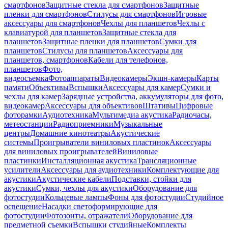
смартфонов
Защитные стекла для смартфонов
Защитные
пленки для смартфонов
Стилусы для смартфонов
Игровые
аксессуары для смартфонов
Чехлы для планшетов
Чехлы с
клавиатурой для планшетов
Защитные стекла для
планшетов
Защитные пленки для планшетов
Сумки для
планшетов
Стилусы для планшетов
Аксессуары для
планшетов, смартфонов
Кабели для телефонов,
планшетов
Фото,
видеосъемка
Фотоаппараты
Видеокамеры
Экшн-камеры
Карты
памяти
Объективы
Вспышки
Аксессуары для камер
Сумки и
чехлы для камер
Зарядные устройства, аккумуляторы для фото,
видеокамер
Аксессуары для объективов
Штативы
Цифровые
фоторамки
Аудиотехника
Мультимедиа акустика
Радиочасы,
метеостанции
Радиоприемники
Музыкальные
центры
Домашние кинотеатры
Акустические
системы
Проигрыватели виниловых пластинок
Аксессуары
для виниловых проигрывателей
Виниловые
пластинки
Инсталляционная акустика
Трансляционные
усилители
Аксессуары для аудиотехники
Комплектующие для
акустики
Акустические кабели
Подставки, стойки для
акустики
Сумки, чехлы для акустики
Оборудование для
фотостудии
Кольцевые лампы
Фоны для фотостудии
Студийное
освещение
Насадки светоформирующие для
фотостудии
Фотозонты, отражатели
Оборудование для
предметной съемки
Вспышки студийные
Комплекты