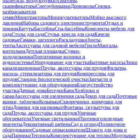
пылесосы, воздуходувки
Аэраторы,
скарификаторы
Снегоуборщики
Дровоколы
Сеялки,
разбрасыватели
семян
Минитракторы
Миникультиваторы
Мойки высокого
давления
Наборы садового электроинструмента
Отдых и
пикник
Батуты
Бассейны
Спа-бассейны
Комплекты мебели для
сада
Столы для сада
Стулья, кресла для сада
Качели
садовые
Гамаки, шезлонги
Раскладушки
Зонты,
тенты
Аксессуары для садовой мебели
Грили
Мангалы,
коптильни
Детская площадка
Сумки-
холодильники
Портативные колонки и
аудиосистемы
Оборудование для участка
Бытовые насосы
Люки
канализационные
Пруды, аксессуары для прудов
Фильтры,
насосы, стерилизаторы для прудов
Компрессоры для
прудов
Станции биологической очистки
Запчасти и
комплектующие для оборудования
Благоустройство
участка
Дачные дома
Беседки
Бани
Хозблоки и
сараи
Аксессуары для озеленения сада
Декор для сада
Почтовые
ящики, таблички
Козырьки
Скворечники, кормушки для
птиц
Домики для насекомых
Фонтаны, скульптуры для
сада
Пруды, аксессуары для прудов
Уличные
обогреватели
Уличные светильники
Противогололедные
реагенты
Декоративный щебень
Сад и огород
Поливочное
оборудование
Садовые опрыскиватели
Шланги для дома и
сада
Парники
Теплицы
Комплектующие для теплиц
Модульные