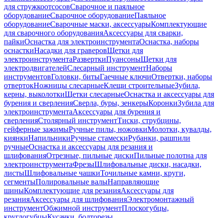
для стружкоотсосов
Сварочное и паяльное
оборудование
Сварочное оборудование
Паяльное
оборудование
Сварочные маски, аксессуары
Комплектующие
для сварочного оборудования
Аксессуары для сварки,
пайки
Оснастка для электроинструмента
Оснастка, наборы
оснастки
Насадки для граверов
Щетки для
электроинструмента
Развертки
Пуансоны
Щетки для
электродвигателей
Слесарный инструмент
Наборы
инструментов
Головки, биты
Гаечные ключи
Отвертки, наборы
отверток
Ножницы слесарные
Клещи строительные
Зубила,
керны, выколотки
Щетки слесарные
Оснастка и аксессуары для
бурения и сверления
Сверла, буры, зенкеры
Коронки
Зубила для
электроинструмента
Аксессуары для бурения и
сверления
Столярный инструмент
Тиски, струбцины,
гейферные зажимы
Ручные пилы, ножовки
Молотки, кувалды,
киянки
Напильники
Ручные стамески
Рубанки, рашпили
ручные
Оснастка и аксессуары для резания и
шлифования
Отрезные, пильные диски
Пильные полотна для
электроинструмента
Фрезы
Шлифовальные диски, насадки,
листы
Шлифовальные чашки
Точильные камни, круги,
сегменты
Полировальные валы
Направляющие
шины
Комплектующие для резания
Аксессуары для
резания
Аксессуары для шлифования
Электромонтажный
инструмент
Обжимной инструмент
Плоскогубцы,
круглогубцы
Кусачки, болторезы,