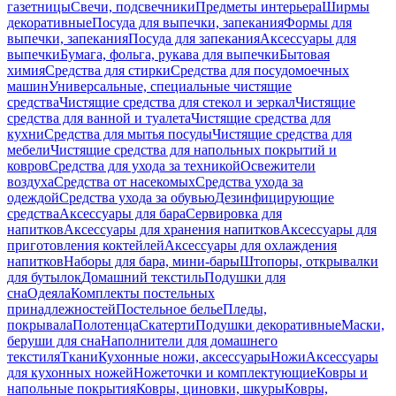
газетницы
Свечи, подсвечники
Предметы интерьера
Ширмы
декоративные
Посуда для выпечки, запекания
Формы для
выпечки, запекания
Посуда для запекания
Аксессуары для
выпечки
Бумага, фольга, рукава для выпечки
Бытовая
химия
Средства для стирки
Средства для посудомоечных
машин
Универсальные, специальные чистящие
средства
Чистящие средства для стекол и зеркал
Чистящие
средства для ванной и туалета
Чистящие средства для
кухни
Средства для мытья посуды
Чистящие средства для
мебели
Чистящие средства для напольных покрытий и
ковров
Средства для ухода за техникой
Освежители
воздуха
Средства от насекомых
Средства ухода за
одеждой
Средства ухода за обувью
Дезинфицирующие
средства
Аксессуары для бара
Сервировка для
напитков
Аксессуары для хранения напитков
Аксессуары для
приготовления коктейлей
Аксессуары для охлаждения
напитков
Наборы для бара, мини-бары
Штопоры, открывалки
для бутылок
Домашний текстиль
Подушки для
сна
Одеяла
Комплекты постельных
принадлежностей
Постельное белье
Пледы,
покрывала
Полотенца
Скатерти
Подушки декоративные
Маски,
беруши для сна
Наполнители для домашнего
текстиля
Ткани
Кухонные ножи, аксессуары
Ножи
Аксессуары
для кухонных ножей
Ножеточки и комплектующие
Ковры и
напольные покрытия
Ковры, циновки, шкуры
Ковры,