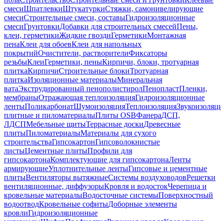
смеси
Шпатлевки
Штукатурки
Стяжки, самонивелирующие
смеси
Строительные смеси, составы
Гидроизоляционные
смеси
Грунтовки
Добавки для строительных смесей
Пены,
клеи, герметики
Жидкие гвозди
Герметики
Монтажная
пена
Клеи для обоев
Клеи для напольных
покрытий
Очистители, растворители
Фиксаторы
резьбы
Клеи
Герметики, пены
Кирпичи, блоки, тротуарная
плитка
Кирпичи
Строительные блоки
Тротуарная
плитка
Изоляционные материалы
Минеральная
вата
Экструдированный пенополистирол
Пенопласт
Пленки,
мембраны
Отражающая теплоизоляция
Гидроизоляционные
ленты
Поликарбонат
Шумоизоляция
Теплоизоляция
Звукоизоляц
плитные и пиломатериалы
Плиты OSB
Фанера
ДСП,
ЛДСП
Мебельные щиты
Террасные доски
Древесные
плиты
Пиломатериалы
Материалы для сухого
строительства
Гипсокартон
Гипсоволокнистые
листы
Цементные плиты
Профили для
гипсокартона
Комплектующие для гипсокартона
Ленты
армирующие
Уплотнительные ленты
Гипсовые и цементные
плиты
Вентиляторы вытяжные
Системы воздуховодов
Решетки
вентиляционные, диффузоры
Кровля и водосток
Черепица и
кровельные материалы
Водосточные системы
Поверхностный
водоотвод
Кровельные софиты
Доборные элементы
кровли
Гидроизоляционные