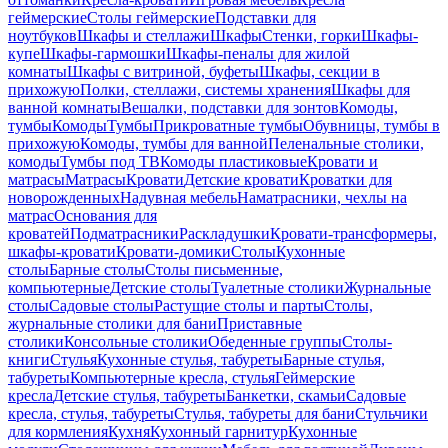
геймерские
Столы геймерские
Подставки для
ноутбуков
Шкафы и стеллажи
Шкафы
Стенки, горки
Шкафы-
купе
Шкафы-гармошки
Шкафы-пеналы для жилой
комнаты
Шкафы с витриной, буфеты
Шкафы, секции в
прихожую
Полки, стеллажи, системы хранения
Шкафы для
ванной комнаты
Вешалки, подставки для зонтов
Комоды,
тумбы
Комоды
Тумбы
Прикроватные тумбы
Обувницы, тумбы в
прихожую
Комоды, тумбы для ванной
Пеленальные столики,
комоды
Тумбы под ТВ
Комоды пластиковые
Кровати и
матрасы
Матрасы
Кровати
Детские кровати
Кроватки для
новорожденных
Надувная мебель
Наматрасники, чехлы на
матрас
Основания для
кроватей
Подматрасники
Раскладушки
Кровати-трансформеры,
шкафы-кровати
Кровати-домики
Столы
Кухонные
столы
Барные столы
Столы письменные,
компьютерные
Детские столы
Туалетные столики
Журнальные
столы
Садовые столы
Растущие столы и парты
Столы,
журнальные столики для бани
Приставные
столики
Консольные столики
Обеденные группы
Столы-
книги
Стулья
Кухонные стулья, табуреты
Барные стулья,
табуреты
Компьютерные кресла, стулья
Геймерские
кресла
Детские стулья, табуреты
Банкетки, скамьи
Садовые
кресла, стулья, табуреты
Стулья, табуреты для бани
Стульчики
для кормления
Кухня
Кухонный гарнитур
Кухонные