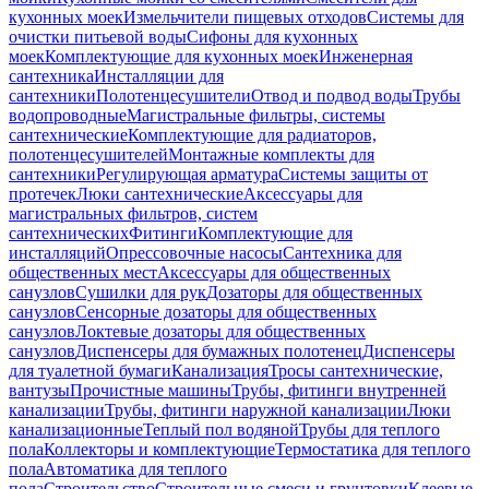
кухонных моек
Измельчители пищевых отходов
Системы для
очистки питьевой воды
Сифоны для кухонных
моек
Комплектующие для кухонных моек
Инженерная
сантехника
Инсталляции для
сантехники
Полотенцесушители
Отвод и подвод воды
Трубы
водопроводные
Магистральные фильтры, системы
сантехнические
Комплектующие для радиаторов,
полотенцесушителей
Монтажные комплекты для
сантехники
Регулирующая арматура
Системы защиты от
протечек
Люки сантехнические
Аксессуары для
магистральных фильтров, систем
сантехнических
Фитинги
Комплектующие для
инсталляций
Опрессовочные насосы
Сантехника для
общественных мест
Аксессуары для общественных
санузлов
Сушилки для рук
Дозаторы для общественных
санузлов
Сенсорные дозаторы для общественных
санузлов
Локтевые дозаторы для общественных
санузлов
Диспенсеры для бумажных полотенец
Диспенсеры
для туалетной бумаги
Канализация
Тросы сантехнические,
вантузы
Прочистные машины
Трубы, фитинги внутренней
канализации
Трубы, фитинги наружной канализации
Люки
канализационные
Теплый пол водяной
Трубы для теплого
пола
Коллекторы и комплектующие
Термостатика для теплого
пола
Автоматика для теплого
пола
Строительство
Строительные смеси и грунтовки
Клеевые