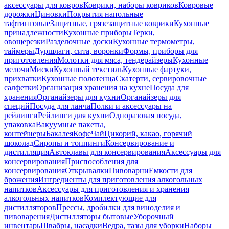
аксессуары для ковров
Коврики, наборы ковриков
Ковровые
дорожки
Циновки
Покрытия напольные
тафтинговые
Защитные, грязезащитные коврики
Кухонные
принадлежности
Кухонные приборы
Терки,
овощерезки
Разделочные доски
Кухонные термометры,
таймеры
Дуршлаги, сита, воронки
Формы, приборы для
приготовления
Молотки для мяса, тендерайзеры
Кухонные
мелочи
Миски
Кухонный текстиль
Кухонные фартуки,
прихватки
Кухонные полотенца
Скатерти, сервировочные
салфетки
Организация хранения на кухне
Посуда для
хранения
Органайзеры для кухни
Органайзеры для
специй
Посуда для ланча
Полки и аксессуары на
рейлинги
Рейлинги для кухни
Одноразовая посуда,
упаковка
Вакуумные пакеты,
контейнеры
Бакалея
Кофе
Чай
Цикорий, какао, горячий
шоколад
Сиропы и топпинги
Консервирование и
дистилляция
Автоклавы для консервирования
Аксессуары для
консервирования
Приспособления для
консервирования
Открывалки
Пивоварни
Емкости для
брожения
Ингредиенты для приготовления алкогольных
напитков
Аксессуары для приготовления и хранения
алкогольных напитков
Комплектующие для
дистилляторов
Прессы, дробилки для виноделия и
пивоварения
Дистилляторы бытовые
Уборочный
инвентарь
Швабры, насадки
Ведра, тазы для уборки
Наборы