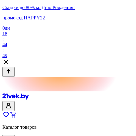
Скидки до 80% ко Дню Рождения!
промокод HAPPY22
0
дн
18
:
44
:
49
Каталог товаров