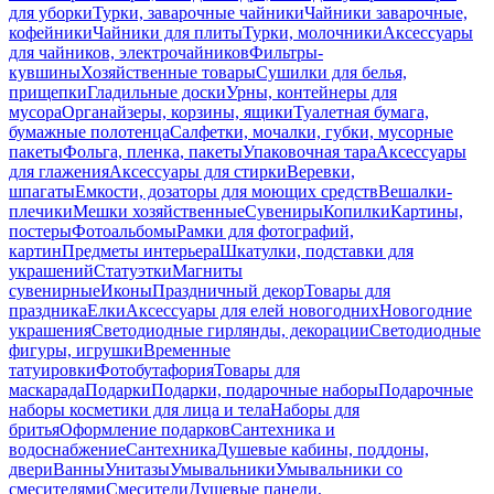
для уборки
Турки, заварочные чайники
Чайники заварочные,
кофейники
Чайники для плиты
Турки, молочники
Аксессуары
для чайников, электрочайников
Фильтры-
кувшины
Хозяйственные товары
Сушилки для белья,
прищепки
Гладильные доски
Урны, контейнеры для
мусора
Органайзеры, корзины, ящики
Туалетная бумага,
бумажные полотенца
Салфетки, мочалки, губки, мусорные
пакеты
Фольга, пленка, пакеты
Упаковочная тара
Аксессуары
для глажения
Аксессуары для стирки
Веревки,
шпагаты
Емкости, дозаторы для моющих средств
Вешалки-
плечики
Мешки хозяйственные
Сувениры
Копилки
Картины,
постеры
Фотоальбомы
Рамки для фотографий,
картин
Предметы интерьера
Шкатулки, подставки для
украшений
Статуэтки
Магниты
сувенирные
Иконы
Праздничный декор
Товары для
праздника
Елки
Аксессуары для елей новогодних
Новогодние
украшения
Светодиодные гирлянды, декорации
Светодиодные
фигуры, игрушки
Временные
татуировки
Фотобутафория
Товары для
маскарада
Подарки
Подарки, подарочные наборы
Подарочные
наборы косметики для лица и тела
Наборы для
бритья
Оформление подарков
Сантехника и
водоснабжение
Сантехника
Душевые кабины, поддоны,
двери
Ванны
Унитазы
Умывальники
Умывальники со
смесителями
Смесители
Душевые панели,