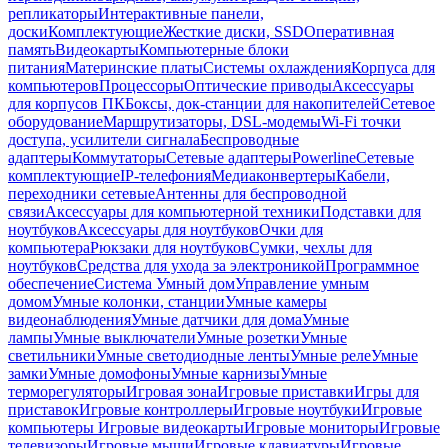
репликаторы
Интерактивные панели,
доски
Комплектующие
Жесткие диски, SSD
Оперативная
память
Видеокарты
Компьютерные блоки
питания
Материнские платы
Системы охлаждения
Корпуса для
компьютеров
Процессоры
Оптические приводы
Аксессуары
для корпусов ПК
Боксы, док-станции для накопителей
Сетевое
оборудование
Маршрутизаторы, DSL-модемы
Wi-Fi точки
доступа, усилители сигнала
Беспроводные
адаптеры
Коммутаторы
Сетевые адаптеры
Powerline
Сетевые
комплектующие
IP-телефония
Медиаконвертеры
Кабели,
переходники сетевые
Антенны для беспроводной
связи
Аксессуары для компьютерной техники
Подставки для
ноутбуков
Аксессуары для ноутбуков
Очки для
компьютера
Рюкзаки для ноутбуков
Сумки, чехлы для
ноутбуков
Средства для ухода за электроникой
Программное
обеспечение
Система Умный дом
Управление умным
домом
Умные колонки, станции
Умные камеры
видеонаблюдения
Умные датчики для дома
Умные
лампы
Умные выключатели
Умные розетки
Умные
светильники
Умные светодиодные ленты
Умные реле
Умные
замки
Умные домофоны
Умные карнизы
Умные
терморегуляторы
Игровая зона
Игровые приставки
Игры для
приставок
Игровые контроллеры
Игровые ноутбуки
Игровые
компьютеры
Игровые видеокарты
Игровые мониторы
Игровые
телевизоры
Игровые мыши
Игровые клавиатуры
Игровые