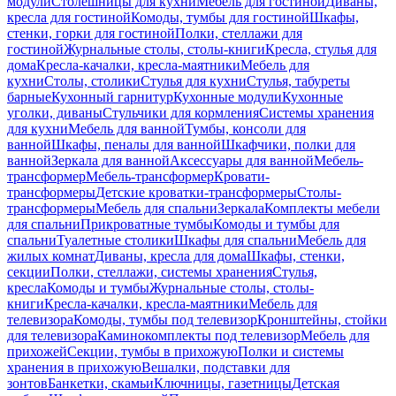
модули
Столешницы для кухни
Мебель для гостиной
Диваны,
кресла для гостиной
Комоды, тумбы для гостиной
Шкафы,
стенки, горки для гостиной
Полки, стеллажи для
гостиной
Журнальные столы, столы-книги
Кресла, стулья для
дома
Кресла-качалки, кресла-маятники
Мебель для
кухни
Столы, столики
Стулья для кухни
Стулья, табуреты
барные
Кухонный гарнитур
Кухонные модули
Кухонные
уголки, диваны
Стульчики для кормления
Системы хранения
для кухни
Мебель для ванной
Тумбы, консоли для
ванной
Шкафы, пеналы для ванной
Шкафчики, полки для
ванной
Зеркала для ванной
Аксессуары для ванной
Мебель-
трансформер
Мебель-трансформер
Кровати-
трансформеры
Детские кроватки-трансформеры
Столы-
трансформеры
Мебель для спальни
Зеркала
Комплекты мебели
для спальни
Прикроватные тумбы
Комоды и тумбы для
спальни
Туалетные столики
Шкафы для спальни
Мебель для
жилых комнат
Диваны, кресла для дома
Шкафы, стенки,
секции
Полки, стеллажи, системы хранения
Стулья,
кресла
Комоды и тумбы
Журнальные столы, столы-
книги
Кресла-качалки, кресла-маятники
Мебель для
телевизора
Комоды, тумбы под телевизор
Кронштейны, стойки
для телевизора
Каминокомплекты под телевизор
Мебель для
прихожей
Секции, тумбы в прихожую
Полки и системы
хранения в прихожую
Вешалки, подставки для
зонтов
Банкетки, скамьи
Ключницы, газетницы
Детская