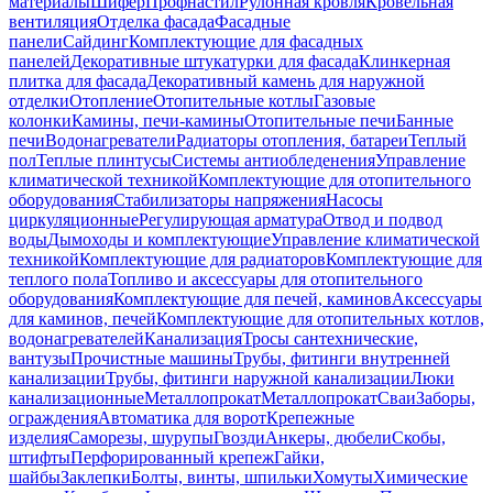
материалы
Шифер
Профнастил
Рулонная кровля
Кровельная
вентиляция
Отделка фасада
Фасадные
панели
Сайдинг
Комплектующие для фасадных
панелей
Декоративные штукатурки для фасада
Клинкерная
плитка для фасада
Декоративный камень для наружной
отделки
Отопление
Отопительные котлы
Газовые
колонки
Камины, печи-камины
Отопительные печи
Банные
печи
Водонагреватели
Радиаторы отопления, батареи
Теплый
пол
Теплые плинтусы
Системы антиобледенения
Управление
климатической техникой
Комплектующие для отопительного
оборудования
Стабилизаторы напряжения
Насосы
циркуляционные
Регулирующая арматура
Отвод и подвод
воды
Дымоходы и комплектующие
Управление климатической
техникой
Комплектующие для радиаторов
Комплектующие для
теплого пола
Топливо и аксессуары для отопительного
оборудования
Комплектующие для печей, каминов
Аксессуары
для каминов, печей
Комплектующие для отопительных котлов,
водонагревателей
Канализация
Тросы сантехнические,
вантузы
Прочистные машины
Трубы, фитинги внутренней
канализации
Трубы, фитинги наружной канализации
Люки
канализационные
Металлопрокат
Металлопрокат
Сваи
Заборы,
ограждения
Автоматика для ворот
Крепежные
изделия
Саморезы, шурупы
Гвозди
Анкеры, дюбели
Скобы,
штифты
Перфорированный крепеж
Гайки,
шайбы
Заклепки
Болты, винты, шпильки
Хомуты
Химические