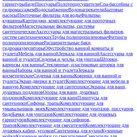
гарнитуры
Биде
Писсуары
Полотенцесушители
Спа-бассейны с
гидромассажем
Водоснабжение
Водонагреватели
Бытовые
насосы
Проточные фильтры для воды
Фильтры-
кувшины
Картриджи, комплектующие для проточных
фильтров
Магистральные фильтры, системы
сантехнические
Аксессуары для магистральных фильтров,
систем сантехнических
Трубы полипропиленовые
Фитинги
полипропиленовые
Расширительные баки,
гидроаккумуляторы
Обустройство ванной комнаты и
туалета
Мебель для ванной
Зеркала для ванной
Аксессуары для
ванной и туалета
Сиденья и чехлы для унитаза
Шторки,
карнизы для ванны
Стеклянные, пластиковые шторки для
ванны
Наборы для ванной и туалета
Зеркала
косметические
Сиденья для ванны
Коврики для ванной и
туалета
Экран-дверки в туалет
Комплектующие для мебели в
ванную
Комплектующие для сантехники
Экраны для ванн,
душевых поддонов
Опоры для ванн, душевых
поддонов
Комплектующие для ванн
Плинтусы для
сантехники
Сифоны, трапы
Комплектующие для
умывальников, моек
Комплектующие для унитазов, писсуаров,
биде
Бачки для унитазов
Комплектующие для душевых
гарнитуров
Комплектующие для сифонов,
трапов
Комплектующие для смесителей
Комплектующие для
душевых кабин, уголков
Сантехника для кухни
Кухонные
мойки
Кухонные мойки со смесителями
Смесители для