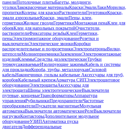
панели
Потолочные плиты
Багеты, молдинги,
уголки
Лакокрасочные материалы
Краски
Эмали
Лаки
Морилки,
пропитки
Колеры для краски
Растворители
Грунтовки
Краски,
эмали аэрозольные
Краски, эмали
Пены, клеи,
герметики
Жидкие гвозди
Герметики
Монтажная пена
Клеи для
обоев
Клеи для напольных покрытий
Очистители,
растворители
Фиксаторы резьбы
Клеи
Герметики,
пены
Электромонтажное оборудование
Розетки и
выключатели
Электрические звонки
Коробки
распределительные и подрозетники
Электропатроны
Вилки,
штепсели
Молниеприемники
Заземление
Электромонтажные
изделия
Клеммы
Средства диэлектрические
Трубки
термоусаживаемые
Изолирующие зажимы
Кабель и системы
для прокладки
Короба, трубы, металлорукав
Силовой
кабель
Наконечники, гильзы кабельные
Аксессуары для труб,
коробов
Кабельный крепеж
Арматура СИП
Электрощитовое
оборудование
Электрощиты
Аксессуары для
электрощита
Шины электротехнические
Выключатели
путевые, концевые
Трансформаторы
Аппаратура
управления
Рубильники
Предохранители
Частотные
преобразователи
Пускатели магнитные
Модульная
автоматика
Выключатели автоматические
Реле
Выключатели
нагрузки
Контакторы
Дополнительное модульное
оборудование
УЗИП
Автоматика пуска
двигателя
Дифференциальные