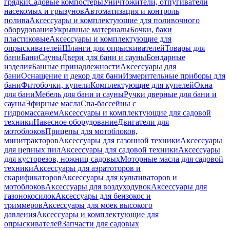
грядки
Садовые компостеры
Уничтожители, отпугиватели
насекомых и грызунов
Автоматизация и контроль
полива
Аксессуары и комплектующие для поливочного
оборудования
Укрывные материалы
Бочки, баки
пластиковые
Аксессуары и комплектующие для
опрыскивателей
Шланги для опрыскивателей
Товары для
бани
Бани
Сауны
Двери для бани и сауны
Бондарные
изделия
Банные принадлежности
Аксессуары для
бани
Оснащение и декор для бани
Измерительные приборы для
бани
Фитобочки, купели
Комплектующие для купелей
Окна
для бани
Мебель для бани и сауны
Ручки дверные для бани и
сауны
Эфирные масла
Спа-бассейны с
гидромассажем
Аксессуары и комплектующие для садовой
техники
Навесное оборудование
Двигатели для
мотоблоков
Прицепы для мотоблоков,
минитракторов
Аксессуары для газонной техники
Аксессуары
для цепных пил
Аксессуары для садовой техники
Аксессуары
для кусторезов, ножниц садовых
Моторные масла для садовой
техники
Аксессуары для аэратоторов и
скарификаторов
Аксессуары для культиваторов и
мотоблоков
Аксессуары для воздуходувок
Аксессуары для
газонокосилок
Аксессуары для бензокос и
триммеров
Аксессуары для моек высокого
давления
Аксессуары и комплектующие для
опрыскивателей
Запчасти для садовых