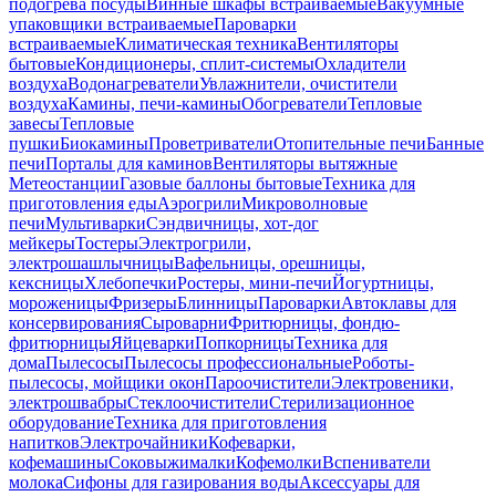
подогрева посуды
Винные шкафы встраиваемые
Вакуумные
упаковщики встраиваемые
Пароварки
встраиваемые
Климатическая техника
Вентиляторы
бытовые
Кондиционеры, сплит-системы
Охладители
воздуха
Водонагреватели
Увлажнители, очистители
воздуха
Камины, печи-камины
Обогреватели
Тепловые
завесы
Тепловые
пушки
Биокамины
Проветриватели
Отопительные печи
Банные
печи
Порталы для каминов
Вентиляторы вытяжные
Метеостанции
Газовые баллоны бытовые
Техника для
приготовления еды
Аэрогрили
Микроволновые
печи
Мультиварки
Сэндвичницы, хот-дог
мейкеры
Тостеры
Электрогрили,
электрошашлычницы
Вафельницы, орешницы,
кексницы
Хлебопечки
Ростеры, мини-печи
Йогуртницы,
мороженицы
Фризеры
Блинницы
Пароварки
Автоклавы для
консервирования
Сыроварни
Фритюрницы, фондю-
фритюрницы
Яйцеварки
Попкорницы
Техника для
дома
Пылесосы
Пылесосы профессиональные
Роботы-
пылесосы, мойщики окон
Пароочистители
Электровеники,
электрошвабры
Стеклоочистители
Стерилизационное
оборудование
Техника для приготовления
напитков
Электрочайники
Кофеварки,
кофемашины
Соковыжималки
Кофемолки
Вспениватели
молока
Сифоны для газирования воды
Аксессуары для