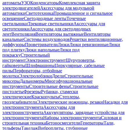
автоматы
УЗО
Конденсаторы
Комплексная защита
электродвигателей
Аксессуары для модульной
автоматики
Светотехника
Промышленное и сигнальное
освещение
Светодиодные ленты
Точечные
светильники
Трековые светильники
Аксессуары для
светотехники
Аксессуары для светодиодных
лент
Вентиляция
Вентиляторы вытяжные
Вентиляторы
канальные
Системы воздуховодов
Решетки вентиляционные,
диффузоры
Проветриватели
Люки
Люки ревизионные
Люки
под плитку
Люки напольные
Люки под
покраску
Строительный
инструмент
Электроинструмент
Шуруповерты,
гайковерты
Шлифмашины
Циркулярные, сабельные
пилы
Перфораторы, отбойные
молотки
Электролобзики
Дрели
Строительные
миксеры
Дальномеры
Многофункциональные
инструменты
Строительные фены
Строительные
пистолеты
Фрезеры
Рубанки, стамески
электрические
Краскопульты
Степлеры,
гвоздезабиватели
Электрические ножницы, резаки
Насадки для
электроинструмента
Аксессуары для
электроинструмента
Аккумуляторы, зарядные устройства для
электроинструмента
Наборы электроинструмента
Силовая и
строительная техника
Бетоносмесители
Генераторы
Тали,
тельферы
Такелаж
Виброплиты, глубинные