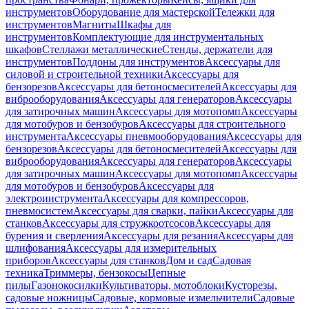
инструментов
Оборудование для мастерской
Тележки для
инструментов
Магниты
Шкафы для
инструментов
Комплектующие для инструментальных
шкафов
Стеллажи металлические
Стенды, держатели для
инструментов
Поддоны для инструментов
Аксессуары для
силовой и строительной техники
Аксессуары для
бензорезов
Аксессуары для бетоносмесителей
Аксессуары для
виброоборудования
Аксессуары для генераторов
Аксессуары
для затирочных машин
Аксессуары для мотопомп
Аксессуары
для мотобуров и бензобуров
Аксессуары для строительного
инструмента
Аксессуары пневмооборудования
Аксессуары для
бензорезов
Аксессуары для бетоносмесителей
Аксессуары для
виброоборудования
Аксессуары для генераторов
Аксессуары
для затирочных машин
Аксессуары для мотопомп
Аксессуары
для мотобуров и бензобуров
Аксессуары для
электроинструмента
Аксессуары для компрессоров,
пневмосистем
Аксессуары для сварки, пайки
Аксессуары для
станков
Аксессуары для стружкоотсосов
Аксессуары для
бурения и сверления
Аксессуары для резания
Аксессуары для
шлифования
Аксессуары для измерительных
приборов
Аксессуары для станков
Дом и сад
Садовая
техника
Триммеры, бензокосы
Цепные
пилы
Газонокосилки
Культиваторы, мотоблоки
Кусторезы,
садовые ножницы
Садовые, кормовые измельчители
Садовые