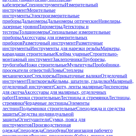
кабелерезы
Специнструменты
Измерительный
инструмент
Мерительные
инструменты
Электроизмерительные
приборы
Дальномеры
Дальномеры оптические
Нивелиры,
лазерные уровни
Пирометры
Детекторы и
тестеры
Толщиномеры
Специальные измерительные
приборы
Аксессуары для измерительных
приборов
Разметочный инструмент
Разметочные
инструменты
Инструменты для нарезки резьбы
Маркеры,
карандаши строительные
Клейма ударные
Строительно-
монтажный инструмент
Заклепочники
Труборезы,
трубогибы
Ножи строительные
Мультитулы
Пробойники,
просекатели отверстий
Ломы
Степлеры
механические
Стеклорезы
Прикаточные валики
Отделочный
инструмент
Плиткорезы
Кельмы, шпатели, гладилки
Малярный,
отделочный инструмент
Скотч, ленты малярные
Диспенсеры
для скотча
Аксессуары для малярных, отделочных
работ
Пленки строительные
Лестницы и стремянки
Лестницы,
стремянки
Чердачные лестницы
Элементы
лестниц
Подъемники строительные
Спецодежда и средства
защиты
Средства индивидуальной
защиты
Огнетушители
Сумки, пояса для
инструментов
Производственная
одежда
Спецодежда
Спецобувь
Организация рабочего
пространства
Фонари, прожекторы
Кейсы, ящики для