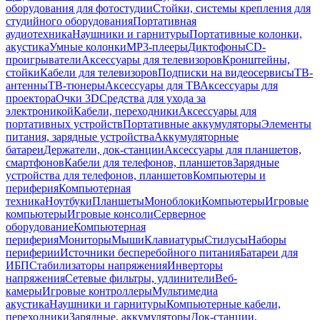
оборудования для фотостудии
Стойки, системы крепления для
студийного оборудования
Портативная
аудиотехника
Наушники и гарнитуры
Портативные колонки,
акустика
Умные колонки
MP3-плееры
Диктофоны
CD-
проигрыватели
Аксессуары для телевизоров
Кронштейны,
стойки
Кабели для телевизоров
Подписки на видеосервисы
ТВ-
антенны
ТВ-тюнеры
Аксессуары для ТВ
Аксессуары для
проектора
Очки 3D
Средства для ухода за
электроникой
Кабели, переходники
Аксессуары для
портативных устройств
Портативные аккумуляторы
Элементы
питания, зарядные устройства
Аккумуляторные
батареи
Держатели, док-станции
Аксессуары для планшетов,
смартфонов
Кабели для телефонов, планшетов
Зарядные
устройства для телефонов, планшетов
Компьютеры и
периферия
Компьютерная
техника
Ноутбуки
Планшеты
Моноблоки
Компьютеры
Игровые
компьютеры
Игровые консоли
Серверное
оборудование
Компьютерная
периферия
Мониторы
Мыши
Клавиатуры
Стилусы
Наборы
периферии
Источники бесперебойного питания
Батареи для
ИБП
Стабилизаторы напряжения
Инверторы
напряжения
Сетевые фильтры, удлинители
Веб-
камеры
Игровые контроллеры
Мультимедиа
акустика
Наушники и гарнитуры
Компьютерные кабели,
переходники
Зарядные, аккумуляторы
Док-станции,