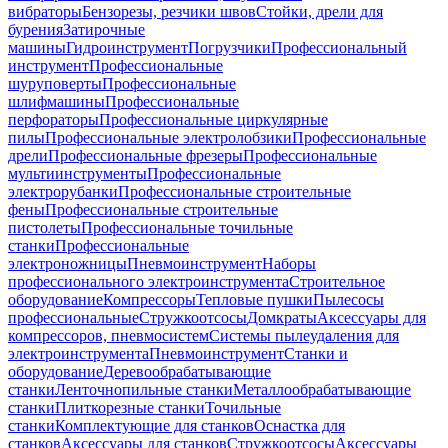
вибраторы
Бензорезы, резчики швов
Стойки, дрели для
бурения
Затирочные
машины
Гидроинструмент
Погрузчики
Профессиональный
инструмент
Профессиональные
шуруповерты
Профессиональные
шлифмашины
Профессиональные
перфораторы
Профессиональные циркулярные
пилы
Профессиональные электролобзики
Профессиональные
дрели
Профессиональные фрезеры
Профессиональные
мультиинструменты
Профессиональные
электрорубанки
Профессиональные строительные
фены
Профессиональные строительные
пистолеты
Профессиональные точильные
станки
Профессиональные
электроножницы
Пневмоинструмент
Наборы
профессионального электроинструмента
Строительное
оборудование
Компрессоры
Тепловые пушки
Пылесосы
профессиональные
Стружкоотсосы
Домкраты
Аксессуары для
компрессоров, пневмосистем
Системы пылеудаления для
электроинструмента
Пневмоинструмент
Станки и
оборудование
Деревообрабатывающие
станки
Ленточнопильные станки
Металлообрабатывающие
станки
Плиткорезные станки
Точильные
станки
Комплектующие для станков
Оснастка для
станков
Аксессуары для станков
Стружкоотсосы
Аксессуары