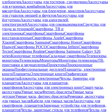
хлебопечек
Аксессуары для тостеров, сэндвичниц
Аксессуары
для кухонных комбайнов
Аксессуары для
мясорубок
Аксессуары для блендеров, миксеров
Аксессуары
для сушилок овощей и фруктов
Аксессуары для
йогуртниц
Аксессуары для аэрогрилей,
электрогрилей
Аксессуары для соковыжималок
Средства для
ухода за техникой
Смартфоны, ТВ и
электроника
Смартфоны
Смартфоны
Смартфоны
восстановленные
Смартфоны Apple
Смартфоны
Xiaomi
Смартфоны Samsung
Смартфоны Honor
Смартфоны
Huawei
Смартфоны POCO
Смартфоны Infinix
Смартфоны
Tecno
Смартфоны Realme
Смартфоны Samsung Galaxy S26
series
Кнопочные телефоны
Складные смартфоны
Телевизоры,
мониторы
Телевизоры
Мониторы
Мониторы-телевизоры
ТВ-
приставки и медиаплееры
Проекторы
Проекционные
экраны
Профессиональные дисплеи
Планшеты, электронные
книги
Планшеты
Электронные книги
Графические
планшеты
Блокноты электронные
Чехлы, бамперы для
планшетов
Аксессуары для планшетов,
смартфонов
Аксессуары для электронных книг
Смарт-часы,
аксессуары
Умные часы
Фитнес-браслеты
Умные часы
детские
Умные часы, фитнес-браслеты
Ремешки, аксессуары
для умных часов
Кабели для умных часов
Аксессуары для
смартфонов, планшетов
Зарядные устройства для телефонов,
планшетов
Чехлы, защитные стекла для телефонов
Чехлы для