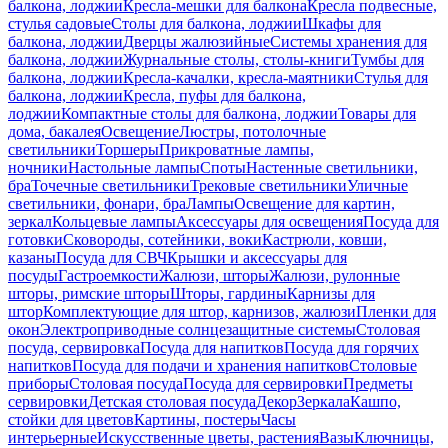
балкона, лоджии
Кресла-мешки для балкона
Кресла подвесные,
стулья садовые
Столы для балкона, лоджии
Шкафы для
балкона, лоджии
Дверцы жалюзийные
Системы хранения для
балкона, лоджии
Журнальные столы, столы-книги
Тумбы для
балкона, лоджии
Кресла-качалки, кресла-маятники
Стулья для
балкона, лоджии
Кресла, пуфы для балкона,
лоджии
Компактные столы для балкона, лоджии
Товары для
дома, бакалея
Освещение
Люстры, потолочные
светильники
Торшеры
Прикроватные лампы,
ночники
Настольные лампы
Споты
Настенные светильники,
бра
Точечные светильники
Трековые светильники
Уличные
светильники, фонари, бра
Лампы
Освещение для картин,
зеркал
Кольцевые лампы
Аксессуары для освещения
Посуда для
готовки
Сковороды, сотейники, воки
Кастрюли, ковши,
казаны
Посуда для СВЧ
Крышки и аксессуары для
посуды
Гастроемкости
Жалюзи, шторы
Жалюзи, рулонные
шторы, римские шторы
Шторы, гардины
Карнизы для
штор
Комплектующие для штор, карнизов, жалюзи
Пленки для
окон
Электроприводные солнцезащитные системы
Столовая
посуда, сервировка
Посуда для напитков
Посуда для горячих
напитков
Посуда для подачи и хранения напитков
Столовые
приборы
Столовая посуда
Посуда для сервировки
Предметы
сервировки
Детская столовая посуда
Декор
Зеркала
Кашпо,
стойки для цветов
Картины, постеры
Часы
интерьерные
Искусственные цветы, растения
Вазы
Ключницы,