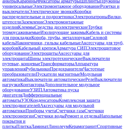
анкеры
Карабины
Фиксаторы арматуры
Шплинты
Пружины
универсальные
Электромонтажное оборудование
Розетки и
выключатели
Электрические звонки
Коробки
распределительные и подрозетники
Электропатроны
Вилки,
штепсели
Заземление
Электромонтажные
изделия
Клеммы
Средства диэлектрические
Трубки
термоусаживаемые
Изолирующие зажимы
Кабель и системы
для прокладки
Короба, трубы, металлорукав
Силовой
кабель
Наконечники, гильзы кабельные
Аксессуары для труб,
коробов
Кабельный крепеж
Арматура СИП
Электрощитовое
оборудование
Электрощиты
Аксессуары для
электрощита
Шины электротехнические
Выключатели
путевые, концевые
Трансформаторы
Аппаратура
управления
Рубильники
Предохранители
Частотные
преобразователи
Пускатели магнитные
Модульная
автоматика
Выключатели автоматические
Реле
Выключатели
нагрузки
Контакторы
Дополнительное модульное
оборудование
УЗИП
Автоматика пуска
двигателя
Дифференциальные
автоматы
УЗО
Конденсаторы
Комплексная защита
электродвигателей
Аксессуары для модульной
автоматики
Приборы учета
Счетчики газа
Счетчики
электроэнергии
Счетчики воды
Ремонт и отделка
Напольные
покрытия и
плитка
Плитка
Ламинат
Линолеум
Керамогранит
Спортивные