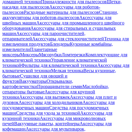
домашней техники
Принадлежности для пылесосов
Щетки,
насадки для пылесосов
Аксессуары для роботов-
пылесосов
Расходные материалы для пылесосов
Станции,
аккумуляторы для роботов-пылесосов
Аксессуары для
швейных машин
Аксессуары для промышленного швейного
оборудования
Аксессуары для стиральных и сушильных
машин
Аксессуары для пароочистителей,
отпаривателей
Аксессуары для стеклоочистителей
Техника для
измельчения продуктов
Блендеры
Кухонные комбайны,
измельчители
Планетарные
миксеры
Миксеры
Мясорубки
Ломтерезки
Комплектующие для
климатической техники
Управление климатической
техникой
Фильтры для климатической техники
Аксессуары для
климатической техники
Мелкая техника
Весы кухонные,
бытовые
Сушилки для овощей и
фруктов
Вакууматоры
Открывалки,
картофелечистки
Проращиватели семян
Маслобойки,
сепараторы бытовые
Аксессуары для крупной
техники
Аксессуары для вытяжек
Аксессуары для плит и
духовок
Аксессуары для холодильников
Аксессуары для
посудомоечных машин
Средства для посудомоечных
машин
Средства для ухода за техникой
Аксессуары для
кухонной техники
Аксессуары для микроволновых
печей
Вакуумные пакеты, контейнеры
Аксессуары для
кофемашин
Аксессуары для мультиварок,