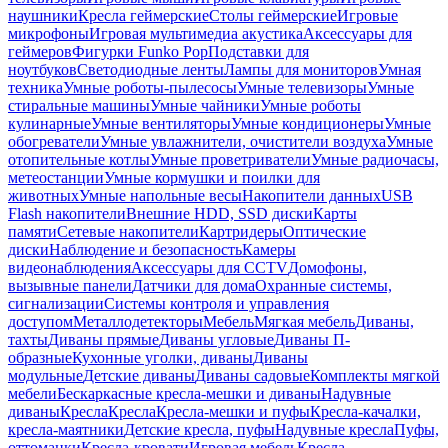
наушники
Кресла геймерские
Столы геймерские
Игровые
микрофоны
Игровая мультимедиа акустика
Аксессуары для
геймеров
Фигурки Funko Pop
Подставки для
ноутбуков
Светодиодные ленты
Лампы для мониторов
Умная
техника
Умные роботы-пылесосы
Умные телевизоры
Умные
стиральные машины
Умные чайники
Умные роботы
кулинарные
Умные вентиляторы
Умные кондиционеры
Умные
обогреватели
Умные увлажнители, очистители воздуха
Умные
отопительные котлы
Умные проветриватели
Умные радиочасы,
метеостанции
Умные кормушки и поилки для
животных
Умные напольные весы
Накопители данных
USB
Flash накопители
Внешние HDD, SSD диски
Карты
памяти
Сетевые накопители
Картридеры
Оптические
диски
Наблюдение и безопасность
Камеры
видеонаблюдения
Аксессуары для CCTV
Домофоны,
вызывные панели
Датчики для дома
Охранные системы,
сигнализации
Системы контроля и управления
доступом
Металлодетекторы
Мебель
Мягкая мебель
Диваны,
тахты
Диваны прямые
Диваны угловые
Диваны П-
образные
Кухонные уголки, диваны
Диваны
модульные
Детские диваны
Диваны садовые
Комплекты мягкой
мебели
Бескаркасные кресла-мешки и диваны
Надувные
диваны
Кресла
Кресла
Кресла-мешки и пуфы
Кресла-качалки,
кресла-маятники
Детские кресла, пуфы
Надувные кресла
Пуфы,
оттоманки
Кресла-кровати
Игровая мебель
Кресла