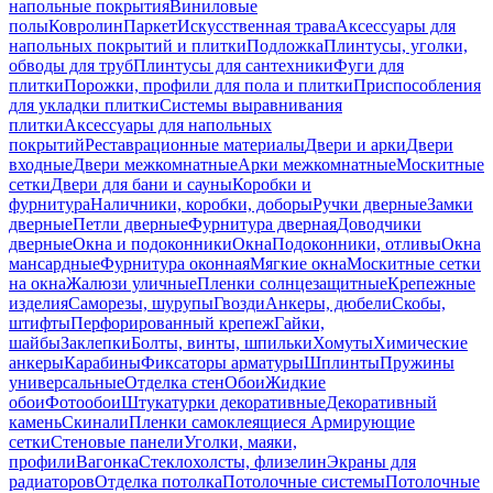
напольные покрытия
Виниловые
полы
Ковролин
Паркет
Искусственная трава
Аксессуары для
напольных покрытий и плитки
Подложка
Плинтусы, уголки,
обводы для труб
Плинтусы для сантехники
Фуги для
плитки
Порожки, профили для пола и плитки
Приспособления
для укладки плитки
Системы выравнивания
плитки
Аксессуары для напольных
покрытий
Реставрационные материалы
Двери и арки
Двери
входные
Двери межкомнатные
Арки межкомнатные
Москитные
сетки
Двери для бани и сауны
Коробки и
фурнитура
Наличники, коробки, доборы
Ручки дверные
Замки
дверные
Петли дверные
Фурнитура дверная
Доводчики
дверные
Окна и подоконники
Окна
Подоконники, отливы
Окна
мансардные
Фурнитура оконная
Мягкие окна
Москитные сетки
на окна
Жалюзи уличные
Пленки солнцезащитные
Крепежные
изделия
Саморезы, шурупы
Гвозди
Анкеры, дюбели
Скобы,
штифты
Перфорированный крепеж
Гайки,
шайбы
Заклепки
Болты, винты, шпильки
Хомуты
Химические
анкеры
Карабины
Фиксаторы арматуры
Шплинты
Пружины
универсальные
Отделка стен
Обои
Жидкие
обои
Фотообои
Штукатурки декоративные
Декоративный
камень
Скинали
Пленки самоклеящиеся
Армирующие
сетки
Стеновые панели
Уголки, маяки,
профили
Вагонка
Стеклохолсты, флизелин
Экраны для
радиаторов
Отделка потолка
Потолочные системы
Потолочные