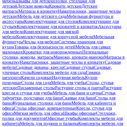
мебель
Шкафы для детской
Полки, стеллажи для
детской
Детские комоды
Кровати детские
Детские
матрасы
Матрасы в кроватку
Наматрасники, защитные чехлы
детские
Мебель для детского сада
Мебельная фурнитура и
аксессуары
Комплектующие для столов
Комплектующие для
стульев
Комплектующие для кроватей и кроваток
Аксессуары
для мебели
Комплектующие для мягкой
мебели
Комплектующие для корпусной мебели
Мебельная
фурнитура
Чехлы для мебели
Системы хранения для
кухни
Товары для безопасности детей
Мебель для самых
маленьких
Кроватки для новорожденных
Пеленальные
столики, комоды, матрасы
Манежи, кровати-манежи
Матрасы в
кроватку
Наматрасники, защитные чехлы в кроватку
Садовая
мебель
Садовые диваны, кресла
Садовые стулья
Садовые,
уличные столы
Комплекты мебели для сада
Гамаки,
шезлонги
Качели садовые
Надувная мебель
Кухни
походные
Столы для сада
Мебель для учебы
Столы, стулья
детские
Письменные столы
Растущие столы и парты
Растущие
кресла и стулья для учебы
Мебель для бани и сауны
Стулья,
табуретки, подставки для бани
Скамьи для бани
Столы для
бани
Журнальные столики для бани
Мебель для кабинета и
офиса
Столы офисные, компьютерные
Кресла, стулья для
офиса
Мягкая мебель для офиса
Шкафы офисные
Стеллажи,
полки для документов
Офисные тумбы
Комплекты мебели для
кабинета
Мебель для лоджии и балкона
Комплекты мебели для