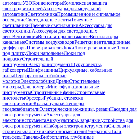
автоматы
УЗО
Конденсаторы
Комплексная защита
электродвигателей
Аксессуары для модульной
автоматики
Светотехника
Промышленное и сигнальное
освещение
Светодиодные ленты
Точечные
светильники
Трековые светильники
Аксессуары для
светотехники
Аксессуары для светодиодных
лент
Вентиляция
Вентиляторы вытяжные
Вентиляторы
канальные
Системы воздуховодов
Решетки вентиляционные,
диффузоры
Проветриватели
Люки
Люки ревизионные
Люки
под плитку
Люки напольные
Люки под
покраску
Строительный
инструмент
Электроинструмент
Шуруповерты,
гайковерты
Шлифмашины
Циркулярные, сабельные
пилы
Перфораторы, отбойные
молотки
Электролобзики
Дрели
Строительные
миксеры
Дальномеры
Многофункциональные
инструменты
Строительные фены
Строительные
пистолеты
Фрезеры
Рубанки, стамески
электрические
Краскопульты
Степлеры,
гвоздезабиватели
Электрические ножницы, резаки
Насадки для
электроинструмента
Аксессуары для
электроинструмента
Аккумуляторы, зарядные устройства для
электроинструмента
Наборы электроинструмента
Силовая и
строительная техника
Бетоносмесители
Генераторы
Тали,
тельферы
Такелаж
Виброплиты, глубинные