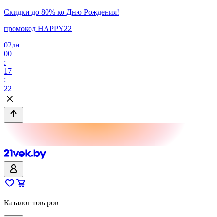
Скидки до 80% ко Дню Рождения!
промокод HAPPY22
02
дн
00
:
17
:
22
Каталог товаров