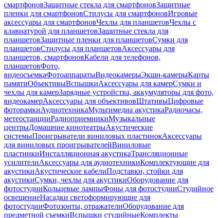
смартфонов
Защитные стекла для смартфонов
Защитные
пленки для смартфонов
Стилусы для смартфонов
Игровые
аксессуары для смартфонов
Чехлы для планшетов
Чехлы с
клавиатурой для планшетов
Защитные стекла для
планшетов
Защитные пленки для планшетов
Сумки для
планшетов
Стилусы для планшетов
Аксессуары для
планшетов, смартфонов
Кабели для телефонов,
планшетов
Фото,
видеосъемка
Фотоаппараты
Видеокамеры
Экшн-камеры
Карты
памяти
Объективы
Вспышки
Аксессуары для камер
Сумки и
чехлы для камер
Зарядные устройства, аккумуляторы для фото,
видеокамер
Аксессуары для объективов
Штативы
Цифровые
фоторамки
Аудиотехника
Мультимедиа акустика
Радиочасы,
метеостанции
Радиоприемники
Музыкальные
центры
Домашние кинотеатры
Акустические
системы
Проигрыватели виниловых пластинок
Аксессуары
для виниловых проигрывателей
Виниловые
пластинки
Инсталляционная акустика
Трансляционные
усилители
Аксессуары для аудиотехники
Комплектующие для
акустики
Акустические кабели
Подставки, стойки для
акустики
Сумки, чехлы для акустики
Оборудование для
фотостудии
Кольцевые лампы
Фоны для фотостудии
Студийное
освещение
Насадки светоформирующие для
фотостудии
Фотозонты, отражатели
Оборудование для
предметной съемки
Вспышки студийные
Комплекты