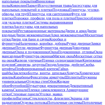
напольные покрытия
Виниловые
полы
Ковролин
Паркет
Искусственная трава
Аксессуары для
напольных покрытий и плитки
Подложка
Плинтусы, уголки,
обводы для труб
Плинтусы для сантехники
Фуги для
плитки
Порожки, профили для пола и плитки
Приспособления
для укладки плитки
Системы выравнивания
плитки
Аксессуары для напольных
покрытий
Реставрационные материалы
Двери и арки
Двери
входные
Двери межкомнатные
Арки межкомнатные
Москитные
сетки
Двери для бани и сауны
Коробки и
фурнитура
Наличники, коробки, доборы
Ручки дверные
Замки
дверные
Петли дверные
Фурнитура дверная
Доводчики
дверные
Окна и подоконники
Окна
Подоконники, отливы
Окна
мансардные
Фурнитура оконная
Мягкие окна
Москитные сетки
на окна
Жалюзи уличные
Пленки солнцезащитные
Крепежные
изделия
Саморезы, шурупы
Гвозди
Анкеры, дюбели
Скобы,
штифты
Перфорированный крепеж
Гайки,
шайбы
Заклепки
Болты, винты, шпильки
Хомуты
Химические
анкеры
Карабины
Фиксаторы арматуры
Шплинты
Пружины
универсальные
Отделка стен
Обои
Жидкие
обои
Фотообои
Штукатурки декоративные
Декоративный
камень
Скинали
Пленки самоклеящиеся
Армирующие
сетки
Стеновые панели
Уголки, маяки,
профили
Вагонка
Стеклохолсты, флизелин
Экраны для
радиаторов
Отделка потолка
Потолочные системы
Потолочные