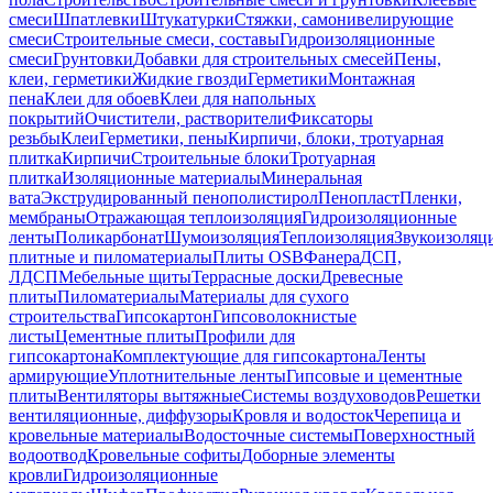
смеси
Шпатлевки
Штукатурки
Стяжки, самонивелирующие
смеси
Строительные смеси, составы
Гидроизоляционные
смеси
Грунтовки
Добавки для строительных смесей
Пены,
клеи, герметики
Жидкие гвозди
Герметики
Монтажная
пена
Клеи для обоев
Клеи для напольных
покрытий
Очистители, растворители
Фиксаторы
резьбы
Клеи
Герметики, пены
Кирпичи, блоки, тротуарная
плитка
Кирпичи
Строительные блоки
Тротуарная
плитка
Изоляционные материалы
Минеральная
вата
Экструдированный пенополистирол
Пенопласт
Пленки,
мембраны
Отражающая теплоизоляция
Гидроизоляционные
ленты
Поликарбонат
Шумоизоляция
Теплоизоляция
Звукоизоляц
плитные и пиломатериалы
Плиты OSB
Фанера
ДСП,
ЛДСП
Мебельные щиты
Террасные доски
Древесные
плиты
Пиломатериалы
Материалы для сухого
строительства
Гипсокартон
Гипсоволокнистые
листы
Цементные плиты
Профили для
гипсокартона
Комплектующие для гипсокартона
Ленты
армирующие
Уплотнительные ленты
Гипсовые и цементные
плиты
Вентиляторы вытяжные
Системы воздуховодов
Решетки
вентиляционные, диффузоры
Кровля и водосток
Черепица и
кровельные материалы
Водосточные системы
Поверхностный
водоотвод
Кровельные софиты
Доборные элементы
кровли
Гидроизоляционные