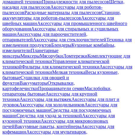
домашней техники
Принадлежности для пылесосов
Щетки,
насадки для пылесосов
Аксессуары для роботов-
пылесосов
Расходные материалы для пылесосов
Станции,
аккумуляторы для роботов-пылесосов
Аксессуары для
швейных машин
Аксессуары для промышленного швейного
оборудования
Аксессуары для стиральных и сушильных
машин
Аксессуары для пароочистителей,
отпаривателей
Аксессуары для стеклоочистителей
Техника для
измельчения продуктов
Блендеры
Кухонные комбайны,
измельчители
Планетарные
миксеры
Миксеры
Мясорубки
Ломтерезки
Комплектующие для
климатической техники
Управление климатической
техникой
Фильтры для климатической техники
Аксессуары для
климатической техники
Мелкая техника
Весы кухонные,
бытовые
Сушилки для овощей и
фруктов
Вакууматоры
Открывалки,
картофелечистки
Проращиватели семян
Маслобойки,
сепараторы бытовые
Аксессуары для крупной
техники
Аксессуары для вытяжек
Аксессуары для плит и
духовок
Аксессуары для холодильников
Аксессуары для
посудомоечных машин
Средства для посудомоечных
машин
Средства для ухода за техникой
Аксессуары для
кухонной техники
Аксессуары для микроволновых
печей
Вакуумные пакеты, контейнеры
Аксессуары для
кофемашин
Аксессуары для мультиварок,