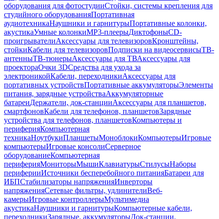
оборудования для фотостудии
Стойки, системы крепления для
студийного оборудования
Портативная
аудиотехника
Наушники и гарнитуры
Портативные колонки,
акустика
Умные колонки
MP3-плееры
Диктофоны
CD-
проигрыватели
Аксессуары для телевизоров
Кронштейны,
стойки
Кабели для телевизоров
Подписки на видеосервисы
ТВ-
антенны
ТВ-тюнеры
Аксессуары для ТВ
Аксессуары для
проектора
Очки 3D
Средства для ухода за
электроникой
Кабели, переходники
Аксессуары для
портативных устройств
Портативные аккумуляторы
Элементы
питания, зарядные устройства
Аккумуляторные
батареи
Держатели, док-станции
Аксессуары для планшетов,
смартфонов
Кабели для телефонов, планшетов
Зарядные
устройства для телефонов, планшетов
Компьютеры и
периферия
Компьютерная
техника
Ноутбуки
Планшеты
Моноблоки
Компьютеры
Игровые
компьютеры
Игровые консоли
Серверное
оборудование
Компьютерная
периферия
Мониторы
Мыши
Клавиатуры
Стилусы
Наборы
периферии
Источники бесперебойного питания
Батареи для
ИБП
Стабилизаторы напряжения
Инверторы
напряжения
Сетевые фильтры, удлинители
Веб-
камеры
Игровые контроллеры
Мультимедиа
акустика
Наушники и гарнитуры
Компьютерные кабели,
переходники
Зарядные, аккумуляторы
Док-станции,