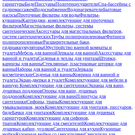
гарнитуры
Биде
Писсуары
Полотенцесушители
Спа-бассейны с
гидромассажем
Водоснабжение
Водонагреватели
Бытовые
насосы
Проточные фильтры для воды
Фильтры-
кувшины
Картриджи, комплектующие для проточных
фильтров
Магистральные фильтры, системы
сантехнические
Аксессуары для магистральных фильтров,
систем сантехнических
Трубы полипропиленовые
Фитинги
полипропиленовые
Расширительные баки,
гидроаккумуляторы
Обустройство ванной комнаты и
туалета
Мебель для ванной
Зеркала для ванной
Аксессуары для
ванной и туалета
Сиденья и чехлы для унитаза
Шторки,
карнизы для ванны
Стеклянные, пластиковые шторки для
ванны
Наборы для ванной и туалета
Зеркала
косметические
Сиденья для ванны
Коврики для ванной и
туалета
Экран-дверки в туалет
Комплектующие для мебели в
ванную
Комплектующие для сантехники
Экраны для ванн,
душевых поддонов
Опоры для ванн, душевых
поддонов
Комплектующие для ванн
Плинтусы для
сантехники
Сифоны, трапы
Комплектующие для
умывальников, моек
Комплектующие для унитазов, писсуаров,
биде
Бачки для унитазов
Комплектующие для душевых
гарнитуров
Комплектующие для сифонов,
трапов
Комплектующие для смесителей
Комплектующие для
душевых кабин, уголков
Сантехника для кухни
Кухонные
мойки
Кухонные мойки со смесителями
Смесители для