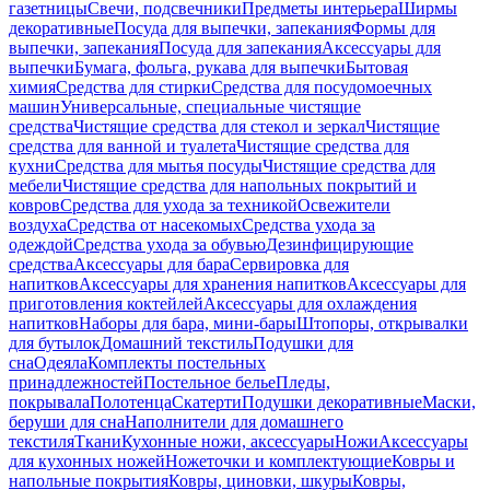
газетницы
Свечи, подсвечники
Предметы интерьера
Ширмы
декоративные
Посуда для выпечки, запекания
Формы для
выпечки, запекания
Посуда для запекания
Аксессуары для
выпечки
Бумага, фольга, рукава для выпечки
Бытовая
химия
Средства для стирки
Средства для посудомоечных
машин
Универсальные, специальные чистящие
средства
Чистящие средства для стекол и зеркал
Чистящие
средства для ванной и туалета
Чистящие средства для
кухни
Средства для мытья посуды
Чистящие средства для
мебели
Чистящие средства для напольных покрытий и
ковров
Средства для ухода за техникой
Освежители
воздуха
Средства от насекомых
Средства ухода за
одеждой
Средства ухода за обувью
Дезинфицирующие
средства
Аксессуары для бара
Сервировка для
напитков
Аксессуары для хранения напитков
Аксессуары для
приготовления коктейлей
Аксессуары для охлаждения
напитков
Наборы для бара, мини-бары
Штопоры, открывалки
для бутылок
Домашний текстиль
Подушки для
сна
Одеяла
Комплекты постельных
принадлежностей
Постельное белье
Пледы,
покрывала
Полотенца
Скатерти
Подушки декоративные
Маски,
беруши для сна
Наполнители для домашнего
текстиля
Ткани
Кухонные ножи, аксессуары
Ножи
Аксессуары
для кухонных ножей
Ножеточки и комплектующие
Ковры и
напольные покрытия
Ковры, циновки, шкуры
Ковры,