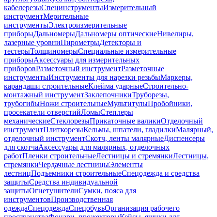
кабелерезы
Специнструменты
Измерительный
инструмент
Мерительные
инструменты
Электроизмерительные
приборы
Дальномеры
Дальномеры оптические
Нивелиры,
лазерные уровни
Пирометры
Детекторы и
тестеры
Толщиномеры
Специальные измерительные
приборы
Аксессуары для измерительных
приборов
Разметочный инструмент
Разметочные
инструменты
Инструменты для нарезки резьбы
Маркеры,
карандаши строительные
Клейма ударные
Строительно-
монтажный инструмент
Заклепочники
Труборезы,
трубогибы
Ножи строительные
Мультитулы
Пробойники,
просекатели отверстий
Ломы
Степлеры
механические
Стеклорезы
Прикаточные валики
Отделочный
инструмент
Плиткорезы
Кельмы, шпатели, гладилки
Малярный,
отделочный инструмент
Скотч, ленты малярные
Диспенсеры
для скотча
Аксессуары для малярных, отделочных
работ
Пленки строительные
Лестницы и стремянки
Лестницы,
стремянки
Чердачные лестницы
Элементы
лестниц
Подъемники строительные
Спецодежда и средства
защиты
Средства индивидуальной
защиты
Огнетушители
Сумки, пояса для
инструментов
Производственная
одежда
Спецодежда
Спецобувь
Организация рабочего
пространства
Фонари, прожекторы
Кейсы, ящики для