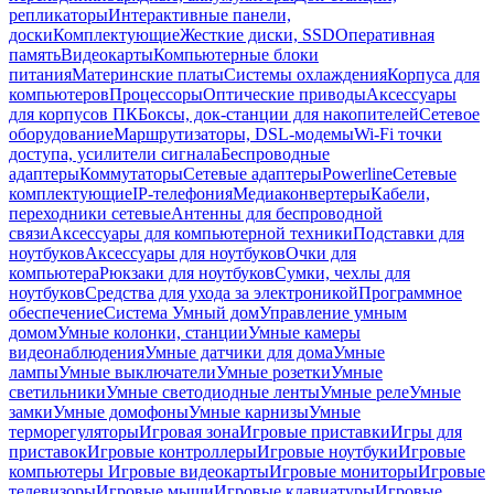
репликаторы
Интерактивные панели,
доски
Комплектующие
Жесткие диски, SSD
Оперативная
память
Видеокарты
Компьютерные блоки
питания
Материнские платы
Системы охлаждения
Корпуса для
компьютеров
Процессоры
Оптические приводы
Аксессуары
для корпусов ПК
Боксы, док-станции для накопителей
Сетевое
оборудование
Маршрутизаторы, DSL-модемы
Wi-Fi точки
доступа, усилители сигнала
Беспроводные
адаптеры
Коммутаторы
Сетевые адаптеры
Powerline
Сетевые
комплектующие
IP-телефония
Медиаконвертеры
Кабели,
переходники сетевые
Антенны для беспроводной
связи
Аксессуары для компьютерной техники
Подставки для
ноутбуков
Аксессуары для ноутбуков
Очки для
компьютера
Рюкзаки для ноутбуков
Сумки, чехлы для
ноутбуков
Средства для ухода за электроникой
Программное
обеспечение
Система Умный дом
Управление умным
домом
Умные колонки, станции
Умные камеры
видеонаблюдения
Умные датчики для дома
Умные
лампы
Умные выключатели
Умные розетки
Умные
светильники
Умные светодиодные ленты
Умные реле
Умные
замки
Умные домофоны
Умные карнизы
Умные
терморегуляторы
Игровая зона
Игровые приставки
Игры для
приставок
Игровые контроллеры
Игровые ноутбуки
Игровые
компьютеры
Игровые видеокарты
Игровые мониторы
Игровые
телевизоры
Игровые мыши
Игровые клавиатуры
Игровые