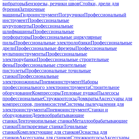
вибраторы
Бензорезы, резчики швов
Стойки, дрели для
бурения
Затирочные
машины
Гидроинструмент
Погрузчики
Профессиональный
инструмент
Профессиональные
шуруповерты
Профессиональные
шлифмашины
Профессиональные
перфораторы
Профессиональные циркулярные
пилы
Профессиональные электролобзики
Профессиональные
дрели
Профессиональные фрезеры
Профессиональные
мультиинструменты
Профессиональные
электрорубанки
Профессиональные строительные
фены
Профессиональные строительные
пистолеты
Профессиональные точильные
станки
Профессиональные
электроножницы
Пневмоинструмент
Наборы
профессионального электроинструмента
Строительное
оборудование
Компрессоры
Тепловые пушки
Пылесосы
профессиональные
Стружкоотсосы
Домкраты
Аксессуары для
компрессоров, пневмосистем
Системы пылеудаления для
электроинструмента
Пневмоинструмент
Станки и
оборудование
Деревообрабатывающие
станки
Ленточнопильные станки
Металлообрабатывающие
станки
Плиткорезные станки
Точильные
станки
Комплектующие для станков
Оснастка для
станков
Аксессуары для станков
Стружкоотсосы
Аксессуары