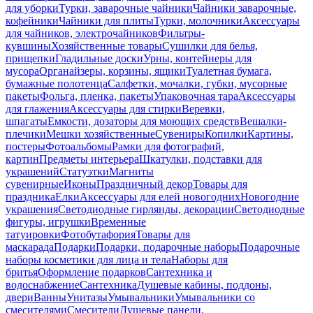
для уборки
Турки, заварочные чайники
Чайники заварочные,
кофейники
Чайники для плиты
Турки, молочники
Аксессуары
для чайников, электрочайников
Фильтры-
кувшины
Хозяйственные товары
Сушилки для белья,
прищепки
Гладильные доски
Урны, контейнеры для
мусора
Органайзеры, корзины, ящики
Туалетная бумага,
бумажные полотенца
Салфетки, мочалки, губки, мусорные
пакеты
Фольга, пленка, пакеты
Упаковочная тара
Аксессуары
для глажения
Аксессуары для стирки
Веревки,
шпагаты
Емкости, дозаторы для моющих средств
Вешалки-
плечики
Мешки хозяйственные
Сувениры
Копилки
Картины,
постеры
Фотоальбомы
Рамки для фотографий,
картин
Предметы интерьера
Шкатулки, подставки для
украшений
Статуэтки
Магниты
сувенирные
Иконы
Праздничный декор
Товары для
праздника
Елки
Аксессуары для елей новогодних
Новогодние
украшения
Светодиодные гирлянды, декорации
Светодиодные
фигуры, игрушки
Временные
татуировки
Фотобутафория
Товары для
маскарада
Подарки
Подарки, подарочные наборы
Подарочные
наборы косметики для лица и тела
Наборы для
бритья
Оформление подарков
Сантехника и
водоснабжение
Сантехника
Душевые кабины, поддоны,
двери
Ванны
Унитазы
Умывальники
Умывальники со
смесителями
Смесители
Душевые панели,