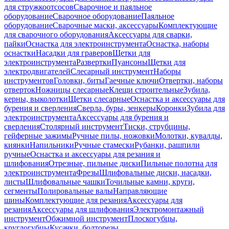
для стружкоотсосов
Сварочное и паяльное
оборудование
Сварочное оборудование
Паяльное
оборудование
Сварочные маски, аксессуары
Комплектующие
для сварочного оборудования
Аксессуары для сварки,
пайки
Оснастка для электроинструмента
Оснастка, наборы
оснастки
Насадки для граверов
Щетки для
электроинструмента
Развертки
Пуансоны
Щетки для
электродвигателей
Слесарный инструмент
Наборы
инструментов
Головки, биты
Гаечные ключи
Отвертки, наборы
отверток
Ножницы слесарные
Клещи строительные
Зубила,
керны, выколотки
Щетки слесарные
Оснастка и аксессуары для
бурения и сверления
Сверла, буры, зенкеры
Коронки
Зубила для
электроинструмента
Аксессуары для бурения и
сверления
Столярный инструмент
Тиски, струбцины,
гейферные зажимы
Ручные пилы, ножовки
Молотки, кувалды,
киянки
Напильники
Ручные стамески
Рубанки, рашпили
ручные
Оснастка и аксессуары для резания и
шлифования
Отрезные, пильные диски
Пильные полотна для
электроинструмента
Фрезы
Шлифовальные диски, насадки,
листы
Шлифовальные чашки
Точильные камни, круги,
сегменты
Полировальные валы
Направляющие
шины
Комплектующие для резания
Аксессуары для
резания
Аксессуары для шлифования
Электромонтажный
инструмент
Обжимной инструмент
Плоскогубцы,
круглогубцы
Кусачки, болторезы,