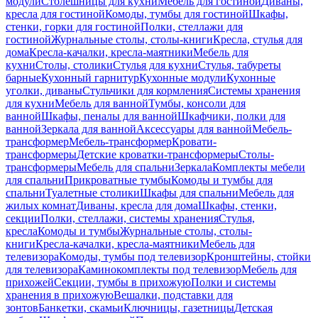
модули
Столешницы для кухни
Мебель для гостиной
Диваны,
кресла для гостиной
Комоды, тумбы для гостиной
Шкафы,
стенки, горки для гостиной
Полки, стеллажи для
гостиной
Журнальные столы, столы-книги
Кресла, стулья для
дома
Кресла-качалки, кресла-маятники
Мебель для
кухни
Столы, столики
Стулья для кухни
Стулья, табуреты
барные
Кухонный гарнитур
Кухонные модули
Кухонные
уголки, диваны
Стульчики для кормления
Системы хранения
для кухни
Мебель для ванной
Тумбы, консоли для
ванной
Шкафы, пеналы для ванной
Шкафчики, полки для
ванной
Зеркала для ванной
Аксессуары для ванной
Мебель-
трансформер
Мебель-трансформер
Кровати-
трансформеры
Детские кроватки-трансформеры
Столы-
трансформеры
Мебель для спальни
Зеркала
Комплекты мебели
для спальни
Прикроватные тумбы
Комоды и тумбы для
спальни
Туалетные столики
Шкафы для спальни
Мебель для
жилых комнат
Диваны, кресла для дома
Шкафы, стенки,
секции
Полки, стеллажи, системы хранения
Стулья,
кресла
Комоды и тумбы
Журнальные столы, столы-
книги
Кресла-качалки, кресла-маятники
Мебель для
телевизора
Комоды, тумбы под телевизор
Кронштейны, стойки
для телевизора
Каминокомплекты под телевизор
Мебель для
прихожей
Секции, тумбы в прихожую
Полки и системы
хранения в прихожую
Вешалки, подставки для
зонтов
Банкетки, скамьи
Ключницы, газетницы
Детская