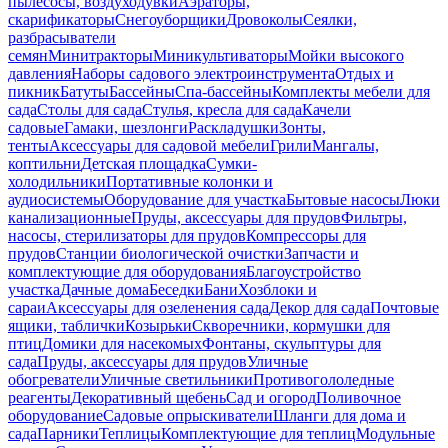
пылесосы, воздуходувки
Аэраторы,
скарификаторы
Снегоуборщики
Дровоколы
Сеялки,
разбрасыватели
семян
Минитракторы
Миникультиваторы
Мойки высокого
давления
Наборы садового электроинструмента
Отдых и
пикник
Батуты
Бассейны
Спа-бассейны
Комплекты мебели для
сада
Столы для сада
Стулья, кресла для сада
Качели
садовые
Гамаки, шезлонги
Раскладушки
Зонты,
тенты
Аксессуары для садовой мебели
Грили
Мангалы,
коптильни
Детская площадка
Сумки-
холодильники
Портативные колонки и
аудиосистемы
Оборудование для участка
Бытовые насосы
Люки
канализационные
Пруды, аксессуары для прудов
Фильтры,
насосы, стерилизаторы для прудов
Компрессоры для
прудов
Станции биологической очистки
Запчасти и
комплектующие для оборудования
Благоустройство
участка
Дачные дома
Беседки
Бани
Хозблоки и
сараи
Аксессуары для озеленения сада
Декор для сада
Почтовые
ящики, таблички
Козырьки
Скворечники, кормушки для
птиц
Домики для насекомых
Фонтаны, скульптуры для
сада
Пруды, аксессуары для прудов
Уличные
обогреватели
Уличные светильники
Противогололедные
реагенты
Декоративный щебень
Сад и огород
Поливочное
оборудование
Садовые опрыскиватели
Шланги для дома и
сада
Парники
Теплицы
Комплектующие для теплиц
Модульные