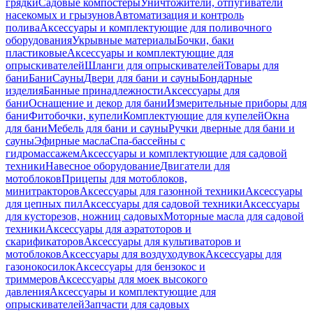
грядки
Садовые компостеры
Уничтожители, отпугиватели
насекомых и грызунов
Автоматизация и контроль
полива
Аксессуары и комплектующие для поливочного
оборудования
Укрывные материалы
Бочки, баки
пластиковые
Аксессуары и комплектующие для
опрыскивателей
Шланги для опрыскивателей
Товары для
бани
Бани
Сауны
Двери для бани и сауны
Бондарные
изделия
Банные принадлежности
Аксессуары для
бани
Оснащение и декор для бани
Измерительные приборы для
бани
Фитобочки, купели
Комплектующие для купелей
Окна
для бани
Мебель для бани и сауны
Ручки дверные для бани и
сауны
Эфирные масла
Спа-бассейны с
гидромассажем
Аксессуары и комплектующие для садовой
техники
Навесное оборудование
Двигатели для
мотоблоков
Прицепы для мотоблоков,
минитракторов
Аксессуары для газонной техники
Аксессуары
для цепных пил
Аксессуары для садовой техники
Аксессуары
для кусторезов, ножниц садовых
Моторные масла для садовой
техники
Аксессуары для аэратоторов и
скарификаторов
Аксессуары для культиваторов и
мотоблоков
Аксессуары для воздуходувок
Аксессуары для
газонокосилок
Аксессуары для бензокос и
триммеров
Аксессуары для моек высокого
давления
Аксессуары и комплектующие для
опрыскивателей
Запчасти для садовых