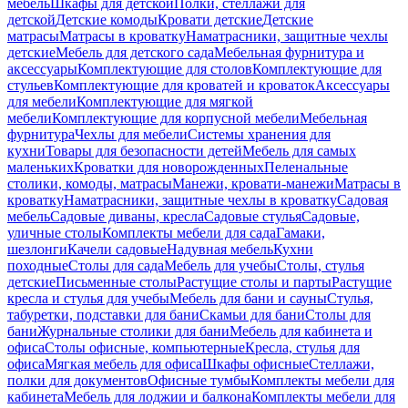
мебель
Шкафы для детской
Полки, стеллажи для
детской
Детские комоды
Кровати детские
Детские
матрасы
Матрасы в кроватку
Наматрасники, защитные чехлы
детские
Мебель для детского сада
Мебельная фурнитура и
аксессуары
Комплектующие для столов
Комплектующие для
стульев
Комплектующие для кроватей и кроваток
Аксессуары
для мебели
Комплектующие для мягкой
мебели
Комплектующие для корпусной мебели
Мебельная
фурнитура
Чехлы для мебели
Системы хранения для
кухни
Товары для безопасности детей
Мебель для самых
маленьких
Кроватки для новорожденных
Пеленальные
столики, комоды, матрасы
Манежи, кровати-манежи
Матрасы в
кроватку
Наматрасники, защитные чехлы в кроватку
Садовая
мебель
Садовые диваны, кресла
Садовые стулья
Садовые,
уличные столы
Комплекты мебели для сада
Гамаки,
шезлонги
Качели садовые
Надувная мебель
Кухни
походные
Столы для сада
Мебель для учебы
Столы, стулья
детские
Письменные столы
Растущие столы и парты
Растущие
кресла и стулья для учебы
Мебель для бани и сауны
Стулья,
табуретки, подставки для бани
Скамьи для бани
Столы для
бани
Журнальные столики для бани
Мебель для кабинета и
офиса
Столы офисные, компьютерные
Кресла, стулья для
офиса
Мягкая мебель для офиса
Шкафы офисные
Стеллажи,
полки для документов
Офисные тумбы
Комплекты мебели для
кабинета
Мебель для лоджии и балкона
Комплекты мебели для