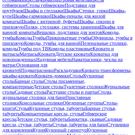
геймерские
Столы геймерские
Подставки для
ноутбуков
Шкафы и стеллажи
Шкафы
Стенки, горки
Шкафы-
купе
Шкафы-гармошки
Шкафы-пеналы для жилой
комнаты
Шкафы с витриной, буфеты
Шкафы, секции в
прихожую
Полки, стеллажи, системы хранения
Шкафы для
ванной комнаты
Вешалки, подставки для зонтов
Комоды,
тумбы
Комоды
Тумбы
Прикроватные тумбы
Обувницы, тумбы в
прихожую
Комоды, тумбы для ванной
Пеленальные столики,
комоды
Тумбы под ТВ
Комоды пластиковые
Кровати и
матрасы
Матрасы
Кровати
Детские кровати
Кроватки для
новорожденных
Надувная мебель
Наматрасники, чехлы на
матрас
Основания для
кроватей
Подматрасники
Раскладушки
Кровати-трансформеры,
шкафы-кровати
Кровати-домики
Столы
Кухонные
столы
Барные столы
Столы письменные,
компьютерные
Детские столы
Туалетные столики
Журнальные
столы
Садовые столы
Растущие столы и парты
Столы,
журнальные столики для бани
Приставные
столики
Консольные столики
Обеденные группы
Столы-
книги
Стулья
Кухонные стулья, табуреты
Барные стулья,
табуреты
Компьютерные кресла, стулья
Геймерские
кресла
Детские стулья, табуреты
Банкетки, скамьи
Садовые
кресла, стулья, табуреты
Стулья, табуреты для бани
Стульчики
для кормления
Кухня
Кухонный гарнитур
Кухонные