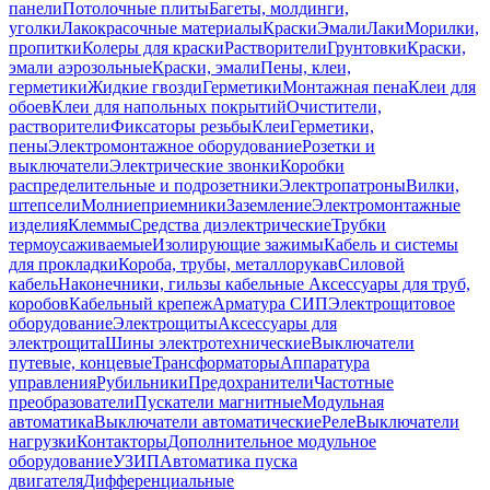
панели
Потолочные плиты
Багеты, молдинги,
уголки
Лакокрасочные материалы
Краски
Эмали
Лаки
Морилки,
пропитки
Колеры для краски
Растворители
Грунтовки
Краски,
эмали аэрозольные
Краски, эмали
Пены, клеи,
герметики
Жидкие гвозди
Герметики
Монтажная пена
Клеи для
обоев
Клеи для напольных покрытий
Очистители,
растворители
Фиксаторы резьбы
Клеи
Герметики,
пены
Электромонтажное оборудование
Розетки и
выключатели
Электрические звонки
Коробки
распределительные и подрозетники
Электропатроны
Вилки,
штепсели
Молниеприемники
Заземление
Электромонтажные
изделия
Клеммы
Средства диэлектрические
Трубки
термоусаживаемые
Изолирующие зажимы
Кабель и системы
для прокладки
Короба, трубы, металлорукав
Силовой
кабель
Наконечники, гильзы кабельные
Аксессуары для труб,
коробов
Кабельный крепеж
Арматура СИП
Электрощитовое
оборудование
Электрощиты
Аксессуары для
электрощита
Шины электротехнические
Выключатели
путевые, концевые
Трансформаторы
Аппаратура
управления
Рубильники
Предохранители
Частотные
преобразователи
Пускатели магнитные
Модульная
автоматика
Выключатели автоматические
Реле
Выключатели
нагрузки
Контакторы
Дополнительное модульное
оборудование
УЗИП
Автоматика пуска
двигателя
Дифференциальные