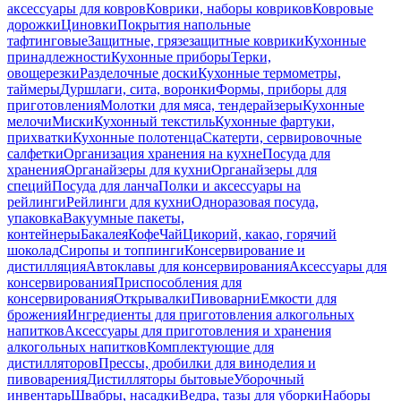
аксессуары для ковров
Коврики, наборы ковриков
Ковровые
дорожки
Циновки
Покрытия напольные
тафтинговые
Защитные, грязезащитные коврики
Кухонные
принадлежности
Кухонные приборы
Терки,
овощерезки
Разделочные доски
Кухонные термометры,
таймеры
Дуршлаги, сита, воронки
Формы, приборы для
приготовления
Молотки для мяса, тендерайзеры
Кухонные
мелочи
Миски
Кухонный текстиль
Кухонные фартуки,
прихватки
Кухонные полотенца
Скатерти, сервировочные
салфетки
Организация хранения на кухне
Посуда для
хранения
Органайзеры для кухни
Органайзеры для
специй
Посуда для ланча
Полки и аксессуары на
рейлинги
Рейлинги для кухни
Одноразовая посуда,
упаковка
Вакуумные пакеты,
контейнеры
Бакалея
Кофе
Чай
Цикорий, какао, горячий
шоколад
Сиропы и топпинги
Консервирование и
дистилляция
Автоклавы для консервирования
Аксессуары для
консервирования
Приспособления для
консервирования
Открывалки
Пивоварни
Емкости для
брожения
Ингредиенты для приготовления алкогольных
напитков
Аксессуары для приготовления и хранения
алкогольных напитков
Комплектующие для
дистилляторов
Прессы, дробилки для виноделия и
пивоварения
Дистилляторы бытовые
Уборочный
инвентарь
Швабры, насадки
Ведра, тазы для уборки
Наборы