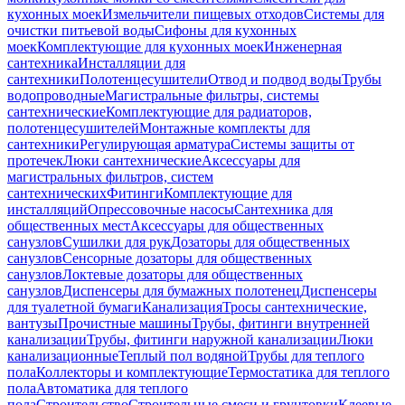
кухонных моек
Измельчители пищевых отходов
Системы для
очистки питьевой воды
Сифоны для кухонных
моек
Комплектующие для кухонных моек
Инженерная
сантехника
Инсталляции для
сантехники
Полотенцесушители
Отвод и подвод воды
Трубы
водопроводные
Магистральные фильтры, системы
сантехнические
Комплектующие для радиаторов,
полотенцесушителей
Монтажные комплекты для
сантехники
Регулирующая арматура
Системы защиты от
протечек
Люки сантехнические
Аксессуары для
магистральных фильтров, систем
сантехнических
Фитинги
Комплектующие для
инсталляций
Опрессовочные насосы
Сантехника для
общественных мест
Аксессуары для общественных
санузлов
Сушилки для рук
Дозаторы для общественных
санузлов
Сенсорные дозаторы для общественных
санузлов
Локтевые дозаторы для общественных
санузлов
Диспенсеры для бумажных полотенец
Диспенсеры
для туалетной бумаги
Канализация
Тросы сантехнические,
вантузы
Прочистные машины
Трубы, фитинги внутренней
канализации
Трубы, фитинги наружной канализации
Люки
канализационные
Теплый пол водяной
Трубы для теплого
пола
Коллекторы и комплектующие
Термостатика для теплого
пола
Автоматика для теплого
пола
Строительство
Строительные смеси и грунтовки
Клеевые