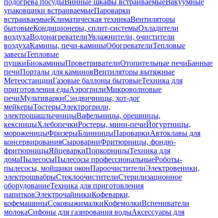
подогрева посуды
Винные шкафы встраиваемые
Вакуумные
упаковщики встраиваемые
Пароварки
встраиваемые
Климатическая техника
Вентиляторы
бытовые
Кондиционеры, сплит-системы
Охладители
воздуха
Водонагреватели
Увлажнители, очистители
воздуха
Камины, печи-камины
Обогреватели
Тепловые
завесы
Тепловые
пушки
Биокамины
Проветриватели
Отопительные печи
Банные
печи
Порталы для каминов
Вентиляторы вытяжные
Метеостанции
Газовые баллоны бытовые
Техника для
приготовления еды
Аэрогрили
Микроволновые
печи
Мультиварки
Сэндвичницы, хот-дог
мейкеры
Тостеры
Электрогрили,
электрошашлычницы
Вафельницы, орешницы,
кексницы
Хлебопечки
Ростеры, мини-печи
Йогуртницы,
мороженицы
Фризеры
Блинницы
Пароварки
Автоклавы для
консервирования
Сыроварни
Фритюрницы, фондю-
фритюрницы
Яйцеварки
Попкорницы
Техника для
дома
Пылесосы
Пылесосы профессиональные
Роботы-
пылесосы, мойщики окон
Пароочистители
Электровеники,
электрошвабры
Стеклоочистители
Стерилизационное
оборудование
Техника для приготовления
напитков
Электрочайники
Кофеварки,
кофемашины
Соковыжималки
Кофемолки
Вспениватели
молока
Сифоны для газирования воды
Аксессуары для