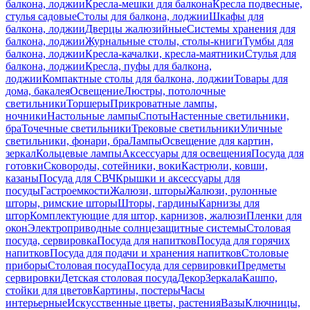
балкона, лоджии
Кресла-мешки для балкона
Кресла подвесные,
стулья садовые
Столы для балкона, лоджии
Шкафы для
балкона, лоджии
Дверцы жалюзийные
Системы хранения для
балкона, лоджии
Журнальные столы, столы-книги
Тумбы для
балкона, лоджии
Кресла-качалки, кресла-маятники
Стулья для
балкона, лоджии
Кресла, пуфы для балкона,
лоджии
Компактные столы для балкона, лоджии
Товары для
дома, бакалея
Освещение
Люстры, потолочные
светильники
Торшеры
Прикроватные лампы,
ночники
Настольные лампы
Споты
Настенные светильники,
бра
Точечные светильники
Трековые светильники
Уличные
светильники, фонари, бра
Лампы
Освещение для картин,
зеркал
Кольцевые лампы
Аксессуары для освещения
Посуда для
готовки
Сковороды, сотейники, воки
Кастрюли, ковши,
казаны
Посуда для СВЧ
Крышки и аксессуары для
посуды
Гастроемкости
Жалюзи, шторы
Жалюзи, рулонные
шторы, римские шторы
Шторы, гардины
Карнизы для
штор
Комплектующие для штор, карнизов, жалюзи
Пленки для
окон
Электроприводные солнцезащитные системы
Столовая
посуда, сервировка
Посуда для напитков
Посуда для горячих
напитков
Посуда для подачи и хранения напитков
Столовые
приборы
Столовая посуда
Посуда для сервировки
Предметы
сервировки
Детская столовая посуда
Декор
Зеркала
Кашпо,
стойки для цветов
Картины, постеры
Часы
интерьерные
Искусственные цветы, растения
Вазы
Ключницы,