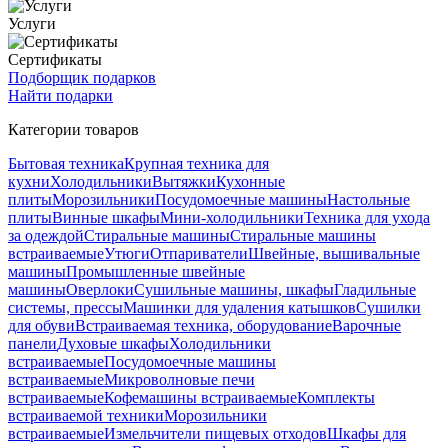
Услуги
Сертификаты
Подборщик подарков
Найти подарки
Категории товаров
Бытовая техника
Крупная техника для
кухни
Холодильники
Вытяжки
Кухонные
плиты
Морозильники
Посудомоечные машины
Настольные
плиты
Винные шкафы
Мини-холодильники
Техника для ухода
за одеждой
Стиральные машины
Стиральные машины
встраиваемые
Утюги
Отпариватели
Швейные, вышивальные
машины
Промышленные швейные
машины
Оверлоки
Сушильные машины, шкафы
Гладильные
системы, прессы
Машинки для удаления катышков
Сушилки
для обуви
Встраиваемая техника, оборудование
Варочные
панели
Духовые шкафы
Холодильники
встраиваемые
Посудомоечные машины
встраиваемые
Микроволновые печи
встраиваемые
Кофемашины встраиваемые
Комплекты
встраиваемой техники
Морозильники
встраиваемые
Измельчители пищевых отходов
Шкафы для