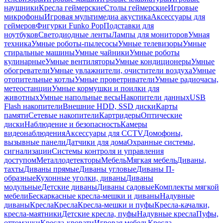
наушники
Кресла геймерские
Столы геймерские
Игровые
микрофоны
Игровая мультимедиа акустика
Аксессуары для
геймеров
Фигурки Funko Pop
Подставки для
ноутбуков
Светодиодные ленты
Лампы для мониторов
Умная
техника
Умные роботы-пылесосы
Умные телевизоры
Умные
стиральные машины
Умные чайники
Умные роботы
кулинарные
Умные вентиляторы
Умные кондиционеры
Умные
обогреватели
Умные увлажнители, очистители воздуха
Умные
отопительные котлы
Умные проветриватели
Умные радиочасы,
метеостанции
Умные кормушки и поилки для
животных
Умные напольные весы
Накопители данных
USB
Flash накопители
Внешние HDD, SSD диски
Карты
памяти
Сетевые накопители
Картридеры
Оптические
диски
Наблюдение и безопасность
Камеры
видеонаблюдения
Аксессуары для CCTV
Домофоны,
вызывные панели
Датчики для дома
Охранные системы,
сигнализации
Системы контроля и управления
доступом
Металлодетекторы
Мебель
Мягкая мебель
Диваны,
тахты
Диваны прямые
Диваны угловые
Диваны П-
образные
Кухонные уголки, диваны
Диваны
модульные
Детские диваны
Диваны садовые
Комплекты мягкой
мебели
Бескаркасные кресла-мешки и диваны
Надувные
диваны
Кресла
Кресла
Кресла-мешки и пуфы
Кресла-качалки,
кресла-маятники
Детские кресла, пуфы
Надувные кресла
Пуфы,
оттоманки
Кресла-кровати
Игровая мебель
Кресла