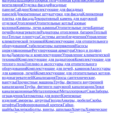
материалы
Шифер
Профнастил
Рулонная кровля
Кровельная
вентиляция
Отделка фасада
Фасадные
панели
Сайдинг
Комплектующие для фасадных
панелей
Декоративные штукатурки для фасада
Клинкерная
плитка для фасада
Декоративный камень для наружной
отделки
Отопление
Отопительные котлы
Газовые
колонки
Камины, печи-камины
Отопительные печи
Банные
печи
Водонагреватели
Радиаторы отопления, батареи
Теплый
пол
Теплые плинтусы
Системы антиобледенения
Управление
климатической техникой
Комплектующие для отопительного
оборудования
Стабилизаторы напряжения
Насосы
циркуляционные
Регулирующая арматура
Отвод и подвод
воды
Дымоходы и комплектующие
Управление климатической
техникой
Комплектующие для радиаторов
Комплектующие для
теплого пола
Топливо и аксессуары для отопительного
оборудования
Комплектующие для печей, каминов
Аксессуары
для каминов, печей
Комплектующие для отопительных котлов,
водонагревателей
Канализация
Тросы сантехнические,
вантузы
Прочистные машины
Трубы, фитинги внутренней
канализации
Трубы, фитинги наружной канализации
Люки
канализационные
Металлопрокат
Металлопрокат
Сваи
Заборы,
ограждения
Автоматика для ворот
Крепежные
изделия
Саморезы, шурупы
Гвозди
Анкеры, дюбели
Скобы,
штифты
Перфорированный крепеж
Гайки,
шайбы
Заклепки
Болты, винты, шпильки
Хомуты
Химические