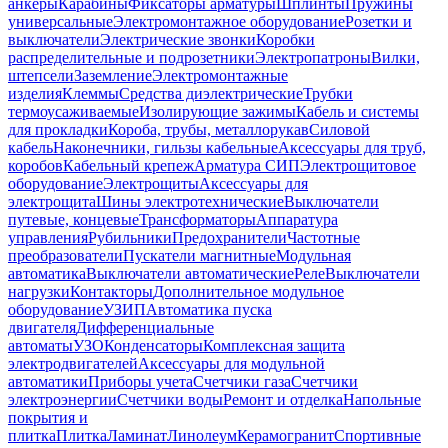
анкеры
Карабины
Фиксаторы арматуры
Шплинты
Пружины
универсальные
Электромонтажное оборудование
Розетки и
выключатели
Электрические звонки
Коробки
распределительные и подрозетники
Электропатроны
Вилки,
штепсели
Заземление
Электромонтажные
изделия
Клеммы
Средства диэлектрические
Трубки
термоусаживаемые
Изолирующие зажимы
Кабель и системы
для прокладки
Короба, трубы, металлорукав
Силовой
кабель
Наконечники, гильзы кабельные
Аксессуары для труб,
коробов
Кабельный крепеж
Арматура СИП
Электрощитовое
оборудование
Электрощиты
Аксессуары для
электрощита
Шины электротехнические
Выключатели
путевые, концевые
Трансформаторы
Аппаратура
управления
Рубильники
Предохранители
Частотные
преобразователи
Пускатели магнитные
Модульная
автоматика
Выключатели автоматические
Реле
Выключатели
нагрузки
Контакторы
Дополнительное модульное
оборудование
УЗИП
Автоматика пуска
двигателя
Дифференциальные
автоматы
УЗО
Конденсаторы
Комплексная защита
электродвигателей
Аксессуары для модульной
автоматики
Приборы учета
Счетчики газа
Счетчики
электроэнергии
Счетчики воды
Ремонт и отделка
Напольные
покрытия и
плитка
Плитка
Ламинат
Линолеум
Керамогранит
Спортивные