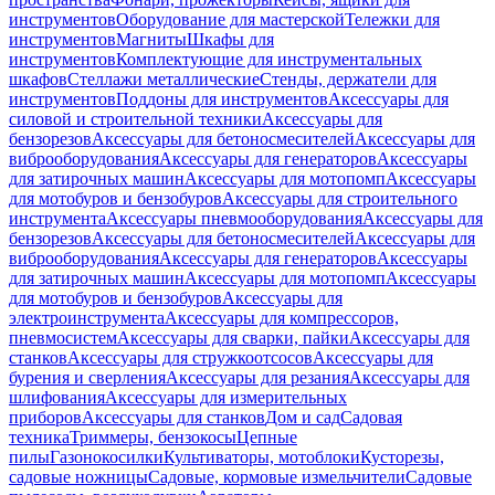
инструментов
Оборудование для мастерской
Тележки для
инструментов
Магниты
Шкафы для
инструментов
Комплектующие для инструментальных
шкафов
Стеллажи металлические
Стенды, держатели для
инструментов
Поддоны для инструментов
Аксессуары для
силовой и строительной техники
Аксессуары для
бензорезов
Аксессуары для бетоносмесителей
Аксессуары для
виброоборудования
Аксессуары для генераторов
Аксессуары
для затирочных машин
Аксессуары для мотопомп
Аксессуары
для мотобуров и бензобуров
Аксессуары для строительного
инструмента
Аксессуары пневмооборудования
Аксессуары для
бензорезов
Аксессуары для бетоносмесителей
Аксессуары для
виброоборудования
Аксессуары для генераторов
Аксессуары
для затирочных машин
Аксессуары для мотопомп
Аксессуары
для мотобуров и бензобуров
Аксессуары для
электроинструмента
Аксессуары для компрессоров,
пневмосистем
Аксессуары для сварки, пайки
Аксессуары для
станков
Аксессуары для стружкоотсосов
Аксессуары для
бурения и сверления
Аксессуары для резания
Аксессуары для
шлифования
Аксессуары для измерительных
приборов
Аксессуары для станков
Дом и сад
Садовая
техника
Триммеры, бензокосы
Цепные
пилы
Газонокосилки
Культиваторы, мотоблоки
Кусторезы,
садовые ножницы
Садовые, кормовые измельчители
Садовые