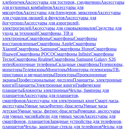
хлебопечек
Аксессуары для тостеров, сэндвичниц
Аксессуары
для кухонных комбайнов
Аксессуары для
мясорубок
Аксессуары для блендеров, миксеров
Аксессуары
для сушилок овощей и фруктов
Аксессуары для
йогуртниц
Аксессуары для аэрогрилей,
электрогрилей
Аксессуары для соковыжималок
Средства для
ухода за техникой
Смартфоны, ТВ и
электроника
Смартфоны
Смартфоны
Смартфоны
восстановленные
Смартфоны Apple
Смартфоны
Xiaomi
Смартфоны Samsung
Смартфоны Honor
Смартфоны
Huawei
Смартфоны POCO
Смартфоны Infinix
Смартфоны
Tecno
Смартфоны Realme
Смартфоны Samsung Galaxy S26
series
Кнопочные телефоны
Складные смартфоны
Телевизоры,
мониторы
Телевизоры
Мониторы
Мониторы-телевизоры
ТВ-
приставки и медиаплееры
Проекторы
Проекционные
экраны
Профессиональные дисплеи
Планшеты, электронные
книги
Планшеты
Электронные книги
Графические
планшеты
Блокноты электронные
Чехлы, бамперы для
планшетов
Аксессуары для планшетов,
смартфонов
Аксессуары для электронных книг
Смарт-часы,
аксессуары
Умные часы
Фитнес-браслеты
Умные часы
детские
Умные часы, фитнес-браслеты
Ремешки, аксессуары
для умных часов
Кабели для умных часов
Аксессуары для
смартфонов, планшетов
Зарядные устройства для телефонов,
планшетов
Чехлы, защитные стекла для телефонов
Чехлы для