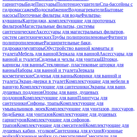
гарнитуры
Биде
Писсуары
Полотенцесушители
Спа-бассейны с
гидромассажем
Водоснабжение
Водонагреватели
Бытовые
насосы
Проточные фильтры для воды
Фильтры-
кувшины
Картриджи, комплектующие для проточных
фильтров
Магистральные фильтры, системы
сантехнические
Аксессуары для магистральных фильтров,
систем сантехнических
Трубы полипропиленовые
Фитинги
полипропиленовые
Расширительные баки,
гидроаккумуляторы
Обустройство ванной комнаты и
туалета
Мебель для ванной
Зеркала для ванной
Аксессуары для
ванной и туалета
Сиденья и чехлы для унитаза
Шторки,
карнизы для ванны
Стеклянные, пластиковые шторки для
ванны
Наборы для ванной и туалета
Зеркала
косметические
Сиденья для ванны
Коврики для ванной и
туалета
Экран-дверки в туалет
Комплектующие для мебели в
ванную
Комплектующие для сантехники
Экраны для ванн,
душевых поддонов
Опоры для ванн, душевых
поддонов
Комплектующие для ванн
Плинтусы для
сантехники
Сифоны, трапы
Комплектующие для
умывальников, моек
Комплектующие для унитазов, писсуаров,
биде
Бачки для унитазов
Комплектующие для душевых
гарнитуров
Комплектующие для сифонов,
трапов
Комплектующие для смесителей
Комплектующие для
душевых кабин, уголков
Сантехника для кухни
Кухонные
мойки
Кухонные мойки со смесителями
Смесители для