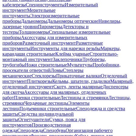
кабелерезы
Специнструменты
Измерительный
инструмент
Мерительные
инструменты
Электроизмерительные
приборы
Дальномеры
Дальномеры оптические
Нивелиры,
лазерные уровни
Пирометры
Детекторы и
тестеры
Толщиномеры
Специальные измерительные
приборы
Аксессуары для измерительных
приборов
Разметочный инструмент
Разметочные
инструменты
Инструменты для нарезки резьбы
Маркеры,
карандаши строительные
Клейма ударные
Строительно-
монтажный инструмент
Заклепочники
Труборезы,
трубогибы
Ножи строительные
Мультитулы
Пробойники,
просекатели отверстий
Ломы
Степлеры
механические
Стеклорезы
Прикаточные валики
Отделочный
инструмент
Плиткорезы
Кельмы, шпатели, гладилки
Малярный,
отделочный инструмент
Скотч, ленты малярные
Диспенсеры
для скотча
Аксессуары для малярных, отделочных
работ
Пленки строительные
Лестницы и стремянки
Лестницы,
стремянки
Чердачные лестницы
Элементы
лестниц
Подъемники строительные
Спецодежда и средства
защиты
Средства индивидуальной
защиты
Огнетушители
Сумки, пояса для
инструментов
Производственная
одежда
Спецодежда
Спецобувь
Организация рабочего
пространства
Фонари, прожекторы
Кейсы, ящики для