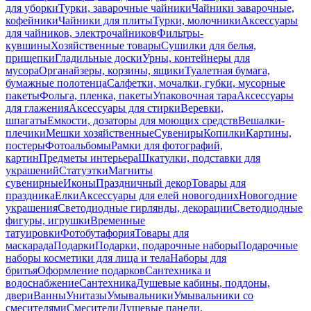
для уборки
Турки, заварочные чайники
Чайники заварочные,
кофейники
Чайники для плиты
Турки, молочники
Аксессуары
для чайников, электрочайников
Фильтры-
кувшины
Хозяйственные товары
Сушилки для белья,
прищепки
Гладильные доски
Урны, контейнеры для
мусора
Органайзеры, корзины, ящики
Туалетная бумага,
бумажные полотенца
Салфетки, мочалки, губки, мусорные
пакеты
Фольга, пленка, пакеты
Упаковочная тара
Аксессуары
для глажения
Аксессуары для стирки
Веревки,
шпагаты
Емкости, дозаторы для моющих средств
Вешалки-
плечики
Мешки хозяйственные
Сувениры
Копилки
Картины,
постеры
Фотоальбомы
Рамки для фотографий,
картин
Предметы интерьера
Шкатулки, подставки для
украшений
Статуэтки
Магниты
сувенирные
Иконы
Праздничный декор
Товары для
праздника
Елки
Аксессуары для елей новогодних
Новогодние
украшения
Светодиодные гирлянды, декорации
Светодиодные
фигуры, игрушки
Временные
татуировки
Фотобутафория
Товары для
маскарада
Подарки
Подарки, подарочные наборы
Подарочные
наборы косметики для лица и тела
Наборы для
бритья
Оформление подарков
Сантехника и
водоснабжение
Сантехника
Душевые кабины, поддоны,
двери
Ванны
Унитазы
Умывальники
Умывальники со
смесителями
Смесители
Душевые панели,