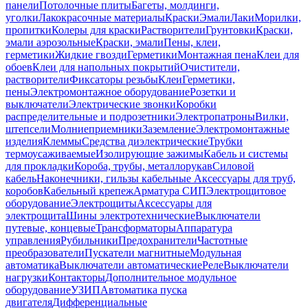
панели
Потолочные плиты
Багеты, молдинги,
уголки
Лакокрасочные материалы
Краски
Эмали
Лаки
Морилки,
пропитки
Колеры для краски
Растворители
Грунтовки
Краски,
эмали аэрозольные
Краски, эмали
Пены, клеи,
герметики
Жидкие гвозди
Герметики
Монтажная пена
Клеи для
обоев
Клеи для напольных покрытий
Очистители,
растворители
Фиксаторы резьбы
Клеи
Герметики,
пены
Электромонтажное оборудование
Розетки и
выключатели
Электрические звонки
Коробки
распределительные и подрозетники
Электропатроны
Вилки,
штепсели
Молниеприемники
Заземление
Электромонтажные
изделия
Клеммы
Средства диэлектрические
Трубки
термоусаживаемые
Изолирующие зажимы
Кабель и системы
для прокладки
Короба, трубы, металлорукав
Силовой
кабель
Наконечники, гильзы кабельные
Аксессуары для труб,
коробов
Кабельный крепеж
Арматура СИП
Электрощитовое
оборудование
Электрощиты
Аксессуары для
электрощита
Шины электротехнические
Выключатели
путевые, концевые
Трансформаторы
Аппаратура
управления
Рубильники
Предохранители
Частотные
преобразователи
Пускатели магнитные
Модульная
автоматика
Выключатели автоматические
Реле
Выключатели
нагрузки
Контакторы
Дополнительное модульное
оборудование
УЗИП
Автоматика пуска
двигателя
Дифференциальные