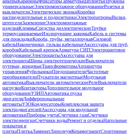
анкеры
Карабины
Фиксаторы арматуры
Шплинты
Пружины
универсальные
Электромонтажное оборудование
Розетки и
выключатели
Электрические звонки
Коробки
распределительные и подрозетники
Электропатроны
Вилки,
штепсели
Заземление
Электромонтажные
изделия
Клеммы
Средства диэлектрические
Трубки
термоусаживаемые
Изолирующие зажимы
Кабель и системы
для прокладки
Короба, трубы, металлорукав
Силовой
кабель
Наконечники, гильзы кабельные
Аксессуары для труб,
коробов
Кабельный крепеж
Арматура СИП
Электрощитовое
оборудование
Электрощиты
Аксессуары для
электрощита
Шины электротехнические
Выключатели
путевые, концевые
Трансформаторы
Аппаратура
управления
Рубильники
Предохранители
Частотные
преобразователи
Пускатели магнитные
Модульная
автоматика
Выключатели автоматические
Реле
Выключатели
нагрузки
Контакторы
Дополнительное модульное
оборудование
УЗИП
Автоматика пуска
двигателя
Дифференциальные
автоматы
УЗО
Конденсаторы
Комплексная защита
электродвигателей
Аксессуары для модульной
автоматики
Приборы учета
Счетчики газа
Счетчики
электроэнергии
Счетчики воды
Ремонт и отделка
Напольные
покрытия и
плитка
Плитка
Ламинат
Линолеум
Керамогранит
Спортивные