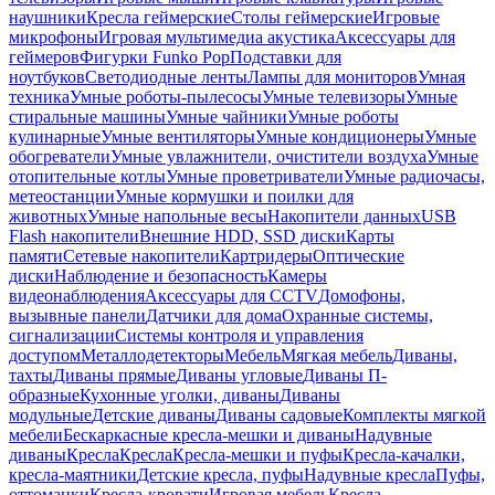
наушники
Кресла геймерские
Столы геймерские
Игровые
микрофоны
Игровая мультимедиа акустика
Аксессуары для
геймеров
Фигурки Funko Pop
Подставки для
ноутбуков
Светодиодные ленты
Лампы для мониторов
Умная
техника
Умные роботы-пылесосы
Умные телевизоры
Умные
стиральные машины
Умные чайники
Умные роботы
кулинарные
Умные вентиляторы
Умные кондиционеры
Умные
обогреватели
Умные увлажнители, очистители воздуха
Умные
отопительные котлы
Умные проветриватели
Умные радиочасы,
метеостанции
Умные кормушки и поилки для
животных
Умные напольные весы
Накопители данных
USB
Flash накопители
Внешние HDD, SSD диски
Карты
памяти
Сетевые накопители
Картридеры
Оптические
диски
Наблюдение и безопасность
Камеры
видеонаблюдения
Аксессуары для CCTV
Домофоны,
вызывные панели
Датчики для дома
Охранные системы,
сигнализации
Системы контроля и управления
доступом
Металлодетекторы
Мебель
Мягкая мебель
Диваны,
тахты
Диваны прямые
Диваны угловые
Диваны П-
образные
Кухонные уголки, диваны
Диваны
модульные
Детские диваны
Диваны садовые
Комплекты мягкой
мебели
Бескаркасные кресла-мешки и диваны
Надувные
диваны
Кресла
Кресла
Кресла-мешки и пуфы
Кресла-качалки,
кресла-маятники
Детские кресла, пуфы
Надувные кресла
Пуфы,
оттоманки
Кресла-кровати
Игровая мебель
Кресла