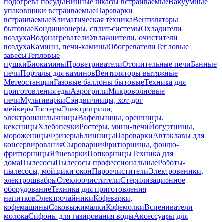
подогрева посуды
Винные шкафы встраиваемые
Вакуумные
упаковщики встраиваемые
Пароварки
встраиваемые
Климатическая техника
Вентиляторы
бытовые
Кондиционеры, сплит-системы
Охладители
воздуха
Водонагреватели
Увлажнители, очистители
воздуха
Камины, печи-камины
Обогреватели
Тепловые
завесы
Тепловые
пушки
Биокамины
Проветриватели
Отопительные печи
Банные
печи
Порталы для каминов
Вентиляторы вытяжные
Метеостанции
Газовые баллоны бытовые
Техника для
приготовления еды
Аэрогрили
Микроволновые
печи
Мультиварки
Сэндвичницы, хот-дог
мейкеры
Тостеры
Электрогрили,
электрошашлычницы
Вафельницы, орешницы,
кексницы
Хлебопечки
Ростеры, мини-печи
Йогуртницы,
мороженицы
Фризеры
Блинницы
Пароварки
Автоклавы для
консервирования
Сыроварни
Фритюрницы, фондю-
фритюрницы
Яйцеварки
Попкорницы
Техника для
дома
Пылесосы
Пылесосы профессиональные
Роботы-
пылесосы, мойщики окон
Пароочистители
Электровеники,
электрошвабры
Стеклоочистители
Стерилизационное
оборудование
Техника для приготовления
напитков
Электрочайники
Кофеварки,
кофемашины
Соковыжималки
Кофемолки
Вспениватели
молока
Сифоны для газирования воды
Аксессуары для