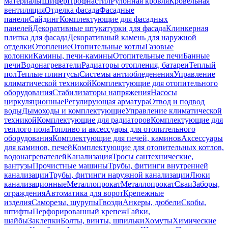
материалы
Шифер
Профнастил
Рулонная кровля
Кровельная
вентиляция
Отделка фасада
Фасадные
панели
Сайдинг
Комплектующие для фасадных
панелей
Декоративные штукатурки для фасада
Клинкерная
плитка для фасада
Декоративный камень для наружной
отделки
Отопление
Отопительные котлы
Газовые
колонки
Камины, печи-камины
Отопительные печи
Банные
печи
Водонагреватели
Радиаторы отопления, батареи
Теплый
пол
Теплые плинтусы
Системы антиобледенения
Управление
климатической техникой
Комплектующие для отопительного
оборудования
Стабилизаторы напряжения
Насосы
циркуляционные
Регулирующая арматура
Отвод и подвод
воды
Дымоходы и комплектующие
Управление климатической
техникой
Комплектующие для радиаторов
Комплектующие для
теплого пола
Топливо и аксессуары для отопительного
оборудования
Комплектующие для печей, каминов
Аксессуары
для каминов, печей
Комплектующие для отопительных котлов,
водонагревателей
Канализация
Тросы сантехнические,
вантузы
Прочистные машины
Трубы, фитинги внутренней
канализации
Трубы, фитинги наружной канализации
Люки
канализационные
Металлопрокат
Металлопрокат
Сваи
Заборы,
ограждения
Автоматика для ворот
Крепежные
изделия
Саморезы, шурупы
Гвозди
Анкеры, дюбели
Скобы,
штифты
Перфорированный крепеж
Гайки,
шайбы
Заклепки
Болты, винты, шпильки
Хомуты
Химические