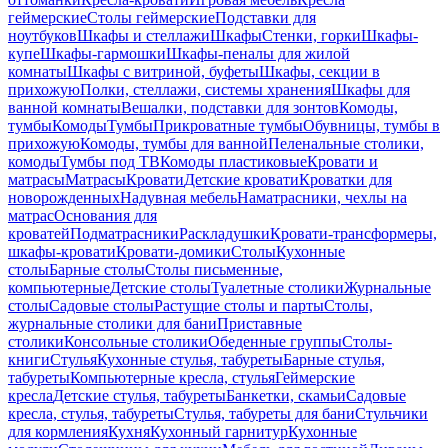
геймерские
Столы геймерские
Подставки для
ноутбуков
Шкафы и стеллажи
Шкафы
Стенки, горки
Шкафы-
купе
Шкафы-гармошки
Шкафы-пеналы для жилой
комнаты
Шкафы с витриной, буфеты
Шкафы, секции в
прихожую
Полки, стеллажи, системы хранения
Шкафы для
ванной комнаты
Вешалки, подставки для зонтов
Комоды,
тумбы
Комоды
Тумбы
Прикроватные тумбы
Обувницы, тумбы в
прихожую
Комоды, тумбы для ванной
Пеленальные столики,
комоды
Тумбы под ТВ
Комоды пластиковые
Кровати и
матрасы
Матрасы
Кровати
Детские кровати
Кроватки для
новорожденных
Надувная мебель
Наматрасники, чехлы на
матрас
Основания для
кроватей
Подматрасники
Раскладушки
Кровати-трансформеры,
шкафы-кровати
Кровати-домики
Столы
Кухонные
столы
Барные столы
Столы письменные,
компьютерные
Детские столы
Туалетные столики
Журнальные
столы
Садовые столы
Растущие столы и парты
Столы,
журнальные столики для бани
Приставные
столики
Консольные столики
Обеденные группы
Столы-
книги
Стулья
Кухонные стулья, табуреты
Барные стулья,
табуреты
Компьютерные кресла, стулья
Геймерские
кресла
Детские стулья, табуреты
Банкетки, скамьи
Садовые
кресла, стулья, табуреты
Стулья, табуреты для бани
Стульчики
для кормления
Кухня
Кухонный гарнитур
Кухонные