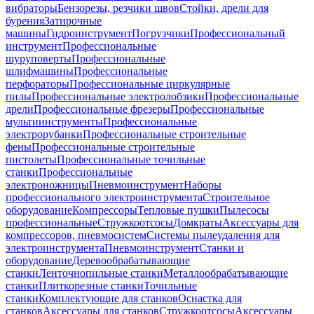
вибраторы
Бензорезы, резчики швов
Стойки, дрели для
бурения
Затирочные
машины
Гидроинструмент
Погрузчики
Профессиональный
инструмент
Профессиональные
шуруповерты
Профессиональные
шлифмашины
Профессиональные
перфораторы
Профессиональные циркулярные
пилы
Профессиональные электролобзики
Профессиональные
дрели
Профессиональные фрезеры
Профессиональные
мультиинструменты
Профессиональные
электрорубанки
Профессиональные строительные
фены
Профессиональные строительные
пистолеты
Профессиональные точильные
станки
Профессиональные
электроножницы
Пневмоинструмент
Наборы
профессионального электроинструмента
Строительное
оборудование
Компрессоры
Тепловые пушки
Пылесосы
профессиональные
Стружкоотсосы
Домкраты
Аксессуары для
компрессоров, пневмосистем
Системы пылеудаления для
электроинструмента
Пневмоинструмент
Станки и
оборудование
Деревообрабатывающие
станки
Ленточнопильные станки
Металлообрабатывающие
станки
Плиткорезные станки
Точильные
станки
Комплектующие для станков
Оснастка для
станков
Аксессуары для станков
Стружкоотсосы
Аксессуары