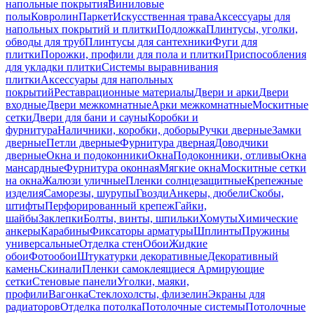
напольные покрытия
Виниловые
полы
Ковролин
Паркет
Искусственная трава
Аксессуары для
напольных покрытий и плитки
Подложка
Плинтусы, уголки,
обводы для труб
Плинтусы для сантехники
Фуги для
плитки
Порожки, профили для пола и плитки
Приспособления
для укладки плитки
Системы выравнивания
плитки
Аксессуары для напольных
покрытий
Реставрационные материалы
Двери и арки
Двери
входные
Двери межкомнатные
Арки межкомнатные
Москитные
сетки
Двери для бани и сауны
Коробки и
фурнитура
Наличники, коробки, доборы
Ручки дверные
Замки
дверные
Петли дверные
Фурнитура дверная
Доводчики
дверные
Окна и подоконники
Окна
Подоконники, отливы
Окна
мансардные
Фурнитура оконная
Мягкие окна
Москитные сетки
на окна
Жалюзи уличные
Пленки солнцезащитные
Крепежные
изделия
Саморезы, шурупы
Гвозди
Анкеры, дюбели
Скобы,
штифты
Перфорированный крепеж
Гайки,
шайбы
Заклепки
Болты, винты, шпильки
Хомуты
Химические
анкеры
Карабины
Фиксаторы арматуры
Шплинты
Пружины
универсальные
Отделка стен
Обои
Жидкие
обои
Фотообои
Штукатурки декоративные
Декоративный
камень
Скинали
Пленки самоклеящиеся
Армирующие
сетки
Стеновые панели
Уголки, маяки,
профили
Вагонка
Стеклохолсты, флизелин
Экраны для
радиаторов
Отделка потолка
Потолочные системы
Потолочные