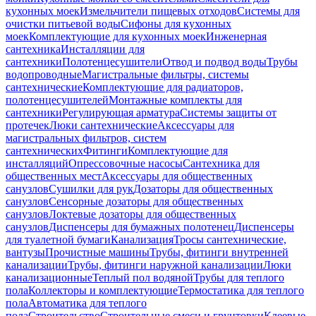
кухонных моек
Измельчители пищевых отходов
Системы для
очистки питьевой воды
Сифоны для кухонных
моек
Комплектующие для кухонных моек
Инженерная
сантехника
Инсталляции для
сантехники
Полотенцесушители
Отвод и подвод воды
Трубы
водопроводные
Магистральные фильтры, системы
сантехнические
Комплектующие для радиаторов,
полотенцесушителей
Монтажные комплекты для
сантехники
Регулирующая арматура
Системы защиты от
протечек
Люки сантехнические
Аксессуары для
магистральных фильтров, систем
сантехнических
Фитинги
Комплектующие для
инсталляций
Опрессовочные насосы
Сантехника для
общественных мест
Аксессуары для общественных
санузлов
Сушилки для рук
Дозаторы для общественных
санузлов
Сенсорные дозаторы для общественных
санузлов
Локтевые дозаторы для общественных
санузлов
Диспенсеры для бумажных полотенец
Диспенсеры
для туалетной бумаги
Канализация
Тросы сантехнические,
вантузы
Прочистные машины
Трубы, фитинги внутренней
канализации
Трубы, фитинги наружной канализации
Люки
канализационные
Теплый пол водяной
Трубы для теплого
пола
Коллекторы и комплектующие
Термостатика для теплого
пола
Автоматика для теплого
пола
Строительство
Строительные смеси и грунтовки
Клеевые