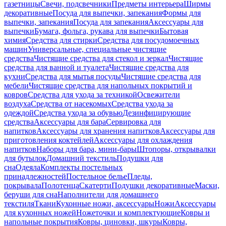
газетницы
Свечи, подсвечники
Предметы интерьера
Ширмы
декоративные
Посуда для выпечки, запекания
Формы для
выпечки, запекания
Посуда для запекания
Аксессуары для
выпечки
Бумага, фольга, рукава для выпечки
Бытовая
химия
Средства для стирки
Средства для посудомоечных
машин
Универсальные, специальные чистящие
средства
Чистящие средства для стекол и зеркал
Чистящие
средства для ванной и туалета
Чистящие средства для
кухни
Средства для мытья посуды
Чистящие средства для
мебели
Чистящие средства для напольных покрытий и
ковров
Средства для ухода за техникой
Освежители
воздуха
Средства от насекомых
Средства ухода за
одеждой
Средства ухода за обувью
Дезинфицирующие
средства
Аксессуары для бара
Сервировка для
напитков
Аксессуары для хранения напитков
Аксессуары для
приготовления коктейлей
Аксессуары для охлаждения
напитков
Наборы для бара, мини-бары
Штопоры, открывалки
для бутылок
Домашний текстиль
Подушки для
сна
Одеяла
Комплекты постельных
принадлежностей
Постельное белье
Пледы,
покрывала
Полотенца
Скатерти
Подушки декоративные
Маски,
беруши для сна
Наполнители для домашнего
текстиля
Ткани
Кухонные ножи, аксессуары
Ножи
Аксессуары
для кухонных ножей
Ножеточки и комплектующие
Ковры и
напольные покрытия
Ковры, циновки, шкуры
Ковры,