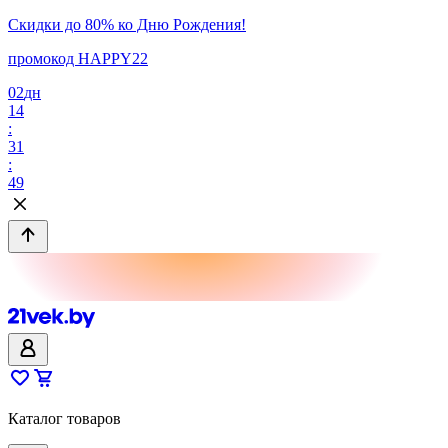
Скидки до 80% ко Дню Рождения!
промокод HAPPY22
02
дн
14
:
31
:
49
Каталог товаров