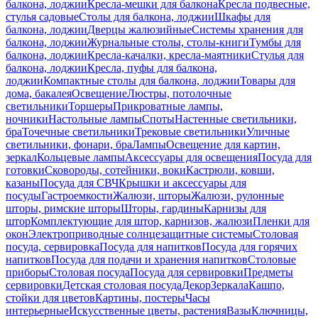
балкона, лоджии
Кресла-мешки для балкона
Кресла подвесные,
стулья садовые
Столы для балкона, лоджии
Шкафы для
балкона, лоджии
Дверцы жалюзийные
Системы хранения для
балкона, лоджии
Журнальные столы, столы-книги
Тумбы для
балкона, лоджии
Кресла-качалки, кресла-маятники
Стулья для
балкона, лоджии
Кресла, пуфы для балкона,
лоджии
Компактные столы для балкона, лоджии
Товары для
дома, бакалея
Освещение
Люстры, потолочные
светильники
Торшеры
Прикроватные лампы,
ночники
Настольные лампы
Споты
Настенные светильники,
бра
Точечные светильники
Трековые светильники
Уличные
светильники, фонари, бра
Лампы
Освещение для картин,
зеркал
Кольцевые лампы
Аксессуары для освещения
Посуда для
готовки
Сковороды, сотейники, воки
Кастрюли, ковши,
казаны
Посуда для СВЧ
Крышки и аксессуары для
посуды
Гастроемкости
Жалюзи, шторы
Жалюзи, рулонные
шторы, римские шторы
Шторы, гардины
Карнизы для
штор
Комплектующие для штор, карнизов, жалюзи
Пленки для
окон
Электроприводные солнцезащитные системы
Столовая
посуда, сервировка
Посуда для напитков
Посуда для горячих
напитков
Посуда для подачи и хранения напитков
Столовые
приборы
Столовая посуда
Посуда для сервировки
Предметы
сервировки
Детская столовая посуда
Декор
Зеркала
Кашпо,
стойки для цветов
Картины, постеры
Часы
интерьерные
Искусственные цветы, растения
Вазы
Ключницы,