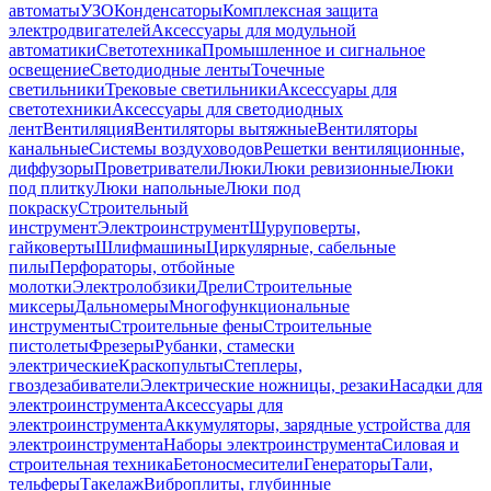
автоматы
УЗО
Конденсаторы
Комплексная защита
электродвигателей
Аксессуары для модульной
автоматики
Светотехника
Промышленное и сигнальное
освещение
Светодиодные ленты
Точечные
светильники
Трековые светильники
Аксессуары для
светотехники
Аксессуары для светодиодных
лент
Вентиляция
Вентиляторы вытяжные
Вентиляторы
канальные
Системы воздуховодов
Решетки вентиляционные,
диффузоры
Проветриватели
Люки
Люки ревизионные
Люки
под плитку
Люки напольные
Люки под
покраску
Строительный
инструмент
Электроинструмент
Шуруповерты,
гайковерты
Шлифмашины
Циркулярные, сабельные
пилы
Перфораторы, отбойные
молотки
Электролобзики
Дрели
Строительные
миксеры
Дальномеры
Многофункциональные
инструменты
Строительные фены
Строительные
пистолеты
Фрезеры
Рубанки, стамески
электрические
Краскопульты
Степлеры,
гвоздезабиватели
Электрические ножницы, резаки
Насадки для
электроинструмента
Аксессуары для
электроинструмента
Аккумуляторы, зарядные устройства для
электроинструмента
Наборы электроинструмента
Силовая и
строительная техника
Бетоносмесители
Генераторы
Тали,
тельферы
Такелаж
Виброплиты, глубинные