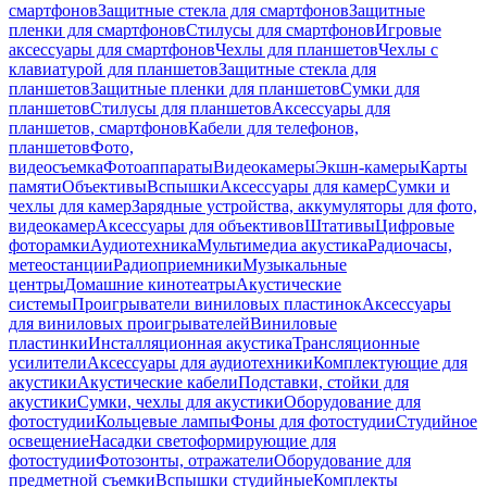
смартфонов
Защитные стекла для смартфонов
Защитные
пленки для смартфонов
Стилусы для смартфонов
Игровые
аксессуары для смартфонов
Чехлы для планшетов
Чехлы с
клавиатурой для планшетов
Защитные стекла для
планшетов
Защитные пленки для планшетов
Сумки для
планшетов
Стилусы для планшетов
Аксессуары для
планшетов, смартфонов
Кабели для телефонов,
планшетов
Фото,
видеосъемка
Фотоаппараты
Видеокамеры
Экшн-камеры
Карты
памяти
Объективы
Вспышки
Аксессуары для камер
Сумки и
чехлы для камер
Зарядные устройства, аккумуляторы для фото,
видеокамер
Аксессуары для объективов
Штативы
Цифровые
фоторамки
Аудиотехника
Мультимедиа акустика
Радиочасы,
метеостанции
Радиоприемники
Музыкальные
центры
Домашние кинотеатры
Акустические
системы
Проигрыватели виниловых пластинок
Аксессуары
для виниловых проигрывателей
Виниловые
пластинки
Инсталляционная акустика
Трансляционные
усилители
Аксессуары для аудиотехники
Комплектующие для
акустики
Акустические кабели
Подставки, стойки для
акустики
Сумки, чехлы для акустики
Оборудование для
фотостудии
Кольцевые лампы
Фоны для фотостудии
Студийное
освещение
Насадки светоформирующие для
фотостудии
Фотозонты, отражатели
Оборудование для
предметной съемки
Вспышки студийные
Комплекты