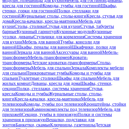
модули
Столешницы для кухни
Мебель для гостиной
Диваны,
кресла для гостиной
Комоды, тумбы для гостиной
Шкафы,
стенки, горки для гостиной
Полки, стеллажи для
гостиной
Журнальные столы, столы-книги
Кресла, стулья для
дома
Кресла-качалки, кресла-маятники
Мебель для
кухни
Столы, столики
Стулья для кухни
Стулья, табуреты
барные
Кухонный гарнитур
Кухонные модули
Кухонные
уголки, диваны
Стульчики для кормления
Системы хранения
для кухни
Мебель для ванной
Тумбы, консоли для
ванной
Шкафы, пеналы для ванной
Шкафчики, полки для
ванной
Зеркала для ванной
Аксессуары для ванной
Мебель-
трансформер
Мебель-трансформер
Кровати-
трансформеры
Детские кроватки-трансформеры
Столы-
трансформеры
Мебель для спальни
Зеркала
Комплекты мебели
для спальни
Прикроватные тумбы
Комоды и тумбы для
спальни
Туалетные столики
Шкафы для спальни
Мебель для
жилых комнат
Диваны, кресла для дома
Шкафы, стенки,
секции
Полки, стеллажи, системы хранения
Стулья,
кресла
Комоды и тумбы
Журнальные столы, столы-
книги
Кресла-качалки, кресла-маятники
Мебель для
телевизора
Комоды, тумбы под телевизор
Кронштейны, стойки
для телевизора
Каминокомплекты под телевизор
Мебель для
прихожей
Секции, тумбы в прихожую
Полки и системы
хранения в прихожую
Вешалки, подставки для
зонтов
Банкетки, скамьи
Ключницы, газетницы
Детская