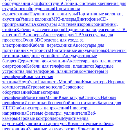
оборудования для фотостудии
Стойки, системы крепления для
студийного оборудования
Портативная
аудиотехника
Наушники и гарнитуры
Портативные колонки,
акустика
Умные колонки
MP3-плееры
Диктофоны
CD-
проигрыватели
Аксессуары для телевизоров
Кронштейны,
стойки
Кабели для телевизоров
Подписки на видеосервисы
ТВ-
антенны
ТВ-тюнеры
Аксессуары для ТВ
Аксессуары для
проектора
Очки 3D
Средства для ухода за
электроникой
Кабели, переходники
Аксессуары для
портативных устройств
Портативные аккумуляторы
Элементы
питания, зарядные устройства
Аккумуляторные
батареи
Держатели, док-станции
Аксессуары для планшетов,
смартфонов
Кабели для телефонов, планшетов
Зарядные
устройства для телефонов, планшетов
Компьютеры и
периферия
Компьютерная
техника
Ноутбуки
Планшеты
Моноблоки
Компьютеры
Игровые
компьютеры
Игровые консоли
Серверное
оборудование
Компьютерная
периферия
Мониторы
Мыши
Клавиатуры
Стилусы
Наборы
периферии
Источники бесперебойного питания
Батареи для
ИБП
Стабилизаторы напряжения
Инверторы
напряжения
Сетевые фильтры, удлинители
Веб-
камеры
Игровые контроллеры
Мультимедиа
акустика
Наушники и гарнитуры
Компьютерные кабели,
переходники
Зарядные, аккумуляторы
Док-станции,