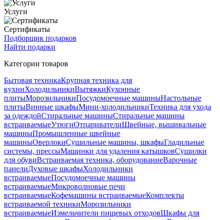
Услуги
Сертификаты
Подборщик подарков
Найти подарки
Категории товаров
Бытовая техника
Крупная техника для
кухни
Холодильники
Вытяжки
Кухонные
плиты
Морозильники
Посудомоечные машины
Настольные
плиты
Винные шкафы
Мини-холодильники
Техника для ухода
за одеждой
Стиральные машины
Стиральные машины
встраиваемые
Утюги
Отпариватели
Швейные, вышивальные
машины
Промышленные швейные
машины
Оверлоки
Сушильные машины, шкафы
Гладильные
системы, прессы
Машинки для удаления катышков
Сушилки
для обуви
Встраиваемая техника, оборудование
Варочные
панели
Духовые шкафы
Холодильники
встраиваемые
Посудомоечные машины
встраиваемые
Микроволновые печи
встраиваемые
Кофемашины встраиваемые
Комплекты
встраиваемой техники
Морозильники
встраиваемые
Измельчители пищевых отходов
Шкафы для