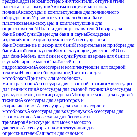
грядки
Садовые компостеры
Уничтожители, отпугиватели
насекомых и грызунов
Автоматизация и контроль
полива
Аксессуары и комплектующие для поливочного
оборудования
Укрывные материалы
Бочки, баки
пластиковые
Аксессуары и комплектующие для
опрыскивателей
Шланги для опрыскивателей
Товары для
бани
Бани
Сауны
Двери для бани и сауны
Бондарные
изделия
Банные принадлежности
Аксессуары для
бани
Оснащение и декор для бани
Измерительные приборы для
бани
Фитобочки, купели
Комплектующие для купелей
Окна
для бани
Мебель для бани и сауны
Ручки дверные для бани и
сауны
Эфирные масла
Спа-бассейны с
гидромассажем
Аксессуары и комплектующие для садовой
техники
Навесное оборудование
Двигатели для
мотоблоков
Прицепы для мотоблоков,
минитракторов
Аксессуары для газонной техники
Аксессуары
для цепных пил
Аксессуары для садовой техники
Аксессуары
для кусторезов, ножниц садовых
Моторные масла для садовой
техники
Аксессуары для аэратоторов и
скарификаторов
Аксессуары для культиваторов и
мотоблоков
Аксессуары для воздуходувок
Аксессуары для
газонокосилок
Аксессуары для бензокос и
триммеров
Аксессуары для моек высокого
давления
Аксессуары и комплектующие для
опрыскивателей
Запчасти для садовых