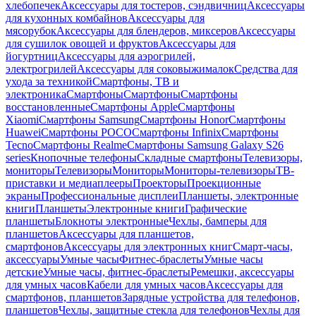
хлебопечек
Аксессуары для тостеров, сэндвичниц
Аксессуары
для кухонных комбайнов
Аксессуары для
мясорубок
Аксессуары для блендеров, миксеров
Аксессуары
для сушилок овощей и фруктов
Аксессуары для
йогуртниц
Аксессуары для аэрогрилей,
электрогрилей
Аксессуары для соковыжималок
Средства для
ухода за техникой
Смартфоны, ТВ и
электроника
Смартфоны
Смартфоны
Смартфоны
восстановленные
Смартфоны Apple
Смартфоны
Xiaomi
Смартфоны Samsung
Смартфоны Honor
Смартфоны
Huawei
Смартфоны POCO
Смартфоны Infinix
Смартфоны
Tecno
Смартфоны Realme
Смартфоны Samsung Galaxy S26
series
Кнопочные телефоны
Складные смартфоны
Телевизоры,
мониторы
Телевизоры
Мониторы
Мониторы-телевизоры
ТВ-
приставки и медиаплееры
Проекторы
Проекционные
экраны
Профессиональные дисплеи
Планшеты, электронные
книги
Планшеты
Электронные книги
Графические
планшеты
Блокноты электронные
Чехлы, бамперы для
планшетов
Аксессуары для планшетов,
смартфонов
Аксессуары для электронных книг
Смарт-часы,
аксессуары
Умные часы
Фитнес-браслеты
Умные часы
детские
Умные часы, фитнес-браслеты
Ремешки, аксессуары
для умных часов
Кабели для умных часов
Аксессуары для
смартфонов, планшетов
Зарядные устройства для телефонов,
планшетов
Чехлы, защитные стекла для телефонов
Чехлы для