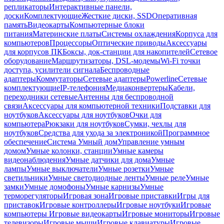
репликаторы
Интерактивные панели,
доски
Комплектующие
Жесткие диски, SSD
Оперативная
память
Видеокарты
Компьютерные блоки
питания
Материнские платы
Системы охлаждения
Корпуса для
компьютеров
Процессоры
Оптические приводы
Аксессуары
для корпусов ПК
Боксы, док-станции для накопителей
Сетевое
оборудование
Маршрутизаторы, DSL-модемы
Wi-Fi точки
доступа, усилители сигнала
Беспроводные
адаптеры
Коммутаторы
Сетевые адаптеры
Powerline
Сетевые
комплектующие
IP-телефония
Медиаконвертеры
Кабели,
переходники сетевые
Антенны для беспроводной
связи
Аксессуары для компьютерной техники
Подставки для
ноутбуков
Аксессуары для ноутбуков
Очки для
компьютера
Рюкзаки для ноутбуков
Сумки, чехлы для
ноутбуков
Средства для ухода за электроникой
Программное
обеспечение
Система Умный дом
Управление умным
домом
Умные колонки, станции
Умные камеры
видеонаблюдения
Умные датчики для дома
Умные
лампы
Умные выключатели
Умные розетки
Умные
светильники
Умные светодиодные ленты
Умные реле
Умные
замки
Умные домофоны
Умные карнизы
Умные
терморегуляторы
Игровая зона
Игровые приставки
Игры для
приставок
Игровые контроллеры
Игровые ноутбуки
Игровые
компьютеры
Игровые видеокарты
Игровые мониторы
Игровые
телевизоры
Игровые мыши
Игровые клавиатуры
Игровые