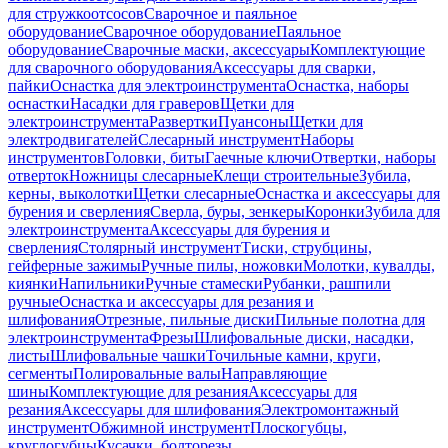
для стружкоотсосов
Сварочное и паяльное
оборудование
Сварочное оборудование
Паяльное
оборудование
Сварочные маски, аксессуары
Комплектующие
для сварочного оборудования
Аксессуары для сварки,
пайки
Оснастка для электроинструмента
Оснастка, наборы
оснастки
Насадки для граверов
Щетки для
электроинструмента
Развертки
Пуансоны
Щетки для
электродвигателей
Слесарный инструмент
Наборы
инструментов
Головки, биты
Гаечные ключи
Отвертки, наборы
отверток
Ножницы слесарные
Клещи строительные
Зубила,
керны, выколотки
Щетки слесарные
Оснастка и аксессуары для
бурения и сверления
Сверла, буры, зенкеры
Коронки
Зубила для
электроинструмента
Аксессуары для бурения и
сверления
Столярный инструмент
Тиски, струбцины,
гейферные зажимы
Ручные пилы, ножовки
Молотки, кувалды,
киянки
Напильники
Ручные стамески
Рубанки, рашпили
ручные
Оснастка и аксессуары для резания и
шлифования
Отрезные, пильные диски
Пильные полотна для
электроинструмента
Фрезы
Шлифовальные диски, насадки,
листы
Шлифовальные чашки
Точильные камни, круги,
сегменты
Полировальные валы
Направляющие
шины
Комплектующие для резания
Аксессуары для
резания
Аксессуары для шлифования
Электромонтажный
инструмент
Обжимной инструмент
Плоскогубцы,
круглогубцы
Кусачки, болторезы,