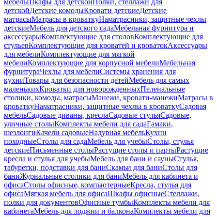
мебель
Шкафы для детской
Полки, стеллажи для
детской
Детские комоды
Кровати детские
Детские
матрасы
Матрасы в кроватку
Наматрасники, защитные чехлы
детские
Мебель для детского сада
Мебельная фурнитура и
аксессуары
Комплектующие для столов
Комплектующие для
стульев
Комплектующие для кроватей и кроваток
Аксессуары
для мебели
Комплектующие для мягкой
мебели
Комплектующие для корпусной мебели
Мебельная
фурнитура
Чехлы для мебели
Системы хранения для
кухни
Товары для безопасности детей
Мебель для самых
маленьких
Кроватки для новорожденных
Пеленальные
столики, комоды, матрасы
Манежи, кровати-манежи
Матрасы в
кроватку
Наматрасники, защитные чехлы в кроватку
Садовая
мебель
Садовые диваны, кресла
Садовые стулья
Садовые,
уличные столы
Комплекты мебели для сада
Гамаки,
шезлонги
Качели садовые
Надувная мебель
Кухни
походные
Столы для сада
Мебель для учебы
Столы, стулья
детские
Письменные столы
Растущие столы и парты
Растущие
кресла и стулья для учебы
Мебель для бани и сауны
Стулья,
табуретки, подставки для бани
Скамьи для бани
Столы для
бани
Журнальные столики для бани
Мебель для кабинета и
офиса
Столы офисные, компьютерные
Кресла, стулья для
офиса
Мягкая мебель для офиса
Шкафы офисные
Стеллажи,
полки для документов
Офисные тумбы
Комплекты мебели для
кабинета
Мебель для лоджии и балкона
Комплекты мебели для