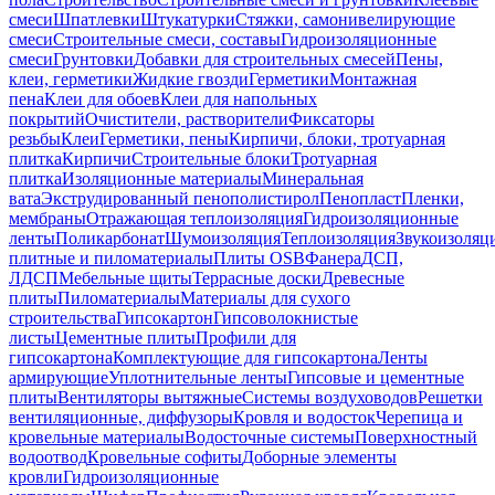
смеси
Шпатлевки
Штукатурки
Стяжки, самонивелирующие
смеси
Строительные смеси, составы
Гидроизоляционные
смеси
Грунтовки
Добавки для строительных смесей
Пены,
клеи, герметики
Жидкие гвозди
Герметики
Монтажная
пена
Клеи для обоев
Клеи для напольных
покрытий
Очистители, растворители
Фиксаторы
резьбы
Клеи
Герметики, пены
Кирпичи, блоки, тротуарная
плитка
Кирпичи
Строительные блоки
Тротуарная
плитка
Изоляционные материалы
Минеральная
вата
Экструдированный пенополистирол
Пенопласт
Пленки,
мембраны
Отражающая теплоизоляция
Гидроизоляционные
ленты
Поликарбонат
Шумоизоляция
Теплоизоляция
Звукоизоляц
плитные и пиломатериалы
Плиты OSB
Фанера
ДСП,
ЛДСП
Мебельные щиты
Террасные доски
Древесные
плиты
Пиломатериалы
Материалы для сухого
строительства
Гипсокартон
Гипсоволокнистые
листы
Цементные плиты
Профили для
гипсокартона
Комплектующие для гипсокартона
Ленты
армирующие
Уплотнительные ленты
Гипсовые и цементные
плиты
Вентиляторы вытяжные
Системы воздуховодов
Решетки
вентиляционные, диффузоры
Кровля и водосток
Черепица и
кровельные материалы
Водосточные системы
Поверхностный
водоотвод
Кровельные софиты
Доборные элементы
кровли
Гидроизоляционные