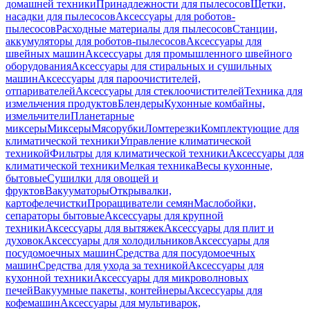
домашней техники
Принадлежности для пылесосов
Щетки,
насадки для пылесосов
Аксессуары для роботов-
пылесосов
Расходные материалы для пылесосов
Станции,
аккумуляторы для роботов-пылесосов
Аксессуары для
швейных машин
Аксессуары для промышленного швейного
оборудования
Аксессуары для стиральных и сушильных
машин
Аксессуары для пароочистителей,
отпаривателей
Аксессуары для стеклоочистителей
Техника для
измельчения продуктов
Блендеры
Кухонные комбайны,
измельчители
Планетарные
миксеры
Миксеры
Мясорубки
Ломтерезки
Комплектующие для
климатической техники
Управление климатической
техникой
Фильтры для климатической техники
Аксессуары для
климатической техники
Мелкая техника
Весы кухонные,
бытовые
Сушилки для овощей и
фруктов
Вакууматоры
Открывалки,
картофелечистки
Проращиватели семян
Маслобойки,
сепараторы бытовые
Аксессуары для крупной
техники
Аксессуары для вытяжек
Аксессуары для плит и
духовок
Аксессуары для холодильников
Аксессуары для
посудомоечных машин
Средства для посудомоечных
машин
Средства для ухода за техникой
Аксессуары для
кухонной техники
Аксессуары для микроволновых
печей
Вакуумные пакеты, контейнеры
Аксессуары для
кофемашин
Аксессуары для мультиварок,