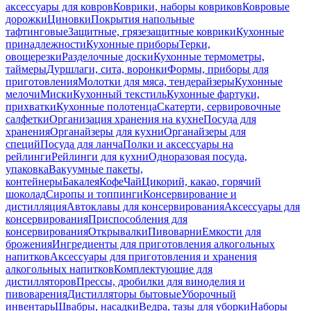
аксессуары для ковров
Коврики, наборы ковриков
Ковровые
дорожки
Циновки
Покрытия напольные
тафтинговые
Защитные, грязезащитные коврики
Кухонные
принадлежности
Кухонные приборы
Терки,
овощерезки
Разделочные доски
Кухонные термометры,
таймеры
Дуршлаги, сита, воронки
Формы, приборы для
приготовления
Молотки для мяса, тендерайзеры
Кухонные
мелочи
Миски
Кухонный текстиль
Кухонные фартуки,
прихватки
Кухонные полотенца
Скатерти, сервировочные
салфетки
Организация хранения на кухне
Посуда для
хранения
Органайзеры для кухни
Органайзеры для
специй
Посуда для ланча
Полки и аксессуары на
рейлинги
Рейлинги для кухни
Одноразовая посуда,
упаковка
Вакуумные пакеты,
контейнеры
Бакалея
Кофе
Чай
Цикорий, какао, горячий
шоколад
Сиропы и топпинги
Консервирование и
дистилляция
Автоклавы для консервирования
Аксессуары для
консервирования
Приспособления для
консервирования
Открывалки
Пивоварни
Емкости для
брожения
Ингредиенты для приготовления алкогольных
напитков
Аксессуары для приготовления и хранения
алкогольных напитков
Комплектующие для
дистилляторов
Прессы, дробилки для виноделия и
пивоварения
Дистилляторы бытовые
Уборочный
инвентарь
Швабры, насадки
Ведра, тазы для уборки
Наборы