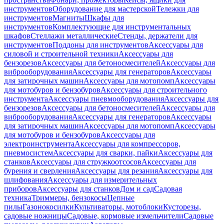
инструментов
Оборудование для мастерской
Тележки для
инструментов
Магниты
Шкафы для
инструментов
Комплектующие для инструментальных
шкафов
Стеллажи металлические
Стенды, держатели для
инструментов
Поддоны для инструментов
Аксессуары для
силовой и строительной техники
Аксессуары для
бензорезов
Аксессуары для бетоносмесителей
Аксессуары для
виброоборудования
Аксессуары для генераторов
Аксессуары
для затирочных машин
Аксессуары для мотопомп
Аксессуары
для мотобуров и бензобуров
Аксессуары для строительного
инструмента
Аксессуары пневмооборудования
Аксессуары для
бензорезов
Аксессуары для бетоносмесителей
Аксессуары для
виброоборудования
Аксессуары для генераторов
Аксессуары
для затирочных машин
Аксессуары для мотопомп
Аксессуары
для мотобуров и бензобуров
Аксессуары для
электроинструмента
Аксессуары для компрессоров,
пневмосистем
Аксессуары для сварки, пайки
Аксессуары для
станков
Аксессуары для стружкоотсосов
Аксессуары для
бурения и сверления
Аксессуары для резания
Аксессуары для
шлифования
Аксессуары для измерительных
приборов
Аксессуары для станков
Дом и сад
Садовая
техника
Триммеры, бензокосы
Цепные
пилы
Газонокосилки
Культиваторы, мотоблоки
Кусторезы,
садовые ножницы
Садовые, кормовые измельчители
Садовые