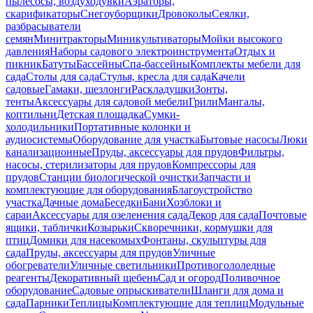
пылесосы, воздуходувки
Аэраторы,
скарификаторы
Снегоуборщики
Дровоколы
Сеялки,
разбрасыватели
семян
Минитракторы
Миникультиваторы
Мойки высокого
давления
Наборы садового электроинструмента
Отдых и
пикник
Батуты
Бассейны
Спа-бассейны
Комплекты мебели для
сада
Столы для сада
Стулья, кресла для сада
Качели
садовые
Гамаки, шезлонги
Раскладушки
Зонты,
тенты
Аксессуары для садовой мебели
Грили
Мангалы,
коптильни
Детская площадка
Сумки-
холодильники
Портативные колонки и
аудиосистемы
Оборудование для участка
Бытовые насосы
Люки
канализационные
Пруды, аксессуары для прудов
Фильтры,
насосы, стерилизаторы для прудов
Компрессоры для
прудов
Станции биологической очистки
Запчасти и
комплектующие для оборудования
Благоустройство
участка
Дачные дома
Беседки
Бани
Хозблоки и
сараи
Аксессуары для озеленения сада
Декор для сада
Почтовые
ящики, таблички
Козырьки
Скворечники, кормушки для
птиц
Домики для насекомых
Фонтаны, скульптуры для
сада
Пруды, аксессуары для прудов
Уличные
обогреватели
Уличные светильники
Противогололедные
реагенты
Декоративный щебень
Сад и огород
Поливочное
оборудование
Садовые опрыскиватели
Шланги для дома и
сада
Парники
Теплицы
Комплектующие для теплиц
Модульные