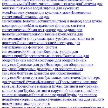
кухонных моек
Измельчители пищевых отходов
Системы для
очистки питьевой воды
Сифоны для кухонных
моек
Комплектующие для кухонных моек
Инженерная
сантехника
Инсталляции для
сантехники
Полотенцесушители
Отвод и подвод воды
Трубы
водопроводные
Магистральные фильтры, системы
сантехнические
Комплектующие для радиаторов,
полотенцесушителей
Монтажные комплекты для
сантехники
Регулирующая арматура
Системы защиты от
протечек
Люки сантехнические
Аксессуары для
магистральных фильтров, систем
сантехнических
Фитинги
Комплектующие для
инсталляций
Опрессовочные насосы
Сантехника для
общественных мест
Аксессуары для общественных
санузлов
Сушилки для рук
Дозаторы для общественных
санузлов
Сенсорные дозаторы для общественных
санузлов
Локтевые дозаторы для общественных
санузлов
Диспенсеры для бумажных полотенец
Диспенсеры
для туалетной бумаги
Канализация
Тросы сантехнические,
вантузы
Прочистные машины
Трубы, фитинги внутренней
канализации
Трубы, фитинги наружной канализации
Люки
канализационные
Теплый пол водяной
Трубы для теплого
пола
Коллекторы и комплектующие
Термостатика для теплого
пола
Автоматика для теплого
пола
Строительство
Строительные смеси и грунтовки
Клеевые