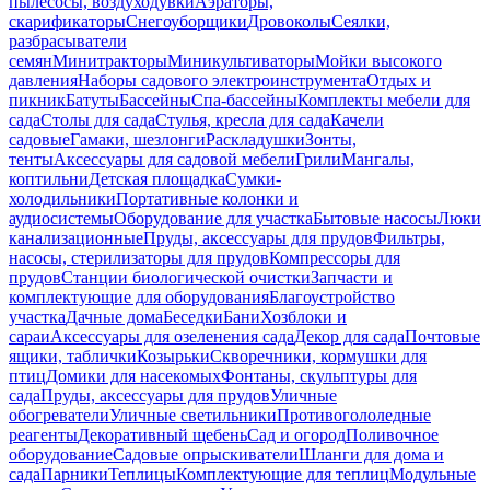
пылесосы, воздуходувки
Аэраторы,
скарификаторы
Снегоуборщики
Дровоколы
Сеялки,
разбрасыватели
семян
Минитракторы
Миникультиваторы
Мойки высокого
давления
Наборы садового электроинструмента
Отдых и
пикник
Батуты
Бассейны
Спа-бассейны
Комплекты мебели для
сада
Столы для сада
Стулья, кресла для сада
Качели
садовые
Гамаки, шезлонги
Раскладушки
Зонты,
тенты
Аксессуары для садовой мебели
Грили
Мангалы,
коптильни
Детская площадка
Сумки-
холодильники
Портативные колонки и
аудиосистемы
Оборудование для участка
Бытовые насосы
Люки
канализационные
Пруды, аксессуары для прудов
Фильтры,
насосы, стерилизаторы для прудов
Компрессоры для
прудов
Станции биологической очистки
Запчасти и
комплектующие для оборудования
Благоустройство
участка
Дачные дома
Беседки
Бани
Хозблоки и
сараи
Аксессуары для озеленения сада
Декор для сада
Почтовые
ящики, таблички
Козырьки
Скворечники, кормушки для
птиц
Домики для насекомых
Фонтаны, скульптуры для
сада
Пруды, аксессуары для прудов
Уличные
обогреватели
Уличные светильники
Противогололедные
реагенты
Декоративный щебень
Сад и огород
Поливочное
оборудование
Садовые опрыскиватели
Шланги для дома и
сада
Парники
Теплицы
Комплектующие для теплиц
Модульные