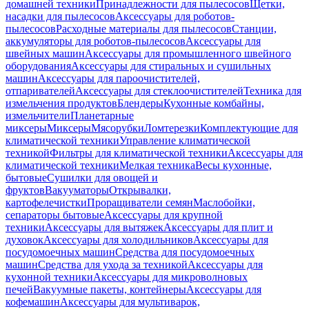
домашней техники
Принадлежности для пылесосов
Щетки,
насадки для пылесосов
Аксессуары для роботов-
пылесосов
Расходные материалы для пылесосов
Станции,
аккумуляторы для роботов-пылесосов
Аксессуары для
швейных машин
Аксессуары для промышленного швейного
оборудования
Аксессуары для стиральных и сушильных
машин
Аксессуары для пароочистителей,
отпаривателей
Аксессуары для стеклоочистителей
Техника для
измельчения продуктов
Блендеры
Кухонные комбайны,
измельчители
Планетарные
миксеры
Миксеры
Мясорубки
Ломтерезки
Комплектующие для
климатической техники
Управление климатической
техникой
Фильтры для климатической техники
Аксессуары для
климатической техники
Мелкая техника
Весы кухонные,
бытовые
Сушилки для овощей и
фруктов
Вакууматоры
Открывалки,
картофелечистки
Проращиватели семян
Маслобойки,
сепараторы бытовые
Аксессуары для крупной
техники
Аксессуары для вытяжек
Аксессуары для плит и
духовок
Аксессуары для холодильников
Аксессуары для
посудомоечных машин
Средства для посудомоечных
машин
Средства для ухода за техникой
Аксессуары для
кухонной техники
Аксессуары для микроволновых
печей
Вакуумные пакеты, контейнеры
Аксессуары для
кофемашин
Аксессуары для мультиварок,