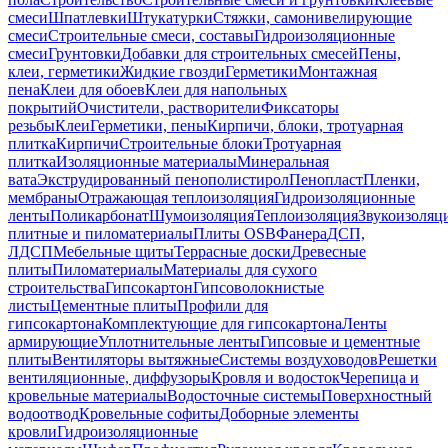
смеси
Шпатлевки
Штукатурки
Стяжки, самонивелирующие
смеси
Строительные смеси, составы
Гидроизоляционные
смеси
Грунтовки
Добавки для строительных смесей
Пены,
клеи, герметики
Жидкие гвозди
Герметики
Монтажная
пена
Клеи для обоев
Клеи для напольных
покрытий
Очистители, растворители
Фиксаторы
резьбы
Клеи
Герметики, пены
Кирпичи, блоки, тротуарная
плитка
Кирпичи
Строительные блоки
Тротуарная
плитка
Изоляционные материалы
Минеральная
вата
Экструдированный пенополистирол
Пенопласт
Пленки,
мембраны
Отражающая теплоизоляция
Гидроизоляционные
ленты
Поликарбонат
Шумоизоляция
Теплоизоляция
Звукоизоляц
плитные и пиломатериалы
Плиты OSB
Фанера
ДСП,
ЛДСП
Мебельные щиты
Террасные доски
Древесные
плиты
Пиломатериалы
Материалы для сухого
строительства
Гипсокартон
Гипсоволокнистые
листы
Цементные плиты
Профили для
гипсокартона
Комплектующие для гипсокартона
Ленты
армирующие
Уплотнительные ленты
Гипсовые и цементные
плиты
Вентиляторы вытяжные
Системы воздуховодов
Решетки
вентиляционные, диффузоры
Кровля и водосток
Черепица и
кровельные материалы
Водосточные системы
Поверхностный
водоотвод
Кровельные софиты
Доборные элементы
кровли
Гидроизоляционные