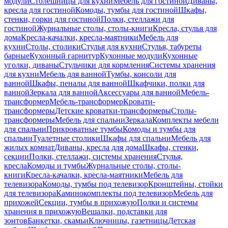
модули
Столешницы для кухни
Мебель для гостиной
Диваны,
кресла для гостиной
Комоды, тумбы для гостиной
Шкафы,
стенки, горки для гостиной
Полки, стеллажи для
гостиной
Журнальные столы, столы-книги
Кресла, стулья для
дома
Кресла-качалки, кресла-маятники
Мебель для
кухни
Столы, столики
Стулья для кухни
Стулья, табуреты
барные
Кухонный гарнитур
Кухонные модули
Кухонные
уголки, диваны
Стульчики для кормления
Системы хранения
для кухни
Мебель для ванной
Тумбы, консоли для
ванной
Шкафы, пеналы для ванной
Шкафчики, полки для
ванной
Зеркала для ванной
Аксессуары для ванной
Мебель-
трансформер
Мебель-трансформер
Кровати-
трансформеры
Детские кроватки-трансформеры
Столы-
трансформеры
Мебель для спальни
Зеркала
Комплекты мебели
для спальни
Прикроватные тумбы
Комоды и тумбы для
спальни
Туалетные столики
Шкафы для спальни
Мебель для
жилых комнат
Диваны, кресла для дома
Шкафы, стенки,
секции
Полки, стеллажи, системы хранения
Стулья,
кресла
Комоды и тумбы
Журнальные столы, столы-
книги
Кресла-качалки, кресла-маятники
Мебель для
телевизора
Комоды, тумбы под телевизор
Кронштейны, стойки
для телевизора
Каминокомплекты под телевизор
Мебель для
прихожей
Секции, тумбы в прихожую
Полки и системы
хранения в прихожую
Вешалки, подставки для
зонтов
Банкетки, скамьи
Ключницы, газетницы
Детская