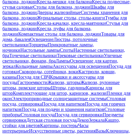
балкона, лоджии
Кресла-мешки для балкона
Кресла подвесные,
стулья садовые
Столы для балкона, лоджии
Шкафы для
балкона, лоджии
Дверцы жалюзийные
Системы хранения для
балкона, лоджии
Журнальные столы, столы-книги
Тумбы для
балкона, лоджии
Кресла-качалки, кресла-маятники
Стулья для
балкона, лоджии
Кресла, пуфы для балкона,
лоджии
Компактные столы для балкона, лоджии
Товары для
дома, бакалея
Освещение
Люстры, потолочные
светильники
Торшеры
Прикроватные лампы,
ночники
Настольные лампы
Споты
Настенные светильники,
бра
Точечные светильники
Трековые светильники
Уличные
светильники, фонари, бра
Лампы
Освещение для картин,
зеркал
Кольцевые лампы
Аксессуары для освещения
Посуда для
готовки
Сковороды, сотейники, воки
Кастрюли, ковши,
казаны
Посуда для СВЧ
Крышки и аксессуары для
посуды
Гастроемкости
Жалюзи, шторы
Жалюзи, рулонные
шторы, римские шторы
Шторы, гардины
Карнизы для
штор
Комплектующие для штор, карнизов, жалюзи
Пленки для
окон
Электроприводные солнцезащитные системы
Столовая
посуда, сервировка
Посуда для напитков
Посуда для горячих
напитков
Посуда для подачи и хранения напитков
Столовые
приборы
Столовая посуда
Посуда для сервировки
Предметы
сервировки
Детская столовая посуда
Декор
Зеркала
Кашпо,
стойки для цветов
Картины, постеры
Часы
интерьерные
Искусственные цветы, растения
Вазы
Ключницы,