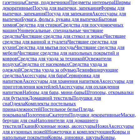
газетницы
Свечи, подсвечники
Предметы интерьера
Ширмы
декоративные
Посуда для выпечки, запекания
Формы для
выпечки, запекания
Посуда для запекания
Аксессуары для
выпечки
Бумага, фольга, рукава для выпечки
Бытовая
химия
Средства для стирки
Средства для посудомоечных
машин
Универсальные, специальные чистящие
средства
Чистящие средства для стекол и зеркал
Чистящие
средства для ванной и туалета
Чистящие средства для
кухни
Средства для мытья посуды
Чистящие средства для
мебели
Чистящие средства для напольных покрытий и
ковров
Средства для ухода за техникой
Освежители
воздуха
Средства от насекомых
Средства ухода за
одеждой
Средства ухода за обувью
Дезинфицирующие
средства
Аксессуары для бара
Сервировка для
напитков
Аксессуары для хранения напитков
Аксессуары для
приготовления коктейлей
Аксессуары для охлаждения
напитков
Наборы для бара, мини-бары
Штопоры, открывалки
для бутылок
Домашний текстиль
Подушки для
сна
Одеяла
Комплекты постельных
принадлежностей
Постельное белье
Пледы,
покрывала
Полотенца
Скатерти
Подушки декоративные
Маски,
беруши для сна
Наполнители для домашнего
текстиля
Ткани
Кухонные ножи, аксессуары
Ножи
Аксессуары
для кухонных ножей
Ножеточки и комплектующие
Ковры и
напольные покрытия
Ковры, циновки, шкуры
Ковры,