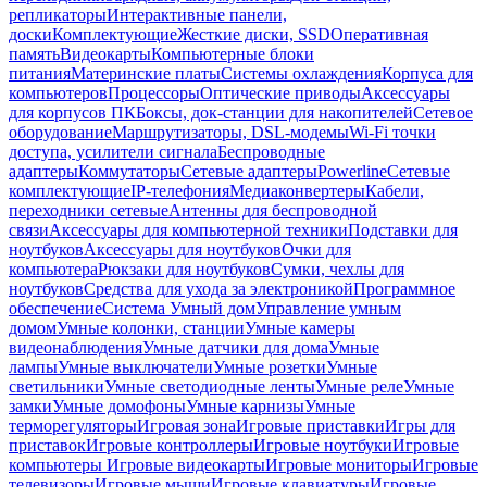
репликаторы
Интерактивные панели,
доски
Комплектующие
Жесткие диски, SSD
Оперативная
память
Видеокарты
Компьютерные блоки
питания
Материнские платы
Системы охлаждения
Корпуса для
компьютеров
Процессоры
Оптические приводы
Аксессуары
для корпусов ПК
Боксы, док-станции для накопителей
Сетевое
оборудование
Маршрутизаторы, DSL-модемы
Wi-Fi точки
доступа, усилители сигнала
Беспроводные
адаптеры
Коммутаторы
Сетевые адаптеры
Powerline
Сетевые
комплектующие
IP-телефония
Медиаконвертеры
Кабели,
переходники сетевые
Антенны для беспроводной
связи
Аксессуары для компьютерной техники
Подставки для
ноутбуков
Аксессуары для ноутбуков
Очки для
компьютера
Рюкзаки для ноутбуков
Сумки, чехлы для
ноутбуков
Средства для ухода за электроникой
Программное
обеспечение
Система Умный дом
Управление умным
домом
Умные колонки, станции
Умные камеры
видеонаблюдения
Умные датчики для дома
Умные
лампы
Умные выключатели
Умные розетки
Умные
светильники
Умные светодиодные ленты
Умные реле
Умные
замки
Умные домофоны
Умные карнизы
Умные
терморегуляторы
Игровая зона
Игровые приставки
Игры для
приставок
Игровые контроллеры
Игровые ноутбуки
Игровые
компьютеры
Игровые видеокарты
Игровые мониторы
Игровые
телевизоры
Игровые мыши
Игровые клавиатуры
Игровые