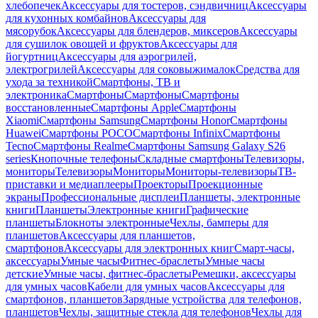
хлебопечек
Аксессуары для тостеров, сэндвичниц
Аксессуары
для кухонных комбайнов
Аксессуары для
мясорубок
Аксессуары для блендеров, миксеров
Аксессуары
для сушилок овощей и фруктов
Аксессуары для
йогуртниц
Аксессуары для аэрогрилей,
электрогрилей
Аксессуары для соковыжималок
Средства для
ухода за техникой
Смартфоны, ТВ и
электроника
Смартфоны
Смартфоны
Смартфоны
восстановленные
Смартфоны Apple
Смартфоны
Xiaomi
Смартфоны Samsung
Смартфоны Honor
Смартфоны
Huawei
Смартфоны POCO
Смартфоны Infinix
Смартфоны
Tecno
Смартфоны Realme
Смартфоны Samsung Galaxy S26
series
Кнопочные телефоны
Складные смартфоны
Телевизоры,
мониторы
Телевизоры
Мониторы
Мониторы-телевизоры
ТВ-
приставки и медиаплееры
Проекторы
Проекционные
экраны
Профессиональные дисплеи
Планшеты, электронные
книги
Планшеты
Электронные книги
Графические
планшеты
Блокноты электронные
Чехлы, бамперы для
планшетов
Аксессуары для планшетов,
смартфонов
Аксессуары для электронных книг
Смарт-часы,
аксессуары
Умные часы
Фитнес-браслеты
Умные часы
детские
Умные часы, фитнес-браслеты
Ремешки, аксессуары
для умных часов
Кабели для умных часов
Аксессуары для
смартфонов, планшетов
Зарядные устройства для телефонов,
планшетов
Чехлы, защитные стекла для телефонов
Чехлы для