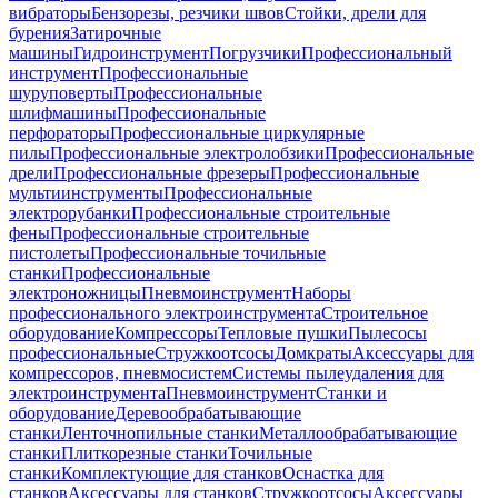
вибраторы
Бензорезы, резчики швов
Стойки, дрели для
бурения
Затирочные
машины
Гидроинструмент
Погрузчики
Профессиональный
инструмент
Профессиональные
шуруповерты
Профессиональные
шлифмашины
Профессиональные
перфораторы
Профессиональные циркулярные
пилы
Профессиональные электролобзики
Профессиональные
дрели
Профессиональные фрезеры
Профессиональные
мультиинструменты
Профессиональные
электрорубанки
Профессиональные строительные
фены
Профессиональные строительные
пистолеты
Профессиональные точильные
станки
Профессиональные
электроножницы
Пневмоинструмент
Наборы
профессионального электроинструмента
Строительное
оборудование
Компрессоры
Тепловые пушки
Пылесосы
профессиональные
Стружкоотсосы
Домкраты
Аксессуары для
компрессоров, пневмосистем
Системы пылеудаления для
электроинструмента
Пневмоинструмент
Станки и
оборудование
Деревообрабатывающие
станки
Ленточнопильные станки
Металлообрабатывающие
станки
Плиткорезные станки
Точильные
станки
Комплектующие для станков
Оснастка для
станков
Аксессуары для станков
Стружкоотсосы
Аксессуары