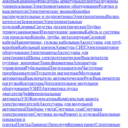
анкеры
Карабины
Фиксаторы арматуры
Шплинты
Пружины
универсальные
Электромонтажное оборудование
Розетки и
выключатели
Электрические звонки
Коробки
распределительные и подрозетники
Электропатроны
Вилки,
штепсели
Заземление
Электромонтажные
изделия
Клеммы
Средства диэлектрические
Трубки
термоусаживаемые
Изолирующие зажимы
Кабель и системы
для прокладки
Короба, трубы, металлорукав
Силовой
кабель
Наконечники, гильзы кабельные
Аксессуары для труб,
коробов
Кабельный крепеж
Арматура СИП
Электрощитовое
оборудование
Электрощиты
Аксессуары для
электрощита
Шины электротехнические
Выключатели
путевые, концевые
Трансформаторы
Аппаратура
управления
Рубильники
Предохранители
Частотные
преобразователи
Пускатели магнитные
Модульная
автоматика
Выключатели автоматические
Реле
Выключатели
нагрузки
Контакторы
Дополнительное модульное
оборудование
УЗИП
Автоматика пуска
двигателя
Дифференциальные
автоматы
УЗО
Конденсаторы
Комплексная защита
электродвигателей
Аксессуары для модульной
автоматики
Приборы учета
Счетчики газа
Счетчики
электроэнергии
Счетчики воды
Ремонт и отделка
Напольные
покрытия и
плитка
Плитка
Ламинат
Линолеум
Керамогранит
Спортивные