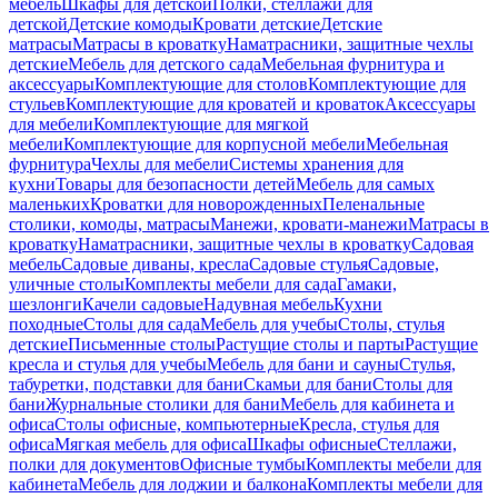
мебель
Шкафы для детской
Полки, стеллажи для
детской
Детские комоды
Кровати детские
Детские
матрасы
Матрасы в кроватку
Наматрасники, защитные чехлы
детские
Мебель для детского сада
Мебельная фурнитура и
аксессуары
Комплектующие для столов
Комплектующие для
стульев
Комплектующие для кроватей и кроваток
Аксессуары
для мебели
Комплектующие для мягкой
мебели
Комплектующие для корпусной мебели
Мебельная
фурнитура
Чехлы для мебели
Системы хранения для
кухни
Товары для безопасности детей
Мебель для самых
маленьких
Кроватки для новорожденных
Пеленальные
столики, комоды, матрасы
Манежи, кровати-манежи
Матрасы в
кроватку
Наматрасники, защитные чехлы в кроватку
Садовая
мебель
Садовые диваны, кресла
Садовые стулья
Садовые,
уличные столы
Комплекты мебели для сада
Гамаки,
шезлонги
Качели садовые
Надувная мебель
Кухни
походные
Столы для сада
Мебель для учебы
Столы, стулья
детские
Письменные столы
Растущие столы и парты
Растущие
кресла и стулья для учебы
Мебель для бани и сауны
Стулья,
табуретки, подставки для бани
Скамьи для бани
Столы для
бани
Журнальные столики для бани
Мебель для кабинета и
офиса
Столы офисные, компьютерные
Кресла, стулья для
офиса
Мягкая мебель для офиса
Шкафы офисные
Стеллажи,
полки для документов
Офисные тумбы
Комплекты мебели для
кабинета
Мебель для лоджии и балкона
Комплекты мебели для