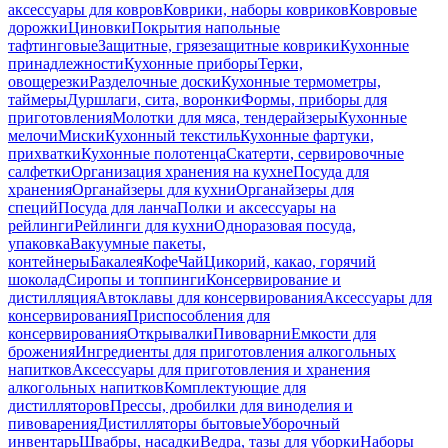
аксессуары для ковров
Коврики, наборы ковриков
Ковровые
дорожки
Циновки
Покрытия напольные
тафтинговые
Защитные, грязезащитные коврики
Кухонные
принадлежности
Кухонные приборы
Терки,
овощерезки
Разделочные доски
Кухонные термометры,
таймеры
Дуршлаги, сита, воронки
Формы, приборы для
приготовления
Молотки для мяса, тендерайзеры
Кухонные
мелочи
Миски
Кухонный текстиль
Кухонные фартуки,
прихватки
Кухонные полотенца
Скатерти, сервировочные
салфетки
Организация хранения на кухне
Посуда для
хранения
Органайзеры для кухни
Органайзеры для
специй
Посуда для ланча
Полки и аксессуары на
рейлинги
Рейлинги для кухни
Одноразовая посуда,
упаковка
Вакуумные пакеты,
контейнеры
Бакалея
Кофе
Чай
Цикорий, какао, горячий
шоколад
Сиропы и топпинги
Консервирование и
дистилляция
Автоклавы для консервирования
Аксессуары для
консервирования
Приспособления для
консервирования
Открывалки
Пивоварни
Емкости для
брожения
Ингредиенты для приготовления алкогольных
напитков
Аксессуары для приготовления и хранения
алкогольных напитков
Комплектующие для
дистилляторов
Прессы, дробилки для виноделия и
пивоварения
Дистилляторы бытовые
Уборочный
инвентарь
Швабры, насадки
Ведра, тазы для уборки
Наборы