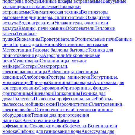
подогрева посуды
Винные шкафы встраиваемые
Вакуумные
упаковщики встраиваемые
Пароварки
встраиваемые
Климатическая техника
Вентиляторы
бытовые
Кондиционеры, сплит-системы
Охладители
воздуха
Водонагреватели
Увлажнители, очистители
воздуха
Камины, печи-камины
Обогреватели
Тепловые
завесы
Тепловые
пушки
Биокамины
Проветриватели
Отопительные печи
Банные
печи
Порталы для каминов
Вентиляторы вытяжные
Метеостанции
Газовые баллоны бытовые
Техника для
приготовления еды
Аэрогрили
Микроволновые
печи
Мультиварки
Сэндвичницы, хот-дог
мейкеры
Тостеры
Электрогрили,
электрошашлычницы
Вафельницы, орешницы,
кексницы
Хлебопечки
Ростеры, мини-печи
Йогуртницы,
мороженицы
Фризеры
Блинницы
Пароварки
Автоклавы для
консервирования
Сыроварни
Фритюрницы, фондю-
фритюрницы
Яйцеварки
Попкорницы
Техника для
дома
Пылесосы
Пылесосы профессиональные
Роботы-
пылесосы, мойщики окон
Пароочистители
Электровеники,
электрошвабры
Стеклоочистители
Стерилизационное
оборудование
Техника для приготовления
напитков
Электрочайники
Кофеварки,
кофемашины
Соковыжималки
Кофемолки
Вспениватели
молока
Сифоны для газирования воды
Аксессуары для