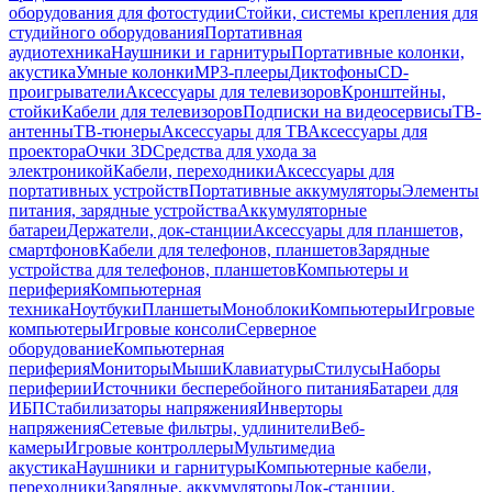
оборудования для фотостудии
Стойки, системы крепления для
студийного оборудования
Портативная
аудиотехника
Наушники и гарнитуры
Портативные колонки,
акустика
Умные колонки
MP3-плееры
Диктофоны
CD-
проигрыватели
Аксессуары для телевизоров
Кронштейны,
стойки
Кабели для телевизоров
Подписки на видеосервисы
ТВ-
антенны
ТВ-тюнеры
Аксессуары для ТВ
Аксессуары для
проектора
Очки 3D
Средства для ухода за
электроникой
Кабели, переходники
Аксессуары для
портативных устройств
Портативные аккумуляторы
Элементы
питания, зарядные устройства
Аккумуляторные
батареи
Держатели, док-станции
Аксессуары для планшетов,
смартфонов
Кабели для телефонов, планшетов
Зарядные
устройства для телефонов, планшетов
Компьютеры и
периферия
Компьютерная
техника
Ноутбуки
Планшеты
Моноблоки
Компьютеры
Игровые
компьютеры
Игровые консоли
Серверное
оборудование
Компьютерная
периферия
Мониторы
Мыши
Клавиатуры
Стилусы
Наборы
периферии
Источники бесперебойного питания
Батареи для
ИБП
Стабилизаторы напряжения
Инверторы
напряжения
Сетевые фильтры, удлинители
Веб-
камеры
Игровые контроллеры
Мультимедиа
акустика
Наушники и гарнитуры
Компьютерные кабели,
переходники
Зарядные, аккумуляторы
Док-станции,