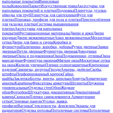
напольные покрытия
Виниловые
полы
Ковролин
Паркет
Искусственная трава
Аксессуары для
напольных покрытий и плитки
Подложка
Плинтусы, уголки,
обводы для труб
Плинтусы для сантехники
Фуги для
плитки
Порожки, профили для пола и плитки
Приспособления
для укладки плитки
Системы выравнивания
плитки
Аксессуары для напольных
покрытий
Реставрационные материалы
Двери и арки
Двери
входные
Двери межкомнатные
Арки межкомнатные
Москитные
сетки
Двери для бани и сауны
Коробки и
фурнитура
Наличники, коробки, доборы
Ручки дверные
Замки
дверные
Петли дверные
Фурнитура дверная
Доводчики
дверные
Окна и подоконники
Окна
Подоконники, отливы
Окна
мансардные
Фурнитура оконная
Мягкие окна
Москитные сетки
на окна
Жалюзи уличные
Пленки солнцезащитные
Крепежные
изделия
Саморезы, шурупы
Гвозди
Анкеры, дюбели
Скобы,
штифты
Перфорированный крепеж
Гайки,
шайбы
Заклепки
Болты, винты, шпильки
Хомуты
Химические
анкеры
Карабины
Фиксаторы арматуры
Шплинты
Пружины
универсальные
Отделка стен
Обои
Жидкие
обои
Фотообои
Штукатурки декоративные
Декоративный
камень
Скинали
Пленки самоклеящиеся
Армирующие
сетки
Стеновые панели
Уголки, маяки,
профили
Вагонка
Стеклохолсты, флизелин
Экраны для
радиаторов
Отделка потолка
Потолочные системы
Потолочные