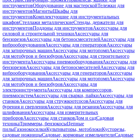
инструментов
Оборудование для мастерской
Тележки для
инструментов
Магниты
Шкафы для
инструментов
Комплектующие для инструментальных
шкафов
Стеллажи металлические
Стенды, держатели для
инструментов
Поддоны для инструментов
Аксессуары для
силовой и строительной техники
Аксессуары для
бензорезов
Аксессуары для бетоносмесителей
Аксессуары для
виброоборудования
Аксессуары для генераторов
Аксессуары
для затирочных машин
Аксессуары для мотопомп
Аксессуары
для мотобуров и бензобуров
Аксессуары для строительного
инструмента
Аксессуары пневмооборудования
Аксессуары для
бензорезов
Аксессуары для бетоносмесителей
Аксессуары для
виброоборудования
Аксессуары для генераторов
Аксессуары
для затирочных машин
Аксессуары для мотопомп
Аксессуары
для мотобуров и бензобуров
Аксессуары для
электроинструмента
Аксессуары для компрессоров,
пневмосистем
Аксессуары для сварки, пайки
Аксессуары для
станков
Аксессуары для стружкоотсосов
Аксессуары для
бурения и сверления
Аксессуары для резания
Аксессуары для
шлифования
Аксессуары для измерительных
приборов
Аксессуары для станков
Дом и сад
Садовая
техника
Триммеры, бензокосы
Цепные
пилы
Газонокосилки
Культиваторы, мотоблоки
Кусторезы,
садовые ножницы
Садовые, кормовые измельчители
Садовые