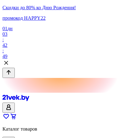
Скидки до 80% ко Дню Рождения!
промокод HAPPY22
01
дн
03
:
42
:
49
Каталог товаров