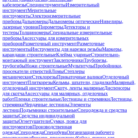
кабелерезы
Специнструменты
Измерительный
инструмент
Мерительные
инструменты
Электроизмерительные
приборы
Дальномеры
Дальномеры оптические
Нивелиры,
лазерные уровни
Пирометры
Детекторы и
тестеры
Толщиномеры
Специальные измерительные
приборы
Аксессуары для измерительных
приборов
Разметочный инструмент
Разметочные
инструменты
Инструменты для нарезки резьбы
Маркеры,
карандаши строительные
Клейма ударные
Строительно-
монтажный инструмент
Заклепочники
Труборезы,
трубогибы
Ножи строительные
Мультитулы
Пробойники,
просекатели отверстий
Ломы
Степлеры
механические
Стеклорезы
Прикаточные валики
Отделочный
инструмент
Плиткорезы
Кельмы, шпатели, гладилки
Малярный,
отделочный инструмент
Скотч, ленты малярные
Диспенсеры
для скотча
Аксессуары для малярных, отделочных
работ
Пленки строительные
Лестницы и стремянки
Лестницы,
стремянки
Чердачные лестницы
Элементы
лестниц
Подъемники строительные
Спецодежда и средства
защиты
Средства индивидуальной
защиты
Огнетушители
Сумки, пояса для
инструментов
Производственная
одежда
Спецодежда
Спецобувь
Организация рабочего
пространства
Фонари, прожекторы
Кейсы, ящики для