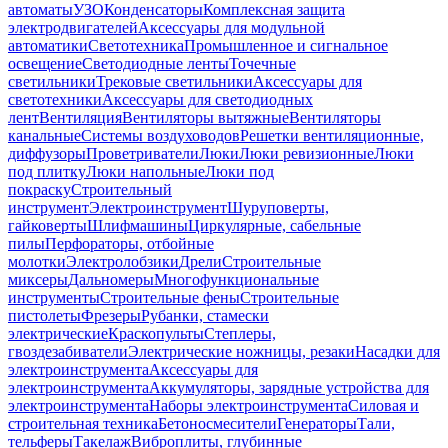
автоматы
УЗО
Конденсаторы
Комплексная защита
электродвигателей
Аксессуары для модульной
автоматики
Светотехника
Промышленное и сигнальное
освещение
Светодиодные ленты
Точечные
светильники
Трековые светильники
Аксессуары для
светотехники
Аксессуары для светодиодных
лент
Вентиляция
Вентиляторы вытяжные
Вентиляторы
канальные
Системы воздуховодов
Решетки вентиляционные,
диффузоры
Проветриватели
Люки
Люки ревизионные
Люки
под плитку
Люки напольные
Люки под
покраску
Строительный
инструмент
Электроинструмент
Шуруповерты,
гайковерты
Шлифмашины
Циркулярные, сабельные
пилы
Перфораторы, отбойные
молотки
Электролобзики
Дрели
Строительные
миксеры
Дальномеры
Многофункциональные
инструменты
Строительные фены
Строительные
пистолеты
Фрезеры
Рубанки, стамески
электрические
Краскопульты
Степлеры,
гвоздезабиватели
Электрические ножницы, резаки
Насадки для
электроинструмента
Аксессуары для
электроинструмента
Аккумуляторы, зарядные устройства для
электроинструмента
Наборы электроинструмента
Силовая и
строительная техника
Бетоносмесители
Генераторы
Тали,
тельферы
Такелаж
Виброплиты, глубинные