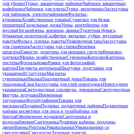
для уборки
Турки, заварочные чайники
Чайники заварочные,
кофейники
Чайники для плиты
Турки, молочники
Аксессуары
для чайников, электрочайников
Фильтры-
кувшины
Хозяйственные товары
Сушилки для белья,
прищепки
Гладильные доски
Урны, контейнеры для
мусора
Органайзеры, корзины, ящики
Туалетная бумага,
бумажные полотенца
Салфетки, мочалки, губки, мусорные
пакеты
Фольга, пленка, пакеты
Упаковочная тара
Аксессуары
для глажения
Аксессуары для стирки
Веревки,
шпагаты
Емкости, дозаторы для моющих средств
Вешалки-
плечики
Мешки хозяйственные
Сувениры
Копилки
Картины,
постеры
Фотоальбомы
Рамки для фотографий,
картин
Предметы интерьера
Шкатулки, подставки для
украшений
Статуэтки
Магниты
сувенирные
Иконы
Праздничный декор
Товары для
праздника
Елки
Аксессуары для елей новогодних
Новогодние
украшения
Светодиодные гирлянды, декорации
Светодиодные
фигуры, игрушки
Временные
татуировки
Фотобутафория
Товары для
маскарада
Подарки
Подарки, подарочные наборы
Подарочные
наборы косметики для лица и тела
Наборы для
бритья
Оформление подарков
Сантехника и
водоснабжение
Сантехника
Душевые кабины, поддоны,
двери
Ванны
Унитазы
Умывальники
Умывальники со
смесителями
Смесители
Душевые панели,