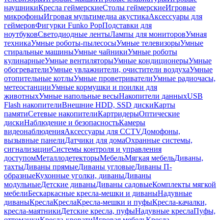
наушники
Кресла геймерские
Столы геймерские
Игровые
микрофоны
Игровая мультимедиа акустика
Аксессуары для
геймеров
Фигурки Funko Pop
Подставки для
ноутбуков
Светодиодные ленты
Лампы для мониторов
Умная
техника
Умные роботы-пылесосы
Умные телевизоры
Умные
стиральные машины
Умные чайники
Умные роботы
кулинарные
Умные вентиляторы
Умные кондиционеры
Умные
обогреватели
Умные увлажнители, очистители воздуха
Умные
отопительные котлы
Умные проветриватели
Умные радиочасы,
метеостанции
Умные кормушки и поилки для
животных
Умные напольные весы
Накопители данных
USB
Flash накопители
Внешние HDD, SSD диски
Карты
памяти
Сетевые накопители
Картридеры
Оптические
диски
Наблюдение и безопасность
Камеры
видеонаблюдения
Аксессуары для CCTV
Домофоны,
вызывные панели
Датчики для дома
Охранные системы,
сигнализации
Системы контроля и управления
доступом
Металлодетекторы
Мебель
Мягкая мебель
Диваны,
тахты
Диваны прямые
Диваны угловые
Диваны П-
образные
Кухонные уголки, диваны
Диваны
модульные
Детские диваны
Диваны садовые
Комплекты мягкой
мебели
Бескаркасные кресла-мешки и диваны
Надувные
диваны
Кресла
Кресла
Кресла-мешки и пуфы
Кресла-качалки,
кресла-маятники
Детские кресла, пуфы
Надувные кресла
Пуфы,
оттоманки
Кресла-кровати
Игровая мебель
Кресла