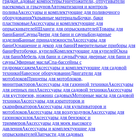
грядки
Садовые компостеры
Уничтожители, отпугиватели
насекомых и грызунов
Автоматизация и контроль
полива
Аксессуары и комплектующие для поливочного
оборудования
Укрывные материалы
Бочки, баки
пластиковые
Аксессуары и комплектующие для
опрыскивателей
Шланги для опрыскивателей
Товары для
бани
Бани
Сауны
Двери для бани и сауны
Бондарные
изделия
Банные принадлежности
Аксессуары для
бани
Оснащение и декор для бани
Измерительные приборы для
бани
Фитобочки, купели
Комплектующие для купелей
Окна
для бани
Мебель для бани и сауны
Ручки дверные для бани и
сауны
Эфирные масла
Спа-бассейны с
гидромассажем
Аксессуары и комплектующие для садовой
техники
Навесное оборудование
Двигатели для
мотоблоков
Прицепы для мотоблоков,
минитракторов
Аксессуары для газонной техники
Аксессуары
для цепных пил
Аксессуары для садовой техники
Аксессуары
для кусторезов, ножниц садовых
Моторные масла для садовой
техники
Аксессуары для аэратоторов и
скарификаторов
Аксессуары для культиваторов и
мотоблоков
Аксессуары для воздуходувок
Аксессуары для
газонокосилок
Аксессуары для бензокос и
триммеров
Аксессуары для моек высокого
давления
Аксессуары и комплектующие для
опрыскивателей
Запчасти для садовых