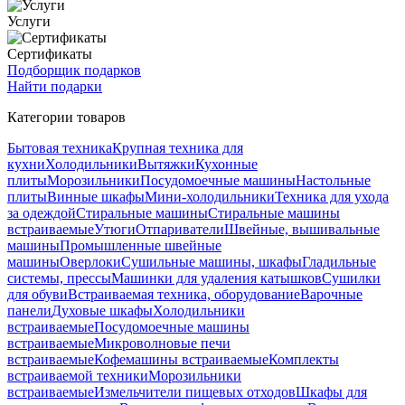
Услуги
Сертификаты
Подборщик подарков
Найти подарки
Категории товаров
Бытовая техника
Крупная техника для
кухни
Холодильники
Вытяжки
Кухонные
плиты
Морозильники
Посудомоечные машины
Настольные
плиты
Винные шкафы
Мини-холодильники
Техника для ухода
за одеждой
Стиральные машины
Стиральные машины
встраиваемые
Утюги
Отпариватели
Швейные, вышивальные
машины
Промышленные швейные
машины
Оверлоки
Сушильные машины, шкафы
Гладильные
системы, прессы
Машинки для удаления катышков
Сушилки
для обуви
Встраиваемая техника, оборудование
Варочные
панели
Духовые шкафы
Холодильники
встраиваемые
Посудомоечные машины
встраиваемые
Микроволновые печи
встраиваемые
Кофемашины встраиваемые
Комплекты
встраиваемой техники
Морозильники
встраиваемые
Измельчители пищевых отходов
Шкафы для