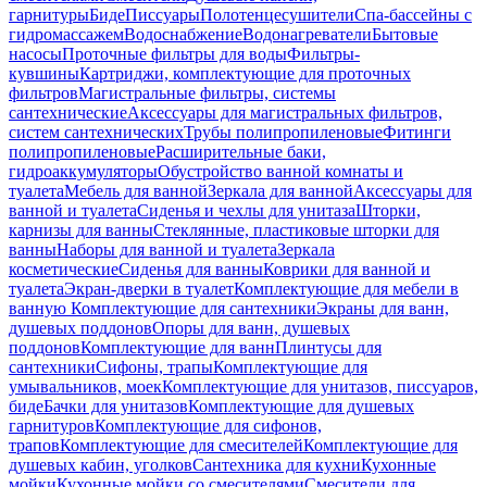
гарнитуры
Биде
Писсуары
Полотенцесушители
Спа-бассейны с
гидромассажем
Водоснабжение
Водонагреватели
Бытовые
насосы
Проточные фильтры для воды
Фильтры-
кувшины
Картриджи, комплектующие для проточных
фильтров
Магистральные фильтры, системы
сантехнические
Аксессуары для магистральных фильтров,
систем сантехнических
Трубы полипропиленовые
Фитинги
полипропиленовые
Расширительные баки,
гидроаккумуляторы
Обустройство ванной комнаты и
туалета
Мебель для ванной
Зеркала для ванной
Аксессуары для
ванной и туалета
Сиденья и чехлы для унитаза
Шторки,
карнизы для ванны
Стеклянные, пластиковые шторки для
ванны
Наборы для ванной и туалета
Зеркала
косметические
Сиденья для ванны
Коврики для ванной и
туалета
Экран-дверки в туалет
Комплектующие для мебели в
ванную
Комплектующие для сантехники
Экраны для ванн,
душевых поддонов
Опоры для ванн, душевых
поддонов
Комплектующие для ванн
Плинтусы для
сантехники
Сифоны, трапы
Комплектующие для
умывальников, моек
Комплектующие для унитазов, писсуаров,
биде
Бачки для унитазов
Комплектующие для душевых
гарнитуров
Комплектующие для сифонов,
трапов
Комплектующие для смесителей
Комплектующие для
душевых кабин, уголков
Сантехника для кухни
Кухонные
мойки
Кухонные мойки со смесителями
Смесители для