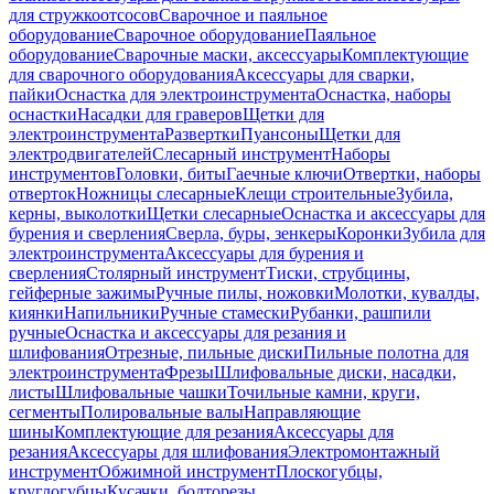
для стружкоотсосов
Сварочное и паяльное
оборудование
Сварочное оборудование
Паяльное
оборудование
Сварочные маски, аксессуары
Комплектующие
для сварочного оборудования
Аксессуары для сварки,
пайки
Оснастка для электроинструмента
Оснастка, наборы
оснастки
Насадки для граверов
Щетки для
электроинструмента
Развертки
Пуансоны
Щетки для
электродвигателей
Слесарный инструмент
Наборы
инструментов
Головки, биты
Гаечные ключи
Отвертки, наборы
отверток
Ножницы слесарные
Клещи строительные
Зубила,
керны, выколотки
Щетки слесарные
Оснастка и аксессуары для
бурения и сверления
Сверла, буры, зенкеры
Коронки
Зубила для
электроинструмента
Аксессуары для бурения и
сверления
Столярный инструмент
Тиски, струбцины,
гейферные зажимы
Ручные пилы, ножовки
Молотки, кувалды,
киянки
Напильники
Ручные стамески
Рубанки, рашпили
ручные
Оснастка и аксессуары для резания и
шлифования
Отрезные, пильные диски
Пильные полотна для
электроинструмента
Фрезы
Шлифовальные диски, насадки,
листы
Шлифовальные чашки
Точильные камни, круги,
сегменты
Полировальные валы
Направляющие
шины
Комплектующие для резания
Аксессуары для
резания
Аксессуары для шлифования
Электромонтажный
инструмент
Обжимной инструмент
Плоскогубцы,
круглогубцы
Кусачки, болторезы,