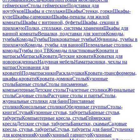
геймерские
Столы геймерские
Подставки для
ноутбуков
Шкафы и стеллажи
Шкафы
Стенки, горки
Шкафы-
купе
Шкафы-гармошки
Шкафы-пеналы для жилой
комнаты
Шкафы с витриной, буфеты
Шкафы, секции в
прихожую
Полки, стеллажи, системы хранения
Шкафы для
ванной комнаты
Вешалки, подставки для зонтов
Комоды,
тумбы
Комоды
Тумбы
Прикроватные тумбы
Обувницы, тумбы в
прихожую
Комоды, тумбы для ванной
Пеленальные столики,
комоды
Тумбы под ТВ
Комоды пластиковые
Кровати и
матрасы
Матрасы
Кровати
Детские кровати
Кроватки для
новорожденных
Надувная мебель
Наматрасники, чехлы на
матрас
Основания для
кроватей
Подматрасники
Раскладушки
Кровати-трансформеры,
шкафы-кровати
Кровати-домики
Столы
Кухонные
столы
Барные столы
Столы письменные,
компьютерные
Детские столы
Туалетные столики
Журнальные
столы
Садовые столы
Растущие столы и парты
Столы,
журнальные столики для бани
Приставные
столики
Консольные столики
Обеденные группы
Столы-
книги
Стулья
Кухонные стулья, табуреты
Барные стулья,
табуреты
Компьютерные кресла, стулья
Геймерские
кресла
Детские стулья, табуреты
Банкетки, скамьи
Садовые
кресла, стулья, табуреты
Стулья, табуреты для бани
Стульчики
для кормления
Кухня
Кухонный гарнитур
Кухонные