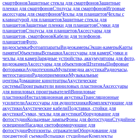
смартфонов
Защитные стекла для смартфонов
Защитные
пленки для смартфонов
Стилусы для смартфонов
Игровые
аксессуары для смартфонов
Чехлы для планшетов
Чехлы с
клавиатурой для планшетов
Защитные стекла для
планшетов
Защитные пленки для планшетов
Сумки для
планшетов
Стилусы для планшетов
Аксессуары для
планшетов, смартфонов
Кабели для телефонов,
планшетов
Фото,
видеосъемка
Фотоаппараты
Видеокамеры
Экшн-камеры
Карты
памяти
Объективы
Вспышки
Аксессуары для камер
Сумки и
чехлы для камер
Зарядные устройства, аккумуляторы для фото,
видеокамер
Аксессуары для объективов
Штативы
Цифровые
фоторамки
Аудиотехника
Мультимедиа акустика
Радиочасы,
метеостанции
Радиоприемники
Музыкальные
центры
Домашние кинотеатры
Акустические
системы
Проигрыватели виниловых пластинок
Аксессуары
для виниловых проигрывателей
Виниловые
пластинки
Инсталляционная акустика
Трансляционные
усилители
Аксессуары для аудиотехники
Комплектующие для
акустики
Акустические кабели
Подставки, стойки для
акустики
Сумки, чехлы для акустики
Оборудование для
фотостудии
Кольцевые лампы
Фоны для фотостудии
Студийное
освещение
Насадки светоформирующие для
фотостудии
Фотозонты, отражатели
Оборудование для
предметной съемки
Вспышки студийные
Комплекты