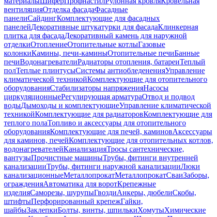
материалы
Шифер
Профнастил
Рулонная кровля
Кровельная
вентиляция
Отделка фасада
Фасадные
панели
Сайдинг
Комплектующие для фасадных
панелей
Декоративные штукатурки для фасада
Клинкерная
плитка для фасада
Декоративный камень для наружной
отделки
Отопление
Отопительные котлы
Газовые
колонки
Камины, печи-камины
Отопительные печи
Банные
печи
Водонагреватели
Радиаторы отопления, батареи
Теплый
пол
Теплые плинтусы
Системы антиобледенения
Управление
климатической техникой
Комплектующие для отопительного
оборудования
Стабилизаторы напряжения
Насосы
циркуляционные
Регулирующая арматура
Отвод и подвод
воды
Дымоходы и комплектующие
Управление климатической
техникой
Комплектующие для радиаторов
Комплектующие для
теплого пола
Топливо и аксессуары для отопительного
оборудования
Комплектующие для печей, каминов
Аксессуары
для каминов, печей
Комплектующие для отопительных котлов,
водонагревателей
Канализация
Тросы сантехнические,
вантузы
Прочистные машины
Трубы, фитинги внутренней
канализации
Трубы, фитинги наружной канализации
Люки
канализационные
Металлопрокат
Металлопрокат
Сваи
Заборы,
ограждения
Автоматика для ворот
Крепежные
изделия
Саморезы, шурупы
Гвозди
Анкеры, дюбели
Скобы,
штифты
Перфорированный крепеж
Гайки,
шайбы
Заклепки
Болты, винты, шпильки
Хомуты
Химические