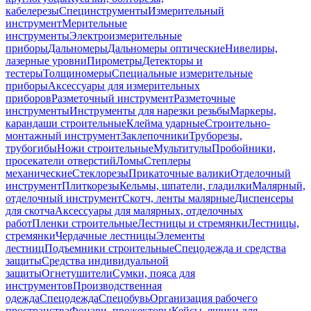
кабелерезы
Специнструменты
Измерительный
инструмент
Мерительные
инструменты
Электроизмерительные
приборы
Дальномеры
Дальномеры оптические
Нивелиры,
лазерные уровни
Пирометры
Детекторы и
тестеры
Толщиномеры
Специальные измерительные
приборы
Аксессуары для измерительных
приборов
Разметочный инструмент
Разметочные
инструменты
Инструменты для нарезки резьбы
Маркеры,
карандаши строительные
Клейма ударные
Строительно-
монтажный инструмент
Заклепочники
Труборезы,
трубогибы
Ножи строительные
Мультитулы
Пробойники,
просекатели отверстий
Ломы
Степлеры
механические
Стеклорезы
Прикаточные валики
Отделочный
инструмент
Плиткорезы
Кельмы, шпатели, гладилки
Малярный,
отделочный инструмент
Скотч, ленты малярные
Диспенсеры
для скотча
Аксессуары для малярных, отделочных
работ
Пленки строительные
Лестницы и стремянки
Лестницы,
стремянки
Чердачные лестницы
Элементы
лестниц
Подъемники строительные
Спецодежда и средства
защиты
Средства индивидуальной
защиты
Огнетушители
Сумки, пояса для
инструментов
Производственная
одежда
Спецодежда
Спецобувь
Организация рабочего
пространства
Фонари, прожекторы
Кейсы, ящики для