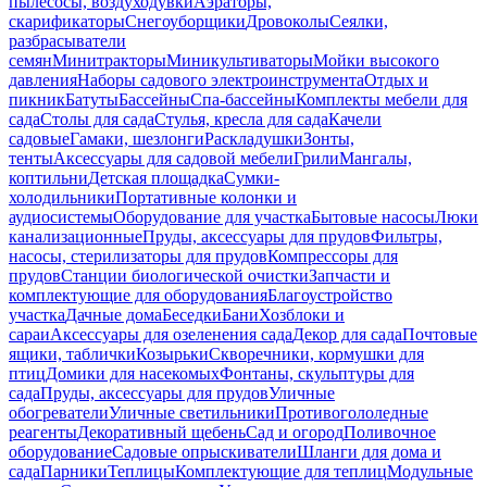
пылесосы, воздуходувки
Аэраторы,
скарификаторы
Снегоуборщики
Дровоколы
Сеялки,
разбрасыватели
семян
Минитракторы
Миникультиваторы
Мойки высокого
давления
Наборы садового электроинструмента
Отдых и
пикник
Батуты
Бассейны
Спа-бассейны
Комплекты мебели для
сада
Столы для сада
Стулья, кресла для сада
Качели
садовые
Гамаки, шезлонги
Раскладушки
Зонты,
тенты
Аксессуары для садовой мебели
Грили
Мангалы,
коптильни
Детская площадка
Сумки-
холодильники
Портативные колонки и
аудиосистемы
Оборудование для участка
Бытовые насосы
Люки
канализационные
Пруды, аксессуары для прудов
Фильтры,
насосы, стерилизаторы для прудов
Компрессоры для
прудов
Станции биологической очистки
Запчасти и
комплектующие для оборудования
Благоустройство
участка
Дачные дома
Беседки
Бани
Хозблоки и
сараи
Аксессуары для озеленения сада
Декор для сада
Почтовые
ящики, таблички
Козырьки
Скворечники, кормушки для
птиц
Домики для насекомых
Фонтаны, скульптуры для
сада
Пруды, аксессуары для прудов
Уличные
обогреватели
Уличные светильники
Противогололедные
реагенты
Декоративный щебень
Сад и огород
Поливочное
оборудование
Садовые опрыскиватели
Шланги для дома и
сада
Парники
Теплицы
Комплектующие для теплиц
Модульные