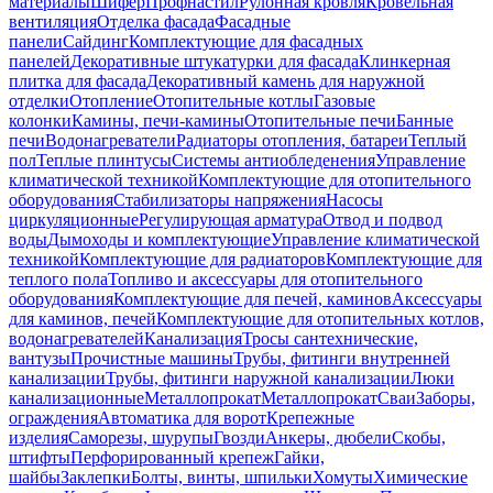
материалы
Шифер
Профнастил
Рулонная кровля
Кровельная
вентиляция
Отделка фасада
Фасадные
панели
Сайдинг
Комплектующие для фасадных
панелей
Декоративные штукатурки для фасада
Клинкерная
плитка для фасада
Декоративный камень для наружной
отделки
Отопление
Отопительные котлы
Газовые
колонки
Камины, печи-камины
Отопительные печи
Банные
печи
Водонагреватели
Радиаторы отопления, батареи
Теплый
пол
Теплые плинтусы
Системы антиобледенения
Управление
климатической техникой
Комплектующие для отопительного
оборудования
Стабилизаторы напряжения
Насосы
циркуляционные
Регулирующая арматура
Отвод и подвод
воды
Дымоходы и комплектующие
Управление климатической
техникой
Комплектующие для радиаторов
Комплектующие для
теплого пола
Топливо и аксессуары для отопительного
оборудования
Комплектующие для печей, каминов
Аксессуары
для каминов, печей
Комплектующие для отопительных котлов,
водонагревателей
Канализация
Тросы сантехнические,
вантузы
Прочистные машины
Трубы, фитинги внутренней
канализации
Трубы, фитинги наружной канализации
Люки
канализационные
Металлопрокат
Металлопрокат
Сваи
Заборы,
ограждения
Автоматика для ворот
Крепежные
изделия
Саморезы, шурупы
Гвозди
Анкеры, дюбели
Скобы,
штифты
Перфорированный крепеж
Гайки,
шайбы
Заклепки
Болты, винты, шпильки
Хомуты
Химические