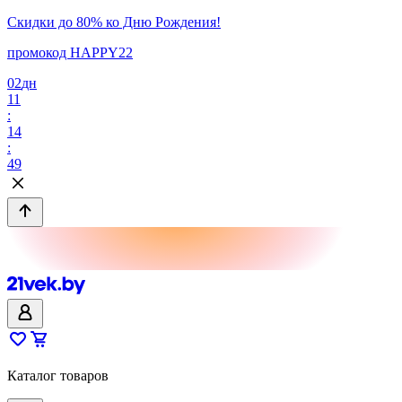
Скидки до 80% ко Дню Рождения!
промокод HAPPY22
02
дн
11
:
14
:
49
Каталог товаров