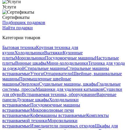
Услуги
Сертификаты
Подборщик подарков
Найти подарки
Категории товаров
Бытовая техника
Крупная техника для
кухни
Холодильники
Вытяжки
Кухонные
плиты
Морозильники
Посудомоечные машины
Настольные
плиты
Винные шкафы
Мини-холодильники
Техника для ухода
за одеждой
Стиральные машины
Стиральные машины
встраиваемые
Утюги
Отпариватели
Швейные, вышивальные
машины
Промышленные швейные
машины
Оверлоки
Сушильные машины, шкафы
Гладильные
системы, прессы
Машинки для удаления катышков
Сушилки
для обуви
Встраиваемая техника, оборудование
Варочные
панели
Духовые шкафы
Холодильники
встраиваемые
Посудомоечные машины
встраиваемые
Микроволновые печи
встраиваемые
Кофемашины встраиваемые
Комплекты
встраиваемой техники
Морозильники
встраиваемые
Измельчители пищевых отходов
Шкафы для