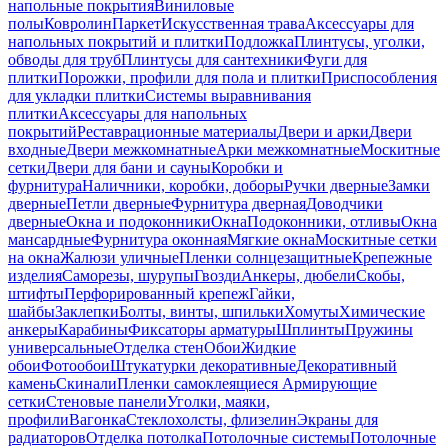
напольные покрытия
Виниловые
полы
Ковролин
Паркет
Искусственная трава
Аксессуары для
напольных покрытий и плитки
Подложка
Плинтусы, уголки,
обводы для труб
Плинтусы для сантехники
Фуги для
плитки
Порожки, профили для пола и плитки
Приспособления
для укладки плитки
Системы выравнивания
плитки
Аксессуары для напольных
покрытий
Реставрационные материалы
Двери и арки
Двери
входные
Двери межкомнатные
Арки межкомнатные
Москитные
сетки
Двери для бани и сауны
Коробки и
фурнитура
Наличники, коробки, доборы
Ручки дверные
Замки
дверные
Петли дверные
Фурнитура дверная
Доводчики
дверные
Окна и подоконники
Окна
Подоконники, отливы
Окна
мансардные
Фурнитура оконная
Мягкие окна
Москитные сетки
на окна
Жалюзи уличные
Пленки солнцезащитные
Крепежные
изделия
Саморезы, шурупы
Гвозди
Анкеры, дюбели
Скобы,
штифты
Перфорированный крепеж
Гайки,
шайбы
Заклепки
Болты, винты, шпильки
Хомуты
Химические
анкеры
Карабины
Фиксаторы арматуры
Шплинты
Пружины
универсальные
Отделка стен
Обои
Жидкие
обои
Фотообои
Штукатурки декоративные
Декоративный
камень
Скинали
Пленки самоклеящиеся
Армирующие
сетки
Стеновые панели
Уголки, маяки,
профили
Вагонка
Стеклохолсты, флизелин
Экраны для
радиаторов
Отделка потолка
Потолочные системы
Потолочные