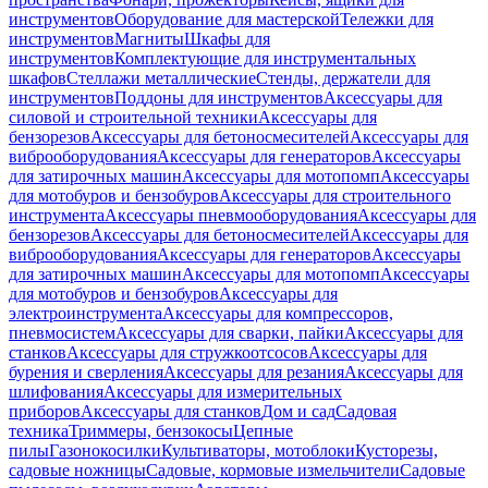
инструментов
Оборудование для мастерской
Тележки для
инструментов
Магниты
Шкафы для
инструментов
Комплектующие для инструментальных
шкафов
Стеллажи металлические
Стенды, держатели для
инструментов
Поддоны для инструментов
Аксессуары для
силовой и строительной техники
Аксессуары для
бензорезов
Аксессуары для бетоносмесителей
Аксессуары для
виброоборудования
Аксессуары для генераторов
Аксессуары
для затирочных машин
Аксессуары для мотопомп
Аксессуары
для мотобуров и бензобуров
Аксессуары для строительного
инструмента
Аксессуары пневмооборудования
Аксессуары для
бензорезов
Аксессуары для бетоносмесителей
Аксессуары для
виброоборудования
Аксессуары для генераторов
Аксессуары
для затирочных машин
Аксессуары для мотопомп
Аксессуары
для мотобуров и бензобуров
Аксессуары для
электроинструмента
Аксессуары для компрессоров,
пневмосистем
Аксессуары для сварки, пайки
Аксессуары для
станков
Аксессуары для стружкоотсосов
Аксессуары для
бурения и сверления
Аксессуары для резания
Аксессуары для
шлифования
Аксессуары для измерительных
приборов
Аксессуары для станков
Дом и сад
Садовая
техника
Триммеры, бензокосы
Цепные
пилы
Газонокосилки
Культиваторы, мотоблоки
Кусторезы,
садовые ножницы
Садовые, кормовые измельчители
Садовые