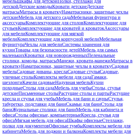
мебель
Шкафы для детской
Полки, стеллажи для
детской
Детские комоды
Кровати детские
Детские
матрасы
Матрасы в кроватку
Наматрасники, защитные чехлы
детские
Мебель для детского сада
Мебельная фурнитура и
аксессуары
Комплектующие для столов
Комплектующие для
стульев
Комплектующие для кроватей и кроваток
Аксессуары
для мебели
Комплектующие для мягкой
мебели
Комплектующие для корпусной мебели
Мебельная
фурнитура
Чехлы для мебели
Системы хранения для
кухни
Товары для безопасности детей
Мебель для самых
маленьких
Кроватки для новорожденных
Пеленальные
столики, комоды, матрасы
Манежи, кровати-манежи
Матрасы в
кроватку
Наматрасники, защитные чехлы в кроватку
Садовая
мебель
Садовые диваны, кресла
Садовые стулья
Садовые,
уличные столы
Комплекты мебели для сада
Гамаки,
шезлонги
Качели садовые
Надувная мебель
Кухни
походные
Столы для сада
Мебель для учебы
Столы, стулья
детские
Письменные столы
Растущие столы и парты
Растущие
кресла и стулья для учебы
Мебель для бани и сауны
Стулья,
табуретки, подставки для бани
Скамьи для бани
Столы для
бани
Журнальные столики для бани
Мебель для кабинета и
офиса
Столы офисные, компьютерные
Кресла, стулья для
офиса
Мягкая мебель для офиса
Шкафы офисные
Стеллажи,
полки для документов
Офисные тумбы
Комплекты мебели для
кабинета
Мебель для лоджии и балкона
Комплекты мебели для