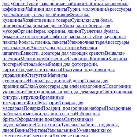
для уборки
Турки, заварочные чайники
Чайники заварочные,
кофейники
Чайники для плиты
Турки, молочники
Аксессуары
для чайников, электрочайников
Фильтры-
кувшины
Хозяйственные товары
Сушилки для белья,
прищепки
Гладильные доски
Урны, контейнеры для
мусора
Органайзеры, корзины, ящики
Туалетная бумага,
бумажные полотенца
Салфетки, мочалки, губки, мусорные
пакеты
Фольга, пленка, пакеты
Упаковочная тара
Аксессуары
для глажения
Аксессуары для стирки
Веревки,
шпагаты
Емкости, дозаторы для моющих средств
Вешалки-
плечики
Мешки хозяйственные
Сувениры
Копилки
Картины,
постеры
Фотоальбомы
Рамки для фотографий,
картин
Предметы интерьера
Шкатулки, подставки для
украшений
Статуэтки
Магниты
сувенирные
Иконы
Праздничный декор
Товары для
праздника
Елки
Аксессуары для елей новогодних
Новогодние
украшения
Светодиодные гирлянды, декорации
Светодиодные
фигуры, игрушки
Временные
татуировки
Фотобутафория
Товары для
маскарада
Подарки
Подарки, подарочные наборы
Подарочные
наборы косметики для лица и тела
Наборы для
бритья
Оформление подарков
Сантехника и
водоснабжение
Сантехника
Душевые кабины, поддоны,
двери
Ванны
Унитазы
Умывальники
Умывальники со
смесителями
Смесители
Душевые панели,