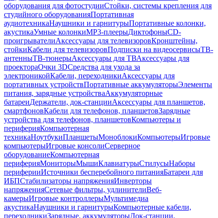
оборудования для фотостудии
Стойки, системы крепления для
студийного оборудования
Портативная
аудиотехника
Наушники и гарнитуры
Портативные колонки,
акустика
Умные колонки
MP3-плееры
Диктофоны
CD-
проигрыватели
Аксессуары для телевизоров
Кронштейны,
стойки
Кабели для телевизоров
Подписки на видеосервисы
ТВ-
антенны
ТВ-тюнеры
Аксессуары для ТВ
Аксессуары для
проектора
Очки 3D
Средства для ухода за
электроникой
Кабели, переходники
Аксессуары для
портативных устройств
Портативные аккумуляторы
Элементы
питания, зарядные устройства
Аккумуляторные
батареи
Держатели, док-станции
Аксессуары для планшетов,
смартфонов
Кабели для телефонов, планшетов
Зарядные
устройства для телефонов, планшетов
Компьютеры и
периферия
Компьютерная
техника
Ноутбуки
Планшеты
Моноблоки
Компьютеры
Игровые
компьютеры
Игровые консоли
Серверное
оборудование
Компьютерная
периферия
Мониторы
Мыши
Клавиатуры
Стилусы
Наборы
периферии
Источники бесперебойного питания
Батареи для
ИБП
Стабилизаторы напряжения
Инверторы
напряжения
Сетевые фильтры, удлинители
Веб-
камеры
Игровые контроллеры
Мультимедиа
акустика
Наушники и гарнитуры
Компьютерные кабели,
переходники
Зарядные, аккумуляторы
Док-станции,