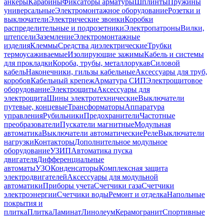
анкеры
Карабины
Фиксаторы арматуры
Шплинты
Пружины
универсальные
Электромонтажное оборудование
Розетки и
выключатели
Электрические звонки
Коробки
распределительные и подрозетники
Электропатроны
Вилки,
штепсели
Заземление
Электромонтажные
изделия
Клеммы
Средства диэлектрические
Трубки
термоусаживаемые
Изолирующие зажимы
Кабель и системы
для прокладки
Короба, трубы, металлорукав
Силовой
кабель
Наконечники, гильзы кабельные
Аксессуары для труб,
коробов
Кабельный крепеж
Арматура СИП
Электрощитовое
оборудование
Электрощиты
Аксессуары для
электрощита
Шины электротехнические
Выключатели
путевые, концевые
Трансформаторы
Аппаратура
управления
Рубильники
Предохранители
Частотные
преобразователи
Пускатели магнитные
Модульная
автоматика
Выключатели автоматические
Реле
Выключатели
нагрузки
Контакторы
Дополнительное модульное
оборудование
УЗИП
Автоматика пуска
двигателя
Дифференциальные
автоматы
УЗО
Конденсаторы
Комплексная защита
электродвигателей
Аксессуары для модульной
автоматики
Приборы учета
Счетчики газа
Счетчики
электроэнергии
Счетчики воды
Ремонт и отделка
Напольные
покрытия и
плитка
Плитка
Ламинат
Линолеум
Керамогранит
Спортивные