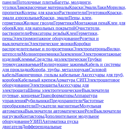
панели
Потолочные плиты
Багеты, молдинги,
уголки
Лакокрасочные материалы
Краски
Эмали
Лаки
Морилки,
пропитки
Колеры для краски
Растворители
Грунтовки
Краски,
эмали аэрозольные
Краски, эмали
Пены, клеи,
герметики
Жидкие гвозди
Герметики
Монтажная пена
Клеи для
обоев
Клеи для напольных покрытий
Очистители,
растворители
Фиксаторы резьбы
Клеи
Герметики,
пены
Электромонтажное оборудование
Розетки и
выключатели
Электрические звонки
Коробки
распределительные и подрозетники
Электропатроны
Вилки,
штепсели
Молниеприемники
Заземление
Электромонтажные
изделия
Клеммы
Средства диэлектрические
Трубки
термоусаживаемые
Изолирующие зажимы
Кабель и системы
для прокладки
Короба, трубы, металлорукав
Силовой
кабель
Наконечники, гильзы кабельные
Аксессуары для труб,
коробов
Кабельный крепеж
Арматура СИП
Электрощитовое
оборудование
Электрощиты
Аксессуары для
электрощита
Шины электротехнические
Выключатели
путевые, концевые
Трансформаторы
Аппаратура
управления
Рубильники
Предохранители
Частотные
преобразователи
Пускатели магнитные
Модульная
автоматика
Выключатели автоматические
Реле
Выключатели
нагрузки
Контакторы
Дополнительное модульное
оборудование
УЗИП
Автоматика пуска
двигателя
Дифференциальные