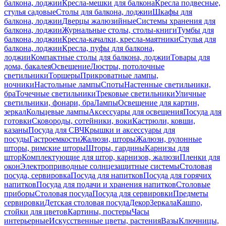
балкона, лоджии
Кресла-мешки для балкона
Кресла подвесные,
стулья садовые
Столы для балкона, лоджии
Шкафы для
балкона, лоджии
Дверцы жалюзийные
Системы хранения для
балкона, лоджии
Журнальные столы, столы-книги
Тумбы для
балкона, лоджии
Кресла-качалки, кресла-маятники
Стулья для
балкона, лоджии
Кресла, пуфы для балкона,
лоджии
Компактные столы для балкона, лоджии
Товары для
дома, бакалея
Освещение
Люстры, потолочные
светильники
Торшеры
Прикроватные лампы,
ночники
Настольные лампы
Споты
Настенные светильники,
бра
Точечные светильники
Трековые светильники
Уличные
светильники, фонари, бра
Лампы
Освещение для картин,
зеркал
Кольцевые лампы
Аксессуары для освещения
Посуда для
готовки
Сковороды, сотейники, воки
Кастрюли, ковши,
казаны
Посуда для СВЧ
Крышки и аксессуары для
посуды
Гастроемкости
Жалюзи, шторы
Жалюзи, рулонные
шторы, римские шторы
Шторы, гардины
Карнизы для
штор
Комплектующие для штор, карнизов, жалюзи
Пленки для
окон
Электроприводные солнцезащитные системы
Столовая
посуда, сервировка
Посуда для напитков
Посуда для горячих
напитков
Посуда для подачи и хранения напитков
Столовые
приборы
Столовая посуда
Посуда для сервировки
Предметы
сервировки
Детская столовая посуда
Декор
Зеркала
Кашпо,
стойки для цветов
Картины, постеры
Часы
интерьерные
Искусственные цветы, растения
Вазы
Ключницы,