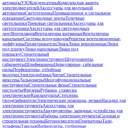
автоматы
УЗО
Конденсаторы
Комплексная защита
электродвигателей
Аксессуары для модульной
автоматики
Светотехника
Промышленное и сигнальное
освещение
Светодиодные ленты
Точечные
светильники
Трековые светильники
Аксессуары для
светотехники
Аксессуары для светодиодных
лент
Вентиляция
Вентиляторы вытяжные
Вентиляторы
канальные
Системы воздуховодов
Решетки вентиляционные,
диффузоры
Проветриватели
Люки
Люки ревизионные
Люки
под плитку
Люки напольные
Люки под
покраску
Строительный
инструмент
Электроинструмент
Шуруповерты,
гайковерты
Шлифмашины
Циркулярные, сабельные
пилы
Перфораторы, отбойные
молотки
Электролобзики
Дрели
Строительные
миксеры
Дальномеры
Многофункциональные
инструменты
Строительные фены
Строительные
пистолеты
Фрезеры
Рубанки, стамески
электрические
Краскопульты
Степлеры,
гвоздезабиватели
Электрические ножницы, резаки
Насадки для
электроинструмента
Аксессуары для
электроинструмента
Аккумуляторы, зарядные устройства для
электроинструмента
Наборы электроинструмента
Силовая и
строительная техника
Бетоносмесители
Генераторы
Тали,
тельферы
Такелаж
Виброплиты, глубинные