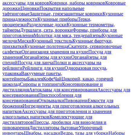
аксессуары для ковров
Коврики, наборы ковриков
Ковровые
дорожки
Циновки
Покрытия напольные
тафтинговые
Защитные, грязезащитные коврики
Кухонные
принадлежности
Кухонные приборы
Терки,
овощерезки
Разделочные доски
Кухонные термометры,
таймеры
Дуршлаги, сита, воронки
Формы, приборы для
приготовления
Молотки для мяса, тендерайзеры
Кухонные
мелочи
Миски
Кухонный текстиль
Кухонные фартуки,
прихватки
Кухонные полотенца
Скатерти, сервировочные
салфетки
Организация хранения на кухне
Посуда для
хранения
Органайзеры для кухни
Органайзеры для
специй
Посуда для ланча
Полки и аксессуары на
рейлинги
Рейлинги для кухни
Одноразовая посуда,
упаковка
Вакуумные пакеты,
контейнеры
Бакалея
Кофе
Чай
Цикорий, какао, горячий
шоколад
Сиропы и топпинги
Консервирование и
дистилляция
Автоклавы для консервирования
Аксессуары для
консервирования
Приспособления для
консервирования
Открывалки
Пивоварни
Емкости для
брожения
Ингредиенты для приготовления алкогольных
напитков
Аксессуары для приготовления и хранения
алкогольных напитков
Комплектующие для
дистилляторов
Прессы, дробилки для виноделия и
пивоварения
Дистилляторы бытовые
Уборочный
инвентарь
Швабры, насадки
Ведра, тазы для уборки
Наборы