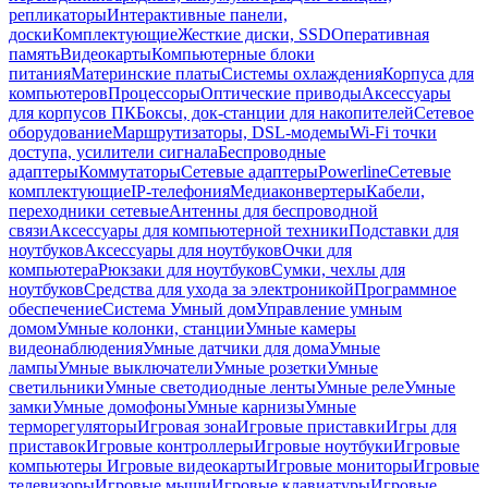
репликаторы
Интерактивные панели,
доски
Комплектующие
Жесткие диски, SSD
Оперативная
память
Видеокарты
Компьютерные блоки
питания
Материнские платы
Системы охлаждения
Корпуса для
компьютеров
Процессоры
Оптические приводы
Аксессуары
для корпусов ПК
Боксы, док-станции для накопителей
Сетевое
оборудование
Маршрутизаторы, DSL-модемы
Wi-Fi точки
доступа, усилители сигнала
Беспроводные
адаптеры
Коммутаторы
Сетевые адаптеры
Powerline
Сетевые
комплектующие
IP-телефония
Медиаконвертеры
Кабели,
переходники сетевые
Антенны для беспроводной
связи
Аксессуары для компьютерной техники
Подставки для
ноутбуков
Аксессуары для ноутбуков
Очки для
компьютера
Рюкзаки для ноутбуков
Сумки, чехлы для
ноутбуков
Средства для ухода за электроникой
Программное
обеспечение
Система Умный дом
Управление умным
домом
Умные колонки, станции
Умные камеры
видеонаблюдения
Умные датчики для дома
Умные
лампы
Умные выключатели
Умные розетки
Умные
светильники
Умные светодиодные ленты
Умные реле
Умные
замки
Умные домофоны
Умные карнизы
Умные
терморегуляторы
Игровая зона
Игровые приставки
Игры для
приставок
Игровые контроллеры
Игровые ноутбуки
Игровые
компьютеры
Игровые видеокарты
Игровые мониторы
Игровые
телевизоры
Игровые мыши
Игровые клавиатуры
Игровые