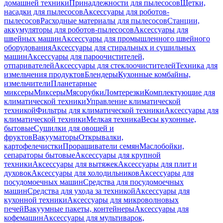
домашней техники
Принадлежности для пылесосов
Щетки,
насадки для пылесосов
Аксессуары для роботов-
пылесосов
Расходные материалы для пылесосов
Станции,
аккумуляторы для роботов-пылесосов
Аксессуары для
швейных машин
Аксессуары для промышленного швейного
оборудования
Аксессуары для стиральных и сушильных
машин
Аксессуары для пароочистителей,
отпаривателей
Аксессуары для стеклоочистителей
Техника для
измельчения продуктов
Блендеры
Кухонные комбайны,
измельчители
Планетарные
миксеры
Миксеры
Мясорубки
Ломтерезки
Комплектующие для
климатической техники
Управление климатической
техникой
Фильтры для климатической техники
Аксессуары для
климатической техники
Мелкая техника
Весы кухонные,
бытовые
Сушилки для овощей и
фруктов
Вакууматоры
Открывалки,
картофелечистки
Проращиватели семян
Маслобойки,
сепараторы бытовые
Аксессуары для крупной
техники
Аксессуары для вытяжек
Аксессуары для плит и
духовок
Аксессуары для холодильников
Аксессуары для
посудомоечных машин
Средства для посудомоечных
машин
Средства для ухода за техникой
Аксессуары для
кухонной техники
Аксессуары для микроволновых
печей
Вакуумные пакеты, контейнеры
Аксессуары для
кофемашин
Аксессуары для мультиварок,