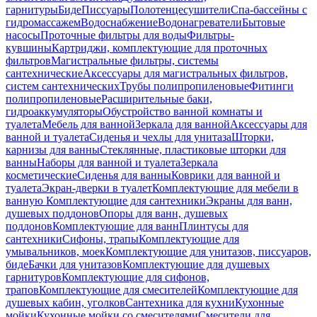
гарнитуры
Биде
Писсуары
Полотенцесушители
Спа-бассейны с
гидромассажем
Водоснабжение
Водонагреватели
Бытовые
насосы
Проточные фильтры для воды
Фильтры-
кувшины
Картриджи, комплектующие для проточных
фильтров
Магистральные фильтры, системы
сантехнические
Аксессуары для магистральных фильтров,
систем сантехнических
Трубы полипропиленовые
Фитинги
полипропиленовые
Расширительные баки,
гидроаккумуляторы
Обустройство ванной комнаты и
туалета
Мебель для ванной
Зеркала для ванной
Аксессуары для
ванной и туалета
Сиденья и чехлы для унитаза
Шторки,
карнизы для ванны
Стеклянные, пластиковые шторки для
ванны
Наборы для ванной и туалета
Зеркала
косметические
Сиденья для ванны
Коврики для ванной и
туалета
Экран-дверки в туалет
Комплектующие для мебели в
ванную
Комплектующие для сантехники
Экраны для ванн,
душевых поддонов
Опоры для ванн, душевых
поддонов
Комплектующие для ванн
Плинтусы для
сантехники
Сифоны, трапы
Комплектующие для
умывальников, моек
Комплектующие для унитазов, писсуаров,
биде
Бачки для унитазов
Комплектующие для душевых
гарнитуров
Комплектующие для сифонов,
трапов
Комплектующие для смесителей
Комплектующие для
душевых кабин, уголков
Сантехника для кухни
Кухонные
мойки
Кухонные мойки со смесителями
Смесители для