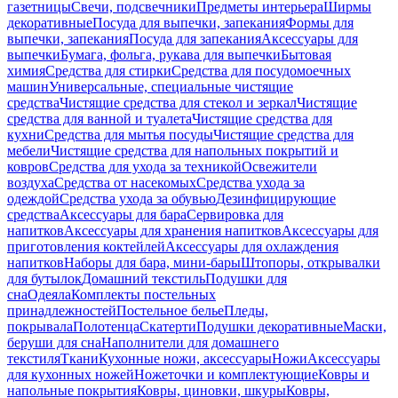
газетницы
Свечи, подсвечники
Предметы интерьера
Ширмы
декоративные
Посуда для выпечки, запекания
Формы для
выпечки, запекания
Посуда для запекания
Аксессуары для
выпечки
Бумага, фольга, рукава для выпечки
Бытовая
химия
Средства для стирки
Средства для посудомоечных
машин
Универсальные, специальные чистящие
средства
Чистящие средства для стекол и зеркал
Чистящие
средства для ванной и туалета
Чистящие средства для
кухни
Средства для мытья посуды
Чистящие средства для
мебели
Чистящие средства для напольных покрытий и
ковров
Средства для ухода за техникой
Освежители
воздуха
Средства от насекомых
Средства ухода за
одеждой
Средства ухода за обувью
Дезинфицирующие
средства
Аксессуары для бара
Сервировка для
напитков
Аксессуары для хранения напитков
Аксессуары для
приготовления коктейлей
Аксессуары для охлаждения
напитков
Наборы для бара, мини-бары
Штопоры, открывалки
для бутылок
Домашний текстиль
Подушки для
сна
Одеяла
Комплекты постельных
принадлежностей
Постельное белье
Пледы,
покрывала
Полотенца
Скатерти
Подушки декоративные
Маски,
беруши для сна
Наполнители для домашнего
текстиля
Ткани
Кухонные ножи, аксессуары
Ножи
Аксессуары
для кухонных ножей
Ножеточки и комплектующие
Ковры и
напольные покрытия
Ковры, циновки, шкуры
Ковры,