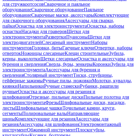
для стружкоотсосов
Сварочное и паяльное
оборудование
Сварочное оборудование
Паяльное
оборудование
Сварочные маски, аксессуары
Комплектующие
для сварочного оборудования
Аксессуары для сварки,
пайки
Оснастка для электроинструмента
Оснастка, наборы
оснастки
Насадки для граверов
Щетки для
электроинструмента
Развертки
Пуансоны
Щетки для
электродвигателей
Слесарный инструмент
Наборы
инструментов
Головки, биты
Гаечные ключи
Отвертки, наборы
отверток
Ножницы слесарные
Клещи строительные
Зубила,
керны, выколотки
Щетки слесарные
Оснастка и аксессуары для
бурения и сверления
Сверла, буры, зенкеры
Коронки
Зубила для
электроинструмента
Аксессуары для бурения и
сверления
Столярный инструмент
Тиски, струбцины,
гейферные зажимы
Ручные пилы, ножовки
Молотки, кувалды,
киянки
Напильники
Ручные стамески
Рубанки, рашпили
ручные
Оснастка и аксессуары для резания и
шлифования
Отрезные, пильные диски
Пильные полотна для
электроинструмента
Фрезы
Шлифовальные диски, насадки,
листы
Шлифовальные чашки
Точильные камни, круги,
сегменты
Полировальные валы
Направляющие
шины
Комплектующие для резания
Аксессуары для
резания
Аксессуары для шлифования
Электромонтажный
инструмент
Обжимной инструмент
Плоскогубцы,
круглогубцы
Кусачки, болторезы,