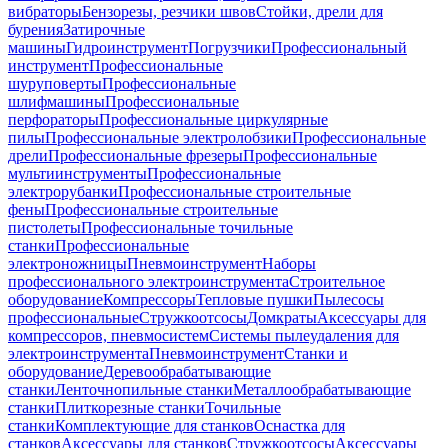
вибраторы
Бензорезы, резчики швов
Стойки, дрели для
бурения
Затирочные
машины
Гидроинструмент
Погрузчики
Профессиональный
инструмент
Профессиональные
шуруповерты
Профессиональные
шлифмашины
Профессиональные
перфораторы
Профессиональные циркулярные
пилы
Профессиональные электролобзики
Профессиональные
дрели
Профессиональные фрезеры
Профессиональные
мультиинструменты
Профессиональные
электрорубанки
Профессиональные строительные
фены
Профессиональные строительные
пистолеты
Профессиональные точильные
станки
Профессиональные
электроножницы
Пневмоинструмент
Наборы
профессионального электроинструмента
Строительное
оборудование
Компрессоры
Тепловые пушки
Пылесосы
профессиональные
Стружкоотсосы
Домкраты
Аксессуары для
компрессоров, пневмосистем
Системы пылеудаления для
электроинструмента
Пневмоинструмент
Станки и
оборудование
Деревообрабатывающие
станки
Ленточнопильные станки
Металлообрабатывающие
станки
Плиткорезные станки
Точильные
станки
Комплектующие для станков
Оснастка для
станков
Аксессуары для станков
Стружкоотсосы
Аксессуары