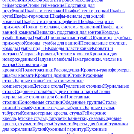
геймерские
Столы геймерские
Подставки для
ноутбуков
Шкафы и стеллажи
Шкафы
Стенки, горки
Шкафы-
купе
Шкафы-гармошки
Шкафы-пеналы для жилой
комнаты
Шкафы с витриной, буфеты
Шкафы, секции в
прихожую
Полки, стеллажи, системы хранения
Шкафы для
ванной комнаты
Вешалки, подставки для зонтов
Комоды,
тумбы
Комоды
Тумбы
Прикроватные тумбы
Обувницы, тумбы в
прихожую
Комоды, тумбы для ванной
Пеленальные столики,
комоды
Тумбы под ТВ
Комоды пластиковые
Кровати и
матрасы
Матрасы
Кровати
Детские кровати
Кроватки для
новорожденных
Надувная мебель
Наматрасники, чехлы на
матрас
Основания для
кроватей
Подматрасники
Раскладушки
Кровати-трансформеры,
шкафы-кровати
Кровати-домики
Столы
Кухонные
столы
Барные столы
Столы письменные,
компьютерные
Детские столы
Туалетные столики
Журнальные
столы
Садовые столы
Растущие столы и парты
Столы,
журнальные столики для бани
Приставные
столики
Консольные столики
Обеденные группы
Столы-
книги
Стулья
Кухонные стулья, табуреты
Барные стулья,
табуреты
Компьютерные кресла, стулья
Геймерские
кресла
Детские стулья, табуреты
Банкетки, скамьи
Садовые
кресла, стулья, табуреты
Стулья, табуреты для бани
Стульчики
для кормления
Кухня
Кухонный гарнитур
Кухонные