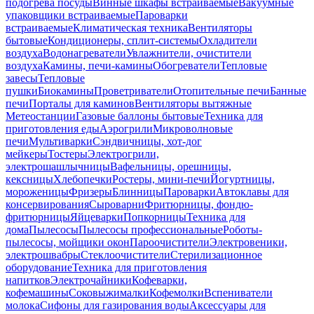
подогрева посуды
Винные шкафы встраиваемые
Вакуумные
упаковщики встраиваемые
Пароварки
встраиваемые
Климатическая техника
Вентиляторы
бытовые
Кондиционеры, сплит-системы
Охладители
воздуха
Водонагреватели
Увлажнители, очистители
воздуха
Камины, печи-камины
Обогреватели
Тепловые
завесы
Тепловые
пушки
Биокамины
Проветриватели
Отопительные печи
Банные
печи
Порталы для каминов
Вентиляторы вытяжные
Метеостанции
Газовые баллоны бытовые
Техника для
приготовления еды
Аэрогрили
Микроволновые
печи
Мультиварки
Сэндвичницы, хот-дог
мейкеры
Тостеры
Электрогрили,
электрошашлычницы
Вафельницы, орешницы,
кексницы
Хлебопечки
Ростеры, мини-печи
Йогуртницы,
мороженицы
Фризеры
Блинницы
Пароварки
Автоклавы для
консервирования
Сыроварни
Фритюрницы, фондю-
фритюрницы
Яйцеварки
Попкорницы
Техника для
дома
Пылесосы
Пылесосы профессиональные
Роботы-
пылесосы, мойщики окон
Пароочистители
Электровеники,
электрошвабры
Стеклоочистители
Стерилизационное
оборудование
Техника для приготовления
напитков
Электрочайники
Кофеварки,
кофемашины
Соковыжималки
Кофемолки
Вспениватели
молока
Сифоны для газирования воды
Аксессуары для