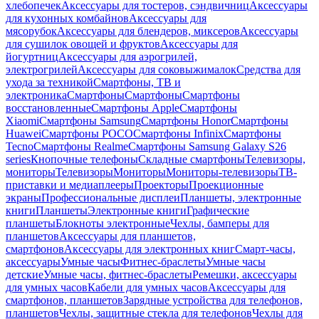
хлебопечек
Аксессуары для тостеров, сэндвичниц
Аксессуары
для кухонных комбайнов
Аксессуары для
мясорубок
Аксессуары для блендеров, миксеров
Аксессуары
для сушилок овощей и фруктов
Аксессуары для
йогуртниц
Аксессуары для аэрогрилей,
электрогрилей
Аксессуары для соковыжималок
Средства для
ухода за техникой
Смартфоны, ТВ и
электроника
Смартфоны
Смартфоны
Смартфоны
восстановленные
Смартфоны Apple
Смартфоны
Xiaomi
Смартфоны Samsung
Смартфоны Honor
Смартфоны
Huawei
Смартфоны POCO
Смартфоны Infinix
Смартфоны
Tecno
Смартфоны Realme
Смартфоны Samsung Galaxy S26
series
Кнопочные телефоны
Складные смартфоны
Телевизоры,
мониторы
Телевизоры
Мониторы
Мониторы-телевизоры
ТВ-
приставки и медиаплееры
Проекторы
Проекционные
экраны
Профессиональные дисплеи
Планшеты, электронные
книги
Планшеты
Электронные книги
Графические
планшеты
Блокноты электронные
Чехлы, бамперы для
планшетов
Аксессуары для планшетов,
смартфонов
Аксессуары для электронных книг
Смарт-часы,
аксессуары
Умные часы
Фитнес-браслеты
Умные часы
детские
Умные часы, фитнес-браслеты
Ремешки, аксессуары
для умных часов
Кабели для умных часов
Аксессуары для
смартфонов, планшетов
Зарядные устройства для телефонов,
планшетов
Чехлы, защитные стекла для телефонов
Чехлы для