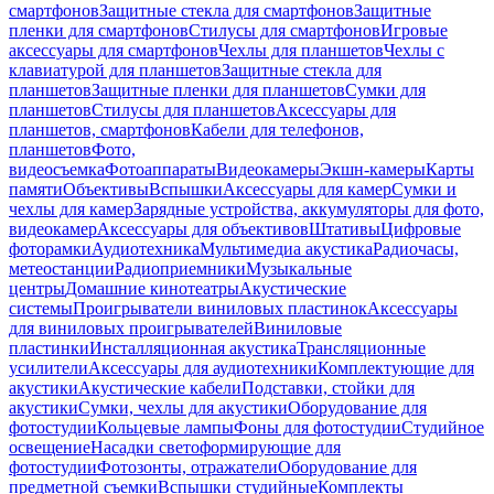
смартфонов
Защитные стекла для смартфонов
Защитные
пленки для смартфонов
Стилусы для смартфонов
Игровые
аксессуары для смартфонов
Чехлы для планшетов
Чехлы с
клавиатурой для планшетов
Защитные стекла для
планшетов
Защитные пленки для планшетов
Сумки для
планшетов
Стилусы для планшетов
Аксессуары для
планшетов, смартфонов
Кабели для телефонов,
планшетов
Фото,
видеосъемка
Фотоаппараты
Видеокамеры
Экшн-камеры
Карты
памяти
Объективы
Вспышки
Аксессуары для камер
Сумки и
чехлы для камер
Зарядные устройства, аккумуляторы для фото,
видеокамер
Аксессуары для объективов
Штативы
Цифровые
фоторамки
Аудиотехника
Мультимедиа акустика
Радиочасы,
метеостанции
Радиоприемники
Музыкальные
центры
Домашние кинотеатры
Акустические
системы
Проигрыватели виниловых пластинок
Аксессуары
для виниловых проигрывателей
Виниловые
пластинки
Инсталляционная акустика
Трансляционные
усилители
Аксессуары для аудиотехники
Комплектующие для
акустики
Акустические кабели
Подставки, стойки для
акустики
Сумки, чехлы для акустики
Оборудование для
фотостудии
Кольцевые лампы
Фоны для фотостудии
Студийное
освещение
Насадки светоформирующие для
фотостудии
Фотозонты, отражатели
Оборудование для
предметной съемки
Вспышки студийные
Комплекты