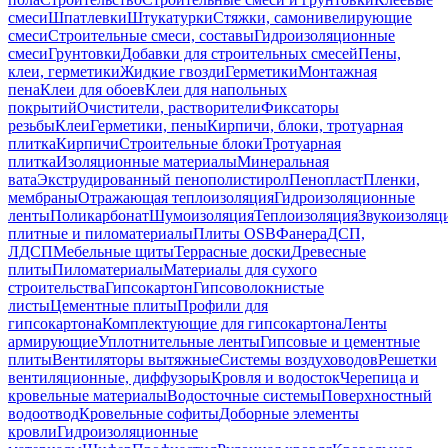
смеси
Шпатлевки
Штукатурки
Стяжки, самонивелирующие
смеси
Строительные смеси, составы
Гидроизоляционные
смеси
Грунтовки
Добавки для строительных смесей
Пены,
клеи, герметики
Жидкие гвозди
Герметики
Монтажная
пена
Клеи для обоев
Клеи для напольных
покрытий
Очистители, растворители
Фиксаторы
резьбы
Клеи
Герметики, пены
Кирпичи, блоки, тротуарная
плитка
Кирпичи
Строительные блоки
Тротуарная
плитка
Изоляционные материалы
Минеральная
вата
Экструдированный пенополистирол
Пенопласт
Пленки,
мембраны
Отражающая теплоизоляция
Гидроизоляционные
ленты
Поликарбонат
Шумоизоляция
Теплоизоляция
Звукоизоляц
плитные и пиломатериалы
Плиты OSB
Фанера
ДСП,
ЛДСП
Мебельные щиты
Террасные доски
Древесные
плиты
Пиломатериалы
Материалы для сухого
строительства
Гипсокартон
Гипсоволокнистые
листы
Цементные плиты
Профили для
гипсокартона
Комплектующие для гипсокартона
Ленты
армирующие
Уплотнительные ленты
Гипсовые и цементные
плиты
Вентиляторы вытяжные
Системы воздуховодов
Решетки
вентиляционные, диффузоры
Кровля и водосток
Черепица и
кровельные материалы
Водосточные системы
Поверхностный
водоотвод
Кровельные софиты
Доборные элементы
кровли
Гидроизоляционные