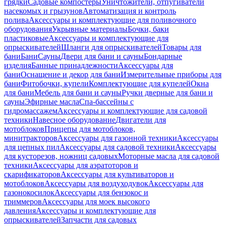
грядки
Садовые компостеры
Уничтожители, отпугиватели
насекомых и грызунов
Автоматизация и контроль
полива
Аксессуары и комплектующие для поливочного
оборудования
Укрывные материалы
Бочки, баки
пластиковые
Аксессуары и комплектующие для
опрыскивателей
Шланги для опрыскивателей
Товары для
бани
Бани
Сауны
Двери для бани и сауны
Бондарные
изделия
Банные принадлежности
Аксессуары для
бани
Оснащение и декор для бани
Измерительные приборы для
бани
Фитобочки, купели
Комплектующие для купелей
Окна
для бани
Мебель для бани и сауны
Ручки дверные для бани и
сауны
Эфирные масла
Спа-бассейны с
гидромассажем
Аксессуары и комплектующие для садовой
техники
Навесное оборудование
Двигатели для
мотоблоков
Прицепы для мотоблоков,
минитракторов
Аксессуары для газонной техники
Аксессуары
для цепных пил
Аксессуары для садовой техники
Аксессуары
для кусторезов, ножниц садовых
Моторные масла для садовой
техники
Аксессуары для аэратоторов и
скарификаторов
Аксессуары для культиваторов и
мотоблоков
Аксессуары для воздуходувок
Аксессуары для
газонокосилок
Аксессуары для бензокос и
триммеров
Аксессуары для моек высокого
давления
Аксессуары и комплектующие для
опрыскивателей
Запчасти для садовых