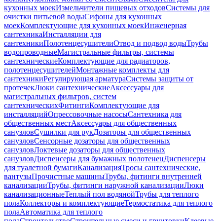
кухонных моек
Измельчители пищевых отходов
Системы для
очистки питьевой воды
Сифоны для кухонных
моек
Комплектующие для кухонных моек
Инженерная
сантехника
Инсталляции для
сантехники
Полотенцесушители
Отвод и подвод воды
Трубы
водопроводные
Магистральные фильтры, системы
сантехнические
Комплектующие для радиаторов,
полотенцесушителей
Монтажные комплекты для
сантехники
Регулирующая арматура
Системы защиты от
протечек
Люки сантехнические
Аксессуары для
магистральных фильтров, систем
сантехнических
Фитинги
Комплектующие для
инсталляций
Опрессовочные насосы
Сантехника для
общественных мест
Аксессуары для общественных
санузлов
Сушилки для рук
Дозаторы для общественных
санузлов
Сенсорные дозаторы для общественных
санузлов
Локтевые дозаторы для общественных
санузлов
Диспенсеры для бумажных полотенец
Диспенсеры
для туалетной бумаги
Канализация
Тросы сантехнические,
вантузы
Прочистные машины
Трубы, фитинги внутренней
канализации
Трубы, фитинги наружной канализации
Люки
канализационные
Теплый пол водяной
Трубы для теплого
пола
Коллекторы и комплектующие
Термостатика для теплого
пола
Автоматика для теплого
пола
Строительство
Строительные смеси и грунтовки
Клеевые