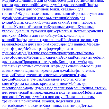
модули
Столешницы для кухни
Мебель для гостиной
Диваны,
кресла для гостиной
Комоды, тумбы для гостиной
Шкафы,
стенки, горки для гостиной
Полки, стеллажи для
гостиной
Журнальные столы, столы-книги
Кресла, стулья для
дома
Кресла-качалки, кресла-маятники
Мебель для
кухни
Столы, столики
Стулья для кухни
Стулья, табуреты
барные
Кухонный гарнитур
Кухонные модули
Кухонные
уголки, диваны
Стульчики для кормления
Системы хранения
для кухни
Мебель для ванной
Тумбы, консоли для
ванной
Шкафы, пеналы для ванной
Шкафчики, полки для
ванной
Зеркала для ванной
Аксессуары для ванной
Мебель-
трансформер
Мебель-трансформер
Кровати-
трансформеры
Детские кроватки-трансформеры
Столы-
трансформеры
Мебель для спальни
Зеркала
Комплекты мебели
для спальни
Прикроватные тумбы
Комоды и тумбы для
спальни
Туалетные столики
Шкафы для спальни
Мебель для
жилых комнат
Диваны, кресла для дома
Шкафы, стенки,
секции
Полки, стеллажи, системы хранения
Стулья,
кресла
Комоды и тумбы
Журнальные столы, столы-
книги
Кресла-качалки, кресла-маятники
Мебель для
телевизора
Комоды, тумбы под телевизор
Кронштейны, стойки
для телевизора
Каминокомплекты под телевизор
Мебель для
прихожей
Секции, тумбы в прихожую
Полки и системы
хранения в прихожую
Вешалки, подставки для
зонтов
Банкетки, скамьи
Ключницы, газетницы
Детская