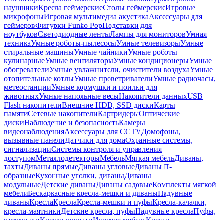
наушники
Кресла геймерские
Столы геймерские
Игровые
микрофоны
Игровая мультимедиа акустика
Аксессуары для
геймеров
Фигурки Funko Pop
Подставки для
ноутбуков
Светодиодные ленты
Лампы для мониторов
Умная
техника
Умные роботы-пылесосы
Умные телевизоры
Умные
стиральные машины
Умные чайники
Умные роботы
кулинарные
Умные вентиляторы
Умные кондиционеры
Умные
обогреватели
Умные увлажнители, очистители воздуха
Умные
отопительные котлы
Умные проветриватели
Умные радиочасы,
метеостанции
Умные кормушки и поилки для
животных
Умные напольные весы
Накопители данных
USB
Flash накопители
Внешние HDD, SSD диски
Карты
памяти
Сетевые накопители
Картридеры
Оптические
диски
Наблюдение и безопасность
Камеры
видеонаблюдения
Аксессуары для CCTV
Домофоны,
вызывные панели
Датчики для дома
Охранные системы,
сигнализации
Системы контроля и управления
доступом
Металлодетекторы
Мебель
Мягкая мебель
Диваны,
тахты
Диваны прямые
Диваны угловые
Диваны П-
образные
Кухонные уголки, диваны
Диваны
модульные
Детские диваны
Диваны садовые
Комплекты мягкой
мебели
Бескаркасные кресла-мешки и диваны
Надувные
диваны
Кресла
Кресла
Кресла-мешки и пуфы
Кресла-качалки,
кресла-маятники
Детские кресла, пуфы
Надувные кресла
Пуфы,
оттоманки
Кресла-кровати
Игровая мебель
Кресла