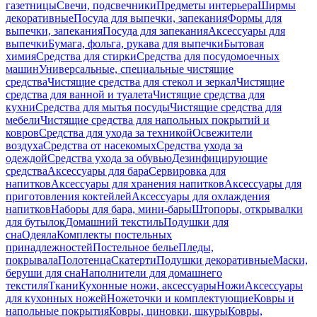
газетницы
Свечи, подсвечники
Предметы интерьера
Ширмы
декоративные
Посуда для выпечки, запекания
Формы для
выпечки, запекания
Посуда для запекания
Аксессуары для
выпечки
Бумага, фольга, рукава для выпечки
Бытовая
химия
Средства для стирки
Средства для посудомоечных
машин
Универсальные, специальные чистящие
средства
Чистящие средства для стекол и зеркал
Чистящие
средства для ванной и туалета
Чистящие средства для
кухни
Средства для мытья посуды
Чистящие средства для
мебели
Чистящие средства для напольных покрытий и
ковров
Средства для ухода за техникой
Освежители
воздуха
Средства от насекомых
Средства ухода за
одеждой
Средства ухода за обувью
Дезинфицирующие
средства
Аксессуары для бара
Сервировка для
напитков
Аксессуары для хранения напитков
Аксессуары для
приготовления коктейлей
Аксессуары для охлаждения
напитков
Наборы для бара, мини-бары
Штопоры, открывалки
для бутылок
Домашний текстиль
Подушки для
сна
Одеяла
Комплекты постельных
принадлежностей
Постельное белье
Пледы,
покрывала
Полотенца
Скатерти
Подушки декоративные
Маски,
беруши для сна
Наполнители для домашнего
текстиля
Ткани
Кухонные ножи, аксессуары
Ножи
Аксессуары
для кухонных ножей
Ножеточки и комплектующие
Ковры и
напольные покрытия
Ковры, циновки, шкуры
Ковры,