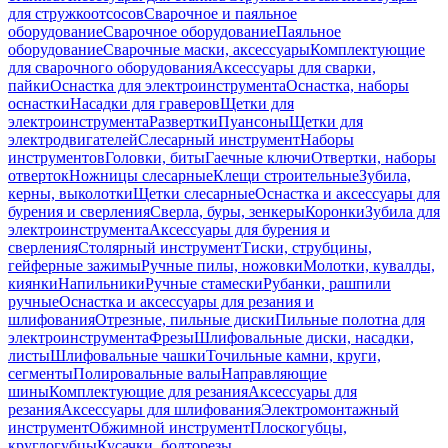
для стружкоотсосов
Сварочное и паяльное
оборудование
Сварочное оборудование
Паяльное
оборудование
Сварочные маски, аксессуары
Комплектующие
для сварочного оборудования
Аксессуары для сварки,
пайки
Оснастка для электроинструмента
Оснастка, наборы
оснастки
Насадки для граверов
Щетки для
электроинструмента
Развертки
Пуансоны
Щетки для
электродвигателей
Слесарный инструмент
Наборы
инструментов
Головки, биты
Гаечные ключи
Отвертки, наборы
отверток
Ножницы слесарные
Клещи строительные
Зубила,
керны, выколотки
Щетки слесарные
Оснастка и аксессуары для
бурения и сверления
Сверла, буры, зенкеры
Коронки
Зубила для
электроинструмента
Аксессуары для бурения и
сверления
Столярный инструмент
Тиски, струбцины,
гейферные зажимы
Ручные пилы, ножовки
Молотки, кувалды,
киянки
Напильники
Ручные стамески
Рубанки, рашпили
ручные
Оснастка и аксессуары для резания и
шлифования
Отрезные, пильные диски
Пильные полотна для
электроинструмента
Фрезы
Шлифовальные диски, насадки,
листы
Шлифовальные чашки
Точильные камни, круги,
сегменты
Полировальные валы
Направляющие
шины
Комплектующие для резания
Аксессуары для
резания
Аксессуары для шлифования
Электромонтажный
инструмент
Обжимной инструмент
Плоскогубцы,
круглогубцы
Кусачки, болторезы,