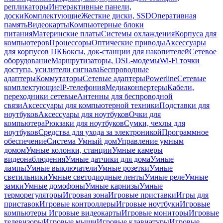
репликаторы
Интерактивные панели,
доски
Комплектующие
Жесткие диски, SSD
Оперативная
память
Видеокарты
Компьютерные блоки
питания
Материнские платы
Системы охлаждения
Корпуса для
компьютеров
Процессоры
Оптические приводы
Аксессуары
для корпусов ПК
Боксы, док-станции для накопителей
Сетевое
оборудование
Маршрутизаторы, DSL-модемы
Wi-Fi точки
доступа, усилители сигнала
Беспроводные
адаптеры
Коммутаторы
Сетевые адаптеры
Powerline
Сетевые
комплектующие
IP-телефония
Медиаконвертеры
Кабели,
переходники сетевые
Антенны для беспроводной
связи
Аксессуары для компьютерной техники
Подставки для
ноутбуков
Аксессуары для ноутбуков
Очки для
компьютера
Рюкзаки для ноутбуков
Сумки, чехлы для
ноутбуков
Средства для ухода за электроникой
Программное
обеспечение
Система Умный дом
Управление умным
домом
Умные колонки, станции
Умные камеры
видеонаблюдения
Умные датчики для дома
Умные
лампы
Умные выключатели
Умные розетки
Умные
светильники
Умные светодиодные ленты
Умные реле
Умные
замки
Умные домофоны
Умные карнизы
Умные
терморегуляторы
Игровая зона
Игровые приставки
Игры для
приставок
Игровые контроллеры
Игровые ноутбуки
Игровые
компьютеры
Игровые видеокарты
Игровые мониторы
Игровые
телевизоры
Игровые мыши
Игровые клавиатуры
Игровые