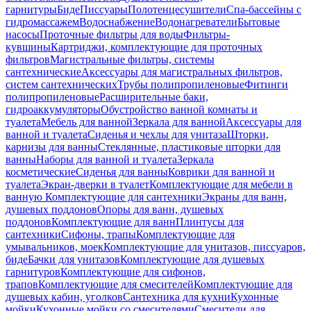
гарнитуры
Биде
Писсуары
Полотенцесушители
Спа-бассейны с
гидромассажем
Водоснабжение
Водонагреватели
Бытовые
насосы
Проточные фильтры для воды
Фильтры-
кувшины
Картриджи, комплектующие для проточных
фильтров
Магистральные фильтры, системы
сантехнические
Аксессуары для магистральных фильтров,
систем сантехнических
Трубы полипропиленовые
Фитинги
полипропиленовые
Расширительные баки,
гидроаккумуляторы
Обустройство ванной комнаты и
туалета
Мебель для ванной
Зеркала для ванной
Аксессуары для
ванной и туалета
Сиденья и чехлы для унитаза
Шторки,
карнизы для ванны
Стеклянные, пластиковые шторки для
ванны
Наборы для ванной и туалета
Зеркала
косметические
Сиденья для ванны
Коврики для ванной и
туалета
Экран-дверки в туалет
Комплектующие для мебели в
ванную
Комплектующие для сантехники
Экраны для ванн,
душевых поддонов
Опоры для ванн, душевых
поддонов
Комплектующие для ванн
Плинтусы для
сантехники
Сифоны, трапы
Комплектующие для
умывальников, моек
Комплектующие для унитазов, писсуаров,
биде
Бачки для унитазов
Комплектующие для душевых
гарнитуров
Комплектующие для сифонов,
трапов
Комплектующие для смесителей
Комплектующие для
душевых кабин, уголков
Сантехника для кухни
Кухонные
мойки
Кухонные мойки со смесителями
Смесители для