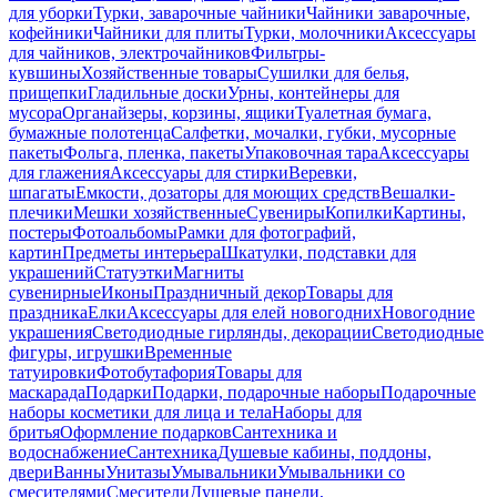
для уборки
Турки, заварочные чайники
Чайники заварочные,
кофейники
Чайники для плиты
Турки, молочники
Аксессуары
для чайников, электрочайников
Фильтры-
кувшины
Хозяйственные товары
Сушилки для белья,
прищепки
Гладильные доски
Урны, контейнеры для
мусора
Органайзеры, корзины, ящики
Туалетная бумага,
бумажные полотенца
Салфетки, мочалки, губки, мусорные
пакеты
Фольга, пленка, пакеты
Упаковочная тара
Аксессуары
для глажения
Аксессуары для стирки
Веревки,
шпагаты
Емкости, дозаторы для моющих средств
Вешалки-
плечики
Мешки хозяйственные
Сувениры
Копилки
Картины,
постеры
Фотоальбомы
Рамки для фотографий,
картин
Предметы интерьера
Шкатулки, подставки для
украшений
Статуэтки
Магниты
сувенирные
Иконы
Праздничный декор
Товары для
праздника
Елки
Аксессуары для елей новогодних
Новогодние
украшения
Светодиодные гирлянды, декорации
Светодиодные
фигуры, игрушки
Временные
татуировки
Фотобутафория
Товары для
маскарада
Подарки
Подарки, подарочные наборы
Подарочные
наборы косметики для лица и тела
Наборы для
бритья
Оформление подарков
Сантехника и
водоснабжение
Сантехника
Душевые кабины, поддоны,
двери
Ванны
Унитазы
Умывальники
Умывальники со
смесителями
Смесители
Душевые панели,