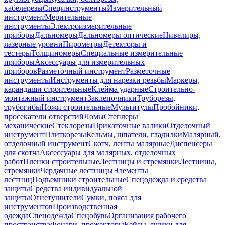
кабелерезы
Специнструменты
Измерительный
инструмент
Мерительные
инструменты
Электроизмерительные
приборы
Дальномеры
Дальномеры оптические
Нивелиры,
лазерные уровни
Пирометры
Детекторы и
тестеры
Толщиномеры
Специальные измерительные
приборы
Аксессуары для измерительных
приборов
Разметочный инструмент
Разметочные
инструменты
Инструменты для нарезки резьбы
Маркеры,
карандаши строительные
Клейма ударные
Строительно-
монтажный инструмент
Заклепочники
Труборезы,
трубогибы
Ножи строительные
Мультитулы
Пробойники,
просекатели отверстий
Ломы
Степлеры
механические
Стеклорезы
Прикаточные валики
Отделочный
инструмент
Плиткорезы
Кельмы, шпатели, гладилки
Малярный,
отделочный инструмент
Скотч, ленты малярные
Диспенсеры
для скотча
Аксессуары для малярных, отделочных
работ
Пленки строительные
Лестницы и стремянки
Лестницы,
стремянки
Чердачные лестницы
Элементы
лестниц
Подъемники строительные
Спецодежда и средства
защиты
Средства индивидуальной
защиты
Огнетушители
Сумки, пояса для
инструментов
Производственная
одежда
Спецодежда
Спецобувь
Организация рабочего
пространства
Фонари, прожекторы
Кейсы, ящики для