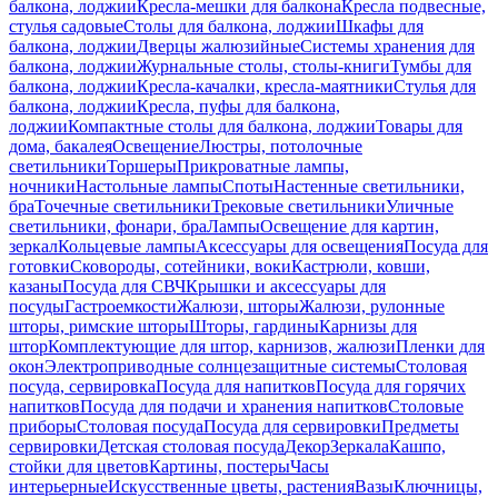
балкона, лоджии
Кресла-мешки для балкона
Кресла подвесные,
стулья садовые
Столы для балкона, лоджии
Шкафы для
балкона, лоджии
Дверцы жалюзийные
Системы хранения для
балкона, лоджии
Журнальные столы, столы-книги
Тумбы для
балкона, лоджии
Кресла-качалки, кресла-маятники
Стулья для
балкона, лоджии
Кресла, пуфы для балкона,
лоджии
Компактные столы для балкона, лоджии
Товары для
дома, бакалея
Освещение
Люстры, потолочные
светильники
Торшеры
Прикроватные лампы,
ночники
Настольные лампы
Споты
Настенные светильники,
бра
Точечные светильники
Трековые светильники
Уличные
светильники, фонари, бра
Лампы
Освещение для картин,
зеркал
Кольцевые лампы
Аксессуары для освещения
Посуда для
готовки
Сковороды, сотейники, воки
Кастрюли, ковши,
казаны
Посуда для СВЧ
Крышки и аксессуары для
посуды
Гастроемкости
Жалюзи, шторы
Жалюзи, рулонные
шторы, римские шторы
Шторы, гардины
Карнизы для
штор
Комплектующие для штор, карнизов, жалюзи
Пленки для
окон
Электроприводные солнцезащитные системы
Столовая
посуда, сервировка
Посуда для напитков
Посуда для горячих
напитков
Посуда для подачи и хранения напитков
Столовые
приборы
Столовая посуда
Посуда для сервировки
Предметы
сервировки
Детская столовая посуда
Декор
Зеркала
Кашпо,
стойки для цветов
Картины, постеры
Часы
интерьерные
Искусственные цветы, растения
Вазы
Ключницы,