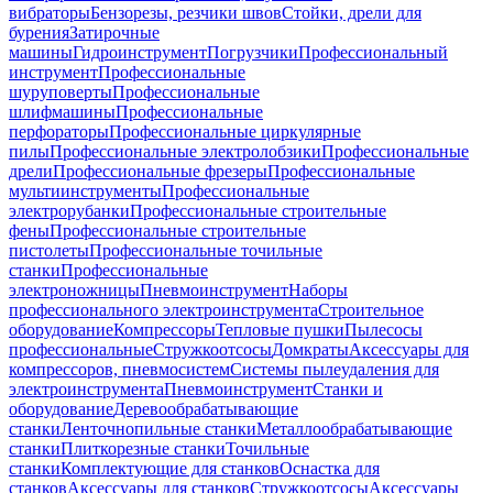
вибраторы
Бензорезы, резчики швов
Стойки, дрели для
бурения
Затирочные
машины
Гидроинструмент
Погрузчики
Профессиональный
инструмент
Профессиональные
шуруповерты
Профессиональные
шлифмашины
Профессиональные
перфораторы
Профессиональные циркулярные
пилы
Профессиональные электролобзики
Профессиональные
дрели
Профессиональные фрезеры
Профессиональные
мультиинструменты
Профессиональные
электрорубанки
Профессиональные строительные
фены
Профессиональные строительные
пистолеты
Профессиональные точильные
станки
Профессиональные
электроножницы
Пневмоинструмент
Наборы
профессионального электроинструмента
Строительное
оборудование
Компрессоры
Тепловые пушки
Пылесосы
профессиональные
Стружкоотсосы
Домкраты
Аксессуары для
компрессоров, пневмосистем
Системы пылеудаления для
электроинструмента
Пневмоинструмент
Станки и
оборудование
Деревообрабатывающие
станки
Ленточнопильные станки
Металлообрабатывающие
станки
Плиткорезные станки
Точильные
станки
Комплектующие для станков
Оснастка для
станков
Аксессуары для станков
Стружкоотсосы
Аксессуары