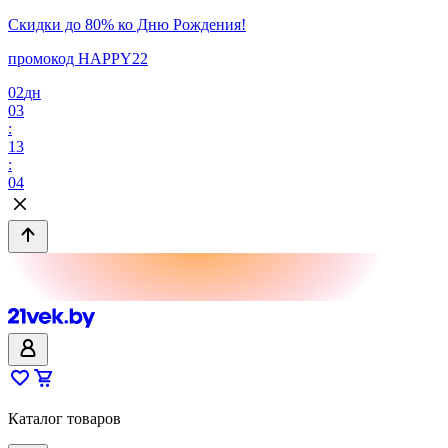
Скидки до 80% ко Дню Рождения!
промокод HAPPY22
02
дн
03
:
13
:
04
Каталог товаров