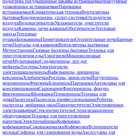
подогрева посуды
Винные шкафы встраиваемые
Вакуумные
упаковщики встраиваемые
Пароварки
встраиваемые
Климатическая техника
Вентиляторы
бытовые
Кондиционеры, сплит-системы
Охладители
воздуха
Водонагреватели
Увлажнители, очистители
воздуха
Камины, печи-камины
Обогреватели
Тепловые
завесы
Тепловые
пушки
Биокамины
Проветриватели
Отопительные печи
Банные
печи
Порталы для каминов
Вентиляторы вытяжные
Метеостанции
Газовые баллоны бытовые
Техника для
приготовления еды
Аэрогрили
Микроволновые
печи
Мультиварки
Сэндвичницы, хот-дог
мейкеры
Тостеры
Электрогрили,
электрошашлычницы
Вафельницы, орешницы,
кексницы
Хлебопечки
Ростеры, мини-печи
Йогуртницы,
мороженицы
Фризеры
Блинницы
Пароварки
Автоклавы для
консервирования
Сыроварни
Фритюрницы, фондю-
фритюрницы
Яйцеварки
Попкорницы
Техника для
дома
Пылесосы
Пылесосы профессиональные
Роботы-
пылесосы, мойщики окон
Пароочистители
Электровеники,
электрошвабры
Стеклоочистители
Стерилизационное
оборудование
Техника для приготовления
напитков
Электрочайники
Кофеварки,
кофемашины
Соковыжималки
Кофемолки
Вспениватели
молока
Сифоны для газирования воды
Аксессуары для