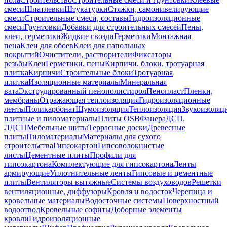
смеси
Шпатлевки
Штукатурки
Стяжки, самонивелирующие
смеси
Строительные смеси, составы
Гидроизоляционные
смеси
Грунтовки
Добавки для строительных смесей
Пены,
клеи, герметики
Жидкие гвозди
Герметики
Монтажная
пена
Клеи для обоев
Клеи для напольных
покрытий
Очистители, растворители
Фиксаторы
резьбы
Клеи
Герметики, пены
Кирпичи, блоки, тротуарная
плитка
Кирпичи
Строительные блоки
Тротуарная
плитка
Изоляционные материалы
Минеральная
вата
Экструдированный пенополистирол
Пенопласт
Пленки,
мембраны
Отражающая теплоизоляция
Гидроизоляционные
ленты
Поликарбонат
Шумоизоляция
Теплоизоляция
Звукоизоляц
плитные и пиломатериалы
Плиты OSB
Фанера
ДСП,
ЛДСП
Мебельные щиты
Террасные доски
Древесные
плиты
Пиломатериалы
Материалы для сухого
строительства
Гипсокартон
Гипсоволокнистые
листы
Цементные плиты
Профили для
гипсокартона
Комплектующие для гипсокартона
Ленты
армирующие
Уплотнительные ленты
Гипсовые и цементные
плиты
Вентиляторы вытяжные
Системы воздуховодов
Решетки
вентиляционные, диффузоры
Кровля и водосток
Черепица и
кровельные материалы
Водосточные системы
Поверхностный
водоотвод
Кровельные софиты
Доборные элементы
кровли
Гидроизоляционные