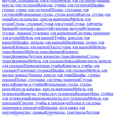
модули
Столешницы для кухни
Мебель для гостиной
Диваны,
кресла для гостиной
Комоды, тумбы для гостиной
Шкафы,
стенки, горки для гостиной
Полки, стеллажи для
гостиной
Журнальные столы, столы-книги
Кресла, стулья для
дома
Кресла-качалки, кресла-маятники
Мебель для
кухни
Столы, столики
Стулья для кухни
Стулья, табуреты
барные
Кухонный гарнитур
Кухонные модули
Кухонные
уголки, диваны
Стульчики для кормления
Системы хранения
для кухни
Мебель для ванной
Тумбы, консоли для
ванной
Шкафы, пеналы для ванной
Шкафчики, полки для
ванной
Зеркала для ванной
Аксессуары для ванной
Мебель-
трансформер
Мебель-трансформер
Кровати-
трансформеры
Детские кроватки-трансформеры
Столы-
трансформеры
Мебель для спальни
Зеркала
Комплекты мебели
для спальни
Прикроватные тумбы
Комоды и тумбы для
спальни
Туалетные столики
Шкафы для спальни
Мебель для
жилых комнат
Диваны, кресла для дома
Шкафы, стенки,
секции
Полки, стеллажи, системы хранения
Стулья,
кресла
Комоды и тумбы
Журнальные столы, столы-
книги
Кресла-качалки, кресла-маятники
Мебель для
телевизора
Комоды, тумбы под телевизор
Кронштейны, стойки
для телевизора
Каминокомплекты под телевизор
Мебель для
прихожей
Секции, тумбы в прихожую
Полки и системы
хранения в прихожую
Вешалки, подставки для
зонтов
Банкетки, скамьи
Ключницы, газетницы
Детская