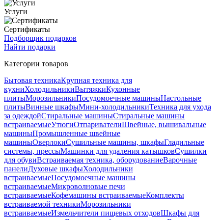
Услуги
Сертификаты
Подборщик подарков
Найти подарки
Категории товаров
Бытовая техника
Крупная техника для
кухни
Холодильники
Вытяжки
Кухонные
плиты
Морозильники
Посудомоечные машины
Настольные
плиты
Винные шкафы
Мини-холодильники
Техника для ухода
за одеждой
Стиральные машины
Стиральные машины
встраиваемые
Утюги
Отпариватели
Швейные, вышивальные
машины
Промышленные швейные
машины
Оверлоки
Сушильные машины, шкафы
Гладильные
системы, прессы
Машинки для удаления катышков
Сушилки
для обуви
Встраиваемая техника, оборудование
Варочные
панели
Духовые шкафы
Холодильники
встраиваемые
Посудомоечные машины
встраиваемые
Микроволновые печи
встраиваемые
Кофемашины встраиваемые
Комплекты
встраиваемой техники
Морозильники
встраиваемые
Измельчители пищевых отходов
Шкафы для