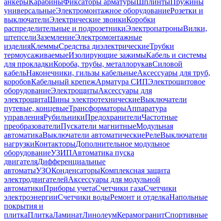
анкеры
Карабины
Фиксаторы арматуры
Шплинты
Пружины
универсальные
Электромонтажное оборудование
Розетки и
выключатели
Электрические звонки
Коробки
распределительные и подрозетники
Электропатроны
Вилки,
штепсели
Заземление
Электромонтажные
изделия
Клеммы
Средства диэлектрические
Трубки
термоусаживаемые
Изолирующие зажимы
Кабель и системы
для прокладки
Короба, трубы, металлорукав
Силовой
кабель
Наконечники, гильзы кабельные
Аксессуары для труб,
коробов
Кабельный крепеж
Арматура СИП
Электрощитовое
оборудование
Электрощиты
Аксессуары для
электрощита
Шины электротехнические
Выключатели
путевые, концевые
Трансформаторы
Аппаратура
управления
Рубильники
Предохранители
Частотные
преобразователи
Пускатели магнитные
Модульная
автоматика
Выключатели автоматические
Реле
Выключатели
нагрузки
Контакторы
Дополнительное модульное
оборудование
УЗИП
Автоматика пуска
двигателя
Дифференциальные
автоматы
УЗО
Конденсаторы
Комплексная защита
электродвигателей
Аксессуары для модульной
автоматики
Приборы учета
Счетчики газа
Счетчики
электроэнергии
Счетчики воды
Ремонт и отделка
Напольные
покрытия и
плитка
Плитка
Ламинат
Линолеум
Керамогранит
Спортивные