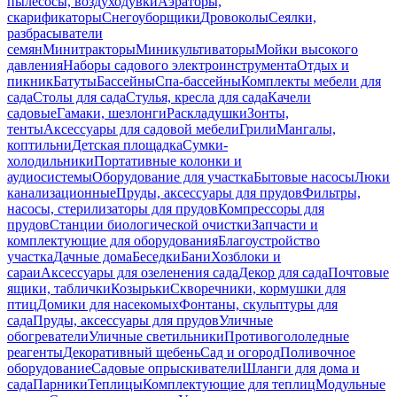
пылесосы, воздуходувки
Аэраторы,
скарификаторы
Снегоуборщики
Дровоколы
Сеялки,
разбрасыватели
семян
Минитракторы
Миникультиваторы
Мойки высокого
давления
Наборы садового электроинструмента
Отдых и
пикник
Батуты
Бассейны
Спа-бассейны
Комплекты мебели для
сада
Столы для сада
Стулья, кресла для сада
Качели
садовые
Гамаки, шезлонги
Раскладушки
Зонты,
тенты
Аксессуары для садовой мебели
Грили
Мангалы,
коптильни
Детская площадка
Сумки-
холодильники
Портативные колонки и
аудиосистемы
Оборудование для участка
Бытовые насосы
Люки
канализационные
Пруды, аксессуары для прудов
Фильтры,
насосы, стерилизаторы для прудов
Компрессоры для
прудов
Станции биологической очистки
Запчасти и
комплектующие для оборудования
Благоустройство
участка
Дачные дома
Беседки
Бани
Хозблоки и
сараи
Аксессуары для озеленения сада
Декор для сада
Почтовые
ящики, таблички
Козырьки
Скворечники, кормушки для
птиц
Домики для насекомых
Фонтаны, скульптуры для
сада
Пруды, аксессуары для прудов
Уличные
обогреватели
Уличные светильники
Противогололедные
реагенты
Декоративный щебень
Сад и огород
Поливочное
оборудование
Садовые опрыскиватели
Шланги для дома и
сада
Парники
Теплицы
Комплектующие для теплиц
Модульные