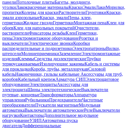
панели
Потолочные плиты
Багеты, молдинги,
уголки
Лакокрасочные материалы
Краски
Эмали
Лаки
Морилки,
пропитки
Колеры для краски
Растворители
Грунтовки
Краски,
эмали аэрозольные
Краски, эмали
Пены, клеи,
герметики
Жидкие гвозди
Герметики
Монтажная пена
Клеи для
обоев
Клеи для напольных покрытий
Очистители,
растворители
Фиксаторы резьбы
Клеи
Герметики,
пены
Электромонтажное оборудование
Розетки и
выключатели
Электрические звонки
Коробки
распределительные и подрозетники
Электропатроны
Вилки,
штепсели
Молниеприемники
Заземление
Электромонтажные
изделия
Клеммы
Средства диэлектрические
Трубки
термоусаживаемые
Изолирующие зажимы
Кабель и системы
для прокладки
Короба, трубы, металлорукав
Силовой
кабель
Наконечники, гильзы кабельные
Аксессуары для труб,
коробов
Кабельный крепеж
Арматура СИП
Электрощитовое
оборудование
Электрощиты
Аксессуары для
электрощита
Шины электротехнические
Выключатели
путевые, концевые
Трансформаторы
Аппаратура
управления
Рубильники
Предохранители
Частотные
преобразователи
Пускатели магнитные
Модульная
автоматика
Выключатели автоматические
Реле
Выключатели
нагрузки
Контакторы
Дополнительное модульное
оборудование
УЗИП
Автоматика пуска
двигателя
Дифференциальные