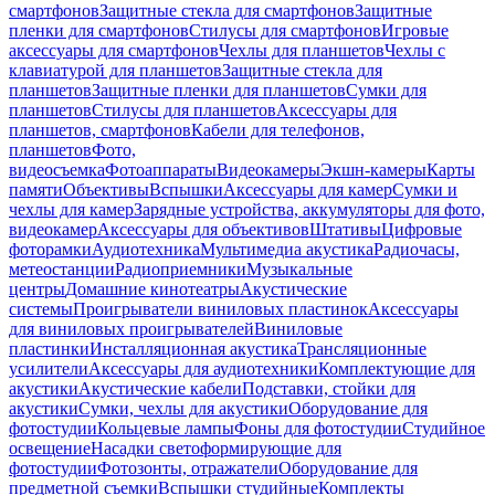
смартфонов
Защитные стекла для смартфонов
Защитные
пленки для смартфонов
Стилусы для смартфонов
Игровые
аксессуары для смартфонов
Чехлы для планшетов
Чехлы с
клавиатурой для планшетов
Защитные стекла для
планшетов
Защитные пленки для планшетов
Сумки для
планшетов
Стилусы для планшетов
Аксессуары для
планшетов, смартфонов
Кабели для телефонов,
планшетов
Фото,
видеосъемка
Фотоаппараты
Видеокамеры
Экшн-камеры
Карты
памяти
Объективы
Вспышки
Аксессуары для камер
Сумки и
чехлы для камер
Зарядные устройства, аккумуляторы для фото,
видеокамер
Аксессуары для объективов
Штативы
Цифровые
фоторамки
Аудиотехника
Мультимедиа акустика
Радиочасы,
метеостанции
Радиоприемники
Музыкальные
центры
Домашние кинотеатры
Акустические
системы
Проигрыватели виниловых пластинок
Аксессуары
для виниловых проигрывателей
Виниловые
пластинки
Инсталляционная акустика
Трансляционные
усилители
Аксессуары для аудиотехники
Комплектующие для
акустики
Акустические кабели
Подставки, стойки для
акустики
Сумки, чехлы для акустики
Оборудование для
фотостудии
Кольцевые лампы
Фоны для фотостудии
Студийное
освещение
Насадки светоформирующие для
фотостудии
Фотозонты, отражатели
Оборудование для
предметной съемки
Вспышки студийные
Комплекты