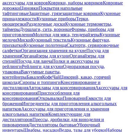
аксессуары для ковров
Коврики, наборы ковриков
Ковровые
дорожки
Циновки
Покрытия напольные
тафтинговые
Защитные, грязезащитные коврики
Кухонные
принадлежности
Кухонные приборы
Терки,
овощерезки
Разделочные доски
Кухонные термометры,
таймеры
Дуршлаги, сита, воронки
Формы, приборы для
приготовления
Молотки для мяса, тендерайзеры
Кухонные
мелочи
Миски
Кухонный текстиль
Кухонные фартуки,
прихватки
Кухонные полотенца
Скатерти, сервировочные
салфетки
Организация хранения на кухне
Посуда для
хранения
Органайзеры для кухни
Органайзеры для
специй
Посуда для ланча
Полки и аксессуары на
рейлинги
Рейлинги для кухни
Одноразовая посуда,
упаковка
Вакуумные пакеты,
контейнеры
Бакалея
Кофе
Чай
Цикорий, какао, горячий
шоколад
Сиропы и топпинги
Консервирование и
дистилляция
Автоклавы для консервирования
Аксессуары для
консервирования
Приспособления для
консервирования
Открывалки
Пивоварни
Емкости для
брожения
Ингредиенты для приготовления алкогольных
напитков
Аксессуары для приготовления и хранения
алкогольных напитков
Комплектующие для
дистилляторов
Прессы, дробилки для виноделия и
пивоварения
Дистилляторы бытовые
Уборочный
инвентарь
Швабры, насадки
Ведра, тазы для уборки
Наборы