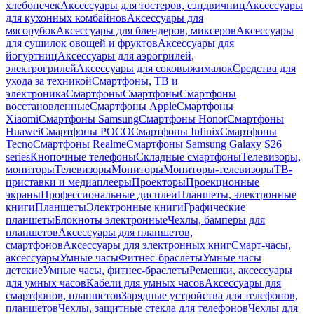
хлебопечек
Аксессуары для тостеров, сэндвичниц
Аксессуары
для кухонных комбайнов
Аксессуары для
мясорубок
Аксессуары для блендеров, миксеров
Аксессуары
для сушилок овощей и фруктов
Аксессуары для
йогуртниц
Аксессуары для аэрогрилей,
электрогрилей
Аксессуары для соковыжималок
Средства для
ухода за техникой
Смартфоны, ТВ и
электроника
Смартфоны
Смартфоны
Смартфоны
восстановленные
Смартфоны Apple
Смартфоны
Xiaomi
Смартфоны Samsung
Смартфоны Honor
Смартфоны
Huawei
Смартфоны POCO
Смартфоны Infinix
Смартфоны
Tecno
Смартфоны Realme
Смартфоны Samsung Galaxy S26
series
Кнопочные телефоны
Складные смартфоны
Телевизоры,
мониторы
Телевизоры
Мониторы
Мониторы-телевизоры
ТВ-
приставки и медиаплееры
Проекторы
Проекционные
экраны
Профессиональные дисплеи
Планшеты, электронные
книги
Планшеты
Электронные книги
Графические
планшеты
Блокноты электронные
Чехлы, бамперы для
планшетов
Аксессуары для планшетов,
смартфонов
Аксессуары для электронных книг
Смарт-часы,
аксессуары
Умные часы
Фитнес-браслеты
Умные часы
детские
Умные часы, фитнес-браслеты
Ремешки, аксессуары
для умных часов
Кабели для умных часов
Аксессуары для
смартфонов, планшетов
Зарядные устройства для телефонов,
планшетов
Чехлы, защитные стекла для телефонов
Чехлы для