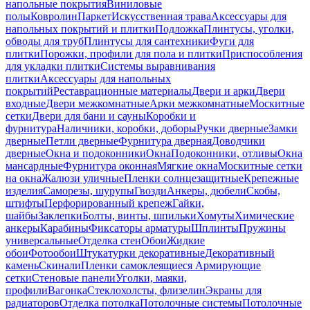
напольные покрытия
Виниловые
полы
Ковролин
Паркет
Искусственная трава
Аксессуары для
напольных покрытий и плитки
Подложка
Плинтусы, уголки,
обводы для труб
Плинтусы для сантехники
Фуги для
плитки
Порожки, профили для пола и плитки
Приспособления
для укладки плитки
Системы выравнивания
плитки
Аксессуары для напольных
покрытий
Реставрационные материалы
Двери и арки
Двери
входные
Двери межкомнатные
Арки межкомнатные
Москитные
сетки
Двери для бани и сауны
Коробки и
фурнитура
Наличники, коробки, доборы
Ручки дверные
Замки
дверные
Петли дверные
Фурнитура дверная
Доводчики
дверные
Окна и подоконники
Окна
Подоконники, отливы
Окна
мансардные
Фурнитура оконная
Мягкие окна
Москитные сетки
на окна
Жалюзи уличные
Пленки солнцезащитные
Крепежные
изделия
Саморезы, шурупы
Гвозди
Анкеры, дюбели
Скобы,
штифты
Перфорированный крепеж
Гайки,
шайбы
Заклепки
Болты, винты, шпильки
Хомуты
Химические
анкеры
Карабины
Фиксаторы арматуры
Шплинты
Пружины
универсальные
Отделка стен
Обои
Жидкие
обои
Фотообои
Штукатурки декоративные
Декоративный
камень
Скинали
Пленки самоклеящиеся
Армирующие
сетки
Стеновые панели
Уголки, маяки,
профили
Вагонка
Стеклохолсты, флизелин
Экраны для
радиаторов
Отделка потолка
Потолочные системы
Потолочные