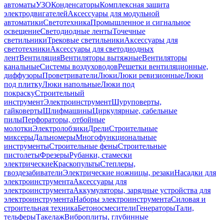
автоматы
УЗО
Конденсаторы
Комплексная защита
электродвигателей
Аксессуары для модульной
автоматики
Светотехника
Промышленное и сигнальное
освещение
Светодиодные ленты
Точечные
светильники
Трековые светильники
Аксессуары для
светотехники
Аксессуары для светодиодных
лент
Вентиляция
Вентиляторы вытяжные
Вентиляторы
канальные
Системы воздуховодов
Решетки вентиляционные,
диффузоры
Проветриватели
Люки
Люки ревизионные
Люки
под плитку
Люки напольные
Люки под
покраску
Строительный
инструмент
Электроинструмент
Шуруповерты,
гайковерты
Шлифмашины
Циркулярные, сабельные
пилы
Перфораторы, отбойные
молотки
Электролобзики
Дрели
Строительные
миксеры
Дальномеры
Многофункциональные
инструменты
Строительные фены
Строительные
пистолеты
Фрезеры
Рубанки, стамески
электрические
Краскопульты
Степлеры,
гвоздезабиватели
Электрические ножницы, резаки
Насадки для
электроинструмента
Аксессуары для
электроинструмента
Аккумуляторы, зарядные устройства для
электроинструмента
Наборы электроинструмента
Силовая и
строительная техника
Бетоносмесители
Генераторы
Тали,
тельферы
Такелаж
Виброплиты, глубинные