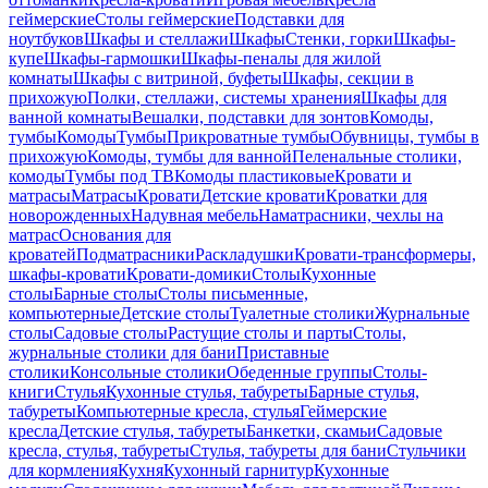
геймерские
Столы геймерские
Подставки для
ноутбуков
Шкафы и стеллажи
Шкафы
Стенки, горки
Шкафы-
купе
Шкафы-гармошки
Шкафы-пеналы для жилой
комнаты
Шкафы с витриной, буфеты
Шкафы, секции в
прихожую
Полки, стеллажи, системы хранения
Шкафы для
ванной комнаты
Вешалки, подставки для зонтов
Комоды,
тумбы
Комоды
Тумбы
Прикроватные тумбы
Обувницы, тумбы в
прихожую
Комоды, тумбы для ванной
Пеленальные столики,
комоды
Тумбы под ТВ
Комоды пластиковые
Кровати и
матрасы
Матрасы
Кровати
Детские кровати
Кроватки для
новорожденных
Надувная мебель
Наматрасники, чехлы на
матрас
Основания для
кроватей
Подматрасники
Раскладушки
Кровати-трансформеры,
шкафы-кровати
Кровати-домики
Столы
Кухонные
столы
Барные столы
Столы письменные,
компьютерные
Детские столы
Туалетные столики
Журнальные
столы
Садовые столы
Растущие столы и парты
Столы,
журнальные столики для бани
Приставные
столики
Консольные столики
Обеденные группы
Столы-
книги
Стулья
Кухонные стулья, табуреты
Барные стулья,
табуреты
Компьютерные кресла, стулья
Геймерские
кресла
Детские стулья, табуреты
Банкетки, скамьи
Садовые
кресла, стулья, табуреты
Стулья, табуреты для бани
Стульчики
для кормления
Кухня
Кухонный гарнитур
Кухонные