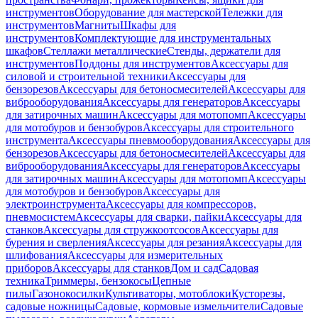
инструментов
Оборудование для мастерской
Тележки для
инструментов
Магниты
Шкафы для
инструментов
Комплектующие для инструментальных
шкафов
Стеллажи металлические
Стенды, держатели для
инструментов
Поддоны для инструментов
Аксессуары для
силовой и строительной техники
Аксессуары для
бензорезов
Аксессуары для бетоносмесителей
Аксессуары для
виброоборудования
Аксессуары для генераторов
Аксессуары
для затирочных машин
Аксессуары для мотопомп
Аксессуары
для мотобуров и бензобуров
Аксессуары для строительного
инструмента
Аксессуары пневмооборудования
Аксессуары для
бензорезов
Аксессуары для бетоносмесителей
Аксессуары для
виброоборудования
Аксессуары для генераторов
Аксессуары
для затирочных машин
Аксессуары для мотопомп
Аксессуары
для мотобуров и бензобуров
Аксессуары для
электроинструмента
Аксессуары для компрессоров,
пневмосистем
Аксессуары для сварки, пайки
Аксессуары для
станков
Аксессуары для стружкоотсосов
Аксессуары для
бурения и сверления
Аксессуары для резания
Аксессуары для
шлифования
Аксессуары для измерительных
приборов
Аксессуары для станков
Дом и сад
Садовая
техника
Триммеры, бензокосы
Цепные
пилы
Газонокосилки
Культиваторы, мотоблоки
Кусторезы,
садовые ножницы
Садовые, кормовые измельчители
Садовые