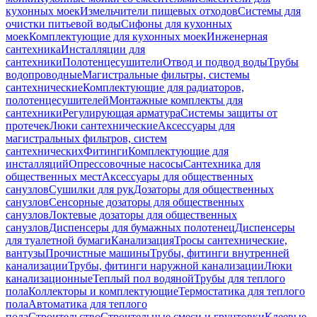
кухонных моек
Измельчители пищевых отходов
Системы для
очистки питьевой воды
Сифоны для кухонных
моек
Комплектующие для кухонных моек
Инженерная
сантехника
Инсталляции для
сантехники
Полотенцесушители
Отвод и подвод воды
Трубы
водопроводные
Магистральные фильтры, системы
сантехнические
Комплектующие для радиаторов,
полотенцесушителей
Монтажные комплекты для
сантехники
Регулирующая арматура
Системы защиты от
протечек
Люки сантехнические
Аксессуары для
магистральных фильтров, систем
сантехнических
Фитинги
Комплектующие для
инсталляций
Опрессовочные насосы
Сантехника для
общественных мест
Аксессуары для общественных
санузлов
Сушилки для рук
Дозаторы для общественных
санузлов
Сенсорные дозаторы для общественных
санузлов
Локтевые дозаторы для общественных
санузлов
Диспенсеры для бумажных полотенец
Диспенсеры
для туалетной бумаги
Канализация
Тросы сантехнические,
вантузы
Прочистные машины
Трубы, фитинги внутренней
канализации
Трубы, фитинги наружной канализации
Люки
канализационные
Теплый пол водяной
Трубы для теплого
пола
Коллекторы и комплектующие
Термостатика для теплого
пола
Автоматика для теплого
пола
Строительство
Строительные смеси и грунтовки
Клеевые