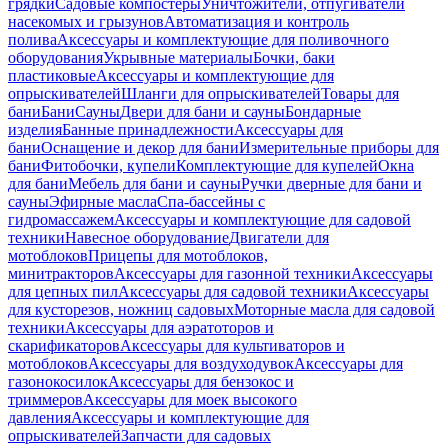
грядки
Садовые компостеры
Уничтожители, отпугиватели
насекомых и грызунов
Автоматизация и контроль
полива
Аксессуары и комплектующие для поливочного
оборудования
Укрывные материалы
Бочки, баки
пластиковые
Аксессуары и комплектующие для
опрыскивателей
Шланги для опрыскивателей
Товары для
бани
Бани
Сауны
Двери для бани и сауны
Бондарные
изделия
Банные принадлежности
Аксессуары для
бани
Оснащение и декор для бани
Измерительные приборы для
бани
Фитобочки, купели
Комплектующие для купелей
Окна
для бани
Мебель для бани и сауны
Ручки дверные для бани и
сауны
Эфирные масла
Спа-бассейны с
гидромассажем
Аксессуары и комплектующие для садовой
техники
Навесное оборудование
Двигатели для
мотоблоков
Прицепы для мотоблоков,
минитракторов
Аксессуары для газонной техники
Аксессуары
для цепных пил
Аксессуары для садовой техники
Аксессуары
для кусторезов, ножниц садовых
Моторные масла для садовой
техники
Аксессуары для аэратоторов и
скарификаторов
Аксессуары для культиваторов и
мотоблоков
Аксессуары для воздуходувок
Аксессуары для
газонокосилок
Аксессуары для бензокос и
триммеров
Аксессуары для моек высокого
давления
Аксессуары и комплектующие для
опрыскивателей
Запчасти для садовых