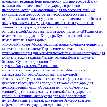
домашней техники
Принадлежности для пылесосов
Щетки,
насадки для пылесосов
Аксессуары для роботов-
пылесосов
Расходные материалы для пылесосов
Станции,
аккумуляторы для роботов-пылесосов
Аксессуары для
швейных машин
Аксессуары для промышленного швейного
оборудования
Аксессуары для стиральных и сушильных
машин
Аксессуары для пароочистителей,
отпаривателей
Аксессуары для стеклоочистителей
Техника для
измельчения продуктов
Блендеры
Кухонные комбайны,
измельчители
Планетарные
миксеры
Миксеры
Мясорубки
Ломтерезки
Комплектующие для
климатической техники
Управление климатической
техникой
Фильтры для климатической техники
Аксессуары для
климатической техники
Мелкая техника
Весы кухонные,
бытовые
Сушилки для овощей и
фруктов
Вакууматоры
Открывалки,
картофелечистки
Проращиватели семян
Маслобойки,
сепараторы бытовые
Аксессуары для крупной
техники
Аксессуары для вытяжек
Аксессуары для плит и
духовок
Аксессуары для холодильников
Аксессуары для
посудомоечных машин
Средства для посудомоечных
машин
Средства для ухода за техникой
Аксессуары для
кухонной техники
Аксессуары для микроволновых
печей
Вакуумные пакеты, контейнеры
Аксессуары для
кофемашин
Аксессуары для мультиварок,