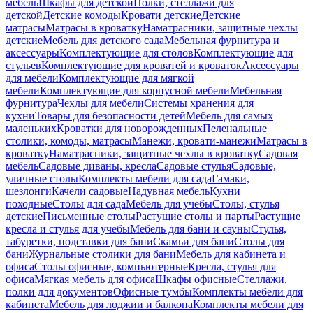
мебель
Шкафы для детской
Полки, стеллажи для
детской
Детские комоды
Кровати детские
Детские
матрасы
Матрасы в кроватку
Наматрасники, защитные чехлы
детские
Мебель для детского сада
Мебельная фурнитура и
аксессуары
Комплектующие для столов
Комплектующие для
стульев
Комплектующие для кроватей и кроваток
Аксессуары
для мебели
Комплектующие для мягкой
мебели
Комплектующие для корпусной мебели
Мебельная
фурнитура
Чехлы для мебели
Системы хранения для
кухни
Товары для безопасности детей
Мебель для самых
маленьких
Кроватки для новорожденных
Пеленальные
столики, комоды, матрасы
Манежи, кровати-манежи
Матрасы в
кроватку
Наматрасники, защитные чехлы в кроватку
Садовая
мебель
Садовые диваны, кресла
Садовые стулья
Садовые,
уличные столы
Комплекты мебели для сада
Гамаки,
шезлонги
Качели садовые
Надувная мебель
Кухни
походные
Столы для сада
Мебель для учебы
Столы, стулья
детские
Письменные столы
Растущие столы и парты
Растущие
кресла и стулья для учебы
Мебель для бани и сауны
Стулья,
табуретки, подставки для бани
Скамьи для бани
Столы для
бани
Журнальные столики для бани
Мебель для кабинета и
офиса
Столы офисные, компьютерные
Кресла, стулья для
офиса
Мягкая мебель для офиса
Шкафы офисные
Стеллажи,
полки для документов
Офисные тумбы
Комплекты мебели для
кабинета
Мебель для лоджии и балкона
Комплекты мебели для