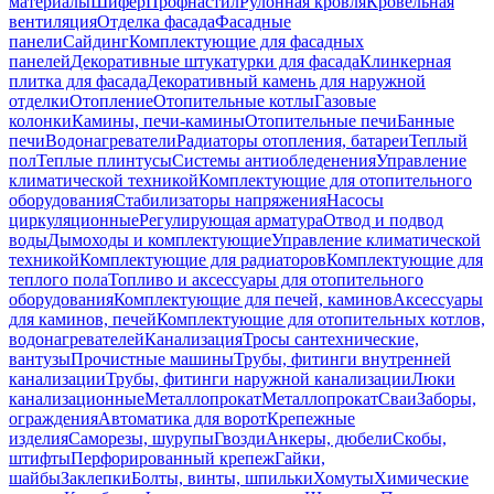
материалы
Шифер
Профнастил
Рулонная кровля
Кровельная
вентиляция
Отделка фасада
Фасадные
панели
Сайдинг
Комплектующие для фасадных
панелей
Декоративные штукатурки для фасада
Клинкерная
плитка для фасада
Декоративный камень для наружной
отделки
Отопление
Отопительные котлы
Газовые
колонки
Камины, печи-камины
Отопительные печи
Банные
печи
Водонагреватели
Радиаторы отопления, батареи
Теплый
пол
Теплые плинтусы
Системы антиобледенения
Управление
климатической техникой
Комплектующие для отопительного
оборудования
Стабилизаторы напряжения
Насосы
циркуляционные
Регулирующая арматура
Отвод и подвод
воды
Дымоходы и комплектующие
Управление климатической
техникой
Комплектующие для радиаторов
Комплектующие для
теплого пола
Топливо и аксессуары для отопительного
оборудования
Комплектующие для печей, каминов
Аксессуары
для каминов, печей
Комплектующие для отопительных котлов,
водонагревателей
Канализация
Тросы сантехнические,
вантузы
Прочистные машины
Трубы, фитинги внутренней
канализации
Трубы, фитинги наружной канализации
Люки
канализационные
Металлопрокат
Металлопрокат
Сваи
Заборы,
ограждения
Автоматика для ворот
Крепежные
изделия
Саморезы, шурупы
Гвозди
Анкеры, дюбели
Скобы,
штифты
Перфорированный крепеж
Гайки,
шайбы
Заклепки
Болты, винты, шпильки
Хомуты
Химические