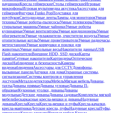
наушники
Кресла геймерские
Столы геймерские
Игровые
микрофоны
Игровая мультимедиа акустика
Аксессуары для
геймеров
Фигурки Funko Pop
Подставки для
ноутбуков
Светодиодные ленты
Лампы для мониторов
Умная
техника
Умные роботы-пылесосы
Умные телевизоры
Умные
стиральные машины
Умные чайники
Умные роботы
кулинарные
Умные вентиляторы
Умные кондиционеры
Умные
обогреватели
Умные увлажнители, очистители воздуха
Умные
отопительные котлы
Умные проветриватели
Умные радиочасы,
метеостанции
Умные кормушки и поилки для
животных
Умные напольные весы
Накопители данных
USB
Flash накопители
Внешние HDD, SSD диски
Карты
памяти
Сетевые накопители
Картридеры
Оптические
диски
Наблюдение и безопасность
Камеры
видеонаблюдения
Аксессуары для CCTV
Домофоны,
вызывные панели
Датчики для дома
Охранные системы,
сигнализации
Системы контроля и управления
доступом
Металлодетекторы
Мебель
Мягкая мебель
Диваны,
тахты
Диваны прямые
Диваны угловые
Диваны П-
образные
Кухонные уголки, диваны
Диваны
модульные
Детские диваны
Диваны садовые
Комплекты мягкой
мебели
Бескаркасные кресла-мешки и диваны
Надувные
диваны
Кресла
Кресла
Кресла-мешки и пуфы
Кресла-качалки,
кресла-маятники
Детские кресла, пуфы
Надувные кресла
Пуфы,
оттоманки
Кресла-кровати
Игровая мебель
Кресла