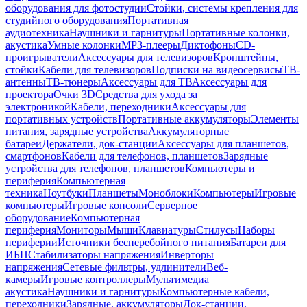
оборудования для фотостудии
Стойки, системы крепления для
студийного оборудования
Портативная
аудиотехника
Наушники и гарнитуры
Портативные колонки,
акустика
Умные колонки
MP3-плееры
Диктофоны
CD-
проигрыватели
Аксессуары для телевизоров
Кронштейны,
стойки
Кабели для телевизоров
Подписки на видеосервисы
ТВ-
антенны
ТВ-тюнеры
Аксессуары для ТВ
Аксессуары для
проектора
Очки 3D
Средства для ухода за
электроникой
Кабели, переходники
Аксессуары для
портативных устройств
Портативные аккумуляторы
Элементы
питания, зарядные устройства
Аккумуляторные
батареи
Держатели, док-станции
Аксессуары для планшетов,
смартфонов
Кабели для телефонов, планшетов
Зарядные
устройства для телефонов, планшетов
Компьютеры и
периферия
Компьютерная
техника
Ноутбуки
Планшеты
Моноблоки
Компьютеры
Игровые
компьютеры
Игровые консоли
Серверное
оборудование
Компьютерная
периферия
Мониторы
Мыши
Клавиатуры
Стилусы
Наборы
периферии
Источники бесперебойного питания
Батареи для
ИБП
Стабилизаторы напряжения
Инверторы
напряжения
Сетевые фильтры, удлинители
Веб-
камеры
Игровые контроллеры
Мультимедиа
акустика
Наушники и гарнитуры
Компьютерные кабели,
переходники
Зарядные, аккумуляторы
Док-станции,