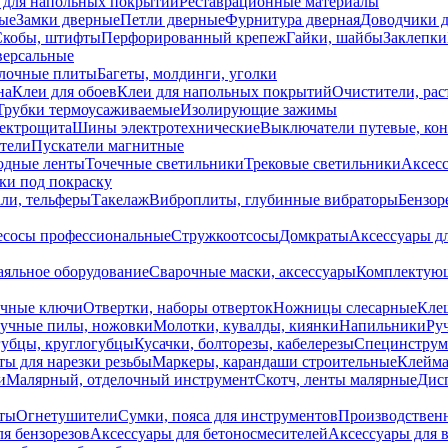
 для напольных покрытий
Реставрационные материалы
ые
Замки дверные
Петли дверные
Фурнитура дверная
Доводчики 
Скобы, штифты
Перфорированный крепеж
Гайки, шайбы
Заклепки
ерсальные
лочные плиты
Багеты, молдинги, уголки
на
Клеи для обоев
Клеи для напольных покрытий
Очистители, рас
Трубки термоусаживаемые
Изолирующие зажимы
лектрощита
Шины электротехнические
Выключатели путевые, ко
атели
Пускатели магнитные
одные ленты
Точечные светильники
Трековые светильники
Аксесс
и под покраску
ли, тельферы
Такелаж
Виброплиты, глубинные вибраторы
Бензор
сосы профессиональные
Стружкоотсосы
Домкраты
Аксессуары д
аяльное оборудование
Сварочные маски, аксессуары
Комплектующ
ечные ключи
Отвертки, наборы отверток
Ножницы слесарные
Кле
учные пилы, ножовки
Молотки, кувалды, киянки
Напильники
Ру
убцы, круглогубцы
Кусачки, болторезы, кабелерезы
Специнструм
ы для нарезки резьбы
Маркеры, карандаши строительные
Клейма
и
Малярный, отделочный инструмент
Скотч, ленты малярные
Дисп
иты
Огнетушители
Сумки, пояса для инструментов
Производствен
я бензорезов
Аксессуары для бетоносмесителей
Аксессуары для 