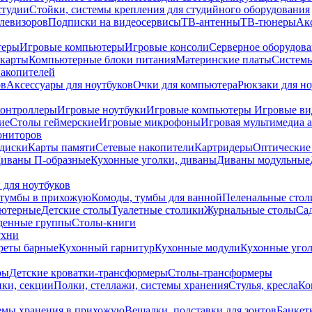
студии
Стойки, системы крепления для студийного оборудования
елевизоров
Подписки на видеосервисы
ТВ-антенны
ТВ-тюнеры
Ак
теры
Игровые компьютеры
Игровые консоли
Серверное оборудов
карты
Компьютерные блоки питания
Материнские платы
Системы
накопителей
ов
Аксессуары для ноутбуков
Очки для компьютера
Рюкзаки для но
контроллеры
Игровые ноутбуки
Игровые компьютеры
Игровые ви
ие
Столы геймерские
Игровые микрофоны
Игровая мультимедиа 
ониторов
диски
Карты памяти
Сетевые накопители
Картридеры
Оптические
иваны П-образные
Кухонные уголки, диваны
Диваны модульные
 для ноутбуков
тумбы в прихожую
Комоды, тумбы для ванной
Пеленальные стол
ьютерные
Детские столы
Туалетные столики
Журнальные столы
Са
денные группы
Столы-книги
ухни
уреты барные
Кухонный гарнитур
Кухонные модули
Кухонные угол
ры
Детские кроватки-трансформеры
Столы-трансформеры
ки, секции
Полки, стеллажи, системы хранения
Стулья, кресла
Ко
емы хранения в прихожую
Вешалки, подставки для зонтов
Банкет