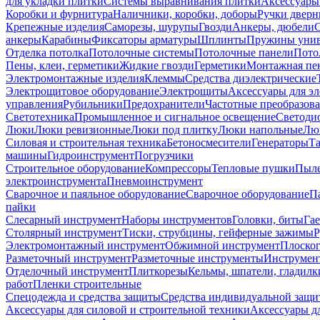
для укладки плитки
Системы выравнивания плитки
Аксессуары
Коробки и фурнитура
Наличники, коробки, доборы
Ручки дверн
Крепежные изделия
Саморезы, шурупы
Гвозди
Анкеры, дюбели
анкеры
Карабины
Фиксаторы арматуры
Шплинты
Пружины унив
Отделка потолка
Потолочные системы
Потолочные панели
Пото
Пены, клеи, герметики
Жидкие гвозди
Герметики
Монтажная пе
Электромонтажные изделия
Клеммы
Средства диэлектрические
Электрощитовое оборудование
Электрощиты
Аксессуары для э
управления
Рубильники
Предохранители
Частотные преобразов
Светотехника
Промышленное и сигнальное освещение
Светоди
Люки
Люки ревизионные
Люки под плитку
Люки напольные
Люк
Силовая и строительная техника
Бетоносмесители
Генераторы
Та
машины
Гидроинструмент
Погрузчики
Строительное оборудование
Компрессоры
Тепловые пушки
Пыле
электроинструмента
Пневмоинструмент
Сварочное и паяльное оборудование
Сварочное оборудование
П
пайки
Слесарный инструмент
Наборы инструментов
Головки, биты
Га
Столярный инструмент
Тиски, струбцины, гейферные зажимы
Р
Электромонтажный инструмент
Обжимной инструмент
Плоског
Разметочный инструмент
Разметочные инструменты
Инструмент
Отделочный инструмент
Плиткорезы
Кельмы, шпатели, гладилк
работ
Пленки строительные
Спецодежда и средства защиты
Средства индивидуальной защ
Аксессуары для силовой и строительной техники
Аксессуары дл