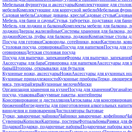
Мебельная фурнитура и аксессуары
Комплектующие для столов
мебели
Комплектующие для корпусной мебели
Мебельная фурн
Садовая мебель
Садовые диваны, кресла
Садовые стулья
Садовые
Мебель для бани и сауны
Стулья, табуретки, подставки для бани
Мебель для лоджии и балкона
Комплекты мебели для балкона, 
лоджии
Дверцы жалюзийные
Системы хранения для балкона, л
лоджии
Кресла, пуфы для балкона, лоджии
Компактные столы дл
Посуда для готовки
Сковороды, сотейники, воки
Кастрюли, ков
Столовая посуда, сервировка
Посуда для напитков
Посуда для г
сервировки
Детская столовая посуда
Посуда для выпечки, запекания
Формы для выпечки, запекания
Аксессуары для бара
Сервировка для напитков
Аксессуары для 
бары
Штопоры, открывалки для бутылок
Кухонные ножи, аксессуары
Ножи
Аксессуары для кухонных н
Кухонные принадлежности
Кухонные приборы
Терки, овощерез
мяса, тендерайзеры
Кухонные мелочи
Миски
Организация хранения на кухне
Посуда для хранения
Органайзе
посуда, упаковка
Вакуумные пакеты, контейнеры
Консервирование и дистилляция
Автоклавы для консервирован
брожения
Ингредиенты для приготовления алкогольных напит
виноделия и пивоварения
Дистилляторы бытовые
Турки, заварочные чайники
Чайники заварочные, кофейники
Ча
Сувениры
Копилки
Картины, постеры
Фотоальбомы
Рамки для ф
Подарки
Подарки, подарочные наборы
Подарочные наборы косм
Водоснабжение
Водонагреватели
Бытовые насосы
Проточные фи