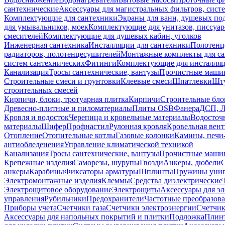
сантехнические
Аксессуары для магистральных фильтров, сист
Комплектующие для сантехники
Экраны для ванн, душевых по
для умывальников, моек
Комплектующие для унитазов, писсуар
смесителей
Комплектующие для душевых кабин, уголков
Инженерная сантехника
Инсталляции для сантехники
Полотенц
радиаторов, полотенцесушителей
Монтажные комплекты для с
систем сантехнических
Фитинги
Комплектующие для инсталля
Канализация
Тросы сантехнические, вантузы
Прочистные маши
Строительные смеси и грунтовки
Клеевые смеси
Шпатлевки
Шту
строительных смесей
Кирпичи, блоки, тротуарная плитка
Кирпичи
Строительные бло
Древесно-плитные и пиломатериалы
Плиты OSB
Фанера
ДСП, 
Кровля и водосток
Черепица и кровельные материалы
Водосточ
материалы
Шифер
Профнастил
Рулонная кровля
Кровельная вен
Отопление
Отопительные котлы
Газовые колонки
Камины, печи
антиобледенения
Управление климатической техникой
Канализация
Тросы сантехнические, вантузы
Прочистные маши
Крепежные изделия
Саморезы, шурупы
Гвозди
Анкеры, дюбели
анкеры
Карабины
Фиксаторы арматуры
Шплинты
Пружины унив
Электромонтажные изделия
Клеммы
Средства диэлектрические
Электрощитовое оборудование
Электрощиты
Аксессуары для э
управления
Рубильники
Предохранители
Частотные преобразов
Приборы учета
Счетчики газа
Счетчики электроэнергии
Счетчи
Аксессуары для напольных покрытий и плитки
Подложка
Плинт