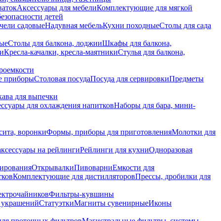
ваток
Аксессуары для мебели
Комплектующие для мягкой
безопасности детей
чели садовые
Надувная мебель
Кухни походные
Столы для сада
вые
Столы для балкона, лоджии
Шкафы для балкона,
ии
Кресла-качалки, кресла-маятники
Стулья для балкона,
роемкости
е приборы
Столовая посуда
Посуда для сервировки
Предметы
укава для выпечки
ссуары для охлаждения напитков
Наборы для бара, мини-
сита, воронки
Формы, приборы для приготовления
Молотки для
аксессуары на рейлинги
Рейлинги для кухни
Одноразовая
вирования
Открывалки
Пивоварни
Емкости для
тков
Комплектующие для дистилляторов
Прессы, дробилки для
лектрочайников
Фильтры-кувшины
я украшений
Статуэтки
Магниты сувенирные
Иконы
ля проточных фильтров
Магистральные фильтры, системы