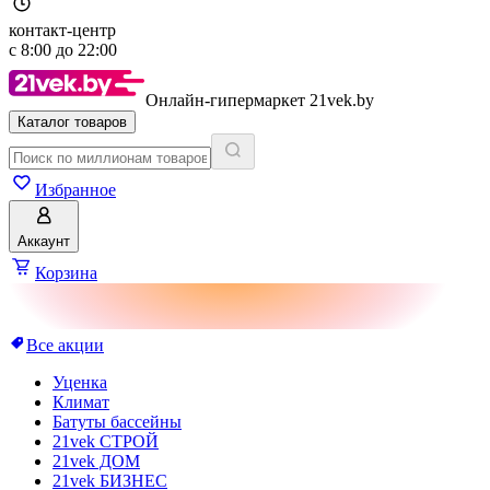
контакт-центр
с
8:00
до
22:00
Онлайн-гипермаркет 21vek.by
Каталог товаров
Избранное
Аккаунт
Корзина
Все акции
Уценка
Климат
Батуты бассейны
21vek СТРОЙ
21vek ДОМ
21vek БИЗНЕС