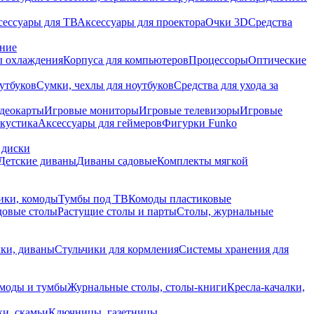
сессуары для ТВ
Аксессуары для проектора
Очки 3D
Средства
ание
 охлаждения
Корпуса для компьютеров
Процессоры
Оптические
утбуков
Сумки, чехлы для ноутбуков
Средства для ухода за
деокарты
Игровые мониторы
Игровые телевизоры
Игровые
акустика
Аксессуары для геймеров
Фигурки Funko
 диски
Детские диваны
Диваны садовые
Комплекты мягкой
ики, комоды
Тумбы под ТВ
Комоды пластиковые
довые столы
Растущие столы и парты
Столы, журнальные
ки, диваны
Стульчики для кормления
Системы хранения для
моды и тумбы
Журнальные столы, столы-книги
Кресла-качалки,
ки, скамьи
Ключницы, газетницы