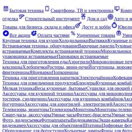
Бытовая техника
Смартфоны, ТВ и электроника
Комп
отделка
Строительный инструмент
Дом и сад
Авто и 
Товары для бизнеса, склада и офиса
Досуг и хобби
Ювели
Все акции
Оплата частями
Уцененные товары
Умны
Крупная техника для кухни
Холодильники
Вытяжки
Кухонные 
Встраиваемая техника, оборудование
Варочные панели
Духовые
встраиваемые
Комплекты встраиваемой техники
Морозильники 
упаковщики встраиваемые
Пароварки встраиваемые
Техника для приготовления еды
Аэрогрили
Микроволновые пе
кексницы
Хлебопечки
Ростеры, мини-печи
Йогуртницы, морож
фритюрницы
Яйцеварки
Попкорницы
Техника для приготовления напитков
Электрочайники
Кофевар
Техника для измельчения продуктов
Блендеры
Кухонные комбай
Мелкая техника
Весы кухонные, бытовые
Сушилки для овощей 
Аксессуары для кухонной техники
Аксессуары для микроволно
тостеров, сэндвичниц
Аксессуары для кухонных комбайнов
Акс
йогуртниц
Аксессуары для аэрогрилей, электрогрилей
Аксессуа
Телевизоры, мониторы
Телевизоры
Мониторы
Мониторы-телеви
Смарт-часы, аксессуары
Умные часы
Фитнес-браслеты
Умные ча
Фото, видеосъемка
Фотоаппараты
Видеокамеры
Экшн-камеры
Ка
видеокамер
Аксессуары для объективов
Штативы
Цифровые фот
Оборудование для фотостудии
Кольцевые лампы
Фоны для фото