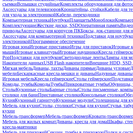
съемки
Вспышки студийные
Комплекты оборудования для фото
Аксессуары для телевизоров
Кронштейны, стойки
Кабели для т
для ухода за электроникой
Кабели, переходники
Компьютерная техника
Ноутбуки
Планшеты
Моноблоки
Компью
Комплектующие
Жесткие диски, SSD
Оперативная память
Видео
приводы
Аксессуары для корпусов ПК
Боксы, док-станции для 
Аксессуары для компьютерной техники
Подставки для ноутбук
электроникой
Программное обеспечение
Игровая зона
Игровые приставки
Игры для приставок
Игровые 
мыши
Игровые клавиатуры
Игровые наушники
Кресла геймерск
Pop
Подставки для ноутбуков
Светодиодные ленты
Лампы для м
Накопители данных
USB Flash накопители
Внешние HDD, SSD 
Мягкая мебель
Диваны, тахты
Диваны прямые
Диваны угловые
Д
мебели
Бескаркасные кресла-мешки и диваны
Надувные диваны
Игровая мебель
Кресла геймерские
Столы геймерские
Подставки
Комоды, тумбы
Комоды
Тумбы
Прикроватные тумбы
Обувницы, 
Столы
Кухонные столы
Барные столы
Столы письменные, комп
столики для бани
Приставные столики
Консольные столики
Обе
Кухня
Кухонный гарнитур
Кухонные модули
Столешницы для к
Мебель для кухни
Столы, столики
Стулья для кухни
Стулья, таб
кухни
Мебель-трансформер
Мебель-трансформер
Кровати-трансформе
Мебель для жилых комнат
Диваны, кресла для дома
Шкафы, стен
кресла-маятники
Мебель для прихожей
Секции, тумбы в прихожую
Полки и сист