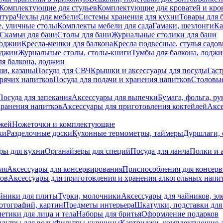
Комплектующие для стульев
Комплектующие для кроватей и кро
итура
Чехлы для мебели
Системы хранения для кухни
Товары для 
, уличные столы
Комплекты мебели для сада
Гамаки, шезлонги
Ка
Скамьи для бани
Столы для бани
Журнальные столики для бани
лоджии
Кресла-мешки для балкона
Кресла подвесные, стулья садо
оджии
Журнальные столы, столы-книги
Тумбы для балкона, лодж
я балкона, лоджии
ши, казаны
Посуда для СВЧ
Крышки и аксессуары для посуды
Гаст
орячих напитков
Посуда для подачи и хранения напитков
Столовы
Посуда для запекания
Аксессуары для выпечки
Бумага, фольга, р
хранения напитков
Аксессуары для приготовления коктейлей
Аксе
ожей
Ножеточки и комплектующие
ки
Разделочные доски
Кухонные термометры, таймеры
Дуршлаги, 
ры для кухни
Органайзеры для специй
Посуда для ланча
Полки и 
ия
Аксессуары для консервирования
Приспособления для консер
ков
Аксессуары для приготовления и хранения алкогольных напи
йники для плиты
Турки, молочники
Аксессуары для чайников, э
отографий, картин
Предметы интерьера
Шкатулки, подставки дл
етики для лица и тела
Наборы для бритья
Оформление подарков
льтры для воды
Фильтры-кувшины
Картриджи, комплектующие д