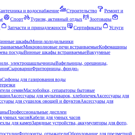
антехника и водоснабжение
Строительство
Ремонт и
ье
Спорт
Туризм, активный отдых
Зоотовары
я
Запчасти и принадлежности
Сертификаты
Услуги
Винные шкафы
Мини-холодильники
траиваемые
Микроволновые печи встраиваемые
Кофемашины
ева посуды
Винные шкафы встраиваемые
Вакуумные
рили, электрошашлычницы
Вафельницы, орешницы,
ания
Сыроварни
Фритюрницы, фондю-
а
Сифоны для газирования воды
терезки
тели семян
Маслобойки, сепараторы бытовые
машин
Аксессуары для мультиварок, хлебопечек
Аксессуары для
ссуары для сушилок овощей и фруктов
Аксессуары для
раны
Профессиональные дисплеи
я умных часов
Кабели для умных часов
ехлы для камер
Зарядные устройства, аккумуляторы для фото,
тостудии
Фотозонты, отражатели
Оборудование для предметной