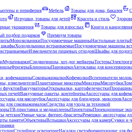
ьютеры и периферия
Мебель
Товары для дома, бакалея
С
мото
Игрушки, товары для детей
Красота и стиль
Здоров
рные украшения
Товары для взрослых
Книги и канцеляри
й подбор подарков
Премиум товары
плиты
Морозильники
Посудомоечные машины
Настольные плиты
 шкафы
Холодильники встраиваемые
Посудомоечные машины вс
встраиваемые
Измельчители пищевых отходов
Шкафы для подогр
чи
Мультиварки
Сэндвичницы, хот-дог мейкеры
Тостеры
Электрог
еницы
Фризеры
Блинницы
Пароварки
Автоклавы для консервиров
ки, кофемашины
Соковыжималки
Кофемолки
Вспениватели молок
ны, измельчители
Планетарные миксеры
Миксеры
Мясорубки
Лом
и фруктов
Вакууматоры
Открывалки, картофелечистки
Проращива
вых печей
Вакуумные пакеты, контейнеры
Аксессуары для кофе
ессуары для мясорубок
Аксессуары для блендеров, миксеров
Аксе
ры для соковыжималок
Средства для ухода за техникой
зоры
ТВ-приставки и медиаплееры
Проекторы
Проекционные эк
сы детские
Умные часы, фитнес-браслеты
Ремешки, аксессуары дл
рты памяти
Объективы
Вспышки
Аксессуары для камер
Сумки и ч
орамки
студии
Студийное освещение
Насадки светоформирующие для фо