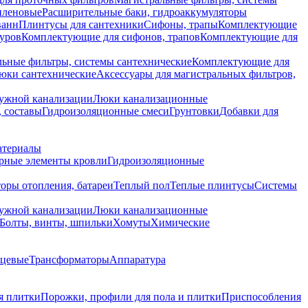
иленовые
Расширительные баки, гидроаккумуляторы
ванн
Плинтусы для сантехники
Сифоны, трапы
Комплектующие
уров
Комплектующие для сифонов, трапов
Комплектующие для
ьные фильтры, системы сантехнические
Комплектующие для
юки сантехнические
Аксессуары для магистральных фильтров,
ружной канализации
Люки канализационные
 составы
Гидроизоляционные смеси
Грунтовки
Добавки для
атериалы
рные элементы кровли
Гидроизоляционные
оры отопления, батареи
Теплый пол
Теплые плинтусы
Системы
ружной канализации
Люки канализационные
Болты, винты, шпильки
Хомуты
Химические
нцевые
Трансформаторы
Аппаратура
я плитки
Порожки, профили для пола и плитки
Приспособления