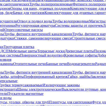
ем сантехнических
Трубы полипропиленовые
Фитинги полипроп
ддонов
Опоры для ванн, душевых поддонов
Комплектующие для 
ов, биде
Бачки для унитазов
Комплектующие для душевых гарнит
есушители
Отвод и подвод воды
Трубы водопроводные
Магистрал
антехники
Регулирующая арматура
Системы защиты от протечек
Л
ций
Опрессовочные насосы
ны
Трубы, фитинги внутренней канализации
Трубы, фитинги на
катурки
Стяжки, самонивелирующие смеси
Строительные смеси,
ки
Тротуарная плитка
ЛДСП
Мебельные щиты
Террасные доски
Древесные плиты
Пилом
ные системы
Поверхностный водоотвод
Кровельные софиты
Добо
тиляция
-камины
Отопительные печи
Банные печи
Водонагреватели
Радиат
ны
Трубы, фитинги внутренней канализации
Трубы, фитинги на
Скобы, штифты
Перфорированный крепеж
Гайки, шайбы
Заклепки
ерсальные
Трубки термоусаживаемые
Изолирующие зажимы
лектрощита
Шины электротехнические
Выключатели путевые, ко
атели
Пускатели магнитные
ки воды
усы, уголки, обводы для труб
Плинтусы для сантехники
Фуги дл