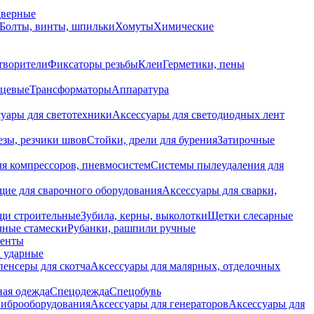
дверные
Болты, винты, шпильки
Хомуты
Химические
творители
Фиксаторы резьбы
Клеи
Герметики, пены
нцевые
Трансформаторы
Аппаратура
уары для светотехники
Аксессуары для светодиодных лент
езы, резчики швов
Стойки, дрели для бурения
Затирочные
ля компрессоров, пневмосистем
Системы пылеудаления для
ие для сварочного оборудования
Аксессуары для сварки,
щи строительные
Зубила, керны, выколотки
Щетки слесарные
чные стамески
Рубанки, рашпили ручные
енты
 ударные
енсеры для скотча
Аксессуары для малярных, отделочных
ная одежда
Спецодежда
Спецобувь
виброоборудования
Аксессуары для генераторов
Аксессуары для