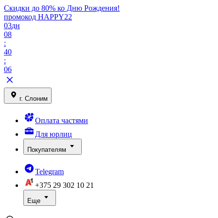
Скидки до 80% ко Дню Рождения!
промокод HAPPY22
03
дн
08
:
40
:
06
г. Слоним
Оплата частями
Для юрлиц
Покупателям
Telegram
+375 29
302 10 21
Еще