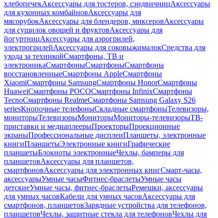
хлебопечек
Аксессуары для тостеров, сэндвичниц
Аксессуары
для кухонных комбайнов
Аксессуары для
мясорубок
Аксессуары для блендеров, миксеров
Аксессуары
для сушилок овощей и фруктов
Аксессуары для
йогуртниц
Аксессуары для аэрогрилей,
электрогрилей
Аксессуары для соковыжималок
Средства для
ухода за техникой
Смартфоны, ТВ и
электроника
Смартфоны
Смартфоны
Смартфоны
восстановленные
Смартфоны Apple
Смартфоны
Xiaomi
Смартфоны Samsung
Смартфоны Honor
Смартфоны
Huawei
Смартфоны POCO
Смартфоны Infinix
Смартфоны
Tecno
Смартфоны Realme
Смартфоны Samsung Galaxy S26
series
Кнопочные телефоны
Складные смартфоны
Телевизоры,
мониторы
Телевизоры
Мониторы
Мониторы-телевизоры
ТВ-
приставки и медиаплееры
Проекторы
Проекционные
экраны
Профессиональные дисплеи
Планшеты, электронные
книги
Планшеты
Электронные книги
Графические
планшеты
Блокноты электронные
Чехлы, бамперы для
планшетов
Аксессуары для планшетов,
смартфонов
Аксессуары для электронных книг
Смарт-часы,
аксессуары
Умные часы
Фитнес-браслеты
Умные часы
детские
Умные часы, фитнес-браслеты
Ремешки, аксессуары
для умных часов
Кабели для умных часов
Аксессуары для
смартфонов, планшетов
Зарядные устройства для телефонов,
планшетов
Чехлы, защитные стекла для телефонов
Чехлы для