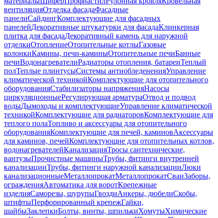
материалы
Шифер
Профнастил
Рулонная кровля
Кровельная
вентиляция
Отделка фасада
Фасадные
панели
Сайдинг
Комплектующие для фасадных
панелей
Декоративные штукатурки для фасада
Клинкерная
плитка для фасада
Декоративный камень для наружной
отделки
Отопление
Отопительные котлы
Газовые
колонки
Камины, печи-камины
Отопительные печи
Банные
печи
Водонагреватели
Радиаторы отопления, батареи
Теплый
пол
Теплые плинтусы
Системы антиобледенения
Управление
климатической техникой
Комплектующие для отопительного
оборудования
Стабилизаторы напряжения
Насосы
циркуляционные
Регулирующая арматура
Отвод и подвод
воды
Дымоходы и комплектующие
Управление климатической
техникой
Комплектующие для радиаторов
Комплектующие для
теплого пола
Топливо и аксессуары для отопительного
оборудования
Комплектующие для печей, каминов
Аксессуары
для каминов, печей
Комплектующие для отопительных котлов,
водонагревателей
Канализация
Тросы сантехнические,
вантузы
Прочистные машины
Трубы, фитинги внутренней
канализации
Трубы, фитинги наружной канализации
Люки
канализационные
Металлопрокат
Металлопрокат
Сваи
Заборы,
ограждения
Автоматика для ворот
Крепежные
изделия
Саморезы, шурупы
Гвозди
Анкеры, дюбели
Скобы,
штифты
Перфорированный крепеж
Гайки,
шайбы
Заклепки
Болты, винты, шпильки
Хомуты
Химические