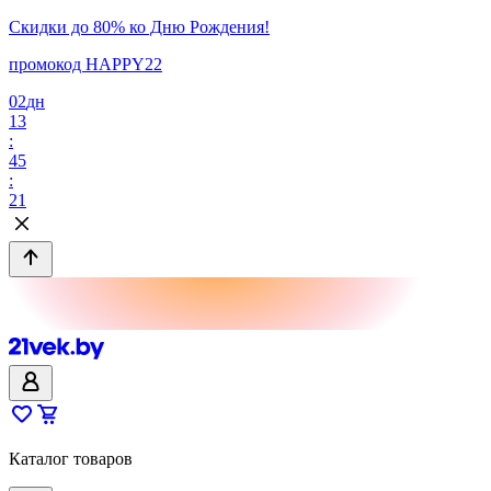
Скидки до 80% ко Дню Рождения!
промокод HAPPY22
02
дн
13
:
45
:
21
Каталог товаров