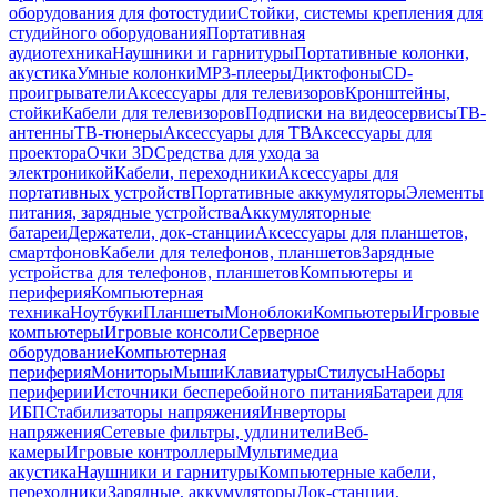
оборудования для фотостудии
Стойки, системы крепления для
студийного оборудования
Портативная
аудиотехника
Наушники и гарнитуры
Портативные колонки,
акустика
Умные колонки
MP3-плееры
Диктофоны
CD-
проигрыватели
Аксессуары для телевизоров
Кронштейны,
стойки
Кабели для телевизоров
Подписки на видеосервисы
ТВ-
антенны
ТВ-тюнеры
Аксессуары для ТВ
Аксессуары для
проектора
Очки 3D
Средства для ухода за
электроникой
Кабели, переходники
Аксессуары для
портативных устройств
Портативные аккумуляторы
Элементы
питания, зарядные устройства
Аккумуляторные
батареи
Держатели, док-станции
Аксессуары для планшетов,
смартфонов
Кабели для телефонов, планшетов
Зарядные
устройства для телефонов, планшетов
Компьютеры и
периферия
Компьютерная
техника
Ноутбуки
Планшеты
Моноблоки
Компьютеры
Игровые
компьютеры
Игровые консоли
Серверное
оборудование
Компьютерная
периферия
Мониторы
Мыши
Клавиатуры
Стилусы
Наборы
периферии
Источники бесперебойного питания
Батареи для
ИБП
Стабилизаторы напряжения
Инверторы
напряжения
Сетевые фильтры, удлинители
Веб-
камеры
Игровые контроллеры
Мультимедиа
акустика
Наушники и гарнитуры
Компьютерные кабели,
переходники
Зарядные, аккумуляторы
Док-станции,