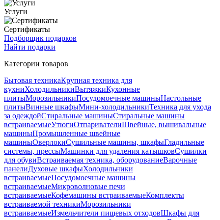
Услуги
Сертификаты
Подборщик подарков
Найти подарки
Категории товаров
Бытовая техника
Крупная техника для
кухни
Холодильники
Вытяжки
Кухонные
плиты
Морозильники
Посудомоечные машины
Настольные
плиты
Винные шкафы
Мини-холодильники
Техника для ухода
за одеждой
Стиральные машины
Стиральные машины
встраиваемые
Утюги
Отпариватели
Швейные, вышивальные
машины
Промышленные швейные
машины
Оверлоки
Сушильные машины, шкафы
Гладильные
системы, прессы
Машинки для удаления катышков
Сушилки
для обуви
Встраиваемая техника, оборудование
Варочные
панели
Духовые шкафы
Холодильники
встраиваемые
Посудомоечные машины
встраиваемые
Микроволновые печи
встраиваемые
Кофемашины встраиваемые
Комплекты
встраиваемой техники
Морозильники
встраиваемые
Измельчители пищевых отходов
Шкафы для