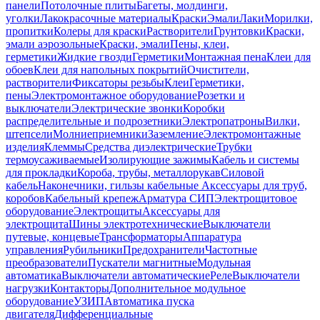
панели
Потолочные плиты
Багеты, молдинги,
уголки
Лакокрасочные материалы
Краски
Эмали
Лаки
Морилки,
пропитки
Колеры для краски
Растворители
Грунтовки
Краски,
эмали аэрозольные
Краски, эмали
Пены, клеи,
герметики
Жидкие гвозди
Герметики
Монтажная пена
Клеи для
обоев
Клеи для напольных покрытий
Очистители,
растворители
Фиксаторы резьбы
Клеи
Герметики,
пены
Электромонтажное оборудование
Розетки и
выключатели
Электрические звонки
Коробки
распределительные и подрозетники
Электропатроны
Вилки,
штепсели
Молниеприемники
Заземление
Электромонтажные
изделия
Клеммы
Средства диэлектрические
Трубки
термоусаживаемые
Изолирующие зажимы
Кабель и системы
для прокладки
Короба, трубы, металлорукав
Силовой
кабель
Наконечники, гильзы кабельные
Аксессуары для труб,
коробов
Кабельный крепеж
Арматура СИП
Электрощитовое
оборудование
Электрощиты
Аксессуары для
электрощита
Шины электротехнические
Выключатели
путевые, концевые
Трансформаторы
Аппаратура
управления
Рубильники
Предохранители
Частотные
преобразователи
Пускатели магнитные
Модульная
автоматика
Выключатели автоматические
Реле
Выключатели
нагрузки
Контакторы
Дополнительное модульное
оборудование
УЗИП
Автоматика пуска
двигателя
Дифференциальные