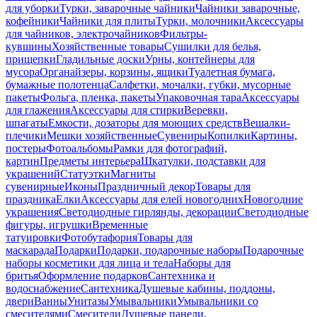
для уборки
Турки, заварочные чайники
Чайники заварочные,
кофейники
Чайники для плиты
Турки, молочники
Аксессуары
для чайников, электрочайников
Фильтры-
кувшины
Хозяйственные товары
Сушилки для белья,
прищепки
Гладильные доски
Урны, контейнеры для
мусора
Органайзеры, корзины, ящики
Туалетная бумага,
бумажные полотенца
Салфетки, мочалки, губки, мусорные
пакеты
Фольга, пленка, пакеты
Упаковочная тара
Аксессуары
для глажения
Аксессуары для стирки
Веревки,
шпагаты
Емкости, дозаторы для моющих средств
Вешалки-
плечики
Мешки хозяйственные
Сувениры
Копилки
Картины,
постеры
Фотоальбомы
Рамки для фотографий,
картин
Предметы интерьера
Шкатулки, подставки для
украшений
Статуэтки
Магниты
сувенирные
Иконы
Праздничный декор
Товары для
праздника
Елки
Аксессуары для елей новогодних
Новогодние
украшения
Светодиодные гирлянды, декорации
Светодиодные
фигуры, игрушки
Временные
татуировки
Фотобутафория
Товары для
маскарада
Подарки
Подарки, подарочные наборы
Подарочные
наборы косметики для лица и тела
Наборы для
бритья
Оформление подарков
Сантехника и
водоснабжение
Сантехника
Душевые кабины, поддоны,
двери
Ванны
Унитазы
Умывальники
Умывальники со
смесителями
Смесители
Душевые панели,