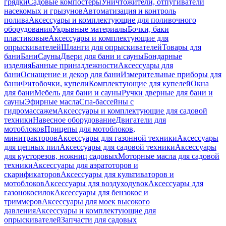
грядки
Садовые компостеры
Уничтожители, отпугиватели
насекомых и грызунов
Автоматизация и контроль
полива
Аксессуары и комплектующие для поливочного
оборудования
Укрывные материалы
Бочки, баки
пластиковые
Аксессуары и комплектующие для
опрыскивателей
Шланги для опрыскивателей
Товары для
бани
Бани
Сауны
Двери для бани и сауны
Бондарные
изделия
Банные принадлежности
Аксессуары для
бани
Оснащение и декор для бани
Измерительные приборы для
бани
Фитобочки, купели
Комплектующие для купелей
Окна
для бани
Мебель для бани и сауны
Ручки дверные для бани и
сауны
Эфирные масла
Спа-бассейны с
гидромассажем
Аксессуары и комплектующие для садовой
техники
Навесное оборудование
Двигатели для
мотоблоков
Прицепы для мотоблоков,
минитракторов
Аксессуары для газонной техники
Аксессуары
для цепных пил
Аксессуары для садовой техники
Аксессуары
для кусторезов, ножниц садовых
Моторные масла для садовой
техники
Аксессуары для аэратоторов и
скарификаторов
Аксессуары для культиваторов и
мотоблоков
Аксессуары для воздуходувок
Аксессуары для
газонокосилок
Аксессуары для бензокос и
триммеров
Аксессуары для моек высокого
давления
Аксессуары и комплектующие для
опрыскивателей
Запчасти для садовых