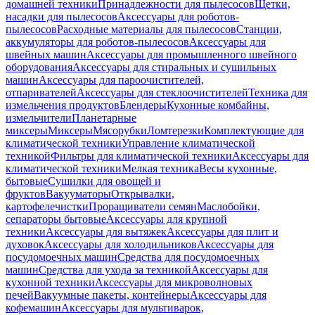
домашней техники
Принадлежности для пылесосов
Щетки,
насадки для пылесосов
Аксессуары для роботов-
пылесосов
Расходные материалы для пылесосов
Станции,
аккумуляторы для роботов-пылесосов
Аксессуары для
швейных машин
Аксессуары для промышленного швейного
оборудования
Аксессуары для стиральных и сушильных
машин
Аксессуары для пароочистителей,
отпаривателей
Аксессуары для стеклоочистителей
Техника для
измельчения продуктов
Блендеры
Кухонные комбайны,
измельчители
Планетарные
миксеры
Миксеры
Мясорубки
Ломтерезки
Комплектующие для
климатической техники
Управление климатической
техникой
Фильтры для климатической техники
Аксессуары для
климатической техники
Мелкая техника
Весы кухонные,
бытовые
Сушилки для овощей и
фруктов
Вакууматоры
Открывалки,
картофелечистки
Проращиватели семян
Маслобойки,
сепараторы бытовые
Аксессуары для крупной
техники
Аксессуары для вытяжек
Аксессуары для плит и
духовок
Аксессуары для холодильников
Аксессуары для
посудомоечных машин
Средства для посудомоечных
машин
Средства для ухода за техникой
Аксессуары для
кухонной техники
Аксессуары для микроволновых
печей
Вакуумные пакеты, контейнеры
Аксессуары для
кофемашин
Аксессуары для мультиварок,