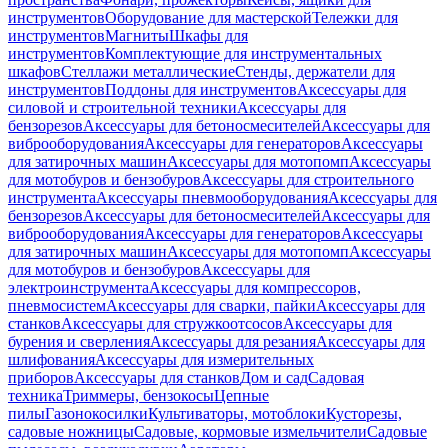
инструментов
Оборудование для мастерской
Тележки для
инструментов
Магниты
Шкафы для
инструментов
Комплектующие для инструментальных
шкафов
Стеллажи металлические
Стенды, держатели для
инструментов
Поддоны для инструментов
Аксессуары для
силовой и строительной техники
Аксессуары для
бензорезов
Аксессуары для бетоносмесителей
Аксессуары для
виброоборудования
Аксессуары для генераторов
Аксессуары
для затирочных машин
Аксессуары для мотопомп
Аксессуары
для мотобуров и бензобуров
Аксессуары для строительного
инструмента
Аксессуары пневмооборудования
Аксессуары для
бензорезов
Аксессуары для бетоносмесителей
Аксессуары для
виброоборудования
Аксессуары для генераторов
Аксессуары
для затирочных машин
Аксессуары для мотопомп
Аксессуары
для мотобуров и бензобуров
Аксессуары для
электроинструмента
Аксессуары для компрессоров,
пневмосистем
Аксессуары для сварки, пайки
Аксессуары для
станков
Аксессуары для стружкоотсосов
Аксессуары для
бурения и сверления
Аксессуары для резания
Аксессуары для
шлифования
Аксессуары для измерительных
приборов
Аксессуары для станков
Дом и сад
Садовая
техника
Триммеры, бензокосы
Цепные
пилы
Газонокосилки
Культиваторы, мотоблоки
Кусторезы,
садовые ножницы
Садовые, кормовые измельчители
Садовые