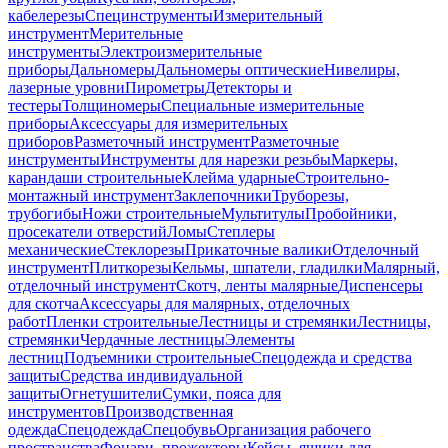
кабелерезы
Специнструменты
Измерительный
инструмент
Мерительные
инструменты
Электроизмерительные
приборы
Дальномеры
Дальномеры оптические
Нивелиры,
лазерные уровни
Пирометры
Детекторы и
тестеры
Толщиномеры
Специальные измерительные
приборы
Аксессуары для измерительных
приборов
Разметочный инструмент
Разметочные
инструменты
Инструменты для нарезки резьбы
Маркеры,
карандаши строительные
Клейма ударные
Строительно-
монтажный инструмент
Заклепочники
Труборезы,
трубогибы
Ножи строительные
Мультитулы
Пробойники,
просекатели отверстий
Ломы
Степлеры
механические
Стеклорезы
Прикаточные валики
Отделочный
инструмент
Плиткорезы
Кельмы, шпатели, гладилки
Малярный,
отделочный инструмент
Скотч, ленты малярные
Диспенсеры
для скотча
Аксессуары для малярных, отделочных
работ
Пленки строительные
Лестницы и стремянки
Лестницы,
стремянки
Чердачные лестницы
Элементы
лестниц
Подъемники строительные
Спецодежда и средства
защиты
Средства индивидуальной
защиты
Огнетушители
Сумки, пояса для
инструментов
Производственная
одежда
Спецодежда
Спецобувь
Организация рабочего
пространства
Фонари, прожекторы
Кейсы, ящики для