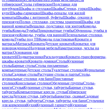
геймерские
Столы геймерские
Подставки для
ноутбуков
Шкафы и стеллажи
Шкафы
Стенки, горки
Шкафы-
купе
Шкафы-гармошки
Шкафы-пеналы для жилой
комнаты
Шкафы с витриной, буфеты
Шкафы, секции в
прихожую
Полки, стеллажи, системы хранения
Шкафы для
ванной комнаты
Вешалки, подставки для зонтов
Комоды,
тумбы
Комоды
Тумбы
Прикроватные тумбы
Обувницы, тумбы в
прихожую
Комоды, тумбы для ванной
Пеленальные столики,
комоды
Тумбы под ТВ
Комоды пластиковые
Кровати и
матрасы
Матрасы
Кровати
Детские кровати
Кроватки для
новорожденных
Надувная мебель
Наматрасники, чехлы на
матрас
Основания для
кроватей
Подматрасники
Раскладушки
Кровати-трансформеры,
шкафы-кровати
Кровати-домики
Столы
Кухонные
столы
Барные столы
Столы письменные,
компьютерные
Детские столы
Туалетные столики
Журнальные
столы
Садовые столы
Растущие столы и парты
Столы,
журнальные столики для бани
Приставные
столики
Консольные столики
Обеденные группы
Столы-
книги
Стулья
Кухонные стулья, табуреты
Барные стулья,
табуреты
Компьютерные кресла, стулья
Геймерские
кресла
Детские стулья, табуреты
Банкетки, скамьи
Садовые
кресла, стулья, табуреты
Стулья, табуреты для бани
Стульчики
для кормления
Кухня
Кухонный гарнитур
Кухонные