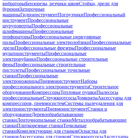
вибраторы
Бензорезы, резчики швов
Стойки, дрели для
бурения
Затирочные
машины
Гидроинструмент
Погрузчики
Профессиональный
инструмент
Профессиональные
шуруповерты
Профессиональные
шлифмашины
Профессиональные
перфораторы
Профессиональные циркулярные
пилы
Профессиональные электролобзики
Профессиональные
дрели
Профессиональные фрезеры
Профессиональные
мультиинструменты
Профессиональные
электрорубанки
Профессиональные строительные
фены
Профессиональные строительные
пистолеты
Профессиональные точильные
станки
Профессиональные
электроножницы
Пневмоинструмент
Наборы
профессионального электроинструмента
Строительное
оборудование
Компрессоры
Тепловые пушки
Пылесосы
профессиональные
Стружкоотсосы
Домкраты
Аксессуары для
компрессоров, пневмосистем
Системы пылеудаления для
электроинструмента
Пневмоинструмент
Станки и
оборудование
Деревообрабатывающие
станки
Ленточнопильные станки
Металлообрабатывающие
станки
Плиткорезные станки
Точильные
станки
Комплектующие для станков
Оснастка для
станков
Аксессуары для станков
Стружкоотсосы
Аксессуары