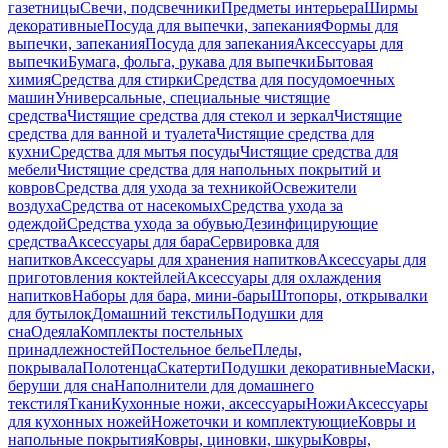
газетницы
Свечи, подсвечники
Предметы интерьера
Ширмы
декоративные
Посуда для выпечки, запекания
Формы для
выпечки, запекания
Посуда для запекания
Аксессуары для
выпечки
Бумага, фольга, рукава для выпечки
Бытовая
химия
Средства для стирки
Средства для посудомоечных
машин
Универсальные, специальные чистящие
средства
Чистящие средства для стекол и зеркал
Чистящие
средства для ванной и туалета
Чистящие средства для
кухни
Средства для мытья посуды
Чистящие средства для
мебели
Чистящие средства для напольных покрытий и
ковров
Средства для ухода за техникой
Освежители
воздуха
Средства от насекомых
Средства ухода за
одеждой
Средства ухода за обувью
Дезинфицирующие
средства
Аксессуары для бара
Сервировка для
напитков
Аксессуары для хранения напитков
Аксессуары для
приготовления коктейлей
Аксессуары для охлаждения
напитков
Наборы для бара, мини-бары
Штопоры, открывалки
для бутылок
Домашний текстиль
Подушки для
сна
Одеяла
Комплекты постельных
принадлежностей
Постельное белье
Пледы,
покрывала
Полотенца
Скатерти
Подушки декоративные
Маски,
беруши для сна
Наполнители для домашнего
текстиля
Ткани
Кухонные ножи, аксессуары
Ножи
Аксессуары
для кухонных ножей
Ножеточки и комплектующие
Ковры и
напольные покрытия
Ковры, циновки, шкуры
Ковры,