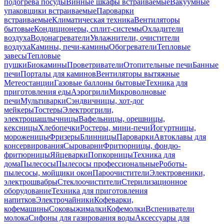
подогрева посуды
Винные шкафы встраиваемые
Вакуумные
упаковщики встраиваемые
Пароварки
встраиваемые
Климатическая техника
Вентиляторы
бытовые
Кондиционеры, сплит-системы
Охладители
воздуха
Водонагреватели
Увлажнители, очистители
воздуха
Камины, печи-камины
Обогреватели
Тепловые
завесы
Тепловые
пушки
Биокамины
Проветриватели
Отопительные печи
Банные
печи
Порталы для каминов
Вентиляторы вытяжные
Метеостанции
Газовые баллоны бытовые
Техника для
приготовления еды
Аэрогрили
Микроволновые
печи
Мультиварки
Сэндвичницы, хот-дог
мейкеры
Тостеры
Электрогрили,
электрошашлычницы
Вафельницы, орешницы,
кексницы
Хлебопечки
Ростеры, мини-печи
Йогуртницы,
мороженицы
Фризеры
Блинницы
Пароварки
Автоклавы для
консервирования
Сыроварни
Фритюрницы, фондю-
фритюрницы
Яйцеварки
Попкорницы
Техника для
дома
Пылесосы
Пылесосы профессиональные
Роботы-
пылесосы, мойщики окон
Пароочистители
Электровеники,
электрошвабры
Стеклоочистители
Стерилизационное
оборудование
Техника для приготовления
напитков
Электрочайники
Кофеварки,
кофемашины
Соковыжималки
Кофемолки
Вспениватели
молока
Сифоны для газирования воды
Аксессуары для