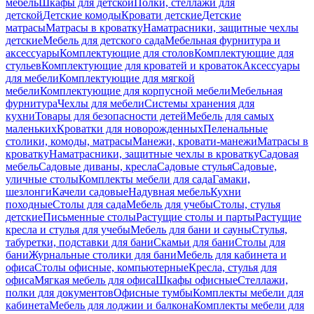
мебель
Шкафы для детской
Полки, стеллажи для
детской
Детские комоды
Кровати детские
Детские
матрасы
Матрасы в кроватку
Наматрасники, защитные чехлы
детские
Мебель для детского сада
Мебельная фурнитура и
аксессуары
Комплектующие для столов
Комплектующие для
стульев
Комплектующие для кроватей и кроваток
Аксессуары
для мебели
Комплектующие для мягкой
мебели
Комплектующие для корпусной мебели
Мебельная
фурнитура
Чехлы для мебели
Системы хранения для
кухни
Товары для безопасности детей
Мебель для самых
маленьких
Кроватки для новорожденных
Пеленальные
столики, комоды, матрасы
Манежи, кровати-манежи
Матрасы в
кроватку
Наматрасники, защитные чехлы в кроватку
Садовая
мебель
Садовые диваны, кресла
Садовые стулья
Садовые,
уличные столы
Комплекты мебели для сада
Гамаки,
шезлонги
Качели садовые
Надувная мебель
Кухни
походные
Столы для сада
Мебель для учебы
Столы, стулья
детские
Письменные столы
Растущие столы и парты
Растущие
кресла и стулья для учебы
Мебель для бани и сауны
Стулья,
табуретки, подставки для бани
Скамьи для бани
Столы для
бани
Журнальные столики для бани
Мебель для кабинета и
офиса
Столы офисные, компьютерные
Кресла, стулья для
офиса
Мягкая мебель для офиса
Шкафы офисные
Стеллажи,
полки для документов
Офисные тумбы
Комплекты мебели для
кабинета
Мебель для лоджии и балкона
Комплекты мебели для