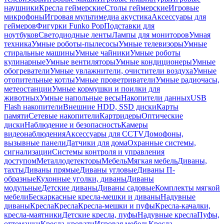
наушники
Кресла геймерские
Столы геймерские
Игровые
микрофоны
Игровая мультимедиа акустика
Аксессуары для
геймеров
Фигурки Funko Pop
Подставки для
ноутбуков
Светодиодные ленты
Лампы для мониторов
Умная
техника
Умные роботы-пылесосы
Умные телевизоры
Умные
стиральные машины
Умные чайники
Умные роботы
кулинарные
Умные вентиляторы
Умные кондиционеры
Умные
обогреватели
Умные увлажнители, очистители воздуха
Умные
отопительные котлы
Умные проветриватели
Умные радиочасы,
метеостанции
Умные кормушки и поилки для
животных
Умные напольные весы
Накопители данных
USB
Flash накопители
Внешние HDD, SSD диски
Карты
памяти
Сетевые накопители
Картридеры
Оптические
диски
Наблюдение и безопасность
Камеры
видеонаблюдения
Аксессуары для CCTV
Домофоны,
вызывные панели
Датчики для дома
Охранные системы,
сигнализации
Системы контроля и управления
доступом
Металлодетекторы
Мебель
Мягкая мебель
Диваны,
тахты
Диваны прямые
Диваны угловые
Диваны П-
образные
Кухонные уголки, диваны
Диваны
модульные
Детские диваны
Диваны садовые
Комплекты мягкой
мебели
Бескаркасные кресла-мешки и диваны
Надувные
диваны
Кресла
Кресла
Кресла-мешки и пуфы
Кресла-качалки,
кресла-маятники
Детские кресла, пуфы
Надувные кресла
Пуфы,
оттоманки
Кресла-кровати
Игровая мебель
Кресла