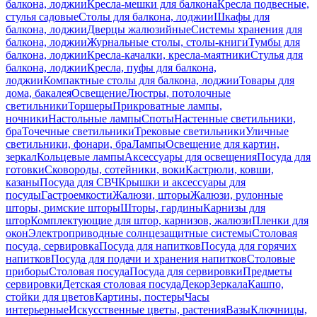
балкона, лоджии
Кресла-мешки для балкона
Кресла подвесные,
стулья садовые
Столы для балкона, лоджии
Шкафы для
балкона, лоджии
Дверцы жалюзийные
Системы хранения для
балкона, лоджии
Журнальные столы, столы-книги
Тумбы для
балкона, лоджии
Кресла-качалки, кресла-маятники
Стулья для
балкона, лоджии
Кресла, пуфы для балкона,
лоджии
Компактные столы для балкона, лоджии
Товары для
дома, бакалея
Освещение
Люстры, потолочные
светильники
Торшеры
Прикроватные лампы,
ночники
Настольные лампы
Споты
Настенные светильники,
бра
Точечные светильники
Трековые светильники
Уличные
светильники, фонари, бра
Лампы
Освещение для картин,
зеркал
Кольцевые лампы
Аксессуары для освещения
Посуда для
готовки
Сковороды, сотейники, воки
Кастрюли, ковши,
казаны
Посуда для СВЧ
Крышки и аксессуары для
посуды
Гастроемкости
Жалюзи, шторы
Жалюзи, рулонные
шторы, римские шторы
Шторы, гардины
Карнизы для
штор
Комплектующие для штор, карнизов, жалюзи
Пленки для
окон
Электроприводные солнцезащитные системы
Столовая
посуда, сервировка
Посуда для напитков
Посуда для горячих
напитков
Посуда для подачи и хранения напитков
Столовые
приборы
Столовая посуда
Посуда для сервировки
Предметы
сервировки
Детская столовая посуда
Декор
Зеркала
Кашпо,
стойки для цветов
Картины, постеры
Часы
интерьерные
Искусственные цветы, растения
Вазы
Ключницы,