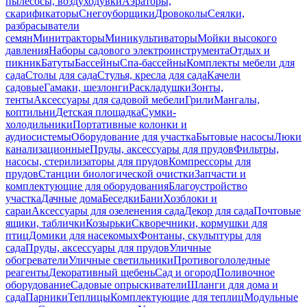
пылесосы, воздуходувки
Аэраторы,
скарификаторы
Снегоуборщики
Дровоколы
Сеялки,
разбрасыватели
семян
Минитракторы
Миникультиваторы
Мойки высокого
давления
Наборы садового электроинструмента
Отдых и
пикник
Батуты
Бассейны
Спа-бассейны
Комплекты мебели для
сада
Столы для сада
Стулья, кресла для сада
Качели
садовые
Гамаки, шезлонги
Раскладушки
Зонты,
тенты
Аксессуары для садовой мебели
Грили
Мангалы,
коптильни
Детская площадка
Сумки-
холодильники
Портативные колонки и
аудиосистемы
Оборудование для участка
Бытовые насосы
Люки
канализационные
Пруды, аксессуары для прудов
Фильтры,
насосы, стерилизаторы для прудов
Компрессоры для
прудов
Станции биологической очистки
Запчасти и
комплектующие для оборудования
Благоустройство
участка
Дачные дома
Беседки
Бани
Хозблоки и
сараи
Аксессуары для озеленения сада
Декор для сада
Почтовые
ящики, таблички
Козырьки
Скворечники, кормушки для
птиц
Домики для насекомых
Фонтаны, скульптуры для
сада
Пруды, аксессуары для прудов
Уличные
обогреватели
Уличные светильники
Противогололедные
реагенты
Декоративный щебень
Сад и огород
Поливочное
оборудование
Садовые опрыскиватели
Шланги для дома и
сада
Парники
Теплицы
Комплектующие для теплиц
Модульные