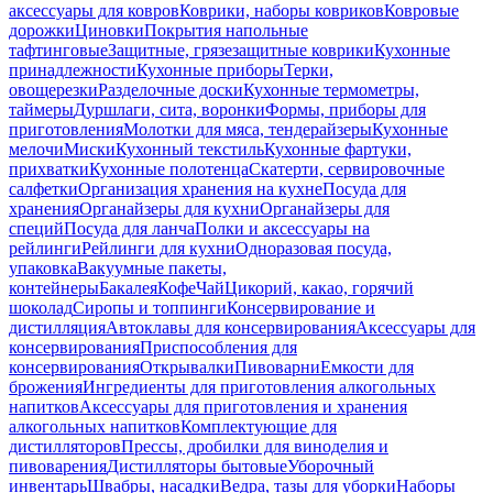
аксессуары для ковров
Коврики, наборы ковриков
Ковровые
дорожки
Циновки
Покрытия напольные
тафтинговые
Защитные, грязезащитные коврики
Кухонные
принадлежности
Кухонные приборы
Терки,
овощерезки
Разделочные доски
Кухонные термометры,
таймеры
Дуршлаги, сита, воронки
Формы, приборы для
приготовления
Молотки для мяса, тендерайзеры
Кухонные
мелочи
Миски
Кухонный текстиль
Кухонные фартуки,
прихватки
Кухонные полотенца
Скатерти, сервировочные
салфетки
Организация хранения на кухне
Посуда для
хранения
Органайзеры для кухни
Органайзеры для
специй
Посуда для ланча
Полки и аксессуары на
рейлинги
Рейлинги для кухни
Одноразовая посуда,
упаковка
Вакуумные пакеты,
контейнеры
Бакалея
Кофе
Чай
Цикорий, какао, горячий
шоколад
Сиропы и топпинги
Консервирование и
дистилляция
Автоклавы для консервирования
Аксессуары для
консервирования
Приспособления для
консервирования
Открывалки
Пивоварни
Емкости для
брожения
Ингредиенты для приготовления алкогольных
напитков
Аксессуары для приготовления и хранения
алкогольных напитков
Комплектующие для
дистилляторов
Прессы, дробилки для виноделия и
пивоварения
Дистилляторы бытовые
Уборочный
инвентарь
Швабры, насадки
Ведра, тазы для уборки
Наборы