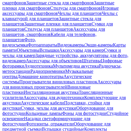
смартфонов
Защитные стекла для смартфонов
Защитные
пленки для смартфонов
Стилусы для смартфонов
Игровые
аксессуары для смартфонов
Чехлы для планшетов
Чехлы с
клавиатурой для планшетов
Защитные стекла для
планшетов
Защитные пленки для планшетов
Сумки для
планшетов
Стилусы для планшетов
Аксессуары для
планшетов, смартфонов
Кабели для телефонов,
планшетов
Фото,
видеосъемка
Фотоаппараты
Видеокамеры
Экшн-камеры
Карты
памяти
Объективы
Вспышки
Аксессуары для камер
Сумки и
чехлы для камер
Зарядные устройства, аккумуляторы для фото,
видеокамер
Аксессуары для объективов
Штативы
Цифровые
фоторамки
Аудиотехника
Мультимедиа акустика
Радиочасы,
метеостанции
Радиоприемники
Музыкальные
центры
Домашние кинотеатры
Акустические
системы
Проигрыватели виниловых пластинок
Аксессуары
для виниловых проигрывателей
Виниловые
пластинки
Инсталляционная акустика
Трансляционные
усилители
Аксессуары для аудиотехники
Комплектующие для
акустики
Акустические кабели
Подставки, стойки для
акустики
Сумки, чехлы для акустики
Оборудование для
фотостудии
Кольцевые лампы
Фоны для фотостудии
Студийное
освещение
Насадки светоформирующие для
фотостудии
Фотозонты, отражатели
Оборудование для
предметной съемки
Вспышки студийные
Комплекты