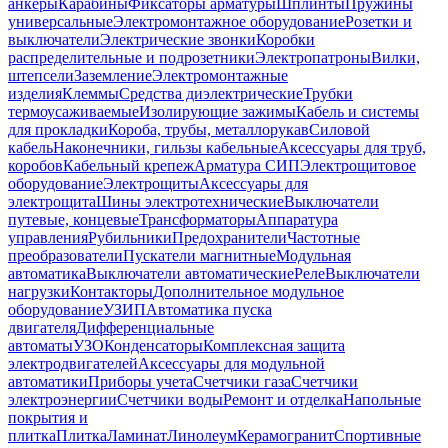
анкеры
Карабины
Фиксаторы арматуры
Шплинты
Пружины
универсальные
Электромонтажное оборудование
Розетки и
выключатели
Электрические звонки
Коробки
распределительные и подрозетники
Электропатроны
Вилки,
штепсели
Заземление
Электромонтажные
изделия
Клеммы
Средства диэлектрические
Трубки
термоусаживаемые
Изолирующие зажимы
Кабель и системы
для прокладки
Короба, трубы, металлорукав
Силовой
кабель
Наконечники, гильзы кабельные
Аксессуары для труб,
коробов
Кабельный крепеж
Арматура СИП
Электрощитовое
оборудование
Электрощиты
Аксессуары для
электрощита
Шины электротехнические
Выключатели
путевые, концевые
Трансформаторы
Аппаратура
управления
Рубильники
Предохранители
Частотные
преобразователи
Пускатели магнитные
Модульная
автоматика
Выключатели автоматические
Реле
Выключатели
нагрузки
Контакторы
Дополнительное модульное
оборудование
УЗИП
Автоматика пуска
двигателя
Дифференциальные
автоматы
УЗО
Конденсаторы
Комплексная защита
электродвигателей
Аксессуары для модульной
автоматики
Приборы учета
Счетчики газа
Счетчики
электроэнергии
Счетчики воды
Ремонт и отделка
Напольные
покрытия и
плитка
Плитка
Ламинат
Линолеум
Керамогранит
Спортивные