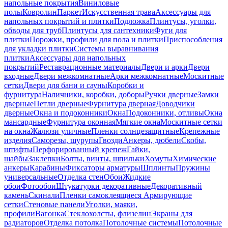
напольные покрытия
Виниловые
полы
Ковролин
Паркет
Искусственная трава
Аксессуары для
напольных покрытий и плитки
Подложка
Плинтусы, уголки,
обводы для труб
Плинтусы для сантехники
Фуги для
плитки
Порожки, профили для пола и плитки
Приспособления
для укладки плитки
Системы выравнивания
плитки
Аксессуары для напольных
покрытий
Реставрационные материалы
Двери и арки
Двери
входные
Двери межкомнатные
Арки межкомнатные
Москитные
сетки
Двери для бани и сауны
Коробки и
фурнитура
Наличники, коробки, доборы
Ручки дверные
Замки
дверные
Петли дверные
Фурнитура дверная
Доводчики
дверные
Окна и подоконники
Окна
Подоконники, отливы
Окна
мансардные
Фурнитура оконная
Мягкие окна
Москитные сетки
на окна
Жалюзи уличные
Пленки солнцезащитные
Крепежные
изделия
Саморезы, шурупы
Гвозди
Анкеры, дюбели
Скобы,
штифты
Перфорированный крепеж
Гайки,
шайбы
Заклепки
Болты, винты, шпильки
Хомуты
Химические
анкеры
Карабины
Фиксаторы арматуры
Шплинты
Пружины
универсальные
Отделка стен
Обои
Жидкие
обои
Фотообои
Штукатурки декоративные
Декоративный
камень
Скинали
Пленки самоклеящиеся
Армирующие
сетки
Стеновые панели
Уголки, маяки,
профили
Вагонка
Стеклохолсты, флизелин
Экраны для
радиаторов
Отделка потолка
Потолочные системы
Потолочные