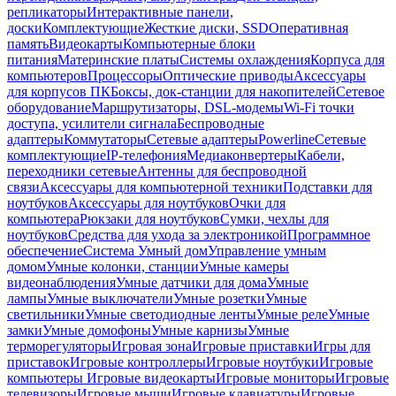
репликаторы
Интерактивные панели,
доски
Комплектующие
Жесткие диски, SSD
Оперативная
память
Видеокарты
Компьютерные блоки
питания
Материнские платы
Системы охлаждения
Корпуса для
компьютеров
Процессоры
Оптические приводы
Аксессуары
для корпусов ПК
Боксы, док-станции для накопителей
Сетевое
оборудование
Маршрутизаторы, DSL-модемы
Wi-Fi точки
доступа, усилители сигнала
Беспроводные
адаптеры
Коммутаторы
Сетевые адаптеры
Powerline
Сетевые
комплектующие
IP-телефония
Медиаконвертеры
Кабели,
переходники сетевые
Антенны для беспроводной
связи
Аксессуары для компьютерной техники
Подставки для
ноутбуков
Аксессуары для ноутбуков
Очки для
компьютера
Рюкзаки для ноутбуков
Сумки, чехлы для
ноутбуков
Средства для ухода за электроникой
Программное
обеспечение
Система Умный дом
Управление умным
домом
Умные колонки, станции
Умные камеры
видеонаблюдения
Умные датчики для дома
Умные
лампы
Умные выключатели
Умные розетки
Умные
светильники
Умные светодиодные ленты
Умные реле
Умные
замки
Умные домофоны
Умные карнизы
Умные
терморегуляторы
Игровая зона
Игровые приставки
Игры для
приставок
Игровые контроллеры
Игровые ноутбуки
Игровые
компьютеры
Игровые видеокарты
Игровые мониторы
Игровые
телевизоры
Игровые мыши
Игровые клавиатуры
Игровые