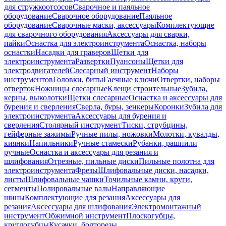
для стружкоотсосов
Сварочное и паяльное
оборудование
Сварочное оборудование
Паяльное
оборудование
Сварочные маски, аксессуары
Комплектующие
для сварочного оборудования
Аксессуары для сварки,
пайки
Оснастка для электроинструмента
Оснастка, наборы
оснастки
Насадки для граверов
Щетки для
электроинструмента
Развертки
Пуансоны
Щетки для
электродвигателей
Слесарный инструмент
Наборы
инструментов
Головки, биты
Гаечные ключи
Отвертки, наборы
отверток
Ножницы слесарные
Клещи строительные
Зубила,
керны, выколотки
Щетки слесарные
Оснастка и аксессуары для
бурения и сверления
Сверла, буры, зенкеры
Коронки
Зубила для
электроинструмента
Аксессуары для бурения и
сверления
Столярный инструмент
Тиски, струбцины,
гейферные зажимы
Ручные пилы, ножовки
Молотки, кувалды,
киянки
Напильники
Ручные стамески
Рубанки, рашпили
ручные
Оснастка и аксессуары для резания и
шлифования
Отрезные, пильные диски
Пильные полотна для
электроинструмента
Фрезы
Шлифовальные диски, насадки,
листы
Шлифовальные чашки
Точильные камни, круги,
сегменты
Полировальные валы
Направляющие
шины
Комплектующие для резания
Аксессуары для
резания
Аксессуары для шлифования
Электромонтажный
инструмент
Обжимной инструмент
Плоскогубцы,
круглогубцы
Кусачки, болторезы,