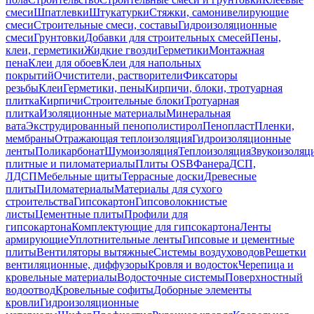
смеси
Шпатлевки
Штукатурки
Стяжки, самонивелирующие
смеси
Строительные смеси, составы
Гидроизоляционные
смеси
Грунтовки
Добавки для строительных смесей
Пены,
клеи, герметики
Жидкие гвозди
Герметики
Монтажная
пена
Клеи для обоев
Клеи для напольных
покрытий
Очистители, растворители
Фиксаторы
резьбы
Клеи
Герметики, пены
Кирпичи, блоки, тротуарная
плитка
Кирпичи
Строительные блоки
Тротуарная
плитка
Изоляционные материалы
Минеральная
вата
Экструдированный пенополистирол
Пенопласт
Пленки,
мембраны
Отражающая теплоизоляция
Гидроизоляционные
ленты
Поликарбонат
Шумоизоляция
Теплоизоляция
Звукоизоляц
плитные и пиломатериалы
Плиты OSB
Фанера
ДСП,
ЛДСП
Мебельные щиты
Террасные доски
Древесные
плиты
Пиломатериалы
Материалы для сухого
строительства
Гипсокартон
Гипсоволокнистые
листы
Цементные плиты
Профили для
гипсокартона
Комплектующие для гипсокартона
Ленты
армирующие
Уплотнительные ленты
Гипсовые и цементные
плиты
Вентиляторы вытяжные
Системы воздуховодов
Решетки
вентиляционные, диффузоры
Кровля и водосток
Черепица и
кровельные материалы
Водосточные системы
Поверхностный
водоотвод
Кровельные софиты
Доборные элементы
кровли
Гидроизоляционные