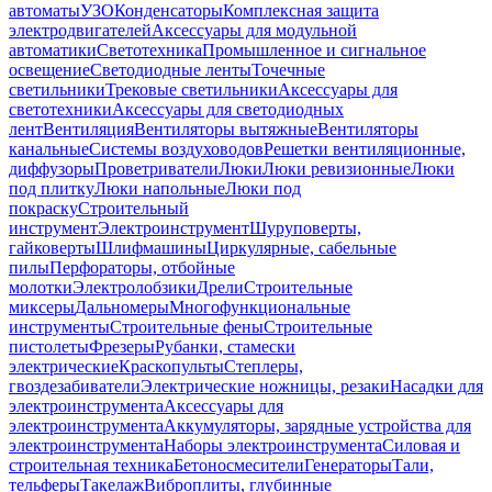
автоматы
УЗО
Конденсаторы
Комплексная защита
электродвигателей
Аксессуары для модульной
автоматики
Светотехника
Промышленное и сигнальное
освещение
Светодиодные ленты
Точечные
светильники
Трековые светильники
Аксессуары для
светотехники
Аксессуары для светодиодных
лент
Вентиляция
Вентиляторы вытяжные
Вентиляторы
канальные
Системы воздуховодов
Решетки вентиляционные,
диффузоры
Проветриватели
Люки
Люки ревизионные
Люки
под плитку
Люки напольные
Люки под
покраску
Строительный
инструмент
Электроинструмент
Шуруповерты,
гайковерты
Шлифмашины
Циркулярные, сабельные
пилы
Перфораторы, отбойные
молотки
Электролобзики
Дрели
Строительные
миксеры
Дальномеры
Многофункциональные
инструменты
Строительные фены
Строительные
пистолеты
Фрезеры
Рубанки, стамески
электрические
Краскопульты
Степлеры,
гвоздезабиватели
Электрические ножницы, резаки
Насадки для
электроинструмента
Аксессуары для
электроинструмента
Аккумуляторы, зарядные устройства для
электроинструмента
Наборы электроинструмента
Силовая и
строительная техника
Бетоносмесители
Генераторы
Тали,
тельферы
Такелаж
Виброплиты, глубинные