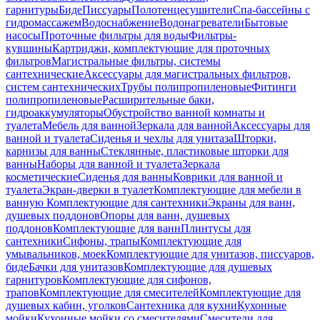
гарнитуры
Биде
Писсуары
Полотенцесушители
Спа-бассейны с
гидромассажем
Водоснабжение
Водонагреватели
Бытовые
насосы
Проточные фильтры для воды
Фильтры-
кувшины
Картриджи, комплектующие для проточных
фильтров
Магистральные фильтры, системы
сантехнические
Аксессуары для магистральных фильтров,
систем сантехнических
Трубы полипропиленовые
Фитинги
полипропиленовые
Расширительные баки,
гидроаккумуляторы
Обустройство ванной комнаты и
туалета
Мебель для ванной
Зеркала для ванной
Аксессуары для
ванной и туалета
Сиденья и чехлы для унитаза
Шторки,
карнизы для ванны
Стеклянные, пластиковые шторки для
ванны
Наборы для ванной и туалета
Зеркала
косметические
Сиденья для ванны
Коврики для ванной и
туалета
Экран-дверки в туалет
Комплектующие для мебели в
ванную
Комплектующие для сантехники
Экраны для ванн,
душевых поддонов
Опоры для ванн, душевых
поддонов
Комплектующие для ванн
Плинтусы для
сантехники
Сифоны, трапы
Комплектующие для
умывальников, моек
Комплектующие для унитазов, писсуаров,
биде
Бачки для унитазов
Комплектующие для душевых
гарнитуров
Комплектующие для сифонов,
трапов
Комплектующие для смесителей
Комплектующие для
душевых кабин, уголков
Сантехника для кухни
Кухонные
мойки
Кухонные мойки со смесителями
Смесители для