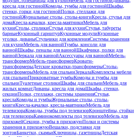
модули
Столешницы для кухни
Мебель для гостиной
Диваны,
кресла для гостиной
Комоды, тумбы для гостиной
Шкафы,
стенки, горки для гостиной
Полки, стеллажи для
гостиной
Журнальные столы, столы-книги
Кресла, стулья для
дома
Кресла-качалки, кресла-маятники
Мебель для
кухни
Столы, столики
Стулья для кухни
Стулья, табуреты
барные
Кухонный гарнитур
Кухонные модули
Кухонные
уголки, диваны
Стульчики для кормления
Системы хранения
для кухни
Мебель для ванной
Тумбы, консоли для
ванной
Шкафы, пеналы для ванной
Шкафчики, полки для
ванной
Зеркала для ванной
Аксессуары для ванной
Мебель-
трансформер
Мебель-трансформер
Кровати-
трансформеры
Детские кроватки-трансформеры
Столы-
трансформеры
Мебель для спальни
Зеркала
Комплекты мебели
для спальни
Прикроватные тумбы
Комоды и тумбы для
спальни
Туалетные столики
Шкафы для спальни
Мебель для
жилых комнат
Диваны, кресла для дома
Шкафы, стенки,
секции
Полки, стеллажи, системы хранения
Стулья,
кресла
Комоды и тумбы
Журнальные столы, столы-
книги
Кресла-качалки, кресла-маятники
Мебель для
телевизора
Комоды, тумбы под телевизор
Кронштейны, стойки
для телевизора
Каминокомплекты под телевизор
Мебель для
прихожей
Секции, тумбы в прихожую
Полки и системы
хранения в прихожую
Вешалки, подставки для
зонтов
Банкетки, скамьи
Ключницы, газетницы
Детская