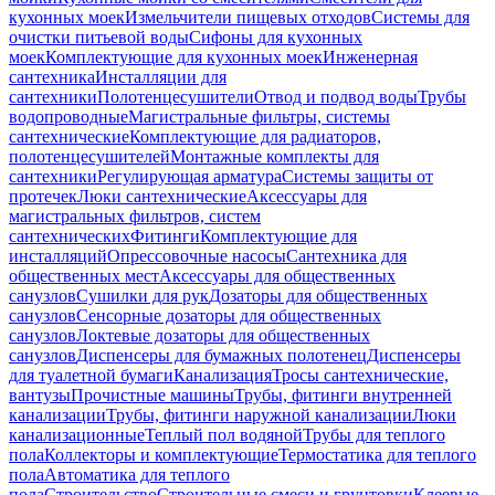
кухонных моек
Измельчители пищевых отходов
Системы для
очистки питьевой воды
Сифоны для кухонных
моек
Комплектующие для кухонных моек
Инженерная
сантехника
Инсталляции для
сантехники
Полотенцесушители
Отвод и подвод воды
Трубы
водопроводные
Магистральные фильтры, системы
сантехнические
Комплектующие для радиаторов,
полотенцесушителей
Монтажные комплекты для
сантехники
Регулирующая арматура
Системы защиты от
протечек
Люки сантехнические
Аксессуары для
магистральных фильтров, систем
сантехнических
Фитинги
Комплектующие для
инсталляций
Опрессовочные насосы
Сантехника для
общественных мест
Аксессуары для общественных
санузлов
Сушилки для рук
Дозаторы для общественных
санузлов
Сенсорные дозаторы для общественных
санузлов
Локтевые дозаторы для общественных
санузлов
Диспенсеры для бумажных полотенец
Диспенсеры
для туалетной бумаги
Канализация
Тросы сантехнические,
вантузы
Прочистные машины
Трубы, фитинги внутренней
канализации
Трубы, фитинги наружной канализации
Люки
канализационные
Теплый пол водяной
Трубы для теплого
пола
Коллекторы и комплектующие
Термостатика для теплого
пола
Автоматика для теплого
пола
Строительство
Строительные смеси и грунтовки
Клеевые