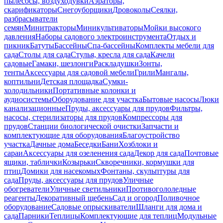
пылесосы, воздуходувки
Аэраторы,
скарификаторы
Снегоуборщики
Дровоколы
Сеялки,
разбрасыватели
семян
Минитракторы
Миникультиваторы
Мойки высокого
давления
Наборы садового электроинструмента
Отдых и
пикник
Батуты
Бассейны
Спа-бассейны
Комплекты мебели для
сада
Столы для сада
Стулья, кресла для сада
Качели
садовые
Гамаки, шезлонги
Раскладушки
Зонты,
тенты
Аксессуары для садовой мебели
Грили
Мангалы,
коптильни
Детская площадка
Сумки-
холодильники
Портативные колонки и
аудиосистемы
Оборудование для участка
Бытовые насосы
Люки
канализационные
Пруды, аксессуары для прудов
Фильтры,
насосы, стерилизаторы для прудов
Компрессоры для
прудов
Станции биологической очистки
Запчасти и
комплектующие для оборудования
Благоустройство
участка
Дачные дома
Беседки
Бани
Хозблоки и
сараи
Аксессуары для озеленения сада
Декор для сада
Почтовые
ящики, таблички
Козырьки
Скворечники, кормушки для
птиц
Домики для насекомых
Фонтаны, скульптуры для
сада
Пруды, аксессуары для прудов
Уличные
обогреватели
Уличные светильники
Противогололедные
реагенты
Декоративный щебень
Сад и огород
Поливочное
оборудование
Садовые опрыскиватели
Шланги для дома и
сада
Парники
Теплицы
Комплектующие для теплиц
Модульные