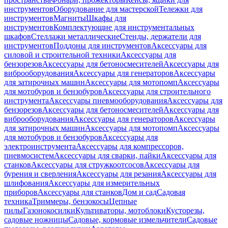
инструментов
Оборудование для мастерской
Тележки для
инструментов
Магниты
Шкафы для
инструментов
Комплектующие для инструментальных
шкафов
Стеллажи металлические
Стенды, держатели для
инструментов
Поддоны для инструментов
Аксессуары для
силовой и строительной техники
Аксессуары для
бензорезов
Аксессуары для бетоносмесителей
Аксессуары для
виброоборудования
Аксессуары для генераторов
Аксессуары
для затирочных машин
Аксессуары для мотопомп
Аксессуары
для мотобуров и бензобуров
Аксессуары для строительного
инструмента
Аксессуары пневмооборудования
Аксессуары для
бензорезов
Аксессуары для бетоносмесителей
Аксессуары для
виброоборудования
Аксессуары для генераторов
Аксессуары
для затирочных машин
Аксессуары для мотопомп
Аксессуары
для мотобуров и бензобуров
Аксессуары для
электроинструмента
Аксессуары для компрессоров,
пневмосистем
Аксессуары для сварки, пайки
Аксессуары для
станков
Аксессуары для стружкоотсосов
Аксессуары для
бурения и сверления
Аксессуары для резания
Аксессуары для
шлифования
Аксессуары для измерительных
приборов
Аксессуары для станков
Дом и сад
Садовая
техника
Триммеры, бензокосы
Цепные
пилы
Газонокосилки
Культиваторы, мотоблоки
Кусторезы,
садовые ножницы
Садовые, кормовые измельчители
Садовые