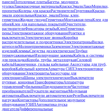
панели
Потолочные плиты
Багеты, молдинги,
уголки
Лакокрасочные материалы
Краски
Эмали
Лаки
Морилки,
пропитки
Колеры для краски
Растворители
Грунтовки
Краски,
эмали аэрозольные
Краски, эмали
Пены, клеи,
герметики
Жидкие гвозди
Герметики
Монтажная пена
Клеи для
обоев
Клеи для напольных покрытий
Очистители,
растворители
Фиксаторы резьбы
Клеи
Герметики,
пены
Электромонтажное оборудование
Розетки и
выключатели
Электрические звонки
Коробки
распределительные и подрозетники
Электропатроны
Вилки,
штепсели
Молниеприемники
Заземление
Электромонтажные
изделия
Клеммы
Средства диэлектрические
Трубки
термоусаживаемые
Изолирующие зажимы
Кабель и системы
для прокладки
Короба, трубы, металлорукав
Силовой
кабель
Наконечники, гильзы кабельные
Аксессуары для труб,
коробов
Кабельный крепеж
Арматура СИП
Электрощитовое
оборудование
Электрощиты
Аксессуары для
электрощита
Шины электротехнические
Выключатели
путевые, концевые
Трансформаторы
Аппаратура
управления
Рубильники
Предохранители
Частотные
преобразователи
Пускатели магнитные
Модульная
автоматика
Выключатели автоматические
Реле
Выключатели
нагрузки
Контакторы
Дополнительное модульное
оборудование
УЗИП
Автоматика пуска
двигателя
Дифференциальные