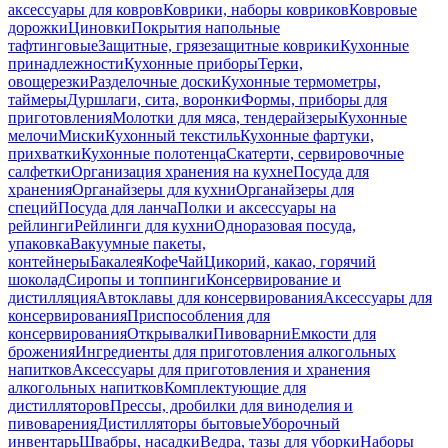
аксессуары для ковров
Коврики, наборы ковриков
Ковровые
дорожки
Циновки
Покрытия напольные
тафтинговые
Защитные, грязезащитные коврики
Кухонные
принадлежности
Кухонные приборы
Терки,
овощерезки
Разделочные доски
Кухонные термометры,
таймеры
Дуршлаги, сита, воронки
Формы, приборы для
приготовления
Молотки для мяса, тендерайзеры
Кухонные
мелочи
Миски
Кухонный текстиль
Кухонные фартуки,
прихватки
Кухонные полотенца
Скатерти, сервировочные
салфетки
Организация хранения на кухне
Посуда для
хранения
Органайзеры для кухни
Органайзеры для
специй
Посуда для ланча
Полки и аксессуары на
рейлинги
Рейлинги для кухни
Одноразовая посуда,
упаковка
Вакуумные пакеты,
контейнеры
Бакалея
Кофе
Чай
Цикорий, какао, горячий
шоколад
Сиропы и топпинги
Консервирование и
дистилляция
Автоклавы для консервирования
Аксессуары для
консервирования
Приспособления для
консервирования
Открывалки
Пивоварни
Емкости для
брожения
Ингредиенты для приготовления алкогольных
напитков
Аксессуары для приготовления и хранения
алкогольных напитков
Комплектующие для
дистилляторов
Прессы, дробилки для виноделия и
пивоварения
Дистилляторы бытовые
Уборочный
инвентарь
Швабры, насадки
Ведра, тазы для уборки
Наборы