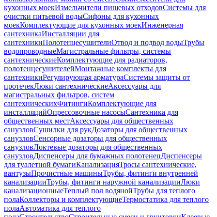
кухонных моек
Измельчители пищевых отходов
Системы для
очистки питьевой воды
Сифоны для кухонных
моек
Комплектующие для кухонных моек
Инженерная
сантехника
Инсталляции для
сантехники
Полотенцесушители
Отвод и подвод воды
Трубы
водопроводные
Магистральные фильтры, системы
сантехнические
Комплектующие для радиаторов,
полотенцесушителей
Монтажные комплекты для
сантехники
Регулирующая арматура
Системы защиты от
протечек
Люки сантехнические
Аксессуары для
магистральных фильтров, систем
сантехнических
Фитинги
Комплектующие для
инсталляций
Опрессовочные насосы
Сантехника для
общественных мест
Аксессуары для общественных
санузлов
Сушилки для рук
Дозаторы для общественных
санузлов
Сенсорные дозаторы для общественных
санузлов
Локтевые дозаторы для общественных
санузлов
Диспенсеры для бумажных полотенец
Диспенсеры
для туалетной бумаги
Канализация
Тросы сантехнические,
вантузы
Прочистные машины
Трубы, фитинги внутренней
канализации
Трубы, фитинги наружной канализации
Люки
канализационные
Теплый пол водяной
Трубы для теплого
пола
Коллекторы и комплектующие
Термостатика для теплого
пола
Автоматика для теплого
пола
Строительство
Строительные смеси и грунтовки
Клеевые