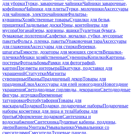
для уборки
Турки, заварочные чайники
Чайники заварочные,
кофейники
Чайники для плиты
Турки, молочники
Аксессуары
для чайников, электрочайников
Фильтры-
кувшины
Хозяйственные товары
Сушилки для белья,
прищепки
Гладильные доски
Урны, контейнеры для
мусора
Органайзеры, корзины, ящики
Туалетная бумага,
бумажные полотенца
Салфетки, мочалки, губки, мусорные
пакеты
Фольга, пленка, пакеты
Упаковочная тара
Аксессуары
для глажения
Аксессуары для стирки
Веревки,
шпагаты
Емкости, дозаторы для моющих средств
Вешалки-
плечики
Мешки хозяйственные
Сувениры
Копилки
Картины,
постеры
Фотоальбомы
Рамки для фотографий,
картин
Предметы интерьера
Шкатулки, подставки для
украшений
Статуэтки
Магниты
сувенирные
Иконы
Праздничный декор
Товары для
праздника
Елки
Аксессуары для елей новогодних
Новогодние
украшения
Светодиодные гирлянды, декорации
Светодиодные
фигуры, игрушки
Временные
татуировки
Фотобутафория
Товары для
маскарада
Подарки
Подарки, подарочные наборы
Подарочные
наборы косметики для лица и тела
Наборы для
бритья
Оформление подарков
Сантехника и
водоснабжение
Сантехника
Душевые кабины, поддоны,
двери
Ванны
Унитазы
Умывальники
Умывальники со
смесителями
Смесители
Душевые панели,