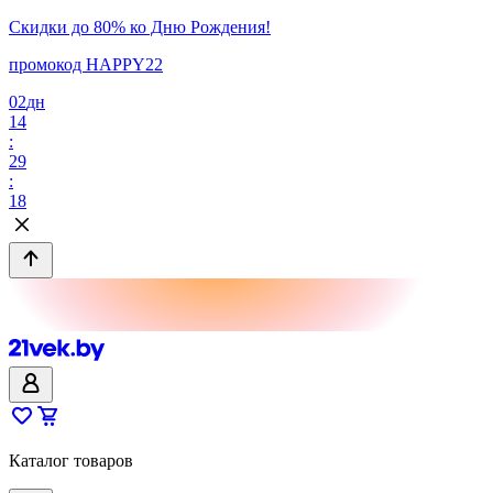
Скидки до 80% ко Дню Рождения!
промокод HAPPY22
02
дн
14
:
29
:
18
Каталог товаров