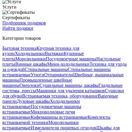
Услуги
Сертификаты
Подборщик подарков
Найти подарки
Категории товаров
Бытовая техника
Крупная техника для
кухни
Холодильники
Вытяжки
Кухонные
плиты
Морозильники
Посудомоечные машины
Настольные
плиты
Винные шкафы
Мини-холодильники
Техника для ухода
за одеждой
Стиральные машины
Стиральные машины
встраиваемые
Утюги
Отпариватели
Швейные, вышивальные
машины
Промышленные швейные
машины
Оверлоки
Сушильные машины, шкафы
Гладильные
системы, прессы
Машинки для удаления катышков
Сушилки
для обуви
Встраиваемая техника, оборудование
Варочные
панели
Духовые шкафы
Холодильники
встраиваемые
Посудомоечные машины
встраиваемые
Микроволновые печи
встраиваемые
Кофемашины встраиваемые
Комплекты
встраиваемой техники
Морозильники
встраиваемые
Измельчители пищевых отходов
Шкафы для