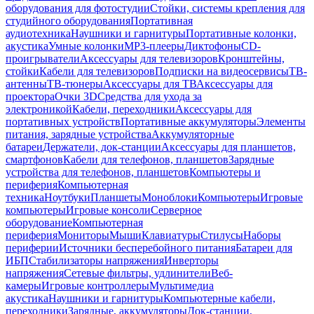
оборудования для фотостудии
Стойки, системы крепления для
студийного оборудования
Портативная
аудиотехника
Наушники и гарнитуры
Портативные колонки,
акустика
Умные колонки
MP3-плееры
Диктофоны
CD-
проигрыватели
Аксессуары для телевизоров
Кронштейны,
стойки
Кабели для телевизоров
Подписки на видеосервисы
ТВ-
антенны
ТВ-тюнеры
Аксессуары для ТВ
Аксессуары для
проектора
Очки 3D
Средства для ухода за
электроникой
Кабели, переходники
Аксессуары для
портативных устройств
Портативные аккумуляторы
Элементы
питания, зарядные устройства
Аккумуляторные
батареи
Держатели, док-станции
Аксессуары для планшетов,
смартфонов
Кабели для телефонов, планшетов
Зарядные
устройства для телефонов, планшетов
Компьютеры и
периферия
Компьютерная
техника
Ноутбуки
Планшеты
Моноблоки
Компьютеры
Игровые
компьютеры
Игровые консоли
Серверное
оборудование
Компьютерная
периферия
Мониторы
Мыши
Клавиатуры
Стилусы
Наборы
периферии
Источники бесперебойного питания
Батареи для
ИБП
Стабилизаторы напряжения
Инверторы
напряжения
Сетевые фильтры, удлинители
Веб-
камеры
Игровые контроллеры
Мультимедиа
акустика
Наушники и гарнитуры
Компьютерные кабели,
переходники
Зарядные, аккумуляторы
Док-станции,