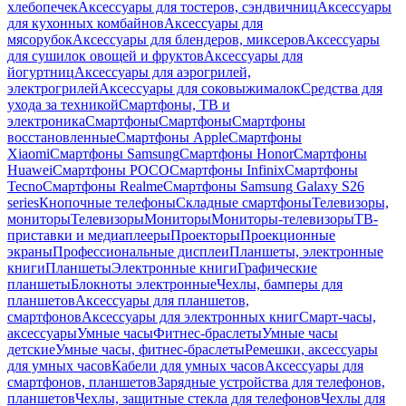
хлебопечек
Аксессуары для тостеров, сэндвичниц
Аксессуары
для кухонных комбайнов
Аксессуары для
мясорубок
Аксессуары для блендеров, миксеров
Аксессуары
для сушилок овощей и фруктов
Аксессуары для
йогуртниц
Аксессуары для аэрогрилей,
электрогрилей
Аксессуары для соковыжималок
Средства для
ухода за техникой
Смартфоны, ТВ и
электроника
Смартфоны
Смартфоны
Смартфоны
восстановленные
Смартфоны Apple
Смартфоны
Xiaomi
Смартфоны Samsung
Смартфоны Honor
Смартфоны
Huawei
Смартфоны POCO
Смартфоны Infinix
Смартфоны
Tecno
Смартфоны Realme
Смартфоны Samsung Galaxy S26
series
Кнопочные телефоны
Складные смартфоны
Телевизоры,
мониторы
Телевизоры
Мониторы
Мониторы-телевизоры
ТВ-
приставки и медиаплееры
Проекторы
Проекционные
экраны
Профессиональные дисплеи
Планшеты, электронные
книги
Планшеты
Электронные книги
Графические
планшеты
Блокноты электронные
Чехлы, бамперы для
планшетов
Аксессуары для планшетов,
смартфонов
Аксессуары для электронных книг
Смарт-часы,
аксессуары
Умные часы
Фитнес-браслеты
Умные часы
детские
Умные часы, фитнес-браслеты
Ремешки, аксессуары
для умных часов
Кабели для умных часов
Аксессуары для
смартфонов, планшетов
Зарядные устройства для телефонов,
планшетов
Чехлы, защитные стекла для телефонов
Чехлы для