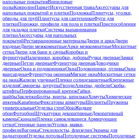
напольные покрытия
Виниловые
полы
Ковролин
Паркет
Искусственная трава
Аксессуары для
напольных покрытий и плитки
Подложка
Плинтусы, уголки,
обводы для труб
Плинтусы для сантехники
Фуги для
плитки
Порожки, профили для пола и плитки
Приспособления
для укладки плитки
Системы выравнивания
плитки
Аксессуары для напольных
покрытий
Реставрационные материалы
Двери и арки
Двери
входные
Двери межкомнатные
Арки межкомнатные
Москитные
сетки
Двери для бани и сауны
Коробки и
фурнитура
Наличники, коробки, доборы
Ручки дверные
Замки
дверные
Петли дверные
Фурнитура дверная
Доводчики
дверные
Окна и подоконники
Окна
Подоконники, отливы
Окна
мансардные
Фурнитура оконная
Мягкие окна
Москитные сетки
на окна
Жалюзи уличные
Пленки солнцезащитные
Крепежные
изделия
Саморезы, шурупы
Гвозди
Анкеры, дюбели
Скобы,
штифты
Перфорированный крепеж
Гайки,
шайбы
Заклепки
Болты, винты, шпильки
Хомуты
Химические
анкеры
Карабины
Фиксаторы арматуры
Шплинты
Пружины
универсальные
Отделка стен
Обои
Жидкие
обои
Фотообои
Штукатурки декоративные
Декоративный
камень
Скинали
Пленки самоклеящиеся
Армирующие
сетки
Стеновые панели
Уголки, маяки,
профили
Вагонка
Стеклохолсты, флизелин
Экраны для
радиаторов
Отделка потолка
Потолочные системы
Потолочные