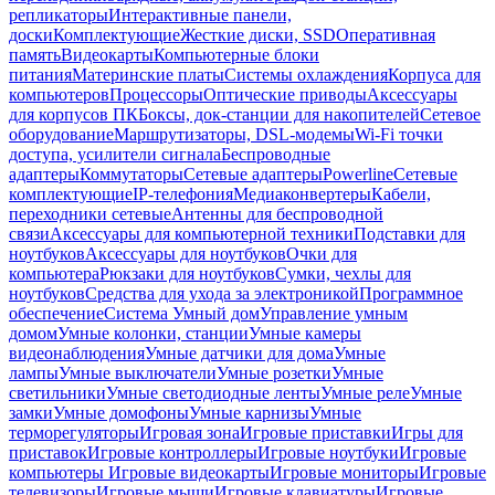
репликаторы
Интерактивные панели,
доски
Комплектующие
Жесткие диски, SSD
Оперативная
память
Видеокарты
Компьютерные блоки
питания
Материнские платы
Системы охлаждения
Корпуса для
компьютеров
Процессоры
Оптические приводы
Аксессуары
для корпусов ПК
Боксы, док-станции для накопителей
Сетевое
оборудование
Маршрутизаторы, DSL-модемы
Wi-Fi точки
доступа, усилители сигнала
Беспроводные
адаптеры
Коммутаторы
Сетевые адаптеры
Powerline
Сетевые
комплектующие
IP-телефония
Медиаконвертеры
Кабели,
переходники сетевые
Антенны для беспроводной
связи
Аксессуары для компьютерной техники
Подставки для
ноутбуков
Аксессуары для ноутбуков
Очки для
компьютера
Рюкзаки для ноутбуков
Сумки, чехлы для
ноутбуков
Средства для ухода за электроникой
Программное
обеспечение
Система Умный дом
Управление умным
домом
Умные колонки, станции
Умные камеры
видеонаблюдения
Умные датчики для дома
Умные
лампы
Умные выключатели
Умные розетки
Умные
светильники
Умные светодиодные ленты
Умные реле
Умные
замки
Умные домофоны
Умные карнизы
Умные
терморегуляторы
Игровая зона
Игровые приставки
Игры для
приставок
Игровые контроллеры
Игровые ноутбуки
Игровые
компьютеры
Игровые видеокарты
Игровые мониторы
Игровые
телевизоры
Игровые мыши
Игровые клавиатуры
Игровые