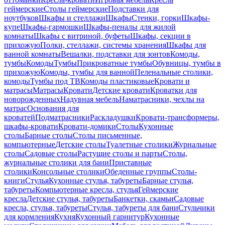
геймерские
Столы геймерские
Подставки для
ноутбуков
Шкафы и стеллажи
Шкафы
Стенки, горки
Шкафы-
купе
Шкафы-гармошки
Шкафы-пеналы для жилой
комнаты
Шкафы с витриной, буфеты
Шкафы, секции в
прихожую
Полки, стеллажи, системы хранения
Шкафы для
ванной комнаты
Вешалки, подставки для зонтов
Комоды,
тумбы
Комоды
Тумбы
Прикроватные тумбы
Обувницы, тумбы в
прихожую
Комоды, тумбы для ванной
Пеленальные столики,
комоды
Тумбы под ТВ
Комоды пластиковые
Кровати и
матрасы
Матрасы
Кровати
Детские кровати
Кроватки для
новорожденных
Надувная мебель
Наматрасники, чехлы на
матрас
Основания для
кроватей
Подматрасники
Раскладушки
Кровати-трансформеры,
шкафы-кровати
Кровати-домики
Столы
Кухонные
столы
Барные столы
Столы письменные,
компьютерные
Детские столы
Туалетные столики
Журнальные
столы
Садовые столы
Растущие столы и парты
Столы,
журнальные столики для бани
Приставные
столики
Консольные столики
Обеденные группы
Столы-
книги
Стулья
Кухонные стулья, табуреты
Барные стулья,
табуреты
Компьютерные кресла, стулья
Геймерские
кресла
Детские стулья, табуреты
Банкетки, скамьи
Садовые
кресла, стулья, табуреты
Стулья, табуреты для бани
Стульчики
для кормления
Кухня
Кухонный гарнитур
Кухонные