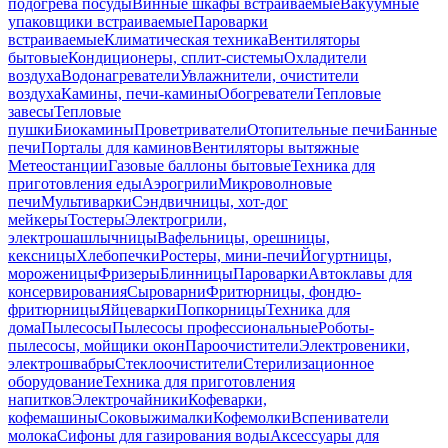
подогрева посуды
Винные шкафы встраиваемые
Вакуумные
упаковщики встраиваемые
Пароварки
встраиваемые
Климатическая техника
Вентиляторы
бытовые
Кондиционеры, сплит-системы
Охладители
воздуха
Водонагреватели
Увлажнители, очистители
воздуха
Камины, печи-камины
Обогреватели
Тепловые
завесы
Тепловые
пушки
Биокамины
Проветриватели
Отопительные печи
Банные
печи
Порталы для каминов
Вентиляторы вытяжные
Метеостанции
Газовые баллоны бытовые
Техника для
приготовления еды
Аэрогрили
Микроволновые
печи
Мультиварки
Сэндвичницы, хот-дог
мейкеры
Тостеры
Электрогрили,
электрошашлычницы
Вафельницы, орешницы,
кексницы
Хлебопечки
Ростеры, мини-печи
Йогуртницы,
мороженицы
Фризеры
Блинницы
Пароварки
Автоклавы для
консервирования
Сыроварни
Фритюрницы, фондю-
фритюрницы
Яйцеварки
Попкорницы
Техника для
дома
Пылесосы
Пылесосы профессиональные
Роботы-
пылесосы, мойщики окон
Пароочистители
Электровеники,
электрошвабры
Стеклоочистители
Стерилизационное
оборудование
Техника для приготовления
напитков
Электрочайники
Кофеварки,
кофемашины
Соковыжималки
Кофемолки
Вспениватели
молока
Сифоны для газирования воды
Аксессуары для