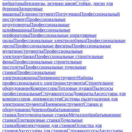
вибраторы
Бензорезы, резчики швов
Стойки, дрели для
бурения
Затирочные
машины
Гидроинструмент
Погрузчики
Профессиональный
инструмент
Профессиональные
шуруповерты
Профессиональные
шлифмашины
Профессиональные
перфораторы
Профессиональные циркулярные
пилы
Профессиональные электролобзики
Профессиональные
дрели
Профессиональные фрезеры
Профессиональные
мультиинструменты
Профессиональные
электрорубанки
Профессиональные строительные
фены
Профессиональные строительные
пистолеты
Профессиональные точильные
станки
Профессиональные
электроножницы
Пневмоинструмент
Наборы
профессионального электроинструмента
Строительное
оборудование
Компрессоры
Тепловые пушки
Пылесосы
профессиональные
Стружкоотсосы
Домкраты
Аксессуары для
компрессоров, пневмосистем
Системы пылеудаления для
электроинструмента
Пневмоинструмент
Станки и
оборудование
Деревообрабатывающие
станки
Ленточнопильные станки
Металлообрабатывающие
станки
Плиткорезные станки
Точильные
станки
Комплектующие для станков
Оснастка для
станков
Аксессуары для станков
Стружкоотсосы
Аксессуары