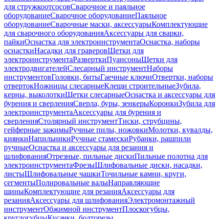
для стружкоотсосов
Сварочное и паяльное
оборудование
Сварочное оборудование
Паяльное
оборудование
Сварочные маски, аксессуары
Комплектующие
для сварочного оборудования
Аксессуары для сварки,
пайки
Оснастка для электроинструмента
Оснастка, наборы
оснастки
Насадки для граверов
Щетки для
электроинструмента
Развертки
Пуансоны
Щетки для
электродвигателей
Слесарный инструмент
Наборы
инструментов
Головки, биты
Гаечные ключи
Отвертки, наборы
отверток
Ножницы слесарные
Клещи строительные
Зубила,
керны, выколотки
Щетки слесарные
Оснастка и аксессуары для
бурения и сверления
Сверла, буры, зенкеры
Коронки
Зубила для
электроинструмента
Аксессуары для бурения и
сверления
Столярный инструмент
Тиски, струбцины,
гейферные зажимы
Ручные пилы, ножовки
Молотки, кувалды,
киянки
Напильники
Ручные стамески
Рубанки, рашпили
ручные
Оснастка и аксессуары для резания и
шлифования
Отрезные, пильные диски
Пильные полотна для
электроинструмента
Фрезы
Шлифовальные диски, насадки,
листы
Шлифовальные чашки
Точильные камни, круги,
сегменты
Полировальные валы
Направляющие
шины
Комплектующие для резания
Аксессуары для
резания
Аксессуары для шлифования
Электромонтажный
инструмент
Обжимной инструмент
Плоскогубцы,
круглогубцы
Кусачки, болторезы,