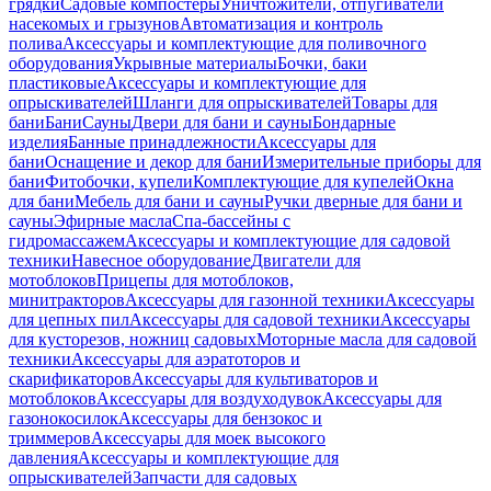
грядки
Садовые компостеры
Уничтожители, отпугиватели
насекомых и грызунов
Автоматизация и контроль
полива
Аксессуары и комплектующие для поливочного
оборудования
Укрывные материалы
Бочки, баки
пластиковые
Аксессуары и комплектующие для
опрыскивателей
Шланги для опрыскивателей
Товары для
бани
Бани
Сауны
Двери для бани и сауны
Бондарные
изделия
Банные принадлежности
Аксессуары для
бани
Оснащение и декор для бани
Измерительные приборы для
бани
Фитобочки, купели
Комплектующие для купелей
Окна
для бани
Мебель для бани и сауны
Ручки дверные для бани и
сауны
Эфирные масла
Спа-бассейны с
гидромассажем
Аксессуары и комплектующие для садовой
техники
Навесное оборудование
Двигатели для
мотоблоков
Прицепы для мотоблоков,
минитракторов
Аксессуары для газонной техники
Аксессуары
для цепных пил
Аксессуары для садовой техники
Аксессуары
для кусторезов, ножниц садовых
Моторные масла для садовой
техники
Аксессуары для аэратоторов и
скарификаторов
Аксессуары для культиваторов и
мотоблоков
Аксессуары для воздуходувок
Аксессуары для
газонокосилок
Аксессуары для бензокос и
триммеров
Аксессуары для моек высокого
давления
Аксессуары и комплектующие для
опрыскивателей
Запчасти для садовых