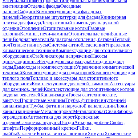
материалы
Шифер
Профнастил
Рулонная кровля
Кровельная
вентиляция
Отделка фасада
Фасадные
панели
Сайдинг
Комплектующие для фасадных
панелей
Декоративные штукатурки для фасада
Клинкерная
плитка для фасада
Декоративный камень для наружной
отделки
Отопление
Отопительные котлы
Газовые
колонки
Камины, печи-камины
Отопительные печи
Банные
печи
Водонагреватели
Радиаторы отопления, батареи
Теплый
пол
Теплые плинтусы
Системы антиобледенения
Управление
климатической техникой
Комплектующие для отопительного
оборудования
Стабилизаторы напряжения
Насосы
циркуляционные
Регулирующая арматура
Отвод и подвод
воды
Дымоходы и комплектующие
Управление климатической
техникой
Комплектующие для радиаторов
Комплектующие для
теплого пола
Топливо и аксессуары для отопительного
оборудования
Комплектующие для печей, каминов
Аксессуары
для каминов, печей
Комплектующие для отопительных котлов,
водонагревателей
Канализация
Тросы сантехнические,
вантузы
Прочистные машины
Трубы, фитинги внутренней
канализации
Трубы, фитинги наружной канализации
Люки
канализационные
Металлопрокат
Металлопрокат
Сваи
Заборы,
ограждения
Автоматика для ворот
Крепежные
изделия
Саморезы, шурупы
Гвозди
Анкеры, дюбели
Скобы,
штифты
Перфорированный крепеж
Гайки,
шайбы
Заклепки
Болты, винты, шпильки
Хомуты
Химические