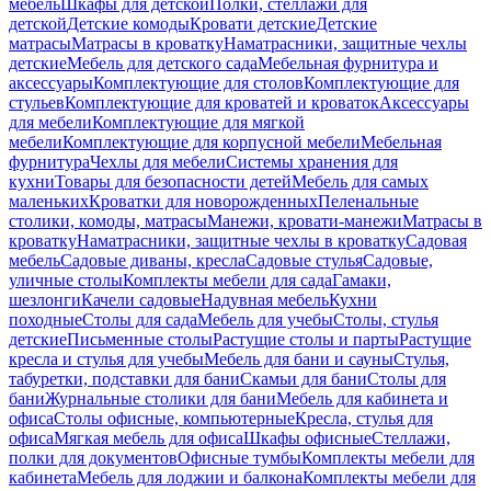
мебель
Шкафы для детской
Полки, стеллажи для
детской
Детские комоды
Кровати детские
Детские
матрасы
Матрасы в кроватку
Наматрасники, защитные чехлы
детские
Мебель для детского сада
Мебельная фурнитура и
аксессуары
Комплектующие для столов
Комплектующие для
стульев
Комплектующие для кроватей и кроваток
Аксессуары
для мебели
Комплектующие для мягкой
мебели
Комплектующие для корпусной мебели
Мебельная
фурнитура
Чехлы для мебели
Системы хранения для
кухни
Товары для безопасности детей
Мебель для самых
маленьких
Кроватки для новорожденных
Пеленальные
столики, комоды, матрасы
Манежи, кровати-манежи
Матрасы в
кроватку
Наматрасники, защитные чехлы в кроватку
Садовая
мебель
Садовые диваны, кресла
Садовые стулья
Садовые,
уличные столы
Комплекты мебели для сада
Гамаки,
шезлонги
Качели садовые
Надувная мебель
Кухни
походные
Столы для сада
Мебель для учебы
Столы, стулья
детские
Письменные столы
Растущие столы и парты
Растущие
кресла и стулья для учебы
Мебель для бани и сауны
Стулья,
табуретки, подставки для бани
Скамьи для бани
Столы для
бани
Журнальные столики для бани
Мебель для кабинета и
офиса
Столы офисные, компьютерные
Кресла, стулья для
офиса
Мягкая мебель для офиса
Шкафы офисные
Стеллажи,
полки для документов
Офисные тумбы
Комплекты мебели для
кабинета
Мебель для лоджии и балкона
Комплекты мебели для