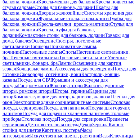
балкона, лоджии
Кресла-мешки для балкона
Кресла подвесные,
стулья садовые
Столы для балкона, лоджии
Шкафы для
балкона, лоджии
Дверцы жалюзийные
Системы хранения для
балкона, лоджии
Журнальные столы, столы-книги
Тумбы для
балкона, лоджии
Кресла-качалки, кресла-маятники
Стулья для
балкона, лоджии
Кресла, пуфы для балкона,
лоджии
Компактные столы для балкона, лоджии
Товары для
дома, бакалея
Освещение
Люстры, потолочные
светильники
Торшеры
Прикроватные лампы,
ночники
Настольные лампы
Споты
Настенные светильники,
бра
Точечные светильники
Трековые светильники
Уличные
светильники, фонари, бра
Лампы
Освещение для картин,
зеркал
Кольцевые лампы
Аксессуары для освещения
Посуда для
готовки
Сковороды, сотейники, воки
Кастрюли, ковши,
казаны
Посуда для СВЧ
Крышки и аксессуары для
посуды
Гастроемкости
Жалюзи, шторы
Жалюзи, рулонные
шторы, римские шторы
Шторы, гардины
Карнизы для
штор
Комплектующие для штор, карнизов, жалюзи
Пленки для
окон
Электроприводные солнцезащитные системы
Столовая
посуда, сервировка
Посуда для напитков
Посуда для горячих
напитков
Посуда для подачи и хранения напитков
Столовые
приборы
Столовая посуда
Посуда для сервировки
Предметы
сервировки
Детская столовая посуда
Декор
Зеркала
Кашпо,
стойки для цветов
Картины, постеры
Часы
интерьерные
Искусственные цветы, растения
Вазы
Ключницы,