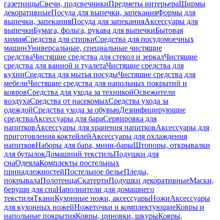
газетницы
Свечи, подсвечники
Предметы интерьера
Ширмы
декоративные
Посуда для выпечки, запекания
Формы для
выпечки, запекания
Посуда для запекания
Аксессуары для
выпечки
Бумага, фольга, рукава для выпечки
Бытовая
химия
Средства для стирки
Средства для посудомоечных
машин
Универсальные, специальные чистящие
средства
Чистящие средства для стекол и зеркал
Чистящие
средства для ванной и туалета
Чистящие средства для
кухни
Средства для мытья посуды
Чистящие средства для
мебели
Чистящие средства для напольных покрытий и
ковров
Средства для ухода за техникой
Освежители
воздуха
Средства от насекомых
Средства ухода за
одеждой
Средства ухода за обувью
Дезинфицирующие
средства
Аксессуары для бара
Сервировка для
напитков
Аксессуары для хранения напитков
Аксессуары для
приготовления коктейлей
Аксессуары для охлаждения
напитков
Наборы для бара, мини-бары
Штопоры, открывалки
для бутылок
Домашний текстиль
Подушки для
сна
Одеяла
Комплекты постельных
принадлежностей
Постельное белье
Пледы,
покрывала
Полотенца
Скатерти
Подушки декоративные
Маски,
беруши для сна
Наполнители для домашнего
текстиля
Ткани
Кухонные ножи, аксессуары
Ножи
Аксессуары
для кухонных ножей
Ножеточки и комплектующие
Ковры и
напольные покрытия
Ковры, циновки, шкуры
Ковры,