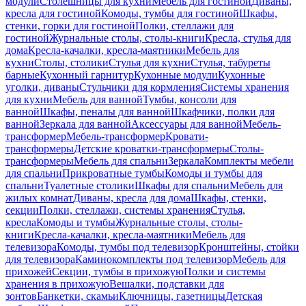
модули
Столешницы для кухни
Мебель для гостиной
Диваны,
кресла для гостиной
Комоды, тумбы для гостиной
Шкафы,
стенки, горки для гостиной
Полки, стеллажи для
гостиной
Журнальные столы, столы-книги
Кресла, стулья для
дома
Кресла-качалки, кресла-маятники
Мебель для
кухни
Столы, столики
Стулья для кухни
Стулья, табуреты
барные
Кухонный гарнитур
Кухонные модули
Кухонные
уголки, диваны
Стульчики для кормления
Системы хранения
для кухни
Мебель для ванной
Тумбы, консоли для
ванной
Шкафы, пеналы для ванной
Шкафчики, полки для
ванной
Зеркала для ванной
Аксессуары для ванной
Мебель-
трансформер
Мебель-трансформер
Кровати-
трансформеры
Детские кроватки-трансформеры
Столы-
трансформеры
Мебель для спальни
Зеркала
Комплекты мебели
для спальни
Прикроватные тумбы
Комоды и тумбы для
спальни
Туалетные столики
Шкафы для спальни
Мебель для
жилых комнат
Диваны, кресла для дома
Шкафы, стенки,
секции
Полки, стеллажи, системы хранения
Стулья,
кресла
Комоды и тумбы
Журнальные столы, столы-
книги
Кресла-качалки, кресла-маятники
Мебель для
телевизора
Комоды, тумбы под телевизор
Кронштейны, стойки
для телевизора
Каминокомплекты под телевизор
Мебель для
прихожей
Секции, тумбы в прихожую
Полки и системы
хранения в прихожую
Вешалки, подставки для
зонтов
Банкетки, скамьи
Ключницы, газетницы
Детская