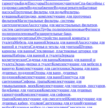
гарнитуры
Биде
Писсуары
Полотенцесушители
Спа-бассейны с
гидромассажем
Водоснабжение
Водонагреватели
Бытовые
насосы
Проточные фильтры для воды
Фильтры-
кувшины
Картриджи, комплектующие для проточных
фильтров
Магистральные фильтры, системы
сантехнические
Аксессуары для магистральных фильтров,
систем сантехнических
Трубы полипропиленовые
Фитинги
полипропиленовые
Расширительные баки,
гидроаккумуляторы
Обустройство ванной комнаты и
туалета
Мебель для ванной
Зеркала для ванной
Аксессуары для
ванной и туалета
Сиденья и чехлы для унитаза
Шторки,
карнизы для ванны
Стеклянные, пластиковые шторки для
ванны
Наборы для ванной и туалета
Зеркала
косметические
Сиденья для ванны
Коврики для ванной и
туалета
Экран-дверки в туалет
Комплектующие для мебели в
ванную
Комплектующие для сантехники
Экраны для ванн,
душевых поддонов
Опоры для ванн, душевых
поддонов
Комплектующие для ванн
Плинтусы для
сантехники
Сифоны, трапы
Комплектующие для
умывальников, моек
Комплектующие для унитазов, писсуаров,
биде
Бачки для унитазов
Комплектующие для душевых
гарнитуров
Комплектующие для сифонов,
трапов
Комплектующие для смесителей
Комплектующие для
душевых кабин, уголков
Сантехника для кухни
Кухонные
мойки
Кухонные мойки со смесителями
Смесители для