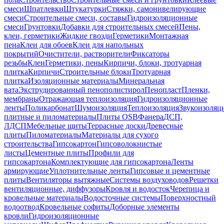
смеси
Шпатлевки
Штукатурки
Стяжки, самонивелирующие
смеси
Строительные смеси, составы
Гидроизоляционные
смеси
Грунтовки
Добавки для строительных смесей
Пены,
клеи, герметики
Жидкие гвозди
Герметики
Монтажная
пена
Клеи для обоев
Клеи для напольных
покрытий
Очистители, растворители
Фиксаторы
резьбы
Клеи
Герметики, пены
Кирпичи, блоки, тротуарная
плитка
Кирпичи
Строительные блоки
Тротуарная
плитка
Изоляционные материалы
Минеральная
вата
Экструдированный пенополистирол
Пенопласт
Пленки,
мембраны
Отражающая теплоизоляция
Гидроизоляционные
ленты
Поликарбонат
Шумоизоляция
Теплоизоляция
Звукоизоляц
плитные и пиломатериалы
Плиты OSB
Фанера
ДСП,
ЛДСП
Мебельные щиты
Террасные доски
Древесные
плиты
Пиломатериалы
Материалы для сухого
строительства
Гипсокартон
Гипсоволокнистые
листы
Цементные плиты
Профили для
гипсокартона
Комплектующие для гипсокартона
Ленты
армирующие
Уплотнительные ленты
Гипсовые и цементные
плиты
Вентиляторы вытяжные
Системы воздуховодов
Решетки
вентиляционные, диффузоры
Кровля и водосток
Черепица и
кровельные материалы
Водосточные системы
Поверхностный
водоотвод
Кровельные софиты
Доборные элементы
кровли
Гидроизоляционные