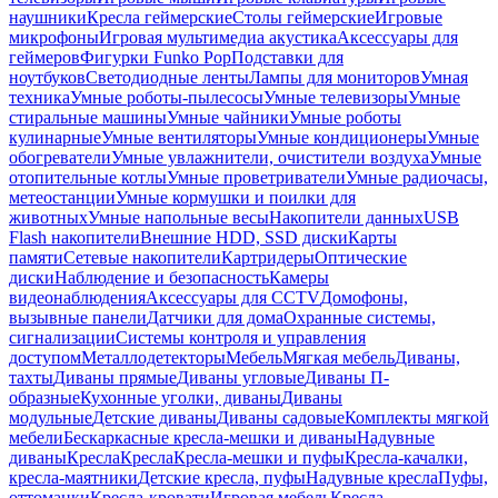
наушники
Кресла геймерские
Столы геймерские
Игровые
микрофоны
Игровая мультимедиа акустика
Аксессуары для
геймеров
Фигурки Funko Pop
Подставки для
ноутбуков
Светодиодные ленты
Лампы для мониторов
Умная
техника
Умные роботы-пылесосы
Умные телевизоры
Умные
стиральные машины
Умные чайники
Умные роботы
кулинарные
Умные вентиляторы
Умные кондиционеры
Умные
обогреватели
Умные увлажнители, очистители воздуха
Умные
отопительные котлы
Умные проветриватели
Умные радиочасы,
метеостанции
Умные кормушки и поилки для
животных
Умные напольные весы
Накопители данных
USB
Flash накопители
Внешние HDD, SSD диски
Карты
памяти
Сетевые накопители
Картридеры
Оптические
диски
Наблюдение и безопасность
Камеры
видеонаблюдения
Аксессуары для CCTV
Домофоны,
вызывные панели
Датчики для дома
Охранные системы,
сигнализации
Системы контроля и управления
доступом
Металлодетекторы
Мебель
Мягкая мебель
Диваны,
тахты
Диваны прямые
Диваны угловые
Диваны П-
образные
Кухонные уголки, диваны
Диваны
модульные
Детские диваны
Диваны садовые
Комплекты мягкой
мебели
Бескаркасные кресла-мешки и диваны
Надувные
диваны
Кресла
Кресла
Кресла-мешки и пуфы
Кресла-качалки,
кресла-маятники
Детские кресла, пуфы
Надувные кресла
Пуфы,
оттоманки
Кресла-кровати
Игровая мебель
Кресла