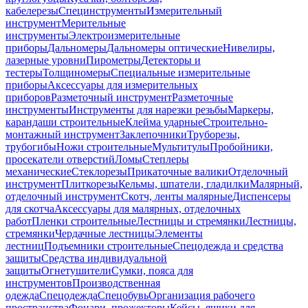
кабелерезы
Специнструменты
Измерительный
инструмент
Мерительные
инструменты
Электроизмерительные
приборы
Дальномеры
Дальномеры оптические
Нивелиры,
лазерные уровни
Пирометры
Детекторы и
тестеры
Толщиномеры
Специальные измерительные
приборы
Аксессуары для измерительных
приборов
Разметочный инструмент
Разметочные
инструменты
Инструменты для нарезки резьбы
Маркеры,
карандаши строительные
Клейма ударные
Строительно-
монтажный инструмент
Заклепочники
Труборезы,
трубогибы
Ножи строительные
Мультитулы
Пробойники,
просекатели отверстий
Ломы
Степлеры
механические
Стеклорезы
Прикаточные валики
Отделочный
инструмент
Плиткорезы
Кельмы, шпатели, гладилки
Малярный,
отделочный инструмент
Скотч, ленты малярные
Диспенсеры
для скотча
Аксессуары для малярных, отделочных
работ
Пленки строительные
Лестницы и стремянки
Лестницы,
стремянки
Чердачные лестницы
Элементы
лестниц
Подъемники строительные
Спецодежда и средства
защиты
Средства индивидуальной
защиты
Огнетушители
Сумки, пояса для
инструментов
Производственная
одежда
Спецодежда
Спецобувь
Организация рабочего
пространства
Фонари, прожекторы
Кейсы, ящики для