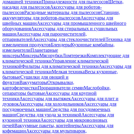
домашней техники
Принадлежности для пылесосов
Щетки,
насадки для пылесосов
Аксессуары для роботов-
пылесосов
Расходные материалы для пылесосов
Станции,
аккумуляторы для роботов-пылесосов
Аксессуары для
швейных машин
Аксессуары для промышленного швейного
оборудования
Аксессуары для стиральных и сушильных
машин
Аксессуары для пароочистителей,
отпаривателей
Аксессуары для стеклоочистителей
Техника для
измельчения продуктов
Блендеры
Кухонные комбайны,
измельчители
Планетарные
миксеры
Миксеры
Мясорубки
Ломтерезки
Комплектующие для
климатической техники
Управление климатической
техникой
Фильтры для климатической техники
Аксессуары для
климатической техники
Мелкая техника
Весы кухонные,
бытовые
Сушилки для овощей и
фруктов
Вакууматоры
Открывалки,
картофелечистки
Проращиватели семян
Маслобойки,
сепараторы бытовые
Аксессуары для крупной
техники
Аксессуары для вытяжек
Аксессуары для плит и
духовок
Аксессуары для холодильников
Аксессуары для
посудомоечных машин
Средства для посудомоечных
машин
Средства для ухода за техникой
Аксессуары для
кухонной техники
Аксессуары для микроволновых
печей
Вакуумные пакеты, контейнеры
Аксессуары для
кофемашин
Аксессуары для мультиварок,