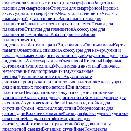
смартфонов
Защитные стекла для смартфонов
Защитные
пленки для смартфонов
Стилусы для смартфонов
Игровые
аксессуары для смартфонов
Чехлы для планшетов
Чехлы с
клавиатурой для планшетов
Защитные стекла для
планшетов
Защитные пленки для планшетов
Сумки для
планшетов
Стилусы для планшетов
Аксессуары для
планшетов, смартфонов
Кабели для телефонов,
планшетов
Фото,
видеосъемка
Фотоаппараты
Видеокамеры
Экшн-камеры
Карты
памяти
Объективы
Вспышки
Аксессуары для камер
Сумки и
чехлы для камер
Зарядные устройства, аккумуляторы для фото,
видеокамер
Аксессуары для объективов
Штативы
Цифровые
фоторамки
Аудиотехника
Мультимедиа акустика
Радиочасы,
метеостанции
Радиоприемники
Музыкальные
центры
Домашние кинотеатры
Акустические
системы
Проигрыватели виниловых пластинок
Аксессуары
для виниловых проигрывателей
Виниловые
пластинки
Инсталляционная акустика
Трансляционные
усилители
Аксессуары для аудиотехники
Комплектующие для
акустики
Акустические кабели
Подставки, стойки для
акустики
Сумки, чехлы для акустики
Оборудование для
фотостудии
Кольцевые лампы
Фоны для фотостудии
Студийное
освещение
Насадки светоформирующие для
фотостудии
Фотозонты, отражатели
Оборудование для
предметной съемки
Вспышки студийные
Комплекты