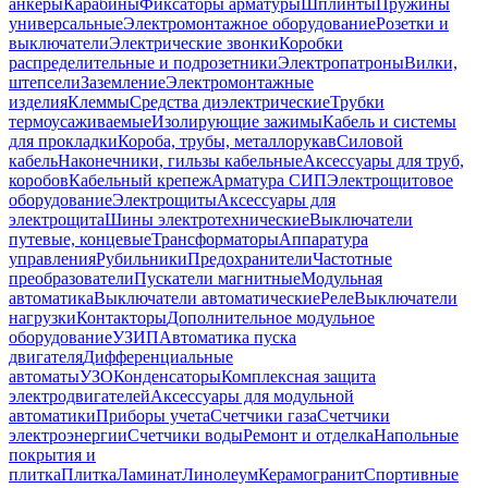
анкеры
Карабины
Фиксаторы арматуры
Шплинты
Пружины
универсальные
Электромонтажное оборудование
Розетки и
выключатели
Электрические звонки
Коробки
распределительные и подрозетники
Электропатроны
Вилки,
штепсели
Заземление
Электромонтажные
изделия
Клеммы
Средства диэлектрические
Трубки
термоусаживаемые
Изолирующие зажимы
Кабель и системы
для прокладки
Короба, трубы, металлорукав
Силовой
кабель
Наконечники, гильзы кабельные
Аксессуары для труб,
коробов
Кабельный крепеж
Арматура СИП
Электрощитовое
оборудование
Электрощиты
Аксессуары для
электрощита
Шины электротехнические
Выключатели
путевые, концевые
Трансформаторы
Аппаратура
управления
Рубильники
Предохранители
Частотные
преобразователи
Пускатели магнитные
Модульная
автоматика
Выключатели автоматические
Реле
Выключатели
нагрузки
Контакторы
Дополнительное модульное
оборудование
УЗИП
Автоматика пуска
двигателя
Дифференциальные
автоматы
УЗО
Конденсаторы
Комплексная защита
электродвигателей
Аксессуары для модульной
автоматики
Приборы учета
Счетчики газа
Счетчики
электроэнергии
Счетчики воды
Ремонт и отделка
Напольные
покрытия и
плитка
Плитка
Ламинат
Линолеум
Керамогранит
Спортивные