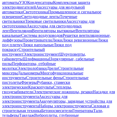
автоматы
УЗО
Конденсаторы
Комплексная защита
электродвигателей
Аксессуары для модульной
автоматики
Светотехника
Промышленное и сигнальное
освещение
Светодиодные ленты
Точечные
светильники
Трековые светильники
Аксессуары для
светотехники
Аксессуары для светодиодных
лент
Вентиляция
Вентиляторы вытяжные
Вентиляторы
канальные
Системы воздуховодов
Решетки вентиляционные,
диффузоры
Проветриватели
Люки
Люки ревизионные
Люки
под плитку
Люки напольные
Люки под
покраску
Строительный
инструмент
Электроинструмент
Шуруповерты,
гайковерты
Шлифмашины
Циркулярные, сабельные
пилы
Перфораторы, отбойные
молотки
Электролобзики
Дрели
Строительные
миксеры
Дальномеры
Многофункциональные
инструменты
Строительные фены
Строительные
пистолеты
Фрезеры
Рубанки, стамески
электрические
Краскопульты
Степлеры,
гвоздезабиватели
Электрические ножницы, резаки
Насадки для
электроинструмента
Аксессуары для
электроинструмента
Аккумуляторы, зарядные устройства для
электроинструмента
Наборы электроинструмента
Силовая и
строительная техника
Бетоносмесители
Генераторы
Тали,
тельферы
Такелаж
Виброплиты, глубинные