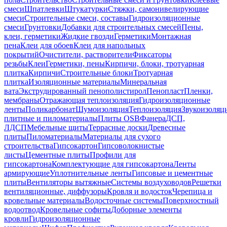
смеси
Шпатлевки
Штукатурки
Стяжки, самонивелирующие
смеси
Строительные смеси, составы
Гидроизоляционные
смеси
Грунтовки
Добавки для строительных смесей
Пены,
клеи, герметики
Жидкие гвозди
Герметики
Монтажная
пена
Клеи для обоев
Клеи для напольных
покрытий
Очистители, растворители
Фиксаторы
резьбы
Клеи
Герметики, пены
Кирпичи, блоки, тротуарная
плитка
Кирпичи
Строительные блоки
Тротуарная
плитка
Изоляционные материалы
Минеральная
вата
Экструдированный пенополистирол
Пенопласт
Пленки,
мембраны
Отражающая теплоизоляция
Гидроизоляционные
ленты
Поликарбонат
Шумоизоляция
Теплоизоляция
Звукоизоляц
плитные и пиломатериалы
Плиты OSB
Фанера
ДСП,
ЛДСП
Мебельные щиты
Террасные доски
Древесные
плиты
Пиломатериалы
Материалы для сухого
строительства
Гипсокартон
Гипсоволокнистые
листы
Цементные плиты
Профили для
гипсокартона
Комплектующие для гипсокартона
Ленты
армирующие
Уплотнительные ленты
Гипсовые и цементные
плиты
Вентиляторы вытяжные
Системы воздуховодов
Решетки
вентиляционные, диффузоры
Кровля и водосток
Черепица и
кровельные материалы
Водосточные системы
Поверхностный
водоотвод
Кровельные софиты
Доборные элементы
кровли
Гидроизоляционные