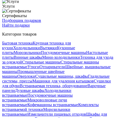
Услуги
Сертификаты
Подборщик подарков
Найти подарки
Категории товаров
Бытовая техника
Крупная техника для
кухни
Холодильники
Вытяжки
Кухонные
плиты
Морозильники
Посудомоечные машины
Настольные
плиты
Винные шкафы
Мини-холодильники
Техника для ухода
за одеждой
Стиральные машины
Стиральные машины
встраиваемые
Утюги
Отпариватели
Швейные, вышивальные
машины
Промышленные швейные
машины
Оверлоки
Сушильные машины, шкафы
Гладильные
системы, прессы
Машинки для удаления катышков
Сушилки
для обуви
Встраиваемая техника, оборудование
Варочные
панели
Духовые шкафы
Холодильники
встраиваемые
Посудомоечные машины
встраиваемые
Микроволновые печи
встраиваемые
Кофемашины встраиваемые
Комплекты
встраиваемой техники
Морозильники
встраиваемые
Измельчители пищевых отходов
Шкафы для