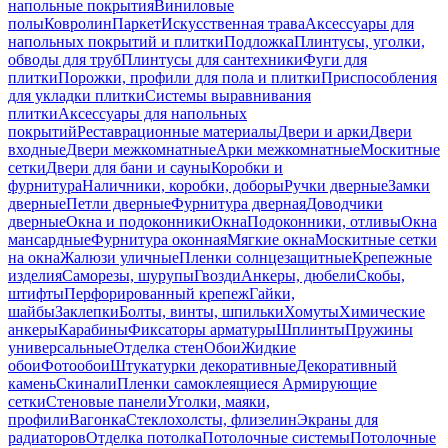
напольные покрытия
Виниловые
полы
Ковролин
Паркет
Искусственная трава
Аксессуары для
напольных покрытий и плитки
Подложка
Плинтусы, уголки,
обводы для труб
Плинтусы для сантехники
Фуги для
плитки
Порожки, профили для пола и плитки
Приспособления
для укладки плитки
Системы выравнивания
плитки
Аксессуары для напольных
покрытий
Реставрационные материалы
Двери и арки
Двери
входные
Двери межкомнатные
Арки межкомнатные
Москитные
сетки
Двери для бани и сауны
Коробки и
фурнитура
Наличники, коробки, доборы
Ручки дверные
Замки
дверные
Петли дверные
Фурнитура дверная
Доводчики
дверные
Окна и подоконники
Окна
Подоконники, отливы
Окна
мансардные
Фурнитура оконная
Мягкие окна
Москитные сетки
на окна
Жалюзи уличные
Пленки солнцезащитные
Крепежные
изделия
Саморезы, шурупы
Гвозди
Анкеры, дюбели
Скобы,
штифты
Перфорированный крепеж
Гайки,
шайбы
Заклепки
Болты, винты, шпильки
Хомуты
Химические
анкеры
Карабины
Фиксаторы арматуры
Шплинты
Пружины
универсальные
Отделка стен
Обои
Жидкие
обои
Фотообои
Штукатурки декоративные
Декоративный
камень
Скинали
Пленки самоклеящиеся
Армирующие
сетки
Стеновые панели
Уголки, маяки,
профили
Вагонка
Стеклохолсты, флизелин
Экраны для
радиаторов
Отделка потолка
Потолочные системы
Потолочные