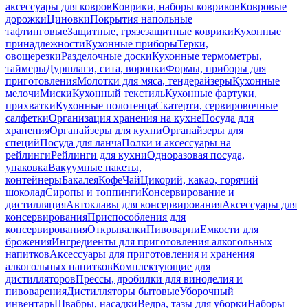
аксессуары для ковров
Коврики, наборы ковриков
Ковровые
дорожки
Циновки
Покрытия напольные
тафтинговые
Защитные, грязезащитные коврики
Кухонные
принадлежности
Кухонные приборы
Терки,
овощерезки
Разделочные доски
Кухонные термометры,
таймеры
Дуршлаги, сита, воронки
Формы, приборы для
приготовления
Молотки для мяса, тендерайзеры
Кухонные
мелочи
Миски
Кухонный текстиль
Кухонные фартуки,
прихватки
Кухонные полотенца
Скатерти, сервировочные
салфетки
Организация хранения на кухне
Посуда для
хранения
Органайзеры для кухни
Органайзеры для
специй
Посуда для ланча
Полки и аксессуары на
рейлинги
Рейлинги для кухни
Одноразовая посуда,
упаковка
Вакуумные пакеты,
контейнеры
Бакалея
Кофе
Чай
Цикорий, какао, горячий
шоколад
Сиропы и топпинги
Консервирование и
дистилляция
Автоклавы для консервирования
Аксессуары для
консервирования
Приспособления для
консервирования
Открывалки
Пивоварни
Емкости для
брожения
Ингредиенты для приготовления алкогольных
напитков
Аксессуары для приготовления и хранения
алкогольных напитков
Комплектующие для
дистилляторов
Прессы, дробилки для виноделия и
пивоварения
Дистилляторы бытовые
Уборочный
инвентарь
Швабры, насадки
Ведра, тазы для уборки
Наборы