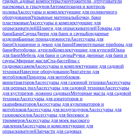
грядки
Садовые компостеры
Уничтожители, отпугиватели
насекомых и грызунов
Автоматизация и контроль
полива
Аксессуары и комплектующие для поливочного
оборудования
Укрывные материалы
Бочки, баки
пластиковые
Аксессуары и комплектующие для
опрыскивателей
Шланги для опрыскивателей
Товары для
бани
Бани
Сауны
Двери для бани и сауны
Бондарные
изделия
Банные принадлежности
Аксессуары для
бани
Оснащение и декор для бани
Измерительные приборы для
бани
Фитобочки, купели
Комплектующие для купелей
Окна
для бани
Мебель для бани и сауны
Ручки дверные для бани и
сауны
Эфирные масла
Спа-бассейны с
гидромассажем
Аксессуары и комплектующие для садовой
техники
Навесное оборудование
Двигатели для
мотоблоков
Прицепы для мотоблоков,
минитракторов
Аксессуары для газонной техники
Аксессуары
для цепных пил
Аксессуары для садовой техники
Аксессуары
для кусторезов, ножниц садовых
Моторные масла для садовой
техники
Аксессуары для аэратоторов и
скарификаторов
Аксессуары для культиваторов и
мотоблоков
Аксессуары для воздуходувок
Аксессуары для
газонокосилок
Аксессуары для бензокос и
триммеров
Аксессуары для моек высокого
давления
Аксессуары и комплектующие для
опрыскивателей
Запчасти для садовых