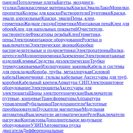
панели
Потолочные плиты
Багеты, молдинги,
уголки
Лакокрасочные материалы
Краски
Эмали
Лаки
Морилки,
пропитки
Колеры для краски
Растворители
Грунтовки
Краски,
эмали аэрозольные
Краски, эмали
Пены, клеи,
герметики
Жидкие гвозди
Герметики
Монтажная пена
Клеи для
обоев
Клеи для напольных покрытий
Очистители,
растворители
Фиксаторы резьбы
Клеи
Герметики,
пены
Электромонтажное оборудование
Розетки и
выключатели
Электрические звонки
Коробки
распределительные и подрозетники
Электропатроны
Вилки,
штепсели
Молниеприемники
Заземление
Электромонтажные
изделия
Клеммы
Средства диэлектрические
Трубки
термоусаживаемые
Изолирующие зажимы
Кабель и системы
для прокладки
Короба, трубы, металлорукав
Силовой
кабель
Наконечники, гильзы кабельные
Аксессуары для труб,
коробов
Кабельный крепеж
Арматура СИП
Электрощитовое
оборудование
Электрощиты
Аксессуары для
электрощита
Шины электротехнические
Выключатели
путевые, концевые
Трансформаторы
Аппаратура
управления
Рубильники
Предохранители
Частотные
преобразователи
Пускатели магнитные
Модульная
автоматика
Выключатели автоматические
Реле
Выключатели
нагрузки
Контакторы
Дополнительное модульное
оборудование
УЗИП
Автоматика пуска
двигателя
Дифференциальные