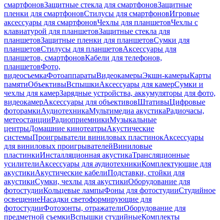
смартфонов
Защитные стекла для смартфонов
Защитные
пленки для смартфонов
Стилусы для смартфонов
Игровые
аксессуары для смартфонов
Чехлы для планшетов
Чехлы с
клавиатурой для планшетов
Защитные стекла для
планшетов
Защитные пленки для планшетов
Сумки для
планшетов
Стилусы для планшетов
Аксессуары для
планшетов, смартфонов
Кабели для телефонов,
планшетов
Фото,
видеосъемка
Фотоаппараты
Видеокамеры
Экшн-камеры
Карты
памяти
Объективы
Вспышки
Аксессуары для камер
Сумки и
чехлы для камер
Зарядные устройства, аккумуляторы для фото,
видеокамер
Аксессуары для объективов
Штативы
Цифровые
фоторамки
Аудиотехника
Мультимедиа акустика
Радиочасы,
метеостанции
Радиоприемники
Музыкальные
центры
Домашние кинотеатры
Акустические
системы
Проигрыватели виниловых пластинок
Аксессуары
для виниловых проигрывателей
Виниловые
пластинки
Инсталляционная акустика
Трансляционные
усилители
Аксессуары для аудиотехники
Комплектующие для
акустики
Акустические кабели
Подставки, стойки для
акустики
Сумки, чехлы для акустики
Оборудование для
фотостудии
Кольцевые лампы
Фоны для фотостудии
Студийное
освещение
Насадки светоформирующие для
фотостудии
Фотозонты, отражатели
Оборудование для
предметной съемки
Вспышки студийные
Комплекты