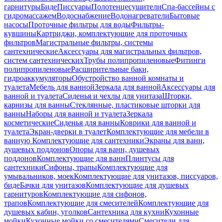
гарнитуры
Биде
Писсуары
Полотенцесушители
Спа-бассейны с
гидромассажем
Водоснабжение
Водонагреватели
Бытовые
насосы
Проточные фильтры для воды
Фильтры-
кувшины
Картриджи, комплектующие для проточных
фильтров
Магистральные фильтры, системы
сантехнические
Аксессуары для магистральных фильтров,
систем сантехнических
Трубы полипропиленовые
Фитинги
полипропиленовые
Расширительные баки,
гидроаккумуляторы
Обустройство ванной комнаты и
туалета
Мебель для ванной
Зеркала для ванной
Аксессуары для
ванной и туалета
Сиденья и чехлы для унитаза
Шторки,
карнизы для ванны
Стеклянные, пластиковые шторки для
ванны
Наборы для ванной и туалета
Зеркала
косметические
Сиденья для ванны
Коврики для ванной и
туалета
Экран-дверки в туалет
Комплектующие для мебели в
ванную
Комплектующие для сантехники
Экраны для ванн,
душевых поддонов
Опоры для ванн, душевых
поддонов
Комплектующие для ванн
Плинтусы для
сантехники
Сифоны, трапы
Комплектующие для
умывальников, моек
Комплектующие для унитазов, писсуаров,
биде
Бачки для унитазов
Комплектующие для душевых
гарнитуров
Комплектующие для сифонов,
трапов
Комплектующие для смесителей
Комплектующие для
душевых кабин, уголков
Сантехника для кухни
Кухонные
мойки
Кухонные мойки со смесителями
Смесители для