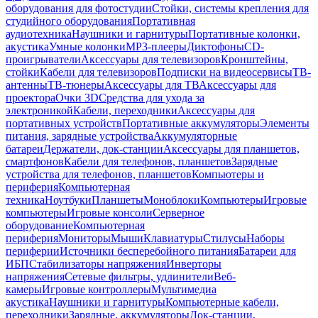
оборудования для фотостудии
Стойки, системы крепления для
студийного оборудования
Портативная
аудиотехника
Наушники и гарнитуры
Портативные колонки,
акустика
Умные колонки
MP3-плееры
Диктофоны
CD-
проигрыватели
Аксессуары для телевизоров
Кронштейны,
стойки
Кабели для телевизоров
Подписки на видеосервисы
ТВ-
антенны
ТВ-тюнеры
Аксессуары для ТВ
Аксессуары для
проектора
Очки 3D
Средства для ухода за
электроникой
Кабели, переходники
Аксессуары для
портативных устройств
Портативные аккумуляторы
Элементы
питания, зарядные устройства
Аккумуляторные
батареи
Держатели, док-станции
Аксессуары для планшетов,
смартфонов
Кабели для телефонов, планшетов
Зарядные
устройства для телефонов, планшетов
Компьютеры и
периферия
Компьютерная
техника
Ноутбуки
Планшеты
Моноблоки
Компьютеры
Игровые
компьютеры
Игровые консоли
Серверное
оборудование
Компьютерная
периферия
Мониторы
Мыши
Клавиатуры
Стилусы
Наборы
периферии
Источники бесперебойного питания
Батареи для
ИБП
Стабилизаторы напряжения
Инверторы
напряжения
Сетевые фильтры, удлинители
Веб-
камеры
Игровые контроллеры
Мультимедиа
акустика
Наушники и гарнитуры
Компьютерные кабели,
переходники
Зарядные, аккумуляторы
Док-станции,