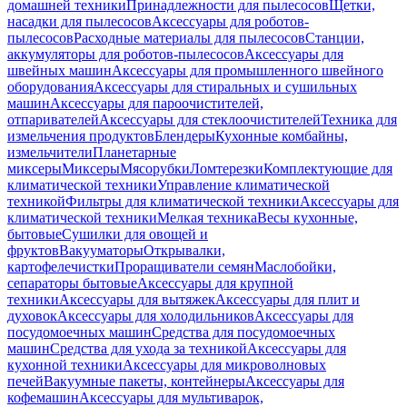
домашней техники
Принадлежности для пылесосов
Щетки,
насадки для пылесосов
Аксессуары для роботов-
пылесосов
Расходные материалы для пылесосов
Станции,
аккумуляторы для роботов-пылесосов
Аксессуары для
швейных машин
Аксессуары для промышленного швейного
оборудования
Аксессуары для стиральных и сушильных
машин
Аксессуары для пароочистителей,
отпаривателей
Аксессуары для стеклоочистителей
Техника для
измельчения продуктов
Блендеры
Кухонные комбайны,
измельчители
Планетарные
миксеры
Миксеры
Мясорубки
Ломтерезки
Комплектующие для
климатической техники
Управление климатической
техникой
Фильтры для климатической техники
Аксессуары для
климатической техники
Мелкая техника
Весы кухонные,
бытовые
Сушилки для овощей и
фруктов
Вакууматоры
Открывалки,
картофелечистки
Проращиватели семян
Маслобойки,
сепараторы бытовые
Аксессуары для крупной
техники
Аксессуары для вытяжек
Аксессуары для плит и
духовок
Аксессуары для холодильников
Аксессуары для
посудомоечных машин
Средства для посудомоечных
машин
Средства для ухода за техникой
Аксессуары для
кухонной техники
Аксессуары для микроволновых
печей
Вакуумные пакеты, контейнеры
Аксессуары для
кофемашин
Аксессуары для мультиварок,