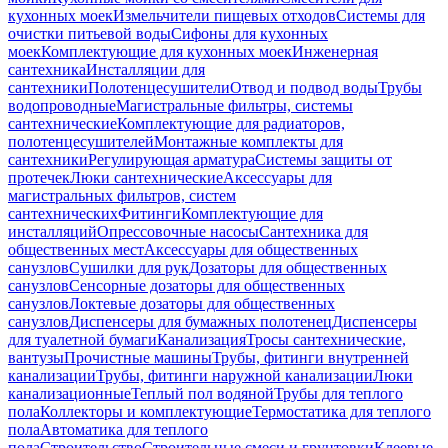
кухонных моек
Измельчители пищевых отходов
Системы для
очистки питьевой воды
Сифоны для кухонных
моек
Комплектующие для кухонных моек
Инженерная
сантехника
Инсталляции для
сантехники
Полотенцесушители
Отвод и подвод воды
Трубы
водопроводные
Магистральные фильтры, системы
сантехнические
Комплектующие для радиаторов,
полотенцесушителей
Монтажные комплекты для
сантехники
Регулирующая арматура
Системы защиты от
протечек
Люки сантехнические
Аксессуары для
магистральных фильтров, систем
сантехнических
Фитинги
Комплектующие для
инсталляций
Опрессовочные насосы
Сантехника для
общественных мест
Аксессуары для общественных
санузлов
Сушилки для рук
Дозаторы для общественных
санузлов
Сенсорные дозаторы для общественных
санузлов
Локтевые дозаторы для общественных
санузлов
Диспенсеры для бумажных полотенец
Диспенсеры
для туалетной бумаги
Канализация
Тросы сантехнические,
вантузы
Прочистные машины
Трубы, фитинги внутренней
канализации
Трубы, фитинги наружной канализации
Люки
канализационные
Теплый пол водяной
Трубы для теплого
пола
Коллекторы и комплектующие
Термостатика для теплого
пола
Автоматика для теплого
пола
Строительство
Строительные смеси и грунтовки
Клеевые