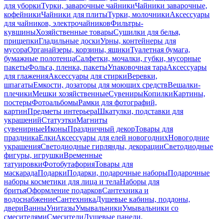
для уборки
Турки, заварочные чайники
Чайники заварочные,
кофейники
Чайники для плиты
Турки, молочники
Аксессуары
для чайников, электрочайников
Фильтры-
кувшины
Хозяйственные товары
Сушилки для белья,
прищепки
Гладильные доски
Урны, контейнеры для
мусора
Органайзеры, корзины, ящики
Туалетная бумага,
бумажные полотенца
Салфетки, мочалки, губки, мусорные
пакеты
Фольга, пленка, пакеты
Упаковочная тара
Аксессуары
для глажения
Аксессуары для стирки
Веревки,
шпагаты
Емкости, дозаторы для моющих средств
Вешалки-
плечики
Мешки хозяйственные
Сувениры
Копилки
Картины,
постеры
Фотоальбомы
Рамки для фотографий,
картин
Предметы интерьера
Шкатулки, подставки для
украшений
Статуэтки
Магниты
сувенирные
Иконы
Праздничный декор
Товары для
праздника
Елки
Аксессуары для елей новогодних
Новогодние
украшения
Светодиодные гирлянды, декорации
Светодиодные
фигуры, игрушки
Временные
татуировки
Фотобутафория
Товары для
маскарада
Подарки
Подарки, подарочные наборы
Подарочные
наборы косметики для лица и тела
Наборы для
бритья
Оформление подарков
Сантехника и
водоснабжение
Сантехника
Душевые кабины, поддоны,
двери
Ванны
Унитазы
Умывальники
Умывальники со
смесителями
Смесители
Душевые панели,