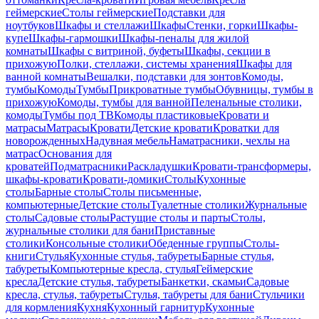
геймерские
Столы геймерские
Подставки для
ноутбуков
Шкафы и стеллажи
Шкафы
Стенки, горки
Шкафы-
купе
Шкафы-гармошки
Шкафы-пеналы для жилой
комнаты
Шкафы с витриной, буфеты
Шкафы, секции в
прихожую
Полки, стеллажи, системы хранения
Шкафы для
ванной комнаты
Вешалки, подставки для зонтов
Комоды,
тумбы
Комоды
Тумбы
Прикроватные тумбы
Обувницы, тумбы в
прихожую
Комоды, тумбы для ванной
Пеленальные столики,
комоды
Тумбы под ТВ
Комоды пластиковые
Кровати и
матрасы
Матрасы
Кровати
Детские кровати
Кроватки для
новорожденных
Надувная мебель
Наматрасники, чехлы на
матрас
Основания для
кроватей
Подматрасники
Раскладушки
Кровати-трансформеры,
шкафы-кровати
Кровати-домики
Столы
Кухонные
столы
Барные столы
Столы письменные,
компьютерные
Детские столы
Туалетные столики
Журнальные
столы
Садовые столы
Растущие столы и парты
Столы,
журнальные столики для бани
Приставные
столики
Консольные столики
Обеденные группы
Столы-
книги
Стулья
Кухонные стулья, табуреты
Барные стулья,
табуреты
Компьютерные кресла, стулья
Геймерские
кресла
Детские стулья, табуреты
Банкетки, скамьи
Садовые
кресла, стулья, табуреты
Стулья, табуреты для бани
Стульчики
для кормления
Кухня
Кухонный гарнитур
Кухонные