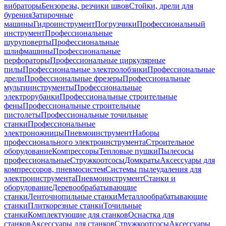
вибраторы
Бензорезы, резчики швов
Стойки, дрели для
бурения
Затирочные
машины
Гидроинструмент
Погрузчики
Профессиональный
инструмент
Профессиональные
шуруповерты
Профессиональные
шлифмашины
Профессиональные
перфораторы
Профессиональные циркулярные
пилы
Профессиональные электролобзики
Профессиональные
дрели
Профессиональные фрезеры
Профессиональные
мультиинструменты
Профессиональные
электрорубанки
Профессиональные строительные
фены
Профессиональные строительные
пистолеты
Профессиональные точильные
станки
Профессиональные
электроножницы
Пневмоинструмент
Наборы
профессионального электроинструмента
Строительное
оборудование
Компрессоры
Тепловые пушки
Пылесосы
профессиональные
Стружкоотсосы
Домкраты
Аксессуары для
компрессоров, пневмосистем
Системы пылеудаления для
электроинструмента
Пневмоинструмент
Станки и
оборудование
Деревообрабатывающие
станки
Ленточнопильные станки
Металлообрабатывающие
станки
Плиткорезные станки
Точильные
станки
Комплектующие для станков
Оснастка для
станков
Аксессуары для станков
Стружкоотсосы
Аксессуары