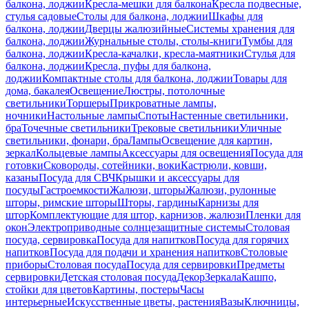
балкона, лоджии
Кресла-мешки для балкона
Кресла подвесные,
стулья садовые
Столы для балкона, лоджии
Шкафы для
балкона, лоджии
Дверцы жалюзийные
Системы хранения для
балкона, лоджии
Журнальные столы, столы-книги
Тумбы для
балкона, лоджии
Кресла-качалки, кресла-маятники
Стулья для
балкона, лоджии
Кресла, пуфы для балкона,
лоджии
Компактные столы для балкона, лоджии
Товары для
дома, бакалея
Освещение
Люстры, потолочные
светильники
Торшеры
Прикроватные лампы,
ночники
Настольные лампы
Споты
Настенные светильники,
бра
Точечные светильники
Трековые светильники
Уличные
светильники, фонари, бра
Лампы
Освещение для картин,
зеркал
Кольцевые лампы
Аксессуары для освещения
Посуда для
готовки
Сковороды, сотейники, воки
Кастрюли, ковши,
казаны
Посуда для СВЧ
Крышки и аксессуары для
посуды
Гастроемкости
Жалюзи, шторы
Жалюзи, рулонные
шторы, римские шторы
Шторы, гардины
Карнизы для
штор
Комплектующие для штор, карнизов, жалюзи
Пленки для
окон
Электроприводные солнцезащитные системы
Столовая
посуда, сервировка
Посуда для напитков
Посуда для горячих
напитков
Посуда для подачи и хранения напитков
Столовые
приборы
Столовая посуда
Посуда для сервировки
Предметы
сервировки
Детская столовая посуда
Декор
Зеркала
Кашпо,
стойки для цветов
Картины, постеры
Часы
интерьерные
Искусственные цветы, растения
Вазы
Ключницы,