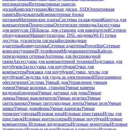
репликаторы
Интерактивные панели,
доски
Комплектующие
Жесткие диски, SSD
Оперативная
память
Видеокарты
Компьютерные блоки
питания
Материнские платы
Системы охлаждения
Корпуса для
компьютеров
Процессоры
Оптические приводы
Аксессуары
для корпусов ПК
Боксы, док-станции для накопителей
Сетевое
оборудование
Маршрутизаторы, DSL-модемы
Wi-Fi точки
доступа, усилители сигнала
Беспроводные
адаптеры
Коммутаторы
Сетевые адаптеры
Powerline
Сетевые
комплектующие
IP-телефония
Медиаконвертеры
Кабели,
переходники сетевые
Антенны для беспроводной
связи
Аксессуары для компьютерной техники
Подставки для
ноутбуков
Аксессуары для ноутбуков
Очки для
компьютера
Рюкзаки для ноутбуков
Сумки, чехлы для
ноутбуков
Средства для ухода за электроникой
Программное
обеспечение
Система Умный дом
Управление умным
домом
Умные колонки, станции
Умные камеры
видеонаблюдения
Умные датчики для дома
Умные
лампы
Умные выключатели
Умные розетки
Умные
светильники
Умные светодиодные ленты
Умные реле
Умные
замки
Умные домофоны
Умные карнизы
Умные
терморегуляторы
Игровая зона
Игровые приставки
Игры для
приставок
Игровые контроллеры
Игровые ноутбуки
Игровые
компьютеры
Игровые видеокарты
Игровые мониторы
Игровые
телевизоры
Игровые мыши
Игровые клавиатуры
Игровые