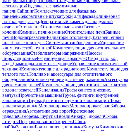
материалы
Шифер
Профнастил
Рулонная кровля
Кровельная
вентиляция
Отделка фасада
Фасадные
панели
Сайдинг
Комплектующие для фасадных
панелей
Декоративные штукатурки для фасада
Клинкерная
плитка для фасада
Декоративный камень для наружной
отделки
Отопление
Отопительные котлы
Газовые
колонки
Камины, печи-камины
Отопительные печи
Банные
печи
Водонагреватели
Радиаторы отопления, батареи
Теплый
пол
Теплые плинтусы
Системы антиобледенения
Управление
климатической техникой
Комплектующие для отопительного
оборудования
Стабилизаторы напряжения
Насосы
циркуляционные
Регулирующая арматура
Отвод и подвод
воды
Дымоходы и комплектующие
Управление климатической
техникой
Комплектующие для радиаторов
Комплектующие для
теплого пола
Топливо и аксессуары для отопительного
оборудования
Комплектующие для печей, каминов
Аксессуары
для каминов, печей
Комплектующие для отопительных котлов,
водонагревателей
Канализация
Тросы сантехнические,
вантузы
Прочистные машины
Трубы, фитинги внутренней
канализации
Трубы, фитинги наружной канализации
Люки
канализационные
Металлопрокат
Металлопрокат
Сваи
Заборы,
ограждения
Автоматика для ворот
Крепежные
изделия
Саморезы, шурупы
Гвозди
Анкеры, дюбели
Скобы,
штифты
Перфорированный крепеж
Гайки,
шайбы
Заклепки
Болты, винты, шпильки
Хомуты
Химические