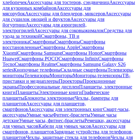
хлебопечек
Аксессуары для тостеров, сэндвичниц
Аксессуары
для кухонных комбайнов
Аксессуары для
мясорубок
Аксессуары для блендеров, миксеров
Аксессуары
для сушилок овощей и фруктов
Аксессуары для
йогуртниц
Аксессуары для аэрогрилей,
электрогрилей
Аксессуары для соковыжималок
Средства для
ухода за техникой
Смартфоны, ТВ и
электроника
Смартфоны
Смартфоны
Смартфоны
восстановленные
Смартфоны Apple
Смартфоны
Xiaomi
Смартфоны Samsung
Смартфоны Honor
Смартфоны
Huawei
Смартфоны POCO
Смартфоны Infinix
Смартфоны
Tecno
Смартфоны Realme
Смартфоны Samsung Galaxy S26
series
Кнопочные телефоны
Складные смартфоны
Телевизоры,
мониторы
Телевизоры
Мониторы
Мониторы-телевизоры
ТВ-
приставки и медиаплееры
Проекторы
Проекционные
экраны
Профессиональные дисплеи
Планшеты, электронные
книги
Планшеты
Электронные книги
Графические
планшеты
Блокноты электронные
Чехлы, бамперы для
планшетов
Аксессуары для планшетов,
смартфонов
Аксессуары для электронных книг
Смарт-часы,
аксессуары
Умные часы
Фитнес-браслеты
Умные часы
детские
Умные часы, фитнес-браслеты
Ремешки, аксессуары
для умных часов
Кабели для умных часов
Аксессуары для
смартфонов, планшетов
Зарядные устройства для телефонов,
планшетов
Чехлы, защитные стекла для телефонов
Чехлы для