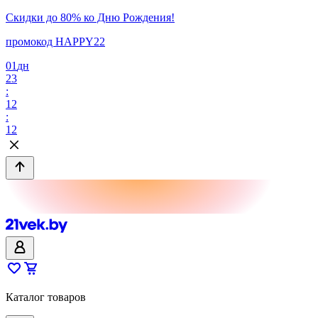
Скидки до 80% ко Дню Рождения!
промокод HAPPY22
01
дн
23
:
12
:
12
Каталог товаров