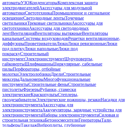
автоматы
УЗО
Конденсаторы
Комплексная защита
электродвигателей
Аксессуары для модульной
автоматики
Светотехника
Промышленное и сигнальное
освещение
Светодиодные ленты
Точечные
светильники
Трековые светильники
Аксессуары для
светотехники
Аксессуары для светодиодных
лент
Вентиляция
Вентиляторы вытяжные
Вентиляторы
канальные
Системы воздуховодов
Решетки вентиляционные,
диффузоры
Проветриватели
Люки
Люки ревизионные
Люки
под плитку
Люки напольные
Люки под
покраску
Строительный
инструмент
Электроинструмент
Шуруповерты,
гайковерты
Шлифмашины
Циркулярные, сабельные
пилы
Перфораторы, отбойные
молотки
Электролобзики
Дрели
Строительные
миксеры
Дальномеры
Многофункциональные
инструменты
Строительные фены
Строительные
пистолеты
Фрезеры
Рубанки, стамески
электрические
Краскопульты
Степлеры,
гвоздезабиватели
Электрические ножницы, резаки
Насадки для
электроинструмента
Аксессуары для
электроинструмента
Аккумуляторы, зарядные устройства для
электроинструмента
Наборы электроинструмента
Силовая и
строительная техника
Бетоносмесители
Генераторы
Тали,
тельферы
Такелаж
Виброплиты, глубинные