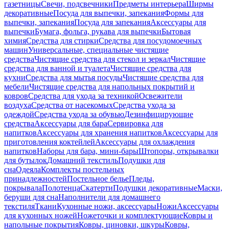
газетницы
Свечи, подсвечники
Предметы интерьера
Ширмы
декоративные
Посуда для выпечки, запекания
Формы для
выпечки, запекания
Посуда для запекания
Аксессуары для
выпечки
Бумага, фольга, рукава для выпечки
Бытовая
химия
Средства для стирки
Средства для посудомоечных
машин
Универсальные, специальные чистящие
средства
Чистящие средства для стекол и зеркал
Чистящие
средства для ванной и туалета
Чистящие средства для
кухни
Средства для мытья посуды
Чистящие средства для
мебели
Чистящие средства для напольных покрытий и
ковров
Средства для ухода за техникой
Освежители
воздуха
Средства от насекомых
Средства ухода за
одеждой
Средства ухода за обувью
Дезинфицирующие
средства
Аксессуары для бара
Сервировка для
напитков
Аксессуары для хранения напитков
Аксессуары для
приготовления коктейлей
Аксессуары для охлаждения
напитков
Наборы для бара, мини-бары
Штопоры, открывалки
для бутылок
Домашний текстиль
Подушки для
сна
Одеяла
Комплекты постельных
принадлежностей
Постельное белье
Пледы,
покрывала
Полотенца
Скатерти
Подушки декоративные
Маски,
беруши для сна
Наполнители для домашнего
текстиля
Ткани
Кухонные ножи, аксессуары
Ножи
Аксессуары
для кухонных ножей
Ножеточки и комплектующие
Ковры и
напольные покрытия
Ковры, циновки, шкуры
Ковры,