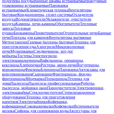
подогрева посуды
Винные шкафы встраиваемые
Вакуумные
упаковщики встраиваемые
Пароварки
встраиваемые
Климатическая техника
Вентиляторы
бытовые
Кондиционеры, сплит-системы
Охладители
воздуха
Водонагреватели
Увлажнители, очистители
воздуха
Камины, печи-камины
Обогреватели
Тепловые
завесы
Тепловые
пушки
Биокамины
Проветриватели
Отопительные печи
Банные
печи
Порталы для каминов
Вентиляторы вытяжные
Метеостанции
Газовые баллоны бытовые
Техника для
приготовления еды
Аэрогрили
Микроволновые
печи
Мультиварки
Сэндвичницы, хот-дог
мейкеры
Тостеры
Электрогрили,
электрошашлычницы
Вафельницы, орешницы,
кексницы
Хлебопечки
Ростеры, мини-печи
Йогуртницы,
мороженицы
Фризеры
Блинницы
Пароварки
Автоклавы для
консервирования
Сыроварни
Фритюрницы, фондю-
фритюрницы
Яйцеварки
Попкорницы
Техника для
дома
Пылесосы
Пылесосы профессиональные
Роботы-
пылесосы, мойщики окон
Пароочистители
Электровеники,
электрошвабры
Стеклоочистители
Стерилизационное
оборудование
Техника для приготовления
напитков
Электрочайники
Кофеварки,
кофемашины
Соковыжималки
Кофемолки
Вспениватели
молока
Сифоны для газирования воды
Аксессуары для