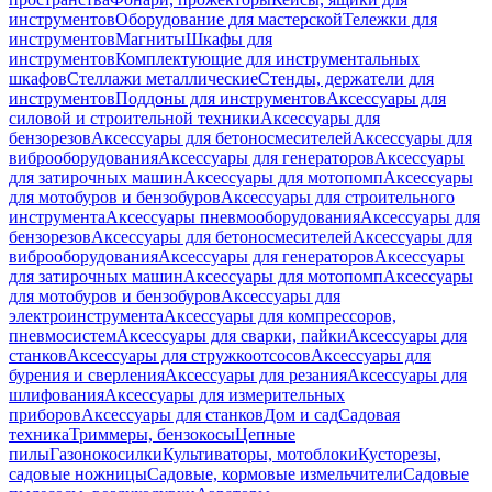
инструментов
Оборудование для мастерской
Тележки для
инструментов
Магниты
Шкафы для
инструментов
Комплектующие для инструментальных
шкафов
Стеллажи металлические
Стенды, держатели для
инструментов
Поддоны для инструментов
Аксессуары для
силовой и строительной техники
Аксессуары для
бензорезов
Аксессуары для бетоносмесителей
Аксессуары для
виброоборудования
Аксессуары для генераторов
Аксессуары
для затирочных машин
Аксессуары для мотопомп
Аксессуары
для мотобуров и бензобуров
Аксессуары для строительного
инструмента
Аксессуары пневмооборудования
Аксессуары для
бензорезов
Аксессуары для бетоносмесителей
Аксессуары для
виброоборудования
Аксессуары для генераторов
Аксессуары
для затирочных машин
Аксессуары для мотопомп
Аксессуары
для мотобуров и бензобуров
Аксессуары для
электроинструмента
Аксессуары для компрессоров,
пневмосистем
Аксессуары для сварки, пайки
Аксессуары для
станков
Аксессуары для стружкоотсосов
Аксессуары для
бурения и сверления
Аксессуары для резания
Аксессуары для
шлифования
Аксессуары для измерительных
приборов
Аксессуары для станков
Дом и сад
Садовая
техника
Триммеры, бензокосы
Цепные
пилы
Газонокосилки
Культиваторы, мотоблоки
Кусторезы,
садовые ножницы
Садовые, кормовые измельчители
Садовые