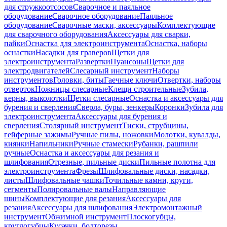
для стружкоотсосов
Сварочное и паяльное
оборудование
Сварочное оборудование
Паяльное
оборудование
Сварочные маски, аксессуары
Комплектующие
для сварочного оборудования
Аксессуары для сварки,
пайки
Оснастка для электроинструмента
Оснастка, наборы
оснастки
Насадки для граверов
Щетки для
электроинструмента
Развертки
Пуансоны
Щетки для
электродвигателей
Слесарный инструмент
Наборы
инструментов
Головки, биты
Гаечные ключи
Отвертки, наборы
отверток
Ножницы слесарные
Клещи строительные
Зубила,
керны, выколотки
Щетки слесарные
Оснастка и аксессуары для
бурения и сверления
Сверла, буры, зенкеры
Коронки
Зубила для
электроинструмента
Аксессуары для бурения и
сверления
Столярный инструмент
Тиски, струбцины,
гейферные зажимы
Ручные пилы, ножовки
Молотки, кувалды,
киянки
Напильники
Ручные стамески
Рубанки, рашпили
ручные
Оснастка и аксессуары для резания и
шлифования
Отрезные, пильные диски
Пильные полотна для
электроинструмента
Фрезы
Шлифовальные диски, насадки,
листы
Шлифовальные чашки
Точильные камни, круги,
сегменты
Полировальные валы
Направляющие
шины
Комплектующие для резания
Аксессуары для
резания
Аксессуары для шлифования
Электромонтажный
инструмент
Обжимной инструмент
Плоскогубцы,
круглогубцы
Кусачки, болторезы,