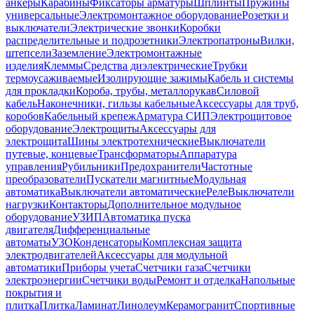
анкеры
Карабины
Фиксаторы арматуры
Шплинты
Пружины
универсальные
Электромонтажное оборудование
Розетки и
выключатели
Электрические звонки
Коробки
распределительные и подрозетники
Электропатроны
Вилки,
штепсели
Заземление
Электромонтажные
изделия
Клеммы
Средства диэлектрические
Трубки
термоусаживаемые
Изолирующие зажимы
Кабель и системы
для прокладки
Короба, трубы, металлорукав
Силовой
кабель
Наконечники, гильзы кабельные
Аксессуары для труб,
коробов
Кабельный крепеж
Арматура СИП
Электрощитовое
оборудование
Электрощиты
Аксессуары для
электрощита
Шины электротехнические
Выключатели
путевые, концевые
Трансформаторы
Аппаратура
управления
Рубильники
Предохранители
Частотные
преобразователи
Пускатели магнитные
Модульная
автоматика
Выключатели автоматические
Реле
Выключатели
нагрузки
Контакторы
Дополнительное модульное
оборудование
УЗИП
Автоматика пуска
двигателя
Дифференциальные
автоматы
УЗО
Конденсаторы
Комплексная защита
электродвигателей
Аксессуары для модульной
автоматики
Приборы учета
Счетчики газа
Счетчики
электроэнергии
Счетчики воды
Ремонт и отделка
Напольные
покрытия и
плитка
Плитка
Ламинат
Линолеум
Керамогранит
Спортивные