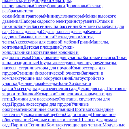
пылесосы, воздуходувки
Аэраторы,
скарификаторы
Снегоуборщики
Дровоколы
Сеялки,
разбрасыватели
семян
Минитракторы
Миникультиваторы
Мойки высокого
давления
Наборы садового электроинструмента
Отдых и
пикник
Батуты
Бассейны
Спа-бассейны
Комплекты мебели для
сада
Столы для сада
Стулья, кресла для сада
Качели
садовые
Гамаки, шезлонги
Раскладушки
Зонты,
тенты
Аксессуары для садовой мебели
Грили
Мангалы,
коптильни
Детская площадка
Сумки-
холодильники
Портативные колонки и
аудиосистемы
Оборудование для участка
Бытовые насосы
Люки
канализационные
Пруды, аксессуары для прудов
Фильтры,
насосы, стерилизаторы для прудов
Компрессоры для
прудов
Станции биологической очистки
Запчасти и
комплектующие для оборудования
Благоустройство
участка
Дачные дома
Беседки
Бани
Хозблоки и
сараи
Аксессуары для озеленения сада
Декор для сада
Почтовые
ящики, таблички
Козырьки
Скворечники, кормушки для
птиц
Домики для насекомых
Фонтаны, скульптуры для
сада
Пруды, аксессуары для прудов
Уличные
обогреватели
Уличные светильники
Противогололедные
реагенты
Декоративный щебень
Сад и огород
Поливочное
оборудование
Садовые опрыскиватели
Шланги для дома и
сада
Парники
Теплицы
Комплектующие для теплиц
Модульные