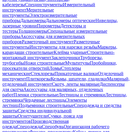
кабелерезы
Специнструменты
Измерительный
инструмент
Мерительные
инструменты
Электроизмерительные
приборы
Дальномеры
Дальномеры оптические
Нивелиры,
лазерные уровни
Пирометры
Детекторы и
тестеры
Толщиномеры
Специальные измерительные
приборы
Аксессуары для измерительных
приборов
Разметочный инструмент
Разметочные
инструменты
Инструменты для нарезки резьбы
Маркеры,
карандаши строительные
Клейма ударные
Строительно-
монтажный инструмент
Заклепочники
Труборезы,
трубогибы
Ножи строительные
Мультитулы
Пробойники,
просекатели отверстий
Ломы
Степлеры
механические
Стеклорезы
Прикаточные валики
Отделочный
инструмент
Плиткорезы
Кельмы, шпатели, гладилки
Малярный,
отделочный инструмент
Скотч, ленты малярные
Диспенсеры
для скотча
Аксессуары для малярных, отделочных
работ
Пленки строительные
Лестницы и стремянки
Лестницы,
стремянки
Чердачные лестницы
Элементы
лестниц
Подъемники строительные
Спецодежда и средства
защиты
Средства индивидуальной
защиты
Огнетушители
Сумки, пояса для
инструментов
Производственная
одежда
Спецодежда
Спецобувь
Организация рабочего
пространства
Фонари, прожекторы
Кейсы, ящики для