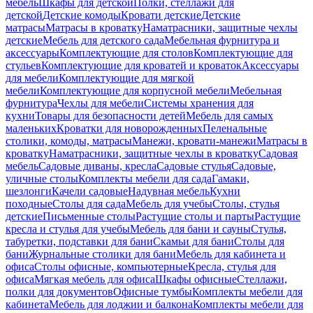
мебель
Шкафы для детской
Полки, стеллажи для
детской
Детские комоды
Кровати детские
Детские
матрасы
Матрасы в кроватку
Наматрасники, защитные чехлы
детские
Мебель для детского сада
Мебельная фурнитура и
аксессуары
Комплектующие для столов
Комплектующие для
стульев
Комплектующие для кроватей и кроваток
Аксессуары
для мебели
Комплектующие для мягкой
мебели
Комплектующие для корпусной мебели
Мебельная
фурнитура
Чехлы для мебели
Системы хранения для
кухни
Товары для безопасности детей
Мебель для самых
маленьких
Кроватки для новорожденных
Пеленальные
столики, комоды, матрасы
Манежи, кровати-манежи
Матрасы в
кроватку
Наматрасники, защитные чехлы в кроватку
Садовая
мебель
Садовые диваны, кресла
Садовые стулья
Садовые,
уличные столы
Комплекты мебели для сада
Гамаки,
шезлонги
Качели садовые
Надувная мебель
Кухни
походные
Столы для сада
Мебель для учебы
Столы, стулья
детские
Письменные столы
Растущие столы и парты
Растущие
кресла и стулья для учебы
Мебель для бани и сауны
Стулья,
табуретки, подставки для бани
Скамьи для бани
Столы для
бани
Журнальные столики для бани
Мебель для кабинета и
офиса
Столы офисные, компьютерные
Кресла, стулья для
офиса
Мягкая мебель для офиса
Шкафы офисные
Стеллажи,
полки для документов
Офисные тумбы
Комплекты мебели для
кабинета
Мебель для лоджии и балкона
Комплекты мебели для