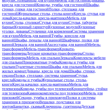
модули
Столешницы для кухни
Мебель для гостиной
Диваны,
кресла для гостиной
Комоды, тумбы для гостиной
Шкафы,
стенки, горки для гостиной
Полки, стеллажи для
гостиной
Журнальные столы, столы-книги
Кресла, стулья для
дома
Кресла-качалки, кресла-маятники
Мебель для
кухни
Столы, столики
Стулья для кухни
Стулья, табуреты
барные
Кухонный гарнитур
Кухонные модули
Кухонные
уголки, диваны
Стульчики для кормления
Системы хранения
для кухни
Мебель для ванной
Тумбы, консоли для
ванной
Шкафы, пеналы для ванной
Шкафчики, полки для
ванной
Зеркала для ванной
Аксессуары для ванной
Мебель-
трансформер
Мебель-трансформер
Кровати-
трансформеры
Детские кроватки-трансформеры
Столы-
трансформеры
Мебель для спальни
Зеркала
Комплекты мебели
для спальни
Прикроватные тумбы
Комоды и тумбы для
спальни
Туалетные столики
Шкафы для спальни
Мебель для
жилых комнат
Диваны, кресла для дома
Шкафы, стенки,
секции
Полки, стеллажи, системы хранения
Стулья,
кресла
Комоды и тумбы
Журнальные столы, столы-
книги
Кресла-качалки, кресла-маятники
Мебель для
телевизора
Комоды, тумбы под телевизор
Кронштейны, стойки
для телевизора
Каминокомплекты под телевизор
Мебель для
прихожей
Секции, тумбы в прихожую
Полки и системы
хранения в прихожую
Вешалки, подставки для
зонтов
Банкетки, скамьи
Ключницы, газетницы
Детская