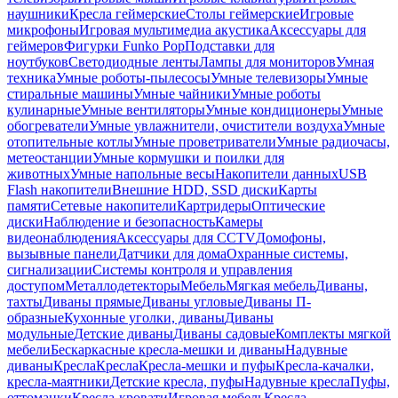
наушники
Кресла геймерские
Столы геймерские
Игровые
микрофоны
Игровая мультимедиа акустика
Аксессуары для
геймеров
Фигурки Funko Pop
Подставки для
ноутбуков
Светодиодные ленты
Лампы для мониторов
Умная
техника
Умные роботы-пылесосы
Умные телевизоры
Умные
стиральные машины
Умные чайники
Умные роботы
кулинарные
Умные вентиляторы
Умные кондиционеры
Умные
обогреватели
Умные увлажнители, очистители воздуха
Умные
отопительные котлы
Умные проветриватели
Умные радиочасы,
метеостанции
Умные кормушки и поилки для
животных
Умные напольные весы
Накопители данных
USB
Flash накопители
Внешние HDD, SSD диски
Карты
памяти
Сетевые накопители
Картридеры
Оптические
диски
Наблюдение и безопасность
Камеры
видеонаблюдения
Аксессуары для CCTV
Домофоны,
вызывные панели
Датчики для дома
Охранные системы,
сигнализации
Системы контроля и управления
доступом
Металлодетекторы
Мебель
Мягкая мебель
Диваны,
тахты
Диваны прямые
Диваны угловые
Диваны П-
образные
Кухонные уголки, диваны
Диваны
модульные
Детские диваны
Диваны садовые
Комплекты мягкой
мебели
Бескаркасные кресла-мешки и диваны
Надувные
диваны
Кресла
Кресла
Кресла-мешки и пуфы
Кресла-качалки,
кресла-маятники
Детские кресла, пуфы
Надувные кресла
Пуфы,
оттоманки
Кресла-кровати
Игровая мебель
Кресла