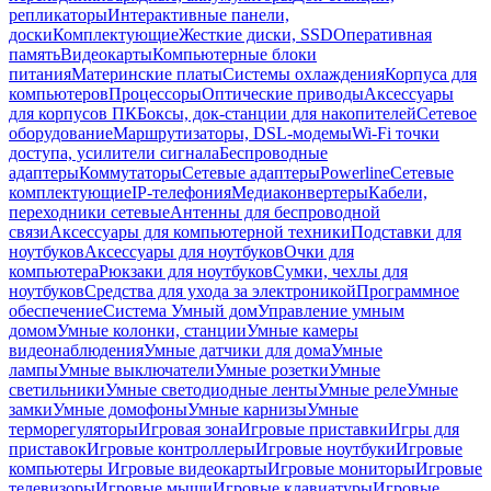
репликаторы
Интерактивные панели,
доски
Комплектующие
Жесткие диски, SSD
Оперативная
память
Видеокарты
Компьютерные блоки
питания
Материнские платы
Системы охлаждения
Корпуса для
компьютеров
Процессоры
Оптические приводы
Аксессуары
для корпусов ПК
Боксы, док-станции для накопителей
Сетевое
оборудование
Маршрутизаторы, DSL-модемы
Wi-Fi точки
доступа, усилители сигнала
Беспроводные
адаптеры
Коммутаторы
Сетевые адаптеры
Powerline
Сетевые
комплектующие
IP-телефония
Медиаконвертеры
Кабели,
переходники сетевые
Антенны для беспроводной
связи
Аксессуары для компьютерной техники
Подставки для
ноутбуков
Аксессуары для ноутбуков
Очки для
компьютера
Рюкзаки для ноутбуков
Сумки, чехлы для
ноутбуков
Средства для ухода за электроникой
Программное
обеспечение
Система Умный дом
Управление умным
домом
Умные колонки, станции
Умные камеры
видеонаблюдения
Умные датчики для дома
Умные
лампы
Умные выключатели
Умные розетки
Умные
светильники
Умные светодиодные ленты
Умные реле
Умные
замки
Умные домофоны
Умные карнизы
Умные
терморегуляторы
Игровая зона
Игровые приставки
Игры для
приставок
Игровые контроллеры
Игровые ноутбуки
Игровые
компьютеры
Игровые видеокарты
Игровые мониторы
Игровые
телевизоры
Игровые мыши
Игровые клавиатуры
Игровые