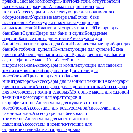
грядки
Садовые компостеры
Уничтожители, отпугиватели
насекомых и грызунов
Автоматизация и контроль
полива
Аксессуары и комплектующие для поливочного
оборудования
Укрывные материалы
Бочки, баки
пластиковые
Аксессуары и комплектующие для
опрыскивателей
Шланги для опрыскивателей
Товары для
бани
Бани
Сауны
Двери для бани и сауны
Бондарные
изделия
Банные принадлежности
Аксессуары для
бани
Оснащение и декор для бани
Измерительные приборы для
бани
Фитобочки, купели
Комплектующие для купелей
Окна
для бани
Мебель для бани и сауны
Ручки дверные для бани и
сауны
Эфирные масла
Спа-бассейны с
гидромассажем
Аксессуары и комплектующие для садовой
техники
Навесное оборудование
Двигатели для
мотоблоков
Прицепы для мотоблоков,
минитракторов
Аксессуары для газонной техники
Аксессуары
для цепных пил
Аксессуары для садовой техники
Аксессуары
для кусторезов, ножниц садовых
Моторные масла для садовой
техники
Аксессуары для аэратоторов и
скарификаторов
Аксессуары для культиваторов и
мотоблоков
Аксессуары для воздуходувок
Аксессуары для
газонокосилок
Аксессуары для бензокос и
триммеров
Аксессуары для моек высокого
давления
Аксессуары и комплектующие для
опрыскивателей
Запчасти для садовых