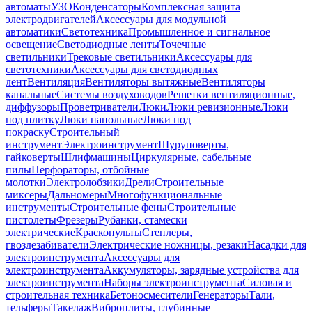
автоматы
УЗО
Конденсаторы
Комплексная защита
электродвигателей
Аксессуары для модульной
автоматики
Светотехника
Промышленное и сигнальное
освещение
Светодиодные ленты
Точечные
светильники
Трековые светильники
Аксессуары для
светотехники
Аксессуары для светодиодных
лент
Вентиляция
Вентиляторы вытяжные
Вентиляторы
канальные
Системы воздуховодов
Решетки вентиляционные,
диффузоры
Проветриватели
Люки
Люки ревизионные
Люки
под плитку
Люки напольные
Люки под
покраску
Строительный
инструмент
Электроинструмент
Шуруповерты,
гайковерты
Шлифмашины
Циркулярные, сабельные
пилы
Перфораторы, отбойные
молотки
Электролобзики
Дрели
Строительные
миксеры
Дальномеры
Многофункциональные
инструменты
Строительные фены
Строительные
пистолеты
Фрезеры
Рубанки, стамески
электрические
Краскопульты
Степлеры,
гвоздезабиватели
Электрические ножницы, резаки
Насадки для
электроинструмента
Аксессуары для
электроинструмента
Аккумуляторы, зарядные устройства для
электроинструмента
Наборы электроинструмента
Силовая и
строительная техника
Бетоносмесители
Генераторы
Тали,
тельферы
Такелаж
Виброплиты, глубинные