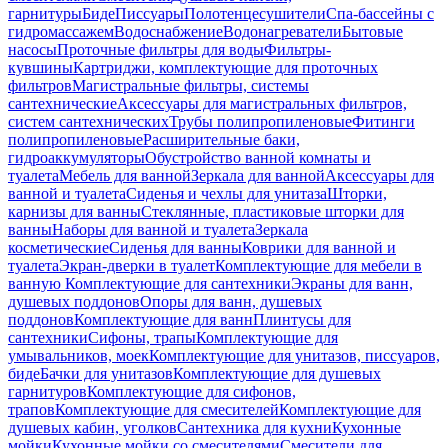
гарнитуры
Биде
Писсуары
Полотенцесушители
Спа-бассейны с
гидромассажем
Водоснабжение
Водонагреватели
Бытовые
насосы
Проточные фильтры для воды
Фильтры-
кувшины
Картриджи, комплектующие для проточных
фильтров
Магистральные фильтры, системы
сантехнические
Аксессуары для магистральных фильтров,
систем сантехнических
Трубы полипропиленовые
Фитинги
полипропиленовые
Расширительные баки,
гидроаккумуляторы
Обустройство ванной комнаты и
туалета
Мебель для ванной
Зеркала для ванной
Аксессуары для
ванной и туалета
Сиденья и чехлы для унитаза
Шторки,
карнизы для ванны
Стеклянные, пластиковые шторки для
ванны
Наборы для ванной и туалета
Зеркала
косметические
Сиденья для ванны
Коврики для ванной и
туалета
Экран-дверки в туалет
Комплектующие для мебели в
ванную
Комплектующие для сантехники
Экраны для ванн,
душевых поддонов
Опоры для ванн, душевых
поддонов
Комплектующие для ванн
Плинтусы для
сантехники
Сифоны, трапы
Комплектующие для
умывальников, моек
Комплектующие для унитазов, писсуаров,
биде
Бачки для унитазов
Комплектующие для душевых
гарнитуров
Комплектующие для сифонов,
трапов
Комплектующие для смесителей
Комплектующие для
душевых кабин, уголков
Сантехника для кухни
Кухонные
мойки
Кухонные мойки со смесителями
Смесители для