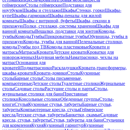
геймерские
Столы геймерские
Подставки для
ноутбуков
Шкафы и стеллажи
Шкафы
Стенки, горки
Шкафы-
купе
Шкафы-гармошки
Шкафы-пеналы для жилой
комнаты
Шкафы с витриной, буфеты
Шкафы, секции в
прихожую
Полки, стеллажи, системы хранения
Шкафы для
ванной комнаты
Вешалки, подставки для зонтов
Комоды,
тумбы
Комоды
Тумбы
Прикроватные тумбы
Обувницы, тумбы в
прихожую
Комоды, тумбы для ванной
Пеленальные столики,
комоды
Тумбы под ТВ
Комоды пластиковые
Кровати и
матрасы
Матрасы
Кровати
Детские кровати
Кроватки для
новорожденных
Надувная мебель
Наматрасники, чехлы на
матрас
Основания для
кроватей
Подматрасники
Раскладушки
Кровати-трансформеры,
шкафы-кровати
Кровати-домики
Столы
Кухонные
столы
Барные столы
Столы письменные,
компьютерные
Детские столы
Туалетные столики
Журнальные
столы
Садовые столы
Растущие столы и парты
Столы,
журнальные столики для бани
Приставные
столики
Консольные столики
Обеденные группы
Столы-
книги
Стулья
Кухонные стулья, табуреты
Барные стулья,
табуреты
Компьютерные кресла, стулья
Геймерские
кресла
Детские стулья, табуреты
Банкетки, скамьи
Садовые
кресла, стулья, табуреты
Стулья, табуреты для бани
Стульчики
для кормления
Кухня
Кухонный гарнитур
Кухонные