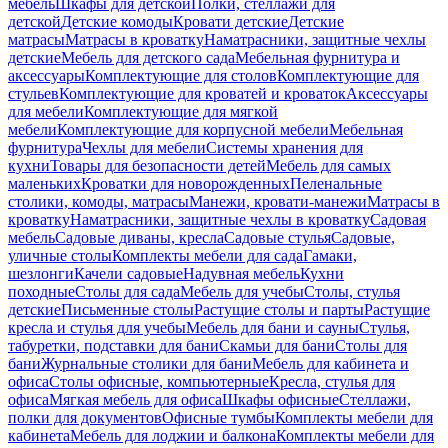
мебель
Шкафы для детской
Полки, стеллажи для
детской
Детские комоды
Кровати детские
Детские
матрасы
Матрасы в кроватку
Наматрасники, защитные чехлы
детские
Мебель для детского сада
Мебельная фурнитура и
аксессуары
Комплектующие для столов
Комплектующие для
стульев
Комплектующие для кроватей и кроваток
Аксессуары
для мебели
Комплектующие для мягкой
мебели
Комплектующие для корпусной мебели
Мебельная
фурнитура
Чехлы для мебели
Системы хранения для
кухни
Товары для безопасности детей
Мебель для самых
маленьких
Кроватки для новорожденных
Пеленальные
столики, комоды, матрасы
Манежи, кровати-манежи
Матрасы в
кроватку
Наматрасники, защитные чехлы в кроватку
Садовая
мебель
Садовые диваны, кресла
Садовые стулья
Садовые,
уличные столы
Комплекты мебели для сада
Гамаки,
шезлонги
Качели садовые
Надувная мебель
Кухни
походные
Столы для сада
Мебель для учебы
Столы, стулья
детские
Письменные столы
Растущие столы и парты
Растущие
кресла и стулья для учебы
Мебель для бани и сауны
Стулья,
табуретки, подставки для бани
Скамьи для бани
Столы для
бани
Журнальные столики для бани
Мебель для кабинета и
офиса
Столы офисные, компьютерные
Кресла, стулья для
офиса
Мягкая мебель для офиса
Шкафы офисные
Стеллажи,
полки для документов
Офисные тумбы
Комплекты мебели для
кабинета
Мебель для лоджии и балкона
Комплекты мебели для