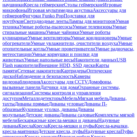
наушники
Кресла геймерские
Столы геймерские
Игровые
микрофоны
Игровая мультимедиа акустика
Аксессуары для
геймеров
Фигурки Funko Pop
Подставки для
ноутбуков
Светодиодные ленты
Лампы для мониторов
Умная
техника
Умные роботы-пылесосы
Умные телевизоры
Умные
стиральные машины
Умные чайники
Умные роботы
кулинарные
Умные вентиляторы
Умные кондиционеры
Умные
обогреватели
Умные увлажнители, очистители воздуха
Умные
отопительные котлы
Умные проветриватели
Умные радиочасы,
метеостанции
Умные кормушки и поилки для
животных
Умные напольные весы
Накопители данных
USB
Flash накопители
Внешние HDD, SSD диски
Карты
памяти
Сетевые накопители
Картридеры
Оптические
диски
Наблюдение и безопасность
Камеры
видеонаблюдения
Аксессуары для CCTV
Домофоны,
вызывные панели
Датчики для дома
Охранные системы,
сигнализации
Системы контроля и управления
доступом
Металлодетекторы
Мебель
Мягкая мебель
Диваны,
тахты
Диваны прямые
Диваны угловые
Диваны П-
образные
Кухонные уголки, диваны
Диваны
модульные
Детские диваны
Диваны садовые
Комплекты мягкой
мебели
Бескаркасные кресла-мешки и диваны
Надувные
диваны
Кресла
Кресла
Кресла-мешки и пуфы
Кресла-качалки,
кресла-маятники
Детские кресла, пуфы
Надувные кресла
Пуфы,
оттоманки
Кресла-кровати
Игровая мебель
Кресла