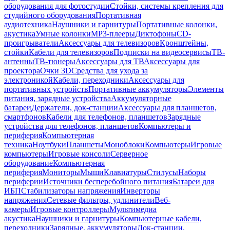
оборудования для фотостудии
Стойки, системы крепления для
студийного оборудования
Портативная
аудиотехника
Наушники и гарнитуры
Портативные колонки,
акустика
Умные колонки
MP3-плееры
Диктофоны
CD-
проигрыватели
Аксессуары для телевизоров
Кронштейны,
стойки
Кабели для телевизоров
Подписки на видеосервисы
ТВ-
антенны
ТВ-тюнеры
Аксессуары для ТВ
Аксессуары для
проектора
Очки 3D
Средства для ухода за
электроникой
Кабели, переходники
Аксессуары для
портативных устройств
Портативные аккумуляторы
Элементы
питания, зарядные устройства
Аккумуляторные
батареи
Держатели, док-станции
Аксессуары для планшетов,
смартфонов
Кабели для телефонов, планшетов
Зарядные
устройства для телефонов, планшетов
Компьютеры и
периферия
Компьютерная
техника
Ноутбуки
Планшеты
Моноблоки
Компьютеры
Игровые
компьютеры
Игровые консоли
Серверное
оборудование
Компьютерная
периферия
Мониторы
Мыши
Клавиатуры
Стилусы
Наборы
периферии
Источники бесперебойного питания
Батареи для
ИБП
Стабилизаторы напряжения
Инверторы
напряжения
Сетевые фильтры, удлинители
Веб-
камеры
Игровые контроллеры
Мультимедиа
акустика
Наушники и гарнитуры
Компьютерные кабели,
переходники
Зарядные, аккумуляторы
Док-станции,