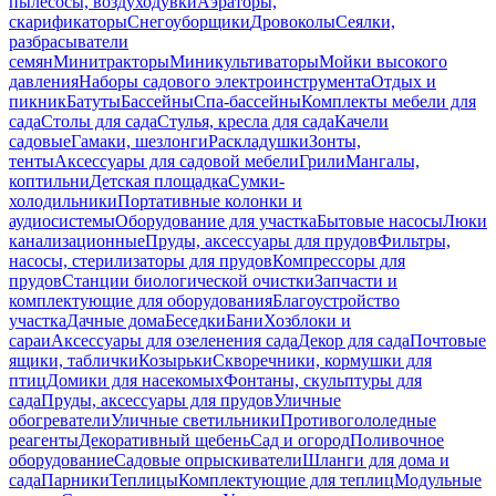
пылесосы, воздуходувки
Аэраторы,
скарификаторы
Снегоуборщики
Дровоколы
Сеялки,
разбрасыватели
семян
Минитракторы
Миникультиваторы
Мойки высокого
давления
Наборы садового электроинструмента
Отдых и
пикник
Батуты
Бассейны
Спа-бассейны
Комплекты мебели для
сада
Столы для сада
Стулья, кресла для сада
Качели
садовые
Гамаки, шезлонги
Раскладушки
Зонты,
тенты
Аксессуары для садовой мебели
Грили
Мангалы,
коптильни
Детская площадка
Сумки-
холодильники
Портативные колонки и
аудиосистемы
Оборудование для участка
Бытовые насосы
Люки
канализационные
Пруды, аксессуары для прудов
Фильтры,
насосы, стерилизаторы для прудов
Компрессоры для
прудов
Станции биологической очистки
Запчасти и
комплектующие для оборудования
Благоустройство
участка
Дачные дома
Беседки
Бани
Хозблоки и
сараи
Аксессуары для озеленения сада
Декор для сада
Почтовые
ящики, таблички
Козырьки
Скворечники, кормушки для
птиц
Домики для насекомых
Фонтаны, скульптуры для
сада
Пруды, аксессуары для прудов
Уличные
обогреватели
Уличные светильники
Противогололедные
реагенты
Декоративный щебень
Сад и огород
Поливочное
оборудование
Садовые опрыскиватели
Шланги для дома и
сада
Парники
Теплицы
Комплектующие для теплиц
Модульные