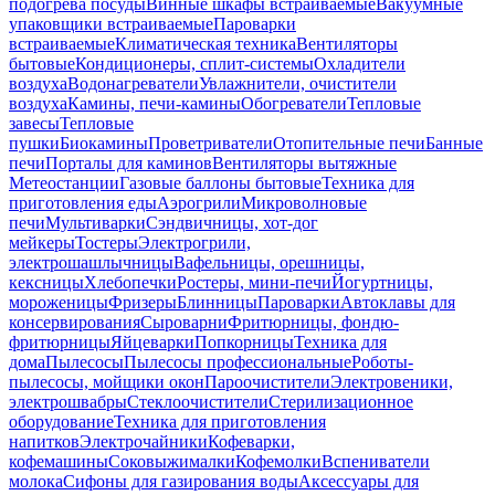
подогрева посуды
Винные шкафы встраиваемые
Вакуумные
упаковщики встраиваемые
Пароварки
встраиваемые
Климатическая техника
Вентиляторы
бытовые
Кондиционеры, сплит-системы
Охладители
воздуха
Водонагреватели
Увлажнители, очистители
воздуха
Камины, печи-камины
Обогреватели
Тепловые
завесы
Тепловые
пушки
Биокамины
Проветриватели
Отопительные печи
Банные
печи
Порталы для каминов
Вентиляторы вытяжные
Метеостанции
Газовые баллоны бытовые
Техника для
приготовления еды
Аэрогрили
Микроволновые
печи
Мультиварки
Сэндвичницы, хот-дог
мейкеры
Тостеры
Электрогрили,
электрошашлычницы
Вафельницы, орешницы,
кексницы
Хлебопечки
Ростеры, мини-печи
Йогуртницы,
мороженицы
Фризеры
Блинницы
Пароварки
Автоклавы для
консервирования
Сыроварни
Фритюрницы, фондю-
фритюрницы
Яйцеварки
Попкорницы
Техника для
дома
Пылесосы
Пылесосы профессиональные
Роботы-
пылесосы, мойщики окон
Пароочистители
Электровеники,
электрошвабры
Стеклоочистители
Стерилизационное
оборудование
Техника для приготовления
напитков
Электрочайники
Кофеварки,
кофемашины
Соковыжималки
Кофемолки
Вспениватели
молока
Сифоны для газирования воды
Аксессуары для