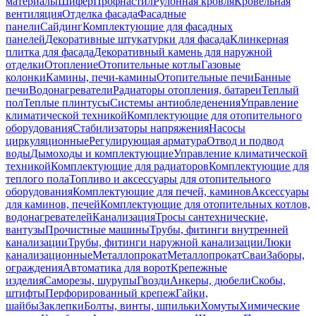
материалы
Шифер
Профнастил
Рулонная кровля
Кровельная
вентиляция
Отделка фасада
Фасадные
панели
Сайдинг
Комплектующие для фасадных
панелей
Декоративные штукатурки для фасада
Клинкерная
плитка для фасада
Декоративный камень для наружной
отделки
Отопление
Отопительные котлы
Газовые
колонки
Камины, печи-камины
Отопительные печи
Банные
печи
Водонагреватели
Радиаторы отопления, батареи
Теплый
пол
Теплые плинтусы
Системы антиобледенения
Управление
климатической техникой
Комплектующие для отопительного
оборудования
Стабилизаторы напряжения
Насосы
циркуляционные
Регулирующая арматура
Отвод и подвод
воды
Дымоходы и комплектующие
Управление климатической
техникой
Комплектующие для радиаторов
Комплектующие для
теплого пола
Топливо и аксессуары для отопительного
оборудования
Комплектующие для печей, каминов
Аксессуары
для каминов, печей
Комплектующие для отопительных котлов,
водонагревателей
Канализация
Тросы сантехнические,
вантузы
Прочистные машины
Трубы, фитинги внутренней
канализации
Трубы, фитинги наружной канализации
Люки
канализационные
Металлопрокат
Металлопрокат
Сваи
Заборы,
ограждения
Автоматика для ворот
Крепежные
изделия
Саморезы, шурупы
Гвозди
Анкеры, дюбели
Скобы,
штифты
Перфорированный крепеж
Гайки,
шайбы
Заклепки
Болты, винты, шпильки
Хомуты
Химические