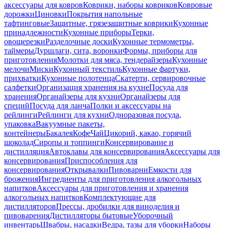
аксессуары для ковров
Коврики, наборы ковриков
Ковровые
дорожки
Циновки
Покрытия напольные
тафтинговые
Защитные, грязезащитные коврики
Кухонные
принадлежности
Кухонные приборы
Терки,
овощерезки
Разделочные доски
Кухонные термометры,
таймеры
Дуршлаги, сита, воронки
Формы, приборы для
приготовления
Молотки для мяса, тендерайзеры
Кухонные
мелочи
Миски
Кухонный текстиль
Кухонные фартуки,
прихватки
Кухонные полотенца
Скатерти, сервировочные
салфетки
Организация хранения на кухне
Посуда для
хранения
Органайзеры для кухни
Органайзеры для
специй
Посуда для ланча
Полки и аксессуары на
рейлинги
Рейлинги для кухни
Одноразовая посуда,
упаковка
Вакуумные пакеты,
контейнеры
Бакалея
Кофе
Чай
Цикорий, какао, горячий
шоколад
Сиропы и топпинги
Консервирование и
дистилляция
Автоклавы для консервирования
Аксессуары для
консервирования
Приспособления для
консервирования
Открывалки
Пивоварни
Емкости для
брожения
Ингредиенты для приготовления алкогольных
напитков
Аксессуары для приготовления и хранения
алкогольных напитков
Комплектующие для
дистилляторов
Прессы, дробилки для виноделия и
пивоварения
Дистилляторы бытовые
Уборочный
инвентарь
Швабры, насадки
Ведра, тазы для уборки
Наборы