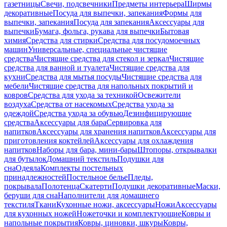
газетницы
Свечи, подсвечники
Предметы интерьера
Ширмы
декоративные
Посуда для выпечки, запекания
Формы для
выпечки, запекания
Посуда для запекания
Аксессуары для
выпечки
Бумага, фольга, рукава для выпечки
Бытовая
химия
Средства для стирки
Средства для посудомоечных
машин
Универсальные, специальные чистящие
средства
Чистящие средства для стекол и зеркал
Чистящие
средства для ванной и туалета
Чистящие средства для
кухни
Средства для мытья посуды
Чистящие средства для
мебели
Чистящие средства для напольных покрытий и
ковров
Средства для ухода за техникой
Освежители
воздуха
Средства от насекомых
Средства ухода за
одеждой
Средства ухода за обувью
Дезинфицирующие
средства
Аксессуары для бара
Сервировка для
напитков
Аксессуары для хранения напитков
Аксессуары для
приготовления коктейлей
Аксессуары для охлаждения
напитков
Наборы для бара, мини-бары
Штопоры, открывалки
для бутылок
Домашний текстиль
Подушки для
сна
Одеяла
Комплекты постельных
принадлежностей
Постельное белье
Пледы,
покрывала
Полотенца
Скатерти
Подушки декоративные
Маски,
беруши для сна
Наполнители для домашнего
текстиля
Ткани
Кухонные ножи, аксессуары
Ножи
Аксессуары
для кухонных ножей
Ножеточки и комплектующие
Ковры и
напольные покрытия
Ковры, циновки, шкуры
Ковры,