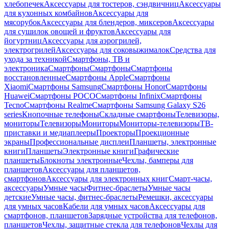
хлебопечек
Аксессуары для тостеров, сэндвичниц
Аксессуары
для кухонных комбайнов
Аксессуары для
мясорубок
Аксессуары для блендеров, миксеров
Аксессуары
для сушилок овощей и фруктов
Аксессуары для
йогуртниц
Аксессуары для аэрогрилей,
электрогрилей
Аксессуары для соковыжималок
Средства для
ухода за техникой
Смартфоны, ТВ и
электроника
Смартфоны
Смартфоны
Смартфоны
восстановленные
Смартфоны Apple
Смартфоны
Xiaomi
Смартфоны Samsung
Смартфоны Honor
Смартфоны
Huawei
Смартфоны POCO
Смартфоны Infinix
Смартфоны
Tecno
Смартфоны Realme
Смартфоны Samsung Galaxy S26
series
Кнопочные телефоны
Складные смартфоны
Телевизоры,
мониторы
Телевизоры
Мониторы
Мониторы-телевизоры
ТВ-
приставки и медиаплееры
Проекторы
Проекционные
экраны
Профессиональные дисплеи
Планшеты, электронные
книги
Планшеты
Электронные книги
Графические
планшеты
Блокноты электронные
Чехлы, бамперы для
планшетов
Аксессуары для планшетов,
смартфонов
Аксессуары для электронных книг
Смарт-часы,
аксессуары
Умные часы
Фитнес-браслеты
Умные часы
детские
Умные часы, фитнес-браслеты
Ремешки, аксессуары
для умных часов
Кабели для умных часов
Аксессуары для
смартфонов, планшетов
Зарядные устройства для телефонов,
планшетов
Чехлы, защитные стекла для телефонов
Чехлы для