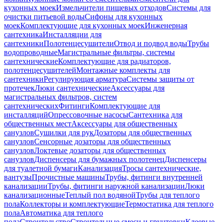
кухонных моек
Измельчители пищевых отходов
Системы для
очистки питьевой воды
Сифоны для кухонных
моек
Комплектующие для кухонных моек
Инженерная
сантехника
Инсталляции для
сантехники
Полотенцесушители
Отвод и подвод воды
Трубы
водопроводные
Магистральные фильтры, системы
сантехнические
Комплектующие для радиаторов,
полотенцесушителей
Монтажные комплекты для
сантехники
Регулирующая арматура
Системы защиты от
протечек
Люки сантехнические
Аксессуары для
магистральных фильтров, систем
сантехнических
Фитинги
Комплектующие для
инсталляций
Опрессовочные насосы
Сантехника для
общественных мест
Аксессуары для общественных
санузлов
Сушилки для рук
Дозаторы для общественных
санузлов
Сенсорные дозаторы для общественных
санузлов
Локтевые дозаторы для общественных
санузлов
Диспенсеры для бумажных полотенец
Диспенсеры
для туалетной бумаги
Канализация
Тросы сантехнические,
вантузы
Прочистные машины
Трубы, фитинги внутренней
канализации
Трубы, фитинги наружной канализации
Люки
канализационные
Теплый пол водяной
Трубы для теплого
пола
Коллекторы и комплектующие
Термостатика для теплого
пола
Автоматика для теплого
пола
Строительство
Строительные смеси и грунтовки
Клеевые