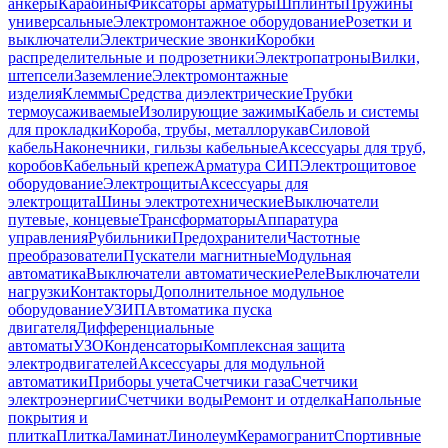
анкеры
Карабины
Фиксаторы арматуры
Шплинты
Пружины
универсальные
Электромонтажное оборудование
Розетки и
выключатели
Электрические звонки
Коробки
распределительные и подрозетники
Электропатроны
Вилки,
штепсели
Заземление
Электромонтажные
изделия
Клеммы
Средства диэлектрические
Трубки
термоусаживаемые
Изолирующие зажимы
Кабель и системы
для прокладки
Короба, трубы, металлорукав
Силовой
кабель
Наконечники, гильзы кабельные
Аксессуары для труб,
коробов
Кабельный крепеж
Арматура СИП
Электрощитовое
оборудование
Электрощиты
Аксессуары для
электрощита
Шины электротехнические
Выключатели
путевые, концевые
Трансформаторы
Аппаратура
управления
Рубильники
Предохранители
Частотные
преобразователи
Пускатели магнитные
Модульная
автоматика
Выключатели автоматические
Реле
Выключатели
нагрузки
Контакторы
Дополнительное модульное
оборудование
УЗИП
Автоматика пуска
двигателя
Дифференциальные
автоматы
УЗО
Конденсаторы
Комплексная защита
электродвигателей
Аксессуары для модульной
автоматики
Приборы учета
Счетчики газа
Счетчики
электроэнергии
Счетчики воды
Ремонт и отделка
Напольные
покрытия и
плитка
Плитка
Ламинат
Линолеум
Керамогранит
Спортивные