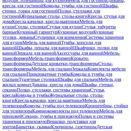
модули
Столешницы для кухни
Мебель для гостиной
Диваны,
кресла для гостиной
Комоды, тумбы для гостиной
Шкафы,
стенки, горки для гостиной
Полки, стеллажи для
гостиной
Журнальные столы, столы-книги
Кресла, стулья для
дома
Кресла-качалки, кресла-маятники
Мебель для
кухни
Столы, столики
Стулья для кухни
Стулья, табуреты
барные
Кухонный гарнитур
Кухонные модули
Кухонные
уголки, диваны
Стульчики для кормления
Системы хранения
для кухни
Мебель для ванной
Тумбы, консоли для
ванной
Шкафы, пеналы для ванной
Шкафчики, полки для
ванной
Зеркала для ванной
Аксессуары для ванной
Мебель-
трансформер
Мебель-трансформер
Кровати-
трансформеры
Детские кроватки-трансформеры
Столы-
трансформеры
Мебель для спальни
Зеркала
Комплекты мебели
для спальни
Прикроватные тумбы
Комоды и тумбы для
спальни
Туалетные столики
Шкафы для спальни
Мебель для
жилых комнат
Диваны, кресла для дома
Шкафы, стенки,
секции
Полки, стеллажи, системы хранения
Стулья,
кресла
Комоды и тумбы
Журнальные столы, столы-
книги
Кресла-качалки, кресла-маятники
Мебель для
телевизора
Комоды, тумбы под телевизор
Кронштейны, стойки
для телевизора
Каминокомплекты под телевизор
Мебель для
прихожей
Секции, тумбы в прихожую
Полки и системы
хранения в прихожую
Вешалки, подставки для
зонтов
Банкетки, скамьи
Ключницы, газетницы
Детская