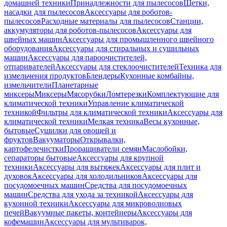
домашней техники
Принадлежности для пылесосов
Щетки,
насадки для пылесосов
Аксессуары для роботов-
пылесосов
Расходные материалы для пылесосов
Станции,
аккумуляторы для роботов-пылесосов
Аксессуары для
швейных машин
Аксессуары для промышленного швейного
оборудования
Аксессуары для стиральных и сушильных
машин
Аксессуары для пароочистителей,
отпаривателей
Аксессуары для стеклоочистителей
Техника для
измельчения продуктов
Блендеры
Кухонные комбайны,
измельчители
Планетарные
миксеры
Миксеры
Мясорубки
Ломтерезки
Комплектующие для
климатической техники
Управление климатической
техникой
Фильтры для климатической техники
Аксессуары для
климатической техники
Мелкая техника
Весы кухонные,
бытовые
Сушилки для овощей и
фруктов
Вакууматоры
Открывалки,
картофелечистки
Проращиватели семян
Маслобойки,
сепараторы бытовые
Аксессуары для крупной
техники
Аксессуары для вытяжек
Аксессуары для плит и
духовок
Аксессуары для холодильников
Аксессуары для
посудомоечных машин
Средства для посудомоечных
машин
Средства для ухода за техникой
Аксессуары для
кухонной техники
Аксессуары для микроволновых
печей
Вакуумные пакеты, контейнеры
Аксессуары для
кофемашин
Аксессуары для мультиварок,