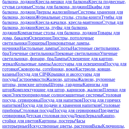
балкона, лоджии
Кресла-мешки для балкона
Кресла подвесные,
стулья садовые
Столы для балкона, лоджии
Шкафы для
балкона, лоджии
Дверцы жалюзийные
Системы хранения для
балкона, лоджии
Журнальные столы, столы-книги
Тумбы для
балкона, лоджии
Кресла-качалки, кресла-маятники
Стулья для
балкона, лоджии
Кресла, пуфы для балкона,
лоджии
Компактные столы для балкона, лоджии
Товары для
дома, бакалея
Освещение
Люстры, потолочные
светильники
Торшеры
Прикроватные лампы,
ночники
Настольные лампы
Споты
Настенные светильники,
бра
Точечные светильники
Трековые светильники
Уличные
светильники, фонари, бра
Лампы
Освещение для картин,
зеркал
Кольцевые лампы
Аксессуары для освещения
Посуда для
готовки
Сковороды, сотейники, воки
Кастрюли, ковши,
казаны
Посуда для СВЧ
Крышки и аксессуары для
посуды
Гастроемкости
Жалюзи, шторы
Жалюзи, рулонные
шторы, римские шторы
Шторы, гардины
Карнизы для
штор
Комплектующие для штор, карнизов, жалюзи
Пленки для
окон
Электроприводные солнцезащитные системы
Столовая
посуда, сервировка
Посуда для напитков
Посуда для горячих
напитков
Посуда для подачи и хранения напитков
Столовые
приборы
Столовая посуда
Посуда для сервировки
Предметы
сервировки
Детская столовая посуда
Декор
Зеркала
Кашпо,
стойки для цветов
Картины, постеры
Часы
интерьерные
Искусственные цветы, растения
Вазы
Ключницы,