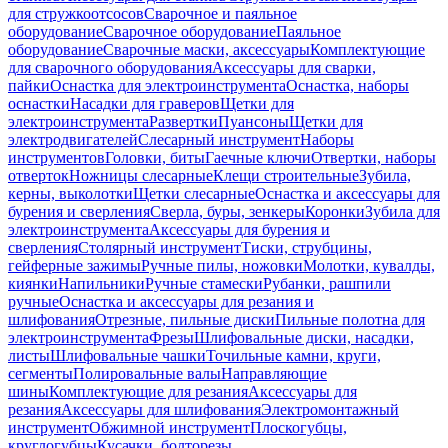
для стружкоотсосов
Сварочное и паяльное
оборудование
Сварочное оборудование
Паяльное
оборудование
Сварочные маски, аксессуары
Комплектующие
для сварочного оборудования
Аксессуары для сварки,
пайки
Оснастка для электроинструмента
Оснастка, наборы
оснастки
Насадки для граверов
Щетки для
электроинструмента
Развертки
Пуансоны
Щетки для
электродвигателей
Слесарный инструмент
Наборы
инструментов
Головки, биты
Гаечные ключи
Отвертки, наборы
отверток
Ножницы слесарные
Клещи строительные
Зубила,
керны, выколотки
Щетки слесарные
Оснастка и аксессуары для
бурения и сверления
Сверла, буры, зенкеры
Коронки
Зубила для
электроинструмента
Аксессуары для бурения и
сверления
Столярный инструмент
Тиски, струбцины,
гейферные зажимы
Ручные пилы, ножовки
Молотки, кувалды,
киянки
Напильники
Ручные стамески
Рубанки, рашпили
ручные
Оснастка и аксессуары для резания и
шлифования
Отрезные, пильные диски
Пильные полотна для
электроинструмента
Фрезы
Шлифовальные диски, насадки,
листы
Шлифовальные чашки
Точильные камни, круги,
сегменты
Полировальные валы
Направляющие
шины
Комплектующие для резания
Аксессуары для
резания
Аксессуары для шлифования
Электромонтажный
инструмент
Обжимной инструмент
Плоскогубцы,
круглогубцы
Кусачки, болторезы,