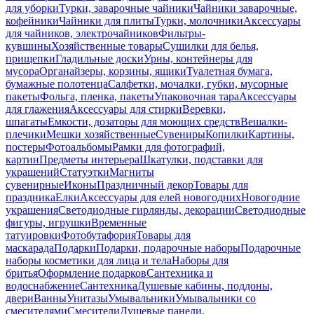
для уборки
Турки, заварочные чайники
Чайники заварочные,
кофейники
Чайники для плиты
Турки, молочники
Аксессуары
для чайников, электрочайников
Фильтры-
кувшины
Хозяйственные товары
Сушилки для белья,
прищепки
Гладильные доски
Урны, контейнеры для
мусора
Органайзеры, корзины, ящики
Туалетная бумага,
бумажные полотенца
Салфетки, мочалки, губки, мусорные
пакеты
Фольга, пленка, пакеты
Упаковочная тара
Аксессуары
для глажения
Аксессуары для стирки
Веревки,
шпагаты
Емкости, дозаторы для моющих средств
Вешалки-
плечики
Мешки хозяйственные
Сувениры
Копилки
Картины,
постеры
Фотоальбомы
Рамки для фотографий,
картин
Предметы интерьера
Шкатулки, подставки для
украшений
Статуэтки
Магниты
сувенирные
Иконы
Праздничный декор
Товары для
праздника
Елки
Аксессуары для елей новогодних
Новогодние
украшения
Светодиодные гирлянды, декорации
Светодиодные
фигуры, игрушки
Временные
татуировки
Фотобутафория
Товары для
маскарада
Подарки
Подарки, подарочные наборы
Подарочные
наборы косметики для лица и тела
Наборы для
бритья
Оформление подарков
Сантехника и
водоснабжение
Сантехника
Душевые кабины, поддоны,
двери
Ванны
Унитазы
Умывальники
Умывальники со
смесителями
Смесители
Душевые панели,