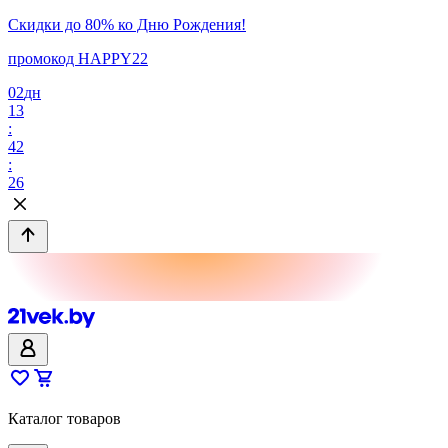
Скидки до 80% ко Дню Рождения!
промокод HAPPY22
02
дн
13
:
42
:
26
Каталог товаров