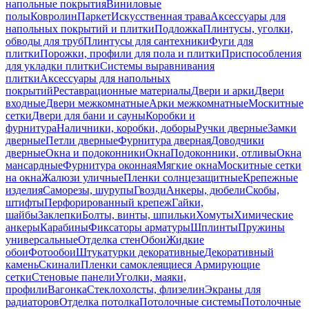
напольные покрытия
Виниловые
полы
Ковролин
Паркет
Искусственная трава
Аксессуары для
напольных покрытий и плитки
Подложка
Плинтусы, уголки,
обводы для труб
Плинтусы для сантехники
Фуги для
плитки
Порожки, профили для пола и плитки
Приспособления
для укладки плитки
Системы выравнивания
плитки
Аксессуары для напольных
покрытий
Реставрационные материалы
Двери и арки
Двери
входные
Двери межкомнатные
Арки межкомнатные
Москитные
сетки
Двери для бани и сауны
Коробки и
фурнитура
Наличники, коробки, доборы
Ручки дверные
Замки
дверные
Петли дверные
Фурнитура дверная
Доводчики
дверные
Окна и подоконники
Окна
Подоконники, отливы
Окна
мансардные
Фурнитура оконная
Мягкие окна
Москитные сетки
на окна
Жалюзи уличные
Пленки солнцезащитные
Крепежные
изделия
Саморезы, шурупы
Гвозди
Анкеры, дюбели
Скобы,
штифты
Перфорированный крепеж
Гайки,
шайбы
Заклепки
Болты, винты, шпильки
Хомуты
Химические
анкеры
Карабины
Фиксаторы арматуры
Шплинты
Пружины
универсальные
Отделка стен
Обои
Жидкие
обои
Фотообои
Штукатурки декоративные
Декоративный
камень
Скинали
Пленки самоклеящиеся
Армирующие
сетки
Стеновые панели
Уголки, маяки,
профили
Вагонка
Стеклохолсты, флизелин
Экраны для
радиаторов
Отделка потолка
Потолочные системы
Потолочные