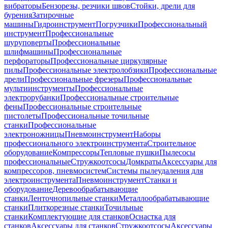
вибраторы
Бензорезы, резчики швов
Стойки, дрели для
бурения
Затирочные
машины
Гидроинструмент
Погрузчики
Профессиональный
инструмент
Профессиональные
шуруповерты
Профессиональные
шлифмашины
Профессиональные
перфораторы
Профессиональные циркулярные
пилы
Профессиональные электролобзики
Профессиональные
дрели
Профессиональные фрезеры
Профессиональные
мультиинструменты
Профессиональные
электрорубанки
Профессиональные строительные
фены
Профессиональные строительные
пистолеты
Профессиональные точильные
станки
Профессиональные
электроножницы
Пневмоинструмент
Наборы
профессионального электроинструмента
Строительное
оборудование
Компрессоры
Тепловые пушки
Пылесосы
профессиональные
Стружкоотсосы
Домкраты
Аксессуары для
компрессоров, пневмосистем
Системы пылеудаления для
электроинструмента
Пневмоинструмент
Станки и
оборудование
Деревообрабатывающие
станки
Ленточнопильные станки
Металлообрабатывающие
станки
Плиткорезные станки
Точильные
станки
Комплектующие для станков
Оснастка для
станков
Аксессуары для станков
Стружкоотсосы
Аксессуары