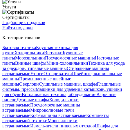
Услуги
Сертификаты
Подборщик подарков
Найти подарки
Категории товаров
Бытовая техника
Крупная техника для
кухни
Холодильники
Вытяжки
Кухонные
плиты
Морозильники
Посудомоечные машины
Настольные
плиты
Винные шкафы
Мини-холодильники
Техника для ухода
за одеждой
Стиральные машины
Стиральные машины
встраиваемые
Утюги
Отпариватели
Швейные, вышивальные
машины
Промышленные швейные
машины
Оверлоки
Сушильные машины, шкафы
Гладильные
системы, прессы
Машинки для удаления катышков
Сушилки
для обуви
Встраиваемая техника, оборудование
Варочные
панели
Духовые шкафы
Холодильники
встраиваемые
Посудомоечные машины
встраиваемые
Микроволновые печи
встраиваемые
Кофемашины встраиваемые
Комплекты
встраиваемой техники
Морозильники
встраиваемые
Измельчители пищевых отходов
Шкафы для