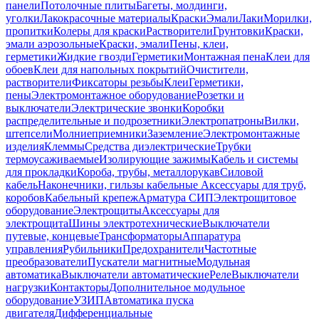
панели
Потолочные плиты
Багеты, молдинги,
уголки
Лакокрасочные материалы
Краски
Эмали
Лаки
Морилки,
пропитки
Колеры для краски
Растворители
Грунтовки
Краски,
эмали аэрозольные
Краски, эмали
Пены, клеи,
герметики
Жидкие гвозди
Герметики
Монтажная пена
Клеи для
обоев
Клеи для напольных покрытий
Очистители,
растворители
Фиксаторы резьбы
Клеи
Герметики,
пены
Электромонтажное оборудование
Розетки и
выключатели
Электрические звонки
Коробки
распределительные и подрозетники
Электропатроны
Вилки,
штепсели
Молниеприемники
Заземление
Электромонтажные
изделия
Клеммы
Средства диэлектрические
Трубки
термоусаживаемые
Изолирующие зажимы
Кабель и системы
для прокладки
Короба, трубы, металлорукав
Силовой
кабель
Наконечники, гильзы кабельные
Аксессуары для труб,
коробов
Кабельный крепеж
Арматура СИП
Электрощитовое
оборудование
Электрощиты
Аксессуары для
электрощита
Шины электротехнические
Выключатели
путевые, концевые
Трансформаторы
Аппаратура
управления
Рубильники
Предохранители
Частотные
преобразователи
Пускатели магнитные
Модульная
автоматика
Выключатели автоматические
Реле
Выключатели
нагрузки
Контакторы
Дополнительное модульное
оборудование
УЗИП
Автоматика пуска
двигателя
Дифференциальные