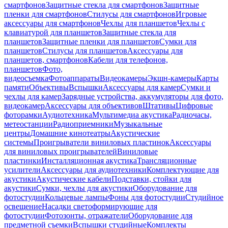
смартфонов
Защитные стекла для смартфонов
Защитные
пленки для смартфонов
Стилусы для смартфонов
Игровые
аксессуары для смартфонов
Чехлы для планшетов
Чехлы с
клавиатурой для планшетов
Защитные стекла для
планшетов
Защитные пленки для планшетов
Сумки для
планшетов
Стилусы для планшетов
Аксессуары для
планшетов, смартфонов
Кабели для телефонов,
планшетов
Фото,
видеосъемка
Фотоаппараты
Видеокамеры
Экшн-камеры
Карты
памяти
Объективы
Вспышки
Аксессуары для камер
Сумки и
чехлы для камер
Зарядные устройства, аккумуляторы для фото,
видеокамер
Аксессуары для объективов
Штативы
Цифровые
фоторамки
Аудиотехника
Мультимедиа акустика
Радиочасы,
метеостанции
Радиоприемники
Музыкальные
центры
Домашние кинотеатры
Акустические
системы
Проигрыватели виниловых пластинок
Аксессуары
для виниловых проигрывателей
Виниловые
пластинки
Инсталляционная акустика
Трансляционные
усилители
Аксессуары для аудиотехники
Комплектующие для
акустики
Акустические кабели
Подставки, стойки для
акустики
Сумки, чехлы для акустики
Оборудование для
фотостудии
Кольцевые лампы
Фоны для фотостудии
Студийное
освещение
Насадки светоформирующие для
фотостудии
Фотозонты, отражатели
Оборудование для
предметной съемки
Вспышки студийные
Комплекты