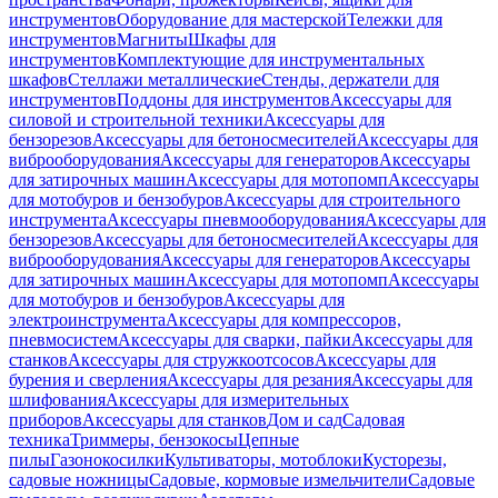
инструментов
Оборудование для мастерской
Тележки для
инструментов
Магниты
Шкафы для
инструментов
Комплектующие для инструментальных
шкафов
Стеллажи металлические
Стенды, держатели для
инструментов
Поддоны для инструментов
Аксессуары для
силовой и строительной техники
Аксессуары для
бензорезов
Аксессуары для бетоносмесителей
Аксессуары для
виброоборудования
Аксессуары для генераторов
Аксессуары
для затирочных машин
Аксессуары для мотопомп
Аксессуары
для мотобуров и бензобуров
Аксессуары для строительного
инструмента
Аксессуары пневмооборудования
Аксессуары для
бензорезов
Аксессуары для бетоносмесителей
Аксессуары для
виброоборудования
Аксессуары для генераторов
Аксессуары
для затирочных машин
Аксессуары для мотопомп
Аксессуары
для мотобуров и бензобуров
Аксессуары для
электроинструмента
Аксессуары для компрессоров,
пневмосистем
Аксессуары для сварки, пайки
Аксессуары для
станков
Аксессуары для стружкоотсосов
Аксессуары для
бурения и сверления
Аксессуары для резания
Аксессуары для
шлифования
Аксессуары для измерительных
приборов
Аксессуары для станков
Дом и сад
Садовая
техника
Триммеры, бензокосы
Цепные
пилы
Газонокосилки
Культиваторы, мотоблоки
Кусторезы,
садовые ножницы
Садовые, кормовые измельчители
Садовые