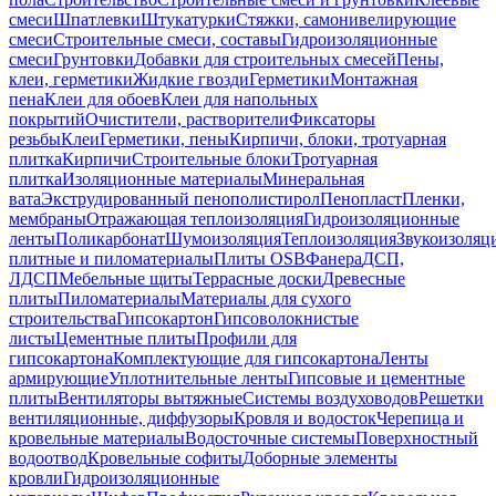
смеси
Шпатлевки
Штукатурки
Стяжки, самонивелирующие
смеси
Строительные смеси, составы
Гидроизоляционные
смеси
Грунтовки
Добавки для строительных смесей
Пены,
клеи, герметики
Жидкие гвозди
Герметики
Монтажная
пена
Клеи для обоев
Клеи для напольных
покрытий
Очистители, растворители
Фиксаторы
резьбы
Клеи
Герметики, пены
Кирпичи, блоки, тротуарная
плитка
Кирпичи
Строительные блоки
Тротуарная
плитка
Изоляционные материалы
Минеральная
вата
Экструдированный пенополистирол
Пенопласт
Пленки,
мембраны
Отражающая теплоизоляция
Гидроизоляционные
ленты
Поликарбонат
Шумоизоляция
Теплоизоляция
Звукоизоляц
плитные и пиломатериалы
Плиты OSB
Фанера
ДСП,
ЛДСП
Мебельные щиты
Террасные доски
Древесные
плиты
Пиломатериалы
Материалы для сухого
строительства
Гипсокартон
Гипсоволокнистые
листы
Цементные плиты
Профили для
гипсокартона
Комплектующие для гипсокартона
Ленты
армирующие
Уплотнительные ленты
Гипсовые и цементные
плиты
Вентиляторы вытяжные
Системы воздуховодов
Решетки
вентиляционные, диффузоры
Кровля и водосток
Черепица и
кровельные материалы
Водосточные системы
Поверхностный
водоотвод
Кровельные софиты
Доборные элементы
кровли
Гидроизоляционные