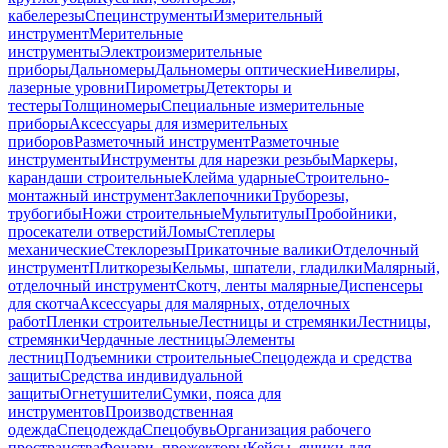
кабелерезы
Специнструменты
Измерительный
инструмент
Мерительные
инструменты
Электроизмерительные
приборы
Дальномеры
Дальномеры оптические
Нивелиры,
лазерные уровни
Пирометры
Детекторы и
тестеры
Толщиномеры
Специальные измерительные
приборы
Аксессуары для измерительных
приборов
Разметочный инструмент
Разметочные
инструменты
Инструменты для нарезки резьбы
Маркеры,
карандаши строительные
Клейма ударные
Строительно-
монтажный инструмент
Заклепочники
Труборезы,
трубогибы
Ножи строительные
Мультитулы
Пробойники,
просекатели отверстий
Ломы
Степлеры
механические
Стеклорезы
Прикаточные валики
Отделочный
инструмент
Плиткорезы
Кельмы, шпатели, гладилки
Малярный,
отделочный инструмент
Скотч, ленты малярные
Диспенсеры
для скотча
Аксессуары для малярных, отделочных
работ
Пленки строительные
Лестницы и стремянки
Лестницы,
стремянки
Чердачные лестницы
Элементы
лестниц
Подъемники строительные
Спецодежда и средства
защиты
Средства индивидуальной
защиты
Огнетушители
Сумки, пояса для
инструментов
Производственная
одежда
Спецодежда
Спецобувь
Организация рабочего
пространства
Фонари, прожекторы
Кейсы, ящики для