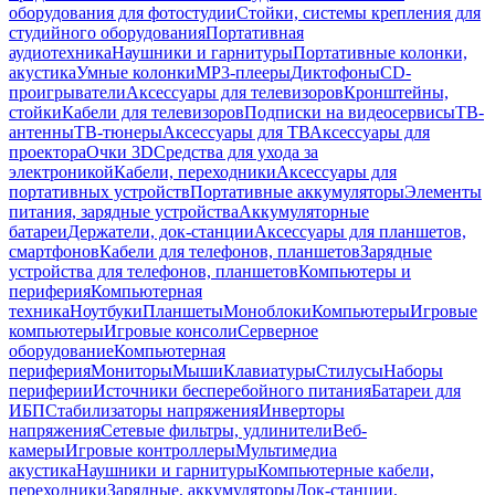
оборудования для фотостудии
Стойки, системы крепления для
студийного оборудования
Портативная
аудиотехника
Наушники и гарнитуры
Портативные колонки,
акустика
Умные колонки
MP3-плееры
Диктофоны
CD-
проигрыватели
Аксессуары для телевизоров
Кронштейны,
стойки
Кабели для телевизоров
Подписки на видеосервисы
ТВ-
антенны
ТВ-тюнеры
Аксессуары для ТВ
Аксессуары для
проектора
Очки 3D
Средства для ухода за
электроникой
Кабели, переходники
Аксессуары для
портативных устройств
Портативные аккумуляторы
Элементы
питания, зарядные устройства
Аккумуляторные
батареи
Держатели, док-станции
Аксессуары для планшетов,
смартфонов
Кабели для телефонов, планшетов
Зарядные
устройства для телефонов, планшетов
Компьютеры и
периферия
Компьютерная
техника
Ноутбуки
Планшеты
Моноблоки
Компьютеры
Игровые
компьютеры
Игровые консоли
Серверное
оборудование
Компьютерная
периферия
Мониторы
Мыши
Клавиатуры
Стилусы
Наборы
периферии
Источники бесперебойного питания
Батареи для
ИБП
Стабилизаторы напряжения
Инверторы
напряжения
Сетевые фильтры, удлинители
Веб-
камеры
Игровые контроллеры
Мультимедиа
акустика
Наушники и гарнитуры
Компьютерные кабели,
переходники
Зарядные, аккумуляторы
Док-станции,