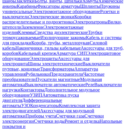
шайбы
Заклепки
Болты, винты, шпильки
Хомуты
Химические
анкеры
Карабины
Фиксаторы арматуры
Шплинты
Пружины
универсальные
Электромонтажное оборудование
Розетки и
выключатели
Электрические звонки
Коробки
распределительные и подрозетники
Электропатроны
Вилки,
штепсели
Заземление
Электромонтажные
изделия
Клеммы
Средства диэлектрические
Трубки
термоусаживаемые
Изолирующие зажимы
Кабель и системы
для прокладки
Короба, трубы, металлорукав
Силовой
кабель
Наконечники, гильзы кабельные
Аксессуары для труб,
коробов
Кабельный крепеж
Арматура СИП
Электрощитовое
оборудование
Электрощиты
Аксессуары для
электрощита
Шины электротехнические
Выключатели
путевые, концевые
Трансформаторы
Аппаратура
управления
Рубильники
Предохранители
Частотные
преобразователи
Пускатели магнитные
Модульная
автоматика
Выключатели автоматические
Реле
Выключатели
нагрузки
Контакторы
Дополнительное модульное
оборудование
УЗИП
Автоматика пуска
двигателя
Дифференциальные
автоматы
УЗО
Конденсаторы
Комплексная защита
электродвигателей
Аксессуары для модульной
автоматики
Приборы учета
Счетчики газа
Счетчики
электроэнергии
Счетчики воды
Ремонт и отделка
Напольные
покрытия и