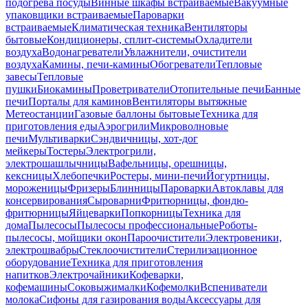
подогрева посуды
Винные шкафы встраиваемые
Вакуумные
упаковщики встраиваемые
Пароварки
встраиваемые
Климатическая техника
Вентиляторы
бытовые
Кондиционеры, сплит-системы
Охладители
воздуха
Водонагреватели
Увлажнители, очистители
воздуха
Камины, печи-камины
Обогреватели
Тепловые
завесы
Тепловые
пушки
Биокамины
Проветриватели
Отопительные печи
Банные
печи
Порталы для каминов
Вентиляторы вытяжные
Метеостанции
Газовые баллоны бытовые
Техника для
приготовления еды
Аэрогрили
Микроволновые
печи
Мультиварки
Сэндвичницы, хот-дог
мейкеры
Тостеры
Электрогрили,
электрошашлычницы
Вафельницы, орешницы,
кексницы
Хлебопечки
Ростеры, мини-печи
Йогуртницы,
мороженицы
Фризеры
Блинницы
Пароварки
Автоклавы для
консервирования
Сыроварни
Фритюрницы, фондю-
фритюрницы
Яйцеварки
Попкорницы
Техника для
дома
Пылесосы
Пылесосы профессиональные
Роботы-
пылесосы, мойщики окон
Пароочистители
Электровеники,
электрошвабры
Стеклоочистители
Стерилизационное
оборудование
Техника для приготовления
напитков
Электрочайники
Кофеварки,
кофемашины
Соковыжималки
Кофемолки
Вспениватели
молока
Сифоны для газирования воды
Аксессуары для