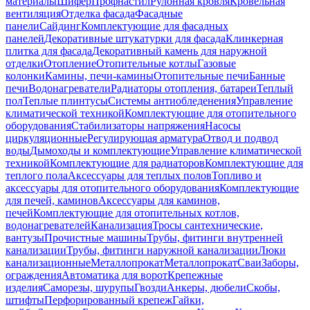
материалы
Шифер
Профнастил
Рулонная кровля
Кровельная
вентиляция
Отделка фасада
Фасадные
панели
Сайдинг
Комплектующие для фасадных
панелей
Декоративные штукатурки для фасада
Клинкерная
плитка для фасада
Декоративный камень для наружной
отделки
Отопление
Отопительные котлы
Газовые
колонки
Камины, печи-камины
Отопительные печи
Банные
печи
Водонагреватели
Радиаторы отопления, батареи
Теплый
пол
Теплые плинтусы
Системы антиобледенения
Управление
климатической техникой
Комплектующие для отопительного
оборудования
Стабилизаторы напряжения
Насосы
циркуляционные
Регулирующая арматура
Отвод и подвод
воды
Дымоходы и комплектующие
Управление климатической
техникой
Комплектующие для радиаторов
Комплектующие для
теплого пола
Аксессуары для теплых полов
Топливо и
аксессуары для отопительного оборудования
Комплектующие
для печей, каминов
Аксессуары для каминов,
печей
Комплектующие для отопительных котлов,
водонагревателей
Канализация
Тросы сантехнические,
вантузы
Прочистные машины
Трубы, фитинги внутренней
канализации
Трубы, фитинги наружной канализации
Люки
канализационные
Металлопрокат
Металлопрокат
Сваи
Заборы,
ограждения
Автоматика для ворот
Крепежные
изделия
Саморезы, шурупы
Гвозди
Анкеры, дюбели
Скобы,
штифты
Перфорированный крепеж
Гайки,