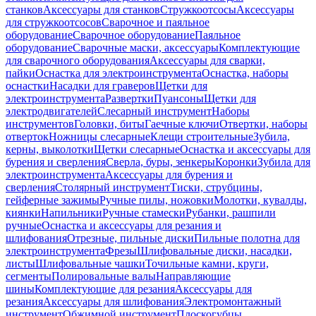
станков
Аксессуары для станков
Стружкоотсосы
Аксессуары
для стружкоотсосов
Сварочное и паяльное
оборудование
Сварочное оборудование
Паяльное
оборудование
Сварочные маски, аксессуары
Комплектующие
для сварочного оборудования
Аксессуары для сварки,
пайки
Оснастка для электроинструмента
Оснастка, наборы
оснастки
Насадки для граверов
Щетки для
электроинструмента
Развертки
Пуансоны
Щетки для
электродвигателей
Слесарный инструмент
Наборы
инструментов
Головки, биты
Гаечные ключи
Отвертки, наборы
отверток
Ножницы слесарные
Клещи строительные
Зубила,
керны, выколотки
Щетки слесарные
Оснастка и аксессуары для
бурения и сверления
Сверла, буры, зенкеры
Коронки
Зубила для
электроинструмента
Аксессуары для бурения и
сверления
Столярный инструмент
Тиски, струбцины,
гейферные зажимы
Ручные пилы, ножовки
Молотки, кувалды,
киянки
Напильники
Ручные стамески
Рубанки, рашпили
ручные
Оснастка и аксессуары для резания и
шлифования
Отрезные, пильные диски
Пильные полотна для
электроинструмента
Фрезы
Шлифовальные диски, насадки,
листы
Шлифовальные чашки
Точильные камни, круги,
сегменты
Полировальные валы
Направляющие
шины
Комплектующие для резания
Аксессуары для
резания
Аксессуары для шлифования
Электромонтажный
инструмент
Обжимной инструмент
Плоскогубцы,