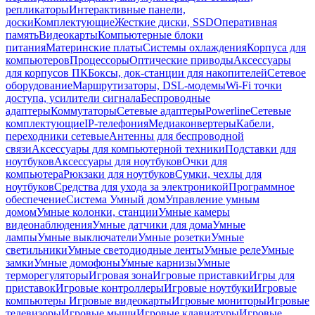
репликаторы
Интерактивные панели,
доски
Комплектующие
Жесткие диски, SSD
Оперативная
память
Видеокарты
Компьютерные блоки
питания
Материнские платы
Системы охлаждения
Корпуса для
компьютеров
Процессоры
Оптические приводы
Аксессуары
для корпусов ПК
Боксы, док-станции для накопителей
Сетевое
оборудование
Маршрутизаторы, DSL-модемы
Wi-Fi точки
доступа, усилители сигнала
Беспроводные
адаптеры
Коммутаторы
Сетевые адаптеры
Powerline
Сетевые
комплектующие
IP-телефония
Медиаконвертеры
Кабели,
переходники сетевые
Антенны для беспроводной
связи
Аксессуары для компьютерной техники
Подставки для
ноутбуков
Аксессуары для ноутбуков
Очки для
компьютера
Рюкзаки для ноутбуков
Сумки, чехлы для
ноутбуков
Средства для ухода за электроникой
Программное
обеспечение
Система Умный дом
Управление умным
домом
Умные колонки, станции
Умные камеры
видеонаблюдения
Умные датчики для дома
Умные
лампы
Умные выключатели
Умные розетки
Умные
светильники
Умные светодиодные ленты
Умные реле
Умные
замки
Умные домофоны
Умные карнизы
Умные
терморегуляторы
Игровая зона
Игровые приставки
Игры для
приставок
Игровые контроллеры
Игровые ноутбуки
Игровые
компьютеры
Игровые видеокарты
Игровые мониторы
Игровые
телевизоры
Игровые мыши
Игровые клавиатуры
Игровые