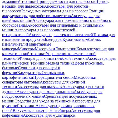
домашней техники
Принадлежности для пылесосов
Щетки,
насадки для пылесосов
Аксессуары для роботов-
пылесосов
Расходные материалы для пылесосов
Станции,
аккумуляторы для роботов-пылесосов
Аксессуары для
швейных машин
Аксессуары для промышленного швейного
оборудования
Аксессуары для стиральных и сушильных
машин
Аксессуары для пароочистителей,
отпаривателей
Аксессуары для стеклоочистителей
Техника для
измельчения продуктов
Блендеры
Кухонные комбайны,
измельчители
Планетарные
миксеры
Миксеры
Мясорубки
Ломтерезки
Комплектующие для
климатической техники
Управление климатической
техникой
Фильтры для климатической техники
Аксессуары для
климатической техники
Мелкая техника
Весы кухонные,
бытовые
Сушилки для овощей и
фруктов
Вакууматоры
Открывалки,
картофелечистки
Проращиватели семян
Маслобойки,
сепараторы бытовые
Аксессуары для крупной
техники
Аксессуары для вытяжек
Аксессуары для плит и
духовок
Аксессуары для холодильников
Аксессуары для
посудомоечных машин
Средства для посудомоечных
машин
Средства для ухода за техникой
Аксессуары для
кухонной техники
Аксессуары для микроволновых
печей
Вакуумные пакеты, контейнеры
Аксессуары для
кофемашин
Аксессуары для мультиварок,