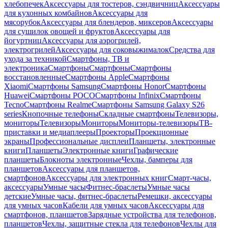
хлебопечек
Аксессуары для тостеров, сэндвичниц
Аксессуары
для кухонных комбайнов
Аксессуары для
мясорубок
Аксессуары для блендеров, миксеров
Аксессуары
для сушилок овощей и фруктов
Аксессуары для
йогуртниц
Аксессуары для аэрогрилей,
электрогрилей
Аксессуары для соковыжималок
Средства для
ухода за техникой
Смартфоны, ТВ и
электроника
Смартфоны
Смартфоны
Смартфоны
восстановленные
Смартфоны Apple
Смартфоны
Xiaomi
Смартфоны Samsung
Смартфоны Honor
Смартфоны
Huawei
Смартфоны POCO
Смартфоны Infinix
Смартфоны
Tecno
Смартфоны Realme
Смартфоны Samsung Galaxy S26
series
Кнопочные телефоны
Складные смартфоны
Телевизоры,
мониторы
Телевизоры
Мониторы
Мониторы-телевизоры
ТВ-
приставки и медиаплееры
Проекторы
Проекционные
экраны
Профессиональные дисплеи
Планшеты, электронные
книги
Планшеты
Электронные книги
Графические
планшеты
Блокноты электронные
Чехлы, бамперы для
планшетов
Аксессуары для планшетов,
смартфонов
Аксессуары для электронных книг
Смарт-часы,
аксессуары
Умные часы
Фитнес-браслеты
Умные часы
детские
Умные часы, фитнес-браслеты
Ремешки, аксессуары
для умных часов
Кабели для умных часов
Аксессуары для
смартфонов, планшетов
Зарядные устройства для телефонов,
планшетов
Чехлы, защитные стекла для телефонов
Чехлы для