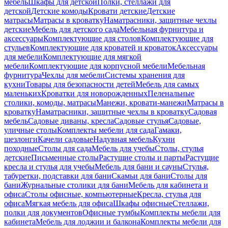
мебель
Шкафы для детской
Полки, стеллажи для
детской
Детские комоды
Кровати детские
Детские
матрасы
Матрасы в кроватку
Наматрасники, защитные чехлы
детские
Мебель для детского сада
Мебельная фурнитура и
аксессуары
Комплектующие для столов
Комплектующие для
стульев
Комплектующие для кроватей и кроваток
Аксессуары
для мебели
Комплектующие для мягкой
мебели
Комплектующие для корпусной мебели
Мебельная
фурнитура
Чехлы для мебели
Системы хранения для
кухни
Товары для безопасности детей
Мебель для самых
маленьких
Кроватки для новорожденных
Пеленальные
столики, комоды, матрасы
Манежи, кровати-манежи
Матрасы в
кроватку
Наматрасники, защитные чехлы в кроватку
Садовая
мебель
Садовые диваны, кресла
Садовые стулья
Садовые,
уличные столы
Комплекты мебели для сада
Гамаки,
шезлонги
Качели садовые
Надувная мебель
Кухни
походные
Столы для сада
Мебель для учебы
Столы, стулья
детские
Письменные столы
Растущие столы и парты
Растущие
кресла и стулья для учебы
Мебель для бани и сауны
Стулья,
табуретки, подставки для бани
Скамьи для бани
Столы для
бани
Журнальные столики для бани
Мебель для кабинета и
офиса
Столы офисные, компьютерные
Кресла, стулья для
офиса
Мягкая мебель для офиса
Шкафы офисные
Стеллажи,
полки для документов
Офисные тумбы
Комплекты мебели для
кабинета
Мебель для лоджии и балкона
Комплекты мебели для