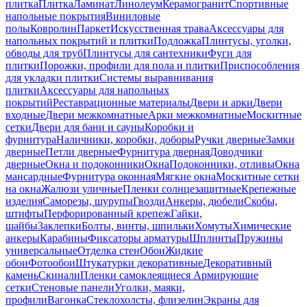
плитка
Плитка
Ламинат
Линолеум
Керамогранит
Спортивные
напольные покрытия
Виниловые
полы
Ковролин
Паркет
Искусственная трава
Аксессуары для
напольных покрытий и плитки
Подложка
Плинтусы, уголки,
обводы для труб
Плинтусы для сантехники
Фуги для
плитки
Порожки, профили для пола и плитки
Приспособления
для укладки плитки
Системы выравнивания
плитки
Аксессуары для напольных
покрытий
Реставрационные материалы
Двери и арки
Двери
входные
Двери межкомнатные
Арки межкомнатные
Москитные
сетки
Двери для бани и сауны
Коробки и
фурнитура
Наличники, коробки, доборы
Ручки дверные
Замки
дверные
Петли дверные
Фурнитура дверная
Доводчики
дверные
Окна и подоконники
Окна
Подоконники, отливы
Окна
мансардные
Фурнитура оконная
Мягкие окна
Москитные сетки
на окна
Жалюзи уличные
Пленки солнцезащитные
Крепежные
изделия
Саморезы, шурупы
Гвозди
Анкеры, дюбели
Скобы,
штифты
Перфорированный крепеж
Гайки,
шайбы
Заклепки
Болты, винты, шпильки
Хомуты
Химические
анкеры
Карабины
Фиксаторы арматуры
Шплинты
Пружины
универсальные
Отделка стен
Обои
Жидкие
обои
Фотообои
Штукатурки декоративные
Декоративный
камень
Скинали
Пленки самоклеящиеся
Армирующие
сетки
Стеновые панели
Уголки, маяки,
профили
Вагонка
Стеклохолсты, флизелин
Экраны для