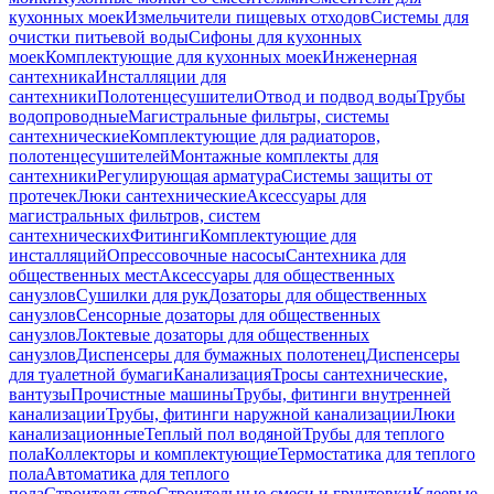
кухонных моек
Измельчители пищевых отходов
Системы для
очистки питьевой воды
Сифоны для кухонных
моек
Комплектующие для кухонных моек
Инженерная
сантехника
Инсталляции для
сантехники
Полотенцесушители
Отвод и подвод воды
Трубы
водопроводные
Магистральные фильтры, системы
сантехнические
Комплектующие для радиаторов,
полотенцесушителей
Монтажные комплекты для
сантехники
Регулирующая арматура
Системы защиты от
протечек
Люки сантехнические
Аксессуары для
магистральных фильтров, систем
сантехнических
Фитинги
Комплектующие для
инсталляций
Опрессовочные насосы
Сантехника для
общественных мест
Аксессуары для общественных
санузлов
Сушилки для рук
Дозаторы для общественных
санузлов
Сенсорные дозаторы для общественных
санузлов
Локтевые дозаторы для общественных
санузлов
Диспенсеры для бумажных полотенец
Диспенсеры
для туалетной бумаги
Канализация
Тросы сантехнические,
вантузы
Прочистные машины
Трубы, фитинги внутренней
канализации
Трубы, фитинги наружной канализации
Люки
канализационные
Теплый пол водяной
Трубы для теплого
пола
Коллекторы и комплектующие
Термостатика для теплого
пола
Автоматика для теплого
пола
Строительство
Строительные смеси и грунтовки
Клеевые