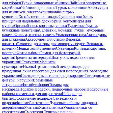
для уборки
Турки, заварочные чайники
Чайники заварочные,
кофейники
Чайники для плиты
Турки, молочники
Аксессуары
для чайников, электрочайников
Фильтры-
кувшины
Хозяйственные товары
Сушилки для белья,
прищепки
Гладильные доски
Урны, контейнеры для
мусора
Органайзеры, корзины, ящики
Туалетная бумага,
бумажные полотенца
Салфетки, мочалки, губки, мусорные
пакеты
Фольга, пленка, пакеты
Упаковочная тара
Аксессуары
для глажения
Аксессуары для стирки
Веревки,
шпагаты
Емкости, дозаторы для моющих средств
Вешалки-
плечики
Мешки хозяйственные
Сувениры
Копилки
Картины,
постеры
Фотоальбомы
Рамки для фотографий,
картин
Предметы интерьера
Шкатулки, подставки для
украшений
Статуэтки
Магниты
сувенирные
Иконы
Праздничный декор
Товары для
праздника
Елки
Аксессуары для елей новогодних
Новогодние
украшения
Светодиодные гирлянды, декорации
Светодиодные
фигуры, игрушки
Временные
татуировки
Фотобутафория
Товары для
маскарада
Подарки
Подарки, подарочные наборы
Подарочные
наборы косметики для лица и тела
Наборы для
бритья
Оформление подарков
Сантехника и
водоснабжение
Сантехника
Душевые кабины, поддоны,
двери
Ванны
Унитазы
Умывальники
Умывальники со
смесителями
Смесители
Душевые панели,