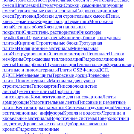
смеси
Шпатлевки
Штукатурки
Стяжки, самонивелирующие
смеси
Строительные смеси, составы
Гидроизоляционные
смеси
Грунтовки
Добавки для строительных смесей
Пены,
клеи, герметики
Жидкие гвозди
Герметики
Монтажная
пена
Клеи для обоев
Клеи для напольных
покрытий
Очистители, растворители
Фиксаторы
резьбы
Клеи
Герметики, пены
Кирпичи, блоки, тротуарная
плитка
Кирпичи
Строительные блоки
Тротуарная
плитка
Изоляционные материалы
Минеральная
вата
Экструдированный пенополистирол
Пенопласт
Пленки,
мембраны
Отражающая теплоизоляция
Гидроизоляционные
ленты
Поликарбонат
Шумоизоляция
Теплоизоляция
Звукоизоляц
плитные и пиломатериалы
Плиты OSB
Фанера
ДСП,
ЛДСП
Мебельные щиты
Террасные доски
Древесные
плиты
Пиломатериалы
Материалы для сухого
строительства
Гипсокартон
Гипсоволокнистые
листы
Цементные плиты
Профили для
гипсокартона
Комплектующие для гипсокартона
Ленты
армирующие
Уплотнительные ленты
Гипсовые и цементные
плиты
Вентиляторы вытяжные
Системы воздуховодов
Решетки
вентиляционные, диффузоры
Кровля и водосток
Черепица и
кровельные материалы
Водосточные системы
Поверхностный
водоотвод
Кровельные софиты
Доборные элементы
кровли
Гидроизоляционные