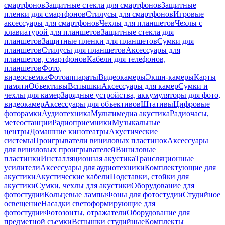
смартфонов
Защитные стекла для смартфонов
Защитные
пленки для смартфонов
Стилусы для смартфонов
Игровые
аксессуары для смартфонов
Чехлы для планшетов
Чехлы с
клавиатурой для планшетов
Защитные стекла для
планшетов
Защитные пленки для планшетов
Сумки для
планшетов
Стилусы для планшетов
Аксессуары для
планшетов, смартфонов
Кабели для телефонов,
планшетов
Фото,
видеосъемка
Фотоаппараты
Видеокамеры
Экшн-камеры
Карты
памяти
Объективы
Вспышки
Аксессуары для камер
Сумки и
чехлы для камер
Зарядные устройства, аккумуляторы для фото,
видеокамер
Аксессуары для объективов
Штативы
Цифровые
фоторамки
Аудиотехника
Мультимедиа акустика
Радиочасы,
метеостанции
Радиоприемники
Музыкальные
центры
Домашние кинотеатры
Акустические
системы
Проигрыватели виниловых пластинок
Аксессуары
для виниловых проигрывателей
Виниловые
пластинки
Инсталляционная акустика
Трансляционные
усилители
Аксессуары для аудиотехники
Комплектующие для
акустики
Акустические кабели
Подставки, стойки для
акустики
Сумки, чехлы для акустики
Оборудование для
фотостудии
Кольцевые лампы
Фоны для фотостудии
Студийное
освещение
Насадки светоформирующие для
фотостудии
Фотозонты, отражатели
Оборудование для
предметной съемки
Вспышки студийные
Комплекты