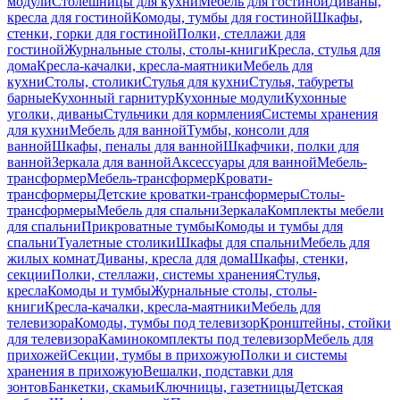
модули
Столешницы для кухни
Мебель для гостиной
Диваны,
кресла для гостиной
Комоды, тумбы для гостиной
Шкафы,
стенки, горки для гостиной
Полки, стеллажи для
гостиной
Журнальные столы, столы-книги
Кресла, стулья для
дома
Кресла-качалки, кресла-маятники
Мебель для
кухни
Столы, столики
Стулья для кухни
Стулья, табуреты
барные
Кухонный гарнитур
Кухонные модули
Кухонные
уголки, диваны
Стульчики для кормления
Системы хранения
для кухни
Мебель для ванной
Тумбы, консоли для
ванной
Шкафы, пеналы для ванной
Шкафчики, полки для
ванной
Зеркала для ванной
Аксессуары для ванной
Мебель-
трансформер
Мебель-трансформер
Кровати-
трансформеры
Детские кроватки-трансформеры
Столы-
трансформеры
Мебель для спальни
Зеркала
Комплекты мебели
для спальни
Прикроватные тумбы
Комоды и тумбы для
спальни
Туалетные столики
Шкафы для спальни
Мебель для
жилых комнат
Диваны, кресла для дома
Шкафы, стенки,
секции
Полки, стеллажи, системы хранения
Стулья,
кресла
Комоды и тумбы
Журнальные столы, столы-
книги
Кресла-качалки, кресла-маятники
Мебель для
телевизора
Комоды, тумбы под телевизор
Кронштейны, стойки
для телевизора
Каминокомплекты под телевизор
Мебель для
прихожей
Секции, тумбы в прихожую
Полки и системы
хранения в прихожую
Вешалки, подставки для
зонтов
Банкетки, скамьи
Ключницы, газетницы
Детская