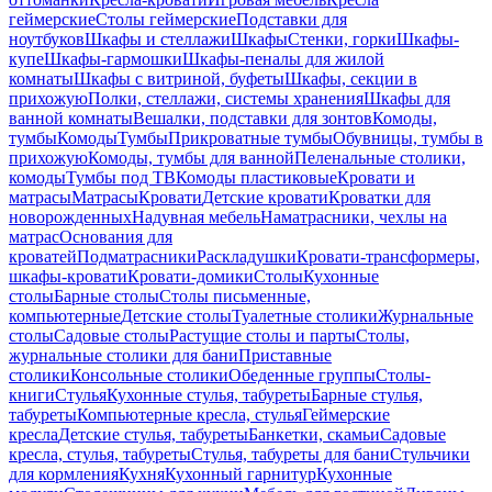
геймерские
Столы геймерские
Подставки для
ноутбуков
Шкафы и стеллажи
Шкафы
Стенки, горки
Шкафы-
купе
Шкафы-гармошки
Шкафы-пеналы для жилой
комнаты
Шкафы с витриной, буфеты
Шкафы, секции в
прихожую
Полки, стеллажи, системы хранения
Шкафы для
ванной комнаты
Вешалки, подставки для зонтов
Комоды,
тумбы
Комоды
Тумбы
Прикроватные тумбы
Обувницы, тумбы в
прихожую
Комоды, тумбы для ванной
Пеленальные столики,
комоды
Тумбы под ТВ
Комоды пластиковые
Кровати и
матрасы
Матрасы
Кровати
Детские кровати
Кроватки для
новорожденных
Надувная мебель
Наматрасники, чехлы на
матрас
Основания для
кроватей
Подматрасники
Раскладушки
Кровати-трансформеры,
шкафы-кровати
Кровати-домики
Столы
Кухонные
столы
Барные столы
Столы письменные,
компьютерные
Детские столы
Туалетные столики
Журнальные
столы
Садовые столы
Растущие столы и парты
Столы,
журнальные столики для бани
Приставные
столики
Консольные столики
Обеденные группы
Столы-
книги
Стулья
Кухонные стулья, табуреты
Барные стулья,
табуреты
Компьютерные кресла, стулья
Геймерские
кресла
Детские стулья, табуреты
Банкетки, скамьи
Садовые
кресла, стулья, табуреты
Стулья, табуреты для бани
Стульчики
для кормления
Кухня
Кухонный гарнитур
Кухонные