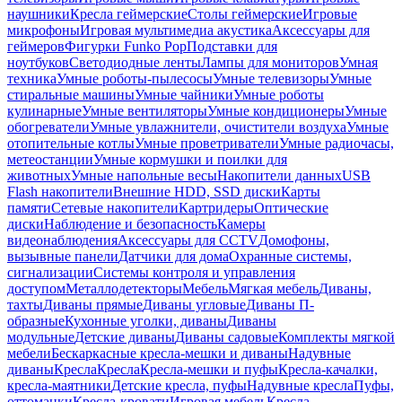
наушники
Кресла геймерские
Столы геймерские
Игровые
микрофоны
Игровая мультимедиа акустика
Аксессуары для
геймеров
Фигурки Funko Pop
Подставки для
ноутбуков
Светодиодные ленты
Лампы для мониторов
Умная
техника
Умные роботы-пылесосы
Умные телевизоры
Умные
стиральные машины
Умные чайники
Умные роботы
кулинарные
Умные вентиляторы
Умные кондиционеры
Умные
обогреватели
Умные увлажнители, очистители воздуха
Умные
отопительные котлы
Умные проветриватели
Умные радиочасы,
метеостанции
Умные кормушки и поилки для
животных
Умные напольные весы
Накопители данных
USB
Flash накопители
Внешние HDD, SSD диски
Карты
памяти
Сетевые накопители
Картридеры
Оптические
диски
Наблюдение и безопасность
Камеры
видеонаблюдения
Аксессуары для CCTV
Домофоны,
вызывные панели
Датчики для дома
Охранные системы,
сигнализации
Системы контроля и управления
доступом
Металлодетекторы
Мебель
Мягкая мебель
Диваны,
тахты
Диваны прямые
Диваны угловые
Диваны П-
образные
Кухонные уголки, диваны
Диваны
модульные
Детские диваны
Диваны садовые
Комплекты мягкой
мебели
Бескаркасные кресла-мешки и диваны
Надувные
диваны
Кресла
Кресла
Кресла-мешки и пуфы
Кресла-качалки,
кресла-маятники
Детские кресла, пуфы
Надувные кресла
Пуфы,
оттоманки
Кресла-кровати
Игровая мебель
Кресла