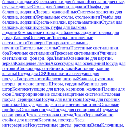
балкона, лоджии
Кресла-мешки для балкона
Кресла подвесные,
стулья садовые
Столы для балкона, лоджии
Шкафы для
балкона, лоджии
Дверцы жалюзийные
Системы хранения для
балкона, лоджии
Журнальные столы, столы-книги
Тумбы для
балкона, лоджии
Кресла-качалки, кресла-маятники
Стулья для
балкона, лоджии
Кресла, пуфы для балкона,
лоджии
Компактные столы для балкона, лоджии
Товары для
дома, бакалея
Освещение
Люстры, потолочные
светильники
Торшеры
Прикроватные лампы,
ночники
Настольные лампы
Споты
Настенные светильники,
бра
Точечные светильники
Трековые светильники
Уличные
светильники, фонари, бра
Лампы
Освещение для картин,
зеркал
Кольцевые лампы
Аксессуары для освещения
Посуда для
готовки
Сковороды, сотейники, воки
Кастрюли, ковши,
казаны
Посуда для СВЧ
Крышки и аксессуары для
посуды
Гастроемкости
Жалюзи, шторы
Жалюзи, рулонные
шторы, римские шторы
Шторы, гардины
Карнизы для
штор
Комплектующие для штор, карнизов, жалюзи
Пленки для
окон
Электроприводные солнцезащитные системы
Столовая
посуда, сервировка
Посуда для напитков
Посуда для горячих
напитков
Посуда для подачи и хранения напитков
Столовые
приборы
Столовая посуда
Посуда для сервировки
Предметы
сервировки
Детская столовая посуда
Декор
Зеркала
Кашпо,
стойки для цветов
Картины, постеры
Часы
интерьерные
Искусственные цветы, растения
Вазы
Ключницы,