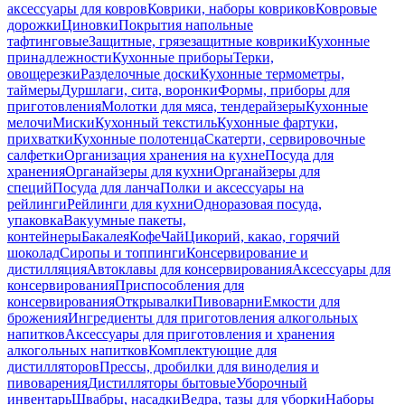
аксессуары для ковров
Коврики, наборы ковриков
Ковровые
дорожки
Циновки
Покрытия напольные
тафтинговые
Защитные, грязезащитные коврики
Кухонные
принадлежности
Кухонные приборы
Терки,
овощерезки
Разделочные доски
Кухонные термометры,
таймеры
Дуршлаги, сита, воронки
Формы, приборы для
приготовления
Молотки для мяса, тендерайзеры
Кухонные
мелочи
Миски
Кухонный текстиль
Кухонные фартуки,
прихватки
Кухонные полотенца
Скатерти, сервировочные
салфетки
Организация хранения на кухне
Посуда для
хранения
Органайзеры для кухни
Органайзеры для
специй
Посуда для ланча
Полки и аксессуары на
рейлинги
Рейлинги для кухни
Одноразовая посуда,
упаковка
Вакуумные пакеты,
контейнеры
Бакалея
Кофе
Чай
Цикорий, какао, горячий
шоколад
Сиропы и топпинги
Консервирование и
дистилляция
Автоклавы для консервирования
Аксессуары для
консервирования
Приспособления для
консервирования
Открывалки
Пивоварни
Емкости для
брожения
Ингредиенты для приготовления алкогольных
напитков
Аксессуары для приготовления и хранения
алкогольных напитков
Комплектующие для
дистилляторов
Прессы, дробилки для виноделия и
пивоварения
Дистилляторы бытовые
Уборочный
инвентарь
Швабры, насадки
Ведра, тазы для уборки
Наборы