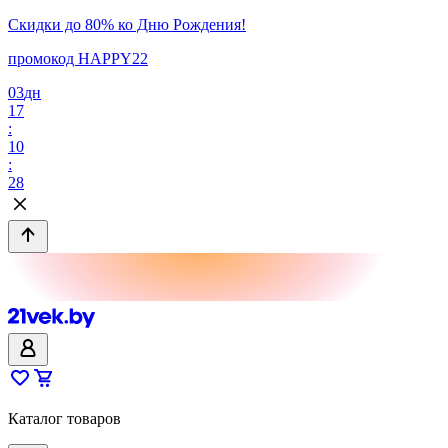
Скидки до 80% ко Дню Рождения!
промокод HAPPY22
03
дн
17
:
10
:
28
Каталог товаров