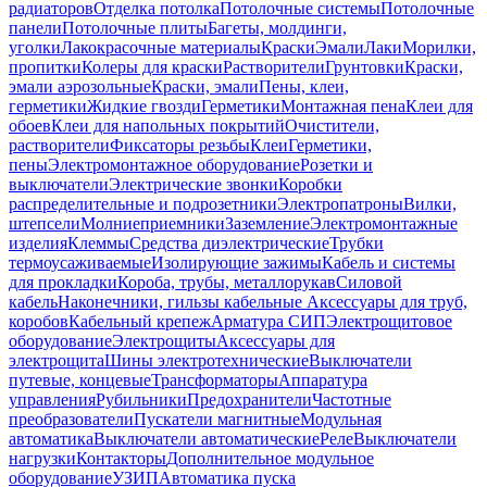
радиаторов
Отделка потолка
Потолочные системы
Потолочные
панели
Потолочные плиты
Багеты, молдинги,
уголки
Лакокрасочные материалы
Краски
Эмали
Лаки
Морилки,
пропитки
Колеры для краски
Растворители
Грунтовки
Краски,
эмали аэрозольные
Краски, эмали
Пены, клеи,
герметики
Жидкие гвозди
Герметики
Монтажная пена
Клеи для
обоев
Клеи для напольных покрытий
Очистители,
растворители
Фиксаторы резьбы
Клеи
Герметики,
пены
Электромонтажное оборудование
Розетки и
выключатели
Электрические звонки
Коробки
распределительные и подрозетники
Электропатроны
Вилки,
штепсели
Молниеприемники
Заземление
Электромонтажные
изделия
Клеммы
Средства диэлектрические
Трубки
термоусаживаемые
Изолирующие зажимы
Кабель и системы
для прокладки
Короба, трубы, металлорукав
Силовой
кабель
Наконечники, гильзы кабельные
Аксессуары для труб,
коробов
Кабельный крепеж
Арматура СИП
Электрощитовое
оборудование
Электрощиты
Аксессуары для
электрощита
Шины электротехнические
Выключатели
путевые, концевые
Трансформаторы
Аппаратура
управления
Рубильники
Предохранители
Частотные
преобразователи
Пускатели магнитные
Модульная
автоматика
Выключатели автоматические
Реле
Выключатели
нагрузки
Контакторы
Дополнительное модульное
оборудование
УЗИП
Автоматика пуска