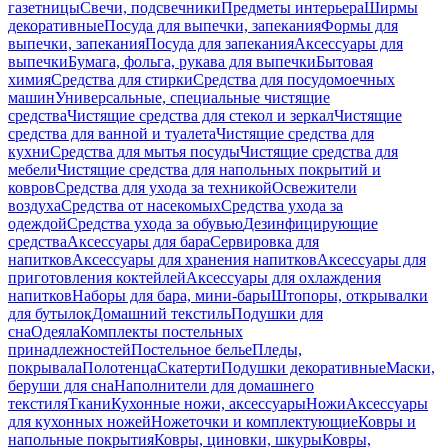
газетницы
Свечи, подсвечники
Предметы интерьера
Ширмы
декоративные
Посуда для выпечки, запекания
Формы для
выпечки, запекания
Посуда для запекания
Аксессуары для
выпечки
Бумага, фольга, рукава для выпечки
Бытовая
химия
Средства для стирки
Средства для посудомоечных
машин
Универсальные, специальные чистящие
средства
Чистящие средства для стекол и зеркал
Чистящие
средства для ванной и туалета
Чистящие средства для
кухни
Средства для мытья посуды
Чистящие средства для
мебели
Чистящие средства для напольных покрытий и
ковров
Средства для ухода за техникой
Освежители
воздуха
Средства от насекомых
Средства ухода за
одеждой
Средства ухода за обувью
Дезинфицирующие
средства
Аксессуары для бара
Сервировка для
напитков
Аксессуары для хранения напитков
Аксессуары для
приготовления коктейлей
Аксессуары для охлаждения
напитков
Наборы для бара, мини-бары
Штопоры, открывалки
для бутылок
Домашний текстиль
Подушки для
сна
Одеяла
Комплекты постельных
принадлежностей
Постельное белье
Пледы,
покрывала
Полотенца
Скатерти
Подушки декоративные
Маски,
беруши для сна
Наполнители для домашнего
текстиля
Ткани
Кухонные ножи, аксессуары
Ножи
Аксессуары
для кухонных ножей
Ножеточки и комплектующие
Ковры и
напольные покрытия
Ковры, циновки, шкуры
Ковры,