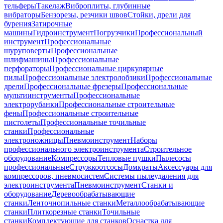
тельферы
Такелаж
Виброплиты, глубинные
вибраторы
Бензорезы, резчики швов
Стойки, дрели для
бурения
Затирочные
машины
Гидроинструмент
Погрузчики
Профессиональный
инструмент
Профессиональные
шуруповерты
Профессиональные
шлифмашины
Профессиональные
перфораторы
Профессиональные циркулярные
пилы
Профессиональные электролобзики
Профессиональные
дрели
Профессиональные фрезеры
Профессиональные
мультиинструменты
Профессиональные
электрорубанки
Профессиональные строительные
фены
Профессиональные строительные
пистолеты
Профессиональные точильные
станки
Профессиональные
электроножницы
Пневмоинструмент
Наборы
профессионального электроинструмента
Строительное
оборудование
Компрессоры
Тепловые пушки
Пылесосы
профессиональные
Стружкоотсосы
Домкраты
Аксессуары для
компрессоров, пневмосистем
Системы пылеудаления для
электроинструмента
Пневмоинструмент
Станки и
оборудование
Деревообрабатывающие
станки
Ленточнопильные станки
Металлообрабатывающие
станки
Плиткорезные станки
Точильные
станки
Комплектующие для станков
Оснастка для