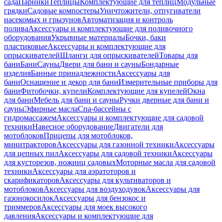
сада
Парники
Теплицы
Комплектующие для теплиц
Модульные
грядки
Садовые компостеры
Уничтожители, отпугиватели
насекомых и грызунов
Автоматизация и контроль
полива
Аксессуары и комплектующие для поливочного
оборудования
Укрывные материалы
Бочки, баки
пластиковые
Аксессуары и комплектующие для
опрыскивателей
Шланги для опрыскивателей
Товары для
бани
Бани
Сауны
Двери для бани и сауны
Бондарные
изделия
Банные принадлежности
Аксессуары для
бани
Оснащение и декор для бани
Измерительные приборы для
бани
Фитобочки, купели
Комплектующие для купелей
Окна
для бани
Мебель для бани и сауны
Ручки дверные для бани и
сауны
Эфирные масла
Спа-бассейны с
гидромассажем
Аксессуары и комплектующие для садовой
техники
Навесное оборудование
Двигатели для
мотоблоков
Прицепы для мотоблоков,
минитракторов
Аксессуары для газонной техники
Аксессуары
для цепных пил
Аксессуары для садовой техники
Аксессуары
для кусторезов, ножниц садовых
Моторные масла для садовой
техники
Аксессуары для аэратоторов и
скарификаторов
Аксессуары для культиваторов и
мотоблоков
Аксессуары для воздуходувок
Аксессуары для
газонокосилок
Аксессуары для бензокос и
триммеров
Аксессуары для моек высокого
давления
Аксессуары и комплектующие для