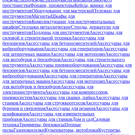
пространства
Фонари, прожекторы
Кейсы, ящики для
инструментов
Оборудование для мастерской
Тележки для
инструментов
Магниты
Шкафы для
инструментов
Комплектующие для инструментальных
шкафов
Стеллажи металлические
Стенды, держатели для
инструментов
Поддоны для инструментов
Аксессуары для
силовой и строительной техники
Аксессуары для
бензорезов
Аксессуары для бетоносмесителей
Аксессуары для
виброоборудования
Аксессуары для генераторов
Аксессуары
для затирочных машин
Аксессуары для мотопомп
Аксессуары
для мотобуров и бензобуров
Аксессуары для строительного
инструмента
Аксессуары пневмооборудования
Аксессуары для
бензорезов
Аксессуары для бетоносмесителей
Аксессуары для
виброоборудования
Аксессуары для генераторов
Аксессуары
для затирочных машин
Аксессуары для мотопомп
Аксессуары
для мотобуров и бензобуров
Аксессуары для
электроинструмента
Аксессуары для компрессоров,
пневмосистем
Аксессуары для сварки, пайки
Аксессуары для
станков
Аксессуары для стружкоотсосов
Аксессуары для
бурения и сверления
Аксессуары для резания
Аксессуары для
шлифования
Аксессуары для измерительных
приборов
Аксессуары для станков
Дом и сад
Садовая
техника
Триммеры, бензокосы
Цепные
пилы
Газонокосилки
Культиваторы, мотоблоки
Кусторезы,