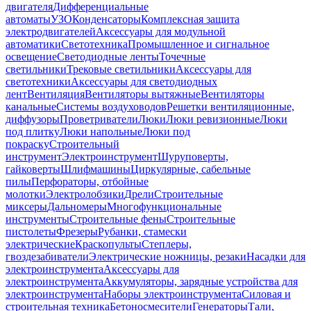
двигателя
Дифференциальные
автоматы
УЗО
Конденсаторы
Комплексная защита
электродвигателей
Аксессуары для модульной
автоматики
Светотехника
Промышленное и сигнальное
освещение
Светодиодные ленты
Точечные
светильники
Трековые светильники
Аксессуары для
светотехники
Аксессуары для светодиодных
лент
Вентиляция
Вентиляторы вытяжные
Вентиляторы
канальные
Системы воздуховодов
Решетки вентиляционные,
диффузоры
Проветриватели
Люки
Люки ревизионные
Люки
под плитку
Люки напольные
Люки под
покраску
Строительный
инструмент
Электроинструмент
Шуруповерты,
гайковерты
Шлифмашины
Циркулярные, сабельные
пилы
Перфораторы, отбойные
молотки
Электролобзики
Дрели
Строительные
миксеры
Дальномеры
Многофункциональные
инструменты
Строительные фены
Строительные
пистолеты
Фрезеры
Рубанки, стамески
электрические
Краскопульты
Степлеры,
гвоздезабиватели
Электрические ножницы, резаки
Насадки для
электроинструмента
Аксессуары для
электроинструмента
Аккумуляторы, зарядные устройства для
электроинструмента
Наборы электроинструмента
Силовая и
строительная техника
Бетоносмесители
Генераторы
Тали,