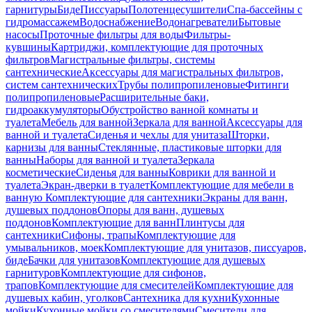
гарнитуры
Биде
Писсуары
Полотенцесушители
Спа-бассейны с
гидромассажем
Водоснабжение
Водонагреватели
Бытовые
насосы
Проточные фильтры для воды
Фильтры-
кувшины
Картриджи, комплектующие для проточных
фильтров
Магистральные фильтры, системы
сантехнические
Аксессуары для магистральных фильтров,
систем сантехнических
Трубы полипропиленовые
Фитинги
полипропиленовые
Расширительные баки,
гидроаккумуляторы
Обустройство ванной комнаты и
туалета
Мебель для ванной
Зеркала для ванной
Аксессуары для
ванной и туалета
Сиденья и чехлы для унитаза
Шторки,
карнизы для ванны
Стеклянные, пластиковые шторки для
ванны
Наборы для ванной и туалета
Зеркала
косметические
Сиденья для ванны
Коврики для ванной и
туалета
Экран-дверки в туалет
Комплектующие для мебели в
ванную
Комплектующие для сантехники
Экраны для ванн,
душевых поддонов
Опоры для ванн, душевых
поддонов
Комплектующие для ванн
Плинтусы для
сантехники
Сифоны, трапы
Комплектующие для
умывальников, моек
Комплектующие для унитазов, писсуаров,
биде
Бачки для унитазов
Комплектующие для душевых
гарнитуров
Комплектующие для сифонов,
трапов
Комплектующие для смесителей
Комплектующие для
душевых кабин, уголков
Сантехника для кухни
Кухонные
мойки
Кухонные мойки со смесителями
Смесители для