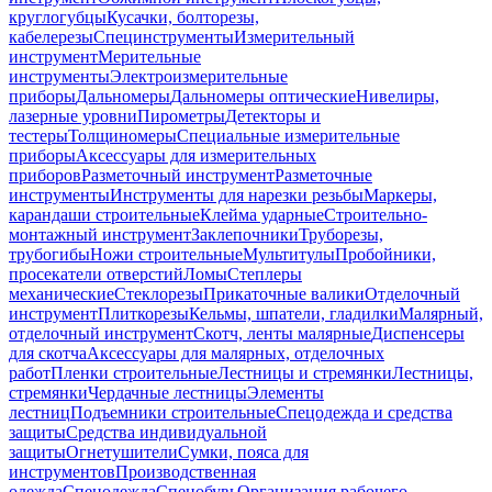
круглогубцы
Кусачки, болторезы,
кабелерезы
Специнструменты
Измерительный
инструмент
Мерительные
инструменты
Электроизмерительные
приборы
Дальномеры
Дальномеры оптические
Нивелиры,
лазерные уровни
Пирометры
Детекторы и
тестеры
Толщиномеры
Специальные измерительные
приборы
Аксессуары для измерительных
приборов
Разметочный инструмент
Разметочные
инструменты
Инструменты для нарезки резьбы
Маркеры,
карандаши строительные
Клейма ударные
Строительно-
монтажный инструмент
Заклепочники
Труборезы,
трубогибы
Ножи строительные
Мультитулы
Пробойники,
просекатели отверстий
Ломы
Степлеры
механические
Стеклорезы
Прикаточные валики
Отделочный
инструмент
Плиткорезы
Кельмы, шпатели, гладилки
Малярный,
отделочный инструмент
Скотч, ленты малярные
Диспенсеры
для скотча
Аксессуары для малярных, отделочных
работ
Пленки строительные
Лестницы и стремянки
Лестницы,
стремянки
Чердачные лестницы
Элементы
лестниц
Подъемники строительные
Спецодежда и средства
защиты
Средства индивидуальной
защиты
Огнетушители
Сумки, пояса для
инструментов
Производственная
одежда
Спецодежда
Спецобувь
Организация рабочего