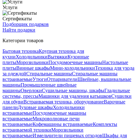
Услуги
Сертификаты
Подборщик подарков
Найти подарки
Категории товаров
Бытовая техника
Крупная техника для
кухни
Холодильники
Вытяжки
Кухонные
плиты
Морозильники
Посудомоечные машины
Настольные
плиты
Винные шкафы
Мини-холодильники
Техника для ухода
за одеждой
Стиральные машины
Стиральные машины
встраиваемые
Утюги
Отпариватели
Швейные, вышивальные
машины
Промышленные швейные
машины
Оверлоки
Сушильные машины, шкафы
Гладильные
системы, прессы
Машинки для удаления катышков
Сушилки
для обуви
Встраиваемая техника, оборудование
Варочные
панели
Духовые шкафы
Холодильники
встраиваемые
Посудомоечные машины
встраиваемые
Микроволновые печи
встраиваемые
Кофемашины встраиваемые
Комплекты
встраиваемой техники
Морозильники
встраиваемые
Измельчители пищевых отходов
Шкафы для