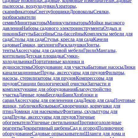
садовые ножницы
Садовые, кормовые измельчители
Садовые
пылесосы, воздуходувки
Аэраторы,
скарификаторы
Снегоуборщики
Дровоколы
Сеялки,
разбрасыватели
семян
Минитракторы
Миникультиваторы
Мойки высокого
давления
Наборы садового электроинструмента
Отдых и
пикник
Батуты
Бассейны
Спа-бассейны
Комплекты мебели для
сада
Столы для сада
Стулья, кресла для сада
Качели
садовые
Гамаки, шезлонги
Раскладушки
Зонты,
тенты
Аксессуары для садовой мебели
Грили
Мангалы,
коптильни
Детская площадка
Сумки-
холодильники
Портативные колонки и
аудиосистемы
Оборудование для участка
Бытовые насосы
Люки
канализационные
Пруды, аксессуары для прудов
Фильтры,
насосы, стерилизаторы для прудов
Компрессоры для
прудов
Станции биологической очистки
Запчасти и
комплектующие для оборудования
Благоустройство
участка
Дачные дома
Беседки
Бани
Хозблоки и
сараи
Аксессуары для озеленения сада
Декор для сада
Почтовые
ящики, таблички
Козырьки
Скворечники, кормушки для
птиц
Домики для насекомых
Фонтаны, скульптуры для
сада
Пруды, аксессуары для прудов
Уличные
обогреватели
Уличные светильники
Противогололедные
реагенты
Декоративный щебень
Сад и огород
Поливочное
оборудование
Садовые опрыскиватели
Шланги для дома и