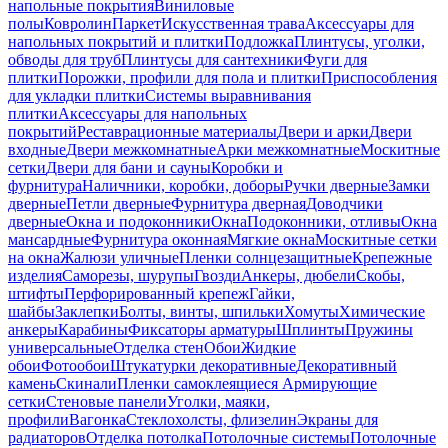
напольные покрытия
Виниловые
полы
Ковролин
Паркет
Искусственная трава
Аксессуары для
напольных покрытий и плитки
Подложка
Плинтусы, уголки,
обводы для труб
Плинтусы для сантехники
Фуги для
плитки
Порожки, профили для пола и плитки
Приспособления
для укладки плитки
Системы выравнивания
плитки
Аксессуары для напольных
покрытий
Реставрационные материалы
Двери и арки
Двери
входные
Двери межкомнатные
Арки межкомнатные
Москитные
сетки
Двери для бани и сауны
Коробки и
фурнитура
Наличники, коробки, доборы
Ручки дверные
Замки
дверные
Петли дверные
Фурнитура дверная
Доводчики
дверные
Окна и подоконники
Окна
Подоконники, отливы
Окна
мансардные
Фурнитура оконная
Мягкие окна
Москитные сетки
на окна
Жалюзи уличные
Пленки солнцезащитные
Крепежные
изделия
Саморезы, шурупы
Гвозди
Анкеры, дюбели
Скобы,
штифты
Перфорированный крепеж
Гайки,
шайбы
Заклепки
Болты, винты, шпильки
Хомуты
Химические
анкеры
Карабины
Фиксаторы арматуры
Шплинты
Пружины
универсальные
Отделка стен
Обои
Жидкие
обои
Фотообои
Штукатурки декоративные
Декоративный
камень
Скинали
Пленки самоклеящиеся
Армирующие
сетки
Стеновые панели
Уголки, маяки,
профили
Вагонка
Стеклохолсты, флизелин
Экраны для
радиаторов
Отделка потолка
Потолочные системы
Потолочные