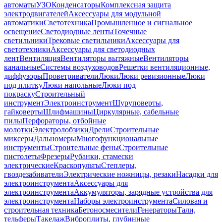
автоматы
УЗО
Конденсаторы
Комплексная защита
электродвигателей
Аксессуары для модульной
автоматики
Светотехника
Промышленное и сигнальное
освещение
Светодиодные ленты
Точечные
светильники
Трековые светильники
Аксессуары для
светотехники
Аксессуары для светодиодных
лент
Вентиляция
Вентиляторы вытяжные
Вентиляторы
канальные
Системы воздуховодов
Решетки вентиляционные,
диффузоры
Проветриватели
Люки
Люки ревизионные
Люки
под плитку
Люки напольные
Люки под
покраску
Строительный
инструмент
Электроинструмент
Шуруповерты,
гайковерты
Шлифмашины
Циркулярные, сабельные
пилы
Перфораторы, отбойные
молотки
Электролобзики
Дрели
Строительные
миксеры
Дальномеры
Многофункциональные
инструменты
Строительные фены
Строительные
пистолеты
Фрезеры
Рубанки, стамески
электрические
Краскопульты
Степлеры,
гвоздезабиватели
Электрические ножницы, резаки
Насадки для
электроинструмента
Аксессуары для
электроинструмента
Аккумуляторы, зарядные устройства для
электроинструмента
Наборы электроинструмента
Силовая и
строительная техника
Бетоносмесители
Генераторы
Тали,
тельферы
Такелаж
Виброплиты, глубинные