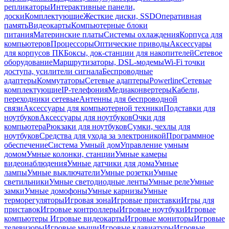
репликаторы
Интерактивные панели,
доски
Комплектующие
Жесткие диски, SSD
Оперативная
память
Видеокарты
Компьютерные блоки
питания
Материнские платы
Системы охлаждения
Корпуса для
компьютеров
Процессоры
Оптические приводы
Аксессуары
для корпусов ПК
Боксы, док-станции для накопителей
Сетевое
оборудование
Маршрутизаторы, DSL-модемы
Wi-Fi точки
доступа, усилители сигнала
Беспроводные
адаптеры
Коммутаторы
Сетевые адаптеры
Powerline
Сетевые
комплектующие
IP-телефония
Медиаконвертеры
Кабели,
переходники сетевые
Антенны для беспроводной
связи
Аксессуары для компьютерной техники
Подставки для
ноутбуков
Аксессуары для ноутбуков
Очки для
компьютера
Рюкзаки для ноутбуков
Сумки, чехлы для
ноутбуков
Средства для ухода за электроникой
Программное
обеспечение
Система Умный дом
Управление умным
домом
Умные колонки, станции
Умные камеры
видеонаблюдения
Умные датчики для дома
Умные
лампы
Умные выключатели
Умные розетки
Умные
светильники
Умные светодиодные ленты
Умные реле
Умные
замки
Умные домофоны
Умные карнизы
Умные
терморегуляторы
Игровая зона
Игровые приставки
Игры для
приставок
Игровые контроллеры
Игровые ноутбуки
Игровые
компьютеры
Игровые видеокарты
Игровые мониторы
Игровые
телевизоры
Игровые мыши
Игровые клавиатуры
Игровые