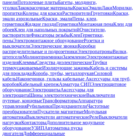
панели
Потолочные плиты
Багеты, молдинги,
уголки
Лакокрасочные материалы
Краски
Эмали
Лаки
Морилки,
пропитки
Колеры для краски
Растворители
Грунтовки
Краски,
эмали аэрозольные
Краски, эмали
Пены, клеи,
герметики
Жидкие гвозди
Герметики
Монтажная пена
Клеи для
обоев
Клеи для напольных покрытий
Очистители,
растворители
Фиксаторы резьбы
Клеи
Герметики,
пены
Электромонтажное оборудование
Розетки и
выключатели
Электрические звонки
Коробки
распределительные и подрозетники
Электропатроны
Вилки,
штепсели
Молниеприемники
Заземление
Электромонтажные
изделия
Клеммы
Средства диэлектрические
Трубки
термоусаживаемые
Изолирующие зажимы
Кабель и системы
для прокладки
Короба, трубы, металлорукав
Силовой
кабель
Наконечники, гильзы кабельные
Аксессуары для труб,
коробов
Кабельный крепеж
Арматура СИП
Электрощитовое
оборудование
Электрощиты
Аксессуары для
электрощита
Шины электротехнические
Выключатели
путевые, концевые
Трансформаторы
Аппаратура
управления
Рубильники
Предохранители
Частотные
преобразователи
Пускатели магнитные
Модульная
автоматика
Выключатели автоматические
Реле
Выключатели
нагрузки
Контакторы
Дополнительное модульное
оборудование
УЗИП
Автоматика пуска
двигателя
Дифференциальные