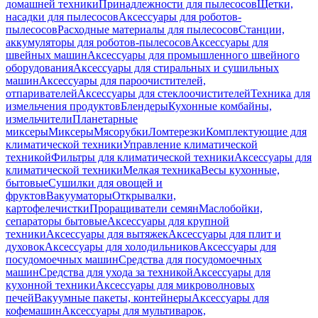
домашней техники
Принадлежности для пылесосов
Щетки,
насадки для пылесосов
Аксессуары для роботов-
пылесосов
Расходные материалы для пылесосов
Станции,
аккумуляторы для роботов-пылесосов
Аксессуары для
швейных машин
Аксессуары для промышленного швейного
оборудования
Аксессуары для стиральных и сушильных
машин
Аксессуары для пароочистителей,
отпаривателей
Аксессуары для стеклоочистителей
Техника для
измельчения продуктов
Блендеры
Кухонные комбайны,
измельчители
Планетарные
миксеры
Миксеры
Мясорубки
Ломтерезки
Комплектующие для
климатической техники
Управление климатической
техникой
Фильтры для климатической техники
Аксессуары для
климатической техники
Мелкая техника
Весы кухонные,
бытовые
Сушилки для овощей и
фруктов
Вакууматоры
Открывалки,
картофелечистки
Проращиватели семян
Маслобойки,
сепараторы бытовые
Аксессуары для крупной
техники
Аксессуары для вытяжек
Аксессуары для плит и
духовок
Аксессуары для холодильников
Аксессуары для
посудомоечных машин
Средства для посудомоечных
машин
Средства для ухода за техникой
Аксессуары для
кухонной техники
Аксессуары для микроволновых
печей
Вакуумные пакеты, контейнеры
Аксессуары для
кофемашин
Аксессуары для мультиварок,