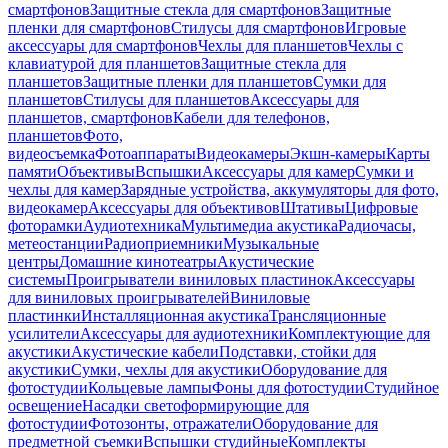
смартфонов
Защитные стекла для смартфонов
Защитные
пленки для смартфонов
Стилусы для смартфонов
Игровые
аксессуары для смартфонов
Чехлы для планшетов
Чехлы с
клавиатурой для планшетов
Защитные стекла для
планшетов
Защитные пленки для планшетов
Сумки для
планшетов
Стилусы для планшетов
Аксессуары для
планшетов, смартфонов
Кабели для телефонов,
планшетов
Фото,
видеосъемка
Фотоаппараты
Видеокамеры
Экшн-камеры
Карты
памяти
Объективы
Вспышки
Аксессуары для камер
Сумки и
чехлы для камер
Зарядные устройства, аккумуляторы для фото,
видеокамер
Аксессуары для объективов
Штативы
Цифровые
фоторамки
Аудиотехника
Мультимедиа акустика
Радиочасы,
метеостанции
Радиоприемники
Музыкальные
центры
Домашние кинотеатры
Акустические
системы
Проигрыватели виниловых пластинок
Аксессуары
для виниловых проигрывателей
Виниловые
пластинки
Инсталляционная акустика
Трансляционные
усилители
Аксессуары для аудиотехники
Комплектующие для
акустики
Акустические кабели
Подставки, стойки для
акустики
Сумки, чехлы для акустики
Оборудование для
фотостудии
Кольцевые лампы
Фоны для фотостудии
Студийное
освещение
Насадки светоформирующие для
фотостудии
Фотозонты, отражатели
Оборудование для
предметной съемки
Вспышки студийные
Комплекты