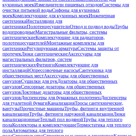
кухонных моек
Измельчители пищевых отходов
Системы для
очистки питьевой воды
Сифоны для кухонных
моек
Комплектующие для кухонных моек
Инженерная
сантехника
Инсталляции для
сантехники
Полотенцесушители
Отвод и подвод воды
Трубы
водопроводные
Магистральные фильтры, системы
сантехнические
Комплектующие для радиаторов,
полотенцесушителей
Монтажные комплекты для
сантехники
Регулирующая арматура
Системы защиты от
протечек
Люки сантехнические
Аксессуары для
магистральных фильтров, систем
сантехнических
Фитинги
Комплектующие для
инсталляций
Опрессовочные насосы
Сантехника для
общественных мест
Аксессуары для общественных
санузлов
Сушилки для рук
Дозаторы для общественных
санузлов
Сенсорные дозаторы для общественных
санузлов
Локтевые дозаторы для общественных
санузлов
Диспенсеры для бумажных полотенец
Диспенсеры
для туалетной бумаги
Канализация
Тросы сантехнические,
вантузы
Прочистные машины
Трубы, фитинги внутренней
канализации
Трубы, фитинги наружной канализации
Люки
канализационные
Теплый пол водяной
Трубы для теплого
пола
Коллекторы и комплектующие
Термостатика для теплого
пола
Автоматика для теплого
пола
Строительство
Строительные смеси и грунтовки
Клеевые