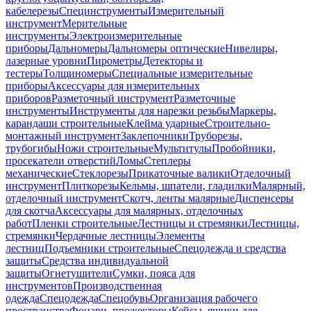
кабелерезы
Специнструменты
Измерительный
инструмент
Мерительные
инструменты
Электроизмерительные
приборы
Дальномеры
Дальномеры оптические
Нивелиры,
лазерные уровни
Пирометры
Детекторы и
тестеры
Толщиномеры
Специальные измерительные
приборы
Аксессуары для измерительных
приборов
Разметочный инструмент
Разметочные
инструменты
Инструменты для нарезки резьбы
Маркеры,
карандаши строительные
Клейма ударные
Строительно-
монтажный инструмент
Заклепочники
Труборезы,
трубогибы
Ножи строительные
Мультитулы
Пробойники,
просекатели отверстий
Ломы
Степлеры
механические
Стеклорезы
Прикаточные валики
Отделочный
инструмент
Плиткорезы
Кельмы, шпатели, гладилки
Малярный,
отделочный инструмент
Скотч, ленты малярные
Диспенсеры
для скотча
Аксессуары для малярных, отделочных
работ
Пленки строительные
Лестницы и стремянки
Лестницы,
стремянки
Чердачные лестницы
Элементы
лестниц
Подъемники строительные
Спецодежда и средства
защиты
Средства индивидуальной
защиты
Огнетушители
Сумки, пояса для
инструментов
Производственная
одежда
Спецодежда
Спецобувь
Организация рабочего
пространства
Фонари, прожекторы
Кейсы, ящики для