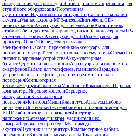
оборудования для фотостудии
Стойки, системы крепления для
студийного оборудования
Портативная
аудиотехника
Наушники и гарнитуры
Портативные колонки,
акустика
Умные колонки
MP3-плееры
Диктофоны
CD-
проигрыватели
Аксессуары для телевизоров
Кронштейны,
стойки
Кабели для телевизоров
Подписки на видеосервисы
ТВ-
антенны
ТВ-тюнеры
Аксессуары для ТВ
Аксессуары для
проектора
Очки 3D
Средства для ухода за
электроникой
Кабели, переходники
Аксессуары для
портативных устройств
Портативные аккумуляторы
Элементы
питания, зарядные устройства
Аккумуляторные
батареи
Держатели, док-станции
Аксессуары для планшетов,
смартфонов
Кабели для телефонов, планшетов
Зарядные
устройства для телефонов, планшетов
Компьютеры и
периферия
Компьютерная
техника
Ноутбуки
Планшеты
Моноблоки
Компьютеры
Игровые
компьютеры
Игровые консоли
Серверное
оборудование
Компьютерная
периферия
Мониторы
Мыши
Клавиатуры
Стилусы
Наборы
периферии
Источники бесперебойного питания
Батареи для
ИБП
Стабилизаторы напряжения
Инверторы
напряжения
Сетевые фильтры, удлинители
Веб-
камеры
Игровые контроллеры
Мультимедиа
акустика
Наушники и гарнитуры
Компьютерные кабели,
переходники
Зарядные, аккумуляторы
Док-станции,