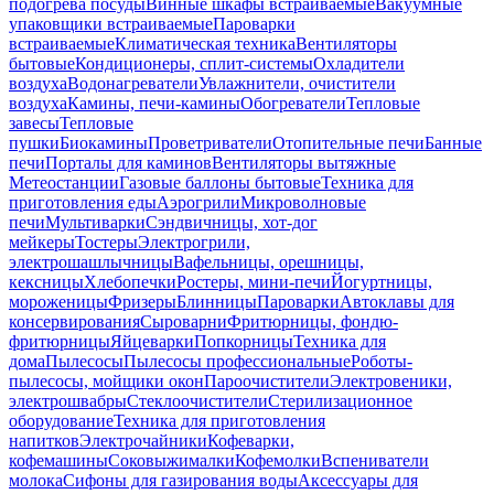
подогрева посуды
Винные шкафы встраиваемые
Вакуумные
упаковщики встраиваемые
Пароварки
встраиваемые
Климатическая техника
Вентиляторы
бытовые
Кондиционеры, сплит-системы
Охладители
воздуха
Водонагреватели
Увлажнители, очистители
воздуха
Камины, печи-камины
Обогреватели
Тепловые
завесы
Тепловые
пушки
Биокамины
Проветриватели
Отопительные печи
Банные
печи
Порталы для каминов
Вентиляторы вытяжные
Метеостанции
Газовые баллоны бытовые
Техника для
приготовления еды
Аэрогрили
Микроволновые
печи
Мультиварки
Сэндвичницы, хот-дог
мейкеры
Тостеры
Электрогрили,
электрошашлычницы
Вафельницы, орешницы,
кексницы
Хлебопечки
Ростеры, мини-печи
Йогуртницы,
мороженицы
Фризеры
Блинницы
Пароварки
Автоклавы для
консервирования
Сыроварни
Фритюрницы, фондю-
фритюрницы
Яйцеварки
Попкорницы
Техника для
дома
Пылесосы
Пылесосы профессиональные
Роботы-
пылесосы, мойщики окон
Пароочистители
Электровеники,
электрошвабры
Стеклоочистители
Стерилизационное
оборудование
Техника для приготовления
напитков
Электрочайники
Кофеварки,
кофемашины
Соковыжималки
Кофемолки
Вспениватели
молока
Сифоны для газирования воды
Аксессуары для