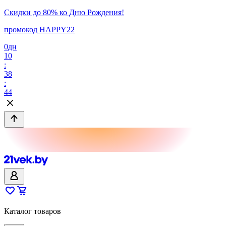
Скидки до 80% ко Дню Рождения!
промокод HAPPY22
0
дн
10
:
38
:
44
Каталог товаров