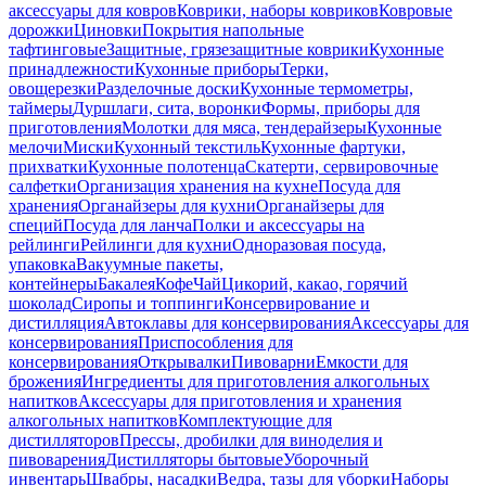
аксессуары для ковров
Коврики, наборы ковриков
Ковровые
дорожки
Циновки
Покрытия напольные
тафтинговые
Защитные, грязезащитные коврики
Кухонные
принадлежности
Кухонные приборы
Терки,
овощерезки
Разделочные доски
Кухонные термометры,
таймеры
Дуршлаги, сита, воронки
Формы, приборы для
приготовления
Молотки для мяса, тендерайзеры
Кухонные
мелочи
Миски
Кухонный текстиль
Кухонные фартуки,
прихватки
Кухонные полотенца
Скатерти, сервировочные
салфетки
Организация хранения на кухне
Посуда для
хранения
Органайзеры для кухни
Органайзеры для
специй
Посуда для ланча
Полки и аксессуары на
рейлинги
Рейлинги для кухни
Одноразовая посуда,
упаковка
Вакуумные пакеты,
контейнеры
Бакалея
Кофе
Чай
Цикорий, какао, горячий
шоколад
Сиропы и топпинги
Консервирование и
дистилляция
Автоклавы для консервирования
Аксессуары для
консервирования
Приспособления для
консервирования
Открывалки
Пивоварни
Емкости для
брожения
Ингредиенты для приготовления алкогольных
напитков
Аксессуары для приготовления и хранения
алкогольных напитков
Комплектующие для
дистилляторов
Прессы, дробилки для виноделия и
пивоварения
Дистилляторы бытовые
Уборочный
инвентарь
Швабры, насадки
Ведра, тазы для уборки
Наборы