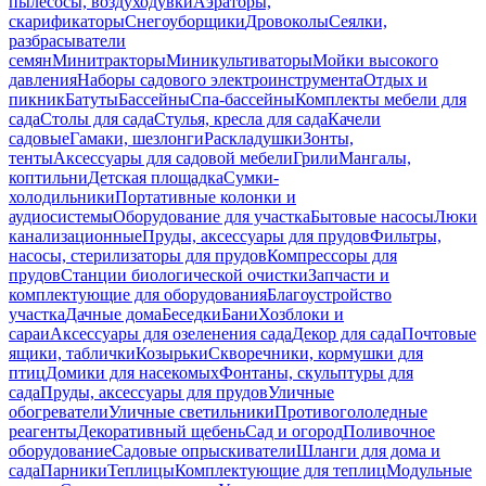
пылесосы, воздуходувки
Аэраторы,
скарификаторы
Снегоуборщики
Дровоколы
Сеялки,
разбрасыватели
семян
Минитракторы
Миникультиваторы
Мойки высокого
давления
Наборы садового электроинструмента
Отдых и
пикник
Батуты
Бассейны
Спа-бассейны
Комплекты мебели для
сада
Столы для сада
Стулья, кресла для сада
Качели
садовые
Гамаки, шезлонги
Раскладушки
Зонты,
тенты
Аксессуары для садовой мебели
Грили
Мангалы,
коптильни
Детская площадка
Сумки-
холодильники
Портативные колонки и
аудиосистемы
Оборудование для участка
Бытовые насосы
Люки
канализационные
Пруды, аксессуары для прудов
Фильтры,
насосы, стерилизаторы для прудов
Компрессоры для
прудов
Станции биологической очистки
Запчасти и
комплектующие для оборудования
Благоустройство
участка
Дачные дома
Беседки
Бани
Хозблоки и
сараи
Аксессуары для озеленения сада
Декор для сада
Почтовые
ящики, таблички
Козырьки
Скворечники, кормушки для
птиц
Домики для насекомых
Фонтаны, скульптуры для
сада
Пруды, аксессуары для прудов
Уличные
обогреватели
Уличные светильники
Противогололедные
реагенты
Декоративный щебень
Сад и огород
Поливочное
оборудование
Садовые опрыскиватели
Шланги для дома и
сада
Парники
Теплицы
Комплектующие для теплиц
Модульные