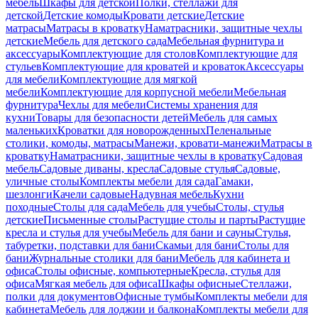
мебель
Шкафы для детской
Полки, стеллажи для
детской
Детские комоды
Кровати детские
Детские
матрасы
Матрасы в кроватку
Наматрасники, защитные чехлы
детские
Мебель для детского сада
Мебельная фурнитура и
аксессуары
Комплектующие для столов
Комплектующие для
стульев
Комплектующие для кроватей и кроваток
Аксессуары
для мебели
Комплектующие для мягкой
мебели
Комплектующие для корпусной мебели
Мебельная
фурнитура
Чехлы для мебели
Системы хранения для
кухни
Товары для безопасности детей
Мебель для самых
маленьких
Кроватки для новорожденных
Пеленальные
столики, комоды, матрасы
Манежи, кровати-манежи
Матрасы в
кроватку
Наматрасники, защитные чехлы в кроватку
Садовая
мебель
Садовые диваны, кресла
Садовые стулья
Садовые,
уличные столы
Комплекты мебели для сада
Гамаки,
шезлонги
Качели садовые
Надувная мебель
Кухни
походные
Столы для сада
Мебель для учебы
Столы, стулья
детские
Письменные столы
Растущие столы и парты
Растущие
кресла и стулья для учебы
Мебель для бани и сауны
Стулья,
табуретки, подставки для бани
Скамьи для бани
Столы для
бани
Журнальные столики для бани
Мебель для кабинета и
офиса
Столы офисные, компьютерные
Кресла, стулья для
офиса
Мягкая мебель для офиса
Шкафы офисные
Стеллажи,
полки для документов
Офисные тумбы
Комплекты мебели для
кабинета
Мебель для лоджии и балкона
Комплекты мебели для