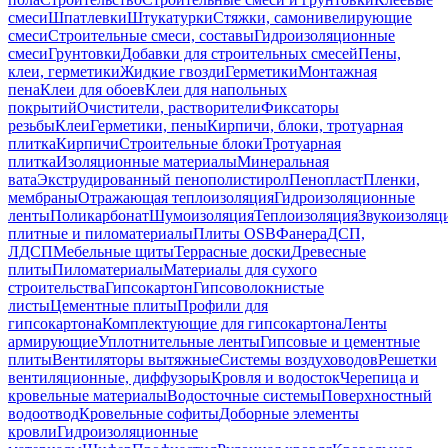
смеси
Шпатлевки
Штукатурки
Стяжки, самонивелирующие
смеси
Строительные смеси, составы
Гидроизоляционные
смеси
Грунтовки
Добавки для строительных смесей
Пены,
клеи, герметики
Жидкие гвозди
Герметики
Монтажная
пена
Клеи для обоев
Клеи для напольных
покрытий
Очистители, растворители
Фиксаторы
резьбы
Клеи
Герметики, пены
Кирпичи, блоки, тротуарная
плитка
Кирпичи
Строительные блоки
Тротуарная
плитка
Изоляционные материалы
Минеральная
вата
Экструдированный пенополистирол
Пенопласт
Пленки,
мембраны
Отражающая теплоизоляция
Гидроизоляционные
ленты
Поликарбонат
Шумоизоляция
Теплоизоляция
Звукоизоляц
плитные и пиломатериалы
Плиты OSB
Фанера
ДСП,
ЛДСП
Мебельные щиты
Террасные доски
Древесные
плиты
Пиломатериалы
Материалы для сухого
строительства
Гипсокартон
Гипсоволокнистые
листы
Цементные плиты
Профили для
гипсокартона
Комплектующие для гипсокартона
Ленты
армирующие
Уплотнительные ленты
Гипсовые и цементные
плиты
Вентиляторы вытяжные
Системы воздуховодов
Решетки
вентиляционные, диффузоры
Кровля и водосток
Черепица и
кровельные материалы
Водосточные системы
Поверхностный
водоотвод
Кровельные софиты
Доборные элементы
кровли
Гидроизоляционные