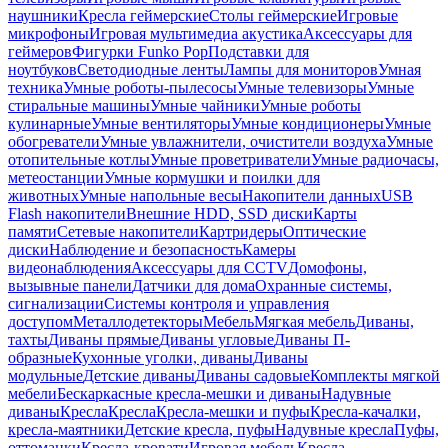
наушники
Кресла геймерские
Столы геймерские
Игровые
микрофоны
Игровая мультимедиа акустика
Аксессуары для
геймеров
Фигурки Funko Pop
Подставки для
ноутбуков
Светодиодные ленты
Лампы для мониторов
Умная
техника
Умные роботы-пылесосы
Умные телевизоры
Умные
стиральные машины
Умные чайники
Умные роботы
кулинарные
Умные вентиляторы
Умные кондиционеры
Умные
обогреватели
Умные увлажнители, очистители воздуха
Умные
отопительные котлы
Умные проветриватели
Умные радиочасы,
метеостанции
Умные кормушки и поилки для
животных
Умные напольные весы
Накопители данных
USB
Flash накопители
Внешние HDD, SSD диски
Карты
памяти
Сетевые накопители
Картридеры
Оптические
диски
Наблюдение и безопасность
Камеры
видеонаблюдения
Аксессуары для CCTV
Домофоны,
вызывные панели
Датчики для дома
Охранные системы,
сигнализации
Системы контроля и управления
доступом
Металлодетекторы
Мебель
Мягкая мебель
Диваны,
тахты
Диваны прямые
Диваны угловые
Диваны П-
образные
Кухонные уголки, диваны
Диваны
модульные
Детские диваны
Диваны садовые
Комплекты мягкой
мебели
Бескаркасные кресла-мешки и диваны
Надувные
диваны
Кресла
Кресла
Кресла-мешки и пуфы
Кресла-качалки,
кресла-маятники
Детские кресла, пуфы
Надувные кресла
Пуфы,
оттоманки
Кресла-кровати
Игровая мебель
Кресла