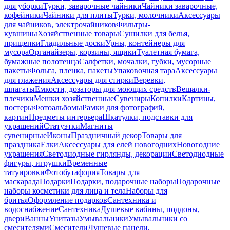
для уборки
Турки, заварочные чайники
Чайники заварочные,
кофейники
Чайники для плиты
Турки, молочники
Аксессуары
для чайников, электрочайников
Фильтры-
кувшины
Хозяйственные товары
Сушилки для белья,
прищепки
Гладильные доски
Урны, контейнеры для
мусора
Органайзеры, корзины, ящики
Туалетная бумага,
бумажные полотенца
Салфетки, мочалки, губки, мусорные
пакеты
Фольга, пленка, пакеты
Упаковочная тара
Аксессуары
для глажения
Аксессуары для стирки
Веревки,
шпагаты
Емкости, дозаторы для моющих средств
Вешалки-
плечики
Мешки хозяйственные
Сувениры
Копилки
Картины,
постеры
Фотоальбомы
Рамки для фотографий,
картин
Предметы интерьера
Шкатулки, подставки для
украшений
Статуэтки
Магниты
сувенирные
Иконы
Праздничный декор
Товары для
праздника
Елки
Аксессуары для елей новогодних
Новогодние
украшения
Светодиодные гирлянды, декорации
Светодиодные
фигуры, игрушки
Временные
татуировки
Фотобутафория
Товары для
маскарада
Подарки
Подарки, подарочные наборы
Подарочные
наборы косметики для лица и тела
Наборы для
бритья
Оформление подарков
Сантехника и
водоснабжение
Сантехника
Душевые кабины, поддоны,
двери
Ванны
Унитазы
Умывальники
Умывальники со
смесителями
Смесители
Душевые панели,