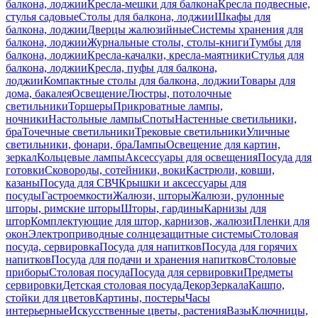
балкона, лоджии
Кресла-мешки для балкона
Кресла подвесные,
стулья садовые
Столы для балкона, лоджии
Шкафы для
балкона, лоджии
Дверцы жалюзийные
Системы хранения для
балкона, лоджии
Журнальные столы, столы-книги
Тумбы для
балкона, лоджии
Кресла-качалки, кресла-маятники
Стулья для
балкона, лоджии
Кресла, пуфы для балкона,
лоджии
Компактные столы для балкона, лоджии
Товары для
дома, бакалея
Освещение
Люстры, потолочные
светильники
Торшеры
Прикроватные лампы,
ночники
Настольные лампы
Споты
Настенные светильники,
бра
Точечные светильники
Трековые светильники
Уличные
светильники, фонари, бра
Лампы
Освещение для картин,
зеркал
Кольцевые лампы
Аксессуары для освещения
Посуда для
готовки
Сковороды, сотейники, воки
Кастрюли, ковши,
казаны
Посуда для СВЧ
Крышки и аксессуары для
посуды
Гастроемкости
Жалюзи, шторы
Жалюзи, рулонные
шторы, римские шторы
Шторы, гардины
Карнизы для
штор
Комплектующие для штор, карнизов, жалюзи
Пленки для
окон
Электроприводные солнцезащитные системы
Столовая
посуда, сервировка
Посуда для напитков
Посуда для горячих
напитков
Посуда для подачи и хранения напитков
Столовые
приборы
Столовая посуда
Посуда для сервировки
Предметы
сервировки
Детская столовая посуда
Декор
Зеркала
Кашпо,
стойки для цветов
Картины, постеры
Часы
интерьерные
Искусственные цветы, растения
Вазы
Ключницы,