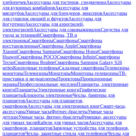
хлебопечек
Аксессуары для тостеров, сэндвичниц
Аксессуары
для кухонных комбайнов
Аксессуары для
мясорубок
Аксессуары для блендеров, миксеров
Аксессуары
для сушилок овощей и фруктов
Аксессуары для
йогуртниц
Аксессуары для аэрогрилей,
электрогрилей
Аксессуары для соковыжималок
Средства для
ухода за техникой
Смартфоны, ТВ и
электроника
Смартфоны
Смартфоны
Смартфоны
восстановленные
Смартфоны Apple
Смартфоны
Xiaomi
Смартфоны Samsung
Смартфоны Honor
Смартфоны
Huawei
Смартфоны POCO
Смартфоны Infinix
Смартфоны
Tecno
Смартфоны Realme
Смартфоны Samsung Galaxy S26
series
Кнопочные телефоны
Складные смартфоны
Телевизоры,
мониторы
Телевизоры
Мониторы
Мониторы-телевизоры
ТВ-
приставки и медиаплееры
Проекторы
Проекционные
экраны
Профессиональные дисплеи
Планшеты, электронные
книги
Планшеты
Электронные книги
Графические
планшеты
Блокноты электронные
Чехлы, бамперы для
планшетов
Аксессуары для планшетов,
смартфонов
Аксессуары для электронных книг
Смарт-часы,
аксессуары
Умные часы
Фитнес-браслеты
Умные часы
детские
Умные часы, фитнес-браслеты
Ремешки, аксессуары
для умных часов
Кабели для умных часов
Аксессуары для
смартфонов, планшетов
Зарядные устройства для телефонов,
планшетов
Чехлы, защитные стекла для телефонов
Чехлы для