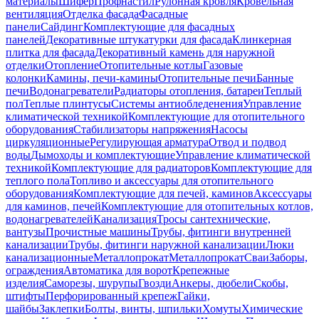
материалы
Шифер
Профнастил
Рулонная кровля
Кровельная
вентиляция
Отделка фасада
Фасадные
панели
Сайдинг
Комплектующие для фасадных
панелей
Декоративные штукатурки для фасада
Клинкерная
плитка для фасада
Декоративный камень для наружной
отделки
Отопление
Отопительные котлы
Газовые
колонки
Камины, печи-камины
Отопительные печи
Банные
печи
Водонагреватели
Радиаторы отопления, батареи
Теплый
пол
Теплые плинтусы
Системы антиобледенения
Управление
климатической техникой
Комплектующие для отопительного
оборудования
Стабилизаторы напряжения
Насосы
циркуляционные
Регулирующая арматура
Отвод и подвод
воды
Дымоходы и комплектующие
Управление климатической
техникой
Комплектующие для радиаторов
Комплектующие для
теплого пола
Топливо и аксессуары для отопительного
оборудования
Комплектующие для печей, каминов
Аксессуары
для каминов, печей
Комплектующие для отопительных котлов,
водонагревателей
Канализация
Тросы сантехнические,
вантузы
Прочистные машины
Трубы, фитинги внутренней
канализации
Трубы, фитинги наружной канализации
Люки
канализационные
Металлопрокат
Металлопрокат
Сваи
Заборы,
ограждения
Автоматика для ворот
Крепежные
изделия
Саморезы, шурупы
Гвозди
Анкеры, дюбели
Скобы,
штифты
Перфорированный крепеж
Гайки,
шайбы
Заклепки
Болты, винты, шпильки
Хомуты
Химические