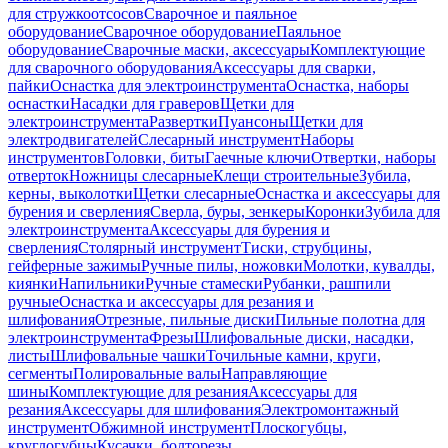
для стружкоотсосов
Сварочное и паяльное
оборудование
Сварочное оборудование
Паяльное
оборудование
Сварочные маски, аксессуары
Комплектующие
для сварочного оборудования
Аксессуары для сварки,
пайки
Оснастка для электроинструмента
Оснастка, наборы
оснастки
Насадки для граверов
Щетки для
электроинструмента
Развертки
Пуансоны
Щетки для
электродвигателей
Слесарный инструмент
Наборы
инструментов
Головки, биты
Гаечные ключи
Отвертки, наборы
отверток
Ножницы слесарные
Клещи строительные
Зубила,
керны, выколотки
Щетки слесарные
Оснастка и аксессуары для
бурения и сверления
Сверла, буры, зенкеры
Коронки
Зубила для
электроинструмента
Аксессуары для бурения и
сверления
Столярный инструмент
Тиски, струбцины,
гейферные зажимы
Ручные пилы, ножовки
Молотки, кувалды,
киянки
Напильники
Ручные стамески
Рубанки, рашпили
ручные
Оснастка и аксессуары для резания и
шлифования
Отрезные, пильные диски
Пильные полотна для
электроинструмента
Фрезы
Шлифовальные диски, насадки,
листы
Шлифовальные чашки
Точильные камни, круги,
сегменты
Полировальные валы
Направляющие
шины
Комплектующие для резания
Аксессуары для
резания
Аксессуары для шлифования
Электромонтажный
инструмент
Обжимной инструмент
Плоскогубцы,
круглогубцы
Кусачки, болторезы,