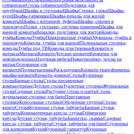
геймерские
Столы геймерские
Подставки для
ноутбуков
Шкафы и стеллажи
Шкафы
Стенки, горки
Шкафы-
купе
Шкафы-гармошки
Шкафы-пеналы для жилой
комнаты
Шкафы с витриной, буфеты
Шкафы, секции в
прихожую
Полки, стеллажи, системы хранения
Шкафы для
ванной комнаты
Вешалки, подставки для зонтов
Комоды,
тумбы
Комоды
Тумбы
Прикроватные тумбы
Обувницы, тумбы в
прихожую
Комоды, тумбы для ванной
Пеленальные столики,
комоды
Тумбы под ТВ
Комоды пластиковые
Кровати и
матрасы
Матрасы
Кровати
Детские кровати
Кроватки для
новорожденных
Надувная мебель
Наматрасники, чехлы на
матрас
Основания для
кроватей
Подматрасники
Раскладушки
Кровати-трансформеры,
шкафы-кровати
Кровати-домики
Столы
Кухонные
столы
Барные столы
Столы письменные,
компьютерные
Детские столы
Туалетные столики
Журнальные
столы
Садовые столы
Растущие столы и парты
Столы,
журнальные столики для бани
Приставные
столики
Консольные столики
Обеденные группы
Столы-
книги
Стулья
Кухонные стулья, табуреты
Барные стулья,
табуреты
Компьютерные кресла, стулья
Геймерские
кресла
Детские стулья, табуреты
Банкетки, скамьи
Садовые
кресла, стулья, табуреты
Стулья, табуреты для бани
Стульчики
для кормления
Кухня
Кухонный гарнитур
Кухонные