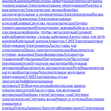
анкеры
Карабины
Фиксаторы арматуры
Шплинты
Пружины
универсальные
Электромонтажное оборудование
Розетки и
выключатели
Электрические звонки
Коробки
распределительные и подрозетники
Электропатроны
Вилки,
штепсели
Заземление
Электромонтажные
изделия
Клеммы
Средства диэлектрические
Трубки
термоусаживаемые
Изолирующие зажимы
Кабель и системы
для прокладки
Короба, трубы, металлорукав
Силовой
кабель
Наконечники, гильзы кабельные
Аксессуары для труб,
коробов
Кабельный крепеж
Арматура СИП
Электрощитовое
оборудование
Электрощиты
Аксессуары для
электрощита
Шины электротехнические
Выключатели
путевые, концевые
Трансформаторы
Аппаратура
управления
Рубильники
Предохранители
Частотные
преобразователи
Пускатели магнитные
Модульная
автоматика
Выключатели автоматические
Реле
Выключатели
нагрузки
Контакторы
Дополнительное модульное
оборудование
УЗИП
Автоматика пуска
двигателя
Дифференциальные
автоматы
УЗО
Конденсаторы
Комплексная защита
электродвигателей
Аксессуары для модульной
автоматики
Приборы учета
Счетчики газа
Счетчики
электроэнергии
Счетчики воды
Ремонт и отделка
Напольные
покрытия и
плитка
Плитка
Ламинат
Линолеум
Керамогранит
Спортивные