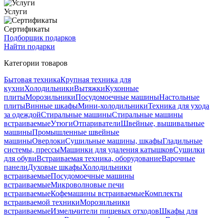
Услуги
Сертификаты
Подборщик подарков
Найти подарки
Категории товаров
Бытовая техника
Крупная техника для
кухни
Холодильники
Вытяжки
Кухонные
плиты
Морозильники
Посудомоечные машины
Настольные
плиты
Винные шкафы
Мини-холодильники
Техника для ухода
за одеждой
Стиральные машины
Стиральные машины
встраиваемые
Утюги
Отпариватели
Швейные, вышивальные
машины
Промышленные швейные
машины
Оверлоки
Сушильные машины, шкафы
Гладильные
системы, прессы
Машинки для удаления катышков
Сушилки
для обуви
Встраиваемая техника, оборудование
Варочные
панели
Духовые шкафы
Холодильники
встраиваемые
Посудомоечные машины
встраиваемые
Микроволновые печи
встраиваемые
Кофемашины встраиваемые
Комплекты
встраиваемой техники
Морозильники
встраиваемые
Измельчители пищевых отходов
Шкафы для