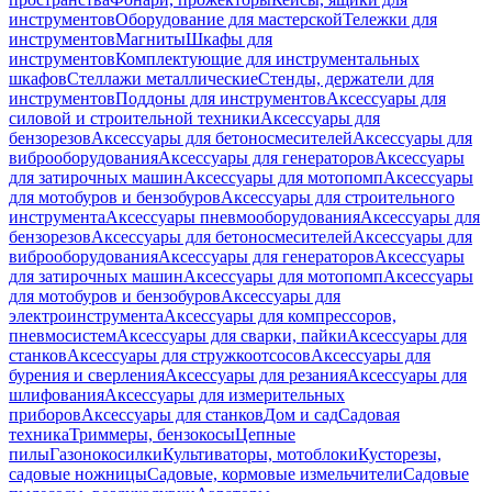
инструментов
Оборудование для мастерской
Тележки для
инструментов
Магниты
Шкафы для
инструментов
Комплектующие для инструментальных
шкафов
Стеллажи металлические
Стенды, держатели для
инструментов
Поддоны для инструментов
Аксессуары для
силовой и строительной техники
Аксессуары для
бензорезов
Аксессуары для бетоносмесителей
Аксессуары для
виброоборудования
Аксессуары для генераторов
Аксессуары
для затирочных машин
Аксессуары для мотопомп
Аксессуары
для мотобуров и бензобуров
Аксессуары для строительного
инструмента
Аксессуары пневмооборудования
Аксессуары для
бензорезов
Аксессуары для бетоносмесителей
Аксессуары для
виброоборудования
Аксессуары для генераторов
Аксессуары
для затирочных машин
Аксессуары для мотопомп
Аксессуары
для мотобуров и бензобуров
Аксессуары для
электроинструмента
Аксессуары для компрессоров,
пневмосистем
Аксессуары для сварки, пайки
Аксессуары для
станков
Аксессуары для стружкоотсосов
Аксессуары для
бурения и сверления
Аксессуары для резания
Аксессуары для
шлифования
Аксессуары для измерительных
приборов
Аксессуары для станков
Дом и сад
Садовая
техника
Триммеры, бензокосы
Цепные
пилы
Газонокосилки
Культиваторы, мотоблоки
Кусторезы,
садовые ножницы
Садовые, кормовые измельчители
Садовые