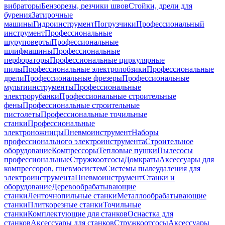
вибраторы
Бензорезы, резчики швов
Стойки, дрели для
бурения
Затирочные
машины
Гидроинструмент
Погрузчики
Профессиональный
инструмент
Профессиональные
шуруповерты
Профессиональные
шлифмашины
Профессиональные
перфораторы
Профессиональные циркулярные
пилы
Профессиональные электролобзики
Профессиональные
дрели
Профессиональные фрезеры
Профессиональные
мультиинструменты
Профессиональные
электрорубанки
Профессиональные строительные
фены
Профессиональные строительные
пистолеты
Профессиональные точильные
станки
Профессиональные
электроножницы
Пневмоинструмент
Наборы
профессионального электроинструмента
Строительное
оборудование
Компрессоры
Тепловые пушки
Пылесосы
профессиональные
Стружкоотсосы
Домкраты
Аксессуары для
компрессоров, пневмосистем
Системы пылеудаления для
электроинструмента
Пневмоинструмент
Станки и
оборудование
Деревообрабатывающие
станки
Ленточнопильные станки
Металлообрабатывающие
станки
Плиткорезные станки
Точильные
станки
Комплектующие для станков
Оснастка для
станков
Аксессуары для станков
Стружкоотсосы
Аксессуары