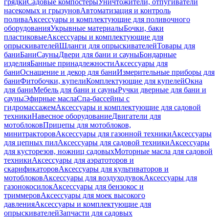
грядки
Садовые компостеры
Уничтожители, отпугиватели
насекомых и грызунов
Автоматизация и контроль
полива
Аксессуары и комплектующие для поливочного
оборудования
Укрывные материалы
Бочки, баки
пластиковые
Аксессуары и комплектующие для
опрыскивателей
Шланги для опрыскивателей
Товары для
бани
Бани
Сауны
Двери для бани и сауны
Бондарные
изделия
Банные принадлежности
Аксессуары для
бани
Оснащение и декор для бани
Измерительные приборы для
бани
Фитобочки, купели
Комплектующие для купелей
Окна
для бани
Мебель для бани и сауны
Ручки дверные для бани и
сауны
Эфирные масла
Спа-бассейны с
гидромассажем
Аксессуары и комплектующие для садовой
техники
Навесное оборудование
Двигатели для
мотоблоков
Прицепы для мотоблоков,
минитракторов
Аксессуары для газонной техники
Аксессуары
для цепных пил
Аксессуары для садовой техники
Аксессуары
для кусторезов, ножниц садовых
Моторные масла для садовой
техники
Аксессуары для аэратоторов и
скарификаторов
Аксессуары для культиваторов и
мотоблоков
Аксессуары для воздуходувок
Аксессуары для
газонокосилок
Аксессуары для бензокос и
триммеров
Аксессуары для моек высокого
давления
Аксессуары и комплектующие для
опрыскивателей
Запчасти для садовых