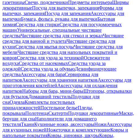
газетницы
Свечи, подсвечники
Предметы интерьера
Ширмы
декоративные
Посуда для выпечки, запекания
Формы для
выпечки, запекания
Посуда для запекания
Аксессуары для
выпечки
Бумага, фольга, рукава для выпечки
Бытовая
химия
Средства для стирки
Средства для посудомоечных
машин
Универсальные, специальные чистящие
средства
Чистящие средства для стекол и зеркал
Чистящие
средства для ванной и туалета
Чистящие средства для
кухни
Средства для мытья посуды
Чистящие средства для
мебели
Чистящие средства для напольных покрытий и
ковров
Средства для ухода за техникой
Освежители
воздуха
Средства от насекомых
Средства ухода за
одеждой
Средства ухода за обувью
Дезинфицирующие
средства
Аксессуары для бара
Сервировка для
напитков
Аксессуары для хранения напитков
Аксессуары для
приготовления коктейлей
Аксессуары для охлаждения
напитков
Наборы для бара, мини-бары
Штопоры, открывалки
для бутылок
Домашний текстиль
Подушки для
сна
Одеяла
Комплекты постельных
принадлежностей
Постельное белье
Пледы,
покрывала
Полотенца
Скатерти
Подушки декоративные
Маски,
беруши для сна
Наполнители для домашнего
текстиля
Ткани
Кухонные ножи, аксессуары
Ножи
Аксессуары
для кухонных ножей
Ножеточки и комплектующие
Ковры и
напольные покрытия
Ковры, циновки, шкуры
Ковры,