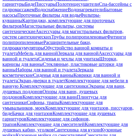
гарнитуры
Биде
Писсуары
Полотенцесушители
Спа-бассейны с
гидромассажем
Водоснабжение
Водонагреватели
Бытовые
насосы
Проточные фильтры для воды
Фильтры-
кувшины
Картриджи, комплектующие для проточных
фильтров
Магистральные фильтры, системы
сантехнические
Аксессуары для магистральных фильтров,
систем сантехнических
Трубы полипропиленовые
Фитинги
полипропиленовые
Расширительные баки,
гидроаккумуляторы
Обустройство ванной комнаты и
туалета
Мебель для ванной
Зеркала для ванной
Аксессуары для
ванной и туалета
Сиденья и чехлы для унитаза
Шторки,
карнизы для ванны
Стеклянные, пластиковые шторки для
ванны
Наборы для ванной и туалета
Зеркала
косметические
Сиденья для ванны
Коврики для ванной и
туалета
Экран-дверки в туалет
Комплектующие для мебели в
ванную
Комплектующие для сантехники
Экраны для ванн,
душевых поддонов
Опоры для ванн, душевых
поддонов
Комплектующие для ванн
Плинтусы для
сантехники
Сифоны, трапы
Комплектующие для
умывальников, моек
Комплектующие для унитазов, писсуаров,
биде
Бачки для унитазов
Комплектующие для душевых
гарнитуров
Комплектующие для сифонов,
трапов
Комплектующие для смесителей
Комплектующие для
душевых кабин, уголков
Сантехника для кухни
Кухонные
мойки
Кухонные мойки со смесителями
Смесители для