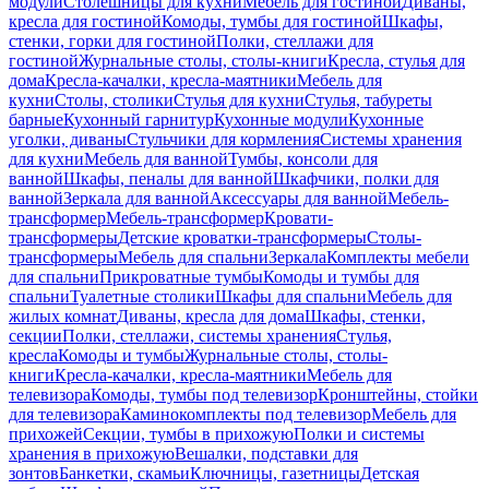
модули
Столешницы для кухни
Мебель для гостиной
Диваны,
кресла для гостиной
Комоды, тумбы для гостиной
Шкафы,
стенки, горки для гостиной
Полки, стеллажи для
гостиной
Журнальные столы, столы-книги
Кресла, стулья для
дома
Кресла-качалки, кресла-маятники
Мебель для
кухни
Столы, столики
Стулья для кухни
Стулья, табуреты
барные
Кухонный гарнитур
Кухонные модули
Кухонные
уголки, диваны
Стульчики для кормления
Системы хранения
для кухни
Мебель для ванной
Тумбы, консоли для
ванной
Шкафы, пеналы для ванной
Шкафчики, полки для
ванной
Зеркала для ванной
Аксессуары для ванной
Мебель-
трансформер
Мебель-трансформер
Кровати-
трансформеры
Детские кроватки-трансформеры
Столы-
трансформеры
Мебель для спальни
Зеркала
Комплекты мебели
для спальни
Прикроватные тумбы
Комоды и тумбы для
спальни
Туалетные столики
Шкафы для спальни
Мебель для
жилых комнат
Диваны, кресла для дома
Шкафы, стенки,
секции
Полки, стеллажи, системы хранения
Стулья,
кресла
Комоды и тумбы
Журнальные столы, столы-
книги
Кресла-качалки, кресла-маятники
Мебель для
телевизора
Комоды, тумбы под телевизор
Кронштейны, стойки
для телевизора
Каминокомплекты под телевизор
Мебель для
прихожей
Секции, тумбы в прихожую
Полки и системы
хранения в прихожую
Вешалки, подставки для
зонтов
Банкетки, скамьи
Ключницы, газетницы
Детская