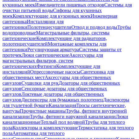
кухонных моек
Измельчители пищевых отходов
Системы для
очистки питьевой воды
Сифоны для кухонных
моек
Комплектующие для кухонных моек
Инженерная
сантехника
Инсталляции для
сантехники
Полотенцесушители
Отвод и подвод воды
Трубы
водопроводные
Магистральные фильтры, системы
сантехнические
Комплектующие для радиаторов,
полотенцесушителей
Монтажные комплекты для
сантехники
Регулирующая арматура
Системы защиты от
протечек
Люки сантехнические
Аксессуары для
магистральных фильтров, систем
сантехнических
Фитинги
Комплектующие для
инсталляций
Опрессовочные насосы
Сантехника для
общественных мест
Аксессуары для общественных
санузлов
Сушилки для рук
Дозаторы для общественных
санузлов
Сенсорные дозаторы для общественных
санузлов
Локтевые дозаторы для общественных
санузлов
Диспенсеры для бумажных полотенец
Диспенсеры
для туалетной бумаги
Канализация
Тросы сантехнические,
вантузы
Прочистные машины
Трубы, фитинги внутренней
канализации
Трубы, фитинги наружной канализации
Люки
канализационные
Теплый пол водяной
Трубы для теплого
пола
Коллекторы и комплектующие
Термостатика для теплого
пола
Автоматика для теплого
пола
Строительство
Строительные смеси и грунтовки
Клеевые