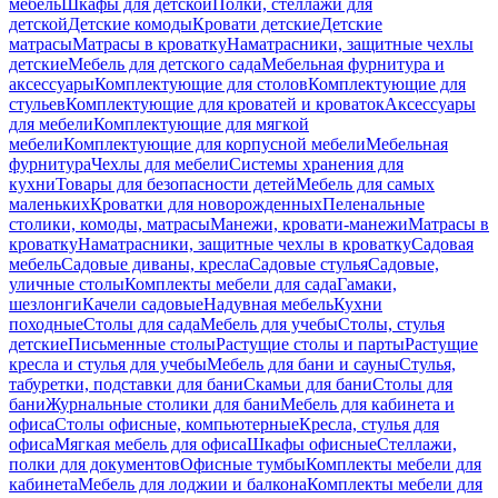
мебель
Шкафы для детской
Полки, стеллажи для
детской
Детские комоды
Кровати детские
Детские
матрасы
Матрасы в кроватку
Наматрасники, защитные чехлы
детские
Мебель для детского сада
Мебельная фурнитура и
аксессуары
Комплектующие для столов
Комплектующие для
стульев
Комплектующие для кроватей и кроваток
Аксессуары
для мебели
Комплектующие для мягкой
мебели
Комплектующие для корпусной мебели
Мебельная
фурнитура
Чехлы для мебели
Системы хранения для
кухни
Товары для безопасности детей
Мебель для самых
маленьких
Кроватки для новорожденных
Пеленальные
столики, комоды, матрасы
Манежи, кровати-манежи
Матрасы в
кроватку
Наматрасники, защитные чехлы в кроватку
Садовая
мебель
Садовые диваны, кресла
Садовые стулья
Садовые,
уличные столы
Комплекты мебели для сада
Гамаки,
шезлонги
Качели садовые
Надувная мебель
Кухни
походные
Столы для сада
Мебель для учебы
Столы, стулья
детские
Письменные столы
Растущие столы и парты
Растущие
кресла и стулья для учебы
Мебель для бани и сауны
Стулья,
табуретки, подставки для бани
Скамьи для бани
Столы для
бани
Журнальные столики для бани
Мебель для кабинета и
офиса
Столы офисные, компьютерные
Кресла, стулья для
офиса
Мягкая мебель для офиса
Шкафы офисные
Стеллажи,
полки для документов
Офисные тумбы
Комплекты мебели для
кабинета
Мебель для лоджии и балкона
Комплекты мебели для