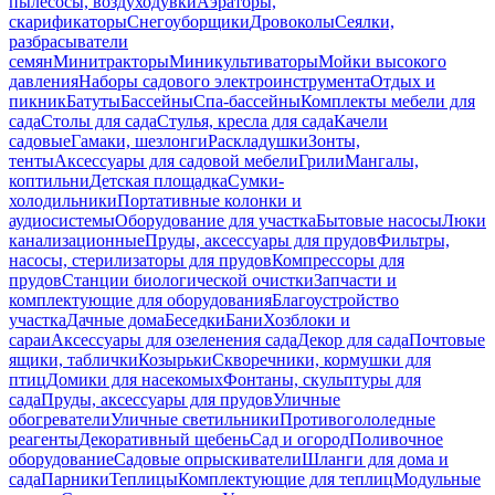
пылесосы, воздуходувки
Аэраторы,
скарификаторы
Снегоуборщики
Дровоколы
Сеялки,
разбрасыватели
семян
Минитракторы
Миникультиваторы
Мойки высокого
давления
Наборы садового электроинструмента
Отдых и
пикник
Батуты
Бассейны
Спа-бассейны
Комплекты мебели для
сада
Столы для сада
Стулья, кресла для сада
Качели
садовые
Гамаки, шезлонги
Раскладушки
Зонты,
тенты
Аксессуары для садовой мебели
Грили
Мангалы,
коптильни
Детская площадка
Сумки-
холодильники
Портативные колонки и
аудиосистемы
Оборудование для участка
Бытовые насосы
Люки
канализационные
Пруды, аксессуары для прудов
Фильтры,
насосы, стерилизаторы для прудов
Компрессоры для
прудов
Станции биологической очистки
Запчасти и
комплектующие для оборудования
Благоустройство
участка
Дачные дома
Беседки
Бани
Хозблоки и
сараи
Аксессуары для озеленения сада
Декор для сада
Почтовые
ящики, таблички
Козырьки
Скворечники, кормушки для
птиц
Домики для насекомых
Фонтаны, скульптуры для
сада
Пруды, аксессуары для прудов
Уличные
обогреватели
Уличные светильники
Противогололедные
реагенты
Декоративный щебень
Сад и огород
Поливочное
оборудование
Садовые опрыскиватели
Шланги для дома и
сада
Парники
Теплицы
Комплектующие для теплиц
Модульные