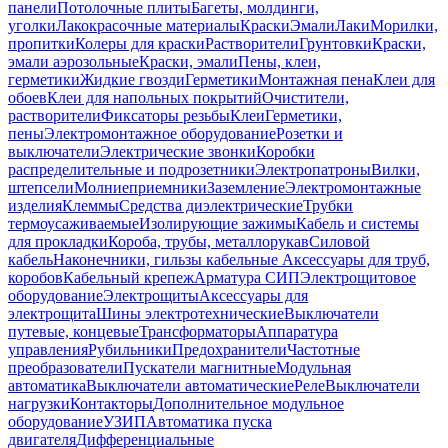
панели
Потолочные плиты
Багеты, молдинги,
уголки
Лакокрасочные материалы
Краски
Эмали
Лаки
Морилки,
пропитки
Колеры для краски
Растворители
Грунтовки
Краски,
эмали аэрозольные
Краски, эмали
Пены, клеи,
герметики
Жидкие гвозди
Герметики
Монтажная пена
Клеи для
обоев
Клеи для напольных покрытий
Очистители,
растворители
Фиксаторы резьбы
Клеи
Герметики,
пены
Электромонтажное оборудование
Розетки и
выключатели
Электрические звонки
Коробки
распределительные и подрозетники
Электропатроны
Вилки,
штепсели
Молниеприемники
Заземление
Электромонтажные
изделия
Клеммы
Средства диэлектрические
Трубки
термоусаживаемые
Изолирующие зажимы
Кабель и системы
для прокладки
Короба, трубы, металлорукав
Силовой
кабель
Наконечники, гильзы кабельные
Аксессуары для труб,
коробов
Кабельный крепеж
Арматура СИП
Электрощитовое
оборудование
Электрощиты
Аксессуары для
электрощита
Шины электротехнические
Выключатели
путевые, концевые
Трансформаторы
Аппаратура
управления
Рубильники
Предохранители
Частотные
преобразователи
Пускатели магнитные
Модульная
автоматика
Выключатели автоматические
Реле
Выключатели
нагрузки
Контакторы
Дополнительное модульное
оборудование
УЗИП
Автоматика пуска
двигателя
Дифференциальные