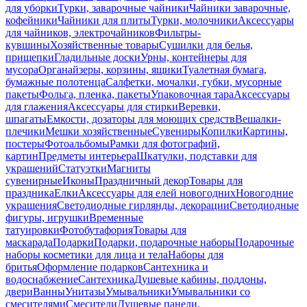
для уборки
Турки, заварочные чайники
Чайники заварочные,
кофейники
Чайники для плиты
Турки, молочники
Аксессуары
для чайников, электрочайников
Фильтры-
кувшины
Хозяйственные товары
Сушилки для белья,
прищепки
Гладильные доски
Урны, контейнеры для
мусора
Органайзеры, корзины, ящики
Туалетная бумага,
бумажные полотенца
Салфетки, мочалки, губки, мусорные
пакеты
Фольга, пленка, пакеты
Упаковочная тара
Аксессуары
для глажения
Аксессуары для стирки
Веревки,
шпагаты
Емкости, дозаторы для моющих средств
Вешалки-
плечики
Мешки хозяйственные
Сувениры
Копилки
Картины,
постеры
Фотоальбомы
Рамки для фотографий,
картин
Предметы интерьера
Шкатулки, подставки для
украшений
Статуэтки
Магниты
сувенирные
Иконы
Праздничный декор
Товары для
праздника
Елки
Аксессуары для елей новогодних
Новогодние
украшения
Светодиодные гирлянды, декорации
Светодиодные
фигуры, игрушки
Временные
татуировки
Фотобутафория
Товары для
маскарада
Подарки
Подарки, подарочные наборы
Подарочные
наборы косметики для лица и тела
Наборы для
бритья
Оформление подарков
Сантехника и
водоснабжение
Сантехника
Душевые кабины, поддоны,
двери
Ванны
Унитазы
Умывальники
Умывальники со
смесителями
Смесители
Душевые панели,