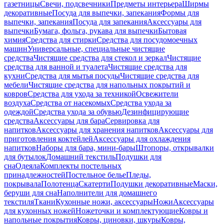
газетницы
Свечи, подсвечники
Предметы интерьера
Ширмы
декоративные
Посуда для выпечки, запекания
Формы для
выпечки, запекания
Посуда для запекания
Аксессуары для
выпечки
Бумага, фольга, рукава для выпечки
Бытовая
химия
Средства для стирки
Средства для посудомоечных
машин
Универсальные, специальные чистящие
средства
Чистящие средства для стекол и зеркал
Чистящие
средства для ванной и туалета
Чистящие средства для
кухни
Средства для мытья посуды
Чистящие средства для
мебели
Чистящие средства для напольных покрытий и
ковров
Средства для ухода за техникой
Освежители
воздуха
Средства от насекомых
Средства ухода за
одеждой
Средства ухода за обувью
Дезинфицирующие
средства
Аксессуары для бара
Сервировка для
напитков
Аксессуары для хранения напитков
Аксессуары для
приготовления коктейлей
Аксессуары для охлаждения
напитков
Наборы для бара, мини-бары
Штопоры, открывалки
для бутылок
Домашний текстиль
Подушки для
сна
Одеяла
Комплекты постельных
принадлежностей
Постельное белье
Пледы,
покрывала
Полотенца
Скатерти
Подушки декоративные
Маски,
беруши для сна
Наполнители для домашнего
текстиля
Ткани
Кухонные ножи, аксессуары
Ножи
Аксессуары
для кухонных ножей
Ножеточки и комплектующие
Ковры и
напольные покрытия
Ковры, циновки, шкуры
Ковры,