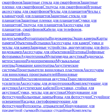
смартфонов
Защитные стекла для смартфонов
Защитные
пленки для смартфонов
Стилусы для смартфонов
Игровые
аксессуары для смартфонов
Чехлы для планшетов
Чехлы с
клавиатурой для планшетов
Защитные стекла для
планшетов
Защитные пленки для планшетов
Сумки для
планшетов
Стилусы для планшетов
Аксессуары для
планшетов, смартфонов
Кабели для телефонов,
планшетов
Фото,
видеосъемка
Фотоаппараты
Видеокамеры
Экшн-камеры
Карты
памяти
Объективы
Вспышки
Аксессуары для камер
Сумки и
чехлы для камер
Зарядные устройства, аккумуляторы для фото,
видеокамер
Аксессуары для объективов
Штативы
Цифровые
фоторамки
Аудиотехника
Мультимедиа акустика
Радиочасы,
метеостанции
Радиоприемники
Музыкальные
центры
Домашние кинотеатры
Акустические
системы
Проигрыватели виниловых пластинок
Аксессуары
для виниловых проигрывателей
Виниловые
пластинки
Инсталляционная акустика
Трансляционные
усилители
Аксессуары для аудиотехники
Комплектующие для
акустики
Акустические кабели
Подставки, стойки для
акустики
Сумки, чехлы для акустики
Оборудование для
фотостудии
Кольцевые лампы
Фоны для фотостудии
Студийное
освещение
Насадки светоформирующие для
фотостудии
Фотозонты, отражатели
Оборудование для
предметной съемки
Вспышки студийные
Комплекты