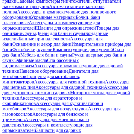
грядки
Садовые компостеры
Уничтожители, отпугиватели
насекомых и грызунов
Автоматизация и контроль
полива
Аксессуары и комплектующие для поливочного
оборудования
Укрывные материалы
Бочки, баки
пластиковые
Аксессуары и комплектующие для
опрыскивателей
Шланги для опрыскивателей
Товары для
бани
Бани
Сауны
Двери для бани и сауны
Бондарные
изделия
Банные принадлежности
Аксессуары для
бани
Оснащение и декор для бани
Измерительные приборы для
бани
Фитобочки, купели
Комплектующие для купелей
Окна
для бани
Мебель для бани и сауны
Ручки дверные для бани и
сауны
Эфирные масла
Спа-бассейны с
гидромассажем
Аксессуары и комплектующие для садовой
техники
Навесное оборудование
Двигатели для
мотоблоков
Прицепы для мотоблоков,
минитракторов
Аксессуары для газонной техники
Аксессуары
для цепных пил
Аксессуары для садовой техники
Аксессуары
для кусторезов, ножниц садовых
Моторные масла для садовой
техники
Аксессуары для аэратоторов и
скарификаторов
Аксессуары для культиваторов и
мотоблоков
Аксессуары для воздуходувок
Аксессуары для
газонокосилок
Аксессуары для бензокос и
триммеров
Аксессуары для моек высокого
давления
Аксессуары и комплектующие для
опрыскивателей
Запчасти для садовых