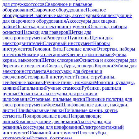
для стружкоотсосов
Сварочное и паяльное
оборудование
Сварочное оборудование
Паяльное
оборудование
Сварочные маски, аксессуары
Комплектующие
для сварочного оборудования
Аксессуары для сварки,
пайки
Оснастка для электроинструмента
Оснастка, наборы
оснастки
Насадки для граверов
Щетки для
электроинструмента
Развертки
Пуансоны
Щетки для
электродвигателей
Слесарный инструмент
Наборы
инструментов
Головки, биты
Гаечные ключи
Отвертки, наборы
отверток
Ножницы слесарные
Клещи строительные
Зубила,
керны, выколотки
Щетки слесарные
Оснастка и аксессуары для
бурения и сверления
Сверла, буры, зенкеры
Коронки
Зубила для
электроинструмента
Аксессуары для бурения и
сверления
Столярный инструмент
Тиски, струбцины,
гейферные зажимы
Ручные пилы, ножовки
Молотки, кувалды,
киянки
Напильники
Ручные стамески
Рубанки, рашпили
ручные
Оснастка и аксессуары для резания и
шлифования
Отрезные, пильные диски
Пильные полотна для
электроинструмента
Фрезы
Шлифовальные диски, насадки,
листы
Шлифовальные чашки
Точильные камни, круги,
сегменты
Полировальные валы
Направляющие
шины
Комплектующие для резания
Аксессуары для
резания
Аксессуары для шлифования
Электромонтажный
инструмент
Обжимной инструмент
Плоскогубцы,
круглогубцы
Кусачки, болторезы,