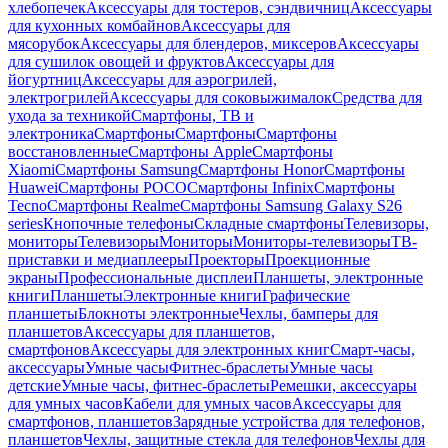
хлебопечек
Аксессуары для тостеров, сэндвичниц
Аксессуары
для кухонных комбайнов
Аксессуары для
мясорубок
Аксессуары для блендеров, миксеров
Аксессуары
для сушилок овощей и фруктов
Аксессуары для
йогуртниц
Аксессуары для аэрогрилей,
электрогрилей
Аксессуары для соковыжималок
Средства для
ухода за техникой
Смартфоны, ТВ и
электроника
Смартфоны
Смартфоны
Смартфоны
восстановленные
Смартфоны Apple
Смартфоны
Xiaomi
Смартфоны Samsung
Смартфоны Honor
Смартфоны
Huawei
Смартфоны POCO
Смартфоны Infinix
Смартфоны
Tecno
Смартфоны Realme
Смартфоны Samsung Galaxy S26
series
Кнопочные телефоны
Складные смартфоны
Телевизоры,
мониторы
Телевизоры
Мониторы
Мониторы-телевизоры
ТВ-
приставки и медиаплееры
Проекторы
Проекционные
экраны
Профессиональные дисплеи
Планшеты, электронные
книги
Планшеты
Электронные книги
Графические
планшеты
Блокноты электронные
Чехлы, бамперы для
планшетов
Аксессуары для планшетов,
смартфонов
Аксессуары для электронных книг
Смарт-часы,
аксессуары
Умные часы
Фитнес-браслеты
Умные часы
детские
Умные часы, фитнес-браслеты
Ремешки, аксессуары
для умных часов
Кабели для умных часов
Аксессуары для
смартфонов, планшетов
Зарядные устройства для телефонов,
планшетов
Чехлы, защитные стекла для телефонов
Чехлы для