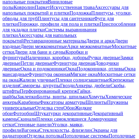
напольные покрытия
Виниловые
полы
Ковролин
Паркет
Искусственная трава
Аксессуары для
напольных покрытий и плитки
Подложка
Плинтусы, уголки,
обводы для труб
Плинтусы для сантехники
Фуги для
плитки
Порожки, профили для пола и плитки
Приспособления
для укладки плитки
Системы выравнивания
плитки
Аксессуары для напольных
покрытий
Реставрационные материалы
Двери и арки
Двери
входные
Двери межкомнатные
Арки межкомнатные
Москитные
сетки
Двери для бани и сауны
Коробки и
фурнитура
Наличники, коробки, доборы
Ручки дверные
Замки
дверные
Петли дверные
Фурнитура дверная
Доводчики
дверные
Окна и подоконники
Окна
Подоконники, отливы
Окна
мансардные
Фурнитура оконная
Мягкие окна
Москитные сетки
на окна
Жалюзи уличные
Пленки солнцезащитные
Крепежные
изделия
Саморезы, шурупы
Гвозди
Анкеры, дюбели
Скобы,
штифты
Перфорированный крепеж
Гайки,
шайбы
Заклепки
Болты, винты, шпильки
Хомуты
Химические
анкеры
Карабины
Фиксаторы арматуры
Шплинты
Пружины
универсальные
Отделка стен
Обои
Жидкие
обои
Фотообои
Штукатурки декоративные
Декоративный
камень
Скинали
Пленки самоклеящиеся
Армирующие
сетки
Стеновые панели
Уголки, маяки,
профили
Вагонка
Стеклохолсты, флизелин
Экраны для
радиаторов
Отделка потолка
Потолочные системы
Потолочные