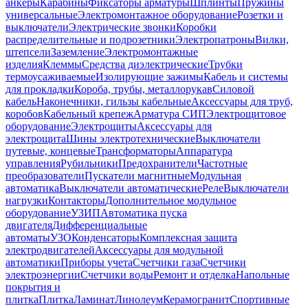
анкеры
Карабины
Фиксаторы арматуры
Шплинты
Пружины
универсальные
Электромонтажное оборудование
Розетки и
выключатели
Электрические звонки
Коробки
распределительные и подрозетники
Электропатроны
Вилки,
штепсели
Заземление
Электромонтажные
изделия
Клеммы
Средства диэлектрические
Трубки
термоусаживаемые
Изолирующие зажимы
Кабель и системы
для прокладки
Короба, трубы, металлорукав
Силовой
кабель
Наконечники, гильзы кабельные
Аксессуары для труб,
коробов
Кабельный крепеж
Арматура СИП
Электрощитовое
оборудование
Электрощиты
Аксессуары для
электрощита
Шины электротехнические
Выключатели
путевые, концевые
Трансформаторы
Аппаратура
управления
Рубильники
Предохранители
Частотные
преобразователи
Пускатели магнитные
Модульная
автоматика
Выключатели автоматические
Реле
Выключатели
нагрузки
Контакторы
Дополнительное модульное
оборудование
УЗИП
Автоматика пуска
двигателя
Дифференциальные
автоматы
УЗО
Конденсаторы
Комплексная защита
электродвигателей
Аксессуары для модульной
автоматики
Приборы учета
Счетчики газа
Счетчики
электроэнергии
Счетчики воды
Ремонт и отделка
Напольные
покрытия и
плитка
Плитка
Ламинат
Линолеум
Керамогранит
Спортивные