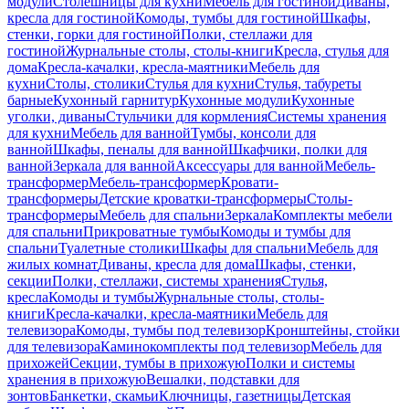
модули
Столешницы для кухни
Мебель для гостиной
Диваны,
кресла для гостиной
Комоды, тумбы для гостиной
Шкафы,
стенки, горки для гостиной
Полки, стеллажи для
гостиной
Журнальные столы, столы-книги
Кресла, стулья для
дома
Кресла-качалки, кресла-маятники
Мебель для
кухни
Столы, столики
Стулья для кухни
Стулья, табуреты
барные
Кухонный гарнитур
Кухонные модули
Кухонные
уголки, диваны
Стульчики для кормления
Системы хранения
для кухни
Мебель для ванной
Тумбы, консоли для
ванной
Шкафы, пеналы для ванной
Шкафчики, полки для
ванной
Зеркала для ванной
Аксессуары для ванной
Мебель-
трансформер
Мебель-трансформер
Кровати-
трансформеры
Детские кроватки-трансформеры
Столы-
трансформеры
Мебель для спальни
Зеркала
Комплекты мебели
для спальни
Прикроватные тумбы
Комоды и тумбы для
спальни
Туалетные столики
Шкафы для спальни
Мебель для
жилых комнат
Диваны, кресла для дома
Шкафы, стенки,
секции
Полки, стеллажи, системы хранения
Стулья,
кресла
Комоды и тумбы
Журнальные столы, столы-
книги
Кресла-качалки, кресла-маятники
Мебель для
телевизора
Комоды, тумбы под телевизор
Кронштейны, стойки
для телевизора
Каминокомплекты под телевизор
Мебель для
прихожей
Секции, тумбы в прихожую
Полки и системы
хранения в прихожую
Вешалки, подставки для
зонтов
Банкетки, скамьи
Ключницы, газетницы
Детская