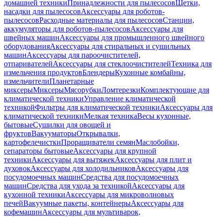
домашней техники
Принадлежности для пылесосов
Щетки,
насадки для пылесосов
Аксессуары для роботов-
пылесосов
Расходные материалы для пылесосов
Станции,
аккумуляторы для роботов-пылесосов
Аксессуары для
швейных машин
Аксессуары для промышленного швейного
оборудования
Аксессуары для стиральных и сушильных
машин
Аксессуары для пароочистителей,
отпаривателей
Аксессуары для стеклоочистителей
Техника для
измельчения продуктов
Блендеры
Кухонные комбайны,
измельчители
Планетарные
миксеры
Миксеры
Мясорубки
Ломтерезки
Комплектующие для
климатической техники
Управление климатической
техникой
Фильтры для климатической техники
Аксессуары для
климатической техники
Мелкая техника
Весы кухонные,
бытовые
Сушилки для овощей и
фруктов
Вакууматоры
Открывалки,
картофелечистки
Проращиватели семян
Маслобойки,
сепараторы бытовые
Аксессуары для крупной
техники
Аксессуары для вытяжек
Аксессуары для плит и
духовок
Аксессуары для холодильников
Аксессуары для
посудомоечных машин
Средства для посудомоечных
машин
Средства для ухода за техникой
Аксессуары для
кухонной техники
Аксессуары для микроволновых
печей
Вакуумные пакеты, контейнеры
Аксессуары для
кофемашин
Аксессуары для мультиварок,