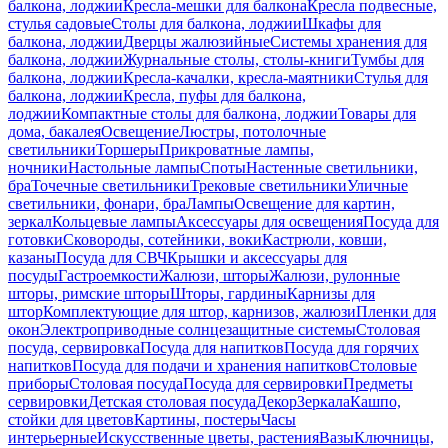
балкона, лоджии
Кресла-мешки для балкона
Кресла подвесные,
стулья садовые
Столы для балкона, лоджии
Шкафы для
балкона, лоджии
Дверцы жалюзийные
Системы хранения для
балкона, лоджии
Журнальные столы, столы-книги
Тумбы для
балкона, лоджии
Кресла-качалки, кресла-маятники
Стулья для
балкона, лоджии
Кресла, пуфы для балкона,
лоджии
Компактные столы для балкона, лоджии
Товары для
дома, бакалея
Освещение
Люстры, потолочные
светильники
Торшеры
Прикроватные лампы,
ночники
Настольные лампы
Споты
Настенные светильники,
бра
Точечные светильники
Трековые светильники
Уличные
светильники, фонари, бра
Лампы
Освещение для картин,
зеркал
Кольцевые лампы
Аксессуары для освещения
Посуда для
готовки
Сковороды, сотейники, воки
Кастрюли, ковши,
казаны
Посуда для СВЧ
Крышки и аксессуары для
посуды
Гастроемкости
Жалюзи, шторы
Жалюзи, рулонные
шторы, римские шторы
Шторы, гардины
Карнизы для
штор
Комплектующие для штор, карнизов, жалюзи
Пленки для
окон
Электроприводные солнцезащитные системы
Столовая
посуда, сервировка
Посуда для напитков
Посуда для горячих
напитков
Посуда для подачи и хранения напитков
Столовые
приборы
Столовая посуда
Посуда для сервировки
Предметы
сервировки
Детская столовая посуда
Декор
Зеркала
Кашпо,
стойки для цветов
Картины, постеры
Часы
интерьерные
Искусственные цветы, растения
Вазы
Ключницы,