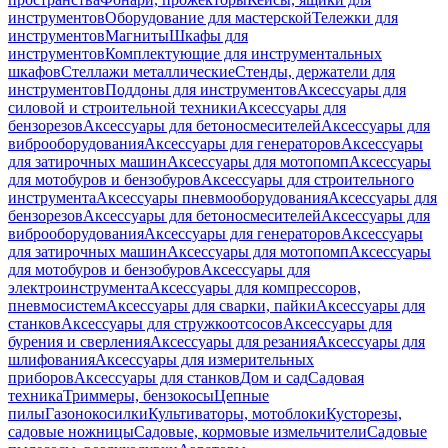
инструментов
Оборудование для мастерской
Тележки для
инструментов
Магниты
Шкафы для
инструментов
Комплектующие для инструментальных
шкафов
Стеллажи металлические
Стенды, держатели для
инструментов
Поддоны для инструментов
Аксессуары для
силовой и строительной техники
Аксессуары для
бензорезов
Аксессуары для бетоносмесителей
Аксессуары для
виброоборудования
Аксессуары для генераторов
Аксессуары
для затирочных машин
Аксессуары для мотопомп
Аксессуары
для мотобуров и бензобуров
Аксессуары для строительного
инструмента
Аксессуары пневмооборудования
Аксессуары для
бензорезов
Аксессуары для бетоносмесителей
Аксессуары для
виброоборудования
Аксессуары для генераторов
Аксессуары
для затирочных машин
Аксессуары для мотопомп
Аксессуары
для мотобуров и бензобуров
Аксессуары для
электроинструмента
Аксессуары для компрессоров,
пневмосистем
Аксессуары для сварки, пайки
Аксессуары для
станков
Аксессуары для стружкоотсосов
Аксессуары для
бурения и сверления
Аксессуары для резания
Аксессуары для
шлифования
Аксессуары для измерительных
приборов
Аксессуары для станков
Дом и сад
Садовая
техника
Триммеры, бензокосы
Цепные
пилы
Газонокосилки
Культиваторы, мотоблоки
Кусторезы,
садовые ножницы
Садовые, кормовые измельчители
Садовые