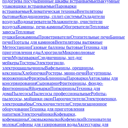
подогрева посуды
Винные шкафы встраиваемые
Вакуумные
упаковщики встраиваемые
Пароварки
встраиваемые
Климатическая техника
Вентиляторы
бытовые
Кондиционеры, сплит-системы
Охладители
воздуха
Водонагреватели
Увлажнители, очистители
воздуха
Камины, печи-камины
Обогреватели
Тепловые
завесы
Тепловые
пушки
Биокамины
Проветриватели
Отопительные печи
Банные
печи
Порталы для каминов
Вентиляторы вытяжные
Метеостанции
Газовые баллоны бытовые
Техника для
приготовления еды
Аэрогрили
Микроволновые
печи
Мультиварки
Сэндвичницы, хот-дог
мейкеры
Тостеры
Электрогрили,
электрошашлычницы
Вафельницы, орешницы,
кексницы
Хлебопечки
Ростеры, мини-печи
Йогуртницы,
мороженицы
Фризеры
Блинницы
Пароварки
Автоклавы для
консервирования
Сыроварни
Фритюрницы, фондю-
фритюрницы
Яйцеварки
Попкорницы
Техника для
дома
Пылесосы
Пылесосы профессиональные
Роботы-
пылесосы, мойщики окон
Пароочистители
Электровеники,
электрошвабры
Стеклоочистители
Стерилизационное
оборудование
Техника для приготовления
напитков
Электрочайники
Кофеварки,
кофемашины
Соковыжималки
Кофемолки
Вспениватели
молока
Сифоны для газирования воды
Аксессуары для