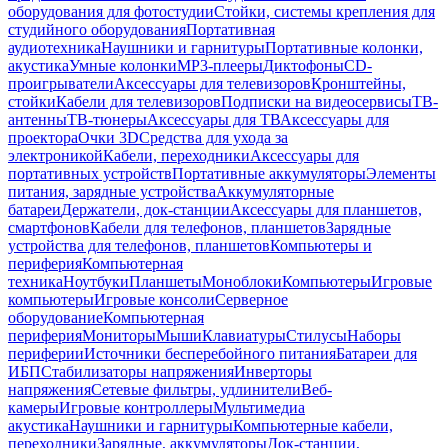
оборудования для фотостудии
Стойки, системы крепления для
студийного оборудования
Портативная
аудиотехника
Наушники и гарнитуры
Портативные колонки,
акустика
Умные колонки
MP3-плееры
Диктофоны
CD-
проигрыватели
Аксессуары для телевизоров
Кронштейны,
стойки
Кабели для телевизоров
Подписки на видеосервисы
ТВ-
антенны
ТВ-тюнеры
Аксессуары для ТВ
Аксессуары для
проектора
Очки 3D
Средства для ухода за
электроникой
Кабели, переходники
Аксессуары для
портативных устройств
Портативные аккумуляторы
Элементы
питания, зарядные устройства
Аккумуляторные
батареи
Держатели, док-станции
Аксессуары для планшетов,
смартфонов
Кабели для телефонов, планшетов
Зарядные
устройства для телефонов, планшетов
Компьютеры и
периферия
Компьютерная
техника
Ноутбуки
Планшеты
Моноблоки
Компьютеры
Игровые
компьютеры
Игровые консоли
Серверное
оборудование
Компьютерная
периферия
Мониторы
Мыши
Клавиатуры
Стилусы
Наборы
периферии
Источники бесперебойного питания
Батареи для
ИБП
Стабилизаторы напряжения
Инверторы
напряжения
Сетевые фильтры, удлинители
Веб-
камеры
Игровые контроллеры
Мультимедиа
акустика
Наушники и гарнитуры
Компьютерные кабели,
переходники
Зарядные, аккумуляторы
Док-станции,