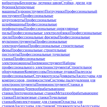
вибраторы
Бензорезы, резчики швов
Стойки, дрели для
бурения
Затирочные
машины
Гидроинструмент
Погрузчики
Профессиональный
инструмент
Профессиональные
шуруповерты
Профессиональные
шлифмашины
Профессиональные
перфораторы
Профессиональные циркулярные
пилы
Профессиональные электролобзики
Профессиональные
дрели
Профессиональные фрезеры
Профессиональные
мультиинструменты
Профессиональные
электрорубанки
Профессиональные строительные
фены
Профессиональные строительные
пистолеты
Профессиональные точильные
станки
Профессиональные
электроножницы
Пневмоинструмент
Наборы
профессионального электроинструмента
Строительное
оборудование
Компрессоры
Тепловые пушки
Пылесосы
профессиональные
Стружкоотсосы
Домкраты
Аксессуары для
компрессоров, пневмосистем
Системы пылеудаления для
электроинструмента
Пневмоинструмент
Станки и
оборудование
Деревообрабатывающие
станки
Ленточнопильные станки
Металлообрабатывающие
станки
Плиткорезные станки
Точильные
станки
Комплектующие для станков
Оснастка для
станков
Аксессуары для станков
Стружкоотсосы
Аксессуары