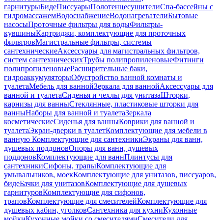
гарнитуры
Биде
Писсуары
Полотенцесушители
Спа-бассейны с
гидромассажем
Водоснабжение
Водонагреватели
Бытовые
насосы
Проточные фильтры для воды
Фильтры-
кувшины
Картриджи, комплектующие для проточных
фильтров
Магистральные фильтры, системы
сантехнические
Аксессуары для магистральных фильтров,
систем сантехнических
Трубы полипропиленовые
Фитинги
полипропиленовые
Расширительные баки,
гидроаккумуляторы
Обустройство ванной комнаты и
туалета
Мебель для ванной
Зеркала для ванной
Аксессуары для
ванной и туалета
Сиденья и чехлы для унитаза
Шторки,
карнизы для ванны
Стеклянные, пластиковые шторки для
ванны
Наборы для ванной и туалета
Зеркала
косметические
Сиденья для ванны
Коврики для ванной и
туалета
Экран-дверки в туалет
Комплектующие для мебели в
ванную
Комплектующие для сантехники
Экраны для ванн,
душевых поддонов
Опоры для ванн, душевых
поддонов
Комплектующие для ванн
Плинтусы для
сантехники
Сифоны, трапы
Комплектующие для
умывальников, моек
Комплектующие для унитазов, писсуаров,
биде
Бачки для унитазов
Комплектующие для душевых
гарнитуров
Комплектующие для сифонов,
трапов
Комплектующие для смесителей
Комплектующие для
душевых кабин, уголков
Сантехника для кухни
Кухонные
мойки
Кухонные мойки со смесителями
Смесители для