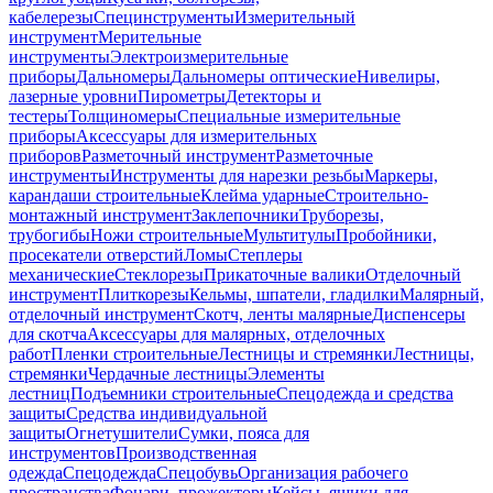
кабелерезы
Специнструменты
Измерительный
инструмент
Мерительные
инструменты
Электроизмерительные
приборы
Дальномеры
Дальномеры оптические
Нивелиры,
лазерные уровни
Пирометры
Детекторы и
тестеры
Толщиномеры
Специальные измерительные
приборы
Аксессуары для измерительных
приборов
Разметочный инструмент
Разметочные
инструменты
Инструменты для нарезки резьбы
Маркеры,
карандаши строительные
Клейма ударные
Строительно-
монтажный инструмент
Заклепочники
Труборезы,
трубогибы
Ножи строительные
Мультитулы
Пробойники,
просекатели отверстий
Ломы
Степлеры
механические
Стеклорезы
Прикаточные валики
Отделочный
инструмент
Плиткорезы
Кельмы, шпатели, гладилки
Малярный,
отделочный инструмент
Скотч, ленты малярные
Диспенсеры
для скотча
Аксессуары для малярных, отделочных
работ
Пленки строительные
Лестницы и стремянки
Лестницы,
стремянки
Чердачные лестницы
Элементы
лестниц
Подъемники строительные
Спецодежда и средства
защиты
Средства индивидуальной
защиты
Огнетушители
Сумки, пояса для
инструментов
Производственная
одежда
Спецодежда
Спецобувь
Организация рабочего
пространства
Фонари, прожекторы
Кейсы, ящики для