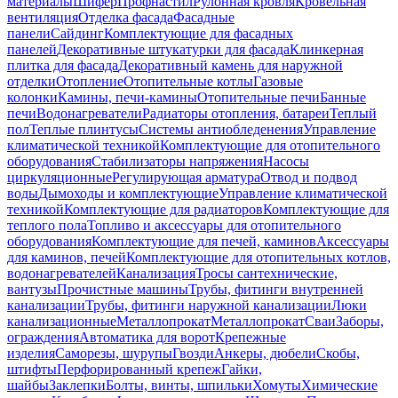
материалы
Шифер
Профнастил
Рулонная кровля
Кровельная
вентиляция
Отделка фасада
Фасадные
панели
Сайдинг
Комплектующие для фасадных
панелей
Декоративные штукатурки для фасада
Клинкерная
плитка для фасада
Декоративный камень для наружной
отделки
Отопление
Отопительные котлы
Газовые
колонки
Камины, печи-камины
Отопительные печи
Банные
печи
Водонагреватели
Радиаторы отопления, батареи
Теплый
пол
Теплые плинтусы
Системы антиобледенения
Управление
климатической техникой
Комплектующие для отопительного
оборудования
Стабилизаторы напряжения
Насосы
циркуляционные
Регулирующая арматура
Отвод и подвод
воды
Дымоходы и комплектующие
Управление климатической
техникой
Комплектующие для радиаторов
Комплектующие для
теплого пола
Топливо и аксессуары для отопительного
оборудования
Комплектующие для печей, каминов
Аксессуары
для каминов, печей
Комплектующие для отопительных котлов,
водонагревателей
Канализация
Тросы сантехнические,
вантузы
Прочистные машины
Трубы, фитинги внутренней
канализации
Трубы, фитинги наружной канализации
Люки
канализационные
Металлопрокат
Металлопрокат
Сваи
Заборы,
ограждения
Автоматика для ворот
Крепежные
изделия
Саморезы, шурупы
Гвозди
Анкеры, дюбели
Скобы,
штифты
Перфорированный крепеж
Гайки,
шайбы
Заклепки
Болты, винты, шпильки
Хомуты
Химические