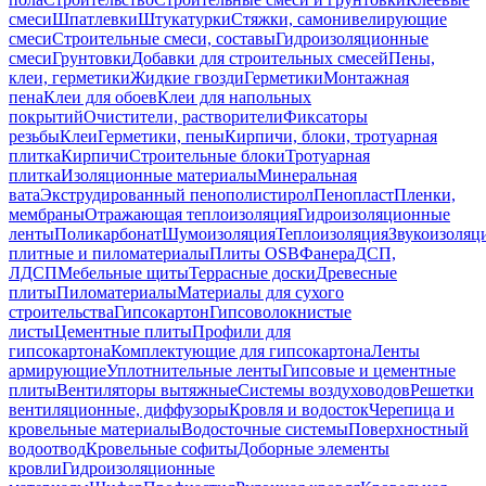
смеси
Шпатлевки
Штукатурки
Стяжки, самонивелирующие
смеси
Строительные смеси, составы
Гидроизоляционные
смеси
Грунтовки
Добавки для строительных смесей
Пены,
клеи, герметики
Жидкие гвозди
Герметики
Монтажная
пена
Клеи для обоев
Клеи для напольных
покрытий
Очистители, растворители
Фиксаторы
резьбы
Клеи
Герметики, пены
Кирпичи, блоки, тротуарная
плитка
Кирпичи
Строительные блоки
Тротуарная
плитка
Изоляционные материалы
Минеральная
вата
Экструдированный пенополистирол
Пенопласт
Пленки,
мембраны
Отражающая теплоизоляция
Гидроизоляционные
ленты
Поликарбонат
Шумоизоляция
Теплоизоляция
Звукоизоляц
плитные и пиломатериалы
Плиты OSB
Фанера
ДСП,
ЛДСП
Мебельные щиты
Террасные доски
Древесные
плиты
Пиломатериалы
Материалы для сухого
строительства
Гипсокартон
Гипсоволокнистые
листы
Цементные плиты
Профили для
гипсокартона
Комплектующие для гипсокартона
Ленты
армирующие
Уплотнительные ленты
Гипсовые и цементные
плиты
Вентиляторы вытяжные
Системы воздуховодов
Решетки
вентиляционные, диффузоры
Кровля и водосток
Черепица и
кровельные материалы
Водосточные системы
Поверхностный
водоотвод
Кровельные софиты
Доборные элементы
кровли
Гидроизоляционные