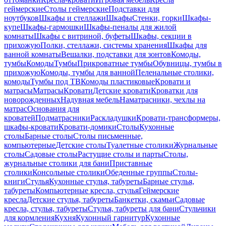
геймерские
Столы геймерские
Подставки для
ноутбуков
Шкафы и стеллажи
Шкафы
Стенки, горки
Шкафы-
купе
Шкафы-гармошки
Шкафы-пеналы для жилой
комнаты
Шкафы с витриной, буфеты
Шкафы, секции в
прихожую
Полки, стеллажи, системы хранения
Шкафы для
ванной комнаты
Вешалки, подставки для зонтов
Комоды,
тумбы
Комоды
Тумбы
Прикроватные тумбы
Обувницы, тумбы в
прихожую
Комоды, тумбы для ванной
Пеленальные столики,
комоды
Тумбы под ТВ
Комоды пластиковые
Кровати и
матрасы
Матрасы
Кровати
Детские кровати
Кроватки для
новорожденных
Надувная мебель
Наматрасники, чехлы на
матрас
Основания для
кроватей
Подматрасники
Раскладушки
Кровати-трансформеры,
шкафы-кровати
Кровати-домики
Столы
Кухонные
столы
Барные столы
Столы письменные,
компьютерные
Детские столы
Туалетные столики
Журнальные
столы
Садовые столы
Растущие столы и парты
Столы,
журнальные столики для бани
Приставные
столики
Консольные столики
Обеденные группы
Столы-
книги
Стулья
Кухонные стулья, табуреты
Барные стулья,
табуреты
Компьютерные кресла, стулья
Геймерские
кресла
Детские стулья, табуреты
Банкетки, скамьи
Садовые
кресла, стулья, табуреты
Стулья, табуреты для бани
Стульчики
для кормления
Кухня
Кухонный гарнитур
Кухонные