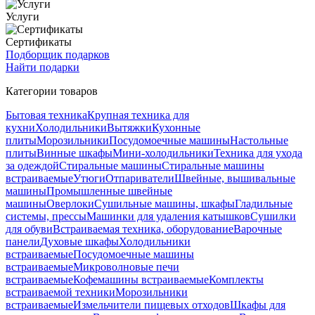
Услуги
Сертификаты
Подборщик подарков
Найти подарки
Категории товаров
Бытовая техника
Крупная техника для
кухни
Холодильники
Вытяжки
Кухонные
плиты
Морозильники
Посудомоечные машины
Настольные
плиты
Винные шкафы
Мини-холодильники
Техника для ухода
за одеждой
Стиральные машины
Стиральные машины
встраиваемые
Утюги
Отпариватели
Швейные, вышивальные
машины
Промышленные швейные
машины
Оверлоки
Сушильные машины, шкафы
Гладильные
системы, прессы
Машинки для удаления катышков
Сушилки
для обуви
Встраиваемая техника, оборудование
Варочные
панели
Духовые шкафы
Холодильники
встраиваемые
Посудомоечные машины
встраиваемые
Микроволновые печи
встраиваемые
Кофемашины встраиваемые
Комплекты
встраиваемой техники
Морозильники
встраиваемые
Измельчители пищевых отходов
Шкафы для