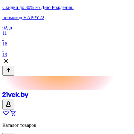
Скидки до 80% ко Дню Рождения!
промокод HAPPY22
02
дн
11
:
16
:
19
Каталог товаров