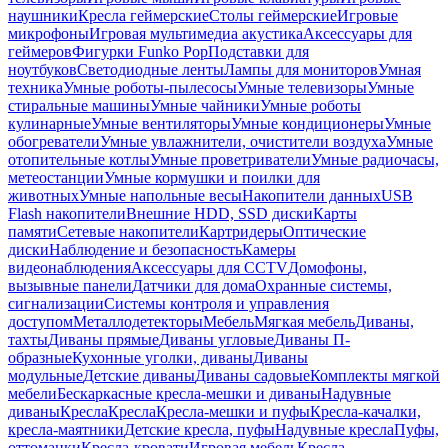
наушники
Кресла геймерские
Столы геймерские
Игровые
микрофоны
Игровая мультимедиа акустика
Аксессуары для
геймеров
Фигурки Funko Pop
Подставки для
ноутбуков
Светодиодные ленты
Лампы для мониторов
Умная
техника
Умные роботы-пылесосы
Умные телевизоры
Умные
стиральные машины
Умные чайники
Умные роботы
кулинарные
Умные вентиляторы
Умные кондиционеры
Умные
обогреватели
Умные увлажнители, очистители воздуха
Умные
отопительные котлы
Умные проветриватели
Умные радиочасы,
метеостанции
Умные кормушки и поилки для
животных
Умные напольные весы
Накопители данных
USB
Flash накопители
Внешние HDD, SSD диски
Карты
памяти
Сетевые накопители
Картридеры
Оптические
диски
Наблюдение и безопасность
Камеры
видеонаблюдения
Аксессуары для CCTV
Домофоны,
вызывные панели
Датчики для дома
Охранные системы,
сигнализации
Системы контроля и управления
доступом
Металлодетекторы
Мебель
Мягкая мебель
Диваны,
тахты
Диваны прямые
Диваны угловые
Диваны П-
образные
Кухонные уголки, диваны
Диваны
модульные
Детские диваны
Диваны садовые
Комплекты мягкой
мебели
Бескаркасные кресла-мешки и диваны
Надувные
диваны
Кресла
Кресла
Кресла-мешки и пуфы
Кресла-качалки,
кресла-маятники
Детские кресла, пуфы
Надувные кресла
Пуфы,
оттоманки
Кресла-кровати
Игровая мебель
Кресла