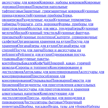
аксессуары для ковров
Коврики, наборы ковриков
Ковровые
дорожки
Циновки
Покрытия напольные
тафтинговые
Защитные, грязезащитные коврики
Кухонные
принадлежности
Кухонные приборы
Терки,
овощерезки
Разделочные доски
Кухонные термометры,
таймеры
Дуршлаги, сита, воронки
Формы, приборы для
приготовления
Молотки для мяса, тендерайзеры
Кухонные
мелочи
Миски
Кухонный текстиль
Кухонные фартуки,
прихватки
Кухонные полотенца
Скатерти, сервировочные
салфетки
Организация хранения на кухне
Посуда для
хранения
Органайзеры для кухни
Органайзеры для
специй
Посуда для ланча
Полки и аксессуары на
рейлинги
Рейлинги для кухни
Одноразовая посуда,
упаковка
Вакуумные пакеты,
контейнеры
Бакалея
Кофе
Чай
Цикорий, какао, горячий
шоколад
Сиропы и топпинги
Консервирование и
дистилляция
Автоклавы для консервирования
Аксессуары для
консервирования
Приспособления для
консервирования
Открывалки
Пивоварни
Емкости для
брожения
Ингредиенты для приготовления алкогольных
напитков
Аксессуары для приготовления и хранения
алкогольных напитков
Комплектующие для
дистилляторов
Прессы, дробилки для виноделия и
пивоварения
Дистилляторы бытовые
Уборочный
инвентарь
Швабры, насадки
Ведра, тазы для уборки
Наборы