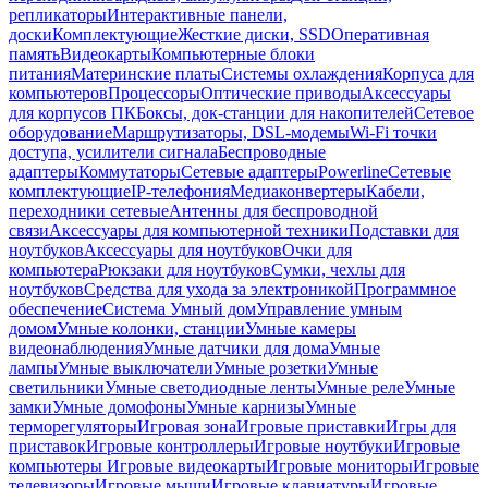
репликаторы
Интерактивные панели,
доски
Комплектующие
Жесткие диски, SSD
Оперативная
память
Видеокарты
Компьютерные блоки
питания
Материнские платы
Системы охлаждения
Корпуса для
компьютеров
Процессоры
Оптические приводы
Аксессуары
для корпусов ПК
Боксы, док-станции для накопителей
Сетевое
оборудование
Маршрутизаторы, DSL-модемы
Wi-Fi точки
доступа, усилители сигнала
Беспроводные
адаптеры
Коммутаторы
Сетевые адаптеры
Powerline
Сетевые
комплектующие
IP-телефония
Медиаконвертеры
Кабели,
переходники сетевые
Антенны для беспроводной
связи
Аксессуары для компьютерной техники
Подставки для
ноутбуков
Аксессуары для ноутбуков
Очки для
компьютера
Рюкзаки для ноутбуков
Сумки, чехлы для
ноутбуков
Средства для ухода за электроникой
Программное
обеспечение
Система Умный дом
Управление умным
домом
Умные колонки, станции
Умные камеры
видеонаблюдения
Умные датчики для дома
Умные
лампы
Умные выключатели
Умные розетки
Умные
светильники
Умные светодиодные ленты
Умные реле
Умные
замки
Умные домофоны
Умные карнизы
Умные
терморегуляторы
Игровая зона
Игровые приставки
Игры для
приставок
Игровые контроллеры
Игровые ноутбуки
Игровые
компьютеры
Игровые видеокарты
Игровые мониторы
Игровые
телевизоры
Игровые мыши
Игровые клавиатуры
Игровые