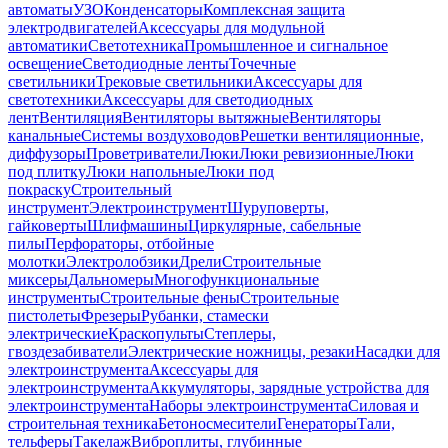
автоматы
УЗО
Конденсаторы
Комплексная защита
электродвигателей
Аксессуары для модульной
автоматики
Светотехника
Промышленное и сигнальное
освещение
Светодиодные ленты
Точечные
светильники
Трековые светильники
Аксессуары для
светотехники
Аксессуары для светодиодных
лент
Вентиляция
Вентиляторы вытяжные
Вентиляторы
канальные
Системы воздуховодов
Решетки вентиляционные,
диффузоры
Проветриватели
Люки
Люки ревизионные
Люки
под плитку
Люки напольные
Люки под
покраску
Строительный
инструмент
Электроинструмент
Шуруповерты,
гайковерты
Шлифмашины
Циркулярные, сабельные
пилы
Перфораторы, отбойные
молотки
Электролобзики
Дрели
Строительные
миксеры
Дальномеры
Многофункциональные
инструменты
Строительные фены
Строительные
пистолеты
Фрезеры
Рубанки, стамески
электрические
Краскопульты
Степлеры,
гвоздезабиватели
Электрические ножницы, резаки
Насадки для
электроинструмента
Аксессуары для
электроинструмента
Аккумуляторы, зарядные устройства для
электроинструмента
Наборы электроинструмента
Силовая и
строительная техника
Бетоносмесители
Генераторы
Тали,
тельферы
Такелаж
Виброплиты, глубинные