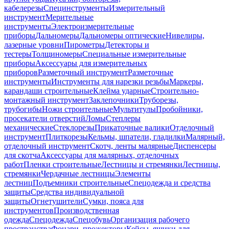
кабелерезы
Специнструменты
Измерительный
инструмент
Мерительные
инструменты
Электроизмерительные
приборы
Дальномеры
Дальномеры оптические
Нивелиры,
лазерные уровни
Пирометры
Детекторы и
тестеры
Толщиномеры
Специальные измерительные
приборы
Аксессуары для измерительных
приборов
Разметочный инструмент
Разметочные
инструменты
Инструменты для нарезки резьбы
Маркеры,
карандаши строительные
Клейма ударные
Строительно-
монтажный инструмент
Заклепочники
Труборезы,
трубогибы
Ножи строительные
Мультитулы
Пробойники,
просекатели отверстий
Ломы
Степлеры
механические
Стеклорезы
Прикаточные валики
Отделочный
инструмент
Плиткорезы
Кельмы, шпатели, гладилки
Малярный,
отделочный инструмент
Скотч, ленты малярные
Диспенсеры
для скотча
Аксессуары для малярных, отделочных
работ
Пленки строительные
Лестницы и стремянки
Лестницы,
стремянки
Чердачные лестницы
Элементы
лестниц
Подъемники строительные
Спецодежда и средства
защиты
Средства индивидуальной
защиты
Огнетушители
Сумки, пояса для
инструментов
Производственная
одежда
Спецодежда
Спецобувь
Организация рабочего
пространства
Фонари, прожекторы
Кейсы, ящики для