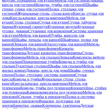
модули
Столешницы для кухни
Мебель для гостиной
Диваны,
кресла для гостиной
Комоды, тумбы для гостиной
Шкафы,
стенки, горки для гостиной
Полки, стеллажи для
гостиной
Журнальные столы, столы-книги
Кресла, стулья для
дома
Кресла-качалки, кресла-маятники
Мебель для
кухни
Столы, столики
Стулья для кухни
Стулья, табуреты
барные
Кухонный гарнитур
Кухонные модули
Кухонные
уголки, диваны
Стульчики для кормления
Системы хранения
для кухни
Мебель для ванной
Тумбы, консоли для
ванной
Шкафы, пеналы для ванной
Шкафчики, полки для
ванной
Зеркала для ванной
Аксессуары для ванной
Мебель-
трансформер
Мебель-трансформер
Кровати-
трансформеры
Детские кроватки-трансформеры
Столы-
трансформеры
Мебель для спальни
Зеркала
Комплекты мебели
для спальни
Прикроватные тумбы
Комоды и тумбы для
спальни
Туалетные столики
Шкафы для спальни
Мебель для
жилых комнат
Диваны, кресла для дома
Шкафы, стенки,
секции
Полки, стеллажи, системы хранения
Стулья,
кресла
Комоды и тумбы
Журнальные столы, столы-
книги
Кресла-качалки, кресла-маятники
Мебель для
телевизора
Комоды, тумбы под телевизор
Кронштейны, стойки
для телевизора
Каминокомплекты под телевизор
Мебель для
прихожей
Секции, тумбы в прихожую
Полки и системы
хранения в прихожую
Вешалки, подставки для
зонтов
Банкетки, скамьи
Ключницы, газетницы
Детская