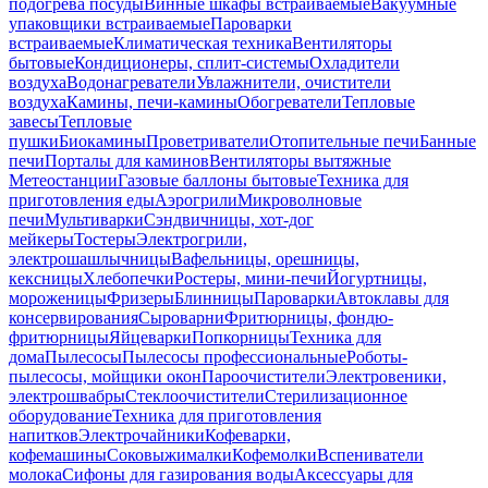
подогрева посуды
Винные шкафы встраиваемые
Вакуумные
упаковщики встраиваемые
Пароварки
встраиваемые
Климатическая техника
Вентиляторы
бытовые
Кондиционеры, сплит-системы
Охладители
воздуха
Водонагреватели
Увлажнители, очистители
воздуха
Камины, печи-камины
Обогреватели
Тепловые
завесы
Тепловые
пушки
Биокамины
Проветриватели
Отопительные печи
Банные
печи
Порталы для каминов
Вентиляторы вытяжные
Метеостанции
Газовые баллоны бытовые
Техника для
приготовления еды
Аэрогрили
Микроволновые
печи
Мультиварки
Сэндвичницы, хот-дог
мейкеры
Тостеры
Электрогрили,
электрошашлычницы
Вафельницы, орешницы,
кексницы
Хлебопечки
Ростеры, мини-печи
Йогуртницы,
мороженицы
Фризеры
Блинницы
Пароварки
Автоклавы для
консервирования
Сыроварни
Фритюрницы, фондю-
фритюрницы
Яйцеварки
Попкорницы
Техника для
дома
Пылесосы
Пылесосы профессиональные
Роботы-
пылесосы, мойщики окон
Пароочистители
Электровеники,
электрошвабры
Стеклоочистители
Стерилизационное
оборудование
Техника для приготовления
напитков
Электрочайники
Кофеварки,
кофемашины
Соковыжималки
Кофемолки
Вспениватели
молока
Сифоны для газирования воды
Аксессуары для