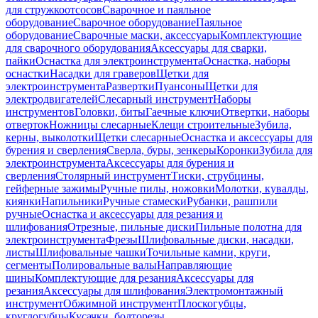
для стружкоотсосов
Сварочное и паяльное
оборудование
Сварочное оборудование
Паяльное
оборудование
Сварочные маски, аксессуары
Комплектующие
для сварочного оборудования
Аксессуары для сварки,
пайки
Оснастка для электроинструмента
Оснастка, наборы
оснастки
Насадки для граверов
Щетки для
электроинструмента
Развертки
Пуансоны
Щетки для
электродвигателей
Слесарный инструмент
Наборы
инструментов
Головки, биты
Гаечные ключи
Отвертки, наборы
отверток
Ножницы слесарные
Клещи строительные
Зубила,
керны, выколотки
Щетки слесарные
Оснастка и аксессуары для
бурения и сверления
Сверла, буры, зенкеры
Коронки
Зубила для
электроинструмента
Аксессуары для бурения и
сверления
Столярный инструмент
Тиски, струбцины,
гейферные зажимы
Ручные пилы, ножовки
Молотки, кувалды,
киянки
Напильники
Ручные стамески
Рубанки, рашпили
ручные
Оснастка и аксессуары для резания и
шлифования
Отрезные, пильные диски
Пильные полотна для
электроинструмента
Фрезы
Шлифовальные диски, насадки,
листы
Шлифовальные чашки
Точильные камни, круги,
сегменты
Полировальные валы
Направляющие
шины
Комплектующие для резания
Аксессуары для
резания
Аксессуары для шлифования
Электромонтажный
инструмент
Обжимной инструмент
Плоскогубцы,
круглогубцы
Кусачки, болторезы,