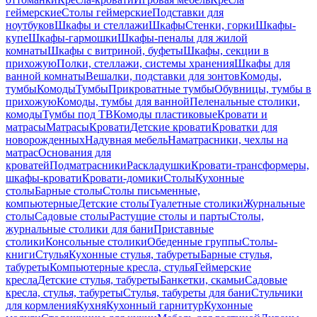
геймерские
Столы геймерские
Подставки для
ноутбуков
Шкафы и стеллажи
Шкафы
Стенки, горки
Шкафы-
купе
Шкафы-гармошки
Шкафы-пеналы для жилой
комнаты
Шкафы с витриной, буфеты
Шкафы, секции в
прихожую
Полки, стеллажи, системы хранения
Шкафы для
ванной комнаты
Вешалки, подставки для зонтов
Комоды,
тумбы
Комоды
Тумбы
Прикроватные тумбы
Обувницы, тумбы в
прихожую
Комоды, тумбы для ванной
Пеленальные столики,
комоды
Тумбы под ТВ
Комоды пластиковые
Кровати и
матрасы
Матрасы
Кровати
Детские кровати
Кроватки для
новорожденных
Надувная мебель
Наматрасники, чехлы на
матрас
Основания для
кроватей
Подматрасники
Раскладушки
Кровати-трансформеры,
шкафы-кровати
Кровати-домики
Столы
Кухонные
столы
Барные столы
Столы письменные,
компьютерные
Детские столы
Туалетные столики
Журнальные
столы
Садовые столы
Растущие столы и парты
Столы,
журнальные столики для бани
Приставные
столики
Консольные столики
Обеденные группы
Столы-
книги
Стулья
Кухонные стулья, табуреты
Барные стулья,
табуреты
Компьютерные кресла, стулья
Геймерские
кресла
Детские стулья, табуреты
Банкетки, скамьи
Садовые
кресла, стулья, табуреты
Стулья, табуреты для бани
Стульчики
для кормления
Кухня
Кухонный гарнитур
Кухонные