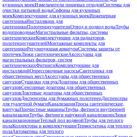
кухонных моек
Измельчители пищевых отходов
Системы для
очистки питьевой воды
Сифоны для кухонных
моек
Комплектующие для кухонных моек
Инженерная
сантехника
Инсталляции для
сантехники
Полотенцесушители
Отвод и подвод воды
Трубы
водопроводные
Магистральные фильтры, системы
сантехнические
Комплектующие для радиаторов,
полотенцесушителей
Монтажные комплекты для
сантехники
Регулирующая арматура
Системы защиты от
протечек
Люки сантехнические
Аксессуары для
магистральных фильтров, систем
сантехнических
Фитинги
Комплектующие для
инсталляций
Опрессовочные насосы
Сантехника для
общественных мест
Аксессуары для общественных
санузлов
Сушилки для рук
Дозаторы для общественных
санузлов
Сенсорные дозаторы для общественных
санузлов
Локтевые дозаторы для общественных
санузлов
Диспенсеры для бумажных полотенец
Диспенсеры
для туалетной бумаги
Канализация
Тросы сантехнические,
вантузы
Прочистные машины
Трубы, фитинги внутренней
канализации
Трубы, фитинги наружной канализации
Люки
канализационные
Теплый пол водяной
Трубы для теплого
пола
Коллекторы и комплектующие
Термостатика для теплого
пола
Автоматика для теплого
пола
Строительство
Строительные смеси и грунтовки
Клеевые