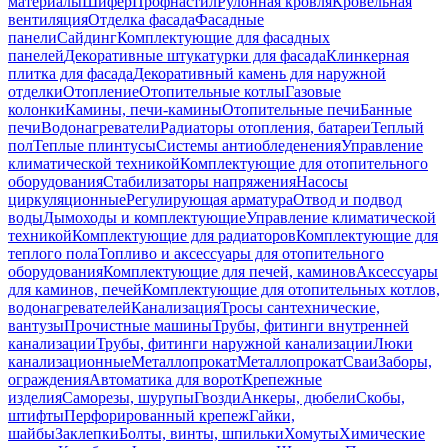
материалы
Шифер
Профнастил
Рулонная кровля
Кровельная
вентиляция
Отделка фасада
Фасадные
панели
Сайдинг
Комплектующие для фасадных
панелей
Декоративные штукатурки для фасада
Клинкерная
плитка для фасада
Декоративный камень для наружной
отделки
Отопление
Отопительные котлы
Газовые
колонки
Камины, печи-камины
Отопительные печи
Банные
печи
Водонагреватели
Радиаторы отопления, батареи
Теплый
пол
Теплые плинтусы
Системы антиобледенения
Управление
климатической техникой
Комплектующие для отопительного
оборудования
Стабилизаторы напряжения
Насосы
циркуляционные
Регулирующая арматура
Отвод и подвод
воды
Дымоходы и комплектующие
Управление климатической
техникой
Комплектующие для радиаторов
Комплектующие для
теплого пола
Топливо и аксессуары для отопительного
оборудования
Комплектующие для печей, каминов
Аксессуары
для каминов, печей
Комплектующие для отопительных котлов,
водонагревателей
Канализация
Тросы сантехнические,
вантузы
Прочистные машины
Трубы, фитинги внутренней
канализации
Трубы, фитинги наружной канализации
Люки
канализационные
Металлопрокат
Металлопрокат
Сваи
Заборы,
ограждения
Автоматика для ворот
Крепежные
изделия
Саморезы, шурупы
Гвозди
Анкеры, дюбели
Скобы,
штифты
Перфорированный крепеж
Гайки,
шайбы
Заклепки
Болты, винты, шпильки
Хомуты
Химические