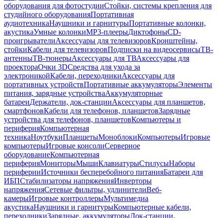
оборудования для фотостудии
Стойки, системы крепления для
студийного оборудования
Портативная
аудиотехника
Наушники и гарнитуры
Портативные колонки,
акустика
Умные колонки
MP3-плееры
Диктофоны
CD-
проигрыватели
Аксессуары для телевизоров
Кронштейны,
стойки
Кабели для телевизоров
Подписки на видеосервисы
ТВ-
антенны
ТВ-тюнеры
Аксессуары для ТВ
Аксессуары для
проектора
Очки 3D
Средства для ухода за
электроникой
Кабели, переходники
Аксессуары для
портативных устройств
Портативные аккумуляторы
Элементы
питания, зарядные устройства
Аккумуляторные
батареи
Держатели, док-станции
Аксессуары для планшетов,
смартфонов
Кабели для телефонов, планшетов
Зарядные
устройства для телефонов, планшетов
Компьютеры и
периферия
Компьютерная
техника
Ноутбуки
Планшеты
Моноблоки
Компьютеры
Игровые
компьютеры
Игровые консоли
Серверное
оборудование
Компьютерная
периферия
Мониторы
Мыши
Клавиатуры
Стилусы
Наборы
периферии
Источники бесперебойного питания
Батареи для
ИБП
Стабилизаторы напряжения
Инверторы
напряжения
Сетевые фильтры, удлинители
Веб-
камеры
Игровые контроллеры
Мультимедиа
акустика
Наушники и гарнитуры
Компьютерные кабели,
переходники
Зарядные, аккумуляторы
Док-станции,