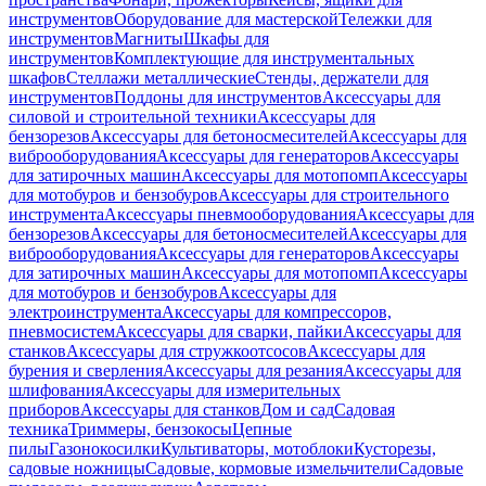
инструментов
Оборудование для мастерской
Тележки для
инструментов
Магниты
Шкафы для
инструментов
Комплектующие для инструментальных
шкафов
Стеллажи металлические
Стенды, держатели для
инструментов
Поддоны для инструментов
Аксессуары для
силовой и строительной техники
Аксессуары для
бензорезов
Аксессуары для бетоносмесителей
Аксессуары для
виброоборудования
Аксессуары для генераторов
Аксессуары
для затирочных машин
Аксессуары для мотопомп
Аксессуары
для мотобуров и бензобуров
Аксессуары для строительного
инструмента
Аксессуары пневмооборудования
Аксессуары для
бензорезов
Аксессуары для бетоносмесителей
Аксессуары для
виброоборудования
Аксессуары для генераторов
Аксессуары
для затирочных машин
Аксессуары для мотопомп
Аксессуары
для мотобуров и бензобуров
Аксессуары для
электроинструмента
Аксессуары для компрессоров,
пневмосистем
Аксессуары для сварки, пайки
Аксессуары для
станков
Аксессуары для стружкоотсосов
Аксессуары для
бурения и сверления
Аксессуары для резания
Аксессуары для
шлифования
Аксессуары для измерительных
приборов
Аксессуары для станков
Дом и сад
Садовая
техника
Триммеры, бензокосы
Цепные
пилы
Газонокосилки
Культиваторы, мотоблоки
Кусторезы,
садовые ножницы
Садовые, кормовые измельчители
Садовые