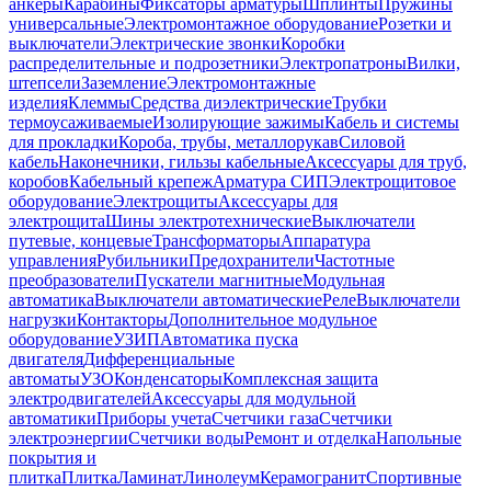
анкеры
Карабины
Фиксаторы арматуры
Шплинты
Пружины
универсальные
Электромонтажное оборудование
Розетки и
выключатели
Электрические звонки
Коробки
распределительные и подрозетники
Электропатроны
Вилки,
штепсели
Заземление
Электромонтажные
изделия
Клеммы
Средства диэлектрические
Трубки
термоусаживаемые
Изолирующие зажимы
Кабель и системы
для прокладки
Короба, трубы, металлорукав
Силовой
кабель
Наконечники, гильзы кабельные
Аксессуары для труб,
коробов
Кабельный крепеж
Арматура СИП
Электрощитовое
оборудование
Электрощиты
Аксессуары для
электрощита
Шины электротехнические
Выключатели
путевые, концевые
Трансформаторы
Аппаратура
управления
Рубильники
Предохранители
Частотные
преобразователи
Пускатели магнитные
Модульная
автоматика
Выключатели автоматические
Реле
Выключатели
нагрузки
Контакторы
Дополнительное модульное
оборудование
УЗИП
Автоматика пуска
двигателя
Дифференциальные
автоматы
УЗО
Конденсаторы
Комплексная защита
электродвигателей
Аксессуары для модульной
автоматики
Приборы учета
Счетчики газа
Счетчики
электроэнергии
Счетчики воды
Ремонт и отделка
Напольные
покрытия и
плитка
Плитка
Ламинат
Линолеум
Керамогранит
Спортивные