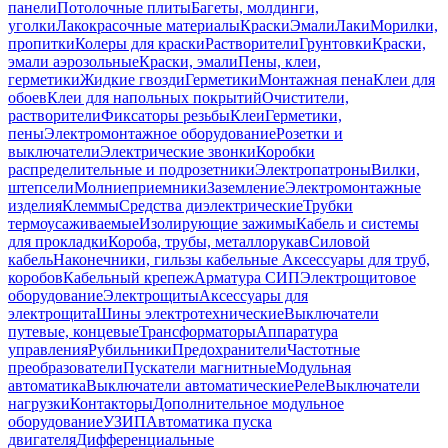
панели
Потолочные плиты
Багеты, молдинги,
уголки
Лакокрасочные материалы
Краски
Эмали
Лаки
Морилки,
пропитки
Колеры для краски
Растворители
Грунтовки
Краски,
эмали аэрозольные
Краски, эмали
Пены, клеи,
герметики
Жидкие гвозди
Герметики
Монтажная пена
Клеи для
обоев
Клеи для напольных покрытий
Очистители,
растворители
Фиксаторы резьбы
Клеи
Герметики,
пены
Электромонтажное оборудование
Розетки и
выключатели
Электрические звонки
Коробки
распределительные и подрозетники
Электропатроны
Вилки,
штепсели
Молниеприемники
Заземление
Электромонтажные
изделия
Клеммы
Средства диэлектрические
Трубки
термоусаживаемые
Изолирующие зажимы
Кабель и системы
для прокладки
Короба, трубы, металлорукав
Силовой
кабель
Наконечники, гильзы кабельные
Аксессуары для труб,
коробов
Кабельный крепеж
Арматура СИП
Электрощитовое
оборудование
Электрощиты
Аксессуары для
электрощита
Шины электротехнические
Выключатели
путевые, концевые
Трансформаторы
Аппаратура
управления
Рубильники
Предохранители
Частотные
преобразователи
Пускатели магнитные
Модульная
автоматика
Выключатели автоматические
Реле
Выключатели
нагрузки
Контакторы
Дополнительное модульное
оборудование
УЗИП
Автоматика пуска
двигателя
Дифференциальные