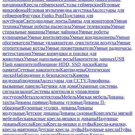
наушники
Кресла геймерские
Столы геймерские
Игровые
микрофоны
Игровая мультимедиа акустика
Аксессуары для
геймеров
Фигурки Funko Pop
Подставки для
ноутбуков
Светодиодные ленты
Лампы для мониторов
Умная
техника
Умные роботы-пылесосы
Умные телевизоры
Умные
стиральные машины
Умные чайники
Умные роботы
кулинарные
Умные вентиляторы
Умные кондиционеры
Умные
обогреватели
Умные увлажнители, очистители воздуха
Умные
отопительные котлы
Умные проветриватели
Умные радиочасы,
метеостанции
Умные кормушки и поилки для
животных
Умные напольные весы
Накопители данных
USB
Flash накопители
Внешние HDD, SSD диски
Карты
памяти
Сетевые накопители
Картридеры
Оптические
диски
Наблюдение и безопасность
Камеры
видеонаблюдения
Аксессуары для CCTV
Домофоны,
вызывные панели
Датчики для дома
Охранные системы,
сигнализации
Системы контроля и управления
доступом
Металлодетекторы
Мебель
Мягкая мебель
Диваны,
тахты
Диваны прямые
Диваны угловые
Диваны П-
образные
Кухонные уголки, диваны
Диваны
модульные
Детские диваны
Диваны садовые
Комплекты мягкой
мебели
Бескаркасные кресла-мешки и диваны
Надувные
диваны
Кресла
Кресла
Кресла-мешки и пуфы
Кресла-качалки,
кресла-маятники
Детские кресла, пуфы
Надувные кресла
Пуфы,
оттоманки
Кресла-кровати
Игровая мебель
Кресла