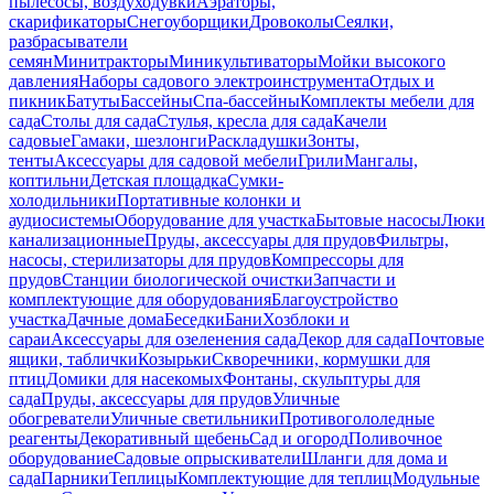
пылесосы, воздуходувки
Аэраторы,
скарификаторы
Снегоуборщики
Дровоколы
Сеялки,
разбрасыватели
семян
Минитракторы
Миникультиваторы
Мойки высокого
давления
Наборы садового электроинструмента
Отдых и
пикник
Батуты
Бассейны
Спа-бассейны
Комплекты мебели для
сада
Столы для сада
Стулья, кресла для сада
Качели
садовые
Гамаки, шезлонги
Раскладушки
Зонты,
тенты
Аксессуары для садовой мебели
Грили
Мангалы,
коптильни
Детская площадка
Сумки-
холодильники
Портативные колонки и
аудиосистемы
Оборудование для участка
Бытовые насосы
Люки
канализационные
Пруды, аксессуары для прудов
Фильтры,
насосы, стерилизаторы для прудов
Компрессоры для
прудов
Станции биологической очистки
Запчасти и
комплектующие для оборудования
Благоустройство
участка
Дачные дома
Беседки
Бани
Хозблоки и
сараи
Аксессуары для озеленения сада
Декор для сада
Почтовые
ящики, таблички
Козырьки
Скворечники, кормушки для
птиц
Домики для насекомых
Фонтаны, скульптуры для
сада
Пруды, аксессуары для прудов
Уличные
обогреватели
Уличные светильники
Противогололедные
реагенты
Декоративный щебень
Сад и огород
Поливочное
оборудование
Садовые опрыскиватели
Шланги для дома и
сада
Парники
Теплицы
Комплектующие для теплиц
Модульные