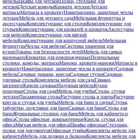
мебель
Шкафы для детской
Полки, стеллажи для
детской
Детские комоды
Кровати детские
Детские
матрасы
Матрасы в кроватку
Наматрасники, защитные чехлы
детские
Мебель для детского сада
Мебельная фурнитура и
аксессуары
Комплектующие для столов
Комплектующие для
стульев
Комплектующие для кроватей и кроваток
Аксессуары
для мебели
Комплектующие для мягкой
мебели
Комплектующие для корпусной мебели
Мебельная
фурнитура
Чехлы для мебели
Системы хранения для
кухни
Товары для безопасности детей
Мебель для самых
маленьких
Кроватки для новорожденных
Пеленальные
столики, комоды, матрасы
Манежи, кровати-манежи
Матрасы в
кроватку
Наматрасники, защитные чехлы в кроватку
Садовая
мебель
Садовые диваны, кресла
Садовые стулья
Садовые,
уличные столы
Комплекты мебели для сада
Гамаки,
шезлонги
Качели садовые
Надувная мебель
Кухни
походные
Столы для сада
Мебель для учебы
Столы, стулья
детские
Письменные столы
Растущие столы и парты
Растущие
кресла и стулья для учебы
Мебель для бани и сауны
Стулья,
табуретки, подставки для бани
Скамьи для бани
Столы для
бани
Журнальные столики для бани
Мебель для кабинета и
офиса
Столы офисные, компьютерные
Кресла, стулья для
офиса
Мягкая мебель для офиса
Шкафы офисные
Стеллажи,
полки для документов
Офисные тумбы
Комплекты мебели для
кабинета
Мебель для лоджии и балкона
Комплекты мебели для