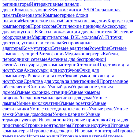
репликаторы
Интерактивные панели,
доски
Комплектующие
Жесткие диски, SSD
Оперативная
память
Видеокарты
Компьютерные блоки
питания
Материнские платы
Системы охлаждения
Корпуса для
компьютеров
Процессоры
Оптические приводы
Аксессуары
для корпусов ПК
Боксы, док-станции для накопителей
Сетевое
оборудование
Маршрутизаторы, DSL-модемы
Wi-Fi точки
доступа, усилители сигнала
Беспроводные
адаптеры
Коммутаторы
Сетевые адаптеры
Powerline
Сетевые
комплектующие
IP-телефония
Медиаконвертеры
Кабели,
переходники сетевые
Антенны для беспроводной
связи
Аксессуары для компьютерной техники
Подставки для
ноутбуков
Аксессуары для ноутбуков
Очки для
компьютера
Рюкзаки для ноутбуков
Сумки, чехлы для
ноутбуков
Средства для ухода за электроникой
Программное
обеспечение
Система Умный дом
Управление умным
домом
Умные колонки, станции
Умные камеры
видеонаблюдения
Умные датчики для дома
Умные
лампы
Умные выключатели
Умные розетки
Умные
светильники
Умные светодиодные ленты
Умные реле
Умные
замки
Умные домофоны
Умные карнизы
Умные
терморегуляторы
Игровая зона
Игровые приставки
Игры для
приставок
Игровые контроллеры
Игровые ноутбуки
Игровые
компьютеры
Игровые видеокарты
Игровые мониторы
Игровые
телевизоры
Игровые мыши
Игровые клавиатуры
Игровые