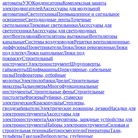
автоматы
УЗО
Конденсаторы
Комплексная защита
электродвигателей
Аксессуары для модульной
автоматики
Светотехника
Промышленное и сигнальное
освещение
Светодиодные ленты
Точечные
светильники
Трековые светильники
Аксессуары для
светотехники
Аксессуары для светодиодных
лент
Вентиляция
Вентиляторы вытяжные
Вентиляторы
канальные
Системы воздуховодов
Решетки вентиляционные,
диффузоры
Проветриватели
Люки
Люки ревизионные
Люки
под плитку
Люки напольные
Люки под
покраску
Строительный
инструмент
Электроинструмент
Шуруповерты,
гайковерты
Шлифмашины
Циркулярные, сабельные
пилы
Перфораторы, отбойные
молотки
Электролобзики
Дрели
Строительные
миксеры
Дальномеры
Многофункциональные
инструменты
Строительные фены
Строительные
пистолеты
Фрезеры
Рубанки, стамески
электрические
Краскопульты
Степлеры,
гвоздезабиватели
Электрические ножницы, резаки
Насадки для
электроинструмента
Аксессуары для
электроинструмента
Аккумуляторы, зарядные устройства для
электроинструмента
Наборы электроинструмента
Силовая и
строительная техника
Бетоносмесители
Генераторы
Тали,
тельферы
Такелаж
Виброплиты, глубинные