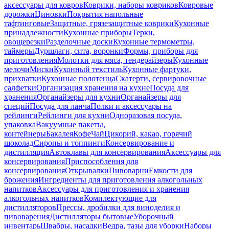
аксессуары для ковров
Коврики, наборы ковриков
Ковровые
дорожки
Циновки
Покрытия напольные
тафтинговые
Защитные, грязезащитные коврики
Кухонные
принадлежности
Кухонные приборы
Терки,
овощерезки
Разделочные доски
Кухонные термометры,
таймеры
Дуршлаги, сита, воронки
Формы, приборы для
приготовления
Молотки для мяса, тендерайзеры
Кухонные
мелочи
Миски
Кухонный текстиль
Кухонные фартуки,
прихватки
Кухонные полотенца
Скатерти, сервировочные
салфетки
Организация хранения на кухне
Посуда для
хранения
Органайзеры для кухни
Органайзеры для
специй
Посуда для ланча
Полки и аксессуары на
рейлинги
Рейлинги для кухни
Одноразовая посуда,
упаковка
Вакуумные пакеты,
контейнеры
Бакалея
Кофе
Чай
Цикорий, какао, горячий
шоколад
Сиропы и топпинги
Консервирование и
дистилляция
Автоклавы для консервирования
Аксессуары для
консервирования
Приспособления для
консервирования
Открывалки
Пивоварни
Емкости для
брожения
Ингредиенты для приготовления алкогольных
напитков
Аксессуары для приготовления и хранения
алкогольных напитков
Комплектующие для
дистилляторов
Прессы, дробилки для виноделия и
пивоварения
Дистилляторы бытовые
Уборочный
инвентарь
Швабры, насадки
Ведра, тазы для уборки
Наборы