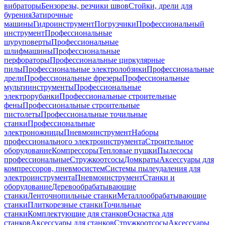
вибраторы
Бензорезы, резчики швов
Стойки, дрели для
бурения
Затирочные
машины
Гидроинструмент
Погрузчики
Профессиональный
инструмент
Профессиональные
шуруповерты
Профессиональные
шлифмашины
Профессиональные
перфораторы
Профессиональные циркулярные
пилы
Профессиональные электролобзики
Профессиональные
дрели
Профессиональные фрезеры
Профессиональные
мультиинструменты
Профессиональные
электрорубанки
Профессиональные строительные
фены
Профессиональные строительные
пистолеты
Профессиональные точильные
станки
Профессиональные
электроножницы
Пневмоинструмент
Наборы
профессионального электроинструмента
Строительное
оборудование
Компрессоры
Тепловые пушки
Пылесосы
профессиональные
Стружкоотсосы
Домкраты
Аксессуары для
компрессоров, пневмосистем
Системы пылеудаления для
электроинструмента
Пневмоинструмент
Станки и
оборудование
Деревообрабатывающие
станки
Ленточнопильные станки
Металлообрабатывающие
станки
Плиткорезные станки
Точильные
станки
Комплектующие для станков
Оснастка для
станков
Аксессуары для станков
Стружкоотсосы
Аксессуары