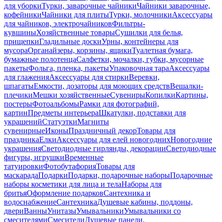
для уборки
Турки, заварочные чайники
Чайники заварочные,
кофейники
Чайники для плиты
Турки, молочники
Аксессуары
для чайников, электрочайников
Фильтры-
кувшины
Хозяйственные товары
Сушилки для белья,
прищепки
Гладильные доски
Урны, контейнеры для
мусора
Органайзеры, корзины, ящики
Туалетная бумага,
бумажные полотенца
Салфетки, мочалки, губки, мусорные
пакеты
Фольга, пленка, пакеты
Упаковочная тара
Аксессуары
для глажения
Аксессуары для стирки
Веревки,
шпагаты
Емкости, дозаторы для моющих средств
Вешалки-
плечики
Мешки хозяйственные
Сувениры
Копилки
Картины,
постеры
Фотоальбомы
Рамки для фотографий,
картин
Предметы интерьера
Шкатулки, подставки для
украшений
Статуэтки
Магниты
сувенирные
Иконы
Праздничный декор
Товары для
праздника
Елки
Аксессуары для елей новогодних
Новогодние
украшения
Светодиодные гирлянды, декорации
Светодиодные
фигуры, игрушки
Временные
татуировки
Фотобутафория
Товары для
маскарада
Подарки
Подарки, подарочные наборы
Подарочные
наборы косметики для лица и тела
Наборы для
бритья
Оформление подарков
Сантехника и
водоснабжение
Сантехника
Душевые кабины, поддоны,
двери
Ванны
Унитазы
Умывальники
Умывальники со
смесителями
Смесители
Душевые панели,