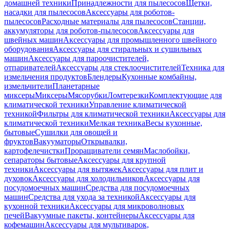
домашней техники
Принадлежности для пылесосов
Щетки,
насадки для пылесосов
Аксессуары для роботов-
пылесосов
Расходные материалы для пылесосов
Станции,
аккумуляторы для роботов-пылесосов
Аксессуары для
швейных машин
Аксессуары для промышленного швейного
оборудования
Аксессуары для стиральных и сушильных
машин
Аксессуары для пароочистителей,
отпаривателей
Аксессуары для стеклоочистителей
Техника для
измельчения продуктов
Блендеры
Кухонные комбайны,
измельчители
Планетарные
миксеры
Миксеры
Мясорубки
Ломтерезки
Комплектующие для
климатической техники
Управление климатической
техникой
Фильтры для климатической техники
Аксессуары для
климатической техники
Мелкая техника
Весы кухонные,
бытовые
Сушилки для овощей и
фруктов
Вакууматоры
Открывалки,
картофелечистки
Проращиватели семян
Маслобойки,
сепараторы бытовые
Аксессуары для крупной
техники
Аксессуары для вытяжек
Аксессуары для плит и
духовок
Аксессуары для холодильников
Аксессуары для
посудомоечных машин
Средства для посудомоечных
машин
Средства для ухода за техникой
Аксессуары для
кухонной техники
Аксессуары для микроволновых
печей
Вакуумные пакеты, контейнеры
Аксессуары для
кофемашин
Аксессуары для мультиварок,