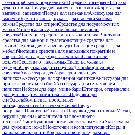
газетницы
Свечи, подсвечники
Предметы интерьера
Ширмы
декоративные
Посуда для выпечки, запекания
Формы для
выпечки, запекания
Посуда для запекания
Аксессуары для
выпечки
Бумага, фольга, рукава для выпечки
Бытовая
химия
Средства для стирки
Средства для посудомоечных
машин
Универсальные, специальные чистящие
средства
Чистящие средства для стекол и зеркал
Чистящие
средства для ванной и туалета
Чистящие средства для
кухни
Средства для мытья посуды
Чистящие средства для
мебели
Чистящие средства для напольных покрытий и
ковров
Средства для ухода за техникой
Освежители
воздуха
Средства от насекомых
Средства ухода за
одеждой
Средства ухода за обувью
Дезинфицирующие
средства
Аксессуары для бара
Сервировка для
напитков
Аксессуары для хранения напитков
Аксессуары для
приготовления коктейлей
Аксессуары для охлаждения
напитков
Наборы для бара, мини-бары
Штопоры, открывалки
для бутылок
Домашний текстиль
Подушки для
сна
Одеяла
Комплекты постельных
принадлежностей
Постельное белье
Пледы,
покрывала
Полотенца
Скатерти
Подушки декоративные
Маски,
беруши для сна
Наполнители для домашнего
текстиля
Ткани
Кухонные ножи, аксессуары
Ножи
Аксессуары
для кухонных ножей
Ножеточки и комплектующие
Ковры и
напольные покрытия
Ковры, циновки, шкуры
Ковры,