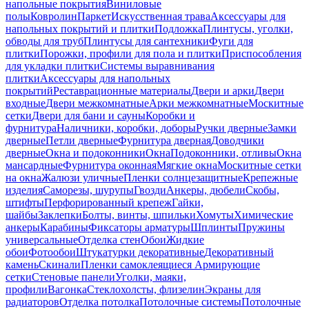
напольные покрытия
Виниловые
полы
Ковролин
Паркет
Искусственная трава
Аксессуары для
напольных покрытий и плитки
Подложка
Плинтусы, уголки,
обводы для труб
Плинтусы для сантехники
Фуги для
плитки
Порожки, профили для пола и плитки
Приспособления
для укладки плитки
Системы выравнивания
плитки
Аксессуары для напольных
покрытий
Реставрационные материалы
Двери и арки
Двери
входные
Двери межкомнатные
Арки межкомнатные
Москитные
сетки
Двери для бани и сауны
Коробки и
фурнитура
Наличники, коробки, доборы
Ручки дверные
Замки
дверные
Петли дверные
Фурнитура дверная
Доводчики
дверные
Окна и подоконники
Окна
Подоконники, отливы
Окна
мансардные
Фурнитура оконная
Мягкие окна
Москитные сетки
на окна
Жалюзи уличные
Пленки солнцезащитные
Крепежные
изделия
Саморезы, шурупы
Гвозди
Анкеры, дюбели
Скобы,
штифты
Перфорированный крепеж
Гайки,
шайбы
Заклепки
Болты, винты, шпильки
Хомуты
Химические
анкеры
Карабины
Фиксаторы арматуры
Шплинты
Пружины
универсальные
Отделка стен
Обои
Жидкие
обои
Фотообои
Штукатурки декоративные
Декоративный
камень
Скинали
Пленки самоклеящиеся
Армирующие
сетки
Стеновые панели
Уголки, маяки,
профили
Вагонка
Стеклохолсты, флизелин
Экраны для
радиаторов
Отделка потолка
Потолочные системы
Потолочные