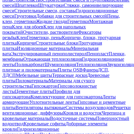
смеси
Шпатлевки
Штукатурки
Стяжки, самонивелирующие
смеси
Строительные смеси, составы
Гидроизоляционные
смеси
Грунтовки
Добавки для строительных смесей
Пены,
клеи, герметики
Жидкие гвозди
Герметики
Монтажная
пена
Клеи для обоев
Клеи для напольных
покрытий
Очистители, растворители
Фиксаторы
резьбы
Клеи
Герметики, пены
Кирпичи, блоки, тротуарная
плитка
Кирпичи
Строительные блоки
Тротуарная
плитка
Изоляционные материалы
Минеральная
вата
Экструдированный пенополистирол
Пенопласт
Пленки,
мембраны
Отражающая теплоизоляция
Гидроизоляционные
ленты
Поликарбонат
Шумоизоляция
Теплоизоляция
Звукоизоляц
плитные и пиломатериалы
Плиты OSB
Фанера
ДСП,
ЛДСП
Мебельные щиты
Террасные доски
Древесные
плиты
Пиломатериалы
Материалы для сухого
строительства
Гипсокартон
Гипсоволокнистые
листы
Цементные плиты
Профили для
гипсокартона
Комплектующие для гипсокартона
Ленты
армирующие
Уплотнительные ленты
Гипсовые и цементные
плиты
Вентиляторы вытяжные
Системы воздуховодов
Решетки
вентиляционные, диффузоры
Кровля и водосток
Черепица и
кровельные материалы
Водосточные системы
Поверхностный
водоотвод
Кровельные софиты
Доборные элементы
кровли
Гидроизоляционные