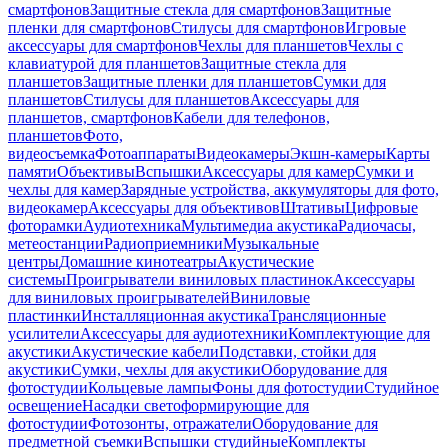
смартфонов
Защитные стекла для смартфонов
Защитные
пленки для смартфонов
Стилусы для смартфонов
Игровые
аксессуары для смартфонов
Чехлы для планшетов
Чехлы с
клавиатурой для планшетов
Защитные стекла для
планшетов
Защитные пленки для планшетов
Сумки для
планшетов
Стилусы для планшетов
Аксессуары для
планшетов, смартфонов
Кабели для телефонов,
планшетов
Фото,
видеосъемка
Фотоаппараты
Видеокамеры
Экшн-камеры
Карты
памяти
Объективы
Вспышки
Аксессуары для камер
Сумки и
чехлы для камер
Зарядные устройства, аккумуляторы для фото,
видеокамер
Аксессуары для объективов
Штативы
Цифровые
фоторамки
Аудиотехника
Мультимедиа акустика
Радиочасы,
метеостанции
Радиоприемники
Музыкальные
центры
Домашние кинотеатры
Акустические
системы
Проигрыватели виниловых пластинок
Аксессуары
для виниловых проигрывателей
Виниловые
пластинки
Инсталляционная акустика
Трансляционные
усилители
Аксессуары для аудиотехники
Комплектующие для
акустики
Акустические кабели
Подставки, стойки для
акустики
Сумки, чехлы для акустики
Оборудование для
фотостудии
Кольцевые лампы
Фоны для фотостудии
Студийное
освещение
Насадки светоформирующие для
фотостудии
Фотозонты, отражатели
Оборудование для
предметной съемки
Вспышки студийные
Комплекты