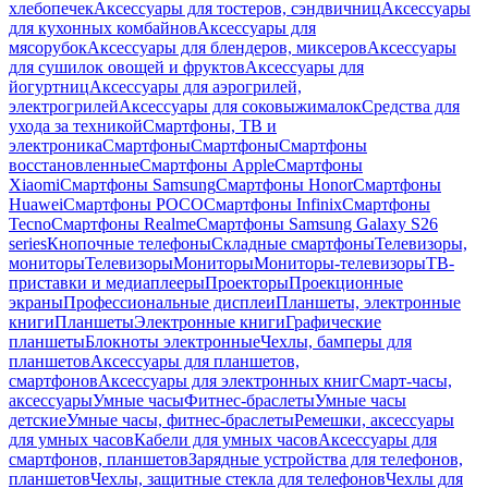
хлебопечек
Аксессуары для тостеров, сэндвичниц
Аксессуары
для кухонных комбайнов
Аксессуары для
мясорубок
Аксессуары для блендеров, миксеров
Аксессуары
для сушилок овощей и фруктов
Аксессуары для
йогуртниц
Аксессуары для аэрогрилей,
электрогрилей
Аксессуары для соковыжималок
Средства для
ухода за техникой
Смартфоны, ТВ и
электроника
Смартфоны
Смартфоны
Смартфоны
восстановленные
Смартфоны Apple
Смартфоны
Xiaomi
Смартфоны Samsung
Смартфоны Honor
Смартфоны
Huawei
Смартфоны POCO
Смартфоны Infinix
Смартфоны
Tecno
Смартфоны Realme
Смартфоны Samsung Galaxy S26
series
Кнопочные телефоны
Складные смартфоны
Телевизоры,
мониторы
Телевизоры
Мониторы
Мониторы-телевизоры
ТВ-
приставки и медиаплееры
Проекторы
Проекционные
экраны
Профессиональные дисплеи
Планшеты, электронные
книги
Планшеты
Электронные книги
Графические
планшеты
Блокноты электронные
Чехлы, бамперы для
планшетов
Аксессуары для планшетов,
смартфонов
Аксессуары для электронных книг
Смарт-часы,
аксессуары
Умные часы
Фитнес-браслеты
Умные часы
детские
Умные часы, фитнес-браслеты
Ремешки, аксессуары
для умных часов
Кабели для умных часов
Аксессуары для
смартфонов, планшетов
Зарядные устройства для телефонов,
планшетов
Чехлы, защитные стекла для телефонов
Чехлы для