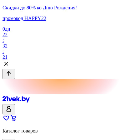
Скидки до 80% ко Дню Рождения!
промокод HAPPY22
0
дн
22
:
32
:
21
Каталог товаров