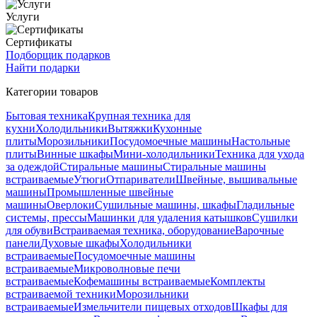
Услуги
Сертификаты
Подборщик подарков
Найти подарки
Категории товаров
Бытовая техника
Крупная техника для
кухни
Холодильники
Вытяжки
Кухонные
плиты
Морозильники
Посудомоечные машины
Настольные
плиты
Винные шкафы
Мини-холодильники
Техника для ухода
за одеждой
Стиральные машины
Стиральные машины
встраиваемые
Утюги
Отпариватели
Швейные, вышивальные
машины
Промышленные швейные
машины
Оверлоки
Сушильные машины, шкафы
Гладильные
системы, прессы
Машинки для удаления катышков
Сушилки
для обуви
Встраиваемая техника, оборудование
Варочные
панели
Духовые шкафы
Холодильники
встраиваемые
Посудомоечные машины
встраиваемые
Микроволновые печи
встраиваемые
Кофемашины встраиваемые
Комплекты
встраиваемой техники
Морозильники
встраиваемые
Измельчители пищевых отходов
Шкафы для