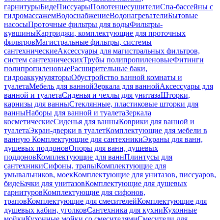
гарнитуры
Биде
Писсуары
Полотенцесушители
Спа-бассейны с
гидромассажем
Водоснабжение
Водонагреватели
Бытовые
насосы
Проточные фильтры для воды
Фильтры-
кувшины
Картриджи, комплектующие для проточных
фильтров
Магистральные фильтры, системы
сантехнические
Аксессуары для магистральных фильтров,
систем сантехнических
Трубы полипропиленовые
Фитинги
полипропиленовые
Расширительные баки,
гидроаккумуляторы
Обустройство ванной комнаты и
туалета
Мебель для ванной
Зеркала для ванной
Аксессуары для
ванной и туалета
Сиденья и чехлы для унитаза
Шторки,
карнизы для ванны
Стеклянные, пластиковые шторки для
ванны
Наборы для ванной и туалета
Зеркала
косметические
Сиденья для ванны
Коврики для ванной и
туалета
Экран-дверки в туалет
Комплектующие для мебели в
ванную
Комплектующие для сантехники
Экраны для ванн,
душевых поддонов
Опоры для ванн, душевых
поддонов
Комплектующие для ванн
Плинтусы для
сантехники
Сифоны, трапы
Комплектующие для
умывальников, моек
Комплектующие для унитазов, писсуаров,
биде
Бачки для унитазов
Комплектующие для душевых
гарнитуров
Комплектующие для сифонов,
трапов
Комплектующие для смесителей
Комплектующие для
душевых кабин, уголков
Сантехника для кухни
Кухонные
мойки
Кухонные мойки со смесителями
Смесители для