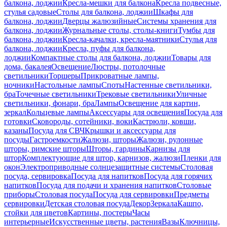
балкона, лоджии
Кресла-мешки для балкона
Кресла подвесные,
стулья садовые
Столы для балкона, лоджии
Шкафы для
балкона, лоджии
Дверцы жалюзийные
Системы хранения для
балкона, лоджии
Журнальные столы, столы-книги
Тумбы для
балкона, лоджии
Кресла-качалки, кресла-маятники
Стулья для
балкона, лоджии
Кресла, пуфы для балкона,
лоджии
Компактные столы для балкона, лоджии
Товары для
дома, бакалея
Освещение
Люстры, потолочные
светильники
Торшеры
Прикроватные лампы,
ночники
Настольные лампы
Споты
Настенные светильники,
бра
Точечные светильники
Трековые светильники
Уличные
светильники, фонари, бра
Лампы
Освещение для картин,
зеркал
Кольцевые лампы
Аксессуары для освещения
Посуда для
готовки
Сковороды, сотейники, воки
Кастрюли, ковши,
казаны
Посуда для СВЧ
Крышки и аксессуары для
посуды
Гастроемкости
Жалюзи, шторы
Жалюзи, рулонные
шторы, римские шторы
Шторы, гардины
Карнизы для
штор
Комплектующие для штор, карнизов, жалюзи
Пленки для
окон
Электроприводные солнцезащитные системы
Столовая
посуда, сервировка
Посуда для напитков
Посуда для горячих
напитков
Посуда для подачи и хранения напитков
Столовые
приборы
Столовая посуда
Посуда для сервировки
Предметы
сервировки
Детская столовая посуда
Декор
Зеркала
Кашпо,
стойки для цветов
Картины, постеры
Часы
интерьерные
Искусственные цветы, растения
Вазы
Ключницы,