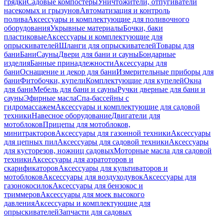
грядки
Садовые компостеры
Уничтожители, отпугиватели
насекомых и грызунов
Автоматизация и контроль
полива
Аксессуары и комплектующие для поливочного
оборудования
Укрывные материалы
Бочки, баки
пластиковые
Аксессуары и комплектующие для
опрыскивателей
Шланги для опрыскивателей
Товары для
бани
Бани
Сауны
Двери для бани и сауны
Бондарные
изделия
Банные принадлежности
Аксессуары для
бани
Оснащение и декор для бани
Измерительные приборы для
бани
Фитобочки, купели
Комплектующие для купелей
Окна
для бани
Мебель для бани и сауны
Ручки дверные для бани и
сауны
Эфирные масла
Спа-бассейны с
гидромассажем
Аксессуары и комплектующие для садовой
техники
Навесное оборудование
Двигатели для
мотоблоков
Прицепы для мотоблоков,
минитракторов
Аксессуары для газонной техники
Аксессуары
для цепных пил
Аксессуары для садовой техники
Аксессуары
для кусторезов, ножниц садовых
Моторные масла для садовой
техники
Аксессуары для аэратоторов и
скарификаторов
Аксессуары для культиваторов и
мотоблоков
Аксессуары для воздуходувок
Аксессуары для
газонокосилок
Аксессуары для бензокос и
триммеров
Аксессуары для моек высокого
давления
Аксессуары и комплектующие для
опрыскивателей
Запчасти для садовых