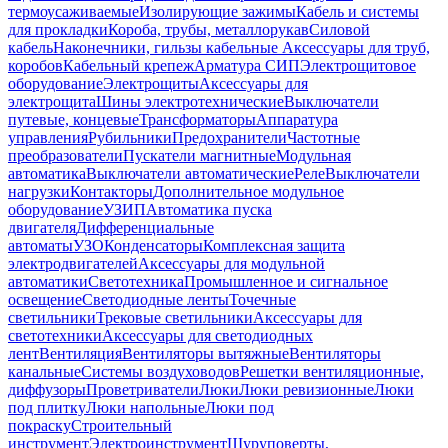
термоусаживаемые
Изолирующие зажимы
Кабель и системы
для прокладки
Короба, трубы, металлорукав
Силовой
кабель
Наконечники, гильзы кабельные
Аксессуары для труб,
коробов
Кабельный крепеж
Арматура СИП
Электрощитовое
оборудование
Электрощиты
Аксессуары для
электрощита
Шины электротехнические
Выключатели
путевые, концевые
Трансформаторы
Аппаратура
управления
Рубильники
Предохранители
Частотные
преобразователи
Пускатели магнитные
Модульная
автоматика
Выключатели автоматические
Реле
Выключатели
нагрузки
Контакторы
Дополнительное модульное
оборудование
УЗИП
Автоматика пуска
двигателя
Дифференциальные
автоматы
УЗО
Конденсаторы
Комплексная защита
электродвигателей
Аксессуары для модульной
автоматики
Светотехника
Промышленное и сигнальное
освещение
Светодиодные ленты
Точечные
светильники
Трековые светильники
Аксессуары для
светотехники
Аксессуары для светодиодных
лент
Вентиляция
Вентиляторы вытяжные
Вентиляторы
канальные
Системы воздуховодов
Решетки вентиляционные,
диффузоры
Проветриватели
Люки
Люки ревизионные
Люки
под плитку
Люки напольные
Люки под
покраску
Строительный
инструмент
Электроинструмент
Шуруповерты,