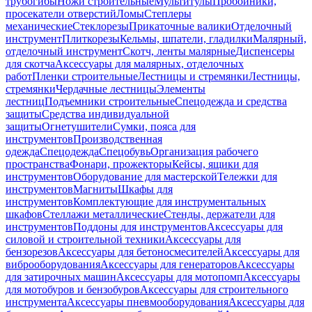
трубогибы
Ножи строительные
Мультитулы
Пробойники,
просекатели отверстий
Ломы
Степлеры
механические
Стеклорезы
Прикаточные валики
Отделочный
инструмент
Плиткорезы
Кельмы, шпатели, гладилки
Малярный,
отделочный инструмент
Скотч, ленты малярные
Диспенсеры
для скотча
Аксессуары для малярных, отделочных
работ
Пленки строительные
Лестницы и стремянки
Лестницы,
стремянки
Чердачные лестницы
Элементы
лестниц
Подъемники строительные
Спецодежда и средства
защиты
Средства индивидуальной
защиты
Огнетушители
Сумки, пояса для
инструментов
Производственная
одежда
Спецодежда
Спецобувь
Организация рабочего
пространства
Фонари, прожекторы
Кейсы, ящики для
инструментов
Оборудование для мастерской
Тележки для
инструментов
Магниты
Шкафы для
инструментов
Комплектующие для инструментальных
шкафов
Стеллажи металлические
Стенды, держатели для
инструментов
Поддоны для инструментов
Аксессуары для
силовой и строительной техники
Аксессуары для
бензорезов
Аксессуары для бетоносмесителей
Аксессуары для
виброоборудования
Аксессуары для генераторов
Аксессуары
для затирочных машин
Аксессуары для мотопомп
Аксессуары
для мотобуров и бензобуров
Аксессуары для строительного
инструмента
Аксессуары пневмооборудования
Аксессуары для