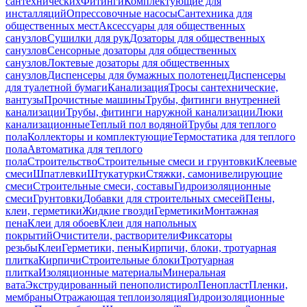
сантехнических
Фитинги
Комплектующие для
инсталляций
Опрессовочные насосы
Сантехника для
общественных мест
Аксессуары для общественных
санузлов
Сушилки для рук
Дозаторы для общественных
санузлов
Сенсорные дозаторы для общественных
санузлов
Локтевые дозаторы для общественных
санузлов
Диспенсеры для бумажных полотенец
Диспенсеры
для туалетной бумаги
Канализация
Тросы сантехнические,
вантузы
Прочистные машины
Трубы, фитинги внутренней
канализации
Трубы, фитинги наружной канализации
Люки
канализационные
Теплый пол водяной
Трубы для теплого
пола
Коллекторы и комплектующие
Термостатика для теплого
пола
Автоматика для теплого
пола
Строительство
Строительные смеси и грунтовки
Клеевые
смеси
Шпатлевки
Штукатурки
Стяжки, самонивелирующие
смеси
Строительные смеси, составы
Гидроизоляционные
смеси
Грунтовки
Добавки для строительных смесей
Пены,
клеи, герметики
Жидкие гвозди
Герметики
Монтажная
пена
Клеи для обоев
Клеи для напольных
покрытий
Очистители, растворители
Фиксаторы
резьбы
Клеи
Герметики, пены
Кирпичи, блоки, тротуарная
плитка
Кирпичи
Строительные блоки
Тротуарная
плитка
Изоляционные материалы
Минеральная
вата
Экструдированный пенополистирол
Пенопласт
Пленки,
мембраны
Отражающая теплоизоляция
Гидроизоляционные