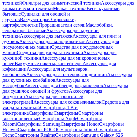
техникой
Фильтры для климатической техники
Аксессуары для
климатической техники
Мелкая техника
Весы кухонные,
бытовые
Сушилки для овощей и
фруктов
Вакууматоры
Открывалки,
картофелечистки
Проращиватели семян
Маслобойки,
сепараторы бытовые
Аксессуары для крупной
техники
Аксессуары для вытяжек
Аксессуары для плит и
духовок
Аксессуары для холодильников
Аксессуары для
посудомоечных машин
Средства для посудомоечных
машин
Средства для ухода за техникой
Аксессуары для
кухонной техники
Аксессуары для микроволновых
печей
Вакуумные пакеты, контейнеры
Аксессуары для
кофемашин
Аксессуары для мультиварок,
хлебопечек
Аксессуары для тостеров, сэндвичниц
Аксессуары
для кухонных комбайнов
Аксессуары для
мясорубок
Аксессуары для блендеров, миксеров
Аксессуары
для сушилок овощей и фруктов
Аксессуары для
йогуртниц
Аксессуары для аэрогрилей,
электрогрилей
Аксессуары для соковыжималок
Средства для
ухода за техникой
Смартфоны, ТВ и
электроника
Смартфоны
Смартфоны
Смартфоны
восстановленные
Смартфоны Apple
Смартфоны
Xiaomi
Смартфоны Samsung
Смартфоны Honor
Смартфоны
Huawei
Смартфоны POCO
Смартфоны Infinix
Смартфоны
Tecno
Смартфоны Realme
Смартфоны Samsung Galaxy S26