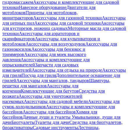
гидромассажем
Аксессуары и комплектующие для садовой
техники
Навесное оборудование
Двигатели для
мотоблоков
Прицепы для мотоблоков,
минитракторов
Аксессуары для газонной техники
Аксессуары
для цепных пил
Аксессуары для садовой техники
Аксессуары
для кусторезов, ножниц садовых
Моторные масла для садовой
техники
Аксессуары для аэратоторов и
скарификаторов
Аксессуары для культиваторов и
мотоблоков
Аксессуары для воздуходувок
Аксессуары для
газонокосилок
Аксессуары для бензокос и
триммеров
Аксессуары для моек высокого
давления
Аксессуары и комплектующие для
опрыскивателей
Запчасти для садовых
измельчителей
Аксессуары для отдыха на природе
Аксессуары
для гриля
Посуда для гриля
Дополнительное оснащение для
грилей
Аксессуары для мангалов, тандыров
Шампуры,
решетки для мангалов
Аксессуары для
копчения
Комплектующие для батутов
Средства для
розжига
Аксессуары для уничтожителей
насекомых
Аксессуары для садовой мебели
Аксессуары для
сумок-холодильников
Аксессуары и комплектующие для
бассейнов
Аксессуары для бассейнов
Химия для
бассейнов
Дачные души и туалеты
Умывальники, души для
дачи
Биотуалеты
Туалеты для дачи
Средства для биотуалетов,
биоактиваторы
Садовые инструменты
Лестницы,