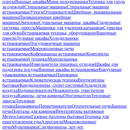
плиты
Винные шкафы
Мини-холодильники
Техника для ухода
за одеждой
Стиральные машины
Стиральные машины
встраиваемые
Утюги
Отпариватели
Швейные, вышивальные
машины
Промышленные швейные
машины
Оверлоки
Сушильные машины, шкафы
Гладильные
системы, прессы
Машинки для удаления катышков
Сушилки
для обуви
Встраиваемая техника, оборудование
Варочные
панели
Духовые шкафы
Холодильники
встраиваемые
Посудомоечные машины
встраиваемые
Микроволновые печи
встраиваемые
Кофемашины встраиваемые
Комплекты
встраиваемой техники
Морозильники
встраиваемые
Измельчители пищевых отходов
Шкафы для
подогрева посуды
Винные шкафы встраиваемые
Вакуумные
упаковщики встраиваемые
Пароварки
встраиваемые
Климатическая техника
Вентиляторы
бытовые
Кондиционеры, сплит-системы
Охладители
воздуха
Водонагреватели
Увлажнители, очистители
воздуха
Камины, печи-камины
Обогреватели
Тепловые
завесы
Тепловые
пушки
Биокамины
Проветриватели
Отопительные печи
Банные
печи
Порталы для каминов
Вентиляторы вытяжные
Метеостанции
Газовые баллоны бытовые
Техника для
приготовления еды
Аэрогрили
Микроволновые
печи
Мультиварки
Сэндвичницы, хот-дог