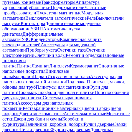
путевые, концевые
Трансформаторы
Аппаратура
управления
Рубильники
Предохранители
Частотные
преобразователи
Пускатели магнитные
Модульная
автоматика
Выключатели автоматические
Реле
Выключатели
нагрузки
Контакторы
Дополнительное модульное
оборудование
УЗИП
Автоматика пуска
двигателя
Дифференциальные
автоматы
УЗО
Конденсаторы
Комплексная защита
электродвигателей
Аксессуары для модульной
автоматики
Приборы учета
Счетчики газа
Счетчики
электроэнергии
Счетчики воды
Ремонт и отделка
Напольные
покрытия и
плитка
Плитка
Ламинат
Линолеум
Керамогранит
Спортивные
напольные покрытия
Виниловые
полы
Ковролин
Паркет
Искусственная трава
Аксессуары для
напольных покрытий и плитки
Подложка
Плинтусы, уголки,
обводы для труб
Плинтусы для сантехники
Фуги для
плитки
Порожки, профили для пола и плитки
Приспособления
для укладки плитки
Системы выравнивания
плитки
Аксессуары для напольных
покрытий
Реставрационные материалы
Двери и арки
Двери
входные
Двери межкомнатные
Арки межкомнатные
Москитные
сетки
Двери для бани и сауны
Коробки и
фурнитура
Наличники, коробки, доборы
Ручки дверные
Замки
дверные
Петли дверные
Фурнитура дверная
Доводчики