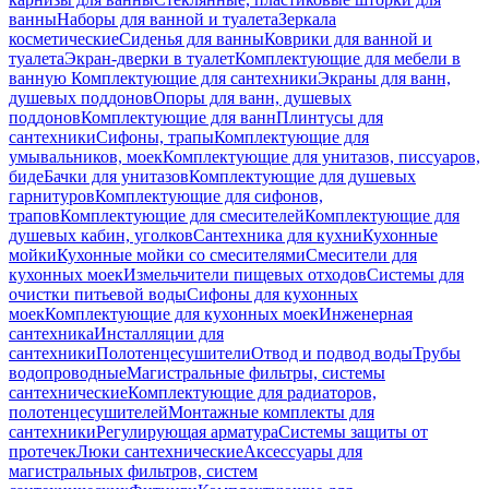
ванны
Наборы для ванной и туалета
Зеркала
косметические
Сиденья для ванны
Коврики для ванной и
туалета
Экран-дверки в туалет
Комплектующие для мебели в
ванную
Комплектующие для сантехники
Экраны для ванн,
душевых поддонов
Опоры для ванн, душевых
поддонов
Комплектующие для ванн
Плинтусы для
сантехники
Сифоны, трапы
Комплектующие для
умывальников, моек
Комплектующие для унитазов, писсуаров,
биде
Бачки для унитазов
Комплектующие для душевых
гарнитуров
Комплектующие для сифонов,
трапов
Комплектующие для смесителей
Комплектующие для
душевых кабин, уголков
Сантехника для кухни
Кухонные
мойки
Кухонные мойки со смесителями
Смесители для
кухонных моек
Измельчители пищевых отходов
Системы для
очистки питьевой воды
Сифоны для кухонных
моек
Комплектующие для кухонных моек
Инженерная
сантехника
Инсталляции для
сантехники
Полотенцесушители
Отвод и подвод воды
Трубы
водопроводные
Магистральные фильтры, системы
сантехнические
Комплектующие для радиаторов,
полотенцесушителей
Монтажные комплекты для
сантехники
Регулирующая арматура
Системы защиты от
протечек
Люки сантехнические
Аксессуары для
магистральных фильтров, систем