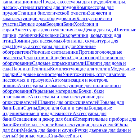
канализационные
Пруды, аксессуары для прудов
Фильтры,
насосы, стерилизаторы для прудов
Компрессоры для
прудов
Станции биологической очистки
Запчасти и
комплектующие для оборудования
Благоустройство
участка
Дачные дома
Беседки
Бани
Хозблоки и
сараи
Аксессуары для озеленения сада
Декор для сада
Почтовые
ящики, таблички
Козырьки
Скворечники, кормушки для
птиц
Домики для насекомых
Фонтаны, скульптуры для
сада
Пруды, аксессуары для прудов
Уличные
обогреватели
Уличные светильники
Противогололедные
реагенты
Декоративный щебень
Сад и огород
Поливочное
оборудование
Садовые опрыскиватели
Шланги для дома и
сада
Парники
Теплицы
Комплектующие для теплиц
Модульные
грядки
Садовые компостеры
Уничтожители, отпугиватели
насекомых и грызунов
Автоматизация и контроль
полива
Аксессуары и комплектующие для поливочного
оборудования
Укрывные материалы
Бочки, баки
пластиковые
Аксессуары и комплектующие для
опрыскивателей
Шланги для опрыскивателей
Товары для
бани
Бани
Сауны
Двери для бани и сауны
Бондарные
изделия
Банные принадлежности
Аксессуары для
бани
Оснащение и декор для бани
Измерительные приборы для
бани
Фитобочки, купели
Комплектующие для купелей
Окна
для бани
Мебель для бани и сауны
Ручки дверные для бани и
сауны
Эфирные масла
Спа-бассейны с