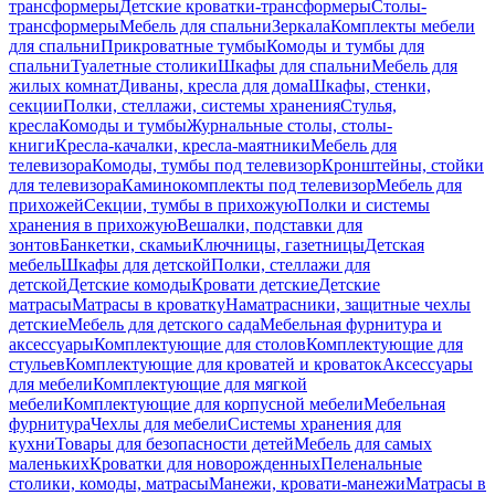
трансформеры
Детские кроватки-трансформеры
Столы-
трансформеры
Мебель для спальни
Зеркала
Комплекты мебели
для спальни
Прикроватные тумбы
Комоды и тумбы для
спальни
Туалетные столики
Шкафы для спальни
Мебель для
жилых комнат
Диваны, кресла для дома
Шкафы, стенки,
секции
Полки, стеллажи, системы хранения
Стулья,
кресла
Комоды и тумбы
Журнальные столы, столы-
книги
Кресла-качалки, кресла-маятники
Мебель для
телевизора
Комоды, тумбы под телевизор
Кронштейны, стойки
для телевизора
Каминокомплекты под телевизор
Мебель для
прихожей
Секции, тумбы в прихожую
Полки и системы
хранения в прихожую
Вешалки, подставки для
зонтов
Банкетки, скамьи
Ключницы, газетницы
Детская
мебель
Шкафы для детской
Полки, стеллажи для
детской
Детские комоды
Кровати детские
Детские
матрасы
Матрасы в кроватку
Наматрасники, защитные чехлы
детские
Мебель для детского сада
Мебельная фурнитура и
аксессуары
Комплектующие для столов
Комплектующие для
стульев
Комплектующие для кроватей и кроваток
Аксессуары
для мебели
Комплектующие для мягкой
мебели
Комплектующие для корпусной мебели
Мебельная
фурнитура
Чехлы для мебели
Системы хранения для
кухни
Товары для безопасности детей
Мебель для самых
маленьких
Кроватки для новорожденных
Пеленальные
столики, комоды, матрасы
Манежи, кровати-манежи
Матрасы в