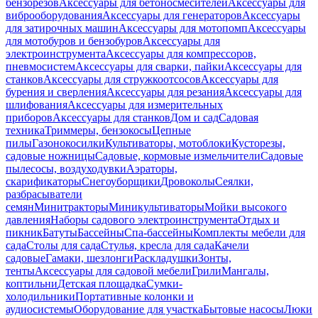
бензорезов
Аксессуары для бетоносмесителей
Аксессуары для
виброоборудования
Аксессуары для генераторов
Аксессуары
для затирочных машин
Аксессуары для мотопомп
Аксессуары
для мотобуров и бензобуров
Аксессуары для
электроинструмента
Аксессуары для компрессоров,
пневмосистем
Аксессуары для сварки, пайки
Аксессуары для
станков
Аксессуары для стружкоотсосов
Аксессуары для
бурения и сверления
Аксессуары для резания
Аксессуары для
шлифования
Аксессуары для измерительных
приборов
Аксессуары для станков
Дом и сад
Садовая
техника
Триммеры, бензокосы
Цепные
пилы
Газонокосилки
Культиваторы, мотоблоки
Кусторезы,
садовые ножницы
Садовые, кормовые измельчители
Садовые
пылесосы, воздуходувки
Аэраторы,
скарификаторы
Снегоуборщики
Дровоколы
Сеялки,
разбрасыватели
семян
Минитракторы
Миникультиваторы
Мойки высокого
давления
Наборы садового электроинструмента
Отдых и
пикник
Батуты
Бассейны
Спа-бассейны
Комплекты мебели для
сада
Столы для сада
Стулья, кресла для сада
Качели
садовые
Гамаки, шезлонги
Раскладушки
Зонты,
тенты
Аксессуары для садовой мебели
Грили
Мангалы,
коптильни
Детская площадка
Сумки-
холодильники
Портативные колонки и
аудиосистемы
Оборудование для участка
Бытовые насосы
Люки