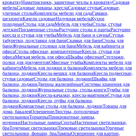
кроватку
Наматрасники, защитные чехлы в кроватку
Садовая
мебель
Садовые диваны, кресла
Садовые стулья
Садовые,
уличные столы
Комплекты мебели для сада
Гамаки,
шезлонги
Качели садовые
Надувная мебель
Кухни
походные
Столы для сада
Мебель для учебы
Столы, стулья
детские
Письменные столы
Растущие столы и парты
Растущие
кресла и стулья для учебы
Мебель для бани и сауны
Стулья,
табуретки, подставки для бани
Скамьи для бани
Столы для
бани
Журнальные столики для бани
Мебель для кабинета и
офиса
Столы офисные, компьютерные
Кресла, стулья для
офиса
Мягкая мебель для офиса
Шкафы офисные
Стеллажи,
полки для документов
Офисные тумбы
Комплекты мебели для
кабинета
Мебель для лоджии и балкона
Комплекты мебели для
балкона, лоджии
Кресла-мешки для балкона
Кресла подвесные,
стулья садовые
Столы для балкона, лоджии
Шкафы для
балкона, лоджии
Дверцы жалюзийные
Системы хранения для
балкона, лоджии
Журнальные столы, столы-книги
Тумбы для
балкона, лоджии
Кресла-качалки, кресла-маятники
Стулья для
балкона, лоджии
Кресла, пуфы для балкона,
лоджии
Компактные столы для балкона, лоджии
Товары для
дома, бакалея
Освещение
Люстры, потолочные
светильники
Торшеры
Прикроватные лампы,
ночники
Настольные лампы
Споты
Настенные светильники,
бра
Точечные светильники
Трековые светильники
Уличные
светильники, фонари, бра
Лампы
Освещение для картин,