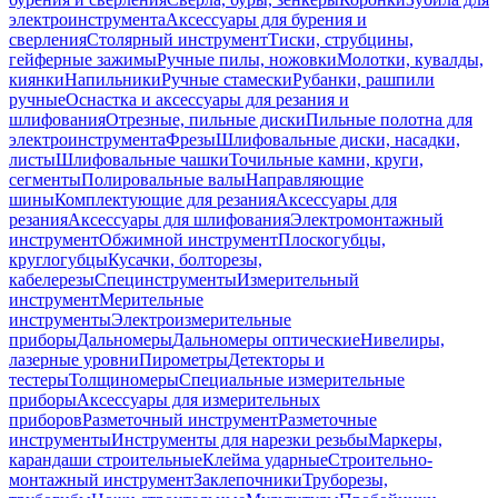
электроинструмента
Аксессуары для бурения и
сверления
Столярный инструмент
Тиски, струбцины,
гейферные зажимы
Ручные пилы, ножовки
Молотки, кувалды,
киянки
Напильники
Ручные стамески
Рубанки, рашпили
ручные
Оснастка и аксессуары для резания и
шлифования
Отрезные, пильные диски
Пильные полотна для
электроинструмента
Фрезы
Шлифовальные диски, насадки,
листы
Шлифовальные чашки
Точильные камни, круги,
сегменты
Полировальные валы
Направляющие
шины
Комплектующие для резания
Аксессуары для
резания
Аксессуары для шлифования
Электромонтажный
инструмент
Обжимной инструмент
Плоскогубцы,
круглогубцы
Кусачки, болторезы,
кабелерезы
Специнструменты
Измерительный
инструмент
Мерительные
инструменты
Электроизмерительные
приборы
Дальномеры
Дальномеры оптические
Нивелиры,
лазерные уровни
Пирометры
Детекторы и
тестеры
Толщиномеры
Специальные измерительные
приборы
Аксессуары для измерительных
приборов
Разметочный инструмент
Разметочные
инструменты
Инструменты для нарезки резьбы
Маркеры,
карандаши строительные
Клейма ударные
Строительно-
монтажный инструмент
Заклепочники
Труборезы,