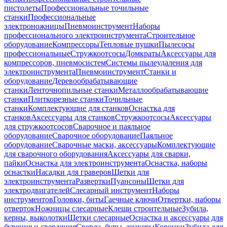
пистолеты
Профессиональные точильные
станки
Профессиональные
электроножницы
Пневмоинструмент
Наборы
профессионального электроинструмента
Строительное
оборудование
Компрессоры
Тепловые пушки
Пылесосы
профессиональные
Стружкоотсосы
Домкраты
Аксессуары для
компрессоров, пневмосистем
Системы пылеудаления для
электроинструмента
Пневмоинструмент
Станки и
оборудование
Деревообрабатывающие
станки
Ленточнопильные станки
Металлообрабатывающие
станки
Плиткорезные станки
Точильные
станки
Комплектующие для станков
Оснастка для
станков
Аксессуары для станков
Стружкоотсосы
Аксессуары
для стружкоотсосов
Сварочное и паяльное
оборудование
Сварочное оборудование
Паяльное
оборудование
Сварочные маски, аксессуары
Комплектующие
для сварочного оборудования
Аксессуары для сварки,
пайки
Оснастка для электроинструмента
Оснастка, наборы
оснастки
Насадки для граверов
Щетки для
электроинструмента
Развертки
Пуансоны
Щетки для
электродвигателей
Слесарный инструмент
Наборы
инструментов
Головки, биты
Гаечные ключи
Отвертки, наборы
отверток
Ножницы слесарные
Клещи строительные
Зубила,
керны, выколотки
Щетки слесарные
Оснастка и аксессуары для
бурения и сверления
Сверла, буры, зенкеры
Коронки
Зубила для