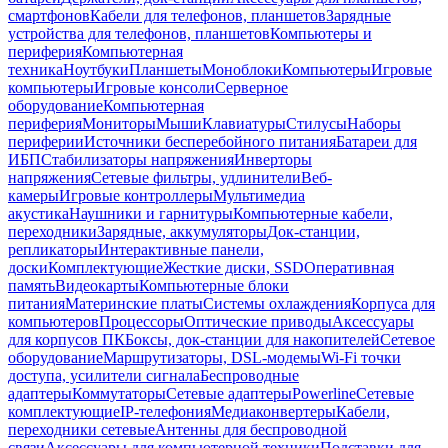
смартфонов
Кабели для телефонов, планшетов
Зарядные
устройства для телефонов, планшетов
Компьютеры и
периферия
Компьютерная
техника
Ноутбуки
Планшеты
Моноблоки
Компьютеры
Игровые
компьютеры
Игровые консоли
Серверное
оборудование
Компьютерная
периферия
Мониторы
Мыши
Клавиатуры
Стилусы
Наборы
периферии
Источники бесперебойного питания
Батареи для
ИБП
Стабилизаторы напряжения
Инверторы
напряжения
Сетевые фильтры, удлинители
Веб-
камеры
Игровые контроллеры
Мультимедиа
акустика
Наушники и гарнитуры
Компьютерные кабели,
переходники
Зарядные, аккумуляторы
Док-станции,
репликаторы
Интерактивные панели,
доски
Комплектующие
Жесткие диски, SSD
Оперативная
память
Видеокарты
Компьютерные блоки
питания
Материнские платы
Системы охлаждения
Корпуса для
компьютеров
Процессоры
Оптические приводы
Аксессуары
для корпусов ПК
Боксы, док-станции для накопителей
Сетевое
оборудование
Маршрутизаторы, DSL-модемы
Wi-Fi точки
доступа, усилители сигнала
Беспроводные
адаптеры
Коммутаторы
Сетевые адаптеры
Powerline
Сетевые
комплектующие
IP-телефония
Медиаконвертеры
Кабели,
переходники сетевые
Антенны для беспроводной
связи
Аксессуары для компьютерной техники
Подставки для