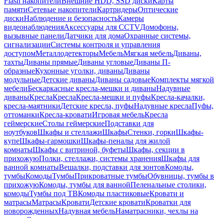
Flash накопители
Внешние HDD, SSD диски
Карты
памяти
Сетевые накопители
Картридеры
Оптические
диски
Наблюдение и безопасность
Камеры
видеонаблюдения
Аксессуары для CCTV
Домофоны,
вызывные панели
Датчики для дома
Охранные системы,
сигнализации
Системы контроля и управления
доступом
Металлодетекторы
Мебель
Мягкая мебель
Диваны,
тахты
Диваны прямые
Диваны угловые
Диваны П-
образные
Кухонные уголки, диваны
Диваны
модульные
Детские диваны
Диваны садовые
Комплекты мягкой
мебели
Бескаркасные кресла-мешки и диваны
Надувные
диваны
Кресла
Кресла
Кресла-мешки и пуфы
Кресла-качалки,
кресла-маятники
Детские кресла, пуфы
Надувные кресла
Пуфы,
оттоманки
Кресла-кровати
Игровая мебель
Кресла
геймерские
Столы геймерские
Подставки для
ноутбуков
Шкафы и стеллажи
Шкафы
Стенки, горки
Шкафы-
купе
Шкафы-гармошки
Шкафы-пеналы для жилой
комнаты
Шкафы с витриной, буфеты
Шкафы, секции в
прихожую
Полки, стеллажи, системы хранения
Шкафы для
ванной комнаты
Вешалки, подставки для зонтов
Комоды,
тумбы
Комоды
Тумбы
Прикроватные тумбы
Обувницы, тумбы в
прихожую
Комоды, тумбы для ванной
Пеленальные столики,
комоды
Тумбы под ТВ
Комоды пластиковые
Кровати и
матрасы
Матрасы
Кровати
Детские кровати
Кроватки для
новорожденных
Надувная мебель
Наматрасники, чехлы на