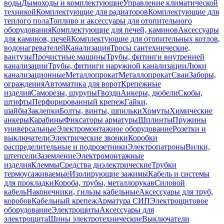
воды
Дымоходы и комплектующие
Управление климатической
техникой
Комплектующие для радиаторов
Комплектующие для
теплого пола
Топливо и аксессуары для отопительного
оборудования
Комплектующие для печей, каминов
Аксессуары
для каминов, печей
Комплектующие для отопительных котлов,
водонагревателей
Канализация
Тросы сантехнические,
вантузы
Прочистные машины
Трубы, фитинги внутренней
канализации
Трубы, фитинги наружной канализации
Люки
канализационные
Металлопрокат
Металлопрокат
Сваи
Заборы,
ограждения
Автоматика для ворот
Крепежные
изделия
Саморезы, шурупы
Гвозди
Анкеры, дюбели
Скобы,
штифты
Перфорированный крепеж
Гайки,
шайбы
Заклепки
Болты, винты, шпильки
Хомуты
Химические
анкеры
Карабины
Фиксаторы арматуры
Шплинты
Пружины
универсальные
Электромонтажное оборудование
Розетки и
выключатели
Электрические звонки
Коробки
распределительные и подрозетники
Электропатроны
Вилки,
штепсели
Заземление
Электромонтажные
изделия
Клеммы
Средства диэлектрические
Трубки
термоусаживаемые
Изолирующие зажимы
Кабель и системы
для прокладки
Короба, трубы, металлорукав
Силовой
кабель
Наконечники, гильзы кабельные
Аксессуары для труб,
коробов
Кабельный крепеж
Арматура СИП
Электрощитовое
оборудование
Электрощиты
Аксессуары для
электрощита
Шины электротехнические
Выключатели