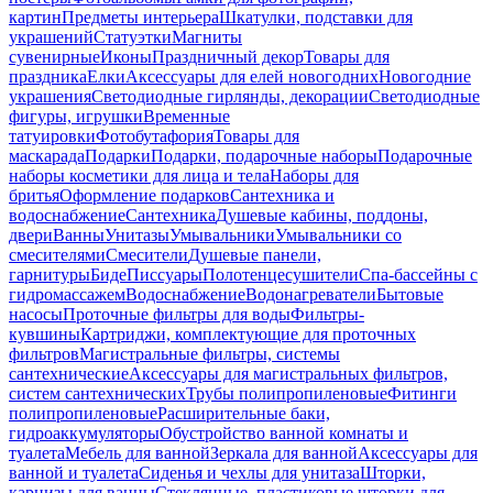
картин
Предметы интерьера
Шкатулки, подставки для
украшений
Статуэтки
Магниты
сувенирные
Иконы
Праздничный декор
Товары для
праздника
Елки
Аксессуары для елей новогодних
Новогодние
украшения
Светодиодные гирлянды, декорации
Светодиодные
фигуры, игрушки
Временные
татуировки
Фотобутафория
Товары для
маскарада
Подарки
Подарки, подарочные наборы
Подарочные
наборы косметики для лица и тела
Наборы для
бритья
Оформление подарков
Сантехника и
водоснабжение
Сантехника
Душевые кабины, поддоны,
двери
Ванны
Унитазы
Умывальники
Умывальники со
смесителями
Смесители
Душевые панели,
гарнитуры
Биде
Писсуары
Полотенцесушители
Спа-бассейны с
гидромассажем
Водоснабжение
Водонагреватели
Бытовые
насосы
Проточные фильтры для воды
Фильтры-
кувшины
Картриджи, комплектующие для проточных
фильтров
Магистральные фильтры, системы
сантехнические
Аксессуары для магистральных фильтров,
систем сантехнических
Трубы полипропиленовые
Фитинги
полипропиленовые
Расширительные баки,
гидроаккумуляторы
Обустройство ванной комнаты и
туалета
Мебель для ванной
Зеркала для ванной
Аксессуары для
ванной и туалета
Сиденья и чехлы для унитаза
Шторки,
карнизы для ванны
Стеклянные, пластиковые шторки для