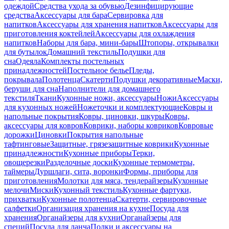
одеждой
Средства ухода за обувью
Дезинфицирующие
средства
Аксессуары для бара
Сервировка для
напитков
Аксессуары для хранения напитков
Аксессуары для
приготовления коктейлей
Аксессуары для охлаждения
напитков
Наборы для бара, мини-бары
Штопоры, открывалки
для бутылок
Домашний текстиль
Подушки для
сна
Одеяла
Комплекты постельных
принадлежностей
Постельное белье
Пледы,
покрывала
Полотенца
Скатерти
Подушки декоративные
Маски,
беруши для сна
Наполнители для домашнего
текстиля
Ткани
Кухонные ножи, аксессуары
Ножи
Аксессуары
для кухонных ножей
Ножеточки и комплектующие
Ковры и
напольные покрытия
Ковры, циновки, шкуры
Ковры,
аксессуары для ковров
Коврики, наборы ковриков
Ковровые
дорожки
Циновки
Покрытия напольные
тафтинговые
Защитные, грязезащитные коврики
Кухонные
принадлежности
Кухонные приборы
Терки,
овощерезки
Разделочные доски
Кухонные термометры,
таймеры
Дуршлаги, сита, воронки
Формы, приборы для
приготовления
Молотки для мяса, тендерайзеры
Кухонные
мелочи
Миски
Кухонный текстиль
Кухонные фартуки,
прихватки
Кухонные полотенца
Скатерти, сервировочные
салфетки
Организация хранения на кухне
Посуда для
хранения
Органайзеры для кухни
Органайзеры для
специй
Посуда для ланча
Полки и аксессуары на