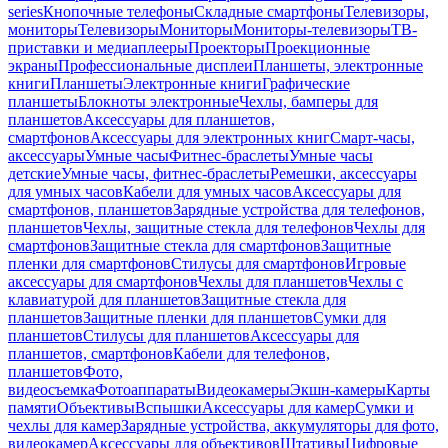
series
Кнопочные телефоны
Складные смартфоны
Телевизоры,
мониторы
Телевизоры
Мониторы
Мониторы-телевизоры
ТВ-
приставки и медиаплееры
Проекторы
Проекционные
экраны
Профессиональные дисплеи
Планшеты, электронные
книги
Планшеты
Электронные книги
Графические
планшеты
Блокноты электронные
Чехлы, бамперы для
планшетов
Аксессуары для планшетов,
смартфонов
Аксессуары для электронных книг
Смарт-часы,
аксессуары
Умные часы
Фитнес-браслеты
Умные часы
детские
Умные часы, фитнес-браслеты
Ремешки, аксессуары
для умных часов
Кабели для умных часов
Аксессуары для
смартфонов, планшетов
Зарядные устройства для телефонов,
планшетов
Чехлы, защитные стекла для телефонов
Чехлы для
смартфонов
Защитные стекла для смартфонов
Защитные
пленки для смартфонов
Стилусы для смартфонов
Игровые
аксессуары для смартфонов
Чехлы для планшетов
Чехлы с
клавиатурой для планшетов
Защитные стекла для
планшетов
Защитные пленки для планшетов
Сумки для
планшетов
Стилусы для планшетов
Аксессуары для
планшетов, смартфонов
Кабели для телефонов,
планшетов
Фото,
видеосъемка
Фотоаппараты
Видеокамеры
Экшн-камеры
Карты
памяти
Объективы
Вспышки
Аксессуары для камер
Сумки и
чехлы для камер
Зарядные устройства, аккумуляторы для фото,
видеокамер
Аксессуары для объективов
Штативы
Цифровые