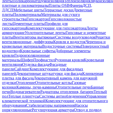
ленты
Поликарбонат
Шумоизоляция
Теплоизоляция
Звукоизоляц
плитные и пиломатериалы
Плиты OSB
Фанера
ДСП,
ЛДСП
Мебельные щиты
Террасные доски
Древесные
плиты
Пиломатериалы
Материалы для сухого
строительства
Гипсокартон
Гипсоволокнистые
листы
Цементные плиты
Профили для
гипсокартона
Комплектующие для гипсокартона
Ленты
армирующие
Уплотнительные ленты
Гипсовые и цементные
плиты
Вентиляторы вытяжные
Системы воздуховодов
Решетки
вентиляционные, диффузоры
Кровля и водосток
Черепица и
кровельные материалы
Водосточные системы
Поверхностный
водоотвод
Кровельные софиты
Доборные элементы
кровли
Гидроизоляционные
материалы
Шифер
Профнастил
Рулонная кровля
Кровельная
вентиляция
Отделка фасада
Фасадные
панели
Сайдинг
Комплектующие для фасадных
панелей
Декоративные штукатурки для фасада
Клинкерная
плитка для фасада
Декоративный камень для наружной
отделки
Отопление
Отопительные котлы
Газовые
колонки
Камины, печи-камины
Отопительные печи
Банные
печи
Водонагреватели
Радиаторы отопления, батареи
Теплый
пол
Теплые плинтусы
Системы антиобледенения
Управление
климатической техникой
Комплектующие для отопительного
оборудования
Стабилизаторы напряжения
Насосы
циркуляционные
Регулирующая арматура
Отвод и подвод