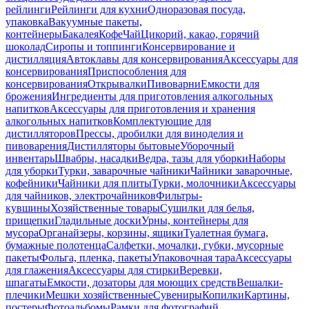
рейлинги
Рейлинги для кухни
Одноразовая посуда,
упаковка
Вакуумные пакеты,
контейнеры
Бакалея
Кофе
Чай
Цикорий, какао, горячий
шоколад
Сиропы и топпинги
Консервирование и
дистилляция
Автоклавы для консервирования
Аксессуары для
консервирования
Приспособления для
консервирования
Открывалки
Пивоварни
Емкости для
брожения
Ингредиенты для приготовления алкогольных
напитков
Аксессуары для приготовления и хранения
алкогольных напитков
Комплектующие для
дистилляторов
Прессы, дробилки для виноделия и
пивоварения
Дистилляторы бытовые
Уборочный
инвентарь
Швабры, насадки
Ведра, тазы для уборки
Наборы
для уборки
Турки, заварочные чайники
Чайники заварочные,
кофейники
Чайники для плиты
Турки, молочники
Аксессуары
для чайников, электрочайников
Фильтры-
кувшины
Хозяйственные товары
Сушилки для белья,
прищепки
Гладильные доски
Урны, контейнеры для
мусора
Органайзеры, корзины, ящики
Туалетная бумага,
бумажные полотенца
Салфетки, мочалки, губки, мусорные
пакеты
Фольга, пленка, пакеты
Упаковочная тара
Аксессуары
для глажения
Аксессуары для стирки
Веревки,
шпагаты
Емкости, дозаторы для моющих средств
Вешалки-
плечики
Мешки хозяйственные
Сувениры
Копилки
Картины,
постеры
Фотоальбомы
Рамки для фотографий,