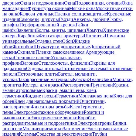
дверные
Окна и подоконники
Окна
Подоконники, отливы
Окна
мансардные
Фурнитура оконная
Мягкие окна
Москитные сетки
на окна
Жалюзи уличные
Пленки солнцезащитные
Крепежные
изделия
Саморезы, шурупы
Гвозди
Анкеры, дюбели
Скобы,
штифты
Перфорированный крепеж
Гайки,
шайбы
Заклепки
Болты, винты, шпильки
Хомуты
Химические
анкеры
Карабины
Фиксаторы арматуры
Шплинты
Пружины
универсальные
Отделка стен
Обои
Жидкие
обои
Фотообои
Штукатурки декоративные
Декоративный
камень
Скинали
Пленки самоклеящиеся
Армирующие
сетки
Стеновые панели
Уголки, маяки,
профили
Вагонка
Стеклохолсты, флизелин
Экраны для
радиаторов
Отделка потолка
Потолочные системы
Потолочные
панели
Потолочные плиты
Багеты, молдинги,
уголки
Лакокрасочные материалы
Краски
Эмали
Лаки
Морилки,
пропитки
Колеры для краски
Растворители
Грунтовки
Краски,
эмали аэрозольные
Краски, эмали
Пены, клеи,
герметики
Жидкие гвозди
Герметики
Монтажная пена
Клеи для
обоев
Клеи для напольных покрытий
Очистители,
растворители
Фиксаторы резьбы
Клеи
Герметики,
пены
Электромонтажное оборудование
Розетки и
выключатели
Электрические звонки
Коробки
распределительные и подрозетники
Электропатроны
Вилки,
штепсели
Молниеприемники
Заземление
Электромонтажные
изделия
Клеммы
Средства диэлектрические
Трубки