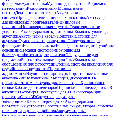
фоторамки
Аудиотехника
Мультимедиа акустика
Радиочасы,
метеостанции
Радиоприемники
Музыкальные
центры
Домашние кинотеатры
Акустические
системы
Проигрыватели виниловых пластинок
Аксессуары
для виниловых проигрывателей
Виниловые
пластинки
Инсталляционная акустика
Трансляционные
усилители
Аксессуары для аудиотехники
Комплектующие для
акустики
Акустические кабели
Подставки, стойки для
акустики
Сумки, чехлы для акустики
Оборудование для
фотостудии
Кольцевые лампы
Фоны для фотостудии
Студийное
освещение
Насадки светоформирующие для
фотостудии
Фотозонты, отражатели
Оборудование для
предметной съемки
Вспышки студийные
Комплекты
оборудования для фотостудии
Стойки, системы крепления для
студийного оборудования
Портативная
аудиотехника
Наушники и гарнитуры
Портативные колонки,
акустика
Умные колонки
MP3-плееры
Диктофоны
CD-
проигрыватели
Аксессуары для телевизоров
Кронштейны,
стойки
Кабели для телевизоров
Подписки на видеосервисы
ТВ-
антенны
ТВ-тюнеры
Аксессуары для ТВ
Аксессуары для
проектора
Очки 3D
Средства для ухода за
электроникой
Кабели, переходники
Аксессуары для
портативных устройств
Портативные аккумуляторы
Элементы
питания, зарядные устройства
Аккумуляторные
батареи
Держатели, док-станции
Аксессуары для планшетов,