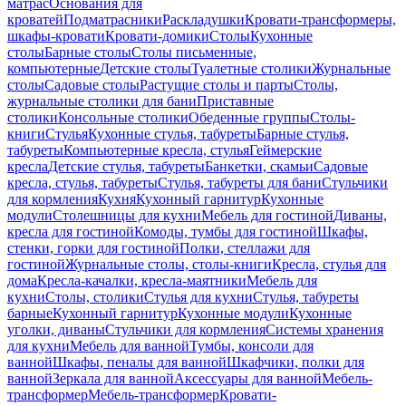
матрас
Основания для
кроватей
Подматрасники
Раскладушки
Кровати-трансформеры,
шкафы-кровати
Кровати-домики
Столы
Кухонные
столы
Барные столы
Столы письменные,
компьютерные
Детские столы
Туалетные столики
Журнальные
столы
Садовые столы
Растущие столы и парты
Столы,
журнальные столики для бани
Приставные
столики
Консольные столики
Обеденные группы
Столы-
книги
Стулья
Кухонные стулья, табуреты
Барные стулья,
табуреты
Компьютерные кресла, стулья
Геймерские
кресла
Детские стулья, табуреты
Банкетки, скамьи
Садовые
кресла, стулья, табуреты
Стулья, табуреты для бани
Стульчики
для кормления
Кухня
Кухонный гарнитур
Кухонные
модули
Столешницы для кухни
Мебель для гостиной
Диваны,
кресла для гостиной
Комоды, тумбы для гостиной
Шкафы,
стенки, горки для гостиной
Полки, стеллажи для
гостиной
Журнальные столы, столы-книги
Кресла, стулья для
дома
Кресла-качалки, кресла-маятники
Мебель для
кухни
Столы, столики
Стулья для кухни
Стулья, табуреты
барные
Кухонный гарнитур
Кухонные модули
Кухонные
уголки, диваны
Стульчики для кормления
Системы хранения
для кухни
Мебель для ванной
Тумбы, консоли для
ванной
Шкафы, пеналы для ванной
Шкафчики, полки для
ванной
Зеркала для ванной
Аксессуары для ванной
Мебель-
трансформер
Мебель-трансформер
Кровати-