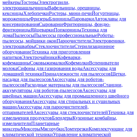
мейкеры
Тостеры
Электрогрили,
электрошашлычницы
Вафельницы, орешницы,
кексницы
Хлебопечки
Ростеры, мини-печи
Йогуртницы,
мороженицы
Фризеры
Блинницы
Пароварки
Автоклавы для
консервирования
Сыроварни
Фритюрницы, фондю-
фритюрницы
Яйцеварки
Попкорницы
Техника для
дома
Пылесосы
Пылесосы профессиональные
Роботы-
пылесосы, мойщики окон
Пароочистители
Электровеники,
электрошвабры
Стеклоочистители
Стерилизационное
оборудование
Техника для приготовления
напитков
Электрочайники
Кофеварки,
кофемашины
Соковыжималки
Кофемолки
Вспениватели
молока
Сифоны для газирования воды
Аксессуары для
домашней техники
Принадлежности для пылесосов
Щетки,
насадки для пылесосов
Аксессуары для роботов-
пылесосов
Расходные материалы для пылесосов
Станции,
аккумуляторы для роботов-пылесосов
Аксессуары для
швейных машин
Аксессуары для промышленного швейного
оборудования
Аксессуары для стиральных и сушильных
машин
Аксессуары для пароочистителей,
отпаривателей
Аксессуары для стеклоочистителей
Техника для
измельчения продуктов
Блендеры
Кухонные комбайны,
измельчители
Планетарные
миксеры
Миксеры
Мясорубки
Ломтерезки
Комплектующие для
климатической техники
Управление климатической