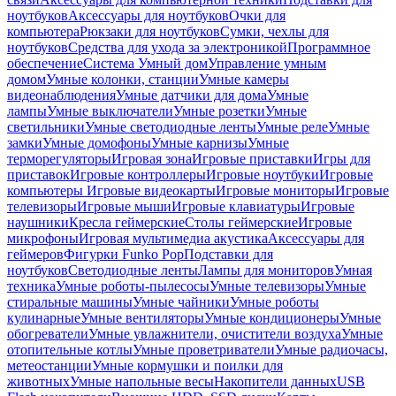
ноутбуков
Аксессуары для ноутбуков
Очки для
компьютера
Рюкзаки для ноутбуков
Сумки, чехлы для
ноутбуков
Средства для ухода за электроникой
Программное
обеспечение
Система Умный дом
Управление умным
домом
Умные колонки, станции
Умные камеры
видеонаблюдения
Умные датчики для дома
Умные
лампы
Умные выключатели
Умные розетки
Умные
светильники
Умные светодиодные ленты
Умные реле
Умные
замки
Умные домофоны
Умные карнизы
Умные
терморегуляторы
Игровая зона
Игровые приставки
Игры для
приставок
Игровые контроллеры
Игровые ноутбуки
Игровые
компьютеры
Игровые видеокарты
Игровые мониторы
Игровые
телевизоры
Игровые мыши
Игровые клавиатуры
Игровые
наушники
Кресла геймерские
Столы геймерские
Игровые
микрофоны
Игровая мультимедиа акустика
Аксессуары для
геймеров
Фигурки Funko Pop
Подставки для
ноутбуков
Светодиодные ленты
Лампы для мониторов
Умная
техника
Умные роботы-пылесосы
Умные телевизоры
Умные
стиральные машины
Умные чайники
Умные роботы
кулинарные
Умные вентиляторы
Умные кондиционеры
Умные
обогреватели
Умные увлажнители, очистители воздуха
Умные
отопительные котлы
Умные проветриватели
Умные радиочасы,
метеостанции
Умные кормушки и поилки для
животных
Умные напольные весы
Накопители данных
USB