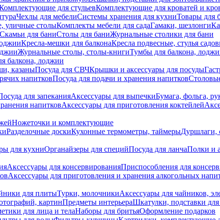
Комплектующие для стульев
Комплектующие для кроватей и кро
итура
Чехлы для мебели
Системы хранения для кухни
Товары для 
, уличные столы
Комплекты мебели для сада
Гамаки, шезлонги
Ка
Скамьи для бани
Столы для бани
Журнальные столики для бани
лоджии
Кресла-мешки для балкона
Кресла подвесные, стулья садо
оджии
Журнальные столы, столы-книги
Тумбы для балкона, лодж
я балкона, лоджии
ши, казаны
Посуда для СВЧ
Крышки и аксессуары для посуды
Гаст
орячих напитков
Посуда для подачи и хранения напитков
Столовы
Посуда для запекания
Аксессуары для выпечки
Бумага, фольга, р
хранения напитков
Аксессуары для приготовления коктейлей
Аксе
ожей
Ножеточки и комплектующие
ки
Разделочные доски
Кухонные термометры, таймеры
Дуршлаги, 
ры для кухни
Органайзеры для специй
Посуда для ланча
Полки и 
ия
Аксессуары для консервирования
Приспособления для консер
ков
Аксессуары для приготовления и хранения алкогольных напи
йники для плиты
Турки, молочники
Аксессуары для чайников, э
отографий, картин
Предметы интерьера
Шкатулки, подставки дл
етики для лица и тела
Наборы для бритья
Оформление подарков
льтры для воды
Фильтры-кувшины
Картриджи, комплектующие д