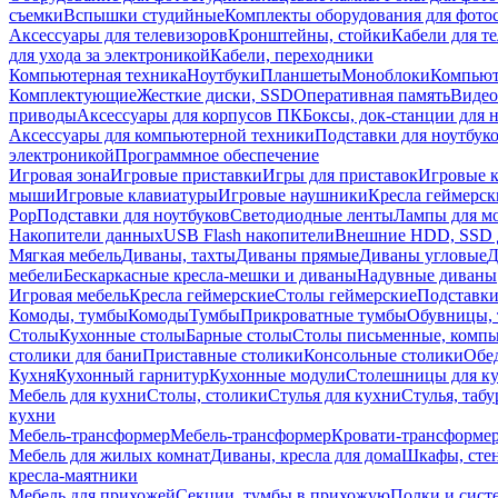
съемки
Вспышки студийные
Комплекты оборудования для фото
Аксессуары для телевизоров
Кронштейны, стойки
Кабели для т
для ухода за электроникой
Кабели, переходники
Компьютерная техника
Ноутбуки
Планшеты
Моноблоки
Компью
Комплектующие
Жесткие диски, SSD
Оперативная память
Видео
приводы
Аксессуары для корпусов ПК
Боксы, док-станции для 
Аксессуары для компьютерной техники
Подставки для ноутбук
электроникой
Программное обеспечение
Игровая зона
Игровые приставки
Игры для приставок
Игровые 
мыши
Игровые клавиатуры
Игровые наушники
Кресла геймерск
Pop
Подставки для ноутбуков
Светодиодные ленты
Лампы для м
Накопители данных
USB Flash накопители
Внешние HDD, SSD 
Мягкая мебель
Диваны, тахты
Диваны прямые
Диваны угловые
Д
мебели
Бескаркасные кресла-мешки и диваны
Надувные диваны
Игровая мебель
Кресла геймерские
Столы геймерские
Подставки
Комоды, тумбы
Комоды
Тумбы
Прикроватные тумбы
Обувницы, 
Столы
Кухонные столы
Барные столы
Столы письменные, комп
столики для бани
Приставные столики
Консольные столики
Обе
Кухня
Кухонный гарнитур
Кухонные модули
Столешницы для к
Мебель для кухни
Столы, столики
Стулья для кухни
Стулья, таб
кухни
Мебель-трансформер
Мебель-трансформер
Кровати-трансформе
Мебель для жилых комнат
Диваны, кресла для дома
Шкафы, стен
кресла-маятники
Мебель для прихожей
Секции, тумбы в прихожую
Полки и сист