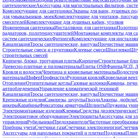
сантехнические
Аксессуары для магистральных фильтров, сист
Комплектующие для сантехники
Экраны для ванн, душевых по
для умывальников, моек
Комплектующие для унитазов, писсуар
смесителей
Комплектующие для душевых кабин, уголков
Инженерная сантехника
Инсталляции для сантехники
Полотенц
радиаторов, полотенцесушителей
Монтажные комплекты для с
систем сантехнических
Фитинги
Комплектующие для инсталля
Канализация
Тросы сантехнические, вантузы
Прочистные маши
Строительные смеси и грунтовки
Клеевые смеси
Шпатлевки
Шту
строительных смесей
Кирпичи, блоки, тротуарная плитка
Кирпичи
Строительные бло
Древесно-плитные и пиломатериалы
Плиты OSB
Фанера
ДСП, 
Кровля и водосток
Черепица и кровельные материалы
Водосточ
материалы
Шифер
Профнастил
Рулонная кровля
Кровельная вен
Отопление
Отопительные котлы
Газовые колонки
Камины, печи
антиобледенения
Управление климатической техникой
Канализация
Тросы сантехнические, вантузы
Прочистные маши
Крепежные изделия
Саморезы, шурупы
Гвозди
Анкеры, дюбели
анкеры
Карабины
Фиксаторы арматуры
Шплинты
Пружины унив
Электромонтажные изделия
Клеммы
Средства диэлектрические
Электрощитовое оборудование
Электрощиты
Аксессуары для э
управления
Рубильники
Предохранители
Частотные преобразов
Приборы учета
Счетчики газа
Счетчики электроэнергии
Счетчи
Аксессуары для напольных покрытий и плитки
Подложка
Плинт