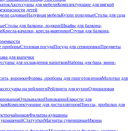
ваток
Аксессуары для мебели
Комплектующие для мягкой
безопасности детей
чели садовые
Надувная мебель
Кухни походные
Столы для сада
вые
Столы для балкона, лоджии
Шкафы для балкона,
ии
Кресла-качалки, кресла-маятники
Стулья для балкона,
роемкости
е приборы
Столовая посуда
Посуда для сервировки
Предметы
укава для выпечки
ссуары для охлаждения напитков
Наборы для бара, мини-
сита, воронки
Формы, приборы для приготовления
Молотки для
аксессуары на рейлинги
Рейлинги для кухни
Одноразовая
вирования
Открывалки
Пивоварни
Емкости для
тков
Комплектующие для дистилляторов
Прессы, дробилки для
лектрочайников
Фильтры-кувшины
я украшений
Статуэтки
Магниты сувенирные
Иконы
ля проточных фильтров
Магистральные фильтры, системы