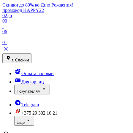
Скидки до 80% ко Дню Рождения!
промокод HAPPY22
02
дн
00
:
06
:
01
г. Слоним
Оплата частями
Для юрлиц
Покупателям
Telegram
+375 29
302 10 21
Еще