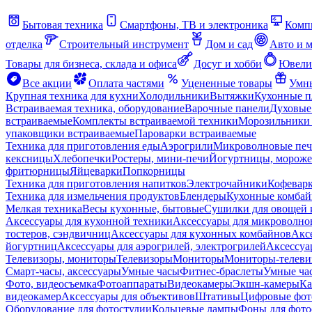
Бытовая техника
Смартфоны, ТВ и электроника
Комп
отделка
Строительный инструмент
Дом и сад
Авто и 
Товары для бизнеса, склада и офиса
Досуг и хобби
Ювели
Все акции
Оплата частями
Уцененные товары
Умны
Крупная техника для кухни
Холодильники
Вытяжки
Кухонные 
Встраиваемая техника, оборудование
Варочные панели
Духовые
встраиваемые
Комплекты встраиваемой техники
Морозильники 
упаковщики встраиваемые
Пароварки встраиваемые
Техника для приготовления еды
Аэрогрили
Микроволновые пе
кексницы
Хлебопечки
Ростеры, мини-печи
Йогуртницы, морож
фритюрницы
Яйцеварки
Попкорницы
Техника для приготовления напитков
Электрочайники
Кофевар
Техника для измельчения продуктов
Блендеры
Кухонные комбай
Мелкая техника
Весы кухонные, бытовые
Сушилки для овощей 
Аксессуары для кухонной техники
Аксессуары для микроволно
тостеров, сэндвичниц
Аксессуары для кухонных комбайнов
Акс
йогуртниц
Аксессуары для аэрогрилей, электрогрилей
Аксессуа
Телевизоры, мониторы
Телевизоры
Мониторы
Мониторы-телеви
Смарт-часы, аксессуары
Умные часы
Фитнес-браслеты
Умные ча
Фото, видеосъемка
Фотоаппараты
Видеокамеры
Экшн-камеры
Ка
видеокамер
Аксессуары для объективов
Штативы
Цифровые фот
Оборудование для фотостудии
Кольцевые лампы
Фоны для фото