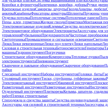
для укладки плитки
Системы выравнивания плитки
Аксессуары
Коробки и фурнитура
Наличники, коробки, доборы
Ручки дверн
Крепежные изделия
Саморезы, шурупы
Гвозди
Анкеры, дюбели
анкеры
Карабины
Фиксаторы арматуры
Шплинты
Пружины унив
Отделка потолка
Потолочные системы
Потолочные панели
Пото
Пены, клеи, герметики
Жидкие гвозди
Герметики
Монтажная пе
Электромонтажные изделия
Клеммы
Средства диэлектрические
Электрощитовое оборудование
Электрощиты
Аксессуары для э
управления
Рубильники
Предохранители
Частотные преобразов
Светотехника
Промышленное и сигнальное освещение
Светоди
Люки
Люки ревизионные
Люки под плитку
Люки напольные
Люк
Силовая и строительная техника
Бетоносмесители
Генераторы
Та
машины
Гидроинструмент
Погрузчики
Строительное оборудование
Компрессоры
Тепловые пушки
Пыле
электроинструмента
Пневмоинструмент
Сварочное и паяльное оборудование
Сварочное оборудование
П
пайки
Слесарный инструмент
Наборы инструментов
Головки, биты
Га
Столярный инструмент
Тиски, струбцины, гейферные зажимы
Р
Электромонтажный инструмент
Обжимной инструмент
Плоског
Разметочный инструмент
Разметочные инструменты
Инструмент
Отделочный инструмент
Плиткорезы
Кельмы, шпатели, гладилк
работ
Пленки строительные
Спецодежда и средства защиты
Средства индивидуальной защ
Аксессуары для силовой и строительной техники
Аксессуары дл