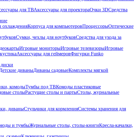
сессуары для ТВ
Аксессуары для проектора
Очки 3D
Средства
ание
 охлаждения
Корпуса для компьютеров
Процессоры
Оптические
утбуков
Сумки, чехлы для ноутбуков
Средства для ухода за
деокарты
Игровые мониторы
Игровые телевизоры
Игровые
акустика
Аксессуары для геймеров
Фигурки Funko
 диски
Детские диваны
Диваны садовые
Комплекты мягкой
ики, комоды
Тумбы под ТВ
Комоды пластиковые
довые столы
Растущие столы и парты
Столы, журнальные
ки, диваны
Стульчики для кормления
Системы хранения для
моды и тумбы
Журнальные столы, столы-книги
Кресла-качалки,
ки, скамьи
Ключницы, газетницы