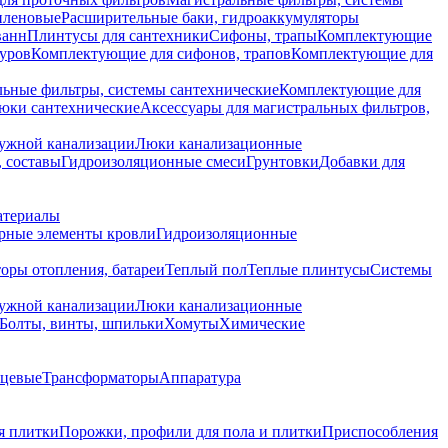
иленовые
Расширительные баки, гидроаккумуляторы
ванн
Плинтусы для сантехники
Сифоны, трапы
Комплектующие
уров
Комплектующие для сифонов, трапов
Комплектующие для
ьные фильтры, системы сантехнические
Комплектующие для
юки сантехнические
Аксессуары для магистральных фильтров,
ружной канализации
Люки канализационные
 составы
Гидроизоляционные смеси
Грунтовки
Добавки для
атериалы
рные элементы кровли
Гидроизоляционные
оры отопления, батареи
Теплый пол
Теплые плинтусы
Системы
ружной канализации
Люки канализационные
Болты, винты, шпильки
Хомуты
Химические
нцевые
Трансформаторы
Аппаратура
я плитки
Порожки, профили для пола и плитки
Приспособления