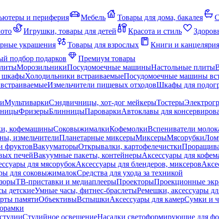
ьютеры и периферия
Мебель
Товары для дома, бакалея
С
мото
Игрушки, товары для детей
Красота и стиль
Здоров
рные украшения
Товары для взрослых
Книги и канцеляри
й подбор подарков
Премиум товары
плиты
Морозильники
Посудомоечные машины
Настольные плиты
 шкафы
Холодильники встраиваемые
Посудомоечные машины вс
встраиваемые
Измельчители пищевых отходов
Шкафы для подогр
чи
Мультиварки
Сэндвичницы, хот-дог мейкеры
Тостеры
Электрог
еницы
Фризеры
Блинницы
Пароварки
Автоклавы для консервиров
ки, кофемашины
Соковыжималки
Кофемолки
Вспениватели молок
ны, измельчители
Планетарные миксеры
Миксеры
Мясорубки
Лом
и фруктов
Вакууматоры
Открывалки, картофелечистки
Проращива
вых печей
Вакуумные пакеты, контейнеры
Аксессуары для кофе
ессуары для мясорубок
Аксессуары для блендеров, миксеров
Аксе
ры для соковыжималок
Средства для ухода за техникой
зоры
ТВ-приставки и медиаплееры
Проекторы
Проекционные эк
сы детские
Умные часы, фитнес-браслеты
Ремешки, аксессуары дл
рты памяти
Объективы
Вспышки
Аксессуары для камер
Сумки и ч
орамки
студии
Студийное освещение
Насадки светоформирующие для фо