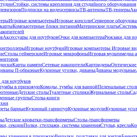
студии
Стойки, системы крепления для студийного оборудования
елевизоров
Подписки на видеосервисы
ТВ-антенны
ТВ-тюнеры
Ак
теры
Игровые компьютеры
Игровые консоли
Серверное оборудов
карты
Компьютерные блоки питания
Материнские платы
Системы
накопителей
ов
Аксессуары для ноутбуков
Очки для компьютера
Рюкзаки для но
контроллеры
Игровые ноутбуки
Игровые компьютеры
Игровые ви
ие
Столы геймерские
Игровые микрофоны
Игровая мультимедиа 
ониторов
диски
Карты памяти
Сетевые накопители
Картридеры
Оптические
иваны П-образные
Кухонные уголки, диваны
Диваны модульные
 для ноутбуков
тумбы в прихожую
Комоды, тумбы для ванной
Пеленальные стол
ьютерные
Детские столы
Туалетные столики
Журнальные столы
Са
денные группы
Столы-книги
ухни
уреты барные
Кухонный гарнитур
Кухонные модули
Кухонные угол
ры
Детские кроватки-трансформеры
Столы-трансформеры
ки, секции
Полки, стеллажи, системы хранения
Стулья, кресла
Ко
емы хранения в прихожую
Вешалки, подставки для зонтов
Банкет