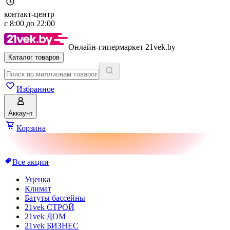
контакт-центр
с
8:00
до
22:00
Онлайн-гипермаркет 21vek.by
Каталог товаров
Избранное
Аккаунт
Корзина
Все акции
Уценка
Климат
Батуты бассейны
21vek СТРОЙ
21vek ДОМ
21vek БИЗНЕС