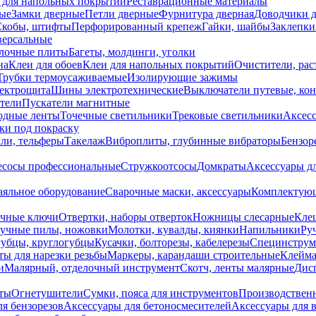
 для напольных покрытий
Реставрационные материалы
ые
Замки дверные
Петли дверные
Фурнитура дверная
Доводчики 
Скобы, штифты
Перфорированный крепеж
Гайки, шайбы
Заклепки
ерсальные
лочные плиты
Багеты, молдинги, уголки
на
Клеи для обоев
Клеи для напольных покрытий
Очистители, рас
Трубки термоусаживаемые
Изолирующие зажимы
лектрощита
Шины электротехнические
Выключатели путевые, ко
атели
Пускатели магнитные
одные ленты
Точечные светильники
Трековые светильники
Аксесс
и под покраску
ли, тельферы
Такелаж
Виброплиты, глубинные вибраторы
Бензор
сосы профессиональные
Стружкоотсосы
Домкраты
Аксессуары д
аяльное оборудование
Сварочные маски, аксессуары
Комплектующ
ечные ключи
Отвертки, наборы отверток
Ножницы слесарные
Кле
учные пилы, ножовки
Молотки, кувалды, киянки
Напильники
Ру
убцы, круглогубцы
Кусачки, болторезы, кабелерезы
Специнструм
ы для нарезки резьбы
Маркеры, карандаши строительные
Клейма
и
Малярный, отделочный инструмент
Скотч, ленты малярные
Дисп
иты
Огнетушители
Сумки, пояса для инструментов
Производствен
я бензорезов
Аксессуары для бетоносмесителей
Аксессуары для 