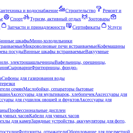
антехника и водоснабжение
Строительство
Ремонт и
ье
Спорт
Туризм, активный отдых
Зоотовары
я
Запчасти и принадлежности
Сертификаты
Услуги
Винные шкафы
Мини-холодильники
траиваемые
Микроволновые печи встраиваемые
Кофемашины
ева посуды
Винные шкафы встраиваемые
Вакуумные
рили, электрошашлычницы
Вафельницы, орешницы,
ания
Сыроварни
Фритюрницы, фондю-
а
Сифоны для газирования воды
терезки
тели семян
Маслобойки, сепараторы бытовые
машин
Аксессуары для мультиварок, хлебопечек
Аксессуары для
ссуары для сушилок овощей и фруктов
Аксессуары для
раны
Профессиональные дисплеи
я умных часов
Кабели для умных часов
ехлы для камер
Зарядные устройства, аккумуляторы для фото,
тостудии
Фотозонты, отражатели
Оборудование для предметной