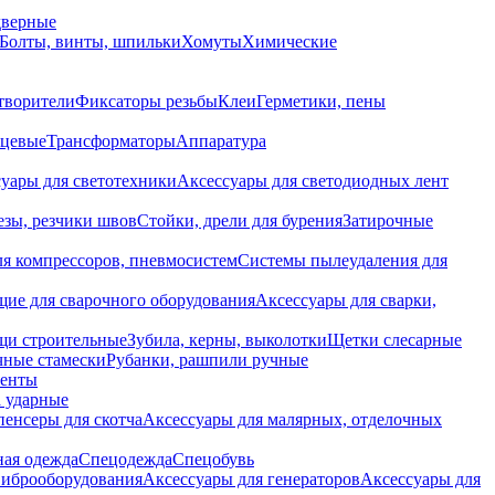
дверные
Болты, винты, шпильки
Хомуты
Химические
творители
Фиксаторы резьбы
Клеи
Герметики, пены
нцевые
Трансформаторы
Аппаратура
уары для светотехники
Аксессуары для светодиодных лент
езы, резчики швов
Стойки, дрели для бурения
Затирочные
ля компрессоров, пневмосистем
Системы пылеудаления для
ие для сварочного оборудования
Аксессуары для сварки,
щи строительные
Зубила, керны, выколотки
Щетки слесарные
чные стамески
Рубанки, рашпили ручные
енты
 ударные
енсеры для скотча
Аксессуары для малярных, отделочных
ная одежда
Спецодежда
Спецобувь
виброоборудования
Аксессуары для генераторов
Аксессуары для