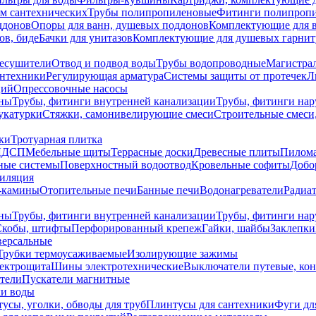
ем сантехнических
Трубы полипропиленовые
Фитинги полипроп
ддонов
Опоры для ванн, душевых поддонов
Комплектующие для 
ов, биде
Бачки для унитазов
Комплектующие для душевых гарнит
есушители
Отвод и подвод воды
Трубы водопроводные
Магистрал
антехники
Регулирующая арматура
Системы защиты от протечек
Л
ций
Опрессовочные насосы
ны
Трубы, фитинги внутренней канализации
Трубы, фитинги на
катурки
Стяжки, самонивелирующие смеси
Строительные смеси,
ки
Тротуарная плитка
ЛДСП
Мебельные щиты
Террасные доски
Древесные плиты
Пилом
ные системы
Поверхностный водоотвод
Кровельные софиты
Добо
тиляция
-камины
Отопительные печи
Банные печи
Водонагреватели
Радиат
ны
Трубы, фитинги внутренней канализации
Трубы, фитинги на
Скобы, штифты
Перфорированный крепеж
Гайки, шайбы
Заклепки
ерсальные
Трубки термоусаживаемые
Изолирующие зажимы
лектрощита
Шины электротехнические
Выключатели путевые, ко
атели
Пускатели магнитные
ки воды
усы, уголки, обводы для труб
Плинтусы для сантехники
Фуги дл