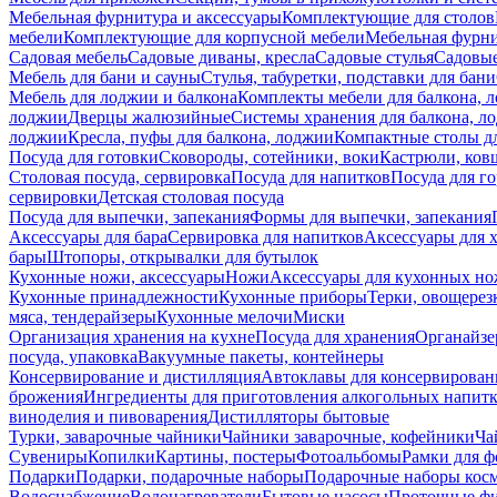
Мебельная фурнитура и аксессуары
Комплектующие для столов
мебели
Комплектующие для корпусной мебели
Мебельная фурн
Садовая мебель
Садовые диваны, кресла
Садовые стулья
Садовые
Мебель для бани и сауны
Стулья, табуретки, подставки для бани
Мебель для лоджии и балкона
Комплекты мебели для балкона, 
лоджии
Дверцы жалюзийные
Системы хранения для балкона, л
лоджии
Кресла, пуфы для балкона, лоджии
Компактные столы дл
Посуда для готовки
Сковороды, сотейники, воки
Кастрюли, ков
Столовая посуда, сервировка
Посуда для напитков
Посуда для г
сервировки
Детская столовая посуда
Посуда для выпечки, запекания
Формы для выпечки, запекания
Аксессуары для бара
Сервировка для напитков
Аксессуары для 
бары
Штопоры, открывалки для бутылок
Кухонные ножи, аксессуары
Ножи
Аксессуары для кухонных н
Кухонные принадлежности
Кухонные приборы
Терки, овощерез
мяса, тендерайзеры
Кухонные мелочи
Миски
Организация хранения на кухне
Посуда для хранения
Органайзе
посуда, упаковка
Вакуумные пакеты, контейнеры
Консервирование и дистилляция
Автоклавы для консервирован
брожения
Ингредиенты для приготовления алкогольных напит
виноделия и пивоварения
Дистилляторы бытовые
Турки, заварочные чайники
Чайники заварочные, кофейники
Ча
Сувениры
Копилки
Картины, постеры
Фотоальбомы
Рамки для ф
Подарки
Подарки, подарочные наборы
Подарочные наборы косм
Водоснабжение
Водонагреватели
Бытовые насосы
Проточные фи