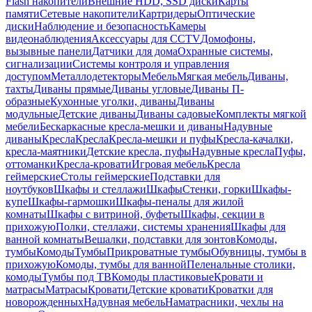
Flash накопители
Внешние HDD, SSD диски
Карты
памяти
Сетевые накопители
Картридеры
Оптические
диски
Наблюдение и безопасность
Камеры
видеонаблюдения
Аксессуары для CCTV
Домофоны,
вызывные панели
Датчики для дома
Охранные системы,
сигнализации
Системы контроля и управления
доступом
Металлодетекторы
Мебель
Мягкая мебель
Диваны,
тахты
Диваны прямые
Диваны угловые
Диваны П-
образные
Кухонные уголки, диваны
Диваны
модульные
Детские диваны
Диваны садовые
Комплекты мягкой
мебели
Бескаркасные кресла-мешки и диваны
Надувные
диваны
Кресла
Кресла
Кресла-мешки и пуфы
Кресла-качалки,
кресла-маятники
Детские кресла, пуфы
Надувные кресла
Пуфы,
оттоманки
Кресла-кровати
Игровая мебель
Кресла
геймерские
Столы геймерские
Подставки для
ноутбуков
Шкафы и стеллажи
Шкафы
Стенки, горки
Шкафы-
купе
Шкафы-гармошки
Шкафы-пеналы для жилой
комнаты
Шкафы с витриной, буфеты
Шкафы, секции в
прихожую
Полки, стеллажи, системы хранения
Шкафы для
ванной комнаты
Вешалки, подставки для зонтов
Комоды,
тумбы
Комоды
Тумбы
Прикроватные тумбы
Обувницы, тумбы в
прихожую
Комоды, тумбы для ванной
Пеленальные столики,
комоды
Тумбы под ТВ
Комоды пластиковые
Кровати и
матрасы
Матрасы
Кровати
Детские кровати
Кроватки для
новорожденных
Надувная мебель
Наматрасники, чехлы на