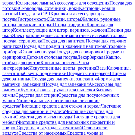
зеркал
Кольцевые лампы
Аксессуары для освещения
Посуда для
готовки
Сковороды, сотейники, воки
Кастрюли, ковши,
казаны
Посуда для СВЧ
Крышки и аксессуары для
посуды
Гастроемкости
Жалюзи, шторы
Жалюзи, рулонные
шторы, римские шторы
Шторы, гардины
Карнизы для
штор
Комплектующие для штор, карнизов, жалюзи
Пленки для
окон
Электроприводные солнцезащитные системы
Столовая
посуда, сервировка
Посуда для напитков
Посуда для горячих
напитков
Посуда для подачи и хранения напитков
Столовые
приборы
Столовая посуда
Посуда для сервировки
Предметы
сервировки
Детская столовая посуда
Декор
Зеркала
Кашпо,
стойки для цветов
Картины, постеры
Часы
интерьерные
Искусственные цветы, растения
Вазы
Ключницы,
газетницы
Свечи, подсвечники
Предметы интерьера
Ширмы
декоративные
Посуда для выпечки, запекания
Формы для
выпечки, запекания
Посуда для запекания
Аксессуары для
выпечки
Бумага, фольга, рукава для выпечки
Бытовая
химия
Средства для стирки
Средства для посудомоечных
машин
Универсальные, специальные чистящие
средства
Чистящие средства для стекол и зеркал
Чистящие
средства для ванной и туалета
Чистящие средства для
кухни
Средства для мытья посуды
Чистящие средства для
мебели
Чистящие средства для напольных покрытий и
ковров
Средства для ухода за техникой
Освежители
воздуха
Средства от насекомых
Средства ухода за