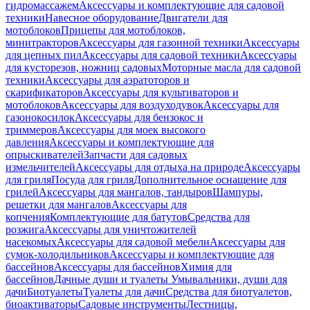
гидромассажем
Аксессуары и комплектующие для садовой
техники
Навесное оборудование
Двигатели для
мотоблоков
Прицепы для мотоблоков,
минитракторов
Аксессуары для газонной техники
Аксессуары
для цепных пил
Аксессуары для садовой техники
Аксессуары
для кусторезов, ножниц садовых
Моторные масла для садовой
техники
Аксессуары для аэратоторов и
скарификаторов
Аксессуары для культиваторов и
мотоблоков
Аксессуары для воздуходувок
Аксессуары для
газонокосилок
Аксессуары для бензокос и
триммеров
Аксессуары для моек высокого
давления
Аксессуары и комплектующие для
опрыскивателей
Запчасти для садовых
измельчителей
Аксессуары для отдыха на природе
Аксессуары
для гриля
Посуда для гриля
Дополнительное оснащение для
грилей
Аксессуары для мангалов, тандыров
Шампуры,
решетки для мангалов
Аксессуары для
копчения
Комплектующие для батутов
Средства для
розжига
Аксессуары для уничтожителей
насекомых
Аксессуары для садовой мебели
Аксессуары для
сумок-холодильников
Аксессуары и комплектующие для
бассейнов
Аксессуары для бассейнов
Химия для
бассейнов
Дачные души и туалеты
Умывальники, души для
дачи
Биотуалеты
Туалеты для дачи
Средства для биотуалетов,
биоактиваторы
Садовые инструменты
Лестницы,