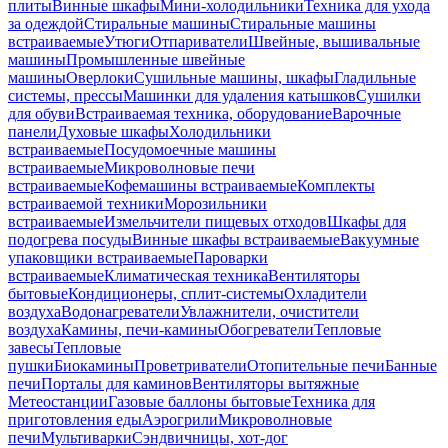
плиты
Винные шкафы
Мини-холодильники
Техника для ухода
за одеждой
Стиральные машины
Стиральные машины
встраиваемые
Утюги
Отпариватели
Швейные, вышивальные
машины
Промышленные швейные
машины
Оверлоки
Сушильные машины, шкафы
Гладильные
системы, прессы
Машинки для удаления катышков
Сушилки
для обуви
Встраиваемая техника, оборудование
Варочные
панели
Духовые шкафы
Холодильники
встраиваемые
Посудомоечные машины
встраиваемые
Микроволновые печи
встраиваемые
Кофемашины встраиваемые
Комплекты
встраиваемой техники
Морозильники
встраиваемые
Измельчители пищевых отходов
Шкафы для
подогрева посуды
Винные шкафы встраиваемые
Вакуумные
упаковщики встраиваемые
Пароварки
встраиваемые
Климатическая техника
Вентиляторы
бытовые
Кондиционеры, сплит-системы
Охладители
воздуха
Водонагреватели
Увлажнители, очистители
воздуха
Камины, печи-камины
Обогреватели
Тепловые
завесы
Тепловые
пушки
Биокамины
Проветриватели
Отопительные печи
Банные
печи
Порталы для каминов
Вентиляторы вытяжные
Метеостанции
Газовые баллоны бытовые
Техника для
приготовления еды
Аэрогрили
Микроволновые
печи
Мультиварки
Сэндвичницы, хот-дог