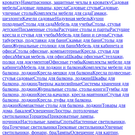
кроватку
Наматрасники, защитные чехлы в кроватку
Садовая
мебель
Садовые диваны, кресла
Садовые стулья
Садовые,
уличные столы
Комплекты мебели для сада
Гамаки,
шезлонги
Качели садовые
Надувная мебель
Кухни
походные
Столы для сада
Мебель для учебы
Столы, стулья
детские
Письменные столы
Растущие столы и парты
Растущие
кресла и стулья для учебы
Мебель для бани и сауны
Стулья,
табуретки, подставки для бани
Скамьи для бани
Столы для
бани
Журнальные столики для бани
Мебель для кабинета и
офиса
Столы офисные, компьютерные
Кресла, стулья для
офиса
Мягкая мебель для офиса
Шкафы офисные
Стеллажи,
полки для документов
Офисные тумбы
Комплекты мебели для
кабинета
Мебель для лоджии и балкона
Комплекты мебели для
балкона, лоджии
Кресла-мешки для балкона
Кресла подвесные,
стулья садовые
Столы для балкона, лоджии
Шкафы для
балкона, лоджии
Дверцы жалюзийные
Системы хранения для
балкона, лоджии
Журнальные столы, столы-книги
Тумбы для
балкона, лоджии
Кресла-качалки, кресла-маятники
Стулья для
балкона, лоджии
Кресла, пуфы для балкона,
лоджии
Компактные столы для балкона, лоджии
Товары для
дома, бакалея
Освещение
Люстры, потолочные
светильники
Торшеры
Прикроватные лампы,
ночники
Настольные лампы
Споты
Настенные светильники,
бра
Точечные светильники
Трековые светильники
Уличные
светильники, фонари, бра
Лампы
Освещение для картин,