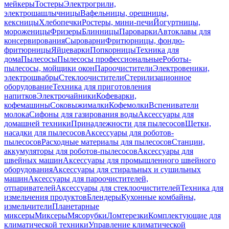
мейкеры
Тостеры
Электрогрили,
электрошашлычницы
Вафельницы, орешницы,
кексницы
Хлебопечки
Ростеры, мини-печи
Йогуртницы,
мороженицы
Фризеры
Блинницы
Пароварки
Автоклавы для
консервирования
Сыроварни
Фритюрницы, фондю-
фритюрницы
Яйцеварки
Попкорницы
Техника для
дома
Пылесосы
Пылесосы профессиональные
Роботы-
пылесосы, мойщики окон
Пароочистители
Электровеники,
электрошвабры
Стеклоочистители
Стерилизационное
оборудование
Техника для приготовления
напитков
Электрочайники
Кофеварки,
кофемашины
Соковыжималки
Кофемолки
Вспениватели
молока
Сифоны для газирования воды
Аксессуары для
домашней техники
Принадлежности для пылесосов
Щетки,
насадки для пылесосов
Аксессуары для роботов-
пылесосов
Расходные материалы для пылесосов
Станции,
аккумуляторы для роботов-пылесосов
Аксессуары для
швейных машин
Аксессуары для промышленного швейного
оборудования
Аксессуары для стиральных и сушильных
машин
Аксессуары для пароочистителей,
отпаривателей
Аксессуары для стеклоочистителей
Техника для
измельчения продуктов
Блендеры
Кухонные комбайны,
измельчители
Планетарные
миксеры
Миксеры
Мясорубки
Ломтерезки
Комплектующие для
климатической техники
Управление климатической