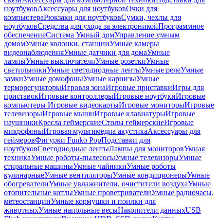
ноутбуков
Аксессуары для ноутбуков
Очки для
компьютера
Рюкзаки для ноутбуков
Сумки, чехлы для
ноутбуков
Средства для ухода за электроникой
Программное
обеспечение
Система Умный дом
Управление умным
домом
Умные колонки, станции
Умные камеры
видеонаблюдения
Умные датчики для дома
Умные
лампы
Умные выключатели
Умные розетки
Умные
светильники
Умные светодиодные ленты
Умные реле
Умные
замки
Умные домофоны
Умные карнизы
Умные
терморегуляторы
Игровая зона
Игровые приставки
Игры для
приставок
Игровые контроллеры
Игровые ноутбуки
Игровые
компьютеры
Игровые видеокарты
Игровые мониторы
Игровые
телевизоры
Игровые мыши
Игровые клавиатуры
Игровые
наушники
Кресла геймерские
Столы геймерские
Игровые
микрофоны
Игровая мультимедиа акустика
Аксессуары для
геймеров
Фигурки Funko Pop
Подставки для
ноутбуков
Светодиодные ленты
Лампы для мониторов
Умная
техника
Умные роботы-пылесосы
Умные телевизоры
Умные
стиральные машины
Умные чайники
Умные роботы
кулинарные
Умные вентиляторы
Умные кондиционеры
Умные
обогреватели
Умные увлажнители, очистители воздуха
Умные
отопительные котлы
Умные проветриватели
Умные радиочасы,
метеостанции
Умные кормушки и поилки для
животных
Умные напольные весы
Накопители данных
USB