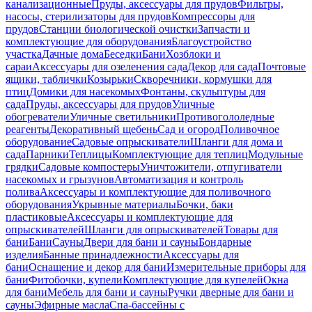
канализационные
Пруды, аксессуары для прудов
Фильтры,
насосы, стерилизаторы для прудов
Компрессоры для
прудов
Станции биологической очистки
Запчасти и
комплектующие для оборудования
Благоустройство
участка
Дачные дома
Беседки
Бани
Хозблоки и
сараи
Аксессуары для озеленения сада
Декор для сада
Почтовые
ящики, таблички
Козырьки
Скворечники, кормушки для
птиц
Домики для насекомых
Фонтаны, скульптуры для
сада
Пруды, аксессуары для прудов
Уличные
обогреватели
Уличные светильники
Противогололедные
реагенты
Декоративный щебень
Сад и огород
Поливочное
оборудование
Садовые опрыскиватели
Шланги для дома и
сада
Парники
Теплицы
Комплектующие для теплиц
Модульные
грядки
Садовые компостеры
Уничтожители, отпугиватели
насекомых и грызунов
Автоматизация и контроль
полива
Аксессуары и комплектующие для поливочного
оборудования
Укрывные материалы
Бочки, баки
пластиковые
Аксессуары и комплектующие для
опрыскивателей
Шланги для опрыскивателей
Товары для
бани
Бани
Сауны
Двери для бани и сауны
Бондарные
изделия
Банные принадлежности
Аксессуары для
бани
Оснащение и декор для бани
Измерительные приборы для
бани
Фитобочки, купели
Комплектующие для купелей
Окна
для бани
Мебель для бани и сауны
Ручки дверные для бани и
сауны
Эфирные масла
Спа-бассейны с