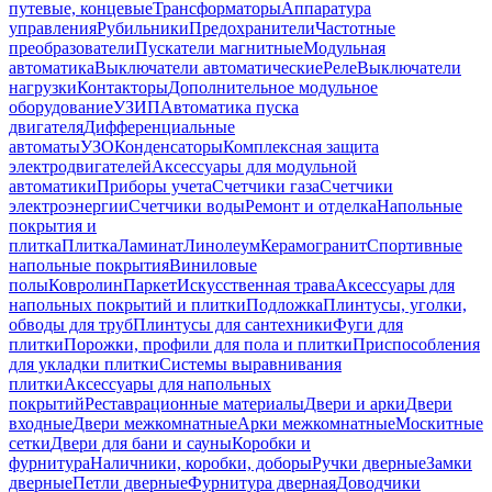
путевые, концевые
Трансформаторы
Аппаратура
управления
Рубильники
Предохранители
Частотные
преобразователи
Пускатели магнитные
Модульная
автоматика
Выключатели автоматические
Реле
Выключатели
нагрузки
Контакторы
Дополнительное модульное
оборудование
УЗИП
Автоматика пуска
двигателя
Дифференциальные
автоматы
УЗО
Конденсаторы
Комплексная защита
электродвигателей
Аксессуары для модульной
автоматики
Приборы учета
Счетчики газа
Счетчики
электроэнергии
Счетчики воды
Ремонт и отделка
Напольные
покрытия и
плитка
Плитка
Ламинат
Линолеум
Керамогранит
Спортивные
напольные покрытия
Виниловые
полы
Ковролин
Паркет
Искусственная трава
Аксессуары для
напольных покрытий и плитки
Подложка
Плинтусы, уголки,
обводы для труб
Плинтусы для сантехники
Фуги для
плитки
Порожки, профили для пола и плитки
Приспособления
для укладки плитки
Системы выравнивания
плитки
Аксессуары для напольных
покрытий
Реставрационные материалы
Двери и арки
Двери
входные
Двери межкомнатные
Арки межкомнатные
Москитные
сетки
Двери для бани и сауны
Коробки и
фурнитура
Наличники, коробки, доборы
Ручки дверные
Замки
дверные
Петли дверные
Фурнитура дверная
Доводчики