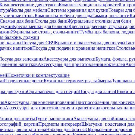
Комплектующие для стульев
Комплектующие для кроватей и кро
итура
Чехлы для мебели
Системы хранения для кухни
Товары для 
, уличные столы
Комплекты мебели для сада
Гамаки, шезлонги
Ка
Скамьи для бани
Столы для бани
Журнальные столики для бани
лоджии
Кресла-мешки для балкона
Кресла подвесные, стулья садо
оджии
Журнальные столы, столы-книги
Тумбы для балкона, лодж
я балкона, лоджии
ши, казаны
Посуда для СВЧ
Крышки и аксессуары для посуды
Гаст
орячих напитков
Посуда для подачи и хранения напитков
Столовы
Посуда для запекания
Аксессуары для выпечки
Бумага, фольга, р
хранения напитков
Аксессуары для приготовления коктейлей
Аксе
ожей
Ножеточки и комплектующие
ки
Разделочные доски
Кухонные термометры, таймеры
Дуршлаги, 
ры для кухни
Органайзеры для специй
Посуда для ланча
Полки и 
ия
Аксессуары для консервирования
Приспособления для консер
ков
Аксессуары для приготовления и хранения алкогольных напи
йники для плиты
Турки, молочники
Аксессуары для чайников, э
отографий, картин
Предметы интерьера
Шкатулки, подставки дл
етики для лица и тела
Наборы для бритья
Оформление подарков
льтры для воды
Фильтры-кувшины
Картриджи, комплектующие д