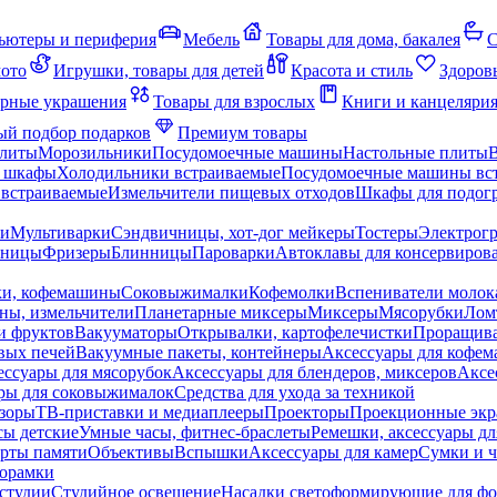
ьютеры и периферия
Мебель
Товары для дома, бакалея
С
мото
Игрушки, товары для детей
Красота и стиль
Здоров
рные украшения
Товары для взрослых
Книги и канцеляри
й подбор подарков
Премиум товары
плиты
Морозильники
Посудомоечные машины
Настольные плиты
 шкафы
Холодильники встраиваемые
Посудомоечные машины вс
встраиваемые
Измельчители пищевых отходов
Шкафы для подогр
чи
Мультиварки
Сэндвичницы, хот-дог мейкеры
Тостеры
Электрог
еницы
Фризеры
Блинницы
Пароварки
Автоклавы для консервиров
ки, кофемашины
Соковыжималки
Кофемолки
Вспениватели молок
ны, измельчители
Планетарные миксеры
Миксеры
Мясорубки
Лом
и фруктов
Вакууматоры
Открывалки, картофелечистки
Проращива
вых печей
Вакуумные пакеты, контейнеры
Аксессуары для кофе
ессуары для мясорубок
Аксессуары для блендеров, миксеров
Аксе
ры для соковыжималок
Средства для ухода за техникой
зоры
ТВ-приставки и медиаплееры
Проекторы
Проекционные эк
сы детские
Умные часы, фитнес-браслеты
Ремешки, аксессуары дл
рты памяти
Объективы
Вспышки
Аксессуары для камер
Сумки и ч
орамки
студии
Студийное освещение
Насадки светоформирующие для фо