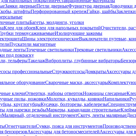
 для напольных покрытий
Реставрационные материалы
ые
Замки дверные
Петли дверные
Фурнитура дверная
Доводчики 
Скобы, штифты
Перфорированный крепеж
Гайки, шайбы
Заклепки
ерсальные
лочные плиты
Багеты, молдинги, уголки
на
Клеи для обоев
Клеи для напольных покрытий
Очистители, рас
Трубки термоусаживаемые
Изолирующие зажимы
лектрощита
Шины электротехнические
Выключатели путевые, ко
атели
Пускатели магнитные
одные ленты
Точечные светильники
Трековые светильники
Аксесс
и под покраску
ли, тельферы
Такелаж
Виброплиты, глубинные вибраторы
Бензор
сосы профессиональные
Стружкоотсосы
Домкраты
Аксессуары д
аяльное оборудование
Сварочные маски, аксессуары
Комплектующ
ечные ключи
Отвертки, наборы отверток
Ножницы слесарные
Кле
учные пилы, ножовки
Молотки, кувалды, киянки
Напильники
Ру
убцы, круглогубцы
Кусачки, болторезы, кабелерезы
Специнструм
ы для нарезки резьбы
Маркеры, карандаши строительные
Клейма
и
Малярный, отделочный инструмент
Скотч, ленты малярные
Дисп
иты
Огнетушители
Сумки, пояса для инструментов
Производствен
я бензорезов
Аксессуары для бетоносмесителей
Аксессуары для 