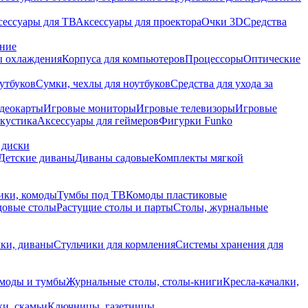
сессуары для ТВ
Аксессуары для проектора
Очки 3D
Средства
ание
 охлаждения
Корпуса для компьютеров
Процессоры
Оптические
утбуков
Сумки, чехлы для ноутбуков
Средства для ухода за
деокарты
Игровые мониторы
Игровые телевизоры
Игровые
акустика
Аксессуары для геймеров
Фигурки Funko
 диски
Детские диваны
Диваны садовые
Комплекты мягкой
ики, комоды
Тумбы под ТВ
Комоды пластиковые
довые столы
Растущие столы и парты
Столы, журнальные
ки, диваны
Стульчики для кормления
Системы хранения для
моды и тумбы
Журнальные столы, столы-книги
Кресла-качалки,
ки, скамьи
Ключницы, газетницы