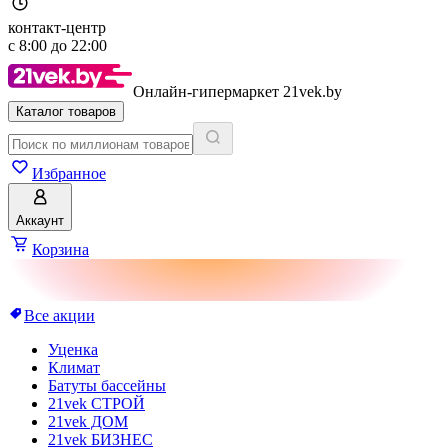
контакт-центр
с
8:00
до
22:00
Онлайн-гипермаркет 21vek.by
Каталог товаров
Избранное
Аккаунт
Корзина
Все акции
Уценка
Климат
Батуты бассейны
21vek СТРОЙ
21vek ДОМ
21vek БИЗНЕС