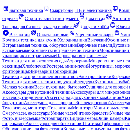
Бытовая техника
Смартфоны, ТВ и электроника
Комп
отделка
Строительный инструмент
Дом и сад
Авто и 
Товары для бизнеса, склада и офиса
Досуг и хобби
Ювели
Все акции
Оплата частями
Уцененные товары
Умны
Крупная техника для кухни
Холодильники
Вытяжки
Кухонные 
Встраиваемая техника, оборудование
Варочные панели
Духовые
встраиваемые
Комплекты встраиваемой техники
Морозильники 
упаковщики встраиваемые
Пароварки встраиваемые
Техника для приготовления еды
Аэрогрили
Микроволновые пе
кексницы
Хлебопечки
Ростеры, мини-печи
Йогуртницы, морож
фритюрницы
Яйцеварки
Попкорницы
Техника для приготовления напитков
Электрочайники
Кофевар
Техника для измельчения продуктов
Блендеры
Кухонные комбай
Мелкая техника
Весы кухонные, бытовые
Сушилки для овощей 
Аксессуары для кухонной техники
Аксессуары для микроволно
тостеров, сэндвичниц
Аксессуары для кухонных комбайнов
Акс
йогуртниц
Аксессуары для аэрогрилей, электрогрилей
Аксессуа
Телевизоры, мониторы
Телевизоры
Мониторы
Мониторы-телеви
Смарт-часы, аксессуары
Умные часы
Фитнес-браслеты
Умные ча
Фото, видеосъемка
Фотоаппараты
Видеокамеры
Экшн-камеры
Ка
видеокамер
Аксессуары для объективов
Штативы
Цифровые фот
Оборудование для фотостудии
Кольцевые лампы
Фоны для фото