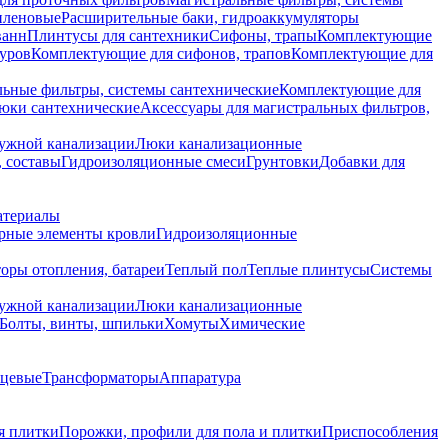
иленовые
Расширительные баки, гидроаккумуляторы
ванн
Плинтусы для сантехники
Сифоны, трапы
Комплектующие
уров
Комплектующие для сифонов, трапов
Комплектующие для
ьные фильтры, системы сантехнические
Комплектующие для
юки сантехнические
Аксессуары для магистральных фильтров,
ружной канализации
Люки канализационные
 составы
Гидроизоляционные смеси
Грунтовки
Добавки для
атериалы
рные элементы кровли
Гидроизоляционные
оры отопления, батареи
Теплый пол
Теплые плинтусы
Системы
ружной канализации
Люки канализационные
Болты, винты, шпильки
Хомуты
Химические
нцевые
Трансформаторы
Аппаратура
я плитки
Порожки, профили для пола и плитки
Приспособления