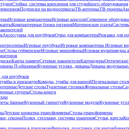
студии
Стойки, системы крепления для студийного оборудования
елевизоров
Подписки на видеосервисы
ТВ-антенны
ТВ-тюнеры
Ак
теры
Игровые компьютеры
Игровые консоли
Серверное оборудов
карты
Компьютерные блоки питания
Материнские платы
Системы
накопителей
ов
Аксессуары для ноутбуков
Очки для компьютера
Рюкзаки для но
контроллеры
Игровые ноутбуки
Игровые компьютеры
Игровые ви
ие
Столы геймерские
Игровые микрофоны
Игровая мультимедиа 
ониторов
диски
Карты памяти
Сетевые накопители
Картридеры
Оптические
иваны П-образные
Кухонные уголки, диваны
Диваны модульные
 для ноутбуков
тумбы в прихожую
Комоды, тумбы для ванной
Пеленальные стол
ьютерные
Детские столы
Туалетные столики
Журнальные столы
Са
денные группы
Столы-книги
ухни
уреты барные
Кухонный гарнитур
Кухонные модули
Кухонные угол
ры
Детские кроватки-трансформеры
Столы-трансформеры
ки, секции
Полки, стеллажи, системы хранения
Стулья, кресла
Ко
емы хранения в прихожую
Вешалки, подставки для зонтов
Банкет