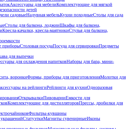
ваток
Аксессуары для мебели
Комплектующие для мягкой
безопасности детей
чели садовые
Надувная мебель
Кухни походные
Столы для сада
вые
Столы для балкона, лоджии
Шкафы для балкона,
ии
Кресла-качалки, кресла-маятники
Стулья для балкона,
роемкости
е приборы
Столовая посуда
Посуда для сервировки
Предметы
укава для выпечки
ссуары для охлаждения напитков
Наборы для бара, мини-
сита, воронки
Формы, приборы для приготовления
Молотки для
аксессуары на рейлинги
Рейлинги для кухни
Одноразовая
вирования
Открывалки
Пивоварни
Емкости для
тков
Комплектующие для дистилляторов
Прессы, дробилки для
лектрочайников
Фильтры-кувшины
я украшений
Статуэтки
Магниты сувенирные
Иконы
ля проточных фильтров
Магистральные фильтры, системы