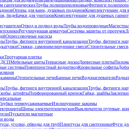
ем сантехнических
Трубы полипропиленовые
Фитинги полипроп
ддонов
Опоры для ванн, душевых поддонов
Комплектующие для 
ов, биде
Бачки для унитазов
Комплектующие для душевых гарнит
есушители
Отвод и подвод воды
Трубы водопроводные
Магистрал
антехники
Регулирующая арматура
Системы защиты от протечек
Л
ций
Опрессовочные насосы
ны
Трубы, фитинги внутренней канализации
Трубы, фитинги на
катурки
Стяжки, самонивелирующие смеси
Строительные смеси,
ки
Тротуарная плитка
ЛДСП
Мебельные щиты
Террасные доски
Древесные плиты
Пилом
ные системы
Поверхностный водоотвод
Кровельные софиты
Добо
тиляция
-камины
Отопительные печи
Банные печи
Водонагреватели
Радиат
ны
Трубы, фитинги внутренней канализации
Трубы, фитинги на
Скобы, штифты
Перфорированный крепеж
Гайки, шайбы
Заклепки
ерсальные
Трубки термоусаживаемые
Изолирующие зажимы
лектрощита
Шины электротехнические
Выключатели путевые, ко
атели
Пускатели магнитные
ки воды
усы, уголки, обводы для труб
Плинтусы для сантехники
Фуги дл