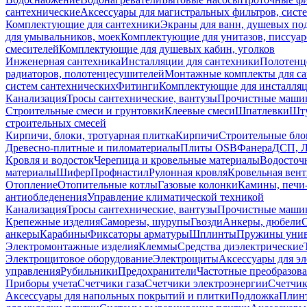
сантехнические
Аксессуары для магистральных фильтров, сист
Комплектующие для сантехники
Экраны для ванн, душевых по
для умывальников, моек
Комплектующие для унитазов, писсуар
смесителей
Комплектующие для душевых кабин, уголков
Инженерная сантехника
Инсталляции для сантехники
Полотенц
радиаторов, полотенцесушителей
Монтажные комплекты для с
систем сантехнических
Фитинги
Комплектующие для инсталля
Канализация
Тросы сантехнические, вантузы
Прочистные маши
Строительные смеси и грунтовки
Клеевые смеси
Шпатлевки
Шту
строительных смесей
Кирпичи, блоки, тротуарная плитка
Кирпичи
Строительные бло
Древесно-плитные и пиломатериалы
Плиты OSB
Фанера
ДСП, 
Кровля и водосток
Черепица и кровельные материалы
Водосточ
материалы
Шифер
Профнастил
Рулонная кровля
Кровельная вен
Отопление
Отопительные котлы
Газовые колонки
Камины, печи
антиобледенения
Управление климатической техникой
Канализация
Тросы сантехнические, вантузы
Прочистные маши
Крепежные изделия
Саморезы, шурупы
Гвозди
Анкеры, дюбели
анкеры
Карабины
Фиксаторы арматуры
Шплинты
Пружины унив
Электромонтажные изделия
Клеммы
Средства диэлектрические
Электрощитовое оборудование
Электрощиты
Аксессуары для э
управления
Рубильники
Предохранители
Частотные преобразов
Приборы учета
Счетчики газа
Счетчики электроэнергии
Счетчи
Аксессуары для напольных покрытий и плитки
Подложка
Плинт