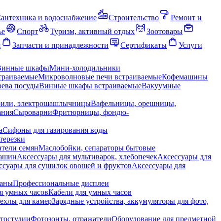
антехника и водоснабжение
Строительство
Ремонт и
ье
Спорт
Туризм, активный отдых
Зоотовары
я
Запчасти и принадлежности
Сертификаты
Услуги
Винные шкафы
Мини-холодильники
траиваемые
Микроволновые печи встраиваемые
Кофемашины
ева посуды
Винные шкафы встраиваемые
Вакуумные
рили, электрошашлычницы
Вафельницы, орешницы,
ания
Сыроварни
Фритюрницы, фондю-
а
Сифоны для газирования воды
терезки
тели семян
Маслобойки, сепараторы бытовые
машин
Аксессуары для мультиварок, хлебопечек
Аксессуары для
ссуары для сушилок овощей и фруктов
Аксессуары для
раны
Профессиональные дисплеи
я умных часов
Кабели для умных часов
ехлы для камер
Зарядные устройства, аккумуляторы для фото,
тостудии
Фотозонты, отражатели
Оборудование для предметной