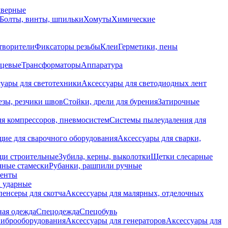
дверные
Болты, винты, шпильки
Хомуты
Химические
творители
Фиксаторы резьбы
Клеи
Герметики, пены
нцевые
Трансформаторы
Аппаратура
уары для светотехники
Аксессуары для светодиодных лент
езы, резчики швов
Стойки, дрели для бурения
Затирочные
ля компрессоров, пневмосистем
Системы пылеудаления для
ие для сварочного оборудования
Аксессуары для сварки,
щи строительные
Зубила, керны, выколотки
Щетки слесарные
чные стамески
Рубанки, рашпили ручные
енты
 ударные
енсеры для скотча
Аксессуары для малярных, отделочных
ная одежда
Спецодежда
Спецобувь
виброоборудования
Аксессуары для генераторов
Аксессуары для