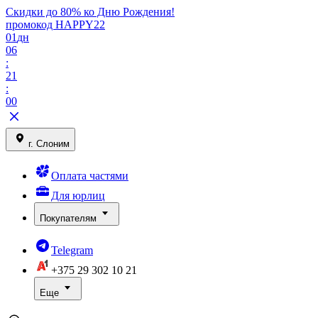
Скидки до 80% ко Дню Рождения!
промокод HAPPY22
01
дн
06
:
21
:
00
г. Слоним
Оплата частями
Для юрлиц
Покупателям
Telegram
+375 29
302 10 21
Еще