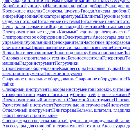
для укладки плитки
Системы выравнивания плитки
Аксессуары
Коробки и фурнитура
Наличники, коробки, доборы
Ручки дверн
Крепежные изделия
Саморезы, шурупы
Гвозди
Анкеры, дюбели
анкеры
Карабины
Фиксаторы арматуры
Шплинты
Пружины унив
Отделка потолка
Потолочные системы
Потолочные панели
Пото
Пены, клеи, герметики
Жидкие гвозди
Герметики
Монтажная пе
Электромонтажные изделия
Клеммы
Средства диэлектрические
Электрощитовое оборудование
Электрощиты
Аксессуары для э
управления
Рубильники
Предохранители
Частотные преобразов
Светотехника
Промышленное и сигнальное освещение
Светоди
Люки
Люки ревизионные
Люки под плитку
Люки напольные
Люк
Силовая и строительная техника
Бетоносмесители
Генераторы
Та
машины
Гидроинструмент
Погрузчики
Строительное оборудование
Компрессоры
Тепловые пушки
Пыле
электроинструмента
Пневмоинструмент
Сварочное и паяльное оборудование
Сварочное оборудование
П
пайки
Слесарный инструмент
Наборы инструментов
Головки, биты
Га
Столярный инструмент
Тиски, струбцины, гейферные зажимы
Р
Электромонтажный инструмент
Обжимной инструмент
Плоског
Разметочный инструмент
Разметочные инструменты
Инструмент
Отделочный инструмент
Плиткорезы
Кельмы, шпатели, гладилк
работ
Пленки строительные
Спецодежда и средства защиты
Средства индивидуальной защ
Аксессуары для силовой и строительной техники
Аксессуары дл