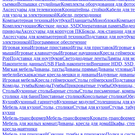
съемки
Вспышки студийные
Комплекты оборудования для фото
Аксессуары для телевизоров
Кронштейны, стойки
Кабели для т
для ухода за электроникой
Кабели, переходники
Компьютерная техника
Ноутбуки
Планшеты
Моноблоки
Компью
Комплектующие
Жесткие диски, SSD
Оперативная память
Видео
приводы
Аксессуары для корпусов ПК
Боксы, док-станции для 
Аксессуары для компьютерной техники
Подставки для ноутбук
электроникой
Программное обеспечение
Игровая зона
Игровые приставки
Игры для приставок
Игровые 
мыши
Игровые клавиатуры
Игровые наушники
Кресла геймерск
Pop
Подставки для ноутбуков
Светодиодные ленты
Лампы для м
Накопители данных
USB Flash накопители
Внешние HDD, SSD 
Мягкая мебель
Диваны, тахты
Диваны прямые
Диваны угловые
Д
мебели
Бескаркасные кресла-мешки и диваны
Надувные диваны
Игровая мебель
Кресла геймерские
Столы геймерские
Подставки
Комоды, тумбы
Комоды
Тумбы
Прикроватные тумбы
Обувницы, 
Столы
Кухонные столы
Барные столы
Столы письменные, комп
столики для бани
Приставные столики
Консольные столики
Обе
Кухня
Кухонный гарнитур
Кухонные модули
Столешницы для к
Мебель для кухни
Столы, столики
Стулья для кухни
Стулья, таб
кухни
Мебель-трансформер
Мебель-трансформер
Кровати-трансформе
Мебель для жилых комнат
Диваны, кресла для дома
Шкафы, стен
кресла-маятники
Мебель для прихожей
Секции, тумбы в прихожую
Полки и сист