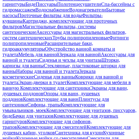
гарнитуры
Биде
Писсуары
Полотенцесушители
Спа-бассейны с
гидромассажем
Водоснабжение
Водонагреватели
Бытовые
насосы
Проточные фильтры для воды
Фильтры-
кувшины
Картриджи, комплектующие для проточных
фильтров
Магистральные фильтры, системы
сантехнические
Аксессуары для магистральных фильтров,
систем сантехнических
Трубы полипропиленовые
Фитинги
полипропиленовые
Расширительные баки,
гидроаккумуляторы
Обустройство ванной комнаты и
туалета
Мебель для ванной
Зеркала для ванной
Аксессуары для
ванной и туалета
Сиденья и чехлы для унитаза
Шторки,
карнизы для ванны
Стеклянные, пластиковые шторки для
ванны
Наборы для ванной и туалета
Зеркала
косметические
Сиденья для ванны
Коврики для ванной и
туалета
Экран-дверки в туалет
Комплектующие для мебели в
ванную
Комплектующие для сантехники
Экраны для ванн,
душевых поддонов
Опоры для ванн, душевых
поддонов
Комплектующие для ванн
Плинтусы для
сантехники
Сифоны, трапы
Комплектующие для
умывальников, моек
Комплектующие для унитазов, писсуаров,
биде
Бачки для унитазов
Комплектующие для душевых
гарнитуров
Комплектующие для сифонов,
трапов
Комплектующие для смесителей
Комплектующие для
душевых кабин, уголков
Сантехника для кухни
Кухонные
мойки
Кухонные мойки со смесителями
Смесители для