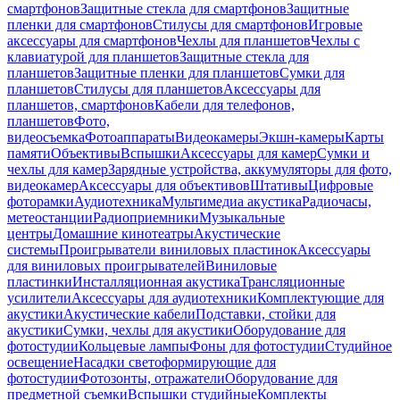
смартфонов
Защитные стекла для смартфонов
Защитные
пленки для смартфонов
Стилусы для смартфонов
Игровые
аксессуары для смартфонов
Чехлы для планшетов
Чехлы с
клавиатурой для планшетов
Защитные стекла для
планшетов
Защитные пленки для планшетов
Сумки для
планшетов
Стилусы для планшетов
Аксессуары для
планшетов, смартфонов
Кабели для телефонов,
планшетов
Фото,
видеосъемка
Фотоаппараты
Видеокамеры
Экшн-камеры
Карты
памяти
Объективы
Вспышки
Аксессуары для камер
Сумки и
чехлы для камер
Зарядные устройства, аккумуляторы для фото,
видеокамер
Аксессуары для объективов
Штативы
Цифровые
фоторамки
Аудиотехника
Мультимедиа акустика
Радиочасы,
метеостанции
Радиоприемники
Музыкальные
центры
Домашние кинотеатры
Акустические
системы
Проигрыватели виниловых пластинок
Аксессуары
для виниловых проигрывателей
Виниловые
пластинки
Инсталляционная акустика
Трансляционные
усилители
Аксессуары для аудиотехники
Комплектующие для
акустики
Акустические кабели
Подставки, стойки для
акустики
Сумки, чехлы для акустики
Оборудование для
фотостудии
Кольцевые лампы
Фоны для фотостудии
Студийное
освещение
Насадки светоформирующие для
фотостудии
Фотозонты, отражатели
Оборудование для
предметной съемки
Вспышки студийные
Комплекты