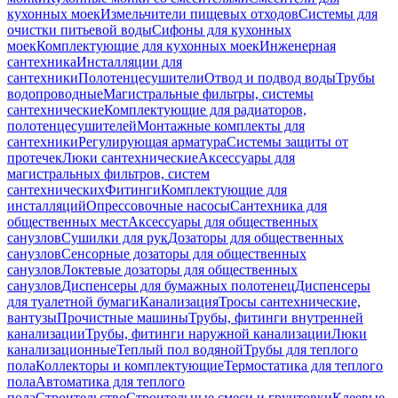
кухонных моек
Измельчители пищевых отходов
Системы для
очистки питьевой воды
Сифоны для кухонных
моек
Комплектующие для кухонных моек
Инженерная
сантехника
Инсталляции для
сантехники
Полотенцесушители
Отвод и подвод воды
Трубы
водопроводные
Магистральные фильтры, системы
сантехнические
Комплектующие для радиаторов,
полотенцесушителей
Монтажные комплекты для
сантехники
Регулирующая арматура
Системы защиты от
протечек
Люки сантехнические
Аксессуары для
магистральных фильтров, систем
сантехнических
Фитинги
Комплектующие для
инсталляций
Опрессовочные насосы
Сантехника для
общественных мест
Аксессуары для общественных
санузлов
Сушилки для рук
Дозаторы для общественных
санузлов
Сенсорные дозаторы для общественных
санузлов
Локтевые дозаторы для общественных
санузлов
Диспенсеры для бумажных полотенец
Диспенсеры
для туалетной бумаги
Канализация
Тросы сантехнические,
вантузы
Прочистные машины
Трубы, фитинги внутренней
канализации
Трубы, фитинги наружной канализации
Люки
канализационные
Теплый пол водяной
Трубы для теплого
пола
Коллекторы и комплектующие
Термостатика для теплого
пола
Автоматика для теплого
пола
Строительство
Строительные смеси и грунтовки
Клеевые