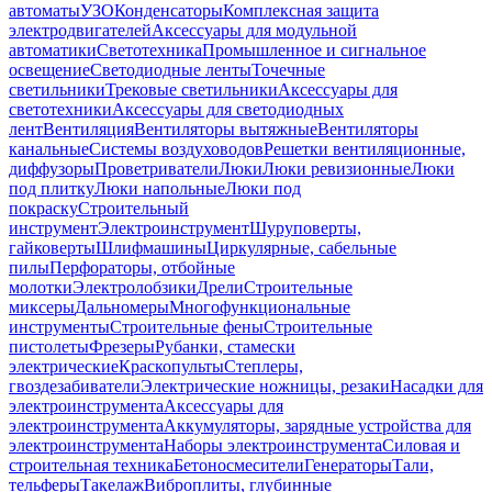
автоматы
УЗО
Конденсаторы
Комплексная защита
электродвигателей
Аксессуары для модульной
автоматики
Светотехника
Промышленное и сигнальное
освещение
Светодиодные ленты
Точечные
светильники
Трековые светильники
Аксессуары для
светотехники
Аксессуары для светодиодных
лент
Вентиляция
Вентиляторы вытяжные
Вентиляторы
канальные
Системы воздуховодов
Решетки вентиляционные,
диффузоры
Проветриватели
Люки
Люки ревизионные
Люки
под плитку
Люки напольные
Люки под
покраску
Строительный
инструмент
Электроинструмент
Шуруповерты,
гайковерты
Шлифмашины
Циркулярные, сабельные
пилы
Перфораторы, отбойные
молотки
Электролобзики
Дрели
Строительные
миксеры
Дальномеры
Многофункциональные
инструменты
Строительные фены
Строительные
пистолеты
Фрезеры
Рубанки, стамески
электрические
Краскопульты
Степлеры,
гвоздезабиватели
Электрические ножницы, резаки
Насадки для
электроинструмента
Аксессуары для
электроинструмента
Аккумуляторы, зарядные устройства для
электроинструмента
Наборы электроинструмента
Силовая и
строительная техника
Бетоносмесители
Генераторы
Тали,
тельферы
Такелаж
Виброплиты, глубинные