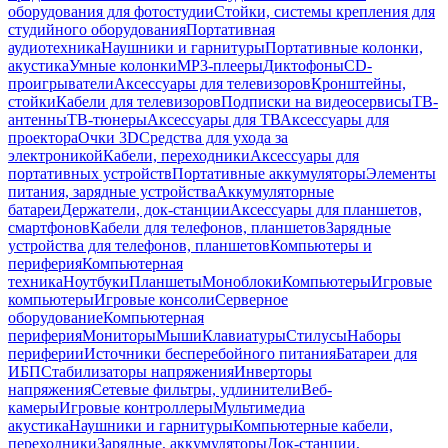
оборудования для фотостудии
Стойки, системы крепления для
студийного оборудования
Портативная
аудиотехника
Наушники и гарнитуры
Портативные колонки,
акустика
Умные колонки
MP3-плееры
Диктофоны
CD-
проигрыватели
Аксессуары для телевизоров
Кронштейны,
стойки
Кабели для телевизоров
Подписки на видеосервисы
ТВ-
антенны
ТВ-тюнеры
Аксессуары для ТВ
Аксессуары для
проектора
Очки 3D
Средства для ухода за
электроникой
Кабели, переходники
Аксессуары для
портативных устройств
Портативные аккумуляторы
Элементы
питания, зарядные устройства
Аккумуляторные
батареи
Держатели, док-станции
Аксессуары для планшетов,
смартфонов
Кабели для телефонов, планшетов
Зарядные
устройства для телефонов, планшетов
Компьютеры и
периферия
Компьютерная
техника
Ноутбуки
Планшеты
Моноблоки
Компьютеры
Игровые
компьютеры
Игровые консоли
Серверное
оборудование
Компьютерная
периферия
Мониторы
Мыши
Клавиатуры
Стилусы
Наборы
периферии
Источники бесперебойного питания
Батареи для
ИБП
Стабилизаторы напряжения
Инверторы
напряжения
Сетевые фильтры, удлинители
Веб-
камеры
Игровые контроллеры
Мультимедиа
акустика
Наушники и гарнитуры
Компьютерные кабели,
переходники
Зарядные, аккумуляторы
Док-станции,