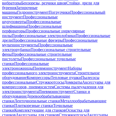
вибраторы
Бензорезы, резчики швов
Стойки, дрели для
бурения
Затирочные
машины
Гидроинструмент
Погрузчики
Профессиональный
инструмент
Профессиональные
шуруповерты
Профессиональные
шлифмашины
Профессиональные
перфораторы
Профессиональные циркулярные
пилы
Профессиональные электролобзики
Профессиональные
дрели
Профессиональные фрезеры
Профессиональные
мультиинструменты
Профессиональные
электрорубанки
Профессиональные строительные
фены
Профессиональные строительные
пистолеты
Профессиональные точильные
станки
Профессиональные
электроножницы
Пневмоинструмент
Наборы
профессионального электроинструмента
Строительное
оборудование
Компрессоры
Тепловые пушки
Пылесосы
профессиональные
Стружкоотсосы
Домкраты
Аксессуары для
компрессоров, пневмосистем
Системы пылеудаления для
электроинструмента
Пневмоинструмент
Станки и
оборудование
Деревообрабатывающие
станки
Ленточнопильные станки
Металлообрабатывающие
станки
Плиткорезные станки
Точильные
станки
Комплектующие для станков
Оснастка для
станков
Аксессуары для станков
Стружкоотсосы
Аксессуары