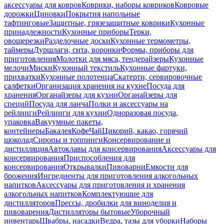
аксессуары для ковров
Коврики, наборы ковриков
Ковровые
дорожки
Циновки
Покрытия напольные
тафтинговые
Защитные, грязезащитные коврики
Кухонные
принадлежности
Кухонные приборы
Терки,
овощерезки
Разделочные доски
Кухонные термометры,
таймеры
Дуршлаги, сита, воронки
Формы, приборы для
приготовления
Молотки для мяса, тендерайзеры
Кухонные
мелочи
Миски
Кухонный текстиль
Кухонные фартуки,
прихватки
Кухонные полотенца
Скатерти, сервировочные
салфетки
Организация хранения на кухне
Посуда для
хранения
Органайзеры для кухни
Органайзеры для
специй
Посуда для ланча
Полки и аксессуары на
рейлинги
Рейлинги для кухни
Одноразовая посуда,
упаковка
Вакуумные пакеты,
контейнеры
Бакалея
Кофе
Чай
Цикорий, какао, горячий
шоколад
Сиропы и топпинги
Консервирование и
дистилляция
Автоклавы для консервирования
Аксессуары для
консервирования
Приспособления для
консервирования
Открывалки
Пивоварни
Емкости для
брожения
Ингредиенты для приготовления алкогольных
напитков
Аксессуары для приготовления и хранения
алкогольных напитков
Комплектующие для
дистилляторов
Прессы, дробилки для виноделия и
пивоварения
Дистилляторы бытовые
Уборочный
инвентарь
Швабры, насадки
Ведра, тазы для уборки
Наборы