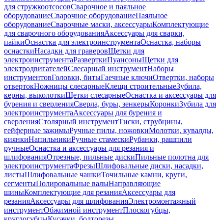
для стружкоотсосов
Сварочное и паяльное
оборудование
Сварочное оборудование
Паяльное
оборудование
Сварочные маски, аксессуары
Комплектующие
для сварочного оборудования
Аксессуары для сварки,
пайки
Оснастка для электроинструмента
Оснастка, наборы
оснастки
Насадки для граверов
Щетки для
электроинструмента
Развертки
Пуансоны
Щетки для
электродвигателей
Слесарный инструмент
Наборы
инструментов
Головки, биты
Гаечные ключи
Отвертки, наборы
отверток
Ножницы слесарные
Клещи строительные
Зубила,
керны, выколотки
Щетки слесарные
Оснастка и аксессуары для
бурения и сверления
Сверла, буры, зенкеры
Коронки
Зубила для
электроинструмента
Аксессуары для бурения и
сверления
Столярный инструмент
Тиски, струбцины,
гейферные зажимы
Ручные пилы, ножовки
Молотки, кувалды,
киянки
Напильники
Ручные стамески
Рубанки, рашпили
ручные
Оснастка и аксессуары для резания и
шлифования
Отрезные, пильные диски
Пильные полотна для
электроинструмента
Фрезы
Шлифовальные диски, насадки,
листы
Шлифовальные чашки
Точильные камни, круги,
сегменты
Полировальные валы
Направляющие
шины
Комплектующие для резания
Аксессуары для
резания
Аксессуары для шлифования
Электромонтажный
инструмент
Обжимной инструмент
Плоскогубцы,
круглогубцы
Кусачки, болторезы,