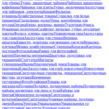
для уборки
Турки, заварочные чайники
Чайники заварочные,
кофейники
Чайники для плиты
Турки, молочники
Аксессуары
для чайников, электрочайников
Фильтры-
кувшины
Хозяйственные товары
Сушилки для белья,
прищепки
Гладильные доски
Урны, контейнеры для
мусора
Органайзеры, корзины, ящики
Туалетная бумага,
бумажные полотенца
Салфетки, мочалки, губки, мусорные
пакеты
Фольга, пленка, пакеты
Упаковочная тара
Аксессуары
для глажения
Аксессуары для стирки
Веревки,
шпагаты
Емкости, дозаторы для моющих средств
Вешалки-
плечики
Мешки хозяйственные
Сувениры
Копилки
Картины,
постеры
Фотоальбомы
Рамки для фотографий,
картин
Предметы интерьера
Шкатулки, подставки для
украшений
Статуэтки
Магниты
сувенирные
Иконы
Праздничный декор
Товары для
праздника
Елки
Аксессуары для елей новогодних
Новогодние
украшения
Светодиодные гирлянды, декорации
Светодиодные
фигуры, игрушки
Временные
татуировки
Фотобутафория
Товары для
маскарада
Подарки
Подарки, подарочные наборы
Подарочные
наборы косметики для лица и тела
Наборы для
бритья
Оформление подарков
Сантехника и
водоснабжение
Сантехника
Душевые кабины, поддоны,
двери
Ванны
Унитазы
Умывальники
Умывальники со
смесителями
Смесители
Душевые панели,