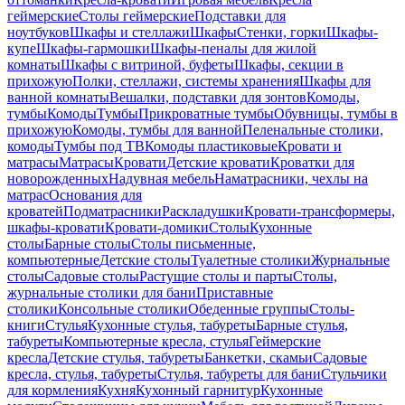
геймерские
Столы геймерские
Подставки для
ноутбуков
Шкафы и стеллажи
Шкафы
Стенки, горки
Шкафы-
купе
Шкафы-гармошки
Шкафы-пеналы для жилой
комнаты
Шкафы с витриной, буфеты
Шкафы, секции в
прихожую
Полки, стеллажи, системы хранения
Шкафы для
ванной комнаты
Вешалки, подставки для зонтов
Комоды,
тумбы
Комоды
Тумбы
Прикроватные тумбы
Обувницы, тумбы в
прихожую
Комоды, тумбы для ванной
Пеленальные столики,
комоды
Тумбы под ТВ
Комоды пластиковые
Кровати и
матрасы
Матрасы
Кровати
Детские кровати
Кроватки для
новорожденных
Надувная мебель
Наматрасники, чехлы на
матрас
Основания для
кроватей
Подматрасники
Раскладушки
Кровати-трансформеры,
шкафы-кровати
Кровати-домики
Столы
Кухонные
столы
Барные столы
Столы письменные,
компьютерные
Детские столы
Туалетные столики
Журнальные
столы
Садовые столы
Растущие столы и парты
Столы,
журнальные столики для бани
Приставные
столики
Консольные столики
Обеденные группы
Столы-
книги
Стулья
Кухонные стулья, табуреты
Барные стулья,
табуреты
Компьютерные кресла, стулья
Геймерские
кресла
Детские стулья, табуреты
Банкетки, скамьи
Садовые
кресла, стулья, табуреты
Стулья, табуреты для бани
Стульчики
для кормления
Кухня
Кухонный гарнитур
Кухонные