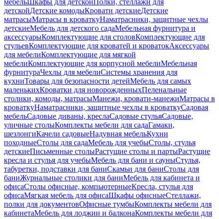
мебель
Шкафы для детской
Полки, стеллажи для
детской
Детские комоды
Кровати детские
Детские
матрасы
Матрасы в кроватку
Наматрасники, защитные чехлы
детские
Мебель для детского сада
Мебельная фурнитура и
аксессуары
Комплектующие для столов
Комплектующие для
стульев
Комплектующие для кроватей и кроваток
Аксессуары
для мебели
Комплектующие для мягкой
мебели
Комплектующие для корпусной мебели
Мебельная
фурнитура
Чехлы для мебели
Системы хранения для
кухни
Товары для безопасности детей
Мебель для самых
маленьких
Кроватки для новорожденных
Пеленальные
столики, комоды, матрасы
Манежи, кровати-манежи
Матрасы в
кроватку
Наматрасники, защитные чехлы в кроватку
Садовая
мебель
Садовые диваны, кресла
Садовые стулья
Садовые,
уличные столы
Комплекты мебели для сада
Гамаки,
шезлонги
Качели садовые
Надувная мебель
Кухни
походные
Столы для сада
Мебель для учебы
Столы, стулья
детские
Письменные столы
Растущие столы и парты
Растущие
кресла и стулья для учебы
Мебель для бани и сауны
Стулья,
табуретки, подставки для бани
Скамьи для бани
Столы для
бани
Журнальные столики для бани
Мебель для кабинета и
офиса
Столы офисные, компьютерные
Кресла, стулья для
офиса
Мягкая мебель для офиса
Шкафы офисные
Стеллажи,
полки для документов
Офисные тумбы
Комплекты мебели для
кабинета
Мебель для лоджии и балкона
Комплекты мебели для