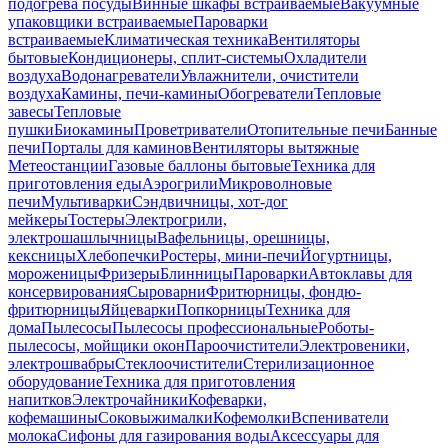
подогрева посуды
Винные шкафы встраиваемые
Вакуумные
упаковщики встраиваемые
Пароварки
встраиваемые
Климатическая техника
Вентиляторы
бытовые
Кондиционеры, сплит-системы
Охладители
воздуха
Водонагреватели
Увлажнители, очистители
воздуха
Камины, печи-камины
Обогреватели
Тепловые
завесы
Тепловые
пушки
Биокамины
Проветриватели
Отопительные печи
Банные
печи
Порталы для каминов
Вентиляторы вытяжные
Метеостанции
Газовые баллоны бытовые
Техника для
приготовления еды
Аэрогрили
Микроволновые
печи
Мультиварки
Сэндвичницы, хот-дог
мейкеры
Тостеры
Электрогрили,
электрошашлычницы
Вафельницы, орешницы,
кексницы
Хлебопечки
Ростеры, мини-печи
Йогуртницы,
мороженицы
Фризеры
Блинницы
Пароварки
Автоклавы для
консервирования
Сыроварни
Фритюрницы, фондю-
фритюрницы
Яйцеварки
Попкорницы
Техника для
дома
Пылесосы
Пылесосы профессиональные
Роботы-
пылесосы, мойщики окон
Пароочистители
Электровеники,
электрошвабры
Стеклоочистители
Стерилизационное
оборудование
Техника для приготовления
напитков
Электрочайники
Кофеварки,
кофемашины
Соковыжималки
Кофемолки
Вспениватели
молока
Сифоны для газирования воды
Аксессуары для