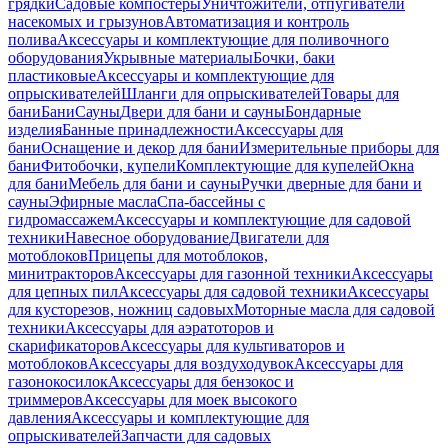
грядки
Садовые компостеры
Уничтожители, отпугиватели
насекомых и грызунов
Автоматизация и контроль
полива
Аксессуары и комплектующие для поливочного
оборудования
Укрывные материалы
Бочки, баки
пластиковые
Аксессуары и комплектующие для
опрыскивателей
Шланги для опрыскивателей
Товары для
бани
Бани
Сауны
Двери для бани и сауны
Бондарные
изделия
Банные принадлежности
Аксессуары для
бани
Оснащение и декор для бани
Измерительные приборы для
бани
Фитобочки, купели
Комплектующие для купелей
Окна
для бани
Мебель для бани и сауны
Ручки дверные для бани и
сауны
Эфирные масла
Спа-бассейны с
гидромассажем
Аксессуары и комплектующие для садовой
техники
Навесное оборудование
Двигатели для
мотоблоков
Прицепы для мотоблоков,
минитракторов
Аксессуары для газонной техники
Аксессуары
для цепных пил
Аксессуары для садовой техники
Аксессуары
для кусторезов, ножниц садовых
Моторные масла для садовой
техники
Аксессуары для аэратоторов и
скарификаторов
Аксессуары для культиваторов и
мотоблоков
Аксессуары для воздуходувок
Аксессуары для
газонокосилок
Аксессуары для бензокос и
триммеров
Аксессуары для моек высокого
давления
Аксессуары и комплектующие для
опрыскивателей
Запчасти для садовых