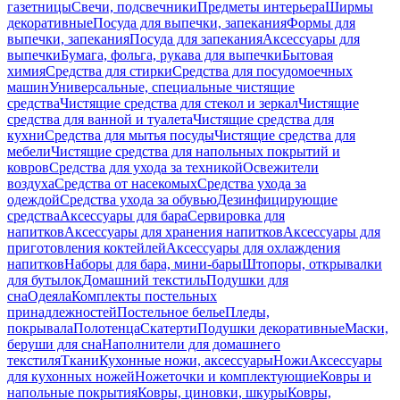
газетницы
Свечи, подсвечники
Предметы интерьера
Ширмы
декоративные
Посуда для выпечки, запекания
Формы для
выпечки, запекания
Посуда для запекания
Аксессуары для
выпечки
Бумага, фольга, рукава для выпечки
Бытовая
химия
Средства для стирки
Средства для посудомоечных
машин
Универсальные, специальные чистящие
средства
Чистящие средства для стекол и зеркал
Чистящие
средства для ванной и туалета
Чистящие средства для
кухни
Средства для мытья посуды
Чистящие средства для
мебели
Чистящие средства для напольных покрытий и
ковров
Средства для ухода за техникой
Освежители
воздуха
Средства от насекомых
Средства ухода за
одеждой
Средства ухода за обувью
Дезинфицирующие
средства
Аксессуары для бара
Сервировка для
напитков
Аксессуары для хранения напитков
Аксессуары для
приготовления коктейлей
Аксессуары для охлаждения
напитков
Наборы для бара, мини-бары
Штопоры, открывалки
для бутылок
Домашний текстиль
Подушки для
сна
Одеяла
Комплекты постельных
принадлежностей
Постельное белье
Пледы,
покрывала
Полотенца
Скатерти
Подушки декоративные
Маски,
беруши для сна
Наполнители для домашнего
текстиля
Ткани
Кухонные ножи, аксессуары
Ножи
Аксессуары
для кухонных ножей
Ножеточки и комплектующие
Ковры и
напольные покрытия
Ковры, циновки, шкуры
Ковры,