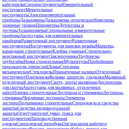
кабелерезы
Специнструменты
Измерительный
инструмент
Мерительные
инструменты
Электроизмерительные
приборы
Дальномеры
Дальномеры оптические
Нивелиры,
лазерные уровни
Пирометры
Детекторы и
тестеры
Толщиномеры
Специальные измерительные
приборы
Аксессуары для измерительных
приборов
Разметочный инструмент
Разметочные
инструменты
Инструменты для нарезки резьбы
Маркеры,
карандаши строительные
Клейма ударные
Строительно-
монтажный инструмент
Заклепочники
Труборезы,
трубогибы
Ножи строительные
Мультитулы
Пробойники,
просекатели отверстий
Ломы
Степлеры
механические
Стеклорезы
Прикаточные валики
Отделочный
инструмент
Плиткорезы
Кельмы, шпатели, гладилки
Малярный,
отделочный инструмент
Скотч, ленты малярные
Диспенсеры
для скотча
Аксессуары для малярных, отделочных
работ
Пленки строительные
Лестницы и стремянки
Лестницы,
стремянки
Чердачные лестницы
Элементы
лестниц
Подъемники строительные
Спецодежда и средства
защиты
Средства индивидуальной
защиты
Огнетушители
Сумки, пояса для
инструментов
Производственная
одежда
Спецодежда
Спецобувь
Организация рабочего
пространства
Фонари, прожекторы
Кейсы, ящики для