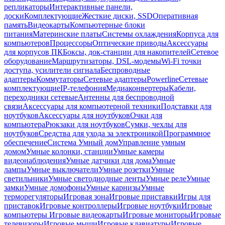
репликаторы
Интерактивные панели,
доски
Комплектующие
Жесткие диски, SSD
Оперативная
память
Видеокарты
Компьютерные блоки
питания
Материнские платы
Системы охлаждения
Корпуса для
компьютеров
Процессоры
Оптические приводы
Аксессуары
для корпусов ПК
Боксы, док-станции для накопителей
Сетевое
оборудование
Маршрутизаторы, DSL-модемы
Wi-Fi точки
доступа, усилители сигнала
Беспроводные
адаптеры
Коммутаторы
Сетевые адаптеры
Powerline
Сетевые
комплектующие
IP-телефония
Медиаконвертеры
Кабели,
переходники сетевые
Антенны для беспроводной
связи
Аксессуары для компьютерной техники
Подставки для
ноутбуков
Аксессуары для ноутбуков
Очки для
компьютера
Рюкзаки для ноутбуков
Сумки, чехлы для
ноутбуков
Средства для ухода за электроникой
Программное
обеспечение
Система Умный дом
Управление умным
домом
Умные колонки, станции
Умные камеры
видеонаблюдения
Умные датчики для дома
Умные
лампы
Умные выключатели
Умные розетки
Умные
светильники
Умные светодиодные ленты
Умные реле
Умные
замки
Умные домофоны
Умные карнизы
Умные
терморегуляторы
Игровая зона
Игровые приставки
Игры для
приставок
Игровые контроллеры
Игровые ноутбуки
Игровые
компьютеры
Игровые видеокарты
Игровые мониторы
Игровые
телевизоры
Игровые мыши
Игровые клавиатуры
Игровые