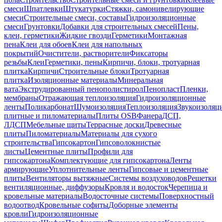
смеси
Шпатлевки
Штукатурки
Стяжки, самонивелирующие
смеси
Строительные смеси, составы
Гидроизоляционные
смеси
Грунтовки
Добавки для строительных смесей
Пены,
клеи, герметики
Жидкие гвозди
Герметики
Монтажная
пена
Клеи для обоев
Клеи для напольных
покрытий
Очистители, растворители
Фиксаторы
резьбы
Клеи
Герметики, пены
Кирпичи, блоки, тротуарная
плитка
Кирпичи
Строительные блоки
Тротуарная
плитка
Изоляционные материалы
Минеральная
вата
Экструдированный пенополистирол
Пенопласт
Пленки,
мембраны
Отражающая теплоизоляция
Гидроизоляционные
ленты
Поликарбонат
Шумоизоляция
Теплоизоляция
Звукоизоляц
плитные и пиломатериалы
Плиты OSB
Фанера
ДСП,
ЛДСП
Мебельные щиты
Террасные доски
Древесные
плиты
Пиломатериалы
Материалы для сухого
строительства
Гипсокартон
Гипсоволокнистые
листы
Цементные плиты
Профили для
гипсокартона
Комплектующие для гипсокартона
Ленты
армирующие
Уплотнительные ленты
Гипсовые и цементные
плиты
Вентиляторы вытяжные
Системы воздуховодов
Решетки
вентиляционные, диффузоры
Кровля и водосток
Черепица и
кровельные материалы
Водосточные системы
Поверхностный
водоотвод
Кровельные софиты
Доборные элементы
кровли
Гидроизоляционные