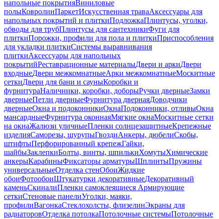
напольные покрытия
Виниловые
полы
Ковролин
Паркет
Искусственная трава
Аксессуары для
напольных покрытий и плитки
Подложка
Плинтусы, уголки,
обводы для труб
Плинтусы для сантехники
Фуги для
плитки
Порожки, профили для пола и плитки
Приспособления
для укладки плитки
Системы выравнивания
плитки
Аксессуары для напольных
покрытий
Реставрационные материалы
Двери и арки
Двери
входные
Двери межкомнатные
Арки межкомнатные
Москитные
сетки
Двери для бани и сауны
Коробки и
фурнитура
Наличники, коробки, доборы
Ручки дверные
Замки
дверные
Петли дверные
Фурнитура дверная
Доводчики
дверные
Окна и подоконники
Окна
Подоконники, отливы
Окна
мансардные
Фурнитура оконная
Мягкие окна
Москитные сетки
на окна
Жалюзи уличные
Пленки солнцезащитные
Крепежные
изделия
Саморезы, шурупы
Гвозди
Анкеры, дюбели
Скобы,
штифты
Перфорированный крепеж
Гайки,
шайбы
Заклепки
Болты, винты, шпильки
Хомуты
Химические
анкеры
Карабины
Фиксаторы арматуры
Шплинты
Пружины
универсальные
Отделка стен
Обои
Жидкие
обои
Фотообои
Штукатурки декоративные
Декоративный
камень
Скинали
Пленки самоклеящиеся
Армирующие
сетки
Стеновые панели
Уголки, маяки,
профили
Вагонка
Стеклохолсты, флизелин
Экраны для
радиаторов
Отделка потолка
Потолочные системы
Потолочные