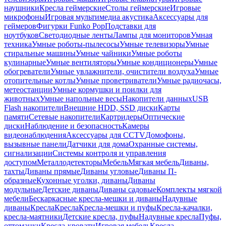
наушники
Кресла геймерские
Столы геймерские
Игровые
микрофоны
Игровая мультимедиа акустика
Аксессуары для
геймеров
Фигурки Funko Pop
Подставки для
ноутбуков
Светодиодные ленты
Лампы для мониторов
Умная
техника
Умные роботы-пылесосы
Умные телевизоры
Умные
стиральные машины
Умные чайники
Умные роботы
кулинарные
Умные вентиляторы
Умные кондиционеры
Умные
обогреватели
Умные увлажнители, очистители воздуха
Умные
отопительные котлы
Умные проветриватели
Умные радиочасы,
метеостанции
Умные кормушки и поилки для
животных
Умные напольные весы
Накопители данных
USB
Flash накопители
Внешние HDD, SSD диски
Карты
памяти
Сетевые накопители
Картридеры
Оптические
диски
Наблюдение и безопасность
Камеры
видеонаблюдения
Аксессуары для CCTV
Домофоны,
вызывные панели
Датчики для дома
Охранные системы,
сигнализации
Системы контроля и управления
доступом
Металлодетекторы
Мебель
Мягкая мебель
Диваны,
тахты
Диваны прямые
Диваны угловые
Диваны П-
образные
Кухонные уголки, диваны
Диваны
модульные
Детские диваны
Диваны садовые
Комплекты мягкой
мебели
Бескаркасные кресла-мешки и диваны
Надувные
диваны
Кресла
Кресла
Кресла-мешки и пуфы
Кресла-качалки,
кресла-маятники
Детские кресла, пуфы
Надувные кресла
Пуфы,
оттоманки
Кресла-кровати
Игровая мебель
Кресла