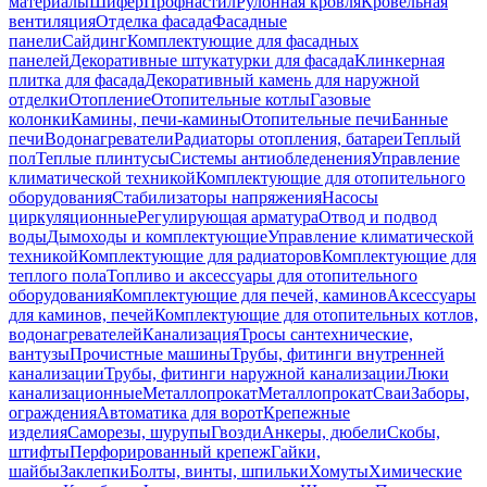
материалы
Шифер
Профнастил
Рулонная кровля
Кровельная
вентиляция
Отделка фасада
Фасадные
панели
Сайдинг
Комплектующие для фасадных
панелей
Декоративные штукатурки для фасада
Клинкерная
плитка для фасада
Декоративный камень для наружной
отделки
Отопление
Отопительные котлы
Газовые
колонки
Камины, печи-камины
Отопительные печи
Банные
печи
Водонагреватели
Радиаторы отопления, батареи
Теплый
пол
Теплые плинтусы
Системы антиобледенения
Управление
климатической техникой
Комплектующие для отопительного
оборудования
Стабилизаторы напряжения
Насосы
циркуляционные
Регулирующая арматура
Отвод и подвод
воды
Дымоходы и комплектующие
Управление климатической
техникой
Комплектующие для радиаторов
Комплектующие для
теплого пола
Топливо и аксессуары для отопительного
оборудования
Комплектующие для печей, каминов
Аксессуары
для каминов, печей
Комплектующие для отопительных котлов,
водонагревателей
Канализация
Тросы сантехнические,
вантузы
Прочистные машины
Трубы, фитинги внутренней
канализации
Трубы, фитинги наружной канализации
Люки
канализационные
Металлопрокат
Металлопрокат
Сваи
Заборы,
ограждения
Автоматика для ворот
Крепежные
изделия
Саморезы, шурупы
Гвозди
Анкеры, дюбели
Скобы,
штифты
Перфорированный крепеж
Гайки,
шайбы
Заклепки
Болты, винты, шпильки
Хомуты
Химические