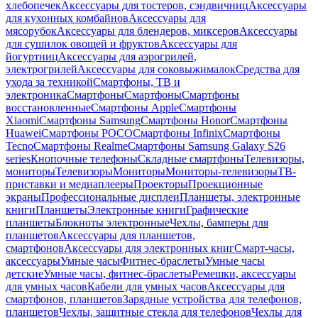
хлебопечек
Аксессуары для тостеров, сэндвичниц
Аксессуары
для кухонных комбайнов
Аксессуары для
мясорубок
Аксессуары для блендеров, миксеров
Аксессуары
для сушилок овощей и фруктов
Аксессуары для
йогуртниц
Аксессуары для аэрогрилей,
электрогрилей
Аксессуары для соковыжималок
Средства для
ухода за техникой
Смартфоны, ТВ и
электроника
Смартфоны
Смартфоны
Смартфоны
восстановленные
Смартфоны Apple
Смартфоны
Xiaomi
Смартфоны Samsung
Смартфоны Honor
Смартфоны
Huawei
Смартфоны POCO
Смартфоны Infinix
Смартфоны
Tecno
Смартфоны Realme
Смартфоны Samsung Galaxy S26
series
Кнопочные телефоны
Складные смартфоны
Телевизоры,
мониторы
Телевизоры
Мониторы
Мониторы-телевизоры
ТВ-
приставки и медиаплееры
Проекторы
Проекционные
экраны
Профессиональные дисплеи
Планшеты, электронные
книги
Планшеты
Электронные книги
Графические
планшеты
Блокноты электронные
Чехлы, бамперы для
планшетов
Аксессуары для планшетов,
смартфонов
Аксессуары для электронных книг
Смарт-часы,
аксессуары
Умные часы
Фитнес-браслеты
Умные часы
детские
Умные часы, фитнес-браслеты
Ремешки, аксессуары
для умных часов
Кабели для умных часов
Аксессуары для
смартфонов, планшетов
Зарядные устройства для телефонов,
планшетов
Чехлы, защитные стекла для телефонов
Чехлы для