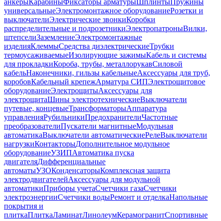
анкеры
Карабины
Фиксаторы арматуры
Шплинты
Пружины
универсальные
Электромонтажное оборудование
Розетки и
выключатели
Электрические звонки
Коробки
распределительные и подрозетники
Электропатроны
Вилки,
штепсели
Заземление
Электромонтажные
изделия
Клеммы
Средства диэлектрические
Трубки
термоусаживаемые
Изолирующие зажимы
Кабель и системы
для прокладки
Короба, трубы, металлорукав
Силовой
кабель
Наконечники, гильзы кабельные
Аксессуары для труб,
коробов
Кабельный крепеж
Арматура СИП
Электрощитовое
оборудование
Электрощиты
Аксессуары для
электрощита
Шины электротехнические
Выключатели
путевые, концевые
Трансформаторы
Аппаратура
управления
Рубильники
Предохранители
Частотные
преобразователи
Пускатели магнитные
Модульная
автоматика
Выключатели автоматические
Реле
Выключатели
нагрузки
Контакторы
Дополнительное модульное
оборудование
УЗИП
Автоматика пуска
двигателя
Дифференциальные
автоматы
УЗО
Конденсаторы
Комплексная защита
электродвигателей
Аксессуары для модульной
автоматики
Приборы учета
Счетчики газа
Счетчики
электроэнергии
Счетчики воды
Ремонт и отделка
Напольные
покрытия и
плитка
Плитка
Ламинат
Линолеум
Керамогранит
Спортивные