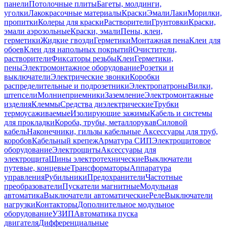
панели
Потолочные плиты
Багеты, молдинги,
уголки
Лакокрасочные материалы
Краски
Эмали
Лаки
Морилки,
пропитки
Колеры для краски
Растворители
Грунтовки
Краски,
эмали аэрозольные
Краски, эмали
Пены, клеи,
герметики
Жидкие гвозди
Герметики
Монтажная пена
Клеи для
обоев
Клеи для напольных покрытий
Очистители,
растворители
Фиксаторы резьбы
Клеи
Герметики,
пены
Электромонтажное оборудование
Розетки и
выключатели
Электрические звонки
Коробки
распределительные и подрозетники
Электропатроны
Вилки,
штепсели
Молниеприемники
Заземление
Электромонтажные
изделия
Клеммы
Средства диэлектрические
Трубки
термоусаживаемые
Изолирующие зажимы
Кабель и системы
для прокладки
Короба, трубы, металлорукав
Силовой
кабель
Наконечники, гильзы кабельные
Аксессуары для труб,
коробов
Кабельный крепеж
Арматура СИП
Электрощитовое
оборудование
Электрощиты
Аксессуары для
электрощита
Шины электротехнические
Выключатели
путевые, концевые
Трансформаторы
Аппаратура
управления
Рубильники
Предохранители
Частотные
преобразователи
Пускатели магнитные
Модульная
автоматика
Выключатели автоматические
Реле
Выключатели
нагрузки
Контакторы
Дополнительное модульное
оборудование
УЗИП
Автоматика пуска
двигателя
Дифференциальные