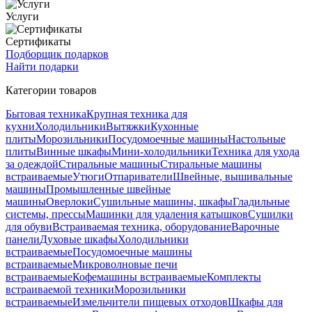
Услуги
Сертификаты
Подборщик подарков
Найти подарки
Категории товаров
Бытовая техника
Крупная техника для
кухни
Холодильники
Вытяжки
Кухонные
плиты
Морозильники
Посудомоечные машины
Настольные
плиты
Винные шкафы
Мини-холодильники
Техника для ухода
за одеждой
Стиральные машины
Стиральные машины
встраиваемые
Утюги
Отпариватели
Швейные, вышивальные
машины
Промышленные швейные
машины
Оверлоки
Сушильные машины, шкафы
Гладильные
системы, прессы
Машинки для удаления катышков
Сушилки
для обуви
Встраиваемая техника, оборудование
Варочные
панели
Духовые шкафы
Холодильники
встраиваемые
Посудомоечные машины
встраиваемые
Микроволновые печи
встраиваемые
Кофемашины встраиваемые
Комплекты
встраиваемой техники
Морозильники
встраиваемые
Измельчители пищевых отходов
Шкафы для