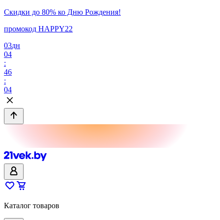
Скидки до 80% ко Дню Рождения!
промокод HAPPY22
03
дн
04
:
46
:
04
Каталог товаров