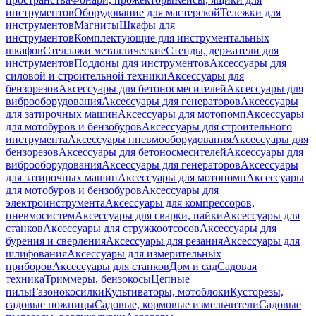
инструментов
Оборудование для мастерской
Тележки для
инструментов
Магниты
Шкафы для
инструментов
Комплектующие для инструментальных
шкафов
Стеллажи металлические
Стенды, держатели для
инструментов
Поддоны для инструментов
Аксессуары для
силовой и строительной техники
Аксессуары для
бензорезов
Аксессуары для бетоносмесителей
Аксессуары для
виброоборудования
Аксессуары для генераторов
Аксессуары
для затирочных машин
Аксессуары для мотопомп
Аксессуары
для мотобуров и бензобуров
Аксессуары для строительного
инструмента
Аксессуары пневмооборудования
Аксессуары для
бензорезов
Аксессуары для бетоносмесителей
Аксессуары для
виброоборудования
Аксессуары для генераторов
Аксессуары
для затирочных машин
Аксессуары для мотопомп
Аксессуары
для мотобуров и бензобуров
Аксессуары для
электроинструмента
Аксессуары для компрессоров,
пневмосистем
Аксессуары для сварки, пайки
Аксессуары для
станков
Аксессуары для стружкоотсосов
Аксессуары для
бурения и сверления
Аксессуары для резания
Аксессуары для
шлифования
Аксессуары для измерительных
приборов
Аксессуары для станков
Дом и сад
Садовая
техника
Триммеры, бензокосы
Цепные
пилы
Газонокосилки
Культиваторы, мотоблоки
Кусторезы,
садовые ножницы
Садовые, кормовые измельчители
Садовые