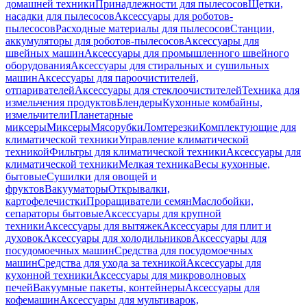
домашней техники
Принадлежности для пылесосов
Щетки,
насадки для пылесосов
Аксессуары для роботов-
пылесосов
Расходные материалы для пылесосов
Станции,
аккумуляторы для роботов-пылесосов
Аксессуары для
швейных машин
Аксессуары для промышленного швейного
оборудования
Аксессуары для стиральных и сушильных
машин
Аксессуары для пароочистителей,
отпаривателей
Аксессуары для стеклоочистителей
Техника для
измельчения продуктов
Блендеры
Кухонные комбайны,
измельчители
Планетарные
миксеры
Миксеры
Мясорубки
Ломтерезки
Комплектующие для
климатической техники
Управление климатической
техникой
Фильтры для климатической техники
Аксессуары для
климатической техники
Мелкая техника
Весы кухонные,
бытовые
Сушилки для овощей и
фруктов
Вакууматоры
Открывалки,
картофелечистки
Проращиватели семян
Маслобойки,
сепараторы бытовые
Аксессуары для крупной
техники
Аксессуары для вытяжек
Аксессуары для плит и
духовок
Аксессуары для холодильников
Аксессуары для
посудомоечных машин
Средства для посудомоечных
машин
Средства для ухода за техникой
Аксессуары для
кухонной техники
Аксессуары для микроволновых
печей
Вакуумные пакеты, контейнеры
Аксессуары для
кофемашин
Аксессуары для мультиварок,