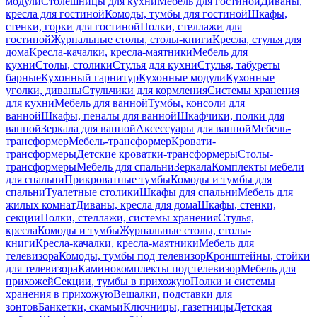
модули
Столешницы для кухни
Мебель для гостиной
Диваны,
кресла для гостиной
Комоды, тумбы для гостиной
Шкафы,
стенки, горки для гостиной
Полки, стеллажи для
гостиной
Журнальные столы, столы-книги
Кресла, стулья для
дома
Кресла-качалки, кресла-маятники
Мебель для
кухни
Столы, столики
Стулья для кухни
Стулья, табуреты
барные
Кухонный гарнитур
Кухонные модули
Кухонные
уголки, диваны
Стульчики для кормления
Системы хранения
для кухни
Мебель для ванной
Тумбы, консоли для
ванной
Шкафы, пеналы для ванной
Шкафчики, полки для
ванной
Зеркала для ванной
Аксессуары для ванной
Мебель-
трансформер
Мебель-трансформер
Кровати-
трансформеры
Детские кроватки-трансформеры
Столы-
трансформеры
Мебель для спальни
Зеркала
Комплекты мебели
для спальни
Прикроватные тумбы
Комоды и тумбы для
спальни
Туалетные столики
Шкафы для спальни
Мебель для
жилых комнат
Диваны, кресла для дома
Шкафы, стенки,
секции
Полки, стеллажи, системы хранения
Стулья,
кресла
Комоды и тумбы
Журнальные столы, столы-
книги
Кресла-качалки, кресла-маятники
Мебель для
телевизора
Комоды, тумбы под телевизор
Кронштейны, стойки
для телевизора
Каминокомплекты под телевизор
Мебель для
прихожей
Секции, тумбы в прихожую
Полки и системы
хранения в прихожую
Вешалки, подставки для
зонтов
Банкетки, скамьи
Ключницы, газетницы
Детская