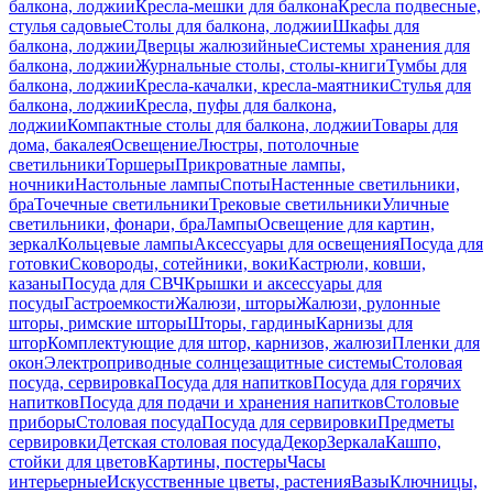
балкона, лоджии
Кресла-мешки для балкона
Кресла подвесные,
стулья садовые
Столы для балкона, лоджии
Шкафы для
балкона, лоджии
Дверцы жалюзийные
Системы хранения для
балкона, лоджии
Журнальные столы, столы-книги
Тумбы для
балкона, лоджии
Кресла-качалки, кресла-маятники
Стулья для
балкона, лоджии
Кресла, пуфы для балкона,
лоджии
Компактные столы для балкона, лоджии
Товары для
дома, бакалея
Освещение
Люстры, потолочные
светильники
Торшеры
Прикроватные лампы,
ночники
Настольные лампы
Споты
Настенные светильники,
бра
Точечные светильники
Трековые светильники
Уличные
светильники, фонари, бра
Лампы
Освещение для картин,
зеркал
Кольцевые лампы
Аксессуары для освещения
Посуда для
готовки
Сковороды, сотейники, воки
Кастрюли, ковши,
казаны
Посуда для СВЧ
Крышки и аксессуары для
посуды
Гастроемкости
Жалюзи, шторы
Жалюзи, рулонные
шторы, римские шторы
Шторы, гардины
Карнизы для
штор
Комплектующие для штор, карнизов, жалюзи
Пленки для
окон
Электроприводные солнцезащитные системы
Столовая
посуда, сервировка
Посуда для напитков
Посуда для горячих
напитков
Посуда для подачи и хранения напитков
Столовые
приборы
Столовая посуда
Посуда для сервировки
Предметы
сервировки
Детская столовая посуда
Декор
Зеркала
Кашпо,
стойки для цветов
Картины, постеры
Часы
интерьерные
Искусственные цветы, растения
Вазы
Ключницы,