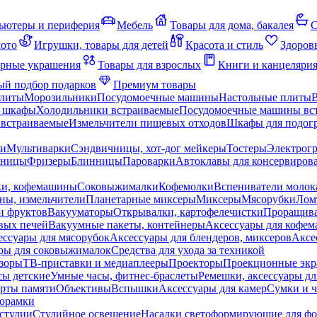
ьютеры и периферия
Мебель
Товары для дома, бакалея
С
мото
Игрушки, товары для детей
Красота и стиль
Здоров
рные украшения
Товары для взрослых
Книги и канцеляри
й подбор подарков
Премиум товары
плиты
Морозильники
Посудомоечные машины
Настольные плиты
 шкафы
Холодильники встраиваемые
Посудомоечные машины вс
встраиваемые
Измельчители пищевых отходов
Шкафы для подогр
чи
Мультиварки
Сэндвичницы, хот-дог мейкеры
Тостеры
Электрог
еницы
Фризеры
Блинницы
Пароварки
Автоклавы для консервиров
ки, кофемашины
Соковыжималки
Кофемолки
Вспениватели молок
ны, измельчители
Планетарные миксеры
Миксеры
Мясорубки
Лом
и фруктов
Вакууматоры
Открывалки, картофелечистки
Проращива
вых печей
Вакуумные пакеты, контейнеры
Аксессуары для кофе
ессуары для мясорубок
Аксессуары для блендеров, миксеров
Аксе
ры для соковыжималок
Средства для ухода за техникой
зоры
ТВ-приставки и медиаплееры
Проекторы
Проекционные эк
сы детские
Умные часы, фитнес-браслеты
Ремешки, аксессуары дл
рты памяти
Объективы
Вспышки
Аксессуары для камер
Сумки и ч
орамки
студии
Студийное освещение
Насадки светоформирующие для фо