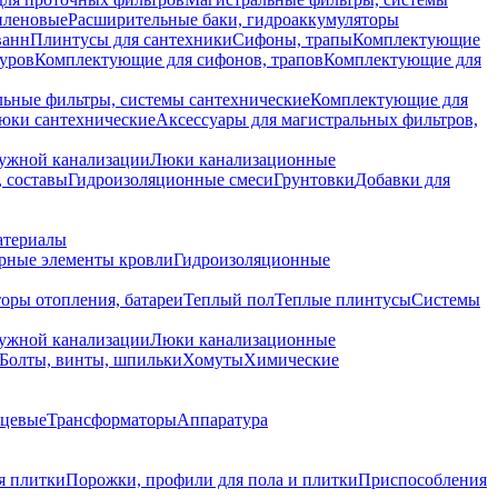
иленовые
Расширительные баки, гидроаккумуляторы
ванн
Плинтусы для сантехники
Сифоны, трапы
Комплектующие
уров
Комплектующие для сифонов, трапов
Комплектующие для
ьные фильтры, системы сантехнические
Комплектующие для
юки сантехнические
Аксессуары для магистральных фильтров,
ружной канализации
Люки канализационные
 составы
Гидроизоляционные смеси
Грунтовки
Добавки для
атериалы
рные элементы кровли
Гидроизоляционные
оры отопления, батареи
Теплый пол
Теплые плинтусы
Системы
ружной канализации
Люки канализационные
Болты, винты, шпильки
Хомуты
Химические
нцевые
Трансформаторы
Аппаратура
я плитки
Порожки, профили для пола и плитки
Приспособления