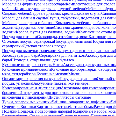
Мебельная фурнитура и аксессуары
Комплектующие для столов
мебели
Комплектующие для корпусной мебели
Мебельная фурн
Садовая мебель
Садовые диваны, кресла
Садовые стулья
Садовые
Мебель для бани и сауны
Стулья, табуретки, подставки для бани
Мебель для лоджии и балкона
Комплекты мебели для балкона, 
лоджии
Дверцы жалюзийные
Системы хранения для балкона, л
лоджии
Кресла, пуфы для балкона, лоджии
Компактные столы дл
Посуда для готовки
Сковороды, сотейники, воки
Кастрюли, ков
Столовая посуда, сервировка
Посуда для напитков
Посуда для г
сервировки
Детская столовая посуда
Посуда для выпечки, запекания
Формы для выпечки, запекания
Аксессуары для бара
Сервировка для напитков
Аксессуары для 
бары
Штопоры, открывалки для бутылок
Кухонные ножи, аксессуары
Ножи
Аксессуары для кухонных н
Кухонные принадлежности
Кухонные приборы
Терки, овощерез
мяса, тендерайзеры
Кухонные мелочи
Миски
Организация хранения на кухне
Посуда для хранения
Органайзе
посуда, упаковка
Вакуумные пакеты, контейнеры
Консервирование и дистилляция
Автоклавы для консервирован
брожения
Ингредиенты для приготовления алкогольных напит
виноделия и пивоварения
Дистилляторы бытовые
Турки, заварочные чайники
Чайники заварочные, кофейники
Ча
Сувениры
Копилки
Картины, постеры
Фотоальбомы
Рамки для ф
Подарки
Подарки, подарочные наборы
Подарочные наборы косм
Водоснабжение
Водонагреватели
Бытовые насосы
Проточные фи