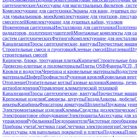
сантехнические
Аксессуары для магистральных фильтров, сист
Комплектующие для сантехники
Экраны для ванн, душевых по
для умывальников, моек
Комплектующие для унитазов, писсуар
смесителей
Комплектующие для душевых кабин, уголков
Инженерная сантехника
Инсталляции для сантехники
Полотенц
радиаторов, полотенцесушителей
Монтажные комплекты для с
систем сантехнических
Фитинги
Комплектующие для инсталля
Канализация
Тросы сантехнические, вантузы
Прочистные маши
Строительные смеси и грунтовки
Клеевые смеси
Шпатлевки
Шту
строительных смесей
Кирпичи, блоки, тротуарная плитка
Кирпичи
Строительные бло
Древесно-плитные и пиломатериалы
Плиты OSB
Фанера
ДСП, 
Кровля и водосток
Черепица и кровельные материалы
Водосточ
материалы
Шифер
Профнастил
Рулонная кровля
Кровельная вен
Отопление
Отопительные котлы
Газовые колонки
Камины, печи
антиобледенения
Управление климатической техникой
Канализация
Тросы сантехнические, вантузы
Прочистные маши
Крепежные изделия
Саморезы, шурупы
Гвозди
Анкеры, дюбели
анкеры
Карабины
Фиксаторы арматуры
Шплинты
Пружины унив
Электромонтажные изделия
Клеммы
Средства диэлектрические
Электрощитовое оборудование
Электрощиты
Аксессуары для э
управления
Рубильники
Предохранители
Частотные преобразов
Приборы учета
Счетчики газа
Счетчики электроэнергии
Счетчи
Аксессуары для напольных покрытий и плитки
Подложка
Плинт