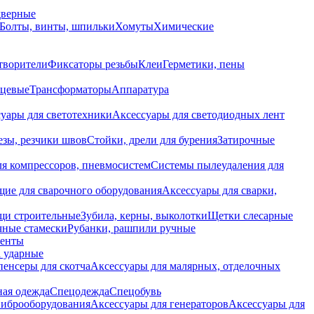
дверные
Болты, винты, шпильки
Хомуты
Химические
творители
Фиксаторы резьбы
Клеи
Герметики, пены
нцевые
Трансформаторы
Аппаратура
уары для светотехники
Аксессуары для светодиодных лент
езы, резчики швов
Стойки, дрели для бурения
Затирочные
ля компрессоров, пневмосистем
Системы пылеудаления для
ие для сварочного оборудования
Аксессуары для сварки,
щи строительные
Зубила, керны, выколотки
Щетки слесарные
чные стамески
Рубанки, рашпили ручные
енты
 ударные
енсеры для скотча
Аксессуары для малярных, отделочных
ная одежда
Спецодежда
Спецобувь
виброоборудования
Аксессуары для генераторов
Аксессуары для