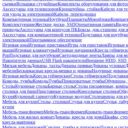
съемки
Вспышки студийные
Комплекты оборудования для фото
Аксессуары для телевизоров
Кронштейны, стойки
Кабели для т
для ухода за электроникой
Кабели, переходники
Компьютерная техника
Ноутбуки
Планшеты
Моноблоки
Компью
Комплектующие
Жесткие диски, SSD
Оперативная память
Видео
приводы
Аксессуары для корпусов ПК
Боксы, док-станции для 
Аксессуары для компьютерной техники
Подставки для ноутбук
электроникой
Программное обеспечение
Игровая зона
Игровые приставки
Игры для приставок
Игровые 
мыши
Игровые клавиатуры
Игровые наушники
Кресла геймерск
Pop
Подставки для ноутбуков
Светодиодные ленты
Лампы для м
Накопители данных
USB Flash накопители
Внешние HDD, SSD 
Мягкая мебель
Диваны, тахты
Диваны прямые
Диваны угловые
Д
мебели
Бескаркасные кресла-мешки и диваны
Надувные диваны
Игровая мебель
Кресла геймерские
Столы геймерские
Подставки
Комоды, тумбы
Комоды
Тумбы
Прикроватные тумбы
Обувницы, 
Столы
Кухонные столы
Барные столы
Столы письменные, комп
столики для бани
Приставные столики
Консольные столики
Обе
Кухня
Кухонный гарнитур
Кухонные модули
Столешницы для к
Мебель для кухни
Столы, столики
Стулья для кухни
Стулья, таб
кухни
Мебель-трансформер
Мебель-трансформер
Кровати-трансформе
Мебель для жилых комнат
Диваны, кресла для дома
Шкафы, стен
кресла-маятники
Мебель для прихожей
Секции, тумбы в прихожую
Полки и сист