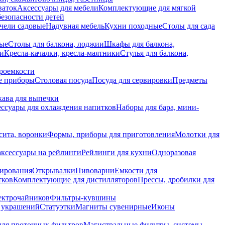
ваток
Аксессуары для мебели
Комплектующие для мягкой
безопасности детей
чели садовые
Надувная мебель
Кухни походные
Столы для сада
вые
Столы для балкона, лоджии
Шкафы для балкона,
ии
Кресла-качалки, кресла-маятники
Стулья для балкона,
роемкости
е приборы
Столовая посуда
Посуда для сервировки
Предметы
укава для выпечки
ссуары для охлаждения напитков
Наборы для бара, мини-
сита, воронки
Формы, приборы для приготовления
Молотки для
аксессуары на рейлинги
Рейлинги для кухни
Одноразовая
вирования
Открывалки
Пивоварни
Емкости для
тков
Комплектующие для дистилляторов
Прессы, дробилки для
лектрочайников
Фильтры-кувшины
я украшений
Статуэтки
Магниты сувенирные
Иконы
ля проточных фильтров
Магистральные фильтры, системы