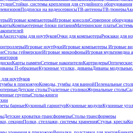
студии
Стойки, системы крепления для студийного оборудования
елевизоров
Подписки на видеосервисы
ТВ-антенны
ТВ-тюнеры
Ак
теры
Игровые компьютеры
Игровые консоли
Серверное оборудов
карты
Компьютерные блоки питания
Материнские платы
Системы
накопителей
ов
Аксессуары для ноутбуков
Очки для компьютера
Рюкзаки для но
контроллеры
Игровые ноутбуки
Игровые компьютеры
Игровые ви
ие
Столы геймерские
Игровые микрофоны
Игровая мультимедиа 
ониторов
диски
Карты памяти
Сетевые накопители
Картридеры
Оптические
иваны П-образные
Кухонные уголки, диваны
Диваны модульные
 для ноутбуков
тумбы в прихожую
Комоды, тумбы для ванной
Пеленальные стол
ьютерные
Детские столы
Туалетные столики
Журнальные столы
Са
денные группы
Столы-книги
ухни
уреты барные
Кухонный гарнитур
Кухонные модули
Кухонные угол
ры
Детские кроватки-трансформеры
Столы-трансформеры
ки, секции
Полки, стеллажи, системы хранения
Стулья, кресла
Ко
емы хранения в прихожую
Вешалки, подставки для зонтов
Банкет