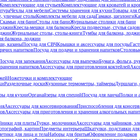
Комплектующие для стульев
Комплектующие для кроватей и кро
итура
Чехлы для мебели
Системы хранения для кухни
Товары для 
, уличные столы
Комплекты мебели для сада
Гамаки, шезлонги
Ка
Скамьи для бани
Столы для бани
Журнальные столики для бани
лоджии
Кресла-мешки для балкона
Кресла подвесные, стулья садо
оджии
Журнальные столы, столы-книги
Тумбы для балкона, лодж
я балкона, лоджии
ши, казаны
Посуда для СВЧ
Крышки и аксессуары для посуды
Гаст
орячих напитков
Посуда для подачи и хранения напитков
Столовы
Посуда для запекания
Аксессуары для выпечки
Бумага, фольга, р
хранения напитков
Аксессуары для приготовления коктейлей
Аксе
ожей
Ножеточки и комплектующие
ки
Разделочные доски
Кухонные термометры, таймеры
Дуршлаги, 
ры для кухни
Органайзеры для специй
Посуда для ланча
Полки и 
ия
Аксессуары для консервирования
Приспособления для консер
ков
Аксессуары для приготовления и хранения алкогольных напи
йники для плиты
Турки, молочники
Аксессуары для чайников, э
отографий, картин
Предметы интерьера
Шкатулки, подставки дл
етики для лица и тела
Наборы для бритья
Оформление подарков
льтры для воды
Фильтры-кувшины
Картриджи, комплектующие д