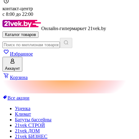
контакт-центр
с
8:00
до
22:00
Онлайн-гипермаркет 21vek.by
Каталог товаров
Избранное
Аккаунт
Корзина
Все акции
Уценка
Климат
Батуты бассейны
21vek СТРОЙ
21vek ДОМ
21vek БИЗНЕС