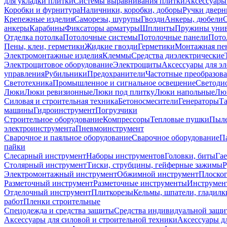
для укладки плитки
Системы выравнивания плитки
Аксессуары
Коробки и фурнитура
Наличники, коробки, доборы
Ручки дверн
Крепежные изделия
Саморезы, шурупы
Гвозди
Анкеры, дюбели
анкеры
Карабины
Фиксаторы арматуры
Шплинты
Пружины унив
Отделка потолка
Потолочные системы
Потолочные панели
Пото
Пены, клеи, герметики
Жидкие гвозди
Герметики
Монтажная пе
Электромонтажные изделия
Клеммы
Средства диэлектрические
Электрощитовое оборудование
Электрощиты
Аксессуары для э
управления
Рубильники
Предохранители
Частотные преобразов
Светотехника
Промышленное и сигнальное освещение
Светоди
Люки
Люки ревизионные
Люки под плитку
Люки напольные
Люк
Силовая и строительная техника
Бетоносмесители
Генераторы
Та
машины
Гидроинструмент
Погрузчики
Строительное оборудование
Компрессоры
Тепловые пушки
Пыле
электроинструмента
Пневмоинструмент
Сварочное и паяльное оборудование
Сварочное оборудование
П
пайки
Слесарный инструмент
Наборы инструментов
Головки, биты
Га
Столярный инструмент
Тиски, струбцины, гейферные зажимы
Р
Электромонтажный инструмент
Обжимной инструмент
Плоског
Разметочный инструмент
Разметочные инструменты
Инструмент
Отделочный инструмент
Плиткорезы
Кельмы, шпатели, гладилк
работ
Пленки строительные
Спецодежда и средства защиты
Средства индивидуальной защ
Аксессуары для силовой и строительной техники
Аксессуары дл