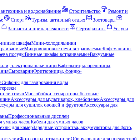
антехника и водоснабжение
Строительство
Ремонт и
ье
Спорт
Туризм, активный отдых
Зоотовары
я
Запчасти и принадлежности
Сертификаты
Услуги
Винные шкафы
Мини-холодильники
траиваемые
Микроволновые печи встраиваемые
Кофемашины
ева посуды
Винные шкафы встраиваемые
Вакуумные
рили, электрошашлычницы
Вафельницы, орешницы,
ания
Сыроварни
Фритюрницы, фондю-
а
Сифоны для газирования воды
терезки
тели семян
Маслобойки, сепараторы бытовые
машин
Аксессуары для мультиварок, хлебопечек
Аксессуары для
ссуары для сушилок овощей и фруктов
Аксессуары для
раны
Профессиональные дисплеи
я умных часов
Кабели для умных часов
ехлы для камер
Зарядные устройства, аккумуляторы для фото,
тостудии
Фотозонты, отражатели
Оборудование для предметной