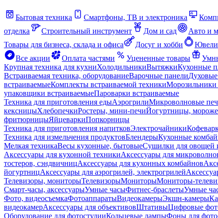
Бытовая техника
Смартфоны, ТВ и электроника
Комп
отделка
Строительный инструмент
Дом и сад
Авто и 
Товары для бизнеса, склада и офиса
Досуг и хобби
Ювели
Все акции
Оплата частями
Уцененные товары
Умны
Крупная техника для кухни
Холодильники
Вытяжки
Кухонные 
Встраиваемая техника, оборудование
Варочные панели
Духовые
встраиваемые
Комплекты встраиваемой техники
Морозильники 
упаковщики встраиваемые
Пароварки встраиваемые
Техника для приготовления еды
Аэрогрили
Микроволновые пе
кексницы
Хлебопечки
Ростеры, мини-печи
Йогуртницы, морож
фритюрницы
Яйцеварки
Попкорницы
Техника для приготовления напитков
Электрочайники
Кофевар
Техника для измельчения продуктов
Блендеры
Кухонные комбай
Мелкая техника
Весы кухонные, бытовые
Сушилки для овощей 
Аксессуары для кухонной техники
Аксессуары для микроволно
тостеров, сэндвичниц
Аксессуары для кухонных комбайнов
Акс
йогуртниц
Аксессуары для аэрогрилей, электрогрилей
Аксессуа
Телевизоры, мониторы
Телевизоры
Мониторы
Мониторы-телеви
Смарт-часы, аксессуары
Умные часы
Фитнес-браслеты
Умные ча
Фото, видеосъемка
Фотоаппараты
Видеокамеры
Экшн-камеры
Ка
видеокамер
Аксессуары для объективов
Штативы
Цифровые фот
Оборудование для фотостудии
Кольцевые лампы
Фоны для фото