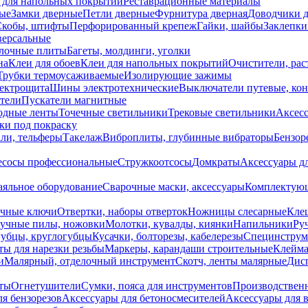
 для напольных покрытий
Реставрационные материалы
ые
Замки дверные
Петли дверные
Фурнитура дверная
Доводчики 
Скобы, штифты
Перфорированный крепеж
Гайки, шайбы
Заклепки
ерсальные
лочные плиты
Багеты, молдинги, уголки
на
Клеи для обоев
Клеи для напольных покрытий
Очистители, рас
Трубки термоусаживаемые
Изолирующие зажимы
лектрощита
Шины электротехнические
Выключатели путевые, ко
атели
Пускатели магнитные
одные ленты
Точечные светильники
Трековые светильники
Аксесс
и под покраску
ли, тельферы
Такелаж
Виброплиты, глубинные вибраторы
Бензор
сосы профессиональные
Стружкоотсосы
Домкраты
Аксессуары д
аяльное оборудование
Сварочные маски, аксессуары
Комплектующ
ечные ключи
Отвертки, наборы отверток
Ножницы слесарные
Кле
учные пилы, ножовки
Молотки, кувалды, киянки
Напильники
Ру
убцы, круглогубцы
Кусачки, болторезы, кабелерезы
Специнструм
ы для нарезки резьбы
Маркеры, карандаши строительные
Клейма
и
Малярный, отделочный инструмент
Скотч, ленты малярные
Дисп
иты
Огнетушители
Сумки, пояса для инструментов
Производствен
я бензорезов
Аксессуары для бетоносмесителей
Аксессуары для 