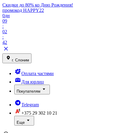
Скидки до 80% ко Дню Рождения!
промокод HAPPY22
0
дн
09
:
02
:
42
г. Слоним
Оплата частями
Для юрлиц
Покупателям
Telegram
+375 29
302 10 21
Еще