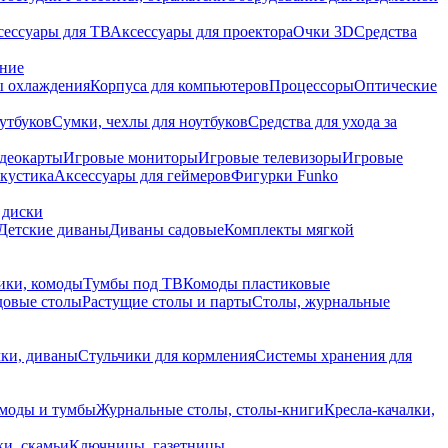
сессуары для ТВ
Аксессуары для проектора
Очки 3D
Средства
ание
 охлаждения
Корпуса для компьютеров
Процессоры
Оптические
утбуков
Сумки, чехлы для ноутбуков
Средства для ухода за
деокарты
Игровые мониторы
Игровые телевизоры
Игровые
акустика
Аксессуары для геймеров
Фигурки Funko
 диски
Детские диваны
Диваны садовые
Комплекты мягкой
ики, комоды
Тумбы под ТВ
Комоды пластиковые
довые столы
Растущие столы и парты
Столы, журнальные
ки, диваны
Стульчики для кормления
Системы хранения для
моды и тумбы
Журнальные столы, столы-книги
Кресла-качалки,
ки, скамьи
Ключницы, газетницы