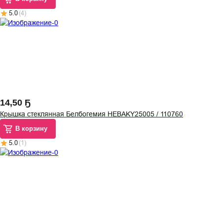
5.0
(
4
)
14
,
50 Ҕ
Крышка стеклянная Белбогемия HEBAKY25005 / 110760
В корзину
5.0
(
1
)