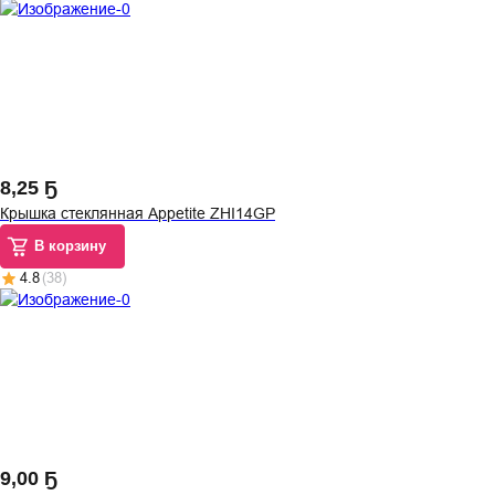
8
,
25 Ҕ
Крышка стеклянная Appetite ZHI14GP
В корзину
4.8
(
38
)
9
,
00 Ҕ