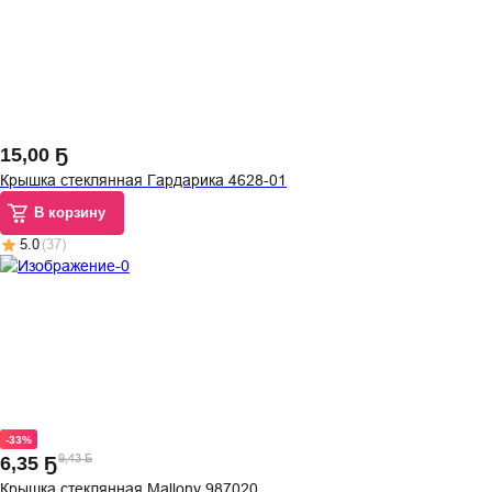
15
,
00 Ҕ
Крышка стеклянная Гардарика 4628-01
В корзину
5.0
(
37
)
-33%
9,43 Ҕ
6
,
35 Ҕ
Крышка стеклянная Mallony 987020