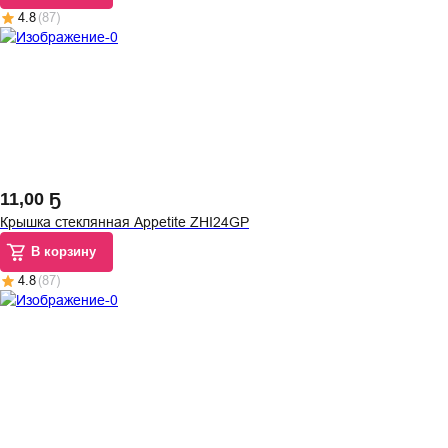
4.8
(
87
)
11
,
00 Ҕ
Крышка стеклянная Appetite ZHI24GP
В корзину
4.8
(
87
)