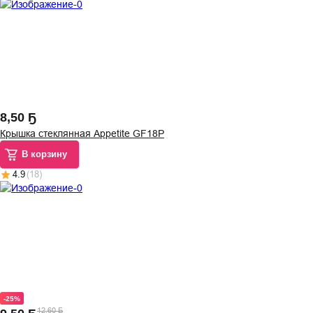
8
,
50 Ҕ
Крышка стеклянная Appetite GF18P
В корзину
4.9
(
18
)
-25%
12,60 Ҕ