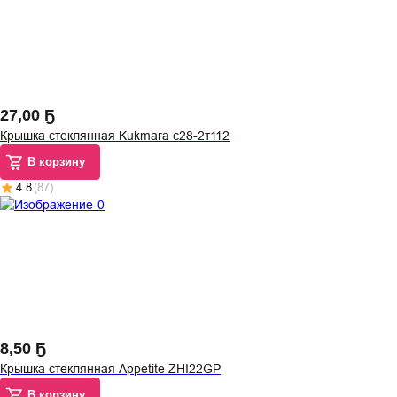
27
,
00 Ҕ
Крышка стеклянная Kukmara с28-2т112
В корзину
4.8
(
87
)
8
,
50 Ҕ
Крышка стеклянная Appetite ZHI22GP
В корзину