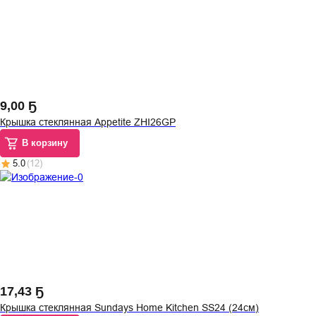
9
,
00 Ҕ
Крышка стеклянная Appetite ZHI26GP
В корзину
5.0
(
12
)
17
,
43 Ҕ
Крышка стеклянная Sundays Home Kitchen SS24 (24см)