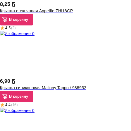
8
,
25 Ҕ
Крышка стеклянная Appetite ZHI18GP
В корзину
4.5
(
2
)
6
,
90 Ҕ
Крышка силиконовая Mallony Tappo / 985952
В корзину
4.4
(
16
)