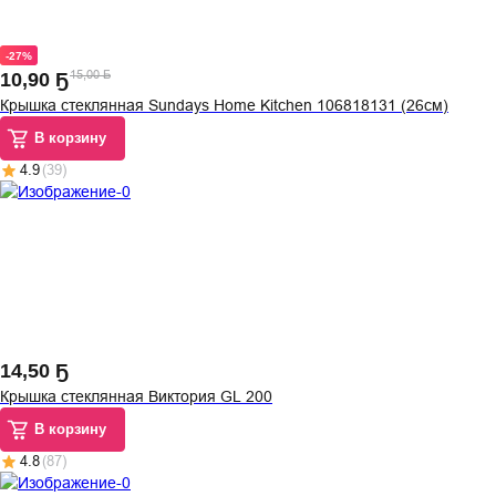
-27%
15,00 Ҕ
10
,
90 Ҕ
Крышка стеклянная Sundays Home Kitchen 106818131 (26см)
В корзину
4.9
(
39
)
14
,
50 Ҕ
Крышка стеклянная Виктория GL 200
В корзину
4.8
(
87
)