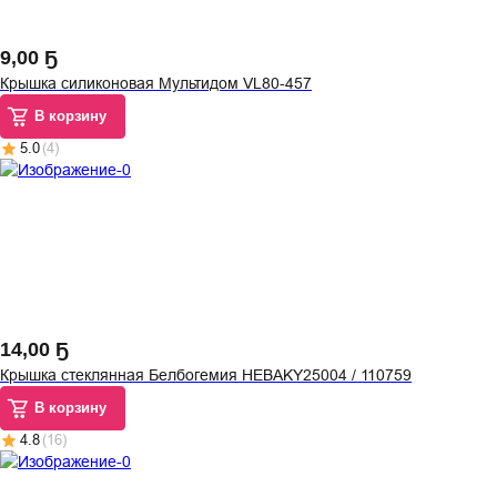
9
,
00 Ҕ
Крышка силиконовая Мультидом VL80-457
В корзину
5.0
(
4
)
14
,
00 Ҕ
Крышка стеклянная Белбогемия HEBAKY25004 / 110759
В корзину
4.8
(
16
)