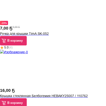
-19%
8,69 Ҕ
7
,
00 Ҕ
Ручка для крышки TimA SK-052
В корзину
5.0
(
4
)
16
,
00 Ҕ
Крышка стеклянная Белбогемия HEBAKY25007 / 110762
В корзину