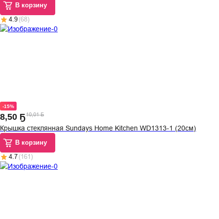
В корзину
4.9
(
68
)
-15%
10,01 Ҕ
8
,
50 Ҕ
Крышка стеклянная Sundays Home Kitchen WD1313-1 (20см)
В корзину
4.7
(
161
)