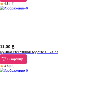
4.8
(
16
)
11
,
00 Ҕ
Крышка стеклянная Appetite GF24PR
В корзину
4.8
(
48
)