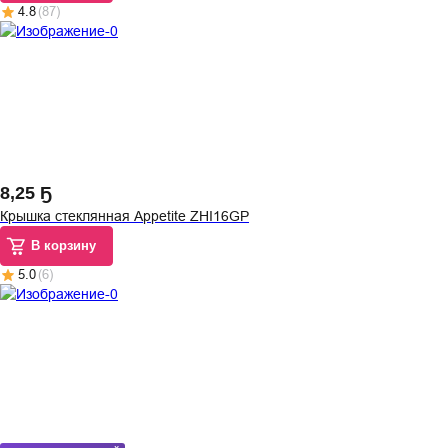
4.8
(
87
)
8
,
25 Ҕ
Крышка стеклянная Appetite ZHI16GP
В корзину
5.0
(
6
)