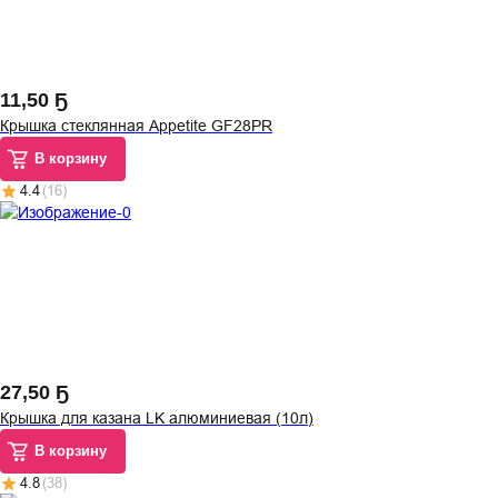
11
,
50 Ҕ
Крышка стеклянная Appetite GF28PR
В корзину
4.4
(
16
)
27
,
50 Ҕ
Крышка для казана LK алюминиевая (10л)
В корзину
4.8
(
38
)