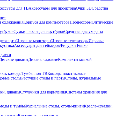
сессуары для ТВ
Аксессуары для проектора
Очки 3D
Средства
ание
 охлаждения
Корпуса для компьютеров
Процессоры
Оптические
утбуков
Сумки, чехлы для ноутбуков
Средства для ухода за
деокарты
Игровые мониторы
Игровые телевизоры
Игровые
акустика
Аксессуары для геймеров
Фигурки Funko
 диски
Детские диваны
Диваны садовые
Комплекты мягкой
ики, комоды
Тумбы под ТВ
Комоды пластиковые
довые столы
Растущие столы и парты
Столы, журнальные
ки, диваны
Стульчики для кормления
Системы хранения для
моды и тумбы
Журнальные столы, столы-книги
Кресла-качалки,
ки, скамьи
Ключницы, газетницы