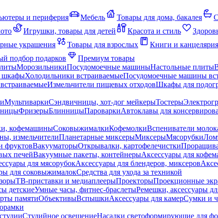
ьютеры и периферия
Мебель
Товары для дома, бакалея
С
мото
Игрушки, товары для детей
Красота и стиль
Здоров
рные украшения
Товары для взрослых
Книги и канцеляри
й подбор подарков
Премиум товары
плиты
Морозильники
Посудомоечные машины
Настольные плиты
 шкафы
Холодильники встраиваемые
Посудомоечные машины вс
встраиваемые
Измельчители пищевых отходов
Шкафы для подогр
чи
Мультиварки
Сэндвичницы, хот-дог мейкеры
Тостеры
Электрог
еницы
Фризеры
Блинницы
Пароварки
Автоклавы для консервиров
ки, кофемашины
Соковыжималки
Кофемолки
Вспениватели молок
ны, измельчители
Планетарные миксеры
Миксеры
Мясорубки
Лом
и фруктов
Вакууматоры
Открывалки, картофелечистки
Проращива
вых печей
Вакуумные пакеты, контейнеры
Аксессуары для кофе
ессуары для мясорубок
Аксессуары для блендеров, миксеров
Аксе
ры для соковыжималок
Средства для ухода за техникой
зоры
ТВ-приставки и медиаплееры
Проекторы
Проекционные эк
сы детские
Умные часы, фитнес-браслеты
Ремешки, аксессуары дл
рты памяти
Объективы
Вспышки
Аксессуары для камер
Сумки и ч
орамки
студии
Студийное освещение
Насадки светоформирующие для фо