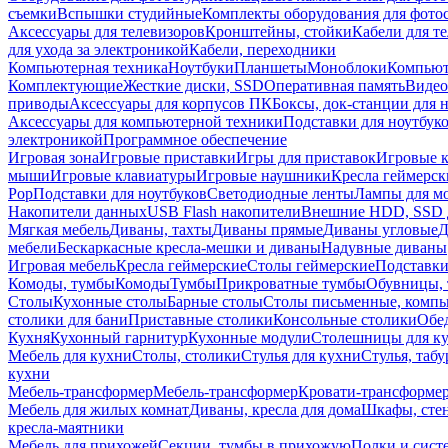
съемки
Вспышки студийные
Комплекты оборудования для фото
Аксессуары для телевизоров
Кронштейны, стойки
Кабели для т
для ухода за электроникой
Кабели, переходники
Компьютерная техника
Ноутбуки
Планшеты
Моноблоки
Компью
Комплектующие
Жесткие диски, SSD
Оперативная память
Видео
приводы
Аксессуары для корпусов ПК
Боксы, док-станции для 
Аксессуары для компьютерной техники
Подставки для ноутбук
электроникой
Программное обеспечение
Игровая зона
Игровые приставки
Игры для приставок
Игровые 
мыши
Игровые клавиатуры
Игровые наушники
Кресла геймерск
Pop
Подставки для ноутбуков
Светодиодные ленты
Лампы для м
Накопители данных
USB Flash накопители
Внешние HDD, SSD 
Мягкая мебель
Диваны, тахты
Диваны прямые
Диваны угловые
Д
мебели
Бескаркасные кресла-мешки и диваны
Надувные диваны
Игровая мебель
Кресла геймерские
Столы геймерские
Подставки
Комоды, тумбы
Комоды
Тумбы
Прикроватные тумбы
Обувницы, 
Столы
Кухонные столы
Барные столы
Столы письменные, комп
столики для бани
Приставные столики
Консольные столики
Обе
Кухня
Кухонный гарнитур
Кухонные модули
Столешницы для к
Мебель для кухни
Столы, столики
Стулья для кухни
Стулья, таб
кухни
Мебель-трансформер
Мебель-трансформер
Кровати-трансформе
Мебель для жилых комнат
Диваны, кресла для дома
Шкафы, стен
кресла-маятники
Мебель для прихожей
Секции, тумбы в прихожую
Полки и сист