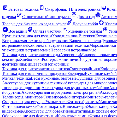
Бытовая техника
Смартфоны, ТВ и электроника
Комп
отделка
Строительный инструмент
Дом и сад
Авто и 
Товары для бизнеса, склада и офиса
Досуг и хобби
Ювели
Все акции
Оплата частями
Уцененные товары
Умны
Крупная техника для кухни
Холодильники
Вытяжки
Кухонные 
Встраиваемая техника, оборудование
Варочные панели
Духовые
встраиваемые
Комплекты встраиваемой техники
Морозильники 
упаковщики встраиваемые
Пароварки встраиваемые
Техника для приготовления еды
Аэрогрили
Микроволновые пе
кексницы
Хлебопечки
Ростеры, мини-печи
Йогуртницы, морож
фритюрницы
Яйцеварки
Попкорницы
Техника для приготовления напитков
Электрочайники
Кофевар
Техника для измельчения продуктов
Блендеры
Кухонные комбай
Мелкая техника
Весы кухонные, бытовые
Сушилки для овощей 
Аксессуары для кухонной техники
Аксессуары для микроволно
тостеров, сэндвичниц
Аксессуары для кухонных комбайнов
Акс
йогуртниц
Аксессуары для аэрогрилей, электрогрилей
Аксессуа
Телевизоры, мониторы
Телевизоры
Мониторы
Мониторы-телеви
Смарт-часы, аксессуары
Умные часы
Фитнес-браслеты
Умные ча
Фото, видеосъемка
Фотоаппараты
Видеокамеры
Экшн-камеры
Ка
видеокамер
Аксессуары для объективов
Штативы
Цифровые фот
Оборудование для фотостудии
Кольцевые лампы
Фоны для фото