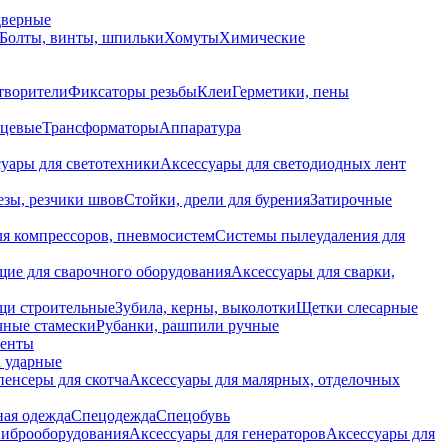
дверные
Болты, винты, шпильки
Хомуты
Химические
творители
Фиксаторы резьбы
Клеи
Герметики, пены
нцевые
Трансформаторы
Аппаратура
уары для светотехники
Аксессуары для светодиодных лент
езы, резчики швов
Стойки, дрели для бурения
Затирочные
ля компрессоров, пневмосистем
Системы пылеудаления для
ие для сварочного оборудования
Аксессуары для сварки,
щи строительные
Зубила, керны, выколотки
Щетки слесарные
чные стамески
Рубанки, рашпили ручные
енты
 ударные
енсеры для скотча
Аксессуары для малярных, отделочных
ная одежда
Спецодежда
Спецобувь
виброоборудования
Аксессуары для генераторов
Аксессуары для