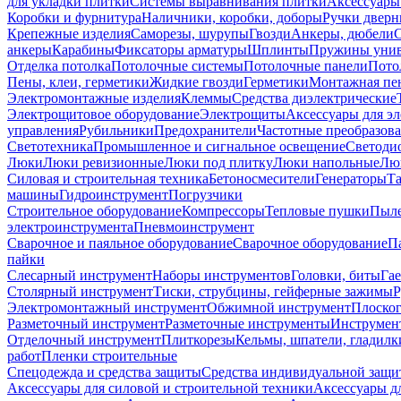
для укладки плитки
Системы выравнивания плитки
Аксессуары
Коробки и фурнитура
Наличники, коробки, доборы
Ручки дверн
Крепежные изделия
Саморезы, шурупы
Гвозди
Анкеры, дюбели
анкеры
Карабины
Фиксаторы арматуры
Шплинты
Пружины унив
Отделка потолка
Потолочные системы
Потолочные панели
Пото
Пены, клеи, герметики
Жидкие гвозди
Герметики
Монтажная пе
Электромонтажные изделия
Клеммы
Средства диэлектрические
Электрощитовое оборудование
Электрощиты
Аксессуары для э
управления
Рубильники
Предохранители
Частотные преобразов
Светотехника
Промышленное и сигнальное освещение
Светоди
Люки
Люки ревизионные
Люки под плитку
Люки напольные
Люк
Силовая и строительная техника
Бетоносмесители
Генераторы
Та
машины
Гидроинструмент
Погрузчики
Строительное оборудование
Компрессоры
Тепловые пушки
Пыле
электроинструмента
Пневмоинструмент
Сварочное и паяльное оборудование
Сварочное оборудование
П
пайки
Слесарный инструмент
Наборы инструментов
Головки, биты
Га
Столярный инструмент
Тиски, струбцины, гейферные зажимы
Р
Электромонтажный инструмент
Обжимной инструмент
Плоског
Разметочный инструмент
Разметочные инструменты
Инструмент
Отделочный инструмент
Плиткорезы
Кельмы, шпатели, гладилк
работ
Пленки строительные
Спецодежда и средства защиты
Средства индивидуальной защ
Аксессуары для силовой и строительной техники
Аксессуары дл