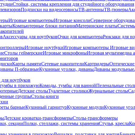
студии
Стойки, системы крепления для студийного оборудования
елевизоров
Подписки на видеосервисы
ТВ-антенны
ТВ-тюнеры
Ак
теры
Игровые компьютеры
Игровые консоли
Серверное оборудов
карты
Компьютерные блоки питания
Материнские платы
Системы
накопителей
ов
Аксессуары для ноутбуков
Очки для компьютера
Рюкзаки для но
контроллеры
Игровые ноутбуки
Игровые компьютеры
Игровые ви
ие
Столы геймерские
Игровые микрофоны
Игровая мультимедиа 
ониторов
диски
Карты памяти
Сетевые накопители
Картридеры
Оптические
иваны П-образные
Кухонные уголки, диваны
Диваны модульные
 для ноутбуков
тумбы в прихожую
Комоды, тумбы для ванной
Пеленальные стол
ьютерные
Детские столы
Туалетные столики
Журнальные столы
Са
денные группы
Столы-книги
ухни
уреты барные
Кухонный гарнитур
Кухонные модули
Кухонные угол
ры
Детские кроватки-трансформеры
Столы-трансформеры
ки, секции
Полки, стеллажи, системы хранения
Стулья, кресла
Ко
емы хранения в прихожую
Вешалки, подставки для зонтов
Банкет