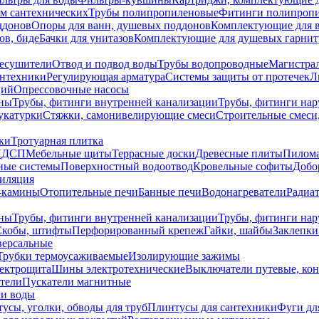
ем сантехнических
Трубы полипропиленовые
Фитинги полипроп
ддонов
Опоры для ванн, душевых поддонов
Комплектующие для 
ов, биде
Бачки для унитазов
Комплектующие для душевых гарнит
есушители
Отвод и подвод воды
Трубы водопроводные
Магистрал
антехники
Регулирующая арматура
Системы защиты от протечек
Л
ций
Опрессовочные насосы
ны
Трубы, фитинги внутренней канализации
Трубы, фитинги на
катурки
Стяжки, самонивелирующие смеси
Строительные смеси,
ки
Тротуарная плитка
ЛДСП
Мебельные щиты
Террасные доски
Древесные плиты
Пилом
ные системы
Поверхностный водоотвод
Кровельные софиты
Добо
тиляция
-камины
Отопительные печи
Банные печи
Водонагреватели
Радиат
ны
Трубы, фитинги внутренней канализации
Трубы, фитинги на
Скобы, штифты
Перфорированный крепеж
Гайки, шайбы
Заклепки
ерсальные
Трубки термоусаживаемые
Изолирующие зажимы
лектрощита
Шины электротехнические
Выключатели путевые, ко
атели
Пускатели магнитные
ки воды
усы, уголки, обводы для труб
Плинтусы для сантехники
Фуги дл