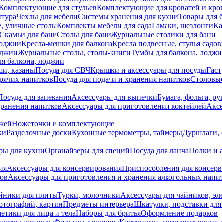
Комплектующие для стульев
Комплектующие для кроватей и кро
итура
Чехлы для мебели
Системы хранения для кухни
Товары для 
, уличные столы
Комплекты мебели для сада
Гамаки, шезлонги
Ка
Скамьи для бани
Столы для бани
Журнальные столики для бани
лоджии
Кресла-мешки для балкона
Кресла подвесные, стулья садо
оджии
Журнальные столы, столы-книги
Тумбы для балкона, лодж
я балкона, лоджии
ши, казаны
Посуда для СВЧ
Крышки и аксессуары для посуды
Гаст
орячих напитков
Посуда для подачи и хранения напитков
Столовы
Посуда для запекания
Аксессуары для выпечки
Бумага, фольга, р
хранения напитков
Аксессуары для приготовления коктейлей
Аксе
ожей
Ножеточки и комплектующие
ки
Разделочные доски
Кухонные термометры, таймеры
Дуршлаги, 
ры для кухни
Органайзеры для специй
Посуда для ланча
Полки и 
ия
Аксессуары для консервирования
Приспособления для консер
ков
Аксессуары для приготовления и хранения алкогольных напи
йники для плиты
Турки, молочники
Аксессуары для чайников, э
отографий, картин
Предметы интерьера
Шкатулки, подставки дл
етики для лица и тела
Наборы для бритья
Оформление подарков
льтры для воды
Фильтры-кувшины
Картриджи, комплектующие д