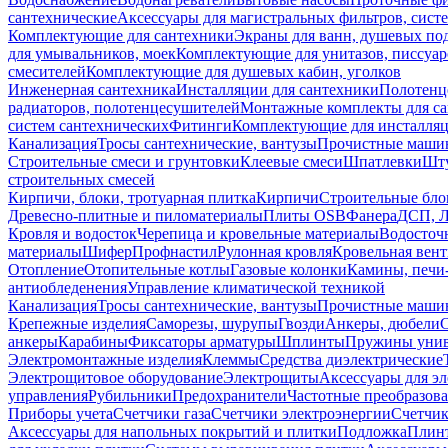
сантехнические
Аксессуары для магистральных фильтров, сист
Комплектующие для сантехники
Экраны для ванн, душевых по
для умывальников, моек
Комплектующие для унитазов, писсуар
смесителей
Комплектующие для душевых кабин, уголков
Инженерная сантехника
Инсталляции для сантехники
Полотенц
радиаторов, полотенцесушителей
Монтажные комплекты для с
систем сантехнических
Фитинги
Комплектующие для инсталля
Канализация
Тросы сантехнические, вантузы
Прочистные маши
Строительные смеси и грунтовки
Клеевые смеси
Шпатлевки
Шту
строительных смесей
Кирпичи, блоки, тротуарная плитка
Кирпичи
Строительные бло
Древесно-плитные и пиломатериалы
Плиты OSB
Фанера
ДСП, 
Кровля и водосток
Черепица и кровельные материалы
Водосточ
материалы
Шифер
Профнастил
Рулонная кровля
Кровельная вен
Отопление
Отопительные котлы
Газовые колонки
Камины, печи
антиобледенения
Управление климатической техникой
Канализация
Тросы сантехнические, вантузы
Прочистные маши
Крепежные изделия
Саморезы, шурупы
Гвозди
Анкеры, дюбели
анкеры
Карабины
Фиксаторы арматуры
Шплинты
Пружины унив
Электромонтажные изделия
Клеммы
Средства диэлектрические
Электрощитовое оборудование
Электрощиты
Аксессуары для э
управления
Рубильники
Предохранители
Частотные преобразов
Приборы учета
Счетчики газа
Счетчики электроэнергии
Счетчи
Аксессуары для напольных покрытий и плитки
Подложка
Плинт