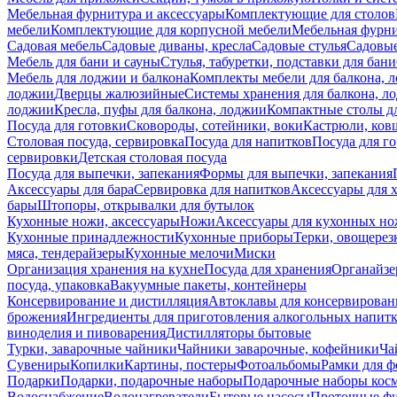
Мебельная фурнитура и аксессуары
Комплектующие для столов
мебели
Комплектующие для корпусной мебели
Мебельная фурн
Садовая мебель
Садовые диваны, кресла
Садовые стулья
Садовые
Мебель для бани и сауны
Стулья, табуретки, подставки для бани
Мебель для лоджии и балкона
Комплекты мебели для балкона, 
лоджии
Дверцы жалюзийные
Системы хранения для балкона, л
лоджии
Кресла, пуфы для балкона, лоджии
Компактные столы дл
Посуда для готовки
Сковороды, сотейники, воки
Кастрюли, ков
Столовая посуда, сервировка
Посуда для напитков
Посуда для г
сервировки
Детская столовая посуда
Посуда для выпечки, запекания
Формы для выпечки, запекания
Аксессуары для бара
Сервировка для напитков
Аксессуары для 
бары
Штопоры, открывалки для бутылок
Кухонные ножи, аксессуары
Ножи
Аксессуары для кухонных н
Кухонные принадлежности
Кухонные приборы
Терки, овощерез
мяса, тендерайзеры
Кухонные мелочи
Миски
Организация хранения на кухне
Посуда для хранения
Органайзе
посуда, упаковка
Вакуумные пакеты, контейнеры
Консервирование и дистилляция
Автоклавы для консервирован
брожения
Ингредиенты для приготовления алкогольных напит
виноделия и пивоварения
Дистилляторы бытовые
Турки, заварочные чайники
Чайники заварочные, кофейники
Ча
Сувениры
Копилки
Картины, постеры
Фотоальбомы
Рамки для ф
Подарки
Подарки, подарочные наборы
Подарочные наборы косм
Водоснабжение
Водонагреватели
Бытовые насосы
Проточные фи