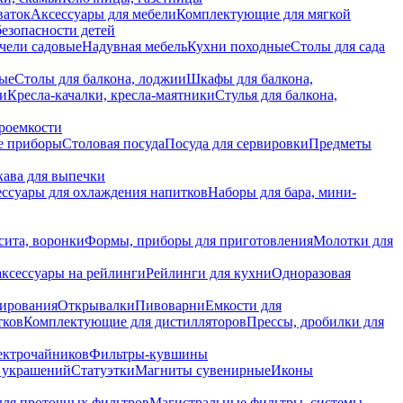
ваток
Аксессуары для мебели
Комплектующие для мягкой
безопасности детей
чели садовые
Надувная мебель
Кухни походные
Столы для сада
вые
Столы для балкона, лоджии
Шкафы для балкона,
ии
Кресла-качалки, кресла-маятники
Стулья для балкона,
роемкости
е приборы
Столовая посуда
Посуда для сервировки
Предметы
укава для выпечки
ссуары для охлаждения напитков
Наборы для бара, мини-
сита, воронки
Формы, приборы для приготовления
Молотки для
аксессуары на рейлинги
Рейлинги для кухни
Одноразовая
вирования
Открывалки
Пивоварни
Емкости для
тков
Комплектующие для дистилляторов
Прессы, дробилки для
лектрочайников
Фильтры-кувшины
я украшений
Статуэтки
Магниты сувенирные
Иконы
ля проточных фильтров
Магистральные фильтры, системы