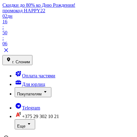
Скидки до 80% ко Дню Рождения!
промокод HAPPY22
02
дн
16
:
50
:
06
г. Слоним
Оплата частями
Для юрлиц
Покупателям
Telegram
+375 29
302 10 21
Еще