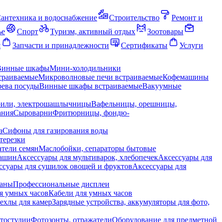
антехника и водоснабжение
Строительство
Ремонт и
ье
Спорт
Туризм, активный отдых
Зоотовары
я
Запчасти и принадлежности
Сертификаты
Услуги
Винные шкафы
Мини-холодильники
траиваемые
Микроволновые печи встраиваемые
Кофемашины
ева посуды
Винные шкафы встраиваемые
Вакуумные
рили, электрошашлычницы
Вафельницы, орешницы,
ания
Сыроварни
Фритюрницы, фондю-
а
Сифоны для газирования воды
терезки
тели семян
Маслобойки, сепараторы бытовые
машин
Аксессуары для мультиварок, хлебопечек
Аксессуары для
ссуары для сушилок овощей и фруктов
Аксессуары для
раны
Профессиональные дисплеи
я умных часов
Кабели для умных часов
ехлы для камер
Зарядные устройства, аккумуляторы для фото,
тостудии
Фотозонты, отражатели
Оборудование для предметной