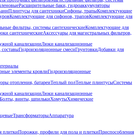
иленовые
Расширительные баки, гидроаккумуляторы
ванн
Плинтусы для сантехники
Сифоны, трапы
Комплектующие
уров
Комплектующие для сифонов, трапов
Комплектующие для
ьные фильтры, системы сантехнические
Комплектующие для
юки сантехнические
Аксессуары для магистральных фильтров,
ружной канализации
Люки канализационные
 составы
Гидроизоляционные смеси
Грунтовки
Добавки для
атериалы
рные элементы кровли
Гидроизоляционные
оры отопления, батареи
Теплый пол
Теплые плинтусы
Системы
ружной канализации
Люки канализационные
Болты, винты, шпильки
Хомуты
Химические
нцевые
Трансформаторы
Аппаратура
я плитки
Порожки, профили для пола и плитки
Приспособления