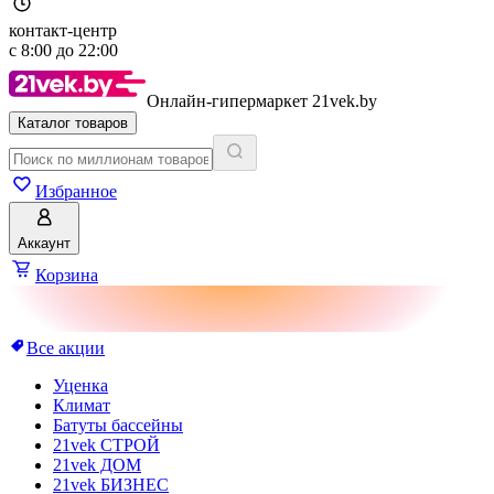
контакт-центр
с
8:00
до
22:00
Онлайн-гипермаркет 21vek.by
Каталог товаров
Избранное
Аккаунт
Корзина
Все акции
Уценка
Климат
Батуты бассейны
21vek СТРОЙ
21vek ДОМ
21vek БИЗНЕС