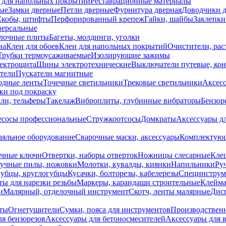
 для напольных покрытий
Реставрационные материалы
ые
Замки дверные
Петли дверные
Фурнитура дверная
Доводчики 
Скобы, штифты
Перфорированный крепеж
Гайки, шайбы
Заклепки
ерсальные
лочные плиты
Багеты, молдинги, уголки
на
Клеи для обоев
Клеи для напольных покрытий
Очистители, рас
Трубки термоусаживаемые
Изолирующие зажимы
лектрощита
Шины электротехнические
Выключатели путевые, ко
атели
Пускатели магнитные
одные ленты
Точечные светильники
Трековые светильники
Аксесс
и под покраску
ли, тельферы
Такелаж
Виброплиты, глубинные вибраторы
Бензор
сосы профессиональные
Стружкоотсосы
Домкраты
Аксессуары д
аяльное оборудование
Сварочные маски, аксессуары
Комплектующ
ечные ключи
Отвертки, наборы отверток
Ножницы слесарные
Кле
учные пилы, ножовки
Молотки, кувалды, киянки
Напильники
Ру
убцы, круглогубцы
Кусачки, болторезы, кабелерезы
Специнструм
ы для нарезки резьбы
Маркеры, карандаши строительные
Клейма
и
Малярный, отделочный инструмент
Скотч, ленты малярные
Дисп
иты
Огнетушители
Сумки, пояса для инструментов
Производствен
я бензорезов
Аксессуары для бетоносмесителей
Аксессуары для 