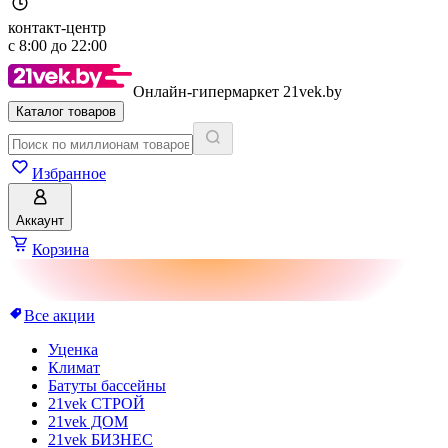
контакт-центр
с
8:00
до
22:00
Онлайн-гипермаркет 21vek.by
Каталог товаров
Избранное
Аккаунт
Корзина
Все акции
Уценка
Климат
Батуты бассейны
21vek СТРОЙ
21vek ДОМ
21vek БИЗНЕС