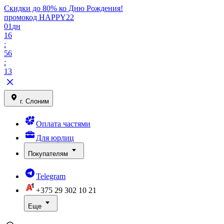
Скидки до 80% ко Дню Рождения!
промокод HAPPY22
01
дн
16
:
56
:
13
г. Слоним
Оплата частями
Для юрлиц
Покупателям
Telegram
+375 29
302 10 21
Еще