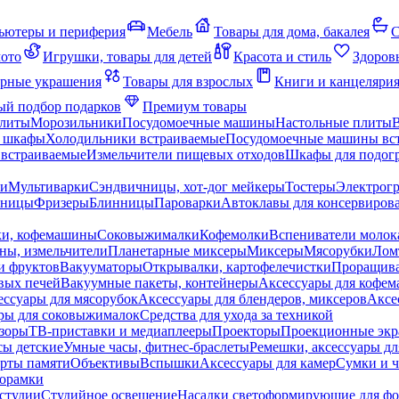
ьютеры и периферия
Мебель
Товары для дома, бакалея
С
мото
Игрушки, товары для детей
Красота и стиль
Здоров
рные украшения
Товары для взрослых
Книги и канцеляри
й подбор подарков
Премиум товары
плиты
Морозильники
Посудомоечные машины
Настольные плиты
 шкафы
Холодильники встраиваемые
Посудомоечные машины вс
встраиваемые
Измельчители пищевых отходов
Шкафы для подогр
чи
Мультиварки
Сэндвичницы, хот-дог мейкеры
Тостеры
Электрог
еницы
Фризеры
Блинницы
Пароварки
Автоклавы для консервиров
ки, кофемашины
Соковыжималки
Кофемолки
Вспениватели молок
ны, измельчители
Планетарные миксеры
Миксеры
Мясорубки
Лом
и фруктов
Вакууматоры
Открывалки, картофелечистки
Проращива
вых печей
Вакуумные пакеты, контейнеры
Аксессуары для кофе
ессуары для мясорубок
Аксессуары для блендеров, миксеров
Аксе
ры для соковыжималок
Средства для ухода за техникой
зоры
ТВ-приставки и медиаплееры
Проекторы
Проекционные эк
сы детские
Умные часы, фитнес-браслеты
Ремешки, аксессуары дл
рты памяти
Объективы
Вспышки
Аксессуары для камер
Сумки и ч
орамки
студии
Студийное освещение
Насадки светоформирующие для фо