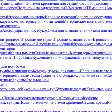
студии
Стойки, системы крепления для студийного оборудования
елевизоров
Подписки на видеосервисы
ТВ-антенны
ТВ-тюнеры
Ак
теры
Игровые компьютеры
Игровые консоли
Серверное оборудов
карты
Компьютерные блоки питания
Материнские платы
Системы
накопителей
ов
Аксессуары для ноутбуков
Очки для компьютера
Рюкзаки для но
контроллеры
Игровые ноутбуки
Игровые компьютеры
Игровые ви
ие
Столы геймерские
Игровые микрофоны
Игровая мультимедиа 
ониторов
диски
Карты памяти
Сетевые накопители
Картридеры
Оптические
иваны П-образные
Кухонные уголки, диваны
Диваны модульные
 для ноутбуков
тумбы в прихожую
Комоды, тумбы для ванной
Пеленальные стол
ьютерные
Детские столы
Туалетные столики
Журнальные столы
Са
денные группы
Столы-книги
ухни
уреты барные
Кухонный гарнитур
Кухонные модули
Кухонные угол
ры
Детские кроватки-трансформеры
Столы-трансформеры
ки, секции
Полки, стеллажи, системы хранения
Стулья, кресла
Ко
емы хранения в прихожую
Вешалки, подставки для зонтов
Банкет