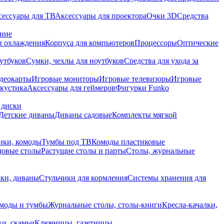
сессуары для ТВ
Аксессуары для проектора
Очки 3D
Средства
ание
 охлаждения
Корпуса для компьютеров
Процессоры
Оптические
утбуков
Сумки, чехлы для ноутбуков
Средства для ухода за
деокарты
Игровые мониторы
Игровые телевизоры
Игровые
акустика
Аксессуары для геймеров
Фигурки Funko
 диски
Детские диваны
Диваны садовые
Комплекты мягкой
ики, комоды
Тумбы под ТВ
Комоды пластиковые
довые столы
Растущие столы и парты
Столы, журнальные
ки, диваны
Стульчики для кормления
Системы хранения для
моды и тумбы
Журнальные столы, столы-книги
Кресла-качалки,
ки, скамьи
Ключницы, газетницы