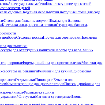
ваток
Аксессуары для мебели
Комплектующие для мягкой
безопасности детей
чели садовые
Надувная мебель
Кухни походные
Столы для сада
вые
Столы для балкона, лоджии
Шкафы для балкона,
ии
Кресла-качалки, кресла-маятники
Стулья для балкона,
роемкости
е приборы
Столовая посуда
Посуда для сервировки
Предметы
укава для выпечки
ссуары для охлаждения напитков
Наборы для бара, мини-
сита, воронки
Формы, приборы для приготовления
Молотки для
аксессуары на рейлинги
Рейлинги для кухни
Одноразовая
вирования
Открывалки
Пивоварни
Емкости для
тков
Комплектующие для дистилляторов
Прессы, дробилки для
лектрочайников
Фильтры-кувшины
я украшений
Статуэтки
Магниты сувенирные
Иконы
ля проточных фильтров
Магистральные фильтры, системы