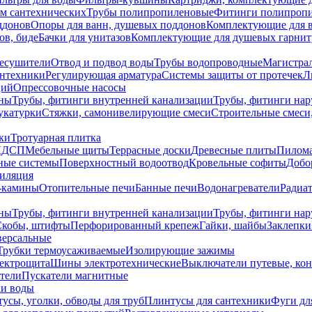
ем сантехнических
Трубы полипропиленовые
Фитинги полипроп
ддонов
Опоры для ванн, душевых поддонов
Комплектующие для 
ов, биде
Бачки для унитазов
Комплектующие для душевых гарнит
есушители
Отвод и подвод воды
Трубы водопроводные
Магистрал
антехники
Регулирующая арматура
Системы защиты от протечек
Л
ций
Опрессовочные насосы
ны
Трубы, фитинги внутренней канализации
Трубы, фитинги на
катурки
Стяжки, самонивелирующие смеси
Строительные смеси,
ки
Тротуарная плитка
ЛДСП
Мебельные щиты
Террасные доски
Древесные плиты
Пилом
ные системы
Поверхностный водоотвод
Кровельные софиты
Добо
тиляция
-камины
Отопительные печи
Банные печи
Водонагреватели
Радиат
ны
Трубы, фитинги внутренней канализации
Трубы, фитинги на
Скобы, штифты
Перфорированный крепеж
Гайки, шайбы
Заклепки
ерсальные
Трубки термоусаживаемые
Изолирующие зажимы
лектрощита
Шины электротехнические
Выключатели путевые, ко
атели
Пускатели магнитные
ки воды
усы, уголки, обводы для труб
Плинтусы для сантехники
Фуги дл