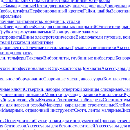
 для напольных покрытий
Реставрационные материалы
ые
Замки дверные
Петли дверные
Фурнитура дверная
Доводчики 
Скобы, штифты
Перфорированный крепеж
Гайки, шайбы
Заклепки
ерсальные
лочные плиты
Багеты, молдинги, уголки
на
Клеи для обоев
Клеи для напольных покрытий
Очистители, рас
Трубки термоусаживаемые
Изолирующие зажимы
лектрощита
Шины электротехнические
Выключатели путевые, ко
атели
Пускатели магнитные
одные ленты
Точечные светильники
Трековые светильники
Аксесс
и под покраску
ли, тельферы
Такелаж
Виброплиты, глубинные вибраторы
Бензор
сосы профессиональные
Стружкоотсосы
Домкраты
Аксессуары д
аяльное оборудование
Сварочные маски, аксессуары
Комплектующ
ечные ключи
Отвертки, наборы отверток
Ножницы слесарные
Кле
учные пилы, ножовки
Молотки, кувалды, киянки
Напильники
Ру
убцы, круглогубцы
Кусачки, болторезы, кабелерезы
Специнструм
ы для нарезки резьбы
Маркеры, карандаши строительные
Клейма
и
Малярный, отделочный инструмент
Скотч, ленты малярные
Дисп
иты
Огнетушители
Сумки, пояса для инструментов
Производствен
я бензорезов
Аксессуары для бетоносмесителей
Аксессуары для 