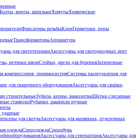
дверные
Болты, винты, шпильки
Хомуты
Химические
творители
Фиксаторы резьбы
Клеи
Герметики, пены
нцевые
Трансформаторы
Аппаратура
уары для светотехники
Аксессуары для светодиодных лент
езы, резчики швов
Стойки, дрели для бурения
Затирочные
ля компрессоров, пневмосистем
Системы пылеудаления для
ие для сварочного оборудования
Аксессуары для сварки,
щи строительные
Зубила, керны, выколотки
Щетки слесарные
чные стамески
Рубанки, рашпили ручные
енты
 ударные
енсеры для скотча
Аксессуары для малярных, отделочных
ная одежда
Спецодежда
Спецобувь
виброоборудования
Аксессуары для генераторов
Аксессуары для