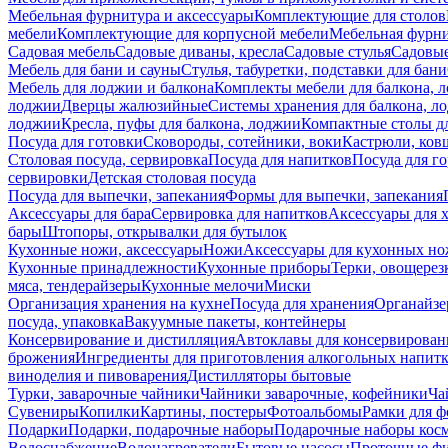
Мебельная фурнитура и аксессуары
Комплектующие для столов
мебели
Комплектующие для корпусной мебели
Мебельная фурн
Садовая мебель
Садовые диваны, кресла
Садовые стулья
Садовые
Мебель для бани и сауны
Стулья, табуретки, подставки для бани
Мебель для лоджии и балкона
Комплекты мебели для балкона, 
лоджии
Дверцы жалюзийные
Системы хранения для балкона, л
лоджии
Кресла, пуфы для балкона, лоджии
Компактные столы дл
Посуда для готовки
Сковороды, сотейники, воки
Кастрюли, ков
Столовая посуда, сервировка
Посуда для напитков
Посуда для г
сервировки
Детская столовая посуда
Посуда для выпечки, запекания
Формы для выпечки, запекания
Аксессуары для бара
Сервировка для напитков
Аксессуары для 
бары
Штопоры, открывалки для бутылок
Кухонные ножи, аксессуары
Ножи
Аксессуары для кухонных н
Кухонные принадлежности
Кухонные приборы
Терки, овощерез
мяса, тендерайзеры
Кухонные мелочи
Миски
Организация хранения на кухне
Посуда для хранения
Органайзе
посуда, упаковка
Вакуумные пакеты, контейнеры
Консервирование и дистилляция
Автоклавы для консервирован
брожения
Ингредиенты для приготовления алкогольных напит
виноделия и пивоварения
Дистилляторы бытовые
Турки, заварочные чайники
Чайники заварочные, кофейники
Ча
Сувениры
Копилки
Картины, постеры
Фотоальбомы
Рамки для ф
Подарки
Подарки, подарочные наборы
Подарочные наборы косм
Водоснабжение
Водонагреватели
Бытовые насосы
Проточные фи