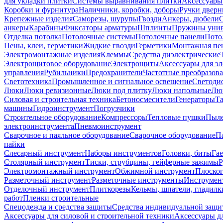
для укладки плитки
Системы выравнивания плитки
Аксессуары
Коробки и фурнитура
Наличники, коробки, доборы
Ручки дверн
Крепежные изделия
Саморезы, шурупы
Гвозди
Анкеры, дюбели
анкеры
Карабины
Фиксаторы арматуры
Шплинты
Пружины унив
Отделка потолка
Потолочные системы
Потолочные панели
Пото
Пены, клеи, герметики
Жидкие гвозди
Герметики
Монтажная пе
Электромонтажные изделия
Клеммы
Средства диэлектрические
Электрощитовое оборудование
Электрощиты
Аксессуары для э
управления
Рубильники
Предохранители
Частотные преобразов
Светотехника
Промышленное и сигнальное освещение
Светоди
Люки
Люки ревизионные
Люки под плитку
Люки напольные
Люк
Силовая и строительная техника
Бетоносмесители
Генераторы
Та
машины
Гидроинструмент
Погрузчики
Строительное оборудование
Компрессоры
Тепловые пушки
Пыле
электроинструмента
Пневмоинструмент
Сварочное и паяльное оборудование
Сварочное оборудование
П
пайки
Слесарный инструмент
Наборы инструментов
Головки, биты
Га
Столярный инструмент
Тиски, струбцины, гейферные зажимы
Р
Электромонтажный инструмент
Обжимной инструмент
Плоског
Разметочный инструмент
Разметочные инструменты
Инструмент
Отделочный инструмент
Плиткорезы
Кельмы, шпатели, гладилк
работ
Пленки строительные
Спецодежда и средства защиты
Средства индивидуальной защ
Аксессуары для силовой и строительной техники
Аксессуары дл