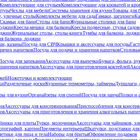
Комплектующие для стульев
Комплектующие для кроватей и кро
итура
Чехлы для мебели
Системы хранения для кухни
Товары для 
, уличные столы
Комплекты мебели для сада
Гамаки, шезлонги
Ка
Скамьи для бани
Столы для бани
Журнальные столики для бани
лоджии
Кресла-мешки для балкона
Кресла подвесные, стулья садо
оджии
Журнальные столы, столы-книги
Тумбы для балкона, лодж
я балкона, лоджии
ши, казаны
Посуда для СВЧ
Крышки и аксессуары для посуды
Гаст
орячих напитков
Посуда для подачи и хранения напитков
Столовы
Посуда для запекания
Аксессуары для выпечки
Бумага, фольга, р
хранения напитков
Аксессуары для приготовления коктейлей
Аксе
ожей
Ножеточки и комплектующие
ки
Разделочные доски
Кухонные термометры, таймеры
Дуршлаги, 
ры для кухни
Органайзеры для специй
Посуда для ланча
Полки и 
ия
Аксессуары для консервирования
Приспособления для консер
ков
Аксессуары для приготовления и хранения алкогольных напи
йники для плиты
Турки, молочники
Аксессуары для чайников, э
отографий, картин
Предметы интерьера
Шкатулки, подставки дл
етики для лица и тела
Наборы для бритья
Оформление подарков
льтры для воды
Фильтры-кувшины
Картриджи, комплектующие д