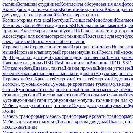
съемки
Вспышки студийные
Комплекты оборудования для фото
Аксессуары для телевизоров
Кронштейны, стойки
Кабели для т
для ухода за электроникой
Кабели, переходники
Компьютерная техника
Ноутбуки
Планшеты
Моноблоки
Компью
Комплектующие
Жесткие диски, SSD
Оперативная память
Видео
приводы
Аксессуары для корпусов ПК
Боксы, док-станции для 
Аксессуары для компьютерной техники
Подставки для ноутбук
электроникой
Программное обеспечение
Игровая зона
Игровые приставки
Игры для приставок
Игровые 
мыши
Игровые клавиатуры
Игровые наушники
Кресла геймерск
Pop
Подставки для ноутбуков
Светодиодные ленты
Лампы для м
Накопители данных
USB Flash накопители
Внешние HDD, SSD 
Мягкая мебель
Диваны, тахты
Диваны прямые
Диваны угловые
Д
мебели
Бескаркасные кресла-мешки и диваны
Надувные диваны
Игровая мебель
Кресла геймерские
Столы геймерские
Подставки
Комоды, тумбы
Комоды
Тумбы
Прикроватные тумбы
Обувницы, 
Столы
Кухонные столы
Барные столы
Столы письменные, комп
столики для бани
Приставные столики
Консольные столики
Обе
Кухня
Кухонный гарнитур
Кухонные модули
Столешницы для к
Мебель для кухни
Столы, столики
Стулья для кухни
Стулья, таб
кухни
Мебель-трансформер
Мебель-трансформер
Кровати-трансформе
Мебель для жилых комнат
Диваны, кресла для дома
Шкафы, стен
кресла-маятники
Мебель для прихожей
Секции, тумбы в прихожую
Полки и сист