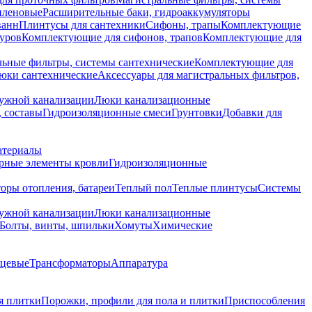
иленовые
Расширительные баки, гидроаккумуляторы
ванн
Плинтусы для сантехники
Сифоны, трапы
Комплектующие
уров
Комплектующие для сифонов, трапов
Комплектующие для
ьные фильтры, системы сантехнические
Комплектующие для
юки сантехнические
Аксессуары для магистральных фильтров,
ружной канализации
Люки канализационные
 составы
Гидроизоляционные смеси
Грунтовки
Добавки для
атериалы
рные элементы кровли
Гидроизоляционные
оры отопления, батареи
Теплый пол
Теплые плинтусы
Системы
ружной канализации
Люки канализационные
Болты, винты, шпильки
Хомуты
Химические
нцевые
Трансформаторы
Аппаратура
я плитки
Порожки, профили для пола и плитки
Приспособления