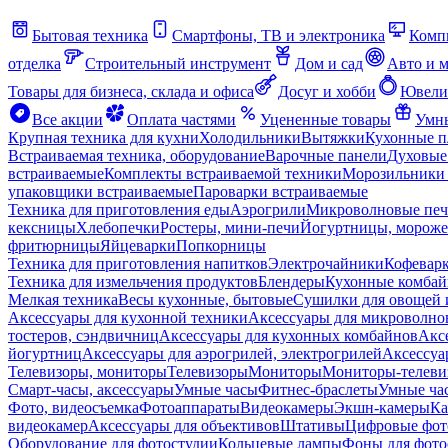
Бытовая техника
Смартфоны, ТВ и электроника
Комп
отделка
Строительный инструмент
Дом и сад
Авто и 
Товары для бизнеса, склада и офиса
Досуг и хобби
Ювели
Все акции
Оплата частями
Уцененные товары
Умны
Крупная техника для кухни
Холодильники
Вытяжки
Кухонные 
Встраиваемая техника, оборудование
Варочные панели
Духовые
встраиваемые
Комплекты встраиваемой техники
Морозильники 
упаковщики встраиваемые
Пароварки встраиваемые
Техника для приготовления еды
Аэрогрили
Микроволновые пе
кексницы
Хлебопечки
Ростеры, мини-печи
Йогуртницы, морож
фритюрницы
Яйцеварки
Попкорницы
Техника для приготовления напитков
Электрочайники
Кофевар
Техника для измельчения продуктов
Блендеры
Кухонные комбай
Мелкая техника
Весы кухонные, бытовые
Сушилки для овощей 
Аксессуары для кухонной техники
Аксессуары для микроволно
тостеров, сэндвичниц
Аксессуары для кухонных комбайнов
Акс
йогуртниц
Аксессуары для аэрогрилей, электрогрилей
Аксессуа
Телевизоры, мониторы
Телевизоры
Мониторы
Мониторы-телеви
Смарт-часы, аксессуары
Умные часы
Фитнес-браслеты
Умные ча
Фото, видеосъемка
Фотоаппараты
Видеокамеры
Экшн-камеры
Ка
видеокамер
Аксессуары для объективов
Штативы
Цифровые фот
Оборудование для фотостудии
Кольцевые лампы
Фоны для фото