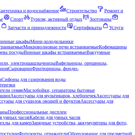
антехника и водоснабжение
Строительство
Ремонт и
ье
Спорт
Туризм, активный отдых
Зоотовары
я
Запчасти и принадлежности
Сертификаты
Услуги
Винные шкафы
Мини-холодильники
траиваемые
Микроволновые печи встраиваемые
Кофемашины
ева посуды
Винные шкафы встраиваемые
Вакуумные
рили, электрошашлычницы
Вафельницы, орешницы,
ания
Сыроварни
Фритюрницы, фондю-
а
Сифоны для газирования воды
терезки
тели семян
Маслобойки, сепараторы бытовые
машин
Аксессуары для мультиварок, хлебопечек
Аксессуары для
ссуары для сушилок овощей и фруктов
Аксессуары для
раны
Профессиональные дисплеи
я умных часов
Кабели для умных часов
ехлы для камер
Зарядные устройства, аккумуляторы для фото,
тостудии
Фотозонты, отражатели
Оборудование для предметной