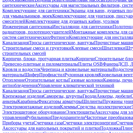
сантехнические
Аксессуары для магистральных фильтров, сист
Комплектующие для сантехники
Экраны для ванн, душевых по
для умывальников, моек
Комплектующие для унитазов, писсуар
смесителей
Комплектующие для душевых кабин, уголков
Инженерная сантехника
Инсталляции для сантехники
Полотенц
радиаторов, полотенцесушителей
Монтажные комплекты для с
систем сантехнических
Фитинги
Комплектующие для инсталля
Канализация
Тросы сантехнические, вантузы
Прочистные маши
Строительные смеси и грунтовки
Клеевые смеси
Шпатлевки
Шту
строительных смесей
Кирпичи, блоки, тротуарная плитка
Кирпичи
Строительные бло
Древесно-плитные и пиломатериалы
Плиты OSB
Фанера
ДСП, 
Кровля и водосток
Черепица и кровельные материалы
Водосточ
материалы
Шифер
Профнастил
Рулонная кровля
Кровельная вен
Отопление
Отопительные котлы
Газовые колонки
Камины, печи
антиобледенения
Управление климатической техникой
Канализация
Тросы сантехнические, вантузы
Прочистные маши
Крепежные изделия
Саморезы, шурупы
Гвозди
Анкеры, дюбели
анкеры
Карабины
Фиксаторы арматуры
Шплинты
Пружины унив
Электромонтажные изделия
Клеммы
Средства диэлектрические
Электрощитовое оборудование
Электрощиты
Аксессуары для э
управления
Рубильники
Предохранители
Частотные преобразов
Приборы учета
Счетчики газа
Счетчики электроэнергии
Счетчи
Аксессуары для напольных покрытий и плитки
Подложка
Плинт