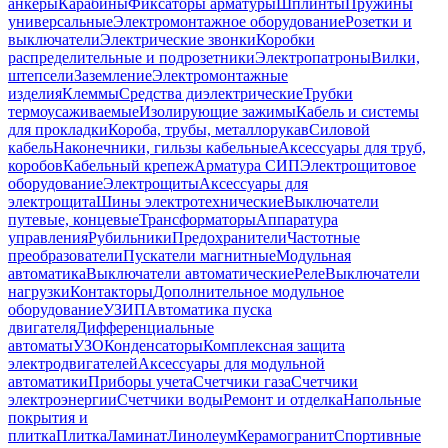
анкеры
Карабины
Фиксаторы арматуры
Шплинты
Пружины
универсальные
Электромонтажное оборудование
Розетки и
выключатели
Электрические звонки
Коробки
распределительные и подрозетники
Электропатроны
Вилки,
штепсели
Заземление
Электромонтажные
изделия
Клеммы
Средства диэлектрические
Трубки
термоусаживаемые
Изолирующие зажимы
Кабель и системы
для прокладки
Короба, трубы, металлорукав
Силовой
кабель
Наконечники, гильзы кабельные
Аксессуары для труб,
коробов
Кабельный крепеж
Арматура СИП
Электрощитовое
оборудование
Электрощиты
Аксессуары для
электрощита
Шины электротехнические
Выключатели
путевые, концевые
Трансформаторы
Аппаратура
управления
Рубильники
Предохранители
Частотные
преобразователи
Пускатели магнитные
Модульная
автоматика
Выключатели автоматические
Реле
Выключатели
нагрузки
Контакторы
Дополнительное модульное
оборудование
УЗИП
Автоматика пуска
двигателя
Дифференциальные
автоматы
УЗО
Конденсаторы
Комплексная защита
электродвигателей
Аксессуары для модульной
автоматики
Приборы учета
Счетчики газа
Счетчики
электроэнергии
Счетчики воды
Ремонт и отделка
Напольные
покрытия и
плитка
Плитка
Ламинат
Линолеум
Керамогранит
Спортивные