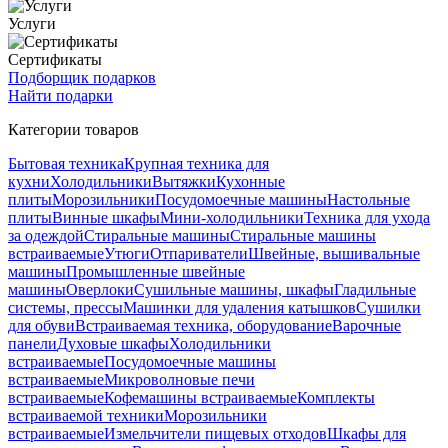
Услуги
Сертификаты
Подборщик подарков
Найти подарки
Категории товаров
Бытовая техника
Крупная техника для
кухни
Холодильники
Вытяжки
Кухонные
плиты
Морозильники
Посудомоечные машины
Настольные
плиты
Винные шкафы
Мини-холодильники
Техника для ухода
за одеждой
Стиральные машины
Стиральные машины
встраиваемые
Утюги
Отпариватели
Швейные, вышивальные
машины
Промышленные швейные
машины
Оверлоки
Сушильные машины, шкафы
Гладильные
системы, прессы
Машинки для удаления катышков
Сушилки
для обуви
Встраиваемая техника, оборудование
Варочные
панели
Духовые шкафы
Холодильники
встраиваемые
Посудомоечные машины
встраиваемые
Микроволновые печи
встраиваемые
Кофемашины встраиваемые
Комплекты
встраиваемой техники
Морозильники
встраиваемые
Измельчители пищевых отходов
Шкафы для