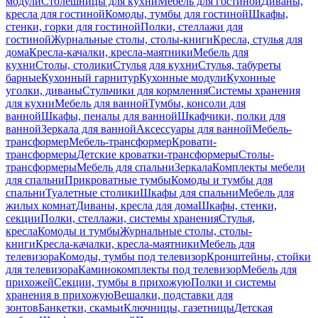
модули
Столешницы для кухни
Мебель для гостиной
Диваны,
кресла для гостиной
Комоды, тумбы для гостиной
Шкафы,
стенки, горки для гостиной
Полки, стеллажи для
гостиной
Журнальные столы, столы-книги
Кресла, стулья для
дома
Кресла-качалки, кресла-маятники
Мебель для
кухни
Столы, столики
Стулья для кухни
Стулья, табуреты
барные
Кухонный гарнитур
Кухонные модули
Кухонные
уголки, диваны
Стульчики для кормления
Системы хранения
для кухни
Мебель для ванной
Тумбы, консоли для
ванной
Шкафы, пеналы для ванной
Шкафчики, полки для
ванной
Зеркала для ванной
Аксессуары для ванной
Мебель-
трансформер
Мебель-трансформер
Кровати-
трансформеры
Детские кроватки-трансформеры
Столы-
трансформеры
Мебель для спальни
Зеркала
Комплекты мебели
для спальни
Прикроватные тумбы
Комоды и тумбы для
спальни
Туалетные столики
Шкафы для спальни
Мебель для
жилых комнат
Диваны, кресла для дома
Шкафы, стенки,
секции
Полки, стеллажи, системы хранения
Стулья,
кресла
Комоды и тумбы
Журнальные столы, столы-
книги
Кресла-качалки, кресла-маятники
Мебель для
телевизора
Комоды, тумбы под телевизор
Кронштейны, стойки
для телевизора
Каминокомплекты под телевизор
Мебель для
прихожей
Секции, тумбы в прихожую
Полки и системы
хранения в прихожую
Вешалки, подставки для
зонтов
Банкетки, скамьи
Ключницы, газетницы
Детская