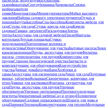
пылесосы, воздуходувки
Аэраторы,
скарификаторы
Снегоуборщики
Дровоколы
Сеялки,
разбрасыватели
семян
Минитракторы
Миникультиваторы
Мойки высокого
давления
Наборы садового электроинструмента
Отдых и
пикник
Батуты
Бассейны
Спа-бассейны
Комплекты мебели для
сада
Столы для сада
Стулья, кресла для сада
Качели
садовые
Гамаки, шезлонги
Раскладушки
Зонты,
тенты
Аксессуары для садовой мебели
Грили
Мангалы,
коптильни
Детская площадка
Сумки-
холодильники
Портативные колонки и
аудиосистемы
Оборудование для участка
Бытовые насосы
Люки
канализационные
Пруды, аксессуары для прудов
Фильтры,
насосы, стерилизаторы для прудов
Компрессоры для
прудов
Станции биологической очистки
Запчасти и
комплектующие для оборудования
Благоустройство
участка
Дачные дома
Беседки
Бани
Хозблоки и
сараи
Аксессуары для озеленения сада
Декор для сада
Почтовые
ящики, таблички
Козырьки
Скворечники, кормушки для
птиц
Домики для насекомых
Фонтаны, скульптуры для
сада
Пруды, аксессуары для прудов
Уличные
обогреватели
Уличные светильники
Противогололедные
реагенты
Декоративный щебень
Сад и огород
Поливочное
оборудование
Садовые опрыскиватели
Шланги для дома и
сада
Парники
Теплицы
Комплектующие для теплиц
Модульные