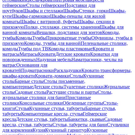
геймерские
Столы геймерские
Подставки для
ноутбуков
Шкафы и стеллажи
Шкафы
Стенки, горки
Шкафы-
купе
Шкафы-гармошки
Шкафы-пеналы для жилой
комнаты
Шкафы с витриной, буфеты
Шкафы, секции в
прихожую
Полки, стеллажи, системы хранения
Шкафы для
ванной комнаты
Вешалки, подставки для зонтов
Комоды,
тумбы
Комоды
Тумбы
Прикроватные тумбы
Обувницы, тумбы в
прихожую
Комоды, тумбы для ванной
Пеленальные столики,
комоды
Тумбы под ТВ
Комоды пластиковые
Кровати и
матрасы
Матрасы
Кровати
Детские кровати
Кроватки для
новорожденных
Надувная мебель
Наматрасники, чехлы на
матрас
Основания для
кроватей
Подматрасники
Раскладушки
Кровати-трансформеры,
шкафы-кровати
Кровати-домики
Столы
Кухонные
столы
Барные столы
Столы письменные,
компьютерные
Детские столы
Туалетные столики
Журнальные
столы
Садовые столы
Растущие столы и парты
Столы,
журнальные столики для бани
Приставные
столики
Консольные столики
Обеденные группы
Столы-
книги
Стулья
Кухонные стулья, табуреты
Барные стулья,
табуреты
Компьютерные кресла, стулья
Геймерские
кресла
Детские стулья, табуреты
Банкетки, скамьи
Садовые
кресла, стулья, табуреты
Стулья, табуреты для бани
Стульчики
для кормления
Кухня
Кухонный гарнитур
Кухонные