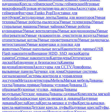
наушники
Кресла геймерские
Столы геймерские
Игровые
микрофоны
Игровая мультимедиа акустика
Аксессуары для
геймеров
Фигурки Funko Pop
Подставки для
ноутбуков
Светодиодные ленты
Лампы для мониторов
Умная
техника
Умные роботы-пылесосы
Умные телевизоры
Умные
стиральные машины
Умные чайники
Умные роботы
кулинарные
Умные вентиляторы
Умные кондиционеры
Умные
обогреватели
Умные увлажнители, очистители воздуха
Умные
отопительные котлы
Умные проветриватели
Умные радиочасы,
метеостанции
Умные кормушки и поилки для
животных
Умные напольные весы
Накопители данных
USB
Flash накопители
Внешние HDD, SSD диски
Карты
памяти
Сетевые накопители
Картридеры
Оптические
диски
Наблюдение и безопасность
Камеры
видеонаблюдения
Аксессуары для CCTV
Домофоны,
вызывные панели
Датчики для дома
Охранные системы,
сигнализации
Системы контроля и управления
доступом
Металлодетекторы
Мебель
Мягкая мебель
Диваны,
тахты
Диваны прямые
Диваны угловые
Диваны П-
образные
Кухонные уголки, диваны
Диваны
модульные
Детские диваны
Диваны садовые
Комплекты мягкой
мебели
Бескаркасные кресла-мешки и диваны
Надувные
диваны
Кресла
Кресла
Кресла-мешки и пуфы
Кресла-качалки,
кресла-маятники
Детские кресла, пуфы
Надувные кресла
Пуфы,
оттоманки
Кресла-кровати
Игровая мебель
Кресла