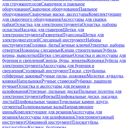
для стружкоотсосов
Сварочное и паяльное
оборудование
Сварочное оборудование
Паяльное
оборудование
Сварочные маски, аксессуары
Комплектующие
для сварочного оборудования
Аксессуары для сварки,
пайки
Оснастка для электроинструмента
Оснастка, наборы
оснастки
Насадки для граверов
Щетки для
электроинструмента
Развертки
Пуансоны
Щетки для
электродвигателей
Слесарный инструмент
Наборы
инструментов
Головки, биты
Гаечные ключи
Отвертки, наборы
отверток
Ножницы слесарные
Клещи строительные
Зубила,
керны, выколотки
Щетки слесарные
Оснастка и аксессуары для
бурения и сверления
Сверла, буры, зенкеры
Коронки
Зубила для
электроинструмента
Аксессуары для бурения и
сверления
Столярный инструмент
Тиски, струбцины,
гейферные зажимы
Ручные пилы, ножовки
Молотки, кувалды,
киянки
Напильники
Ручные стамески
Рубанки, рашпили
ручные
Оснастка и аксессуары для резания и
шлифования
Отрезные, пильные диски
Пильные полотна для
электроинструмента
Фрезы
Шлифовальные диски, насадки,
листы
Шлифовальные чашки
Точильные камни, круги,
сегменты
Полировальные валы
Направляющие
шины
Комплектующие для резания
Аксессуары для
резания
Аксессуары для шлифования
Электромонтажный
инструмент
Обжимной инструмент
Плоскогубцы,
круглогубцы
Кусачки, болторезы,