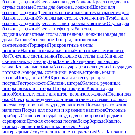
балкона, лоджии
Кресла-мешки для балкона
Кресла подвесные,
стулья садовые
Столы для балкона, лоджии
Шкафы для
балкона, лоджии
Дверцы жалюзийные
Системы хранения для
балкона, лоджии
Журнальные столы, столы-книги
Тумбы для
балкона, лоджии
Кресла-качалки, кресла-маятники
Стулья для
балкона, лоджии
Кресла, пуфы для балкона,
лоджии
Компактные столы для балкона, лоджии
Товары для
дома, бакалея
Освещение
Люстры, потолочные
светильники
Торшеры
Прикроватные лампы,
ночники
Настольные лампы
Споты
Настенные светильники,
бра
Точечные светильники
Трековые светильники
Уличные
светильники, фонари, бра
Лампы
Освещение для картин,
зеркал
Кольцевые лампы
Аксессуары для освещения
Посуда для
готовки
Сковороды, сотейники, воки
Кастрюли, ковши,
казаны
Посуда для СВЧ
Крышки и аксессуары для
посуды
Гастроемкости
Жалюзи, шторы
Жалюзи, рулонные
шторы, римские шторы
Шторы, гардины
Карнизы для
штор
Комплектующие для штор, карнизов, жалюзи
Пленки для
окон
Электроприводные солнцезащитные системы
Столовая
посуда, сервировка
Посуда для напитков
Посуда для горячих
напитков
Посуда для подачи и хранения напитков
Столовые
приборы
Столовая посуда
Посуда для сервировки
Предметы
сервировки
Детская столовая посуда
Декор
Зеркала
Кашпо,
стойки для цветов
Картины, постеры
Часы
интерьерные
Искусственные цветы, растения
Вазы
Ключницы,