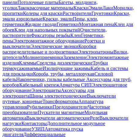
панели
Потолочные плиты
Багеты, молдинги,
уголки
Лакокрасочные материалы
Краски
Эмали
Лаки
Морилки,
пропитки
Колеры для краски
Растворители
Грунтовки
Краски,
эмали аэрозольные
Краски, эмали
Пены, клеи,
герметики
Жидкие гвозди
Герметики
Монтажная пена
Клеи для
обоев
Клеи для напольных покрытий
Очистители,
растворители
Фиксаторы резьбы
Клеи
Герметики,
пены
Электромонтажное оборудование
Розетки и
выключатели
Электрические звонки
Коробки
распределительные и подрозетники
Электропатроны
Вилки,
штепсели
Молниеприемники
Заземление
Электромонтажные
изделия
Клеммы
Средства диэлектрические
Трубки
термоусаживаемые
Изолирующие зажимы
Кабель и системы
для прокладки
Короба, трубы, металлорукав
Силовой
кабель
Наконечники, гильзы кабельные
Аксессуары для труб,
коробов
Кабельный крепеж
Арматура СИП
Электрощитовое
оборудование
Электрощиты
Аксессуары для
электрощита
Шины электротехнические
Выключатели
путевые, концевые
Трансформаторы
Аппаратура
управления
Рубильники
Предохранители
Частотные
преобразователи
Пускатели магнитные
Модульная
автоматика
Выключатели автоматические
Реле
Выключатели
нагрузки
Контакторы
Дополнительное модульное
оборудование
УЗИП
Автоматика пуска
двигателя
Дифференциальные