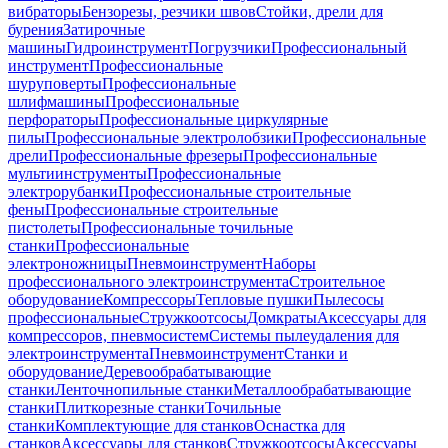
вибраторы
Бензорезы, резчики швов
Стойки, дрели для
бурения
Затирочные
машины
Гидроинструмент
Погрузчики
Профессиональный
инструмент
Профессиональные
шуруповерты
Профессиональные
шлифмашины
Профессиональные
перфораторы
Профессиональные циркулярные
пилы
Профессиональные электролобзики
Профессиональные
дрели
Профессиональные фрезеры
Профессиональные
мультиинструменты
Профессиональные
электрорубанки
Профессиональные строительные
фены
Профессиональные строительные
пистолеты
Профессиональные точильные
станки
Профессиональные
электроножницы
Пневмоинструмент
Наборы
профессионального электроинструмента
Строительное
оборудование
Компрессоры
Тепловые пушки
Пылесосы
профессиональные
Стружкоотсосы
Домкраты
Аксессуары для
компрессоров, пневмосистем
Системы пылеудаления для
электроинструмента
Пневмоинструмент
Станки и
оборудование
Деревообрабатывающие
станки
Ленточнопильные станки
Металлообрабатывающие
станки
Плиткорезные станки
Точильные
станки
Комплектующие для станков
Оснастка для
станков
Аксессуары для станков
Стружкоотсосы
Аксессуары