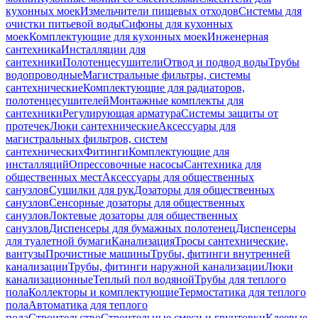
кухонных моек
Измельчители пищевых отходов
Системы для
очистки питьевой воды
Сифоны для кухонных
моек
Комплектующие для кухонных моек
Инженерная
сантехника
Инсталляции для
сантехники
Полотенцесушители
Отвод и подвод воды
Трубы
водопроводные
Магистральные фильтры, системы
сантехнические
Комплектующие для радиаторов,
полотенцесушителей
Монтажные комплекты для
сантехники
Регулирующая арматура
Системы защиты от
протечек
Люки сантехнические
Аксессуары для
магистральных фильтров, систем
сантехнических
Фитинги
Комплектующие для
инсталляций
Опрессовочные насосы
Сантехника для
общественных мест
Аксессуары для общественных
санузлов
Сушилки для рук
Дозаторы для общественных
санузлов
Сенсорные дозаторы для общественных
санузлов
Локтевые дозаторы для общественных
санузлов
Диспенсеры для бумажных полотенец
Диспенсеры
для туалетной бумаги
Канализация
Тросы сантехнические,
вантузы
Прочистные машины
Трубы, фитинги внутренней
канализации
Трубы, фитинги наружной канализации
Люки
канализационные
Теплый пол водяной
Трубы для теплого
пола
Коллекторы и комплектующие
Термостатика для теплого
пола
Автоматика для теплого
пола
Строительство
Строительные смеси и грунтовки
Клеевые