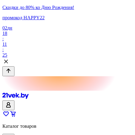
Скидки до 80% ко Дню Рождения!
промокод HAPPY22
02
дн
18
:
11
:
25
Каталог товаров