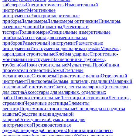
кабелерезы
Специнструменты
Измерительный
инструмент
Мерительные
инструменты
Электроизмерительные
приборы
Дальномеры
Дальномеры оптические
Нивелиры,
лазерные уровни
Пирометры
Детекторы и
тестеры
Толщиномеры
Специальные измерительные
приборы
Аксессуары для измерительных
приборов
Разметочный инструмент
Разметочные
инструменты
Инструменты для нарезки резьбы
Маркеры,
карандаши строительные
Клейма ударные
Строительно-
монтажный инструмент
Заклепочники
Труборезы,
трубогибы
Ножи строительные
Мультитулы
Пробойники,
просекатели отверстий
Ломы
Степлеры
механические
Стеклорезы
Прикаточные валики
Отделочный
инструмент
Плиткорезы
Кельмы, шпатели, гладилки
Малярный,
отделочный инструмент
Скотч, ленты малярные
Диспенсеры
для скотча
Аксессуары для малярных, отделочных
работ
Пленки строительные
Лестницы и стремянки
Лестницы,
стремянки
Чердачные лестницы
Элементы
лестниц
Подъемники строительные
Спецодежда и средства
защиты
Средства индивидуальной
защиты
Огнетушители
Сумки, пояса для
инструментов
Производственная
одежда
Спецодежда
Спецобувь
Организация рабочего
пространства
Фонари, прожекторы
Кейсы, ящики для