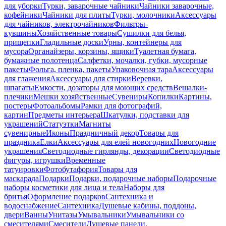
для уборки
Турки, заварочные чайники
Чайники заварочные,
кофейники
Чайники для плиты
Турки, молочники
Аксессуары
для чайников, электрочайников
Фильтры-
кувшины
Хозяйственные товары
Сушилки для белья,
прищепки
Гладильные доски
Урны, контейнеры для
мусора
Органайзеры, корзины, ящики
Туалетная бумага,
бумажные полотенца
Салфетки, мочалки, губки, мусорные
пакеты
Фольга, пленка, пакеты
Упаковочная тара
Аксессуары
для глажения
Аксессуары для стирки
Веревки,
шпагаты
Емкости, дозаторы для моющих средств
Вешалки-
плечики
Мешки хозяйственные
Сувениры
Копилки
Картины,
постеры
Фотоальбомы
Рамки для фотографий,
картин
Предметы интерьера
Шкатулки, подставки для
украшений
Статуэтки
Магниты
сувенирные
Иконы
Праздничный декор
Товары для
праздника
Елки
Аксессуары для елей новогодних
Новогодние
украшения
Светодиодные гирлянды, декорации
Светодиодные
фигуры, игрушки
Временные
татуировки
Фотобутафория
Товары для
маскарада
Подарки
Подарки, подарочные наборы
Подарочные
наборы косметики для лица и тела
Наборы для
бритья
Оформление подарков
Сантехника и
водоснабжение
Сантехника
Душевые кабины, поддоны,
двери
Ванны
Унитазы
Умывальники
Умывальники со
смесителями
Смесители
Душевые панели,