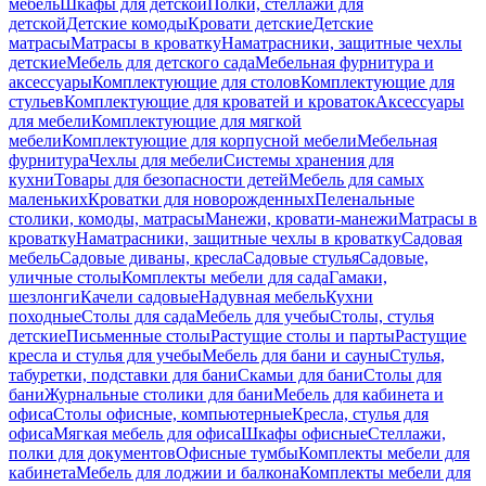
мебель
Шкафы для детской
Полки, стеллажи для
детской
Детские комоды
Кровати детские
Детские
матрасы
Матрасы в кроватку
Наматрасники, защитные чехлы
детские
Мебель для детского сада
Мебельная фурнитура и
аксессуары
Комплектующие для столов
Комплектующие для
стульев
Комплектующие для кроватей и кроваток
Аксессуары
для мебели
Комплектующие для мягкой
мебели
Комплектующие для корпусной мебели
Мебельная
фурнитура
Чехлы для мебели
Системы хранения для
кухни
Товары для безопасности детей
Мебель для самых
маленьких
Кроватки для новорожденных
Пеленальные
столики, комоды, матрасы
Манежи, кровати-манежи
Матрасы в
кроватку
Наматрасники, защитные чехлы в кроватку
Садовая
мебель
Садовые диваны, кресла
Садовые стулья
Садовые,
уличные столы
Комплекты мебели для сада
Гамаки,
шезлонги
Качели садовые
Надувная мебель
Кухни
походные
Столы для сада
Мебель для учебы
Столы, стулья
детские
Письменные столы
Растущие столы и парты
Растущие
кресла и стулья для учебы
Мебель для бани и сауны
Стулья,
табуретки, подставки для бани
Скамьи для бани
Столы для
бани
Журнальные столики для бани
Мебель для кабинета и
офиса
Столы офисные, компьютерные
Кресла, стулья для
офиса
Мягкая мебель для офиса
Шкафы офисные
Стеллажи,
полки для документов
Офисные тумбы
Комплекты мебели для
кабинета
Мебель для лоджии и балкона
Комплекты мебели для