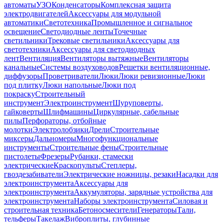
автоматы
УЗО
Конденсаторы
Комплексная защита
электродвигателей
Аксессуары для модульной
автоматики
Светотехника
Промышленное и сигнальное
освещение
Светодиодные ленты
Точечные
светильники
Трековые светильники
Аксессуары для
светотехники
Аксессуары для светодиодных
лент
Вентиляция
Вентиляторы вытяжные
Вентиляторы
канальные
Системы воздуховодов
Решетки вентиляционные,
диффузоры
Проветриватели
Люки
Люки ревизионные
Люки
под плитку
Люки напольные
Люки под
покраску
Строительный
инструмент
Электроинструмент
Шуруповерты,
гайковерты
Шлифмашины
Циркулярные, сабельные
пилы
Перфораторы, отбойные
молотки
Электролобзики
Дрели
Строительные
миксеры
Дальномеры
Многофункциональные
инструменты
Строительные фены
Строительные
пистолеты
Фрезеры
Рубанки, стамески
электрические
Краскопульты
Степлеры,
гвоздезабиватели
Электрические ножницы, резаки
Насадки для
электроинструмента
Аксессуары для
электроинструмента
Аккумуляторы, зарядные устройства для
электроинструмента
Наборы электроинструмента
Силовая и
строительная техника
Бетоносмесители
Генераторы
Тали,
тельферы
Такелаж
Виброплиты, глубинные