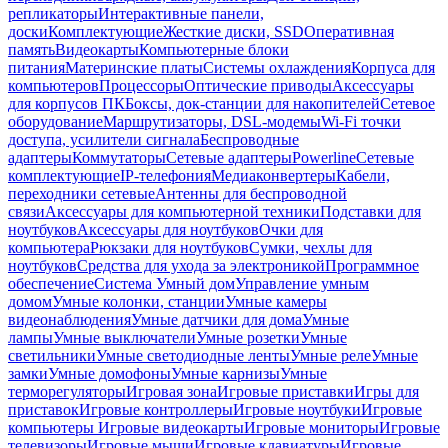
репликаторы
Интерактивные панели,
доски
Комплектующие
Жесткие диски, SSD
Оперативная
память
Видеокарты
Компьютерные блоки
питания
Материнские платы
Системы охлаждения
Корпуса для
компьютеров
Процессоры
Оптические приводы
Аксессуары
для корпусов ПК
Боксы, док-станции для накопителей
Сетевое
оборудование
Маршрутизаторы, DSL-модемы
Wi-Fi точки
доступа, усилители сигнала
Беспроводные
адаптеры
Коммутаторы
Сетевые адаптеры
Powerline
Сетевые
комплектующие
IP-телефония
Медиаконвертеры
Кабели,
переходники сетевые
Антенны для беспроводной
связи
Аксессуары для компьютерной техники
Подставки для
ноутбуков
Аксессуары для ноутбуков
Очки для
компьютера
Рюкзаки для ноутбуков
Сумки, чехлы для
ноутбуков
Средства для ухода за электроникой
Программное
обеспечение
Система Умный дом
Управление умным
домом
Умные колонки, станции
Умные камеры
видеонаблюдения
Умные датчики для дома
Умные
лампы
Умные выключатели
Умные розетки
Умные
светильники
Умные светодиодные ленты
Умные реле
Умные
замки
Умные домофоны
Умные карнизы
Умные
терморегуляторы
Игровая зона
Игровые приставки
Игры для
приставок
Игровые контроллеры
Игровые ноутбуки
Игровые
компьютеры
Игровые видеокарты
Игровые мониторы
Игровые
телевизоры
Игровые мыши
Игровые клавиатуры
Игровые