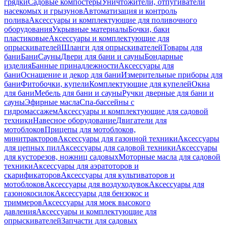
грядки
Садовые компостеры
Уничтожители, отпугиватели
насекомых и грызунов
Автоматизация и контроль
полива
Аксессуары и комплектующие для поливочного
оборудования
Укрывные материалы
Бочки, баки
пластиковые
Аксессуары и комплектующие для
опрыскивателей
Шланги для опрыскивателей
Товары для
бани
Бани
Сауны
Двери для бани и сауны
Бондарные
изделия
Банные принадлежности
Аксессуары для
бани
Оснащение и декор для бани
Измерительные приборы для
бани
Фитобочки, купели
Комплектующие для купелей
Окна
для бани
Мебель для бани и сауны
Ручки дверные для бани и
сауны
Эфирные масла
Спа-бассейны с
гидромассажем
Аксессуары и комплектующие для садовой
техники
Навесное оборудование
Двигатели для
мотоблоков
Прицепы для мотоблоков,
минитракторов
Аксессуары для газонной техники
Аксессуары
для цепных пил
Аксессуары для садовой техники
Аксессуары
для кусторезов, ножниц садовых
Моторные масла для садовой
техники
Аксессуары для аэратоторов и
скарификаторов
Аксессуары для культиваторов и
мотоблоков
Аксессуары для воздуходувок
Аксессуары для
газонокосилок
Аксессуары для бензокос и
триммеров
Аксессуары для моек высокого
давления
Аксессуары и комплектующие для
опрыскивателей
Запчасти для садовых