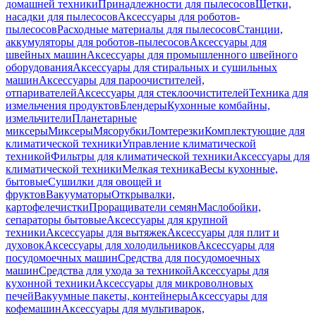
домашней техники
Принадлежности для пылесосов
Щетки,
насадки для пылесосов
Аксессуары для роботов-
пылесосов
Расходные материалы для пылесосов
Станции,
аккумуляторы для роботов-пылесосов
Аксессуары для
швейных машин
Аксессуары для промышленного швейного
оборудования
Аксессуары для стиральных и сушильных
машин
Аксессуары для пароочистителей,
отпаривателей
Аксессуары для стеклоочистителей
Техника для
измельчения продуктов
Блендеры
Кухонные комбайны,
измельчители
Планетарные
миксеры
Миксеры
Мясорубки
Ломтерезки
Комплектующие для
климатической техники
Управление климатической
техникой
Фильтры для климатической техники
Аксессуары для
климатической техники
Мелкая техника
Весы кухонные,
бытовые
Сушилки для овощей и
фруктов
Вакууматоры
Открывалки,
картофелечистки
Проращиватели семян
Маслобойки,
сепараторы бытовые
Аксессуары для крупной
техники
Аксессуары для вытяжек
Аксессуары для плит и
духовок
Аксессуары для холодильников
Аксессуары для
посудомоечных машин
Средства для посудомоечных
машин
Средства для ухода за техникой
Аксессуары для
кухонной техники
Аксессуары для микроволновых
печей
Вакуумные пакеты, контейнеры
Аксессуары для
кофемашин
Аксессуары для мультиварок,