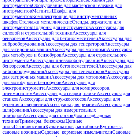
инструментов
Оборудование для мастерской
Тележки для
инструментов
Магниты
Шкафы для
инструментов
Комплектующие для инструментальных
шкафов
Стеллажи металлические
Стенды, держатели для
инструментов
Поддоны для инструментов
Аксессуары для
силовой и строительной техники
Аксессуары для
бензорезов
Аксессуары для бетоносмесителей
Аксессуары для
виброоборудования
Аксессуары для генераторов
Аксессуары
для затирочных машин
Аксессуары для мотопомп
Аксессуары
для мотобуров и бензобуров
Аксессуары для строительного
инструмента
Аксессуары пневмооборудования
Аксессуары для
бензорезов
Аксессуары для бетоносмесителей
Аксессуары для
виброоборудования
Аксессуары для генераторов
Аксессуары
для затирочных машин
Аксессуары для мотопомп
Аксессуары
для мотобуров и бензобуров
Аксессуары для
электроинструмента
Аксессуары для компрессоров,
пневмосистем
Аксессуары для сварки, пайки
Аксессуары для
станков
Аксессуары для стружкоотсосов
Аксессуары для
бурения и сверления
Аксессуары для резания
Аксессуары для
шлифования
Аксессуары для измерительных
приборов
Аксессуары для станков
Дом и сад
Садовая
техника
Триммеры, бензокосы
Цепные
пилы
Газонокосилки
Культиваторы, мотоблоки
Кусторезы,
садовые ножницы
Садовые, кормовые измельчители
Садовые