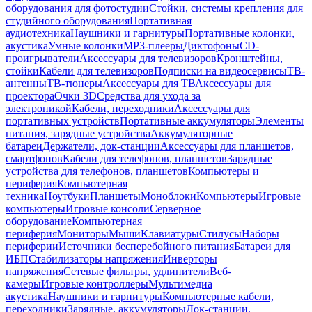
оборудования для фотостудии
Стойки, системы крепления для
студийного оборудования
Портативная
аудиотехника
Наушники и гарнитуры
Портативные колонки,
акустика
Умные колонки
MP3-плееры
Диктофоны
CD-
проигрыватели
Аксессуары для телевизоров
Кронштейны,
стойки
Кабели для телевизоров
Подписки на видеосервисы
ТВ-
антенны
ТВ-тюнеры
Аксессуары для ТВ
Аксессуары для
проектора
Очки 3D
Средства для ухода за
электроникой
Кабели, переходники
Аксессуары для
портативных устройств
Портативные аккумуляторы
Элементы
питания, зарядные устройства
Аккумуляторные
батареи
Держатели, док-станции
Аксессуары для планшетов,
смартфонов
Кабели для телефонов, планшетов
Зарядные
устройства для телефонов, планшетов
Компьютеры и
периферия
Компьютерная
техника
Ноутбуки
Планшеты
Моноблоки
Компьютеры
Игровые
компьютеры
Игровые консоли
Серверное
оборудование
Компьютерная
периферия
Мониторы
Мыши
Клавиатуры
Стилусы
Наборы
периферии
Источники бесперебойного питания
Батареи для
ИБП
Стабилизаторы напряжения
Инверторы
напряжения
Сетевые фильтры, удлинители
Веб-
камеры
Игровые контроллеры
Мультимедиа
акустика
Наушники и гарнитуры
Компьютерные кабели,
переходники
Зарядные, аккумуляторы
Док-станции,