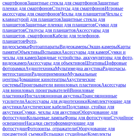
смартфонов
Защитные стекла для смартфонов
Защитные
пленки для смартфонов
Стилусы для смартфонов
Игровые
аксессуары для смартфонов
Чехлы для планшетов
Чехлы с
клавиатурой для планшетов
Защитные стекла для
планшетов
Защитные пленки для планшетов
Сумки для
планшетов
Стилусы для планшетов
Аксессуары для
планшетов, смартфонов
Кабели для телефонов,
планшетов
Фото,
видеосъемка
Фотоаппараты
Видеокамеры
Экшн-камеры
Карты
памяти
Объективы
Вспышки
Аксессуары для камер
Сумки и
чехлы для камер
Зарядные устройства, аккумуляторы для фото,
видеокамер
Аксессуары для объективов
Штативы
Цифровые
фоторамки
Аудиотехника
Мультимедиа акустика
Радиочасы,
метеостанции
Радиоприемники
Музыкальные
центры
Домашние кинотеатры
Акустические
системы
Проигрыватели виниловых пластинок
Аксессуары
для виниловых проигрывателей
Виниловые
пластинки
Инсталляционная акустика
Трансляционные
усилители
Аксессуары для аудиотехники
Комплектующие для
акустики
Акустические кабели
Подставки, стойки для
акустики
Сумки, чехлы для акустики
Оборудование для
фотостудии
Кольцевые лампы
Фоны для фотостудии
Студийное
освещение
Насадки светоформирующие для
фотостудии
Фотозонты, отражатели
Оборудование для
предметной съемки
Вспышки студийные
Комплекты