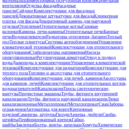
материалы
Шифер
Профнастил
Рулонная кровля
Кровельная
вентиляция
Отделка фасада
Фасадные
панели
Сайдинг
Комплектующие для фасадных
панелей
Декоративные штукатурки для фасада
Клинкерная
плитка для фасада
Декоративный камень для наружной
отделки
Отопление
Отопительные котлы
Газовые
колонки
Камины, печи-камины
Отопительные печи
Банные
печи
Водонагреватели
Радиаторы отопления, батареи
Теплый
пол
Теплые плинтусы
Системы антиобледенения
Управление
климатической техникой
Комплектующие для отопительного
оборудования
Стабилизаторы напряжения
Насосы
циркуляционные
Регулирующая арматура
Отвод и подвод
воды
Дымоходы и комплектующие
Управление климатической
техникой
Комплектующие для радиаторов
Комплектующие для
теплого пола
Топливо и аксессуары для отопительного
оборудования
Комплектующие для печей, каминов
Аксессуары
для каминов, печей
Комплектующие для отопительных котлов,
водонагревателей
Канализация
Тросы сантехнические,
вантузы
Прочистные машины
Трубы, фитинги внутренней
канализации
Трубы, фитинги наружной канализации
Люки
канализационные
Металлопрокат
Металлопрокат
Сваи
Заборы,
ограждения
Автоматика для ворот
Крепежные
изделия
Саморезы, шурупы
Гвозди
Анкеры, дюбели
Скобы,
штифты
Перфорированный крепеж
Гайки,
шайбы
Заклепки
Болты, винты, шпильки
Хомуты
Химические