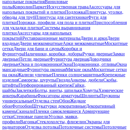
напольные покрытия
Виниловые
полы
Ковролин
Паркет
Искусственная трава
Аксессуары для
напольных покрытий и плитки
Подложка
Плинтусы, уголки,
обводы для труб
Плинтусы для сантехники
Фуги для
плитки
Порожки, профили для пола и плитки
Приспособления
для укладки плитки
Системы выравнивания
плитки
Аксессуары для напольных
покрытий
Реставрационные материалы
Двери и арки
Двери
входные
Двери межкомнатные
Арки межкомнатные
Москитные
сетки
Двери для бани и сауны
Коробки и
фурнитура
Наличники, коробки, доборы
Ручки дверные
Замки
дверные
Петли дверные
Фурнитура дверная
Доводчики
дверные
Окна и подоконники
Окна
Подоконники, отливы
Окна
мансардные
Фурнитура оконная
Мягкие окна
Москитные сетки
на окна
Жалюзи уличные
Пленки солнцезащитные
Крепежные
изделия
Саморезы, шурупы
Гвозди
Анкеры, дюбели
Скобы,
штифты
Перфорированный крепеж
Гайки,
шайбы
Заклепки
Болты, винты, шпильки
Хомуты
Химические
анкеры
Карабины
Фиксаторы арматуры
Шплинты
Пружины
универсальные
Отделка стен
Обои
Жидкие
обои
Фотообои
Штукатурки декоративные
Декоративный
камень
Скинали
Пленки самоклеящиеся
Армирующие
сетки
Стеновые панели
Уголки, маяки,
профили
Вагонка
Стеклохолсты, флизелин
Экраны для
радиаторов
Отделка потолка
Потолочные системы
Потолочные