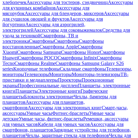
хлебопечек
Аксессуары для тостеров, сэндвичниц
Аксессуары
для кухонных комбайнов
Аксессуары для
мясорубок
Аксессуары для блендеров, миксеров
Аксессуары
для сушилок овощей и фруктов
Аксессуары для
йогуртниц
Аксессуары для аэрогрилей,
электрогрилей
Аксессуары для соковыжималок
Средства для
ухода за техникой
Смартфоны, ТВ и
электроника
Смартфоны
Смартфоны
Смартфоны
восстановленные
Смартфоны Apple
Смартфоны
Xiaomi
Смартфоны Samsung
Смартфоны Honor
Смартфоны
Huawei
Смартфоны POCO
Смартфоны Infinix
Смартфоны
Tecno
Смартфоны Realme
Смартфоны Samsung Galaxy S26
series
Кнопочные телефоны
Складные смартфоны
Телевизоры,
мониторы
Телевизоры
Мониторы
Мониторы-телевизоры
ТВ-
приставки и медиаплееры
Проекторы
Проекционные
экраны
Профессиональные дисплеи
Планшеты, электронные
книги
Планшеты
Электронные книги
Графические
планшеты
Блокноты электронные
Чехлы, бамперы для
планшетов
Аксессуары для планшетов,
смартфонов
Аксессуары для электронных книг
Смарт-часы,
аксессуары
Умные часы
Фитнес-браслеты
Умные часы
детские
Умные часы, фитнес-браслеты
Ремешки, аксессуары
для умных часов
Кабели для умных часов
Аксессуары для
смартфонов, планшетов
Зарядные устройства для телефонов,
планшетов
Чехлы, защитные стекла для телефонов
Чехлы для