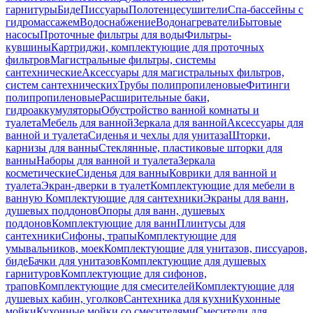
гарнитуры
Биде
Писсуары
Полотенцесушители
Спа-бассейны с
гидромассажем
Водоснабжение
Водонагреватели
Бытовые
насосы
Проточные фильтры для воды
Фильтры-
кувшины
Картриджи, комплектующие для проточных
фильтров
Магистральные фильтры, системы
сантехнические
Аксессуары для магистральных фильтров,
систем сантехнических
Трубы полипропиленовые
Фитинги
полипропиленовые
Расширительные баки,
гидроаккумуляторы
Обустройство ванной комнаты и
туалета
Мебель для ванной
Зеркала для ванной
Аксессуары для
ванной и туалета
Сиденья и чехлы для унитаза
Шторки,
карнизы для ванны
Стеклянные, пластиковые шторки для
ванны
Наборы для ванной и туалета
Зеркала
косметические
Сиденья для ванны
Коврики для ванной и
туалета
Экран-дверки в туалет
Комплектующие для мебели в
ванную
Комплектующие для сантехники
Экраны для ванн,
душевых поддонов
Опоры для ванн, душевых
поддонов
Комплектующие для ванн
Плинтусы для
сантехники
Сифоны, трапы
Комплектующие для
умывальников, моек
Комплектующие для унитазов, писсуаров,
биде
Бачки для унитазов
Комплектующие для душевых
гарнитуров
Комплектующие для сифонов,
трапов
Комплектующие для смесителей
Комплектующие для
душевых кабин, уголков
Сантехника для кухни
Кухонные
мойки
Кухонные мойки со смесителями
Смесители для