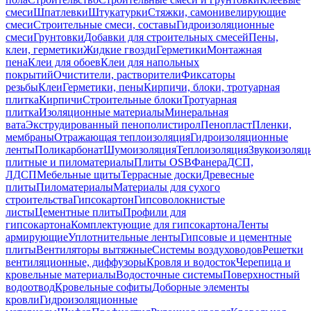
смеси
Шпатлевки
Штукатурки
Стяжки, самонивелирующие
смеси
Строительные смеси, составы
Гидроизоляционные
смеси
Грунтовки
Добавки для строительных смесей
Пены,
клеи, герметики
Жидкие гвозди
Герметики
Монтажная
пена
Клеи для обоев
Клеи для напольных
покрытий
Очистители, растворители
Фиксаторы
резьбы
Клеи
Герметики, пены
Кирпичи, блоки, тротуарная
плитка
Кирпичи
Строительные блоки
Тротуарная
плитка
Изоляционные материалы
Минеральная
вата
Экструдированный пенополистирол
Пенопласт
Пленки,
мембраны
Отражающая теплоизоляция
Гидроизоляционные
ленты
Поликарбонат
Шумоизоляция
Теплоизоляция
Звукоизоляц
плитные и пиломатериалы
Плиты OSB
Фанера
ДСП,
ЛДСП
Мебельные щиты
Террасные доски
Древесные
плиты
Пиломатериалы
Материалы для сухого
строительства
Гипсокартон
Гипсоволокнистые
листы
Цементные плиты
Профили для
гипсокартона
Комплектующие для гипсокартона
Ленты
армирующие
Уплотнительные ленты
Гипсовые и цементные
плиты
Вентиляторы вытяжные
Системы воздуховодов
Решетки
вентиляционные, диффузоры
Кровля и водосток
Черепица и
кровельные материалы
Водосточные системы
Поверхностный
водоотвод
Кровельные софиты
Доборные элементы
кровли
Гидроизоляционные