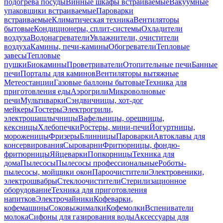
подогрева посуды
Винные шкафы встраиваемые
Вакуумные
упаковщики встраиваемые
Пароварки
встраиваемые
Климатическая техника
Вентиляторы
бытовые
Кондиционеры, сплит-системы
Охладители
воздуха
Водонагреватели
Увлажнители, очистители
воздуха
Камины, печи-камины
Обогреватели
Тепловые
завесы
Тепловые
пушки
Биокамины
Проветриватели
Отопительные печи
Банные
печи
Порталы для каминов
Вентиляторы вытяжные
Метеостанции
Газовые баллоны бытовые
Техника для
приготовления еды
Аэрогрили
Микроволновые
печи
Мультиварки
Сэндвичницы, хот-дог
мейкеры
Тостеры
Электрогрили,
электрошашлычницы
Вафельницы, орешницы,
кексницы
Хлебопечки
Ростеры, мини-печи
Йогуртницы,
мороженицы
Фризеры
Блинницы
Пароварки
Автоклавы для
консервирования
Сыроварни
Фритюрницы, фондю-
фритюрницы
Яйцеварки
Попкорницы
Техника для
дома
Пылесосы
Пылесосы профессиональные
Роботы-
пылесосы, мойщики окон
Пароочистители
Электровеники,
электрошвабры
Стеклоочистители
Стерилизационное
оборудование
Техника для приготовления
напитков
Электрочайники
Кофеварки,
кофемашины
Соковыжималки
Кофемолки
Вспениватели
молока
Сифоны для газирования воды
Аксессуары для