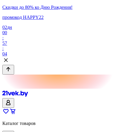
Скидки до 80% ко Дню Рождения!
промокод HAPPY22
02
дн
00
:
57
:
04
Каталог товаров