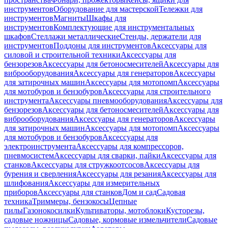
инструментов
Оборудование для мастерской
Тележки для
инструментов
Магниты
Шкафы для
инструментов
Комплектующие для инструментальных
шкафов
Стеллажи металлические
Стенды, держатели для
инструментов
Поддоны для инструментов
Аксессуары для
силовой и строительной техники
Аксессуары для
бензорезов
Аксессуары для бетоносмесителей
Аксессуары для
виброоборудования
Аксессуары для генераторов
Аксессуары
для затирочных машин
Аксессуары для мотопомп
Аксессуары
для мотобуров и бензобуров
Аксессуары для строительного
инструмента
Аксессуары пневмооборудования
Аксессуары для
бензорезов
Аксессуары для бетоносмесителей
Аксессуары для
виброоборудования
Аксессуары для генераторов
Аксессуары
для затирочных машин
Аксессуары для мотопомп
Аксессуары
для мотобуров и бензобуров
Аксессуары для
электроинструмента
Аксессуары для компрессоров,
пневмосистем
Аксессуары для сварки, пайки
Аксессуары для
станков
Аксессуары для стружкоотсосов
Аксессуары для
бурения и сверления
Аксессуары для резания
Аксессуары для
шлифования
Аксессуары для измерительных
приборов
Аксессуары для станков
Дом и сад
Садовая
техника
Триммеры, бензокосы
Цепные
пилы
Газонокосилки
Культиваторы, мотоблоки
Кусторезы,
садовые ножницы
Садовые, кормовые измельчители
Садовые