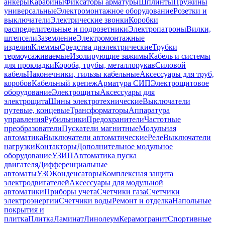
анкеры
Карабины
Фиксаторы арматуры
Шплинты
Пружины
универсальные
Электромонтажное оборудование
Розетки и
выключатели
Электрические звонки
Коробки
распределительные и подрозетники
Электропатроны
Вилки,
штепсели
Заземление
Электромонтажные
изделия
Клеммы
Средства диэлектрические
Трубки
термоусаживаемые
Изолирующие зажимы
Кабель и системы
для прокладки
Короба, трубы, металлорукав
Силовой
кабель
Наконечники, гильзы кабельные
Аксессуары для труб,
коробов
Кабельный крепеж
Арматура СИП
Электрощитовое
оборудование
Электрощиты
Аксессуары для
электрощита
Шины электротехнические
Выключатели
путевые, концевые
Трансформаторы
Аппаратура
управления
Рубильники
Предохранители
Частотные
преобразователи
Пускатели магнитные
Модульная
автоматика
Выключатели автоматические
Реле
Выключатели
нагрузки
Контакторы
Дополнительное модульное
оборудование
УЗИП
Автоматика пуска
двигателя
Дифференциальные
автоматы
УЗО
Конденсаторы
Комплексная защита
электродвигателей
Аксессуары для модульной
автоматики
Приборы учета
Счетчики газа
Счетчики
электроэнергии
Счетчики воды
Ремонт и отделка
Напольные
покрытия и
плитка
Плитка
Ламинат
Линолеум
Керамогранит
Спортивные