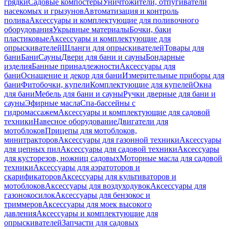
грядки
Садовые компостеры
Уничтожители, отпугиватели
насекомых и грызунов
Автоматизация и контроль
полива
Аксессуары и комплектующие для поливочного
оборудования
Укрывные материалы
Бочки, баки
пластиковые
Аксессуары и комплектующие для
опрыскивателей
Шланги для опрыскивателей
Товары для
бани
Бани
Сауны
Двери для бани и сауны
Бондарные
изделия
Банные принадлежности
Аксессуары для
бани
Оснащение и декор для бани
Измерительные приборы для
бани
Фитобочки, купели
Комплектующие для купелей
Окна
для бани
Мебель для бани и сауны
Ручки дверные для бани и
сауны
Эфирные масла
Спа-бассейны с
гидромассажем
Аксессуары и комплектующие для садовой
техники
Навесное оборудование
Двигатели для
мотоблоков
Прицепы для мотоблоков,
минитракторов
Аксессуары для газонной техники
Аксессуары
для цепных пил
Аксессуары для садовой техники
Аксессуары
для кусторезов, ножниц садовых
Моторные масла для садовой
техники
Аксессуары для аэратоторов и
скарификаторов
Аксессуары для культиваторов и
мотоблоков
Аксессуары для воздуходувок
Аксессуары для
газонокосилок
Аксессуары для бензокос и
триммеров
Аксессуары для моек высокого
давления
Аксессуары и комплектующие для
опрыскивателей
Запчасти для садовых