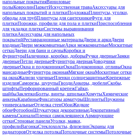
напольные покрытия
Виниловые
полы
Ковролин
Паркет
Искусственная трава
Аксессуары для
напольных покрытий и плитки
Подложка
Плинтусы, уголки,
обводы для труб
Плинтусы для сантехники
Фуги для
плитки
Порожки, профили для пола и плитки
Приспособления
для укладки плитки
Системы выравнивания
плитки
Аксессуары для напольных
покрытий
Реставрационные материалы
Двери и арки
Двери
входные
Двери межкомнатные
Арки межкомнатные
Москитные
сетки
Двери для бани и сауны
Коробки и
фурнитура
Наличники, коробки, доборы
Ручки дверные
Замки
дверные
Петли дверные
Фурнитура дверная
Доводчики
дверные
Окна и подоконники
Окна
Подоконники, отливы
Окна
мансардные
Фурнитура оконная
Мягкие окна
Москитные сетки
на окна
Жалюзи уличные
Пленки солнцезащитные
Крепежные
изделия
Саморезы, шурупы
Гвозди
Анкеры, дюбели
Скобы,
штифты
Перфорированный крепеж
Гайки,
шайбы
Заклепки
Болты, винты, шпильки
Хомуты
Химические
анкеры
Карабины
Фиксаторы арматуры
Шплинты
Пружины
универсальные
Отделка стен
Обои
Жидкие
обои
Фотообои
Штукатурки декоративные
Декоративный
камень
Скинали
Пленки самоклеящиеся
Армирующие
сетки
Стеновые панели
Уголки, маяки,
профили
Вагонка
Стеклохолсты, флизелин
Экраны для
радиаторов
Отделка потолка
Потолочные системы
Потолочные