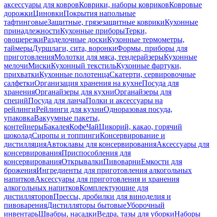
аксессуары для ковров
Коврики, наборы ковриков
Ковровые
дорожки
Циновки
Покрытия напольные
тафтинговые
Защитные, грязезащитные коврики
Кухонные
принадлежности
Кухонные приборы
Терки,
овощерезки
Разделочные доски
Кухонные термометры,
таймеры
Дуршлаги, сита, воронки
Формы, приборы для
приготовления
Молотки для мяса, тендерайзеры
Кухонные
мелочи
Миски
Кухонный текстиль
Кухонные фартуки,
прихватки
Кухонные полотенца
Скатерти, сервировочные
салфетки
Организация хранения на кухне
Посуда для
хранения
Органайзеры для кухни
Органайзеры для
специй
Посуда для ланча
Полки и аксессуары на
рейлинги
Рейлинги для кухни
Одноразовая посуда,
упаковка
Вакуумные пакеты,
контейнеры
Бакалея
Кофе
Чай
Цикорий, какао, горячий
шоколад
Сиропы и топпинги
Консервирование и
дистилляция
Автоклавы для консервирования
Аксессуары для
консервирования
Приспособления для
консервирования
Открывалки
Пивоварни
Емкости для
брожения
Ингредиенты для приготовления алкогольных
напитков
Аксессуары для приготовления и хранения
алкогольных напитков
Комплектующие для
дистилляторов
Прессы, дробилки для виноделия и
пивоварения
Дистилляторы бытовые
Уборочный
инвентарь
Швабры, насадки
Ведра, тазы для уборки
Наборы