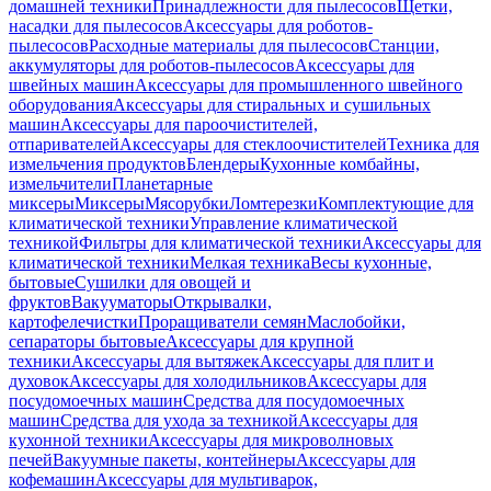
домашней техники
Принадлежности для пылесосов
Щетки,
насадки для пылесосов
Аксессуары для роботов-
пылесосов
Расходные материалы для пылесосов
Станции,
аккумуляторы для роботов-пылесосов
Аксессуары для
швейных машин
Аксессуары для промышленного швейного
оборудования
Аксессуары для стиральных и сушильных
машин
Аксессуары для пароочистителей,
отпаривателей
Аксессуары для стеклоочистителей
Техника для
измельчения продуктов
Блендеры
Кухонные комбайны,
измельчители
Планетарные
миксеры
Миксеры
Мясорубки
Ломтерезки
Комплектующие для
климатической техники
Управление климатической
техникой
Фильтры для климатической техники
Аксессуары для
климатической техники
Мелкая техника
Весы кухонные,
бытовые
Сушилки для овощей и
фруктов
Вакууматоры
Открывалки,
картофелечистки
Проращиватели семян
Маслобойки,
сепараторы бытовые
Аксессуары для крупной
техники
Аксессуары для вытяжек
Аксессуары для плит и
духовок
Аксессуары для холодильников
Аксессуары для
посудомоечных машин
Средства для посудомоечных
машин
Средства для ухода за техникой
Аксессуары для
кухонной техники
Аксессуары для микроволновых
печей
Вакуумные пакеты, контейнеры
Аксессуары для
кофемашин
Аксессуары для мультиварок,