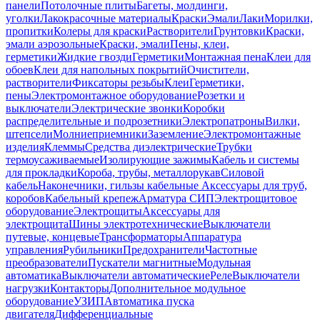
панели
Потолочные плиты
Багеты, молдинги,
уголки
Лакокрасочные материалы
Краски
Эмали
Лаки
Морилки,
пропитки
Колеры для краски
Растворители
Грунтовки
Краски,
эмали аэрозольные
Краски, эмали
Пены, клеи,
герметики
Жидкие гвозди
Герметики
Монтажная пена
Клеи для
обоев
Клеи для напольных покрытий
Очистители,
растворители
Фиксаторы резьбы
Клеи
Герметики,
пены
Электромонтажное оборудование
Розетки и
выключатели
Электрические звонки
Коробки
распределительные и подрозетники
Электропатроны
Вилки,
штепсели
Молниеприемники
Заземление
Электромонтажные
изделия
Клеммы
Средства диэлектрические
Трубки
термоусаживаемые
Изолирующие зажимы
Кабель и системы
для прокладки
Короба, трубы, металлорукав
Силовой
кабель
Наконечники, гильзы кабельные
Аксессуары для труб,
коробов
Кабельный крепеж
Арматура СИП
Электрощитовое
оборудование
Электрощиты
Аксессуары для
электрощита
Шины электротехнические
Выключатели
путевые, концевые
Трансформаторы
Аппаратура
управления
Рубильники
Предохранители
Частотные
преобразователи
Пускатели магнитные
Модульная
автоматика
Выключатели автоматические
Реле
Выключатели
нагрузки
Контакторы
Дополнительное модульное
оборудование
УЗИП
Автоматика пуска
двигателя
Дифференциальные