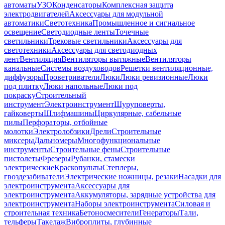
автоматы
УЗО
Конденсаторы
Комплексная защита
электродвигателей
Аксессуары для модульной
автоматики
Светотехника
Промышленное и сигнальное
освещение
Светодиодные ленты
Точечные
светильники
Трековые светильники
Аксессуары для
светотехники
Аксессуары для светодиодных
лент
Вентиляция
Вентиляторы вытяжные
Вентиляторы
канальные
Системы воздуховодов
Решетки вентиляционные,
диффузоры
Проветриватели
Люки
Люки ревизионные
Люки
под плитку
Люки напольные
Люки под
покраску
Строительный
инструмент
Электроинструмент
Шуруповерты,
гайковерты
Шлифмашины
Циркулярные, сабельные
пилы
Перфораторы, отбойные
молотки
Электролобзики
Дрели
Строительные
миксеры
Дальномеры
Многофункциональные
инструменты
Строительные фены
Строительные
пистолеты
Фрезеры
Рубанки, стамески
электрические
Краскопульты
Степлеры,
гвоздезабиватели
Электрические ножницы, резаки
Насадки для
электроинструмента
Аксессуары для
электроинструмента
Аккумуляторы, зарядные устройства для
электроинструмента
Наборы электроинструмента
Силовая и
строительная техника
Бетоносмесители
Генераторы
Тали,
тельферы
Такелаж
Виброплиты, глубинные