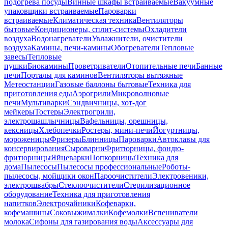
подогрева посуды
Винные шкафы встраиваемые
Вакуумные
упаковщики встраиваемые
Пароварки
встраиваемые
Климатическая техника
Вентиляторы
бытовые
Кондиционеры, сплит-системы
Охладители
воздуха
Водонагреватели
Увлажнители, очистители
воздуха
Камины, печи-камины
Обогреватели
Тепловые
завесы
Тепловые
пушки
Биокамины
Проветриватели
Отопительные печи
Банные
печи
Порталы для каминов
Вентиляторы вытяжные
Метеостанции
Газовые баллоны бытовые
Техника для
приготовления еды
Аэрогрили
Микроволновые
печи
Мультиварки
Сэндвичницы, хот-дог
мейкеры
Тостеры
Электрогрили,
электрошашлычницы
Вафельницы, орешницы,
кексницы
Хлебопечки
Ростеры, мини-печи
Йогуртницы,
мороженицы
Фризеры
Блинницы
Пароварки
Автоклавы для
консервирования
Сыроварни
Фритюрницы, фондю-
фритюрницы
Яйцеварки
Попкорницы
Техника для
дома
Пылесосы
Пылесосы профессиональные
Роботы-
пылесосы, мойщики окон
Пароочистители
Электровеники,
электрошвабры
Стеклоочистители
Стерилизационное
оборудование
Техника для приготовления
напитков
Электрочайники
Кофеварки,
кофемашины
Соковыжималки
Кофемолки
Вспениватели
молока
Сифоны для газирования воды
Аксессуары для