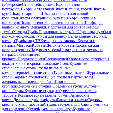
геймерские
Столы геймерские
Подставки для
ноутбуков
Шкафы и стеллажи
Шкафы
Стенки, горки
Шкафы-
купе
Шкафы-гармошки
Шкафы-пеналы для жилой
комнаты
Шкафы с витриной, буфеты
Шкафы, секции в
прихожую
Полки, стеллажи, системы хранения
Шкафы для
ванной комнаты
Вешалки, подставки для зонтов
Комоды,
тумбы
Комоды
Тумбы
Прикроватные тумбы
Обувницы, тумбы в
прихожую
Комоды, тумбы для ванной
Пеленальные столики,
комоды
Тумбы под ТВ
Комоды пластиковые
Кровати и
матрасы
Матрасы
Кровати
Детские кровати
Кроватки для
новорожденных
Надувная мебель
Наматрасники, чехлы на
матрас
Основания для
кроватей
Подматрасники
Раскладушки
Кровати-трансформеры,
шкафы-кровати
Кровати-домики
Столы
Кухонные
столы
Барные столы
Столы письменные,
компьютерные
Детские столы
Туалетные столики
Журнальные
столы
Садовые столы
Растущие столы и парты
Столы,
журнальные столики для бани
Приставные
столики
Консольные столики
Обеденные группы
Столы-
книги
Стулья
Кухонные стулья, табуреты
Барные стулья,
табуреты
Компьютерные кресла, стулья
Геймерские
кресла
Детские стулья, табуреты
Банкетки, скамьи
Садовые
кресла, стулья, табуреты
Стулья, табуреты для бани
Стульчики
для кормления
Кухня
Кухонный гарнитур
Кухонные