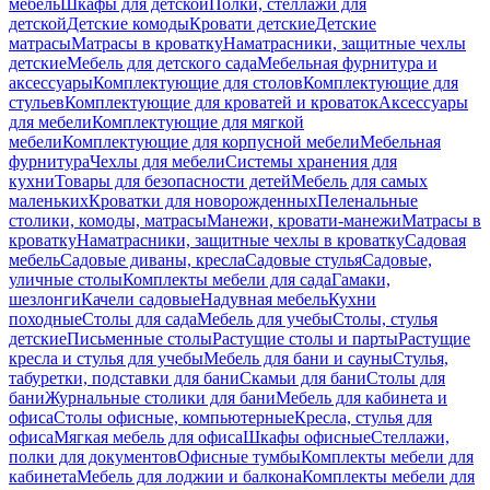
мебель
Шкафы для детской
Полки, стеллажи для
детской
Детские комоды
Кровати детские
Детские
матрасы
Матрасы в кроватку
Наматрасники, защитные чехлы
детские
Мебель для детского сада
Мебельная фурнитура и
аксессуары
Комплектующие для столов
Комплектующие для
стульев
Комплектующие для кроватей и кроваток
Аксессуары
для мебели
Комплектующие для мягкой
мебели
Комплектующие для корпусной мебели
Мебельная
фурнитура
Чехлы для мебели
Системы хранения для
кухни
Товары для безопасности детей
Мебель для самых
маленьких
Кроватки для новорожденных
Пеленальные
столики, комоды, матрасы
Манежи, кровати-манежи
Матрасы в
кроватку
Наматрасники, защитные чехлы в кроватку
Садовая
мебель
Садовые диваны, кресла
Садовые стулья
Садовые,
уличные столы
Комплекты мебели для сада
Гамаки,
шезлонги
Качели садовые
Надувная мебель
Кухни
походные
Столы для сада
Мебель для учебы
Столы, стулья
детские
Письменные столы
Растущие столы и парты
Растущие
кресла и стулья для учебы
Мебель для бани и сауны
Стулья,
табуретки, подставки для бани
Скамьи для бани
Столы для
бани
Журнальные столики для бани
Мебель для кабинета и
офиса
Столы офисные, компьютерные
Кресла, стулья для
офиса
Мягкая мебель для офиса
Шкафы офисные
Стеллажи,
полки для документов
Офисные тумбы
Комплекты мебели для
кабинета
Мебель для лоджии и балкона
Комплекты мебели для