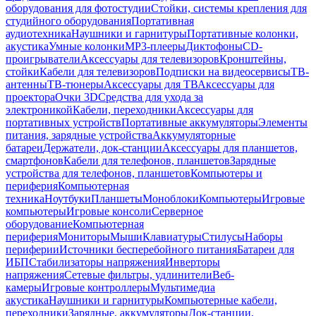
оборудования для фотостудии
Стойки, системы крепления для
студийного оборудования
Портативная
аудиотехника
Наушники и гарнитуры
Портативные колонки,
акустика
Умные колонки
MP3-плееры
Диктофоны
CD-
проигрыватели
Аксессуары для телевизоров
Кронштейны,
стойки
Кабели для телевизоров
Подписки на видеосервисы
ТВ-
антенны
ТВ-тюнеры
Аксессуары для ТВ
Аксессуары для
проектора
Очки 3D
Средства для ухода за
электроникой
Кабели, переходники
Аксессуары для
портативных устройств
Портативные аккумуляторы
Элементы
питания, зарядные устройства
Аккумуляторные
батареи
Держатели, док-станции
Аксессуары для планшетов,
смартфонов
Кабели для телефонов, планшетов
Зарядные
устройства для телефонов, планшетов
Компьютеры и
периферия
Компьютерная
техника
Ноутбуки
Планшеты
Моноблоки
Компьютеры
Игровые
компьютеры
Игровые консоли
Серверное
оборудование
Компьютерная
периферия
Мониторы
Мыши
Клавиатуры
Стилусы
Наборы
периферии
Источники бесперебойного питания
Батареи для
ИБП
Стабилизаторы напряжения
Инверторы
напряжения
Сетевые фильтры, удлинители
Веб-
камеры
Игровые контроллеры
Мультимедиа
акустика
Наушники и гарнитуры
Компьютерные кабели,
переходники
Зарядные, аккумуляторы
Док-станции,