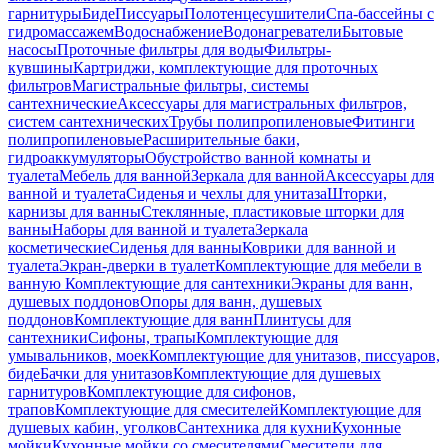
гарнитуры
Биде
Писсуары
Полотенцесушители
Спа-бассейны с
гидромассажем
Водоснабжение
Водонагреватели
Бытовые
насосы
Проточные фильтры для воды
Фильтры-
кувшины
Картриджи, комплектующие для проточных
фильтров
Магистральные фильтры, системы
сантехнические
Аксессуары для магистральных фильтров,
систем сантехнических
Трубы полипропиленовые
Фитинги
полипропиленовые
Расширительные баки,
гидроаккумуляторы
Обустройство ванной комнаты и
туалета
Мебель для ванной
Зеркала для ванной
Аксессуары для
ванной и туалета
Сиденья и чехлы для унитаза
Шторки,
карнизы для ванны
Стеклянные, пластиковые шторки для
ванны
Наборы для ванной и туалета
Зеркала
косметические
Сиденья для ванны
Коврики для ванной и
туалета
Экран-дверки в туалет
Комплектующие для мебели в
ванную
Комплектующие для сантехники
Экраны для ванн,
душевых поддонов
Опоры для ванн, душевых
поддонов
Комплектующие для ванн
Плинтусы для
сантехники
Сифоны, трапы
Комплектующие для
умывальников, моек
Комплектующие для унитазов, писсуаров,
биде
Бачки для унитазов
Комплектующие для душевых
гарнитуров
Комплектующие для сифонов,
трапов
Комплектующие для смесителей
Комплектующие для
душевых кабин, уголков
Сантехника для кухни
Кухонные
мойки
Кухонные мойки со смесителями
Смесители для