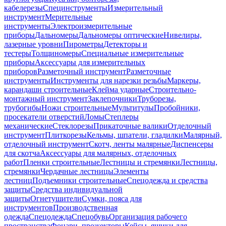
кабелерезы
Специнструменты
Измерительный
инструмент
Мерительные
инструменты
Электроизмерительные
приборы
Дальномеры
Дальномеры оптические
Нивелиры,
лазерные уровни
Пирометры
Детекторы и
тестеры
Толщиномеры
Специальные измерительные
приборы
Аксессуары для измерительных
приборов
Разметочный инструмент
Разметочные
инструменты
Инструменты для нарезки резьбы
Маркеры,
карандаши строительные
Клейма ударные
Строительно-
монтажный инструмент
Заклепочники
Труборезы,
трубогибы
Ножи строительные
Мультитулы
Пробойники,
просекатели отверстий
Ломы
Степлеры
механические
Стеклорезы
Прикаточные валики
Отделочный
инструмент
Плиткорезы
Кельмы, шпатели, гладилки
Малярный,
отделочный инструмент
Скотч, ленты малярные
Диспенсеры
для скотча
Аксессуары для малярных, отделочных
работ
Пленки строительные
Лестницы и стремянки
Лестницы,
стремянки
Чердачные лестницы
Элементы
лестниц
Подъемники строительные
Спецодежда и средства
защиты
Средства индивидуальной
защиты
Огнетушители
Сумки, пояса для
инструментов
Производственная
одежда
Спецодежда
Спецобувь
Организация рабочего
пространства
Фонари, прожекторы
Кейсы, ящики для