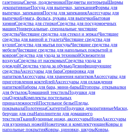
газетницы
Свечи, подсвечники
Предметы интерьера
Ширмы
декоративные
Посуда для выпечки, запекания
Формы для
выпечки, запекания
Посуда для запекания
Аксессуары для
выпечки
Бумага, фольга, рукава для выпечки
Бытовая
химия
Средства для стирки
Средства для посудомоечных
машин
Универсальные, специальные чистящие
средства
Чистящие средства для стекол и зеркал
Чистящие
средства для ванной и туалета
Чистящие средства для
кухни
Средства для мытья посуды
Чистящие средства для
мебели
Чистящие средства для напольных покрытий и
ковров
Средства для ухода за техникой
Освежители
воздуха
Средства от насекомых
Средства ухода за
одеждой
Средства ухода за обувью
Дезинфицирующие
средства
Аксессуары для бара
Сервировка для
напитков
Аксессуары для хранения напитков
Аксессуары для
приготовления коктейлей
Аксессуары для охлаждения
напитков
Наборы для бара, мини-бары
Штопоры, открывалки
для бутылок
Домашний текстиль
Подушки для
сна
Одеяла
Комплекты постельных
принадлежностей
Постельное белье
Пледы,
покрывала
Полотенца
Скатерти
Подушки декоративные
Маски,
беруши для сна
Наполнители для домашнего
текстиля
Ткани
Кухонные ножи, аксессуары
Ножи
Аксессуары
для кухонных ножей
Ножеточки и комплектующие
Ковры и
напольные покрытия
Ковры, циновки, шкуры
Ковры,