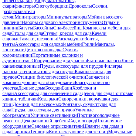
пылесосы, воздуходувки
Аэраторы,
скарификаторы
Снегоуборщики
Дровоколы
Сеялки,
разбрасыватели
семян
Минитракторы
Миникультиваторы
Мойки высокого
давления
Наборы садового электроинструмента
Отдых и
пикник
Батуты
Бассейны
Спа-бассейны
Комплекты мебели для
сада
Столы для сада
Стулья, кресла для сада
Качели
садовые
Гамаки, шезлонги
Раскладушки
Зонты,
тенты
Аксессуары для садовой мебели
Грили
Мангалы,
коптильни
Детская площадка
Сумки-
холодильники
Портативные колонки и
аудиосистемы
Оборудование для участка
Бытовые насосы
Люки
канализационные
Пруды, аксессуары для прудов
Фильтры,
насосы, стерилизаторы для прудов
Компрессоры для
прудов
Станции биологической очистки
Запчасти и
комплектующие для оборудования
Благоустройство
участка
Дачные дома
Беседки
Бани
Хозблоки и
сараи
Аксессуары для озеленения сада
Декор для сада
Почтовые
ящики, таблички
Козырьки
Скворечники, кормушки для
птиц
Домики для насекомых
Фонтаны, скульптуры для
сада
Пруды, аксессуары для прудов
Уличные
обогреватели
Уличные светильники
Противогололедные
реагенты
Декоративный щебень
Сад и огород
Поливочное
оборудование
Садовые опрыскиватели
Шланги для дома и
сада
Парники
Теплицы
Комплектующие для теплиц
Модульные