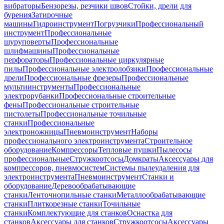
вибраторы
Бензорезы, резчики швов
Стойки, дрели для
бурения
Затирочные
машины
Гидроинструмент
Погрузчики
Профессиональный
инструмент
Профессиональные
шуруповерты
Профессиональные
шлифмашины
Профессиональные
перфораторы
Профессиональные циркулярные
пилы
Профессиональные электролобзики
Профессиональные
дрели
Профессиональные фрезеры
Профессиональные
мультиинструменты
Профессиональные
электрорубанки
Профессиональные строительные
фены
Профессиональные строительные
пистолеты
Профессиональные точильные
станки
Профессиональные
электроножницы
Пневмоинструмент
Наборы
профессионального электроинструмента
Строительное
оборудование
Компрессоры
Тепловые пушки
Пылесосы
профессиональные
Стружкоотсосы
Домкраты
Аксессуары для
компрессоров, пневмосистем
Системы пылеудаления для
электроинструмента
Пневмоинструмент
Станки и
оборудование
Деревообрабатывающие
станки
Ленточнопильные станки
Металлообрабатывающие
станки
Плиткорезные станки
Точильные
станки
Комплектующие для станков
Оснастка для
станков
Аксессуары для станков
Стружкоотсосы
Аксессуары