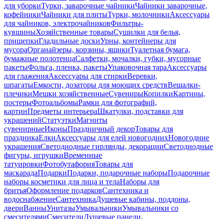
для уборки
Турки, заварочные чайники
Чайники заварочные,
кофейники
Чайники для плиты
Турки, молочники
Аксессуары
для чайников, электрочайников
Фильтры-
кувшины
Хозяйственные товары
Сушилки для белья,
прищепки
Гладильные доски
Урны, контейнеры для
мусора
Органайзеры, корзины, ящики
Туалетная бумага,
бумажные полотенца
Салфетки, мочалки, губки, мусорные
пакеты
Фольга, пленка, пакеты
Упаковочная тара
Аксессуары
для глажения
Аксессуары для стирки
Веревки,
шпагаты
Емкости, дозаторы для моющих средств
Вешалки-
плечики
Мешки хозяйственные
Сувениры
Копилки
Картины,
постеры
Фотоальбомы
Рамки для фотографий,
картин
Предметы интерьера
Шкатулки, подставки для
украшений
Статуэтки
Магниты
сувенирные
Иконы
Праздничный декор
Товары для
праздника
Елки
Аксессуары для елей новогодних
Новогодние
украшения
Светодиодные гирлянды, декорации
Светодиодные
фигуры, игрушки
Временные
татуировки
Фотобутафория
Товары для
маскарада
Подарки
Подарки, подарочные наборы
Подарочные
наборы косметики для лица и тела
Наборы для
бритья
Оформление подарков
Сантехника и
водоснабжение
Сантехника
Душевые кабины, поддоны,
двери
Ванны
Унитазы
Умывальники
Умывальники со
смесителями
Смесители
Душевые панели,