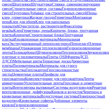
смеси
Шпатлевки
Штукатурки
Стяжки, самонивелирующие
смеси
Строительные смеси, составы
Гидроизоляционные
смеси
Грунтовки
Добавки для строительных смесей
Пены,
клеи, герметики
Жидкие гвозди
Герметики
Монтажная
пена
Клеи для обоев
Клеи для напольных
покрытий
Очистители, растворители
Фиксаторы
резьбы
Клеи
Герметики, пены
Кирпичи, блоки, тротуарная
плитка
Кирпичи
Строительные блоки
Тротуарная
плитка
Изоляционные материалы
Минеральная
вата
Экструдированный пенополистирол
Пенопласт
Пленки,
мембраны
Отражающая теплоизоляция
Гидроизоляционные
ленты
Поликарбонат
Шумоизоляция
Теплоизоляция
Звукоизоляц
плитные и пиломатериалы
Плиты OSB
Фанера
ДСП,
ЛДСП
Мебельные щиты
Террасные доски
Древесные
плиты
Пиломатериалы
Материалы для сухого
строительства
Гипсокартон
Гипсоволокнистые
листы
Цементные плиты
Профили для
гипсокартона
Комплектующие для гипсокартона
Ленты
армирующие
Уплотнительные ленты
Гипсовые и цементные
плиты
Вентиляторы вытяжные
Системы воздуховодов
Решетки
вентиляционные, диффузоры
Кровля и водосток
Черепица и
кровельные материалы
Водосточные системы
Поверхностный
водоотвод
Кровельные софиты
Доборные элементы
кровли
Гидроизоляционные