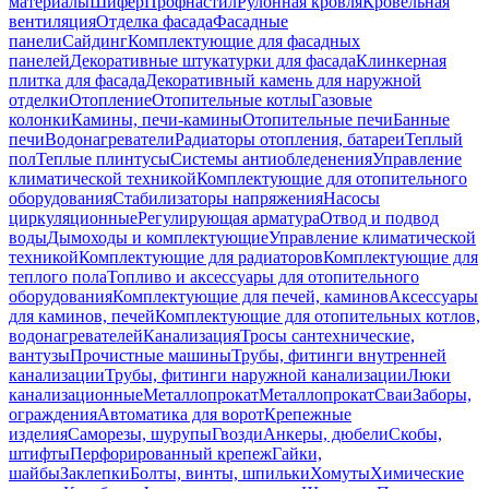
материалы
Шифер
Профнастил
Рулонная кровля
Кровельная
вентиляция
Отделка фасада
Фасадные
панели
Сайдинг
Комплектующие для фасадных
панелей
Декоративные штукатурки для фасада
Клинкерная
плитка для фасада
Декоративный камень для наружной
отделки
Отопление
Отопительные котлы
Газовые
колонки
Камины, печи-камины
Отопительные печи
Банные
печи
Водонагреватели
Радиаторы отопления, батареи
Теплый
пол
Теплые плинтусы
Системы антиобледенения
Управление
климатической техникой
Комплектующие для отопительного
оборудования
Стабилизаторы напряжения
Насосы
циркуляционные
Регулирующая арматура
Отвод и подвод
воды
Дымоходы и комплектующие
Управление климатической
техникой
Комплектующие для радиаторов
Комплектующие для
теплого пола
Топливо и аксессуары для отопительного
оборудования
Комплектующие для печей, каминов
Аксессуары
для каминов, печей
Комплектующие для отопительных котлов,
водонагревателей
Канализация
Тросы сантехнические,
вантузы
Прочистные машины
Трубы, фитинги внутренней
канализации
Трубы, фитинги наружной канализации
Люки
канализационные
Металлопрокат
Металлопрокат
Сваи
Заборы,
ограждения
Автоматика для ворот
Крепежные
изделия
Саморезы, шурупы
Гвозди
Анкеры, дюбели
Скобы,
штифты
Перфорированный крепеж
Гайки,
шайбы
Заклепки
Болты, винты, шпильки
Хомуты
Химические