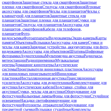
смартфонов
Защитные стекла для смартфонов
Защитные
пленки для смартфонов
Стилусы для смартфонов
Игровые
аксессуары для смартфонов
Чехлы для планшетов
Чехлы с
клавиатурой для планшетов
Защитные стекла для
планшетов
Защитные пленки для планшетов
Сумки для
планшетов
Стилусы для планшетов
Аксессуары для
планшетов, смартфонов
Кабели для телефонов,
планшетов
Фото,
видеосъемка
Фотоаппараты
Видеокамеры
Экшн-камеры
Карты
памяти
Объективы
Вспышки
Аксессуары для камер
Сумки и
чехлы для камер
Зарядные устройства, аккумуляторы для фото,
видеокамер
Аксессуары для объективов
Штативы
Цифровые
фоторамки
Аудиотехника
Мультимедиа акустика
Радиочасы,
метеостанции
Радиоприемники
Музыкальные
центры
Домашние кинотеатры
Акустические
системы
Проигрыватели виниловых пластинок
Аксессуары
для виниловых проигрывателей
Виниловые
пластинки
Инсталляционная акустика
Трансляционные
усилители
Аксессуары для аудиотехники
Комплектующие для
акустики
Акустические кабели
Подставки, стойки для
акустики
Сумки, чехлы для акустики
Оборудование для
фотостудии
Кольцевые лампы
Фоны для фотостудии
Студийное
освещение
Насадки светоформирующие для
фотостудии
Фотозонты, отражатели
Оборудование для
предметной съемки
Вспышки студийные
Комплекты