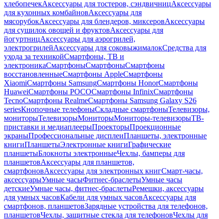
хлебопечек
Аксессуары для тостеров, сэндвичниц
Аксессуары
для кухонных комбайнов
Аксессуары для
мясорубок
Аксессуары для блендеров, миксеров
Аксессуары
для сушилок овощей и фруктов
Аксессуары для
йогуртниц
Аксессуары для аэрогрилей,
электрогрилей
Аксессуары для соковыжималок
Средства для
ухода за техникой
Смартфоны, ТВ и
электроника
Смартфоны
Смартфоны
Смартфоны
восстановленные
Смартфоны Apple
Смартфоны
Xiaomi
Смартфоны Samsung
Смартфоны Honor
Смартфоны
Huawei
Смартфоны POCO
Смартфоны Infinix
Смартфоны
Tecno
Смартфоны Realme
Смартфоны Samsung Galaxy S26
series
Кнопочные телефоны
Складные смартфоны
Телевизоры,
мониторы
Телевизоры
Мониторы
Мониторы-телевизоры
ТВ-
приставки и медиаплееры
Проекторы
Проекционные
экраны
Профессиональные дисплеи
Планшеты, электронные
книги
Планшеты
Электронные книги
Графические
планшеты
Блокноты электронные
Чехлы, бамперы для
планшетов
Аксессуары для планшетов,
смартфонов
Аксессуары для электронных книг
Смарт-часы,
аксессуары
Умные часы
Фитнес-браслеты
Умные часы
детские
Умные часы, фитнес-браслеты
Ремешки, аксессуары
для умных часов
Кабели для умных часов
Аксессуары для
смартфонов, планшетов
Зарядные устройства для телефонов,
планшетов
Чехлы, защитные стекла для телефонов
Чехлы для