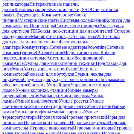
репликаторы
Интерактивные панели,
доски
Комплектующие
Жесткие диски, SSD
Оперативная
память
Видеокарты
Компьютерные блоки
питания
Материнские платы
Системы охлаждения
Корпуса для
компьютеров
Процессоры
Оптические приводы
Аксессуары
для корпусов ПК
Боксы, док-станции для накопителей
Сетевое
оборудование
Маршрутизаторы, DSL-модемы
Wi-Fi точки
доступа, усилители сигнала
Беспроводные
адаптеры
Коммутаторы
Сетевые адаптеры
Powerline
Сетевые
комплектующие
IP-телефония
Медиаконвертеры
Кабели,
переходники сетевые
Антенны для беспроводной
связи
Аксессуары для компьютерной техники
Подставки для
ноутбуков
Аксессуары для ноутбуков
Очки для
компьютера
Рюкзаки для ноутбуков
Сумки, чехлы для
ноутбуков
Средства для ухода за электроникой
Программное
обеспечение
Система Умный дом
Управление умным
домом
Умные колонки, станции
Умные камеры
видеонаблюдения
Умные датчики для дома
Умные
лампы
Умные выключатели
Умные розетки
Умные
светильники
Умные светодиодные ленты
Умные реле
Умные
замки
Умные домофоны
Умные карнизы
Умные
терморегуляторы
Игровая зона
Игровые приставки
Игры для
приставок
Игровые контроллеры
Игровые ноутбуки
Игровые
компьютеры
Игровые видеокарты
Игровые мониторы
Игровые
телевизоры
Игровые мыши
Игровые клавиатуры
Игровые