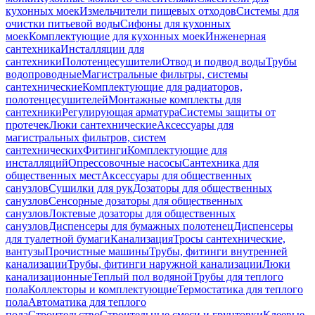
кухонных моек
Измельчители пищевых отходов
Системы для
очистки питьевой воды
Сифоны для кухонных
моек
Комплектующие для кухонных моек
Инженерная
сантехника
Инсталляции для
сантехники
Полотенцесушители
Отвод и подвод воды
Трубы
водопроводные
Магистральные фильтры, системы
сантехнические
Комплектующие для радиаторов,
полотенцесушителей
Монтажные комплекты для
сантехники
Регулирующая арматура
Системы защиты от
протечек
Люки сантехнические
Аксессуары для
магистральных фильтров, систем
сантехнических
Фитинги
Комплектующие для
инсталляций
Опрессовочные насосы
Сантехника для
общественных мест
Аксессуары для общественных
санузлов
Сушилки для рук
Дозаторы для общественных
санузлов
Сенсорные дозаторы для общественных
санузлов
Локтевые дозаторы для общественных
санузлов
Диспенсеры для бумажных полотенец
Диспенсеры
для туалетной бумаги
Канализация
Тросы сантехнические,
вантузы
Прочистные машины
Трубы, фитинги внутренней
канализации
Трубы, фитинги наружной канализации
Люки
канализационные
Теплый пол водяной
Трубы для теплого
пола
Коллекторы и комплектующие
Термостатика для теплого
пола
Автоматика для теплого
пола
Строительство
Строительные смеси и грунтовки
Клеевые