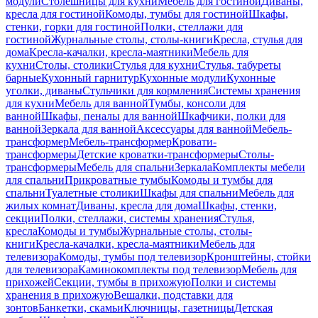
модули
Столешницы для кухни
Мебель для гостиной
Диваны,
кресла для гостиной
Комоды, тумбы для гостиной
Шкафы,
стенки, горки для гостиной
Полки, стеллажи для
гостиной
Журнальные столы, столы-книги
Кресла, стулья для
дома
Кресла-качалки, кресла-маятники
Мебель для
кухни
Столы, столики
Стулья для кухни
Стулья, табуреты
барные
Кухонный гарнитур
Кухонные модули
Кухонные
уголки, диваны
Стульчики для кормления
Системы хранения
для кухни
Мебель для ванной
Тумбы, консоли для
ванной
Шкафы, пеналы для ванной
Шкафчики, полки для
ванной
Зеркала для ванной
Аксессуары для ванной
Мебель-
трансформер
Мебель-трансформер
Кровати-
трансформеры
Детские кроватки-трансформеры
Столы-
трансформеры
Мебель для спальни
Зеркала
Комплекты мебели
для спальни
Прикроватные тумбы
Комоды и тумбы для
спальни
Туалетные столики
Шкафы для спальни
Мебель для
жилых комнат
Диваны, кресла для дома
Шкафы, стенки,
секции
Полки, стеллажи, системы хранения
Стулья,
кресла
Комоды и тумбы
Журнальные столы, столы-
книги
Кресла-качалки, кресла-маятники
Мебель для
телевизора
Комоды, тумбы под телевизор
Кронштейны, стойки
для телевизора
Каминокомплекты под телевизор
Мебель для
прихожей
Секции, тумбы в прихожую
Полки и системы
хранения в прихожую
Вешалки, подставки для
зонтов
Банкетки, скамьи
Ключницы, газетницы
Детская