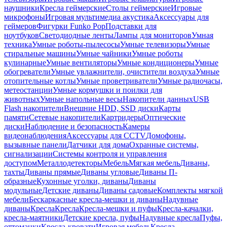
наушники
Кресла геймерские
Столы геймерские
Игровые
микрофоны
Игровая мультимедиа акустика
Аксессуары для
геймеров
Фигурки Funko Pop
Подставки для
ноутбуков
Светодиодные ленты
Лампы для мониторов
Умная
техника
Умные роботы-пылесосы
Умные телевизоры
Умные
стиральные машины
Умные чайники
Умные роботы
кулинарные
Умные вентиляторы
Умные кондиционеры
Умные
обогреватели
Умные увлажнители, очистители воздуха
Умные
отопительные котлы
Умные проветриватели
Умные радиочасы,
метеостанции
Умные кормушки и поилки для
животных
Умные напольные весы
Накопители данных
USB
Flash накопители
Внешние HDD, SSD диски
Карты
памяти
Сетевые накопители
Картридеры
Оптические
диски
Наблюдение и безопасность
Камеры
видеонаблюдения
Аксессуары для CCTV
Домофоны,
вызывные панели
Датчики для дома
Охранные системы,
сигнализации
Системы контроля и управления
доступом
Металлодетекторы
Мебель
Мягкая мебель
Диваны,
тахты
Диваны прямые
Диваны угловые
Диваны П-
образные
Кухонные уголки, диваны
Диваны
модульные
Детские диваны
Диваны садовые
Комплекты мягкой
мебели
Бескаркасные кресла-мешки и диваны
Надувные
диваны
Кресла
Кресла
Кресла-мешки и пуфы
Кресла-качалки,
кресла-маятники
Детские кресла, пуфы
Надувные кресла
Пуфы,
оттоманки
Кресла-кровати
Игровая мебель
Кресла