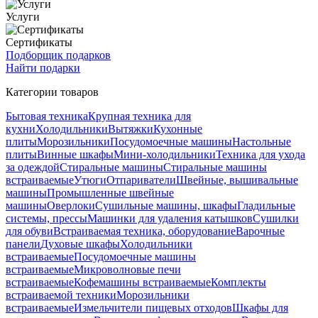
Услуги
Сертификаты
Подборщик подарков
Найти подарки
Категории товаров
Бытовая техника
Крупная техника для
кухни
Холодильники
Вытяжки
Кухонные
плиты
Морозильники
Посудомоечные машины
Настольные
плиты
Винные шкафы
Мини-холодильники
Техника для ухода
за одеждой
Стиральные машины
Стиральные машины
встраиваемые
Утюги
Отпариватели
Швейные, вышивальные
машины
Промышленные швейные
машины
Оверлоки
Сушильные машины, шкафы
Гладильные
системы, прессы
Машинки для удаления катышков
Сушилки
для обуви
Встраиваемая техника, оборудование
Варочные
панели
Духовые шкафы
Холодильники
встраиваемые
Посудомоечные машины
встраиваемые
Микроволновые печи
встраиваемые
Кофемашины встраиваемые
Комплекты
встраиваемой техники
Морозильники
встраиваемые
Измельчители пищевых отходов
Шкафы для