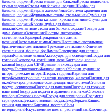
балкона, лоджии
Кресла-мешки для балкона
Кресла подвесные,
стулья садовые
Столы для балкона, лоджии
Шкафы для
балкона, лоджии
Дверцы жалюзийные
Системы хранения для
балкона, лоджии
Журнальные столы, столы-книги
Тумбы для
балкона, лоджии
Кресла-качалки, кресла-маятники
Стулья для
балкона, лоджии
Кресла, пуфы для балкона,
лоджии
Компактные столы для балкона, лоджии
Товары для
дома, бакалея
Освещение
Люстры, потолочные
светильники
Торшеры
Прикроватные лампы,
ночники
Настольные лампы
Споты
Настенные светильники,
бра
Точечные светильники
Трековые светильники
Уличные
светильники, фонари, бра
Лампы
Освещение для картин,
зеркал
Кольцевые лампы
Аксессуары для освещения
Посуда для
готовки
Сковороды, сотейники, воки
Кастрюли, ковши,
казаны
Посуда для СВЧ
Крышки и аксессуары для
посуды
Гастроемкости
Жалюзи, шторы
Жалюзи, рулонные
шторы, римские шторы
Шторы, гардины
Карнизы для
штор
Комплектующие для штор, карнизов, жалюзи
Пленки для
окон
Электроприводные солнцезащитные системы
Столовая
посуда, сервировка
Посуда для напитков
Посуда для горячих
напитков
Посуда для подачи и хранения напитков
Столовые
приборы
Столовая посуда
Посуда для сервировки
Предметы
сервировки
Детская столовая посуда
Декор
Зеркала
Кашпо,
стойки для цветов
Картины, постеры
Часы
интерьерные
Искусственные цветы, растения
Вазы
Ключницы,