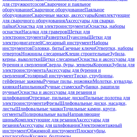
для стружкоотсосов
Сварочное и паяльное
оборудование
Сварочное оборудование
Паяльное
оборудование
Сварочные маски, аксессуары
Комплектующие
для сварочного оборудования
Аксессуары для сварки,
пайки
Оснастка для электроинструмента
Оснастка, наборы
оснастки
Насадки для граверов
Щетки для
электроинструмента
Развертки
Пуансоны
Щетки для
электродвигателей
Слесарный инструмент
Наборы
инструментов
Головки, биты
Гаечные ключи
Отвертки, наборы
отверток
Ножницы слесарные
Клещи строительные
Зубила,
керны, выколотки
Щетки слесарные
Оснастка и аксессуары для
бурения и сверления
Сверла, буры, зенкеры
Коронки
Зубила для
электроинструмента
Аксессуары для бурения и
сверления
Столярный инструмент
Тиски, струбцины,
гейферные зажимы
Ручные пилы, ножовки
Молотки, кувалды,
киянки
Напильники
Ручные стамески
Рубанки, рашпили
ручные
Оснастка и аксессуары для резания и
шлифования
Отрезные, пильные диски
Пильные полотна для
электроинструмента
Фрезы
Шлифовальные диски, насадки,
листы
Шлифовальные чашки
Точильные камни, круги,
сегменты
Полировальные валы
Направляющие
шины
Комплектующие для резания
Аксессуары для
резания
Аксессуары для шлифования
Электромонтажный
инструмент
Обжимной инструмент
Плоскогубцы,
круглогубцы
Кусачки, болторезы,