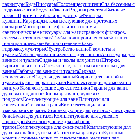
гарнитуры
Биде
Писсуары
Полотенцесушители
Спа-бассейны с
гидромассажем
Водоснабжение
Водонагреватели
Бытовые
насосы
Проточные фильтры для воды
Фильтры-
кувшины
Картриджи, комплектующие для проточных
фильтров
Магистральные фильтры, системы
сантехнические
Аксессуары для магистральных фильтров,
систем сантехнических
Трубы полипропиленовые
Фитинги
полипропиленовые
Расширительные баки,
гидроаккумуляторы
Обустройство ванной комнаты и
туалета
Мебель для ванной
Зеркала для ванной
Аксессуары для
ванной и туалета
Сиденья и чехлы для унитаза
Шторки,
карнизы для ванны
Стеклянные, пластиковые шторки для
ванны
Наборы для ванной и туалета
Зеркала
косметические
Сиденья для ванны
Коврики для ванной и
туалета
Экран-дверки в туалет
Комплектующие для мебели в
ванную
Комплектующие для сантехники
Экраны для ванн,
душевых поддонов
Опоры для ванн, душевых
поддонов
Комплектующие для ванн
Плинтусы для
сантехники
Сифоны, трапы
Комплектующие для
умывальников, моек
Комплектующие для унитазов, писсуаров,
биде
Бачки для унитазов
Комплектующие для душевых
гарнитуров
Комплектующие для сифонов,
трапов
Комплектующие для смесителей
Комплектующие для
душевых кабин, уголков
Сантехника для кухни
Кухонные
мойки
Кухонные мойки со смесителями
Смесители для