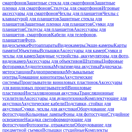
смартфонов
Защитные стекла для смартфонов
Защитные
пленки для смартфонов
Стилусы для смартфонов
Игровые
аксессуары для смартфонов
Чехлы для планшетов
Чехлы с
клавиатурой для планшетов
Защитные стекла для
планшетов
Защитные пленки для планшетов
Сумки для
планшетов
Стилусы для планшетов
Аксессуары для
планшетов, смартфонов
Кабели для телефонов,
планшетов
Фото,
видеосъемка
Фотоаппараты
Видеокамеры
Экшн-камеры
Карты
памяти
Объективы
Вспышки
Аксессуары для камер
Сумки и
чехлы для камер
Зарядные устройства, аккумуляторы для фото,
видеокамер
Аксессуары для объективов
Штативы
Цифровые
фоторамки
Аудиотехника
Мультимедиа акустика
Радиочасы,
метеостанции
Радиоприемники
Музыкальные
центры
Домашние кинотеатры
Акустические
системы
Проигрыватели виниловых пластинок
Аксессуары
для виниловых проигрывателей
Виниловые
пластинки
Инсталляционная акустика
Трансляционные
усилители
Аксессуары для аудиотехники
Комплектующие для
акустики
Акустические кабели
Подставки, стойки для
акустики
Сумки, чехлы для акустики
Оборудование для
фотостудии
Кольцевые лампы
Фоны для фотостудии
Студийное
освещение
Насадки светоформирующие для
фотостудии
Фотозонты, отражатели
Оборудование для
предметной съемки
Вспышки студийные
Комплекты