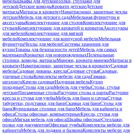
мебель
Шкафы для детской
Полки, стеллажи для
детской
Детские комоды
Кровати детские
Детские
матрасы
Матрасы в кроватку
Наматрасники, защитные чехлы
детские
Мебель для детского сада
Мебельная фурнитура и
аксессуары
Комплектующие для столов
Комплектующие для
стульев
Комплектующие для кроватей и кроваток
Аксессуары
для мебели
Комплектующие для мягкой
мебели
Комплектующие для корпусной мебели
Мебельная
фурнитура
Чехлы для мебели
Системы хранения для
кухни
Товары для безопасности детей
Мебель для самых
маленьких
Кроватки для новорожденных
Пеленальные
столики, комоды, матрасы
Манежи, кровати-манежи
Матрасы в
кроватку
Наматрасники, защитные чехлы в кроватку
Садовая
мебель
Садовые диваны, кресла
Садовые стулья
Садовые,
уличные столы
Комплекты мебели для сада
Гамаки,
шезлонги
Качели садовые
Надувная мебель
Кухни
походные
Столы для сада
Мебель для учебы
Столы, стулья
детские
Письменные столы
Растущие столы и парты
Растущие
кресла и стулья для учебы
Мебель для бани и сауны
Стулья,
табуретки, подставки для бани
Скамьи для бани
Столы для
бани
Журнальные столики для бани
Мебель для кабинета и
офиса
Столы офисные, компьютерные
Кресла, стулья для
офиса
Мягкая мебель для офиса
Шкафы офисные
Стеллажи,
полки для документов
Офисные тумбы
Комплекты мебели для
кабинета
Мебель для лоджии и балкона
Комплекты мебели для