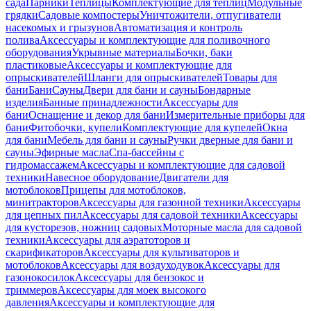
сада
Парники
Теплицы
Комплектующие для теплиц
Модульные
грядки
Садовые компостеры
Уничтожители, отпугиватели
насекомых и грызунов
Автоматизация и контроль
полива
Аксессуары и комплектующие для поливочного
оборудования
Укрывные материалы
Бочки, баки
пластиковые
Аксессуары и комплектующие для
опрыскивателей
Шланги для опрыскивателей
Товары для
бани
Бани
Сауны
Двери для бани и сауны
Бондарные
изделия
Банные принадлежности
Аксессуары для
бани
Оснащение и декор для бани
Измерительные приборы для
бани
Фитобочки, купели
Комплектующие для купелей
Окна
для бани
Мебель для бани и сауны
Ручки дверные для бани и
сауны
Эфирные масла
Спа-бассейны с
гидромассажем
Аксессуары и комплектующие для садовой
техники
Навесное оборудование
Двигатели для
мотоблоков
Прицепы для мотоблоков,
минитракторов
Аксессуары для газонной техники
Аксессуары
для цепных пил
Аксессуары для садовой техники
Аксессуары
для кусторезов, ножниц садовых
Моторные масла для садовой
техники
Аксессуары для аэратоторов и
скарификаторов
Аксессуары для культиваторов и
мотоблоков
Аксессуары для воздуходувок
Аксессуары для
газонокосилок
Аксессуары для бензокос и
триммеров
Аксессуары для моек высокого
давления
Аксессуары и комплектующие для