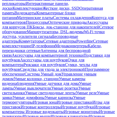
репликаторы
Интерактивные панели,
доски
Комплектующие
Жесткие диски, SSD
Оперативная
память
Видеокарты
Компьютерные блоки
питания
Материнские платы
Системы охлаждения
Корпуса для
компьютеров
Процессоры
Оптические приводы
Аксессуары
для корпусов ПК
Боксы, док-станции для накопителей
Сетевое
оборудование
Маршрутизаторы, DSL-модемы
Wi-Fi точки
доступа, усилители сигнала
Беспроводные
адаптеры
Коммутаторы
Сетевые адаптеры
Powerline
Сетевые
комплектующие
IP-телефония
Медиаконвертеры
Кабели,
переходники сетевые
Антенны для беспроводной
связи
Аксессуары для компьютерной техники
Подставки для
ноутбуков
Аксессуары для ноутбуков
Очки для
компьютера
Рюкзаки для ноутбуков
Сумки, чехлы для
ноутбуков
Средства для ухода за электроникой
Программное
обеспечение
Система Умный дом
Управление умным
домом
Умные колонки, станции
Умные камеры
видеонаблюдения
Умные датчики для дома
Умные
лампы
Умные выключатели
Умные розетки
Умные
светильники
Умные светодиодные ленты
Умные реле
Умные
замки
Умные домофоны
Умные карнизы
Умные
терморегуляторы
Игровая зона
Игровые приставки
Игры для
приставок
Игровые контроллеры
Игровые ноутбуки
Игровые
компьютеры
Игровые видеокарты
Игровые мониторы
Игровые
телевизоры
Игровые мыши
Игровые клавиатуры
Игровые