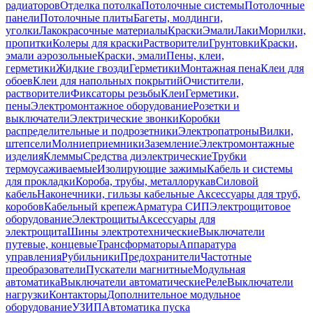
радиаторов
Отделка потолка
Потолочные системы
Потолочные
панели
Потолочные плиты
Багеты, молдинги,
уголки
Лакокрасочные материалы
Краски
Эмали
Лаки
Морилки,
пропитки
Колеры для краски
Растворители
Грунтовки
Краски,
эмали аэрозольные
Краски, эмали
Пены, клеи,
герметики
Жидкие гвозди
Герметики
Монтажная пена
Клеи для
обоев
Клеи для напольных покрытий
Очистители,
растворители
Фиксаторы резьбы
Клеи
Герметики,
пены
Электромонтажное оборудование
Розетки и
выключатели
Электрические звонки
Коробки
распределительные и подрозетники
Электропатроны
Вилки,
штепсели
Молниеприемники
Заземление
Электромонтажные
изделия
Клеммы
Средства диэлектрические
Трубки
термоусаживаемые
Изолирующие зажимы
Кабель и системы
для прокладки
Короба, трубы, металлорукав
Силовой
кабель
Наконечники, гильзы кабельные
Аксессуары для труб,
коробов
Кабельный крепеж
Арматура СИП
Электрощитовое
оборудование
Электрощиты
Аксессуары для
электрощита
Шины электротехнические
Выключатели
путевые, концевые
Трансформаторы
Аппаратура
управления
Рубильники
Предохранители
Частотные
преобразователи
Пускатели магнитные
Модульная
автоматика
Выключатели автоматические
Реле
Выключатели
нагрузки
Контакторы
Дополнительное модульное
оборудование
УЗИП
Автоматика пуска