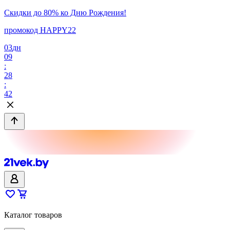
Скидки до 80% ко Дню Рождения!
промокод HAPPY22
03
дн
09
:
28
:
42
Каталог товаров