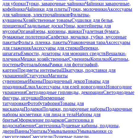
для уборки
Турки, заварочные чайники
Чайники заварочные,
кофейники
Чайники для плиты
Турки, молочники
Аксессуары
для чайников, электрочайников
Фильтры-
кувшины
Хозяйственные товары
Сушилки для белья,
прищепки
Гладильные доски
Урны, контейнеры для
мусора
Органайзеры, корзины, ящики
Туалетная бумага,
бумажные полотенца
Салфетки, мочалки, губки, мусорные
пакеты
Фольга, пленка, пакеты
Упаковочная тара
Аксессуары
для глажения
Аксессуары для стирки
Веревки,
шпагаты
Емкости, дозаторы для моющих средств
Вешалки-
плечики
Мешки хозяйственные
Сувениры
Копилки
Картины,
постеры
Фотоальбомы
Рамки для фотографий,
картин
Предметы интерьера
Шкатулки, подставки для
украшений
Статуэтки
Магниты
сувенирные
Иконы
Праздничный декор
Товары для
праздника
Елки
Аксессуары для елей новогодних
Новогодние
украшения
Светодиодные гирлянды, декорации
Светодиодные
фигуры, игрушки
Временные
татуировки
Фотобутафория
Товары для
маскарада
Подарки
Подарки, подарочные наборы
Подарочные
наборы косметики для лица и тела
Наборы для
бритья
Оформление подарков
Сантехника и
водоснабжение
Сантехника
Душевые кабины, поддоны,
двери
Ванны
Унитазы
Умывальники
Умывальники со
смесителями
Смесители
Душевые панели,