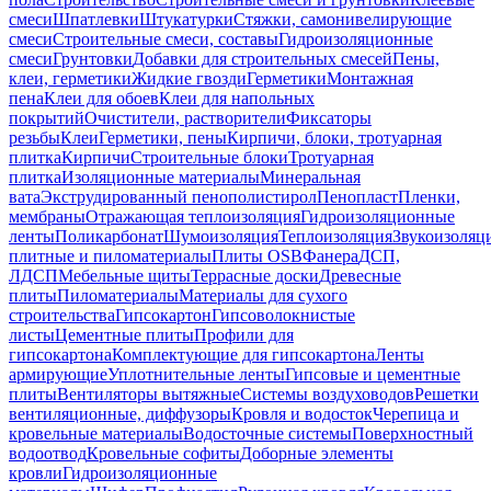
смеси
Шпатлевки
Штукатурки
Стяжки, самонивелирующие
смеси
Строительные смеси, составы
Гидроизоляционные
смеси
Грунтовки
Добавки для строительных смесей
Пены,
клеи, герметики
Жидкие гвозди
Герметики
Монтажная
пена
Клеи для обоев
Клеи для напольных
покрытий
Очистители, растворители
Фиксаторы
резьбы
Клеи
Герметики, пены
Кирпичи, блоки, тротуарная
плитка
Кирпичи
Строительные блоки
Тротуарная
плитка
Изоляционные материалы
Минеральная
вата
Экструдированный пенополистирол
Пенопласт
Пленки,
мембраны
Отражающая теплоизоляция
Гидроизоляционные
ленты
Поликарбонат
Шумоизоляция
Теплоизоляция
Звукоизоляц
плитные и пиломатериалы
Плиты OSB
Фанера
ДСП,
ЛДСП
Мебельные щиты
Террасные доски
Древесные
плиты
Пиломатериалы
Материалы для сухого
строительства
Гипсокартон
Гипсоволокнистые
листы
Цементные плиты
Профили для
гипсокартона
Комплектующие для гипсокартона
Ленты
армирующие
Уплотнительные ленты
Гипсовые и цементные
плиты
Вентиляторы вытяжные
Системы воздуховодов
Решетки
вентиляционные, диффузоры
Кровля и водосток
Черепица и
кровельные материалы
Водосточные системы
Поверхностный
водоотвод
Кровельные софиты
Доборные элементы
кровли
Гидроизоляционные