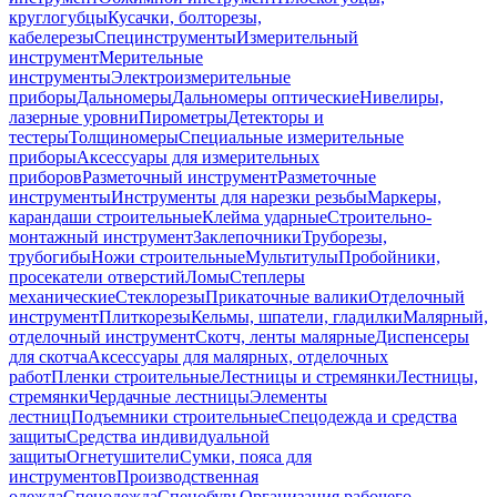
круглогубцы
Кусачки, болторезы,
кабелерезы
Специнструменты
Измерительный
инструмент
Мерительные
инструменты
Электроизмерительные
приборы
Дальномеры
Дальномеры оптические
Нивелиры,
лазерные уровни
Пирометры
Детекторы и
тестеры
Толщиномеры
Специальные измерительные
приборы
Аксессуары для измерительных
приборов
Разметочный инструмент
Разметочные
инструменты
Инструменты для нарезки резьбы
Маркеры,
карандаши строительные
Клейма ударные
Строительно-
монтажный инструмент
Заклепочники
Труборезы,
трубогибы
Ножи строительные
Мультитулы
Пробойники,
просекатели отверстий
Ломы
Степлеры
механические
Стеклорезы
Прикаточные валики
Отделочный
инструмент
Плиткорезы
Кельмы, шпатели, гладилки
Малярный,
отделочный инструмент
Скотч, ленты малярные
Диспенсеры
для скотча
Аксессуары для малярных, отделочных
работ
Пленки строительные
Лестницы и стремянки
Лестницы,
стремянки
Чердачные лестницы
Элементы
лестниц
Подъемники строительные
Спецодежда и средства
защиты
Средства индивидуальной
защиты
Огнетушители
Сумки, пояса для
инструментов
Производственная
одежда
Спецодежда
Спецобувь
Организация рабочего