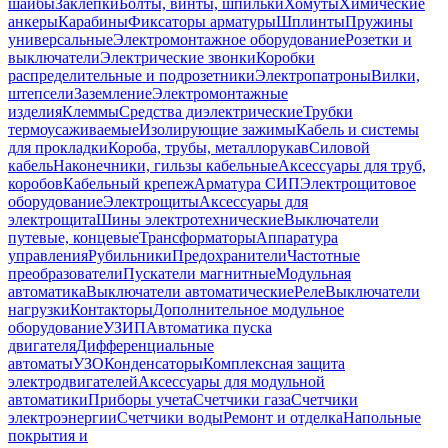
шайбы
Заклепки
Болты, винты, шпильки
Хомуты
Химические
анкеры
Карабины
Фиксаторы арматуры
Шплинты
Пружины
универсальные
Электромонтажное оборудование
Розетки и
выключатели
Электрические звонки
Коробки
распределительные и подрозетники
Электропатроны
Вилки,
штепсели
Заземление
Электромонтажные
изделия
Клеммы
Средства диэлектрические
Трубки
термоусаживаемые
Изолирующие зажимы
Кабель и системы
для прокладки
Короба, трубы, металлорукав
Силовой
кабель
Наконечники, гильзы кабельные
Аксессуары для труб,
коробов
Кабельный крепеж
Арматура СИП
Электрощитовое
оборудование
Электрощиты
Аксессуары для
электрощита
Шины электротехнические
Выключатели
путевые, концевые
Трансформаторы
Аппаратура
управления
Рубильники
Предохранители
Частотные
преобразователи
Пускатели магнитные
Модульная
автоматика
Выключатели автоматические
Реле
Выключатели
нагрузки
Контакторы
Дополнительное модульное
оборудование
УЗИП
Автоматика пуска
двигателя
Дифференциальные
автоматы
УЗО
Конденсаторы
Комплексная защита
электродвигателей
Аксессуары для модульной
автоматики
Приборы учета
Счетчики газа
Счетчики
электроэнергии
Счетчики воды
Ремонт и отделка
Напольные
покрытия и