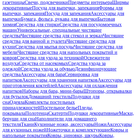
газетницы
Свечи, подсвечники
Предметы интерьера
Ширмы
декоративные
Посуда для выпечки, запекания
Формы для
выпечки, запекания
Посуда для запекания
Аксессуары для
выпечки
Бумага, фольга, рукава для выпечки
Бытовая
химия
Средства для стирки
Средства для посудомоечных
машин
Универсальные, специальные чистящие
средства
Чистящие средства для стекол и зеркал
Чистящие
средства для ванной и туалета
Чистящие средства для
кухни
Средства для мытья посуды
Чистящие средства для
мебели
Чистящие средства для напольных покрытий и
ковров
Средства для ухода за техникой
Освежители
воздуха
Средства от насекомых
Средства ухода за
одеждой
Средства ухода за обувью
Дезинфицирующие
средства
Аксессуары для бара
Сервировка для
напитков
Аксессуары для хранения напитков
Аксессуары для
приготовления коктейлей
Аксессуары для охлаждения
напитков
Наборы для бара, мини-бары
Штопоры, открывалки
для бутылок
Домашний текстиль
Подушки для
сна
Одеяла
Комплекты постельных
принадлежностей
Постельное белье
Пледы,
покрывала
Полотенца
Скатерти
Подушки декоративные
Маски,
беруши для сна
Наполнители для домашнего
текстиля
Ткани
Кухонные ножи, аксессуары
Ножи
Аксессуары
для кухонных ножей
Ножеточки и комплектующие
Ковры и
напольные покрытия
Ковры, циновки, шкуры
Ковры,