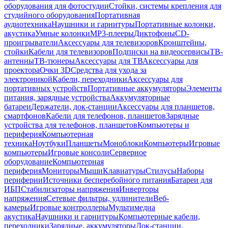
оборудования для фотостудии
Стойки, системы крепления для
студийного оборудования
Портативная
аудиотехника
Наушники и гарнитуры
Портативные колонки,
акустика
Умные колонки
MP3-плееры
Диктофоны
CD-
проигрыватели
Аксессуары для телевизоров
Кронштейны,
стойки
Кабели для телевизоров
Подписки на видеосервисы
ТВ-
антенны
ТВ-тюнеры
Аксессуары для ТВ
Аксессуары для
проектора
Очки 3D
Средства для ухода за
электроникой
Кабели, переходники
Аксессуары для
портативных устройств
Портативные аккумуляторы
Элементы
питания, зарядные устройства
Аккумуляторные
батареи
Держатели, док-станции
Аксессуары для планшетов,
смартфонов
Кабели для телефонов, планшетов
Зарядные
устройства для телефонов, планшетов
Компьютеры и
периферия
Компьютерная
техника
Ноутбуки
Планшеты
Моноблоки
Компьютеры
Игровые
компьютеры
Игровые консоли
Серверное
оборудование
Компьютерная
периферия
Мониторы
Мыши
Клавиатуры
Стилусы
Наборы
периферии
Источники бесперебойного питания
Батареи для
ИБП
Стабилизаторы напряжения
Инверторы
напряжения
Сетевые фильтры, удлинители
Веб-
камеры
Игровые контроллеры
Мультимедиа
акустика
Наушники и гарнитуры
Компьютерные кабели,
переходники
Зарядные, аккумуляторы
Док-станции,