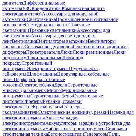
двигателя
Дифференциальные
автоматы
УЗО
Конденсаторы
Комплексная защита
электродвигателей
Аксессуары для модульной
автоматики
Светотехника
Промышленное и сигнальное
освещение
Светодиодные ленты
Точечные
светильники
Трековые светильники
Аксессуары для
светотехники
Аксессуары для светодиодных
лент
Вентиляция
Вентиляторы вытяжные
Вентиляторы
канальные
Системы воздуховодов
Решетки вентиляционные,
диффузоры
Проветриватели
Люки
Люки ревизионные
Люки
под плитку
Люки напольные
Люки под
покраску
Строительный
инструмент
Электроинструмент
Шуруповерты,
гайковерты
Шлифмашины
Циркулярные, сабельные
пилы
Перфораторы, отбойные
молотки
Электролобзики
Дрели
Строительные
миксеры
Дальномеры
Многофункциональные
инструменты
Строительные фены
Строительные
пистолеты
Фрезеры
Рубанки, стамески
электрические
Краскопульты
Степлеры,
гвоздезабиватели
Электрические ножницы, резаки
Насадки для
электроинструмента
Аксессуары для
электроинструмента
Аккумуляторы, зарядные устройства для
электроинструмента
Наборы электроинструмента
Силовая и
строительная техника
Бетоносмесители
Генераторы
Тали,