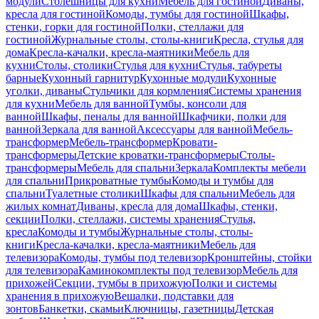
модули
Столешницы для кухни
Мебель для гостиной
Диваны,
кресла для гостиной
Комоды, тумбы для гостиной
Шкафы,
стенки, горки для гостиной
Полки, стеллажи для
гостиной
Журнальные столы, столы-книги
Кресла, стулья для
дома
Кресла-качалки, кресла-маятники
Мебель для
кухни
Столы, столики
Стулья для кухни
Стулья, табуреты
барные
Кухонный гарнитур
Кухонные модули
Кухонные
уголки, диваны
Стульчики для кормления
Системы хранения
для кухни
Мебель для ванной
Тумбы, консоли для
ванной
Шкафы, пеналы для ванной
Шкафчики, полки для
ванной
Зеркала для ванной
Аксессуары для ванной
Мебель-
трансформер
Мебель-трансформер
Кровати-
трансформеры
Детские кроватки-трансформеры
Столы-
трансформеры
Мебель для спальни
Зеркала
Комплекты мебели
для спальни
Прикроватные тумбы
Комоды и тумбы для
спальни
Туалетные столики
Шкафы для спальни
Мебель для
жилых комнат
Диваны, кресла для дома
Шкафы, стенки,
секции
Полки, стеллажи, системы хранения
Стулья,
кресла
Комоды и тумбы
Журнальные столы, столы-
книги
Кресла-качалки, кресла-маятники
Мебель для
телевизора
Комоды, тумбы под телевизор
Кронштейны, стойки
для телевизора
Каминокомплекты под телевизор
Мебель для
прихожей
Секции, тумбы в прихожую
Полки и системы
хранения в прихожую
Вешалки, подставки для
зонтов
Банкетки, скамьи
Ключницы, газетницы
Детская