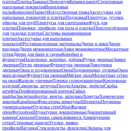
плитка
Плитка
Ламинат
Линолеум
Керамогранит
Спортивные
напольные покрытия
Виниловые
полы
Ковролин
Паркет
Искусственная трава
Аксессуары для
напольных покрытий и плитки
Подложка
Плинтусы, уголки,
обводы для труб
Плинтусы для сантехники
Фуги для
плитки
Порожки, профили для пола и плитки
Приспособления
для укладки плитки
Системы выравнивания
плитки
Аксессуары для напольных
покрытий
Реставрационные материалы
Двери и арки
Двери
входные
Двери межкомнатные
Арки межкомнатные
Москитные
сетки
Двери для бани и сауны
Коробки и
фурнитура
Наличники, коробки, доборы
Ручки дверные
Замки
дверные
Петли дверные
Фурнитура дверная
Доводчики
дверные
Окна и подоконники
Окна
Подоконники, отливы
Окна
мансардные
Фурнитура оконная
Мягкие окна
Москитные сетки
на окна
Жалюзи уличные
Пленки солнцезащитные
Крепежные
изделия
Саморезы, шурупы
Гвозди
Анкеры, дюбели
Скобы,
штифты
Перфорированный крепеж
Гайки,
шайбы
Заклепки
Болты, винты, шпильки
Хомуты
Химические
анкеры
Карабины
Фиксаторы арматуры
Шплинты
Пружины
универсальные
Отделка стен
Обои
Жидкие
обои
Фотообои
Штукатурки декоративные
Декоративный
камень
Скинали
Пленки самоклеящиеся
Армирующие
сетки
Стеновые панели
Уголки, маяки,
профили
Вагонка
Стеклохолсты, флизелин
Экраны для