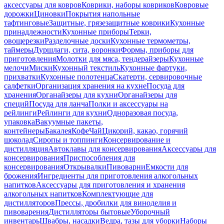
аксессуары для ковров
Коврики, наборы ковриков
Ковровые
дорожки
Циновки
Покрытия напольные
тафтинговые
Защитные, грязезащитные коврики
Кухонные
принадлежности
Кухонные приборы
Терки,
овощерезки
Разделочные доски
Кухонные термометры,
таймеры
Дуршлаги, сита, воронки
Формы, приборы для
приготовления
Молотки для мяса, тендерайзеры
Кухонные
мелочи
Миски
Кухонный текстиль
Кухонные фартуки,
прихватки
Кухонные полотенца
Скатерти, сервировочные
салфетки
Организация хранения на кухне
Посуда для
хранения
Органайзеры для кухни
Органайзеры для
специй
Посуда для ланча
Полки и аксессуары на
рейлинги
Рейлинги для кухни
Одноразовая посуда,
упаковка
Вакуумные пакеты,
контейнеры
Бакалея
Кофе
Чай
Цикорий, какао, горячий
шоколад
Сиропы и топпинги
Консервирование и
дистилляция
Автоклавы для консервирования
Аксессуары для
консервирования
Приспособления для
консервирования
Открывалки
Пивоварни
Емкости для
брожения
Ингредиенты для приготовления алкогольных
напитков
Аксессуары для приготовления и хранения
алкогольных напитков
Комплектующие для
дистилляторов
Прессы, дробилки для виноделия и
пивоварения
Дистилляторы бытовые
Уборочный
инвентарь
Швабры, насадки
Ведра, тазы для уборки
Наборы