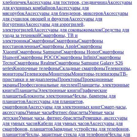
хлебопечек
Аксессуары для тостеров, сэндвичниц
Аксессуары
для кухонных комбайнов
Аксессуары для
мясорубок
Аксессуары для блендеров, миксеров
Аксессуары
для сушилок овощей и фруктов
Аксессуары для
йогуртниц
Аксессуары для аэрогрилей,
электрогрилей
Аксессуары для соковыжималок
Средства для
ухода за техникой
Смартфоны, ТВ и
электроника
Смартфоны
Смартфоны
Смартфоны
восстановленные
Смартфоны Apple
Смартфоны
Xiaomi
Смартфоны Samsung
Смартфоны Honor
Смартфоны
Huawei
Смартфоны POCO
Смартфоны Infinix
Смартфоны
Tecno
Смартфоны Realme
Смартфоны Samsung Galaxy S26
series
Кнопочные телефоны
Складные смартфоны
Телевизоры,
мониторы
Телевизоры
Мониторы
Мониторы-телевизоры
ТВ-
приставки и медиаплееры
Проекторы
Проекционные
экраны
Профессиональные дисплеи
Планшеты, электронные
книги
Планшеты
Электронные книги
Графические
планшеты
Блокноты электронные
Чехлы, бамперы для
планшетов
Аксессуары для планшетов,
смартфонов
Аксессуары для электронных книг
Смарт-часы,
аксессуары
Умные часы
Фитнес-браслеты
Умные часы
детские
Умные часы, фитнес-браслеты
Ремешки, аксессуары
для умных часов
Кабели для умных часов
Аксессуары для
смартфонов, планшетов
Зарядные устройства для телефонов,
планшетов
Чехлы, защитные стекла для телефонов
Чехлы для