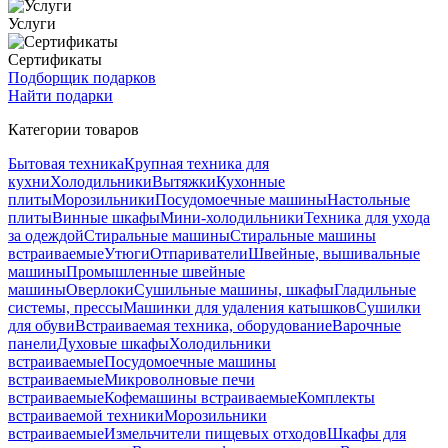
Услуги
Сертификаты
Подборщик подарков
Найти подарки
Категории товаров
Бытовая техника
Крупная техника для
кухни
Холодильники
Вытяжки
Кухонные
плиты
Морозильники
Посудомоечные машины
Настольные
плиты
Винные шкафы
Мини-холодильники
Техника для ухода
за одеждой
Стиральные машины
Стиральные машины
встраиваемые
Утюги
Отпариватели
Швейные, вышивальные
машины
Промышленные швейные
машины
Оверлоки
Сушильные машины, шкафы
Гладильные
системы, прессы
Машинки для удаления катышков
Сушилки
для обуви
Встраиваемая техника, оборудование
Варочные
панели
Духовые шкафы
Холодильники
встраиваемые
Посудомоечные машины
встраиваемые
Микроволновые печи
встраиваемые
Кофемашины встраиваемые
Комплекты
встраиваемой техники
Морозильники
встраиваемые
Измельчители пищевых отходов
Шкафы для