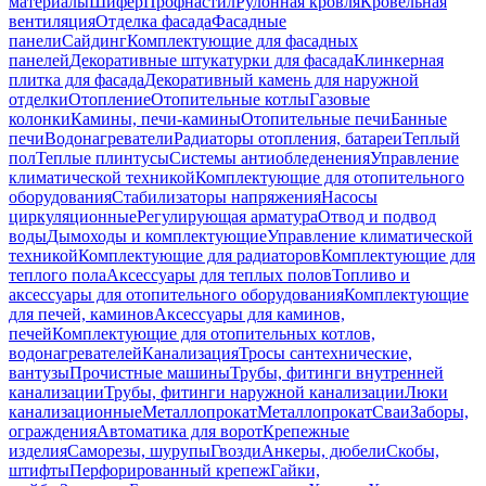
материалы
Шифер
Профнастил
Рулонная кровля
Кровельная
вентиляция
Отделка фасада
Фасадные
панели
Сайдинг
Комплектующие для фасадных
панелей
Декоративные штукатурки для фасада
Клинкерная
плитка для фасада
Декоративный камень для наружной
отделки
Отопление
Отопительные котлы
Газовые
колонки
Камины, печи-камины
Отопительные печи
Банные
печи
Водонагреватели
Радиаторы отопления, батареи
Теплый
пол
Теплые плинтусы
Системы антиобледенения
Управление
климатической техникой
Комплектующие для отопительного
оборудования
Стабилизаторы напряжения
Насосы
циркуляционные
Регулирующая арматура
Отвод и подвод
воды
Дымоходы и комплектующие
Управление климатической
техникой
Комплектующие для радиаторов
Комплектующие для
теплого пола
Аксессуары для теплых полов
Топливо и
аксессуары для отопительного оборудования
Комплектующие
для печей, каминов
Аксессуары для каминов,
печей
Комплектующие для отопительных котлов,
водонагревателей
Канализация
Тросы сантехнические,
вантузы
Прочистные машины
Трубы, фитинги внутренней
канализации
Трубы, фитинги наружной канализации
Люки
канализационные
Металлопрокат
Металлопрокат
Сваи
Заборы,
ограждения
Автоматика для ворот
Крепежные
изделия
Саморезы, шурупы
Гвозди
Анкеры, дюбели
Скобы,
штифты
Перфорированный крепеж
Гайки,