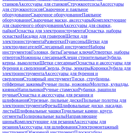
станков
Аксессуары для станков
Стружкоотсосы
Аксессуары
для стружкоотсосов
Сварочное и паяльное
оборудование
Сварочное оборудование
Паяльное
оборудование
Сварочные маски, аксессуары
Комплектующие
для сварочного оборудования
Аксессуары для сварки,
пайки
Оснастка для электроинструмента
Оснастка, наборы
оснастки
Насадки для граверов
Щетки для
электроинструмента
Развертки
Пуансоны
Щетки для
электродвигателей
Слесарный инструмент
Наборы
инструментов
Головки, биты
Гаечные ключи
Отвертки, наборы
отверток
Ножницы слесарные
Клещи строительные
Зубила,
керны, выколотки
Щетки слесарные
Оснастка и аксессуары для
бурения и сверления
Сверла, буры, зенкеры
Коронки
Зубила для
электроинструмента
Аксессуары для бурения и
сверления
Столярный инструмент
Тиски, струбцины,
гейферные зажимы
Ручные пилы, ножовки
Молотки, кувалды,
киянки
Напильники
Ручные стамески
Рубанки, рашпили
ручные
Оснастка и аксессуары для резания и
шлифования
Отрезные, пильные диски
Пильные полотна для
электроинструмента
Фрезы
Шлифовальные диски, насадки,
листы
Шлифовальные чашки
Точильные камни, круги,
сегменты
Полировальные валы
Направляющие
шины
Комплектующие для резания
Аксессуары для
резания
Аксессуары для шлифования
Электромонтажный
инструмент
Обжимной инструмент
Плоскогубцы,