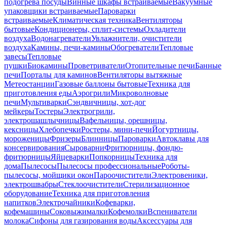
подогрева посуды
Винные шкафы встраиваемые
Вакуумные
упаковщики встраиваемые
Пароварки
встраиваемые
Климатическая техника
Вентиляторы
бытовые
Кондиционеры, сплит-системы
Охладители
воздуха
Водонагреватели
Увлажнители, очистители
воздуха
Камины, печи-камины
Обогреватели
Тепловые
завесы
Тепловые
пушки
Биокамины
Проветриватели
Отопительные печи
Банные
печи
Порталы для каминов
Вентиляторы вытяжные
Метеостанции
Газовые баллоны бытовые
Техника для
приготовления еды
Аэрогрили
Микроволновые
печи
Мультиварки
Сэндвичницы, хот-дог
мейкеры
Тостеры
Электрогрили,
электрошашлычницы
Вафельницы, орешницы,
кексницы
Хлебопечки
Ростеры, мини-печи
Йогуртницы,
мороженицы
Фризеры
Блинницы
Пароварки
Автоклавы для
консервирования
Сыроварни
Фритюрницы, фондю-
фритюрницы
Яйцеварки
Попкорницы
Техника для
дома
Пылесосы
Пылесосы профессиональные
Роботы-
пылесосы, мойщики окон
Пароочистители
Электровеники,
электрошвабры
Стеклоочистители
Стерилизационное
оборудование
Техника для приготовления
напитков
Электрочайники
Кофеварки,
кофемашины
Соковыжималки
Кофемолки
Вспениватели
молока
Сифоны для газирования воды
Аксессуары для