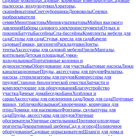
садовые ножницы
Садовые, кормовые измельчители
Садовые
пылесосы, воздуходувки
Аэраторы,
скарификаторы
Снегоуборщики
Дровоколы
Сеялки,
разбрасыватели
семян
Минитракторы
Миникультиваторы
Мойки высокого
давления
Наборы садового электроинструмента
Отдых и
пикник
Батуты
Бассейны
Спа-бассейны
Комплекты мебели для
сада
Столы для сада
Стулья, кресла для сада
Качели
садовые
Гамаки, шезлонги
Раскладушки
Зонты,
тенты
Аксессуары для садовой мебели
Грили
Мангалы,
коптильни
Детская площадка
Сумки-
холодильники
Портативные колонки и
аудиосистемы
Оборудование для участка
Бытовые насосы
Люки
канализационные
Пруды, аксессуары для прудов
Фильтры,
насосы, стерилизаторы для прудов
Компрессоры для
прудов
Станции биологической очистки
Запчасти и
комплектующие для оборудования
Благоустройство
участка
Дачные дома
Беседки
Бани
Хозблоки и
сараи
Аксессуары для озеленения сада
Декор для сада
Почтовые
ящики, таблички
Козырьки
Скворечники, кормушки для
птиц
Домики для насекомых
Фонтаны, скульптуры для
сада
Пруды, аксессуары для прудов
Уличные
обогреватели
Уличные светильники
Противогололедные
реагенты
Декоративный щебень
Сад и огород
Поливочное
оборудование
Садовые опрыскиватели
Шланги для дома и