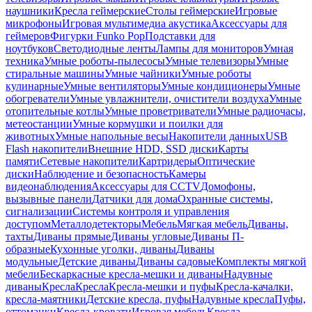
наушники
Кресла геймерские
Столы геймерские
Игровые
микрофоны
Игровая мультимедиа акустика
Аксессуары для
геймеров
Фигурки Funko Pop
Подставки для
ноутбуков
Светодиодные ленты
Лампы для мониторов
Умная
техника
Умные роботы-пылесосы
Умные телевизоры
Умные
стиральные машины
Умные чайники
Умные роботы
кулинарные
Умные вентиляторы
Умные кондиционеры
Умные
обогреватели
Умные увлажнители, очистители воздуха
Умные
отопительные котлы
Умные проветриватели
Умные радиочасы,
метеостанции
Умные кормушки и поилки для
животных
Умные напольные весы
Накопители данных
USB
Flash накопители
Внешние HDD, SSD диски
Карты
памяти
Сетевые накопители
Картридеры
Оптические
диски
Наблюдение и безопасность
Камеры
видеонаблюдения
Аксессуары для CCTV
Домофоны,
вызывные панели
Датчики для дома
Охранные системы,
сигнализации
Системы контроля и управления
доступом
Металлодетекторы
Мебель
Мягкая мебель
Диваны,
тахты
Диваны прямые
Диваны угловые
Диваны П-
образные
Кухонные уголки, диваны
Диваны
модульные
Детские диваны
Диваны садовые
Комплекты мягкой
мебели
Бескаркасные кресла-мешки и диваны
Надувные
диваны
Кресла
Кресла
Кресла-мешки и пуфы
Кресла-качалки,
кресла-маятники
Детские кресла, пуфы
Надувные кресла
Пуфы,
оттоманки
Кресла-кровати
Игровая мебель
Кресла