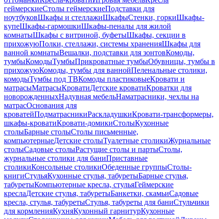
геймерские
Столы геймерские
Подставки для
ноутбуков
Шкафы и стеллажи
Шкафы
Стенки, горки
Шкафы-
купе
Шкафы-гармошки
Шкафы-пеналы для жилой
комнаты
Шкафы с витриной, буфеты
Шкафы, секции в
прихожую
Полки, стеллажи, системы хранения
Шкафы для
ванной комнаты
Вешалки, подставки для зонтов
Комоды,
тумбы
Комоды
Тумбы
Прикроватные тумбы
Обувницы, тумбы в
прихожую
Комоды, тумбы для ванной
Пеленальные столики,
комоды
Тумбы под ТВ
Комоды пластиковые
Кровати и
матрасы
Матрасы
Кровати
Детские кровати
Кроватки для
новорожденных
Надувная мебель
Наматрасники, чехлы на
матрас
Основания для
кроватей
Подматрасники
Раскладушки
Кровати-трансформеры,
шкафы-кровати
Кровати-домики
Столы
Кухонные
столы
Барные столы
Столы письменные,
компьютерные
Детские столы
Туалетные столики
Журнальные
столы
Садовые столы
Растущие столы и парты
Столы,
журнальные столики для бани
Приставные
столики
Консольные столики
Обеденные группы
Столы-
книги
Стулья
Кухонные стулья, табуреты
Барные стулья,
табуреты
Компьютерные кресла, стулья
Геймерские
кресла
Детские стулья, табуреты
Банкетки, скамьи
Садовые
кресла, стулья, табуреты
Стулья, табуреты для бани
Стульчики
для кормления
Кухня
Кухонный гарнитур
Кухонные