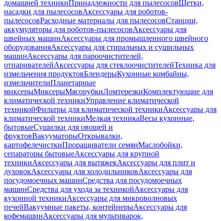
домашней техники
Принадлежности для пылесосов
Щетки,
насадки для пылесосов
Аксессуары для роботов-
пылесосов
Расходные материалы для пылесосов
Станции,
аккумуляторы для роботов-пылесосов
Аксессуары для
швейных машин
Аксессуары для промышленного швейного
оборудования
Аксессуары для стиральных и сушильных
машин
Аксессуары для пароочистителей,
отпаривателей
Аксессуары для стеклоочистителей
Техника для
измельчения продуктов
Блендеры
Кухонные комбайны,
измельчители
Планетарные
миксеры
Миксеры
Мясорубки
Ломтерезки
Комплектующие для
климатической техники
Управление климатической
техникой
Фильтры для климатической техники
Аксессуары для
климатической техники
Мелкая техника
Весы кухонные,
бытовые
Сушилки для овощей и
фруктов
Вакууматоры
Открывалки,
картофелечистки
Проращиватели семян
Маслобойки,
сепараторы бытовые
Аксессуары для крупной
техники
Аксессуары для вытяжек
Аксессуары для плит и
духовок
Аксессуары для холодильников
Аксессуары для
посудомоечных машин
Средства для посудомоечных
машин
Средства для ухода за техникой
Аксессуары для
кухонной техники
Аксессуары для микроволновых
печей
Вакуумные пакеты, контейнеры
Аксессуары для
кофемашин
Аксессуары для мультиварок,