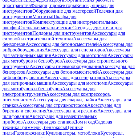
пространства
Фонари, прожекторы
Кейсы, ящики для
инструментов
Оборудование для мастерской
Тележки для
инструментов
Магниты
Шкафы для
инструментов
Комплектующие для инструментальных
шкафов
Стеллажи металлические
Стенды, держатели для
инструментов
Поддоны для инструментов
Аксессуары для
силовой и строительной техники
Аксессуары для
бензорезов
Аксессуары для бетоносмесителей
Аксессуары для
виброоборудования
Аксессуары для генераторов
Аксессуары
для затирочных машин
Аксессуары для мотопомп
Аксессуары
для мотобуров и бензобуров
Аксессуары для строительного
инструмента
Аксессуары пневмооборудования
Аксессуары для
бензорезов
Аксессуары для бетоносмесителей
Аксессуары для
виброоборудования
Аксессуары для генераторов
Аксессуары
для затирочных машин
Аксессуары для мотопомп
Аксессуары
для мотобуров и бензобуров
Аксессуары для
электроинструмента
Аксессуары для компрессоров,
пневмосистем
Аксессуары для сварки, пайки
Аксессуары для
станков
Аксессуары для стружкоотсосов
Аксессуары для
бурения и сверления
Аксессуары для резания
Аксессуары для
шлифования
Аксессуары для измерительных
приборов
Аксессуары для станков
Дом и сад
Садовая
техника
Триммеры, бензокосы
Цепные
пилы
Газонокосилки
Культиваторы, мотоблоки
Кусторезы,