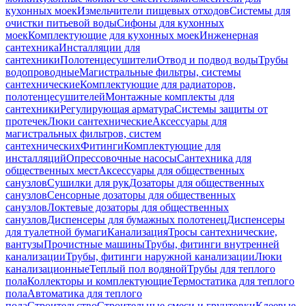
кухонных моек
Измельчители пищевых отходов
Системы для
очистки питьевой воды
Сифоны для кухонных
моек
Комплектующие для кухонных моек
Инженерная
сантехника
Инсталляции для
сантехники
Полотенцесушители
Отвод и подвод воды
Трубы
водопроводные
Магистральные фильтры, системы
сантехнические
Комплектующие для радиаторов,
полотенцесушителей
Монтажные комплекты для
сантехники
Регулирующая арматура
Системы защиты от
протечек
Люки сантехнические
Аксессуары для
магистральных фильтров, систем
сантехнических
Фитинги
Комплектующие для
инсталляций
Опрессовочные насосы
Сантехника для
общественных мест
Аксессуары для общественных
санузлов
Сушилки для рук
Дозаторы для общественных
санузлов
Сенсорные дозаторы для общественных
санузлов
Локтевые дозаторы для общественных
санузлов
Диспенсеры для бумажных полотенец
Диспенсеры
для туалетной бумаги
Канализация
Тросы сантехнические,
вантузы
Прочистные машины
Трубы, фитинги внутренней
канализации
Трубы, фитинги наружной канализации
Люки
канализационные
Теплый пол водяной
Трубы для теплого
пола
Коллекторы и комплектующие
Термостатика для теплого
пола
Автоматика для теплого
пола
Строительство
Строительные смеси и грунтовки
Клеевые