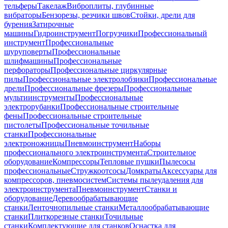
тельферы
Такелаж
Виброплиты, глубинные
вибраторы
Бензорезы, резчики швов
Стойки, дрели для
бурения
Затирочные
машины
Гидроинструмент
Погрузчики
Профессиональный
инструмент
Профессиональные
шуруповерты
Профессиональные
шлифмашины
Профессиональные
перфораторы
Профессиональные циркулярные
пилы
Профессиональные электролобзики
Профессиональные
дрели
Профессиональные фрезеры
Профессиональные
мультиинструменты
Профессиональные
электрорубанки
Профессиональные строительные
фены
Профессиональные строительные
пистолеты
Профессиональные точильные
станки
Профессиональные
электроножницы
Пневмоинструмент
Наборы
профессионального электроинструмента
Строительное
оборудование
Компрессоры
Тепловые пушки
Пылесосы
профессиональные
Стружкоотсосы
Домкраты
Аксессуары для
компрессоров, пневмосистем
Системы пылеудаления для
электроинструмента
Пневмоинструмент
Станки и
оборудование
Деревообрабатывающие
станки
Ленточнопильные станки
Металлообрабатывающие
станки
Плиткорезные станки
Точильные
станки
Комплектующие для станков
Оснастка для