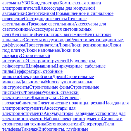
автоматы
УЗО
Конденсаторы
Комплексная защита
электродвигателей
Аксессуары для модульной
автоматики
Светотехника
Промышленное и сигнальное
освещение
Светодиодные ленты
Точечные
светильники
Трековые светильники
Аксессуары для
светотехники
Аксессуары для светодиодных
лент
Вентиляция
Вентиляторы вытяжные
Вентиляторы
канальные
Системы воздуховодов
Решетки вентиляционные,
диффузоры
Проветриватели
Люки
Люки ревизионные
Люки
под плитку
Люки напольные
Люки под
покраску
Строительный
инструмент
Электроинструмент
Шуруповерты,
гайковерты
Шлифмашины
Циркулярные, сабельные
пилы
Перфораторы, отбойные
молотки
Электролобзики
Дрели
Строительные
миксеры
Дальномеры
Многофункциональные
инструменты
Строительные фены
Строительные
пистолеты
Фрезеры
Рубанки, стамески
электрические
Краскопульты
Степлеры,
гвоздезабиватели
Электрические ножницы, резаки
Насадки для
электроинструмента
Аксессуары для
электроинструмента
Аккумуляторы, зарядные устройства для
электроинструмента
Наборы электроинструмента
Силовая и
строительная техника
Бетоносмесители
Генераторы
Тали,
тельферы
Такелаж
Виброплиты, глубинные