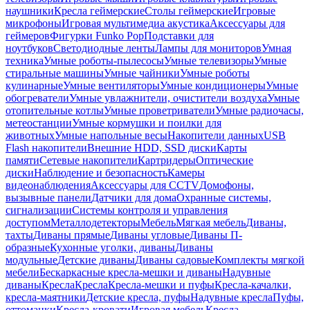
наушники
Кресла геймерские
Столы геймерские
Игровые
микрофоны
Игровая мультимедиа акустика
Аксессуары для
геймеров
Фигурки Funko Pop
Подставки для
ноутбуков
Светодиодные ленты
Лампы для мониторов
Умная
техника
Умные роботы-пылесосы
Умные телевизоры
Умные
стиральные машины
Умные чайники
Умные роботы
кулинарные
Умные вентиляторы
Умные кондиционеры
Умные
обогреватели
Умные увлажнители, очистители воздуха
Умные
отопительные котлы
Умные проветриватели
Умные радиочасы,
метеостанции
Умные кормушки и поилки для
животных
Умные напольные весы
Накопители данных
USB
Flash накопители
Внешние HDD, SSD диски
Карты
памяти
Сетевые накопители
Картридеры
Оптические
диски
Наблюдение и безопасность
Камеры
видеонаблюдения
Аксессуары для CCTV
Домофоны,
вызывные панели
Датчики для дома
Охранные системы,
сигнализации
Системы контроля и управления
доступом
Металлодетекторы
Мебель
Мягкая мебель
Диваны,
тахты
Диваны прямые
Диваны угловые
Диваны П-
образные
Кухонные уголки, диваны
Диваны
модульные
Детские диваны
Диваны садовые
Комплекты мягкой
мебели
Бескаркасные кресла-мешки и диваны
Надувные
диваны
Кресла
Кресла
Кресла-мешки и пуфы
Кресла-качалки,
кресла-маятники
Детские кресла, пуфы
Надувные кресла
Пуфы,
оттоманки
Кресла-кровати
Игровая мебель
Кресла