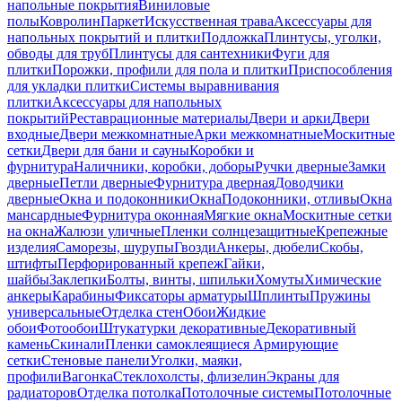
напольные покрытия
Виниловые
полы
Ковролин
Паркет
Искусственная трава
Аксессуары для
напольных покрытий и плитки
Подложка
Плинтусы, уголки,
обводы для труб
Плинтусы для сантехники
Фуги для
плитки
Порожки, профили для пола и плитки
Приспособления
для укладки плитки
Системы выравнивания
плитки
Аксессуары для напольных
покрытий
Реставрационные материалы
Двери и арки
Двери
входные
Двери межкомнатные
Арки межкомнатные
Москитные
сетки
Двери для бани и сауны
Коробки и
фурнитура
Наличники, коробки, доборы
Ручки дверные
Замки
дверные
Петли дверные
Фурнитура дверная
Доводчики
дверные
Окна и подоконники
Окна
Подоконники, отливы
Окна
мансардные
Фурнитура оконная
Мягкие окна
Москитные сетки
на окна
Жалюзи уличные
Пленки солнцезащитные
Крепежные
изделия
Саморезы, шурупы
Гвозди
Анкеры, дюбели
Скобы,
штифты
Перфорированный крепеж
Гайки,
шайбы
Заклепки
Болты, винты, шпильки
Хомуты
Химические
анкеры
Карабины
Фиксаторы арматуры
Шплинты
Пружины
универсальные
Отделка стен
Обои
Жидкие
обои
Фотообои
Штукатурки декоративные
Декоративный
камень
Скинали
Пленки самоклеящиеся
Армирующие
сетки
Стеновые панели
Уголки, маяки,
профили
Вагонка
Стеклохолсты, флизелин
Экраны для
радиаторов
Отделка потолка
Потолочные системы
Потолочные