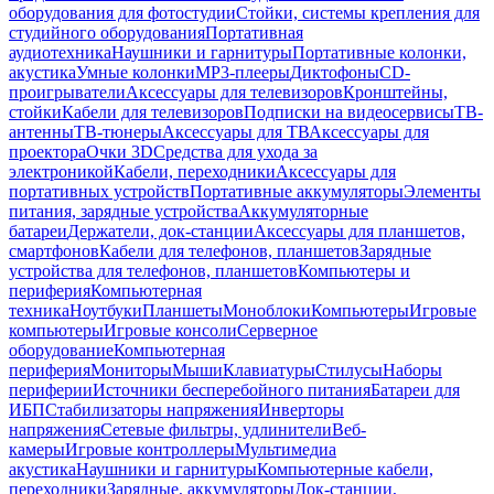
оборудования для фотостудии
Стойки, системы крепления для
студийного оборудования
Портативная
аудиотехника
Наушники и гарнитуры
Портативные колонки,
акустика
Умные колонки
MP3-плееры
Диктофоны
CD-
проигрыватели
Аксессуары для телевизоров
Кронштейны,
стойки
Кабели для телевизоров
Подписки на видеосервисы
ТВ-
антенны
ТВ-тюнеры
Аксессуары для ТВ
Аксессуары для
проектора
Очки 3D
Средства для ухода за
электроникой
Кабели, переходники
Аксессуары для
портативных устройств
Портативные аккумуляторы
Элементы
питания, зарядные устройства
Аккумуляторные
батареи
Держатели, док-станции
Аксессуары для планшетов,
смартфонов
Кабели для телефонов, планшетов
Зарядные
устройства для телефонов, планшетов
Компьютеры и
периферия
Компьютерная
техника
Ноутбуки
Планшеты
Моноблоки
Компьютеры
Игровые
компьютеры
Игровые консоли
Серверное
оборудование
Компьютерная
периферия
Мониторы
Мыши
Клавиатуры
Стилусы
Наборы
периферии
Источники бесперебойного питания
Батареи для
ИБП
Стабилизаторы напряжения
Инверторы
напряжения
Сетевые фильтры, удлинители
Веб-
камеры
Игровые контроллеры
Мультимедиа
акустика
Наушники и гарнитуры
Компьютерные кабели,
переходники
Зарядные, аккумуляторы
Док-станции,