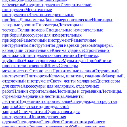
кабелерезы
Специнструменты
Измерительный
инструмент
Мерительные
инструменты
Электроизмерительные
приборы
Дальномеры
Дальномеры оптические
Нивелиры,
лазерные уровни
Пирометры
Детекторы и
тестеры
Толщиномеры
Специальные измерительные
приборы
Аксессуары для измерительных
приборов
Разметочный инструмент
Разметочные
инструменты
Инструменты для нарезки резьбы
Маркеры,
карандаши строительные
Клейма ударные
Строительно-
монтажный инструмент
Заклепочники
Труборезы,
трубогибы
Ножи строительные
Мультитулы
Пробойники,
просекатели отверстий
Ломы
Степлеры
механические
Стеклорезы
Прикаточные валики
Отделочный
инструмент
Плиткорезы
Кельмы, шпатели, гладилки
Малярный,
отделочный инструмент
Скотч, ленты малярные
Диспенсеры
для скотча
Аксессуары для малярных, отделочных
работ
Пленки строительные
Лестницы и стремянки
Лестницы,
стремянки
Чердачные лестницы
Элементы
лестниц
Подъемники строительные
Спецодежда и средства
защиты
Средства индивидуальной
защиты
Огнетушители
Сумки, пояса для
инструментов
Производственная
одежда
Спецодежда
Спецобувь
Организация рабочего
пространства
Фонари, прожекторы
Кейсы, ящики для