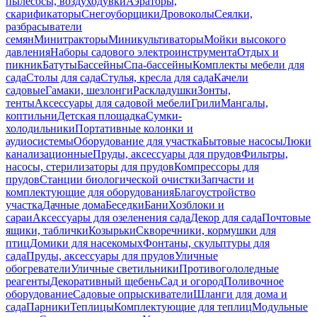
пылесосы, воздуходувки
Аэраторы,
скарификаторы
Снегоуборщики
Дровоколы
Сеялки,
разбрасыватели
семян
Минитракторы
Миникультиваторы
Мойки высокого
давления
Наборы садового электроинструмента
Отдых и
пикник
Батуты
Бассейны
Спа-бассейны
Комплекты мебели для
сада
Столы для сада
Стулья, кресла для сада
Качели
садовые
Гамаки, шезлонги
Раскладушки
Зонты,
тенты
Аксессуары для садовой мебели
Грили
Мангалы,
коптильни
Детская площадка
Сумки-
холодильники
Портативные колонки и
аудиосистемы
Оборудование для участка
Бытовые насосы
Люки
канализационные
Пруды, аксессуары для прудов
Фильтры,
насосы, стерилизаторы для прудов
Компрессоры для
прудов
Станции биологической очистки
Запчасти и
комплектующие для оборудования
Благоустройство
участка
Дачные дома
Беседки
Бани
Хозблоки и
сараи
Аксессуары для озеленения сада
Декор для сада
Почтовые
ящики, таблички
Козырьки
Скворечники, кормушки для
птиц
Домики для насекомых
Фонтаны, скульптуры для
сада
Пруды, аксессуары для прудов
Уличные
обогреватели
Уличные светильники
Противогололедные
реагенты
Декоративный щебень
Сад и огород
Поливочное
оборудование
Садовые опрыскиватели
Шланги для дома и
сада
Парники
Теплицы
Комплектующие для теплиц
Модульные