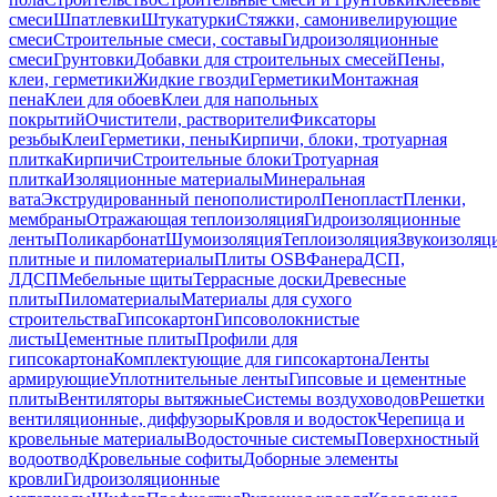
смеси
Шпатлевки
Штукатурки
Стяжки, самонивелирующие
смеси
Строительные смеси, составы
Гидроизоляционные
смеси
Грунтовки
Добавки для строительных смесей
Пены,
клеи, герметики
Жидкие гвозди
Герметики
Монтажная
пена
Клеи для обоев
Клеи для напольных
покрытий
Очистители, растворители
Фиксаторы
резьбы
Клеи
Герметики, пены
Кирпичи, блоки, тротуарная
плитка
Кирпичи
Строительные блоки
Тротуарная
плитка
Изоляционные материалы
Минеральная
вата
Экструдированный пенополистирол
Пенопласт
Пленки,
мембраны
Отражающая теплоизоляция
Гидроизоляционные
ленты
Поликарбонат
Шумоизоляция
Теплоизоляция
Звукоизоляц
плитные и пиломатериалы
Плиты OSB
Фанера
ДСП,
ЛДСП
Мебельные щиты
Террасные доски
Древесные
плиты
Пиломатериалы
Материалы для сухого
строительства
Гипсокартон
Гипсоволокнистые
листы
Цементные плиты
Профили для
гипсокартона
Комплектующие для гипсокартона
Ленты
армирующие
Уплотнительные ленты
Гипсовые и цементные
плиты
Вентиляторы вытяжные
Системы воздуховодов
Решетки
вентиляционные, диффузоры
Кровля и водосток
Черепица и
кровельные материалы
Водосточные системы
Поверхностный
водоотвод
Кровельные софиты
Доборные элементы
кровли
Гидроизоляционные