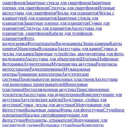
смартфонов
Защитные стекла для смартфонов
Защитные
пленки для смартфонов
Стилусы для смартфонов
Игровые
аксессуары для смартфонов
Чехлы для планшетов
Чехлы с
клавиатурой для планшетов
Защитные стекла для
планшетов
Защитные пленки для планшетов
Сумки для
планшетов
Стилусы для планшетов
Аксессуары для
планшетов, смартфонов
Кабели для телефонов,
планшетов
Фото,
видеосъемка
Фотоаппараты
Видеокамеры
Экшн-камеры
Карты
памяти
Объективы
Вспышки
Аксессуары для камер
Сумки и
чехлы для камер
Зарядные устройства, аккумуляторы для фото,
видеокамер
Аксессуары для объективов
Штативы
Цифровые
фоторамки
Аудиотехника
Мультимедиа акустика
Радиочасы,
метеостанции
Радиоприемники
Музыкальные
центры
Домашние кинотеатры
Акустические
системы
Проигрыватели виниловых пластинок
Аксессуары
для виниловых проигрывателей
Виниловые
пластинки
Инсталляционная акустика
Трансляционные
усилители
Аксессуары для аудиотехники
Комплектующие для
акустики
Акустические кабели
Подставки, стойки для
акустики
Сумки, чехлы для акустики
Оборудование для
фотостудии
Кольцевые лампы
Фоны для фотостудии
Студийное
освещение
Насадки светоформирующие для
фотостудии
Фотозонты, отражатели
Оборудование для
предметной съемки
Вспышки студийные
Комплекты