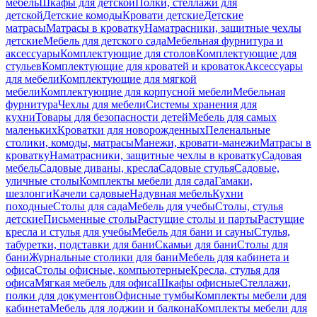
мебель
Шкафы для детской
Полки, стеллажи для
детской
Детские комоды
Кровати детские
Детские
матрасы
Матрасы в кроватку
Наматрасники, защитные чехлы
детские
Мебель для детского сада
Мебельная фурнитура и
аксессуары
Комплектующие для столов
Комплектующие для
стульев
Комплектующие для кроватей и кроваток
Аксессуары
для мебели
Комплектующие для мягкой
мебели
Комплектующие для корпусной мебели
Мебельная
фурнитура
Чехлы для мебели
Системы хранения для
кухни
Товары для безопасности детей
Мебель для самых
маленьких
Кроватки для новорожденных
Пеленальные
столики, комоды, матрасы
Манежи, кровати-манежи
Матрасы в
кроватку
Наматрасники, защитные чехлы в кроватку
Садовая
мебель
Садовые диваны, кресла
Садовые стулья
Садовые,
уличные столы
Комплекты мебели для сада
Гамаки,
шезлонги
Качели садовые
Надувная мебель
Кухни
походные
Столы для сада
Мебель для учебы
Столы, стулья
детские
Письменные столы
Растущие столы и парты
Растущие
кресла и стулья для учебы
Мебель для бани и сауны
Стулья,
табуретки, подставки для бани
Скамьи для бани
Столы для
бани
Журнальные столики для бани
Мебель для кабинета и
офиса
Столы офисные, компьютерные
Кресла, стулья для
офиса
Мягкая мебель для офиса
Шкафы офисные
Стеллажи,
полки для документов
Офисные тумбы
Комплекты мебели для
кабинета
Мебель для лоджии и балкона
Комплекты мебели для