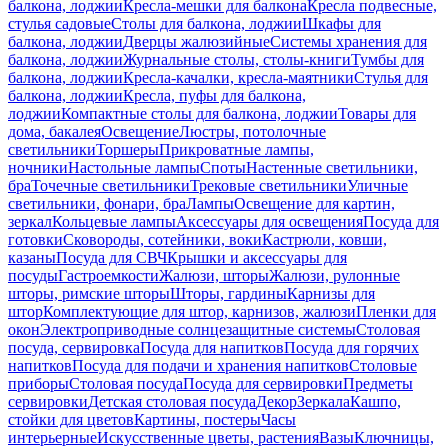
балкона, лоджии
Кресла-мешки для балкона
Кресла подвесные,
стулья садовые
Столы для балкона, лоджии
Шкафы для
балкона, лоджии
Дверцы жалюзийные
Системы хранения для
балкона, лоджии
Журнальные столы, столы-книги
Тумбы для
балкона, лоджии
Кресла-качалки, кресла-маятники
Стулья для
балкона, лоджии
Кресла, пуфы для балкона,
лоджии
Компактные столы для балкона, лоджии
Товары для
дома, бакалея
Освещение
Люстры, потолочные
светильники
Торшеры
Прикроватные лампы,
ночники
Настольные лампы
Споты
Настенные светильники,
бра
Точечные светильники
Трековые светильники
Уличные
светильники, фонари, бра
Лампы
Освещение для картин,
зеркал
Кольцевые лампы
Аксессуары для освещения
Посуда для
готовки
Сковороды, сотейники, воки
Кастрюли, ковши,
казаны
Посуда для СВЧ
Крышки и аксессуары для
посуды
Гастроемкости
Жалюзи, шторы
Жалюзи, рулонные
шторы, римские шторы
Шторы, гардины
Карнизы для
штор
Комплектующие для штор, карнизов, жалюзи
Пленки для
окон
Электроприводные солнцезащитные системы
Столовая
посуда, сервировка
Посуда для напитков
Посуда для горячих
напитков
Посуда для подачи и хранения напитков
Столовые
приборы
Столовая посуда
Посуда для сервировки
Предметы
сервировки
Детская столовая посуда
Декор
Зеркала
Кашпо,
стойки для цветов
Картины, постеры
Часы
интерьерные
Искусственные цветы, растения
Вазы
Ключницы,