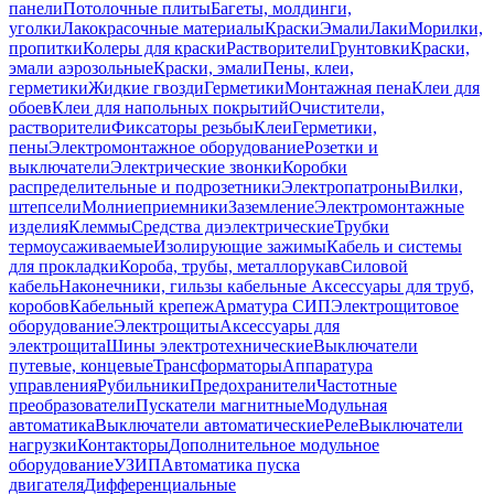
панели
Потолочные плиты
Багеты, молдинги,
уголки
Лакокрасочные материалы
Краски
Эмали
Лаки
Морилки,
пропитки
Колеры для краски
Растворители
Грунтовки
Краски,
эмали аэрозольные
Краски, эмали
Пены, клеи,
герметики
Жидкие гвозди
Герметики
Монтажная пена
Клеи для
обоев
Клеи для напольных покрытий
Очистители,
растворители
Фиксаторы резьбы
Клеи
Герметики,
пены
Электромонтажное оборудование
Розетки и
выключатели
Электрические звонки
Коробки
распределительные и подрозетники
Электропатроны
Вилки,
штепсели
Молниеприемники
Заземление
Электромонтажные
изделия
Клеммы
Средства диэлектрические
Трубки
термоусаживаемые
Изолирующие зажимы
Кабель и системы
для прокладки
Короба, трубы, металлорукав
Силовой
кабель
Наконечники, гильзы кабельные
Аксессуары для труб,
коробов
Кабельный крепеж
Арматура СИП
Электрощитовое
оборудование
Электрощиты
Аксессуары для
электрощита
Шины электротехнические
Выключатели
путевые, концевые
Трансформаторы
Аппаратура
управления
Рубильники
Предохранители
Частотные
преобразователи
Пускатели магнитные
Модульная
автоматика
Выключатели автоматические
Реле
Выключатели
нагрузки
Контакторы
Дополнительное модульное
оборудование
УЗИП
Автоматика пуска
двигателя
Дифференциальные