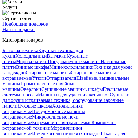
Услуги
Сертификаты
Подборщик подарков
Найти подарки
Категории товаров
Бытовая техника
Крупная техника для
кухни
Холодильники
Вытяжки
Кухонные
плиты
Морозильники
Посудомоечные машины
Настольные
плиты
Винные шкафы
Мини-холодильники
Техника для ухода
за одеждой
Стиральные машины
Стиральные машины
встраиваемые
Утюги
Отпариватели
Швейные, вышивальные
машины
Промышленные швейные
машины
Оверлоки
Сушильные машины, шкафы
Гладильные
системы, прессы
Машинки для удаления катышков
Сушилки
для обуви
Встраиваемая техника, оборудование
Варочные
панели
Духовые шкафы
Холодильники
встраиваемые
Посудомоечные машины
встраиваемые
Микроволновые печи
встраиваемые
Кофемашины встраиваемые
Комплекты
встраиваемой техники
Морозильники
встраиваемые
Измельчители пищевых отходов
Шкафы для