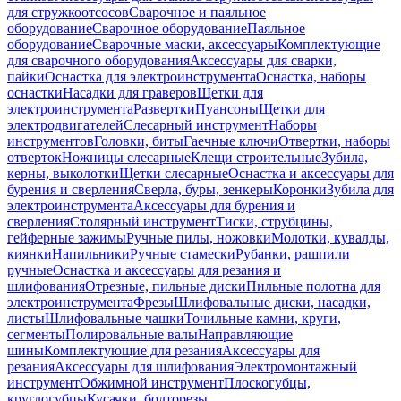
для стружкоотсосов
Сварочное и паяльное
оборудование
Сварочное оборудование
Паяльное
оборудование
Сварочные маски, аксессуары
Комплектующие
для сварочного оборудования
Аксессуары для сварки,
пайки
Оснастка для электроинструмента
Оснастка, наборы
оснастки
Насадки для граверов
Щетки для
электроинструмента
Развертки
Пуансоны
Щетки для
электродвигателей
Слесарный инструмент
Наборы
инструментов
Головки, биты
Гаечные ключи
Отвертки, наборы
отверток
Ножницы слесарные
Клещи строительные
Зубила,
керны, выколотки
Щетки слесарные
Оснастка и аксессуары для
бурения и сверления
Сверла, буры, зенкеры
Коронки
Зубила для
электроинструмента
Аксессуары для бурения и
сверления
Столярный инструмент
Тиски, струбцины,
гейферные зажимы
Ручные пилы, ножовки
Молотки, кувалды,
киянки
Напильники
Ручные стамески
Рубанки, рашпили
ручные
Оснастка и аксессуары для резания и
шлифования
Отрезные, пильные диски
Пильные полотна для
электроинструмента
Фрезы
Шлифовальные диски, насадки,
листы
Шлифовальные чашки
Точильные камни, круги,
сегменты
Полировальные валы
Направляющие
шины
Комплектующие для резания
Аксессуары для
резания
Аксессуары для шлифования
Электромонтажный
инструмент
Обжимной инструмент
Плоскогубцы,
круглогубцы
Кусачки, болторезы,