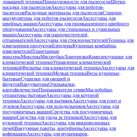
домашней техники
Принадлежности для пылесосов
Щетки,
насадки для пылесосов
Аксессуары для роботов-
пылесосов
Расходные материалы для пылесосов
Станции,
аккумуляторы для роботов-пылесосов
Аксессуары для
швейных машин
Аксессуары для промышленного швейного
оборудования
Аксессуары для стиральных и сушильных
машин
Аксессуары для пароочистителей,
отпаривателей
Аксессуары для стеклоочистителей
Техника для
измельчения продуктов
Блендеры
Кухонные комбайны,
измельчители
Планетарные
миксеры
Миксеры
Мясорубки
Ломтерезки
Комплектующие для
климатической техники
Управление климатической
техникой
Фильтры для климатической техники
Аксессуары для
климатической техники
Мелкая техника
Весы кухонные,
бытовые
Сушилки для овощей и
фруктов
Вакууматоры
Открывалки,
картофелечистки
Проращиватели семян
Маслобойки,
сепараторы бытовые
Аксессуары для крупной
техники
Аксессуары для вытяжек
Аксессуары для плит и
духовок
Аксессуары для холодильников
Аксессуары для
посудомоечных машин
Средства для посудомоечных
машин
Средства для ухода за техникой
Аксессуары для
кухонной техники
Аксессуары для микроволновых
печей
Вакуумные пакеты, контейнеры
Аксессуары для
кофемашин
Аксессуары для мультиварок,