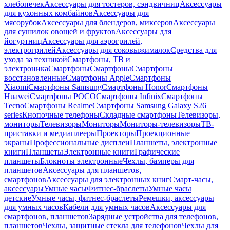
хлебопечек
Аксессуары для тостеров, сэндвичниц
Аксессуары
для кухонных комбайнов
Аксессуары для
мясорубок
Аксессуары для блендеров, миксеров
Аксессуары
для сушилок овощей и фруктов
Аксессуары для
йогуртниц
Аксессуары для аэрогрилей,
электрогрилей
Аксессуары для соковыжималок
Средства для
ухода за техникой
Смартфоны, ТВ и
электроника
Смартфоны
Смартфоны
Смартфоны
восстановленные
Смартфоны Apple
Смартфоны
Xiaomi
Смартфоны Samsung
Смартфоны Honor
Смартфоны
Huawei
Смартфоны POCO
Смартфоны Infinix
Смартфоны
Tecno
Смартфоны Realme
Смартфоны Samsung Galaxy S26
series
Кнопочные телефоны
Складные смартфоны
Телевизоры,
мониторы
Телевизоры
Мониторы
Мониторы-телевизоры
ТВ-
приставки и медиаплееры
Проекторы
Проекционные
экраны
Профессиональные дисплеи
Планшеты, электронные
книги
Планшеты
Электронные книги
Графические
планшеты
Блокноты электронные
Чехлы, бамперы для
планшетов
Аксессуары для планшетов,
смартфонов
Аксессуары для электронных книг
Смарт-часы,
аксессуары
Умные часы
Фитнес-браслеты
Умные часы
детские
Умные часы, фитнес-браслеты
Ремешки, аксессуары
для умных часов
Кабели для умных часов
Аксессуары для
смартфонов, планшетов
Зарядные устройства для телефонов,
планшетов
Чехлы, защитные стекла для телефонов
Чехлы для