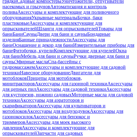
грядки
Садовые компостеры
Уничтожители, отпугиватели
насекомых и грызунов
Автоматизация и контроль
полива
Аксессуары и комплектующие для поливочного
оборудования
Укрывные материалы
Бочки, баки
пластиковые
Аксессуары и комплектующие для
опрыскивателей
Шланги для опрыскивателей
Товары для
бани
Бани
Сауны
Двери для бани и сауны
Бондарные
изделия
Банные принадлежности
Аксессуары для
бани
Оснащение и декор для бани
Измерительные приборы для
бани
Фитобочки, купели
Комплектующие для купелей
Окна
для бани
Мебель для бани и сауны
Ручки дверные для бани и
сауны
Эфирные масла
Спа-бассейны с
гидромассажем
Аксессуары и комплектующие для садовой
техники
Навесное оборудование
Двигатели для
мотоблоков
Прицепы для мотоблоков,
минитракторов
Аксессуары для газонной техники
Аксессуары
для цепных пил
Аксессуары для садовой техники
Аксессуары
для кусторезов, ножниц садовых
Моторные масла для садовой
техники
Аксессуары для аэратоторов и
скарификаторов
Аксессуары для культиваторов и
мотоблоков
Аксессуары для воздуходувок
Аксессуары для
газонокосилок
Аксессуары для бензокос и
триммеров
Аксессуары для моек высокого
давления
Аксессуары и комплектующие для
опрыскивателей
Запчасти для садовых