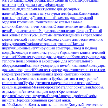
материалы
Шифер
Профнастил
Рулонная кровля
Кровельная
вентиляция
Отделка фасада
Фасадные
панели
Сайдинг
Комплектующие для фасадных
панелей
Декоративные штукатурки для фасада
Клинкерная
плитка для фасада
Декоративный камень для наружной
отделки
Отопление
Отопительные котлы
Газовые
колонки
Камины, печи-камины
Отопительные печи
Банные
печи
Водонагреватели
Радиаторы отопления, батареи
Теплый
пол
Теплые плинтусы
Системы антиобледенения
Управление
климатической техникой
Комплектующие для отопительного
оборудования
Стабилизаторы напряжения
Насосы
циркуляционные
Регулирующая арматура
Отвод и подвод
воды
Дымоходы и комплектующие
Управление климатической
техникой
Комплектующие для радиаторов
Комплектующие для
теплого пола
Топливо и аксессуары для отопительного
оборудования
Комплектующие для печей, каминов
Аксессуары
для каминов, печей
Комплектующие для отопительных котлов,
водонагревателей
Канализация
Тросы сантехнические,
вантузы
Прочистные машины
Трубы, фитинги внутренней
канализации
Трубы, фитинги наружной канализации
Люки
канализационные
Металлопрокат
Металлопрокат
Сваи
Заборы,
ограждения
Автоматика для ворот
Крепежные
изделия
Саморезы, шурупы
Гвозди
Анкеры, дюбели
Скобы,
штифты
Перфорированный крепеж
Гайки,
шайбы
Заклепки
Болты, винты, шпильки
Хомуты
Химические