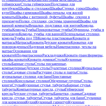
геймерские
Столы геймерские
Подставки для
ноутбуков
Шкафы и стеллажи
Шкафы
Стенки, горки
Шкафы-
купе
Шкафы-гармошки
Шкафы-пеналы для жилой
комнаты
Шкафы с витриной, буфеты
Шкафы, секции в
прихожую
Полки, стеллажи, системы хранения
Шкафы для
ванной комнаты
Вешалки, подставки для зонтов
Комоды,
тумбы
Комоды
Тумбы
Прикроватные тумбы
Обувницы, тумбы в
прихожую
Комоды, тумбы для ванной
Пеленальные столики,
комоды
Тумбы под ТВ
Комоды пластиковые
Кровати и
матрасы
Матрасы
Кровати
Детские кровати
Кроватки для
новорожденных
Надувная мебель
Наматрасники, чехлы на
матрас
Основания для
кроватей
Подматрасники
Раскладушки
Кровати-трансформеры,
шкафы-кровати
Кровати-домики
Столы
Кухонные
столы
Барные столы
Столы письменные,
компьютерные
Детские столы
Туалетные столики
Журнальные
столы
Садовые столы
Растущие столы и парты
Столы,
журнальные столики для бани
Приставные
столики
Консольные столики
Обеденные группы
Столы-
книги
Стулья
Кухонные стулья, табуреты
Барные стулья,
табуреты
Компьютерные кресла, стулья
Геймерские
кресла
Детские стулья, табуреты
Банкетки, скамьи
Садовые
кресла, стулья, табуреты
Стулья, табуреты для бани
Стульчики
для кормления
Кухня
Кухонный гарнитур
Кухонные