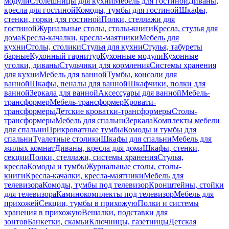
модули
Столешницы для кухни
Мебель для гостиной
Диваны,
кресла для гостиной
Комоды, тумбы для гостиной
Шкафы,
стенки, горки для гостиной
Полки, стеллажи для
гостиной
Журнальные столы, столы-книги
Кресла, стулья для
дома
Кресла-качалки, кресла-маятники
Мебель для
кухни
Столы, столики
Стулья для кухни
Стулья, табуреты
барные
Кухонный гарнитур
Кухонные модули
Кухонные
уголки, диваны
Стульчики для кормления
Системы хранения
для кухни
Мебель для ванной
Тумбы, консоли для
ванной
Шкафы, пеналы для ванной
Шкафчики, полки для
ванной
Зеркала для ванной
Аксессуары для ванной
Мебель-
трансформер
Мебель-трансформер
Кровати-
трансформеры
Детские кроватки-трансформеры
Столы-
трансформеры
Мебель для спальни
Зеркала
Комплекты мебели
для спальни
Прикроватные тумбы
Комоды и тумбы для
спальни
Туалетные столики
Шкафы для спальни
Мебель для
жилых комнат
Диваны, кресла для дома
Шкафы, стенки,
секции
Полки, стеллажи, системы хранения
Стулья,
кресла
Комоды и тумбы
Журнальные столы, столы-
книги
Кресла-качалки, кресла-маятники
Мебель для
телевизора
Комоды, тумбы под телевизор
Кронштейны, стойки
для телевизора
Каминокомплекты под телевизор
Мебель для
прихожей
Секции, тумбы в прихожую
Полки и системы
хранения в прихожую
Вешалки, подставки для
зонтов
Банкетки, скамьи
Ключницы, газетницы
Детская