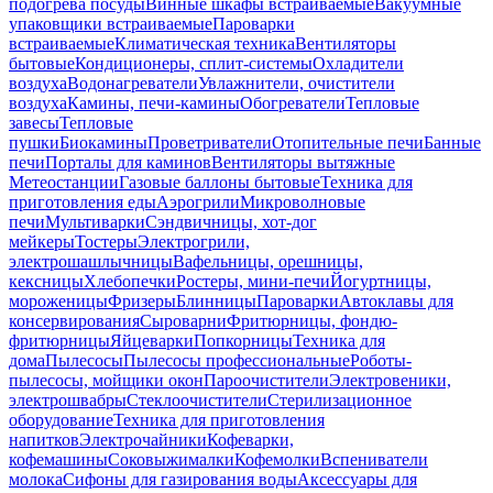
подогрева посуды
Винные шкафы встраиваемые
Вакуумные
упаковщики встраиваемые
Пароварки
встраиваемые
Климатическая техника
Вентиляторы
бытовые
Кондиционеры, сплит-системы
Охладители
воздуха
Водонагреватели
Увлажнители, очистители
воздуха
Камины, печи-камины
Обогреватели
Тепловые
завесы
Тепловые
пушки
Биокамины
Проветриватели
Отопительные печи
Банные
печи
Порталы для каминов
Вентиляторы вытяжные
Метеостанции
Газовые баллоны бытовые
Техника для
приготовления еды
Аэрогрили
Микроволновые
печи
Мультиварки
Сэндвичницы, хот-дог
мейкеры
Тостеры
Электрогрили,
электрошашлычницы
Вафельницы, орешницы,
кексницы
Хлебопечки
Ростеры, мини-печи
Йогуртницы,
мороженицы
Фризеры
Блинницы
Пароварки
Автоклавы для
консервирования
Сыроварни
Фритюрницы, фондю-
фритюрницы
Яйцеварки
Попкорницы
Техника для
дома
Пылесосы
Пылесосы профессиональные
Роботы-
пылесосы, мойщики окон
Пароочистители
Электровеники,
электрошвабры
Стеклоочистители
Стерилизационное
оборудование
Техника для приготовления
напитков
Электрочайники
Кофеварки,
кофемашины
Соковыжималки
Кофемолки
Вспениватели
молока
Сифоны для газирования воды
Аксессуары для