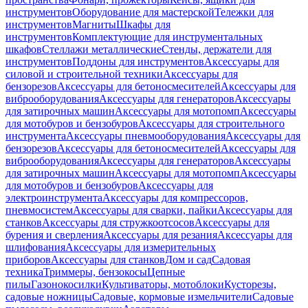
инструментов
Оборудование для мастерской
Тележки для
инструментов
Магниты
Шкафы для
инструментов
Комплектующие для инструментальных
шкафов
Стеллажи металлические
Стенды, держатели для
инструментов
Поддоны для инструментов
Аксессуары для
силовой и строительной техники
Аксессуары для
бензорезов
Аксессуары для бетоносмесителей
Аксессуары для
виброоборудования
Аксессуары для генераторов
Аксессуары
для затирочных машин
Аксессуары для мотопомп
Аксессуары
для мотобуров и бензобуров
Аксессуары для строительного
инструмента
Аксессуары пневмооборудования
Аксессуары для
бензорезов
Аксессуары для бетоносмесителей
Аксессуары для
виброоборудования
Аксессуары для генераторов
Аксессуары
для затирочных машин
Аксессуары для мотопомп
Аксессуары
для мотобуров и бензобуров
Аксессуары для
электроинструмента
Аксессуары для компрессоров,
пневмосистем
Аксессуары для сварки, пайки
Аксессуары для
станков
Аксессуары для стружкоотсосов
Аксессуары для
бурения и сверления
Аксессуары для резания
Аксессуары для
шлифования
Аксессуары для измерительных
приборов
Аксессуары для станков
Дом и сад
Садовая
техника
Триммеры, бензокосы
Цепные
пилы
Газонокосилки
Культиваторы, мотоблоки
Кусторезы,
садовые ножницы
Садовые, кормовые измельчители
Садовые