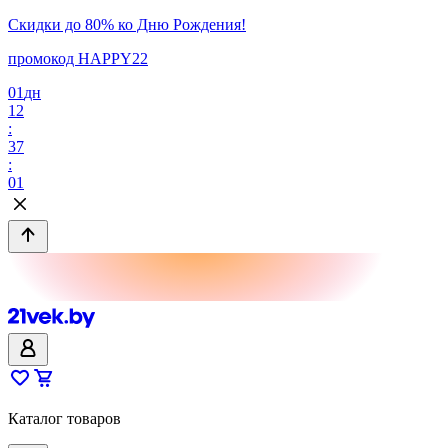
Скидки до 80% ко Дню Рождения!
промокод HAPPY22
01
дн
12
:
37
:
01
Каталог товаров