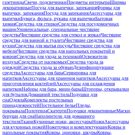
газетницы
Свечи, подсвечники
Предметы интерьера
Ширмы
декоративные
Посуда для выпечки, запекания
Формы для
выпечки, запекания
Посуда для запекания
Аксессуары для
выпечки
Бумага, фольга, рукава для выпечки
Бытовая
химия
Средства для стирки
Средства для посудомоечных
машин
Универсальные, специальные чистящие
средства
Чистящие средства для стекол и зеркал
Чистящие
средства для ванной и туалета
Чистящие средства для
кухни
Средства для мытья посуды
Чистящие средства для
мебели
Чистящие средства для напольных покрытий и
ковров
Средства для ухода за техникой
Освежители
воздуха
Средства от насекомых
Средства ухода за
одеждой
Средства ухода за обувью
Дезинфицирующие
средства
Аксессуары для бара
Сервировка для
напитков
Аксессуары для хранения напитков
Аксессуары для
приготовления коктейлей
Аксессуары для охлаждения
напитков
Наборы для бара, мини-бары
Штопоры, открывалки
для бутылок
Домашний текстиль
Подушки для
сна
Одеяла
Комплекты постельных
принадлежностей
Постельное белье
Пледы,
покрывала
Полотенца
Скатерти
Подушки декоративные
Маски,
беруши для сна
Наполнители для домашнего
текстиля
Ткани
Кухонные ножи, аксессуары
Ножи
Аксессуары
для кухонных ножей
Ножеточки и комплектующие
Ковры и
напольные покрытия
Ковры, циновки, шкуры
Ковры,