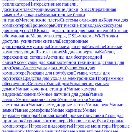
репликаторы
Интерактивные панели,
доски
Комплектующие
Жесткие диски, SSD
Оперативная
память
Видеокарты
Компьютерные блоки
питания
Материнские платы
Системы охлаждения
Корпуса для
компьютеров
Процессоры
Оптические приводы
Аксессуары
для корпусов ПК
Боксы, док-станции для накопителей
Сетевое
оборудование
Маршрутизаторы, DSL-модемы
Wi-Fi точки
доступа, усилители сигнала
Беспроводные
адаптеры
Коммутаторы
Сетевые адаптеры
Powerline
Сетевые
комплектующие
IP-телефония
Медиаконвертеры
Кабели,
переходники сетевые
Антенны для беспроводной
связи
Аксессуары для компьютерной техники
Подставки для
ноутбуков
Аксессуары для ноутбуков
Очки для
компьютера
Рюкзаки для ноутбуков
Сумки, чехлы для
ноутбуков
Средства для ухода за электроникой
Программное
обеспечение
Система Умный дом
Управление умным
домом
Умные колонки, станции
Умные камеры
видеонаблюдения
Умные датчики для дома
Умные
лампы
Умные выключатели
Умные розетки
Умные
светильники
Умные светодиодные ленты
Умные реле
Умные
замки
Умные домофоны
Умные карнизы
Умные
терморегуляторы
Игровая зона
Игровые приставки
Игры для
приставок
Игровые контроллеры
Игровые ноутбуки
Игровые
компьютеры
Игровые видеокарты
Игровые мониторы
Игровые
телевизоры
Игровые мыши
Игровые клавиатуры
Игровые