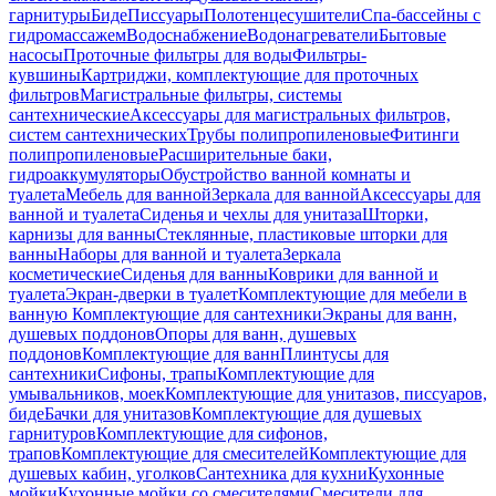
гарнитуры
Биде
Писсуары
Полотенцесушители
Спа-бассейны с
гидромассажем
Водоснабжение
Водонагреватели
Бытовые
насосы
Проточные фильтры для воды
Фильтры-
кувшины
Картриджи, комплектующие для проточных
фильтров
Магистральные фильтры, системы
сантехнические
Аксессуары для магистральных фильтров,
систем сантехнических
Трубы полипропиленовые
Фитинги
полипропиленовые
Расширительные баки,
гидроаккумуляторы
Обустройство ванной комнаты и
туалета
Мебель для ванной
Зеркала для ванной
Аксессуары для
ванной и туалета
Сиденья и чехлы для унитаза
Шторки,
карнизы для ванны
Стеклянные, пластиковые шторки для
ванны
Наборы для ванной и туалета
Зеркала
косметические
Сиденья для ванны
Коврики для ванной и
туалета
Экран-дверки в туалет
Комплектующие для мебели в
ванную
Комплектующие для сантехники
Экраны для ванн,
душевых поддонов
Опоры для ванн, душевых
поддонов
Комплектующие для ванн
Плинтусы для
сантехники
Сифоны, трапы
Комплектующие для
умывальников, моек
Комплектующие для унитазов, писсуаров,
биде
Бачки для унитазов
Комплектующие для душевых
гарнитуров
Комплектующие для сифонов,
трапов
Комплектующие для смесителей
Комплектующие для
душевых кабин, уголков
Сантехника для кухни
Кухонные
мойки
Кухонные мойки со смесителями
Смесители для