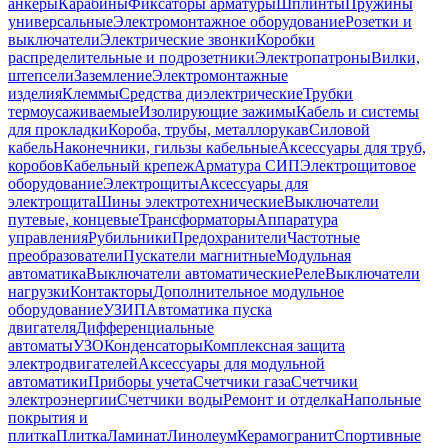
анкеры
Карабины
Фиксаторы арматуры
Шплинты
Пружины
универсальные
Электромонтажное оборудование
Розетки и
выключатели
Электрические звонки
Коробки
распределительные и подрозетники
Электропатроны
Вилки,
штепсели
Заземление
Электромонтажные
изделия
Клеммы
Средства диэлектрические
Трубки
термоусаживаемые
Изолирующие зажимы
Кабель и системы
для прокладки
Короба, трубы, металлорукав
Силовой
кабель
Наконечники, гильзы кабельные
Аксессуары для труб,
коробов
Кабельный крепеж
Арматура СИП
Электрощитовое
оборудование
Электрощиты
Аксессуары для
электрощита
Шины электротехнические
Выключатели
путевые, концевые
Трансформаторы
Аппаратура
управления
Рубильники
Предохранители
Частотные
преобразователи
Пускатели магнитные
Модульная
автоматика
Выключатели автоматические
Реле
Выключатели
нагрузки
Контакторы
Дополнительное модульное
оборудование
УЗИП
Автоматика пуска
двигателя
Дифференциальные
автоматы
УЗО
Конденсаторы
Комплексная защита
электродвигателей
Аксессуары для модульной
автоматики
Приборы учета
Счетчики газа
Счетчики
электроэнергии
Счетчики воды
Ремонт и отделка
Напольные
покрытия и
плитка
Плитка
Ламинат
Линолеум
Керамогранит
Спортивные