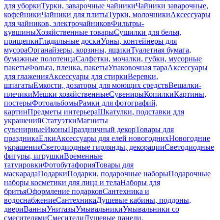
для уборки
Турки, заварочные чайники
Чайники заварочные,
кофейники
Чайники для плиты
Турки, молочники
Аксессуары
для чайников, электрочайников
Фильтры-
кувшины
Хозяйственные товары
Сушилки для белья,
прищепки
Гладильные доски
Урны, контейнеры для
мусора
Органайзеры, корзины, ящики
Туалетная бумага,
бумажные полотенца
Салфетки, мочалки, губки, мусорные
пакеты
Фольга, пленка, пакеты
Упаковочная тара
Аксессуары
для глажения
Аксессуары для стирки
Веревки,
шпагаты
Емкости, дозаторы для моющих средств
Вешалки-
плечики
Мешки хозяйственные
Сувениры
Копилки
Картины,
постеры
Фотоальбомы
Рамки для фотографий,
картин
Предметы интерьера
Шкатулки, подставки для
украшений
Статуэтки
Магниты
сувенирные
Иконы
Праздничный декор
Товары для
праздника
Елки
Аксессуары для елей новогодних
Новогодние
украшения
Светодиодные гирлянды, декорации
Светодиодные
фигуры, игрушки
Временные
татуировки
Фотобутафория
Товары для
маскарада
Подарки
Подарки, подарочные наборы
Подарочные
наборы косметики для лица и тела
Наборы для
бритья
Оформление подарков
Сантехника и
водоснабжение
Сантехника
Душевые кабины, поддоны,
двери
Ванны
Унитазы
Умывальники
Умывальники со
смесителями
Смесители
Душевые панели,