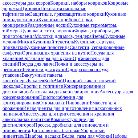
аксессуары для ковров
Коврики, наборы ковриков
Ковровые
дорожки
Циновки
Покрытия напольные
тафтинговые
Защитные, грязезащитные коврики
Кухонные
принадлежности
Кухонные приборы
Терки,
овощерезки
Разделочные доски
Кухонные термометры,
таймеры
Дуршлаги, сита, воронки
Формы, приборы для
приготовления
Молотки для мяса, тендерайзеры
Кухонные
мелочи
Миски
Кухонный текстиль
Кухонные фартуки,
прихватки
Кухонные полотенца
Скатерти, сервировочные
салфетки
Организация хранения на кухне
Посуда для
хранения
Органайзеры для кухни
Органайзеры для
специй
Посуда для ланча
Полки и аксессуары на
рейлинги
Рейлинги для кухни
Одноразовая посуда,
упаковка
Вакуумные пакеты,
контейнеры
Бакалея
Кофе
Чай
Цикорий, какао, горячий
шоколад
Сиропы и топпинги
Консервирование и
дистилляция
Автоклавы для консервирования
Аксессуары для
консервирования
Приспособления для
консервирования
Открывалки
Пивоварни
Емкости для
брожения
Ингредиенты для приготовления алкогольных
напитков
Аксессуары для приготовления и хранения
алкогольных напитков
Комплектующие для
дистилляторов
Прессы, дробилки для виноделия и
пивоварения
Дистилляторы бытовые
Уборочный
инвентарь
Швабры, насадки
Ведра, тазы для уборки
Наборы