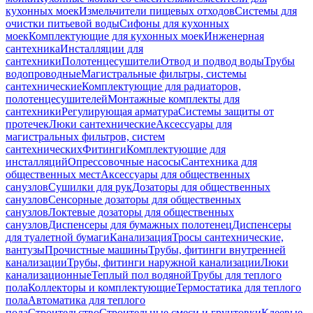
кухонных моек
Измельчители пищевых отходов
Системы для
очистки питьевой воды
Сифоны для кухонных
моек
Комплектующие для кухонных моек
Инженерная
сантехника
Инсталляции для
сантехники
Полотенцесушители
Отвод и подвод воды
Трубы
водопроводные
Магистральные фильтры, системы
сантехнические
Комплектующие для радиаторов,
полотенцесушителей
Монтажные комплекты для
сантехники
Регулирующая арматура
Системы защиты от
протечек
Люки сантехнические
Аксессуары для
магистральных фильтров, систем
сантехнических
Фитинги
Комплектующие для
инсталляций
Опрессовочные насосы
Сантехника для
общественных мест
Аксессуары для общественных
санузлов
Сушилки для рук
Дозаторы для общественных
санузлов
Сенсорные дозаторы для общественных
санузлов
Локтевые дозаторы для общественных
санузлов
Диспенсеры для бумажных полотенец
Диспенсеры
для туалетной бумаги
Канализация
Тросы сантехнические,
вантузы
Прочистные машины
Трубы, фитинги внутренней
канализации
Трубы, фитинги наружной канализации
Люки
канализационные
Теплый пол водяной
Трубы для теплого
пола
Коллекторы и комплектующие
Термостатика для теплого
пола
Автоматика для теплого
пола
Строительство
Строительные смеси и грунтовки
Клеевые