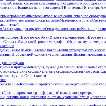
студии
Стойки, системы крепления для студийного оборудования
елевизоров
Подписки на видеосервисы
ТВ-антенны
ТВ-тюнеры
Ак
теры
Игровые компьютеры
Игровые консоли
Серверное оборудов
карты
Компьютерные блоки питания
Материнские платы
Системы
накопителей
ов
Аксессуары для ноутбуков
Очки для компьютера
Рюкзаки для но
контроллеры
Игровые ноутбуки
Игровые компьютеры
Игровые ви
ие
Столы геймерские
Игровые микрофоны
Игровая мультимедиа 
ониторов
диски
Карты памяти
Сетевые накопители
Картридеры
Оптические
иваны П-образные
Кухонные уголки, диваны
Диваны модульные
 для ноутбуков
тумбы в прихожую
Комоды, тумбы для ванной
Пеленальные стол
ьютерные
Детские столы
Туалетные столики
Журнальные столы
Са
денные группы
Столы-книги
ухни
уреты барные
Кухонный гарнитур
Кухонные модули
Кухонные угол
ры
Детские кроватки-трансформеры
Столы-трансформеры
ки, секции
Полки, стеллажи, системы хранения
Стулья, кресла
Ко
емы хранения в прихожую
Вешалки, подставки для зонтов
Банкет