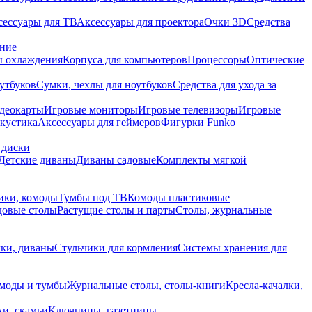
сессуары для ТВ
Аксессуары для проектора
Очки 3D
Средства
ание
 охлаждения
Корпуса для компьютеров
Процессоры
Оптические
утбуков
Сумки, чехлы для ноутбуков
Средства для ухода за
деокарты
Игровые мониторы
Игровые телевизоры
Игровые
акустика
Аксессуары для геймеров
Фигурки Funko
 диски
Детские диваны
Диваны садовые
Комплекты мягкой
ики, комоды
Тумбы под ТВ
Комоды пластиковые
довые столы
Растущие столы и парты
Столы, журнальные
ки, диваны
Стульчики для кормления
Системы хранения для
моды и тумбы
Журнальные столы, столы-книги
Кресла-качалки,
ки, скамьи
Ключницы, газетницы