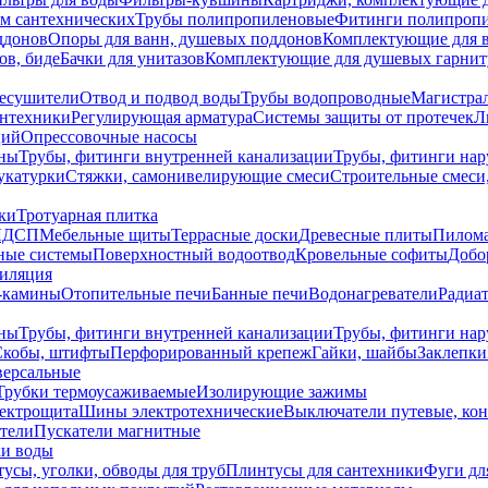
ем сантехнических
Трубы полипропиленовые
Фитинги полипроп
ддонов
Опоры для ванн, душевых поддонов
Комплектующие для 
ов, биде
Бачки для унитазов
Комплектующие для душевых гарнит
есушители
Отвод и подвод воды
Трубы водопроводные
Магистрал
антехники
Регулирующая арматура
Системы защиты от протечек
Л
ций
Опрессовочные насосы
ны
Трубы, фитинги внутренней канализации
Трубы, фитинги на
катурки
Стяжки, самонивелирующие смеси
Строительные смеси,
ки
Тротуарная плитка
ЛДСП
Мебельные щиты
Террасные доски
Древесные плиты
Пилом
ные системы
Поверхностный водоотвод
Кровельные софиты
Добо
тиляция
-камины
Отопительные печи
Банные печи
Водонагреватели
Радиат
ны
Трубы, фитинги внутренней канализации
Трубы, фитинги на
Скобы, штифты
Перфорированный крепеж
Гайки, шайбы
Заклепки
ерсальные
Трубки термоусаживаемые
Изолирующие зажимы
лектрощита
Шины электротехнические
Выключатели путевые, ко
атели
Пускатели магнитные
ки воды
усы, уголки, обводы для труб
Плинтусы для сантехники
Фуги дл