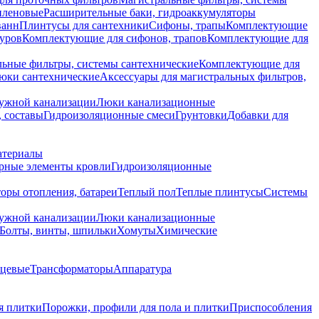
иленовые
Расширительные баки, гидроаккумуляторы
ванн
Плинтусы для сантехники
Сифоны, трапы
Комплектующие
уров
Комплектующие для сифонов, трапов
Комплектующие для
ьные фильтры, системы сантехнические
Комплектующие для
юки сантехнические
Аксессуары для магистральных фильтров,
ружной канализации
Люки канализационные
 составы
Гидроизоляционные смеси
Грунтовки
Добавки для
атериалы
рные элементы кровли
Гидроизоляционные
оры отопления, батареи
Теплый пол
Теплые плинтусы
Системы
ружной канализации
Люки канализационные
Болты, винты, шпильки
Хомуты
Химические
нцевые
Трансформаторы
Аппаратура
я плитки
Порожки, профили для пола и плитки
Приспособления