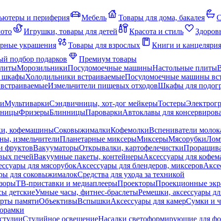
ьютеры и периферия
Мебель
Товары для дома, бакалея
С
мото
Игрушки, товары для детей
Красота и стиль
Здоров
рные украшения
Товары для взрослых
Книги и канцеляри
й подбор подарков
Премиум товары
плиты
Морозильники
Посудомоечные машины
Настольные плиты
 шкафы
Холодильники встраиваемые
Посудомоечные машины вс
встраиваемые
Измельчители пищевых отходов
Шкафы для подогр
чи
Мультиварки
Сэндвичницы, хот-дог мейкеры
Тостеры
Электрог
еницы
Фризеры
Блинницы
Пароварки
Автоклавы для консервиров
ки, кофемашины
Соковыжималки
Кофемолки
Вспениватели молок
ны, измельчители
Планетарные миксеры
Миксеры
Мясорубки
Лом
и фруктов
Вакууматоры
Открывалки, картофелечистки
Проращива
вых печей
Вакуумные пакеты, контейнеры
Аксессуары для кофе
ессуары для мясорубок
Аксессуары для блендеров, миксеров
Аксе
ры для соковыжималок
Средства для ухода за техникой
зоры
ТВ-приставки и медиаплееры
Проекторы
Проекционные эк
сы детские
Умные часы, фитнес-браслеты
Ремешки, аксессуары дл
рты памяти
Объективы
Вспышки
Аксессуары для камер
Сумки и ч
орамки
студии
Студийное освещение
Насадки светоформирующие для фо