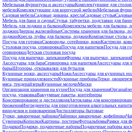
Мебельная фурнитура и аксессуары
Комплектующие для столов
мебели
Комплектующие для корпусной мебели
Мебельная фурн
Садовая мебель
Садовые диваны, кресла
Садовые стулья
Садовые
Мебель для бани и сауны
Стулья, табуретки, подставки для бани
Мебель для лоджии и балкона
Комплекты мебели для балкона, 
лоджии
Дверцы жалюзийные
Системы хранения для балкона, л
лоджии
Кресла, пуфы для балкона, лоджии
Компактные столы дл
Посуда для готовки
Сковороды, сотейники, воки
Кастрюли, ков
Столовая посуда, сервировка
Посуда для напитков
Посуда для г
сервировки
Детская столовая посуда
Посуда для выпечки, запекания
Формы для выпечки, запекания
Аксессуары для бара
Сервировка для напитков
Аксессуары для 
бары
Штопоры, открывалки для бутылок
Кухонные ножи, аксессуары
Ножи
Аксессуары для кухонных н
Кухонные принадлежности
Кухонные приборы
Терки, овощерез
мяса, тендерайзеры
Кухонные мелочи
Миски
Организация хранения на кухне
Посуда для хранения
Органайзе
посуда, упаковка
Вакуумные пакеты, контейнеры
Консервирование и дистилляция
Автоклавы для консервирован
брожения
Ингредиенты для приготовления алкогольных напит
виноделия и пивоварения
Дистилляторы бытовые
Турки, заварочные чайники
Чайники заварочные, кофейники
Ча
Сувениры
Копилки
Картины, постеры
Фотоальбомы
Рамки для ф
Подарки
Подарки, подарочные наборы
Подарочные наборы косм
Водоснабжение
Водонагреватели
Бытовые насосы
Проточные фи