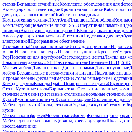
съемки
Вспышки студийные
Комплекты оборудования для фото
Аксессуары для телевизоров
Кронштейны, стойки
Кабели для т
для ухода за электроникой
Кабели, переходники
Компьютерная техника
Ноутбуки
Планшеты
Моноблоки
Компью
Комплектующие
Жесткие диски, SSD
Оперативная память
Видео
приводы
Аксессуары для корпусов ПК
Боксы, док-станции для 
Аксессуары для компьютерной техники
Подставки для ноутбук
электроникой
Программное обеспечение
Игровая зона
Игровые приставки
Игры для приставок
Игровые 
мыши
Игровые клавиатуры
Игровые наушники
Кресла геймерск
Pop
Подставки для ноутбуков
Светодиодные ленты
Лампы для м
Накопители данных
USB Flash накопители
Внешние HDD, SSD 
Мягкая мебель
Диваны, тахты
Диваны прямые
Диваны угловые
Д
мебели
Бескаркасные кресла-мешки и диваны
Надувные диваны
Игровая мебель
Кресла геймерские
Столы геймерские
Подставки
Комоды, тумбы
Комоды
Тумбы
Прикроватные тумбы
Обувницы, 
Столы
Кухонные столы
Барные столы
Столы письменные, комп
столики для бани
Приставные столики
Консольные столики
Обе
Кухня
Кухонный гарнитур
Кухонные модули
Столешницы для к
Мебель для кухни
Столы, столики
Стулья для кухни
Стулья, таб
кухни
Мебель-трансформер
Мебель-трансформер
Кровати-трансформе
Мебель для жилых комнат
Диваны, кресла для дома
Шкафы, стен
кресла-маятники
Мебель для прихожей
Секции, тумбы в прихожую
Полки и сист