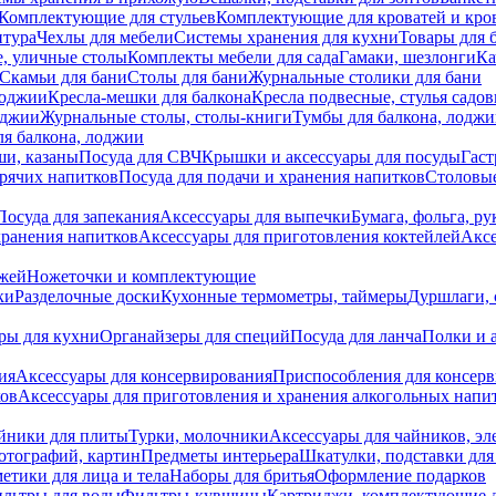
Комплектующие для стульев
Комплектующие для кроватей и кро
итура
Чехлы для мебели
Системы хранения для кухни
Товары для 
, уличные столы
Комплекты мебели для сада
Гамаки, шезлонги
Ка
Скамьи для бани
Столы для бани
Журнальные столики для бани
лоджии
Кресла-мешки для балкона
Кресла подвесные, стулья садо
оджии
Журнальные столы, столы-книги
Тумбы для балкона, лодж
я балкона, лоджии
ши, казаны
Посуда для СВЧ
Крышки и аксессуары для посуды
Гаст
орячих напитков
Посуда для подачи и хранения напитков
Столовы
Посуда для запекания
Аксессуары для выпечки
Бумага, фольга, р
хранения напитков
Аксессуары для приготовления коктейлей
Аксе
ожей
Ножеточки и комплектующие
ки
Разделочные доски
Кухонные термометры, таймеры
Дуршлаги, 
ры для кухни
Органайзеры для специй
Посуда для ланча
Полки и 
ия
Аксессуары для консервирования
Приспособления для консер
ков
Аксессуары для приготовления и хранения алкогольных напи
йники для плиты
Турки, молочники
Аксессуары для чайников, э
отографий, картин
Предметы интерьера
Шкатулки, подставки дл
етики для лица и тела
Наборы для бритья
Оформление подарков
льтры для воды
Фильтры-кувшины
Картриджи, комплектующие д