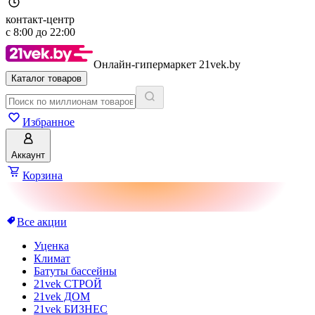
контакт-центр
с
8:00
до
22:00
Онлайн-гипермаркет 21vek.by
Каталог товаров
Избранное
Аккаунт
Корзина
Все акции
Уценка
Климат
Батуты бассейны
21vek СТРОЙ
21vek ДОМ
21vek БИЗНЕС