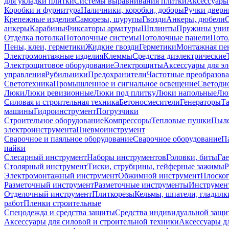
для укладки плитки
Системы выравнивания плитки
Аксессуары
Коробки и фурнитура
Наличники, коробки, доборы
Ручки дверн
Крепежные изделия
Саморезы, шурупы
Гвозди
Анкеры, дюбели
анкеры
Карабины
Фиксаторы арматуры
Шплинты
Пружины унив
Отделка потолка
Потолочные системы
Потолочные панели
Пото
Пены, клеи, герметики
Жидкие гвозди
Герметики
Монтажная пе
Электромонтажные изделия
Клеммы
Средства диэлектрические
Электрощитовое оборудование
Электрощиты
Аксессуары для э
управления
Рубильники
Предохранители
Частотные преобразов
Светотехника
Промышленное и сигнальное освещение
Светоди
Люки
Люки ревизионные
Люки под плитку
Люки напольные
Люк
Силовая и строительная техника
Бетоносмесители
Генераторы
Та
машины
Гидроинструмент
Погрузчики
Строительное оборудование
Компрессоры
Тепловые пушки
Пыле
электроинструмента
Пневмоинструмент
Сварочное и паяльное оборудование
Сварочное оборудование
П
пайки
Слесарный инструмент
Наборы инструментов
Головки, биты
Га
Столярный инструмент
Тиски, струбцины, гейферные зажимы
Р
Электромонтажный инструмент
Обжимной инструмент
Плоског
Разметочный инструмент
Разметочные инструменты
Инструмент
Отделочный инструмент
Плиткорезы
Кельмы, шпатели, гладилк
работ
Пленки строительные
Спецодежда и средства защиты
Средства индивидуальной защ
Аксессуары для силовой и строительной техники
Аксессуары дл