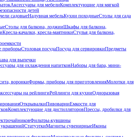
ваток
Аксессуары для мебели
Комплектующие для мягкой
безопасности детей
чели садовые
Надувная мебель
Кухни походные
Столы для сада
вые
Столы для балкона, лоджии
Шкафы для балкона,
ии
Кресла-качалки, кресла-маятники
Стулья для балкона,
роемкости
е приборы
Столовая посуда
Посуда для сервировки
Предметы
укава для выпечки
ссуары для охлаждения напитков
Наборы для бара, мини-
сита, воронки
Формы, приборы для приготовления
Молотки для
аксессуары на рейлинги
Рейлинги для кухни
Одноразовая
вирования
Открывалки
Пивоварни
Емкости для
тков
Комплектующие для дистилляторов
Прессы, дробилки для
лектрочайников
Фильтры-кувшины
я украшений
Статуэтки
Магниты сувенирные
Иконы
ля проточных фильтров
Магистральные фильтры, системы