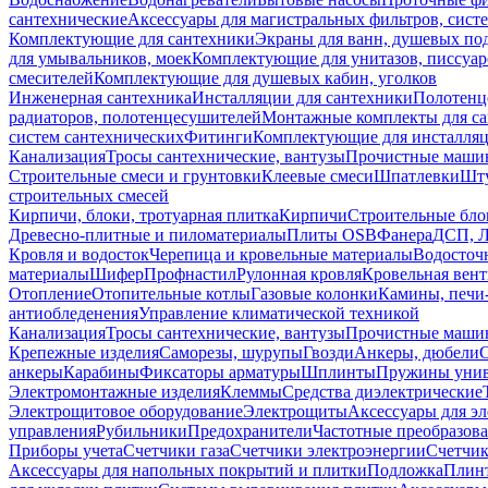
сантехнические
Аксессуары для магистральных фильтров, сист
Комплектующие для сантехники
Экраны для ванн, душевых по
для умывальников, моек
Комплектующие для унитазов, писсуар
смесителей
Комплектующие для душевых кабин, уголков
Инженерная сантехника
Инсталляции для сантехники
Полотенц
радиаторов, полотенцесушителей
Монтажные комплекты для с
систем сантехнических
Фитинги
Комплектующие для инсталля
Канализация
Тросы сантехнические, вантузы
Прочистные маши
Строительные смеси и грунтовки
Клеевые смеси
Шпатлевки
Шту
строительных смесей
Кирпичи, блоки, тротуарная плитка
Кирпичи
Строительные бло
Древесно-плитные и пиломатериалы
Плиты OSB
Фанера
ДСП, 
Кровля и водосток
Черепица и кровельные материалы
Водосточ
материалы
Шифер
Профнастил
Рулонная кровля
Кровельная вен
Отопление
Отопительные котлы
Газовые колонки
Камины, печи
антиобледенения
Управление климатической техникой
Канализация
Тросы сантехнические, вантузы
Прочистные маши
Крепежные изделия
Саморезы, шурупы
Гвозди
Анкеры, дюбели
анкеры
Карабины
Фиксаторы арматуры
Шплинты
Пружины унив
Электромонтажные изделия
Клеммы
Средства диэлектрические
Электрощитовое оборудование
Электрощиты
Аксессуары для э
управления
Рубильники
Предохранители
Частотные преобразов
Приборы учета
Счетчики газа
Счетчики электроэнергии
Счетчи
Аксессуары для напольных покрытий и плитки
Подложка
Плинт