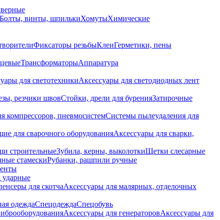
дверные
Болты, винты, шпильки
Хомуты
Химические
творители
Фиксаторы резьбы
Клеи
Герметики, пены
нцевые
Трансформаторы
Аппаратура
уары для светотехники
Аксессуары для светодиодных лент
езы, резчики швов
Стойки, дрели для бурения
Затирочные
ля компрессоров, пневмосистем
Системы пылеудаления для
ие для сварочного оборудования
Аксессуары для сварки,
щи строительные
Зубила, керны, выколотки
Щетки слесарные
чные стамески
Рубанки, рашпили ручные
енты
 ударные
енсеры для скотча
Аксессуары для малярных, отделочных
ная одежда
Спецодежда
Спецобувь
виброоборудования
Аксессуары для генераторов
Аксессуары для