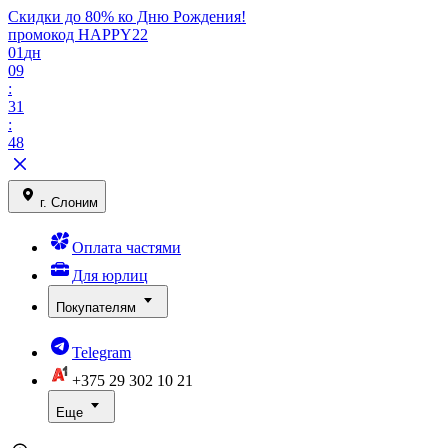
Скидки до 80% ко Дню Рождения!
промокод HAPPY22
01
дн
09
:
31
:
48
г. Слоним
Оплата частями
Для юрлиц
Покупателям
Telegram
+375 29
302 10 21
Еще