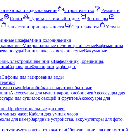
антехника и водоснабжение
Строительство
Ремонт и
ье
Спорт
Туризм, активный отдых
Зоотовары
я
Запчасти и принадлежности
Сертификаты
Услуги
Винные шкафы
Мини-холодильники
траиваемые
Микроволновые печи встраиваемые
Кофемашины
ева посуды
Винные шкафы встраиваемые
Вакуумные
рили, электрошашлычницы
Вафельницы, орешницы,
ания
Сыроварни
Фритюрницы, фондю-
а
Сифоны для газирования воды
терезки
тели семян
Маслобойки, сепараторы бытовые
машин
Аксессуары для мультиварок, хлебопечек
Аксессуары для
ссуары для сушилок овощей и фруктов
Аксессуары для
раны
Профессиональные дисплеи
я умных часов
Кабели для умных часов
ехлы для камер
Зарядные устройства, аккумуляторы для фото,
тостудии
Фотозонты, отражатели
Оборудование для предметной