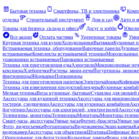
Бытовая техника
Смартфоны, ТВ и электроника
Комп
отделка
Строительный инструмент
Дом и сад
Авто и 
Товары для бизнеса, склада и офиса
Досуг и хобби
Ювели
Все акции
Оплата частями
Уцененные товары
Умны
Крупная техника для кухни
Холодильники
Вытяжки
Кухонные 
Встраиваемая техника, оборудование
Варочные панели
Духовые
встраиваемые
Комплекты встраиваемой техники
Морозильники 
упаковщики встраиваемые
Пароварки встраиваемые
Техника для приготовления еды
Аэрогрили
Микроволновые пе
кексницы
Хлебопечки
Ростеры, мини-печи
Йогуртницы, морож
фритюрницы
Яйцеварки
Попкорницы
Техника для приготовления напитков
Электрочайники
Кофевар
Техника для измельчения продуктов
Блендеры
Кухонные комбай
Мелкая техника
Весы кухонные, бытовые
Сушилки для овощей 
Аксессуары для кухонной техники
Аксессуары для микроволно
тостеров, сэндвичниц
Аксессуары для кухонных комбайнов
Акс
йогуртниц
Аксессуары для аэрогрилей, электрогрилей
Аксессуа
Телевизоры, мониторы
Телевизоры
Мониторы
Мониторы-телеви
Смарт-часы, аксессуары
Умные часы
Фитнес-браслеты
Умные ча
Фото, видеосъемка
Фотоаппараты
Видеокамеры
Экшн-камеры
Ка
видеокамер
Аксессуары для объективов
Штативы
Цифровые фот
Оборудование для фотостудии
Кольцевые лампы
Фоны для фото