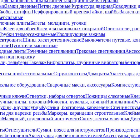
 для напольных покрытий
Реставрационные материалы
ые
Замки дверные
Петли дверные
Фурнитура дверная
Доводчики 
Скобы, штифты
Перфорированный крепеж
Гайки, шайбы
Заклепки
ерсальные
лочные плиты
Багеты, молдинги, уголки
на
Клеи для обоев
Клеи для напольных покрытий
Очистители, рас
Трубки термоусаживаемые
Изолирующие зажимы
лектрощита
Шины электротехнические
Выключатели путевые, ко
атели
Пускатели магнитные
одные ленты
Точечные светильники
Трековые светильники
Аксесс
и под покраску
ли, тельферы
Такелаж
Виброплиты, глубинные вибраторы
Бензор
сосы профессиональные
Стружкоотсосы
Домкраты
Аксессуары д
аяльное оборудование
Сварочные маски, аксессуары
Комплектующ
ечные ключи
Отвертки, наборы отверток
Ножницы слесарные
Кле
учные пилы, ножовки
Молотки, кувалды, киянки
Напильники
Ру
убцы, круглогубцы
Кусачки, болторезы, кабелерезы
Специнструм
ы для нарезки резьбы
Маркеры, карандаши строительные
Клейма
и
Малярный, отделочный инструмент
Скотч, ленты малярные
Дисп
иты
Огнетушители
Сумки, пояса для инструментов
Производствен
я бензорезов
Аксессуары для бетоносмесителей
Аксессуары для 