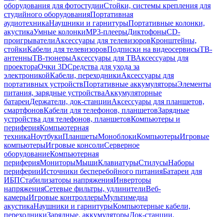
оборудования для фотостудии
Стойки, системы крепления для
студийного оборудования
Портативная
аудиотехника
Наушники и гарнитуры
Портативные колонки,
акустика
Умные колонки
MP3-плееры
Диктофоны
CD-
проигрыватели
Аксессуары для телевизоров
Кронштейны,
стойки
Кабели для телевизоров
Подписки на видеосервисы
ТВ-
антенны
ТВ-тюнеры
Аксессуары для ТВ
Аксессуары для
проектора
Очки 3D
Средства для ухода за
электроникой
Кабели, переходники
Аксессуары для
портативных устройств
Портативные аккумуляторы
Элементы
питания, зарядные устройства
Аккумуляторные
батареи
Держатели, док-станции
Аксессуары для планшетов,
смартфонов
Кабели для телефонов, планшетов
Зарядные
устройства для телефонов, планшетов
Компьютеры и
периферия
Компьютерная
техника
Ноутбуки
Планшеты
Моноблоки
Компьютеры
Игровые
компьютеры
Игровые консоли
Серверное
оборудование
Компьютерная
периферия
Мониторы
Мыши
Клавиатуры
Стилусы
Наборы
периферии
Источники бесперебойного питания
Батареи для
ИБП
Стабилизаторы напряжения
Инверторы
напряжения
Сетевые фильтры, удлинители
Веб-
камеры
Игровые контроллеры
Мультимедиа
акустика
Наушники и гарнитуры
Компьютерные кабели,
переходники
Зарядные, аккумуляторы
Док-станции,