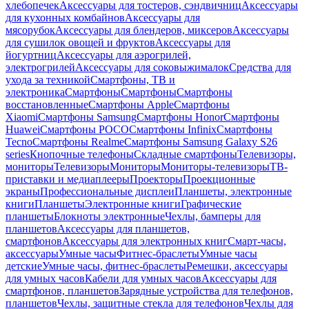
хлебопечек
Аксессуары для тостеров, сэндвичниц
Аксессуары
для кухонных комбайнов
Аксессуары для
мясорубок
Аксессуары для блендеров, миксеров
Аксессуары
для сушилок овощей и фруктов
Аксессуары для
йогуртниц
Аксессуары для аэрогрилей,
электрогрилей
Аксессуары для соковыжималок
Средства для
ухода за техникой
Смартфоны, ТВ и
электроника
Смартфоны
Смартфоны
Смартфоны
восстановленные
Смартфоны Apple
Смартфоны
Xiaomi
Смартфоны Samsung
Смартфоны Honor
Смартфоны
Huawei
Смартфоны POCO
Смартфоны Infinix
Смартфоны
Tecno
Смартфоны Realme
Смартфоны Samsung Galaxy S26
series
Кнопочные телефоны
Складные смартфоны
Телевизоры,
мониторы
Телевизоры
Мониторы
Мониторы-телевизоры
ТВ-
приставки и медиаплееры
Проекторы
Проекционные
экраны
Профессиональные дисплеи
Планшеты, электронные
книги
Планшеты
Электронные книги
Графические
планшеты
Блокноты электронные
Чехлы, бамперы для
планшетов
Аксессуары для планшетов,
смартфонов
Аксессуары для электронных книг
Смарт-часы,
аксессуары
Умные часы
Фитнес-браслеты
Умные часы
детские
Умные часы, фитнес-браслеты
Ремешки, аксессуары
для умных часов
Кабели для умных часов
Аксессуары для
смартфонов, планшетов
Зарядные устройства для телефонов,
планшетов
Чехлы, защитные стекла для телефонов
Чехлы для