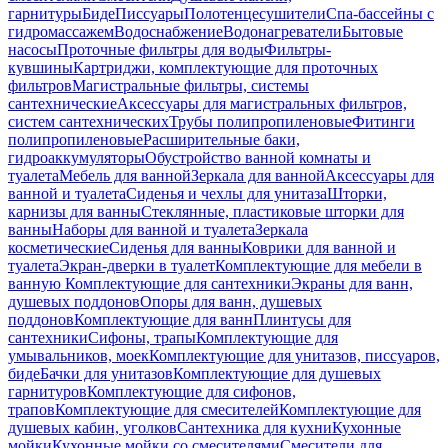
гарнитуры
Биде
Писсуары
Полотенцесушители
Спа-бассейны с
гидромассажем
Водоснабжение
Водонагреватели
Бытовые
насосы
Проточные фильтры для воды
Фильтры-
кувшины
Картриджи, комплектующие для проточных
фильтров
Магистральные фильтры, системы
сантехнические
Аксессуары для магистральных фильтров,
систем сантехнических
Трубы полипропиленовые
Фитинги
полипропиленовые
Расширительные баки,
гидроаккумуляторы
Обустройство ванной комнаты и
туалета
Мебель для ванной
Зеркала для ванной
Аксессуары для
ванной и туалета
Сиденья и чехлы для унитаза
Шторки,
карнизы для ванны
Стеклянные, пластиковые шторки для
ванны
Наборы для ванной и туалета
Зеркала
косметические
Сиденья для ванны
Коврики для ванной и
туалета
Экран-дверки в туалет
Комплектующие для мебели в
ванную
Комплектующие для сантехники
Экраны для ванн,
душевых поддонов
Опоры для ванн, душевых
поддонов
Комплектующие для ванн
Плинтусы для
сантехники
Сифоны, трапы
Комплектующие для
умывальников, моек
Комплектующие для унитазов, писсуаров,
биде
Бачки для унитазов
Комплектующие для душевых
гарнитуров
Комплектующие для сифонов,
трапов
Комплектующие для смесителей
Комплектующие для
душевых кабин, уголков
Сантехника для кухни
Кухонные
мойки
Кухонные мойки со смесителями
Смесители для