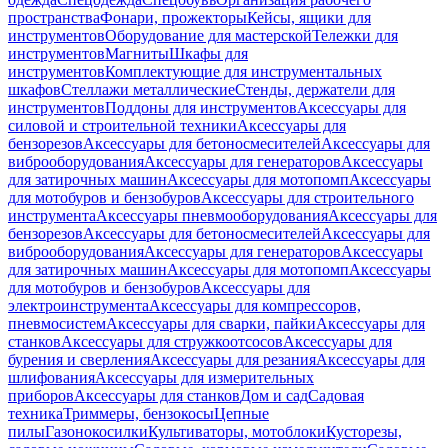
пространства
Фонари, прожекторы
Кейсы, ящики для
инструментов
Оборудование для мастерской
Тележки для
инструментов
Магниты
Шкафы для
инструментов
Комплектующие для инструментальных
шкафов
Стеллажи металлические
Стенды, держатели для
инструментов
Поддоны для инструментов
Аксессуары для
силовой и строительной техники
Аксессуары для
бензорезов
Аксессуары для бетоносмесителей
Аксессуары для
виброоборудования
Аксессуары для генераторов
Аксессуары
для затирочных машин
Аксессуары для мотопомп
Аксессуары
для мотобуров и бензобуров
Аксессуары для строительного
инструмента
Аксессуары пневмооборудования
Аксессуары для
бензорезов
Аксессуары для бетоносмесителей
Аксессуары для
виброоборудования
Аксессуары для генераторов
Аксессуары
для затирочных машин
Аксессуары для мотопомп
Аксессуары
для мотобуров и бензобуров
Аксессуары для
электроинструмента
Аксессуары для компрессоров,
пневмосистем
Аксессуары для сварки, пайки
Аксессуары для
станков
Аксессуары для стружкоотсосов
Аксессуары для
бурения и сверления
Аксессуары для резания
Аксессуары для
шлифования
Аксессуары для измерительных
приборов
Аксессуары для станков
Дом и сад
Садовая
техника
Триммеры, бензокосы
Цепные
пилы
Газонокосилки
Культиваторы, мотоблоки
Кусторезы,