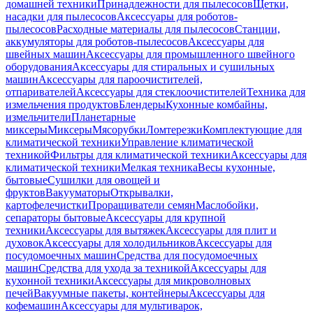
домашней техники
Принадлежности для пылесосов
Щетки,
насадки для пылесосов
Аксессуары для роботов-
пылесосов
Расходные материалы для пылесосов
Станции,
аккумуляторы для роботов-пылесосов
Аксессуары для
швейных машин
Аксессуары для промышленного швейного
оборудования
Аксессуары для стиральных и сушильных
машин
Аксессуары для пароочистителей,
отпаривателей
Аксессуары для стеклоочистителей
Техника для
измельчения продуктов
Блендеры
Кухонные комбайны,
измельчители
Планетарные
миксеры
Миксеры
Мясорубки
Ломтерезки
Комплектующие для
климатической техники
Управление климатической
техникой
Фильтры для климатической техники
Аксессуары для
климатической техники
Мелкая техника
Весы кухонные,
бытовые
Сушилки для овощей и
фруктов
Вакууматоры
Открывалки,
картофелечистки
Проращиватели семян
Маслобойки,
сепараторы бытовые
Аксессуары для крупной
техники
Аксессуары для вытяжек
Аксессуары для плит и
духовок
Аксессуары для холодильников
Аксессуары для
посудомоечных машин
Средства для посудомоечных
машин
Средства для ухода за техникой
Аксессуары для
кухонной техники
Аксессуары для микроволновых
печей
Вакуумные пакеты, контейнеры
Аксессуары для
кофемашин
Аксессуары для мультиварок,