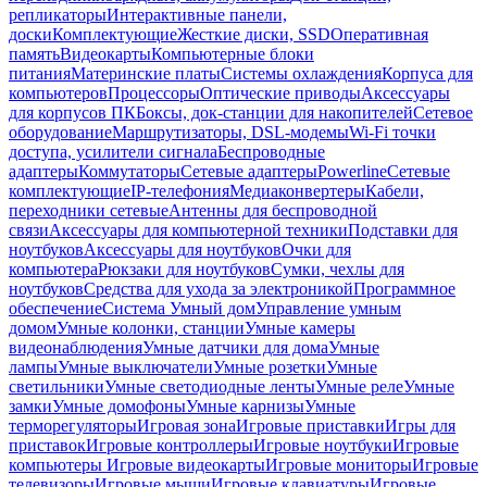
репликаторы
Интерактивные панели,
доски
Комплектующие
Жесткие диски, SSD
Оперативная
память
Видеокарты
Компьютерные блоки
питания
Материнские платы
Системы охлаждения
Корпуса для
компьютеров
Процессоры
Оптические приводы
Аксессуары
для корпусов ПК
Боксы, док-станции для накопителей
Сетевое
оборудование
Маршрутизаторы, DSL-модемы
Wi-Fi точки
доступа, усилители сигнала
Беспроводные
адаптеры
Коммутаторы
Сетевые адаптеры
Powerline
Сетевые
комплектующие
IP-телефония
Медиаконвертеры
Кабели,
переходники сетевые
Антенны для беспроводной
связи
Аксессуары для компьютерной техники
Подставки для
ноутбуков
Аксессуары для ноутбуков
Очки для
компьютера
Рюкзаки для ноутбуков
Сумки, чехлы для
ноутбуков
Средства для ухода за электроникой
Программное
обеспечение
Система Умный дом
Управление умным
домом
Умные колонки, станции
Умные камеры
видеонаблюдения
Умные датчики для дома
Умные
лампы
Умные выключатели
Умные розетки
Умные
светильники
Умные светодиодные ленты
Умные реле
Умные
замки
Умные домофоны
Умные карнизы
Умные
терморегуляторы
Игровая зона
Игровые приставки
Игры для
приставок
Игровые контроллеры
Игровые ноутбуки
Игровые
компьютеры
Игровые видеокарты
Игровые мониторы
Игровые
телевизоры
Игровые мыши
Игровые клавиатуры
Игровые