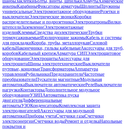
шайбы
Заклепки
Болты, винты, шпильки
Хомуты
Химические
анкеры
Карабины
Фиксаторы арматуры
Шплинты
Пружины
универсальные
Электромонтажное оборудование
Розетки и
выключатели
Электрические звонки
Коробки
распределительные и подрозетники
Электропатроны
Вилки,
штепсели
Заземление
Электромонтажные
изделия
Клеммы
Средства диэлектрические
Трубки
термоусаживаемые
Изолирующие зажимы
Кабель и системы
для прокладки
Короба, трубы, металлорукав
Силовой
кабель
Наконечники, гильзы кабельные
Аксессуары для труб,
коробов
Кабельный крепеж
Арматура СИП
Электрощитовое
оборудование
Электрощиты
Аксессуары для
электрощита
Шины электротехнические
Выключатели
путевые, концевые
Трансформаторы
Аппаратура
управления
Рубильники
Предохранители
Частотные
преобразователи
Пускатели магнитные
Модульная
автоматика
Выключатели автоматические
Реле
Выключатели
нагрузки
Контакторы
Дополнительное модульное
оборудование
УЗИП
Автоматика пуска
двигателя
Дифференциальные
автоматы
УЗО
Конденсаторы
Комплексная защита
электродвигателей
Аксессуары для модульной
автоматики
Приборы учета
Счетчики газа
Счетчики
электроэнергии
Счетчики воды
Ремонт и отделка
Напольные
покрытия и