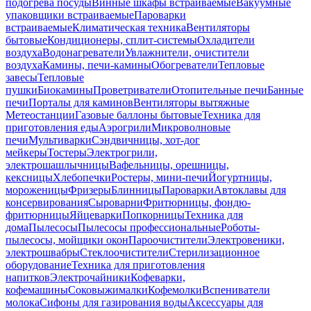
подогрева посуды
Винные шкафы встраиваемые
Вакуумные
упаковщики встраиваемые
Пароварки
встраиваемые
Климатическая техника
Вентиляторы
бытовые
Кондиционеры, сплит-системы
Охладители
воздуха
Водонагреватели
Увлажнители, очистители
воздуха
Камины, печи-камины
Обогреватели
Тепловые
завесы
Тепловые
пушки
Биокамины
Проветриватели
Отопительные печи
Банные
печи
Порталы для каминов
Вентиляторы вытяжные
Метеостанции
Газовые баллоны бытовые
Техника для
приготовления еды
Аэрогрили
Микроволновые
печи
Мультиварки
Сэндвичницы, хот-дог
мейкеры
Тостеры
Электрогрили,
электрошашлычницы
Вафельницы, орешницы,
кексницы
Хлебопечки
Ростеры, мини-печи
Йогуртницы,
мороженицы
Фризеры
Блинницы
Пароварки
Автоклавы для
консервирования
Сыроварни
Фритюрницы, фондю-
фритюрницы
Яйцеварки
Попкорницы
Техника для
дома
Пылесосы
Пылесосы профессиональные
Роботы-
пылесосы, мойщики окон
Пароочистители
Электровеники,
электрошвабры
Стеклоочистители
Стерилизационное
оборудование
Техника для приготовления
напитков
Электрочайники
Кофеварки,
кофемашины
Соковыжималки
Кофемолки
Вспениватели
молока
Сифоны для газирования воды
Аксессуары для