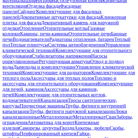
материалы
Шифер
Профнастил
Рулонная кровля
Кровельная
вентиляция
Отделка фасада
Фасадные
панели
Сайдинг
Комплектующие для фасадных
панелей
Декоративные штукатурки для фасада
Клинкерная
плитка для фасада
Декоративный камень для наружной
отделки
Отопление
Отопительные котлы
Газовые
колонки
Камины, печи-камины
Отопительные печи
Банные
печи
Водонагреватели
Радиаторы отопления, батареи
Теплый
пол
Теплые плинтусы
Системы антиобледенения
Управление
климатической техникой
Комплектующие для отопительного
оборудования
Стабилизаторы напряжения
Насосы
циркуляционные
Регулирующая арматура
Отвод и подвод
воды
Дымоходы и комплектующие
Управление климатической
техникой
Комплектующие для радиаторов
Комплектующие для
теплого пола
Аксессуары для теплых полов
Топливо и
аксессуары для отопительного оборудования
Комплектующие
для печей, каминов
Аксессуары для каминов,
печей
Комплектующие для отопительных котлов,
водонагревателей
Канализация
Тросы сантехнические,
вантузы
Прочистные машины
Трубы, фитинги внутренней
канализации
Трубы, фитинги наружной канализации
Люки
канализационные
Металлопрокат
Металлопрокат
Сваи
Заборы,
ограждения
Автоматика для ворот
Крепежные
изделия
Саморезы, шурупы
Гвозди
Анкеры, дюбели
Скобы,
штифты
Перфорированный крепеж
Гайки,