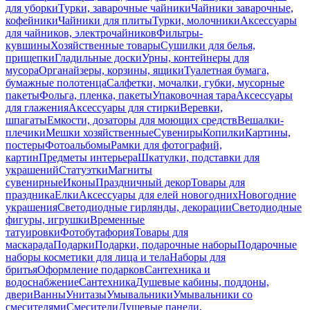
для уборки
Турки, заварочные чайники
Чайники заварочные,
кофейники
Чайники для плиты
Турки, молочники
Аксессуары
для чайников, электрочайников
Фильтры-
кувшины
Хозяйственные товары
Сушилки для белья,
прищепки
Гладильные доски
Урны, контейнеры для
мусора
Органайзеры, корзины, ящики
Туалетная бумага,
бумажные полотенца
Салфетки, мочалки, губки, мусорные
пакеты
Фольга, пленка, пакеты
Упаковочная тара
Аксессуары
для глажения
Аксессуары для стирки
Веревки,
шпагаты
Емкости, дозаторы для моющих средств
Вешалки-
плечики
Мешки хозяйственные
Сувениры
Копилки
Картины,
постеры
Фотоальбомы
Рамки для фотографий,
картин
Предметы интерьера
Шкатулки, подставки для
украшений
Статуэтки
Магниты
сувенирные
Иконы
Праздничный декор
Товары для
праздника
Елки
Аксессуары для елей новогодних
Новогодние
украшения
Светодиодные гирлянды, декорации
Светодиодные
фигуры, игрушки
Временные
татуировки
Фотобутафория
Товары для
маскарада
Подарки
Подарки, подарочные наборы
Подарочные
наборы косметики для лица и тела
Наборы для
бритья
Оформление подарков
Сантехника и
водоснабжение
Сантехника
Душевые кабины, поддоны,
двери
Ванны
Унитазы
Умывальники
Умывальники со
смесителями
Смесители
Душевые панели,