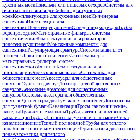
кухонных моек
Измельчители пищевых отходов
Системы для
очистки питьевой воды
Сифоны для кухонных
моек
Комплектующие для кухонных моек
Инженерная
сантехника
Инсталляции для
сантехники
Полотенцесушители
Отвод и подвод воды
Трубы
водопроводные
Магистральные фильтры, системы
сантехнические
Комплектующие для радиаторов,
полотенцесушителей
Монтажные комплекты для
сантехники
Регулирующая арматура
Системы защиты от
протечек
Люки сантехнические
Аксессуары для
магистральных фильтров, систем
сантехнических
Фитинги
Комплектующие для
инсталляций
Опрессовочные насосы
Сантехника для
общественных мест
Аксессуары для общественных
санузлов
Сушилки для рук
Дозаторы для общественных
санузлов
Сенсорные дозаторы для общественных
санузлов
Локтевые дозаторы для общественных
санузлов
Диспенсеры для бумажных полотенец
Диспенсеры
для туалетной бумаги
Канализация
Тросы сантехнические,
вантузы
Прочистные машины
Трубы, фитинги внутренней
канализации
Трубы, фитинги наружной канализации
Люки
канализационные
Теплый пол водяной
Трубы для теплого
пола
Коллекторы и комплектующие
Термостатика для теплого
пола
Автоматика для теплого
пола
Строительство
Строительные смеси и грунтовки
Клеевые