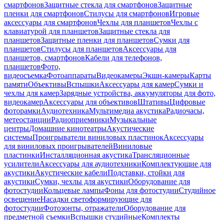
смартфонов
Защитные стекла для смартфонов
Защитные
пленки для смартфонов
Стилусы для смартфонов
Игровые
аксессуары для смартфонов
Чехлы для планшетов
Чехлы с
клавиатурой для планшетов
Защитные стекла для
планшетов
Защитные пленки для планшетов
Сумки для
планшетов
Стилусы для планшетов
Аксессуары для
планшетов, смартфонов
Кабели для телефонов,
планшетов
Фото,
видеосъемка
Фотоаппараты
Видеокамеры
Экшн-камеры
Карты
памяти
Объективы
Вспышки
Аксессуары для камер
Сумки и
чехлы для камер
Зарядные устройства, аккумуляторы для фото,
видеокамер
Аксессуары для объективов
Штативы
Цифровые
фоторамки
Аудиотехника
Мультимедиа акустика
Радиочасы,
метеостанции
Радиоприемники
Музыкальные
центры
Домашние кинотеатры
Акустические
системы
Проигрыватели виниловых пластинок
Аксессуары
для виниловых проигрывателей
Виниловые
пластинки
Инсталляционная акустика
Трансляционные
усилители
Аксессуары для аудиотехники
Комплектующие для
акустики
Акустические кабели
Подставки, стойки для
акустики
Сумки, чехлы для акустики
Оборудование для
фотостудии
Кольцевые лампы
Фоны для фотостудии
Студийное
освещение
Насадки светоформирующие для
фотостудии
Фотозонты, отражатели
Оборудование для
предметной съемки
Вспышки студийные
Комплекты