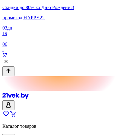
Скидки до 80% ко Дню Рождения!
промокод HAPPY22
03
дн
19
:
06
:
57
Каталог товаров