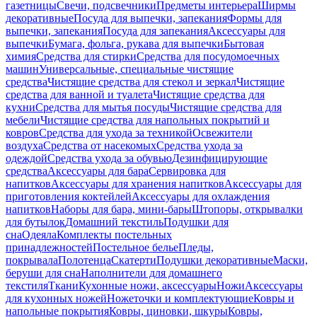
газетницы
Свечи, подсвечники
Предметы интерьера
Ширмы
декоративные
Посуда для выпечки, запекания
Формы для
выпечки, запекания
Посуда для запекания
Аксессуары для
выпечки
Бумага, фольга, рукава для выпечки
Бытовая
химия
Средства для стирки
Средства для посудомоечных
машин
Универсальные, специальные чистящие
средства
Чистящие средства для стекол и зеркал
Чистящие
средства для ванной и туалета
Чистящие средства для
кухни
Средства для мытья посуды
Чистящие средства для
мебели
Чистящие средства для напольных покрытий и
ковров
Средства для ухода за техникой
Освежители
воздуха
Средства от насекомых
Средства ухода за
одеждой
Средства ухода за обувью
Дезинфицирующие
средства
Аксессуары для бара
Сервировка для
напитков
Аксессуары для хранения напитков
Аксессуары для
приготовления коктейлей
Аксессуары для охлаждения
напитков
Наборы для бара, мини-бары
Штопоры, открывалки
для бутылок
Домашний текстиль
Подушки для
сна
Одеяла
Комплекты постельных
принадлежностей
Постельное белье
Пледы,
покрывала
Полотенца
Скатерти
Подушки декоративные
Маски,
беруши для сна
Наполнители для домашнего
текстиля
Ткани
Кухонные ножи, аксессуары
Ножи
Аксессуары
для кухонных ножей
Ножеточки и комплектующие
Ковры и
напольные покрытия
Ковры, циновки, шкуры
Ковры,