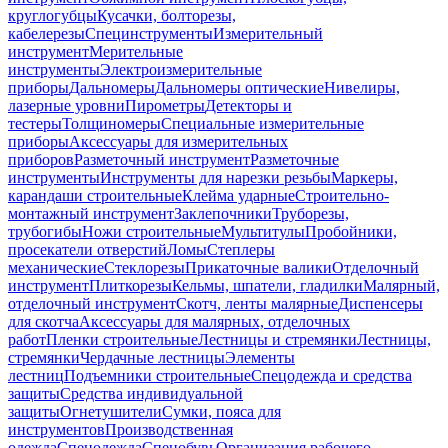
круглогубцы
Кусачки, болторезы,
кабелерезы
Специнструменты
Измерительный
инструмент
Мерительные
инструменты
Электроизмерительные
приборы
Дальномеры
Дальномеры оптические
Нивелиры,
лазерные уровни
Пирометры
Детекторы и
тестеры
Толщиномеры
Специальные измерительные
приборы
Аксессуары для измерительных
приборов
Разметочный инструмент
Разметочные
инструменты
Инструменты для нарезки резьбы
Маркеры,
карандаши строительные
Клейма ударные
Строительно-
монтажный инструмент
Заклепочники
Труборезы,
трубогибы
Ножи строительные
Мультитулы
Пробойники,
просекатели отверстий
Ломы
Степлеры
механические
Стеклорезы
Прикаточные валики
Отделочный
инструмент
Плиткорезы
Кельмы, шпатели, гладилки
Малярный,
отделочный инструмент
Скотч, ленты малярные
Диспенсеры
для скотча
Аксессуары для малярных, отделочных
работ
Пленки строительные
Лестницы и стремянки
Лестницы,
стремянки
Чердачные лестницы
Элементы
лестниц
Подъемники строительные
Спецодежда и средства
защиты
Средства индивидуальной
защиты
Огнетушители
Сумки, пояса для
инструментов
Производственная
одежда
Спецодежда
Спецобувь
Организация рабочего