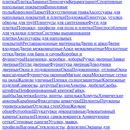
плитка
Плитка
Ламинат
Линолеум
Керамогранит
Спортивные
напольные покрытия
Виниловые
полы
Ковролин
Паркет
Искусственная трава
Аксессуары для
напольных покрытий и плитки
Подложка
Плинтусы, уголки,
обводы для труб
Плинтусы для сантехники
Фуги для
плитки
Порожки, профили для пола и плитки
Приспособления
для укладки плитки
Системы выравнивания
плитки
Аксессуары для напольных
покрытий
Реставрационные материалы
Двери и арки
Двери
входные
Двери межкомнатные
Арки межкомнатные
Москитные
сетки
Двери для бани и сауны
Коробки и
фурнитура
Наличники, коробки, доборы
Ручки дверные
Замки
дверные
Петли дверные
Фурнитура дверная
Доводчики
дверные
Окна и подоконники
Окна
Подоконники, отливы
Окна
мансардные
Фурнитура оконная
Мягкие окна
Москитные сетки
на окна
Жалюзи уличные
Пленки солнцезащитные
Крепежные
изделия
Саморезы, шурупы
Гвозди
Анкеры, дюбели
Скобы,
штифты
Перфорированный крепеж
Гайки,
шайбы
Заклепки
Болты, винты, шпильки
Хомуты
Химические
анкеры
Карабины
Фиксаторы арматуры
Шплинты
Пружины
универсальные
Отделка стен
Обои
Жидкие
обои
Фотообои
Штукатурки декоративные
Декоративный
камень
Скинали
Пленки самоклеящиеся
Армирующие
сетки
Стеновые панели
Уголки, маяки,
профили
Вагонка
Стеклохолсты, флизелин
Экраны для