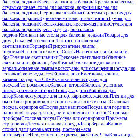
балкона, лоджии
Кресла-мешки для балкона
Кресла подвесные,
стулья садовые
Столы для балкона, лоджии
Шкафы для
балкона, лоджии
Дверцы жалюзийные
Системы хранения для
балкона, лоджии
Журнальные столы, столы-книги
Тумбы для
балкона, лоджии
Кресла-качалки, кресла-маятники
Стулья для
балкона, лоджии
Кресла, пуфы для балкона,
лоджии
Компактные столы для балкона, лоджии
Товары для
дома, бакалея
Освещение
Люстры, потолочные
светильники
Торшеры
Прикроватные лампы,
ночники
Настольные лампы
Споты
Настенные светильники,
бра
Точечные светильники
Трековые светильники
Уличные
светильники, фонари, бра
Лампы
Освещение для картин,
зеркал
Кольцевые лампы
Аксессуары для освещения
Посуда для
готовки
Сковороды, сотейники, воки
Кастрюли, ковши,
казаны
Посуда для СВЧ
Крышки и аксессуары для
посуды
Гастроемкости
Жалюзи, шторы
Жалюзи, рулонные
шторы, римские шторы
Шторы, гардины
Карнизы для
штор
Комплектующие для штор, карнизов, жалюзи
Пленки для
окон
Электроприводные солнцезащитные системы
Столовая
посуда, сервировка
Посуда для напитков
Посуда для горячих
напитков
Посуда для подачи и хранения напитков
Столовые
приборы
Столовая посуда
Посуда для сервировки
Предметы
сервировки
Детская столовая посуда
Декор
Зеркала
Кашпо,
стойки для цветов
Картины, постеры
Часы
интерьерные
Искусственные цветы, растения
Вазы
Ключницы,