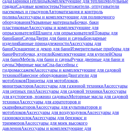
сада
Парники
Теплицы
Комплектующие для теплиц
Модульные
грядки
Садовые компостеры
Уничтожители, отпугиватели
насекомых и грызунов
Автоматизация и контроль
полива
Аксессуары и комплектующие для поливочного
оборудования
Укрывные материалы
Бочки, баки
пластиковые
Аксессуары и комплектующие для
опрыскивателей
Шланги для опрыскивателей
Товары для
бани
Бани
Сауны
Двери для бани и сауны
Бондарные
изделия
Банные принадлежности
Аксессуары для
бани
Оснащение и декор для бани
Измерительные приборы для
бани
Фитобочки, купели
Комплектующие для купелей
Окна
для бани
Мебель для бани и сауны
Ручки дверные для бани и
сауны
Эфирные масла
Спа-бассейны с
гидромассажем
Аксессуары и комплектующие для садовой
техники
Навесное оборудование
Двигатели для
мотоблоков
Прицепы для мотоблоков,
минитракторов
Аксессуары для газонной техники
Аксессуары
для цепных пил
Аксессуары для садовой техники
Аксессуары
для кусторезов, ножниц садовых
Моторные масла для садовой
техники
Аксессуары для аэратоторов и
скарификаторов
Аксессуары для культиваторов и
мотоблоков
Аксессуары для воздуходувок
Аксессуары для
газонокосилок
Аксессуары для бензокос и
триммеров
Аксессуары для моек высокого
давления
Аксессуары и комплектующие для