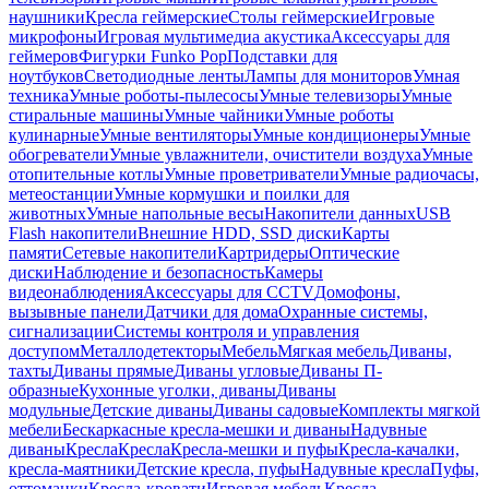
наушники
Кресла геймерские
Столы геймерские
Игровые
микрофоны
Игровая мультимедиа акустика
Аксессуары для
геймеров
Фигурки Funko Pop
Подставки для
ноутбуков
Светодиодные ленты
Лампы для мониторов
Умная
техника
Умные роботы-пылесосы
Умные телевизоры
Умные
стиральные машины
Умные чайники
Умные роботы
кулинарные
Умные вентиляторы
Умные кондиционеры
Умные
обогреватели
Умные увлажнители, очистители воздуха
Умные
отопительные котлы
Умные проветриватели
Умные радиочасы,
метеостанции
Умные кормушки и поилки для
животных
Умные напольные весы
Накопители данных
USB
Flash накопители
Внешние HDD, SSD диски
Карты
памяти
Сетевые накопители
Картридеры
Оптические
диски
Наблюдение и безопасность
Камеры
видеонаблюдения
Аксессуары для CCTV
Домофоны,
вызывные панели
Датчики для дома
Охранные системы,
сигнализации
Системы контроля и управления
доступом
Металлодетекторы
Мебель
Мягкая мебель
Диваны,
тахты
Диваны прямые
Диваны угловые
Диваны П-
образные
Кухонные уголки, диваны
Диваны
модульные
Детские диваны
Диваны садовые
Комплекты мягкой
мебели
Бескаркасные кресла-мешки и диваны
Надувные
диваны
Кресла
Кресла
Кресла-мешки и пуфы
Кресла-качалки,
кресла-маятники
Детские кресла, пуфы
Надувные кресла
Пуфы,
оттоманки
Кресла-кровати
Игровая мебель
Кресла