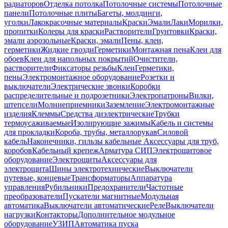
радиаторов
Отделка потолка
Потолочные системы
Потолочные
панели
Потолочные плиты
Багеты, молдинги,
уголки
Лакокрасочные материалы
Краски
Эмали
Лаки
Морилки,
пропитки
Колеры для краски
Растворители
Грунтовки
Краски,
эмали аэрозольные
Краски, эмали
Пены, клеи,
герметики
Жидкие гвозди
Герметики
Монтажная пена
Клеи для
обоев
Клеи для напольных покрытий
Очистители,
растворители
Фиксаторы резьбы
Клеи
Герметики,
пены
Электромонтажное оборудование
Розетки и
выключатели
Электрические звонки
Коробки
распределительные и подрозетники
Электропатроны
Вилки,
штепсели
Молниеприемники
Заземление
Электромонтажные
изделия
Клеммы
Средства диэлектрические
Трубки
термоусаживаемые
Изолирующие зажимы
Кабель и системы
для прокладки
Короба, трубы, металлорукав
Силовой
кабель
Наконечники, гильзы кабельные
Аксессуары для труб,
коробов
Кабельный крепеж
Арматура СИП
Электрощитовое
оборудование
Электрощиты
Аксессуары для
электрощита
Шины электротехнические
Выключатели
путевые, концевые
Трансформаторы
Аппаратура
управления
Рубильники
Предохранители
Частотные
преобразователи
Пускатели магнитные
Модульная
автоматика
Выключатели автоматические
Реле
Выключатели
нагрузки
Контакторы
Дополнительное модульное
оборудование
УЗИП
Автоматика пуска