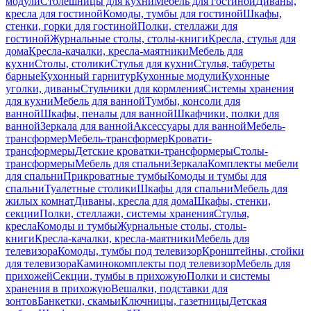
модули
Столешницы для кухни
Мебель для гостиной
Диваны,
кресла для гостиной
Комоды, тумбы для гостиной
Шкафы,
стенки, горки для гостиной
Полки, стеллажи для
гостиной
Журнальные столы, столы-книги
Кресла, стулья для
дома
Кресла-качалки, кресла-маятники
Мебель для
кухни
Столы, столики
Стулья для кухни
Стулья, табуреты
барные
Кухонный гарнитур
Кухонные модули
Кухонные
уголки, диваны
Стульчики для кормления
Системы хранения
для кухни
Мебель для ванной
Тумбы, консоли для
ванной
Шкафы, пеналы для ванной
Шкафчики, полки для
ванной
Зеркала для ванной
Аксессуары для ванной
Мебель-
трансформер
Мебель-трансформер
Кровати-
трансформеры
Детские кроватки-трансформеры
Столы-
трансформеры
Мебель для спальни
Зеркала
Комплекты мебели
для спальни
Прикроватные тумбы
Комоды и тумбы для
спальни
Туалетные столики
Шкафы для спальни
Мебель для
жилых комнат
Диваны, кресла для дома
Шкафы, стенки,
секции
Полки, стеллажи, системы хранения
Стулья,
кресла
Комоды и тумбы
Журнальные столы, столы-
книги
Кресла-качалки, кресла-маятники
Мебель для
телевизора
Комоды, тумбы под телевизор
Кронштейны, стойки
для телевизора
Каминокомплекты под телевизор
Мебель для
прихожей
Секции, тумбы в прихожую
Полки и системы
хранения в прихожую
Вешалки, подставки для
зонтов
Банкетки, скамьи
Ключницы, газетницы
Детская