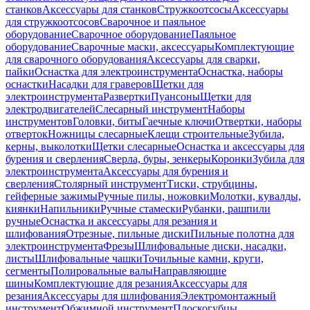
станков
Аксессуары для станков
Стружкоотсосы
Аксессуары
для стружкоотсосов
Сварочное и паяльное
оборудование
Сварочное оборудование
Паяльное
оборудование
Сварочные маски, аксессуары
Комплектующие
для сварочного оборудования
Аксессуары для сварки,
пайки
Оснастка для электроинструмента
Оснастка, наборы
оснастки
Насадки для граверов
Щетки для
электроинструмента
Развертки
Пуансоны
Щетки для
электродвигателей
Слесарный инструмент
Наборы
инструментов
Головки, биты
Гаечные ключи
Отвертки, наборы
отверток
Ножницы слесарные
Клещи строительные
Зубила,
керны, выколотки
Щетки слесарные
Оснастка и аксессуары для
бурения и сверления
Сверла, буры, зенкеры
Коронки
Зубила для
электроинструмента
Аксессуары для бурения и
сверления
Столярный инструмент
Тиски, струбцины,
гейферные зажимы
Ручные пилы, ножовки
Молотки, кувалды,
киянки
Напильники
Ручные стамески
Рубанки, рашпили
ручные
Оснастка и аксессуары для резания и
шлифования
Отрезные, пильные диски
Пильные полотна для
электроинструмента
Фрезы
Шлифовальные диски, насадки,
листы
Шлифовальные чашки
Точильные камни, круги,
сегменты
Полировальные валы
Направляющие
шины
Комплектующие для резания
Аксессуары для
резания
Аксессуары для шлифования
Электромонтажный
инструмент
Обжимной инструмент
Плоскогубцы,