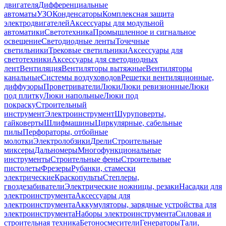
двигателя
Дифференциальные
автоматы
УЗО
Конденсаторы
Комплексная защита
электродвигателей
Аксессуары для модульной
автоматики
Светотехника
Промышленное и сигнальное
освещение
Светодиодные ленты
Точечные
светильники
Трековые светильники
Аксессуары для
светотехники
Аксессуары для светодиодных
лент
Вентиляция
Вентиляторы вытяжные
Вентиляторы
канальные
Системы воздуховодов
Решетки вентиляционные,
диффузоры
Проветриватели
Люки
Люки ревизионные
Люки
под плитку
Люки напольные
Люки под
покраску
Строительный
инструмент
Электроинструмент
Шуруповерты,
гайковерты
Шлифмашины
Циркулярные, сабельные
пилы
Перфораторы, отбойные
молотки
Электролобзики
Дрели
Строительные
миксеры
Дальномеры
Многофункциональные
инструменты
Строительные фены
Строительные
пистолеты
Фрезеры
Рубанки, стамески
электрические
Краскопульты
Степлеры,
гвоздезабиватели
Электрические ножницы, резаки
Насадки для
электроинструмента
Аксессуары для
электроинструмента
Аккумуляторы, зарядные устройства для
электроинструмента
Наборы электроинструмента
Силовая и
строительная техника
Бетоносмесители
Генераторы
Тали,