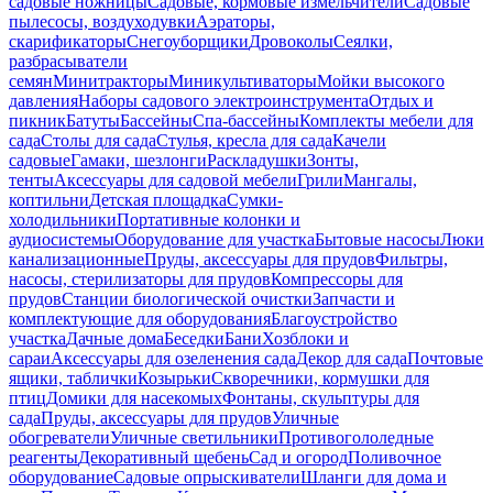
садовые ножницы
Садовые, кормовые измельчители
Садовые
пылесосы, воздуходувки
Аэраторы,
скарификаторы
Снегоуборщики
Дровоколы
Сеялки,
разбрасыватели
семян
Минитракторы
Миникультиваторы
Мойки высокого
давления
Наборы садового электроинструмента
Отдых и
пикник
Батуты
Бассейны
Спа-бассейны
Комплекты мебели для
сада
Столы для сада
Стулья, кресла для сада
Качели
садовые
Гамаки, шезлонги
Раскладушки
Зонты,
тенты
Аксессуары для садовой мебели
Грили
Мангалы,
коптильни
Детская площадка
Сумки-
холодильники
Портативные колонки и
аудиосистемы
Оборудование для участка
Бытовые насосы
Люки
канализационные
Пруды, аксессуары для прудов
Фильтры,
насосы, стерилизаторы для прудов
Компрессоры для
прудов
Станции биологической очистки
Запчасти и
комплектующие для оборудования
Благоустройство
участка
Дачные дома
Беседки
Бани
Хозблоки и
сараи
Аксессуары для озеленения сада
Декор для сада
Почтовые
ящики, таблички
Козырьки
Скворечники, кормушки для
птиц
Домики для насекомых
Фонтаны, скульптуры для
сада
Пруды, аксессуары для прудов
Уличные
обогреватели
Уличные светильники
Противогололедные
реагенты
Декоративный щебень
Сад и огород
Поливочное
оборудование
Садовые опрыскиватели
Шланги для дома и