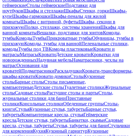
геймерские
Столы геймерские
Подставки для
ноутбуков
Шкафы и стеллажи
Шкафы
Стенки, горки
Шкафы-
купе
Шкафы-гармошки
Шкафы-пеналы для жилой
комнаты
Шкафы с витриной, буфеты
Шкафы, секции в
прихожую
Полки, стеллажи, системы хранения
Шкафы для
ванной комнаты
Вешалки, подставки для зонтов
Комоды,
тумбы
Комоды
Тумбы
Прикроватные тумбы
Обувницы, тумбы в
прихожую
Комоды, тумбы для ванной
Пеленальные столики,
комоды
Тумбы под ТВ
Комоды пластиковые
Кровати и
матрасы
Матрасы
Кровати
Детские кровати
Кроватки для
новорожденных
Надувная мебель
Наматрасники, чехлы на
матрас
Основания для
кроватей
Подматрасники
Раскладушки
Кровати-трансформеры,
шкафы-кровати
Кровати-домики
Столы
Кухонные
столы
Барные столы
Столы письменные,
компьютерные
Детские столы
Туалетные столики
Журнальные
столы
Садовые столы
Растущие столы и парты
Столы,
журнальные столики для бани
Приставные
столики
Консольные столики
Обеденные группы
Столы-
книги
Стулья
Кухонные стулья, табуреты
Барные стулья,
табуреты
Компьютерные кресла, стулья
Геймерские
кресла
Детские стулья, табуреты
Банкетки, скамьи
Садовые
кресла, стулья, табуреты
Стулья, табуреты для бани
Стульчики
для кормления
Кухня
Кухонный гарнитур
Кухонные