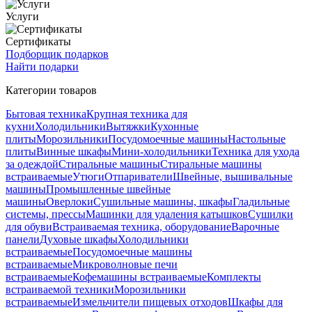
Услуги
Сертификаты
Подборщик подарков
Найти подарки
Категории товаров
Бытовая техника
Крупная техника для
кухни
Холодильники
Вытяжки
Кухонные
плиты
Морозильники
Посудомоечные машины
Настольные
плиты
Винные шкафы
Мини-холодильники
Техника для ухода
за одеждой
Стиральные машины
Стиральные машины
встраиваемые
Утюги
Отпариватели
Швейные, вышивальные
машины
Промышленные швейные
машины
Оверлоки
Сушильные машины, шкафы
Гладильные
системы, прессы
Машинки для удаления катышков
Сушилки
для обуви
Встраиваемая техника, оборудование
Варочные
панели
Духовые шкафы
Холодильники
встраиваемые
Посудомоечные машины
встраиваемые
Микроволновые печи
встраиваемые
Кофемашины встраиваемые
Комплекты
встраиваемой техники
Морозильники
встраиваемые
Измельчители пищевых отходов
Шкафы для