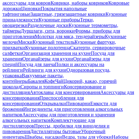
аксессуары для ковров
Коврики, наборы ковриков
Ковровые
дорожки
Циновки
Покрытия напольные
тафтинговые
Защитные, грязезащитные коврики
Кухонные
принадлежности
Кухонные приборы
Терки,
овощерезки
Разделочные доски
Кухонные термометры,
таймеры
Дуршлаги, сита, воронки
Формы, приборы для
приготовления
Молотки для мяса, тендерайзеры
Кухонные
мелочи
Миски
Кухонный текстиль
Кухонные фартуки,
прихватки
Кухонные полотенца
Скатерти, сервировочные
салфетки
Организация хранения на кухне
Посуда для
хранения
Органайзеры для кухни
Органайзеры для
специй
Посуда для ланча
Полки и аксессуары на
рейлинги
Рейлинги для кухни
Одноразовая посуда,
упаковка
Вакуумные пакеты,
контейнеры
Бакалея
Кофе
Чай
Цикорий, какао, горячий
шоколад
Сиропы и топпинги
Консервирование и
дистилляция
Автоклавы для консервирования
Аксессуары для
консервирования
Приспособления для
консервирования
Открывалки
Пивоварни
Емкости для
брожения
Ингредиенты для приготовления алкогольных
напитков
Аксессуары для приготовления и хранения
алкогольных напитков
Комплектующие для
дистилляторов
Прессы, дробилки для виноделия и
пивоварения
Дистилляторы бытовые
Уборочный
инвентарь
Швабры, насадки
Ведра, тазы для уборки
Наборы