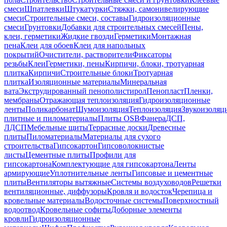
смеси
Шпатлевки
Штукатурки
Стяжки, самонивелирующие
смеси
Строительные смеси, составы
Гидроизоляционные
смеси
Грунтовки
Добавки для строительных смесей
Пены,
клеи, герметики
Жидкие гвозди
Герметики
Монтажная
пена
Клеи для обоев
Клеи для напольных
покрытий
Очистители, растворители
Фиксаторы
резьбы
Клеи
Герметики, пены
Кирпичи, блоки, тротуарная
плитка
Кирпичи
Строительные блоки
Тротуарная
плитка
Изоляционные материалы
Минеральная
вата
Экструдированный пенополистирол
Пенопласт
Пленки,
мембраны
Отражающая теплоизоляция
Гидроизоляционные
ленты
Поликарбонат
Шумоизоляция
Теплоизоляция
Звукоизоляц
плитные и пиломатериалы
Плиты OSB
Фанера
ДСП,
ЛДСП
Мебельные щиты
Террасные доски
Древесные
плиты
Пиломатериалы
Материалы для сухого
строительства
Гипсокартон
Гипсоволокнистые
листы
Цементные плиты
Профили для
гипсокартона
Комплектующие для гипсокартона
Ленты
армирующие
Уплотнительные ленты
Гипсовые и цементные
плиты
Вентиляторы вытяжные
Системы воздуховодов
Решетки
вентиляционные, диффузоры
Кровля и водосток
Черепица и
кровельные материалы
Водосточные системы
Поверхностный
водоотвод
Кровельные софиты
Доборные элементы
кровли
Гидроизоляционные