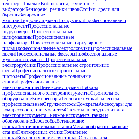
тельферы
Такелаж
Виброплиты, глубинные
вибраторы
Бензорезы, резчики швов
Стойки, дрели для
бурения
Затирочные
машины
Гидроинструмент
Погрузчики
Профессиональный
инструмент
Профессиональные
шуруповерты
Профессиональные
шлифмашины
Профессиональные
перфораторы
Профессиональные циркулярные
пилы
Профессиональные электролобзики
Профессиональные
дрели
Профессиональные фрезеры
Профессиональные
мультиинструменты
Профессиональные
электрорубанки
Профессиональные строительные
фены
Профессиональные строительные
пистолеты
Профессиональные точильные
станки
Профессиональные
электроножницы
Пневмоинструмент
Наборы
профессионального электроинструмента
Строительное
оборудование
Компрессоры
Тепловые пушки
Пылесосы
профессиональные
Стружкоотсосы
Домкраты
Аксессуары для
компрессоров, пневмосистем
Системы пылеудаления для
электроинструмента
Пневмоинструмент
Станки и
оборудование
Деревообрабатывающие
станки
Ленточнопильные станки
Металлообрабатывающие
станки
Плиткорезные станки
Точильные
станки
Комплектующие для станков
Оснастка для