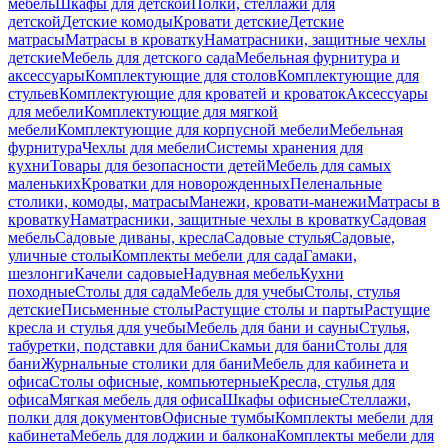
мебель
Шкафы для детской
Полки, стеллажи для
детской
Детские комоды
Кровати детские
Детские
матрасы
Матрасы в кроватку
Наматрасники, защитные чехлы
детские
Мебель для детского сада
Мебельная фурнитура и
аксессуары
Комплектующие для столов
Комплектующие для
стульев
Комплектующие для кроватей и кроваток
Аксессуары
для мебели
Комплектующие для мягкой
мебели
Комплектующие для корпусной мебели
Мебельная
фурнитура
Чехлы для мебели
Системы хранения для
кухни
Товары для безопасности детей
Мебель для самых
маленьких
Кроватки для новорожденных
Пеленальные
столики, комоды, матрасы
Манежи, кровати-манежи
Матрасы в
кроватку
Наматрасники, защитные чехлы в кроватку
Садовая
мебель
Садовые диваны, кресла
Садовые стулья
Садовые,
уличные столы
Комплекты мебели для сада
Гамаки,
шезлонги
Качели садовые
Надувная мебель
Кухни
походные
Столы для сада
Мебель для учебы
Столы, стулья
детские
Письменные столы
Растущие столы и парты
Растущие
кресла и стулья для учебы
Мебель для бани и сауны
Стулья,
табуретки, подставки для бани
Скамьи для бани
Столы для
бани
Журнальные столики для бани
Мебель для кабинета и
офиса
Столы офисные, компьютерные
Кресла, стулья для
офиса
Мягкая мебель для офиса
Шкафы офисные
Стеллажи,
полки для документов
Офисные тумбы
Комплекты мебели для
кабинета
Мебель для лоджии и балкона
Комплекты мебели для