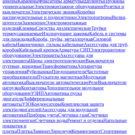
анкеры
Карабины
Фиксаторы арматуры
Шплинты
Пружины
универсальные
Электромонтажное оборудование
Розетки и
выключатели
Электрические звонки
Коробки
распределительные и подрозетники
Электропатроны
Вилки,
штепсели
Заземление
Электромонтажные
изделия
Клеммы
Средства диэлектрические
Трубки
термоусаживаемые
Изолирующие зажимы
Кабель и системы
для прокладки
Короба, трубы, металлорукав
Силовой
кабель
Наконечники, гильзы кабельные
Аксессуары для труб,
коробов
Кабельный крепеж
Арматура СИП
Электрощитовое
оборудование
Электрощиты
Аксессуары для
электрощита
Шины электротехнические
Выключатели
путевые, концевые
Трансформаторы
Аппаратура
управления
Рубильники
Предохранители
Частотные
преобразователи
Пускатели магнитные
Модульная
автоматика
Выключатели автоматические
Реле
Выключатели
нагрузки
Контакторы
Дополнительное модульное
оборудование
УЗИП
Автоматика пуска
двигателя
Дифференциальные
автоматы
УЗО
Конденсаторы
Комплексная защита
электродвигателей
Аксессуары для модульной
автоматики
Приборы учета
Счетчики газа
Счетчики
электроэнергии
Счетчики воды
Ремонт и отделка
Напольные
покрытия и
плитка
Плитка
Ламинат
Линолеум
Керамогранит
Спортивные