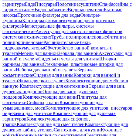
гарнитуры
Биде
Писсуары
Полотенцесушители
Спа-бассейны с
гидромассажем
Водоснабжение
Водонагреватели
Бытовые
насосы
Проточные фильтры для воды
Фильтры-
кувшины
Картриджи, комплектующие для проточных
фильтров
Магистральные фильтры, системы
сантехнические
Аксессуары для магистральных фильтров,
систем сантехнических
Трубы полипропиленовые
Фитинги
полипропиленовые
Расширительные баки,
гидроаккумуляторы
Обустройство ванной комнаты и
туалета
Мебель для ванной
Зеркала для ванной
Аксессуары для
ванной и туалета
Сиденья и чехлы для унитаза
Шторки,
карнизы для ванны
Стеклянные, пластиковые шторки для
ванны
Наборы для ванной и туалета
Зеркала
косметические
Сиденья для ванны
Коврики для ванной и
туалета
Экран-дверки в туалет
Комплектующие для мебели в
ванную
Комплектующие для сантехники
Экраны для ванн,
душевых поддонов
Опоры для ванн, душевых
поддонов
Комплектующие для ванн
Плинтусы для
сантехники
Сифоны, трапы
Комплектующие для
умывальников, моек
Комплектующие для унитазов, писсуаров,
биде
Бачки для унитазов
Комплектующие для душевых
гарнитуров
Комплектующие для сифонов,
трапов
Комплектующие для смесителей
Комплектующие для
душевых кабин, уголков
Сантехника для кухни
Кухонные
мойки
Кухонные мойки со смесителями
Смесители для