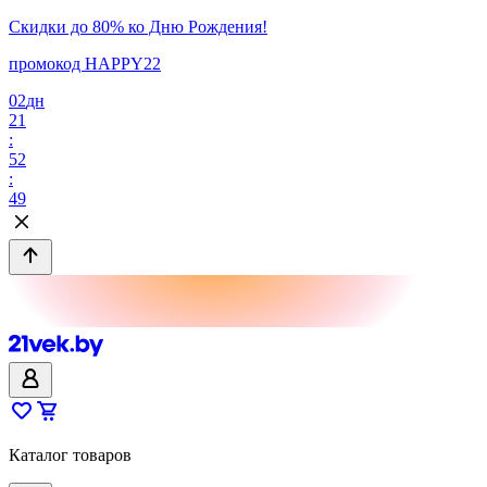
Скидки до 80% ко Дню Рождения!
промокод HAPPY22
02
дн
21
:
52
:
49
Каталог товаров