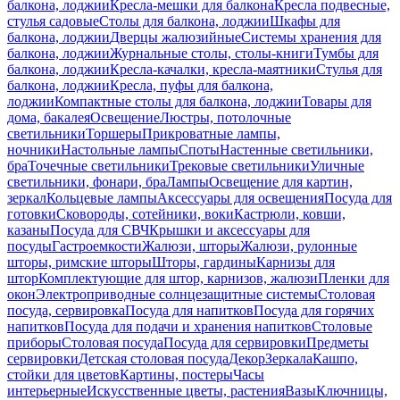
балкона, лоджии
Кресла-мешки для балкона
Кресла подвесные,
стулья садовые
Столы для балкона, лоджии
Шкафы для
балкона, лоджии
Дверцы жалюзийные
Системы хранения для
балкона, лоджии
Журнальные столы, столы-книги
Тумбы для
балкона, лоджии
Кресла-качалки, кресла-маятники
Стулья для
балкона, лоджии
Кресла, пуфы для балкона,
лоджии
Компактные столы для балкона, лоджии
Товары для
дома, бакалея
Освещение
Люстры, потолочные
светильники
Торшеры
Прикроватные лампы,
ночники
Настольные лампы
Споты
Настенные светильники,
бра
Точечные светильники
Трековые светильники
Уличные
светильники, фонари, бра
Лампы
Освещение для картин,
зеркал
Кольцевые лампы
Аксессуары для освещения
Посуда для
готовки
Сковороды, сотейники, воки
Кастрюли, ковши,
казаны
Посуда для СВЧ
Крышки и аксессуары для
посуды
Гастроемкости
Жалюзи, шторы
Жалюзи, рулонные
шторы, римские шторы
Шторы, гардины
Карнизы для
штор
Комплектующие для штор, карнизов, жалюзи
Пленки для
окон
Электроприводные солнцезащитные системы
Столовая
посуда, сервировка
Посуда для напитков
Посуда для горячих
напитков
Посуда для подачи и хранения напитков
Столовые
приборы
Столовая посуда
Посуда для сервировки
Предметы
сервировки
Детская столовая посуда
Декор
Зеркала
Кашпо,
стойки для цветов
Картины, постеры
Часы
интерьерные
Искусственные цветы, растения
Вазы
Ключницы,