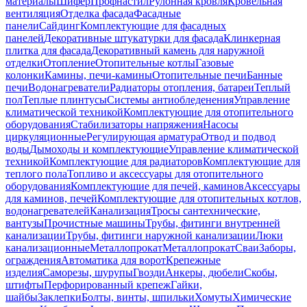
материалы
Шифер
Профнастил
Рулонная кровля
Кровельная
вентиляция
Отделка фасада
Фасадные
панели
Сайдинг
Комплектующие для фасадных
панелей
Декоративные штукатурки для фасада
Клинкерная
плитка для фасада
Декоративный камень для наружной
отделки
Отопление
Отопительные котлы
Газовые
колонки
Камины, печи-камины
Отопительные печи
Банные
печи
Водонагреватели
Радиаторы отопления, батареи
Теплый
пол
Теплые плинтусы
Системы антиобледенения
Управление
климатической техникой
Комплектующие для отопительного
оборудования
Стабилизаторы напряжения
Насосы
циркуляционные
Регулирующая арматура
Отвод и подвод
воды
Дымоходы и комплектующие
Управление климатической
техникой
Комплектующие для радиаторов
Комплектующие для
теплого пола
Топливо и аксессуары для отопительного
оборудования
Комплектующие для печей, каминов
Аксессуары
для каминов, печей
Комплектующие для отопительных котлов,
водонагревателей
Канализация
Тросы сантехнические,
вантузы
Прочистные машины
Трубы, фитинги внутренней
канализации
Трубы, фитинги наружной канализации
Люки
канализационные
Металлопрокат
Металлопрокат
Сваи
Заборы,
ограждения
Автоматика для ворот
Крепежные
изделия
Саморезы, шурупы
Гвозди
Анкеры, дюбели
Скобы,
штифты
Перфорированный крепеж
Гайки,
шайбы
Заклепки
Болты, винты, шпильки
Хомуты
Химические