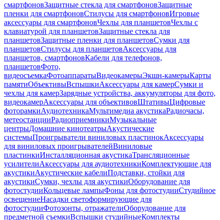
смартфонов
Защитные стекла для смартфонов
Защитные
пленки для смартфонов
Стилусы для смартфонов
Игровые
аксессуары для смартфонов
Чехлы для планшетов
Чехлы с
клавиатурой для планшетов
Защитные стекла для
планшетов
Защитные пленки для планшетов
Сумки для
планшетов
Стилусы для планшетов
Аксессуары для
планшетов, смартфонов
Кабели для телефонов,
планшетов
Фото,
видеосъемка
Фотоаппараты
Видеокамеры
Экшн-камеры
Карты
памяти
Объективы
Вспышки
Аксессуары для камер
Сумки и
чехлы для камер
Зарядные устройства, аккумуляторы для фото,
видеокамер
Аксессуары для объективов
Штативы
Цифровые
фоторамки
Аудиотехника
Мультимедиа акустика
Радиочасы,
метеостанции
Радиоприемники
Музыкальные
центры
Домашние кинотеатры
Акустические
системы
Проигрыватели виниловых пластинок
Аксессуары
для виниловых проигрывателей
Виниловые
пластинки
Инсталляционная акустика
Трансляционные
усилители
Аксессуары для аудиотехники
Комплектующие для
акустики
Акустические кабели
Подставки, стойки для
акустики
Сумки, чехлы для акустики
Оборудование для
фотостудии
Кольцевые лампы
Фоны для фотостудии
Студийное
освещение
Насадки светоформирующие для
фотостудии
Фотозонты, отражатели
Оборудование для
предметной съемки
Вспышки студийные
Комплекты