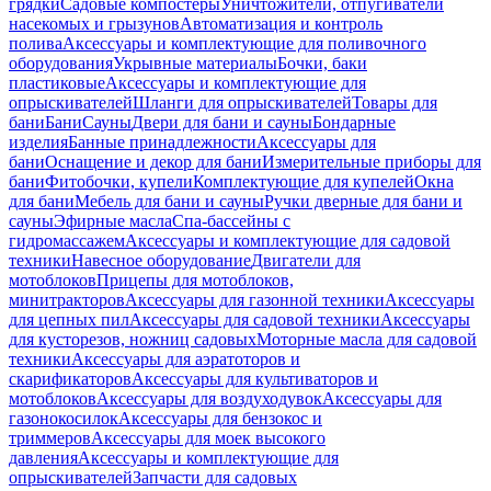
грядки
Садовые компостеры
Уничтожители, отпугиватели
насекомых и грызунов
Автоматизация и контроль
полива
Аксессуары и комплектующие для поливочного
оборудования
Укрывные материалы
Бочки, баки
пластиковые
Аксессуары и комплектующие для
опрыскивателей
Шланги для опрыскивателей
Товары для
бани
Бани
Сауны
Двери для бани и сауны
Бондарные
изделия
Банные принадлежности
Аксессуары для
бани
Оснащение и декор для бани
Измерительные приборы для
бани
Фитобочки, купели
Комплектующие для купелей
Окна
для бани
Мебель для бани и сауны
Ручки дверные для бани и
сауны
Эфирные масла
Спа-бассейны с
гидромассажем
Аксессуары и комплектующие для садовой
техники
Навесное оборудование
Двигатели для
мотоблоков
Прицепы для мотоблоков,
минитракторов
Аксессуары для газонной техники
Аксессуары
для цепных пил
Аксессуары для садовой техники
Аксессуары
для кусторезов, ножниц садовых
Моторные масла для садовой
техники
Аксессуары для аэратоторов и
скарификаторов
Аксессуары для культиваторов и
мотоблоков
Аксессуары для воздуходувок
Аксессуары для
газонокосилок
Аксессуары для бензокос и
триммеров
Аксессуары для моек высокого
давления
Аксессуары и комплектующие для
опрыскивателей
Запчасти для садовых