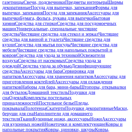
газетницы
Свечи, подсвечники
Предметы интерьера
Ширмы
декоративные
Посуда для выпечки, запекания
Формы для
выпечки, запекания
Посуда для запекания
Аксессуары для
выпечки
Бумага, фольга, рукава для выпечки
Бытовая
химия
Средства для стирки
Средства для посудомоечных
машин
Универсальные, специальные чистящие
средства
Чистящие средства для стекол и зеркал
Чистящие
средства для ванной и туалета
Чистящие средства для
кухни
Средства для мытья посуды
Чистящие средства для
мебели
Чистящие средства для напольных покрытий и
ковров
Средства для ухода за техникой
Освежители
воздуха
Средства от насекомых
Средства ухода за
одеждой
Средства ухода за обувью
Дезинфицирующие
средства
Аксессуары для бара
Сервировка для
напитков
Аксессуары для хранения напитков
Аксессуары для
приготовления коктейлей
Аксессуары для охлаждения
напитков
Наборы для бара, мини-бары
Штопоры, открывалки
для бутылок
Домашний текстиль
Подушки для
сна
Одеяла
Комплекты постельных
принадлежностей
Постельное белье
Пледы,
покрывала
Полотенца
Скатерти
Подушки декоративные
Маски,
беруши для сна
Наполнители для домашнего
текстиля
Ткани
Кухонные ножи, аксессуары
Ножи
Аксессуары
для кухонных ножей
Ножеточки и комплектующие
Ковры и
напольные покрытия
Ковры, циновки, шкуры
Ковры,