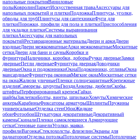
напольные покрытия
Виниловые
полы
Ковролин
Паркет
Искусственная трава
Аксессуары для
напольных покрытий и плитки
Подложка
Плинтусы, уголки,
обводы для труб
Плинтусы для сантехники
Фуги для
плитки
Порожки, профили для пола и плитки
Приспособления
для укладки плитки
Системы выравнивания
плитки
Аксессуары для напольных
покрытий
Реставрационные материалы
Двери и арки
Двери
входные
Двери межкомнатные
Арки межкомнатные
Москитные
сетки
Двери для бани и сауны
Коробки и
фурнитура
Наличники, коробки, доборы
Ручки дверные
Замки
дверные
Петли дверные
Фурнитура дверная
Доводчики
дверные
Окна и подоконники
Окна
Подоконники, отливы
Окна
мансардные
Фурнитура оконная
Мягкие окна
Москитные сетки
на окна
Жалюзи уличные
Пленки солнцезащитные
Крепежные
изделия
Саморезы, шурупы
Гвозди
Анкеры, дюбели
Скобы,
штифты
Перфорированный крепеж
Гайки,
шайбы
Заклепки
Болты, винты, шпильки
Хомуты
Химические
анкеры
Карабины
Фиксаторы арматуры
Шплинты
Пружины
универсальные
Отделка стен
Обои
Жидкие
обои
Фотообои
Штукатурки декоративные
Декоративный
камень
Скинали
Пленки самоклеящиеся
Армирующие
сетки
Стеновые панели
Уголки, маяки,
профили
Вагонка
Стеклохолсты, флизелин
Экраны для
радиаторов
Отделка потолка
Потолочные системы
Потолочные