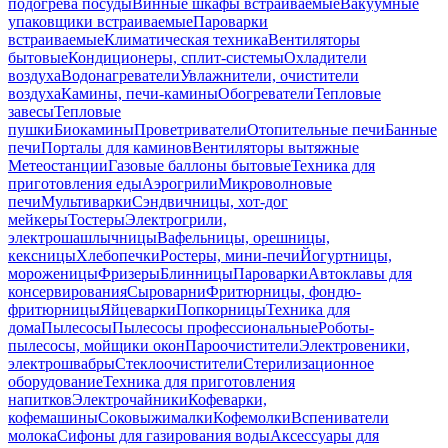
подогрева посуды
Винные шкафы встраиваемые
Вакуумные
упаковщики встраиваемые
Пароварки
встраиваемые
Климатическая техника
Вентиляторы
бытовые
Кондиционеры, сплит-системы
Охладители
воздуха
Водонагреватели
Увлажнители, очистители
воздуха
Камины, печи-камины
Обогреватели
Тепловые
завесы
Тепловые
пушки
Биокамины
Проветриватели
Отопительные печи
Банные
печи
Порталы для каминов
Вентиляторы вытяжные
Метеостанции
Газовые баллоны бытовые
Техника для
приготовления еды
Аэрогрили
Микроволновые
печи
Мультиварки
Сэндвичницы, хот-дог
мейкеры
Тостеры
Электрогрили,
электрошашлычницы
Вафельницы, орешницы,
кексницы
Хлебопечки
Ростеры, мини-печи
Йогуртницы,
мороженицы
Фризеры
Блинницы
Пароварки
Автоклавы для
консервирования
Сыроварни
Фритюрницы, фондю-
фритюрницы
Яйцеварки
Попкорницы
Техника для
дома
Пылесосы
Пылесосы профессиональные
Роботы-
пылесосы, мойщики окон
Пароочистители
Электровеники,
электрошвабры
Стеклоочистители
Стерилизационное
оборудование
Техника для приготовления
напитков
Электрочайники
Кофеварки,
кофемашины
Соковыжималки
Кофемолки
Вспениватели
молока
Сифоны для газирования воды
Аксессуары для