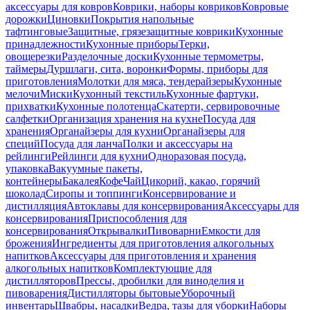
аксессуары для ковров
Коврики, наборы ковриков
Ковровые
дорожки
Циновки
Покрытия напольные
тафтинговые
Защитные, грязезащитные коврики
Кухонные
принадлежности
Кухонные приборы
Терки,
овощерезки
Разделочные доски
Кухонные термометры,
таймеры
Дуршлаги, сита, воронки
Формы, приборы для
приготовления
Молотки для мяса, тендерайзеры
Кухонные
мелочи
Миски
Кухонный текстиль
Кухонные фартуки,
прихватки
Кухонные полотенца
Скатерти, сервировочные
салфетки
Организация хранения на кухне
Посуда для
хранения
Органайзеры для кухни
Органайзеры для
специй
Посуда для ланча
Полки и аксессуары на
рейлинги
Рейлинги для кухни
Одноразовая посуда,
упаковка
Вакуумные пакеты,
контейнеры
Бакалея
Кофе
Чай
Цикорий, какао, горячий
шоколад
Сиропы и топпинги
Консервирование и
дистилляция
Автоклавы для консервирования
Аксессуары для
консервирования
Приспособления для
консервирования
Открывалки
Пивоварни
Емкости для
брожения
Ингредиенты для приготовления алкогольных
напитков
Аксессуары для приготовления и хранения
алкогольных напитков
Комплектующие для
дистилляторов
Прессы, дробилки для виноделия и
пивоварения
Дистилляторы бытовые
Уборочный
инвентарь
Швабры, насадки
Ведра, тазы для уборки
Наборы