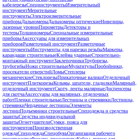
кабелерезы
Специнструменты
Измерительный
инструмент
Мерительные
инструменты
Электроизмерительные
приборы
Дальномеры
Дальномеры оптические
Нивелиры,
лазерные уровни
Пирометры
Детекторы и
тестеры
Толщиномеры
Специальные измерительные
приборы
Аксессуары для измерительных
приборов
Разметочный инструмент
Разметочные
инструменты
Инструменты для нарезки резьбы
Маркеры,
карандаши строительные
Клейма ударные
Строительно-
монтажный инструмент
Заклепочники
Труборезы,
трубогибы
Ножи строительные
Мультитулы
Пробойники,
просекатели отверстий
Ломы
Степлеры
механические
Стеклорезы
Прикаточные валики
Отделочный
инструмент
Плиткорезы
Кельмы, шпатели, гладилки
Малярный,
отделочный инструмент
Скотч, ленты малярные
Диспенсеры
для скотча
Аксессуары для малярных, отделочных
работ
Пленки строительные
Лестницы и стремянки
Лестницы,
стремянки
Чердачные лестницы
Элементы
лестниц
Подъемники строительные
Спецодежда и средства
защиты
Средства индивидуальной
защиты
Огнетушители
Сумки, пояса для
инструментов
Производственная
одежда
Спецодежда
Спецобувь
Организация рабочего
пространства
Фонари, прожекторы
Кейсы, ящики для