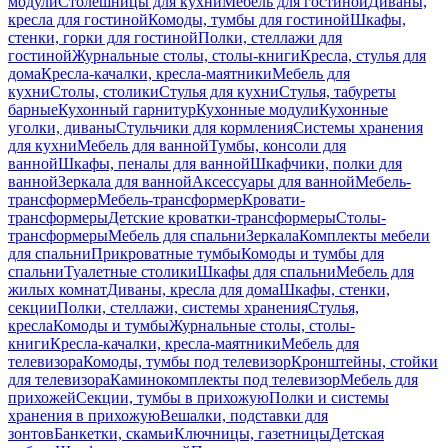
модули
Столешницы для кухни
Мебель для гостиной
Диваны,
кресла для гостиной
Комоды, тумбы для гостиной
Шкафы,
стенки, горки для гостиной
Полки, стеллажи для
гостиной
Журнальные столы, столы-книги
Кресла, стулья для
дома
Кресла-качалки, кресла-маятники
Мебель для
кухни
Столы, столики
Стулья для кухни
Стулья, табуреты
барные
Кухонный гарнитур
Кухонные модули
Кухонные
уголки, диваны
Стульчики для кормления
Системы хранения
для кухни
Мебель для ванной
Тумбы, консоли для
ванной
Шкафы, пеналы для ванной
Шкафчики, полки для
ванной
Зеркала для ванной
Аксессуары для ванной
Мебель-
трансформер
Мебель-трансформер
Кровати-
трансформеры
Детские кроватки-трансформеры
Столы-
трансформеры
Мебель для спальни
Зеркала
Комплекты мебели
для спальни
Прикроватные тумбы
Комоды и тумбы для
спальни
Туалетные столики
Шкафы для спальни
Мебель для
жилых комнат
Диваны, кресла для дома
Шкафы, стенки,
секции
Полки, стеллажи, системы хранения
Стулья,
кресла
Комоды и тумбы
Журнальные столы, столы-
книги
Кресла-качалки, кресла-маятники
Мебель для
телевизора
Комоды, тумбы под телевизор
Кронштейны, стойки
для телевизора
Каминокомплекты под телевизор
Мебель для
прихожей
Секции, тумбы в прихожую
Полки и системы
хранения в прихожую
Вешалки, подставки для
зонтов
Банкетки, скамьи
Ключницы, газетницы
Детская