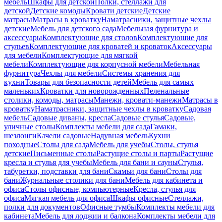
мебель
Шкафы для детской
Полки, стеллажи для
детской
Детские комоды
Кровати детские
Детские
матрасы
Матрасы в кроватку
Наматрасники, защитные чехлы
детские
Мебель для детского сада
Мебельная фурнитура и
аксессуары
Комплектующие для столов
Комплектующие для
стульев
Комплектующие для кроватей и кроваток
Аксессуары
для мебели
Комплектующие для мягкой
мебели
Комплектующие для корпусной мебели
Мебельная
фурнитура
Чехлы для мебели
Системы хранения для
кухни
Товары для безопасности детей
Мебель для самых
маленьких
Кроватки для новорожденных
Пеленальные
столики, комоды, матрасы
Манежи, кровати-манежи
Матрасы в
кроватку
Наматрасники, защитные чехлы в кроватку
Садовая
мебель
Садовые диваны, кресла
Садовые стулья
Садовые,
уличные столы
Комплекты мебели для сада
Гамаки,
шезлонги
Качели садовые
Надувная мебель
Кухни
походные
Столы для сада
Мебель для учебы
Столы, стулья
детские
Письменные столы
Растущие столы и парты
Растущие
кресла и стулья для учебы
Мебель для бани и сауны
Стулья,
табуретки, подставки для бани
Скамьи для бани
Столы для
бани
Журнальные столики для бани
Мебель для кабинета и
офиса
Столы офисные, компьютерные
Кресла, стулья для
офиса
Мягкая мебель для офиса
Шкафы офисные
Стеллажи,
полки для документов
Офисные тумбы
Комплекты мебели для
кабинета
Мебель для лоджии и балкона
Комплекты мебели для