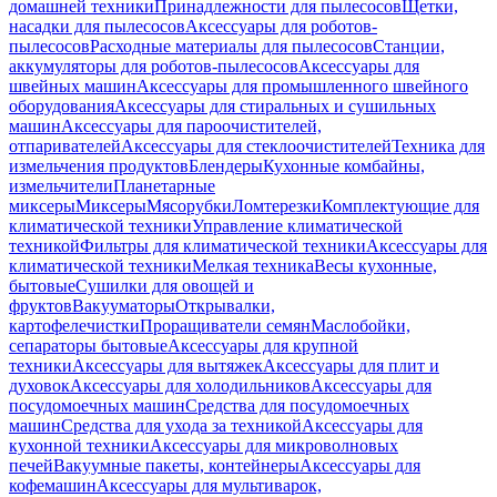
домашней техники
Принадлежности для пылесосов
Щетки,
насадки для пылесосов
Аксессуары для роботов-
пылесосов
Расходные материалы для пылесосов
Станции,
аккумуляторы для роботов-пылесосов
Аксессуары для
швейных машин
Аксессуары для промышленного швейного
оборудования
Аксессуары для стиральных и сушильных
машин
Аксессуары для пароочистителей,
отпаривателей
Аксессуары для стеклоочистителей
Техника для
измельчения продуктов
Блендеры
Кухонные комбайны,
измельчители
Планетарные
миксеры
Миксеры
Мясорубки
Ломтерезки
Комплектующие для
климатической техники
Управление климатической
техникой
Фильтры для климатической техники
Аксессуары для
климатической техники
Мелкая техника
Весы кухонные,
бытовые
Сушилки для овощей и
фруктов
Вакууматоры
Открывалки,
картофелечистки
Проращиватели семян
Маслобойки,
сепараторы бытовые
Аксессуары для крупной
техники
Аксессуары для вытяжек
Аксессуары для плит и
духовок
Аксессуары для холодильников
Аксессуары для
посудомоечных машин
Средства для посудомоечных
машин
Средства для ухода за техникой
Аксессуары для
кухонной техники
Аксессуары для микроволновых
печей
Вакуумные пакеты, контейнеры
Аксессуары для
кофемашин
Аксессуары для мультиварок,