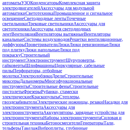
автоматы
УЗО
Конденсаторы
Комплексная защита
электродвигателей
Аксессуары для модульной
автоматики
Светотехника
Промышленное и сигнальное
освещение
Светодиодные ленты
Точечные
светильники
Трековые светильники
Аксессуары для
светотехники
Аксессуары для светодиодных
лент
Вентиляция
Вентиляторы вытяжные
Вентиляторы
канальные
Системы воздуховодов
Решетки вентиляционные,
диффузоры
Проветриватели
Люки
Люки ревизионные
Люки
под плитку
Люки напольные
Люки под
покраску
Строительный
инструмент
Электроинструмент
Шуруповерты,
гайковерты
Шлифмашины
Циркулярные, сабельные
пилы
Перфораторы, отбойные
молотки
Электролобзики
Дрели
Строительные
миксеры
Дальномеры
Многофункциональные
инструменты
Строительные фены
Строительные
пистолеты
Фрезеры
Рубанки, стамески
электрические
Краскопульты
Степлеры,
гвоздезабиватели
Электрические ножницы, резаки
Насадки для
электроинструмента
Аксессуары для
электроинструмента
Аккумуляторы, зарядные устройства для
электроинструмента
Наборы электроинструмента
Силовая и
строительная техника
Бетоносмесители
Генераторы
Тали,
тельферы
Такелаж
Виброплиты, глубинные