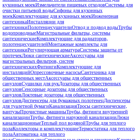
кухонных моек
Измельчители пищевых отходов
Системы для
очистки питьевой воды
Сифоны для кухонных
моек
Комплектующие для кухонных моек
Инженерная
сантехника
Инсталляции для
сантехники
Полотенцесушители
Отвод и подвод воды
Трубы
водопроводные
Магистральные фильтры, системы
сантехнические
Комплектующие для радиаторов,
полотенцесушителей
Монтажные комплекты для
сантехники
Регулирующая арматура
Системы защиты от
протечек
Люки сантехнические
Аксессуары для
магистральных фильтров, систем
сантехнических
Фитинги
Комплектующие для
инсталляций
Опрессовочные насосы
Сантехника для
общественных мест
Аксессуары для общественных
санузлов
Сушилки для рук
Дозаторы для общественных
санузлов
Сенсорные дозаторы для общественных
санузлов
Локтевые дозаторы для общественных
санузлов
Диспенсеры для бумажных полотенец
Диспенсеры
для туалетной бумаги
Канализация
Тросы сантехнические,
вантузы
Прочистные машины
Трубы, фитинги внутренней
канализации
Трубы, фитинги наружной канализации
Люки
канализационные
Теплый пол водяной
Трубы для теплого
пола
Коллекторы и комплектующие
Термостатика для теплого
пола
Автоматика для теплого
пола
Строительство
Строительные смеси и грунтовки
Клеевые