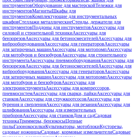
инструментов
Оборудование для мастерской
Тележки для
инструментов
Магниты
Шкафы для
инструментов
Комплектующие для инструментальных
шкафов
Стеллажи металлические
Стенды, держатели для
инструментов
Поддоны для инструментов
Аксессуары для
силовой и строительной техники
Аксессуары для
бензорезов
Аксессуары для бетоносмесителей
Аксессуары для
виброоборудования
Аксессуары для генераторов
Аксессуары
для затирочных машин
Аксессуары для мотопомп
Аксессуары
для мотобуров и бензобуров
Аксессуары для строительного
инструмента
Аксессуары пневмооборудования
Аксессуары для
бензорезов
Аксессуары для бетоносмесителей
Аксессуары для
виброоборудования
Аксессуары для генераторов
Аксессуары
для затирочных машин
Аксессуары для мотопомп
Аксессуары
для мотобуров и бензобуров
Аксессуары для
электроинструмента
Аксессуары для компрессоров,
пневмосистем
Аксессуары для сварки, пайки
Аксессуары для
станков
Аксессуары для стружкоотсосов
Аксессуары для
бурения и сверления
Аксессуары для резания
Аксессуары для
шлифования
Аксессуары для измерительных
приборов
Аксессуары для станков
Дом и сад
Садовая
техника
Триммеры, бензокосы
Цепные
пилы
Газонокосилки
Культиваторы, мотоблоки
Кусторезы,
садовые ножницы
Садовые, кормовые измельчители
Садовые