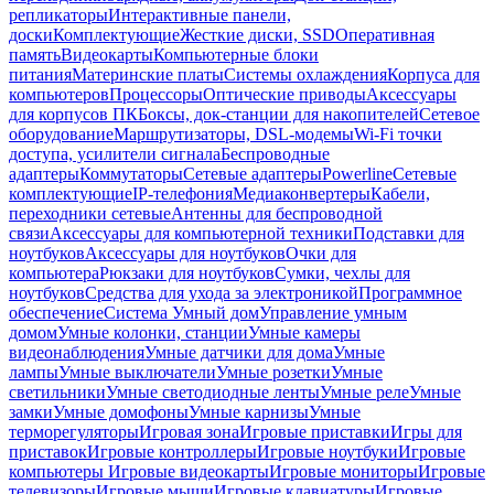
репликаторы
Интерактивные панели,
доски
Комплектующие
Жесткие диски, SSD
Оперативная
память
Видеокарты
Компьютерные блоки
питания
Материнские платы
Системы охлаждения
Корпуса для
компьютеров
Процессоры
Оптические приводы
Аксессуары
для корпусов ПК
Боксы, док-станции для накопителей
Сетевое
оборудование
Маршрутизаторы, DSL-модемы
Wi-Fi точки
доступа, усилители сигнала
Беспроводные
адаптеры
Коммутаторы
Сетевые адаптеры
Powerline
Сетевые
комплектующие
IP-телефония
Медиаконвертеры
Кабели,
переходники сетевые
Антенны для беспроводной
связи
Аксессуары для компьютерной техники
Подставки для
ноутбуков
Аксессуары для ноутбуков
Очки для
компьютера
Рюкзаки для ноутбуков
Сумки, чехлы для
ноутбуков
Средства для ухода за электроникой
Программное
обеспечение
Система Умный дом
Управление умным
домом
Умные колонки, станции
Умные камеры
видеонаблюдения
Умные датчики для дома
Умные
лампы
Умные выключатели
Умные розетки
Умные
светильники
Умные светодиодные ленты
Умные реле
Умные
замки
Умные домофоны
Умные карнизы
Умные
терморегуляторы
Игровая зона
Игровые приставки
Игры для
приставок
Игровые контроллеры
Игровые ноутбуки
Игровые
компьютеры
Игровые видеокарты
Игровые мониторы
Игровые
телевизоры
Игровые мыши
Игровые клавиатуры
Игровые