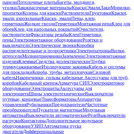
панели
Потолочные плиты
Багеты, молдинги,
уголки
Лакокрасочные материалы
Краски
Эмали
Лаки
Морилки,
пропитки
Колеры для краски
Растворители
Грунтовки
Краски,
эмали аэрозольные
Краски, эмали
Пены, клеи,
герметики
Жидкие гвозди
Герметики
Монтажная пена
Клеи для
обоев
Клеи для напольных покрытий
Очистители,
растворители
Фиксаторы резьбы
Клеи
Герметики,
пены
Электромонтажное оборудование
Розетки и
выключатели
Электрические звонки
Коробки
распределительные и подрозетники
Электропатроны
Вилки,
штепсели
Молниеприемники
Заземление
Электромонтажные
изделия
Клеммы
Средства диэлектрические
Трубки
термоусаживаемые
Изолирующие зажимы
Кабель и системы
для прокладки
Короба, трубы, металлорукав
Силовой
кабель
Наконечники, гильзы кабельные
Аксессуары для труб,
коробов
Кабельный крепеж
Арматура СИП
Электрощитовое
оборудование
Электрощиты
Аксессуары для
электрощита
Шины электротехнические
Выключатели
путевые, концевые
Трансформаторы
Аппаратура
управления
Рубильники
Предохранители
Частотные
преобразователи
Пускатели магнитные
Модульная
автоматика
Выключатели автоматические
Реле
Выключатели
нагрузки
Контакторы
Дополнительное модульное
оборудование
УЗИП
Автоматика пуска
двигателя
Дифференциальные