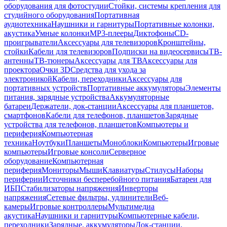
оборудования для фотостудии
Стойки, системы крепления для
студийного оборудования
Портативная
аудиотехника
Наушники и гарнитуры
Портативные колонки,
акустика
Умные колонки
MP3-плееры
Диктофоны
CD-
проигрыватели
Аксессуары для телевизоров
Кронштейны,
стойки
Кабели для телевизоров
Подписки на видеосервисы
ТВ-
антенны
ТВ-тюнеры
Аксессуары для ТВ
Аксессуары для
проектора
Очки 3D
Средства для ухода за
электроникой
Кабели, переходники
Аксессуары для
портативных устройств
Портативные аккумуляторы
Элементы
питания, зарядные устройства
Аккумуляторные
батареи
Держатели, док-станции
Аксессуары для планшетов,
смартфонов
Кабели для телефонов, планшетов
Зарядные
устройства для телефонов, планшетов
Компьютеры и
периферия
Компьютерная
техника
Ноутбуки
Планшеты
Моноблоки
Компьютеры
Игровые
компьютеры
Игровые консоли
Серверное
оборудование
Компьютерная
периферия
Мониторы
Мыши
Клавиатуры
Стилусы
Наборы
периферии
Источники бесперебойного питания
Батареи для
ИБП
Стабилизаторы напряжения
Инверторы
напряжения
Сетевые фильтры, удлинители
Веб-
камеры
Игровые контроллеры
Мультимедиа
акустика
Наушники и гарнитуры
Компьютерные кабели,
переходники
Зарядные, аккумуляторы
Док-станции,