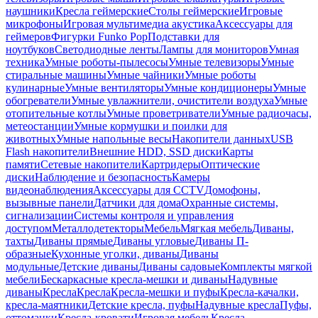
наушники
Кресла геймерские
Столы геймерские
Игровые
микрофоны
Игровая мультимедиа акустика
Аксессуары для
геймеров
Фигурки Funko Pop
Подставки для
ноутбуков
Светодиодные ленты
Лампы для мониторов
Умная
техника
Умные роботы-пылесосы
Умные телевизоры
Умные
стиральные машины
Умные чайники
Умные роботы
кулинарные
Умные вентиляторы
Умные кондиционеры
Умные
обогреватели
Умные увлажнители, очистители воздуха
Умные
отопительные котлы
Умные проветриватели
Умные радиочасы,
метеостанции
Умные кормушки и поилки для
животных
Умные напольные весы
Накопители данных
USB
Flash накопители
Внешние HDD, SSD диски
Карты
памяти
Сетевые накопители
Картридеры
Оптические
диски
Наблюдение и безопасность
Камеры
видеонаблюдения
Аксессуары для CCTV
Домофоны,
вызывные панели
Датчики для дома
Охранные системы,
сигнализации
Системы контроля и управления
доступом
Металлодетекторы
Мебель
Мягкая мебель
Диваны,
тахты
Диваны прямые
Диваны угловые
Диваны П-
образные
Кухонные уголки, диваны
Диваны
модульные
Детские диваны
Диваны садовые
Комплекты мягкой
мебели
Бескаркасные кресла-мешки и диваны
Надувные
диваны
Кресла
Кресла
Кресла-мешки и пуфы
Кресла-качалки,
кресла-маятники
Детские кресла, пуфы
Надувные кресла
Пуфы,
оттоманки
Кресла-кровати
Игровая мебель
Кресла