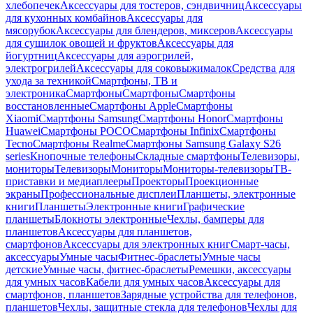
хлебопечек
Аксессуары для тостеров, сэндвичниц
Аксессуары
для кухонных комбайнов
Аксессуары для
мясорубок
Аксессуары для блендеров, миксеров
Аксессуары
для сушилок овощей и фруктов
Аксессуары для
йогуртниц
Аксессуары для аэрогрилей,
электрогрилей
Аксессуары для соковыжималок
Средства для
ухода за техникой
Смартфоны, ТВ и
электроника
Смартфоны
Смартфоны
Смартфоны
восстановленные
Смартфоны Apple
Смартфоны
Xiaomi
Смартфоны Samsung
Смартфоны Honor
Смартфоны
Huawei
Смартфоны POCO
Смартфоны Infinix
Смартфоны
Tecno
Смартфоны Realme
Смартфоны Samsung Galaxy S26
series
Кнопочные телефоны
Складные смартфоны
Телевизоры,
мониторы
Телевизоры
Мониторы
Мониторы-телевизоры
ТВ-
приставки и медиаплееры
Проекторы
Проекционные
экраны
Профессиональные дисплеи
Планшеты, электронные
книги
Планшеты
Электронные книги
Графические
планшеты
Блокноты электронные
Чехлы, бамперы для
планшетов
Аксессуары для планшетов,
смартфонов
Аксессуары для электронных книг
Смарт-часы,
аксессуары
Умные часы
Фитнес-браслеты
Умные часы
детские
Умные часы, фитнес-браслеты
Ремешки, аксессуары
для умных часов
Кабели для умных часов
Аксессуары для
смартфонов, планшетов
Зарядные устройства для телефонов,
планшетов
Чехлы, защитные стекла для телефонов
Чехлы для