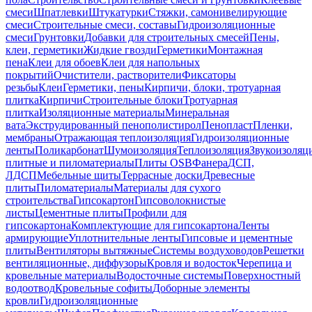
смеси
Шпатлевки
Штукатурки
Стяжки, самонивелирующие
смеси
Строительные смеси, составы
Гидроизоляционные
смеси
Грунтовки
Добавки для строительных смесей
Пены,
клеи, герметики
Жидкие гвозди
Герметики
Монтажная
пена
Клеи для обоев
Клеи для напольных
покрытий
Очистители, растворители
Фиксаторы
резьбы
Клеи
Герметики, пены
Кирпичи, блоки, тротуарная
плитка
Кирпичи
Строительные блоки
Тротуарная
плитка
Изоляционные материалы
Минеральная
вата
Экструдированный пенополистирол
Пенопласт
Пленки,
мембраны
Отражающая теплоизоляция
Гидроизоляционные
ленты
Поликарбонат
Шумоизоляция
Теплоизоляция
Звукоизоляц
плитные и пиломатериалы
Плиты OSB
Фанера
ДСП,
ЛДСП
Мебельные щиты
Террасные доски
Древесные
плиты
Пиломатериалы
Материалы для сухого
строительства
Гипсокартон
Гипсоволокнистые
листы
Цементные плиты
Профили для
гипсокартона
Комплектующие для гипсокартона
Ленты
армирующие
Уплотнительные ленты
Гипсовые и цементные
плиты
Вентиляторы вытяжные
Системы воздуховодов
Решетки
вентиляционные, диффузоры
Кровля и водосток
Черепица и
кровельные материалы
Водосточные системы
Поверхностный
водоотвод
Кровельные софиты
Доборные элементы
кровли
Гидроизоляционные