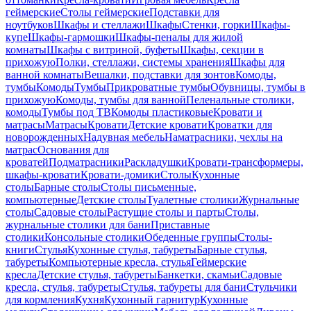
геймерские
Столы геймерские
Подставки для
ноутбуков
Шкафы и стеллажи
Шкафы
Стенки, горки
Шкафы-
купе
Шкафы-гармошки
Шкафы-пеналы для жилой
комнаты
Шкафы с витриной, буфеты
Шкафы, секции в
прихожую
Полки, стеллажи, системы хранения
Шкафы для
ванной комнаты
Вешалки, подставки для зонтов
Комоды,
тумбы
Комоды
Тумбы
Прикроватные тумбы
Обувницы, тумбы в
прихожую
Комоды, тумбы для ванной
Пеленальные столики,
комоды
Тумбы под ТВ
Комоды пластиковые
Кровати и
матрасы
Матрасы
Кровати
Детские кровати
Кроватки для
новорожденных
Надувная мебель
Наматрасники, чехлы на
матрас
Основания для
кроватей
Подматрасники
Раскладушки
Кровати-трансформеры,
шкафы-кровати
Кровати-домики
Столы
Кухонные
столы
Барные столы
Столы письменные,
компьютерные
Детские столы
Туалетные столики
Журнальные
столы
Садовые столы
Растущие столы и парты
Столы,
журнальные столики для бани
Приставные
столики
Консольные столики
Обеденные группы
Столы-
книги
Стулья
Кухонные стулья, табуреты
Барные стулья,
табуреты
Компьютерные кресла, стулья
Геймерские
кресла
Детские стулья, табуреты
Банкетки, скамьи
Садовые
кресла, стулья, табуреты
Стулья, табуреты для бани
Стульчики
для кормления
Кухня
Кухонный гарнитур
Кухонные