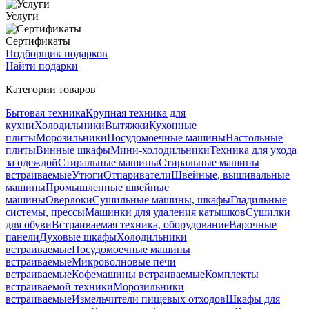
Услуги
Сертификаты
Подборщик подарков
Найти подарки
Категории товаров
Бытовая техника
Крупная техника для
кухни
Холодильники
Вытяжки
Кухонные
плиты
Морозильники
Посудомоечные машины
Настольные
плиты
Винные шкафы
Мини-холодильники
Техника для ухода
за одеждой
Стиральные машины
Стиральные машины
встраиваемые
Утюги
Отпариватели
Швейные, вышивальные
машины
Промышленные швейные
машины
Оверлоки
Сушильные машины, шкафы
Гладильные
системы, прессы
Машинки для удаления катышков
Сушилки
для обуви
Встраиваемая техника, оборудование
Варочные
панели
Духовые шкафы
Холодильники
встраиваемые
Посудомоечные машины
встраиваемые
Микроволновые печи
встраиваемые
Кофемашины встраиваемые
Комплекты
встраиваемой техники
Морозильники
встраиваемые
Измельчители пищевых отходов
Шкафы для