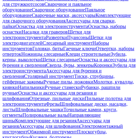
для стружкоотсосов
Сварочное и паяльное
оборудование
Сварочное оборудование
Паяльное
оборудование
Сварочные маски, аксессуары
Комплектующие
для сварочного оборудования
Аксессуары для сварки,
пайки
Оснастка для электроинструмента
Оснастка, наборы
оснастки
Насадки для граверов
Щетки для
электроинструмента
Развертки
Пуансоны
Щетки для
электродвигателей
Слесарный инструмент
Наборы
инструментов
Головки, биты
Гаечные ключи
Отвертки, наборы
отверток
Ножницы слесарные
Клещи строительные
Зубила,
керны, выколотки
Щетки слесарные
Оснастка и аксессуары для
бурения и сверления
Сверла, буры, зенкеры
Коронки
Зубила для
электроинструмента
Аксессуары для бурения и
сверления
Столярный инструмент
Тиски, струбцины,
гейферные зажимы
Ручные пилы, ножовки
Молотки, кувалды,
киянки
Напильники
Ручные стамески
Рубанки, рашпили
ручные
Оснастка и аксессуары для резания и
шлифования
Отрезные, пильные диски
Пильные полотна для
электроинструмента
Фрезы
Шлифовальные диски, насадки,
листы
Шлифовальные чашки
Точильные камни, круги,
сегменты
Полировальные валы
Направляющие
шины
Комплектующие для резания
Аксессуары для
резания
Аксессуары для шлифования
Электромонтажный
инструмент
Обжимной инструмент
Плоскогубцы,
круглогубцы
Кусачки, болторезы,