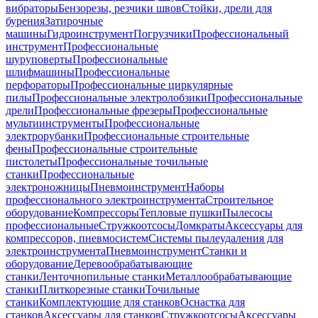
вибраторы
Бензорезы, резчики швов
Стойки, дрели для
бурения
Затирочные
машины
Гидроинструмент
Погрузчики
Профессиональный
инструмент
Профессиональные
шуруповерты
Профессиональные
шлифмашины
Профессиональные
перфораторы
Профессиональные циркулярные
пилы
Профессиональные электролобзики
Профессиональные
дрели
Профессиональные фрезеры
Профессиональные
мультиинструменты
Профессиональные
электрорубанки
Профессиональные строительные
фены
Профессиональные строительные
пистолеты
Профессиональные точильные
станки
Профессиональные
электроножницы
Пневмоинструмент
Наборы
профессионального электроинструмента
Строительное
оборудование
Компрессоры
Тепловые пушки
Пылесосы
профессиональные
Стружкоотсосы
Домкраты
Аксессуары для
компрессоров, пневмосистем
Системы пылеудаления для
электроинструмента
Пневмоинструмент
Станки и
оборудование
Деревообрабатывающие
станки
Ленточнопильные станки
Металлообрабатывающие
станки
Плиткорезные станки
Точильные
станки
Комплектующие для станков
Оснастка для
станков
Аксессуары для станков
Стружкоотсосы
Аксессуары