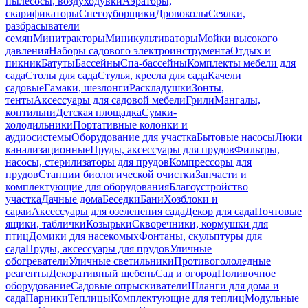
пылесосы, воздуходувки
Аэраторы,
скарификаторы
Снегоуборщики
Дровоколы
Сеялки,
разбрасыватели
семян
Минитракторы
Миникультиваторы
Мойки высокого
давления
Наборы садового электроинструмента
Отдых и
пикник
Батуты
Бассейны
Спа-бассейны
Комплекты мебели для
сада
Столы для сада
Стулья, кресла для сада
Качели
садовые
Гамаки, шезлонги
Раскладушки
Зонты,
тенты
Аксессуары для садовой мебели
Грили
Мангалы,
коптильни
Детская площадка
Сумки-
холодильники
Портативные колонки и
аудиосистемы
Оборудование для участка
Бытовые насосы
Люки
канализационные
Пруды, аксессуары для прудов
Фильтры,
насосы, стерилизаторы для прудов
Компрессоры для
прудов
Станции биологической очистки
Запчасти и
комплектующие для оборудования
Благоустройство
участка
Дачные дома
Беседки
Бани
Хозблоки и
сараи
Аксессуары для озеленения сада
Декор для сада
Почтовые
ящики, таблички
Козырьки
Скворечники, кормушки для
птиц
Домики для насекомых
Фонтаны, скульптуры для
сада
Пруды, аксессуары для прудов
Уличные
обогреватели
Уличные светильники
Противогололедные
реагенты
Декоративный щебень
Сад и огород
Поливочное
оборудование
Садовые опрыскиватели
Шланги для дома и
сада
Парники
Теплицы
Комплектующие для теплиц
Модульные