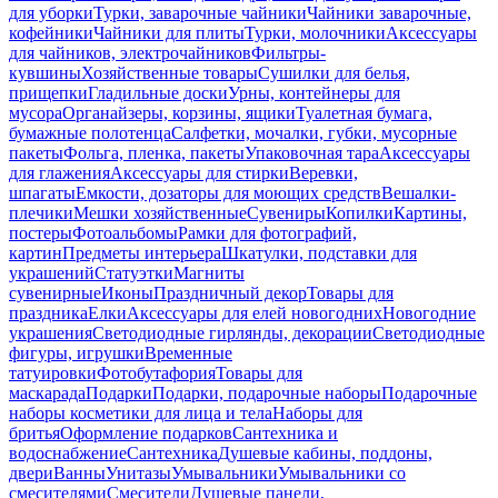
для уборки
Турки, заварочные чайники
Чайники заварочные,
кофейники
Чайники для плиты
Турки, молочники
Аксессуары
для чайников, электрочайников
Фильтры-
кувшины
Хозяйственные товары
Сушилки для белья,
прищепки
Гладильные доски
Урны, контейнеры для
мусора
Органайзеры, корзины, ящики
Туалетная бумага,
бумажные полотенца
Салфетки, мочалки, губки, мусорные
пакеты
Фольга, пленка, пакеты
Упаковочная тара
Аксессуары
для глажения
Аксессуары для стирки
Веревки,
шпагаты
Емкости, дозаторы для моющих средств
Вешалки-
плечики
Мешки хозяйственные
Сувениры
Копилки
Картины,
постеры
Фотоальбомы
Рамки для фотографий,
картин
Предметы интерьера
Шкатулки, подставки для
украшений
Статуэтки
Магниты
сувенирные
Иконы
Праздничный декор
Товары для
праздника
Елки
Аксессуары для елей новогодних
Новогодние
украшения
Светодиодные гирлянды, декорации
Светодиодные
фигуры, игрушки
Временные
татуировки
Фотобутафория
Товары для
маскарада
Подарки
Подарки, подарочные наборы
Подарочные
наборы косметики для лица и тела
Наборы для
бритья
Оформление подарков
Сантехника и
водоснабжение
Сантехника
Душевые кабины, поддоны,
двери
Ванны
Унитазы
Умывальники
Умывальники со
смесителями
Смесители
Душевые панели,