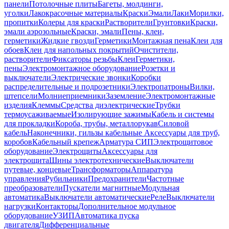
панели
Потолочные плиты
Багеты, молдинги,
уголки
Лакокрасочные материалы
Краски
Эмали
Лаки
Морилки,
пропитки
Колеры для краски
Растворители
Грунтовки
Краски,
эмали аэрозольные
Краски, эмали
Пены, клеи,
герметики
Жидкие гвозди
Герметики
Монтажная пена
Клеи для
обоев
Клеи для напольных покрытий
Очистители,
растворители
Фиксаторы резьбы
Клеи
Герметики,
пены
Электромонтажное оборудование
Розетки и
выключатели
Электрические звонки
Коробки
распределительные и подрозетники
Электропатроны
Вилки,
штепсели
Молниеприемники
Заземление
Электромонтажные
изделия
Клеммы
Средства диэлектрические
Трубки
термоусаживаемые
Изолирующие зажимы
Кабель и системы
для прокладки
Короба, трубы, металлорукав
Силовой
кабель
Наконечники, гильзы кабельные
Аксессуары для труб,
коробов
Кабельный крепеж
Арматура СИП
Электрощитовое
оборудование
Электрощиты
Аксессуары для
электрощита
Шины электротехнические
Выключатели
путевые, концевые
Трансформаторы
Аппаратура
управления
Рубильники
Предохранители
Частотные
преобразователи
Пускатели магнитные
Модульная
автоматика
Выключатели автоматические
Реле
Выключатели
нагрузки
Контакторы
Дополнительное модульное
оборудование
УЗИП
Автоматика пуска
двигателя
Дифференциальные