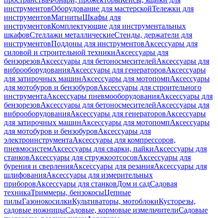
инструментов
Оборудование для мастерской
Тележки для
инструментов
Магниты
Шкафы для
инструментов
Комплектующие для инструментальных
шкафов
Стеллажи металлические
Стенды, держатели для
инструментов
Поддоны для инструментов
Аксессуары для
силовой и строительной техники
Аксессуары для
бензорезов
Аксессуары для бетоносмесителей
Аксессуары для
виброоборудования
Аксессуары для генераторов
Аксессуары
для затирочных машин
Аксессуары для мотопомп
Аксессуары
для мотобуров и бензобуров
Аксессуары для строительного
инструмента
Аксессуары пневмооборудования
Аксессуары для
бензорезов
Аксессуары для бетоносмесителей
Аксессуары для
виброоборудования
Аксессуары для генераторов
Аксессуары
для затирочных машин
Аксессуары для мотопомп
Аксессуары
для мотобуров и бензобуров
Аксессуары для
электроинструмента
Аксессуары для компрессоров,
пневмосистем
Аксессуары для сварки, пайки
Аксессуары для
станков
Аксессуары для стружкоотсосов
Аксессуары для
бурения и сверления
Аксессуары для резания
Аксессуары для
шлифования
Аксессуары для измерительных
приборов
Аксессуары для станков
Дом и сад
Садовая
техника
Триммеры, бензокосы
Цепные
пилы
Газонокосилки
Культиваторы, мотоблоки
Кусторезы,
садовые ножницы
Садовые, кормовые измельчители
Садовые