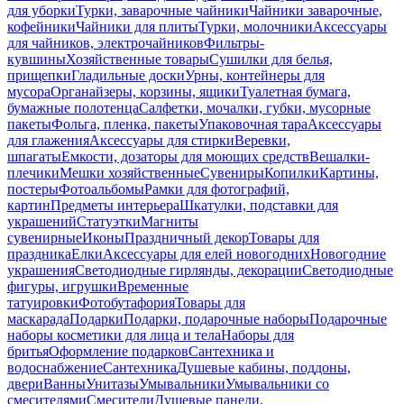
для уборки
Турки, заварочные чайники
Чайники заварочные,
кофейники
Чайники для плиты
Турки, молочники
Аксессуары
для чайников, электрочайников
Фильтры-
кувшины
Хозяйственные товары
Сушилки для белья,
прищепки
Гладильные доски
Урны, контейнеры для
мусора
Органайзеры, корзины, ящики
Туалетная бумага,
бумажные полотенца
Салфетки, мочалки, губки, мусорные
пакеты
Фольга, пленка, пакеты
Упаковочная тара
Аксессуары
для глажения
Аксессуары для стирки
Веревки,
шпагаты
Емкости, дозаторы для моющих средств
Вешалки-
плечики
Мешки хозяйственные
Сувениры
Копилки
Картины,
постеры
Фотоальбомы
Рамки для фотографий,
картин
Предметы интерьера
Шкатулки, подставки для
украшений
Статуэтки
Магниты
сувенирные
Иконы
Праздничный декор
Товары для
праздника
Елки
Аксессуары для елей новогодних
Новогодние
украшения
Светодиодные гирлянды, декорации
Светодиодные
фигуры, игрушки
Временные
татуировки
Фотобутафория
Товары для
маскарада
Подарки
Подарки, подарочные наборы
Подарочные
наборы косметики для лица и тела
Наборы для
бритья
Оформление подарков
Сантехника и
водоснабжение
Сантехника
Душевые кабины, поддоны,
двери
Ванны
Унитазы
Умывальники
Умывальники со
смесителями
Смесители
Душевые панели,