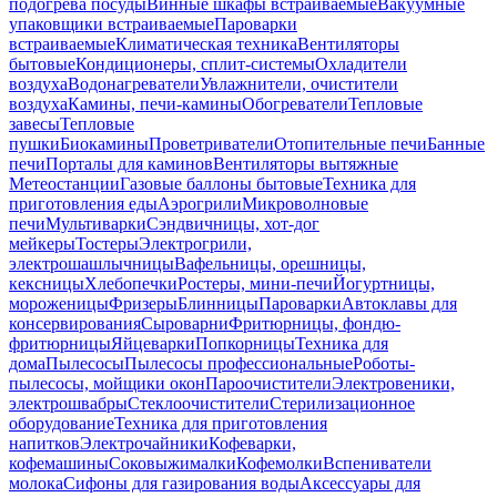
подогрева посуды
Винные шкафы встраиваемые
Вакуумные
упаковщики встраиваемые
Пароварки
встраиваемые
Климатическая техника
Вентиляторы
бытовые
Кондиционеры, сплит-системы
Охладители
воздуха
Водонагреватели
Увлажнители, очистители
воздуха
Камины, печи-камины
Обогреватели
Тепловые
завесы
Тепловые
пушки
Биокамины
Проветриватели
Отопительные печи
Банные
печи
Порталы для каминов
Вентиляторы вытяжные
Метеостанции
Газовые баллоны бытовые
Техника для
приготовления еды
Аэрогрили
Микроволновые
печи
Мультиварки
Сэндвичницы, хот-дог
мейкеры
Тостеры
Электрогрили,
электрошашлычницы
Вафельницы, орешницы,
кексницы
Хлебопечки
Ростеры, мини-печи
Йогуртницы,
мороженицы
Фризеры
Блинницы
Пароварки
Автоклавы для
консервирования
Сыроварни
Фритюрницы, фондю-
фритюрницы
Яйцеварки
Попкорницы
Техника для
дома
Пылесосы
Пылесосы профессиональные
Роботы-
пылесосы, мойщики окон
Пароочистители
Электровеники,
электрошвабры
Стеклоочистители
Стерилизационное
оборудование
Техника для приготовления
напитков
Электрочайники
Кофеварки,
кофемашины
Соковыжималки
Кофемолки
Вспениватели
молока
Сифоны для газирования воды
Аксессуары для