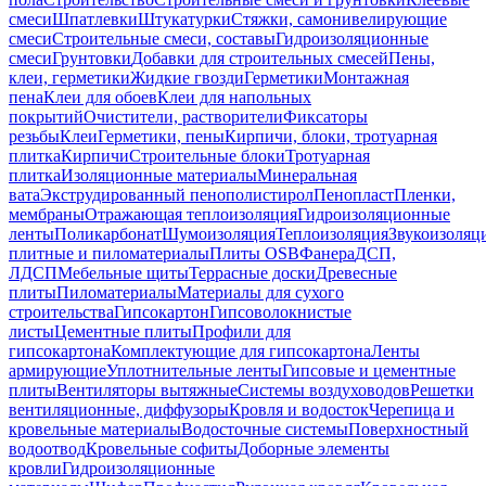
смеси
Шпатлевки
Штукатурки
Стяжки, самонивелирующие
смеси
Строительные смеси, составы
Гидроизоляционные
смеси
Грунтовки
Добавки для строительных смесей
Пены,
клеи, герметики
Жидкие гвозди
Герметики
Монтажная
пена
Клеи для обоев
Клеи для напольных
покрытий
Очистители, растворители
Фиксаторы
резьбы
Клеи
Герметики, пены
Кирпичи, блоки, тротуарная
плитка
Кирпичи
Строительные блоки
Тротуарная
плитка
Изоляционные материалы
Минеральная
вата
Экструдированный пенополистирол
Пенопласт
Пленки,
мембраны
Отражающая теплоизоляция
Гидроизоляционные
ленты
Поликарбонат
Шумоизоляция
Теплоизоляция
Звукоизоляц
плитные и пиломатериалы
Плиты OSB
Фанера
ДСП,
ЛДСП
Мебельные щиты
Террасные доски
Древесные
плиты
Пиломатериалы
Материалы для сухого
строительства
Гипсокартон
Гипсоволокнистые
листы
Цементные плиты
Профили для
гипсокартона
Комплектующие для гипсокартона
Ленты
армирующие
Уплотнительные ленты
Гипсовые и цементные
плиты
Вентиляторы вытяжные
Системы воздуховодов
Решетки
вентиляционные, диффузоры
Кровля и водосток
Черепица и
кровельные материалы
Водосточные системы
Поверхностный
водоотвод
Кровельные софиты
Доборные элементы
кровли
Гидроизоляционные