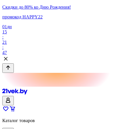
Скидки до 80% ко Дню Рождения!
промокод HAPPY22
01
дн
15
:
21
:
47
Каталог товаров