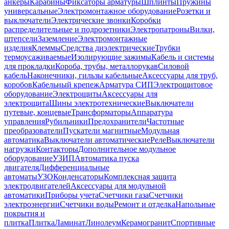
анкеры
Карабины
Фиксаторы арматуры
Шплинты
Пружины
универсальные
Электромонтажное оборудование
Розетки и
выключатели
Электрические звонки
Коробки
распределительные и подрозетники
Электропатроны
Вилки,
штепсели
Заземление
Электромонтажные
изделия
Клеммы
Средства диэлектрические
Трубки
термоусаживаемые
Изолирующие зажимы
Кабель и системы
для прокладки
Короба, трубы, металлорукав
Силовой
кабель
Наконечники, гильзы кабельные
Аксессуары для труб,
коробов
Кабельный крепеж
Арматура СИП
Электрощитовое
оборудование
Электрощиты
Аксессуары для
электрощита
Шины электротехнические
Выключатели
путевые, концевые
Трансформаторы
Аппаратура
управления
Рубильники
Предохранители
Частотные
преобразователи
Пускатели магнитные
Модульная
автоматика
Выключатели автоматические
Реле
Выключатели
нагрузки
Контакторы
Дополнительное модульное
оборудование
УЗИП
Автоматика пуска
двигателя
Дифференциальные
автоматы
УЗО
Конденсаторы
Комплексная защита
электродвигателей
Аксессуары для модульной
автоматики
Приборы учета
Счетчики газа
Счетчики
электроэнергии
Счетчики воды
Ремонт и отделка
Напольные
покрытия и
плитка
Плитка
Ламинат
Линолеум
Керамогранит
Спортивные