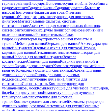
гарнитуры
Биде
Писсуары
Полотенцесушители
Спа-бассейны с
гидромассажем
Водоснабжение
Водонагреватели
Бытовые
насосы
Проточные фильтры для воды
Фильтры-
кувшины
Картриджи, комплектующие для проточных
фильтров
Магистральные фильтры, системы
сантехнические
Аксессуары для магистральных фильтров,
систем сантехнических
Трубы полипропиленовые
Фитинги
полипропиленовые
Расширительные баки,
гидроаккумуляторы
Обустройство ванной комнаты и
туалета
Мебель для ванной
Зеркала для ванной
Аксессуары для
ванной и туалета
Сиденья и чехлы для унитаза
Шторки,
карнизы для ванны
Стеклянные, пластиковые шторки для
ванны
Наборы для ванной и туалета
Зеркала
косметические
Сиденья для ванны
Коврики для ванной и
туалета
Экран-дверки в туалет
Комплектующие для мебели в
ванную
Комплектующие для сантехники
Экраны для ванн,
душевых поддонов
Опоры для ванн, душевых
поддонов
Комплектующие для ванн
Плинтусы для
сантехники
Сифоны, трапы
Комплектующие для
умывальников, моек
Комплектующие для унитазов, писсуаров,
биде
Бачки для унитазов
Комплектующие для душевых
гарнитуров
Комплектующие для сифонов,
трапов
Комплектующие для смесителей
Комплектующие для
душевых кабин, уголков
Сантехника для кухни
Кухонные
мойки
Кухонные мойки со смесителями
Смесители для