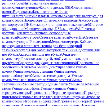
репликаторы
Интерактивные панели,
доски
Комплектующие
Жесткие диски, SSD
Оперативная
память
Видеокарты
Компьютерные блоки
питания
Материнские платы
Системы охлаждения
Корпуса для
компьютеров
Процессоры
Оптические приводы
Аксессуары
для корпусов ПК
Боксы, док-станции для накопителей
Сетевое
оборудование
Маршрутизаторы, DSL-модемы
Wi-Fi точки
доступа, усилители сигнала
Беспроводные
адаптеры
Коммутаторы
Сетевые адаптеры
Powerline
Сетевые
комплектующие
IP-телефония
Медиаконвертеры
Кабели,
переходники сетевые
Антенны для беспроводной
связи
Аксессуары для компьютерной техники
Подставки для
ноутбуков
Аксессуары для ноутбуков
Очки для
компьютера
Рюкзаки для ноутбуков
Сумки, чехлы для
ноутбуков
Средства для ухода за электроникой
Программное
обеспечение
Система Умный дом
Управление умным
домом
Умные колонки, станции
Умные камеры
видеонаблюдения
Умные датчики для дома
Умные
лампы
Умные выключатели
Умные розетки
Умные
светильники
Умные светодиодные ленты
Умные реле
Умные
замки
Умные домофоны
Умные карнизы
Умные
терморегуляторы
Игровая зона
Игровые приставки
Игры для
приставок
Игровые контроллеры
Игровые ноутбуки
Игровые
компьютеры
Игровые видеокарты
Игровые мониторы
Игровые
телевизоры
Игровые мыши
Игровые клавиатуры
Игровые