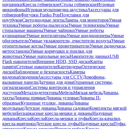
наушники
Кресла геймерские
Столы геймерские
Игровые
микрофоны
Игровая мультимедиа акустика
Аксессуары для
геймеров
Фигурки Funko Pop
Подставки для
ноутбуков
Светодиодные ленты
Лампы для мониторов
Умная
техника
Умные роботы-пылесосы
Умные телевизоры
Умные
стиральные машины
Умные чайники
Умные роботы
кулинарные
Умные вентиляторы
Умные кондиционеры
Умные
обогреватели
Умные увлажнители, очистители воздуха
Умные
отопительные котлы
Умные проветриватели
Умные радиочасы,
метеостанции
Умные кормушки и поилки для
животных
Умные напольные весы
Накопители данных
USB
Flash накопители
Внешние HDD, SSD диски
Карты
памяти
Сетевые накопители
Картридеры
Оптические
диски
Наблюдение и безопасность
Камеры
видеонаблюдения
Аксессуары для CCTV
Домофоны,
вызывные панели
Датчики для дома
Охранные системы,
сигнализации
Системы контроля и управления
доступом
Металлодетекторы
Мебель
Мягкая мебель
Диваны,
тахты
Диваны прямые
Диваны угловые
Диваны П-
образные
Кухонные уголки, диваны
Диваны
модульные
Детские диваны
Диваны садовые
Комплекты мягкой
мебели
Бескаркасные кресла-мешки и диваны
Надувные
диваны
Кресла
Кресла
Кресла-мешки и пуфы
Кресла-качалки,
кресла-маятники
Детские кресла, пуфы
Надувные кресла
Пуфы,
оттоманки
Кресла-кровати
Игровая мебель
Кресла