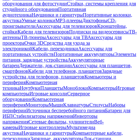
оборудования для фотостудии
Стойки, системы крепления для
студийного оборудования
Портативная
аудиотехника
Наушники и гарнитуры
Портативные колонки,
акустика
Умные колонки
MP3-плееры
Диктофоны
CD-
проигрыватели
Аксессуары для телевизоров
Кронштейны,
стойки
Кабели для телевизоров
Подписки на видеосервисы
ТВ-
антенны
ТВ-тюнеры
Аксессуары для ТВ
Аксессуары для
проектора
Очки 3D
Средства для ухода за
электроникой
Кабели, переходники
Аксессуары для
портативных устройств
Портативные аккумуляторы
Элементы
питания, зарядные устройства
Аккумуляторные
батареи
Держатели, док-станции
Аксессуары для планшетов,
смартфонов
Кабели для телефонов, планшетов
Зарядные
устройства для телефонов, планшетов
Компьютеры и
периферия
Компьютерная
техника
Ноутбуки
Планшеты
Моноблоки
Компьютеры
Игровые
компьютеры
Игровые консоли
Серверное
оборудование
Компьютерная
периферия
Мониторы
Мыши
Клавиатуры
Стилусы
Наборы
периферии
Источники бесперебойного питания
Батареи для
ИБП
Стабилизаторы напряжения
Инверторы
напряжения
Сетевые фильтры, удлинители
Веб-
камеры
Игровые контроллеры
Мультимедиа
акустика
Наушники и гарнитуры
Компьютерные кабели,
переходники
Зарядные, аккумуляторы
Док-станции,