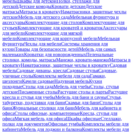
мебель
Шкафы для детской
Полки, стеллажи для
детской
Детские комоды
Кровати детские
Детские
матрасы
Матрасы в кроватку
Наматрасники, защитные чехлы
детские
Мебель для детского сада
Мебельная фурнитура и
аксессуары
Комплектующие для столов
Комплектующие для
стульев
Комплектующие для кроватей и кроваток
Аксессуары
для мебели
Комплектующие для мягкой
мебели
Комплектующие для корпусной мебели
Мебельная
фурнитура
Чехлы для мебели
Системы хранения для
кухни
Товары для безопасности детей
Мебель для самых
маленьких
Кроватки для новорожденных
Пеленальные
столики, комоды, матрасы
Манежи, кровати-манежи
Матрасы в
кроватку
Наматрасники, защитные чехлы в кроватку
Садовая
мебель
Садовые диваны, кресла
Садовые стулья
Садовые,
уличные столы
Комплекты мебели для сада
Гамаки,
шезлонги
Качели садовые
Надувная мебель
Кухни
походные
Столы для сада
Мебель для учебы
Столы, стулья
детские
Письменные столы
Растущие столы и парты
Растущие
кресла и стулья для учебы
Мебель для бани и сауны
Стулья,
табуретки, подставки для бани
Скамьи для бани
Столы для
бани
Журнальные столики для бани
Мебель для кабинета и
офиса
Столы офисные, компьютерные
Кресла, стулья для
офиса
Мягкая мебель для офиса
Шкафы офисные
Стеллажи,
полки для документов
Офисные тумбы
Комплекты мебели для
кабинета
Мебель для лоджии и балкона
Комплекты мебели для