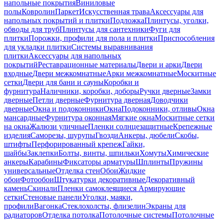
напольные покрытия
Виниловые
полы
Ковролин
Паркет
Искусственная трава
Аксессуары для
напольных покрытий и плитки
Подложка
Плинтусы, уголки,
обводы для труб
Плинтусы для сантехники
Фуги для
плитки
Порожки, профили для пола и плитки
Приспособления
для укладки плитки
Системы выравнивания
плитки
Аксессуары для напольных
покрытий
Реставрационные материалы
Двери и арки
Двери
входные
Двери межкомнатные
Арки межкомнатные
Москитные
сетки
Двери для бани и сауны
Коробки и
фурнитура
Наличники, коробки, доборы
Ручки дверные
Замки
дверные
Петли дверные
Фурнитура дверная
Доводчики
дверные
Окна и подоконники
Окна
Подоконники, отливы
Окна
мансардные
Фурнитура оконная
Мягкие окна
Москитные сетки
на окна
Жалюзи уличные
Пленки солнцезащитные
Крепежные
изделия
Саморезы, шурупы
Гвозди
Анкеры, дюбели
Скобы,
штифты
Перфорированный крепеж
Гайки,
шайбы
Заклепки
Болты, винты, шпильки
Хомуты
Химические
анкеры
Карабины
Фиксаторы арматуры
Шплинты
Пружины
универсальные
Отделка стен
Обои
Жидкие
обои
Фотообои
Штукатурки декоративные
Декоративный
камень
Скинали
Пленки самоклеящиеся
Армирующие
сетки
Стеновые панели
Уголки, маяки,
профили
Вагонка
Стеклохолсты, флизелин
Экраны для
радиаторов
Отделка потолка
Потолочные системы
Потолочные