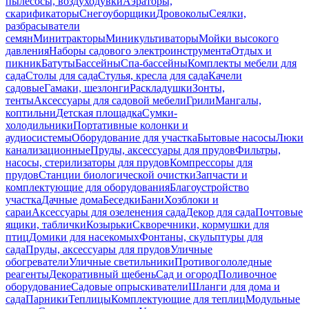
пылесосы, воздуходувки
Аэраторы,
скарификаторы
Снегоуборщики
Дровоколы
Сеялки,
разбрасыватели
семян
Минитракторы
Миникультиваторы
Мойки высокого
давления
Наборы садового электроинструмента
Отдых и
пикник
Батуты
Бассейны
Спа-бассейны
Комплекты мебели для
сада
Столы для сада
Стулья, кресла для сада
Качели
садовые
Гамаки, шезлонги
Раскладушки
Зонты,
тенты
Аксессуары для садовой мебели
Грили
Мангалы,
коптильни
Детская площадка
Сумки-
холодильники
Портативные колонки и
аудиосистемы
Оборудование для участка
Бытовые насосы
Люки
канализационные
Пруды, аксессуары для прудов
Фильтры,
насосы, стерилизаторы для прудов
Компрессоры для
прудов
Станции биологической очистки
Запчасти и
комплектующие для оборудования
Благоустройство
участка
Дачные дома
Беседки
Бани
Хозблоки и
сараи
Аксессуары для озеленения сада
Декор для сада
Почтовые
ящики, таблички
Козырьки
Скворечники, кормушки для
птиц
Домики для насекомых
Фонтаны, скульптуры для
сада
Пруды, аксессуары для прудов
Уличные
обогреватели
Уличные светильники
Противогололедные
реагенты
Декоративный щебень
Сад и огород
Поливочное
оборудование
Садовые опрыскиватели
Шланги для дома и
сада
Парники
Теплицы
Комплектующие для теплиц
Модульные