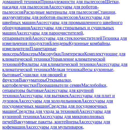
домашней техники
Принадлежности для пылесосов
Щетки,
насадки для пылесосов
Аксессуары для роботов-
пылесосов
Расходные материалы для пылесосов
Станции,
аккумуляторы для роботов-пылесосов
Аксессуары для
швейных машин
Аксессуары для промышленного швейного
оборудования
Аксессуары для стиральных и сушильных
машин
Аксессуары для пароочистителей,
отпаривателей
Аксессуары для стеклоочистителей
Техника для
измельчения продуктов
Блендеры
Кухонные комбайны,
измельчители
Планетарные
миксеры
Миксеры
Мясорубки
Ломтерезки
Комплектующие для
климатической техники
Управление климатической
техникой
Фильтры для климатической техники
Аксессуары для
климатической техники
Мелкая техника
Весы кухонные,
бытовые
Сушилки для овощей и
фруктов
Вакууматоры
Открывалки,
картофелечистки
Проращиватели семян
Маслобойки,
сепараторы бытовые
Аксессуары для крупной
техники
Аксессуары для вытяжек
Аксессуары для плит и
духовок
Аксессуары для холодильников
Аксессуары для
посудомоечных машин
Средства для посудомоечных
машин
Средства для ухода за техникой
Аксессуары для
кухонной техники
Аксессуары для микроволновых
печей
Вакуумные пакеты, контейнеры
Аксессуары для
кофемашин
Аксессуары для мультиварок,