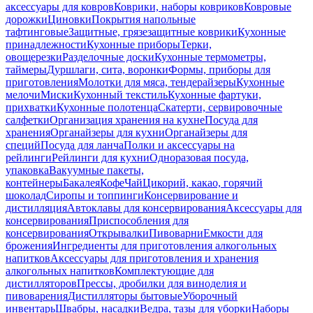
аксессуары для ковров
Коврики, наборы ковриков
Ковровые
дорожки
Циновки
Покрытия напольные
тафтинговые
Защитные, грязезащитные коврики
Кухонные
принадлежности
Кухонные приборы
Терки,
овощерезки
Разделочные доски
Кухонные термометры,
таймеры
Дуршлаги, сита, воронки
Формы, приборы для
приготовления
Молотки для мяса, тендерайзеры
Кухонные
мелочи
Миски
Кухонный текстиль
Кухонные фартуки,
прихватки
Кухонные полотенца
Скатерти, сервировочные
салфетки
Организация хранения на кухне
Посуда для
хранения
Органайзеры для кухни
Органайзеры для
специй
Посуда для ланча
Полки и аксессуары на
рейлинги
Рейлинги для кухни
Одноразовая посуда,
упаковка
Вакуумные пакеты,
контейнеры
Бакалея
Кофе
Чай
Цикорий, какао, горячий
шоколад
Сиропы и топпинги
Консервирование и
дистилляция
Автоклавы для консервирования
Аксессуары для
консервирования
Приспособления для
консервирования
Открывалки
Пивоварни
Емкости для
брожения
Ингредиенты для приготовления алкогольных
напитков
Аксессуары для приготовления и хранения
алкогольных напитков
Комплектующие для
дистилляторов
Прессы, дробилки для виноделия и
пивоварения
Дистилляторы бытовые
Уборочный
инвентарь
Швабры, насадки
Ведра, тазы для уборки
Наборы