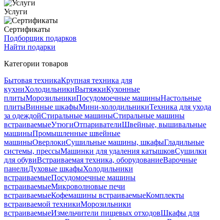
Услуги
Сертификаты
Подборщик подарков
Найти подарки
Категории товаров
Бытовая техника
Крупная техника для
кухни
Холодильники
Вытяжки
Кухонные
плиты
Морозильники
Посудомоечные машины
Настольные
плиты
Винные шкафы
Мини-холодильники
Техника для ухода
за одеждой
Стиральные машины
Стиральные машины
встраиваемые
Утюги
Отпариватели
Швейные, вышивальные
машины
Промышленные швейные
машины
Оверлоки
Сушильные машины, шкафы
Гладильные
системы, прессы
Машинки для удаления катышков
Сушилки
для обуви
Встраиваемая техника, оборудование
Варочные
панели
Духовые шкафы
Холодильники
встраиваемые
Посудомоечные машины
встраиваемые
Микроволновые печи
встраиваемые
Кофемашины встраиваемые
Комплекты
встраиваемой техники
Морозильники
встраиваемые
Измельчители пищевых отходов
Шкафы для