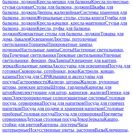
балкона, лоджии
Кресла-мешки для балкона
Кресла подвесные,
стулья садовые
Столы для балкона, лоджии
Шкафы для
балкона, лоджии
Дверцы жалюзийные
Системы хранения для
балкона, лоджии
Журнальные столы, столы-книги
Тумбы для
балкона, лоджии
Кресла-качалки, кресла-маятники
Стулья для
балкона, лоджии
Кресла, пуфы для балкона,
лоджии
Компактные столы для балкона, лоджии
Товары для
дома, бакалея
Освещение
Люстры, потолочные
светильники
Торшеры
Прикроватные лампы,
ночники
Настольные лампы
Споты
Настенные светильники,
бра
Точечные светильники
Трековые светильники
Уличные
светильники, фонари, бра
Лампы
Освещение для картин,
зеркал
Кольцевые лампы
Аксессуары для освещения
Посуда для
готовки
Сковороды, сотейники, воки
Кастрюли, ковши,
казаны
Посуда для СВЧ
Крышки и аксессуары для
посуды
Гастроемкости
Жалюзи, шторы
Жалюзи, рулонные
шторы, римские шторы
Шторы, гардины
Карнизы для
штор
Комплектующие для штор, карнизов, жалюзи
Пленки для
окон
Электроприводные солнцезащитные системы
Столовая
посуда, сервировка
Посуда для напитков
Посуда для горячих
напитков
Посуда для подачи и хранения напитков
Столовые
приборы
Столовая посуда
Посуда для сервировки
Предметы
сервировки
Детская столовая посуда
Декор
Зеркала
Кашпо,
стойки для цветов
Картины, постеры
Часы
интерьерные
Искусственные цветы, растения
Вазы
Ключницы,