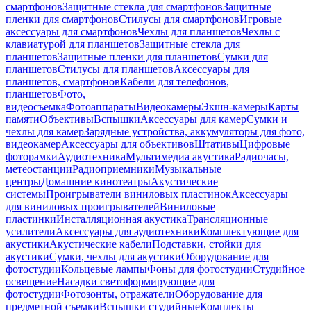
смартфонов
Защитные стекла для смартфонов
Защитные
пленки для смартфонов
Стилусы для смартфонов
Игровые
аксессуары для смартфонов
Чехлы для планшетов
Чехлы с
клавиатурой для планшетов
Защитные стекла для
планшетов
Защитные пленки для планшетов
Сумки для
планшетов
Стилусы для планшетов
Аксессуары для
планшетов, смартфонов
Кабели для телефонов,
планшетов
Фото,
видеосъемка
Фотоаппараты
Видеокамеры
Экшн-камеры
Карты
памяти
Объективы
Вспышки
Аксессуары для камер
Сумки и
чехлы для камер
Зарядные устройства, аккумуляторы для фото,
видеокамер
Аксессуары для объективов
Штативы
Цифровые
фоторамки
Аудиотехника
Мультимедиа акустика
Радиочасы,
метеостанции
Радиоприемники
Музыкальные
центры
Домашние кинотеатры
Акустические
системы
Проигрыватели виниловых пластинок
Аксессуары
для виниловых проигрывателей
Виниловые
пластинки
Инсталляционная акустика
Трансляционные
усилители
Аксессуары для аудиотехники
Комплектующие для
акустики
Акустические кабели
Подставки, стойки для
акустики
Сумки, чехлы для акустики
Оборудование для
фотостудии
Кольцевые лампы
Фоны для фотостудии
Студийное
освещение
Насадки светоформирующие для
фотостудии
Фотозонты, отражатели
Оборудование для
предметной съемки
Вспышки студийные
Комплекты