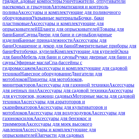
грядки
Садовые компостеры
Уничтожители, отпугиватели
насекомых и грызунов
Автоматизация и контроль
полива
Аксессуары и комплектующие для поливочного
оборудования
Укрывные материалы
Бочки, баки
пластиковые
Аксессуары и комплектующие для
опрыскивателей
Шланги для опрыскивателей
Товары для
бани
Бани
Сауны
Двери для бани и сауны
Бондарные
изделия
Банные принадлежности
Аксессуары для
бани
Оснащение и декор для бани
Измерительные приборы для
бани
Фитобочки, купели
Комплектующие для купелей
Окна
для бани
Мебель для бани и сауны
Ручки дверные для бани и
сауны
Эфирные масла
Спа-бассейны с
гидромассажем
Аксессуары и комплектующие для садовой
техники
Навесное оборудование
Двигатели для
мотоблоков
Прицепы для мотоблоков,
минитракторов
Аксессуары для газонной техники
Аксессуары
для цепных пил
Аксессуары для садовой техники
Аксессуары
для кусторезов, ножниц садовых
Моторные масла для садовой
техники
Аксессуары для аэратоторов и
скарификаторов
Аксессуары для культиваторов и
мотоблоков
Аксессуары для воздуходувок
Аксессуары для
газонокосилок
Аксессуары для бензокос и
триммеров
Аксессуары для моек высокого
давления
Аксессуары и комплектующие для
опрыскивателей
Запчасти для садовых