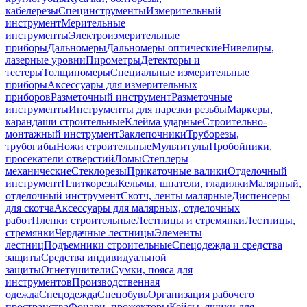
кабелерезы
Специнструменты
Измерительный
инструмент
Мерительные
инструменты
Электроизмерительные
приборы
Дальномеры
Дальномеры оптические
Нивелиры,
лазерные уровни
Пирометры
Детекторы и
тестеры
Толщиномеры
Специальные измерительные
приборы
Аксессуары для измерительных
приборов
Разметочный инструмент
Разметочные
инструменты
Инструменты для нарезки резьбы
Маркеры,
карандаши строительные
Клейма ударные
Строительно-
монтажный инструмент
Заклепочники
Труборезы,
трубогибы
Ножи строительные
Мультитулы
Пробойники,
просекатели отверстий
Ломы
Степлеры
механические
Стеклорезы
Прикаточные валики
Отделочный
инструмент
Плиткорезы
Кельмы, шпатели, гладилки
Малярный,
отделочный инструмент
Скотч, ленты малярные
Диспенсеры
для скотча
Аксессуары для малярных, отделочных
работ
Пленки строительные
Лестницы и стремянки
Лестницы,
стремянки
Чердачные лестницы
Элементы
лестниц
Подъемники строительные
Спецодежда и средства
защиты
Средства индивидуальной
защиты
Огнетушители
Сумки, пояса для
инструментов
Производственная
одежда
Спецодежда
Спецобувь
Организация рабочего
пространства
Фонари, прожекторы
Кейсы, ящики для