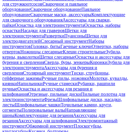
для стружкоотсосов
Сварочное и паяльное
оборудование
Сварочное оборудование
Паяльное
оборудование
Сварочные маски, аксессуары
Комплектующие
для сварочного оборудования
Аксессуары для сварки,
пайки
Оснастка для электроинструмента
Оснастка, наборы
оснастки
Насадки для граверов
Щетки для
электроинструмента
Развертки
Пуансоны
Щетки для
электродвигателей
Слесарный инструмент
Наборы
инструментов
Головки, биты
Гаечные ключи
Отвертки, наборы
отверток
Ножницы слесарные
Клещи строительные
Зубила,
керны, выколотки
Щетки слесарные
Оснастка и аксессуары для
бурения и сверления
Сверла, буры, зенкеры
Коронки
Зубила для
электроинструмента
Аксессуары для бурения и
сверления
Столярный инструмент
Тиски, струбцины,
гейферные зажимы
Ручные пилы, ножовки
Молотки, кувалды,
киянки
Напильники
Ручные стамески
Рубанки, рашпили
ручные
Оснастка и аксессуары для резания и
шлифования
Отрезные, пильные диски
Пильные полотна для
электроинструмента
Фрезы
Шлифовальные диски, насадки,
листы
Шлифовальные чашки
Точильные камни, круги,
сегменты
Полировальные валы
Направляющие
шины
Комплектующие для резания
Аксессуары для
резания
Аксессуары для шлифования
Электромонтажный
инструмент
Обжимной инструмент
Плоскогубцы,
круглогубцы
Кусачки, болторезы,