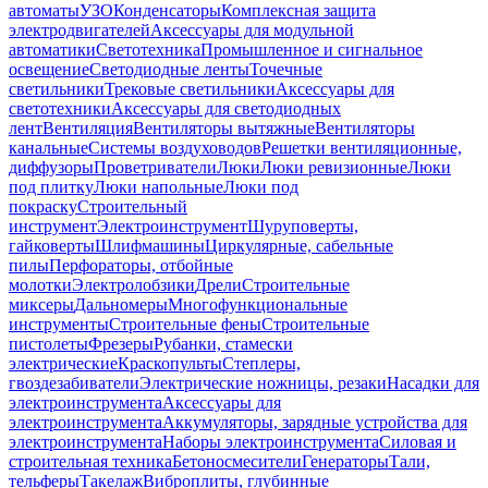
автоматы
УЗО
Конденсаторы
Комплексная защита
электродвигателей
Аксессуары для модульной
автоматики
Светотехника
Промышленное и сигнальное
освещение
Светодиодные ленты
Точечные
светильники
Трековые светильники
Аксессуары для
светотехники
Аксессуары для светодиодных
лент
Вентиляция
Вентиляторы вытяжные
Вентиляторы
канальные
Системы воздуховодов
Решетки вентиляционные,
диффузоры
Проветриватели
Люки
Люки ревизионные
Люки
под плитку
Люки напольные
Люки под
покраску
Строительный
инструмент
Электроинструмент
Шуруповерты,
гайковерты
Шлифмашины
Циркулярные, сабельные
пилы
Перфораторы, отбойные
молотки
Электролобзики
Дрели
Строительные
миксеры
Дальномеры
Многофункциональные
инструменты
Строительные фены
Строительные
пистолеты
Фрезеры
Рубанки, стамески
электрические
Краскопульты
Степлеры,
гвоздезабиватели
Электрические ножницы, резаки
Насадки для
электроинструмента
Аксессуары для
электроинструмента
Аккумуляторы, зарядные устройства для
электроинструмента
Наборы электроинструмента
Силовая и
строительная техника
Бетоносмесители
Генераторы
Тали,
тельферы
Такелаж
Виброплиты, глубинные