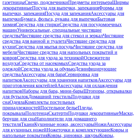
газетницы
Свечи, подсвечники
Предметы интерьера
Ширмы
декоративные
Посуда для выпечки, запекания
Формы для
выпечки, запекания
Посуда для запекания
Аксессуары для
выпечки
Бумага, фольга, рукава для выпечки
Бытовая
химия
Средства для стирки
Средства для посудомоечных
машин
Универсальные, специальные чистящие
средства
Чистящие средства для стекол и зеркал
Чистящие
средства для ванной и туалета
Чистящие средства для
кухни
Средства для мытья посуды
Чистящие средства для
мебели
Чистящие средства для напольных покрытий и
ковров
Средства для ухода за техникой
Освежители
воздуха
Средства от насекомых
Средства ухода за
одеждой
Средства ухода за обувью
Дезинфицирующие
средства
Аксессуары для бара
Сервировка для
напитков
Аксессуары для хранения напитков
Аксессуары для
приготовления коктейлей
Аксессуары для охлаждения
напитков
Наборы для бара, мини-бары
Штопоры, открывалки
для бутылок
Домашний текстиль
Подушки для
сна
Одеяла
Комплекты постельных
принадлежностей
Постельное белье
Пледы,
покрывала
Полотенца
Скатерти
Подушки декоративные
Маски,
беруши для сна
Наполнители для домашнего
текстиля
Ткани
Кухонные ножи, аксессуары
Ножи
Аксессуары
для кухонных ножей
Ножеточки и комплектующие
Ковры и
напольные покрытия
Ковры, циновки, шкуры
Ковры,