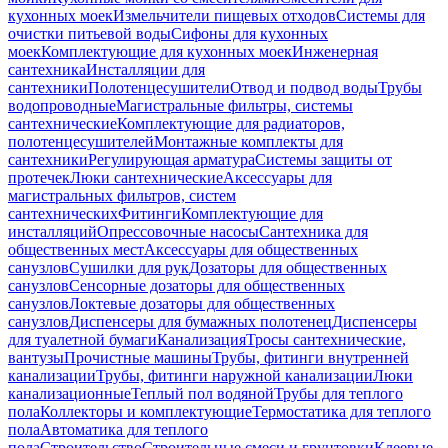
кухонных моек
Измельчители пищевых отходов
Системы для
очистки питьевой воды
Сифоны для кухонных
моек
Комплектующие для кухонных моек
Инженерная
сантехника
Инсталляции для
сантехники
Полотенцесушители
Отвод и подвод воды
Трубы
водопроводные
Магистральные фильтры, системы
сантехнические
Комплектующие для радиаторов,
полотенцесушителей
Монтажные комплекты для
сантехники
Регулирующая арматура
Системы защиты от
протечек
Люки сантехнические
Аксессуары для
магистральных фильтров, систем
сантехнических
Фитинги
Комплектующие для
инсталляций
Опрессовочные насосы
Сантехника для
общественных мест
Аксессуары для общественных
санузлов
Сушилки для рук
Дозаторы для общественных
санузлов
Сенсорные дозаторы для общественных
санузлов
Локтевые дозаторы для общественных
санузлов
Диспенсеры для бумажных полотенец
Диспенсеры
для туалетной бумаги
Канализация
Тросы сантехнические,
вантузы
Прочистные машины
Трубы, фитинги внутренней
канализации
Трубы, фитинги наружной канализации
Люки
канализационные
Теплый пол водяной
Трубы для теплого
пола
Коллекторы и комплектующие
Термостатика для теплого
пола
Автоматика для теплого
пола
Строительство
Строительные смеси и грунтовки
Клеевые