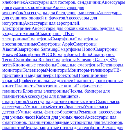
хлебопечек
Аксессуары для тостеров, сэндвичниц
Аксессуары
для кухонных комбайнов
Аксессуары для
мясорубок
Аксессуары для блендеров, миксеров
Аксессуары
для сушилок овощей и фруктов
Аксессуары для
йогуртниц
Аксессуары для аэрогрилей,
электрогрилей
Аксессуары для соковыжималок
Средства для
ухода за техникой
Смартфоны, ТВ и
электроника
Смартфоны
Смартфоны
Смартфоны
восстановленные
Смартфоны Apple
Смартфоны
Xiaomi
Смартфоны Samsung
Смартфоны Honor
Смартфоны
Huawei
Смартфоны POCO
Смартфоны Infinix
Смартфоны
Tecno
Смартфоны Realme
Смартфоны Samsung Galaxy S26
series
Кнопочные телефоны
Складные смартфоны
Телевизоры,
мониторы
Телевизоры
Мониторы
Мониторы-телевизоры
ТВ-
приставки и медиаплееры
Проекторы
Проекционные
экраны
Профессиональные дисплеи
Планшеты, электронные
книги
Планшеты
Электронные книги
Графические
планшеты
Блокноты электронные
Чехлы, бамперы для
планшетов
Аксессуары для планшетов,
смартфонов
Аксессуары для электронных книг
Смарт-часы,
аксессуары
Умные часы
Фитнес-браслеты
Умные часы
детские
Умные часы, фитнес-браслеты
Ремешки, аксессуары
для умных часов
Кабели для умных часов
Аксессуары для
смартфонов, планшетов
Зарядные устройства для телефонов,
планшетов
Чехлы, защитные стекла для телефонов
Чехлы для