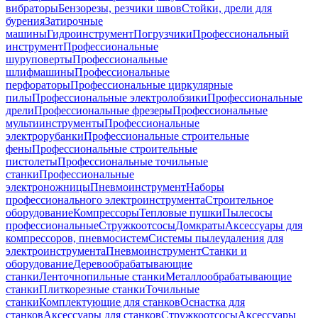
вибраторы
Бензорезы, резчики швов
Стойки, дрели для
бурения
Затирочные
машины
Гидроинструмент
Погрузчики
Профессиональный
инструмент
Профессиональные
шуруповерты
Профессиональные
шлифмашины
Профессиональные
перфораторы
Профессиональные циркулярные
пилы
Профессиональные электролобзики
Профессиональные
дрели
Профессиональные фрезеры
Профессиональные
мультиинструменты
Профессиональные
электрорубанки
Профессиональные строительные
фены
Профессиональные строительные
пистолеты
Профессиональные точильные
станки
Профессиональные
электроножницы
Пневмоинструмент
Наборы
профессионального электроинструмента
Строительное
оборудование
Компрессоры
Тепловые пушки
Пылесосы
профессиональные
Стружкоотсосы
Домкраты
Аксессуары для
компрессоров, пневмосистем
Системы пылеудаления для
электроинструмента
Пневмоинструмент
Станки и
оборудование
Деревообрабатывающие
станки
Ленточнопильные станки
Металлообрабатывающие
станки
Плиткорезные станки
Точильные
станки
Комплектующие для станков
Оснастка для
станков
Аксессуары для станков
Стружкоотсосы
Аксессуары