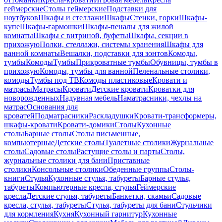
геймерские
Столы геймерские
Подставки для
ноутбуков
Шкафы и стеллажи
Шкафы
Стенки, горки
Шкафы-
купе
Шкафы-гармошки
Шкафы-пеналы для жилой
комнаты
Шкафы с витриной, буфеты
Шкафы, секции в
прихожую
Полки, стеллажи, системы хранения
Шкафы для
ванной комнаты
Вешалки, подставки для зонтов
Комоды,
тумбы
Комоды
Тумбы
Прикроватные тумбы
Обувницы, тумбы в
прихожую
Комоды, тумбы для ванной
Пеленальные столики,
комоды
Тумбы под ТВ
Комоды пластиковые
Кровати и
матрасы
Матрасы
Кровати
Детские кровати
Кроватки для
новорожденных
Надувная мебель
Наматрасники, чехлы на
матрас
Основания для
кроватей
Подматрасники
Раскладушки
Кровати-трансформеры,
шкафы-кровати
Кровати-домики
Столы
Кухонные
столы
Барные столы
Столы письменные,
компьютерные
Детские столы
Туалетные столики
Журнальные
столы
Садовые столы
Растущие столы и парты
Столы,
журнальные столики для бани
Приставные
столики
Консольные столики
Обеденные группы
Столы-
книги
Стулья
Кухонные стулья, табуреты
Барные стулья,
табуреты
Компьютерные кресла, стулья
Геймерские
кресла
Детские стулья, табуреты
Банкетки, скамьи
Садовые
кресла, стулья, табуреты
Стулья, табуреты для бани
Стульчики
для кормления
Кухня
Кухонный гарнитур
Кухонные