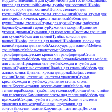
модули
Столешницы для кухни
Мебель для гостиной
Диваны,
кресла для гостиной
Комоды, тумбы для гостиной
Шкафы,
стенки, горки для гостиной
Полки, стеллажи для
гостиной
Журнальные столы, столы-книги
Кресла, стулья для
дома
Кресла-качалки, кресла-маятники
Мебель для
кухни
Столы, столики
Стулья для кухни
Стулья, табуреты
барные
Кухонный гарнитур
Кухонные модули
Кухонные
уголки, диваны
Стульчики для кормления
Системы хранения
для кухни
Мебель для ванной
Тумбы, консоли для
ванной
Шкафы, пеналы для ванной
Шкафчики, полки для
ванной
Зеркала для ванной
Аксессуары для ванной
Мебель-
трансформер
Мебель-трансформер
Кровати-
трансформеры
Детские кроватки-трансформеры
Столы-
трансформеры
Мебель для спальни
Зеркала
Комплекты мебели
для спальни
Прикроватные тумбы
Комоды и тумбы для
спальни
Туалетные столики
Шкафы для спальни
Мебель для
жилых комнат
Диваны, кресла для дома
Шкафы, стенки,
секции
Полки, стеллажи, системы хранения
Стулья,
кресла
Комоды и тумбы
Журнальные столы, столы-
книги
Кресла-качалки, кресла-маятники
Мебель для
телевизора
Комоды, тумбы под телевизор
Кронштейны, стойки
для телевизора
Каминокомплекты под телевизор
Мебель для
прихожей
Секции, тумбы в прихожую
Полки и системы
хранения в прихожую
Вешалки, подставки для
зонтов
Банкетки, скамьи
Ключницы, газетницы
Детская