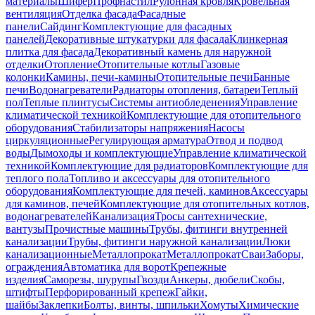
материалы
Шифер
Профнастил
Рулонная кровля
Кровельная
вентиляция
Отделка фасада
Фасадные
панели
Сайдинг
Комплектующие для фасадных
панелей
Декоративные штукатурки для фасада
Клинкерная
плитка для фасада
Декоративный камень для наружной
отделки
Отопление
Отопительные котлы
Газовые
колонки
Камины, печи-камины
Отопительные печи
Банные
печи
Водонагреватели
Радиаторы отопления, батареи
Теплый
пол
Теплые плинтусы
Системы антиобледенения
Управление
климатической техникой
Комплектующие для отопительного
оборудования
Стабилизаторы напряжения
Насосы
циркуляционные
Регулирующая арматура
Отвод и подвод
воды
Дымоходы и комплектующие
Управление климатической
техникой
Комплектующие для радиаторов
Комплектующие для
теплого пола
Топливо и аксессуары для отопительного
оборудования
Комплектующие для печей, каминов
Аксессуары
для каминов, печей
Комплектующие для отопительных котлов,
водонагревателей
Канализация
Тросы сантехнические,
вантузы
Прочистные машины
Трубы, фитинги внутренней
канализации
Трубы, фитинги наружной канализации
Люки
канализационные
Металлопрокат
Металлопрокат
Сваи
Заборы,
ограждения
Автоматика для ворот
Крепежные
изделия
Саморезы, шурупы
Гвозди
Анкеры, дюбели
Скобы,
штифты
Перфорированный крепеж
Гайки,
шайбы
Заклепки
Болты, винты, шпильки
Хомуты
Химические