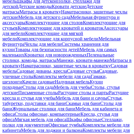
мебель
Шкафы для детской
Полки, стеллажи для
детской
Детские комоды
Кровати детские
Детские
матрасы
Матрасы в кроватку
Наматрасники, защитные чехлы
детские
Мебель для детского сада
Мебельная фурнитура и
аксессуары
Комплектующие для столов
Комплектующие для
стульев
Комплектующие для кроватей и кроваток
Аксессуары
для мебели
Комплектующие для мягкой
мебели
Комплектующие для корпусной мебели
Мебельная
фурнитура
Чехлы для мебели
Системы хранения для
кухни
Товары для безопасности детей
Мебель для самых
маленьких
Кроватки для новорожденных
Пеленальные
столики, комоды, матрасы
Манежи, кровати-манежи
Матрасы в
кроватку
Наматрасники, защитные чехлы в кроватку
Садовая
мебель
Садовые диваны, кресла
Садовые стулья
Садовые,
уличные столы
Комплекты мебели для сада
Гамаки,
шезлонги
Качели садовые
Надувная мебель
Кухни
походные
Столы для сада
Мебель для учебы
Столы, стулья
детские
Письменные столы
Растущие столы и парты
Растущие
кресла и стулья для учебы
Мебель для бани и сауны
Стулья,
табуретки, подставки для бани
Скамьи для бани
Столы для
бани
Журнальные столики для бани
Мебель для кабинета и
офиса
Столы офисные, компьютерные
Кресла, стулья для
офиса
Мягкая мебель для офиса
Шкафы офисные
Стеллажи,
полки для документов
Офисные тумбы
Комплекты мебели для
кабинета
Мебель для лоджии и балкона
Комплекты мебели для