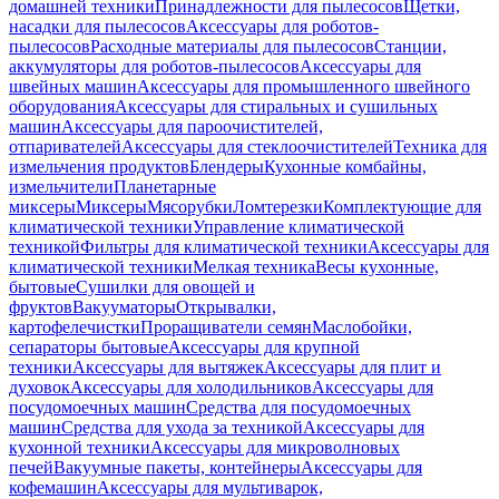
домашней техники
Принадлежности для пылесосов
Щетки,
насадки для пылесосов
Аксессуары для роботов-
пылесосов
Расходные материалы для пылесосов
Станции,
аккумуляторы для роботов-пылесосов
Аксессуары для
швейных машин
Аксессуары для промышленного швейного
оборудования
Аксессуары для стиральных и сушильных
машин
Аксессуары для пароочистителей,
отпаривателей
Аксессуары для стеклоочистителей
Техника для
измельчения продуктов
Блендеры
Кухонные комбайны,
измельчители
Планетарные
миксеры
Миксеры
Мясорубки
Ломтерезки
Комплектующие для
климатической техники
Управление климатической
техникой
Фильтры для климатической техники
Аксессуары для
климатической техники
Мелкая техника
Весы кухонные,
бытовые
Сушилки для овощей и
фруктов
Вакууматоры
Открывалки,
картофелечистки
Проращиватели семян
Маслобойки,
сепараторы бытовые
Аксессуары для крупной
техники
Аксессуары для вытяжек
Аксессуары для плит и
духовок
Аксессуары для холодильников
Аксессуары для
посудомоечных машин
Средства для посудомоечных
машин
Средства для ухода за техникой
Аксессуары для
кухонной техники
Аксессуары для микроволновых
печей
Вакуумные пакеты, контейнеры
Аксессуары для
кофемашин
Аксессуары для мультиварок,