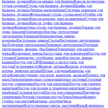
балкона, лоджии
Кресла-мешки для балкона
Кресла подвесные,
стулья садовые
Столы для балкона, лоджии
Шкафы для
балкона, лоджии
Дверцы жалюзийные
Системы хранения для
балкона, лоджии
Журнальные столы, столы-книги
Тумбы для
балкона, лоджии
Кресла-качалки, кресла-маятники
Стулья для
балкона, лоджии
Кресла, пуфы для балкона,
лоджии
Компактные столы для балкона, лоджии
Товары для
дома, бакалея
Освещение
Люстры, потолочные
светильники
Торшеры
Прикроватные лампы,
ночники
Настольные лампы
Споты
Настенные светильники,
бра
Точечные светильники
Трековые светильники
Уличные
светильники, фонари, бра
Лампы
Освещение для картин,
зеркал
Кольцевые лампы
Аксессуары для освещения
Посуда для
готовки
Сковороды, сотейники, воки
Кастрюли, ковши,
казаны
Посуда для СВЧ
Крышки и аксессуары для
посуды
Гастроемкости
Жалюзи, шторы
Жалюзи, рулонные
шторы, римские шторы
Шторы, гардины
Карнизы для
штор
Комплектующие для штор, карнизов, жалюзи
Пленки для
окон
Электроприводные солнцезащитные системы
Столовая
посуда, сервировка
Посуда для напитков
Посуда для горячих
напитков
Посуда для подачи и хранения напитков
Столовые
приборы
Столовая посуда
Посуда для сервировки
Предметы
сервировки
Детская столовая посуда
Декор
Зеркала
Кашпо,
стойки для цветов
Картины, постеры
Часы
интерьерные
Искусственные цветы, растения
Вазы
Ключницы,