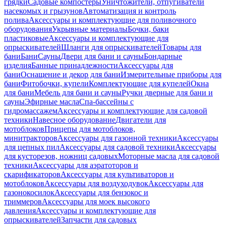
грядки
Садовые компостеры
Уничтожители, отпугиватели
насекомых и грызунов
Автоматизация и контроль
полива
Аксессуары и комплектующие для поливочного
оборудования
Укрывные материалы
Бочки, баки
пластиковые
Аксессуары и комплектующие для
опрыскивателей
Шланги для опрыскивателей
Товары для
бани
Бани
Сауны
Двери для бани и сауны
Бондарные
изделия
Банные принадлежности
Аксессуары для
бани
Оснащение и декор для бани
Измерительные приборы для
бани
Фитобочки, купели
Комплектующие для купелей
Окна
для бани
Мебель для бани и сауны
Ручки дверные для бани и
сауны
Эфирные масла
Спа-бассейны с
гидромассажем
Аксессуары и комплектующие для садовой
техники
Навесное оборудование
Двигатели для
мотоблоков
Прицепы для мотоблоков,
минитракторов
Аксессуары для газонной техники
Аксессуары
для цепных пил
Аксессуары для садовой техники
Аксессуары
для кусторезов, ножниц садовых
Моторные масла для садовой
техники
Аксессуары для аэратоторов и
скарификаторов
Аксессуары для культиваторов и
мотоблоков
Аксессуары для воздуходувок
Аксессуары для
газонокосилок
Аксессуары для бензокос и
триммеров
Аксессуары для моек высокого
давления
Аксессуары и комплектующие для
опрыскивателей
Запчасти для садовых