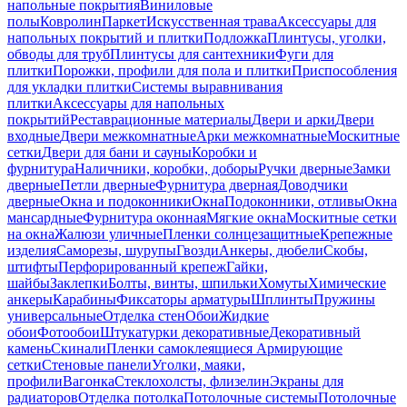
напольные покрытия
Виниловые
полы
Ковролин
Паркет
Искусственная трава
Аксессуары для
напольных покрытий и плитки
Подложка
Плинтусы, уголки,
обводы для труб
Плинтусы для сантехники
Фуги для
плитки
Порожки, профили для пола и плитки
Приспособления
для укладки плитки
Системы выравнивания
плитки
Аксессуары для напольных
покрытий
Реставрационные материалы
Двери и арки
Двери
входные
Двери межкомнатные
Арки межкомнатные
Москитные
сетки
Двери для бани и сауны
Коробки и
фурнитура
Наличники, коробки, доборы
Ручки дверные
Замки
дверные
Петли дверные
Фурнитура дверная
Доводчики
дверные
Окна и подоконники
Окна
Подоконники, отливы
Окна
мансардные
Фурнитура оконная
Мягкие окна
Москитные сетки
на окна
Жалюзи уличные
Пленки солнцезащитные
Крепежные
изделия
Саморезы, шурупы
Гвозди
Анкеры, дюбели
Скобы,
штифты
Перфорированный крепеж
Гайки,
шайбы
Заклепки
Болты, винты, шпильки
Хомуты
Химические
анкеры
Карабины
Фиксаторы арматуры
Шплинты
Пружины
универсальные
Отделка стен
Обои
Жидкие
обои
Фотообои
Штукатурки декоративные
Декоративный
камень
Скинали
Пленки самоклеящиеся
Армирующие
сетки
Стеновые панели
Уголки, маяки,
профили
Вагонка
Стеклохолсты, флизелин
Экраны для
радиаторов
Отделка потолка
Потолочные системы
Потолочные