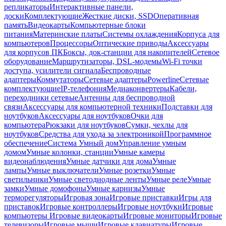
репликаторы
Интерактивные панели,
доски
Комплектующие
Жесткие диски, SSD
Оперативная
память
Видеокарты
Компьютерные блоки
питания
Материнские платы
Системы охлаждения
Корпуса для
компьютеров
Процессоры
Оптические приводы
Аксессуары
для корпусов ПК
Боксы, док-станции для накопителей
Сетевое
оборудование
Маршрутизаторы, DSL-модемы
Wi-Fi точки
доступа, усилители сигнала
Беспроводные
адаптеры
Коммутаторы
Сетевые адаптеры
Powerline
Сетевые
комплектующие
IP-телефония
Медиаконвертеры
Кабели,
переходники сетевые
Антенны для беспроводной
связи
Аксессуары для компьютерной техники
Подставки для
ноутбуков
Аксессуары для ноутбуков
Очки для
компьютера
Рюкзаки для ноутбуков
Сумки, чехлы для
ноутбуков
Средства для ухода за электроникой
Программное
обеспечение
Система Умный дом
Управление умным
домом
Умные колонки, станции
Умные камеры
видеонаблюдения
Умные датчики для дома
Умные
лампы
Умные выключатели
Умные розетки
Умные
светильники
Умные светодиодные ленты
Умные реле
Умные
замки
Умные домофоны
Умные карнизы
Умные
терморегуляторы
Игровая зона
Игровые приставки
Игры для
приставок
Игровые контроллеры
Игровые ноутбуки
Игровые
компьютеры
Игровые видеокарты
Игровые мониторы
Игровые
телевизоры
Игровые мыши
Игровые клавиатуры
Игровые