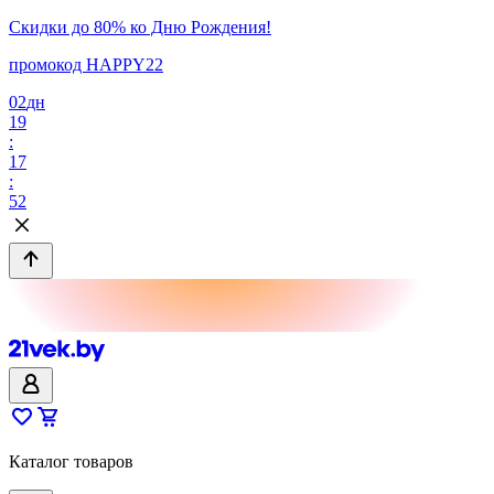
Скидки до 80% ко Дню Рождения!
промокод HAPPY22
02
дн
19
:
17
:
52
Каталог товаров