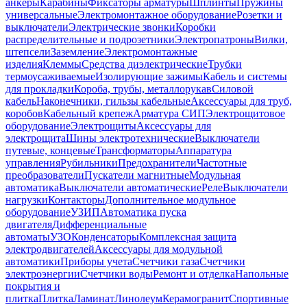
анкеры
Карабины
Фиксаторы арматуры
Шплинты
Пружины
универсальные
Электромонтажное оборудование
Розетки и
выключатели
Электрические звонки
Коробки
распределительные и подрозетники
Электропатроны
Вилки,
штепсели
Заземление
Электромонтажные
изделия
Клеммы
Средства диэлектрические
Трубки
термоусаживаемые
Изолирующие зажимы
Кабель и системы
для прокладки
Короба, трубы, металлорукав
Силовой
кабель
Наконечники, гильзы кабельные
Аксессуары для труб,
коробов
Кабельный крепеж
Арматура СИП
Электрощитовое
оборудование
Электрощиты
Аксессуары для
электрощита
Шины электротехнические
Выключатели
путевые, концевые
Трансформаторы
Аппаратура
управления
Рубильники
Предохранители
Частотные
преобразователи
Пускатели магнитные
Модульная
автоматика
Выключатели автоматические
Реле
Выключатели
нагрузки
Контакторы
Дополнительное модульное
оборудование
УЗИП
Автоматика пуска
двигателя
Дифференциальные
автоматы
УЗО
Конденсаторы
Комплексная защита
электродвигателей
Аксессуары для модульной
автоматики
Приборы учета
Счетчики газа
Счетчики
электроэнергии
Счетчики воды
Ремонт и отделка
Напольные
покрытия и
плитка
Плитка
Ламинат
Линолеум
Керамогранит
Спортивные