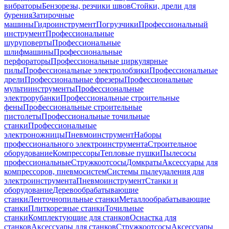
вибраторы
Бензорезы, резчики швов
Стойки, дрели для
бурения
Затирочные
машины
Гидроинструмент
Погрузчики
Профессиональный
инструмент
Профессиональные
шуруповерты
Профессиональные
шлифмашины
Профессиональные
перфораторы
Профессиональные циркулярные
пилы
Профессиональные электролобзики
Профессиональные
дрели
Профессиональные фрезеры
Профессиональные
мультиинструменты
Профессиональные
электрорубанки
Профессиональные строительные
фены
Профессиональные строительные
пистолеты
Профессиональные точильные
станки
Профессиональные
электроножницы
Пневмоинструмент
Наборы
профессионального электроинструмента
Строительное
оборудование
Компрессоры
Тепловые пушки
Пылесосы
профессиональные
Стружкоотсосы
Домкраты
Аксессуары для
компрессоров, пневмосистем
Системы пылеудаления для
электроинструмента
Пневмоинструмент
Станки и
оборудование
Деревообрабатывающие
станки
Ленточнопильные станки
Металлообрабатывающие
станки
Плиткорезные станки
Точильные
станки
Комплектующие для станков
Оснастка для
станков
Аксессуары для станков
Стружкоотсосы
Аксессуары