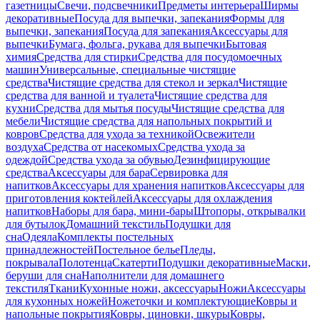
газетницы
Свечи, подсвечники
Предметы интерьера
Ширмы
декоративные
Посуда для выпечки, запекания
Формы для
выпечки, запекания
Посуда для запекания
Аксессуары для
выпечки
Бумага, фольга, рукава для выпечки
Бытовая
химия
Средства для стирки
Средства для посудомоечных
машин
Универсальные, специальные чистящие
средства
Чистящие средства для стекол и зеркал
Чистящие
средства для ванной и туалета
Чистящие средства для
кухни
Средства для мытья посуды
Чистящие средства для
мебели
Чистящие средства для напольных покрытий и
ковров
Средства для ухода за техникой
Освежители
воздуха
Средства от насекомых
Средства ухода за
одеждой
Средства ухода за обувью
Дезинфицирующие
средства
Аксессуары для бара
Сервировка для
напитков
Аксессуары для хранения напитков
Аксессуары для
приготовления коктейлей
Аксессуары для охлаждения
напитков
Наборы для бара, мини-бары
Штопоры, открывалки
для бутылок
Домашний текстиль
Подушки для
сна
Одеяла
Комплекты постельных
принадлежностей
Постельное белье
Пледы,
покрывала
Полотенца
Скатерти
Подушки декоративные
Маски,
беруши для сна
Наполнители для домашнего
текстиля
Ткани
Кухонные ножи, аксессуары
Ножи
Аксессуары
для кухонных ножей
Ножеточки и комплектующие
Ковры и
напольные покрытия
Ковры, циновки, шкуры
Ковры,