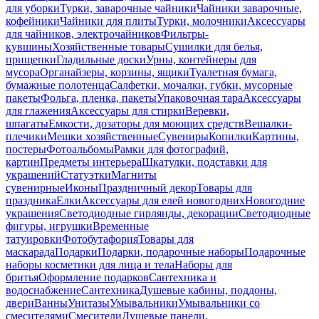
для уборки
Турки, заварочные чайники
Чайники заварочные,
кофейники
Чайники для плиты
Турки, молочники
Аксессуары
для чайников, электрочайников
Фильтры-
кувшины
Хозяйственные товары
Сушилки для белья,
прищепки
Гладильные доски
Урны, контейнеры для
мусора
Органайзеры, корзины, ящики
Туалетная бумага,
бумажные полотенца
Салфетки, мочалки, губки, мусорные
пакеты
Фольга, пленка, пакеты
Упаковочная тара
Аксессуары
для глажения
Аксессуары для стирки
Веревки,
шпагаты
Емкости, дозаторы для моющих средств
Вешалки-
плечики
Мешки хозяйственные
Сувениры
Копилки
Картины,
постеры
Фотоальбомы
Рамки для фотографий,
картин
Предметы интерьера
Шкатулки, подставки для
украшений
Статуэтки
Магниты
сувенирные
Иконы
Праздничный декор
Товары для
праздника
Елки
Аксессуары для елей новогодних
Новогодние
украшения
Светодиодные гирлянды, декорации
Светодиодные
фигуры, игрушки
Временные
татуировки
Фотобутафория
Товары для
маскарада
Подарки
Подарки, подарочные наборы
Подарочные
наборы косметики для лица и тела
Наборы для
бритья
Оформление подарков
Сантехника и
водоснабжение
Сантехника
Душевые кабины, поддоны,
двери
Ванны
Унитазы
Умывальники
Умывальники со
смесителями
Смесители
Душевые панели,