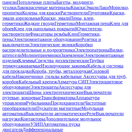
панели
Потолочные плиты
Багеты, молдинги,
уголки
Лакокрасочные материалы
Краски
Эмали
Лаки
Морилки,
пропитки
Колеры для краски
Растворители
Грунтовки
Краски,
эмали аэрозольные
Краски, эмали
Пены, клеи,
герметики
Жидкие гвозди
Герметики
Монтажная пена
Клеи для
обоев
Клеи для напольных покрытий
Очистители,
растворители
Фиксаторы резьбы
Клеи
Герметики,
пены
Электромонтажное оборудование
Розетки и
выключатели
Электрические звонки
Коробки
распределительные и подрозетники
Электропатроны
Вилки,
штепсели
Молниеприемники
Заземление
Электромонтажные
изделия
Клеммы
Средства диэлектрические
Трубки
термоусаживаемые
Изолирующие зажимы
Кабель и системы
для прокладки
Короба, трубы, металлорукав
Силовой
кабель
Наконечники, гильзы кабельные
Аксессуары для труб,
коробов
Кабельный крепеж
Арматура СИП
Электрощитовое
оборудование
Электрощиты
Аксессуары для
электрощита
Шины электротехнические
Выключатели
путевые, концевые
Трансформаторы
Аппаратура
управления
Рубильники
Предохранители
Частотные
преобразователи
Пускатели магнитные
Модульная
автоматика
Выключатели автоматические
Реле
Выключатели
нагрузки
Контакторы
Дополнительное модульное
оборудование
УЗИП
Автоматика пуска
двигателя
Дифференциальные