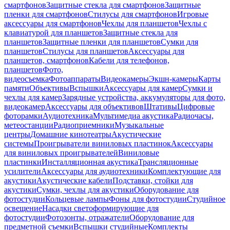
смартфонов
Защитные стекла для смартфонов
Защитные
пленки для смартфонов
Стилусы для смартфонов
Игровые
аксессуары для смартфонов
Чехлы для планшетов
Чехлы с
клавиатурой для планшетов
Защитные стекла для
планшетов
Защитные пленки для планшетов
Сумки для
планшетов
Стилусы для планшетов
Аксессуары для
планшетов, смартфонов
Кабели для телефонов,
планшетов
Фото,
видеосъемка
Фотоаппараты
Видеокамеры
Экшн-камеры
Карты
памяти
Объективы
Вспышки
Аксессуары для камер
Сумки и
чехлы для камер
Зарядные устройства, аккумуляторы для фото,
видеокамер
Аксессуары для объективов
Штативы
Цифровые
фоторамки
Аудиотехника
Мультимедиа акустика
Радиочасы,
метеостанции
Радиоприемники
Музыкальные
центры
Домашние кинотеатры
Акустические
системы
Проигрыватели виниловых пластинок
Аксессуары
для виниловых проигрывателей
Виниловые
пластинки
Инсталляционная акустика
Трансляционные
усилители
Аксессуары для аудиотехники
Комплектующие для
акустики
Акустические кабели
Подставки, стойки для
акустики
Сумки, чехлы для акустики
Оборудование для
фотостудии
Кольцевые лампы
Фоны для фотостудии
Студийное
освещение
Насадки светоформирующие для
фотостудии
Фотозонты, отражатели
Оборудование для
предметной съемки
Вспышки студийные
Комплекты