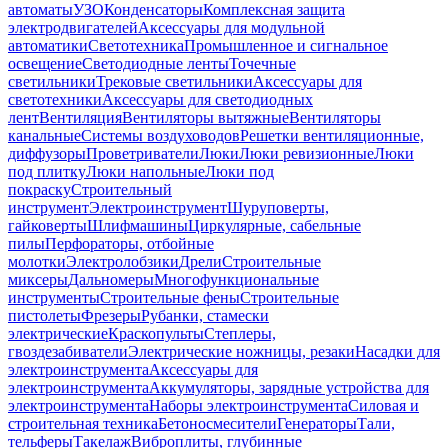
автоматы
УЗО
Конденсаторы
Комплексная защита
электродвигателей
Аксессуары для модульной
автоматики
Светотехника
Промышленное и сигнальное
освещение
Светодиодные ленты
Точечные
светильники
Трековые светильники
Аксессуары для
светотехники
Аксессуары для светодиодных
лент
Вентиляция
Вентиляторы вытяжные
Вентиляторы
канальные
Системы воздуховодов
Решетки вентиляционные,
диффузоры
Проветриватели
Люки
Люки ревизионные
Люки
под плитку
Люки напольные
Люки под
покраску
Строительный
инструмент
Электроинструмент
Шуруповерты,
гайковерты
Шлифмашины
Циркулярные, сабельные
пилы
Перфораторы, отбойные
молотки
Электролобзики
Дрели
Строительные
миксеры
Дальномеры
Многофункциональные
инструменты
Строительные фены
Строительные
пистолеты
Фрезеры
Рубанки, стамески
электрические
Краскопульты
Степлеры,
гвоздезабиватели
Электрические ножницы, резаки
Насадки для
электроинструмента
Аксессуары для
электроинструмента
Аккумуляторы, зарядные устройства для
электроинструмента
Наборы электроинструмента
Силовая и
строительная техника
Бетоносмесители
Генераторы
Тали,
тельферы
Такелаж
Виброплиты, глубинные