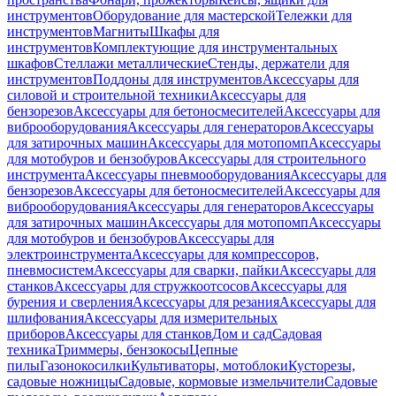
инструментов
Оборудование для мастерской
Тележки для
инструментов
Магниты
Шкафы для
инструментов
Комплектующие для инструментальных
шкафов
Стеллажи металлические
Стенды, держатели для
инструментов
Поддоны для инструментов
Аксессуары для
силовой и строительной техники
Аксессуары для
бензорезов
Аксессуары для бетоносмесителей
Аксессуары для
виброоборудования
Аксессуары для генераторов
Аксессуары
для затирочных машин
Аксессуары для мотопомп
Аксессуары
для мотобуров и бензобуров
Аксессуары для строительного
инструмента
Аксессуары пневмооборудования
Аксессуары для
бензорезов
Аксессуары для бетоносмесителей
Аксессуары для
виброоборудования
Аксессуары для генераторов
Аксессуары
для затирочных машин
Аксессуары для мотопомп
Аксессуары
для мотобуров и бензобуров
Аксессуары для
электроинструмента
Аксессуары для компрессоров,
пневмосистем
Аксессуары для сварки, пайки
Аксессуары для
станков
Аксессуары для стружкоотсосов
Аксессуары для
бурения и сверления
Аксессуары для резания
Аксессуары для
шлифования
Аксессуары для измерительных
приборов
Аксессуары для станков
Дом и сад
Садовая
техника
Триммеры, бензокосы
Цепные
пилы
Газонокосилки
Культиваторы, мотоблоки
Кусторезы,
садовые ножницы
Садовые, кормовые измельчители
Садовые