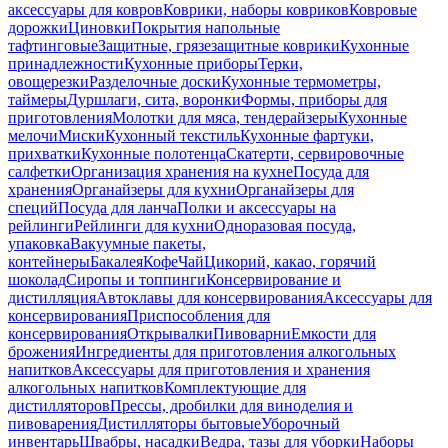
аксессуары для ковров
Коврики, наборы ковриков
Ковровые
дорожки
Циновки
Покрытия напольные
тафтинговые
Защитные, грязезащитные коврики
Кухонные
принадлежности
Кухонные приборы
Терки,
овощерезки
Разделочные доски
Кухонные термометры,
таймеры
Дуршлаги, сита, воронки
Формы, приборы для
приготовления
Молотки для мяса, тендерайзеры
Кухонные
мелочи
Миски
Кухонный текстиль
Кухонные фартуки,
прихватки
Кухонные полотенца
Скатерти, сервировочные
салфетки
Организация хранения на кухне
Посуда для
хранения
Органайзеры для кухни
Органайзеры для
специй
Посуда для ланча
Полки и аксессуары на
рейлинги
Рейлинги для кухни
Одноразовая посуда,
упаковка
Вакуумные пакеты,
контейнеры
Бакалея
Кофе
Чай
Цикорий, какао, горячий
шоколад
Сиропы и топпинги
Консервирование и
дистилляция
Автоклавы для консервирования
Аксессуары для
консервирования
Приспособления для
консервирования
Открывалки
Пивоварни
Емкости для
брожения
Ингредиенты для приготовления алкогольных
напитков
Аксессуары для приготовления и хранения
алкогольных напитков
Комплектующие для
дистилляторов
Прессы, дробилки для виноделия и
пивоварения
Дистилляторы бытовые
Уборочный
инвентарь
Швабры, насадки
Ведра, тазы для уборки
Наборы