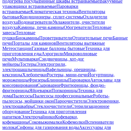
подогрева посуды
Винные шкафы встраиваемые
Вакуумные
упаковщики встраиваемые
Пароварки
встраиваемые
Климатическая техника
Вентиляторы
бытовые
Кондиционеры, сплит-системы
Охладители
воздуха
Водонагреватели
Увлажнители, очистители
воздуха
Камины, печи-камины
Обогреватели
Тепловые
завесы
Тепловые
пушки
Биокамины
Проветриватели
Отопительные печи
Банные
печи
Порталы для каминов
Вентиляторы вытяжные
Метеостанции
Газовые баллоны бытовые
Техника для
приготовления еды
Аэрогрили
Микроволновые
печи
Мультиварки
Сэндвичницы, хот-дог
мейкеры
Тостеры
Электрогрили,
электрошашлычницы
Вафельницы, орешницы,
кексницы
Хлебопечки
Ростеры, мини-печи
Йогуртницы,
мороженицы
Фризеры
Блинницы
Пароварки
Автоклавы для
консервирования
Сыроварни
Фритюрницы, фондю-
фритюрницы
Яйцеварки
Попкорницы
Техника для
дома
Пылесосы
Пылесосы профессиональные
Роботы-
пылесосы, мойщики окон
Пароочистители
Электровеники,
электрошвабры
Стеклоочистители
Стерилизационное
оборудование
Техника для приготовления
напитков
Электрочайники
Кофеварки,
кофемашины
Соковыжималки
Кофемолки
Вспениватели
молока
Сифоны для газирования воды
Аксессуары для