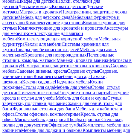
мебель
Шкафы для детской
Полки, стеллажи для
детской
Детские комоды
Кровати детские
Детские
матрасы
Матрасы в кроватку
Наматрасники, защитные чехлы
детские
Мебель для детского сада
Мебельная фурнитура и
аксессуары
Комплектующие для столов
Комплектующие для
стульев
Комплектующие для кроватей и кроваток
Аксессуары
для мебели
Комплектующие для мягкой
мебели
Комплектующие для корпусной мебели
Мебельная
фурнитура
Чехлы для мебели
Системы хранения для
кухни
Товары для безопасности детей
Мебель для самых
маленьких
Кроватки для новорожденных
Пеленальные
столики, комоды, матрасы
Манежи, кровати-манежи
Матрасы в
кроватку
Наматрасники, защитные чехлы в кроватку
Садовая
мебель
Садовые диваны, кресла
Садовые стулья
Садовые,
уличные столы
Комплекты мебели для сада
Гамаки,
шезлонги
Качели садовые
Надувная мебель
Кухни
походные
Столы для сада
Мебель для учебы
Столы, стулья
детские
Письменные столы
Растущие столы и парты
Растущие
кресла и стулья для учебы
Мебель для бани и сауны
Стулья,
табуретки, подставки для бани
Скамьи для бани
Столы для
бани
Журнальные столики для бани
Мебель для кабинета и
офиса
Столы офисные, компьютерные
Кресла, стулья для
офиса
Мягкая мебель для офиса
Шкафы офисные
Стеллажи,
полки для документов
Офисные тумбы
Комплекты мебели для
кабинета
Мебель для лоджии и балкона
Комплекты мебели для