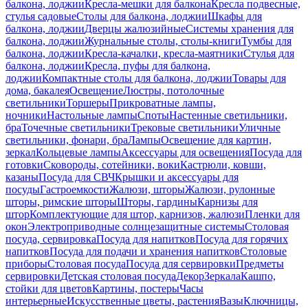
балкона, лоджии
Кресла-мешки для балкона
Кресла подвесные,
стулья садовые
Столы для балкона, лоджии
Шкафы для
балкона, лоджии
Дверцы жалюзийные
Системы хранения для
балкона, лоджии
Журнальные столы, столы-книги
Тумбы для
балкона, лоджии
Кресла-качалки, кресла-маятники
Стулья для
балкона, лоджии
Кресла, пуфы для балкона,
лоджии
Компактные столы для балкона, лоджии
Товары для
дома, бакалея
Освещение
Люстры, потолочные
светильники
Торшеры
Прикроватные лампы,
ночники
Настольные лампы
Споты
Настенные светильники,
бра
Точечные светильники
Трековые светильники
Уличные
светильники, фонари, бра
Лампы
Освещение для картин,
зеркал
Кольцевые лампы
Аксессуары для освещения
Посуда для
готовки
Сковороды, сотейники, воки
Кастрюли, ковши,
казаны
Посуда для СВЧ
Крышки и аксессуары для
посуды
Гастроемкости
Жалюзи, шторы
Жалюзи, рулонные
шторы, римские шторы
Шторы, гардины
Карнизы для
штор
Комплектующие для штор, карнизов, жалюзи
Пленки для
окон
Электроприводные солнцезащитные системы
Столовая
посуда, сервировка
Посуда для напитков
Посуда для горячих
напитков
Посуда для подачи и хранения напитков
Столовые
приборы
Столовая посуда
Посуда для сервировки
Предметы
сервировки
Детская столовая посуда
Декор
Зеркала
Кашпо,
стойки для цветов
Картины, постеры
Часы
интерьерные
Искусственные цветы, растения
Вазы
Ключницы,