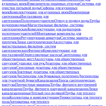
кухонных моек
Измельчители пищевых отходов
Системы для
очистки питьевой воды
Сифоны для кухонных
моек
Комплектующие для кухонных моек
Инженерная
сантехника
Инсталляции для
сантехники
Полотенцесушители
Отвод и подвод воды
Трубы
водопроводные
Магистральные фильтры, системы
сантехнические
Комплектующие для радиаторов,
полотенцесушителей
Монтажные комплекты для
сантехники
Регулирующая арматура
Системы защиты от
протечек
Люки сантехнические
Аксессуары для
магистральных фильтров, систем
сантехнических
Фитинги
Комплектующие для
инсталляций
Опрессовочные насосы
Сантехника для
общественных мест
Аксессуары для общественных
санузлов
Сушилки для рук
Дозаторы для общественных
санузлов
Сенсорные дозаторы для общественных
санузлов
Локтевые дозаторы для общественных
санузлов
Диспенсеры для бумажных полотенец
Диспенсеры
для туалетной бумаги
Канализация
Тросы сантехнические,
вантузы
Прочистные машины
Трубы, фитинги внутренней
канализации
Трубы, фитинги наружной канализации
Люки
канализационные
Теплый пол водяной
Трубы для теплого
пола
Коллекторы и комплектующие
Термостатика для теплого
пола
Автоматика для теплого
пола
Строительство
Строительные смеси и грунтовки
Клеевые