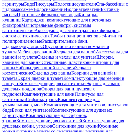
гарнитуры
Биде
Писсуары
Полотенцесушители
Спа-бассейны с
гидромассажем
Водоснабжение
Водонагреватели
Бытовые
насосы
Проточные фильтры для воды
Фильтры-
кувшины
Картриджи, комплектующие для проточных
фильтров
Магистральные фильтры, системы
сантехнические
Аксессуары для магистральных фильтров,
систем сантехнических
Трубы полипропиленовые
Фитинги
полипропиленовые
Расширительные баки,
гидроаккумуляторы
Обустройство ванной комнаты и
туалета
Мебель для ванной
Зеркала для ванной
Аксессуары для
ванной и туалета
Сиденья и чехлы для унитаза
Шторки,
карнизы для ванны
Стеклянные, пластиковые шторки для
ванны
Наборы для ванной и туалета
Зеркала
косметические
Сиденья для ванны
Коврики для ванной и
туалета
Экран-дверки в туалет
Комплектующие для мебели в
ванную
Комплектующие для сантехники
Экраны для ванн,
душевых поддонов
Опоры для ванн, душевых
поддонов
Комплектующие для ванн
Плинтусы для
сантехники
Сифоны, трапы
Комплектующие для
умывальников, моек
Комплектующие для унитазов, писсуаров,
биде
Бачки для унитазов
Комплектующие для душевых
гарнитуров
Комплектующие для сифонов,
трапов
Комплектующие для смесителей
Комплектующие для
душевых кабин, уголков
Сантехника для кухни
Кухонные
мойки
Кухонные мойки со смесителями
Смесители для