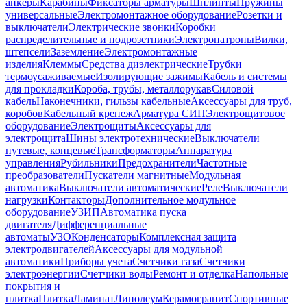
анкеры
Карабины
Фиксаторы арматуры
Шплинты
Пружины
универсальные
Электромонтажное оборудование
Розетки и
выключатели
Электрические звонки
Коробки
распределительные и подрозетники
Электропатроны
Вилки,
штепсели
Заземление
Электромонтажные
изделия
Клеммы
Средства диэлектрические
Трубки
термоусаживаемые
Изолирующие зажимы
Кабель и системы
для прокладки
Короба, трубы, металлорукав
Силовой
кабель
Наконечники, гильзы кабельные
Аксессуары для труб,
коробов
Кабельный крепеж
Арматура СИП
Электрощитовое
оборудование
Электрощиты
Аксессуары для
электрощита
Шины электротехнические
Выключатели
путевые, концевые
Трансформаторы
Аппаратура
управления
Рубильники
Предохранители
Частотные
преобразователи
Пускатели магнитные
Модульная
автоматика
Выключатели автоматические
Реле
Выключатели
нагрузки
Контакторы
Дополнительное модульное
оборудование
УЗИП
Автоматика пуска
двигателя
Дифференциальные
автоматы
УЗО
Конденсаторы
Комплексная защита
электродвигателей
Аксессуары для модульной
автоматики
Приборы учета
Счетчики газа
Счетчики
электроэнергии
Счетчики воды
Ремонт и отделка
Напольные
покрытия и
плитка
Плитка
Ламинат
Линолеум
Керамогранит
Спортивные