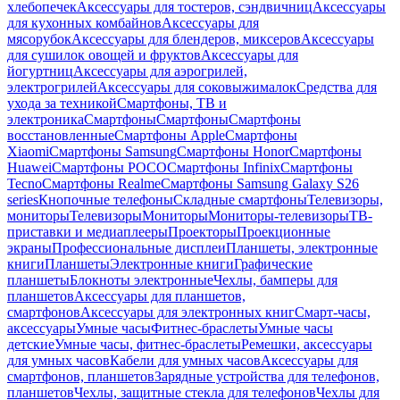
хлебопечек
Аксессуары для тостеров, сэндвичниц
Аксессуары
для кухонных комбайнов
Аксессуары для
мясорубок
Аксессуары для блендеров, миксеров
Аксессуары
для сушилок овощей и фруктов
Аксессуары для
йогуртниц
Аксессуары для аэрогрилей,
электрогрилей
Аксессуары для соковыжималок
Средства для
ухода за техникой
Смартфоны, ТВ и
электроника
Смартфоны
Смартфоны
Смартфоны
восстановленные
Смартфоны Apple
Смартфоны
Xiaomi
Смартфоны Samsung
Смартфоны Honor
Смартфоны
Huawei
Смартфоны POCO
Смартфоны Infinix
Смартфоны
Tecno
Смартфоны Realme
Смартфоны Samsung Galaxy S26
series
Кнопочные телефоны
Складные смартфоны
Телевизоры,
мониторы
Телевизоры
Мониторы
Мониторы-телевизоры
ТВ-
приставки и медиаплееры
Проекторы
Проекционные
экраны
Профессиональные дисплеи
Планшеты, электронные
книги
Планшеты
Электронные книги
Графические
планшеты
Блокноты электронные
Чехлы, бамперы для
планшетов
Аксессуары для планшетов,
смартфонов
Аксессуары для электронных книг
Смарт-часы,
аксессуары
Умные часы
Фитнес-браслеты
Умные часы
детские
Умные часы, фитнес-браслеты
Ремешки, аксессуары
для умных часов
Кабели для умных часов
Аксессуары для
смартфонов, планшетов
Зарядные устройства для телефонов,
планшетов
Чехлы, защитные стекла для телефонов
Чехлы для