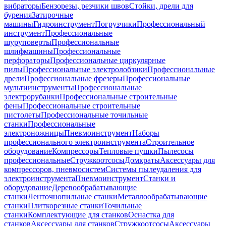
вибраторы
Бензорезы, резчики швов
Стойки, дрели для
бурения
Затирочные
машины
Гидроинструмент
Погрузчики
Профессиональный
инструмент
Профессиональные
шуруповерты
Профессиональные
шлифмашины
Профессиональные
перфораторы
Профессиональные циркулярные
пилы
Профессиональные электролобзики
Профессиональные
дрели
Профессиональные фрезеры
Профессиональные
мультиинструменты
Профессиональные
электрорубанки
Профессиональные строительные
фены
Профессиональные строительные
пистолеты
Профессиональные точильные
станки
Профессиональные
электроножницы
Пневмоинструмент
Наборы
профессионального электроинструмента
Строительное
оборудование
Компрессоры
Тепловые пушки
Пылесосы
профессиональные
Стружкоотсосы
Домкраты
Аксессуары для
компрессоров, пневмосистем
Системы пылеудаления для
электроинструмента
Пневмоинструмент
Станки и
оборудование
Деревообрабатывающие
станки
Ленточнопильные станки
Металлообрабатывающие
станки
Плиткорезные станки
Точильные
станки
Комплектующие для станков
Оснастка для
станков
Аксессуары для станков
Стружкоотсосы
Аксессуары