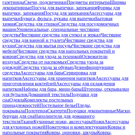
газетницы
Свечи, подсвечники
Предметы интерьера
Ширмы
декоративные
Посуда для выпечки, запекания
Формы для
выпечки, запекания
Посуда для запекания
Аксессуары для
выпечки
Бумага, фольга, рукава для выпечки
Бытовая
химия
Средства для стирки
Средства для посудомоечных
машин
Универсальные, специальные чистящие
средства
Чистящие средства для стекол и зеркал
Чистящие
средства для ванной и туалета
Чистящие средства для
кухни
Средства для мытья посуды
Чистящие средства для
мебели
Чистящие средства для напольных покрытий и
ковров
Средства для ухода за техникой
Освежители
воздуха
Средства от насекомых
Средства ухода за
одеждой
Средства ухода за обувью
Дезинфицирующие
средства
Аксессуары для бара
Сервировка для
напитков
Аксессуары для хранения напитков
Аксессуары для
приготовления коктейлей
Аксессуары для охлаждения
напитков
Наборы для бара, мини-бары
Штопоры, открывалки
для бутылок
Домашний текстиль
Подушки для
сна
Одеяла
Комплекты постельных
принадлежностей
Постельное белье
Пледы,
покрывала
Полотенца
Скатерти
Подушки декоративные
Маски,
беруши для сна
Наполнители для домашнего
текстиля
Ткани
Кухонные ножи, аксессуары
Ножи
Аксессуары
для кухонных ножей
Ножеточки и комплектующие
Ковры и
напольные покрытия
Ковры, циновки, шкуры
Ковры,