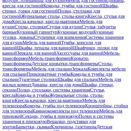
модули
Столешницы для кухни
Мебель для гостиной
Диваны,
кресла для гостиной
Комоды, тумбы для гостиной
Шкафы,
стенки, горки для гостиной
Полки, стеллажи для
гостиной
Журнальные столы, столы-книги
Кресла, стулья для
дома
Кресла-качалки, кресла-маятники
Мебель для
кухни
Столы, столики
Стулья для кухни
Стулья, табуреты
барные
Кухонный гарнитур
Кухонные модули
Кухонные
уголки, диваны
Стульчики для кормления
Системы хранения
для кухни
Мебель для ванной
Тумбы, консоли для
ванной
Шкафы, пеналы для ванной
Шкафчики, полки для
ванной
Зеркала для ванной
Аксессуары для ванной
Мебель-
трансформер
Мебель-трансформер
Кровати-
трансформеры
Детские кроватки-трансформеры
Столы-
трансформеры
Мебель для спальни
Зеркала
Комплекты мебели
для спальни
Прикроватные тумбы
Комоды и тумбы для
спальни
Туалетные столики
Шкафы для спальни
Мебель для
жилых комнат
Диваны, кресла для дома
Шкафы, стенки,
секции
Полки, стеллажи, системы хранения
Стулья,
кресла
Комоды и тумбы
Журнальные столы, столы-
книги
Кресла-качалки, кресла-маятники
Мебель для
телевизора
Комоды, тумбы под телевизор
Кронштейны, стойки
для телевизора
Каминокомплекты под телевизор
Мебель для
прихожей
Секции, тумбы в прихожую
Полки и системы
хранения в прихожую
Вешалки, подставки для
зонтов
Банкетки, скамьи
Ключницы, газетницы
Детская