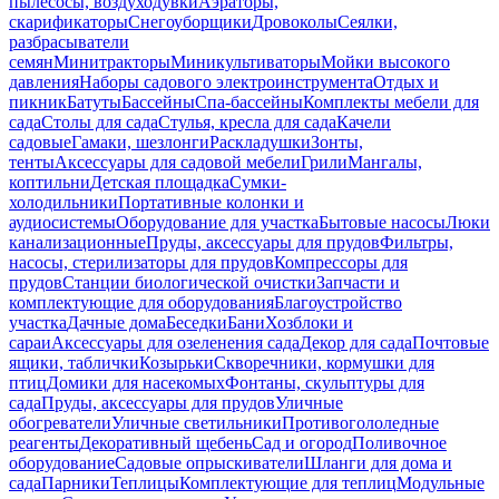
пылесосы, воздуходувки
Аэраторы,
скарификаторы
Снегоуборщики
Дровоколы
Сеялки,
разбрасыватели
семян
Минитракторы
Миникультиваторы
Мойки высокого
давления
Наборы садового электроинструмента
Отдых и
пикник
Батуты
Бассейны
Спа-бассейны
Комплекты мебели для
сада
Столы для сада
Стулья, кресла для сада
Качели
садовые
Гамаки, шезлонги
Раскладушки
Зонты,
тенты
Аксессуары для садовой мебели
Грили
Мангалы,
коптильни
Детская площадка
Сумки-
холодильники
Портативные колонки и
аудиосистемы
Оборудование для участка
Бытовые насосы
Люки
канализационные
Пруды, аксессуары для прудов
Фильтры,
насосы, стерилизаторы для прудов
Компрессоры для
прудов
Станции биологической очистки
Запчасти и
комплектующие для оборудования
Благоустройство
участка
Дачные дома
Беседки
Бани
Хозблоки и
сараи
Аксессуары для озеленения сада
Декор для сада
Почтовые
ящики, таблички
Козырьки
Скворечники, кормушки для
птиц
Домики для насекомых
Фонтаны, скульптуры для
сада
Пруды, аксессуары для прудов
Уличные
обогреватели
Уличные светильники
Противогололедные
реагенты
Декоративный щебень
Сад и огород
Поливочное
оборудование
Садовые опрыскиватели
Шланги для дома и
сада
Парники
Теплицы
Комплектующие для теплиц
Модульные