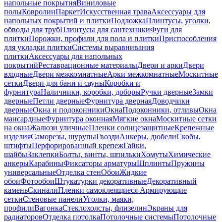
напольные покрытия
Виниловые
полы
Ковролин
Паркет
Искусственная трава
Аксессуары для
напольных покрытий и плитки
Подложка
Плинтусы, уголки,
обводы для труб
Плинтусы для сантехники
Фуги для
плитки
Порожки, профили для пола и плитки
Приспособления
для укладки плитки
Системы выравнивания
плитки
Аксессуары для напольных
покрытий
Реставрационные материалы
Двери и арки
Двери
входные
Двери межкомнатные
Арки межкомнатные
Москитные
сетки
Двери для бани и сауны
Коробки и
фурнитура
Наличники, коробки, доборы
Ручки дверные
Замки
дверные
Петли дверные
Фурнитура дверная
Доводчики
дверные
Окна и подоконники
Окна
Подоконники, отливы
Окна
мансардные
Фурнитура оконная
Мягкие окна
Москитные сетки
на окна
Жалюзи уличные
Пленки солнцезащитные
Крепежные
изделия
Саморезы, шурупы
Гвозди
Анкеры, дюбели
Скобы,
штифты
Перфорированный крепеж
Гайки,
шайбы
Заклепки
Болты, винты, шпильки
Хомуты
Химические
анкеры
Карабины
Фиксаторы арматуры
Шплинты
Пружины
универсальные
Отделка стен
Обои
Жидкие
обои
Фотообои
Штукатурки декоративные
Декоративный
камень
Скинали
Пленки самоклеящиеся
Армирующие
сетки
Стеновые панели
Уголки, маяки,
профили
Вагонка
Стеклохолсты, флизелин
Экраны для
радиаторов
Отделка потолка
Потолочные системы
Потолочные