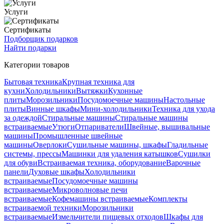
Услуги
Сертификаты
Подборщик подарков
Найти подарки
Категории товаров
Бытовая техника
Крупная техника для
кухни
Холодильники
Вытяжки
Кухонные
плиты
Морозильники
Посудомоечные машины
Настольные
плиты
Винные шкафы
Мини-холодильники
Техника для ухода
за одеждой
Стиральные машины
Стиральные машины
встраиваемые
Утюги
Отпариватели
Швейные, вышивальные
машины
Промышленные швейные
машины
Оверлоки
Сушильные машины, шкафы
Гладильные
системы, прессы
Машинки для удаления катышков
Сушилки
для обуви
Встраиваемая техника, оборудование
Варочные
панели
Духовые шкафы
Холодильники
встраиваемые
Посудомоечные машины
встраиваемые
Микроволновые печи
встраиваемые
Кофемашины встраиваемые
Комплекты
встраиваемой техники
Морозильники
встраиваемые
Измельчители пищевых отходов
Шкафы для