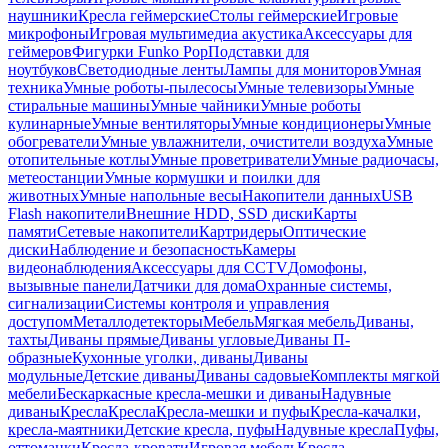
наушники
Кресла геймерские
Столы геймерские
Игровые
микрофоны
Игровая мультимедиа акустика
Аксессуары для
геймеров
Фигурки Funko Pop
Подставки для
ноутбуков
Светодиодные ленты
Лампы для мониторов
Умная
техника
Умные роботы-пылесосы
Умные телевизоры
Умные
стиральные машины
Умные чайники
Умные роботы
кулинарные
Умные вентиляторы
Умные кондиционеры
Умные
обогреватели
Умные увлажнители, очистители воздуха
Умные
отопительные котлы
Умные проветриватели
Умные радиочасы,
метеостанции
Умные кормушки и поилки для
животных
Умные напольные весы
Накопители данных
USB
Flash накопители
Внешние HDD, SSD диски
Карты
памяти
Сетевые накопители
Картридеры
Оптические
диски
Наблюдение и безопасность
Камеры
видеонаблюдения
Аксессуары для CCTV
Домофоны,
вызывные панели
Датчики для дома
Охранные системы,
сигнализации
Системы контроля и управления
доступом
Металлодетекторы
Мебель
Мягкая мебель
Диваны,
тахты
Диваны прямые
Диваны угловые
Диваны П-
образные
Кухонные уголки, диваны
Диваны
модульные
Детские диваны
Диваны садовые
Комплекты мягкой
мебели
Бескаркасные кресла-мешки и диваны
Надувные
диваны
Кресла
Кресла
Кресла-мешки и пуфы
Кресла-качалки,
кресла-маятники
Детские кресла, пуфы
Надувные кресла
Пуфы,
оттоманки
Кресла-кровати
Игровая мебель
Кресла