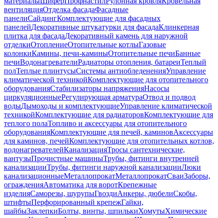
материалы
Шифер
Профнастил
Рулонная кровля
Кровельная
вентиляция
Отделка фасада
Фасадные
панели
Сайдинг
Комплектующие для фасадных
панелей
Декоративные штукатурки для фасада
Клинкерная
плитка для фасада
Декоративный камень для наружной
отделки
Отопление
Отопительные котлы
Газовые
колонки
Камины, печи-камины
Отопительные печи
Банные
печи
Водонагреватели
Радиаторы отопления, батареи
Теплый
пол
Теплые плинтусы
Системы антиобледенения
Управление
климатической техникой
Комплектующие для отопительного
оборудования
Стабилизаторы напряжения
Насосы
циркуляционные
Регулирующая арматура
Отвод и подвод
воды
Дымоходы и комплектующие
Управление климатической
техникой
Комплектующие для радиаторов
Комплектующие для
теплого пола
Топливо и аксессуары для отопительного
оборудования
Комплектующие для печей, каминов
Аксессуары
для каминов, печей
Комплектующие для отопительных котлов,
водонагревателей
Канализация
Тросы сантехнические,
вантузы
Прочистные машины
Трубы, фитинги внутренней
канализации
Трубы, фитинги наружной канализации
Люки
канализационные
Металлопрокат
Металлопрокат
Сваи
Заборы,
ограждения
Автоматика для ворот
Крепежные
изделия
Саморезы, шурупы
Гвозди
Анкеры, дюбели
Скобы,
штифты
Перфорированный крепеж
Гайки,
шайбы
Заклепки
Болты, винты, шпильки
Хомуты
Химические