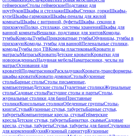
геймерские
Столы геймерские
Подставки для
ноутбуков
Шкафы и стеллажи
Шкафы
Стенки, горки
Шкафы-
купе
Шкафы-гармошки
Шкафы-пеналы для жилой
комнаты
Шкафы с витриной, буфеты
Шкафы, секции в
прихожую
Полки, стеллажи, системы хранения
Шкафы для
ванной комнаты
Вешалки, подставки для зонтов
Комоды,
тумбы
Комоды
Тумбы
Прикроватные тумбы
Обувницы, тумбы в
прихожую
Комоды, тумбы для ванной
Пеленальные столики,
комоды
Тумбы под ТВ
Комоды пластиковые
Кровати и
матрасы
Матрасы
Кровати
Детские кровати
Кроватки для
новорожденных
Надувная мебель
Наматрасники, чехлы на
матрас
Основания для
кроватей
Подматрасники
Раскладушки
Кровати-трансформеры,
шкафы-кровати
Кровати-домики
Столы
Кухонные
столы
Барные столы
Столы письменные,
компьютерные
Детские столы
Туалетные столики
Журнальные
столы
Садовые столы
Растущие столы и парты
Столы,
журнальные столики для бани
Приставные
столики
Консольные столики
Обеденные группы
Столы-
книги
Стулья
Кухонные стулья, табуреты
Барные стулья,
табуреты
Компьютерные кресла, стулья
Геймерские
кресла
Детские стулья, табуреты
Банкетки, скамьи
Садовые
кресла, стулья, табуреты
Стулья, табуреты для бани
Стульчики
для кормления
Кухня
Кухонный гарнитур
Кухонные