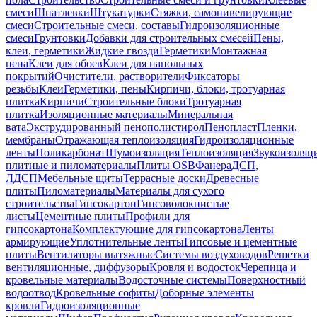
смеси
Шпатлевки
Штукатурки
Стяжки, самонивелирующие
смеси
Строительные смеси, составы
Гидроизоляционные
смеси
Грунтовки
Добавки для строительных смесей
Пены,
клеи, герметики
Жидкие гвозди
Герметики
Монтажная
пена
Клеи для обоев
Клеи для напольных
покрытий
Очистители, растворители
Фиксаторы
резьбы
Клеи
Герметики, пены
Кирпичи, блоки, тротуарная
плитка
Кирпичи
Строительные блоки
Тротуарная
плитка
Изоляционные материалы
Минеральная
вата
Экструдированный пенополистирол
Пенопласт
Пленки,
мембраны
Отражающая теплоизоляция
Гидроизоляционные
ленты
Поликарбонат
Шумоизоляция
Теплоизоляция
Звукоизоляц
плитные и пиломатериалы
Плиты OSB
Фанера
ДСП,
ЛДСП
Мебельные щиты
Террасные доски
Древесные
плиты
Пиломатериалы
Материалы для сухого
строительства
Гипсокартон
Гипсоволокнистые
листы
Цементные плиты
Профили для
гипсокартона
Комплектующие для гипсокартона
Ленты
армирующие
Уплотнительные ленты
Гипсовые и цементные
плиты
Вентиляторы вытяжные
Системы воздуховодов
Решетки
вентиляционные, диффузоры
Кровля и водосток
Черепица и
кровельные материалы
Водосточные системы
Поверхностный
водоотвод
Кровельные софиты
Доборные элементы
кровли
Гидроизоляционные