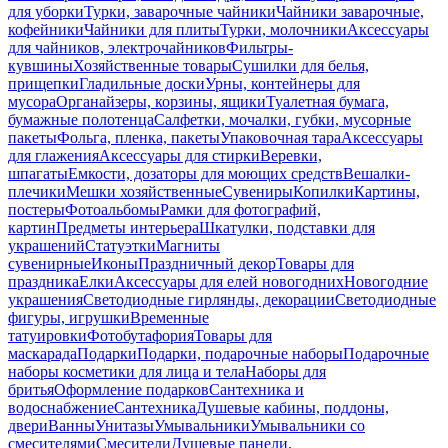
для уборки
Турки, заварочные чайники
Чайники заварочные,
кофейники
Чайники для плиты
Турки, молочники
Аксессуары
для чайников, электрочайников
Фильтры-
кувшины
Хозяйственные товары
Сушилки для белья,
прищепки
Гладильные доски
Урны, контейнеры для
мусора
Органайзеры, корзины, ящики
Туалетная бумага,
бумажные полотенца
Салфетки, мочалки, губки, мусорные
пакеты
Фольга, пленка, пакеты
Упаковочная тара
Аксессуары
для глажения
Аксессуары для стирки
Веревки,
шпагаты
Емкости, дозаторы для моющих средств
Вешалки-
плечики
Мешки хозяйственные
Сувениры
Копилки
Картины,
постеры
Фотоальбомы
Рамки для фотографий,
картин
Предметы интерьера
Шкатулки, подставки для
украшений
Статуэтки
Магниты
сувенирные
Иконы
Праздничный декор
Товары для
праздника
Елки
Аксессуары для елей новогодних
Новогодние
украшения
Светодиодные гирлянды, декорации
Светодиодные
фигуры, игрушки
Временные
татуировки
Фотобутафория
Товары для
маскарада
Подарки
Подарки, подарочные наборы
Подарочные
наборы косметики для лица и тела
Наборы для
бритья
Оформление подарков
Сантехника и
водоснабжение
Сантехника
Душевые кабины, поддоны,
двери
Ванны
Унитазы
Умывальники
Умывальники со
смесителями
Смесители
Душевые панели,