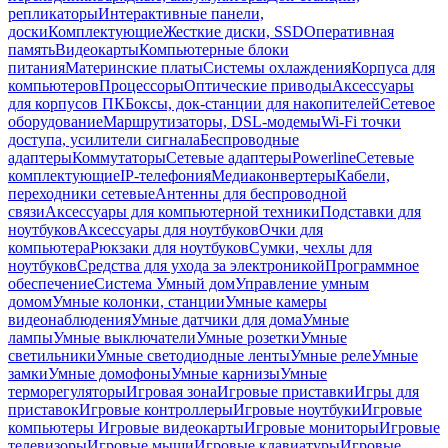
репликаторы
Интерактивные панели,
доски
Комплектующие
Жесткие диски, SSD
Оперативная
память
Видеокарты
Компьютерные блоки
питания
Материнские платы
Системы охлаждения
Корпуса для
компьютеров
Процессоры
Оптические приводы
Аксессуары
для корпусов ПК
Боксы, док-станции для накопителей
Сетевое
оборудование
Маршрутизаторы, DSL-модемы
Wi-Fi точки
доступа, усилители сигнала
Беспроводные
адаптеры
Коммутаторы
Сетевые адаптеры
Powerline
Сетевые
комплектующие
IP-телефония
Медиаконвертеры
Кабели,
переходники сетевые
Антенны для беспроводной
связи
Аксессуары для компьютерной техники
Подставки для
ноутбуков
Аксессуары для ноутбуков
Очки для
компьютера
Рюкзаки для ноутбуков
Сумки, чехлы для
ноутбуков
Средства для ухода за электроникой
Программное
обеспечение
Система Умный дом
Управление умным
домом
Умные колонки, станции
Умные камеры
видеонаблюдения
Умные датчики для дома
Умные
лампы
Умные выключатели
Умные розетки
Умные
светильники
Умные светодиодные ленты
Умные реле
Умные
замки
Умные домофоны
Умные карнизы
Умные
терморегуляторы
Игровая зона
Игровые приставки
Игры для
приставок
Игровые контроллеры
Игровые ноутбуки
Игровые
компьютеры
Игровые видеокарты
Игровые мониторы
Игровые
телевизоры
Игровые мыши
Игровые клавиатуры
Игровые