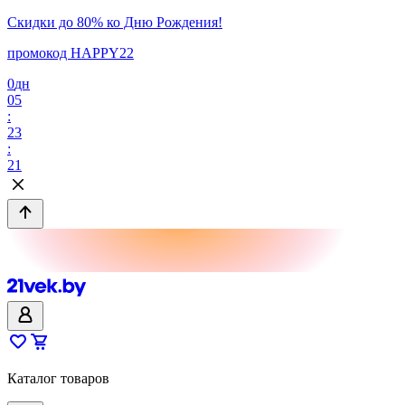
Скидки до 80% ко Дню Рождения!
промокод HAPPY22
0
дн
05
:
23
:
21
Каталог товаров