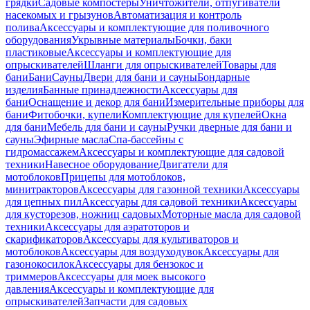
грядки
Садовые компостеры
Уничтожители, отпугиватели
насекомых и грызунов
Автоматизация и контроль
полива
Аксессуары и комплектующие для поливочного
оборудования
Укрывные материалы
Бочки, баки
пластиковые
Аксессуары и комплектующие для
опрыскивателей
Шланги для опрыскивателей
Товары для
бани
Бани
Сауны
Двери для бани и сауны
Бондарные
изделия
Банные принадлежности
Аксессуары для
бани
Оснащение и декор для бани
Измерительные приборы для
бани
Фитобочки, купели
Комплектующие для купелей
Окна
для бани
Мебель для бани и сауны
Ручки дверные для бани и
сауны
Эфирные масла
Спа-бассейны с
гидромассажем
Аксессуары и комплектующие для садовой
техники
Навесное оборудование
Двигатели для
мотоблоков
Прицепы для мотоблоков,
минитракторов
Аксессуары для газонной техники
Аксессуары
для цепных пил
Аксессуары для садовой техники
Аксессуары
для кусторезов, ножниц садовых
Моторные масла для садовой
техники
Аксессуары для аэратоторов и
скарификаторов
Аксессуары для культиваторов и
мотоблоков
Аксессуары для воздуходувок
Аксессуары для
газонокосилок
Аксессуары для бензокос и
триммеров
Аксессуары для моек высокого
давления
Аксессуары и комплектующие для
опрыскивателей
Запчасти для садовых