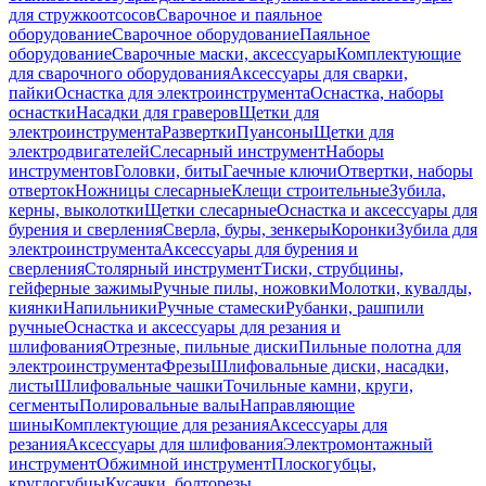
для стружкоотсосов
Сварочное и паяльное
оборудование
Сварочное оборудование
Паяльное
оборудование
Сварочные маски, аксессуары
Комплектующие
для сварочного оборудования
Аксессуары для сварки,
пайки
Оснастка для электроинструмента
Оснастка, наборы
оснастки
Насадки для граверов
Щетки для
электроинструмента
Развертки
Пуансоны
Щетки для
электродвигателей
Слесарный инструмент
Наборы
инструментов
Головки, биты
Гаечные ключи
Отвертки, наборы
отверток
Ножницы слесарные
Клещи строительные
Зубила,
керны, выколотки
Щетки слесарные
Оснастка и аксессуары для
бурения и сверления
Сверла, буры, зенкеры
Коронки
Зубила для
электроинструмента
Аксессуары для бурения и
сверления
Столярный инструмент
Тиски, струбцины,
гейферные зажимы
Ручные пилы, ножовки
Молотки, кувалды,
киянки
Напильники
Ручные стамески
Рубанки, рашпили
ручные
Оснастка и аксессуары для резания и
шлифования
Отрезные, пильные диски
Пильные полотна для
электроинструмента
Фрезы
Шлифовальные диски, насадки,
листы
Шлифовальные чашки
Точильные камни, круги,
сегменты
Полировальные валы
Направляющие
шины
Комплектующие для резания
Аксессуары для
резания
Аксессуары для шлифования
Электромонтажный
инструмент
Обжимной инструмент
Плоскогубцы,
круглогубцы
Кусачки, болторезы,