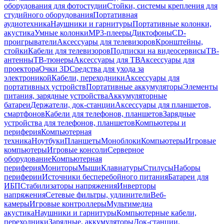
оборудования для фотостудии
Стойки, системы крепления для
студийного оборудования
Портативная
аудиотехника
Наушники и гарнитуры
Портативные колонки,
акустика
Умные колонки
MP3-плееры
Диктофоны
CD-
проигрыватели
Аксессуары для телевизоров
Кронштейны,
стойки
Кабели для телевизоров
Подписки на видеосервисы
ТВ-
антенны
ТВ-тюнеры
Аксессуары для ТВ
Аксессуары для
проектора
Очки 3D
Средства для ухода за
электроникой
Кабели, переходники
Аксессуары для
портативных устройств
Портативные аккумуляторы
Элементы
питания, зарядные устройства
Аккумуляторные
батареи
Держатели, док-станции
Аксессуары для планшетов,
смартфонов
Кабели для телефонов, планшетов
Зарядные
устройства для телефонов, планшетов
Компьютеры и
периферия
Компьютерная
техника
Ноутбуки
Планшеты
Моноблоки
Компьютеры
Игровые
компьютеры
Игровые консоли
Серверное
оборудование
Компьютерная
периферия
Мониторы
Мыши
Клавиатуры
Стилусы
Наборы
периферии
Источники бесперебойного питания
Батареи для
ИБП
Стабилизаторы напряжения
Инверторы
напряжения
Сетевые фильтры, удлинители
Веб-
камеры
Игровые контроллеры
Мультимедиа
акустика
Наушники и гарнитуры
Компьютерные кабели,
переходники
Зарядные, аккумуляторы
Док-станции,