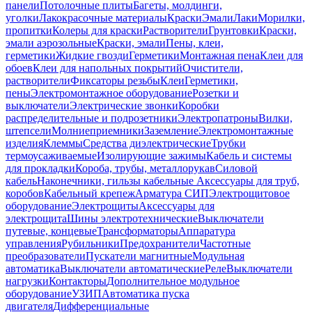
панели
Потолочные плиты
Багеты, молдинги,
уголки
Лакокрасочные материалы
Краски
Эмали
Лаки
Морилки,
пропитки
Колеры для краски
Растворители
Грунтовки
Краски,
эмали аэрозольные
Краски, эмали
Пены, клеи,
герметики
Жидкие гвозди
Герметики
Монтажная пена
Клеи для
обоев
Клеи для напольных покрытий
Очистители,
растворители
Фиксаторы резьбы
Клеи
Герметики,
пены
Электромонтажное оборудование
Розетки и
выключатели
Электрические звонки
Коробки
распределительные и подрозетники
Электропатроны
Вилки,
штепсели
Молниеприемники
Заземление
Электромонтажные
изделия
Клеммы
Средства диэлектрические
Трубки
термоусаживаемые
Изолирующие зажимы
Кабель и системы
для прокладки
Короба, трубы, металлорукав
Силовой
кабель
Наконечники, гильзы кабельные
Аксессуары для труб,
коробов
Кабельный крепеж
Арматура СИП
Электрощитовое
оборудование
Электрощиты
Аксессуары для
электрощита
Шины электротехнические
Выключатели
путевые, концевые
Трансформаторы
Аппаратура
управления
Рубильники
Предохранители
Частотные
преобразователи
Пускатели магнитные
Модульная
автоматика
Выключатели автоматические
Реле
Выключатели
нагрузки
Контакторы
Дополнительное модульное
оборудование
УЗИП
Автоматика пуска
двигателя
Дифференциальные