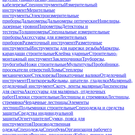
кабелерезы
Специнструменты
Измерительный
инструмент
Мерительные
инструменты
Электроизмерительные
приборы
Дальномеры
Дальномеры оптические
Нивелиры,
лазерные уровни
Пирометры
Детекторы и
тестеры
Толщиномеры
Специальные измерительные
приборы
Аксессуары для измерительных
приборов
Разметочный инструмент
Разметочные
инструменты
Инструменты для нарезки резьбы
Маркеры,
карандаши строительные
Клейма ударные
Строительно-
монтажный инструмент
Заклепочники
Труборезы,
трубогибы
Ножи строительные
Мультитулы
Пробойники,
просекатели отверстий
Ломы
Степлеры
механические
Стеклорезы
Прикаточные валики
Отделочный
инструмент
Плиткорезы
Кельмы, шпатели, гладилки
Малярный,
отделочный инструмент
Скотч, ленты малярные
Диспенсеры
для скотча
Аксессуары для малярных, отделочных
работ
Пленки строительные
Лестницы и стремянки
Лестницы,
стремянки
Чердачные лестницы
Элементы
лестниц
Подъемники строительные
Спецодежда и средства
защиты
Средства индивидуальной
защиты
Огнетушители
Сумки, пояса для
инструментов
Производственная
одежда
Спецодежда
Спецобувь
Организация рабочего
пространства
Фонари, прожекторы
Кейсы, ящики для