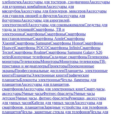
хлебопечек
Аксессуары для тостеров, сэндвичниц
Аксессуары
для кухонных комбайнов
Аксессуары для
мясорубок
Аксессуары для блендеров, миксеров
Аксессуары
для сушилок овощей и фруктов
Аксессуары для
йогуртниц
Аксессуары для аэрогрилей,
электрогрилей
Аксессуары для соковыжималок
Средства для
ухода за техникой
Смартфоны, ТВ и
электроника
Смартфоны
Смартфоны
Смартфоны
восстановленные
Смартфоны Apple
Смартфоны
Xiaomi
Смартфоны Samsung
Смартфоны Honor
Смартфоны
Huawei
Смартфоны POCO
Смартфоны Infinix
Смартфоны
Tecno
Смартфоны Realme
Смартфоны Samsung Galaxy S26
series
Кнопочные телефоны
Складные смартфоны
Телевизоры,
мониторы
Телевизоры
Мониторы
Мониторы-телевизоры
ТВ-
приставки и медиаплееры
Проекторы
Проекционные
экраны
Профессиональные дисплеи
Планшеты, электронные
книги
Планшеты
Электронные книги
Графические
планшеты
Блокноты электронные
Чехлы, бамперы для
планшетов
Аксессуары для планшетов,
смартфонов
Аксессуары для электронных книг
Смарт-часы,
аксессуары
Умные часы
Фитнес-браслеты
Умные часы
детские
Умные часы, фитнес-браслеты
Ремешки, аксессуары
для умных часов
Кабели для умных часов
Аксессуары для
смартфонов, планшетов
Зарядные устройства для телефонов,
планшетов
Чехлы, защитные стекла для телефонов
Чехлы для