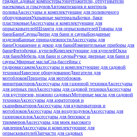
грядки
Садовые компостеры
Уничтожители, отпугиватели
насекомых и грызунов
Автоматизация и контроль
полива
Аксессуары и комплектующие для поливочного
оборудования
Укрывные материалы
Бочки, баки
пластиковые
Аксессуары и комплектующие для
опрыскивателей
Шланги для опрыскивателей
Товары для
бани
Бани
Сауны
Двери для бани и сауны
Бондарные
изделия
Банные принадлежности
Аксессуары для
бани
Оснащение и декор для бани
Измерительные приборы для
бани
Фитобочки, купели
Комплектующие для купелей
Окна
для бани
Мебель для бани и сауны
Ручки дверные для бани и
сауны
Эфирные масла
Спа-бассейны с
гидромассажем
Аксессуары и комплектующие для садовой
техники
Навесное оборудование
Двигатели для
мотоблоков
Прицепы для мотоблоков,
минитракторов
Аксессуары для газонной техники
Аксессуары
для цепных пил
Аксессуары для садовой техники
Аксессуары
для кусторезов, ножниц садовых
Моторные масла для садовой
техники
Аксессуары для аэратоторов и
скарификаторов
Аксессуары для культиваторов и
мотоблоков
Аксессуары для воздуходувок
Аксессуары для
газонокосилок
Аксессуары для бензокос и
триммеров
Аксессуары для моек высокого
давления
Аксессуары и комплектующие для
опрыскивателей
Запчасти для садовых