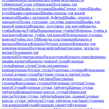
геймерские
Столы геймерские
Подставки для
ноутбуков
Шкафы и стеллажи
Шкафы
Стенки, горки
Шкафы-
купе
Шкафы-гармошки
Шкафы-пеналы для жилой
комнаты
Шкафы с витриной, буфеты
Шкафы, секции в
прихожую
Полки, стеллажи, системы хранения
Шкафы для
ванной комнаты
Вешалки, подставки для зонтов
Комоды,
тумбы
Комоды
Тумбы
Прикроватные тумбы
Обувницы, тумбы в
прихожую
Комоды, тумбы для ванной
Пеленальные столики,
комоды
Тумбы под ТВ
Комоды пластиковые
Кровати и
матрасы
Матрасы
Кровати
Детские кровати
Кроватки для
новорожденных
Надувная мебель
Наматрасники, чехлы на
матрас
Основания для
кроватей
Подматрасники
Раскладушки
Кровати-трансформеры,
шкафы-кровати
Кровати-домики
Столы
Кухонные
столы
Барные столы
Столы письменные,
компьютерные
Детские столы
Туалетные столики
Журнальные
столы
Садовые столы
Растущие столы и парты
Столы,
журнальные столики для бани
Приставные
столики
Консольные столики
Обеденные группы
Столы-
книги
Стулья
Кухонные стулья, табуреты
Барные стулья,
табуреты
Компьютерные кресла, стулья
Геймерские
кресла
Детские стулья, табуреты
Банкетки, скамьи
Садовые
кресла, стулья, табуреты
Стулья, табуреты для бани
Стульчики
для кормления
Кухня
Кухонный гарнитур
Кухонные