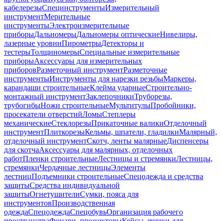
кабелерезы
Специнструменты
Измерительный
инструмент
Мерительные
инструменты
Электроизмерительные
приборы
Дальномеры
Дальномеры оптические
Нивелиры,
лазерные уровни
Пирометры
Детекторы и
тестеры
Толщиномеры
Специальные измерительные
приборы
Аксессуары для измерительных
приборов
Разметочный инструмент
Разметочные
инструменты
Инструменты для нарезки резьбы
Маркеры,
карандаши строительные
Клейма ударные
Строительно-
монтажный инструмент
Заклепочники
Труборезы,
трубогибы
Ножи строительные
Мультитулы
Пробойники,
просекатели отверстий
Ломы
Степлеры
механические
Стеклорезы
Прикаточные валики
Отделочный
инструмент
Плиткорезы
Кельмы, шпатели, гладилки
Малярный,
отделочный инструмент
Скотч, ленты малярные
Диспенсеры
для скотча
Аксессуары для малярных, отделочных
работ
Пленки строительные
Лестницы и стремянки
Лестницы,
стремянки
Чердачные лестницы
Элементы
лестниц
Подъемники строительные
Спецодежда и средства
защиты
Средства индивидуальной
защиты
Огнетушители
Сумки, пояса для
инструментов
Производственная
одежда
Спецодежда
Спецобувь
Организация рабочего
пространства
Фонари, прожекторы
Кейсы, ящики для