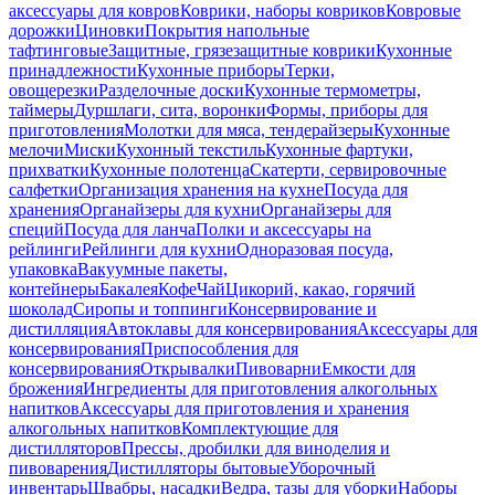
аксессуары для ковров
Коврики, наборы ковриков
Ковровые
дорожки
Циновки
Покрытия напольные
тафтинговые
Защитные, грязезащитные коврики
Кухонные
принадлежности
Кухонные приборы
Терки,
овощерезки
Разделочные доски
Кухонные термометры,
таймеры
Дуршлаги, сита, воронки
Формы, приборы для
приготовления
Молотки для мяса, тендерайзеры
Кухонные
мелочи
Миски
Кухонный текстиль
Кухонные фартуки,
прихватки
Кухонные полотенца
Скатерти, сервировочные
салфетки
Организация хранения на кухне
Посуда для
хранения
Органайзеры для кухни
Органайзеры для
специй
Посуда для ланча
Полки и аксессуары на
рейлинги
Рейлинги для кухни
Одноразовая посуда,
упаковка
Вакуумные пакеты,
контейнеры
Бакалея
Кофе
Чай
Цикорий, какао, горячий
шоколад
Сиропы и топпинги
Консервирование и
дистилляция
Автоклавы для консервирования
Аксессуары для
консервирования
Приспособления для
консервирования
Открывалки
Пивоварни
Емкости для
брожения
Ингредиенты для приготовления алкогольных
напитков
Аксессуары для приготовления и хранения
алкогольных напитков
Комплектующие для
дистилляторов
Прессы, дробилки для виноделия и
пивоварения
Дистилляторы бытовые
Уборочный
инвентарь
Швабры, насадки
Ведра, тазы для уборки
Наборы