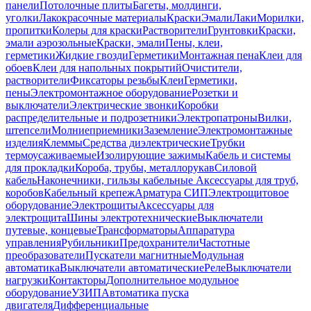
панели
Потолочные плиты
Багеты, молдинги,
уголки
Лакокрасочные материалы
Краски
Эмали
Лаки
Морилки,
пропитки
Колеры для краски
Растворители
Грунтовки
Краски,
эмали аэрозольные
Краски, эмали
Пены, клеи,
герметики
Жидкие гвозди
Герметики
Монтажная пена
Клеи для
обоев
Клеи для напольных покрытий
Очистители,
растворители
Фиксаторы резьбы
Клеи
Герметики,
пены
Электромонтажное оборудование
Розетки и
выключатели
Электрические звонки
Коробки
распределительные и подрозетники
Электропатроны
Вилки,
штепсели
Молниеприемники
Заземление
Электромонтажные
изделия
Клеммы
Средства диэлектрические
Трубки
термоусаживаемые
Изолирующие зажимы
Кабель и системы
для прокладки
Короба, трубы, металлорукав
Силовой
кабель
Наконечники, гильзы кабельные
Аксессуары для труб,
коробов
Кабельный крепеж
Арматура СИП
Электрощитовое
оборудование
Электрощиты
Аксессуары для
электрощита
Шины электротехнические
Выключатели
путевые, концевые
Трансформаторы
Аппаратура
управления
Рубильники
Предохранители
Частотные
преобразователи
Пускатели магнитные
Модульная
автоматика
Выключатели автоматические
Реле
Выключатели
нагрузки
Контакторы
Дополнительное модульное
оборудование
УЗИП
Автоматика пуска
двигателя
Дифференциальные