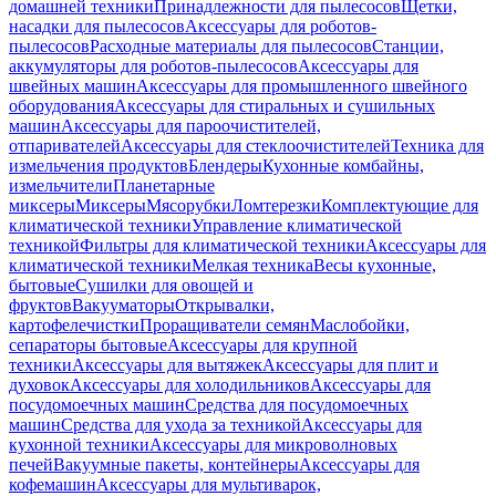
домашней техники
Принадлежности для пылесосов
Щетки,
насадки для пылесосов
Аксессуары для роботов-
пылесосов
Расходные материалы для пылесосов
Станции,
аккумуляторы для роботов-пылесосов
Аксессуары для
швейных машин
Аксессуары для промышленного швейного
оборудования
Аксессуары для стиральных и сушильных
машин
Аксессуары для пароочистителей,
отпаривателей
Аксессуары для стеклоочистителей
Техника для
измельчения продуктов
Блендеры
Кухонные комбайны,
измельчители
Планетарные
миксеры
Миксеры
Мясорубки
Ломтерезки
Комплектующие для
климатической техники
Управление климатической
техникой
Фильтры для климатической техники
Аксессуары для
климатической техники
Мелкая техника
Весы кухонные,
бытовые
Сушилки для овощей и
фруктов
Вакууматоры
Открывалки,
картофелечистки
Проращиватели семян
Маслобойки,
сепараторы бытовые
Аксессуары для крупной
техники
Аксессуары для вытяжек
Аксессуары для плит и
духовок
Аксессуары для холодильников
Аксессуары для
посудомоечных машин
Средства для посудомоечных
машин
Средства для ухода за техникой
Аксессуары для
кухонной техники
Аксессуары для микроволновых
печей
Вакуумные пакеты, контейнеры
Аксессуары для
кофемашин
Аксессуары для мультиварок,