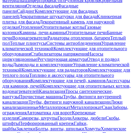
материалы
Шифер
Профнастил
Рулонная кровля
Кровельная
вентиляция
Отделка фасада
Фасадные
панели
Сайдинг
Комплектующие для фасадных
панелей
Декоративные штукатурки для фасада
Клинкерная
плитка для фасада
Декоративный камень для наружной
отделки
Отопление
Отопительные котлы
Газовые
колонки
Камины, печи-камины
Отопительные печи
Банные
печи
Водонагреватели
Радиаторы отопления, батареи
Теплый
пол
Теплые плинтусы
Системы антиобледенения
Управление
климатической техникой
Комплектующие для отопительного
оборудования
Стабилизаторы напряжения
Насосы
циркуляционные
Регулирующая арматура
Отвод и подвод
воды
Дымоходы и комплектующие
Управление климатической
техникой
Комплектующие для радиаторов
Комплектующие для
теплого пола
Топливо и аксессуары для отопительного
оборудования
Комплектующие для печей, каминов
Аксессуары
для каминов, печей
Комплектующие для отопительных котлов,
водонагревателей
Канализация
Тросы сантехнические,
вантузы
Прочистные машины
Трубы, фитинги внутренней
канализации
Трубы, фитинги наружной канализации
Люки
канализационные
Металлопрокат
Металлопрокат
Сваи
Заборы,
ограждения
Автоматика для ворот
Крепежные
изделия
Саморезы, шурупы
Гвозди
Анкеры, дюбели
Скобы,
штифты
Перфорированный крепеж
Гайки,
шайбы
Заклепки
Болты, винты, шпильки
Хомуты
Химические