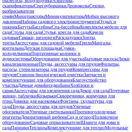
пылесосы, воздуходувки
Аэраторы,
скарификаторы
Снегоуборщики
Дровоколы
Сеялки,
разбрасыватели
семян
Минитракторы
Миникультиваторы
Мойки высокого
давления
Наборы садового электроинструмента
Отдых и
пикник
Батуты
Бассейны
Спа-бассейны
Комплекты мебели для
сада
Столы для сада
Стулья, кресла для сада
Качели
садовые
Гамаки, шезлонги
Раскладушки
Зонты,
тенты
Аксессуары для садовой мебели
Грили
Мангалы,
коптильни
Детская площадка
Сумки-
холодильники
Портативные колонки и
аудиосистемы
Оборудование для участка
Бытовые насосы
Люки
канализационные
Пруды, аксессуары для прудов
Фильтры,
насосы, стерилизаторы для прудов
Компрессоры для
прудов
Станции биологической очистки
Запчасти и
комплектующие для оборудования
Благоустройство
участка
Дачные дома
Беседки
Бани
Хозблоки и
сараи
Аксессуары для озеленения сада
Декор для сада
Почтовые
ящики, таблички
Козырьки
Скворечники, кормушки для
птиц
Домики для насекомых
Фонтаны, скульптуры для
сада
Пруды, аксессуары для прудов
Уличные
обогреватели
Уличные светильники
Противогололедные
реагенты
Декоративный щебень
Сад и огород
Поливочное
оборудование
Садовые опрыскиватели
Шланги для дома и
сада
Парники
Теплицы
Комплектующие для теплиц
Модульные