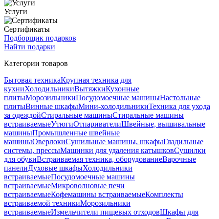
Услуги
Сертификаты
Подборщик подарков
Найти подарки
Категории товаров
Бытовая техника
Крупная техника для
кухни
Холодильники
Вытяжки
Кухонные
плиты
Морозильники
Посудомоечные машины
Настольные
плиты
Винные шкафы
Мини-холодильники
Техника для ухода
за одеждой
Стиральные машины
Стиральные машины
встраиваемые
Утюги
Отпариватели
Швейные, вышивальные
машины
Промышленные швейные
машины
Оверлоки
Сушильные машины, шкафы
Гладильные
системы, прессы
Машинки для удаления катышков
Сушилки
для обуви
Встраиваемая техника, оборудование
Варочные
панели
Духовые шкафы
Холодильники
встраиваемые
Посудомоечные машины
встраиваемые
Микроволновые печи
встраиваемые
Кофемашины встраиваемые
Комплекты
встраиваемой техники
Морозильники
встраиваемые
Измельчители пищевых отходов
Шкафы для