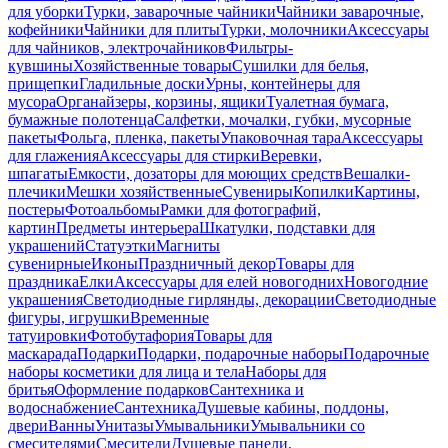
для уборки
Турки, заварочные чайники
Чайники заварочные,
кофейники
Чайники для плиты
Турки, молочники
Аксессуары
для чайников, электрочайников
Фильтры-
кувшины
Хозяйственные товары
Сушилки для белья,
прищепки
Гладильные доски
Урны, контейнеры для
мусора
Органайзеры, корзины, ящики
Туалетная бумага,
бумажные полотенца
Салфетки, мочалки, губки, мусорные
пакеты
Фольга, пленка, пакеты
Упаковочная тара
Аксессуары
для глажения
Аксессуары для стирки
Веревки,
шпагаты
Емкости, дозаторы для моющих средств
Вешалки-
плечики
Мешки хозяйственные
Сувениры
Копилки
Картины,
постеры
Фотоальбомы
Рамки для фотографий,
картин
Предметы интерьера
Шкатулки, подставки для
украшений
Статуэтки
Магниты
сувенирные
Иконы
Праздничный декор
Товары для
праздника
Елки
Аксессуары для елей новогодних
Новогодние
украшения
Светодиодные гирлянды, декорации
Светодиодные
фигуры, игрушки
Временные
татуировки
Фотобутафория
Товары для
маскарада
Подарки
Подарки, подарочные наборы
Подарочные
наборы косметики для лица и тела
Наборы для
бритья
Оформление подарков
Сантехника и
водоснабжение
Сантехника
Душевые кабины, поддоны,
двери
Ванны
Унитазы
Умывальники
Умывальники со
смесителями
Смесители
Душевые панели,