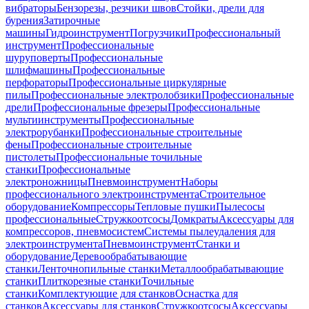
вибраторы
Бензорезы, резчики швов
Стойки, дрели для
бурения
Затирочные
машины
Гидроинструмент
Погрузчики
Профессиональный
инструмент
Профессиональные
шуруповерты
Профессиональные
шлифмашины
Профессиональные
перфораторы
Профессиональные циркулярные
пилы
Профессиональные электролобзики
Профессиональные
дрели
Профессиональные фрезеры
Профессиональные
мультиинструменты
Профессиональные
электрорубанки
Профессиональные строительные
фены
Профессиональные строительные
пистолеты
Профессиональные точильные
станки
Профессиональные
электроножницы
Пневмоинструмент
Наборы
профессионального электроинструмента
Строительное
оборудование
Компрессоры
Тепловые пушки
Пылесосы
профессиональные
Стружкоотсосы
Домкраты
Аксессуары для
компрессоров, пневмосистем
Системы пылеудаления для
электроинструмента
Пневмоинструмент
Станки и
оборудование
Деревообрабатывающие
станки
Ленточнопильные станки
Металлообрабатывающие
станки
Плиткорезные станки
Точильные
станки
Комплектующие для станков
Оснастка для
станков
Аксессуары для станков
Стружкоотсосы
Аксессуары