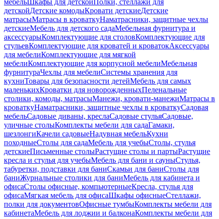
мебель
Шкафы для детской
Полки, стеллажи для
детской
Детские комоды
Кровати детские
Детские
матрасы
Матрасы в кроватку
Наматрасники, защитные чехлы
детские
Мебель для детского сада
Мебельная фурнитура и
аксессуары
Комплектующие для столов
Комплектующие для
стульев
Комплектующие для кроватей и кроваток
Аксессуары
для мебели
Комплектующие для мягкой
мебели
Комплектующие для корпусной мебели
Мебельная
фурнитура
Чехлы для мебели
Системы хранения для
кухни
Товары для безопасности детей
Мебель для самых
маленьких
Кроватки для новорожденных
Пеленальные
столики, комоды, матрасы
Манежи, кровати-манежи
Матрасы в
кроватку
Наматрасники, защитные чехлы в кроватку
Садовая
мебель
Садовые диваны, кресла
Садовые стулья
Садовые,
уличные столы
Комплекты мебели для сада
Гамаки,
шезлонги
Качели садовые
Надувная мебель
Кухни
походные
Столы для сада
Мебель для учебы
Столы, стулья
детские
Письменные столы
Растущие столы и парты
Растущие
кресла и стулья для учебы
Мебель для бани и сауны
Стулья,
табуретки, подставки для бани
Скамьи для бани
Столы для
бани
Журнальные столики для бани
Мебель для кабинета и
офиса
Столы офисные, компьютерные
Кресла, стулья для
офиса
Мягкая мебель для офиса
Шкафы офисные
Стеллажи,
полки для документов
Офисные тумбы
Комплекты мебели для
кабинета
Мебель для лоджии и балкона
Комплекты мебели для