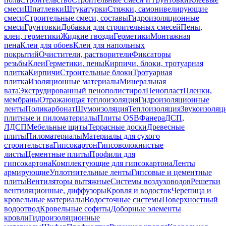
смеси
Шпатлевки
Штукатурки
Стяжки, самонивелирующие
смеси
Строительные смеси, составы
Гидроизоляционные
смеси
Грунтовки
Добавки для строительных смесей
Пены,
клеи, герметики
Жидкие гвозди
Герметики
Монтажная
пена
Клеи для обоев
Клеи для напольных
покрытий
Очистители, растворители
Фиксаторы
резьбы
Клеи
Герметики, пены
Кирпичи, блоки, тротуарная
плитка
Кирпичи
Строительные блоки
Тротуарная
плитка
Изоляционные материалы
Минеральная
вата
Экструдированный пенополистирол
Пенопласт
Пленки,
мембраны
Отражающая теплоизоляция
Гидроизоляционные
ленты
Поликарбонат
Шумоизоляция
Теплоизоляция
Звукоизоляц
плитные и пиломатериалы
Плиты OSB
Фанера
ДСП,
ЛДСП
Мебельные щиты
Террасные доски
Древесные
плиты
Пиломатериалы
Материалы для сухого
строительства
Гипсокартон
Гипсоволокнистые
листы
Цементные плиты
Профили для
гипсокартона
Комплектующие для гипсокартона
Ленты
армирующие
Уплотнительные ленты
Гипсовые и цементные
плиты
Вентиляторы вытяжные
Системы воздуховодов
Решетки
вентиляционные, диффузоры
Кровля и водосток
Черепица и
кровельные материалы
Водосточные системы
Поверхностный
водоотвод
Кровельные софиты
Доборные элементы
кровли
Гидроизоляционные