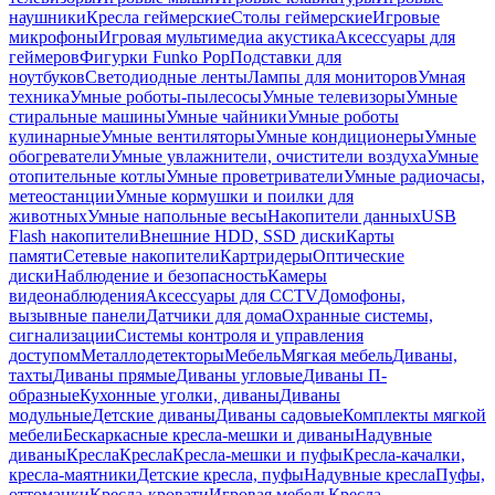
наушники
Кресла геймерские
Столы геймерские
Игровые
микрофоны
Игровая мультимедиа акустика
Аксессуары для
геймеров
Фигурки Funko Pop
Подставки для
ноутбуков
Светодиодные ленты
Лампы для мониторов
Умная
техника
Умные роботы-пылесосы
Умные телевизоры
Умные
стиральные машины
Умные чайники
Умные роботы
кулинарные
Умные вентиляторы
Умные кондиционеры
Умные
обогреватели
Умные увлажнители, очистители воздуха
Умные
отопительные котлы
Умные проветриватели
Умные радиочасы,
метеостанции
Умные кормушки и поилки для
животных
Умные напольные весы
Накопители данных
USB
Flash накопители
Внешние HDD, SSD диски
Карты
памяти
Сетевые накопители
Картридеры
Оптические
диски
Наблюдение и безопасность
Камеры
видеонаблюдения
Аксессуары для CCTV
Домофоны,
вызывные панели
Датчики для дома
Охранные системы,
сигнализации
Системы контроля и управления
доступом
Металлодетекторы
Мебель
Мягкая мебель
Диваны,
тахты
Диваны прямые
Диваны угловые
Диваны П-
образные
Кухонные уголки, диваны
Диваны
модульные
Детские диваны
Диваны садовые
Комплекты мягкой
мебели
Бескаркасные кресла-мешки и диваны
Надувные
диваны
Кресла
Кресла
Кресла-мешки и пуфы
Кресла-качалки,
кресла-маятники
Детские кресла, пуфы
Надувные кресла
Пуфы,
оттоманки
Кресла-кровати
Игровая мебель
Кресла