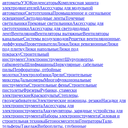
автоматы
УЗО
Конденсаторы
Комплексная защита
электродвигателей
Аксессуары для модульной
автоматики
Светотехника
Промышленное и сигнальное
освещение
Светодиодные ленты
Точечные
светильники
Трековые светильники
Аксессуары для
светотехники
Аксессуары для светодиодных
лент
Вентиляция
Вентиляторы вытяжные
Вентиляторы
канальные
Системы воздуховодов
Решетки вентиляционные,
диффузоры
Проветриватели
Люки
Люки ревизионные
Люки
под плитку
Люки напольные
Люки под
покраску
Строительный
инструмент
Электроинструмент
Шуруповерты,
гайковерты
Шлифмашины
Циркулярные, сабельные
пилы
Перфораторы, отбойные
молотки
Электролобзики
Дрели
Строительные
миксеры
Дальномеры
Многофункциональные
инструменты
Строительные фены
Строительные
пистолеты
Фрезеры
Рубанки, стамески
электрические
Краскопульты
Степлеры,
гвоздезабиватели
Электрические ножницы, резаки
Насадки для
электроинструмента
Аксессуары для
электроинструмента
Аккумуляторы, зарядные устройства для
электроинструмента
Наборы электроинструмента
Силовая и
строительная техника
Бетоносмесители
Генераторы
Тали,
тельферы
Такелаж
Виброплиты, глубинные