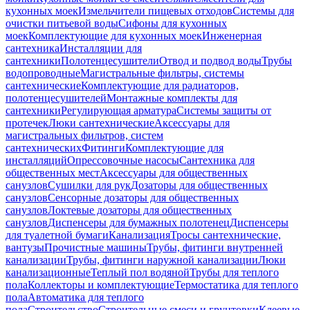
кухонных моек
Измельчители пищевых отходов
Системы для
очистки питьевой воды
Сифоны для кухонных
моек
Комплектующие для кухонных моек
Инженерная
сантехника
Инсталляции для
сантехники
Полотенцесушители
Отвод и подвод воды
Трубы
водопроводные
Магистральные фильтры, системы
сантехнические
Комплектующие для радиаторов,
полотенцесушителей
Монтажные комплекты для
сантехники
Регулирующая арматура
Системы защиты от
протечек
Люки сантехнические
Аксессуары для
магистральных фильтров, систем
сантехнических
Фитинги
Комплектующие для
инсталляций
Опрессовочные насосы
Сантехника для
общественных мест
Аксессуары для общественных
санузлов
Сушилки для рук
Дозаторы для общественных
санузлов
Сенсорные дозаторы для общественных
санузлов
Локтевые дозаторы для общественных
санузлов
Диспенсеры для бумажных полотенец
Диспенсеры
для туалетной бумаги
Канализация
Тросы сантехнические,
вантузы
Прочистные машины
Трубы, фитинги внутренней
канализации
Трубы, фитинги наружной канализации
Люки
канализационные
Теплый пол водяной
Трубы для теплого
пола
Коллекторы и комплектующие
Термостатика для теплого
пола
Автоматика для теплого
пола
Строительство
Строительные смеси и грунтовки
Клеевые