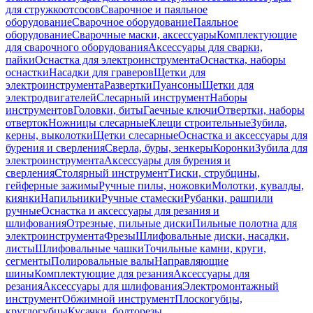
для стружкоотсосов
Сварочное и паяльное
оборудование
Сварочное оборудование
Паяльное
оборудование
Сварочные маски, аксессуары
Комплектующие
для сварочного оборудования
Аксессуары для сварки,
пайки
Оснастка для электроинструмента
Оснастка, наборы
оснастки
Насадки для граверов
Щетки для
электроинструмента
Развертки
Пуансоны
Щетки для
электродвигателей
Слесарный инструмент
Наборы
инструментов
Головки, биты
Гаечные ключи
Отвертки, наборы
отверток
Ножницы слесарные
Клещи строительные
Зубила,
керны, выколотки
Щетки слесарные
Оснастка и аксессуары для
бурения и сверления
Сверла, буры, зенкеры
Коронки
Зубила для
электроинструмента
Аксессуары для бурения и
сверления
Столярный инструмент
Тиски, струбцины,
гейферные зажимы
Ручные пилы, ножовки
Молотки, кувалды,
киянки
Напильники
Ручные стамески
Рубанки, рашпили
ручные
Оснастка и аксессуары для резания и
шлифования
Отрезные, пильные диски
Пильные полотна для
электроинструмента
Фрезы
Шлифовальные диски, насадки,
листы
Шлифовальные чашки
Точильные камни, круги,
сегменты
Полировальные валы
Направляющие
шины
Комплектующие для резания
Аксессуары для
резания
Аксессуары для шлифования
Электромонтажный
инструмент
Обжимной инструмент
Плоскогубцы,
круглогубцы
Кусачки, болторезы,