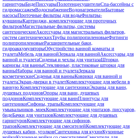
гарнитуры
Биде
Писсуары
Полотенцесушители
Спа-бассейны с
гидромассажем
Водоснабжение
Водонагреватели
Бытовые
насосы
Проточные фильтры для воды
Фильтры-
кувшины
Картриджи, комплектующие для проточных
фильтров
Магистральные фильтры, системы
сантехнические
Аксессуары для магистральных фильтров,
систем сантехнических
Трубы полипропиленовые
Фитинги
полипропиленовые
Расширительные баки,
гидроаккумуляторы
Обустройство ванной комнаты и
туалета
Мебель для ванной
Зеркала для ванной
Аксессуары для
ванной и туалета
Сиденья и чехлы для унитаза
Шторки,
карнизы для ванны
Стеклянные, пластиковые шторки для
ванны
Наборы для ванной и туалета
Зеркала
косметические
Сиденья для ванны
Коврики для ванной и
туалета
Экран-дверки в туалет
Комплектующие для мебели в
ванную
Комплектующие для сантехники
Экраны для ванн,
душевых поддонов
Опоры для ванн, душевых
поддонов
Комплектующие для ванн
Плинтусы для
сантехники
Сифоны, трапы
Комплектующие для
умывальников, моек
Комплектующие для унитазов, писсуаров,
биде
Бачки для унитазов
Комплектующие для душевых
гарнитуров
Комплектующие для сифонов,
трапов
Комплектующие для смесителей
Комплектующие для
душевых кабин, уголков
Сантехника для кухни
Кухонные
мойки
Кухонные мойки со смесителями
Смесители для