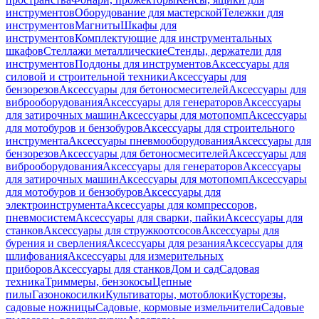
инструментов
Оборудование для мастерской
Тележки для
инструментов
Магниты
Шкафы для
инструментов
Комплектующие для инструментальных
шкафов
Стеллажи металлические
Стенды, держатели для
инструментов
Поддоны для инструментов
Аксессуары для
силовой и строительной техники
Аксессуары для
бензорезов
Аксессуары для бетоносмесителей
Аксессуары для
виброоборудования
Аксессуары для генераторов
Аксессуары
для затирочных машин
Аксессуары для мотопомп
Аксессуары
для мотобуров и бензобуров
Аксессуары для строительного
инструмента
Аксессуары пневмооборудования
Аксессуары для
бензорезов
Аксессуары для бетоносмесителей
Аксессуары для
виброоборудования
Аксессуары для генераторов
Аксессуары
для затирочных машин
Аксессуары для мотопомп
Аксессуары
для мотобуров и бензобуров
Аксессуары для
электроинструмента
Аксессуары для компрессоров,
пневмосистем
Аксессуары для сварки, пайки
Аксессуары для
станков
Аксессуары для стружкоотсосов
Аксессуары для
бурения и сверления
Аксессуары для резания
Аксессуары для
шлифования
Аксессуары для измерительных
приборов
Аксессуары для станков
Дом и сад
Садовая
техника
Триммеры, бензокосы
Цепные
пилы
Газонокосилки
Культиваторы, мотоблоки
Кусторезы,
садовые ножницы
Садовые, кормовые измельчители
Садовые