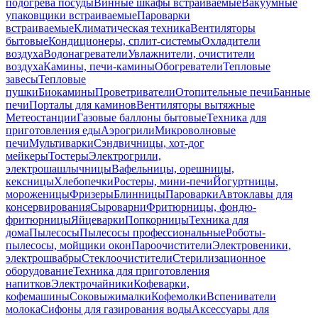
подогрева посуды
Винные шкафы встраиваемые
Вакуумные
упаковщики встраиваемые
Пароварки
встраиваемые
Климатическая техника
Вентиляторы
бытовые
Кондиционеры, сплит-системы
Охладители
воздуха
Водонагреватели
Увлажнители, очистители
воздуха
Камины, печи-камины
Обогреватели
Тепловые
завесы
Тепловые
пушки
Биокамины
Проветриватели
Отопительные печи
Банные
печи
Порталы для каминов
Вентиляторы вытяжные
Метеостанции
Газовые баллоны бытовые
Техника для
приготовления еды
Аэрогрили
Микроволновые
печи
Мультиварки
Сэндвичницы, хот-дог
мейкеры
Тостеры
Электрогрили,
электрошашлычницы
Вафельницы, орешницы,
кексницы
Хлебопечки
Ростеры, мини-печи
Йогуртницы,
мороженицы
Фризеры
Блинницы
Пароварки
Автоклавы для
консервирования
Сыроварни
Фритюрницы, фондю-
фритюрницы
Яйцеварки
Попкорницы
Техника для
дома
Пылесосы
Пылесосы профессиональные
Роботы-
пылесосы, мойщики окон
Пароочистители
Электровеники,
электрошвабры
Стеклоочистители
Стерилизационное
оборудование
Техника для приготовления
напитков
Электрочайники
Кофеварки,
кофемашины
Соковыжималки
Кофемолки
Вспениватели
молока
Сифоны для газирования воды
Аксессуары для