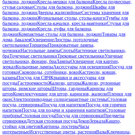
балкона, лоджии
Кресла-мешки для балкона
Кресла подвесные,
стулья садовые
Столы для балкона, лоджии
Шкафы для
балкона, лоджии
Дверцы жалюзийные
Системы хранения для
балкона, лоджии
Журнальные столы, столы-книги
Тумбы для
балкона, лоджии
Кресла-качалки, кресла-маятники
Стулья для
балкона, лоджии
Кресла, пуфы для балкона,
лоджии
Компактные столы для балкона, лоджии
Товары для
дома, бакалея
Освещение
Люстры, потолочные
светильники
Торшеры
Прикроватные лампы,
ночники
Настольные лампы
Споты
Настенные светильники,
бра
Точечные светильники
Трековые светильники
Уличные
светильники, фонари, бра
Лампы
Освещение для картин,
зеркал
Кольцевые лампы
Аксессуары для освещения
Посуда для
готовки
Сковороды, сотейники, воки
Кастрюли, ковши,
казаны
Посуда для СВЧ
Крышки и аксессуары для
посуды
Гастроемкости
Жалюзи, шторы
Жалюзи, рулонные
шторы, римские шторы
Шторы, гардины
Карнизы для
штор
Комплектующие для штор, карнизов, жалюзи
Пленки для
окон
Электроприводные солнцезащитные системы
Столовая
посуда, сервировка
Посуда для напитков
Посуда для горячих
напитков
Посуда для подачи и хранения напитков
Столовые
приборы
Столовая посуда
Посуда для сервировки
Предметы
сервировки
Детская столовая посуда
Декор
Зеркала
Кашпо,
стойки для цветов
Картины, постеры
Часы
интерьерные
Искусственные цветы, растения
Вазы
Ключницы,