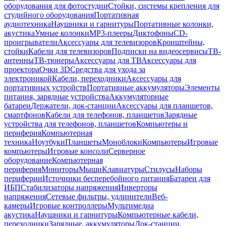
оборудования для фотостудии
Стойки, системы крепления для
студийного оборудования
Портативная
аудиотехника
Наушники и гарнитуры
Портативные колонки,
акустика
Умные колонки
MP3-плееры
Диктофоны
CD-
проигрыватели
Аксессуары для телевизоров
Кронштейны,
стойки
Кабели для телевизоров
Подписки на видеосервисы
ТВ-
антенны
ТВ-тюнеры
Аксессуары для ТВ
Аксессуары для
проектора
Очки 3D
Средства для ухода за
электроникой
Кабели, переходники
Аксессуары для
портативных устройств
Портативные аккумуляторы
Элементы
питания, зарядные устройства
Аккумуляторные
батареи
Держатели, док-станции
Аксессуары для планшетов,
смартфонов
Кабели для телефонов, планшетов
Зарядные
устройства для телефонов, планшетов
Компьютеры и
периферия
Компьютерная
техника
Ноутбуки
Планшеты
Моноблоки
Компьютеры
Игровые
компьютеры
Игровые консоли
Серверное
оборудование
Компьютерная
периферия
Мониторы
Мыши
Клавиатуры
Стилусы
Наборы
периферии
Источники бесперебойного питания
Батареи для
ИБП
Стабилизаторы напряжения
Инверторы
напряжения
Сетевые фильтры, удлинители
Веб-
камеры
Игровые контроллеры
Мультимедиа
акустика
Наушники и гарнитуры
Компьютерные кабели,
переходники
Зарядные, аккумуляторы
Док-станции,