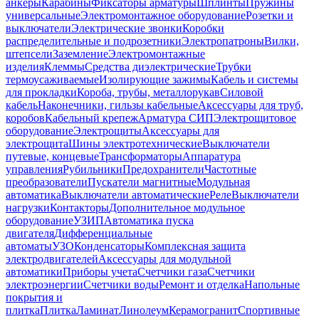
анкеры
Карабины
Фиксаторы арматуры
Шплинты
Пружины
универсальные
Электромонтажное оборудование
Розетки и
выключатели
Электрические звонки
Коробки
распределительные и подрозетники
Электропатроны
Вилки,
штепсели
Заземление
Электромонтажные
изделия
Клеммы
Средства диэлектрические
Трубки
термоусаживаемые
Изолирующие зажимы
Кабель и системы
для прокладки
Короба, трубы, металлорукав
Силовой
кабель
Наконечники, гильзы кабельные
Аксессуары для труб,
коробов
Кабельный крепеж
Арматура СИП
Электрощитовое
оборудование
Электрощиты
Аксессуары для
электрощита
Шины электротехнические
Выключатели
путевые, концевые
Трансформаторы
Аппаратура
управления
Рубильники
Предохранители
Частотные
преобразователи
Пускатели магнитные
Модульная
автоматика
Выключатели автоматические
Реле
Выключатели
нагрузки
Контакторы
Дополнительное модульное
оборудование
УЗИП
Автоматика пуска
двигателя
Дифференциальные
автоматы
УЗО
Конденсаторы
Комплексная защита
электродвигателей
Аксессуары для модульной
автоматики
Приборы учета
Счетчики газа
Счетчики
электроэнергии
Счетчики воды
Ремонт и отделка
Напольные
покрытия и
плитка
Плитка
Ламинат
Линолеум
Керамогранит
Спортивные