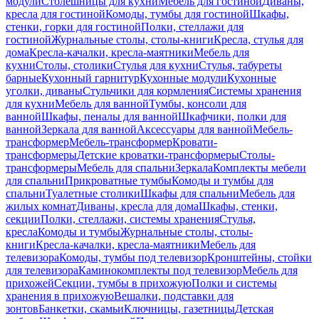
модули
Столешницы для кухни
Мебель для гостиной
Диваны,
кресла для гостиной
Комоды, тумбы для гостиной
Шкафы,
стенки, горки для гостиной
Полки, стеллажи для
гостиной
Журнальные столы, столы-книги
Кресла, стулья для
дома
Кресла-качалки, кресла-маятники
Мебель для
кухни
Столы, столики
Стулья для кухни
Стулья, табуреты
барные
Кухонный гарнитур
Кухонные модули
Кухонные
уголки, диваны
Стульчики для кормления
Системы хранения
для кухни
Мебель для ванной
Тумбы, консоли для
ванной
Шкафы, пеналы для ванной
Шкафчики, полки для
ванной
Зеркала для ванной
Аксессуары для ванной
Мебель-
трансформер
Мебель-трансформер
Кровати-
трансформеры
Детские кроватки-трансформеры
Столы-
трансформеры
Мебель для спальни
Зеркала
Комплекты мебели
для спальни
Прикроватные тумбы
Комоды и тумбы для
спальни
Туалетные столики
Шкафы для спальни
Мебель для
жилых комнат
Диваны, кресла для дома
Шкафы, стенки,
секции
Полки, стеллажи, системы хранения
Стулья,
кресла
Комоды и тумбы
Журнальные столы, столы-
книги
Кресла-качалки, кресла-маятники
Мебель для
телевизора
Комоды, тумбы под телевизор
Кронштейны, стойки
для телевизора
Каминокомплекты под телевизор
Мебель для
прихожей
Секции, тумбы в прихожую
Полки и системы
хранения в прихожую
Вешалки, подставки для
зонтов
Банкетки, скамьи
Ключницы, газетницы
Детская