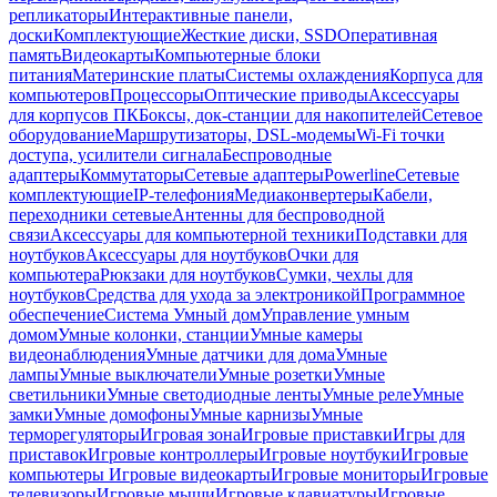
репликаторы
Интерактивные панели,
доски
Комплектующие
Жесткие диски, SSD
Оперативная
память
Видеокарты
Компьютерные блоки
питания
Материнские платы
Системы охлаждения
Корпуса для
компьютеров
Процессоры
Оптические приводы
Аксессуары
для корпусов ПК
Боксы, док-станции для накопителей
Сетевое
оборудование
Маршрутизаторы, DSL-модемы
Wi-Fi точки
доступа, усилители сигнала
Беспроводные
адаптеры
Коммутаторы
Сетевые адаптеры
Powerline
Сетевые
комплектующие
IP-телефония
Медиаконвертеры
Кабели,
переходники сетевые
Антенны для беспроводной
связи
Аксессуары для компьютерной техники
Подставки для
ноутбуков
Аксессуары для ноутбуков
Очки для
компьютера
Рюкзаки для ноутбуков
Сумки, чехлы для
ноутбуков
Средства для ухода за электроникой
Программное
обеспечение
Система Умный дом
Управление умным
домом
Умные колонки, станции
Умные камеры
видеонаблюдения
Умные датчики для дома
Умные
лампы
Умные выключатели
Умные розетки
Умные
светильники
Умные светодиодные ленты
Умные реле
Умные
замки
Умные домофоны
Умные карнизы
Умные
терморегуляторы
Игровая зона
Игровые приставки
Игры для
приставок
Игровые контроллеры
Игровые ноутбуки
Игровые
компьютеры
Игровые видеокарты
Игровые мониторы
Игровые
телевизоры
Игровые мыши
Игровые клавиатуры
Игровые