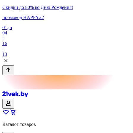
Скидки до 80% ко Дню Рождения!
промокод HAPPY22
01
дн
04
:
16
:
13
Каталог товаров