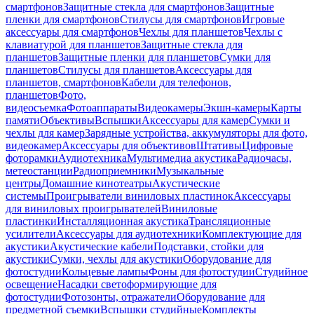
смартфонов
Защитные стекла для смартфонов
Защитные
пленки для смартфонов
Стилусы для смартфонов
Игровые
аксессуары для смартфонов
Чехлы для планшетов
Чехлы с
клавиатурой для планшетов
Защитные стекла для
планшетов
Защитные пленки для планшетов
Сумки для
планшетов
Стилусы для планшетов
Аксессуары для
планшетов, смартфонов
Кабели для телефонов,
планшетов
Фото,
видеосъемка
Фотоаппараты
Видеокамеры
Экшн-камеры
Карты
памяти
Объективы
Вспышки
Аксессуары для камер
Сумки и
чехлы для камер
Зарядные устройства, аккумуляторы для фото,
видеокамер
Аксессуары для объективов
Штативы
Цифровые
фоторамки
Аудиотехника
Мультимедиа акустика
Радиочасы,
метеостанции
Радиоприемники
Музыкальные
центры
Домашние кинотеатры
Акустические
системы
Проигрыватели виниловых пластинок
Аксессуары
для виниловых проигрывателей
Виниловые
пластинки
Инсталляционная акустика
Трансляционные
усилители
Аксессуары для аудиотехники
Комплектующие для
акустики
Акустические кабели
Подставки, стойки для
акустики
Сумки, чехлы для акустики
Оборудование для
фотостудии
Кольцевые лампы
Фоны для фотостудии
Студийное
освещение
Насадки светоформирующие для
фотостудии
Фотозонты, отражатели
Оборудование для
предметной съемки
Вспышки студийные
Комплекты