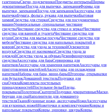
газетницы
Свечи, подсвечники
Предметы интерьера
Ширмы
декоративные
Посуда для выпечки, запекания
Формы для
выпечки, запекания
Посуда для запекания
Аксессуары для
выпечки
Бумага, фольга, рукава для выпечки
Бытовая
химия
Средства для стирки
Средства для посудомоечных
машин
Универсальные, специальные чистящие
средства
Чистящие средства для стекол и зеркал
Чистящие
средства для ванной и туалета
Чистящие средства для
кухни
Средства для мытья посуды
Чистящие средства для
мебели
Чистящие средства для напольных покрытий и
ковров
Средства для ухода за техникой
Освежители
воздуха
Средства от насекомых
Средства ухода за
одеждой
Средства ухода за обувью
Дезинфицирующие
средства
Аксессуары для бара
Сервировка для
напитков
Аксессуары для хранения напитков
Аксессуары для
приготовления коктейлей
Аксессуары для охлаждения
напитков
Наборы для бара, мини-бары
Штопоры, открывалки
для бутылок
Домашний текстиль
Подушки для
сна
Одеяла
Комплекты постельных
принадлежностей
Постельное белье
Пледы,
покрывала
Полотенца
Скатерти
Подушки декоративные
Маски,
беруши для сна
Наполнители для домашнего
текстиля
Ткани
Кухонные ножи, аксессуары
Ножи
Аксессуары
для кухонных ножей
Ножеточки и комплектующие
Ковры и
напольные покрытия
Ковры, циновки, шкуры
Ковры,