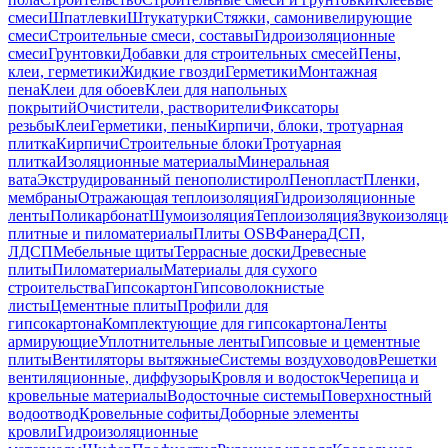
смеси
Шпатлевки
Штукатурки
Стяжки, самонивелирующие
смеси
Строительные смеси, составы
Гидроизоляционные
смеси
Грунтовки
Добавки для строительных смесей
Пены,
клеи, герметики
Жидкие гвозди
Герметики
Монтажная
пена
Клеи для обоев
Клеи для напольных
покрытий
Очистители, растворители
Фиксаторы
резьбы
Клеи
Герметики, пены
Кирпичи, блоки, тротуарная
плитка
Кирпичи
Строительные блоки
Тротуарная
плитка
Изоляционные материалы
Минеральная
вата
Экструдированный пенополистирол
Пенопласт
Пленки,
мембраны
Отражающая теплоизоляция
Гидроизоляционные
ленты
Поликарбонат
Шумоизоляция
Теплоизоляция
Звукоизоляц
плитные и пиломатериалы
Плиты OSB
Фанера
ДСП,
ЛДСП
Мебельные щиты
Террасные доски
Древесные
плиты
Пиломатериалы
Материалы для сухого
строительства
Гипсокартон
Гипсоволокнистые
листы
Цементные плиты
Профили для
гипсокартона
Комплектующие для гипсокартона
Ленты
армирующие
Уплотнительные ленты
Гипсовые и цементные
плиты
Вентиляторы вытяжные
Системы воздуховодов
Решетки
вентиляционные, диффузоры
Кровля и водосток
Черепица и
кровельные материалы
Водосточные системы
Поверхностный
водоотвод
Кровельные софиты
Доборные элементы
кровли
Гидроизоляционные