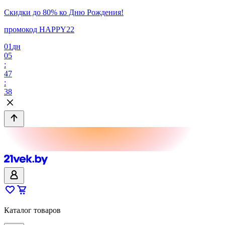
Скидки до 80% ко Дню Рождения!
промокод HAPPY22
01
дн
05
:
47
:
38
Каталог товаров