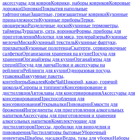
аксессуары для ковров
Коврики, наборы ковриков
Ковровые
дорожки
Циновки
Покрытия напольные
тафтинговые
Защитные, грязезащитные коврики
Кухонные
принадлежности
Кухонные приборы
Терки,
овощерезки
Разделочные доски
Кухонные термометры,
таймеры
Дуршлаги, сита, воронки
Формы, приборы для
приготовления
Молотки для мяса, тендерайзеры
Кухонные
мелочи
Миски
Кухонный текстиль
Кухонные фартуки,
прихватки
Кухонные полотенца
Скатерти, сервировочные
салфетки
Организация хранения на кухне
Посуда для
хранения
Органайзеры для кухни
Органайзеры для
специй
Посуда для ланча
Полки и аксессуары на
рейлинги
Рейлинги для кухни
Одноразовая посуда,
упаковка
Вакуумные пакеты,
контейнеры
Бакалея
Кофе
Чай
Цикорий, какао, горячий
шоколад
Сиропы и топпинги
Консервирование и
дистилляция
Автоклавы для консервирования
Аксессуары для
консервирования
Приспособления для
консервирования
Открывалки
Пивоварни
Емкости для
брожения
Ингредиенты для приготовления алкогольных
напитков
Аксессуары для приготовления и хранения
алкогольных напитков
Комплектующие для
дистилляторов
Прессы, дробилки для виноделия и
пивоварения
Дистилляторы бытовые
Уборочный
инвентарь
Швабры, насадки
Ведра, тазы для уборки
Наборы