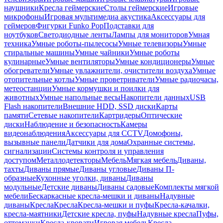
наушники
Кресла геймерские
Столы геймерские
Игровые
микрофоны
Игровая мультимедиа акустика
Аксессуары для
геймеров
Фигурки Funko Pop
Подставки для
ноутбуков
Светодиодные ленты
Лампы для мониторов
Умная
техника
Умные роботы-пылесосы
Умные телевизоры
Умные
стиральные машины
Умные чайники
Умные роботы
кулинарные
Умные вентиляторы
Умные кондиционеры
Умные
обогреватели
Умные увлажнители, очистители воздуха
Умные
отопительные котлы
Умные проветриватели
Умные радиочасы,
метеостанции
Умные кормушки и поилки для
животных
Умные напольные весы
Накопители данных
USB
Flash накопители
Внешние HDD, SSD диски
Карты
памяти
Сетевые накопители
Картридеры
Оптические
диски
Наблюдение и безопасность
Камеры
видеонаблюдения
Аксессуары для CCTV
Домофоны,
вызывные панели
Датчики для дома
Охранные системы,
сигнализации
Системы контроля и управления
доступом
Металлодетекторы
Мебель
Мягкая мебель
Диваны,
тахты
Диваны прямые
Диваны угловые
Диваны П-
образные
Кухонные уголки, диваны
Диваны
модульные
Детские диваны
Диваны садовые
Комплекты мягкой
мебели
Бескаркасные кресла-мешки и диваны
Надувные
диваны
Кресла
Кресла
Кресла-мешки и пуфы
Кресла-качалки,
кресла-маятники
Детские кресла, пуфы
Надувные кресла
Пуфы,
оттоманки
Кресла-кровати
Игровая мебель
Кресла