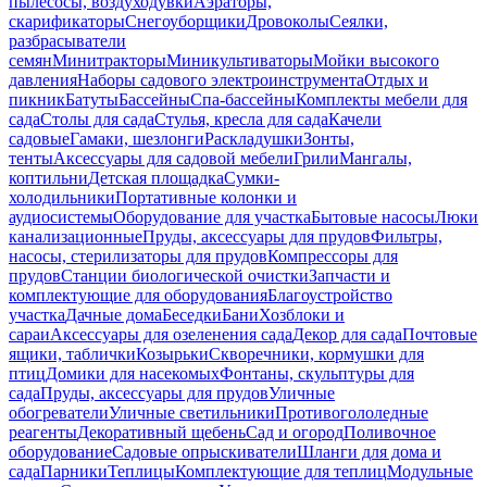
пылесосы, воздуходувки
Аэраторы,
скарификаторы
Снегоуборщики
Дровоколы
Сеялки,
разбрасыватели
семян
Минитракторы
Миникультиваторы
Мойки высокого
давления
Наборы садового электроинструмента
Отдых и
пикник
Батуты
Бассейны
Спа-бассейны
Комплекты мебели для
сада
Столы для сада
Стулья, кресла для сада
Качели
садовые
Гамаки, шезлонги
Раскладушки
Зонты,
тенты
Аксессуары для садовой мебели
Грили
Мангалы,
коптильни
Детская площадка
Сумки-
холодильники
Портативные колонки и
аудиосистемы
Оборудование для участка
Бытовые насосы
Люки
канализационные
Пруды, аксессуары для прудов
Фильтры,
насосы, стерилизаторы для прудов
Компрессоры для
прудов
Станции биологической очистки
Запчасти и
комплектующие для оборудования
Благоустройство
участка
Дачные дома
Беседки
Бани
Хозблоки и
сараи
Аксессуары для озеленения сада
Декор для сада
Почтовые
ящики, таблички
Козырьки
Скворечники, кормушки для
птиц
Домики для насекомых
Фонтаны, скульптуры для
сада
Пруды, аксессуары для прудов
Уличные
обогреватели
Уличные светильники
Противогололедные
реагенты
Декоративный щебень
Сад и огород
Поливочное
оборудование
Садовые опрыскиватели
Шланги для дома и
сада
Парники
Теплицы
Комплектующие для теплиц
Модульные