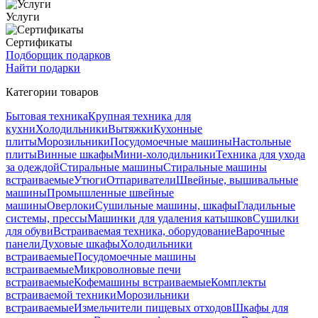
Услуги
Сертификаты
Подборщик подарков
Найти подарки
Категории товаров
Бытовая техника
Крупная техника для
кухни
Холодильники
Вытяжки
Кухонные
плиты
Морозильники
Посудомоечные машины
Настольные
плиты
Винные шкафы
Мини-холодильники
Техника для ухода
за одеждой
Стиральные машины
Стиральные машины
встраиваемые
Утюги
Отпариватели
Швейные, вышивальные
машины
Промышленные швейные
машины
Оверлоки
Сушильные машины, шкафы
Гладильные
системы, прессы
Машинки для удаления катышков
Сушилки
для обуви
Встраиваемая техника, оборудование
Варочные
панели
Духовые шкафы
Холодильники
встраиваемые
Посудомоечные машины
встраиваемые
Микроволновые печи
встраиваемые
Кофемашины встраиваемые
Комплекты
встраиваемой техники
Морозильники
встраиваемые
Измельчители пищевых отходов
Шкафы для