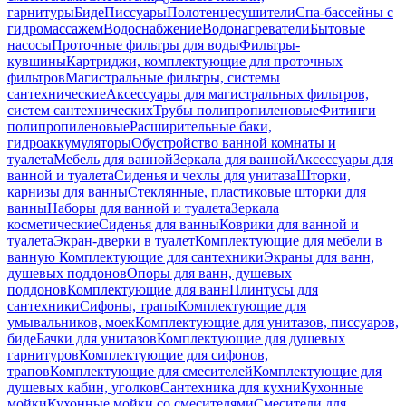
гарнитуры
Биде
Писсуары
Полотенцесушители
Спа-бассейны с
гидромассажем
Водоснабжение
Водонагреватели
Бытовые
насосы
Проточные фильтры для воды
Фильтры-
кувшины
Картриджи, комплектующие для проточных
фильтров
Магистральные фильтры, системы
сантехнические
Аксессуары для магистральных фильтров,
систем сантехнических
Трубы полипропиленовые
Фитинги
полипропиленовые
Расширительные баки,
гидроаккумуляторы
Обустройство ванной комнаты и
туалета
Мебель для ванной
Зеркала для ванной
Аксессуары для
ванной и туалета
Сиденья и чехлы для унитаза
Шторки,
карнизы для ванны
Стеклянные, пластиковые шторки для
ванны
Наборы для ванной и туалета
Зеркала
косметические
Сиденья для ванны
Коврики для ванной и
туалета
Экран-дверки в туалет
Комплектующие для мебели в
ванную
Комплектующие для сантехники
Экраны для ванн,
душевых поддонов
Опоры для ванн, душевых
поддонов
Комплектующие для ванн
Плинтусы для
сантехники
Сифоны, трапы
Комплектующие для
умывальников, моек
Комплектующие для унитазов, писсуаров,
биде
Бачки для унитазов
Комплектующие для душевых
гарнитуров
Комплектующие для сифонов,
трапов
Комплектующие для смесителей
Комплектующие для
душевых кабин, уголков
Сантехника для кухни
Кухонные
мойки
Кухонные мойки со смесителями
Смесители для