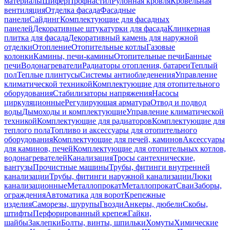
материалы
Шифер
Профнастил
Рулонная кровля
Кровельная
вентиляция
Отделка фасада
Фасадные
панели
Сайдинг
Комплектующие для фасадных
панелей
Декоративные штукатурки для фасада
Клинкерная
плитка для фасада
Декоративный камень для наружной
отделки
Отопление
Отопительные котлы
Газовые
колонки
Камины, печи-камины
Отопительные печи
Банные
печи
Водонагреватели
Радиаторы отопления, батареи
Теплый
пол
Теплые плинтусы
Системы антиобледенения
Управление
климатической техникой
Комплектующие для отопительного
оборудования
Стабилизаторы напряжения
Насосы
циркуляционные
Регулирующая арматура
Отвод и подвод
воды
Дымоходы и комплектующие
Управление климатической
техникой
Комплектующие для радиаторов
Комплектующие для
теплого пола
Топливо и аксессуары для отопительного
оборудования
Комплектующие для печей, каминов
Аксессуары
для каминов, печей
Комплектующие для отопительных котлов,
водонагревателей
Канализация
Тросы сантехнические,
вантузы
Прочистные машины
Трубы, фитинги внутренней
канализации
Трубы, фитинги наружной канализации
Люки
канализационные
Металлопрокат
Металлопрокат
Сваи
Заборы,
ограждения
Автоматика для ворот
Крепежные
изделия
Саморезы, шурупы
Гвозди
Анкеры, дюбели
Скобы,
штифты
Перфорированный крепеж
Гайки,
шайбы
Заклепки
Болты, винты, шпильки
Хомуты
Химические