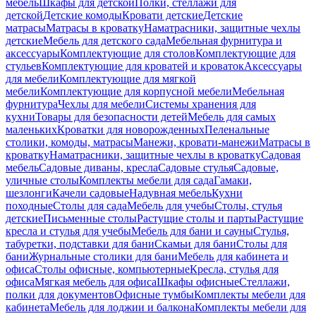
мебель
Шкафы для детской
Полки, стеллажи для
детской
Детские комоды
Кровати детские
Детские
матрасы
Матрасы в кроватку
Наматрасники, защитные чехлы
детские
Мебель для детского сада
Мебельная фурнитура и
аксессуары
Комплектующие для столов
Комплектующие для
стульев
Комплектующие для кроватей и кроваток
Аксессуары
для мебели
Комплектующие для мягкой
мебели
Комплектующие для корпусной мебели
Мебельная
фурнитура
Чехлы для мебели
Системы хранения для
кухни
Товары для безопасности детей
Мебель для самых
маленьких
Кроватки для новорожденных
Пеленальные
столики, комоды, матрасы
Манежи, кровати-манежи
Матрасы в
кроватку
Наматрасники, защитные чехлы в кроватку
Садовая
мебель
Садовые диваны, кресла
Садовые стулья
Садовые,
уличные столы
Комплекты мебели для сада
Гамаки,
шезлонги
Качели садовые
Надувная мебель
Кухни
походные
Столы для сада
Мебель для учебы
Столы, стулья
детские
Письменные столы
Растущие столы и парты
Растущие
кресла и стулья для учебы
Мебель для бани и сауны
Стулья,
табуретки, подставки для бани
Скамьи для бани
Столы для
бани
Журнальные столики для бани
Мебель для кабинета и
офиса
Столы офисные, компьютерные
Кресла, стулья для
офиса
Мягкая мебель для офиса
Шкафы офисные
Стеллажи,
полки для документов
Офисные тумбы
Комплекты мебели для
кабинета
Мебель для лоджии и балкона
Комплекты мебели для