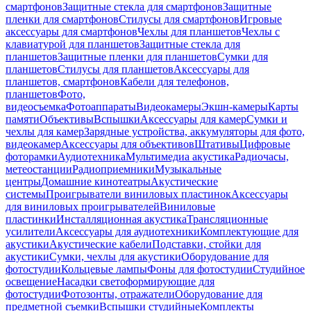
смартфонов
Защитные стекла для смартфонов
Защитные
пленки для смартфонов
Стилусы для смартфонов
Игровые
аксессуары для смартфонов
Чехлы для планшетов
Чехлы с
клавиатурой для планшетов
Защитные стекла для
планшетов
Защитные пленки для планшетов
Сумки для
планшетов
Стилусы для планшетов
Аксессуары для
планшетов, смартфонов
Кабели для телефонов,
планшетов
Фото,
видеосъемка
Фотоаппараты
Видеокамеры
Экшн-камеры
Карты
памяти
Объективы
Вспышки
Аксессуары для камер
Сумки и
чехлы для камер
Зарядные устройства, аккумуляторы для фото,
видеокамер
Аксессуары для объективов
Штативы
Цифровые
фоторамки
Аудиотехника
Мультимедиа акустика
Радиочасы,
метеостанции
Радиоприемники
Музыкальные
центры
Домашние кинотеатры
Акустические
системы
Проигрыватели виниловых пластинок
Аксессуары
для виниловых проигрывателей
Виниловые
пластинки
Инсталляционная акустика
Трансляционные
усилители
Аксессуары для аудиотехники
Комплектующие для
акустики
Акустические кабели
Подставки, стойки для
акустики
Сумки, чехлы для акустики
Оборудование для
фотостудии
Кольцевые лампы
Фоны для фотостудии
Студийное
освещение
Насадки светоформирующие для
фотостудии
Фотозонты, отражатели
Оборудование для
предметной съемки
Вспышки студийные
Комплекты