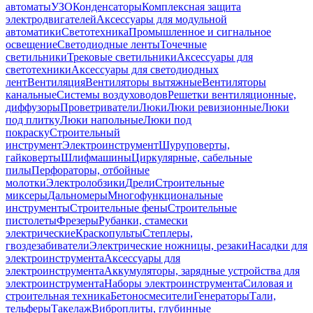
автоматы
УЗО
Конденсаторы
Комплексная защита
электродвигателей
Аксессуары для модульной
автоматики
Светотехника
Промышленное и сигнальное
освещение
Светодиодные ленты
Точечные
светильники
Трековые светильники
Аксессуары для
светотехники
Аксессуары для светодиодных
лент
Вентиляция
Вентиляторы вытяжные
Вентиляторы
канальные
Системы воздуховодов
Решетки вентиляционные,
диффузоры
Проветриватели
Люки
Люки ревизионные
Люки
под плитку
Люки напольные
Люки под
покраску
Строительный
инструмент
Электроинструмент
Шуруповерты,
гайковерты
Шлифмашины
Циркулярные, сабельные
пилы
Перфораторы, отбойные
молотки
Электролобзики
Дрели
Строительные
миксеры
Дальномеры
Многофункциональные
инструменты
Строительные фены
Строительные
пистолеты
Фрезеры
Рубанки, стамески
электрические
Краскопульты
Степлеры,
гвоздезабиватели
Электрические ножницы, резаки
Насадки для
электроинструмента
Аксессуары для
электроинструмента
Аккумуляторы, зарядные устройства для
электроинструмента
Наборы электроинструмента
Силовая и
строительная техника
Бетоносмесители
Генераторы
Тали,
тельферы
Такелаж
Виброплиты, глубинные