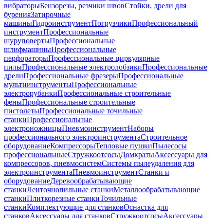
вибраторы
Бензорезы, резчики швов
Стойки, дрели для
бурения
Затирочные
машины
Гидроинструмент
Погрузчики
Профессиональный
инструмент
Профессиональные
шуруповерты
Профессиональные
шлифмашины
Профессиональные
перфораторы
Профессиональные циркулярные
пилы
Профессиональные электролобзики
Профессиональные
дрели
Профессиональные фрезеры
Профессиональные
мультиинструменты
Профессиональные
электрорубанки
Профессиональные строительные
фены
Профессиональные строительные
пистолеты
Профессиональные точильные
станки
Профессиональные
электроножницы
Пневмоинструмент
Наборы
профессионального электроинструмента
Строительное
оборудование
Компрессоры
Тепловые пушки
Пылесосы
профессиональные
Стружкоотсосы
Домкраты
Аксессуары для
компрессоров, пневмосистем
Системы пылеудаления для
электроинструмента
Пневмоинструмент
Станки и
оборудование
Деревообрабатывающие
станки
Ленточнопильные станки
Металлообрабатывающие
станки
Плиткорезные станки
Точильные
станки
Комплектующие для станков
Оснастка для
станков
Аксессуары для станков
Стружкоотсосы
Аксессуары