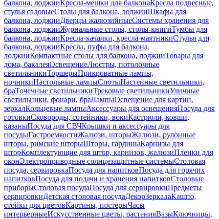
балкона, лоджии
Кресла-мешки для балкона
Кресла подвесные,
стулья садовые
Столы для балкона, лоджии
Шкафы для
балкона, лоджии
Дверцы жалюзийные
Системы хранения для
балкона, лоджии
Журнальные столы, столы-книги
Тумбы для
балкона, лоджии
Кресла-качалки, кресла-маятники
Стулья для
балкона, лоджии
Кресла, пуфы для балкона,
лоджии
Компактные столы для балкона, лоджии
Товары для
дома, бакалея
Освещение
Люстры, потолочные
светильники
Торшеры
Прикроватные лампы,
ночники
Настольные лампы
Споты
Настенные светильники,
бра
Точечные светильники
Трековые светильники
Уличные
светильники, фонари, бра
Лампы
Освещение для картин,
зеркал
Кольцевые лампы
Аксессуары для освещения
Посуда для
готовки
Сковороды, сотейники, воки
Кастрюли, ковши,
казаны
Посуда для СВЧ
Крышки и аксессуары для
посуды
Гастроемкости
Жалюзи, шторы
Жалюзи, рулонные
шторы, римские шторы
Шторы, гардины
Карнизы для
штор
Комплектующие для штор, карнизов, жалюзи
Пленки для
окон
Электроприводные солнцезащитные системы
Столовая
посуда, сервировка
Посуда для напитков
Посуда для горячих
напитков
Посуда для подачи и хранения напитков
Столовые
приборы
Столовая посуда
Посуда для сервировки
Предметы
сервировки
Детская столовая посуда
Декор
Зеркала
Кашпо,
стойки для цветов
Картины, постеры
Часы
интерьерные
Искусственные цветы, растения
Вазы
Ключницы,