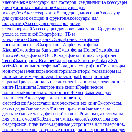
хлебопечек
Аксессуары для тостеров, сэндвичниц
Аксессуары
для кухонных комбайнов
Аксессуары для
мясорубок
Аксессуары для блендеров, миксеров
Аксессуары
для сушилок овощей и фруктов
Аксессуары для
йогуртниц
Аксессуары для аэрогрилей,
электрогрилей
Аксессуары для соковыжималок
Средства для
ухода за техникой
Смартфоны, ТВ и
электроника
Смартфоны
Смартфоны
Смартфоны
восстановленные
Смартфоны Apple
Смартфоны
Xiaomi
Смартфоны Samsung
Смартфоны Honor
Смартфоны
Huawei
Смартфоны POCO
Смартфоны Infinix
Смартфоны
Tecno
Смартфоны Realme
Смартфоны Samsung Galaxy S26
series
Кнопочные телефоны
Складные смартфоны
Телевизоры,
мониторы
Телевизоры
Мониторы
Мониторы-телевизоры
ТВ-
приставки и медиаплееры
Проекторы
Проекционные
экраны
Профессиональные дисплеи
Планшеты, электронные
книги
Планшеты
Электронные книги
Графические
планшеты
Блокноты электронные
Чехлы, бамперы для
планшетов
Аксессуары для планшетов,
смартфонов
Аксессуары для электронных книг
Смарт-часы,
аксессуары
Умные часы
Фитнес-браслеты
Умные часы
детские
Умные часы, фитнес-браслеты
Ремешки, аксессуары
для умных часов
Кабели для умных часов
Аксессуары для
смартфонов, планшетов
Зарядные устройства для телефонов,
планшетов
Чехлы, защитные стекла для телефонов
Чехлы для