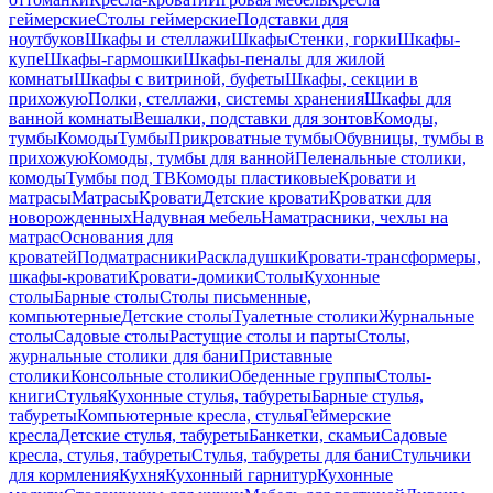
геймерские
Столы геймерские
Подставки для
ноутбуков
Шкафы и стеллажи
Шкафы
Стенки, горки
Шкафы-
купе
Шкафы-гармошки
Шкафы-пеналы для жилой
комнаты
Шкафы с витриной, буфеты
Шкафы, секции в
прихожую
Полки, стеллажи, системы хранения
Шкафы для
ванной комнаты
Вешалки, подставки для зонтов
Комоды,
тумбы
Комоды
Тумбы
Прикроватные тумбы
Обувницы, тумбы в
прихожую
Комоды, тумбы для ванной
Пеленальные столики,
комоды
Тумбы под ТВ
Комоды пластиковые
Кровати и
матрасы
Матрасы
Кровати
Детские кровати
Кроватки для
новорожденных
Надувная мебель
Наматрасники, чехлы на
матрас
Основания для
кроватей
Подматрасники
Раскладушки
Кровати-трансформеры,
шкафы-кровати
Кровати-домики
Столы
Кухонные
столы
Барные столы
Столы письменные,
компьютерные
Детские столы
Туалетные столики
Журнальные
столы
Садовые столы
Растущие столы и парты
Столы,
журнальные столики для бани
Приставные
столики
Консольные столики
Обеденные группы
Столы-
книги
Стулья
Кухонные стулья, табуреты
Барные стулья,
табуреты
Компьютерные кресла, стулья
Геймерские
кресла
Детские стулья, табуреты
Банкетки, скамьи
Садовые
кресла, стулья, табуреты
Стулья, табуреты для бани
Стульчики
для кормления
Кухня
Кухонный гарнитур
Кухонные