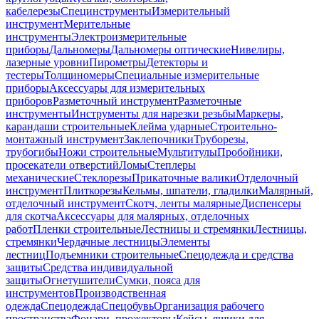
кабелерезы
Специнструменты
Измерительный
инструмент
Мерительные
инструменты
Электроизмерительные
приборы
Дальномеры
Дальномеры оптические
Нивелиры,
лазерные уровни
Пирометры
Детекторы и
тестеры
Толщиномеры
Специальные измерительные
приборы
Аксессуары для измерительных
приборов
Разметочный инструмент
Разметочные
инструменты
Инструменты для нарезки резьбы
Маркеры,
карандаши строительные
Клейма ударные
Строительно-
монтажный инструмент
Заклепочники
Труборезы,
трубогибы
Ножи строительные
Мультитулы
Пробойники,
просекатели отверстий
Ломы
Степлеры
механические
Стеклорезы
Прикаточные валики
Отделочный
инструмент
Плиткорезы
Кельмы, шпатели, гладилки
Малярный,
отделочный инструмент
Скотч, ленты малярные
Диспенсеры
для скотча
Аксессуары для малярных, отделочных
работ
Пленки строительные
Лестницы и стремянки
Лестницы,
стремянки
Чердачные лестницы
Элементы
лестниц
Подъемники строительные
Спецодежда и средства
защиты
Средства индивидуальной
защиты
Огнетушители
Сумки, пояса для
инструментов
Производственная
одежда
Спецодежда
Спецобувь
Организация рабочего
пространства
Фонари, прожекторы
Кейсы, ящики для