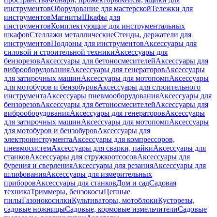
инструментов
Оборудование для мастерской
Тележки для
инструментов
Магниты
Шкафы для
инструментов
Комплектующие для инструментальных
шкафов
Стеллажи металлические
Стенды, держатели для
инструментов
Поддоны для инструментов
Аксессуары для
силовой и строительной техники
Аксессуары для
бензорезов
Аксессуары для бетоносмесителей
Аксессуары для
виброоборудования
Аксессуары для генераторов
Аксессуары
для затирочных машин
Аксессуары для мотопомп
Аксессуары
для мотобуров и бензобуров
Аксессуары для строительного
инструмента
Аксессуары пневмооборудования
Аксессуары для
бензорезов
Аксессуары для бетоносмесителей
Аксессуары для
виброоборудования
Аксессуары для генераторов
Аксессуары
для затирочных машин
Аксессуары для мотопомп
Аксессуары
для мотобуров и бензобуров
Аксессуары для
электроинструмента
Аксессуары для компрессоров,
пневмосистем
Аксессуары для сварки, пайки
Аксессуары для
станков
Аксессуары для стружкоотсосов
Аксессуары для
бурения и сверления
Аксессуары для резания
Аксессуары для
шлифования
Аксессуары для измерительных
приборов
Аксессуары для станков
Дом и сад
Садовая
техника
Триммеры, бензокосы
Цепные
пилы
Газонокосилки
Культиваторы, мотоблоки
Кусторезы,
садовые ножницы
Садовые, кормовые измельчители
Садовые