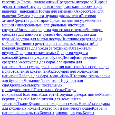
газетницы
Свечи, подсвечники
Предметы интерьера
Ширмы
декоративные
Посуда для выпечки, запекания
Формы для
выпечки, запекания
Посуда для запекания
Аксессуары для
выпечки
Бумага, фольга, рукава для выпечки
Бытовая
химия
Средства для стирки
Средства для посудомоечных
машин
Универсальные, специальные чистящие
средства
Чистящие средства для стекол и зеркал
Чистящие
средства для ванной и туалета
Чистящие средства для
кухни
Средства для мытья посуды
Чистящие средства для
мебели
Чистящие средства для напольных покрытий и
ковров
Средства для ухода за техникой
Освежители
воздуха
Средства от насекомых
Средства ухода за
одеждой
Средства ухода за обувью
Дезинфицирующие
средства
Аксессуары для бара
Сервировка для
напитков
Аксессуары для хранения напитков
Аксессуары для
приготовления коктейлей
Аксессуары для охлаждения
напитков
Наборы для бара, мини-бары
Штопоры, открывалки
для бутылок
Домашний текстиль
Подушки для
сна
Одеяла
Комплекты постельных
принадлежностей
Постельное белье
Пледы,
покрывала
Полотенца
Скатерти
Подушки декоративные
Маски,
беруши для сна
Наполнители для домашнего
текстиля
Ткани
Кухонные ножи, аксессуары
Ножи
Аксессуары
для кухонных ножей
Ножеточки и комплектующие
Ковры и
напольные покрытия
Ковры, циновки, шкуры
Ковры,