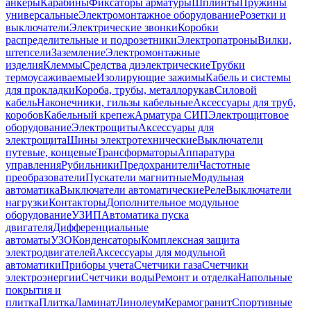
анкеры
Карабины
Фиксаторы арматуры
Шплинты
Пружины
универсальные
Электромонтажное оборудование
Розетки и
выключатели
Электрические звонки
Коробки
распределительные и подрозетники
Электропатроны
Вилки,
штепсели
Заземление
Электромонтажные
изделия
Клеммы
Средства диэлектрические
Трубки
термоусаживаемые
Изолирующие зажимы
Кабель и системы
для прокладки
Короба, трубы, металлорукав
Силовой
кабель
Наконечники, гильзы кабельные
Аксессуары для труб,
коробов
Кабельный крепеж
Арматура СИП
Электрощитовое
оборудование
Электрощиты
Аксессуары для
электрощита
Шины электротехнические
Выключатели
путевые, концевые
Трансформаторы
Аппаратура
управления
Рубильники
Предохранители
Частотные
преобразователи
Пускатели магнитные
Модульная
автоматика
Выключатели автоматические
Реле
Выключатели
нагрузки
Контакторы
Дополнительное модульное
оборудование
УЗИП
Автоматика пуска
двигателя
Дифференциальные
автоматы
УЗО
Конденсаторы
Комплексная защита
электродвигателей
Аксессуары для модульной
автоматики
Приборы учета
Счетчики газа
Счетчики
электроэнергии
Счетчики воды
Ремонт и отделка
Напольные
покрытия и
плитка
Плитка
Ламинат
Линолеум
Керамогранит
Спортивные