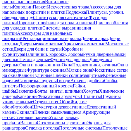
напольные покрытия
Виниловые
полы
Ковролин
Паркет
Искусственная трава
Аксессуары для
напольных покрытий и плитки
Подложка
Плинтусы, уголки,
обводы для труб
Плинтусы для сантехники
Фуги для
плитки
Порожки, профили для пола и плитки
Приспособления
для укладки плитки
Системы выравнивания
плитки
Аксессуары для напольных
покрытий
Реставрационные материалы
Двери и арки
Двери
входные
Двери межкомнатные
Арки межкомнатные
Москитные
сетки
Двери для бани и сауны
Коробки и
фурнитура
Наличники, коробки, доборы
Ручки дверные
Замки
дверные
Петли дверные
Фурнитура дверная
Доводчики
дверные
Окна и подоконники
Окна
Подоконники, отливы
Окна
мансардные
Фурнитура оконная
Мягкие окна
Москитные сетки
на окна
Жалюзи уличные
Пленки солнцезащитные
Крепежные
изделия
Саморезы, шурупы
Гвозди
Анкеры, дюбели
Скобы,
штифты
Перфорированный крепеж
Гайки,
шайбы
Заклепки
Болты, винты, шпильки
Хомуты
Химические
анкеры
Карабины
Фиксаторы арматуры
Шплинты
Пружины
универсальные
Отделка стен
Обои
Жидкие
обои
Фотообои
Штукатурки декоративные
Декоративный
камень
Скинали
Пленки самоклеящиеся
Армирующие
сетки
Стеновые панели
Уголки, маяки,
профили
Вагонка
Стеклохолсты, флизелин
Экраны для
радиаторов
Отделка потолка
Потолочные системы
Потолочные