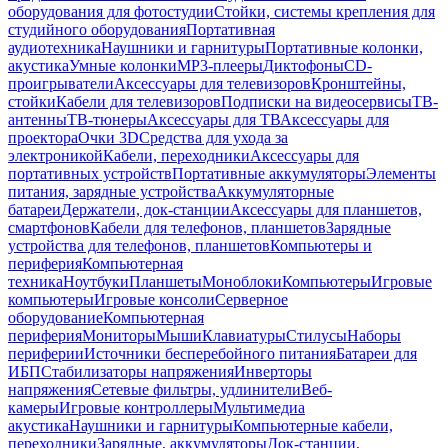
оборудования для фотостудии
Стойки, системы крепления для
студийного оборудования
Портативная
аудиотехника
Наушники и гарнитуры
Портативные колонки,
акустика
Умные колонки
MP3-плееры
Диктофоны
CD-
проигрыватели
Аксессуары для телевизоров
Кронштейны,
стойки
Кабели для телевизоров
Подписки на видеосервисы
ТВ-
антенны
ТВ-тюнеры
Аксессуары для ТВ
Аксессуары для
проектора
Очки 3D
Средства для ухода за
электроникой
Кабели, переходники
Аксессуары для
портативных устройств
Портативные аккумуляторы
Элементы
питания, зарядные устройства
Аккумуляторные
батареи
Держатели, док-станции
Аксессуары для планшетов,
смартфонов
Кабели для телефонов, планшетов
Зарядные
устройства для телефонов, планшетов
Компьютеры и
периферия
Компьютерная
техника
Ноутбуки
Планшеты
Моноблоки
Компьютеры
Игровые
компьютеры
Игровые консоли
Серверное
оборудование
Компьютерная
периферия
Мониторы
Мыши
Клавиатуры
Стилусы
Наборы
периферии
Источники бесперебойного питания
Батареи для
ИБП
Стабилизаторы напряжения
Инверторы
напряжения
Сетевые фильтры, удлинители
Веб-
камеры
Игровые контроллеры
Мультимедиа
акустика
Наушники и гарнитуры
Компьютерные кабели,
переходники
Зарядные, аккумуляторы
Док-станции,