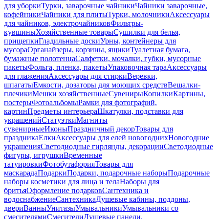
для уборки
Турки, заварочные чайники
Чайники заварочные,
кофейники
Чайники для плиты
Турки, молочники
Аксессуары
для чайников, электрочайников
Фильтры-
кувшины
Хозяйственные товары
Сушилки для белья,
прищепки
Гладильные доски
Урны, контейнеры для
мусора
Органайзеры, корзины, ящики
Туалетная бумага,
бумажные полотенца
Салфетки, мочалки, губки, мусорные
пакеты
Фольга, пленка, пакеты
Упаковочная тара
Аксессуары
для глажения
Аксессуары для стирки
Веревки,
шпагаты
Емкости, дозаторы для моющих средств
Вешалки-
плечики
Мешки хозяйственные
Сувениры
Копилки
Картины,
постеры
Фотоальбомы
Рамки для фотографий,
картин
Предметы интерьера
Шкатулки, подставки для
украшений
Статуэтки
Магниты
сувенирные
Иконы
Праздничный декор
Товары для
праздника
Елки
Аксессуары для елей новогодних
Новогодние
украшения
Светодиодные гирлянды, декорации
Светодиодные
фигуры, игрушки
Временные
татуировки
Фотобутафория
Товары для
маскарада
Подарки
Подарки, подарочные наборы
Подарочные
наборы косметики для лица и тела
Наборы для
бритья
Оформление подарков
Сантехника и
водоснабжение
Сантехника
Душевые кабины, поддоны,
двери
Ванны
Унитазы
Умывальники
Умывальники со
смесителями
Смесители
Душевые панели,