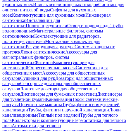
кухонных моек
Измельчители пищевых отходов
Системы для
очистки питьевой воды
Сифоны для кухонных
моек
Комплектующие для кухонных моек
Инженерная
сантехника
Инсталляции для
сантехники
Полотенцесушители
Отвод и подвод воды
Трубы
водопроводные
Магистральные фильтры, системы
сантехнические
Комплектующие для радиаторов,
полотенцесушителей
Монтажные комплекты для
сантехники
Регулирующая арматура
Системы защиты от
протечек
Люки сантехнические
Аксессуары для
магистральных фильтров, систем
сантехнических
Фитинги
Комплектующие для
инсталляций
Опрессовочные насосы
Сантехника для
общественных мест
Аксессуары для общественных
санузлов
Сушилки для рук
Дозаторы для общественных
санузлов
Сенсорные дозаторы для общественных
санузлов
Локтевые дозаторы для общественных
санузлов
Диспенсеры для бумажных полотенец
Диспенсеры
для туалетной бумаги
Канализация
Тросы сантехнические,
вантузы
Прочистные машины
Трубы, фитинги внутренней
канализации
Трубы, фитинги наружной канализации
Люки
канализационные
Теплый пол водяной
Трубы для теплого
пола
Коллекторы и комплектующие
Термостатика для теплого
пола
Автоматика для теплого
пола
Строительство
Строительные смеси и грунтовки
Клеевые