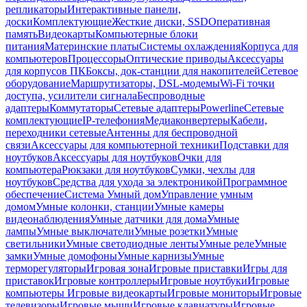
репликаторы
Интерактивные панели,
доски
Комплектующие
Жесткие диски, SSD
Оперативная
память
Видеокарты
Компьютерные блоки
питания
Материнские платы
Системы охлаждения
Корпуса для
компьютеров
Процессоры
Оптические приводы
Аксессуары
для корпусов ПК
Боксы, док-станции для накопителей
Сетевое
оборудование
Маршрутизаторы, DSL-модемы
Wi-Fi точки
доступа, усилители сигнала
Беспроводные
адаптеры
Коммутаторы
Сетевые адаптеры
Powerline
Сетевые
комплектующие
IP-телефония
Медиаконвертеры
Кабели,
переходники сетевые
Антенны для беспроводной
связи
Аксессуары для компьютерной техники
Подставки для
ноутбуков
Аксессуары для ноутбуков
Очки для
компьютера
Рюкзаки для ноутбуков
Сумки, чехлы для
ноутбуков
Средства для ухода за электроникой
Программное
обеспечение
Система Умный дом
Управление умным
домом
Умные колонки, станции
Умные камеры
видеонаблюдения
Умные датчики для дома
Умные
лампы
Умные выключатели
Умные розетки
Умные
светильники
Умные светодиодные ленты
Умные реле
Умные
замки
Умные домофоны
Умные карнизы
Умные
терморегуляторы
Игровая зона
Игровые приставки
Игры для
приставок
Игровые контроллеры
Игровые ноутбуки
Игровые
компьютеры
Игровые видеокарты
Игровые мониторы
Игровые
телевизоры
Игровые мыши
Игровые клавиатуры
Игровые