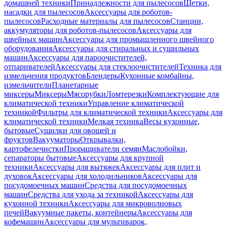
домашней техники
Принадлежности для пылесосов
Щетки,
насадки для пылесосов
Аксессуары для роботов-
пылесосов
Расходные материалы для пылесосов
Станции,
аккумуляторы для роботов-пылесосов
Аксессуары для
швейных машин
Аксессуары для промышленного швейного
оборудования
Аксессуары для стиральных и сушильных
машин
Аксессуары для пароочистителей,
отпаривателей
Аксессуары для стеклоочистителей
Техника для
измельчения продуктов
Блендеры
Кухонные комбайны,
измельчители
Планетарные
миксеры
Миксеры
Мясорубки
Ломтерезки
Комплектующие для
климатической техники
Управление климатической
техникой
Фильтры для климатической техники
Аксессуары для
климатической техники
Мелкая техника
Весы кухонные,
бытовые
Сушилки для овощей и
фруктов
Вакууматоры
Открывалки,
картофелечистки
Проращиватели семян
Маслобойки,
сепараторы бытовые
Аксессуары для крупной
техники
Аксессуары для вытяжек
Аксессуары для плит и
духовок
Аксессуары для холодильников
Аксессуары для
посудомоечных машин
Средства для посудомоечных
машин
Средства для ухода за техникой
Аксессуары для
кухонной техники
Аксессуары для микроволновых
печей
Вакуумные пакеты, контейнеры
Аксессуары для
кофемашин
Аксессуары для мультиварок,