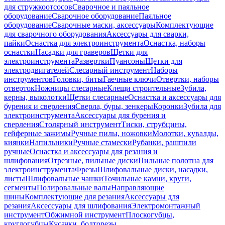
для стружкоотсосов
Сварочное и паяльное
оборудование
Сварочное оборудование
Паяльное
оборудование
Сварочные маски, аксессуары
Комплектующие
для сварочного оборудования
Аксессуары для сварки,
пайки
Оснастка для электроинструмента
Оснастка, наборы
оснастки
Насадки для граверов
Щетки для
электроинструмента
Развертки
Пуансоны
Щетки для
электродвигателей
Слесарный инструмент
Наборы
инструментов
Головки, биты
Гаечные ключи
Отвертки, наборы
отверток
Ножницы слесарные
Клещи строительные
Зубила,
керны, выколотки
Щетки слесарные
Оснастка и аксессуары для
бурения и сверления
Сверла, буры, зенкеры
Коронки
Зубила для
электроинструмента
Аксессуары для бурения и
сверления
Столярный инструмент
Тиски, струбцины,
гейферные зажимы
Ручные пилы, ножовки
Молотки, кувалды,
киянки
Напильники
Ручные стамески
Рубанки, рашпили
ручные
Оснастка и аксессуары для резания и
шлифования
Отрезные, пильные диски
Пильные полотна для
электроинструмента
Фрезы
Шлифовальные диски, насадки,
листы
Шлифовальные чашки
Точильные камни, круги,
сегменты
Полировальные валы
Направляющие
шины
Комплектующие для резания
Аксессуары для
резания
Аксессуары для шлифования
Электромонтажный
инструмент
Обжимной инструмент
Плоскогубцы,
круглогубцы
Кусачки, болторезы,