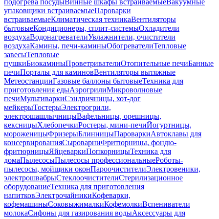
подогрева посуды
Винные шкафы встраиваемые
Вакуумные
упаковщики встраиваемые
Пароварки
встраиваемые
Климатическая техника
Вентиляторы
бытовые
Кондиционеры, сплит-системы
Охладители
воздуха
Водонагреватели
Увлажнители, очистители
воздуха
Камины, печи-камины
Обогреватели
Тепловые
завесы
Тепловые
пушки
Биокамины
Проветриватели
Отопительные печи
Банные
печи
Порталы для каминов
Вентиляторы вытяжные
Метеостанции
Газовые баллоны бытовые
Техника для
приготовления еды
Аэрогрили
Микроволновые
печи
Мультиварки
Сэндвичницы, хот-дог
мейкеры
Тостеры
Электрогрили,
электрошашлычницы
Вафельницы, орешницы,
кексницы
Хлебопечки
Ростеры, мини-печи
Йогуртницы,
мороженицы
Фризеры
Блинницы
Пароварки
Автоклавы для
консервирования
Сыроварни
Фритюрницы, фондю-
фритюрницы
Яйцеварки
Попкорницы
Техника для
дома
Пылесосы
Пылесосы профессиональные
Роботы-
пылесосы, мойщики окон
Пароочистители
Электровеники,
электрошвабры
Стеклоочистители
Стерилизационное
оборудование
Техника для приготовления
напитков
Электрочайники
Кофеварки,
кофемашины
Соковыжималки
Кофемолки
Вспениватели
молока
Сифоны для газирования воды
Аксессуары для