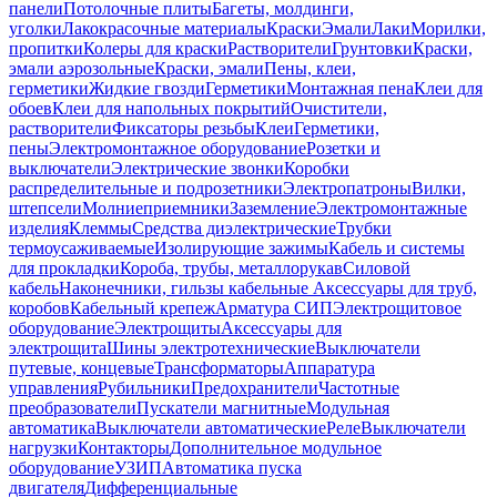
панели
Потолочные плиты
Багеты, молдинги,
уголки
Лакокрасочные материалы
Краски
Эмали
Лаки
Морилки,
пропитки
Колеры для краски
Растворители
Грунтовки
Краски,
эмали аэрозольные
Краски, эмали
Пены, клеи,
герметики
Жидкие гвозди
Герметики
Монтажная пена
Клеи для
обоев
Клеи для напольных покрытий
Очистители,
растворители
Фиксаторы резьбы
Клеи
Герметики,
пены
Электромонтажное оборудование
Розетки и
выключатели
Электрические звонки
Коробки
распределительные и подрозетники
Электропатроны
Вилки,
штепсели
Молниеприемники
Заземление
Электромонтажные
изделия
Клеммы
Средства диэлектрические
Трубки
термоусаживаемые
Изолирующие зажимы
Кабель и системы
для прокладки
Короба, трубы, металлорукав
Силовой
кабель
Наконечники, гильзы кабельные
Аксессуары для труб,
коробов
Кабельный крепеж
Арматура СИП
Электрощитовое
оборудование
Электрощиты
Аксессуары для
электрощита
Шины электротехнические
Выключатели
путевые, концевые
Трансформаторы
Аппаратура
управления
Рубильники
Предохранители
Частотные
преобразователи
Пускатели магнитные
Модульная
автоматика
Выключатели автоматические
Реле
Выключатели
нагрузки
Контакторы
Дополнительное модульное
оборудование
УЗИП
Автоматика пуска
двигателя
Дифференциальные