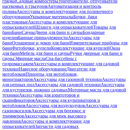
грядки
Садовые компостеры
Уничтожители, отпугиватели
насекомых и грызунов
Автоматизация и контроль
полива
Аксессуары и комплектующие для поливочного
оборудования
Укрывные материалы
Бочки, баки
пластиковые
Аксессуары и комплектующие для
опрыскивателей
Шланги для опрыскивателей
Товары для
бани
Бани
Сауны
Двери для бани и сауны
Бондарные
изделия
Банные принадлежности
Аксессуары для
бани
Оснащение и декор для бани
Измерительные приборы для
бани
Фитобочки, купели
Комплектующие для купелей
Окна
для бани
Мебель для бани и сауны
Ручки дверные для бани и
сауны
Эфирные масла
Спа-бассейны с
гидромассажем
Аксессуары и комплектующие для садовой
техники
Навесное оборудование
Двигатели для
мотоблоков
Прицепы для мотоблоков,
минитракторов
Аксессуары для газонной техники
Аксессуары
для цепных пил
Аксессуары для садовой техники
Аксессуары
для кусторезов, ножниц садовых
Моторные масла для садовой
техники
Аксессуары для аэратоторов и
скарификаторов
Аксессуары для культиваторов и
мотоблоков
Аксессуары для воздуходувок
Аксессуары для
газонокосилок
Аксессуары для бензокос и
триммеров
Аксессуары для моек высокого
давления
Аксессуары и комплектующие для
опрыскивателей
Запчасти для садовых