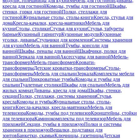
модули
Столешницы для кухни
Мебель для гостиной
Диваны,
кресла для гостиной
Комоды, тумбы для гостиной
Шкафы,
стенки, горки для гостиной
Полки, стеллажи для
гостиной
Журнальные столы, столы-книги
Кресла, стулья для
дома
Кресла-качалки, кресла-маятники
Мебель для
кухни
Столы, столики
Стулья для кухни
Стулья, табуреты
барные
Кухонный гарнитур
Кухонные модули
Кухонные
уголки, диваны
Стульчики для кормления
Системы хранения
для кухни
Мебель для ванной
Тумбы, консоли для
ванной
Шкафы, пеналы для ванной
Шкафчики, полки для
ванной
Зеркала для ванной
Аксессуары для ванной
Мебель-
трансформер
Мебель-трансформер
Кровати-
трансформеры
Детские кроватки-трансформеры
Столы-
трансформеры
Мебель для спальни
Зеркала
Комплекты мебели
для спальни
Прикроватные тумбы
Комоды и тумбы для
спальни
Туалетные столики
Шкафы для спальни
Мебель для
жилых комнат
Диваны, кресла для дома
Шкафы, стенки,
секции
Полки, стеллажи, системы хранения
Стулья,
кресла
Комоды и тумбы
Журнальные столы, столы-
книги
Кресла-качалки, кресла-маятники
Мебель для
телевизора
Комоды, тумбы под телевизор
Кронштейны, стойки
для телевизора
Каминокомплекты под телевизор
Мебель для
прихожей
Секции, тумбы в прихожую
Полки и системы
хранения в прихожую
Вешалки, подставки для
зонтов
Банкетки, скамьи
Ключницы, газетницы
Детская