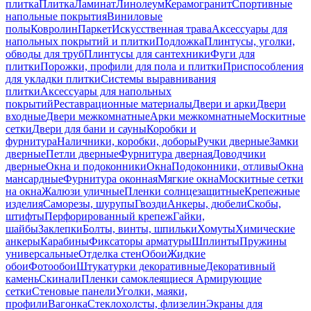
плитка
Плитка
Ламинат
Линолеум
Керамогранит
Спортивные
напольные покрытия
Виниловые
полы
Ковролин
Паркет
Искусственная трава
Аксессуары для
напольных покрытий и плитки
Подложка
Плинтусы, уголки,
обводы для труб
Плинтусы для сантехники
Фуги для
плитки
Порожки, профили для пола и плитки
Приспособления
для укладки плитки
Системы выравнивания
плитки
Аксессуары для напольных
покрытий
Реставрационные материалы
Двери и арки
Двери
входные
Двери межкомнатные
Арки межкомнатные
Москитные
сетки
Двери для бани и сауны
Коробки и
фурнитура
Наличники, коробки, доборы
Ручки дверные
Замки
дверные
Петли дверные
Фурнитура дверная
Доводчики
дверные
Окна и подоконники
Окна
Подоконники, отливы
Окна
мансардные
Фурнитура оконная
Мягкие окна
Москитные сетки
на окна
Жалюзи уличные
Пленки солнцезащитные
Крепежные
изделия
Саморезы, шурупы
Гвозди
Анкеры, дюбели
Скобы,
штифты
Перфорированный крепеж
Гайки,
шайбы
Заклепки
Болты, винты, шпильки
Хомуты
Химические
анкеры
Карабины
Фиксаторы арматуры
Шплинты
Пружины
универсальные
Отделка стен
Обои
Жидкие
обои
Фотообои
Штукатурки декоративные
Декоративный
камень
Скинали
Пленки самоклеящиеся
Армирующие
сетки
Стеновые панели
Уголки, маяки,
профили
Вагонка
Стеклохолсты, флизелин
Экраны для