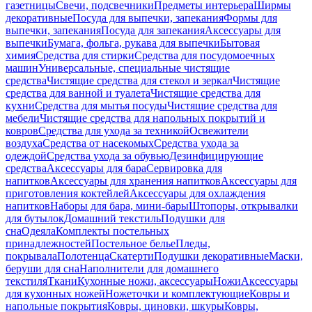
газетницы
Свечи, подсвечники
Предметы интерьера
Ширмы
декоративные
Посуда для выпечки, запекания
Формы для
выпечки, запекания
Посуда для запекания
Аксессуары для
выпечки
Бумага, фольга, рукава для выпечки
Бытовая
химия
Средства для стирки
Средства для посудомоечных
машин
Универсальные, специальные чистящие
средства
Чистящие средства для стекол и зеркал
Чистящие
средства для ванной и туалета
Чистящие средства для
кухни
Средства для мытья посуды
Чистящие средства для
мебели
Чистящие средства для напольных покрытий и
ковров
Средства для ухода за техникой
Освежители
воздуха
Средства от насекомых
Средства ухода за
одеждой
Средства ухода за обувью
Дезинфицирующие
средства
Аксессуары для бара
Сервировка для
напитков
Аксессуары для хранения напитков
Аксессуары для
приготовления коктейлей
Аксессуары для охлаждения
напитков
Наборы для бара, мини-бары
Штопоры, открывалки
для бутылок
Домашний текстиль
Подушки для
сна
Одеяла
Комплекты постельных
принадлежностей
Постельное белье
Пледы,
покрывала
Полотенца
Скатерти
Подушки декоративные
Маски,
беруши для сна
Наполнители для домашнего
текстиля
Ткани
Кухонные ножи, аксессуары
Ножи
Аксессуары
для кухонных ножей
Ножеточки и комплектующие
Ковры и
напольные покрытия
Ковры, циновки, шкуры
Ковры,