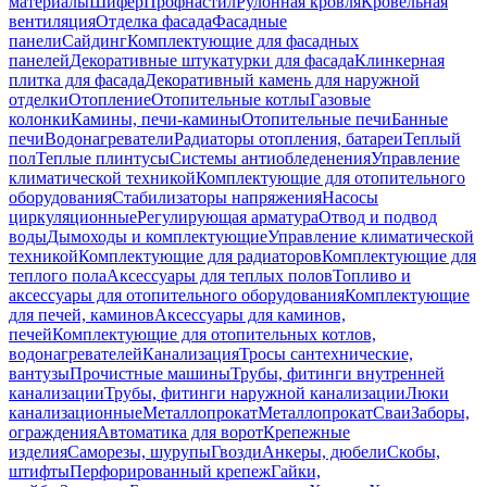
материалы
Шифер
Профнастил
Рулонная кровля
Кровельная
вентиляция
Отделка фасада
Фасадные
панели
Сайдинг
Комплектующие для фасадных
панелей
Декоративные штукатурки для фасада
Клинкерная
плитка для фасада
Декоративный камень для наружной
отделки
Отопление
Отопительные котлы
Газовые
колонки
Камины, печи-камины
Отопительные печи
Банные
печи
Водонагреватели
Радиаторы отопления, батареи
Теплый
пол
Теплые плинтусы
Системы антиобледенения
Управление
климатической техникой
Комплектующие для отопительного
оборудования
Стабилизаторы напряжения
Насосы
циркуляционные
Регулирующая арматура
Отвод и подвод
воды
Дымоходы и комплектующие
Управление климатической
техникой
Комплектующие для радиаторов
Комплектующие для
теплого пола
Аксессуары для теплых полов
Топливо и
аксессуары для отопительного оборудования
Комплектующие
для печей, каминов
Аксессуары для каминов,
печей
Комплектующие для отопительных котлов,
водонагревателей
Канализация
Тросы сантехнические,
вантузы
Прочистные машины
Трубы, фитинги внутренней
канализации
Трубы, фитинги наружной канализации
Люки
канализационные
Металлопрокат
Металлопрокат
Сваи
Заборы,
ограждения
Автоматика для ворот
Крепежные
изделия
Саморезы, шурупы
Гвозди
Анкеры, дюбели
Скобы,
штифты
Перфорированный крепеж
Гайки,