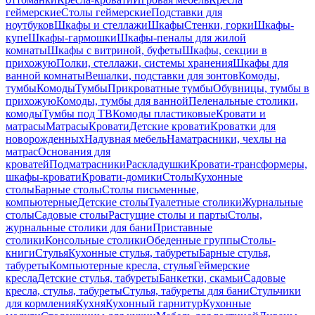
геймерские
Столы геймерские
Подставки для
ноутбуков
Шкафы и стеллажи
Шкафы
Стенки, горки
Шкафы-
купе
Шкафы-гармошки
Шкафы-пеналы для жилой
комнаты
Шкафы с витриной, буфеты
Шкафы, секции в
прихожую
Полки, стеллажи, системы хранения
Шкафы для
ванной комнаты
Вешалки, подставки для зонтов
Комоды,
тумбы
Комоды
Тумбы
Прикроватные тумбы
Обувницы, тумбы в
прихожую
Комоды, тумбы для ванной
Пеленальные столики,
комоды
Тумбы под ТВ
Комоды пластиковые
Кровати и
матрасы
Матрасы
Кровати
Детские кровати
Кроватки для
новорожденных
Надувная мебель
Наматрасники, чехлы на
матрас
Основания для
кроватей
Подматрасники
Раскладушки
Кровати-трансформеры,
шкафы-кровати
Кровати-домики
Столы
Кухонные
столы
Барные столы
Столы письменные,
компьютерные
Детские столы
Туалетные столики
Журнальные
столы
Садовые столы
Растущие столы и парты
Столы,
журнальные столики для бани
Приставные
столики
Консольные столики
Обеденные группы
Столы-
книги
Стулья
Кухонные стулья, табуреты
Барные стулья,
табуреты
Компьютерные кресла, стулья
Геймерские
кресла
Детские стулья, табуреты
Банкетки, скамьи
Садовые
кресла, стулья, табуреты
Стулья, табуреты для бани
Стульчики
для кормления
Кухня
Кухонный гарнитур
Кухонные