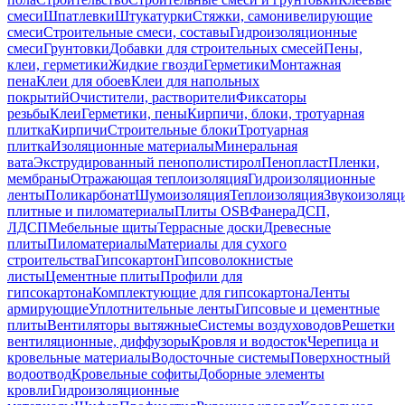
смеси
Шпатлевки
Штукатурки
Стяжки, самонивелирующие
смеси
Строительные смеси, составы
Гидроизоляционные
смеси
Грунтовки
Добавки для строительных смесей
Пены,
клеи, герметики
Жидкие гвозди
Герметики
Монтажная
пена
Клеи для обоев
Клеи для напольных
покрытий
Очистители, растворители
Фиксаторы
резьбы
Клеи
Герметики, пены
Кирпичи, блоки, тротуарная
плитка
Кирпичи
Строительные блоки
Тротуарная
плитка
Изоляционные материалы
Минеральная
вата
Экструдированный пенополистирол
Пенопласт
Пленки,
мембраны
Отражающая теплоизоляция
Гидроизоляционные
ленты
Поликарбонат
Шумоизоляция
Теплоизоляция
Звукоизоляц
плитные и пиломатериалы
Плиты OSB
Фанера
ДСП,
ЛДСП
Мебельные щиты
Террасные доски
Древесные
плиты
Пиломатериалы
Материалы для сухого
строительства
Гипсокартон
Гипсоволокнистые
листы
Цементные плиты
Профили для
гипсокартона
Комплектующие для гипсокартона
Ленты
армирующие
Уплотнительные ленты
Гипсовые и цементные
плиты
Вентиляторы вытяжные
Системы воздуховодов
Решетки
вентиляционные, диффузоры
Кровля и водосток
Черепица и
кровельные материалы
Водосточные системы
Поверхностный
водоотвод
Кровельные софиты
Доборные элементы
кровли
Гидроизоляционные