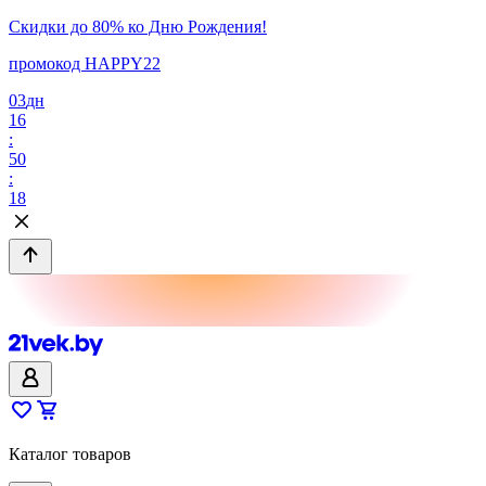
Скидки до 80% ко Дню Рождения!
промокод HAPPY22
03
дн
16
:
50
:
18
Каталог товаров