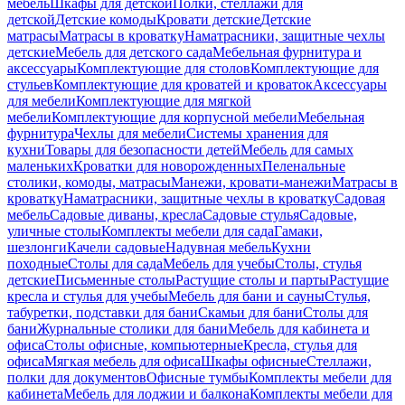
мебель
Шкафы для детской
Полки, стеллажи для
детской
Детские комоды
Кровати детские
Детские
матрасы
Матрасы в кроватку
Наматрасники, защитные чехлы
детские
Мебель для детского сада
Мебельная фурнитура и
аксессуары
Комплектующие для столов
Комплектующие для
стульев
Комплектующие для кроватей и кроваток
Аксессуары
для мебели
Комплектующие для мягкой
мебели
Комплектующие для корпусной мебели
Мебельная
фурнитура
Чехлы для мебели
Системы хранения для
кухни
Товары для безопасности детей
Мебель для самых
маленьких
Кроватки для новорожденных
Пеленальные
столики, комоды, матрасы
Манежи, кровати-манежи
Матрасы в
кроватку
Наматрасники, защитные чехлы в кроватку
Садовая
мебель
Садовые диваны, кресла
Садовые стулья
Садовые,
уличные столы
Комплекты мебели для сада
Гамаки,
шезлонги
Качели садовые
Надувная мебель
Кухни
походные
Столы для сада
Мебель для учебы
Столы, стулья
детские
Письменные столы
Растущие столы и парты
Растущие
кресла и стулья для учебы
Мебель для бани и сауны
Стулья,
табуретки, подставки для бани
Скамьи для бани
Столы для
бани
Журнальные столики для бани
Мебель для кабинета и
офиса
Столы офисные, компьютерные
Кресла, стулья для
офиса
Мягкая мебель для офиса
Шкафы офисные
Стеллажи,
полки для документов
Офисные тумбы
Комплекты мебели для
кабинета
Мебель для лоджии и балкона
Комплекты мебели для