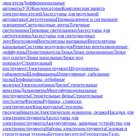
двигателя
Дифференциальные
автоматы
УЗО
Конденсаторы
Комплексная защита
электродвигателей
Аксессуары для модульной
автоматики
Светотехника
Промышленное и сигнальное
освещение
Светодиодные ленты
Точечные
светильники
Трековые светильники
Аксессуары для
светотехники
Аксессуары для светодиодных
лент
Вентиляция
Вентиляторы вытяжные
Вентиляторы
канальные
Системы воздуховодов
Решетки вентиляционные,
диффузоры
Проветриватели
Люки
Люки ревизионные
Люки
под плитку
Люки напольные
Люки под
покраску
Строительный
инструмент
Электроинструмент
Шуруповерты,
гайковерты
Шлифмашины
Циркулярные, сабельные
пилы
Перфораторы, отбойные
молотки
Электролобзики
Дрели
Строительные
миксеры
Дальномеры
Многофункциональные
инструменты
Строительные фены
Строительные
пистолеты
Фрезеры
Рубанки, стамески
электрические
Краскопульты
Степлеры,
гвоздезабиватели
Электрические ножницы, резаки
Насадки для
электроинструмента
Аксессуары для
электроинструмента
Аккумуляторы, зарядные устройства для
электроинструмента
Наборы электроинструмента
Силовая и
строительная техника
Бетоносмесители
Генераторы
Тали,