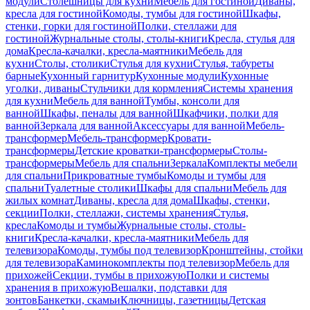
модули
Столешницы для кухни
Мебель для гостиной
Диваны,
кресла для гостиной
Комоды, тумбы для гостиной
Шкафы,
стенки, горки для гостиной
Полки, стеллажи для
гостиной
Журнальные столы, столы-книги
Кресла, стулья для
дома
Кресла-качалки, кресла-маятники
Мебель для
кухни
Столы, столики
Стулья для кухни
Стулья, табуреты
барные
Кухонный гарнитур
Кухонные модули
Кухонные
уголки, диваны
Стульчики для кормления
Системы хранения
для кухни
Мебель для ванной
Тумбы, консоли для
ванной
Шкафы, пеналы для ванной
Шкафчики, полки для
ванной
Зеркала для ванной
Аксессуары для ванной
Мебель-
трансформер
Мебель-трансформер
Кровати-
трансформеры
Детские кроватки-трансформеры
Столы-
трансформеры
Мебель для спальни
Зеркала
Комплекты мебели
для спальни
Прикроватные тумбы
Комоды и тумбы для
спальни
Туалетные столики
Шкафы для спальни
Мебель для
жилых комнат
Диваны, кресла для дома
Шкафы, стенки,
секции
Полки, стеллажи, системы хранения
Стулья,
кресла
Комоды и тумбы
Журнальные столы, столы-
книги
Кресла-качалки, кресла-маятники
Мебель для
телевизора
Комоды, тумбы под телевизор
Кронштейны, стойки
для телевизора
Каминокомплекты под телевизор
Мебель для
прихожей
Секции, тумбы в прихожую
Полки и системы
хранения в прихожую
Вешалки, подставки для
зонтов
Банкетки, скамьи
Ключницы, газетницы
Детская