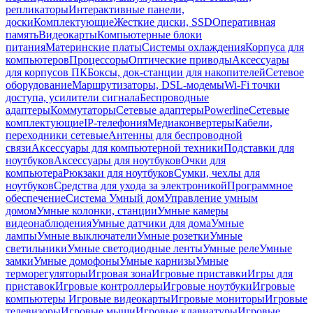
репликаторы
Интерактивные панели,
доски
Комплектующие
Жесткие диски, SSD
Оперативная
память
Видеокарты
Компьютерные блоки
питания
Материнские платы
Системы охлаждения
Корпуса для
компьютеров
Процессоры
Оптические приводы
Аксессуары
для корпусов ПК
Боксы, док-станции для накопителей
Сетевое
оборудование
Маршрутизаторы, DSL-модемы
Wi-Fi точки
доступа, усилители сигнала
Беспроводные
адаптеры
Коммутаторы
Сетевые адаптеры
Powerline
Сетевые
комплектующие
IP-телефония
Медиаконвертеры
Кабели,
переходники сетевые
Антенны для беспроводной
связи
Аксессуары для компьютерной техники
Подставки для
ноутбуков
Аксессуары для ноутбуков
Очки для
компьютера
Рюкзаки для ноутбуков
Сумки, чехлы для
ноутбуков
Средства для ухода за электроникой
Программное
обеспечение
Система Умный дом
Управление умным
домом
Умные колонки, станции
Умные камеры
видеонаблюдения
Умные датчики для дома
Умные
лампы
Умные выключатели
Умные розетки
Умные
светильники
Умные светодиодные ленты
Умные реле
Умные
замки
Умные домофоны
Умные карнизы
Умные
терморегуляторы
Игровая зона
Игровые приставки
Игры для
приставок
Игровые контроллеры
Игровые ноутбуки
Игровые
компьютеры
Игровые видеокарты
Игровые мониторы
Игровые
телевизоры
Игровые мыши
Игровые клавиатуры
Игровые