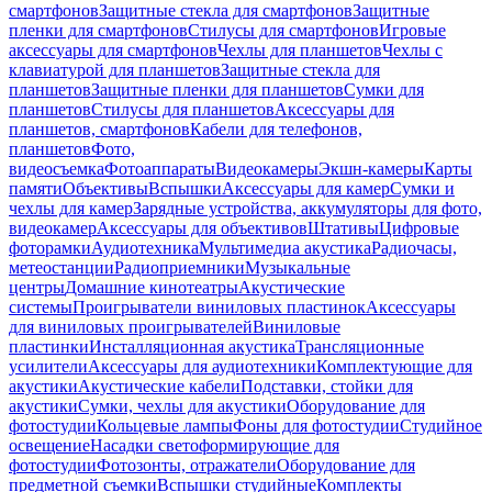
смартфонов
Защитные стекла для смартфонов
Защитные
пленки для смартфонов
Стилусы для смартфонов
Игровые
аксессуары для смартфонов
Чехлы для планшетов
Чехлы с
клавиатурой для планшетов
Защитные стекла для
планшетов
Защитные пленки для планшетов
Сумки для
планшетов
Стилусы для планшетов
Аксессуары для
планшетов, смартфонов
Кабели для телефонов,
планшетов
Фото,
видеосъемка
Фотоаппараты
Видеокамеры
Экшн-камеры
Карты
памяти
Объективы
Вспышки
Аксессуары для камер
Сумки и
чехлы для камер
Зарядные устройства, аккумуляторы для фото,
видеокамер
Аксессуары для объективов
Штативы
Цифровые
фоторамки
Аудиотехника
Мультимедиа акустика
Радиочасы,
метеостанции
Радиоприемники
Музыкальные
центры
Домашние кинотеатры
Акустические
системы
Проигрыватели виниловых пластинок
Аксессуары
для виниловых проигрывателей
Виниловые
пластинки
Инсталляционная акустика
Трансляционные
усилители
Аксессуары для аудиотехники
Комплектующие для
акустики
Акустические кабели
Подставки, стойки для
акустики
Сумки, чехлы для акустики
Оборудование для
фотостудии
Кольцевые лампы
Фоны для фотостудии
Студийное
освещение
Насадки светоформирующие для
фотостудии
Фотозонты, отражатели
Оборудование для
предметной съемки
Вспышки студийные
Комплекты