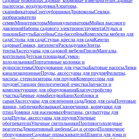
садовые ножницы
Садовые, кормовые измельчители
Садовые
пылесосы, воздуходувки
Аэраторы,
скарификаторы
Снегоуборщики
Дровоколы
Сеялки,
разбрасыватели
семян
Минитракторы
Миникультиваторы
Мойки высокого
давления
Наборы садового электроинструмента
Отдых и
пикник
Батуты
Бассейны
Спа-бассейны
Комплекты мебели для
сада
Столы для сада
Стулья, кресла для сада
Качели
садовые
Гамаки, шезлонги
Раскладушки
Зонты,
тенты
Аксессуары для садовой мебели
Грили
Мангалы,
коптильни
Детская площадка
Сумки-
холодильники
Портативные колонки и
аудиосистемы
Оборудование для участка
Бытовые насосы
Люки
канализационные
Пруды, аксессуары для прудов
Фильтры,
насосы, стерилизаторы для прудов
Компрессоры для
прудов
Станции биологической очистки
Запчасти и
комплектующие для оборудования
Благоустройство
участка
Дачные дома
Беседки
Бани
Хозблоки и
сараи
Аксессуары для озеленения сада
Декор для сада
Почтовые
ящики, таблички
Козырьки
Скворечники, кормушки для
птиц
Домики для насекомых
Фонтаны, скульптуры для
сада
Пруды, аксессуары для прудов
Уличные
обогреватели
Уличные светильники
Противогололедные
реагенты
Декоративный щебень
Сад и огород
Поливочное
оборудование
Садовые опрыскиватели
Шланги для дома и