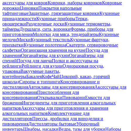
аксессуары для ковров
Коврики, наборы ковриков
Ковровые
дорожки
Циновки
Покрытия напольные
тафтинговые
Защитные, грязезащитные коврики
Кухонные
принадлежности
Кухонные приборы
Терки,
овощерезки
Разделочные доски
Кухонные термометры,
таймеры
Дуршлаги, сита, воронки
Формы, приборы для
приготовления
Молотки для мяса, тендерайзеры
Кухонные
мелочи
Миски
Кухонный текстиль
Кухонные фартуки,
прихватки
Кухонные полотенца
Скатерти, сервировочные
салфетки
Организация хранения на кухне
Посуда для
хранения
Органайзеры для кухни
Органайзеры для
специй
Посуда для ланча
Полки и аксессуары на
рейлинги
Рейлинги для кухни
Одноразовая посуда,
упаковка
Вакуумные пакеты,
контейнеры
Бакалея
Кофе
Чай
Цикорий, какао, горячий
шоколад
Сиропы и топпинги
Консервирование и
дистилляция
Автоклавы для консервирования
Аксессуары для
консервирования
Приспособления для
консервирования
Открывалки
Пивоварни
Емкости для
брожения
Ингредиенты для приготовления алкогольных
напитков
Аксессуары для приготовления и хранения
алкогольных напитков
Комплектующие для
дистилляторов
Прессы, дробилки для виноделия и
пивоварения
Дистилляторы бытовые
Уборочный
инвентарь
Швабры, насадки
Ведра, тазы для уборки
Наборы