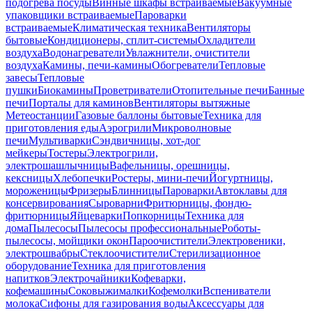
подогрева посуды
Винные шкафы встраиваемые
Вакуумные
упаковщики встраиваемые
Пароварки
встраиваемые
Климатическая техника
Вентиляторы
бытовые
Кондиционеры, сплит-системы
Охладители
воздуха
Водонагреватели
Увлажнители, очистители
воздуха
Камины, печи-камины
Обогреватели
Тепловые
завесы
Тепловые
пушки
Биокамины
Проветриватели
Отопительные печи
Банные
печи
Порталы для каминов
Вентиляторы вытяжные
Метеостанции
Газовые баллоны бытовые
Техника для
приготовления еды
Аэрогрили
Микроволновые
печи
Мультиварки
Сэндвичницы, хот-дог
мейкеры
Тостеры
Электрогрили,
электрошашлычницы
Вафельницы, орешницы,
кексницы
Хлебопечки
Ростеры, мини-печи
Йогуртницы,
мороженицы
Фризеры
Блинницы
Пароварки
Автоклавы для
консервирования
Сыроварни
Фритюрницы, фондю-
фритюрницы
Яйцеварки
Попкорницы
Техника для
дома
Пылесосы
Пылесосы профессиональные
Роботы-
пылесосы, мойщики окон
Пароочистители
Электровеники,
электрошвабры
Стеклоочистители
Стерилизационное
оборудование
Техника для приготовления
напитков
Электрочайники
Кофеварки,
кофемашины
Соковыжималки
Кофемолки
Вспениватели
молока
Сифоны для газирования воды
Аксессуары для