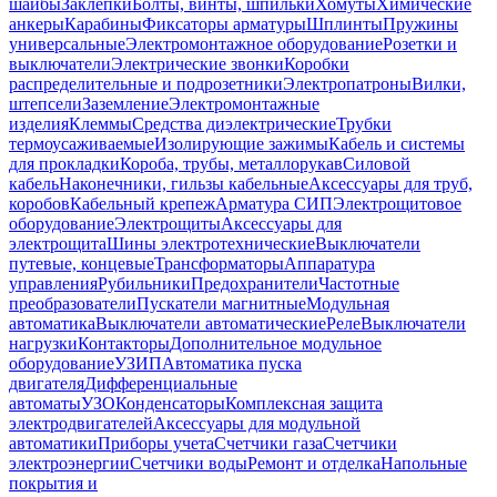
шайбы
Заклепки
Болты, винты, шпильки
Хомуты
Химические
анкеры
Карабины
Фиксаторы арматуры
Шплинты
Пружины
универсальные
Электромонтажное оборудование
Розетки и
выключатели
Электрические звонки
Коробки
распределительные и подрозетники
Электропатроны
Вилки,
штепсели
Заземление
Электромонтажные
изделия
Клеммы
Средства диэлектрические
Трубки
термоусаживаемые
Изолирующие зажимы
Кабель и системы
для прокладки
Короба, трубы, металлорукав
Силовой
кабель
Наконечники, гильзы кабельные
Аксессуары для труб,
коробов
Кабельный крепеж
Арматура СИП
Электрощитовое
оборудование
Электрощиты
Аксессуары для
электрощита
Шины электротехнические
Выключатели
путевые, концевые
Трансформаторы
Аппаратура
управления
Рубильники
Предохранители
Частотные
преобразователи
Пускатели магнитные
Модульная
автоматика
Выключатели автоматические
Реле
Выключатели
нагрузки
Контакторы
Дополнительное модульное
оборудование
УЗИП
Автоматика пуска
двигателя
Дифференциальные
автоматы
УЗО
Конденсаторы
Комплексная защита
электродвигателей
Аксессуары для модульной
автоматики
Приборы учета
Счетчики газа
Счетчики
электроэнергии
Счетчики воды
Ремонт и отделка
Напольные
покрытия и