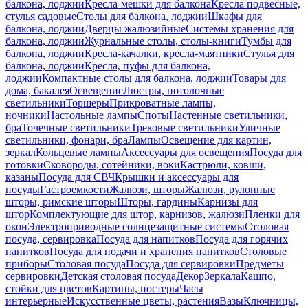
балкона, лоджии
Кресла-мешки для балкона
Кресла подвесные,
стулья садовые
Столы для балкона, лоджии
Шкафы для
балкона, лоджии
Дверцы жалюзийные
Системы хранения для
балкона, лоджии
Журнальные столы, столы-книги
Тумбы для
балкона, лоджии
Кресла-качалки, кресла-маятники
Стулья для
балкона, лоджии
Кресла, пуфы для балкона,
лоджии
Компактные столы для балкона, лоджии
Товары для
дома, бакалея
Освещение
Люстры, потолочные
светильники
Торшеры
Прикроватные лампы,
ночники
Настольные лампы
Споты
Настенные светильники,
бра
Точечные светильники
Трековые светильники
Уличные
светильники, фонари, бра
Лампы
Освещение для картин,
зеркал
Кольцевые лампы
Аксессуары для освещения
Посуда для
готовки
Сковороды, сотейники, воки
Кастрюли, ковши,
казаны
Посуда для СВЧ
Крышки и аксессуары для
посуды
Гастроемкости
Жалюзи, шторы
Жалюзи, рулонные
шторы, римские шторы
Шторы, гардины
Карнизы для
штор
Комплектующие для штор, карнизов, жалюзи
Пленки для
окон
Электроприводные солнцезащитные системы
Столовая
посуда, сервировка
Посуда для напитков
Посуда для горячих
напитков
Посуда для подачи и хранения напитков
Столовые
приборы
Столовая посуда
Посуда для сервировки
Предметы
сервировки
Детская столовая посуда
Декор
Зеркала
Кашпо,
стойки для цветов
Картины, постеры
Часы
интерьерные
Искусственные цветы, растения
Вазы
Ключницы,