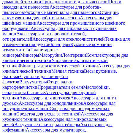
домашней техники
Принадлежности для пылесосов
Щетки,
насадки для пылесосов
Аксессуары для роботов-
пылесосов
Расходные материалы для пылесосов
Станции,
аккумуляторы для роботов-пылесосов
Аксессуары для
швейных машин
Аксессуары для промышленного швейного
оборудования
Аксессуары для стиральных и сушильных
машин
Аксессуары для пароочистителей,
отпаривателей
Аксессуары для стеклоочистителей
Техника для
измельчения продуктов
Блендеры
Кухонные комбайны,
измельчители
Планетарные
миксеры
Миксеры
Мясорубки
Ломтерезки
Комплектующие для
климатической техники
Управление климатической
техникой
Фильтры для климатической техники
Аксессуары для
климатической техники
Мелкая техника
Весы кухонные,
бытовые
Сушилки для овощей и
фруктов
Вакууматоры
Открывалки,
картофелечистки
Проращиватели семян
Маслобойки,
сепараторы бытовые
Аксессуары для крупной
техники
Аксессуары для вытяжек
Аксессуары для плит и
духовок
Аксессуары для холодильников
Аксессуары для
посудомоечных машин
Средства для посудомоечных
машин
Средства для ухода за техникой
Аксессуары для
кухонной техники
Аксессуары для микроволновых
печей
Вакуумные пакеты, контейнеры
Аксессуары для
кофемашин
Аксессуары для мультиварок,