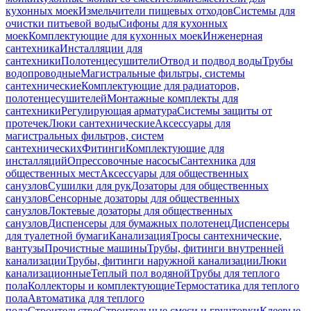
кухонных моек
Измельчители пищевых отходов
Системы для
очистки питьевой воды
Сифоны для кухонных
моек
Комплектующие для кухонных моек
Инженерная
сантехника
Инсталляции для
сантехники
Полотенцесушители
Отвод и подвод воды
Трубы
водопроводные
Магистральные фильтры, системы
сантехнические
Комплектующие для радиаторов,
полотенцесушителей
Монтажные комплекты для
сантехники
Регулирующая арматура
Системы защиты от
протечек
Люки сантехнические
Аксессуары для
магистральных фильтров, систем
сантехнических
Фитинги
Комплектующие для
инсталляций
Опрессовочные насосы
Сантехника для
общественных мест
Аксессуары для общественных
санузлов
Сушилки для рук
Дозаторы для общественных
санузлов
Сенсорные дозаторы для общественных
санузлов
Локтевые дозаторы для общественных
санузлов
Диспенсеры для бумажных полотенец
Диспенсеры
для туалетной бумаги
Канализация
Тросы сантехнические,
вантузы
Прочистные машины
Трубы, фитинги внутренней
канализации
Трубы, фитинги наружной канализации
Люки
канализационные
Теплый пол водяной
Трубы для теплого
пола
Коллекторы и комплектующие
Термостатика для теплого
пола
Автоматика для теплого
пола
Строительство
Строительные смеси и грунтовки
Клеевые