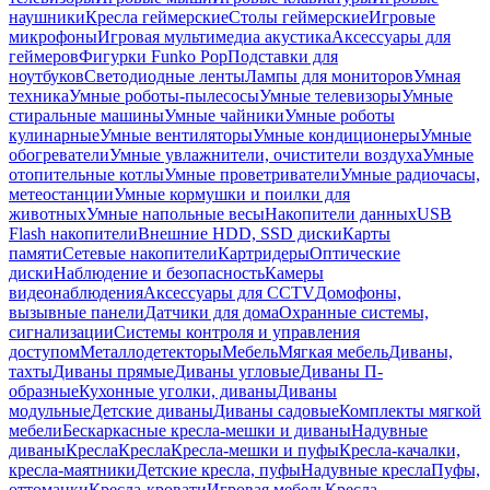
наушники
Кресла геймерские
Столы геймерские
Игровые
микрофоны
Игровая мультимедиа акустика
Аксессуары для
геймеров
Фигурки Funko Pop
Подставки для
ноутбуков
Светодиодные ленты
Лампы для мониторов
Умная
техника
Умные роботы-пылесосы
Умные телевизоры
Умные
стиральные машины
Умные чайники
Умные роботы
кулинарные
Умные вентиляторы
Умные кондиционеры
Умные
обогреватели
Умные увлажнители, очистители воздуха
Умные
отопительные котлы
Умные проветриватели
Умные радиочасы,
метеостанции
Умные кормушки и поилки для
животных
Умные напольные весы
Накопители данных
USB
Flash накопители
Внешние HDD, SSD диски
Карты
памяти
Сетевые накопители
Картридеры
Оптические
диски
Наблюдение и безопасность
Камеры
видеонаблюдения
Аксессуары для CCTV
Домофоны,
вызывные панели
Датчики для дома
Охранные системы,
сигнализации
Системы контроля и управления
доступом
Металлодетекторы
Мебель
Мягкая мебель
Диваны,
тахты
Диваны прямые
Диваны угловые
Диваны П-
образные
Кухонные уголки, диваны
Диваны
модульные
Детские диваны
Диваны садовые
Комплекты мягкой
мебели
Бескаркасные кресла-мешки и диваны
Надувные
диваны
Кресла
Кресла
Кресла-мешки и пуфы
Кресла-качалки,
кресла-маятники
Детские кресла, пуфы
Надувные кресла
Пуфы,
оттоманки
Кресла-кровати
Игровая мебель
Кресла