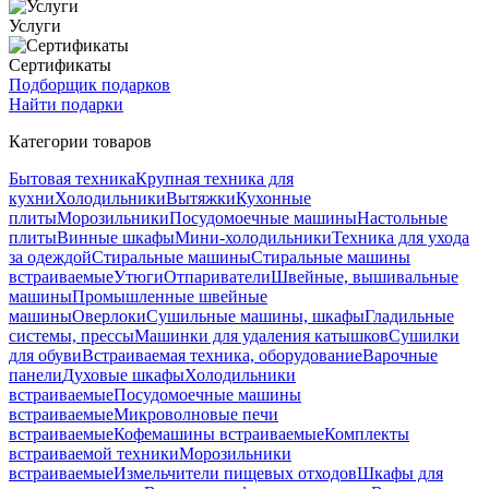
Услуги
Сертификаты
Подборщик подарков
Найти подарки
Категории товаров
Бытовая техника
Крупная техника для
кухни
Холодильники
Вытяжки
Кухонные
плиты
Морозильники
Посудомоечные машины
Настольные
плиты
Винные шкафы
Мини-холодильники
Техника для ухода
за одеждой
Стиральные машины
Стиральные машины
встраиваемые
Утюги
Отпариватели
Швейные, вышивальные
машины
Промышленные швейные
машины
Оверлоки
Сушильные машины, шкафы
Гладильные
системы, прессы
Машинки для удаления катышков
Сушилки
для обуви
Встраиваемая техника, оборудование
Варочные
панели
Духовые шкафы
Холодильники
встраиваемые
Посудомоечные машины
встраиваемые
Микроволновые печи
встраиваемые
Кофемашины встраиваемые
Комплекты
встраиваемой техники
Морозильники
встраиваемые
Измельчители пищевых отходов
Шкафы для