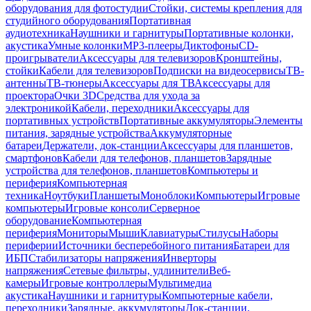
оборудования для фотостудии
Стойки, системы крепления для
студийного оборудования
Портативная
аудиотехника
Наушники и гарнитуры
Портативные колонки,
акустика
Умные колонки
MP3-плееры
Диктофоны
CD-
проигрыватели
Аксессуары для телевизоров
Кронштейны,
стойки
Кабели для телевизоров
Подписки на видеосервисы
ТВ-
антенны
ТВ-тюнеры
Аксессуары для ТВ
Аксессуары для
проектора
Очки 3D
Средства для ухода за
электроникой
Кабели, переходники
Аксессуары для
портативных устройств
Портативные аккумуляторы
Элементы
питания, зарядные устройства
Аккумуляторные
батареи
Держатели, док-станции
Аксессуары для планшетов,
смартфонов
Кабели для телефонов, планшетов
Зарядные
устройства для телефонов, планшетов
Компьютеры и
периферия
Компьютерная
техника
Ноутбуки
Планшеты
Моноблоки
Компьютеры
Игровые
компьютеры
Игровые консоли
Серверное
оборудование
Компьютерная
периферия
Мониторы
Мыши
Клавиатуры
Стилусы
Наборы
периферии
Источники бесперебойного питания
Батареи для
ИБП
Стабилизаторы напряжения
Инверторы
напряжения
Сетевые фильтры, удлинители
Веб-
камеры
Игровые контроллеры
Мультимедиа
акустика
Наушники и гарнитуры
Компьютерные кабели,
переходники
Зарядные, аккумуляторы
Док-станции,