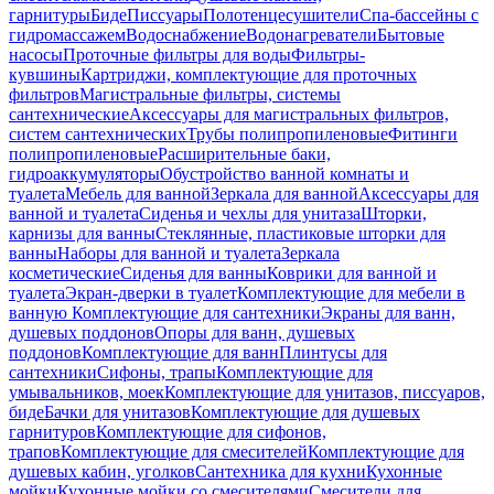
гарнитуры
Биде
Писсуары
Полотенцесушители
Спа-бассейны с
гидромассажем
Водоснабжение
Водонагреватели
Бытовые
насосы
Проточные фильтры для воды
Фильтры-
кувшины
Картриджи, комплектующие для проточных
фильтров
Магистральные фильтры, системы
сантехнические
Аксессуары для магистральных фильтров,
систем сантехнических
Трубы полипропиленовые
Фитинги
полипропиленовые
Расширительные баки,
гидроаккумуляторы
Обустройство ванной комнаты и
туалета
Мебель для ванной
Зеркала для ванной
Аксессуары для
ванной и туалета
Сиденья и чехлы для унитаза
Шторки,
карнизы для ванны
Стеклянные, пластиковые шторки для
ванны
Наборы для ванной и туалета
Зеркала
косметические
Сиденья для ванны
Коврики для ванной и
туалета
Экран-дверки в туалет
Комплектующие для мебели в
ванную
Комплектующие для сантехники
Экраны для ванн,
душевых поддонов
Опоры для ванн, душевых
поддонов
Комплектующие для ванн
Плинтусы для
сантехники
Сифоны, трапы
Комплектующие для
умывальников, моек
Комплектующие для унитазов, писсуаров,
биде
Бачки для унитазов
Комплектующие для душевых
гарнитуров
Комплектующие для сифонов,
трапов
Комплектующие для смесителей
Комплектующие для
душевых кабин, уголков
Сантехника для кухни
Кухонные
мойки
Кухонные мойки со смесителями
Смесители для