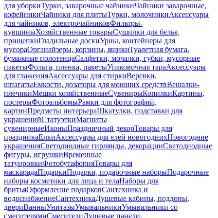
для уборки
Турки, заварочные чайники
Чайники заварочные,
кофейники
Чайники для плиты
Турки, молочники
Аксессуары
для чайников, электрочайников
Фильтры-
кувшины
Хозяйственные товары
Сушилки для белья,
прищепки
Гладильные доски
Урны, контейнеры для
мусора
Органайзеры, корзины, ящики
Туалетная бумага,
бумажные полотенца
Салфетки, мочалки, губки, мусорные
пакеты
Фольга, пленка, пакеты
Упаковочная тара
Аксессуары
для глажения
Аксессуары для стирки
Веревки,
шпагаты
Емкости, дозаторы для моющих средств
Вешалки-
плечики
Мешки хозяйственные
Сувениры
Копилки
Картины,
постеры
Фотоальбомы
Рамки для фотографий,
картин
Предметы интерьера
Шкатулки, подставки для
украшений
Статуэтки
Магниты
сувенирные
Иконы
Праздничный декор
Товары для
праздника
Елки
Аксессуары для елей новогодних
Новогодние
украшения
Светодиодные гирлянды, декорации
Светодиодные
фигуры, игрушки
Временные
татуировки
Фотобутафория
Товары для
маскарада
Подарки
Подарки, подарочные наборы
Подарочные
наборы косметики для лица и тела
Наборы для
бритья
Оформление подарков
Сантехника и
водоснабжение
Сантехника
Душевые кабины, поддоны,
двери
Ванны
Унитазы
Умывальники
Умывальники со
смесителями
Смесители
Душевые панели,