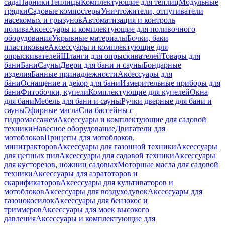
сада
Парники
Теплицы
Комплектующие для теплиц
Модульные
грядки
Садовые компостеры
Уничтожители, отпугиватели
насекомых и грызунов
Автоматизация и контроль
полива
Аксессуары и комплектующие для поливочного
оборудования
Укрывные материалы
Бочки, баки
пластиковые
Аксессуары и комплектующие для
опрыскивателей
Шланги для опрыскивателей
Товары для
бани
Бани
Сауны
Двери для бани и сауны
Бондарные
изделия
Банные принадлежности
Аксессуары для
бани
Оснащение и декор для бани
Измерительные приборы для
бани
Фитобочки, купели
Комплектующие для купелей
Окна
для бани
Мебель для бани и сауны
Ручки дверные для бани и
сауны
Эфирные масла
Спа-бассейны с
гидромассажем
Аксессуары и комплектующие для садовой
техники
Навесное оборудование
Двигатели для
мотоблоков
Прицепы для мотоблоков,
минитракторов
Аксессуары для газонной техники
Аксессуары
для цепных пил
Аксессуары для садовой техники
Аксессуары
для кусторезов, ножниц садовых
Моторные масла для садовой
техники
Аксессуары для аэратоторов и
скарификаторов
Аксессуары для культиваторов и
мотоблоков
Аксессуары для воздуходувок
Аксессуары для
газонокосилок
Аксессуары для бензокос и
триммеров
Аксессуары для моек высокого
давления
Аксессуары и комплектующие для