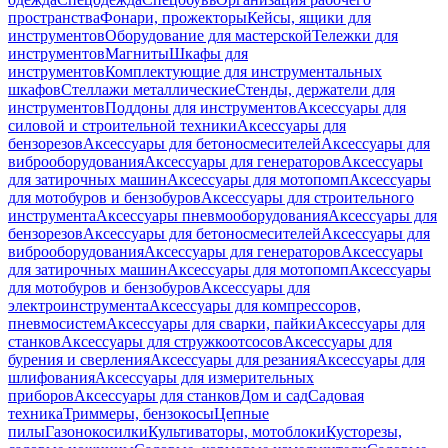
пространства
Фонари, прожекторы
Кейсы, ящики для
инструментов
Оборудование для мастерской
Тележки для
инструментов
Магниты
Шкафы для
инструментов
Комплектующие для инструментальных
шкафов
Стеллажи металлические
Стенды, держатели для
инструментов
Поддоны для инструментов
Аксессуары для
силовой и строительной техники
Аксессуары для
бензорезов
Аксессуары для бетоносмесителей
Аксессуары для
виброоборудования
Аксессуары для генераторов
Аксессуары
для затирочных машин
Аксессуары для мотопомп
Аксессуары
для мотобуров и бензобуров
Аксессуары для строительного
инструмента
Аксессуары пневмооборудования
Аксессуары для
бензорезов
Аксессуары для бетоносмесителей
Аксессуары для
виброоборудования
Аксессуары для генераторов
Аксессуары
для затирочных машин
Аксессуары для мотопомп
Аксессуары
для мотобуров и бензобуров
Аксессуары для
электроинструмента
Аксессуары для компрессоров,
пневмосистем
Аксессуары для сварки, пайки
Аксессуары для
станков
Аксессуары для стружкоотсосов
Аксессуары для
бурения и сверления
Аксессуары для резания
Аксессуары для
шлифования
Аксессуары для измерительных
приборов
Аксессуары для станков
Дом и сад
Садовая
техника
Триммеры, бензокосы
Цепные
пилы
Газонокосилки
Культиваторы, мотоблоки
Кусторезы,