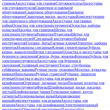
станков
Аксессуары для станков
Стружкоотсосы
Аксессуары
для стружкоотсосов
Сварочное и паяльное
оборудование
Сварочное оборудование
Паяльное
оборудование
Сварочные маски, аксессуары
Комплектующие
для сварочного оборудования
Аксессуары для сварки,
пайки
Оснастка для электроинструмента
Оснастка, наборы
оснастки
Насадки для граверов
Щетки для
электроинструмента
Развертки
Пуансоны
Щетки для
электродвигателей
Слесарный инструмент
Наборы
инструментов
Головки, биты
Гаечные ключи
Отвертки, наборы
отверток
Ножницы слесарные
Клещи строительные
Зубила,
керны, выколотки
Щетки слесарные
Оснастка и аксессуары для
бурения и сверления
Сверла, буры, зенкеры
Коронки
Зубила для
электроинструмента
Аксессуары для бурения и
сверления
Столярный инструмент
Тиски, струбцины,
гейферные зажимы
Ручные пилы, ножовки
Молотки, кувалды,
киянки
Напильники
Ручные стамески
Рубанки, рашпили
ручные
Оснастка и аксессуары для резания и
шлифования
Отрезные, пильные диски
Пильные полотна для
электроинструмента
Фрезы
Шлифовальные диски, насадки,
листы
Шлифовальные чашки
Точильные камни, круги,
сегменты
Полировальные валы
Направляющие
шины
Комплектующие для резания
Аксессуары для
резания
Аксессуары для шлифования
Электромонтажный
инструмент
Обжимной инструмент
Плоскогубцы,