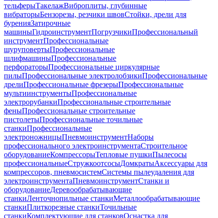
тельферы
Такелаж
Виброплиты, глубинные
вибраторы
Бензорезы, резчики швов
Стойки, дрели для
бурения
Затирочные
машины
Гидроинструмент
Погрузчики
Профессиональный
инструмент
Профессиональные
шуруповерты
Профессиональные
шлифмашины
Профессиональные
перфораторы
Профессиональные циркулярные
пилы
Профессиональные электролобзики
Профессиональные
дрели
Профессиональные фрезеры
Профессиональные
мультиинструменты
Профессиональные
электрорубанки
Профессиональные строительные
фены
Профессиональные строительные
пистолеты
Профессиональные точильные
станки
Профессиональные
электроножницы
Пневмоинструмент
Наборы
профессионального электроинструмента
Строительное
оборудование
Компрессоры
Тепловые пушки
Пылесосы
профессиональные
Стружкоотсосы
Домкраты
Аксессуары для
компрессоров, пневмосистем
Системы пылеудаления для
электроинструмента
Пневмоинструмент
Станки и
оборудование
Деревообрабатывающие
станки
Ленточнопильные станки
Металлообрабатывающие
станки
Плиткорезные станки
Точильные
станки
Комплектующие для станков
Оснастка для