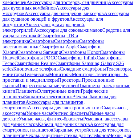
хлебопечек
Аксессуары для тостеров, сэндвичниц
Аксессуары
для кухонных комбайнов
Аксессуары для
мясорубок
Аксессуары для блендеров, миксеров
Аксессуары
для сушилок овощей и фруктов
Аксессуары для
йогуртниц
Аксессуары для аэрогрилей,
электрогрилей
Аксессуары для соковыжималок
Средства для
ухода за техникой
Смартфоны, ТВ и
электроника
Смартфоны
Смартфоны
Смартфоны
восстановленные
Смартфоны Apple
Смартфоны
Xiaomi
Смартфоны Samsung
Смартфоны Honor
Смартфоны
Huawei
Смартфоны POCO
Смартфоны Infinix
Смартфоны
Tecno
Смартфоны Realme
Смартфоны Samsung Galaxy S26
series
Кнопочные телефоны
Складные смартфоны
Телевизоры,
мониторы
Телевизоры
Мониторы
Мониторы-телевизоры
ТВ-
приставки и медиаплееры
Проекторы
Проекционные
экраны
Профессиональные дисплеи
Планшеты, электронные
книги
Планшеты
Электронные книги
Графические
планшеты
Блокноты электронные
Чехлы, бамперы для
планшетов
Аксессуары для планшетов,
смартфонов
Аксессуары для электронных книг
Смарт-часы,
аксессуары
Умные часы
Фитнес-браслеты
Умные часы
детские
Умные часы, фитнес-браслеты
Ремешки, аксессуары
для умных часов
Кабели для умных часов
Аксессуары для
смартфонов, планшетов
Зарядные устройства для телефонов,
планшетов
Чехлы, защитные стекла для телефонов
Чехлы для