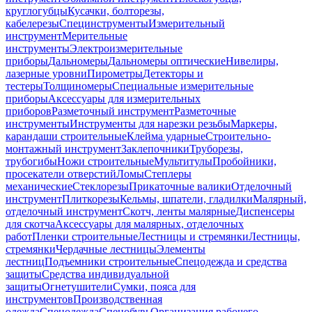
круглогубцы
Кусачки, болторезы,
кабелерезы
Специнструменты
Измерительный
инструмент
Мерительные
инструменты
Электроизмерительные
приборы
Дальномеры
Дальномеры оптические
Нивелиры,
лазерные уровни
Пирометры
Детекторы и
тестеры
Толщиномеры
Специальные измерительные
приборы
Аксессуары для измерительных
приборов
Разметочный инструмент
Разметочные
инструменты
Инструменты для нарезки резьбы
Маркеры,
карандаши строительные
Клейма ударные
Строительно-
монтажный инструмент
Заклепочники
Труборезы,
трубогибы
Ножи строительные
Мультитулы
Пробойники,
просекатели отверстий
Ломы
Степлеры
механические
Стеклорезы
Прикаточные валики
Отделочный
инструмент
Плиткорезы
Кельмы, шпатели, гладилки
Малярный,
отделочный инструмент
Скотч, ленты малярные
Диспенсеры
для скотча
Аксессуары для малярных, отделочных
работ
Пленки строительные
Лестницы и стремянки
Лестницы,
стремянки
Чердачные лестницы
Элементы
лестниц
Подъемники строительные
Спецодежда и средства
защиты
Средства индивидуальной
защиты
Огнетушители
Сумки, пояса для
инструментов
Производственная
одежда
Спецодежда
Спецобувь
Организация рабочего