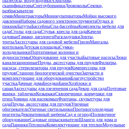
пылесосы, воздуходувки
Аэраторы,
скарификаторы
Снегоуборщики
Дровоколы
Сеялки,
разбрасыватели
семян
Минитракторы
Миникультиваторы
Мойки высокого
давления
Наборы садового электроинструмента
Отдых и
пикник
Батуты
Бассейны
Спа-бассейны
Комплекты мебели для
сада
Столы для сада
Стулья, кресла для сада
Качели
садовые
Гамаки, шезлонги
Раскладушки
Зонты,
тенты
Аксессуары для садовой мебели
Грили
Мангалы,
коптильни
Детская площадка
Сумки-
холодильники
Портативные колонки и
аудиосистемы
Оборудование для участка
Бытовые насосы
Люки
канализационные
Пруды, аксессуары для прудов
Фильтры,
насосы, стерилизаторы для прудов
Компрессоры для
прудов
Станции биологической очистки
Запчасти и
комплектующие для оборудования
Благоустройство
участка
Дачные дома
Беседки
Бани
Хозблоки и
сараи
Аксессуары для озеленения сада
Декор для сада
Почтовые
ящики, таблички
Козырьки
Скворечники, кормушки для
птиц
Домики для насекомых
Фонтаны, скульптуры для
сада
Пруды, аксессуары для прудов
Уличные
обогреватели
Уличные светильники
Противогололедные
реагенты
Декоративный щебень
Сад и огород
Поливочное
оборудование
Садовые опрыскиватели
Шланги для дома и
сада
Парники
Теплицы
Комплектующие для теплиц
Модульные