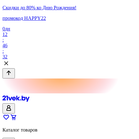
Скидки до 80% ко Дню Рождения!
промокод HAPPY22
0
дн
12
:
46
:
32
Каталог товаров