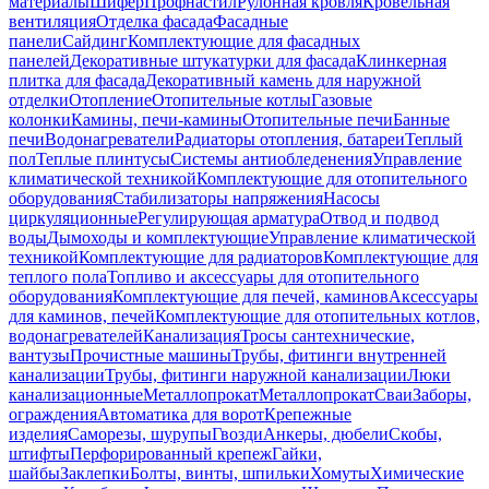
материалы
Шифер
Профнастил
Рулонная кровля
Кровельная
вентиляция
Отделка фасада
Фасадные
панели
Сайдинг
Комплектующие для фасадных
панелей
Декоративные штукатурки для фасада
Клинкерная
плитка для фасада
Декоративный камень для наружной
отделки
Отопление
Отопительные котлы
Газовые
колонки
Камины, печи-камины
Отопительные печи
Банные
печи
Водонагреватели
Радиаторы отопления, батареи
Теплый
пол
Теплые плинтусы
Системы антиобледенения
Управление
климатической техникой
Комплектующие для отопительного
оборудования
Стабилизаторы напряжения
Насосы
циркуляционные
Регулирующая арматура
Отвод и подвод
воды
Дымоходы и комплектующие
Управление климатической
техникой
Комплектующие для радиаторов
Комплектующие для
теплого пола
Топливо и аксессуары для отопительного
оборудования
Комплектующие для печей, каминов
Аксессуары
для каминов, печей
Комплектующие для отопительных котлов,
водонагревателей
Канализация
Тросы сантехнические,
вантузы
Прочистные машины
Трубы, фитинги внутренней
канализации
Трубы, фитинги наружной канализации
Люки
канализационные
Металлопрокат
Металлопрокат
Сваи
Заборы,
ограждения
Автоматика для ворот
Крепежные
изделия
Саморезы, шурупы
Гвозди
Анкеры, дюбели
Скобы,
штифты
Перфорированный крепеж
Гайки,
шайбы
Заклепки
Болты, винты, шпильки
Хомуты
Химические