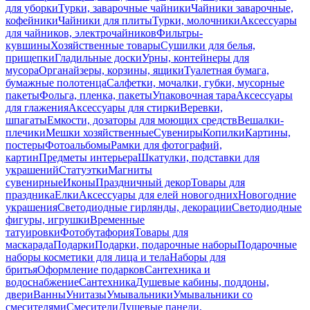
для уборки
Турки, заварочные чайники
Чайники заварочные,
кофейники
Чайники для плиты
Турки, молочники
Аксессуары
для чайников, электрочайников
Фильтры-
кувшины
Хозяйственные товары
Сушилки для белья,
прищепки
Гладильные доски
Урны, контейнеры для
мусора
Органайзеры, корзины, ящики
Туалетная бумага,
бумажные полотенца
Салфетки, мочалки, губки, мусорные
пакеты
Фольга, пленка, пакеты
Упаковочная тара
Аксессуары
для глажения
Аксессуары для стирки
Веревки,
шпагаты
Емкости, дозаторы для моющих средств
Вешалки-
плечики
Мешки хозяйственные
Сувениры
Копилки
Картины,
постеры
Фотоальбомы
Рамки для фотографий,
картин
Предметы интерьера
Шкатулки, подставки для
украшений
Статуэтки
Магниты
сувенирные
Иконы
Праздничный декор
Товары для
праздника
Елки
Аксессуары для елей новогодних
Новогодние
украшения
Светодиодные гирлянды, декорации
Светодиодные
фигуры, игрушки
Временные
татуировки
Фотобутафория
Товары для
маскарада
Подарки
Подарки, подарочные наборы
Подарочные
наборы косметики для лица и тела
Наборы для
бритья
Оформление подарков
Сантехника и
водоснабжение
Сантехника
Душевые кабины, поддоны,
двери
Ванны
Унитазы
Умывальники
Умывальники со
смесителями
Смесители
Душевые панели,