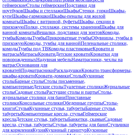
геймерские
Столы геймерские
Подставки для
ноутбуков
Шкафы и стеллажи
Шкафы
Стенки, горки
Шкафы-
купе
Шкафы-гармошки
Шкафы-пеналы для жилой
комнаты
Шкафы с витриной, буфеты
Шкафы, секции в
прихожую
Полки, стеллажи, системы хранения
Шкафы для
ванной комнаты
Вешалки, подставки для зонтов
Комоды,
тумбы
Комоды
Тумбы
Прикроватные тумбы
Обувницы, тумбы в
прихожую
Комоды, тумбы для ванной
Пеленальные столики,
комоды
Тумбы под ТВ
Комоды пластиковые
Кровати и
матрасы
Матрасы
Кровати
Детские кровати
Кроватки для
новорожденных
Надувная мебель
Наматрасники, чехлы на
матрас
Основания для
кроватей
Подматрасники
Раскладушки
Кровати-трансформеры,
шкафы-кровати
Кровати-домики
Столы
Кухонные
столы
Барные столы
Столы письменные,
компьютерные
Детские столы
Туалетные столики
Журнальные
столы
Садовые столы
Растущие столы и парты
Столы,
журнальные столики для бани
Приставные
столики
Консольные столики
Обеденные группы
Столы-
книги
Стулья
Кухонные стулья, табуреты
Барные стулья,
табуреты
Компьютерные кресла, стулья
Геймерские
кресла
Детские стулья, табуреты
Банкетки, скамьи
Садовые
кресла, стулья, табуреты
Стулья, табуреты для бани
Стульчики
для кормления
Кухня
Кухонный гарнитур
Кухонные