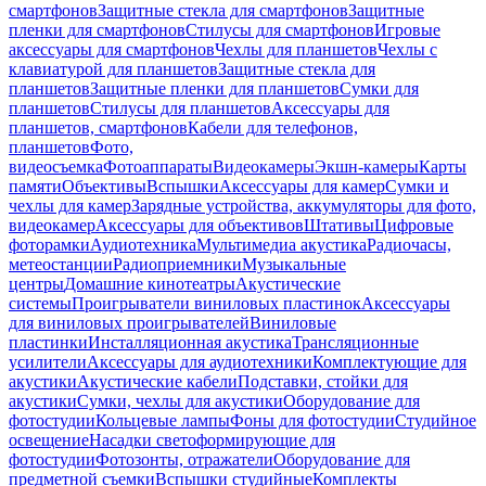
смартфонов
Защитные стекла для смартфонов
Защитные
пленки для смартфонов
Стилусы для смартфонов
Игровые
аксессуары для смартфонов
Чехлы для планшетов
Чехлы с
клавиатурой для планшетов
Защитные стекла для
планшетов
Защитные пленки для планшетов
Сумки для
планшетов
Стилусы для планшетов
Аксессуары для
планшетов, смартфонов
Кабели для телефонов,
планшетов
Фото,
видеосъемка
Фотоаппараты
Видеокамеры
Экшн-камеры
Карты
памяти
Объективы
Вспышки
Аксессуары для камер
Сумки и
чехлы для камер
Зарядные устройства, аккумуляторы для фото,
видеокамер
Аксессуары для объективов
Штативы
Цифровые
фоторамки
Аудиотехника
Мультимедиа акустика
Радиочасы,
метеостанции
Радиоприемники
Музыкальные
центры
Домашние кинотеатры
Акустические
системы
Проигрыватели виниловых пластинок
Аксессуары
для виниловых проигрывателей
Виниловые
пластинки
Инсталляционная акустика
Трансляционные
усилители
Аксессуары для аудиотехники
Комплектующие для
акустики
Акустические кабели
Подставки, стойки для
акустики
Сумки, чехлы для акустики
Оборудование для
фотостудии
Кольцевые лампы
Фоны для фотостудии
Студийное
освещение
Насадки светоформирующие для
фотостудии
Фотозонты, отражатели
Оборудование для
предметной съемки
Вспышки студийные
Комплекты