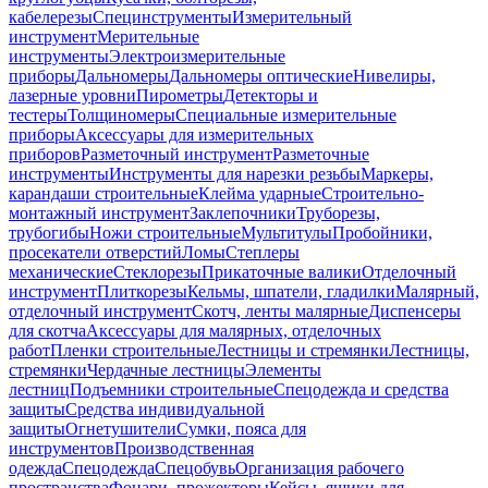
кабелерезы
Специнструменты
Измерительный
инструмент
Мерительные
инструменты
Электроизмерительные
приборы
Дальномеры
Дальномеры оптические
Нивелиры,
лазерные уровни
Пирометры
Детекторы и
тестеры
Толщиномеры
Специальные измерительные
приборы
Аксессуары для измерительных
приборов
Разметочный инструмент
Разметочные
инструменты
Инструменты для нарезки резьбы
Маркеры,
карандаши строительные
Клейма ударные
Строительно-
монтажный инструмент
Заклепочники
Труборезы,
трубогибы
Ножи строительные
Мультитулы
Пробойники,
просекатели отверстий
Ломы
Степлеры
механические
Стеклорезы
Прикаточные валики
Отделочный
инструмент
Плиткорезы
Кельмы, шпатели, гладилки
Малярный,
отделочный инструмент
Скотч, ленты малярные
Диспенсеры
для скотча
Аксессуары для малярных, отделочных
работ
Пленки строительные
Лестницы и стремянки
Лестницы,
стремянки
Чердачные лестницы
Элементы
лестниц
Подъемники строительные
Спецодежда и средства
защиты
Средства индивидуальной
защиты
Огнетушители
Сумки, пояса для
инструментов
Производственная
одежда
Спецодежда
Спецобувь
Организация рабочего
пространства
Фонари, прожекторы
Кейсы, ящики для