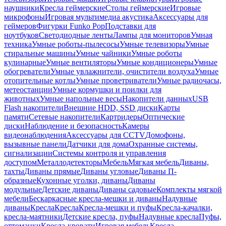
наушники
Кресла геймерские
Столы геймерские
Игровые
микрофоны
Игровая мультимедиа акустика
Аксессуары для
геймеров
Фигурки Funko Pop
Подставки для
ноутбуков
Светодиодные ленты
Лампы для мониторов
Умная
техника
Умные роботы-пылесосы
Умные телевизоры
Умные
стиральные машины
Умные чайники
Умные роботы
кулинарные
Умные вентиляторы
Умные кондиционеры
Умные
обогреватели
Умные увлажнители, очистители воздуха
Умные
отопительные котлы
Умные проветриватели
Умные радиочасы,
метеостанции
Умные кормушки и поилки для
животных
Умные напольные весы
Накопители данных
USB
Flash накопители
Внешние HDD, SSD диски
Карты
памяти
Сетевые накопители
Картридеры
Оптические
диски
Наблюдение и безопасность
Камеры
видеонаблюдения
Аксессуары для CCTV
Домофоны,
вызывные панели
Датчики для дома
Охранные системы,
сигнализации
Системы контроля и управления
доступом
Металлодетекторы
Мебель
Мягкая мебель
Диваны,
тахты
Диваны прямые
Диваны угловые
Диваны П-
образные
Кухонные уголки, диваны
Диваны
модульные
Детские диваны
Диваны садовые
Комплекты мягкой
мебели
Бескаркасные кресла-мешки и диваны
Надувные
диваны
Кресла
Кресла
Кресла-мешки и пуфы
Кресла-качалки,
кресла-маятники
Детские кресла, пуфы
Надувные кресла
Пуфы,
оттоманки
Кресла-кровати
Игровая мебель
Кресла