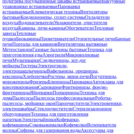
подогрева посуды
Винные шкафы встраиваемые
Вакуумные
упаковщики встраиваемые
Пароварки
встраиваемые
Климатическая техника
Вентиляторы
бытовые
Кондиционеры, сплит-системы
Охладители
воздуха
Водонагреватели
Увлажнители, очистители
воздуха
Камины, печи-камины
Обогреватели
Тепловые
завесы
Тепловые
пушки
Биокамины
Проветриватели
Отопительные печи
Банные
печи
Порталы для каминов
Вентиляторы вытяжные
Метеостанции
Газовые баллоны бытовые
Техника для
приготовления еды
Аэрогрили
Микроволновые
печи
Мультиварки
Сэндвичницы, хот-дог
мейкеры
Тостеры
Электрогрили,
электрошашлычницы
Вафельницы, орешницы,
кексницы
Хлебопечки
Ростеры, мини-печи
Йогуртницы,
мороженицы
Фризеры
Блинницы
Пароварки
Автоклавы для
консервирования
Сыроварни
Фритюрницы, фондю-
фритюрницы
Яйцеварки
Попкорницы
Техника для
дома
Пылесосы
Пылесосы профессиональные
Роботы-
пылесосы, мойщики окон
Пароочистители
Электровеники,
электрошвабры
Стеклоочистители
Стерилизационное
оборудование
Техника для приготовления
напитков
Электрочайники
Кофеварки,
кофемашины
Соковыжималки
Кофемолки
Вспениватели
молока
Сифоны для газирования воды
Аксессуары для