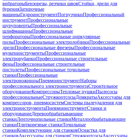
вибраторы
Бензорезы, резчики швов
Стойки, дрели для
бурения
Затирочные
машины
Гидроинструмент
Погрузчики
Профессиональный
инструмент
Профессиональные
шуруповерты
Профессиональные
шлифмашины
Профессиональные
перфораторы
Профессиональные циркулярные
пилы
Профессиональные электролобзики
Профессиональные
дрели
Профессиональные фрезеры
Профессиональные
мультиинструменты
Профессиональные
электрорубанки
Профессиональные строительные
фены
Профессиональные строительные
пистолеты
Профессиональные точильные
станки
Профессиональные
электроножницы
Пневмоинструмент
Наборы
профессионального электроинструмента
Строительное
оборудование
Компрессоры
Тепловые пушки
Пылесосы
профессиональные
Стружкоотсосы
Домкраты
Аксессуары для
компрессоров, пневмосистем
Системы пылеудаления для
электроинструмента
Пневмоинструмент
Станки и
оборудование
Деревообрабатывающие
станки
Ленточнопильные станки
Металлообрабатывающие
станки
Плиткорезные станки
Точильные
станки
Комплектующие для станков
Оснастка для
станков
Аксессуары для станков
Стружкоотсосы
Аксессуары