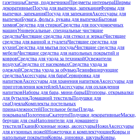
газетницы
Свечи, подсвечники
Предметы интерьера
Ширмы
декоративные
Посуда для выпечки, запекания
Формы для
выпечки, запекания
Посуда для запекания
Аксессуары для
выпечки
Бумага, фольга, рукава для выпечки
Бытовая
химия
Средства для стирки
Средства для посудомоечных
машин
Универсальные, специальные чистящие
средства
Чистящие средства для стекол и зеркал
Чистящие
средства для ванной и туалета
Чистящие средства для
кухни
Средства для мытья посуды
Чистящие средства для
мебели
Чистящие средства для напольных покрытий и
ковров
Средства для ухода за техникой
Освежители
воздуха
Средства от насекомых
Средства ухода за
одеждой
Средства ухода за обувью
Дезинфицирующие
средства
Аксессуары для бара
Сервировка для
напитков
Аксессуары для хранения напитков
Аксессуары для
приготовления коктейлей
Аксессуары для охлаждения
напитков
Наборы для бара, мини-бары
Штопоры, открывалки
для бутылок
Домашний текстиль
Подушки для
сна
Одеяла
Комплекты постельных
принадлежностей
Постельное белье
Пледы,
покрывала
Полотенца
Скатерти
Подушки декоративные
Маски,
беруши для сна
Наполнители для домашнего
текстиля
Ткани
Кухонные ножи, аксессуары
Ножи
Аксессуары
для кухонных ножей
Ножеточки и комплектующие
Ковры и
напольные покрытия
Ковры, циновки, шкуры
Ковры,