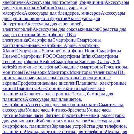
хлебопечек
Аксессуары для тостеров, сэндвичниц
Аксессуары
для кухонных комбайнов
Аксессуары для
мясорубок
Аксессуары для блендеров, миксеров
Аксессуары
для сушилок овощей и фруктов
Аксессуары для
йогуртниц
Аксессуары для аэрогрилей,
электрогрилей
Аксессуары для соковыжималок
Средства для
ухода за техникой
Смартфоны, ТВ и
электроника
Смартфоны
Смартфоны
Смартфоны
восстановленные
Смартфоны Apple
Смартфоны
Xiaomi
Смартфоны Samsung
Смартфоны Honor
Смартфоны
Huawei
Смартфоны POCO
Смартфоны Infinix
Смартфоны
Tecno
Смартфоны Realme
Смартфоны Samsung Galaxy S26
series
Кнопочные телефоны
Складные смартфоны
Телевизоры,
мониторы
Телевизоры
Мониторы
Мониторы-телевизоры
ТВ-
приставки и медиаплееры
Проекторы
Проекционные
экраны
Профессиональные дисплеи
Планшеты, электронные
книги
Планшеты
Электронные книги
Графические
планшеты
Блокноты электронные
Чехлы, бамперы для
планшетов
Аксессуары для планшетов,
смартфонов
Аксессуары для электронных книг
Смарт-часы,
аксессуары
Умные часы
Фитнес-браслеты
Умные часы
детские
Умные часы, фитнес-браслеты
Ремешки, аксессуары
для умных часов
Кабели для умных часов
Аксессуары для
смартфонов, планшетов
Зарядные устройства для телефонов,
планшетов
Чехлы, защитные стекла для телефонов
Чехлы для