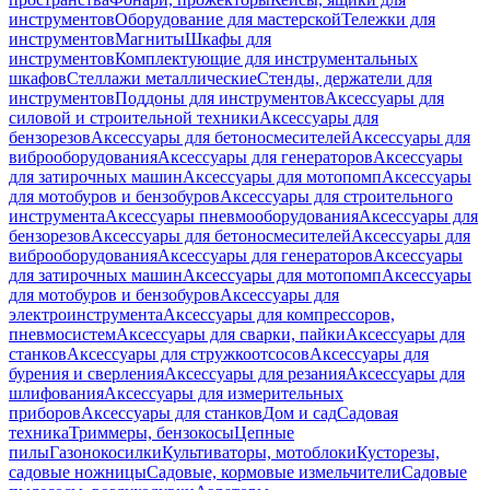
инструментов
Оборудование для мастерской
Тележки для
инструментов
Магниты
Шкафы для
инструментов
Комплектующие для инструментальных
шкафов
Стеллажи металлические
Стенды, держатели для
инструментов
Поддоны для инструментов
Аксессуары для
силовой и строительной техники
Аксессуары для
бензорезов
Аксессуары для бетоносмесителей
Аксессуары для
виброоборудования
Аксессуары для генераторов
Аксессуары
для затирочных машин
Аксессуары для мотопомп
Аксессуары
для мотобуров и бензобуров
Аксессуары для строительного
инструмента
Аксессуары пневмооборудования
Аксессуары для
бензорезов
Аксессуары для бетоносмесителей
Аксессуары для
виброоборудования
Аксессуары для генераторов
Аксессуары
для затирочных машин
Аксессуары для мотопомп
Аксессуары
для мотобуров и бензобуров
Аксессуары для
электроинструмента
Аксессуары для компрессоров,
пневмосистем
Аксессуары для сварки, пайки
Аксессуары для
станков
Аксессуары для стружкоотсосов
Аксессуары для
бурения и сверления
Аксессуары для резания
Аксессуары для
шлифования
Аксессуары для измерительных
приборов
Аксессуары для станков
Дом и сад
Садовая
техника
Триммеры, бензокосы
Цепные
пилы
Газонокосилки
Культиваторы, мотоблоки
Кусторезы,
садовые ножницы
Садовые, кормовые измельчители
Садовые