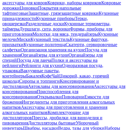
аксессуары для ковров
Коврики, наборы ковриков
Ковровые
дорожки
Циновки
Покрытия напольные
тафтинговые
Защитные, грязезащитные коврики
Кухонные
принадлежности
Кухонные приборы
Терки,
овощерезки
Разделочные доски
Кухонные термометры,
таймеры
Дуршлаги, сита, воронки
Формы, приборы для
приготовления
Молотки для мяса, тендерайзеры
Кухонные
мелочи
Миски
Кухонный текстиль
Кухонные фартуки,
прихватки
Кухонные полотенца
Скатерти, сервировочные
салфетки
Организация хранения на кухне
Посуда для
хранения
Органайзеры для кухни
Органайзеры для
специй
Посуда для ланча
Полки и аксессуары на
рейлинги
Рейлинги для кухни
Одноразовая посуда,
упаковка
Вакуумные пакеты,
контейнеры
Бакалея
Кофе
Чай
Цикорий, какао, горячий
шоколад
Сиропы и топпинги
Консервирование и
дистилляция
Автоклавы для консервирования
Аксессуары для
консервирования
Приспособления для
консервирования
Открывалки
Пивоварни
Емкости для
брожения
Ингредиенты для приготовления алкогольных
напитков
Аксессуары для приготовления и хранения
алкогольных напитков
Комплектующие для
дистилляторов
Прессы, дробилки для виноделия и
пивоварения
Дистилляторы бытовые
Уборочный
инвентарь
Швабры, насадки
Ведра, тазы для уборки
Наборы