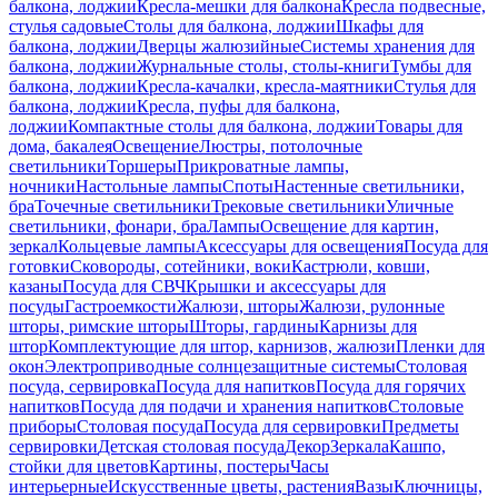
балкона, лоджии
Кресла-мешки для балкона
Кресла подвесные,
стулья садовые
Столы для балкона, лоджии
Шкафы для
балкона, лоджии
Дверцы жалюзийные
Системы хранения для
балкона, лоджии
Журнальные столы, столы-книги
Тумбы для
балкона, лоджии
Кресла-качалки, кресла-маятники
Стулья для
балкона, лоджии
Кресла, пуфы для балкона,
лоджии
Компактные столы для балкона, лоджии
Товары для
дома, бакалея
Освещение
Люстры, потолочные
светильники
Торшеры
Прикроватные лампы,
ночники
Настольные лампы
Споты
Настенные светильники,
бра
Точечные светильники
Трековые светильники
Уличные
светильники, фонари, бра
Лампы
Освещение для картин,
зеркал
Кольцевые лампы
Аксессуары для освещения
Посуда для
готовки
Сковороды, сотейники, воки
Кастрюли, ковши,
казаны
Посуда для СВЧ
Крышки и аксессуары для
посуды
Гастроемкости
Жалюзи, шторы
Жалюзи, рулонные
шторы, римские шторы
Шторы, гардины
Карнизы для
штор
Комплектующие для штор, карнизов, жалюзи
Пленки для
окон
Электроприводные солнцезащитные системы
Столовая
посуда, сервировка
Посуда для напитков
Посуда для горячих
напитков
Посуда для подачи и хранения напитков
Столовые
приборы
Столовая посуда
Посуда для сервировки
Предметы
сервировки
Детская столовая посуда
Декор
Зеркала
Кашпо,
стойки для цветов
Картины, постеры
Часы
интерьерные
Искусственные цветы, растения
Вазы
Ключницы,