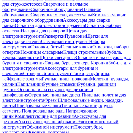
для стружкоотсосов
Сварочное и паяльное
оборудование
Сварочное оборудование
Паяльное
оборудование
Сварочные маски, аксессуары
Комплектующие
для сварочного оборудования
Аксессуары для сварки,
пайки
Оснастка для электроинструмента
Оснастка, наборы
оснастки
Насадки для граверов
Щетки для
электроинструмента
Развертки
Пуансоны
Щетки для
электродвигателей
Слесарный инструмент
Наборы
инструментов
Головки, биты
Гаечные ключи
Отвертки, наборы
отверток
Ножницы слесарные
Клещи строительные
Зубила,
керны, выколотки
Щетки слесарные
Оснастка и аксессуары для
бурения и сверления
Сверла, буры, зенкеры
Коронки
Зубила для
электроинструмента
Аксессуары для бурения и
сверления
Столярный инструмент
Тиски, струбцины,
гейферные зажимы
Ручные пилы, ножовки
Молотки, кувалды,
киянки
Напильники
Ручные стамески
Рубанки, рашпили
ручные
Оснастка и аксессуары для резания и
шлифования
Отрезные, пильные диски
Пильные полотна для
электроинструмента
Фрезы
Шлифовальные диски, насадки,
листы
Шлифовальные чашки
Точильные камни, круги,
сегменты
Полировальные валы
Направляющие
шины
Комплектующие для резания
Аксессуары для
резания
Аксессуары для шлифования
Электромонтажный
инструмент
Обжимной инструмент
Плоскогубцы,
круглогубцы
Кусачки, болторезы,