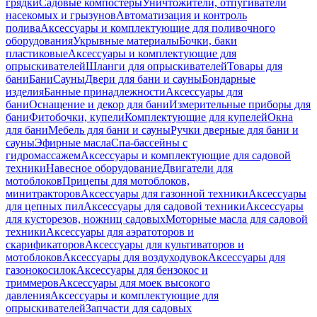
грядки
Садовые компостеры
Уничтожители, отпугиватели
насекомых и грызунов
Автоматизация и контроль
полива
Аксессуары и комплектующие для поливочного
оборудования
Укрывные материалы
Бочки, баки
пластиковые
Аксессуары и комплектующие для
опрыскивателей
Шланги для опрыскивателей
Товары для
бани
Бани
Сауны
Двери для бани и сауны
Бондарные
изделия
Банные принадлежности
Аксессуары для
бани
Оснащение и декор для бани
Измерительные приборы для
бани
Фитобочки, купели
Комплектующие для купелей
Окна
для бани
Мебель для бани и сауны
Ручки дверные для бани и
сауны
Эфирные масла
Спа-бассейны с
гидромассажем
Аксессуары и комплектующие для садовой
техники
Навесное оборудование
Двигатели для
мотоблоков
Прицепы для мотоблоков,
минитракторов
Аксессуары для газонной техники
Аксессуары
для цепных пил
Аксессуары для садовой техники
Аксессуары
для кусторезов, ножниц садовых
Моторные масла для садовой
техники
Аксессуары для аэратоторов и
скарификаторов
Аксессуары для культиваторов и
мотоблоков
Аксессуары для воздуходувок
Аксессуары для
газонокосилок
Аксессуары для бензокос и
триммеров
Аксессуары для моек высокого
давления
Аксессуары и комплектующие для
опрыскивателей
Запчасти для садовых