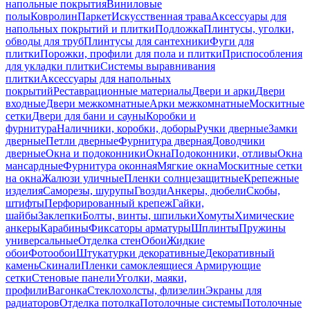
напольные покрытия
Виниловые
полы
Ковролин
Паркет
Искусственная трава
Аксессуары для
напольных покрытий и плитки
Подложка
Плинтусы, уголки,
обводы для труб
Плинтусы для сантехники
Фуги для
плитки
Порожки, профили для пола и плитки
Приспособления
для укладки плитки
Системы выравнивания
плитки
Аксессуары для напольных
покрытий
Реставрационные материалы
Двери и арки
Двери
входные
Двери межкомнатные
Арки межкомнатные
Москитные
сетки
Двери для бани и сауны
Коробки и
фурнитура
Наличники, коробки, доборы
Ручки дверные
Замки
дверные
Петли дверные
Фурнитура дверная
Доводчики
дверные
Окна и подоконники
Окна
Подоконники, отливы
Окна
мансардные
Фурнитура оконная
Мягкие окна
Москитные сетки
на окна
Жалюзи уличные
Пленки солнцезащитные
Крепежные
изделия
Саморезы, шурупы
Гвозди
Анкеры, дюбели
Скобы,
штифты
Перфорированный крепеж
Гайки,
шайбы
Заклепки
Болты, винты, шпильки
Хомуты
Химические
анкеры
Карабины
Фиксаторы арматуры
Шплинты
Пружины
универсальные
Отделка стен
Обои
Жидкие
обои
Фотообои
Штукатурки декоративные
Декоративный
камень
Скинали
Пленки самоклеящиеся
Армирующие
сетки
Стеновые панели
Уголки, маяки,
профили
Вагонка
Стеклохолсты, флизелин
Экраны для
радиаторов
Отделка потолка
Потолочные системы
Потолочные