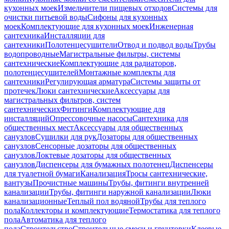
кухонных моек
Измельчители пищевых отходов
Системы для
очистки питьевой воды
Сифоны для кухонных
моек
Комплектующие для кухонных моек
Инженерная
сантехника
Инсталляции для
сантехники
Полотенцесушители
Отвод и подвод воды
Трубы
водопроводные
Магистральные фильтры, системы
сантехнические
Комплектующие для радиаторов,
полотенцесушителей
Монтажные комплекты для
сантехники
Регулирующая арматура
Системы защиты от
протечек
Люки сантехнические
Аксессуары для
магистральных фильтров, систем
сантехнических
Фитинги
Комплектующие для
инсталляций
Опрессовочные насосы
Сантехника для
общественных мест
Аксессуары для общественных
санузлов
Сушилки для рук
Дозаторы для общественных
санузлов
Сенсорные дозаторы для общественных
санузлов
Локтевые дозаторы для общественных
санузлов
Диспенсеры для бумажных полотенец
Диспенсеры
для туалетной бумаги
Канализация
Тросы сантехнические,
вантузы
Прочистные машины
Трубы, фитинги внутренней
канализации
Трубы, фитинги наружной канализации
Люки
канализационные
Теплый пол водяной
Трубы для теплого
пола
Коллекторы и комплектующие
Термостатика для теплого
пола
Автоматика для теплого
пола
Строительство
Строительные смеси и грунтовки
Клеевые