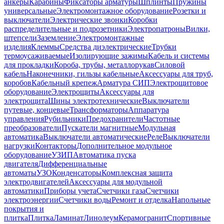
анкеры
Карабины
Фиксаторы арматуры
Шплинты
Пружины
универсальные
Электромонтажное оборудование
Розетки и
выключатели
Электрические звонки
Коробки
распределительные и подрозетники
Электропатроны
Вилки,
штепсели
Заземление
Электромонтажные
изделия
Клеммы
Средства диэлектрические
Трубки
термоусаживаемые
Изолирующие зажимы
Кабель и системы
для прокладки
Короба, трубы, металлорукав
Силовой
кабель
Наконечники, гильзы кабельные
Аксессуары для труб,
коробов
Кабельный крепеж
Арматура СИП
Электрощитовое
оборудование
Электрощиты
Аксессуары для
электрощита
Шины электротехнические
Выключатели
путевые, концевые
Трансформаторы
Аппаратура
управления
Рубильники
Предохранители
Частотные
преобразователи
Пускатели магнитные
Модульная
автоматика
Выключатели автоматические
Реле
Выключатели
нагрузки
Контакторы
Дополнительное модульное
оборудование
УЗИП
Автоматика пуска
двигателя
Дифференциальные
автоматы
УЗО
Конденсаторы
Комплексная защита
электродвигателей
Аксессуары для модульной
автоматики
Приборы учета
Счетчики газа
Счетчики
электроэнергии
Счетчики воды
Ремонт и отделка
Напольные
покрытия и
плитка
Плитка
Ламинат
Линолеум
Керамогранит
Спортивные