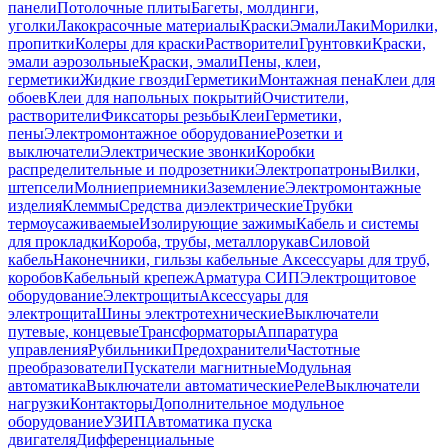
панели
Потолочные плиты
Багеты, молдинги,
уголки
Лакокрасочные материалы
Краски
Эмали
Лаки
Морилки,
пропитки
Колеры для краски
Растворители
Грунтовки
Краски,
эмали аэрозольные
Краски, эмали
Пены, клеи,
герметики
Жидкие гвозди
Герметики
Монтажная пена
Клеи для
обоев
Клеи для напольных покрытий
Очистители,
растворители
Фиксаторы резьбы
Клеи
Герметики,
пены
Электромонтажное оборудование
Розетки и
выключатели
Электрические звонки
Коробки
распределительные и подрозетники
Электропатроны
Вилки,
штепсели
Молниеприемники
Заземление
Электромонтажные
изделия
Клеммы
Средства диэлектрические
Трубки
термоусаживаемые
Изолирующие зажимы
Кабель и системы
для прокладки
Короба, трубы, металлорукав
Силовой
кабель
Наконечники, гильзы кабельные
Аксессуары для труб,
коробов
Кабельный крепеж
Арматура СИП
Электрощитовое
оборудование
Электрощиты
Аксессуары для
электрощита
Шины электротехнические
Выключатели
путевые, концевые
Трансформаторы
Аппаратура
управления
Рубильники
Предохранители
Частотные
преобразователи
Пускатели магнитные
Модульная
автоматика
Выключатели автоматические
Реле
Выключатели
нагрузки
Контакторы
Дополнительное модульное
оборудование
УЗИП
Автоматика пуска
двигателя
Дифференциальные