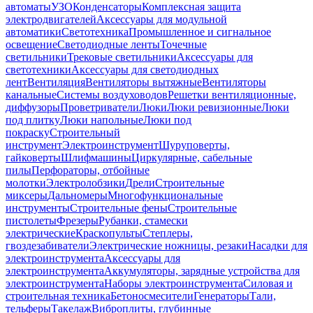
автоматы
УЗО
Конденсаторы
Комплексная защита
электродвигателей
Аксессуары для модульной
автоматики
Светотехника
Промышленное и сигнальное
освещение
Светодиодные ленты
Точечные
светильники
Трековые светильники
Аксессуары для
светотехники
Аксессуары для светодиодных
лент
Вентиляция
Вентиляторы вытяжные
Вентиляторы
канальные
Системы воздуховодов
Решетки вентиляционные,
диффузоры
Проветриватели
Люки
Люки ревизионные
Люки
под плитку
Люки напольные
Люки под
покраску
Строительный
инструмент
Электроинструмент
Шуруповерты,
гайковерты
Шлифмашины
Циркулярные, сабельные
пилы
Перфораторы, отбойные
молотки
Электролобзики
Дрели
Строительные
миксеры
Дальномеры
Многофункциональные
инструменты
Строительные фены
Строительные
пистолеты
Фрезеры
Рубанки, стамески
электрические
Краскопульты
Степлеры,
гвоздезабиватели
Электрические ножницы, резаки
Насадки для
электроинструмента
Аксессуары для
электроинструмента
Аккумуляторы, зарядные устройства для
электроинструмента
Наборы электроинструмента
Силовая и
строительная техника
Бетоносмесители
Генераторы
Тали,
тельферы
Такелаж
Виброплиты, глубинные