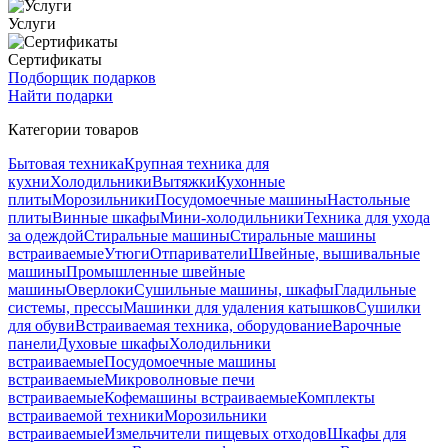
Услуги
Сертификаты
Подборщик подарков
Найти подарки
Категории товаров
Бытовая техника
Крупная техника для
кухни
Холодильники
Вытяжки
Кухонные
плиты
Морозильники
Посудомоечные машины
Настольные
плиты
Винные шкафы
Мини-холодильники
Техника для ухода
за одеждой
Стиральные машины
Стиральные машины
встраиваемые
Утюги
Отпариватели
Швейные, вышивальные
машины
Промышленные швейные
машины
Оверлоки
Сушильные машины, шкафы
Гладильные
системы, прессы
Машинки для удаления катышков
Сушилки
для обуви
Встраиваемая техника, оборудование
Варочные
панели
Духовые шкафы
Холодильники
встраиваемые
Посудомоечные машины
встраиваемые
Микроволновые печи
встраиваемые
Кофемашины встраиваемые
Комплекты
встраиваемой техники
Морозильники
встраиваемые
Измельчители пищевых отходов
Шкафы для