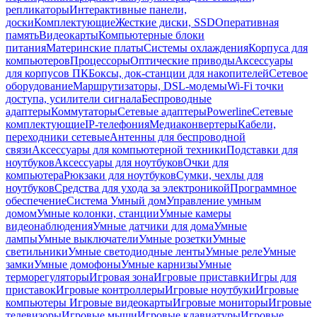
репликаторы
Интерактивные панели,
доски
Комплектующие
Жесткие диски, SSD
Оперативная
память
Видеокарты
Компьютерные блоки
питания
Материнские платы
Системы охлаждения
Корпуса для
компьютеров
Процессоры
Оптические приводы
Аксессуары
для корпусов ПК
Боксы, док-станции для накопителей
Сетевое
оборудование
Маршрутизаторы, DSL-модемы
Wi-Fi точки
доступа, усилители сигнала
Беспроводные
адаптеры
Коммутаторы
Сетевые адаптеры
Powerline
Сетевые
комплектующие
IP-телефония
Медиаконвертеры
Кабели,
переходники сетевые
Антенны для беспроводной
связи
Аксессуары для компьютерной техники
Подставки для
ноутбуков
Аксессуары для ноутбуков
Очки для
компьютера
Рюкзаки для ноутбуков
Сумки, чехлы для
ноутбуков
Средства для ухода за электроникой
Программное
обеспечение
Система Умный дом
Управление умным
домом
Умные колонки, станции
Умные камеры
видеонаблюдения
Умные датчики для дома
Умные
лампы
Умные выключатели
Умные розетки
Умные
светильники
Умные светодиодные ленты
Умные реле
Умные
замки
Умные домофоны
Умные карнизы
Умные
терморегуляторы
Игровая зона
Игровые приставки
Игры для
приставок
Игровые контроллеры
Игровые ноутбуки
Игровые
компьютеры
Игровые видеокарты
Игровые мониторы
Игровые
телевизоры
Игровые мыши
Игровые клавиатуры
Игровые