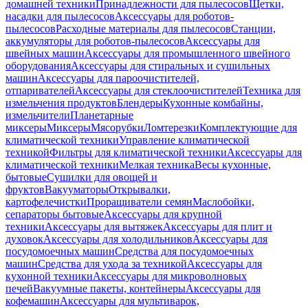
домашней техники
Принадлежности для пылесосов
Щетки,
насадки для пылесосов
Аксессуары для роботов-
пылесосов
Расходные материалы для пылесосов
Станции,
аккумуляторы для роботов-пылесосов
Аксессуары для
швейных машин
Аксессуары для промышленного швейного
оборудования
Аксессуары для стиральных и сушильных
машин
Аксессуары для пароочистителей,
отпаривателей
Аксессуары для стеклоочистителей
Техника для
измельчения продуктов
Блендеры
Кухонные комбайны,
измельчители
Планетарные
миксеры
Миксеры
Мясорубки
Ломтерезки
Комплектующие для
климатической техники
Управление климатической
техникой
Фильтры для климатической техники
Аксессуары для
климатической техники
Мелкая техника
Весы кухонные,
бытовые
Сушилки для овощей и
фруктов
Вакууматоры
Открывалки,
картофелечистки
Проращиватели семян
Маслобойки,
сепараторы бытовые
Аксессуары для крупной
техники
Аксессуары для вытяжек
Аксессуары для плит и
духовок
Аксессуары для холодильников
Аксессуары для
посудомоечных машин
Средства для посудомоечных
машин
Средства для ухода за техникой
Аксессуары для
кухонной техники
Аксессуары для микроволновых
печей
Вакуумные пакеты, контейнеры
Аксессуары для
кофемашин
Аксессуары для мультиварок,