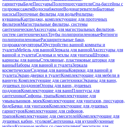
гарнитуры
Биде
Писсуары
Полотенцесушители
Спа-бассейны с
гидромассажем
Водоснабжение
Водонагреватели
Бытовые
насосы
Проточные фильтры для воды
Фильтры-
кувшины
Картриджи, комплектующие для проточных
фильтров
Магистральные фильтры, системы
сантехнические
Аксессуары для магистральных фильтров,
систем сантехнических
Трубы полипропиленовые
Фитинги
полипропиленовые
Расширительные баки,
гидроаккумуляторы
Обустройство ванной комнаты и
туалета
Мебель для ванной
Зеркала для ванной
Аксессуары для
ванной и туалета
Сиденья и чехлы для унитаза
Шторки,
карнизы для ванны
Стеклянные, пластиковые шторки для
ванны
Наборы для ванной и туалета
Зеркала
косметические
Сиденья для ванны
Коврики для ванной и
туалета
Экран-дверки в туалет
Комплектующие для мебели в
ванную
Комплектующие для сантехники
Экраны для ванн,
душевых поддонов
Опоры для ванн, душевых
поддонов
Комплектующие для ванн
Плинтусы для
сантехники
Сифоны, трапы
Комплектующие для
умывальников, моек
Комплектующие для унитазов, писсуаров,
биде
Бачки для унитазов
Комплектующие для душевых
гарнитуров
Комплектующие для сифонов,
трапов
Комплектующие для смесителей
Комплектующие для
душевых кабин, уголков
Сантехника для кухни
Кухонные
мойки
Кухонные мойки со смесителями
Смесители для