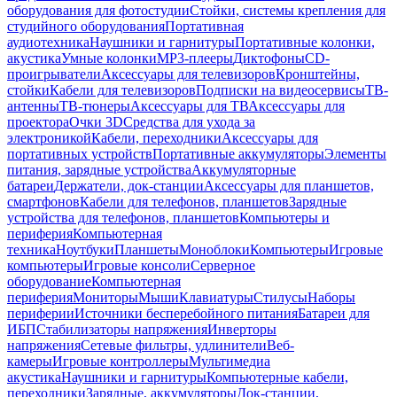
оборудования для фотостудии
Стойки, системы крепления для
студийного оборудования
Портативная
аудиотехника
Наушники и гарнитуры
Портативные колонки,
акустика
Умные колонки
MP3-плееры
Диктофоны
CD-
проигрыватели
Аксессуары для телевизоров
Кронштейны,
стойки
Кабели для телевизоров
Подписки на видеосервисы
ТВ-
антенны
ТВ-тюнеры
Аксессуары для ТВ
Аксессуары для
проектора
Очки 3D
Средства для ухода за
электроникой
Кабели, переходники
Аксессуары для
портативных устройств
Портативные аккумуляторы
Элементы
питания, зарядные устройства
Аккумуляторные
батареи
Держатели, док-станции
Аксессуары для планшетов,
смартфонов
Кабели для телефонов, планшетов
Зарядные
устройства для телефонов, планшетов
Компьютеры и
периферия
Компьютерная
техника
Ноутбуки
Планшеты
Моноблоки
Компьютеры
Игровые
компьютеры
Игровые консоли
Серверное
оборудование
Компьютерная
периферия
Мониторы
Мыши
Клавиатуры
Стилусы
Наборы
периферии
Источники бесперебойного питания
Батареи для
ИБП
Стабилизаторы напряжения
Инверторы
напряжения
Сетевые фильтры, удлинители
Веб-
камеры
Игровые контроллеры
Мультимедиа
акустика
Наушники и гарнитуры
Компьютерные кабели,
переходники
Зарядные, аккумуляторы
Док-станции,