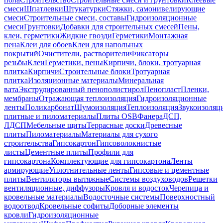
смеси
Шпатлевки
Штукатурки
Стяжки, самонивелирующие
смеси
Строительные смеси, составы
Гидроизоляционные
смеси
Грунтовки
Добавки для строительных смесей
Пены,
клеи, герметики
Жидкие гвозди
Герметики
Монтажная
пена
Клеи для обоев
Клеи для напольных
покрытий
Очистители, растворители
Фиксаторы
резьбы
Клеи
Герметики, пены
Кирпичи, блоки, тротуарная
плитка
Кирпичи
Строительные блоки
Тротуарная
плитка
Изоляционные материалы
Минеральная
вата
Экструдированный пенополистирол
Пенопласт
Пленки,
мембраны
Отражающая теплоизоляция
Гидроизоляционные
ленты
Поликарбонат
Шумоизоляция
Теплоизоляция
Звукоизоляц
плитные и пиломатериалы
Плиты OSB
Фанера
ДСП,
ЛДСП
Мебельные щиты
Террасные доски
Древесные
плиты
Пиломатериалы
Материалы для сухого
строительства
Гипсокартон
Гипсоволокнистые
листы
Цементные плиты
Профили для
гипсокартона
Комплектующие для гипсокартона
Ленты
армирующие
Уплотнительные ленты
Гипсовые и цементные
плиты
Вентиляторы вытяжные
Системы воздуховодов
Решетки
вентиляционные, диффузоры
Кровля и водосток
Черепица и
кровельные материалы
Водосточные системы
Поверхностный
водоотвод
Кровельные софиты
Доборные элементы
кровли
Гидроизоляционные