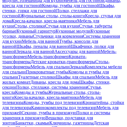
модули
Столешницы для кухни
Мебель для гостиной
Диваны,
кресла для гостиной
Комоды, тумбы для гостиной
Шкафы,
стенки, горки для гостиной
Полки, стеллажи для
гостиной
Журнальные столы, столы-книги
Кресла, стулья для
дома
Кресла-качалки, кресла-маятники
Мебель для
кухни
Столы, столики
Стулья для кухни
Стулья, табуреты
барные
Кухонный гарнитур
Кухонные модули
Кухонные
уголки, диваны
Стульчики для кормления
Системы хранения
для кухни
Мебель для ванной
Тумбы, консоли для
ванной
Шкафы, пеналы для ванной
Шкафчики, полки для
ванной
Зеркала для ванной
Аксессуары для ванной
Мебель-
трансформер
Мебель-трансформер
Кровати-
трансформеры
Детские кроватки-трансформеры
Столы-
трансформеры
Мебель для спальни
Зеркала
Комплекты мебели
для спальни
Прикроватные тумбы
Комоды и тумбы для
спальни
Туалетные столики
Шкафы для спальни
Мебель для
жилых комнат
Диваны, кресла для дома
Шкафы, стенки,
секции
Полки, стеллажи, системы хранения
Стулья,
кресла
Комоды и тумбы
Журнальные столы, столы-
книги
Кресла-качалки, кресла-маятники
Мебель для
телевизора
Комоды, тумбы под телевизор
Кронштейны, стойки
для телевизора
Каминокомплекты под телевизор
Мебель для
прихожей
Секции, тумбы в прихожую
Полки и системы
хранения в прихожую
Вешалки, подставки для
зонтов
Банкетки, скамьи
Ключницы, газетницы
Детская