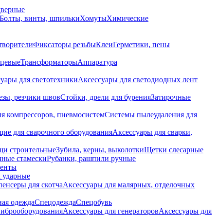
дверные
Болты, винты, шпильки
Хомуты
Химические
творители
Фиксаторы резьбы
Клеи
Герметики, пены
нцевые
Трансформаторы
Аппаратура
уары для светотехники
Аксессуары для светодиодных лент
езы, резчики швов
Стойки, дрели для бурения
Затирочные
ля компрессоров, пневмосистем
Системы пылеудаления для
ие для сварочного оборудования
Аксессуары для сварки,
щи строительные
Зубила, керны, выколотки
Щетки слесарные
чные стамески
Рубанки, рашпили ручные
енты
 ударные
енсеры для скотча
Аксессуары для малярных, отделочных
ная одежда
Спецодежда
Спецобувь
виброоборудования
Аксессуары для генераторов
Аксессуары для