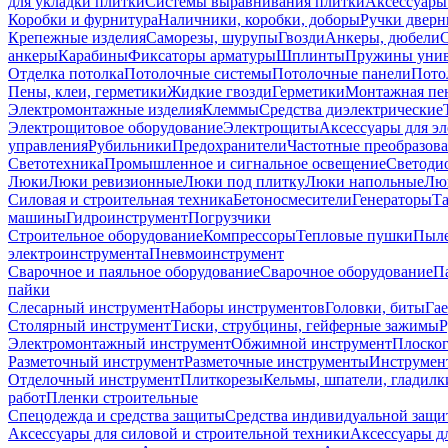
для укладки плитки
Системы выравнивания плитки
Аксессуары
Коробки и фурнитура
Наличники, коробки, доборы
Ручки дверн
Крепежные изделия
Саморезы, шурупы
Гвозди
Анкеры, дюбели
анкеры
Карабины
Фиксаторы арматуры
Шплинты
Пружины унив
Отделка потолка
Потолочные системы
Потолочные панели
Пото
Пены, клеи, герметики
Жидкие гвозди
Герметики
Монтажная пе
Электромонтажные изделия
Клеммы
Средства диэлектрические
Электрощитовое оборудование
Электрощиты
Аксессуары для э
управления
Рубильники
Предохранители
Частотные преобразов
Светотехника
Промышленное и сигнальное освещение
Светоди
Люки
Люки ревизионные
Люки под плитку
Люки напольные
Люк
Силовая и строительная техника
Бетоносмесители
Генераторы
Та
машины
Гидроинструмент
Погрузчики
Строительное оборудование
Компрессоры
Тепловые пушки
Пыле
электроинструмента
Пневмоинструмент
Сварочное и паяльное оборудование
Сварочное оборудование
П
пайки
Слесарный инструмент
Наборы инструментов
Головки, биты
Га
Столярный инструмент
Тиски, струбцины, гейферные зажимы
Р
Электромонтажный инструмент
Обжимной инструмент
Плоског
Разметочный инструмент
Разметочные инструменты
Инструмент
Отделочный инструмент
Плиткорезы
Кельмы, шпатели, гладилк
работ
Пленки строительные
Спецодежда и средства защиты
Средства индивидуальной защ
Аксессуары для силовой и строительной техники
Аксессуары дл