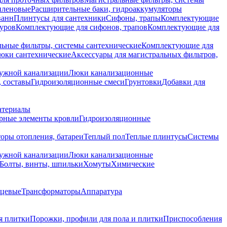
иленовые
Расширительные баки, гидроаккумуляторы
ванн
Плинтусы для сантехники
Сифоны, трапы
Комплектующие
уров
Комплектующие для сифонов, трапов
Комплектующие для
ьные фильтры, системы сантехнические
Комплектующие для
юки сантехнические
Аксессуары для магистральных фильтров,
ружной канализации
Люки канализационные
 составы
Гидроизоляционные смеси
Грунтовки
Добавки для
атериалы
рные элементы кровли
Гидроизоляционные
оры отопления, батареи
Теплый пол
Теплые плинтусы
Системы
ружной канализации
Люки канализационные
Болты, винты, шпильки
Хомуты
Химические
нцевые
Трансформаторы
Аппаратура
я плитки
Порожки, профили для пола и плитки
Приспособления