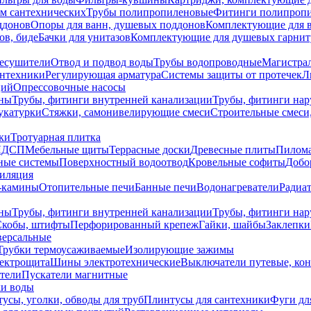
ем сантехнических
Трубы полипропиленовые
Фитинги полипроп
ддонов
Опоры для ванн, душевых поддонов
Комплектующие для 
ов, биде
Бачки для унитазов
Комплектующие для душевых гарнит
есушители
Отвод и подвод воды
Трубы водопроводные
Магистрал
антехники
Регулирующая арматура
Системы защиты от протечек
Л
ций
Опрессовочные насосы
ны
Трубы, фитинги внутренней канализации
Трубы, фитинги на
катурки
Стяжки, самонивелирующие смеси
Строительные смеси,
ки
Тротуарная плитка
ЛДСП
Мебельные щиты
Террасные доски
Древесные плиты
Пилом
ные системы
Поверхностный водоотвод
Кровельные софиты
Добо
тиляция
-камины
Отопительные печи
Банные печи
Водонагреватели
Радиат
ны
Трубы, фитинги внутренней канализации
Трубы, фитинги на
Скобы, штифты
Перфорированный крепеж
Гайки, шайбы
Заклепки
ерсальные
Трубки термоусаживаемые
Изолирующие зажимы
лектрощита
Шины электротехнические
Выключатели путевые, ко
атели
Пускатели магнитные
ки воды
усы, уголки, обводы для труб
Плинтусы для сантехники
Фуги дл