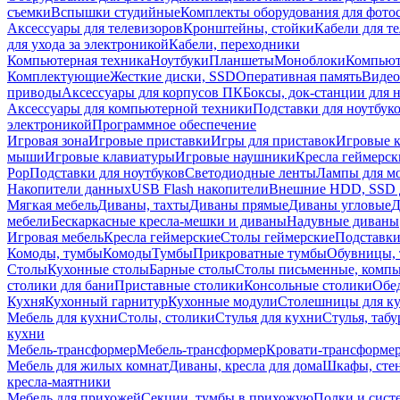
съемки
Вспышки студийные
Комплекты оборудования для фото
Аксессуары для телевизоров
Кронштейны, стойки
Кабели для т
для ухода за электроникой
Кабели, переходники
Компьютерная техника
Ноутбуки
Планшеты
Моноблоки
Компью
Комплектующие
Жесткие диски, SSD
Оперативная память
Видео
приводы
Аксессуары для корпусов ПК
Боксы, док-станции для 
Аксессуары для компьютерной техники
Подставки для ноутбук
электроникой
Программное обеспечение
Игровая зона
Игровые приставки
Игры для приставок
Игровые 
мыши
Игровые клавиатуры
Игровые наушники
Кресла геймерск
Pop
Подставки для ноутбуков
Светодиодные ленты
Лампы для м
Накопители данных
USB Flash накопители
Внешние HDD, SSD 
Мягкая мебель
Диваны, тахты
Диваны прямые
Диваны угловые
Д
мебели
Бескаркасные кресла-мешки и диваны
Надувные диваны
Игровая мебель
Кресла геймерские
Столы геймерские
Подставки
Комоды, тумбы
Комоды
Тумбы
Прикроватные тумбы
Обувницы, 
Столы
Кухонные столы
Барные столы
Столы письменные, комп
столики для бани
Приставные столики
Консольные столики
Обе
Кухня
Кухонный гарнитур
Кухонные модули
Столешницы для к
Мебель для кухни
Столы, столики
Стулья для кухни
Стулья, таб
кухни
Мебель-трансформер
Мебель-трансформер
Кровати-трансформе
Мебель для жилых комнат
Диваны, кресла для дома
Шкафы, стен
кресла-маятники
Мебель для прихожей
Секции, тумбы в прихожую
Полки и сист