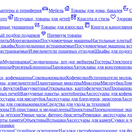
ьютеры и периферия
Мебель
Товары для дома, бакалея
С
мото
Игрушки, товары для детей
Красота и стиль
Здоров
рные украшения
Товары для взрослых
Книги и канцеляри
й подбор подарков
Премиум товары
плиты
Морозильники
Посудомоечные машины
Настольные плиты
 шкафы
Холодильники встраиваемые
Посудомоечные машины вс
встраиваемые
Измельчители пищевых отходов
Шкафы для подогр
чи
Мультиварки
Сэндвичницы, хот-дог мейкеры
Тостеры
Электрог
еницы
Фризеры
Блинницы
Пароварки
Автоклавы для консервиров
ки, кофемашины
Соковыжималки
Кофемолки
Вспениватели молок
ны, измельчители
Планетарные миксеры
Миксеры
Мясорубки
Лом
и фруктов
Вакууматоры
Открывалки, картофелечистки
Проращива
вых печей
Вакуумные пакеты, контейнеры
Аксессуары для кофе
ессуары для мясорубок
Аксессуары для блендеров, миксеров
Аксе
ры для соковыжималок
Средства для ухода за техникой
зоры
ТВ-приставки и медиаплееры
Проекторы
Проекционные эк
сы детские
Умные часы, фитнес-браслеты
Ремешки, аксессуары дл
рты памяти
Объективы
Вспышки
Аксессуары для камер
Сумки и ч
орамки
студии
Студийное освещение
Насадки светоформирующие для фо