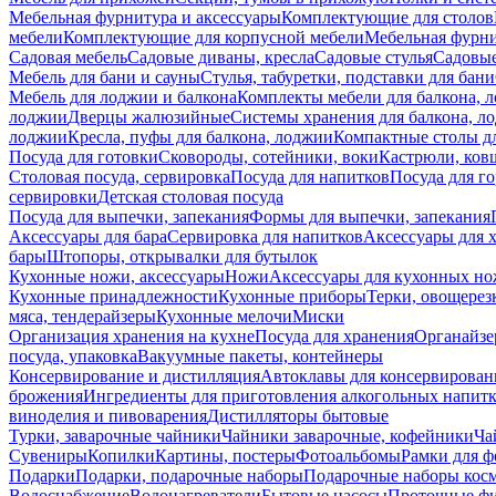
Мебельная фурнитура и аксессуары
Комплектующие для столов
мебели
Комплектующие для корпусной мебели
Мебельная фурн
Садовая мебель
Садовые диваны, кресла
Садовые стулья
Садовые
Мебель для бани и сауны
Стулья, табуретки, подставки для бани
Мебель для лоджии и балкона
Комплекты мебели для балкона, 
лоджии
Дверцы жалюзийные
Системы хранения для балкона, л
лоджии
Кресла, пуфы для балкона, лоджии
Компактные столы дл
Посуда для готовки
Сковороды, сотейники, воки
Кастрюли, ков
Столовая посуда, сервировка
Посуда для напитков
Посуда для г
сервировки
Детская столовая посуда
Посуда для выпечки, запекания
Формы для выпечки, запекания
Аксессуары для бара
Сервировка для напитков
Аксессуары для 
бары
Штопоры, открывалки для бутылок
Кухонные ножи, аксессуары
Ножи
Аксессуары для кухонных н
Кухонные принадлежности
Кухонные приборы
Терки, овощерез
мяса, тендерайзеры
Кухонные мелочи
Миски
Организация хранения на кухне
Посуда для хранения
Органайзе
посуда, упаковка
Вакуумные пакеты, контейнеры
Консервирование и дистилляция
Автоклавы для консервирован
брожения
Ингредиенты для приготовления алкогольных напит
виноделия и пивоварения
Дистилляторы бытовые
Турки, заварочные чайники
Чайники заварочные, кофейники
Ча
Сувениры
Копилки
Картины, постеры
Фотоальбомы
Рамки для ф
Подарки
Подарки, подарочные наборы
Подарочные наборы косм
Водоснабжение
Водонагреватели
Бытовые насосы
Проточные фи