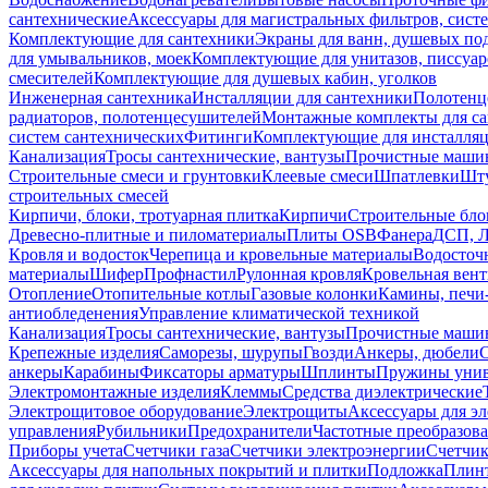
сантехнические
Аксессуары для магистральных фильтров, сист
Комплектующие для сантехники
Экраны для ванн, душевых по
для умывальников, моек
Комплектующие для унитазов, писсуар
смесителей
Комплектующие для душевых кабин, уголков
Инженерная сантехника
Инсталляции для сантехники
Полотенц
радиаторов, полотенцесушителей
Монтажные комплекты для с
систем сантехнических
Фитинги
Комплектующие для инсталля
Канализация
Тросы сантехнические, вантузы
Прочистные маши
Строительные смеси и грунтовки
Клеевые смеси
Шпатлевки
Шту
строительных смесей
Кирпичи, блоки, тротуарная плитка
Кирпичи
Строительные бло
Древесно-плитные и пиломатериалы
Плиты OSB
Фанера
ДСП, 
Кровля и водосток
Черепица и кровельные материалы
Водосточ
материалы
Шифер
Профнастил
Рулонная кровля
Кровельная вен
Отопление
Отопительные котлы
Газовые колонки
Камины, печи
антиобледенения
Управление климатической техникой
Канализация
Тросы сантехнические, вантузы
Прочистные маши
Крепежные изделия
Саморезы, шурупы
Гвозди
Анкеры, дюбели
анкеры
Карабины
Фиксаторы арматуры
Шплинты
Пружины унив
Электромонтажные изделия
Клеммы
Средства диэлектрические
Электрощитовое оборудование
Электрощиты
Аксессуары для э
управления
Рубильники
Предохранители
Частотные преобразов
Приборы учета
Счетчики газа
Счетчики электроэнергии
Счетчи
Аксессуары для напольных покрытий и плитки
Подложка
Плинт