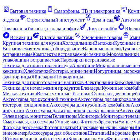
Бытовая техника
Смартфоны, ТВ и электроника
Комп
отделка
Строительный инструмент
Дом и сад
Авто и 
Товары для бизнеса, склада и офиса
Досуг и хобби
Ювели
Все акции
Оплата частями
Уцененные товары
Умны
Крупная техника для кухни
Холодильники
Вытяжки
Кухонные 
Встраиваемая техника, оборудование
Варочные панели
Духовые
встраиваемые
Комплекты встраиваемой техники
Морозильники 
упаковщики встраиваемые
Пароварки встраиваемые
Техника для приготовления еды
Аэрогрили
Микроволновые пе
кексницы
Хлебопечки
Ростеры, мини-печи
Йогуртницы, морож
фритюрницы
Яйцеварки
Попкорницы
Техника для приготовления напитков
Электрочайники
Кофевар
Техника для измельчения продуктов
Блендеры
Кухонные комбай
Мелкая техника
Весы кухонные, бытовые
Сушилки для овощей 
Аксессуары для кухонной техники
Аксессуары для микроволно
тостеров, сэндвичниц
Аксессуары для кухонных комбайнов
Акс
йогуртниц
Аксессуары для аэрогрилей, электрогрилей
Аксессуа
Телевизоры, мониторы
Телевизоры
Мониторы
Мониторы-телеви
Смарт-часы, аксессуары
Умные часы
Фитнес-браслеты
Умные ча
Фото, видеосъемка
Фотоаппараты
Видеокамеры
Экшн-камеры
Ка
видеокамер
Аксессуары для объективов
Штативы
Цифровые фот
Оборудование для фотостудии
Кольцевые лампы
Фоны для фото