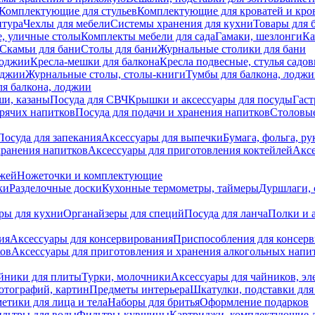
Комплектующие для стульев
Комплектующие для кроватей и кро
итура
Чехлы для мебели
Системы хранения для кухни
Товары для 
, уличные столы
Комплекты мебели для сада
Гамаки, шезлонги
Ка
Скамьи для бани
Столы для бани
Журнальные столики для бани
лоджии
Кресла-мешки для балкона
Кресла подвесные, стулья садо
оджии
Журнальные столы, столы-книги
Тумбы для балкона, лодж
я балкона, лоджии
ши, казаны
Посуда для СВЧ
Крышки и аксессуары для посуды
Гаст
орячих напитков
Посуда для подачи и хранения напитков
Столовы
Посуда для запекания
Аксессуары для выпечки
Бумага, фольга, р
хранения напитков
Аксессуары для приготовления коктейлей
Аксе
ожей
Ножеточки и комплектующие
ки
Разделочные доски
Кухонные термометры, таймеры
Дуршлаги, 
ры для кухни
Органайзеры для специй
Посуда для ланча
Полки и 
ия
Аксессуары для консервирования
Приспособления для консер
ков
Аксессуары для приготовления и хранения алкогольных напи
йники для плиты
Турки, молочники
Аксессуары для чайников, э
отографий, картин
Предметы интерьера
Шкатулки, подставки дл
етики для лица и тела
Наборы для бритья
Оформление подарков
льтры для воды
Фильтры-кувшины
Картриджи, комплектующие д