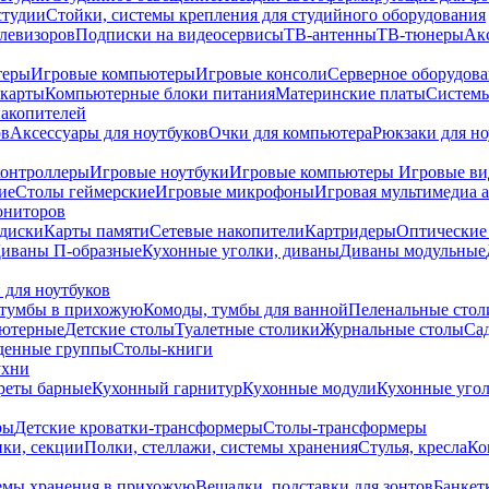
студии
Стойки, системы крепления для студийного оборудования
елевизоров
Подписки на видеосервисы
ТВ-антенны
ТВ-тюнеры
Ак
теры
Игровые компьютеры
Игровые консоли
Серверное оборудов
карты
Компьютерные блоки питания
Материнские платы
Системы
накопителей
ов
Аксессуары для ноутбуков
Очки для компьютера
Рюкзаки для но
контроллеры
Игровые ноутбуки
Игровые компьютеры
Игровые ви
ие
Столы геймерские
Игровые микрофоны
Игровая мультимедиа 
ониторов
диски
Карты памяти
Сетевые накопители
Картридеры
Оптические
иваны П-образные
Кухонные уголки, диваны
Диваны модульные
 для ноутбуков
тумбы в прихожую
Комоды, тумбы для ванной
Пеленальные стол
ьютерные
Детские столы
Туалетные столики
Журнальные столы
Са
денные группы
Столы-книги
ухни
уреты барные
Кухонный гарнитур
Кухонные модули
Кухонные угол
ры
Детские кроватки-трансформеры
Столы-трансформеры
ки, секции
Полки, стеллажи, системы хранения
Стулья, кресла
Ко
емы хранения в прихожую
Вешалки, подставки для зонтов
Банкет