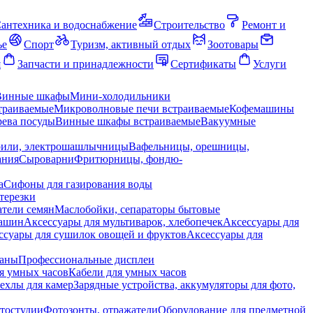
антехника и водоснабжение
Строительство
Ремонт и
ье
Спорт
Туризм, активный отдых
Зоотовары
я
Запчасти и принадлежности
Сертификаты
Услуги
Винные шкафы
Мини-холодильники
траиваемые
Микроволновые печи встраиваемые
Кофемашины
ева посуды
Винные шкафы встраиваемые
Вакуумные
рили, электрошашлычницы
Вафельницы, орешницы,
ания
Сыроварни
Фритюрницы, фондю-
а
Сифоны для газирования воды
терезки
тели семян
Маслобойки, сепараторы бытовые
машин
Аксессуары для мультиварок, хлебопечек
Аксессуары для
ссуары для сушилок овощей и фруктов
Аксессуары для
раны
Профессиональные дисплеи
я умных часов
Кабели для умных часов
ехлы для камер
Зарядные устройства, аккумуляторы для фото,
тостудии
Фотозонты, отражатели
Оборудование для предметной