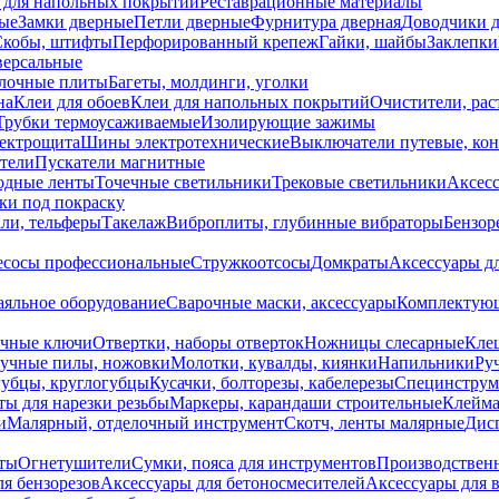
 для напольных покрытий
Реставрационные материалы
ые
Замки дверные
Петли дверные
Фурнитура дверная
Доводчики 
Скобы, штифты
Перфорированный крепеж
Гайки, шайбы
Заклепки
ерсальные
лочные плиты
Багеты, молдинги, уголки
на
Клеи для обоев
Клеи для напольных покрытий
Очистители, рас
Трубки термоусаживаемые
Изолирующие зажимы
лектрощита
Шины электротехнические
Выключатели путевые, ко
атели
Пускатели магнитные
одные ленты
Точечные светильники
Трековые светильники
Аксесс
и под покраску
ли, тельферы
Такелаж
Виброплиты, глубинные вибраторы
Бензор
сосы профессиональные
Стружкоотсосы
Домкраты
Аксессуары д
аяльное оборудование
Сварочные маски, аксессуары
Комплектующ
ечные ключи
Отвертки, наборы отверток
Ножницы слесарные
Кле
учные пилы, ножовки
Молотки, кувалды, киянки
Напильники
Ру
убцы, круглогубцы
Кусачки, болторезы, кабелерезы
Специнструм
ы для нарезки резьбы
Маркеры, карандаши строительные
Клейма
и
Малярный, отделочный инструмент
Скотч, ленты малярные
Дисп
иты
Огнетушители
Сумки, пояса для инструментов
Производствен
я бензорезов
Аксессуары для бетоносмесителей
Аксессуары для 