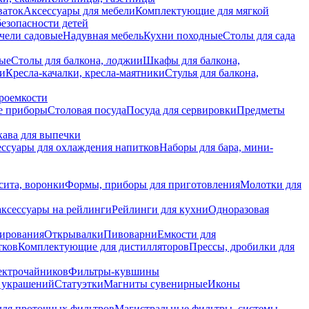
ваток
Аксессуары для мебели
Комплектующие для мягкой
безопасности детей
чели садовые
Надувная мебель
Кухни походные
Столы для сада
вые
Столы для балкона, лоджии
Шкафы для балкона,
ии
Кресла-качалки, кресла-маятники
Стулья для балкона,
роемкости
е приборы
Столовая посуда
Посуда для сервировки
Предметы
укава для выпечки
ссуары для охлаждения напитков
Наборы для бара, мини-
сита, воронки
Формы, приборы для приготовления
Молотки для
аксессуары на рейлинги
Рейлинги для кухни
Одноразовая
вирования
Открывалки
Пивоварни
Емкости для
тков
Комплектующие для дистилляторов
Прессы, дробилки для
лектрочайников
Фильтры-кувшины
я украшений
Статуэтки
Магниты сувенирные
Иконы
ля проточных фильтров
Магистральные фильтры, системы