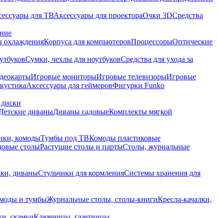
сессуары для ТВ
Аксессуары для проектора
Очки 3D
Средства
ание
 охлаждения
Корпуса для компьютеров
Процессоры
Оптические
утбуков
Сумки, чехлы для ноутбуков
Средства для ухода за
деокарты
Игровые мониторы
Игровые телевизоры
Игровые
акустика
Аксессуары для геймеров
Фигурки Funko
 диски
Детские диваны
Диваны садовые
Комплекты мягкой
ики, комоды
Тумбы под ТВ
Комоды пластиковые
довые столы
Растущие столы и парты
Столы, журнальные
ки, диваны
Стульчики для кормления
Системы хранения для
моды и тумбы
Журнальные столы, столы-книги
Кресла-качалки,
ки, скамьи
Ключницы, газетницы