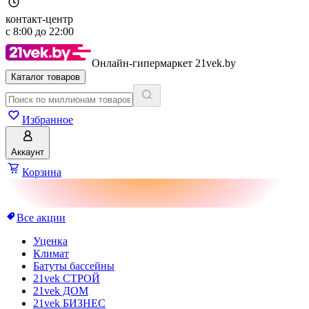
контакт-центр
с
8:00
до
22:00
Онлайн-гипермаркет 21vek.by
Каталог товаров
Избранное
Аккаунт
Корзина
Все акции
Уценка
Климат
Батуты бассейны
21vek СТРОЙ
21vek ДОМ
21vek БИЗНЕС