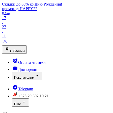
Скидки до 80% ко Дню Рождения!
промокод HAPPY22
02
дн
17
:
27
:
11
г. Слоним
Оплата частями
Для юрлиц
Покупателям
Telegram
+375 29
302 10 21
Еще