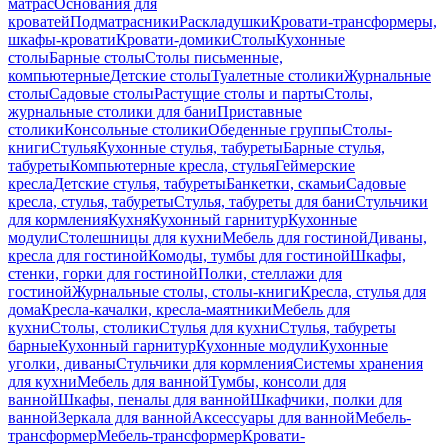
матрас
Основания для
кроватей
Подматрасники
Раскладушки
Кровати-трансформеры,
шкафы-кровати
Кровати-домики
Столы
Кухонные
столы
Барные столы
Столы письменные,
компьютерные
Детские столы
Туалетные столики
Журнальные
столы
Садовые столы
Растущие столы и парты
Столы,
журнальные столики для бани
Приставные
столики
Консольные столики
Обеденные группы
Столы-
книги
Стулья
Кухонные стулья, табуреты
Барные стулья,
табуреты
Компьютерные кресла, стулья
Геймерские
кресла
Детские стулья, табуреты
Банкетки, скамьи
Садовые
кресла, стулья, табуреты
Стулья, табуреты для бани
Стульчики
для кормления
Кухня
Кухонный гарнитур
Кухонные
модули
Столешницы для кухни
Мебель для гостиной
Диваны,
кресла для гостиной
Комоды, тумбы для гостиной
Шкафы,
стенки, горки для гостиной
Полки, стеллажи для
гостиной
Журнальные столы, столы-книги
Кресла, стулья для
дома
Кресла-качалки, кресла-маятники
Мебель для
кухни
Столы, столики
Стулья для кухни
Стулья, табуреты
барные
Кухонный гарнитур
Кухонные модули
Кухонные
уголки, диваны
Стульчики для кормления
Системы хранения
для кухни
Мебель для ванной
Тумбы, консоли для
ванной
Шкафы, пеналы для ванной
Шкафчики, полки для
ванной
Зеркала для ванной
Аксессуары для ванной
Мебель-
трансформер
Мебель-трансформер
Кровати-