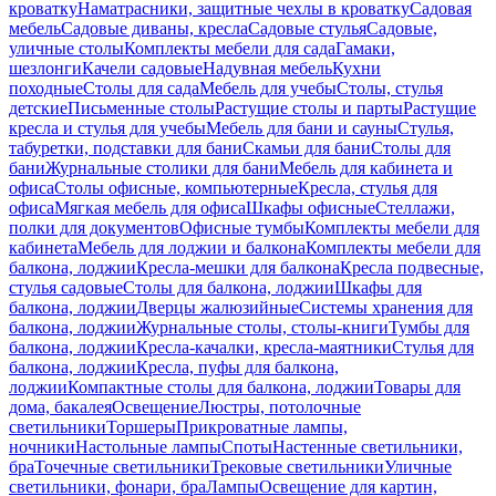
кроватку
Наматрасники, защитные чехлы в кроватку
Садовая
мебель
Садовые диваны, кресла
Садовые стулья
Садовые,
уличные столы
Комплекты мебели для сада
Гамаки,
шезлонги
Качели садовые
Надувная мебель
Кухни
походные
Столы для сада
Мебель для учебы
Столы, стулья
детские
Письменные столы
Растущие столы и парты
Растущие
кресла и стулья для учебы
Мебель для бани и сауны
Стулья,
табуретки, подставки для бани
Скамьи для бани
Столы для
бани
Журнальные столики для бани
Мебель для кабинета и
офиса
Столы офисные, компьютерные
Кресла, стулья для
офиса
Мягкая мебель для офиса
Шкафы офисные
Стеллажи,
полки для документов
Офисные тумбы
Комплекты мебели для
кабинета
Мебель для лоджии и балкона
Комплекты мебели для
балкона, лоджии
Кресла-мешки для балкона
Кресла подвесные,
стулья садовые
Столы для балкона, лоджии
Шкафы для
балкона, лоджии
Дверцы жалюзийные
Системы хранения для
балкона, лоджии
Журнальные столы, столы-книги
Тумбы для
балкона, лоджии
Кресла-качалки, кресла-маятники
Стулья для
балкона, лоджии
Кресла, пуфы для балкона,
лоджии
Компактные столы для балкона, лоджии
Товары для
дома, бакалея
Освещение
Люстры, потолочные
светильники
Торшеры
Прикроватные лампы,
ночники
Настольные лампы
Споты
Настенные светильники,
бра
Точечные светильники
Трековые светильники
Уличные
светильники, фонари, бра
Лампы
Освещение для картин,