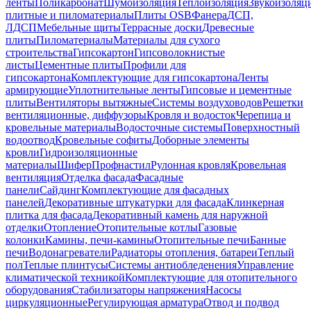
ленты
Поликарбонат
Шумоизоляция
Теплоизоляция
Звукоизоляц
плитные и пиломатериалы
Плиты OSB
Фанера
ДСП,
ЛДСП
Мебельные щиты
Террасные доски
Древесные
плиты
Пиломатериалы
Материалы для сухого
строительства
Гипсокартон
Гипсоволокнистые
листы
Цементные плиты
Профили для
гипсокартона
Комплектующие для гипсокартона
Ленты
армирующие
Уплотнительные ленты
Гипсовые и цементные
плиты
Вентиляторы вытяжные
Системы воздуховодов
Решетки
вентиляционные, диффузоры
Кровля и водосток
Черепица и
кровельные материалы
Водосточные системы
Поверхностный
водоотвод
Кровельные софиты
Доборные элементы
кровли
Гидроизоляционные
материалы
Шифер
Профнастил
Рулонная кровля
Кровельная
вентиляция
Отделка фасада
Фасадные
панели
Сайдинг
Комплектующие для фасадных
панелей
Декоративные штукатурки для фасада
Клинкерная
плитка для фасада
Декоративный камень для наружной
отделки
Отопление
Отопительные котлы
Газовые
колонки
Камины, печи-камины
Отопительные печи
Банные
печи
Водонагреватели
Радиаторы отопления, батареи
Теплый
пол
Теплые плинтусы
Системы антиобледенения
Управление
климатической техникой
Комплектующие для отопительного
оборудования
Стабилизаторы напряжения
Насосы
циркуляционные
Регулирующая арматура
Отвод и подвод