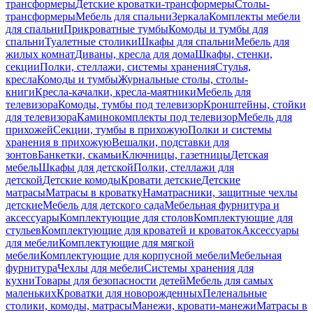
трансформеры
Детские кроватки-трансформеры
Столы-
трансформеры
Мебель для спальни
Зеркала
Комплекты мебели
для спальни
Прикроватные тумбы
Комоды и тумбы для
спальни
Туалетные столики
Шкафы для спальни
Мебель для
жилых комнат
Диваны, кресла для дома
Шкафы, стенки,
секции
Полки, стеллажи, системы хранения
Стулья,
кресла
Комоды и тумбы
Журнальные столы, столы-
книги
Кресла-качалки, кресла-маятники
Мебель для
телевизора
Комоды, тумбы под телевизор
Кронштейны, стойки
для телевизора
Каминокомплекты под телевизор
Мебель для
прихожей
Секции, тумбы в прихожую
Полки и системы
хранения в прихожую
Вешалки, подставки для
зонтов
Банкетки, скамьи
Ключницы, газетницы
Детская
мебель
Шкафы для детской
Полки, стеллажи для
детской
Детские комоды
Кровати детские
Детские
матрасы
Матрасы в кроватку
Наматрасники, защитные чехлы
детские
Мебель для детского сада
Мебельная фурнитура и
аксессуары
Комплектующие для столов
Комплектующие для
стульев
Комплектующие для кроватей и кроваток
Аксессуары
для мебели
Комплектующие для мягкой
мебели
Комплектующие для корпусной мебели
Мебельная
фурнитура
Чехлы для мебели
Системы хранения для
кухни
Товары для безопасности детей
Мебель для самых
маленьких
Кроватки для новорожденных
Пеленальные
столики, комоды, матрасы
Манежи, кровати-манежи
Матрасы в