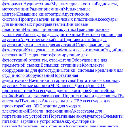
фоторамки
Аудиотехника
Мультимедиа акустика
Радиочасы,
метеостанции
Радиоприемники
Музыкальные
центры
Домашние кинотеатры
Акустические
системы
Проигрыватели виниловых пластинок
Аксессуары
для виниловых проигрывателей
Виниловые
пластинки
Инсталляционная акустика
Трансляционные
усилители
Аксессуары для аудиотехники
Комплектующие для
акустики
Акустические кабели
Подставки, стойки для
акустики
Сумки, чехлы для акустики
Оборудование для
фотостудии
Кольцевые лампы
Фоны для фотостудии
Студийное
освещение
Насадки светоформирующие для
фотостудии
Фотозонты, отражатели
Оборудование для
предметной съемки
Вспышки студийные
Комплекты
оборудования для фотостудии
Стойки, системы крепления для
студийного оборудования
Портативная
аудиотехника
Наушники и гарнитуры
Портативные колонки,
акустика
Умные колонки
MP3-плееры
Диктофоны
CD-
проигрыватели
Аксессуары для телевизоров
Кронштейны,
стойки
Кабели для телевизоров
Подписки на видеосервисы
ТВ-
антенны
ТВ-тюнеры
Аксессуары для ТВ
Аксессуары для
проектора
Очки 3D
Средства для ухода за
электроникой
Кабели, переходники
Аксессуары для
портативных устройств
Портативные аккумуляторы
Элементы
питания, зарядные устройства
Аккумуляторные
батареи
Держатели, док-станции
Аксессуары для планшетов,