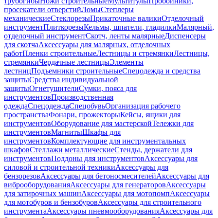
трубогибы
Ножи строительные
Мультитулы
Пробойники,
просекатели отверстий
Ломы
Степлеры
механические
Стеклорезы
Прикаточные валики
Отделочный
инструмент
Плиткорезы
Кельмы, шпатели, гладилки
Малярный,
отделочный инструмент
Скотч, ленты малярные
Диспенсеры
для скотча
Аксессуары для малярных, отделочных
работ
Пленки строительные
Лестницы и стремянки
Лестницы,
стремянки
Чердачные лестницы
Элементы
лестниц
Подъемники строительные
Спецодежда и средства
защиты
Средства индивидуальной
защиты
Огнетушители
Сумки, пояса для
инструментов
Производственная
одежда
Спецодежда
Спецобувь
Организация рабочего
пространства
Фонари, прожекторы
Кейсы, ящики для
инструментов
Оборудование для мастерской
Тележки для
инструментов
Магниты
Шкафы для
инструментов
Комплектующие для инструментальных
шкафов
Стеллажи металлические
Стенды, держатели для
инструментов
Поддоны для инструментов
Аксессуары для
силовой и строительной техники
Аксессуары для
бензорезов
Аксессуары для бетоносмесителей
Аксессуары для
виброоборудования
Аксессуары для генераторов
Аксессуары
для затирочных машин
Аксессуары для мотопомп
Аксессуары
для мотобуров и бензобуров
Аксессуары для строительного
инструмента
Аксессуары пневмооборудования
Аксессуары для