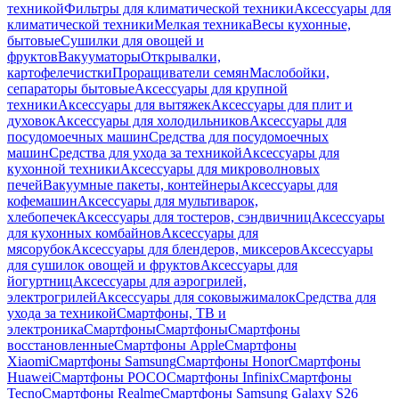
техникой
Фильтры для климатической техники
Аксессуары для
климатической техники
Мелкая техника
Весы кухонные,
бытовые
Сушилки для овощей и
фруктов
Вакууматоры
Открывалки,
картофелечистки
Проращиватели семян
Маслобойки,
сепараторы бытовые
Аксессуары для крупной
техники
Аксессуары для вытяжек
Аксессуары для плит и
духовок
Аксессуары для холодильников
Аксессуары для
посудомоечных машин
Средства для посудомоечных
машин
Средства для ухода за техникой
Аксессуары для
кухонной техники
Аксессуары для микроволновых
печей
Вакуумные пакеты, контейнеры
Аксессуары для
кофемашин
Аксессуары для мультиварок,
хлебопечек
Аксессуары для тостеров, сэндвичниц
Аксессуары
для кухонных комбайнов
Аксессуары для
мясорубок
Аксессуары для блендеров, миксеров
Аксессуары
для сушилок овощей и фруктов
Аксессуары для
йогуртниц
Аксессуары для аэрогрилей,
электрогрилей
Аксессуары для соковыжималок
Средства для
ухода за техникой
Смартфоны, ТВ и
электроника
Смартфоны
Смартфоны
Смартфоны
восстановленные
Смартфоны Apple
Смартфоны
Xiaomi
Смартфоны Samsung
Смартфоны Honor
Смартфоны
Huawei
Смартфоны POCO
Смартфоны Infinix
Смартфоны
Tecno
Смартфоны Realme
Смартфоны Samsung Galaxy S26