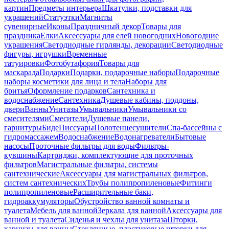
картин
Предметы интерьера
Шкатулки, подставки для
украшений
Статуэтки
Магниты
сувенирные
Иконы
Праздничный декор
Товары для
праздника
Елки
Аксессуары для елей новогодних
Новогодние
украшения
Светодиодные гирлянды, декорации
Светодиодные
фигуры, игрушки
Временные
татуировки
Фотобутафория
Товары для
маскарада
Подарки
Подарки, подарочные наборы
Подарочные
наборы косметики для лица и тела
Наборы для
бритья
Оформление подарков
Сантехника и
водоснабжение
Сантехника
Душевые кабины, поддоны,
двери
Ванны
Унитазы
Умывальники
Умывальники со
смесителями
Смесители
Душевые панели,
гарнитуры
Биде
Писсуары
Полотенцесушители
Спа-бассейны с
гидромассажем
Водоснабжение
Водонагреватели
Бытовые
насосы
Проточные фильтры для воды
Фильтры-
кувшины
Картриджи, комплектующие для проточных
фильтров
Магистральные фильтры, системы
сантехнические
Аксессуары для магистральных фильтров,
систем сантехнических
Трубы полипропиленовые
Фитинги
полипропиленовые
Расширительные баки,
гидроаккумуляторы
Обустройство ванной комнаты и
туалета
Мебель для ванной
Зеркала для ванной
Аксессуары для
ванной и туалета
Сиденья и чехлы для унитаза
Шторки,
карнизы для ванны
Стеклянные, пластиковые шторки для