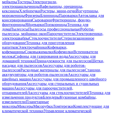
мейкеры
Тостеры
Электрогрили,
электрошашлычницы
Вафельницы, орешницы,
кексницы
Хлебопечки
Ростеры, мини-печи
Йогуртницы,
мороженицы
Фризеры
Блинницы
Пароварки
Автоклавы для
консервирования
Сыроварни
Фритюрницы, фондю-
фритюрницы
Яйцеварки
Попкорницы
Техника для
дома
Пылесосы
Пылесосы профессиональные
Роботы-
пылесосы, мойщики окон
Пароочистители
Электровеники,
электрошвабры
Стеклоочистители
Стерилизационное
оборудование
Техника для приготовления
напитков
Электрочайники
Кофеварки,
кофемашины
Соковыжималки
Кофемолки
Вспениватели
молока
Сифоны для газирования воды
Аксессуары для
домашней техники
Принадлежности для пылесосов
Щетки,
насадки для пылесосов
Аксессуары для роботов-
пылесосов
Расходные материалы для пылесосов
Станции,
аккумуляторы для роботов-пылесосов
Аксессуары для
швейных машин
Аксессуары для промышленного швейного
оборудования
Аксессуары для стиральных и сушильных
машин
Аксессуары для пароочистителей,
отпаривателей
Аксессуары для стеклоочистителей
Техника для
измельчения продуктов
Блендеры
Кухонные комбайны,
измельчители
Планетарные
миксеры
Миксеры
Мясорубки
Ломтерезки
Комплектующие для
климатической техники
Управление климатической