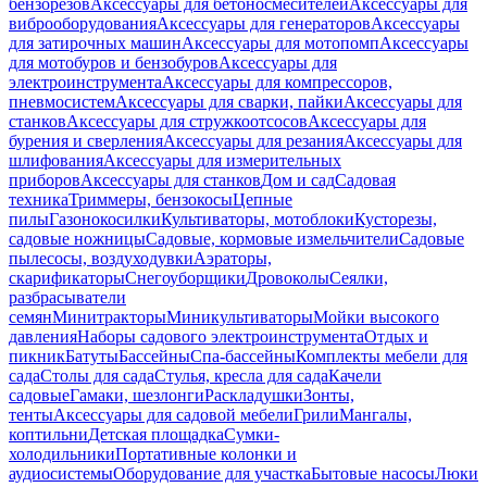
бензорезов
Аксессуары для бетоносмесителей
Аксессуары для
виброоборудования
Аксессуары для генераторов
Аксессуары
для затирочных машин
Аксессуары для мотопомп
Аксессуары
для мотобуров и бензобуров
Аксессуары для
электроинструмента
Аксессуары для компрессоров,
пневмосистем
Аксессуары для сварки, пайки
Аксессуары для
станков
Аксессуары для стружкоотсосов
Аксессуары для
бурения и сверления
Аксессуары для резания
Аксессуары для
шлифования
Аксессуары для измерительных
приборов
Аксессуары для станков
Дом и сад
Садовая
техника
Триммеры, бензокосы
Цепные
пилы
Газонокосилки
Культиваторы, мотоблоки
Кусторезы,
садовые ножницы
Садовые, кормовые измельчители
Садовые
пылесосы, воздуходувки
Аэраторы,
скарификаторы
Снегоуборщики
Дровоколы
Сеялки,
разбрасыватели
семян
Минитракторы
Миникультиваторы
Мойки высокого
давления
Наборы садового электроинструмента
Отдых и
пикник
Батуты
Бассейны
Спа-бассейны
Комплекты мебели для
сада
Столы для сада
Стулья, кресла для сада
Качели
садовые
Гамаки, шезлонги
Раскладушки
Зонты,
тенты
Аксессуары для садовой мебели
Грили
Мангалы,
коптильни
Детская площадка
Сумки-
холодильники
Портативные колонки и
аудиосистемы
Оборудование для участка
Бытовые насосы
Люки