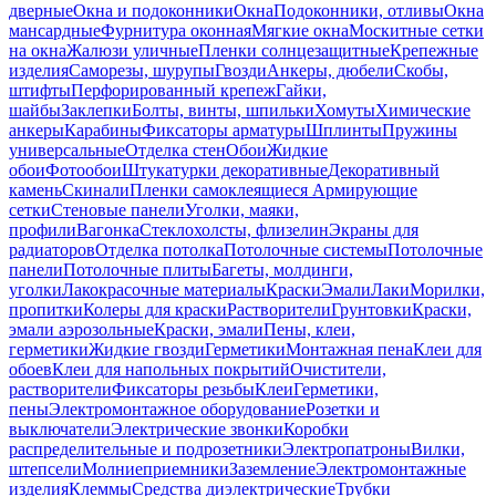
дверные
Окна и подоконники
Окна
Подоконники, отливы
Окна
мансардные
Фурнитура оконная
Мягкие окна
Москитные сетки
на окна
Жалюзи уличные
Пленки солнцезащитные
Крепежные
изделия
Саморезы, шурупы
Гвозди
Анкеры, дюбели
Скобы,
штифты
Перфорированный крепеж
Гайки,
шайбы
Заклепки
Болты, винты, шпильки
Хомуты
Химические
анкеры
Карабины
Фиксаторы арматуры
Шплинты
Пружины
универсальные
Отделка стен
Обои
Жидкие
обои
Фотообои
Штукатурки декоративные
Декоративный
камень
Скинали
Пленки самоклеящиеся
Армирующие
сетки
Стеновые панели
Уголки, маяки,
профили
Вагонка
Стеклохолсты, флизелин
Экраны для
радиаторов
Отделка потолка
Потолочные системы
Потолочные
панели
Потолочные плиты
Багеты, молдинги,
уголки
Лакокрасочные материалы
Краски
Эмали
Лаки
Морилки,
пропитки
Колеры для краски
Растворители
Грунтовки
Краски,
эмали аэрозольные
Краски, эмали
Пены, клеи,
герметики
Жидкие гвозди
Герметики
Монтажная пена
Клеи для
обоев
Клеи для напольных покрытий
Очистители,
растворители
Фиксаторы резьбы
Клеи
Герметики,
пены
Электромонтажное оборудование
Розетки и
выключатели
Электрические звонки
Коробки
распределительные и подрозетники
Электропатроны
Вилки,
штепсели
Молниеприемники
Заземление
Электромонтажные
изделия
Клеммы
Средства диэлектрические
Трубки