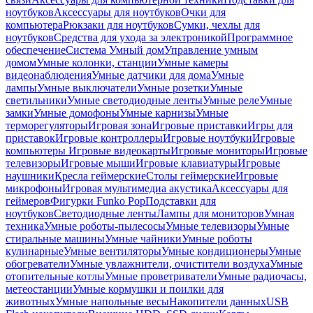
ноутбуков
Аксессуары для ноутбуков
Очки для
компьютера
Рюкзаки для ноутбуков
Сумки, чехлы для
ноутбуков
Средства для ухода за электроникой
Программное
обеспечение
Система Умный дом
Управление умным
домом
Умные колонки, станции
Умные камеры
видеонаблюдения
Умные датчики для дома
Умные
лампы
Умные выключатели
Умные розетки
Умные
светильники
Умные светодиодные ленты
Умные реле
Умные
замки
Умные домофоны
Умные карнизы
Умные
терморегуляторы
Игровая зона
Игровые приставки
Игры для
приставок
Игровые контроллеры
Игровые ноутбуки
Игровые
компьютеры
Игровые видеокарты
Игровые мониторы
Игровые
телевизоры
Игровые мыши
Игровые клавиатуры
Игровые
наушники
Кресла геймерские
Столы геймерские
Игровые
микрофоны
Игровая мультимедиа акустика
Аксессуары для
геймеров
Фигурки Funko Pop
Подставки для
ноутбуков
Светодиодные ленты
Лампы для мониторов
Умная
техника
Умные роботы-пылесосы
Умные телевизоры
Умные
стиральные машины
Умные чайники
Умные роботы
кулинарные
Умные вентиляторы
Умные кондиционеры
Умные
обогреватели
Умные увлажнители, очистители воздуха
Умные
отопительные котлы
Умные проветриватели
Умные радиочасы,
метеостанции
Умные кормушки и поилки для
животных
Умные напольные весы
Накопители данных
USB