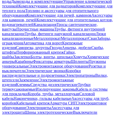
воды
Дымоходы и комплектующие
Управление климатической
техникой
Комплектующие для радиаторов
Комплектующие для
теплого пола
Топливо и аксессуары для отопительного
оборудования
Комплектующие для печей, каминов
Аксессуары
для каминов, печей
Комплектующие для отопительных котлов,
водонагревателей
Канализация
Тросы сантехнические,
вантузы
Прочистные машины
Трубы, фитинги внутренней
канализации
Трубы, фитинги наружной канализации
Люки
канализационные
Металлопрокат
Металлопрокат
Сваи
Заборы,
ограждения
Автоматика для ворот
Крепежные
изделия
Саморезы, шурупы
Гвозди
Анкеры, дюбели
Скобы,
штифты
Перфорированный крепеж
Гайки,
шайбы
Заклепки
Болты, винты, шпильки
Хомуты
Химические
анкеры
Карабины
Фиксаторы арматуры
Шплинты
Пружины
универсальные
Электромонтажное оборудование
Розетки и
выключатели
Электрические звонки
Коробки
распределительные и подрозетники
Электропатроны
Вилки,
штепсели
Заземление
Электромонтажные
изделия
Клеммы
Средства диэлектрические
Трубки
термоусаживаемые
Изолирующие зажимы
Кабель и системы
для прокладки
Короба, трубы, металлорукав
Силовой
кабель
Наконечники, гильзы кабельные
Аксессуары для труб,
коробов
Кабельный крепеж
Арматура СИП
Электрощитовое
оборудование
Электрощиты
Аксессуары для
электрощита
Шины электротехнические
Выключатели