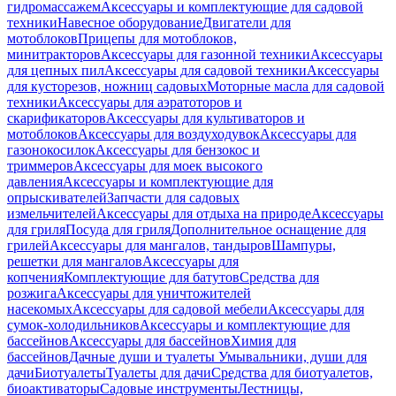
гидромассажем
Аксессуары и комплектующие для садовой
техники
Навесное оборудование
Двигатели для
мотоблоков
Прицепы для мотоблоков,
минитракторов
Аксессуары для газонной техники
Аксессуары
для цепных пил
Аксессуары для садовой техники
Аксессуары
для кусторезов, ножниц садовых
Моторные масла для садовой
техники
Аксессуары для аэратоторов и
скарификаторов
Аксессуары для культиваторов и
мотоблоков
Аксессуары для воздуходувок
Аксессуары для
газонокосилок
Аксессуары для бензокос и
триммеров
Аксессуары для моек высокого
давления
Аксессуары и комплектующие для
опрыскивателей
Запчасти для садовых
измельчителей
Аксессуары для отдыха на природе
Аксессуары
для гриля
Посуда для гриля
Дополнительное оснащение для
грилей
Аксессуары для мангалов, тандыров
Шампуры,
решетки для мангалов
Аксессуары для
копчения
Комплектующие для батутов
Средства для
розжига
Аксессуары для уничтожителей
насекомых
Аксессуары для садовой мебели
Аксессуары для
сумок-холодильников
Аксессуары и комплектующие для
бассейнов
Аксессуары для бассейнов
Химия для
бассейнов
Дачные души и туалеты
Умывальники, души для
дачи
Биотуалеты
Туалеты для дачи
Средства для биотуалетов,
биоактиваторы
Садовые инструменты
Лестницы,