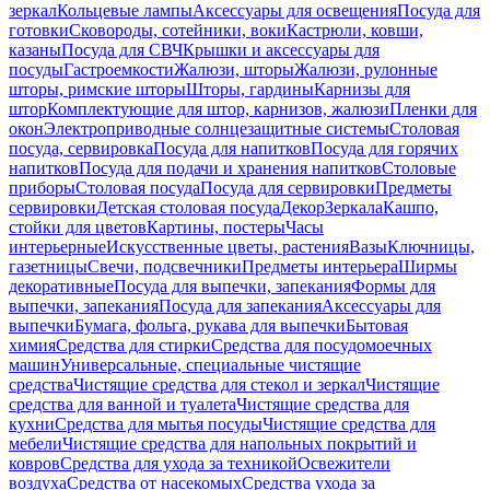
зеркал
Кольцевые лампы
Аксессуары для освещения
Посуда для
готовки
Сковороды, сотейники, воки
Кастрюли, ковши,
казаны
Посуда для СВЧ
Крышки и аксессуары для
посуды
Гастроемкости
Жалюзи, шторы
Жалюзи, рулонные
шторы, римские шторы
Шторы, гардины
Карнизы для
штор
Комплектующие для штор, карнизов, жалюзи
Пленки для
окон
Электроприводные солнцезащитные системы
Столовая
посуда, сервировка
Посуда для напитков
Посуда для горячих
напитков
Посуда для подачи и хранения напитков
Столовые
приборы
Столовая посуда
Посуда для сервировки
Предметы
сервировки
Детская столовая посуда
Декор
Зеркала
Кашпо,
стойки для цветов
Картины, постеры
Часы
интерьерные
Искусственные цветы, растения
Вазы
Ключницы,
газетницы
Свечи, подсвечники
Предметы интерьера
Ширмы
декоративные
Посуда для выпечки, запекания
Формы для
выпечки, запекания
Посуда для запекания
Аксессуары для
выпечки
Бумага, фольга, рукава для выпечки
Бытовая
химия
Средства для стирки
Средства для посудомоечных
машин
Универсальные, специальные чистящие
средства
Чистящие средства для стекол и зеркал
Чистящие
средства для ванной и туалета
Чистящие средства для
кухни
Средства для мытья посуды
Чистящие средства для
мебели
Чистящие средства для напольных покрытий и
ковров
Средства для ухода за техникой
Освежители
воздуха
Средства от насекомых
Средства ухода за