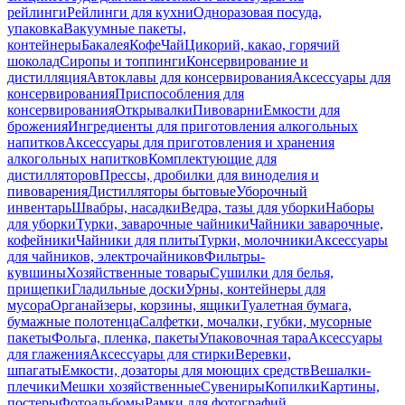
рейлинги
Рейлинги для кухни
Одноразовая посуда,
упаковка
Вакуумные пакеты,
контейнеры
Бакалея
Кофе
Чай
Цикорий, какао, горячий
шоколад
Сиропы и топпинги
Консервирование и
дистилляция
Автоклавы для консервирования
Аксессуары для
консервирования
Приспособления для
консервирования
Открывалки
Пивоварни
Емкости для
брожения
Ингредиенты для приготовления алкогольных
напитков
Аксессуары для приготовления и хранения
алкогольных напитков
Комплектующие для
дистилляторов
Прессы, дробилки для виноделия и
пивоварения
Дистилляторы бытовые
Уборочный
инвентарь
Швабры, насадки
Ведра, тазы для уборки
Наборы
для уборки
Турки, заварочные чайники
Чайники заварочные,
кофейники
Чайники для плиты
Турки, молочники
Аксессуары
для чайников, электрочайников
Фильтры-
кувшины
Хозяйственные товары
Сушилки для белья,
прищепки
Гладильные доски
Урны, контейнеры для
мусора
Органайзеры, корзины, ящики
Туалетная бумага,
бумажные полотенца
Салфетки, мочалки, губки, мусорные
пакеты
Фольга, пленка, пакеты
Упаковочная тара
Аксессуары
для глажения
Аксессуары для стирки
Веревки,
шпагаты
Емкости, дозаторы для моющих средств
Вешалки-
плечики
Мешки хозяйственные
Сувениры
Копилки
Картины,
постеры
Фотоальбомы
Рамки для фотографий,