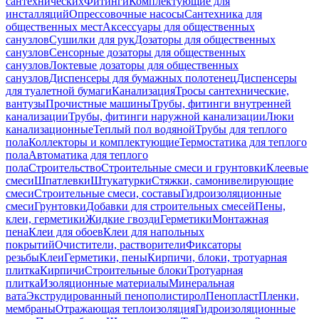
сантехнических
Фитинги
Комплектующие для
инсталляций
Опрессовочные насосы
Сантехника для
общественных мест
Аксессуары для общественных
санузлов
Сушилки для рук
Дозаторы для общественных
санузлов
Сенсорные дозаторы для общественных
санузлов
Локтевые дозаторы для общественных
санузлов
Диспенсеры для бумажных полотенец
Диспенсеры
для туалетной бумаги
Канализация
Тросы сантехнические,
вантузы
Прочистные машины
Трубы, фитинги внутренней
канализации
Трубы, фитинги наружной канализации
Люки
канализационные
Теплый пол водяной
Трубы для теплого
пола
Коллекторы и комплектующие
Термостатика для теплого
пола
Автоматика для теплого
пола
Строительство
Строительные смеси и грунтовки
Клеевые
смеси
Шпатлевки
Штукатурки
Стяжки, самонивелирующие
смеси
Строительные смеси, составы
Гидроизоляционные
смеси
Грунтовки
Добавки для строительных смесей
Пены,
клеи, герметики
Жидкие гвозди
Герметики
Монтажная
пена
Клеи для обоев
Клеи для напольных
покрытий
Очистители, растворители
Фиксаторы
резьбы
Клеи
Герметики, пены
Кирпичи, блоки, тротуарная
плитка
Кирпичи
Строительные блоки
Тротуарная
плитка
Изоляционные материалы
Минеральная
вата
Экструдированный пенополистирол
Пенопласт
Пленки,
мембраны
Отражающая теплоизоляция
Гидроизоляционные