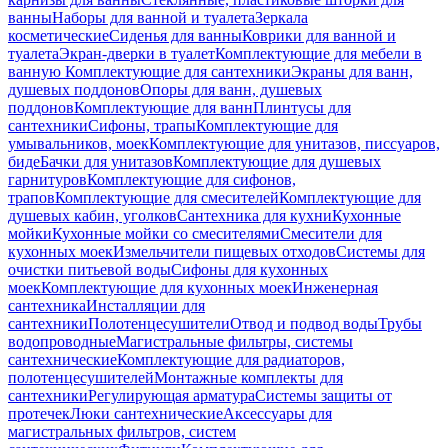
ванны
Наборы для ванной и туалета
Зеркала
косметические
Сиденья для ванны
Коврики для ванной и
туалета
Экран-дверки в туалет
Комплектующие для мебели в
ванную
Комплектующие для сантехники
Экраны для ванн,
душевых поддонов
Опоры для ванн, душевых
поддонов
Комплектующие для ванн
Плинтусы для
сантехники
Сифоны, трапы
Комплектующие для
умывальников, моек
Комплектующие для унитазов, писсуаров,
биде
Бачки для унитазов
Комплектующие для душевых
гарнитуров
Комплектующие для сифонов,
трапов
Комплектующие для смесителей
Комплектующие для
душевых кабин, уголков
Сантехника для кухни
Кухонные
мойки
Кухонные мойки со смесителями
Смесители для
кухонных моек
Измельчители пищевых отходов
Системы для
очистки питьевой воды
Сифоны для кухонных
моек
Комплектующие для кухонных моек
Инженерная
сантехника
Инсталляции для
сантехники
Полотенцесушители
Отвод и подвод воды
Трубы
водопроводные
Магистральные фильтры, системы
сантехнические
Комплектующие для радиаторов,
полотенцесушителей
Монтажные комплекты для
сантехники
Регулирующая арматура
Системы защиты от
протечек
Люки сантехнические
Аксессуары для
магистральных фильтров, систем