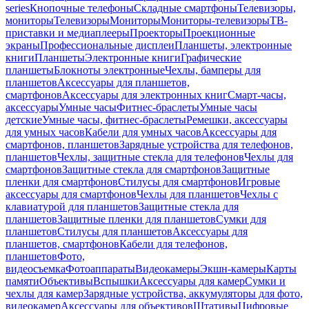
series
Кнопочные телефоны
Складные смартфоны
Телевизоры,
мониторы
Телевизоры
Мониторы
Мониторы-телевизоры
ТВ-
приставки и медиаплееры
Проекторы
Проекционные
экраны
Профессиональные дисплеи
Планшеты, электронные
книги
Планшеты
Электронные книги
Графические
планшеты
Блокноты электронные
Чехлы, бамперы для
планшетов
Аксессуары для планшетов,
смартфонов
Аксессуары для электронных книг
Смарт-часы,
аксессуары
Умные часы
Фитнес-браслеты
Умные часы
детские
Умные часы, фитнес-браслеты
Ремешки, аксессуары
для умных часов
Кабели для умных часов
Аксессуары для
смартфонов, планшетов
Зарядные устройства для телефонов,
планшетов
Чехлы, защитные стекла для телефонов
Чехлы для
смартфонов
Защитные стекла для смартфонов
Защитные
пленки для смартфонов
Стилусы для смартфонов
Игровые
аксессуары для смартфонов
Чехлы для планшетов
Чехлы с
клавиатурой для планшетов
Защитные стекла для
планшетов
Защитные пленки для планшетов
Сумки для
планшетов
Стилусы для планшетов
Аксессуары для
планшетов, смартфонов
Кабели для телефонов,
планшетов
Фото,
видеосъемка
Фотоаппараты
Видеокамеры
Экшн-камеры
Карты
памяти
Объективы
Вспышки
Аксессуары для камер
Сумки и
чехлы для камер
Зарядные устройства, аккумуляторы для фото,
видеокамер
Аксессуары для объективов
Штативы
Цифровые