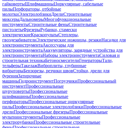
гайковерты
Шлифмашины
Циркулярные, сабельные
пилы
Перфораторы, отбойные
молотки
Электролобзики
Дрели
Строительные
миксеры
Дальномеры
Многофункциональные
инструменты
Строительные фены
Строительные
пистолеты
Фрезеры
Рубанки, стамески
электрические
Краскопульты
Степлеры,
гвоздезабиватели
Электрические ножницы, резаки
Насадки для
электроинструмента
Аксессуары для
электроинструмента
Аккумуляторы, зарядные устройства для
электроинструмента
Наборы электроинструмента
Силовая и
строительная техника
Бетоносмесители
Генераторы
Тали,
тельферы
Такелаж
Виброплиты, глубинные
вибраторы
Бензорезы, резчики швов
Стойки, дрели для
бурения
Затирочные
машины
Гидроинструмент
Погрузчики
Профессиональный
инструмент
Профессиональные
шуруповерты
Профессиональные
шлифмашины
Профессиональные
перфораторы
Профессиональные циркулярные
пилы
Профессиональные электролобзики
Профессиональные
дрели
Профессиональные фрезеры
Профессиональные
мультиинструменты
Профессиональные
электрорубанки
Профессиональные строительные
фены
Профессиональные строительные