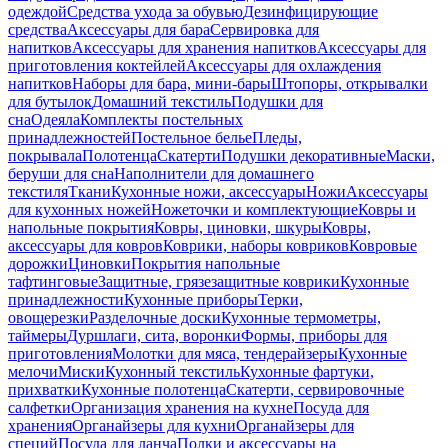
одеждой
Средства ухода за обувью
Дезинфицирующие
средства
Аксессуары для бара
Сервировка для
напитков
Аксессуары для хранения напитков
Аксессуары для
приготовления коктейлей
Аксессуары для охлаждения
напитков
Наборы для бара, мини-бары
Штопоры, открывалки
для бутылок
Домашний текстиль
Подушки для
сна
Одеяла
Комплекты постельных
принадлежностей
Постельное белье
Пледы,
покрывала
Полотенца
Скатерти
Подушки декоративные
Маски,
беруши для сна
Наполнители для домашнего
текстиля
Ткани
Кухонные ножи, аксессуары
Ножи
Аксессуары
для кухонных ножей
Ножеточки и комплектующие
Ковры и
напольные покрытия
Ковры, циновки, шкуры
Ковры,
аксессуары для ковров
Коврики, наборы ковриков
Ковровые
дорожки
Циновки
Покрытия напольные
тафтинговые
Защитные, грязезащитные коврики
Кухонные
принадлежности
Кухонные приборы
Терки,
овощерезки
Разделочные доски
Кухонные термометры,
таймеры
Дуршлаги, сита, воронки
Формы, приборы для
приготовления
Молотки для мяса, тендерайзеры
Кухонные
мелочи
Миски
Кухонный текстиль
Кухонные фартуки,
прихватки
Кухонные полотенца
Скатерти, сервировочные
салфетки
Организация хранения на кухне
Посуда для
хранения
Органайзеры для кухни
Органайзеры для
специй
Посуда для ланча
Полки и аксессуары на