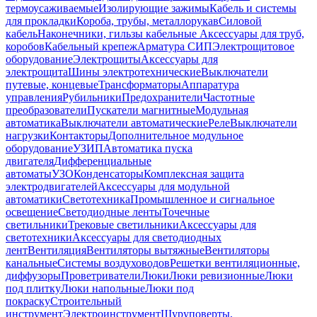
термоусаживаемые
Изолирующие зажимы
Кабель и системы
для прокладки
Короба, трубы, металлорукав
Силовой
кабель
Наконечники, гильзы кабельные
Аксессуары для труб,
коробов
Кабельный крепеж
Арматура СИП
Электрощитовое
оборудование
Электрощиты
Аксессуары для
электрощита
Шины электротехнические
Выключатели
путевые, концевые
Трансформаторы
Аппаратура
управления
Рубильники
Предохранители
Частотные
преобразователи
Пускатели магнитные
Модульная
автоматика
Выключатели автоматические
Реле
Выключатели
нагрузки
Контакторы
Дополнительное модульное
оборудование
УЗИП
Автоматика пуска
двигателя
Дифференциальные
автоматы
УЗО
Конденсаторы
Комплексная защита
электродвигателей
Аксессуары для модульной
автоматики
Светотехника
Промышленное и сигнальное
освещение
Светодиодные ленты
Точечные
светильники
Трековые светильники
Аксессуары для
светотехники
Аксессуары для светодиодных
лент
Вентиляция
Вентиляторы вытяжные
Вентиляторы
канальные
Системы воздуховодов
Решетки вентиляционные,
диффузоры
Проветриватели
Люки
Люки ревизионные
Люки
под плитку
Люки напольные
Люки под
покраску
Строительный
инструмент
Электроинструмент
Шуруповерты,