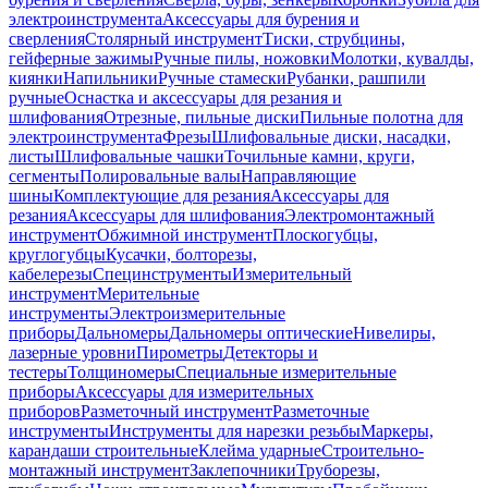
электроинструмента
Аксессуары для бурения и
сверления
Столярный инструмент
Тиски, струбцины,
гейферные зажимы
Ручные пилы, ножовки
Молотки, кувалды,
киянки
Напильники
Ручные стамески
Рубанки, рашпили
ручные
Оснастка и аксессуары для резания и
шлифования
Отрезные, пильные диски
Пильные полотна для
электроинструмента
Фрезы
Шлифовальные диски, насадки,
листы
Шлифовальные чашки
Точильные камни, круги,
сегменты
Полировальные валы
Направляющие
шины
Комплектующие для резания
Аксессуары для
резания
Аксессуары для шлифования
Электромонтажный
инструмент
Обжимной инструмент
Плоскогубцы,
круглогубцы
Кусачки, болторезы,
кабелерезы
Специнструменты
Измерительный
инструмент
Мерительные
инструменты
Электроизмерительные
приборы
Дальномеры
Дальномеры оптические
Нивелиры,
лазерные уровни
Пирометры
Детекторы и
тестеры
Толщиномеры
Специальные измерительные
приборы
Аксессуары для измерительных
приборов
Разметочный инструмент
Разметочные
инструменты
Инструменты для нарезки резьбы
Маркеры,
карандаши строительные
Клейма ударные
Строительно-
монтажный инструмент
Заклепочники
Труборезы,