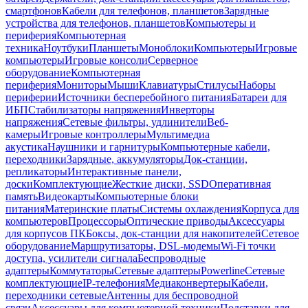
смартфонов
Кабели для телефонов, планшетов
Зарядные
устройства для телефонов, планшетов
Компьютеры и
периферия
Компьютерная
техника
Ноутбуки
Планшеты
Моноблоки
Компьютеры
Игровые
компьютеры
Игровые консоли
Серверное
оборудование
Компьютерная
периферия
Мониторы
Мыши
Клавиатуры
Стилусы
Наборы
периферии
Источники бесперебойного питания
Батареи для
ИБП
Стабилизаторы напряжения
Инверторы
напряжения
Сетевые фильтры, удлинители
Веб-
камеры
Игровые контроллеры
Мультимедиа
акустика
Наушники и гарнитуры
Компьютерные кабели,
переходники
Зарядные, аккумуляторы
Док-станции,
репликаторы
Интерактивные панели,
доски
Комплектующие
Жесткие диски, SSD
Оперативная
память
Видеокарты
Компьютерные блоки
питания
Материнские платы
Системы охлаждения
Корпуса для
компьютеров
Процессоры
Оптические приводы
Аксессуары
для корпусов ПК
Боксы, док-станции для накопителей
Сетевое
оборудование
Маршрутизаторы, DSL-модемы
Wi-Fi точки
доступа, усилители сигнала
Беспроводные
адаптеры
Коммутаторы
Сетевые адаптеры
Powerline
Сетевые
комплектующие
IP-телефония
Медиаконвертеры
Кабели,
переходники сетевые
Антенны для беспроводной
связи
Аксессуары для компьютерной техники
Подставки для