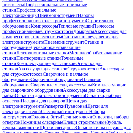
пистолеты
Профессиональные точильные
станки
Профессиональные
электроножницы
Пневмоинструмент
Наборы
профессионального электроинструмента
Строительное
оборудование
Компрессоры
Тепловые пушки
Пылесосы
профессиональные
Стружкоотсосы
Домкраты
Аксессуары для
компрессоров, пневмосистем
Системы пылеудаления для
электроинструмента
Пневмоинструмент
Станки и
оборудование
Деревообрабатывающие
станки
Ленточнопильные станки
Металлообрабатывающие
станки
Плиткорезные станки
Точильные
станки
Комплектующие для станков
Оснастка для
станков
Аксессуары для станков
Стружкоотсосы
Аксессуары
для стружкоотсосов
Сварочное и паяльное
оборудование
Сварочное оборудование
Паяльное
оборудование
Сварочные маски, аксессуары
Комплектующие
для сварочного оборудования
Аксессуары для сварки,
пайки
Оснастка для электроинструмента
Оснастка, наборы
оснастки
Насадки для граверов
Щетки для
электроинструмента
Развертки
Пуансоны
Щетки для
электродвигателей
Слесарный инструмент
Наборы
инструментов
Головки, биты
Гаечные ключи
Отвертки, наборы
отверток
Ножницы слесарные
Клещи строительные
Зубила,
керны, выколотки
Щетки слесарные
Оснастка и аксессуары для
бурения и сверления
Сверла, буры, зенкеры
Коронки
Зубила для