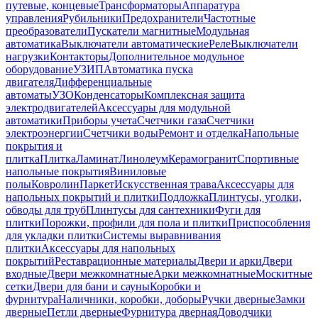
путевые, концевые
Трансформаторы
Аппаратура
управления
Рубильники
Предохранители
Частотные
преобразователи
Пускатели магнитные
Модульная
автоматика
Выключатели автоматические
Реле
Выключатели
нагрузки
Контакторы
Дополнительное модульное
оборудование
УЗИП
Автоматика пуска
двигателя
Дифференциальные
автоматы
УЗО
Конденсаторы
Комплексная защита
электродвигателей
Аксессуары для модульной
автоматики
Приборы учета
Счетчики газа
Счетчики
электроэнергии
Счетчики воды
Ремонт и отделка
Напольные
покрытия и
плитка
Плитка
Ламинат
Линолеум
Керамогранит
Спортивные
напольные покрытия
Виниловые
полы
Ковролин
Паркет
Искусственная трава
Аксессуары для
напольных покрытий и плитки
Подложка
Плинтусы, уголки,
обводы для труб
Плинтусы для сантехники
Фуги для
плитки
Порожки, профили для пола и плитки
Приспособления
для укладки плитки
Системы выравнивания
плитки
Аксессуары для напольных
покрытий
Реставрационные материалы
Двери и арки
Двери
входные
Двери межкомнатные
Арки межкомнатные
Москитные
сетки
Двери для бани и сауны
Коробки и
фурнитура
Наличники, коробки, доборы
Ручки дверные
Замки
дверные
Петли дверные
Фурнитура дверная
Доводчики