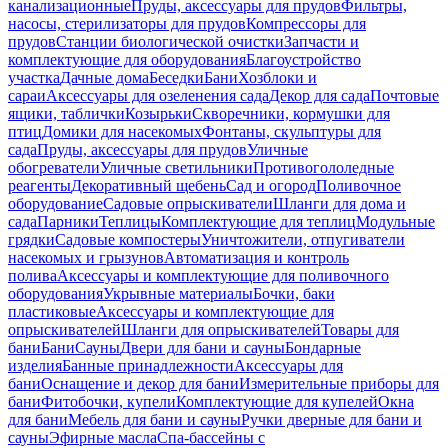
канализационные
Пруды, аксессуары для прудов
Фильтры,
насосы, стерилизаторы для прудов
Компрессоры для
прудов
Станции биологической очистки
Запчасти и
комплектующие для оборудования
Благоустройство
участка
Дачные дома
Беседки
Бани
Хозблоки и
сараи
Аксессуары для озеленения сада
Декор для сада
Почтовые
ящики, таблички
Козырьки
Скворечники, кормушки для
птиц
Домики для насекомых
Фонтаны, скульптуры для
сада
Пруды, аксессуары для прудов
Уличные
обогреватели
Уличные светильники
Противогололедные
реагенты
Декоративный щебень
Сад и огород
Поливочное
оборудование
Садовые опрыскиватели
Шланги для дома и
сада
Парники
Теплицы
Комплектующие для теплиц
Модульные
грядки
Садовые компостеры
Уничтожители, отпугиватели
насекомых и грызунов
Автоматизация и контроль
полива
Аксессуары и комплектующие для поливочного
оборудования
Укрывные материалы
Бочки, баки
пластиковые
Аксессуары и комплектующие для
опрыскивателей
Шланги для опрыскивателей
Товары для
бани
Бани
Сауны
Двери для бани и сауны
Бондарные
изделия
Банные принадлежности
Аксессуары для
бани
Оснащение и декор для бани
Измерительные приборы для
бани
Фитобочки, купели
Комплектующие для купелей
Окна
для бани
Мебель для бани и сауны
Ручки дверные для бани и
сауны
Эфирные масла
Спа-бассейны с