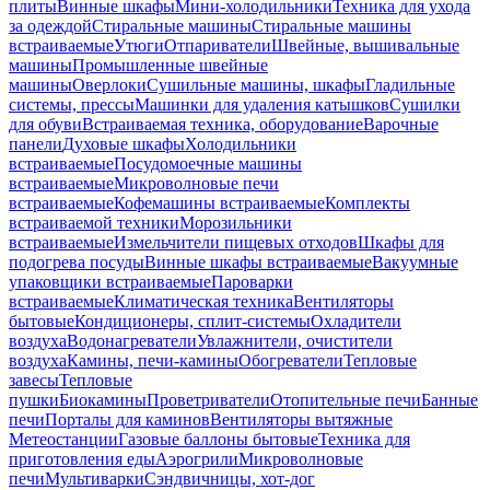
плиты
Винные шкафы
Мини-холодильники
Техника для ухода
за одеждой
Стиральные машины
Стиральные машины
встраиваемые
Утюги
Отпариватели
Швейные, вышивальные
машины
Промышленные швейные
машины
Оверлоки
Сушильные машины, шкафы
Гладильные
системы, прессы
Машинки для удаления катышков
Сушилки
для обуви
Встраиваемая техника, оборудование
Варочные
панели
Духовые шкафы
Холодильники
встраиваемые
Посудомоечные машины
встраиваемые
Микроволновые печи
встраиваемые
Кофемашины встраиваемые
Комплекты
встраиваемой техники
Морозильники
встраиваемые
Измельчители пищевых отходов
Шкафы для
подогрева посуды
Винные шкафы встраиваемые
Вакуумные
упаковщики встраиваемые
Пароварки
встраиваемые
Климатическая техника
Вентиляторы
бытовые
Кондиционеры, сплит-системы
Охладители
воздуха
Водонагреватели
Увлажнители, очистители
воздуха
Камины, печи-камины
Обогреватели
Тепловые
завесы
Тепловые
пушки
Биокамины
Проветриватели
Отопительные печи
Банные
печи
Порталы для каминов
Вентиляторы вытяжные
Метеостанции
Газовые баллоны бытовые
Техника для
приготовления еды
Аэрогрили
Микроволновые
печи
Мультиварки
Сэндвичницы, хот-дог