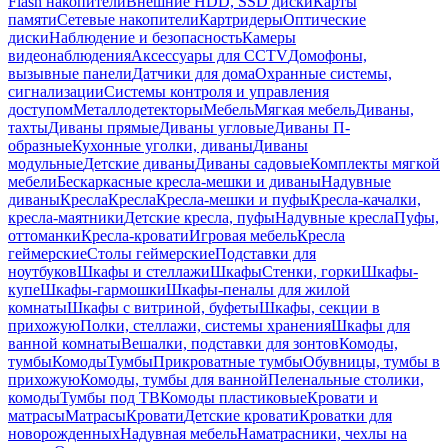
Flash накопители
Внешние HDD, SSD диски
Карты
памяти
Сетевые накопители
Картридеры
Оптические
диски
Наблюдение и безопасность
Камеры
видеонаблюдения
Аксессуары для CCTV
Домофоны,
вызывные панели
Датчики для дома
Охранные системы,
сигнализации
Системы контроля и управления
доступом
Металлодетекторы
Мебель
Мягкая мебель
Диваны,
тахты
Диваны прямые
Диваны угловые
Диваны П-
образные
Кухонные уголки, диваны
Диваны
модульные
Детские диваны
Диваны садовые
Комплекты мягкой
мебели
Бескаркасные кресла-мешки и диваны
Надувные
диваны
Кресла
Кресла
Кресла-мешки и пуфы
Кресла-качалки,
кресла-маятники
Детские кресла, пуфы
Надувные кресла
Пуфы,
оттоманки
Кресла-кровати
Игровая мебель
Кресла
геймерские
Столы геймерские
Подставки для
ноутбуков
Шкафы и стеллажи
Шкафы
Стенки, горки
Шкафы-
купе
Шкафы-гармошки
Шкафы-пеналы для жилой
комнаты
Шкафы с витриной, буфеты
Шкафы, секции в
прихожую
Полки, стеллажи, системы хранения
Шкафы для
ванной комнаты
Вешалки, подставки для зонтов
Комоды,
тумбы
Комоды
Тумбы
Прикроватные тумбы
Обувницы, тумбы в
прихожую
Комоды, тумбы для ванной
Пеленальные столики,
комоды
Тумбы под ТВ
Комоды пластиковые
Кровати и
матрасы
Матрасы
Кровати
Детские кровати
Кроватки для
новорожденных
Надувная мебель
Наматрасники, чехлы на