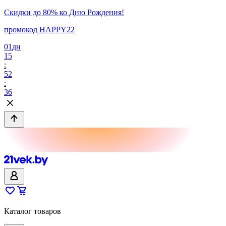
Скидки до 80% ко Дню Рождения!
промокод HAPPY22
01
дн
15
:
52
:
36
Каталог товаров