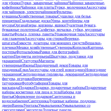
для уборки
Турки, заварочные чайники
Чайники заварочные,
кофейники
Чайники для плиты
Турки, молочники
Аксессуары
для чайников, электрочайников
Фильтры-
кувшины
Хозяйственные товары
Сушилки для белья,
прищепки
Гладильные доски
Урны, контейнеры для
мусора
Органайзеры, корзины, ящики
Туалетная бумага,
бумажные полотенца
Салфетки, мочалки, губки, мусорные
пакеты
Фольга, пленка, пакеты
Упаковочная тара
Аксессуары
для глажения
Аксессуары для стирки
Веревки,
шпагаты
Емкости, дозаторы для моющих средств
Вешалки-
плечики
Мешки хозяйственные
Сувениры
Копилки
Картины,
постеры
Фотоальбомы
Рамки для фотографий,
картин
Предметы интерьера
Шкатулки, подставки для
украшений
Статуэтки
Магниты
сувенирные
Иконы
Праздничный декор
Товары для
праздника
Елки
Аксессуары для елей новогодних
Новогодние
украшения
Светодиодные гирлянды, декорации
Светодиодные
фигуры, игрушки
Временные
татуировки
Фотобутафория
Товары для
маскарада
Подарки
Подарки, подарочные наборы
Подарочные
наборы косметики для лица и тела
Наборы для
бритья
Оформление подарков
Сантехника и
водоснабжение
Сантехника
Душевые кабины, поддоны,
двери
Ванны
Унитазы
Умывальники
Умывальники со
смесителями
Смесители
Душевые панели,