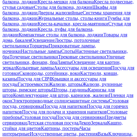
балкона, лоджии
Кресла-мешки для балкона
Кресла подвесные,
стулья садовые
Столы для балкона, лоджии
Шкафы для
балкона, лоджии
Дверцы жалюзийные
Системы хранения для
балкона, лоджии
Журнальные столы, столы-книги
Тумбы для
балкона, лоджии
Кресла-качалки, кресла-маятники
Стулья для
балкона, лоджии
Кресла, пуфы для балкона,
лоджии
Компактные столы для балкона, лоджии
Товары для
дома, бакалея
Освещение
Люстры, потолочные
светильники
Торшеры
Прикроватные лампы,
ночники
Настольные лампы
Споты
Настенные светильники,
бра
Точечные светильники
Трековые светильники
Уличные
светильники, фонари, бра
Лампы
Освещение для картин,
зеркал
Кольцевые лампы
Аксессуары для освещения
Посуда для
готовки
Сковороды, сотейники, воки
Кастрюли, ковши,
казаны
Посуда для СВЧ
Крышки и аксессуары для
посуды
Гастроемкости
Жалюзи, шторы
Жалюзи, рулонные
шторы, римские шторы
Шторы, гардины
Карнизы для
штор
Комплектующие для штор, карнизов, жалюзи
Пленки для
окон
Электроприводные солнцезащитные системы
Столовая
посуда, сервировка
Посуда для напитков
Посуда для горячих
напитков
Посуда для подачи и хранения напитков
Столовые
приборы
Столовая посуда
Посуда для сервировки
Предметы
сервировки
Детская столовая посуда
Декор
Зеркала
Кашпо,
стойки для цветов
Картины, постеры
Часы
интерьерные
Искусственные цветы, растения
Вазы
Ключницы,