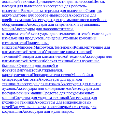
домашней техники
Принадлежности для пылесосов
Щетки,
насадки для пылесосов
Аксессуары для роботов-
пылесосов
Расходные материалы для пылесосов
Станции,
аккумуляторы для роботов-пылесосов
Аксессуары для
швейных машин
Аксессуары для промышленного швейного
оборудования
Аксессуары для стиральных и сушильных
машин
Аксессуары для пароочистителей,
отпаривателей
Аксессуары для стеклоочистителей
Техника для
измельчения продуктов
Блендеры
Кухонные комбайны,
измельчители
Планетарные
миксеры
Миксеры
Мясорубки
Ломтерезки
Комплектующие для
климатической техники
Управление климатической
техникой
Фильтры для климатической техники
Аксессуары для
климатической техники
Мелкая техника
Весы кухонные,
бытовые
Сушилки для овощей и
фруктов
Вакууматоры
Открывалки,
картофелечистки
Проращиватели семян
Маслобойки,
сепараторы бытовые
Аксессуары для крупной
техники
Аксессуары для вытяжек
Аксессуары для плит и
духовок
Аксессуары для холодильников
Аксессуары для
посудомоечных машин
Средства для посудомоечных
машин
Средства для ухода за техникой
Аксессуары для
кухонной техники
Аксессуары для микроволновых
печей
Вакуумные пакеты, контейнеры
Аксессуары для
кофемашин
Аксессуары для мультиварок,