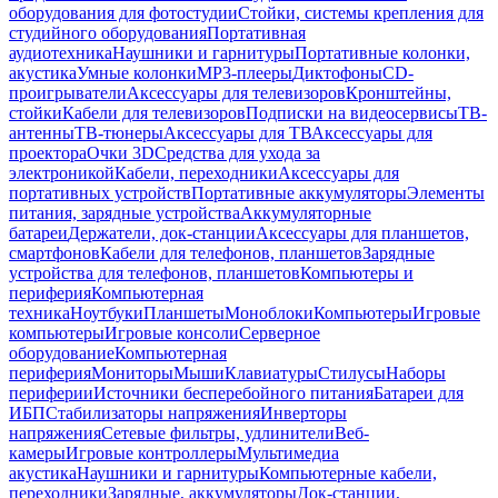
оборудования для фотостудии
Стойки, системы крепления для
студийного оборудования
Портативная
аудиотехника
Наушники и гарнитуры
Портативные колонки,
акустика
Умные колонки
MP3-плееры
Диктофоны
CD-
проигрыватели
Аксессуары для телевизоров
Кронштейны,
стойки
Кабели для телевизоров
Подписки на видеосервисы
ТВ-
антенны
ТВ-тюнеры
Аксессуары для ТВ
Аксессуары для
проектора
Очки 3D
Средства для ухода за
электроникой
Кабели, переходники
Аксессуары для
портативных устройств
Портативные аккумуляторы
Элементы
питания, зарядные устройства
Аккумуляторные
батареи
Держатели, док-станции
Аксессуары для планшетов,
смартфонов
Кабели для телефонов, планшетов
Зарядные
устройства для телефонов, планшетов
Компьютеры и
периферия
Компьютерная
техника
Ноутбуки
Планшеты
Моноблоки
Компьютеры
Игровые
компьютеры
Игровые консоли
Серверное
оборудование
Компьютерная
периферия
Мониторы
Мыши
Клавиатуры
Стилусы
Наборы
периферии
Источники бесперебойного питания
Батареи для
ИБП
Стабилизаторы напряжения
Инверторы
напряжения
Сетевые фильтры, удлинители
Веб-
камеры
Игровые контроллеры
Мультимедиа
акустика
Наушники и гарнитуры
Компьютерные кабели,
переходники
Зарядные, аккумуляторы
Док-станции,