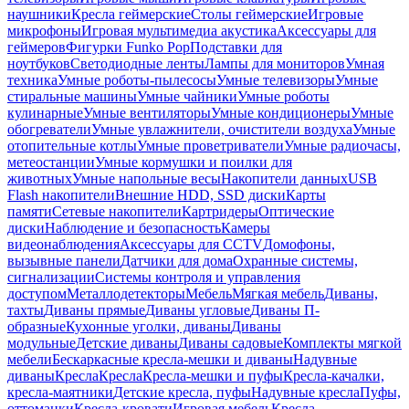
наушники
Кресла геймерские
Столы геймерские
Игровые
микрофоны
Игровая мультимедиа акустика
Аксессуары для
геймеров
Фигурки Funko Pop
Подставки для
ноутбуков
Светодиодные ленты
Лампы для мониторов
Умная
техника
Умные роботы-пылесосы
Умные телевизоры
Умные
стиральные машины
Умные чайники
Умные роботы
кулинарные
Умные вентиляторы
Умные кондиционеры
Умные
обогреватели
Умные увлажнители, очистители воздуха
Умные
отопительные котлы
Умные проветриватели
Умные радиочасы,
метеостанции
Умные кормушки и поилки для
животных
Умные напольные весы
Накопители данных
USB
Flash накопители
Внешние HDD, SSD диски
Карты
памяти
Сетевые накопители
Картридеры
Оптические
диски
Наблюдение и безопасность
Камеры
видеонаблюдения
Аксессуары для CCTV
Домофоны,
вызывные панели
Датчики для дома
Охранные системы,
сигнализации
Системы контроля и управления
доступом
Металлодетекторы
Мебель
Мягкая мебель
Диваны,
тахты
Диваны прямые
Диваны угловые
Диваны П-
образные
Кухонные уголки, диваны
Диваны
модульные
Детские диваны
Диваны садовые
Комплекты мягкой
мебели
Бескаркасные кресла-мешки и диваны
Надувные
диваны
Кресла
Кресла
Кресла-мешки и пуфы
Кресла-качалки,
кресла-маятники
Детские кресла, пуфы
Надувные кресла
Пуфы,
оттоманки
Кресла-кровати
Игровая мебель
Кресла