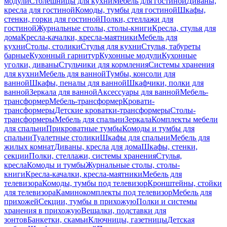
модули
Столешницы для кухни
Мебель для гостиной
Диваны,
кресла для гостиной
Комоды, тумбы для гостиной
Шкафы,
стенки, горки для гостиной
Полки, стеллажи для
гостиной
Журнальные столы, столы-книги
Кресла, стулья для
дома
Кресла-качалки, кресла-маятники
Мебель для
кухни
Столы, столики
Стулья для кухни
Стулья, табуреты
барные
Кухонный гарнитур
Кухонные модули
Кухонные
уголки, диваны
Стульчики для кормления
Системы хранения
для кухни
Мебель для ванной
Тумбы, консоли для
ванной
Шкафы, пеналы для ванной
Шкафчики, полки для
ванной
Зеркала для ванной
Аксессуары для ванной
Мебель-
трансформер
Мебель-трансформер
Кровати-
трансформеры
Детские кроватки-трансформеры
Столы-
трансформеры
Мебель для спальни
Зеркала
Комплекты мебели
для спальни
Прикроватные тумбы
Комоды и тумбы для
спальни
Туалетные столики
Шкафы для спальни
Мебель для
жилых комнат
Диваны, кресла для дома
Шкафы, стенки,
секции
Полки, стеллажи, системы хранения
Стулья,
кресла
Комоды и тумбы
Журнальные столы, столы-
книги
Кресла-качалки, кресла-маятники
Мебель для
телевизора
Комоды, тумбы под телевизор
Кронштейны, стойки
для телевизора
Каминокомплекты под телевизор
Мебель для
прихожей
Секции, тумбы в прихожую
Полки и системы
хранения в прихожую
Вешалки, подставки для
зонтов
Банкетки, скамьи
Ключницы, газетницы
Детская