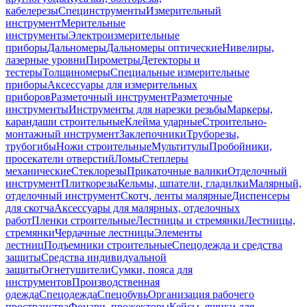
кабелерезы
Специнструменты
Измерительный
инструмент
Мерительные
инструменты
Электроизмерительные
приборы
Дальномеры
Дальномеры оптические
Нивелиры,
лазерные уровни
Пирометры
Детекторы и
тестеры
Толщиномеры
Специальные измерительные
приборы
Аксессуары для измерительных
приборов
Разметочный инструмент
Разметочные
инструменты
Инструменты для нарезки резьбы
Маркеры,
карандаши строительные
Клейма ударные
Строительно-
монтажный инструмент
Заклепочники
Труборезы,
трубогибы
Ножи строительные
Мультитулы
Пробойники,
просекатели отверстий
Ломы
Степлеры
механические
Стеклорезы
Прикаточные валики
Отделочный
инструмент
Плиткорезы
Кельмы, шпатели, гладилки
Малярный,
отделочный инструмент
Скотч, ленты малярные
Диспенсеры
для скотча
Аксессуары для малярных, отделочных
работ
Пленки строительные
Лестницы и стремянки
Лестницы,
стремянки
Чердачные лестницы
Элементы
лестниц
Подъемники строительные
Спецодежда и средства
защиты
Средства индивидуальной
защиты
Огнетушители
Сумки, пояса для
инструментов
Производственная
одежда
Спецодежда
Спецобувь
Организация рабочего
пространства
Фонари, прожекторы
Кейсы, ящики для