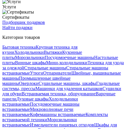
Услуги
Сертификаты
Подборщик подарков
Найти подарки
Категории товаров
Бытовая техника
Крупная техника для
кухни
Холодильники
Вытяжки
Кухонные
плиты
Морозильники
Посудомоечные машины
Настольные
плиты
Винные шкафы
Мини-холодильники
Техника для ухода
за одеждой
Стиральные машины
Стиральные машины
встраиваемые
Утюги
Отпариватели
Швейные, вышивальные
машины
Промышленные швейные
машины
Оверлоки
Сушильные машины, шкафы
Гладильные
системы, прессы
Машинки для удаления катышков
Сушилки
для обуви
Встраиваемая техника, оборудование
Варочные
панели
Духовые шкафы
Холодильники
встраиваемые
Посудомоечные машины
встраиваемые
Микроволновые печи
встраиваемые
Кофемашины встраиваемые
Комплекты
встраиваемой техники
Морозильники
встраиваемые
Измельчители пищевых отходов
Шкафы для