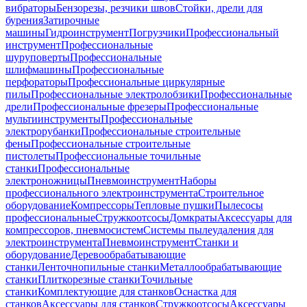
вибраторы
Бензорезы, резчики швов
Стойки, дрели для
бурения
Затирочные
машины
Гидроинструмент
Погрузчики
Профессиональный
инструмент
Профессиональные
шуруповерты
Профессиональные
шлифмашины
Профессиональные
перфораторы
Профессиональные циркулярные
пилы
Профессиональные электролобзики
Профессиональные
дрели
Профессиональные фрезеры
Профессиональные
мультиинструменты
Профессиональные
электрорубанки
Профессиональные строительные
фены
Профессиональные строительные
пистолеты
Профессиональные точильные
станки
Профессиональные
электроножницы
Пневмоинструмент
Наборы
профессионального электроинструмента
Строительное
оборудование
Компрессоры
Тепловые пушки
Пылесосы
профессиональные
Стружкоотсосы
Домкраты
Аксессуары для
компрессоров, пневмосистем
Системы пылеудаления для
электроинструмента
Пневмоинструмент
Станки и
оборудование
Деревообрабатывающие
станки
Ленточнопильные станки
Металлообрабатывающие
станки
Плиткорезные станки
Точильные
станки
Комплектующие для станков
Оснастка для
станков
Аксессуары для станков
Стружкоотсосы
Аксессуары