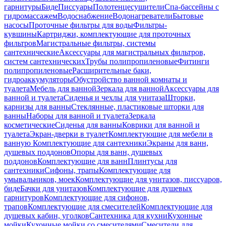
гарнитуры
Биде
Писсуары
Полотенцесушители
Спа-бассейны с
гидромассажем
Водоснабжение
Водонагреватели
Бытовые
насосы
Проточные фильтры для воды
Фильтры-
кувшины
Картриджи, комплектующие для проточных
фильтров
Магистральные фильтры, системы
сантехнические
Аксессуары для магистральных фильтров,
систем сантехнических
Трубы полипропиленовые
Фитинги
полипропиленовые
Расширительные баки,
гидроаккумуляторы
Обустройство ванной комнаты и
туалета
Мебель для ванной
Зеркала для ванной
Аксессуары для
ванной и туалета
Сиденья и чехлы для унитаза
Шторки,
карнизы для ванны
Стеклянные, пластиковые шторки для
ванны
Наборы для ванной и туалета
Зеркала
косметические
Сиденья для ванны
Коврики для ванной и
туалета
Экран-дверки в туалет
Комплектующие для мебели в
ванную
Комплектующие для сантехники
Экраны для ванн,
душевых поддонов
Опоры для ванн, душевых
поддонов
Комплектующие для ванн
Плинтусы для
сантехники
Сифоны, трапы
Комплектующие для
умывальников, моек
Комплектующие для унитазов, писсуаров,
биде
Бачки для унитазов
Комплектующие для душевых
гарнитуров
Комплектующие для сифонов,
трапов
Комплектующие для смесителей
Комплектующие для
душевых кабин, уголков
Сантехника для кухни
Кухонные
мойки
Кухонные мойки со смесителями
Смесители для