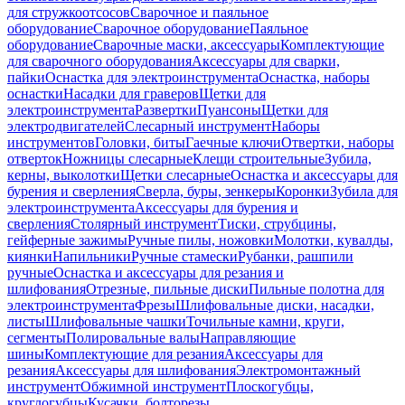
для стружкоотсосов
Сварочное и паяльное
оборудование
Сварочное оборудование
Паяльное
оборудование
Сварочные маски, аксессуары
Комплектующие
для сварочного оборудования
Аксессуары для сварки,
пайки
Оснастка для электроинструмента
Оснастка, наборы
оснастки
Насадки для граверов
Щетки для
электроинструмента
Развертки
Пуансоны
Щетки для
электродвигателей
Слесарный инструмент
Наборы
инструментов
Головки, биты
Гаечные ключи
Отвертки, наборы
отверток
Ножницы слесарные
Клещи строительные
Зубила,
керны, выколотки
Щетки слесарные
Оснастка и аксессуары для
бурения и сверления
Сверла, буры, зенкеры
Коронки
Зубила для
электроинструмента
Аксессуары для бурения и
сверления
Столярный инструмент
Тиски, струбцины,
гейферные зажимы
Ручные пилы, ножовки
Молотки, кувалды,
киянки
Напильники
Ручные стамески
Рубанки, рашпили
ручные
Оснастка и аксессуары для резания и
шлифования
Отрезные, пильные диски
Пильные полотна для
электроинструмента
Фрезы
Шлифовальные диски, насадки,
листы
Шлифовальные чашки
Точильные камни, круги,
сегменты
Полировальные валы
Направляющие
шины
Комплектующие для резания
Аксессуары для
резания
Аксессуары для шлифования
Электромонтажный
инструмент
Обжимной инструмент
Плоскогубцы,
круглогубцы
Кусачки, болторезы,