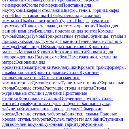
геймерские
Столы геймерские
Подставки для
ноутбуков
Шкафы и стеллажи
Шкафы
Стенки, горки
Шкафы-
купе
Шкафы-гармошки
Шкафы-пеналы для жилой
комнаты
Шкафы с витриной, буфеты
Шкафы, секции в
прихожую
Полки, стеллажи, системы хранения
Шкафы для
ванной комнаты
Вешалки, подставки для зонтов
Комоды,
тумбы
Комоды
Тумбы
Прикроватные тумбы
Обувницы, тумбы в
прихожую
Комоды, тумбы для ванной
Пеленальные столики,
комоды
Тумбы под ТВ
Комоды пластиковые
Кровати и
матрасы
Матрасы
Кровати
Детские кровати
Кроватки для
новорожденных
Надувная мебель
Наматрасники, чехлы на
матрас
Основания для
кроватей
Подматрасники
Раскладушки
Кровати-трансформеры,
шкафы-кровати
Кровати-домики
Столы
Кухонные
столы
Барные столы
Столы письменные,
компьютерные
Детские столы
Туалетные столики
Журнальные
столы
Садовые столы
Растущие столы и парты
Столы,
журнальные столики для бани
Приставные
столики
Консольные столики
Обеденные группы
Столы-
книги
Стулья
Кухонные стулья, табуреты
Барные стулья,
табуреты
Компьютерные кресла, стулья
Геймерские
кресла
Детские стулья, табуреты
Банкетки, скамьи
Садовые
кресла, стулья, табуреты
Стулья, табуреты для бани
Стульчики
для кормления
Кухня
Кухонный гарнитур
Кухонные