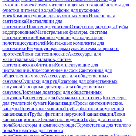
кухонных моек
Измельчители пищевых отходов
Системы для
очистки питьевой воды
Сифоны для кухонных
моек
Комплектующие для кухонных моек
Инженерная
сантехника
Инсталляции для
сантехники
Полотенцесушители
Отвод и подвод воды
Трубы
водопроводные
Магистральные фильтры, системы
сантехнические
Комплектующие для радиаторов,
полотенцесушителей
Монтажные комплекты для
сантехники
Регулирующая арматура
Системы защиты от
протечек
Люки сантехнические
Аксессуары для
магистральных фильтров, систем
сантехнических
Фитинги
Комплектующие для
инсталляций
Опрессовочные насосы
Сантехника для
общественных мест
Аксессуары для общественных
санузлов
Сушилки для рук
Дозаторы для общественных
санузлов
Сенсорные дозаторы для общественных
санузлов
Локтевые дозаторы для общественных
санузлов
Диспенсеры для бумажных полотенец
Диспенсеры
для туалетной бумаги
Канализация
Тросы сантехнические,
вантузы
Прочистные машины
Трубы, фитинги внутренней
канализации
Трубы, фитинги наружной канализации
Люки
канализационные
Теплый пол водяной
Трубы для теплого
пола
Коллекторы и комплектующие
Термостатика для теплого
пола
Автоматика для теплого
пола
Строительство
Строительные смеси и грунтовки
Клеевые