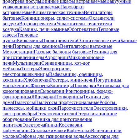
подогрева посуды
Винные шкафы встраиваемые
Вакуумные
упаковщики встраиваемые
Пароварки
встраиваемые
Климатическая техника
Вентиляторы
бытовые
Кондиционеры, сплит-системы
Охладители
воздуха
Водонагреватели
Увлажнители, очистители
воздуха
Камины, печи-камины
Обогреватели
Тепловые
завесы
Тепловые
пушки
Биокамины
Проветриватели
Отопительные печи
Банные
печи
Порталы для каминов
Вентиляторы вытяжные
Метеостанции
Газовые баллоны бытовые
Техника для
приготовления еды
Аэрогрили
Микроволновые
печи
Мультиварки
Сэндвичницы, хот-дог
мейкеры
Тостеры
Электрогрили,
электрошашлычницы
Вафельницы, орешницы,
кексницы
Хлебопечки
Ростеры, мини-печи
Йогуртницы,
мороженицы
Фризеры
Блинницы
Пароварки
Автоклавы для
консервирования
Сыроварни
Фритюрницы, фондю-
фритюрницы
Яйцеварки
Попкорницы
Техника для
дома
Пылесосы
Пылесосы профессиональные
Роботы-
пылесосы, мойщики окон
Пароочистители
Электровеники,
электрошвабры
Стеклоочистители
Стерилизационное
оборудование
Техника для приготовления
напитков
Электрочайники
Кофеварки,
кофемашины
Соковыжималки
Кофемолки
Вспениватели
молока
Сифоны для газирования воды
Аксессуары для