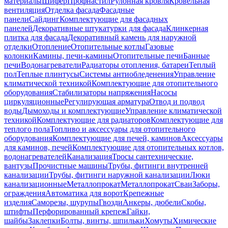
материалы
Шифер
Профнастил
Рулонная кровля
Кровельная
вентиляция
Отделка фасада
Фасадные
панели
Сайдинг
Комплектующие для фасадных
панелей
Декоративные штукатурки для фасада
Клинкерная
плитка для фасада
Декоративный камень для наружной
отделки
Отопление
Отопительные котлы
Газовые
колонки
Камины, печи-камины
Отопительные печи
Банные
печи
Водонагреватели
Радиаторы отопления, батареи
Теплый
пол
Теплые плинтусы
Системы антиобледенения
Управление
климатической техникой
Комплектующие для отопительного
оборудования
Стабилизаторы напряжения
Насосы
циркуляционные
Регулирующая арматура
Отвод и подвод
воды
Дымоходы и комплектующие
Управление климатической
техникой
Комплектующие для радиаторов
Комплектующие для
теплого пола
Топливо и аксессуары для отопительного
оборудования
Комплектующие для печей, каминов
Аксессуары
для каминов, печей
Комплектующие для отопительных котлов,
водонагревателей
Канализация
Тросы сантехнические,
вантузы
Прочистные машины
Трубы, фитинги внутренней
канализации
Трубы, фитинги наружной канализации
Люки
канализационные
Металлопрокат
Металлопрокат
Сваи
Заборы,
ограждения
Автоматика для ворот
Крепежные
изделия
Саморезы, шурупы
Гвозди
Анкеры, дюбели
Скобы,
штифты
Перфорированный крепеж
Гайки,
шайбы
Заклепки
Болты, винты, шпильки
Хомуты
Химические