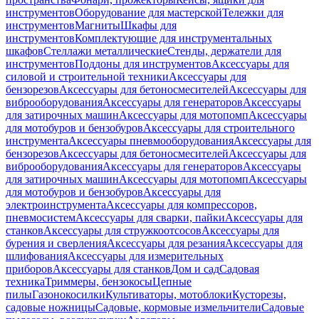
инструментов
Оборудование для мастерской
Тележки для
инструментов
Магниты
Шкафы для
инструментов
Комплектующие для инструментальных
шкафов
Стеллажи металлические
Стенды, держатели для
инструментов
Поддоны для инструментов
Аксессуары для
силовой и строительной техники
Аксессуары для
бензорезов
Аксессуары для бетоносмесителей
Аксессуары для
виброоборудования
Аксессуары для генераторов
Аксессуары
для затирочных машин
Аксессуары для мотопомп
Аксессуары
для мотобуров и бензобуров
Аксессуары для строительного
инструмента
Аксессуары пневмооборудования
Аксессуары для
бензорезов
Аксессуары для бетоносмесителей
Аксессуары для
виброоборудования
Аксессуары для генераторов
Аксессуары
для затирочных машин
Аксессуары для мотопомп
Аксессуары
для мотобуров и бензобуров
Аксессуары для
электроинструмента
Аксессуары для компрессоров,
пневмосистем
Аксессуары для сварки, пайки
Аксессуары для
станков
Аксессуары для стружкоотсосов
Аксессуары для
бурения и сверления
Аксессуары для резания
Аксессуары для
шлифования
Аксессуары для измерительных
приборов
Аксессуары для станков
Дом и сад
Садовая
техника
Триммеры, бензокосы
Цепные
пилы
Газонокосилки
Культиваторы, мотоблоки
Кусторезы,
садовые ножницы
Садовые, кормовые измельчители
Садовые