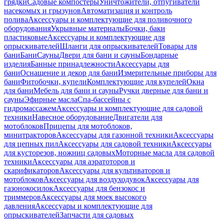
грядки
Садовые компостеры
Уничтожители, отпугиватели
насекомых и грызунов
Автоматизация и контроль
полива
Аксессуары и комплектующие для поливочного
оборудования
Укрывные материалы
Бочки, баки
пластиковые
Аксессуары и комплектующие для
опрыскивателей
Шланги для опрыскивателей
Товары для
бани
Бани
Сауны
Двери для бани и сауны
Бондарные
изделия
Банные принадлежности
Аксессуары для
бани
Оснащение и декор для бани
Измерительные приборы для
бани
Фитобочки, купели
Комплектующие для купелей
Окна
для бани
Мебель для бани и сауны
Ручки дверные для бани и
сауны
Эфирные масла
Спа-бассейны с
гидромассажем
Аксессуары и комплектующие для садовой
техники
Навесное оборудование
Двигатели для
мотоблоков
Прицепы для мотоблоков,
минитракторов
Аксессуары для газонной техники
Аксессуары
для цепных пил
Аксессуары для садовой техники
Аксессуары
для кусторезов, ножниц садовых
Моторные масла для садовой
техники
Аксессуары для аэратоторов и
скарификаторов
Аксессуары для культиваторов и
мотоблоков
Аксессуары для воздуходувок
Аксессуары для
газонокосилок
Аксессуары для бензокос и
триммеров
Аксессуары для моек высокого
давления
Аксессуары и комплектующие для
опрыскивателей
Запчасти для садовых