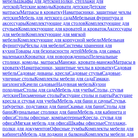
мебель
Шкафы для детской
Полки, стеллажи для
детской
Детские комоды
Кровати детские
Детские
матрасы
Матрасы в кроватку
Наматрасники, защитные чехлы
детские
Мебель для детского сада
Мебельная фурнитура и
аксессуары
Комплектующие для столов
Комплектующие для
стульев
Комплектующие для кроватей и кроваток
Аксессуары
для мебели
Комплектующие для мягкой
мебели
Комплектующие для корпусной мебели
Мебельная
фурнитура
Чехлы для мебели
Системы хранения для
кухни
Товары для безопасности детей
Мебель для самых
маленьких
Кроватки для новорожденных
Пеленальные
столики, комоды, матрасы
Манежи, кровати-манежи
Матрасы в
кроватку
Наматрасники, защитные чехлы в кроватку
Садовая
мебель
Садовые диваны, кресла
Садовые стулья
Садовые,
уличные столы
Комплекты мебели для сада
Гамаки,
шезлонги
Качели садовые
Надувная мебель
Кухни
походные
Столы для сада
Мебель для учебы
Столы, стулья
детские
Письменные столы
Растущие столы и парты
Растущие
кресла и стулья для учебы
Мебель для бани и сауны
Стулья,
табуретки, подставки для бани
Скамьи для бани
Столы для
бани
Журнальные столики для бани
Мебель для кабинета и
офиса
Столы офисные, компьютерные
Кресла, стулья для
офиса
Мягкая мебель для офиса
Шкафы офисные
Стеллажи,
полки для документов
Офисные тумбы
Комплекты мебели для
кабинета
Мебель для лоджии и балкона
Комплекты мебели для