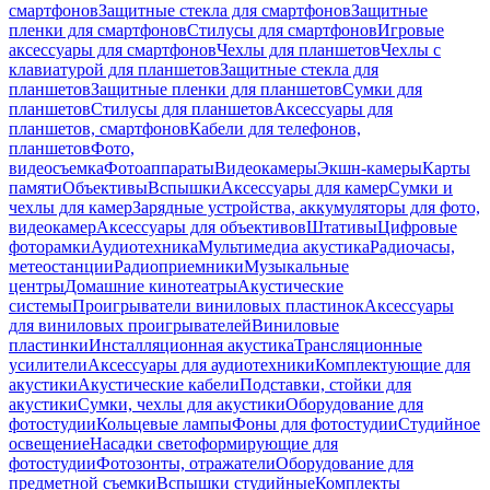
смартфонов
Защитные стекла для смартфонов
Защитные
пленки для смартфонов
Стилусы для смартфонов
Игровые
аксессуары для смартфонов
Чехлы для планшетов
Чехлы с
клавиатурой для планшетов
Защитные стекла для
планшетов
Защитные пленки для планшетов
Сумки для
планшетов
Стилусы для планшетов
Аксессуары для
планшетов, смартфонов
Кабели для телефонов,
планшетов
Фото,
видеосъемка
Фотоаппараты
Видеокамеры
Экшн-камеры
Карты
памяти
Объективы
Вспышки
Аксессуары для камер
Сумки и
чехлы для камер
Зарядные устройства, аккумуляторы для фото,
видеокамер
Аксессуары для объективов
Штативы
Цифровые
фоторамки
Аудиотехника
Мультимедиа акустика
Радиочасы,
метеостанции
Радиоприемники
Музыкальные
центры
Домашние кинотеатры
Акустические
системы
Проигрыватели виниловых пластинок
Аксессуары
для виниловых проигрывателей
Виниловые
пластинки
Инсталляционная акустика
Трансляционные
усилители
Аксессуары для аудиотехники
Комплектующие для
акустики
Акустические кабели
Подставки, стойки для
акустики
Сумки, чехлы для акустики
Оборудование для
фотостудии
Кольцевые лампы
Фоны для фотостудии
Студийное
освещение
Насадки светоформирующие для
фотостудии
Фотозонты, отражатели
Оборудование для
предметной съемки
Вспышки студийные
Комплекты