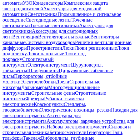
автоматы
УЗО
Конденсаторы
Комплексная защита
электродвигателей
Аксессуары для модульной
автоматики
Светотехника
Промышленное и сигнальное
освещение
Светодиодные ленты
Точечные
светильники
Трековые светильники
Аксессуары для
светотехники
Аксессуары для светодиодных
лент
Вентиляция
Вентиляторы вытяжные
Вентиляторы
канальные
Системы воздуховодов
Решетки вентиляционные,
диффузоры
Проветриватели
Люки
Люки ревизионные
Люки
под плитку
Люки напольные
Люки под
покраску
Строительный
инструмент
Электроинструмент
Шуруповерты,
гайковерты
Шлифмашины
Циркулярные, сабельные
пилы
Перфораторы, отбойные
молотки
Электролобзики
Дрели
Строительные
миксеры
Дальномеры
Многофункциональные
инструменты
Строительные фены
Строительные
пистолеты
Фрезеры
Рубанки, стамески
электрические
Краскопульты
Степлеры,
гвоздезабиватели
Электрические ножницы, резаки
Насадки для
электроинструмента
Аксессуары для
электроинструмента
Аккумуляторы, зарядные устройства для
электроинструмента
Наборы электроинструмента
Силовая и
строительная техника
Бетоносмесители
Генераторы
Тали,
тельферы
Такелаж
Виброплиты, глубинные