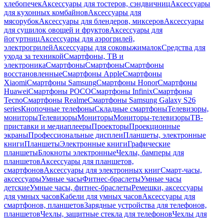
хлебопечек
Аксессуары для тостеров, сэндвичниц
Аксессуары
для кухонных комбайнов
Аксессуары для
мясорубок
Аксессуары для блендеров, миксеров
Аксессуары
для сушилок овощей и фруктов
Аксессуары для
йогуртниц
Аксессуары для аэрогрилей,
электрогрилей
Аксессуары для соковыжималок
Средства для
ухода за техникой
Смартфоны, ТВ и
электроника
Смартфоны
Смартфоны
Смартфоны
восстановленные
Смартфоны Apple
Смартфоны
Xiaomi
Смартфоны Samsung
Смартфоны Honor
Смартфоны
Huawei
Смартфоны POCO
Смартфоны Infinix
Смартфоны
Tecno
Смартфоны Realme
Смартфоны Samsung Galaxy S26
series
Кнопочные телефоны
Складные смартфоны
Телевизоры,
мониторы
Телевизоры
Мониторы
Мониторы-телевизоры
ТВ-
приставки и медиаплееры
Проекторы
Проекционные
экраны
Профессиональные дисплеи
Планшеты, электронные
книги
Планшеты
Электронные книги
Графические
планшеты
Блокноты электронные
Чехлы, бамперы для
планшетов
Аксессуары для планшетов,
смартфонов
Аксессуары для электронных книг
Смарт-часы,
аксессуары
Умные часы
Фитнес-браслеты
Умные часы
детские
Умные часы, фитнес-браслеты
Ремешки, аксессуары
для умных часов
Кабели для умных часов
Аксессуары для
смартфонов, планшетов
Зарядные устройства для телефонов,
планшетов
Чехлы, защитные стекла для телефонов
Чехлы для