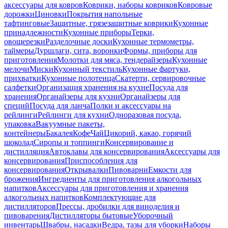
аксессуары для ковров
Коврики, наборы ковриков
Ковровые
дорожки
Циновки
Покрытия напольные
тафтинговые
Защитные, грязезащитные коврики
Кухонные
принадлежности
Кухонные приборы
Терки,
овощерезки
Разделочные доски
Кухонные термометры,
таймеры
Дуршлаги, сита, воронки
Формы, приборы для
приготовления
Молотки для мяса, тендерайзеры
Кухонные
мелочи
Миски
Кухонный текстиль
Кухонные фартуки,
прихватки
Кухонные полотенца
Скатерти, сервировочные
салфетки
Организация хранения на кухне
Посуда для
хранения
Органайзеры для кухни
Органайзеры для
специй
Посуда для ланча
Полки и аксессуары на
рейлинги
Рейлинги для кухни
Одноразовая посуда,
упаковка
Вакуумные пакеты,
контейнеры
Бакалея
Кофе
Чай
Цикорий, какао, горячий
шоколад
Сиропы и топпинги
Консервирование и
дистилляция
Автоклавы для консервирования
Аксессуары для
консервирования
Приспособления для
консервирования
Открывалки
Пивоварни
Емкости для
брожения
Ингредиенты для приготовления алкогольных
напитков
Аксессуары для приготовления и хранения
алкогольных напитков
Комплектующие для
дистилляторов
Прессы, дробилки для виноделия и
пивоварения
Дистилляторы бытовые
Уборочный
инвентарь
Швабры, насадки
Ведра, тазы для уборки
Наборы