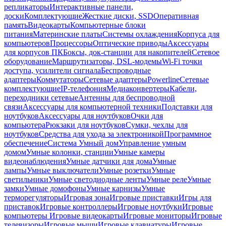
репликаторы
Интерактивные панели,
доски
Комплектующие
Жесткие диски, SSD
Оперативная
память
Видеокарты
Компьютерные блоки
питания
Материнские платы
Системы охлаждения
Корпуса для
компьютеров
Процессоры
Оптические приводы
Аксессуары
для корпусов ПК
Боксы, док-станции для накопителей
Сетевое
оборудование
Маршрутизаторы, DSL-модемы
Wi-Fi точки
доступа, усилители сигнала
Беспроводные
адаптеры
Коммутаторы
Сетевые адаптеры
Powerline
Сетевые
комплектующие
IP-телефония
Медиаконвертеры
Кабели,
переходники сетевые
Антенны для беспроводной
связи
Аксессуары для компьютерной техники
Подставки для
ноутбуков
Аксессуары для ноутбуков
Очки для
компьютера
Рюкзаки для ноутбуков
Сумки, чехлы для
ноутбуков
Средства для ухода за электроникой
Программное
обеспечение
Система Умный дом
Управление умным
домом
Умные колонки, станции
Умные камеры
видеонаблюдения
Умные датчики для дома
Умные
лампы
Умные выключатели
Умные розетки
Умные
светильники
Умные светодиодные ленты
Умные реле
Умные
замки
Умные домофоны
Умные карнизы
Умные
терморегуляторы
Игровая зона
Игровые приставки
Игры для
приставок
Игровые контроллеры
Игровые ноутбуки
Игровые
компьютеры
Игровые видеокарты
Игровые мониторы
Игровые
телевизоры
Игровые мыши
Игровые клавиатуры
Игровые