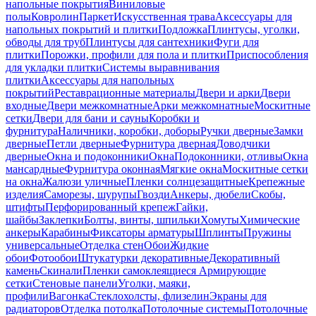
напольные покрытия
Виниловые
полы
Ковролин
Паркет
Искусственная трава
Аксессуары для
напольных покрытий и плитки
Подложка
Плинтусы, уголки,
обводы для труб
Плинтусы для сантехники
Фуги для
плитки
Порожки, профили для пола и плитки
Приспособления
для укладки плитки
Системы выравнивания
плитки
Аксессуары для напольных
покрытий
Реставрационные материалы
Двери и арки
Двери
входные
Двери межкомнатные
Арки межкомнатные
Москитные
сетки
Двери для бани и сауны
Коробки и
фурнитура
Наличники, коробки, доборы
Ручки дверные
Замки
дверные
Петли дверные
Фурнитура дверная
Доводчики
дверные
Окна и подоконники
Окна
Подоконники, отливы
Окна
мансардные
Фурнитура оконная
Мягкие окна
Москитные сетки
на окна
Жалюзи уличные
Пленки солнцезащитные
Крепежные
изделия
Саморезы, шурупы
Гвозди
Анкеры, дюбели
Скобы,
штифты
Перфорированный крепеж
Гайки,
шайбы
Заклепки
Болты, винты, шпильки
Хомуты
Химические
анкеры
Карабины
Фиксаторы арматуры
Шплинты
Пружины
универсальные
Отделка стен
Обои
Жидкие
обои
Фотообои
Штукатурки декоративные
Декоративный
камень
Скинали
Пленки самоклеящиеся
Армирующие
сетки
Стеновые панели
Уголки, маяки,
профили
Вагонка
Стеклохолсты, флизелин
Экраны для
радиаторов
Отделка потолка
Потолочные системы
Потолочные