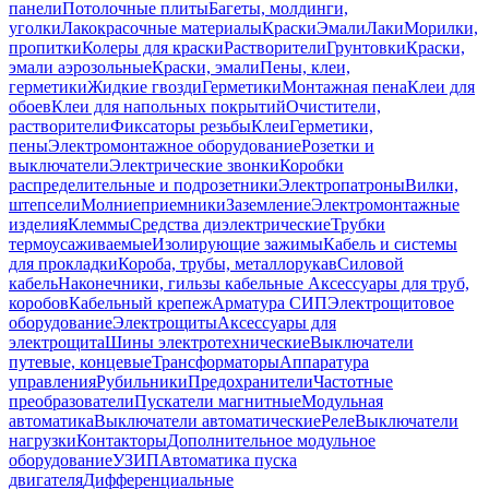
панели
Потолочные плиты
Багеты, молдинги,
уголки
Лакокрасочные материалы
Краски
Эмали
Лаки
Морилки,
пропитки
Колеры для краски
Растворители
Грунтовки
Краски,
эмали аэрозольные
Краски, эмали
Пены, клеи,
герметики
Жидкие гвозди
Герметики
Монтажная пена
Клеи для
обоев
Клеи для напольных покрытий
Очистители,
растворители
Фиксаторы резьбы
Клеи
Герметики,
пены
Электромонтажное оборудование
Розетки и
выключатели
Электрические звонки
Коробки
распределительные и подрозетники
Электропатроны
Вилки,
штепсели
Молниеприемники
Заземление
Электромонтажные
изделия
Клеммы
Средства диэлектрические
Трубки
термоусаживаемые
Изолирующие зажимы
Кабель и системы
для прокладки
Короба, трубы, металлорукав
Силовой
кабель
Наконечники, гильзы кабельные
Аксессуары для труб,
коробов
Кабельный крепеж
Арматура СИП
Электрощитовое
оборудование
Электрощиты
Аксессуары для
электрощита
Шины электротехнические
Выключатели
путевые, концевые
Трансформаторы
Аппаратура
управления
Рубильники
Предохранители
Частотные
преобразователи
Пускатели магнитные
Модульная
автоматика
Выключатели автоматические
Реле
Выключатели
нагрузки
Контакторы
Дополнительное модульное
оборудование
УЗИП
Автоматика пуска
двигателя
Дифференциальные