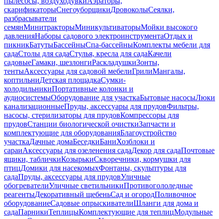
пылесосы, воздуходувки
Аэраторы,
скарификаторы
Снегоуборщики
Дровоколы
Сеялки,
разбрасыватели
семян
Минитракторы
Миникультиваторы
Мойки высокого
давления
Наборы садового электроинструмента
Отдых и
пикник
Батуты
Бассейны
Спа-бассейны
Комплекты мебели для
сада
Столы для сада
Стулья, кресла для сада
Качели
садовые
Гамаки, шезлонги
Раскладушки
Зонты,
тенты
Аксессуары для садовой мебели
Грили
Мангалы,
коптильни
Детская площадка
Сумки-
холодильники
Портативные колонки и
аудиосистемы
Оборудование для участка
Бытовые насосы
Люки
канализационные
Пруды, аксессуары для прудов
Фильтры,
насосы, стерилизаторы для прудов
Компрессоры для
прудов
Станции биологической очистки
Запчасти и
комплектующие для оборудования
Благоустройство
участка
Дачные дома
Беседки
Бани
Хозблоки и
сараи
Аксессуары для озеленения сада
Декор для сада
Почтовые
ящики, таблички
Козырьки
Скворечники, кормушки для
птиц
Домики для насекомых
Фонтаны, скульптуры для
сада
Пруды, аксессуары для прудов
Уличные
обогреватели
Уличные светильники
Противогололедные
реагенты
Декоративный щебень
Сад и огород
Поливочное
оборудование
Садовые опрыскиватели
Шланги для дома и
сада
Парники
Теплицы
Комплектующие для теплиц
Модульные