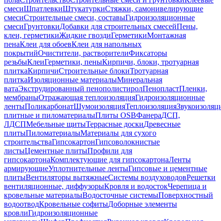
смеси
Шпатлевки
Штукатурки
Стяжки, самонивелирующие
смеси
Строительные смеси, составы
Гидроизоляционные
смеси
Грунтовки
Добавки для строительных смесей
Пены,
клеи, герметики
Жидкие гвозди
Герметики
Монтажная
пена
Клеи для обоев
Клеи для напольных
покрытий
Очистители, растворители
Фиксаторы
резьбы
Клеи
Герметики, пены
Кирпичи, блоки, тротуарная
плитка
Кирпичи
Строительные блоки
Тротуарная
плитка
Изоляционные материалы
Минеральная
вата
Экструдированный пенополистирол
Пенопласт
Пленки,
мембраны
Отражающая теплоизоляция
Гидроизоляционные
ленты
Поликарбонат
Шумоизоляция
Теплоизоляция
Звукоизоляц
плитные и пиломатериалы
Плиты OSB
Фанера
ДСП,
ЛДСП
Мебельные щиты
Террасные доски
Древесные
плиты
Пиломатериалы
Материалы для сухого
строительства
Гипсокартон
Гипсоволокнистые
листы
Цементные плиты
Профили для
гипсокартона
Комплектующие для гипсокартона
Ленты
армирующие
Уплотнительные ленты
Гипсовые и цементные
плиты
Вентиляторы вытяжные
Системы воздуховодов
Решетки
вентиляционные, диффузоры
Кровля и водосток
Черепица и
кровельные материалы
Водосточные системы
Поверхностный
водоотвод
Кровельные софиты
Доборные элементы
кровли
Гидроизоляционные