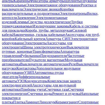
анкеры
Карабины
Фиксаторы арматуры
Шплинты
Пружины
универсальные
Электромонтажное оборудование
Розетки и
выключатели
Электрические звонки
Коробки
распределительные и подрозетники
Электропатроны
Вилки,
штепсели
Заземление
Электромонтажные
изделия
Клеммы
Средства диэлектрические
Трубки
термоусаживаемые
Изолирующие зажимы
Кабель и системы
для прокладки
Короба, трубы, металлорукав
Силовой
кабель
Наконечники, гильзы кабельные
Аксессуары для труб,
коробов
Кабельный крепеж
Арматура СИП
Электрощитовое
оборудование
Электрощиты
Аксессуары для
электрощита
Шины электротехнические
Выключатели
путевые, концевые
Трансформаторы
Аппаратура
управления
Рубильники
Предохранители
Частотные
преобразователи
Пускатели магнитные
Модульная
автоматика
Выключатели автоматические
Реле
Выключатели
нагрузки
Контакторы
Дополнительное модульное
оборудование
УЗИП
Автоматика пуска
двигателя
Дифференциальные
автоматы
УЗО
Конденсаторы
Комплексная защита
электродвигателей
Аксессуары для модульной
автоматики
Приборы учета
Счетчики газа
Счетчики
электроэнергии
Счетчики воды
Ремонт и отделка
Напольные
покрытия и
плитка
Плитка
Ламинат
Линолеум
Керамогранит
Спортивные