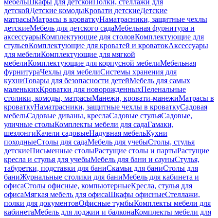
мебель
Шкафы для детской
Полки, стеллажи для
детской
Детские комоды
Кровати детские
Детские
матрасы
Матрасы в кроватку
Наматрасники, защитные чехлы
детские
Мебель для детского сада
Мебельная фурнитура и
аксессуары
Комплектующие для столов
Комплектующие для
стульев
Комплектующие для кроватей и кроваток
Аксессуары
для мебели
Комплектующие для мягкой
мебели
Комплектующие для корпусной мебели
Мебельная
фурнитура
Чехлы для мебели
Системы хранения для
кухни
Товары для безопасности детей
Мебель для самых
маленьких
Кроватки для новорожденных
Пеленальные
столики, комоды, матрасы
Манежи, кровати-манежи
Матрасы в
кроватку
Наматрасники, защитные чехлы в кроватку
Садовая
мебель
Садовые диваны, кресла
Садовые стулья
Садовые,
уличные столы
Комплекты мебели для сада
Гамаки,
шезлонги
Качели садовые
Надувная мебель
Кухни
походные
Столы для сада
Мебель для учебы
Столы, стулья
детские
Письменные столы
Растущие столы и парты
Растущие
кресла и стулья для учебы
Мебель для бани и сауны
Стулья,
табуретки, подставки для бани
Скамьи для бани
Столы для
бани
Журнальные столики для бани
Мебель для кабинета и
офиса
Столы офисные, компьютерные
Кресла, стулья для
офиса
Мягкая мебель для офиса
Шкафы офисные
Стеллажи,
полки для документов
Офисные тумбы
Комплекты мебели для
кабинета
Мебель для лоджии и балкона
Комплекты мебели для