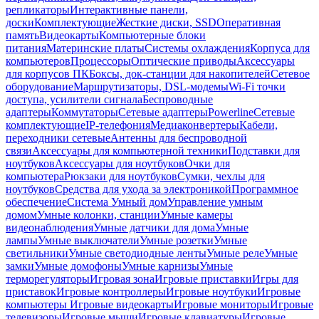
репликаторы
Интерактивные панели,
доски
Комплектующие
Жесткие диски, SSD
Оперативная
память
Видеокарты
Компьютерные блоки
питания
Материнские платы
Системы охлаждения
Корпуса для
компьютеров
Процессоры
Оптические приводы
Аксессуары
для корпусов ПК
Боксы, док-станции для накопителей
Сетевое
оборудование
Маршрутизаторы, DSL-модемы
Wi-Fi точки
доступа, усилители сигнала
Беспроводные
адаптеры
Коммутаторы
Сетевые адаптеры
Powerline
Сетевые
комплектующие
IP-телефония
Медиаконвертеры
Кабели,
переходники сетевые
Антенны для беспроводной
связи
Аксессуары для компьютерной техники
Подставки для
ноутбуков
Аксессуары для ноутбуков
Очки для
компьютера
Рюкзаки для ноутбуков
Сумки, чехлы для
ноутбуков
Средства для ухода за электроникой
Программное
обеспечение
Система Умный дом
Управление умным
домом
Умные колонки, станции
Умные камеры
видеонаблюдения
Умные датчики для дома
Умные
лампы
Умные выключатели
Умные розетки
Умные
светильники
Умные светодиодные ленты
Умные реле
Умные
замки
Умные домофоны
Умные карнизы
Умные
терморегуляторы
Игровая зона
Игровые приставки
Игры для
приставок
Игровые контроллеры
Игровые ноутбуки
Игровые
компьютеры
Игровые видеокарты
Игровые мониторы
Игровые
телевизоры
Игровые мыши
Игровые клавиатуры
Игровые