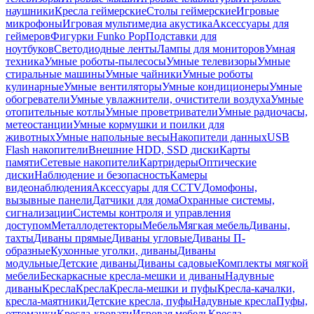
наушники
Кресла геймерские
Столы геймерские
Игровые
микрофоны
Игровая мультимедиа акустика
Аксессуары для
геймеров
Фигурки Funko Pop
Подставки для
ноутбуков
Светодиодные ленты
Лампы для мониторов
Умная
техника
Умные роботы-пылесосы
Умные телевизоры
Умные
стиральные машины
Умные чайники
Умные роботы
кулинарные
Умные вентиляторы
Умные кондиционеры
Умные
обогреватели
Умные увлажнители, очистители воздуха
Умные
отопительные котлы
Умные проветриватели
Умные радиочасы,
метеостанции
Умные кормушки и поилки для
животных
Умные напольные весы
Накопители данных
USB
Flash накопители
Внешние HDD, SSD диски
Карты
памяти
Сетевые накопители
Картридеры
Оптические
диски
Наблюдение и безопасность
Камеры
видеонаблюдения
Аксессуары для CCTV
Домофоны,
вызывные панели
Датчики для дома
Охранные системы,
сигнализации
Системы контроля и управления
доступом
Металлодетекторы
Мебель
Мягкая мебель
Диваны,
тахты
Диваны прямые
Диваны угловые
Диваны П-
образные
Кухонные уголки, диваны
Диваны
модульные
Детские диваны
Диваны садовые
Комплекты мягкой
мебели
Бескаркасные кресла-мешки и диваны
Надувные
диваны
Кресла
Кресла
Кресла-мешки и пуфы
Кресла-качалки,
кресла-маятники
Детские кресла, пуфы
Надувные кресла
Пуфы,
оттоманки
Кресла-кровати
Игровая мебель
Кресла