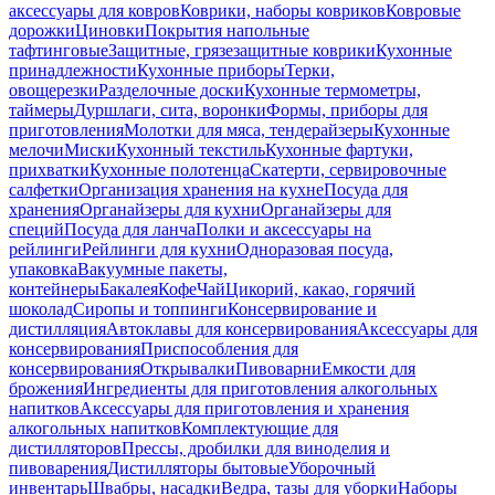
аксессуары для ковров
Коврики, наборы ковриков
Ковровые
дорожки
Циновки
Покрытия напольные
тафтинговые
Защитные, грязезащитные коврики
Кухонные
принадлежности
Кухонные приборы
Терки,
овощерезки
Разделочные доски
Кухонные термометры,
таймеры
Дуршлаги, сита, воронки
Формы, приборы для
приготовления
Молотки для мяса, тендерайзеры
Кухонные
мелочи
Миски
Кухонный текстиль
Кухонные фартуки,
прихватки
Кухонные полотенца
Скатерти, сервировочные
салфетки
Организация хранения на кухне
Посуда для
хранения
Органайзеры для кухни
Органайзеры для
специй
Посуда для ланча
Полки и аксессуары на
рейлинги
Рейлинги для кухни
Одноразовая посуда,
упаковка
Вакуумные пакеты,
контейнеры
Бакалея
Кофе
Чай
Цикорий, какао, горячий
шоколад
Сиропы и топпинги
Консервирование и
дистилляция
Автоклавы для консервирования
Аксессуары для
консервирования
Приспособления для
консервирования
Открывалки
Пивоварни
Емкости для
брожения
Ингредиенты для приготовления алкогольных
напитков
Аксессуары для приготовления и хранения
алкогольных напитков
Комплектующие для
дистилляторов
Прессы, дробилки для виноделия и
пивоварения
Дистилляторы бытовые
Уборочный
инвентарь
Швабры, насадки
Ведра, тазы для уборки
Наборы