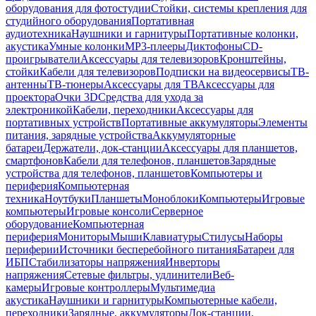
оборудования для фотостудии
Стойки, системы крепления для
студийного оборудования
Портативная
аудиотехника
Наушники и гарнитуры
Портативные колонки,
акустика
Умные колонки
MP3-плееры
Диктофоны
CD-
проигрыватели
Аксессуары для телевизоров
Кронштейны,
стойки
Кабели для телевизоров
Подписки на видеосервисы
ТВ-
антенны
ТВ-тюнеры
Аксессуары для ТВ
Аксессуары для
проектора
Очки 3D
Средства для ухода за
электроникой
Кабели, переходники
Аксессуары для
портативных устройств
Портативные аккумуляторы
Элементы
питания, зарядные устройства
Аккумуляторные
батареи
Держатели, док-станции
Аксессуары для планшетов,
смартфонов
Кабели для телефонов, планшетов
Зарядные
устройства для телефонов, планшетов
Компьютеры и
периферия
Компьютерная
техника
Ноутбуки
Планшеты
Моноблоки
Компьютеры
Игровые
компьютеры
Игровые консоли
Серверное
оборудование
Компьютерная
периферия
Мониторы
Мыши
Клавиатуры
Стилусы
Наборы
периферии
Источники бесперебойного питания
Батареи для
ИБП
Стабилизаторы напряжения
Инверторы
напряжения
Сетевые фильтры, удлинители
Веб-
камеры
Игровые контроллеры
Мультимедиа
акустика
Наушники и гарнитуры
Компьютерные кабели,
переходники
Зарядные, аккумуляторы
Док-станции,