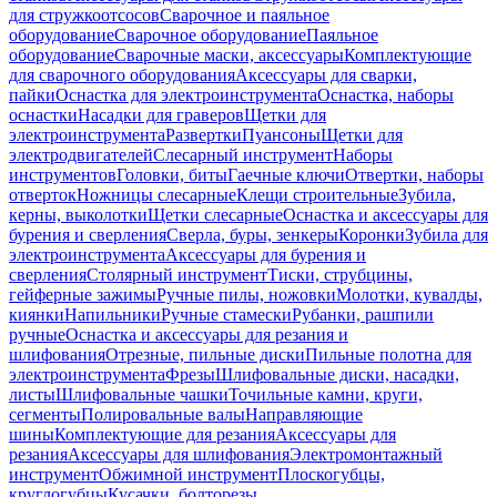
для стружкоотсосов
Сварочное и паяльное
оборудование
Сварочное оборудование
Паяльное
оборудование
Сварочные маски, аксессуары
Комплектующие
для сварочного оборудования
Аксессуары для сварки,
пайки
Оснастка для электроинструмента
Оснастка, наборы
оснастки
Насадки для граверов
Щетки для
электроинструмента
Развертки
Пуансоны
Щетки для
электродвигателей
Слесарный инструмент
Наборы
инструментов
Головки, биты
Гаечные ключи
Отвертки, наборы
отверток
Ножницы слесарные
Клещи строительные
Зубила,
керны, выколотки
Щетки слесарные
Оснастка и аксессуары для
бурения и сверления
Сверла, буры, зенкеры
Коронки
Зубила для
электроинструмента
Аксессуары для бурения и
сверления
Столярный инструмент
Тиски, струбцины,
гейферные зажимы
Ручные пилы, ножовки
Молотки, кувалды,
киянки
Напильники
Ручные стамески
Рубанки, рашпили
ручные
Оснастка и аксессуары для резания и
шлифования
Отрезные, пильные диски
Пильные полотна для
электроинструмента
Фрезы
Шлифовальные диски, насадки,
листы
Шлифовальные чашки
Точильные камни, круги,
сегменты
Полировальные валы
Направляющие
шины
Комплектующие для резания
Аксессуары для
резания
Аксессуары для шлифования
Электромонтажный
инструмент
Обжимной инструмент
Плоскогубцы,
круглогубцы
Кусачки, болторезы,