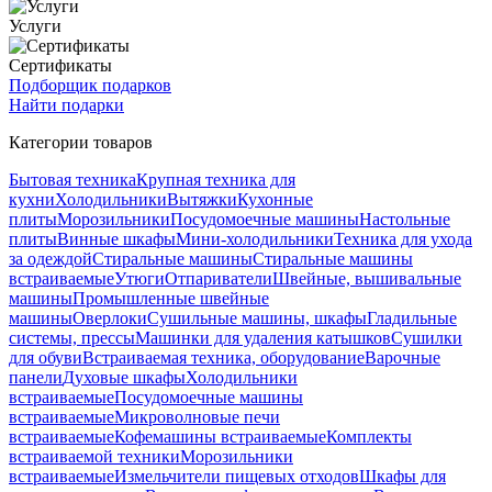
Услуги
Сертификаты
Подборщик подарков
Найти подарки
Категории товаров
Бытовая техника
Крупная техника для
кухни
Холодильники
Вытяжки
Кухонные
плиты
Морозильники
Посудомоечные машины
Настольные
плиты
Винные шкафы
Мини-холодильники
Техника для ухода
за одеждой
Стиральные машины
Стиральные машины
встраиваемые
Утюги
Отпариватели
Швейные, вышивальные
машины
Промышленные швейные
машины
Оверлоки
Сушильные машины, шкафы
Гладильные
системы, прессы
Машинки для удаления катышков
Сушилки
для обуви
Встраиваемая техника, оборудование
Варочные
панели
Духовые шкафы
Холодильники
встраиваемые
Посудомоечные машины
встраиваемые
Микроволновые печи
встраиваемые
Кофемашины встраиваемые
Комплекты
встраиваемой техники
Морозильники
встраиваемые
Измельчители пищевых отходов
Шкафы для