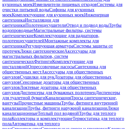
кухонных моек
Измельчители пищевых отходов
Системы для
очистки питьевой воды
Сифоны для кухонных
моек
Комплектующие для кухонных моек
Инженерная
сантехника
Инсталляции для
сантехники
Полотенцесушители
Отвод и подвод воды
Трубы
водопроводные
Магистральные фильтры, системы
сантехнические
Комплектующие для радиаторов,
полотенцесушителей
Монтажные комплекты для
сантехники
Регулирующая арматура
Системы защиты от
протечек
Люки сантехнические
Аксессуары для
магистральных фильтров, систем
сантехнических
Фитинги
Комплектующие для
инсталляций
Опрессовочные насосы
Сантехника для
общественных мест
Аксессуары для общественных
санузлов
Сушилки для рук
Дозаторы для общественных
санузлов
Сенсорные дозаторы для общественных
санузлов
Локтевые дозаторы для общественных
санузлов
Диспенсеры для бумажных полотенец
Диспенсеры
для туалетной бумаги
Канализация
Тросы сантехнические,
вантузы
Прочистные машины
Трубы, фитинги внутренней
канализации
Трубы, фитинги наружной канализации
Люки
канализационные
Теплый пол водяной
Трубы для теплого
пола
Коллекторы и комплектующие
Термостатика для теплого
пола
Автоматика для теплого
пола
Строительство
Строительные смеси и грунтовки
Клеевые