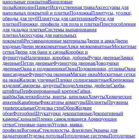
напольные покрытия
Виниловые
полы
Ковролин
Паркет
Искусственная трава
Аксессуары для
напольных покрытий и плитки
Подложка
Плинтусы, уголки,
обводы для труб
Плинтусы для сантехники
Фуги для
плитки
Порожки, профили для пола и плитки
Приспособления
для укладки плитки
Системы выравнивания
плитки
Аксессуары для напольных
покрытий
Реставрационные материалы
Двери и арки
Двери
входные
Двери межкомнатные
Арки межкомнатные
Москитные
сетки
Двери для бани и сауны
Коробки и
фурнитура
Наличники, коробки, доборы
Ручки дверные
Замки
дверные
Петли дверные
Фурнитура дверная
Доводчики
дверные
Окна и подоконники
Окна
Подоконники, отливы
Окна
мансардные
Фурнитура оконная
Мягкие окна
Москитные сетки
на окна
Жалюзи уличные
Пленки солнцезащитные
Крепежные
изделия
Саморезы, шурупы
Гвозди
Анкеры, дюбели
Скобы,
штифты
Перфорированный крепеж
Гайки,
шайбы
Заклепки
Болты, винты, шпильки
Хомуты
Химические
анкеры
Карабины
Фиксаторы арматуры
Шплинты
Пружины
универсальные
Отделка стен
Обои
Жидкие
обои
Фотообои
Штукатурки декоративные
Декоративный
камень
Скинали
Пленки самоклеящиеся
Армирующие
сетки
Стеновые панели
Уголки, маяки,
профили
Вагонка
Стеклохолсты, флизелин
Экраны для
радиаторов
Отделка потолка
Потолочные системы
Потолочные