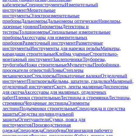
кабелерезы
Специнструменты
Измерительный
инструмент
Мерительные
инструменты
Электроизмерительные
приборы
Дальномеры
Дальномеры оптические
Нивелиры,
лазерные уровни
Пирометры
Детекторы и
тестеры
Толщиномеры
Специальные измерительные
приборы
Аксессуары для измерительных
приборов
Разметочный инструмент
Разметочные
инструменты
Инструменты для нарезки резьбы
Маркеры,
карандаши строительные
Клейма ударные
Строительно-
монтажный инструмент
Заклепочники
Труборезы,
трубогибы
Ножи строительные
Мультитулы
Пробойники,
просекатели отверстий
Ломы
Степлеры
механические
Стеклорезы
Прикаточные валики
Отделочный
инструмент
Плиткорезы
Кельмы, шпатели, гладилки
Малярный,
отделочный инструмент
Скотч, ленты малярные
Диспенсеры
для скотча
Аксессуары для малярных, отделочных
работ
Пленки строительные
Лестницы и стремянки
Лестницы,
стремянки
Чердачные лестницы
Элементы
лестниц
Подъемники строительные
Спецодежда и средства
защиты
Средства индивидуальной
защиты
Огнетушители
Сумки, пояса для
инструментов
Производственная
одежда
Спецодежда
Спецобувь
Организация рабочего
пространства
Фонари, прожекторы
Кейсы, ящики для