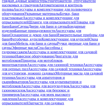
грядки
Садовые компостеры
Уничтожители, отпугиватели
насекомых и грызунов
Автоматизация и контроль
полива
Аксессуары и комплектующие для поливочного
оборудования
Укрывные материалы
Бочки, баки
пластиковые
Аксессуары и комплектующие для
опрыскивателей
Шланги для опрыскивателей
Товары для
бани
Бани
Сауны
Двери для бани и сауны
Бондарные
изделия
Банные принадлежности
Аксессуары для
бани
Оснащение и декор для бани
Измерительные приборы для
бани
Фитобочки, купели
Комплектующие для купелей
Окна
для бани
Мебель для бани и сауны
Ручки дверные для бани и
сауны
Эфирные масла
Спа-бассейны с
гидромассажем
Аксессуары и комплектующие для садовой
техники
Навесное оборудование
Двигатели для
мотоблоков
Прицепы для мотоблоков,
минитракторов
Аксессуары для газонной техники
Аксессуары
для цепных пил
Аксессуары для садовой техники
Аксессуары
для кусторезов, ножниц садовых
Моторные масла для садовой
техники
Аксессуары для аэратоторов и
скарификаторов
Аксессуары для культиваторов и
мотоблоков
Аксессуары для воздуходувок
Аксессуары для
газонокосилок
Аксессуары для бензокос и
триммеров
Аксессуары для моек высокого
давления
Аксессуары и комплектующие для
опрыскивателей
Запчасти для садовых