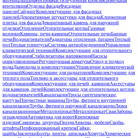
материалы
Шифер
Профнастил
Рулонная кровля
Кровельная
вентиляция
Отделка фасада
Фасадные
панели
Сайдинг
Комплектующие для фасадных
панелей
Декоративные штукатурки для фасада
Клинкерная
плитка для фасада
Декоративный камень для наружной
отделки
Отопление
Отопительные котлы
Газовые
колонки
Камины, печи-камины
Отопительные печи
Банные
печи
Водонагреватели
Радиаторы отопления, батареи
Теплый
пол
Теплые плинтусы
Системы антиобледенения
Управление
климатической техникой
Комплектующие для отопительного
оборудования
Стабилизаторы напряжения
Насосы
циркуляционные
Регулирующая арматура
Отвод и подвод
воды
Дымоходы и комплектующие
Управление климатической
техникой
Комплектующие для радиаторов
Комплектующие для
теплого пола
Топливо и аксессуары для отопительного
оборудования
Комплектующие для печей, каминов
Аксессуары
для каминов, печей
Комплектующие для отопительных котлов,
водонагревателей
Канализация
Тросы сантехнические,
вантузы
Прочистные машины
Трубы, фитинги внутренней
канализации
Трубы, фитинги наружной канализации
Люки
канализационные
Металлопрокат
Металлопрокат
Сваи
Заборы,
ограждения
Автоматика для ворот
Крепежные
изделия
Саморезы, шурупы
Гвозди
Анкеры, дюбели
Скобы,
штифты
Перфорированный крепеж
Гайки,
шайбы
Заклепки
Болты, винты, шпильки
Хомуты
Химические