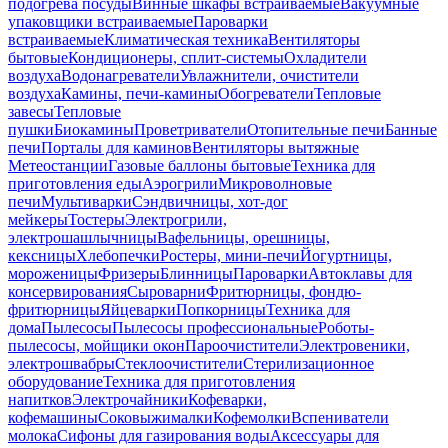
подогрева посуды
Винные шкафы встраиваемые
Вакуумные
упаковщики встраиваемые
Пароварки
встраиваемые
Климатическая техника
Вентиляторы
бытовые
Кондиционеры, сплит-системы
Охладители
воздуха
Водонагреватели
Увлажнители, очистители
воздуха
Камины, печи-камины
Обогреватели
Тепловые
завесы
Тепловые
пушки
Биокамины
Проветриватели
Отопительные печи
Банные
печи
Порталы для каминов
Вентиляторы вытяжные
Метеостанции
Газовые баллоны бытовые
Техника для
приготовления еды
Аэрогрили
Микроволновые
печи
Мультиварки
Сэндвичницы, хот-дог
мейкеры
Тостеры
Электрогрили,
электрошашлычницы
Вафельницы, орешницы,
кексницы
Хлебопечки
Ростеры, мини-печи
Йогуртницы,
мороженицы
Фризеры
Блинницы
Пароварки
Автоклавы для
консервирования
Сыроварни
Фритюрницы, фондю-
фритюрницы
Яйцеварки
Попкорницы
Техника для
дома
Пылесосы
Пылесосы профессиональные
Роботы-
пылесосы, мойщики окон
Пароочистители
Электровеники,
электрошвабры
Стеклоочистители
Стерилизационное
оборудование
Техника для приготовления
напитков
Электрочайники
Кофеварки,
кофемашины
Соковыжималки
Кофемолки
Вспениватели
молока
Сифоны для газирования воды
Аксессуары для