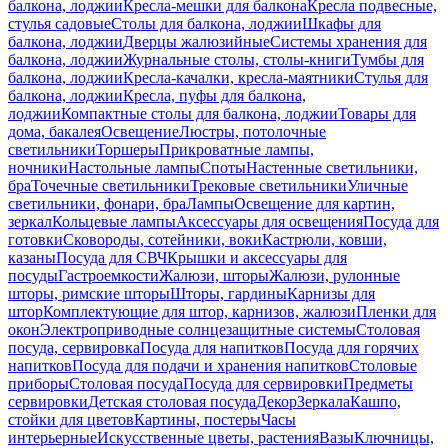
балкона, лоджии
Кресла-мешки для балкона
Кресла подвесные,
стулья садовые
Столы для балкона, лоджии
Шкафы для
балкона, лоджии
Дверцы жалюзийные
Системы хранения для
балкона, лоджии
Журнальные столы, столы-книги
Тумбы для
балкона, лоджии
Кресла-качалки, кресла-маятники
Стулья для
балкона, лоджии
Кресла, пуфы для балкона,
лоджии
Компактные столы для балкона, лоджии
Товары для
дома, бакалея
Освещение
Люстры, потолочные
светильники
Торшеры
Прикроватные лампы,
ночники
Настольные лампы
Споты
Настенные светильники,
бра
Точечные светильники
Трековые светильники
Уличные
светильники, фонари, бра
Лампы
Освещение для картин,
зеркал
Кольцевые лампы
Аксессуары для освещения
Посуда для
готовки
Сковороды, сотейники, воки
Кастрюли, ковши,
казаны
Посуда для СВЧ
Крышки и аксессуары для
посуды
Гастроемкости
Жалюзи, шторы
Жалюзи, рулонные
шторы, римские шторы
Шторы, гардины
Карнизы для
штор
Комплектующие для штор, карнизов, жалюзи
Пленки для
окон
Электроприводные солнцезащитные системы
Столовая
посуда, сервировка
Посуда для напитков
Посуда для горячих
напитков
Посуда для подачи и хранения напитков
Столовые
приборы
Столовая посуда
Посуда для сервировки
Предметы
сервировки
Детская столовая посуда
Декор
Зеркала
Кашпо,
стойки для цветов
Картины, постеры
Часы
интерьерные
Искусственные цветы, растения
Вазы
Ключницы,