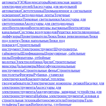
автоматы
УЗО
Конденсаторы
Комплексная защита
электродвигателей
Аксессуары для модульной
автоматики
Светотехника
Промышленное и сигнальное
освещение
Светодиодные ленты
Точечные
светильники
Трековые светильники
Аксессуары для
светотехники
Аксессуары для светодиодных
лент
Вентиляция
Вентиляторы вытяжные
Вентиляторы
канальные
Системы воздуховодов
Решетки вентиляционные,
диффузоры
Проветриватели
Люки
Люки ревизионные
Люки
под плитку
Люки напольные
Люки под
покраску
Строительный
инструмент
Электроинструмент
Шуруповерты,
гайковерты
Шлифмашины
Циркулярные, сабельные
пилы
Перфораторы, отбойные
молотки
Электролобзики
Дрели
Строительные
миксеры
Дальномеры
Многофункциональные
инструменты
Строительные фены
Строительные
пистолеты
Фрезеры
Рубанки, стамески
электрические
Краскопульты
Степлеры,
гвоздезабиватели
Электрические ножницы, резаки
Насадки для
электроинструмента
Аксессуары для
электроинструмента
Аккумуляторы, зарядные устройства для
электроинструмента
Наборы электроинструмента
Силовая и
строительная техника
Бетоносмесители
Генераторы
Тали,
тельферы
Такелаж
Виброплиты, глубинные