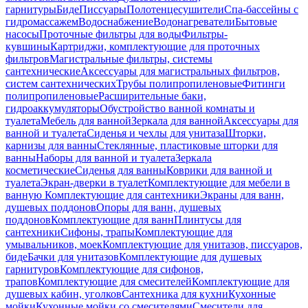
гарнитуры
Биде
Писсуары
Полотенцесушители
Спа-бассейны с
гидромассажем
Водоснабжение
Водонагреватели
Бытовые
насосы
Проточные фильтры для воды
Фильтры-
кувшины
Картриджи, комплектующие для проточных
фильтров
Магистральные фильтры, системы
сантехнические
Аксессуары для магистральных фильтров,
систем сантехнических
Трубы полипропиленовые
Фитинги
полипропиленовые
Расширительные баки,
гидроаккумуляторы
Обустройство ванной комнаты и
туалета
Мебель для ванной
Зеркала для ванной
Аксессуары для
ванной и туалета
Сиденья и чехлы для унитаза
Шторки,
карнизы для ванны
Стеклянные, пластиковые шторки для
ванны
Наборы для ванной и туалета
Зеркала
косметические
Сиденья для ванны
Коврики для ванной и
туалета
Экран-дверки в туалет
Комплектующие для мебели в
ванную
Комплектующие для сантехники
Экраны для ванн,
душевых поддонов
Опоры для ванн, душевых
поддонов
Комплектующие для ванн
Плинтусы для
сантехники
Сифоны, трапы
Комплектующие для
умывальников, моек
Комплектующие для унитазов, писсуаров,
биде
Бачки для унитазов
Комплектующие для душевых
гарнитуров
Комплектующие для сифонов,
трапов
Комплектующие для смесителей
Комплектующие для
душевых кабин, уголков
Сантехника для кухни
Кухонные
мойки
Кухонные мойки со смесителями
Смесители для