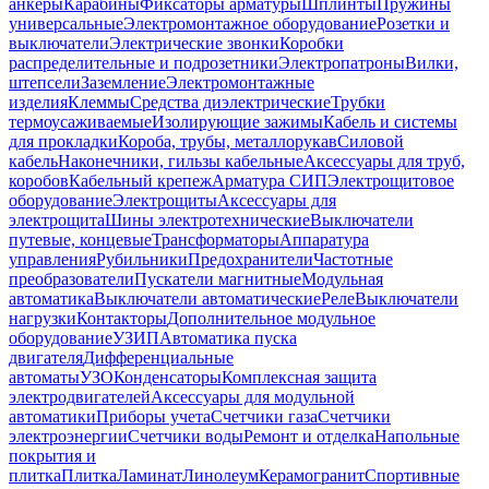
анкеры
Карабины
Фиксаторы арматуры
Шплинты
Пружины
универсальные
Электромонтажное оборудование
Розетки и
выключатели
Электрические звонки
Коробки
распределительные и подрозетники
Электропатроны
Вилки,
штепсели
Заземление
Электромонтажные
изделия
Клеммы
Средства диэлектрические
Трубки
термоусаживаемые
Изолирующие зажимы
Кабель и системы
для прокладки
Короба, трубы, металлорукав
Силовой
кабель
Наконечники, гильзы кабельные
Аксессуары для труб,
коробов
Кабельный крепеж
Арматура СИП
Электрощитовое
оборудование
Электрощиты
Аксессуары для
электрощита
Шины электротехнические
Выключатели
путевые, концевые
Трансформаторы
Аппаратура
управления
Рубильники
Предохранители
Частотные
преобразователи
Пускатели магнитные
Модульная
автоматика
Выключатели автоматические
Реле
Выключатели
нагрузки
Контакторы
Дополнительное модульное
оборудование
УЗИП
Автоматика пуска
двигателя
Дифференциальные
автоматы
УЗО
Конденсаторы
Комплексная защита
электродвигателей
Аксессуары для модульной
автоматики
Приборы учета
Счетчики газа
Счетчики
электроэнергии
Счетчики воды
Ремонт и отделка
Напольные
покрытия и
плитка
Плитка
Ламинат
Линолеум
Керамогранит
Спортивные