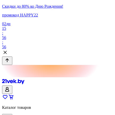
Скидки до 80% ко Дню Рождения!
промокод HAPPY22
02
дн
15
:
56
:
56
Каталог товаров