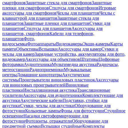
смартфонов
Защитные стекла для смартфонов
Защитные
пленки для смартфонов
Стилусы для смартфонов
Игровые
аксессуары для смартфонов
Чехлы для планшетов
Чехлы с
клавиатурой для планшетов
Защитные стекла для
планшетов
Защитные пленки для планшетов
Сумки для
планшетов
Стилусы для планшетов
Аксессуары для
планшетов, смартфонов
Кабели для телефонов,
планшетов
Фото,
видеосъемка
Фотоаппараты
Видеокамеры
Экшн-камеры
Карты
памяти
Объективы
Вспышки
Аксессуары для камер
Сумки и
чехлы для камер
Зарядные устройства, аккумуляторы для фото,
видеокамер
Аксессуары для объективов
Штативы
Цифровые
фоторамки
Аудиотехника
Мультимедиа акустика
Радиочасы,
метеостанции
Радиоприемники
Музыкальные
центры
Домашние кинотеатры
Акустические
системы
Проигрыватели виниловых пластинок
Аксессуары
для виниловых проигрывателей
Виниловые
пластинки
Инсталляционная акустика
Трансляционные
усилители
Аксессуары для аудиотехники
Комплектующие для
акустики
Акустические кабели
Подставки, стойки для
акустики
Сумки, чехлы для акустики
Оборудование для
фотостудии
Кольцевые лампы
Фоны для фотостудии
Студийное
освещение
Насадки светоформирующие для
фотостудии
Фотозонты, отражатели
Оборудование для
предметной съемки
Вспышки студийные
Комплекты