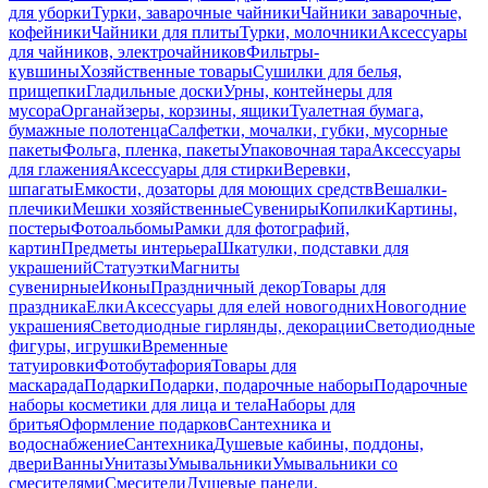
для уборки
Турки, заварочные чайники
Чайники заварочные,
кофейники
Чайники для плиты
Турки, молочники
Аксессуары
для чайников, электрочайников
Фильтры-
кувшины
Хозяйственные товары
Сушилки для белья,
прищепки
Гладильные доски
Урны, контейнеры для
мусора
Органайзеры, корзины, ящики
Туалетная бумага,
бумажные полотенца
Салфетки, мочалки, губки, мусорные
пакеты
Фольга, пленка, пакеты
Упаковочная тара
Аксессуары
для глажения
Аксессуары для стирки
Веревки,
шпагаты
Емкости, дозаторы для моющих средств
Вешалки-
плечики
Мешки хозяйственные
Сувениры
Копилки
Картины,
постеры
Фотоальбомы
Рамки для фотографий,
картин
Предметы интерьера
Шкатулки, подставки для
украшений
Статуэтки
Магниты
сувенирные
Иконы
Праздничный декор
Товары для
праздника
Елки
Аксессуары для елей новогодних
Новогодние
украшения
Светодиодные гирлянды, декорации
Светодиодные
фигуры, игрушки
Временные
татуировки
Фотобутафория
Товары для
маскарада
Подарки
Подарки, подарочные наборы
Подарочные
наборы косметики для лица и тела
Наборы для
бритья
Оформление подарков
Сантехника и
водоснабжение
Сантехника
Душевые кабины, поддоны,
двери
Ванны
Унитазы
Умывальники
Умывальники со
смесителями
Смесители
Душевые панели,