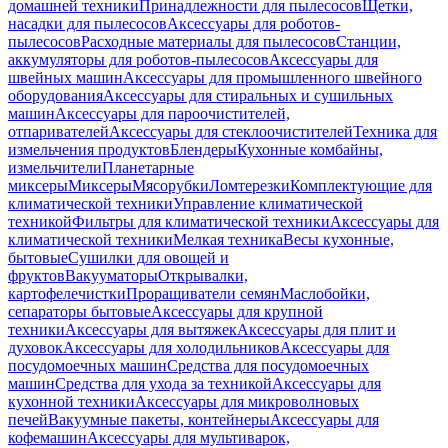
домашней техники
Принадлежности для пылесосов
Щетки,
насадки для пылесосов
Аксессуары для роботов-
пылесосов
Расходные материалы для пылесосов
Станции,
аккумуляторы для роботов-пылесосов
Аксессуары для
швейных машин
Аксессуары для промышленного швейного
оборудования
Аксессуары для стиральных и сушильных
машин
Аксессуары для пароочистителей,
отпаривателей
Аксессуары для стеклоочистителей
Техника для
измельчения продуктов
Блендеры
Кухонные комбайны,
измельчители
Планетарные
миксеры
Миксеры
Мясорубки
Ломтерезки
Комплектующие для
климатической техники
Управление климатической
техникой
Фильтры для климатической техники
Аксессуары для
климатической техники
Мелкая техника
Весы кухонные,
бытовые
Сушилки для овощей и
фруктов
Вакууматоры
Открывалки,
картофелечистки
Проращиватели семян
Маслобойки,
сепараторы бытовые
Аксессуары для крупной
техники
Аксессуары для вытяжек
Аксессуары для плит и
духовок
Аксессуары для холодильников
Аксессуары для
посудомоечных машин
Средства для посудомоечных
машин
Средства для ухода за техникой
Аксессуары для
кухонной техники
Аксессуары для микроволновых
печей
Вакуумные пакеты, контейнеры
Аксессуары для
кофемашин
Аксессуары для мультиварок,