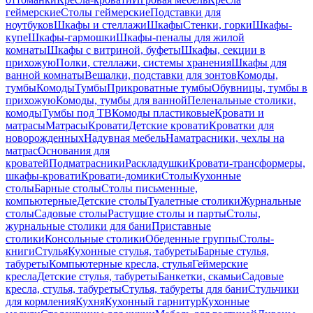
геймерские
Столы геймерские
Подставки для
ноутбуков
Шкафы и стеллажи
Шкафы
Стенки, горки
Шкафы-
купе
Шкафы-гармошки
Шкафы-пеналы для жилой
комнаты
Шкафы с витриной, буфеты
Шкафы, секции в
прихожую
Полки, стеллажи, системы хранения
Шкафы для
ванной комнаты
Вешалки, подставки для зонтов
Комоды,
тумбы
Комоды
Тумбы
Прикроватные тумбы
Обувницы, тумбы в
прихожую
Комоды, тумбы для ванной
Пеленальные столики,
комоды
Тумбы под ТВ
Комоды пластиковые
Кровати и
матрасы
Матрасы
Кровати
Детские кровати
Кроватки для
новорожденных
Надувная мебель
Наматрасники, чехлы на
матрас
Основания для
кроватей
Подматрасники
Раскладушки
Кровати-трансформеры,
шкафы-кровати
Кровати-домики
Столы
Кухонные
столы
Барные столы
Столы письменные,
компьютерные
Детские столы
Туалетные столики
Журнальные
столы
Садовые столы
Растущие столы и парты
Столы,
журнальные столики для бани
Приставные
столики
Консольные столики
Обеденные группы
Столы-
книги
Стулья
Кухонные стулья, табуреты
Барные стулья,
табуреты
Компьютерные кресла, стулья
Геймерские
кресла
Детские стулья, табуреты
Банкетки, скамьи
Садовые
кресла, стулья, табуреты
Стулья, табуреты для бани
Стульчики
для кормления
Кухня
Кухонный гарнитур
Кухонные