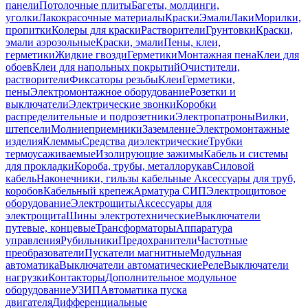
панели
Потолочные плиты
Багеты, молдинги,
уголки
Лакокрасочные материалы
Краски
Эмали
Лаки
Морилки,
пропитки
Колеры для краски
Растворители
Грунтовки
Краски,
эмали аэрозольные
Краски, эмали
Пены, клеи,
герметики
Жидкие гвозди
Герметики
Монтажная пена
Клеи для
обоев
Клеи для напольных покрытий
Очистители,
растворители
Фиксаторы резьбы
Клеи
Герметики,
пены
Электромонтажное оборудование
Розетки и
выключатели
Электрические звонки
Коробки
распределительные и подрозетники
Электропатроны
Вилки,
штепсели
Молниеприемники
Заземление
Электромонтажные
изделия
Клеммы
Средства диэлектрические
Трубки
термоусаживаемые
Изолирующие зажимы
Кабель и системы
для прокладки
Короба, трубы, металлорукав
Силовой
кабель
Наконечники, гильзы кабельные
Аксессуары для труб,
коробов
Кабельный крепеж
Арматура СИП
Электрощитовое
оборудование
Электрощиты
Аксессуары для
электрощита
Шины электротехнические
Выключатели
путевые, концевые
Трансформаторы
Аппаратура
управления
Рубильники
Предохранители
Частотные
преобразователи
Пускатели магнитные
Модульная
автоматика
Выключатели автоматические
Реле
Выключатели
нагрузки
Контакторы
Дополнительное модульное
оборудование
УЗИП
Автоматика пуска
двигателя
Дифференциальные