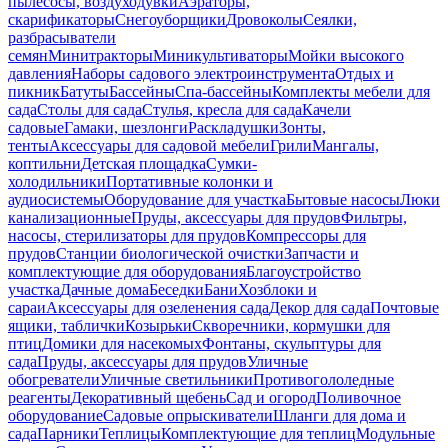
пылесосы, воздуходувки
Аэраторы,
скарификаторы
Снегоуборщики
Дровоколы
Сеялки,
разбрасыватели
семян
Минитракторы
Миникультиваторы
Мойки высокого
давления
Наборы садового электроинструмента
Отдых и
пикник
Батуты
Бассейны
Спа-бассейны
Комплекты мебели для
сада
Столы для сада
Стулья, кресла для сада
Качели
садовые
Гамаки, шезлонги
Раскладушки
Зонты,
тенты
Аксессуары для садовой мебели
Грили
Мангалы,
коптильни
Детская площадка
Сумки-
холодильники
Портативные колонки и
аудиосистемы
Оборудование для участка
Бытовые насосы
Люки
канализационные
Пруды, аксессуары для прудов
Фильтры,
насосы, стерилизаторы для прудов
Компрессоры для
прудов
Станции биологической очистки
Запчасти и
комплектующие для оборудования
Благоустройство
участка
Дачные дома
Беседки
Бани
Хозблоки и
сараи
Аксессуары для озеленения сада
Декор для сада
Почтовые
ящики, таблички
Козырьки
Скворечники, кормушки для
птиц
Домики для насекомых
Фонтаны, скульптуры для
сада
Пруды, аксессуары для прудов
Уличные
обогреватели
Уличные светильники
Противогололедные
реагенты
Декоративный щебень
Сад и огород
Поливочное
оборудование
Садовые опрыскиватели
Шланги для дома и
сада
Парники
Теплицы
Комплектующие для теплиц
Модульные