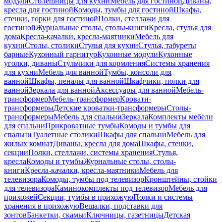
модули
Столешницы для кухни
Мебель для гостиной
Диваны,
кресла для гостиной
Комоды, тумбы для гостиной
Шкафы,
стенки, горки для гостиной
Полки, стеллажи для
гостиной
Журнальные столы, столы-книги
Кресла, стулья для
дома
Кресла-качалки, кресла-маятники
Мебель для
кухни
Столы, столики
Стулья для кухни
Стулья, табуреты
барные
Кухонный гарнитур
Кухонные модули
Кухонные
уголки, диваны
Стульчики для кормления
Системы хранения
для кухни
Мебель для ванной
Тумбы, консоли для
ванной
Шкафы, пеналы для ванной
Шкафчики, полки для
ванной
Зеркала для ванной
Аксессуары для ванной
Мебель-
трансформер
Мебель-трансформер
Кровати-
трансформеры
Детские кроватки-трансформеры
Столы-
трансформеры
Мебель для спальни
Зеркала
Комплекты мебели
для спальни
Прикроватные тумбы
Комоды и тумбы для
спальни
Туалетные столики
Шкафы для спальни
Мебель для
жилых комнат
Диваны, кресла для дома
Шкафы, стенки,
секции
Полки, стеллажи, системы хранения
Стулья,
кресла
Комоды и тумбы
Журнальные столы, столы-
книги
Кресла-качалки, кресла-маятники
Мебель для
телевизора
Комоды, тумбы под телевизор
Кронштейны, стойки
для телевизора
Каминокомплекты под телевизор
Мебель для
прихожей
Секции, тумбы в прихожую
Полки и системы
хранения в прихожую
Вешалки, подставки для
зонтов
Банкетки, скамьи
Ключницы, газетницы
Детская