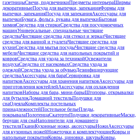
газетницы
Свечи, подсвечники
Предметы интерьера
Ширмы
декоративные
Посуда для выпечки, запекания
Формы для
выпечки, запекания
Посуда для запекания
Аксессуары для
выпечки
Бумага, фольга, рукава для выпечки
Бытовая
химия
Средства для стирки
Средства для посудомоечных
машин
Универсальные, специальные чистящие
средства
Чистящие средства для стекол и зеркал
Чистящие
средства для ванной и туалета
Чистящие средства для
кухни
Средства для мытья посуды
Чистящие средства для
мебели
Чистящие средства для напольных покрытий и
ковров
Средства для ухода за техникой
Освежители
воздуха
Средства от насекомых
Средства ухода за
одеждой
Средства ухода за обувью
Дезинфицирующие
средства
Аксессуары для бара
Сервировка для
напитков
Аксессуары для хранения напитков
Аксессуары для
приготовления коктейлей
Аксессуары для охлаждения
напитков
Наборы для бара, мини-бары
Штопоры, открывалки
для бутылок
Домашний текстиль
Подушки для
сна
Одеяла
Комплекты постельных
принадлежностей
Постельное белье
Пледы,
покрывала
Полотенца
Скатерти
Подушки декоративные
Маски,
беруши для сна
Наполнители для домашнего
текстиля
Ткани
Кухонные ножи, аксессуары
Ножи
Аксессуары
для кухонных ножей
Ножеточки и комплектующие
Ковры и
напольные покрытия
Ковры, циновки, шкуры
Ковры,