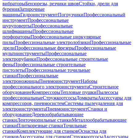
вибраторы
Бензорезы, резчики швов
Стойки, дрели для
бурения
Затирочные
машины
Гидроинструмент
Погрузчики
Профессиональный
инструмент
Профессиональные
шуруповерты
Профессиональные
шлифмашины
Профессиональные
перфораторы
Профессиональные циркулярные
пилы
Профессиональные электролобзики
Профессиональные
дрели
Профессиональные фрезеры
Профессиональные
мультиинструменты
Профессиональные
электрорубанки
Профессиональные строительные
фены
Профессиональные строительные
пистолеты
Профессиональные точильные
станки
Профессиональные
электроножницы
Пневмоинструмент
Наборы
профессионального электроинструмента
Строительное
оборудование
Компрессоры
Тепловые пушки
Пылесосы
профессиональные
Стружкоотсосы
Домкраты
Аксессуары для
компрессоров, пневмосистем
Системы пылеудаления для
электроинструмента
Пневмоинструмент
Станки и
оборудование
Деревообрабатывающие
станки
Ленточнопильные станки
Металлообрабатывающие
станки
Плиткорезные станки
Точильные
станки
Комплектующие для станков
Оснастка для
станков
Аксессуары для станков
Стружкоотсосы
Аксессуары