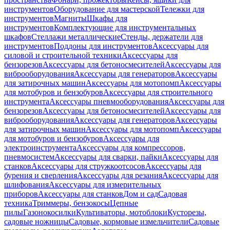
инструментов
Оборудование для мастерской
Тележки для
инструментов
Магниты
Шкафы для
инструментов
Комплектующие для инструментальных
шкафов
Стеллажи металлические
Стенды, держатели для
инструментов
Поддоны для инструментов
Аксессуары для
силовой и строительной техники
Аксессуары для
бензорезов
Аксессуары для бетоносмесителей
Аксессуары для
виброоборудования
Аксессуары для генераторов
Аксессуары
для затирочных машин
Аксессуары для мотопомп
Аксессуары
для мотобуров и бензобуров
Аксессуары для строительного
инструмента
Аксессуары пневмооборудования
Аксессуары для
бензорезов
Аксессуары для бетоносмесителей
Аксессуары для
виброоборудования
Аксессуары для генераторов
Аксессуары
для затирочных машин
Аксессуары для мотопомп
Аксессуары
для мотобуров и бензобуров
Аксессуары для
электроинструмента
Аксессуары для компрессоров,
пневмосистем
Аксессуары для сварки, пайки
Аксессуары для
станков
Аксессуары для стружкоотсосов
Аксессуары для
бурения и сверления
Аксессуары для резания
Аксессуары для
шлифования
Аксессуары для измерительных
приборов
Аксессуары для станков
Дом и сад
Садовая
техника
Триммеры, бензокосы
Цепные
пилы
Газонокосилки
Культиваторы, мотоблоки
Кусторезы,
садовые ножницы
Садовые, кормовые измельчители
Садовые