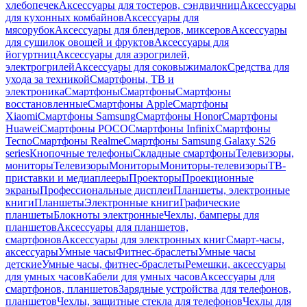
хлебопечек
Аксессуары для тостеров, сэндвичниц
Аксессуары
для кухонных комбайнов
Аксессуары для
мясорубок
Аксессуары для блендеров, миксеров
Аксессуары
для сушилок овощей и фруктов
Аксессуары для
йогуртниц
Аксессуары для аэрогрилей,
электрогрилей
Аксессуары для соковыжималок
Средства для
ухода за техникой
Смартфоны, ТВ и
электроника
Смартфоны
Смартфоны
Смартфоны
восстановленные
Смартфоны Apple
Смартфоны
Xiaomi
Смартфоны Samsung
Смартфоны Honor
Смартфоны
Huawei
Смартфоны POCO
Смартфоны Infinix
Смартфоны
Tecno
Смартфоны Realme
Смартфоны Samsung Galaxy S26
series
Кнопочные телефоны
Складные смартфоны
Телевизоры,
мониторы
Телевизоры
Мониторы
Мониторы-телевизоры
ТВ-
приставки и медиаплееры
Проекторы
Проекционные
экраны
Профессиональные дисплеи
Планшеты, электронные
книги
Планшеты
Электронные книги
Графические
планшеты
Блокноты электронные
Чехлы, бамперы для
планшетов
Аксессуары для планшетов,
смартфонов
Аксессуары для электронных книг
Смарт-часы,
аксессуары
Умные часы
Фитнес-браслеты
Умные часы
детские
Умные часы, фитнес-браслеты
Ремешки, аксессуары
для умных часов
Кабели для умных часов
Аксессуары для
смартфонов, планшетов
Зарядные устройства для телефонов,
планшетов
Чехлы, защитные стекла для телефонов
Чехлы для