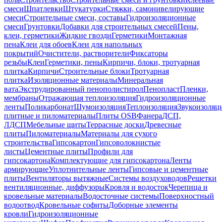
смеси
Шпатлевки
Штукатурки
Стяжки, самонивелирующие
смеси
Строительные смеси, составы
Гидроизоляционные
смеси
Грунтовки
Добавки для строительных смесей
Пены,
клеи, герметики
Жидкие гвозди
Герметики
Монтажная
пена
Клеи для обоев
Клеи для напольных
покрытий
Очистители, растворители
Фиксаторы
резьбы
Клеи
Герметики, пены
Кирпичи, блоки, тротуарная
плитка
Кирпичи
Строительные блоки
Тротуарная
плитка
Изоляционные материалы
Минеральная
вата
Экструдированный пенополистирол
Пенопласт
Пленки,
мембраны
Отражающая теплоизоляция
Гидроизоляционные
ленты
Поликарбонат
Шумоизоляция
Теплоизоляция
Звукоизоляц
плитные и пиломатериалы
Плиты OSB
Фанера
ДСП,
ЛДСП
Мебельные щиты
Террасные доски
Древесные
плиты
Пиломатериалы
Материалы для сухого
строительства
Гипсокартон
Гипсоволокнистые
листы
Цементные плиты
Профили для
гипсокартона
Комплектующие для гипсокартона
Ленты
армирующие
Уплотнительные ленты
Гипсовые и цементные
плиты
Вентиляторы вытяжные
Системы воздуховодов
Решетки
вентиляционные, диффузоры
Кровля и водосток
Черепица и
кровельные материалы
Водосточные системы
Поверхностный
водоотвод
Кровельные софиты
Доборные элементы
кровли
Гидроизоляционные