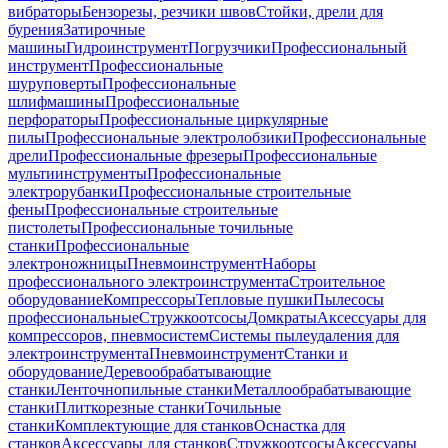
вибраторы
Бензорезы, резчики швов
Стойки, дрели для
бурения
Затирочные
машины
Гидроинструмент
Погрузчики
Профессиональный
инструмент
Профессиональные
шуруповерты
Профессиональные
шлифмашины
Профессиональные
перфораторы
Профессиональные циркулярные
пилы
Профессиональные электролобзики
Профессиональные
дрели
Профессиональные фрезеры
Профессиональные
мультиинструменты
Профессиональные
электрорубанки
Профессиональные строительные
фены
Профессиональные строительные
пистолеты
Профессиональные точильные
станки
Профессиональные
электроножницы
Пневмоинструмент
Наборы
профессионального электроинструмента
Строительное
оборудование
Компрессоры
Тепловые пушки
Пылесосы
профессиональные
Стружкоотсосы
Домкраты
Аксессуары для
компрессоров, пневмосистем
Системы пылеудаления для
электроинструмента
Пневмоинструмент
Станки и
оборудование
Деревообрабатывающие
станки
Ленточнопильные станки
Металлообрабатывающие
станки
Плиткорезные станки
Точильные
станки
Комплектующие для станков
Оснастка для
станков
Аксессуары для станков
Стружкоотсосы
Аксессуары