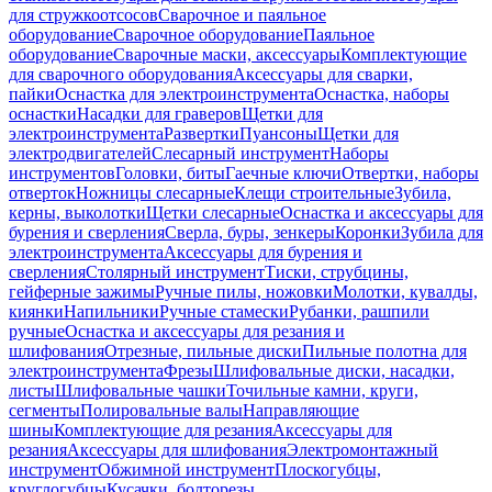
для стружкоотсосов
Сварочное и паяльное
оборудование
Сварочное оборудование
Паяльное
оборудование
Сварочные маски, аксессуары
Комплектующие
для сварочного оборудования
Аксессуары для сварки,
пайки
Оснастка для электроинструмента
Оснастка, наборы
оснастки
Насадки для граверов
Щетки для
электроинструмента
Развертки
Пуансоны
Щетки для
электродвигателей
Слесарный инструмент
Наборы
инструментов
Головки, биты
Гаечные ключи
Отвертки, наборы
отверток
Ножницы слесарные
Клещи строительные
Зубила,
керны, выколотки
Щетки слесарные
Оснастка и аксессуары для
бурения и сверления
Сверла, буры, зенкеры
Коронки
Зубила для
электроинструмента
Аксессуары для бурения и
сверления
Столярный инструмент
Тиски, струбцины,
гейферные зажимы
Ручные пилы, ножовки
Молотки, кувалды,
киянки
Напильники
Ручные стамески
Рубанки, рашпили
ручные
Оснастка и аксессуары для резания и
шлифования
Отрезные, пильные диски
Пильные полотна для
электроинструмента
Фрезы
Шлифовальные диски, насадки,
листы
Шлифовальные чашки
Точильные камни, круги,
сегменты
Полировальные валы
Направляющие
шины
Комплектующие для резания
Аксессуары для
резания
Аксессуары для шлифования
Электромонтажный
инструмент
Обжимной инструмент
Плоскогубцы,
круглогубцы
Кусачки, болторезы,