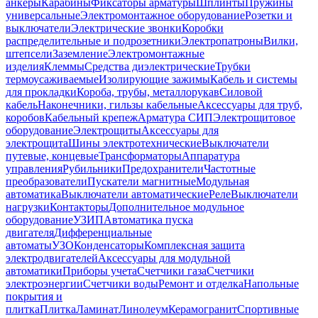
анкеры
Карабины
Фиксаторы арматуры
Шплинты
Пружины
универсальные
Электромонтажное оборудование
Розетки и
выключатели
Электрические звонки
Коробки
распределительные и подрозетники
Электропатроны
Вилки,
штепсели
Заземление
Электромонтажные
изделия
Клеммы
Средства диэлектрические
Трубки
термоусаживаемые
Изолирующие зажимы
Кабель и системы
для прокладки
Короба, трубы, металлорукав
Силовой
кабель
Наконечники, гильзы кабельные
Аксессуары для труб,
коробов
Кабельный крепеж
Арматура СИП
Электрощитовое
оборудование
Электрощиты
Аксессуары для
электрощита
Шины электротехнические
Выключатели
путевые, концевые
Трансформаторы
Аппаратура
управления
Рубильники
Предохранители
Частотные
преобразователи
Пускатели магнитные
Модульная
автоматика
Выключатели автоматические
Реле
Выключатели
нагрузки
Контакторы
Дополнительное модульное
оборудование
УЗИП
Автоматика пуска
двигателя
Дифференциальные
автоматы
УЗО
Конденсаторы
Комплексная защита
электродвигателей
Аксессуары для модульной
автоматики
Приборы учета
Счетчики газа
Счетчики
электроэнергии
Счетчики воды
Ремонт и отделка
Напольные
покрытия и
плитка
Плитка
Ламинат
Линолеум
Керамогранит
Спортивные