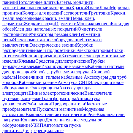
панели
Потолочные плиты
Багеты, молдинги,
уголки
Лакокрасочные материалы
Краски
Эмали
Лаки
Морилки,
пропитки
Колеры для краски
Растворители
Грунтовки
Краски,
эмали аэрозольные
Краски, эмали
Пены, клеи,
герметики
Жидкие гвозди
Герметики
Монтажная пена
Клеи для
обоев
Клеи для напольных покрытий
Очистители,
растворители
Фиксаторы резьбы
Клеи
Герметики,
пены
Электромонтажное оборудование
Розетки и
выключатели
Электрические звонки
Коробки
распределительные и подрозетники
Электропатроны
Вилки,
штепсели
Молниеприемники
Заземление
Электромонтажные
изделия
Клеммы
Средства диэлектрические
Трубки
термоусаживаемые
Изолирующие зажимы
Кабель и системы
для прокладки
Короба, трубы, металлорукав
Силовой
кабель
Наконечники, гильзы кабельные
Аксессуары для труб,
коробов
Кабельный крепеж
Арматура СИП
Электрощитовое
оборудование
Электрощиты
Аксессуары для
электрощита
Шины электротехнические
Выключатели
путевые, концевые
Трансформаторы
Аппаратура
управления
Рубильники
Предохранители
Частотные
преобразователи
Пускатели магнитные
Модульная
автоматика
Выключатели автоматические
Реле
Выключатели
нагрузки
Контакторы
Дополнительное модульное
оборудование
УЗИП
Автоматика пуска
двигателя
Дифференциальные