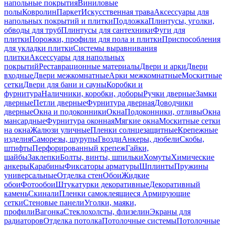
напольные покрытия
Виниловые
полы
Ковролин
Паркет
Искусственная трава
Аксессуары для
напольных покрытий и плитки
Подложка
Плинтусы, уголки,
обводы для труб
Плинтусы для сантехники
Фуги для
плитки
Порожки, профили для пола и плитки
Приспособления
для укладки плитки
Системы выравнивания
плитки
Аксессуары для напольных
покрытий
Реставрационные материалы
Двери и арки
Двери
входные
Двери межкомнатные
Арки межкомнатные
Москитные
сетки
Двери для бани и сауны
Коробки и
фурнитура
Наличники, коробки, доборы
Ручки дверные
Замки
дверные
Петли дверные
Фурнитура дверная
Доводчики
дверные
Окна и подоконники
Окна
Подоконники, отливы
Окна
мансардные
Фурнитура оконная
Мягкие окна
Москитные сетки
на окна
Жалюзи уличные
Пленки солнцезащитные
Крепежные
изделия
Саморезы, шурупы
Гвозди
Анкеры, дюбели
Скобы,
штифты
Перфорированный крепеж
Гайки,
шайбы
Заклепки
Болты, винты, шпильки
Хомуты
Химические
анкеры
Карабины
Фиксаторы арматуры
Шплинты
Пружины
универсальные
Отделка стен
Обои
Жидкие
обои
Фотообои
Штукатурки декоративные
Декоративный
камень
Скинали
Пленки самоклеящиеся
Армирующие
сетки
Стеновые панели
Уголки, маяки,
профили
Вагонка
Стеклохолсты, флизелин
Экраны для
радиаторов
Отделка потолка
Потолочные системы
Потолочные