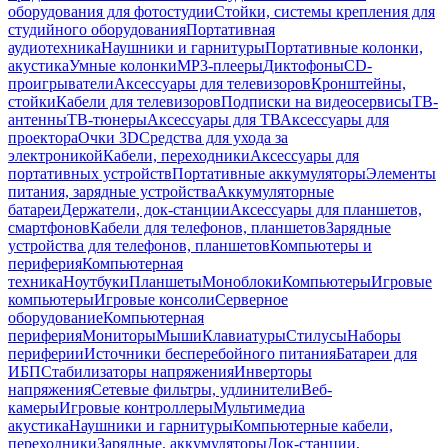
оборудования для фотостудии
Стойки, системы крепления для
студийного оборудования
Портативная
аудиотехника
Наушники и гарнитуры
Портативные колонки,
акустика
Умные колонки
MP3-плееры
Диктофоны
CD-
проигрыватели
Аксессуары для телевизоров
Кронштейны,
стойки
Кабели для телевизоров
Подписки на видеосервисы
ТВ-
антенны
ТВ-тюнеры
Аксессуары для ТВ
Аксессуары для
проектора
Очки 3D
Средства для ухода за
электроникой
Кабели, переходники
Аксессуары для
портативных устройств
Портативные аккумуляторы
Элементы
питания, зарядные устройства
Аккумуляторные
батареи
Держатели, док-станции
Аксессуары для планшетов,
смартфонов
Кабели для телефонов, планшетов
Зарядные
устройства для телефонов, планшетов
Компьютеры и
периферия
Компьютерная
техника
Ноутбуки
Планшеты
Моноблоки
Компьютеры
Игровые
компьютеры
Игровые консоли
Серверное
оборудование
Компьютерная
периферия
Мониторы
Мыши
Клавиатуры
Стилусы
Наборы
периферии
Источники бесперебойного питания
Батареи для
ИБП
Стабилизаторы напряжения
Инверторы
напряжения
Сетевые фильтры, удлинители
Веб-
камеры
Игровые контроллеры
Мультимедиа
акустика
Наушники и гарнитуры
Компьютерные кабели,
переходники
Зарядные, аккумуляторы
Док-станции,