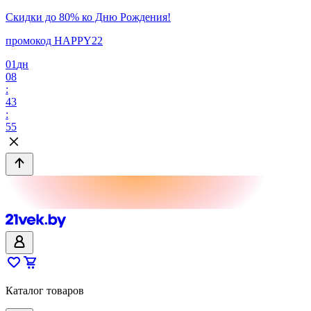
Скидки до 80% ко Дню Рождения!
промокод HAPPY22
01
дн
08
:
43
:
55
Каталог товаров