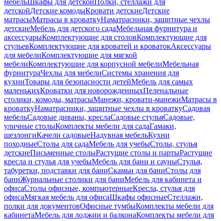
мебель
Шкафы для детской
Полки, стеллажи для
детской
Детские комоды
Кровати детские
Детские
матрасы
Матрасы в кроватку
Наматрасники, защитные чехлы
детские
Мебель для детского сада
Мебельная фурнитура и
аксессуары
Комплектующие для столов
Комплектующие для
стульев
Комплектующие для кроватей и кроваток
Аксессуары
для мебели
Комплектующие для мягкой
мебели
Комплектующие для корпусной мебели
Мебельная
фурнитура
Чехлы для мебели
Системы хранения для
кухни
Товары для безопасности детей
Мебель для самых
маленьких
Кроватки для новорожденных
Пеленальные
столики, комоды, матрасы
Манежи, кровати-манежи
Матрасы в
кроватку
Наматрасники, защитные чехлы в кроватку
Садовая
мебель
Садовые диваны, кресла
Садовые стулья
Садовые,
уличные столы
Комплекты мебели для сада
Гамаки,
шезлонги
Качели садовые
Надувная мебель
Кухни
походные
Столы для сада
Мебель для учебы
Столы, стулья
детские
Письменные столы
Растущие столы и парты
Растущие
кресла и стулья для учебы
Мебель для бани и сауны
Стулья,
табуретки, подставки для бани
Скамьи для бани
Столы для
бани
Журнальные столики для бани
Мебель для кабинета и
офиса
Столы офисные, компьютерные
Кресла, стулья для
офиса
Мягкая мебель для офиса
Шкафы офисные
Стеллажи,
полки для документов
Офисные тумбы
Комплекты мебели для
кабинета
Мебель для лоджии и балкона
Комплекты мебели для