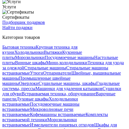
Услуги
Сертификаты
Подборщик подарков
Найти подарки
Категории товаров
Бытовая техника
Крупная техника для
кухни
Холодильники
Вытяжки
Кухонные
плиты
Морозильники
Посудомоечные машины
Настольные
плиты
Винные шкафы
Мини-холодильники
Техника для ухода
за одеждой
Стиральные машины
Стиральные машины
встраиваемые
Утюги
Отпариватели
Швейные, вышивальные
машины
Промышленные швейные
машины
Оверлоки
Сушильные машины, шкафы
Гладильные
системы, прессы
Машинки для удаления катышков
Сушилки
для обуви
Встраиваемая техника, оборудование
Варочные
панели
Духовые шкафы
Холодильники
встраиваемые
Посудомоечные машины
встраиваемые
Микроволновые печи
встраиваемые
Кофемашины встраиваемые
Комплекты
встраиваемой техники
Морозильники
встраиваемые
Измельчители пищевых отходов
Шкафы для