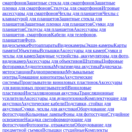
смартфонов
Защитные стекла для смартфонов
Защитные
пленки для смартфонов
Стилусы для смартфонов
Игровые
аксессуары для смартфонов
Чехлы для планшетов
Чехлы с
клавиатурой для планшетов
Защитные стекла для
планшетов
Защитные пленки для планшетов
Сумки для
планшетов
Стилусы для планшетов
Аксессуары для
планшетов, смартфонов
Кабели для телефонов,
планшетов
Фото,
видеосъемка
Фотоаппараты
Видеокамеры
Экшн-камеры
Карты
памяти
Объективы
Вспышки
Аксессуары для камер
Сумки и
чехлы для камер
Зарядные устройства, аккумуляторы для фото,
видеокамер
Аксессуары для объективов
Штативы
Цифровые
фоторамки
Аудиотехника
Мультимедиа акустика
Радиочасы,
метеостанции
Радиоприемники
Музыкальные
центры
Домашние кинотеатры
Акустические
системы
Проигрыватели виниловых пластинок
Аксессуары
для виниловых проигрывателей
Виниловые
пластинки
Инсталляционная акустика
Трансляционные
усилители
Аксессуары для аудиотехники
Комплектующие для
акустики
Акустические кабели
Подставки, стойки для
акустики
Сумки, чехлы для акустики
Оборудование для
фотостудии
Кольцевые лампы
Фоны для фотостудии
Студийное
освещение
Насадки светоформирующие для
фотостудии
Фотозонты, отражатели
Оборудование для
предметной съемки
Вспышки студийные
Комплекты