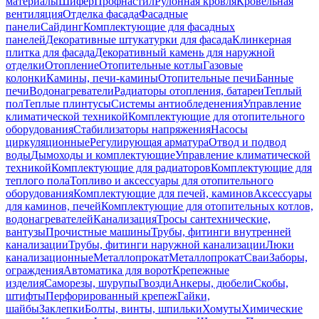
материалы
Шифер
Профнастил
Рулонная кровля
Кровельная
вентиляция
Отделка фасада
Фасадные
панели
Сайдинг
Комплектующие для фасадных
панелей
Декоративные штукатурки для фасада
Клинкерная
плитка для фасада
Декоративный камень для наружной
отделки
Отопление
Отопительные котлы
Газовые
колонки
Камины, печи-камины
Отопительные печи
Банные
печи
Водонагреватели
Радиаторы отопления, батареи
Теплый
пол
Теплые плинтусы
Системы антиобледенения
Управление
климатической техникой
Комплектующие для отопительного
оборудования
Стабилизаторы напряжения
Насосы
циркуляционные
Регулирующая арматура
Отвод и подвод
воды
Дымоходы и комплектующие
Управление климатической
техникой
Комплектующие для радиаторов
Комплектующие для
теплого пола
Топливо и аксессуары для отопительного
оборудования
Комплектующие для печей, каминов
Аксессуары
для каминов, печей
Комплектующие для отопительных котлов,
водонагревателей
Канализация
Тросы сантехнические,
вантузы
Прочистные машины
Трубы, фитинги внутренней
канализации
Трубы, фитинги наружной канализации
Люки
канализационные
Металлопрокат
Металлопрокат
Сваи
Заборы,
ограждения
Автоматика для ворот
Крепежные
изделия
Саморезы, шурупы
Гвозди
Анкеры, дюбели
Скобы,
штифты
Перфорированный крепеж
Гайки,
шайбы
Заклепки
Болты, винты, шпильки
Хомуты
Химические