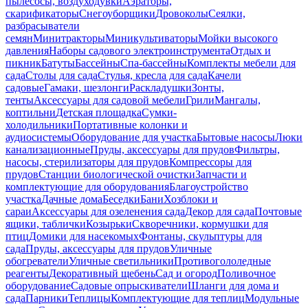
пылесосы, воздуходувки
Аэраторы,
скарификаторы
Снегоуборщики
Дровоколы
Сеялки,
разбрасыватели
семян
Минитракторы
Миникультиваторы
Мойки высокого
давления
Наборы садового электроинструмента
Отдых и
пикник
Батуты
Бассейны
Спа-бассейны
Комплекты мебели для
сада
Столы для сада
Стулья, кресла для сада
Качели
садовые
Гамаки, шезлонги
Раскладушки
Зонты,
тенты
Аксессуары для садовой мебели
Грили
Мангалы,
коптильни
Детская площадка
Сумки-
холодильники
Портативные колонки и
аудиосистемы
Оборудование для участка
Бытовые насосы
Люки
канализационные
Пруды, аксессуары для прудов
Фильтры,
насосы, стерилизаторы для прудов
Компрессоры для
прудов
Станции биологической очистки
Запчасти и
комплектующие для оборудования
Благоустройство
участка
Дачные дома
Беседки
Бани
Хозблоки и
сараи
Аксессуары для озеленения сада
Декор для сада
Почтовые
ящики, таблички
Козырьки
Скворечники, кормушки для
птиц
Домики для насекомых
Фонтаны, скульптуры для
сада
Пруды, аксессуары для прудов
Уличные
обогреватели
Уличные светильники
Противогололедные
реагенты
Декоративный щебень
Сад и огород
Поливочное
оборудование
Садовые опрыскиватели
Шланги для дома и
сада
Парники
Теплицы
Комплектующие для теплиц
Модульные