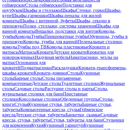
геймерские
Столы геймерские
Подставки для
ноутбуков
Шкафы и стеллажи
Шкафы
Стенки, горки
Шкафы-
купе
Шкафы-гармошки
Шкафы-пеналы для жилой
комнаты
Шкафы с витриной, буфеты
Шкафы, секции в
прихожую
Полки, стеллажи, системы хранения
Шкафы для
ванной комнаты
Вешалки, подставки для зонтов
Комоды,
тумбы
Комоды
Тумбы
Прикроватные тумбы
Обувницы, тумбы в
прихожую
Комоды, тумбы для ванной
Пеленальные столики,
комоды
Тумбы под ТВ
Комоды пластиковые
Кровати и
матрасы
Матрасы
Кровати
Детские кровати
Кроватки для
новорожденных
Надувная мебель
Наматрасники, чехлы на
матрас
Основания для
кроватей
Подматрасники
Раскладушки
Кровати-трансформеры,
шкафы-кровати
Кровати-домики
Столы
Кухонные
столы
Барные столы
Столы письменные,
компьютерные
Детские столы
Туалетные столики
Журнальные
столы
Садовые столы
Растущие столы и парты
Столы,
журнальные столики для бани
Приставные
столики
Консольные столики
Обеденные группы
Столы-
книги
Стулья
Кухонные стулья, табуреты
Барные стулья,
табуреты
Компьютерные кресла, стулья
Геймерские
кресла
Детские стулья, табуреты
Банкетки, скамьи
Садовые
кресла, стулья, табуреты
Стулья, табуреты для бани
Стульчики
для кормления
Кухня
Кухонный гарнитур
Кухонные