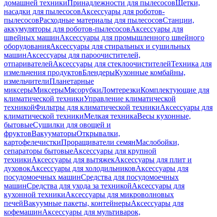
домашней техники
Принадлежности для пылесосов
Щетки,
насадки для пылесосов
Аксессуары для роботов-
пылесосов
Расходные материалы для пылесосов
Станции,
аккумуляторы для роботов-пылесосов
Аксессуары для
швейных машин
Аксессуары для промышленного швейного
оборудования
Аксессуары для стиральных и сушильных
машин
Аксессуары для пароочистителей,
отпаривателей
Аксессуары для стеклоочистителей
Техника для
измельчения продуктов
Блендеры
Кухонные комбайны,
измельчители
Планетарные
миксеры
Миксеры
Мясорубки
Ломтерезки
Комплектующие для
климатической техники
Управление климатической
техникой
Фильтры для климатической техники
Аксессуары для
климатической техники
Мелкая техника
Весы кухонные,
бытовые
Сушилки для овощей и
фруктов
Вакууматоры
Открывалки,
картофелечистки
Проращиватели семян
Маслобойки,
сепараторы бытовые
Аксессуары для крупной
техники
Аксессуары для вытяжек
Аксессуары для плит и
духовок
Аксессуары для холодильников
Аксессуары для
посудомоечных машин
Средства для посудомоечных
машин
Средства для ухода за техникой
Аксессуары для
кухонной техники
Аксессуары для микроволновых
печей
Вакуумные пакеты, контейнеры
Аксессуары для
кофемашин
Аксессуары для мультиварок,