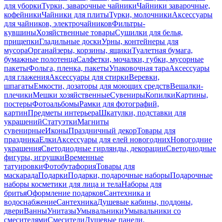
для уборки
Турки, заварочные чайники
Чайники заварочные,
кофейники
Чайники для плиты
Турки, молочники
Аксессуары
для чайников, электрочайников
Фильтры-
кувшины
Хозяйственные товары
Сушилки для белья,
прищепки
Гладильные доски
Урны, контейнеры для
мусора
Органайзеры, корзины, ящики
Туалетная бумага,
бумажные полотенца
Салфетки, мочалки, губки, мусорные
пакеты
Фольга, пленка, пакеты
Упаковочная тара
Аксессуары
для глажения
Аксессуары для стирки
Веревки,
шпагаты
Емкости, дозаторы для моющих средств
Вешалки-
плечики
Мешки хозяйственные
Сувениры
Копилки
Картины,
постеры
Фотоальбомы
Рамки для фотографий,
картин
Предметы интерьера
Шкатулки, подставки для
украшений
Статуэтки
Магниты
сувенирные
Иконы
Праздничный декор
Товары для
праздника
Елки
Аксессуары для елей новогодних
Новогодние
украшения
Светодиодные гирлянды, декорации
Светодиодные
фигуры, игрушки
Временные
татуировки
Фотобутафория
Товары для
маскарада
Подарки
Подарки, подарочные наборы
Подарочные
наборы косметики для лица и тела
Наборы для
бритья
Оформление подарков
Сантехника и
водоснабжение
Сантехника
Душевые кабины, поддоны,
двери
Ванны
Унитазы
Умывальники
Умывальники со
смесителями
Смесители
Душевые панели,