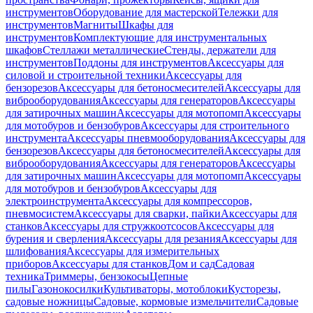
инструментов
Оборудование для мастерской
Тележки для
инструментов
Магниты
Шкафы для
инструментов
Комплектующие для инструментальных
шкафов
Стеллажи металлические
Стенды, держатели для
инструментов
Поддоны для инструментов
Аксессуары для
силовой и строительной техники
Аксессуары для
бензорезов
Аксессуары для бетоносмесителей
Аксессуары для
виброоборудования
Аксессуары для генераторов
Аксессуары
для затирочных машин
Аксессуары для мотопомп
Аксессуары
для мотобуров и бензобуров
Аксессуары для строительного
инструмента
Аксессуары пневмооборудования
Аксессуары для
бензорезов
Аксессуары для бетоносмесителей
Аксессуары для
виброоборудования
Аксессуары для генераторов
Аксессуары
для затирочных машин
Аксессуары для мотопомп
Аксессуары
для мотобуров и бензобуров
Аксессуары для
электроинструмента
Аксессуары для компрессоров,
пневмосистем
Аксессуары для сварки, пайки
Аксессуары для
станков
Аксессуары для стружкоотсосов
Аксессуары для
бурения и сверления
Аксессуары для резания
Аксессуары для
шлифования
Аксессуары для измерительных
приборов
Аксессуары для станков
Дом и сад
Садовая
техника
Триммеры, бензокосы
Цепные
пилы
Газонокосилки
Культиваторы, мотоблоки
Кусторезы,
садовые ножницы
Садовые, кормовые измельчители
Садовые