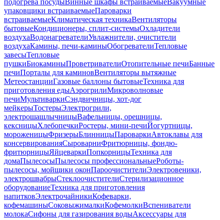
подогрева посуды
Винные шкафы встраиваемые
Вакуумные
упаковщики встраиваемые
Пароварки
встраиваемые
Климатическая техника
Вентиляторы
бытовые
Кондиционеры, сплит-системы
Охладители
воздуха
Водонагреватели
Увлажнители, очистители
воздуха
Камины, печи-камины
Обогреватели
Тепловые
завесы
Тепловые
пушки
Биокамины
Проветриватели
Отопительные печи
Банные
печи
Порталы для каминов
Вентиляторы вытяжные
Метеостанции
Газовые баллоны бытовые
Техника для
приготовления еды
Аэрогрили
Микроволновые
печи
Мультиварки
Сэндвичницы, хот-дог
мейкеры
Тостеры
Электрогрили,
электрошашлычницы
Вафельницы, орешницы,
кексницы
Хлебопечки
Ростеры, мини-печи
Йогуртницы,
мороженицы
Фризеры
Блинницы
Пароварки
Автоклавы для
консервирования
Сыроварни
Фритюрницы, фондю-
фритюрницы
Яйцеварки
Попкорницы
Техника для
дома
Пылесосы
Пылесосы профессиональные
Роботы-
пылесосы, мойщики окон
Пароочистители
Электровеники,
электрошвабры
Стеклоочистители
Стерилизационное
оборудование
Техника для приготовления
напитков
Электрочайники
Кофеварки,
кофемашины
Соковыжималки
Кофемолки
Вспениватели
молока
Сифоны для газирования воды
Аксессуары для