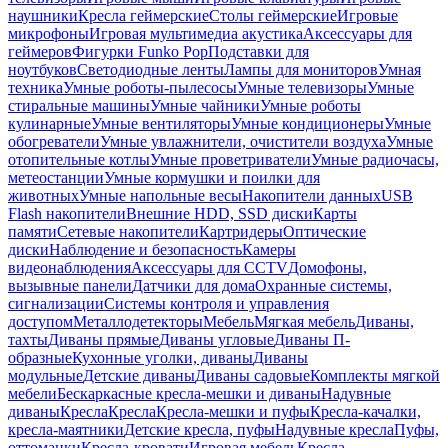
наушники
Кресла геймерские
Столы геймерские
Игровые
микрофоны
Игровая мультимедиа акустика
Аксессуары для
геймеров
Фигурки Funko Pop
Подставки для
ноутбуков
Светодиодные ленты
Лампы для мониторов
Умная
техника
Умные роботы-пылесосы
Умные телевизоры
Умные
стиральные машины
Умные чайники
Умные роботы
кулинарные
Умные вентиляторы
Умные кондиционеры
Умные
обогреватели
Умные увлажнители, очистители воздуха
Умные
отопительные котлы
Умные проветриватели
Умные радиочасы,
метеостанции
Умные кормушки и поилки для
животных
Умные напольные весы
Накопители данных
USB
Flash накопители
Внешние HDD, SSD диски
Карты
памяти
Сетевые накопители
Картридеры
Оптические
диски
Наблюдение и безопасность
Камеры
видеонаблюдения
Аксессуары для CCTV
Домофоны,
вызывные панели
Датчики для дома
Охранные системы,
сигнализации
Системы контроля и управления
доступом
Металлодетекторы
Мебель
Мягкая мебель
Диваны,
тахты
Диваны прямые
Диваны угловые
Диваны П-
образные
Кухонные уголки, диваны
Диваны
модульные
Детские диваны
Диваны садовые
Комплекты мягкой
мебели
Бескаркасные кресла-мешки и диваны
Надувные
диваны
Кресла
Кресла
Кресла-мешки и пуфы
Кресла-качалки,
кресла-маятники
Детские кресла, пуфы
Надувные кресла
Пуфы,
оттоманки
Кресла-кровати
Игровая мебель
Кресла