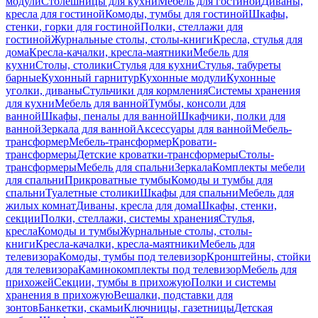
модули
Столешницы для кухни
Мебель для гостиной
Диваны,
кресла для гостиной
Комоды, тумбы для гостиной
Шкафы,
стенки, горки для гостиной
Полки, стеллажи для
гостиной
Журнальные столы, столы-книги
Кресла, стулья для
дома
Кресла-качалки, кресла-маятники
Мебель для
кухни
Столы, столики
Стулья для кухни
Стулья, табуреты
барные
Кухонный гарнитур
Кухонные модули
Кухонные
уголки, диваны
Стульчики для кормления
Системы хранения
для кухни
Мебель для ванной
Тумбы, консоли для
ванной
Шкафы, пеналы для ванной
Шкафчики, полки для
ванной
Зеркала для ванной
Аксессуары для ванной
Мебель-
трансформер
Мебель-трансформер
Кровати-
трансформеры
Детские кроватки-трансформеры
Столы-
трансформеры
Мебель для спальни
Зеркала
Комплекты мебели
для спальни
Прикроватные тумбы
Комоды и тумбы для
спальни
Туалетные столики
Шкафы для спальни
Мебель для
жилых комнат
Диваны, кресла для дома
Шкафы, стенки,
секции
Полки, стеллажи, системы хранения
Стулья,
кресла
Комоды и тумбы
Журнальные столы, столы-
книги
Кресла-качалки, кресла-маятники
Мебель для
телевизора
Комоды, тумбы под телевизор
Кронштейны, стойки
для телевизора
Каминокомплекты под телевизор
Мебель для
прихожей
Секции, тумбы в прихожую
Полки и системы
хранения в прихожую
Вешалки, подставки для
зонтов
Банкетки, скамьи
Ключницы, газетницы
Детская