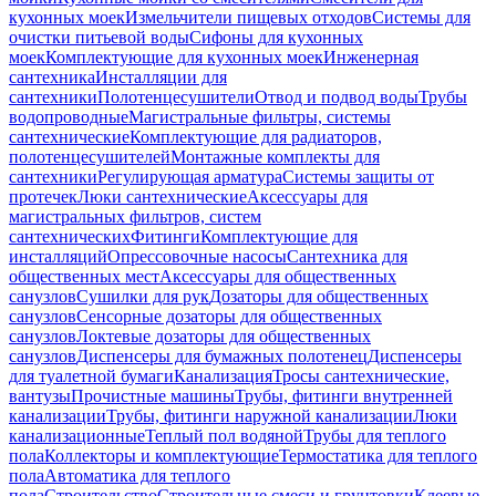
кухонных моек
Измельчители пищевых отходов
Системы для
очистки питьевой воды
Сифоны для кухонных
моек
Комплектующие для кухонных моек
Инженерная
сантехника
Инсталляции для
сантехники
Полотенцесушители
Отвод и подвод воды
Трубы
водопроводные
Магистральные фильтры, системы
сантехнические
Комплектующие для радиаторов,
полотенцесушителей
Монтажные комплекты для
сантехники
Регулирующая арматура
Системы защиты от
протечек
Люки сантехнические
Аксессуары для
магистральных фильтров, систем
сантехнических
Фитинги
Комплектующие для
инсталляций
Опрессовочные насосы
Сантехника для
общественных мест
Аксессуары для общественных
санузлов
Сушилки для рук
Дозаторы для общественных
санузлов
Сенсорные дозаторы для общественных
санузлов
Локтевые дозаторы для общественных
санузлов
Диспенсеры для бумажных полотенец
Диспенсеры
для туалетной бумаги
Канализация
Тросы сантехнические,
вантузы
Прочистные машины
Трубы, фитинги внутренней
канализации
Трубы, фитинги наружной канализации
Люки
канализационные
Теплый пол водяной
Трубы для теплого
пола
Коллекторы и комплектующие
Термостатика для теплого
пола
Автоматика для теплого
пола
Строительство
Строительные смеси и грунтовки
Клеевые