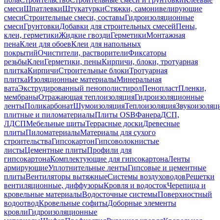
смеси
Шпатлевки
Штукатурки
Стяжки, самонивелирующие
смеси
Строительные смеси, составы
Гидроизоляционные
смеси
Грунтовки
Добавки для строительных смесей
Пены,
клеи, герметики
Жидкие гвозди
Герметики
Монтажная
пена
Клеи для обоев
Клеи для напольных
покрытий
Очистители, растворители
Фиксаторы
резьбы
Клеи
Герметики, пены
Кирпичи, блоки, тротуарная
плитка
Кирпичи
Строительные блоки
Тротуарная
плитка
Изоляционные материалы
Минеральная
вата
Экструдированный пенополистирол
Пенопласт
Пленки,
мембраны
Отражающая теплоизоляция
Гидроизоляционные
ленты
Поликарбонат
Шумоизоляция
Теплоизоляция
Звукоизоляц
плитные и пиломатериалы
Плиты OSB
Фанера
ДСП,
ЛДСП
Мебельные щиты
Террасные доски
Древесные
плиты
Пиломатериалы
Материалы для сухого
строительства
Гипсокартон
Гипсоволокнистые
листы
Цементные плиты
Профили для
гипсокартона
Комплектующие для гипсокартона
Ленты
армирующие
Уплотнительные ленты
Гипсовые и цементные
плиты
Вентиляторы вытяжные
Системы воздуховодов
Решетки
вентиляционные, диффузоры
Кровля и водосток
Черепица и
кровельные материалы
Водосточные системы
Поверхностный
водоотвод
Кровельные софиты
Доборные элементы
кровли
Гидроизоляционные