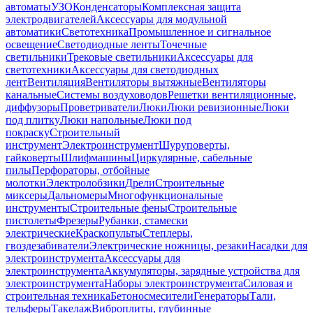
автоматы
УЗО
Конденсаторы
Комплексная защита
электродвигателей
Аксессуары для модульной
автоматики
Светотехника
Промышленное и сигнальное
освещение
Светодиодные ленты
Точечные
светильники
Трековые светильники
Аксессуары для
светотехники
Аксессуары для светодиодных
лент
Вентиляция
Вентиляторы вытяжные
Вентиляторы
канальные
Системы воздуховодов
Решетки вентиляционные,
диффузоры
Проветриватели
Люки
Люки ревизионные
Люки
под плитку
Люки напольные
Люки под
покраску
Строительный
инструмент
Электроинструмент
Шуруповерты,
гайковерты
Шлифмашины
Циркулярные, сабельные
пилы
Перфораторы, отбойные
молотки
Электролобзики
Дрели
Строительные
миксеры
Дальномеры
Многофункциональные
инструменты
Строительные фены
Строительные
пистолеты
Фрезеры
Рубанки, стамески
электрические
Краскопульты
Степлеры,
гвоздезабиватели
Электрические ножницы, резаки
Насадки для
электроинструмента
Аксессуары для
электроинструмента
Аккумуляторы, зарядные устройства для
электроинструмента
Наборы электроинструмента
Силовая и
строительная техника
Бетоносмесители
Генераторы
Тали,
тельферы
Такелаж
Виброплиты, глубинные