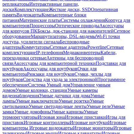
репликаторы
Интерактивные панели,
доски
Комплектующие
Жесткие диски, SSD
Оперативная
память
Видеокарты
Компьютерные блоки
питания
Материнские платы
Системы охлаждения
Корпуса для
компьютеров
Процессоры
Оптические приводы
Аксессуары
для корпусов ПК
Боксы, док-станции для накопителей
Сетевое
оборудование
Маршрутизаторы, DSL-модемы
Wi-Fi точки
доступа, усилители сигнала
Беспроводные
адаптеры
Коммутаторы
Сетевые адаптеры
Powerline
Сетевые
комплектующие
IP-телефония
Медиаконвертеры
Кабели,
переходники сетевые
Антенны для беспроводной
связи
Аксессуары для компьютерной техники
Подставки для
ноутбуков
Аксессуары для ноутбуков
Очки для
компьютера
Рюкзаки для ноутбуков
Сумки, чехлы для
ноутбуков
Средства для ухода за электроникой
Программное
обеспечение
Система Умный дом
Управление умным
домом
Умные колонки, станции
Умные камеры
видеонаблюдения
Умные датчики для дома
Умные
лампы
Умные выключатели
Умные розетки
Умные
светильники
Умные светодиодные ленты
Умные реле
Умные
замки
Умные домофоны
Умные карнизы
Умные
терморегуляторы
Игровая зона
Игровые приставки
Игры для
приставок
Игровые контроллеры
Игровые ноутбуки
Игровые
компьютеры
Игровые видеокарты
Игровые мониторы
Игровые
телевизоры
Игровые мыши
Игровые клавиатуры
Игровые