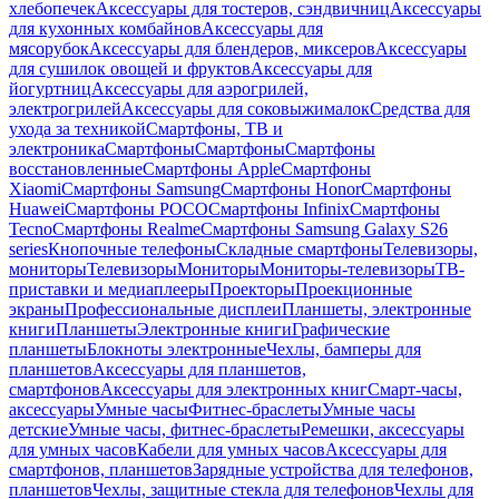
хлебопечек
Аксессуары для тостеров, сэндвичниц
Аксессуары
для кухонных комбайнов
Аксессуары для
мясорубок
Аксессуары для блендеров, миксеров
Аксессуары
для сушилок овощей и фруктов
Аксессуары для
йогуртниц
Аксессуары для аэрогрилей,
электрогрилей
Аксессуары для соковыжималок
Средства для
ухода за техникой
Смартфоны, ТВ и
электроника
Смартфоны
Смартфоны
Смартфоны
восстановленные
Смартфоны Apple
Смартфоны
Xiaomi
Смартфоны Samsung
Смартфоны Honor
Смартфоны
Huawei
Смартфоны POCO
Смартфоны Infinix
Смартфоны
Tecno
Смартфоны Realme
Смартфоны Samsung Galaxy S26
series
Кнопочные телефоны
Складные смартфоны
Телевизоры,
мониторы
Телевизоры
Мониторы
Мониторы-телевизоры
ТВ-
приставки и медиаплееры
Проекторы
Проекционные
экраны
Профессиональные дисплеи
Планшеты, электронные
книги
Планшеты
Электронные книги
Графические
планшеты
Блокноты электронные
Чехлы, бамперы для
планшетов
Аксессуары для планшетов,
смартфонов
Аксессуары для электронных книг
Смарт-часы,
аксессуары
Умные часы
Фитнес-браслеты
Умные часы
детские
Умные часы, фитнес-браслеты
Ремешки, аксессуары
для умных часов
Кабели для умных часов
Аксессуары для
смартфонов, планшетов
Зарядные устройства для телефонов,
планшетов
Чехлы, защитные стекла для телефонов
Чехлы для