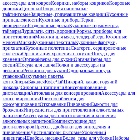
аксессуары для ковров
Коврики, наборы ковриков
Ковровые
дорожки
Циновки
Покрытия напольные
тафтинговые
Защитные, грязезащитные коврики
Кухонные
принадлежности
Кухонные приборы
Терки,
овощерезки
Разделочные доски
Кухонные термометры,
таймеры
Дуршлаги, сита, воронки
Формы, приборы для
приготовления
Молотки для мяса, тендерайзеры
Кухонные
мелочи
Миски
Кухонный текстиль
Кухонные фартуки,
прихватки
Кухонные полотенца
Скатерти, сервировочные
салфетки
Организация хранения на кухне
Посуда для
хранения
Органайзеры для кухни
Органайзеры для
специй
Посуда для ланча
Полки и аксессуары на
рейлинги
Рейлинги для кухни
Одноразовая посуда,
упаковка
Вакуумные пакеты,
контейнеры
Бакалея
Кофе
Чай
Цикорий, какао, горячий
шоколад
Сиропы и топпинги
Консервирование и
дистилляция
Автоклавы для консервирования
Аксессуары для
консервирования
Приспособления для
консервирования
Открывалки
Пивоварни
Емкости для
брожения
Ингредиенты для приготовления алкогольных
напитков
Аксессуары для приготовления и хранения
алкогольных напитков
Комплектующие для
дистилляторов
Прессы, дробилки для виноделия и
пивоварения
Дистилляторы бытовые
Уборочный
инвентарь
Швабры, насадки
Ведра, тазы для уборки
Наборы