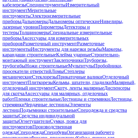
кабелерезы
Специнструменты
Измерительный
инструмент
Мерительные
инструменты
Электроизмерительные
приборы
Дальномеры
Дальномеры оптические
Нивелиры,
лазерные уровни
Пирометры
Детекторы и
тестеры
Толщиномеры
Специальные измерительные
приборы
Аксессуары для измерительных
приборов
Разметочный инструмент
Разметочные
инструменты
Инструменты для нарезки резьбы
Маркеры,
карандаши строительные
Клейма ударные
Строительно-
монтажный инструмент
Заклепочники
Труборезы,
трубогибы
Ножи строительные
Мультитулы
Пробойники,
просекатели отверстий
Ломы
Степлеры
механические
Стеклорезы
Прикаточные валики
Отделочный
инструмент
Плиткорезы
Кельмы, шпатели, гладилки
Малярный,
отделочный инструмент
Скотч, ленты малярные
Диспенсеры
для скотча
Аксессуары для малярных, отделочных
работ
Пленки строительные
Лестницы и стремянки
Лестницы,
стремянки
Чердачные лестницы
Элементы
лестниц
Подъемники строительные
Спецодежда и средства
защиты
Средства индивидуальной
защиты
Огнетушители
Сумки, пояса для
инструментов
Производственная
одежда
Спецодежда
Спецобувь
Организация рабочего
пространства
Фонари, прожекторы
Кейсы, ящики для