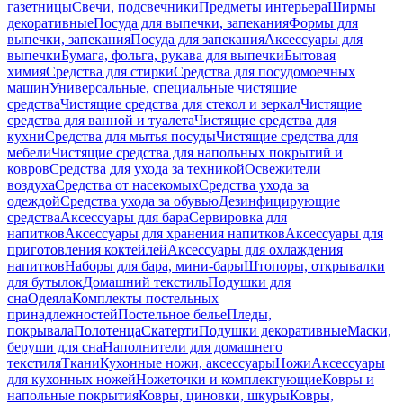
газетницы
Свечи, подсвечники
Предметы интерьера
Ширмы
декоративные
Посуда для выпечки, запекания
Формы для
выпечки, запекания
Посуда для запекания
Аксессуары для
выпечки
Бумага, фольга, рукава для выпечки
Бытовая
химия
Средства для стирки
Средства для посудомоечных
машин
Универсальные, специальные чистящие
средства
Чистящие средства для стекол и зеркал
Чистящие
средства для ванной и туалета
Чистящие средства для
кухни
Средства для мытья посуды
Чистящие средства для
мебели
Чистящие средства для напольных покрытий и
ковров
Средства для ухода за техникой
Освежители
воздуха
Средства от насекомых
Средства ухода за
одеждой
Средства ухода за обувью
Дезинфицирующие
средства
Аксессуары для бара
Сервировка для
напитков
Аксессуары для хранения напитков
Аксессуары для
приготовления коктейлей
Аксессуары для охлаждения
напитков
Наборы для бара, мини-бары
Штопоры, открывалки
для бутылок
Домашний текстиль
Подушки для
сна
Одеяла
Комплекты постельных
принадлежностей
Постельное белье
Пледы,
покрывала
Полотенца
Скатерти
Подушки декоративные
Маски,
беруши для сна
Наполнители для домашнего
текстиля
Ткани
Кухонные ножи, аксессуары
Ножи
Аксессуары
для кухонных ножей
Ножеточки и комплектующие
Ковры и
напольные покрытия
Ковры, циновки, шкуры
Ковры,