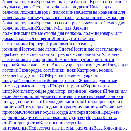
балкона, лоджии
Кресла-мешки для балкона
Кресла подвесные,
стулья садовые
Столы для балкона, лоджии
Шкафы для
балкона, лоджии
Дверцы жалюзийные
Системы хранения для
балкона, лоджии
Журнальные столы, столы-книги
Тумбы для
балкона, лоджии
Кресла-качалки, кресла-маятники
Стулья для
балкона, лоджии
Кресла, пуфы для балкона,
лоджии
Компактные столы для балкона, лоджии
Товары для
дома, бакалея
Освещение
Люстры, потолочные
светильники
Торшеры
Прикроватные лампы,
ночники
Настольные лампы
Споты
Настенные светильники,
бра
Точечные светильники
Трековые светильники
Уличные
светильники, фонари, бра
Лампы
Освещение для картин,
зеркал
Кольцевые лампы
Аксессуары для освещения
Посуда для
готовки
Сковороды, сотейники, воки
Кастрюли, ковши,
казаны
Посуда для СВЧ
Крышки и аксессуары для
посуды
Гастроемкости
Жалюзи, шторы
Жалюзи, рулонные
шторы, римские шторы
Шторы, гардины
Карнизы для
штор
Комплектующие для штор, карнизов, жалюзи
Пленки для
окон
Электроприводные солнцезащитные системы
Столовая
посуда, сервировка
Посуда для напитков
Посуда для горячих
напитков
Посуда для подачи и хранения напитков
Столовые
приборы
Столовая посуда
Посуда для сервировки
Предметы
сервировки
Детская столовая посуда
Декор
Зеркала
Кашпо,
стойки для цветов
Картины, постеры
Часы
интерьерные
Искусственные цветы, растения
Вазы
Ключницы,