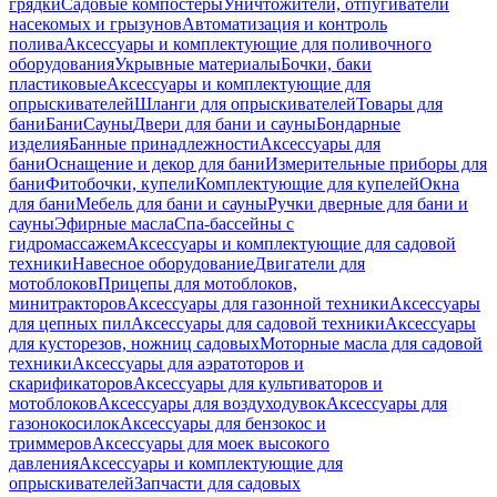
грядки
Садовые компостеры
Уничтожители, отпугиватели
насекомых и грызунов
Автоматизация и контроль
полива
Аксессуары и комплектующие для поливочного
оборудования
Укрывные материалы
Бочки, баки
пластиковые
Аксессуары и комплектующие для
опрыскивателей
Шланги для опрыскивателей
Товары для
бани
Бани
Сауны
Двери для бани и сауны
Бондарные
изделия
Банные принадлежности
Аксессуары для
бани
Оснащение и декор для бани
Измерительные приборы для
бани
Фитобочки, купели
Комплектующие для купелей
Окна
для бани
Мебель для бани и сауны
Ручки дверные для бани и
сауны
Эфирные масла
Спа-бассейны с
гидромассажем
Аксессуары и комплектующие для садовой
техники
Навесное оборудование
Двигатели для
мотоблоков
Прицепы для мотоблоков,
минитракторов
Аксессуары для газонной техники
Аксессуары
для цепных пил
Аксессуары для садовой техники
Аксессуары
для кусторезов, ножниц садовых
Моторные масла для садовой
техники
Аксессуары для аэратоторов и
скарификаторов
Аксессуары для культиваторов и
мотоблоков
Аксессуары для воздуходувок
Аксессуары для
газонокосилок
Аксессуары для бензокос и
триммеров
Аксессуары для моек высокого
давления
Аксессуары и комплектующие для
опрыскивателей
Запчасти для садовых