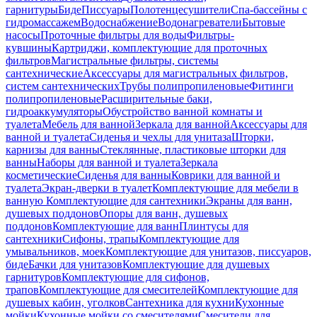
гарнитуры
Биде
Писсуары
Полотенцесушители
Спа-бассейны с
гидромассажем
Водоснабжение
Водонагреватели
Бытовые
насосы
Проточные фильтры для воды
Фильтры-
кувшины
Картриджи, комплектующие для проточных
фильтров
Магистральные фильтры, системы
сантехнические
Аксессуары для магистральных фильтров,
систем сантехнических
Трубы полипропиленовые
Фитинги
полипропиленовые
Расширительные баки,
гидроаккумуляторы
Обустройство ванной комнаты и
туалета
Мебель для ванной
Зеркала для ванной
Аксессуары для
ванной и туалета
Сиденья и чехлы для унитаза
Шторки,
карнизы для ванны
Стеклянные, пластиковые шторки для
ванны
Наборы для ванной и туалета
Зеркала
косметические
Сиденья для ванны
Коврики для ванной и
туалета
Экран-дверки в туалет
Комплектующие для мебели в
ванную
Комплектующие для сантехники
Экраны для ванн,
душевых поддонов
Опоры для ванн, душевых
поддонов
Комплектующие для ванн
Плинтусы для
сантехники
Сифоны, трапы
Комплектующие для
умывальников, моек
Комплектующие для унитазов, писсуаров,
биде
Бачки для унитазов
Комплектующие для душевых
гарнитуров
Комплектующие для сифонов,
трапов
Комплектующие для смесителей
Комплектующие для
душевых кабин, уголков
Сантехника для кухни
Кухонные
мойки
Кухонные мойки со смесителями
Смесители для