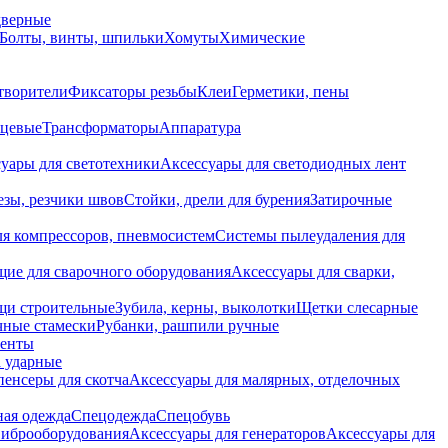
дверные
Болты, винты, шпильки
Хомуты
Химические
творители
Фиксаторы резьбы
Клеи
Герметики, пены
нцевые
Трансформаторы
Аппаратура
уары для светотехники
Аксессуары для светодиодных лент
езы, резчики швов
Стойки, дрели для бурения
Затирочные
ля компрессоров, пневмосистем
Системы пылеудаления для
ие для сварочного оборудования
Аксессуары для сварки,
щи строительные
Зубила, керны, выколотки
Щетки слесарные
чные стамески
Рубанки, рашпили ручные
енты
 ударные
енсеры для скотча
Аксессуары для малярных, отделочных
ная одежда
Спецодежда
Спецобувь
виброоборудования
Аксессуары для генераторов
Аксессуары для