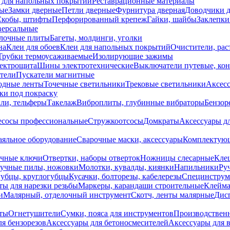
 для напольных покрытий
Реставрационные материалы
ые
Замки дверные
Петли дверные
Фурнитура дверная
Доводчики 
Скобы, штифты
Перфорированный крепеж
Гайки, шайбы
Заклепки
ерсальные
лочные плиты
Багеты, молдинги, уголки
на
Клеи для обоев
Клеи для напольных покрытий
Очистители, рас
Трубки термоусаживаемые
Изолирующие зажимы
лектрощита
Шины электротехнические
Выключатели путевые, ко
атели
Пускатели магнитные
одные ленты
Точечные светильники
Трековые светильники
Аксесс
и под покраску
ли, тельферы
Такелаж
Виброплиты, глубинные вибраторы
Бензор
сосы профессиональные
Стружкоотсосы
Домкраты
Аксессуары д
аяльное оборудование
Сварочные маски, аксессуары
Комплектующ
ечные ключи
Отвертки, наборы отверток
Ножницы слесарные
Кле
учные пилы, ножовки
Молотки, кувалды, киянки
Напильники
Ру
убцы, круглогубцы
Кусачки, болторезы, кабелерезы
Специнструм
ы для нарезки резьбы
Маркеры, карандаши строительные
Клейма
и
Малярный, отделочный инструмент
Скотч, ленты малярные
Дисп
иты
Огнетушители
Сумки, пояса для инструментов
Производствен
я бензорезов
Аксессуары для бетоносмесителей
Аксессуары для 