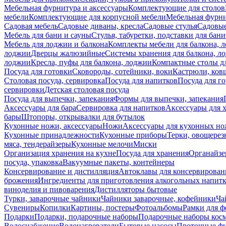
Мебельная фурнитура и аксессуары
Комплектующие для столов
мебели
Комплектующие для корпусной мебели
Мебельная фурн
Садовая мебель
Садовые диваны, кресла
Садовые стулья
Садовые
Мебель для бани и сауны
Стулья, табуретки, подставки для бани
Мебель для лоджии и балкона
Комплекты мебели для балкона, 
лоджии
Дверцы жалюзийные
Системы хранения для балкона, л
лоджии
Кресла, пуфы для балкона, лоджии
Компактные столы дл
Посуда для готовки
Сковороды, сотейники, воки
Кастрюли, ков
Столовая посуда, сервировка
Посуда для напитков
Посуда для г
сервировки
Детская столовая посуда
Посуда для выпечки, запекания
Формы для выпечки, запекания
Аксессуары для бара
Сервировка для напитков
Аксессуары для 
бары
Штопоры, открывалки для бутылок
Кухонные ножи, аксессуары
Ножи
Аксессуары для кухонных н
Кухонные принадлежности
Кухонные приборы
Терки, овощерез
мяса, тендерайзеры
Кухонные мелочи
Миски
Организация хранения на кухне
Посуда для хранения
Органайзе
посуда, упаковка
Вакуумные пакеты, контейнеры
Консервирование и дистилляция
Автоклавы для консервирован
брожения
Ингредиенты для приготовления алкогольных напит
виноделия и пивоварения
Дистилляторы бытовые
Турки, заварочные чайники
Чайники заварочные, кофейники
Ча
Сувениры
Копилки
Картины, постеры
Фотоальбомы
Рамки для ф
Подарки
Подарки, подарочные наборы
Подарочные наборы косм
Водоснабжение
Водонагреватели
Бытовые насосы
Проточные фи