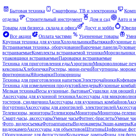
Бытовая техника
Смартфоны, ТВ и электроника
Комп
отделка
Строительный инструмент
Дом и сад
Авто и 
Товары для бизнеса, склада и офиса
Досуг и хобби
Ювели
Все акции
Оплата частями
Уцененные товары
Умны
Крупная техника для кухни
Холодильники
Вытяжки
Кухонные 
Встраиваемая техника, оборудование
Варочные панели
Духовые
встраиваемые
Комплекты встраиваемой техники
Морозильники 
упаковщики встраиваемые
Пароварки встраиваемые
Техника для приготовления еды
Аэрогрили
Микроволновые пе
кексницы
Хлебопечки
Ростеры, мини-печи
Йогуртницы, морож
фритюрницы
Яйцеварки
Попкорницы
Техника для приготовления напитков
Электрочайники
Кофевар
Техника для измельчения продуктов
Блендеры
Кухонные комбай
Мелкая техника
Весы кухонные, бытовые
Сушилки для овощей 
Аксессуары для кухонной техники
Аксессуары для микроволно
тостеров, сэндвичниц
Аксессуары для кухонных комбайнов
Акс
йогуртниц
Аксессуары для аэрогрилей, электрогрилей
Аксессуа
Телевизоры, мониторы
Телевизоры
Мониторы
Мониторы-телеви
Смарт-часы, аксессуары
Умные часы
Фитнес-браслеты
Умные ча
Фото, видеосъемка
Фотоаппараты
Видеокамеры
Экшн-камеры
Ка
видеокамер
Аксессуары для объективов
Штативы
Цифровые фот
Оборудование для фотостудии
Кольцевые лампы
Фоны для фото