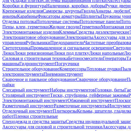
для укладки плитки
Системы выравнивания плитки
Аксессуары
Коробки и фурнитура
Наличники, коробки, доборы
Ручки дверн
Крепежные изделия
Саморезы, шурупы
Гвозди
Анкеры, дюбели
анкеры
Карабины
Фиксаторы арматуры
Шплинты
Пружины унив
Отделка потолка
Потолочные системы
Потолочные панели
Пото
Пены, клеи, герметики
Жидкие гвозди
Герметики
Монтажная пе
Электромонтажные изделия
Клеммы
Средства диэлектрические
Электрощитовое оборудование
Электрощиты
Аксессуары для э
управления
Рубильники
Предохранители
Частотные преобразов
Светотехника
Промышленное и сигнальное освещение
Светоди
Люки
Люки ревизионные
Люки под плитку
Люки напольные
Люк
Силовая и строительная техника
Бетоносмесители
Генераторы
Та
машины
Гидроинструмент
Погрузчики
Строительное оборудование
Компрессоры
Тепловые пушки
Пыле
электроинструмента
Пневмоинструмент
Сварочное и паяльное оборудование
Сварочное оборудование
П
пайки
Слесарный инструмент
Наборы инструментов
Головки, биты
Га
Столярный инструмент
Тиски, струбцины, гейферные зажимы
Р
Электромонтажный инструмент
Обжимной инструмент
Плоског
Разметочный инструмент
Разметочные инструменты
Инструмент
Отделочный инструмент
Плиткорезы
Кельмы, шпатели, гладилк
работ
Пленки строительные
Спецодежда и средства защиты
Средства индивидуальной защ
Аксессуары для силовой и строительной техники
Аксессуары дл