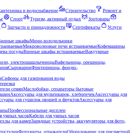
антехника и водоснабжение
Строительство
Ремонт и
ье
Спорт
Туризм, активный отдых
Зоотовары
я
Запчасти и принадлежности
Сертификаты
Услуги
Винные шкафы
Мини-холодильники
траиваемые
Микроволновые печи встраиваемые
Кофемашины
ева посуды
Винные шкафы встраиваемые
Вакуумные
рили, электрошашлычницы
Вафельницы, орешницы,
ания
Сыроварни
Фритюрницы, фондю-
а
Сифоны для газирования воды
терезки
тели семян
Маслобойки, сепараторы бытовые
машин
Аксессуары для мультиварок, хлебопечек
Аксессуары для
ссуары для сушилок овощей и фруктов
Аксессуары для
раны
Профессиональные дисплеи
я умных часов
Кабели для умных часов
ехлы для камер
Зарядные устройства, аккумуляторы для фото,
тостудии
Фотозонты, отражатели
Оборудование для предметной