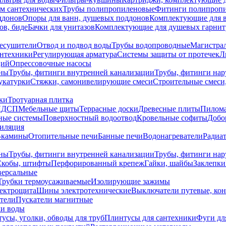
ем сантехнических
Трубы полипропиленовые
Фитинги полипроп
ддонов
Опоры для ванн, душевых поддонов
Комплектующие для 
ов, биде
Бачки для унитазов
Комплектующие для душевых гарнит
есушители
Отвод и подвод воды
Трубы водопроводные
Магистрал
антехники
Регулирующая арматура
Системы защиты от протечек
Л
ций
Опрессовочные насосы
ны
Трубы, фитинги внутренней канализации
Трубы, фитинги на
катурки
Стяжки, самонивелирующие смеси
Строительные смеси,
ки
Тротуарная плитка
ЛДСП
Мебельные щиты
Террасные доски
Древесные плиты
Пилом
ные системы
Поверхностный водоотвод
Кровельные софиты
Добо
тиляция
-камины
Отопительные печи
Банные печи
Водонагреватели
Радиат
ны
Трубы, фитинги внутренней канализации
Трубы, фитинги на
Скобы, штифты
Перфорированный крепеж
Гайки, шайбы
Заклепки
ерсальные
Трубки термоусаживаемые
Изолирующие зажимы
лектрощита
Шины электротехнические
Выключатели путевые, ко
атели
Пускатели магнитные
ки воды
усы, уголки, обводы для труб
Плинтусы для сантехники
Фуги дл