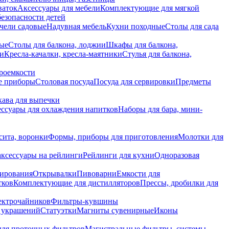
ваток
Аксессуары для мебели
Комплектующие для мягкой
безопасности детей
чели садовые
Надувная мебель
Кухни походные
Столы для сада
вые
Столы для балкона, лоджии
Шкафы для балкона,
ии
Кресла-качалки, кресла-маятники
Стулья для балкона,
роемкости
е приборы
Столовая посуда
Посуда для сервировки
Предметы
укава для выпечки
ссуары для охлаждения напитков
Наборы для бара, мини-
сита, воронки
Формы, приборы для приготовления
Молотки для
аксессуары на рейлинги
Рейлинги для кухни
Одноразовая
вирования
Открывалки
Пивоварни
Емкости для
тков
Комплектующие для дистилляторов
Прессы, дробилки для
лектрочайников
Фильтры-кувшины
я украшений
Статуэтки
Магниты сувенирные
Иконы
ля проточных фильтров
Магистральные фильтры, системы