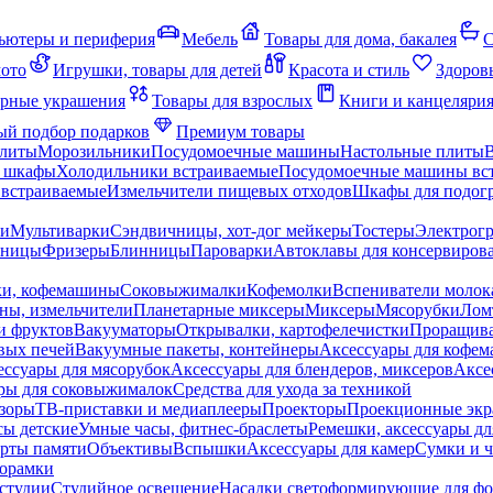
ьютеры и периферия
Мебель
Товары для дома, бакалея
С
мото
Игрушки, товары для детей
Красота и стиль
Здоров
рные украшения
Товары для взрослых
Книги и канцеляри
й подбор подарков
Премиум товары
плиты
Морозильники
Посудомоечные машины
Настольные плиты
 шкафы
Холодильники встраиваемые
Посудомоечные машины вс
встраиваемые
Измельчители пищевых отходов
Шкафы для подогр
чи
Мультиварки
Сэндвичницы, хот-дог мейкеры
Тостеры
Электрог
еницы
Фризеры
Блинницы
Пароварки
Автоклавы для консервиров
ки, кофемашины
Соковыжималки
Кофемолки
Вспениватели молок
ны, измельчители
Планетарные миксеры
Миксеры
Мясорубки
Лом
и фруктов
Вакууматоры
Открывалки, картофелечистки
Проращива
вых печей
Вакуумные пакеты, контейнеры
Аксессуары для кофе
ессуары для мясорубок
Аксессуары для блендеров, миксеров
Аксе
ры для соковыжималок
Средства для ухода за техникой
зоры
ТВ-приставки и медиаплееры
Проекторы
Проекционные эк
сы детские
Умные часы, фитнес-браслеты
Ремешки, аксессуары дл
рты памяти
Объективы
Вспышки
Аксессуары для камер
Сумки и ч
орамки
студии
Студийное освещение
Насадки светоформирующие для фо