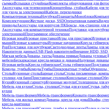
съемки
Вспышки студийные
Комплекты оборудования для фото
Аксессуары для телевизоров
Кронштейны, стойки
Кабели для т
для ухода за электроникой
Кабели, переходники
Компьютерная техника
Ноутбуки
Планшеты
Моноблоки
Компью
Комплектующие
Жесткие диски, SSD
Оперативная память
Видео
приводы
Аксессуары для корпусов ПК
Боксы, док-станции для 
Аксессуары для компьютерной техники
Подставки для ноутбук
электроникой
Программное обеспечение
Игровая зона
Игровые приставки
Игры для приставок
Игровые 
мыши
Игровые клавиатуры
Игровые наушники
Кресла геймерск
Pop
Подставки для ноутбуков
Светодиодные ленты
Лампы для м
Накопители данных
USB Flash накопители
Внешние HDD, SSD 
Мягкая мебель
Диваны, тахты
Диваны прямые
Диваны угловые
Д
мебели
Бескаркасные кресла-мешки и диваны
Надувные диваны
Игровая мебель
Кресла геймерские
Столы геймерские
Подставки
Комоды, тумбы
Комоды
Тумбы
Прикроватные тумбы
Обувницы, 
Столы
Кухонные столы
Барные столы
Столы письменные, комп
столики для бани
Приставные столики
Консольные столики
Обе
Кухня
Кухонный гарнитур
Кухонные модули
Столешницы для к
Мебель для кухни
Столы, столики
Стулья для кухни
Стулья, таб
кухни
Мебель-трансформер
Мебель-трансформер
Кровати-трансформе
Мебель для жилых комнат
Диваны, кресла для дома
Шкафы, стен
кресла-маятники
Мебель для прихожей
Секции, тумбы в прихожую
Полки и сист