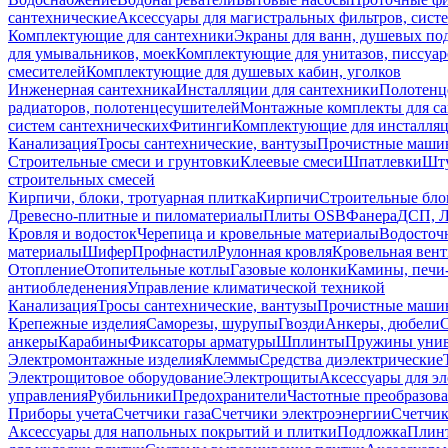
сантехнические
Аксессуары для магистральных фильтров, сист
Комплектующие для сантехники
Экраны для ванн, душевых по
для умывальников, моек
Комплектующие для унитазов, писсуар
смесителей
Комплектующие для душевых кабин, уголков
Инженерная сантехника
Инсталляции для сантехники
Полотенц
радиаторов, полотенцесушителей
Монтажные комплекты для с
систем сантехнических
Фитинги
Комплектующие для инсталля
Канализация
Тросы сантехнические, вантузы
Прочистные маши
Строительные смеси и грунтовки
Клеевые смеси
Шпатлевки
Шту
строительных смесей
Кирпичи, блоки, тротуарная плитка
Кирпичи
Строительные бло
Древесно-плитные и пиломатериалы
Плиты OSB
Фанера
ДСП, 
Кровля и водосток
Черепица и кровельные материалы
Водосточ
материалы
Шифер
Профнастил
Рулонная кровля
Кровельная вен
Отопление
Отопительные котлы
Газовые колонки
Камины, печи
антиобледенения
Управление климатической техникой
Канализация
Тросы сантехнические, вантузы
Прочистные маши
Крепежные изделия
Саморезы, шурупы
Гвозди
Анкеры, дюбели
анкеры
Карабины
Фиксаторы арматуры
Шплинты
Пружины унив
Электромонтажные изделия
Клеммы
Средства диэлектрические
Электрощитовое оборудование
Электрощиты
Аксессуары для э
управления
Рубильники
Предохранители
Частотные преобразов
Приборы учета
Счетчики газа
Счетчики электроэнергии
Счетчи
Аксессуары для напольных покрытий и плитки
Подложка
Плинт