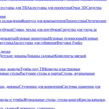
сессуары для ТВ
Аксессуары для проектора
Очки 3D
Средства
ание
 охлаждения
Корпуса для компьютеров
Процессоры
Оптические
утбуков
Сумки, чехлы для ноутбуков
Средства для ухода за
деокарты
Игровые мониторы
Игровые телевизоры
Игровые
акустика
Аксессуары для геймеров
Фигурки Funko
 диски
Детские диваны
Диваны садовые
Комплекты мягкой
ики, комоды
Тумбы под ТВ
Комоды пластиковые
довые столы
Растущие столы и парты
Столы, журнальные
ки, диваны
Стульчики для кормления
Системы хранения для
моды и тумбы
Журнальные столы, столы-книги
Кресла-качалки,
ки, скамьи
Ключницы, газетницы