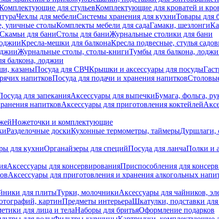
Комплектующие для стульев
Комплектующие для кроватей и кро
итура
Чехлы для мебели
Системы хранения для кухни
Товары для 
, уличные столы
Комплекты мебели для сада
Гамаки, шезлонги
Ка
Скамьи для бани
Столы для бани
Журнальные столики для бани
лоджии
Кресла-мешки для балкона
Кресла подвесные, стулья садо
оджии
Журнальные столы, столы-книги
Тумбы для балкона, лодж
я балкона, лоджии
ши, казаны
Посуда для СВЧ
Крышки и аксессуары для посуды
Гаст
орячих напитков
Посуда для подачи и хранения напитков
Столовы
Посуда для запекания
Аксессуары для выпечки
Бумага, фольга, р
хранения напитков
Аксессуары для приготовления коктейлей
Аксе
ожей
Ножеточки и комплектующие
ки
Разделочные доски
Кухонные термометры, таймеры
Дуршлаги, 
ры для кухни
Органайзеры для специй
Посуда для ланча
Полки и 
ия
Аксессуары для консервирования
Приспособления для консер
ков
Аксессуары для приготовления и хранения алкогольных напи
йники для плиты
Турки, молочники
Аксессуары для чайников, э
отографий, картин
Предметы интерьера
Шкатулки, подставки дл
етики для лица и тела
Наборы для бритья
Оформление подарков
льтры для воды
Фильтры-кувшины
Картриджи, комплектующие д