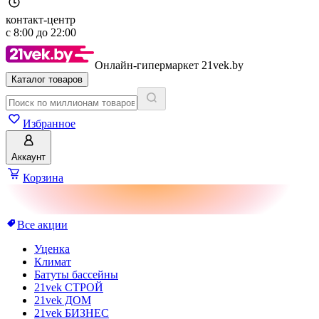
контакт-центр
с
8:00
до
22:00
Онлайн-гипермаркет 21vek.by
Каталог товаров
Избранное
Аккаунт
Корзина
Все акции
Уценка
Климат
Батуты бассейны
21vek СТРОЙ
21vek ДОМ
21vek БИЗНЕС