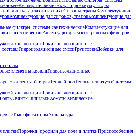
иленовые
Расширительные баки, гидроаккумуляторы
ванн
Плинтусы для сантехники
Сифоны, трапы
Комплектующие
уров
Комплектующие для сифонов, трапов
Комплектующие для
ьные фильтры, системы сантехнические
Комплектующие для
юки сантехнические
Аксессуары для магистральных фильтров,
ружной канализации
Люки канализационные
 составы
Гидроизоляционные смеси
Грунтовки
Добавки для
атериалы
рные элементы кровли
Гидроизоляционные
оры отопления, батареи
Теплый пол
Теплые плинтусы
Системы
ружной канализации
Люки канализационные
Болты, винты, шпильки
Хомуты
Химические
нцевые
Трансформаторы
Аппаратура
я плитки
Порожки, профили для пола и плитки
Приспособления