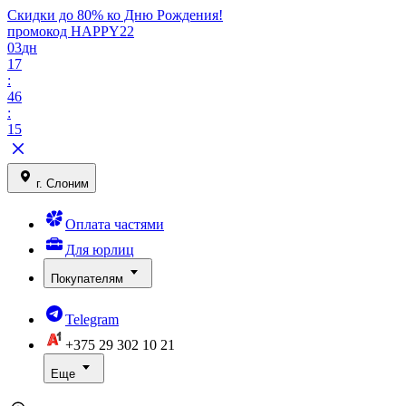
Скидки до 80% ко Дню Рождения!
промокод HAPPY22
03
дн
17
:
46
:
15
г. Слоним
Оплата частями
Для юрлиц
Покупателям
Telegram
+375 29
302 10 21
Еще