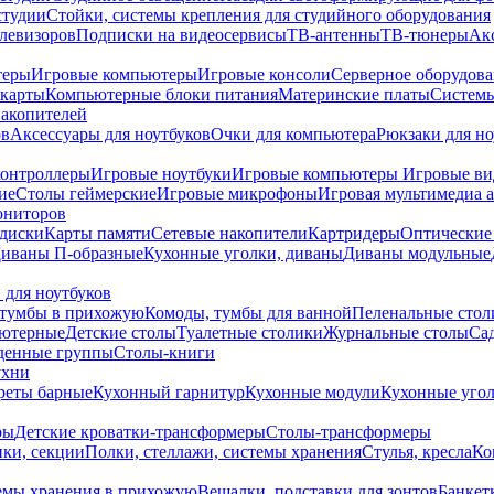
студии
Стойки, системы крепления для студийного оборудования
елевизоров
Подписки на видеосервисы
ТВ-антенны
ТВ-тюнеры
Ак
теры
Игровые компьютеры
Игровые консоли
Серверное оборудов
карты
Компьютерные блоки питания
Материнские платы
Системы
накопителей
ов
Аксессуары для ноутбуков
Очки для компьютера
Рюкзаки для но
контроллеры
Игровые ноутбуки
Игровые компьютеры
Игровые ви
ие
Столы геймерские
Игровые микрофоны
Игровая мультимедиа 
ониторов
диски
Карты памяти
Сетевые накопители
Картридеры
Оптические
иваны П-образные
Кухонные уголки, диваны
Диваны модульные
 для ноутбуков
тумбы в прихожую
Комоды, тумбы для ванной
Пеленальные стол
ьютерные
Детские столы
Туалетные столики
Журнальные столы
Са
денные группы
Столы-книги
ухни
уреты барные
Кухонный гарнитур
Кухонные модули
Кухонные угол
ры
Детские кроватки-трансформеры
Столы-трансформеры
ки, секции
Полки, стеллажи, системы хранения
Стулья, кресла
Ко
емы хранения в прихожую
Вешалки, подставки для зонтов
Банкет