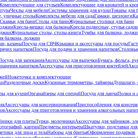
Комплектующие для стульев
Комплектующие для кроватей и кро
итура
Чехлы для мебели
Системы хранения для кухни
Товары для 
, уличные столы
Комплекты мебели для сада
Гамаки, шезлонги
Ка
Скамьи для бани
Столы для бани
Журнальные столики для бани
лоджии
Кресла-мешки для балкона
Кресла подвесные, стулья садо
оджии
Журнальные столы, столы-книги
Тумбы для балкона, лодж
я балкона, лоджии
ши, казаны
Посуда для СВЧ
Крышки и аксессуары для посуды
Гаст
орячих напитков
Посуда для подачи и хранения напитков
Столовы
Посуда для запекания
Аксессуары для выпечки
Бумага, фольга, р
хранения напитков
Аксессуары для приготовления коктейлей
Аксе
ожей
Ножеточки и комплектующие
ки
Разделочные доски
Кухонные термометры, таймеры
Дуршлаги, 
ры для кухни
Органайзеры для специй
Посуда для ланча
Полки и 
ия
Аксессуары для консервирования
Приспособления для консер
ков
Аксессуары для приготовления и хранения алкогольных напи
йники для плиты
Турки, молочники
Аксессуары для чайников, э
отографий, картин
Предметы интерьера
Шкатулки, подставки дл
етики для лица и тела
Наборы для бритья
Оформление подарков
льтры для воды
Фильтры-кувшины
Картриджи, комплектующие д