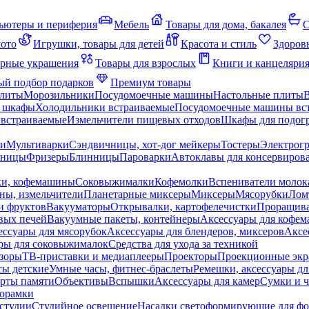
ьютеры и периферия
Мебель
Товары для дома, бакалея
С
мото
Игрушки, товары для детей
Красота и стиль
Здоров
рные украшения
Товары для взрослых
Книги и канцеляри
й подбор подарков
Премиум товары
плиты
Морозильники
Посудомоечные машины
Настольные плиты
 шкафы
Холодильники встраиваемые
Посудомоечные машины вс
встраиваемые
Измельчители пищевых отходов
Шкафы для подогр
чи
Мультиварки
Сэндвичницы, хот-дог мейкеры
Тостеры
Электрог
еницы
Фризеры
Блинницы
Пароварки
Автоклавы для консервиров
ки, кофемашины
Соковыжималки
Кофемолки
Вспениватели молок
ны, измельчители
Планетарные миксеры
Миксеры
Мясорубки
Лом
и фруктов
Вакууматоры
Открывалки, картофелечистки
Проращива
вых печей
Вакуумные пакеты, контейнеры
Аксессуары для кофе
ессуары для мясорубок
Аксессуары для блендеров, миксеров
Аксе
ры для соковыжималок
Средства для ухода за техникой
зоры
ТВ-приставки и медиаплееры
Проекторы
Проекционные эк
сы детские
Умные часы, фитнес-браслеты
Ремешки, аксессуары дл
рты памяти
Объективы
Вспышки
Аксессуары для камер
Сумки и ч
орамки
студии
Студийное освещение
Насадки светоформирующие для фо