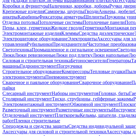
для укладки плитки
Системы выравнивания плитки
Аксессуары
Коробки и фурнитура
Наличники, коробки, доборы
Ручки дверн
Крепежные изделия
Саморезы, шурупы
Гвозди
Анкеры, дюбели
анкеры
Карабины
Фиксаторы арматуры
Шплинты
Пружины унив
Отделка потолка
Потолочные системы
Потолочные панели
Пото
Пены, клеи, герметики
Жидкие гвозди
Герметики
Монтажная пе
Электромонтажные изделия
Клеммы
Средства диэлектрические
Электрощитовое оборудование
Электрощиты
Аксессуары для э
управления
Рубильники
Предохранители
Частотные преобразов
Светотехника
Промышленное и сигнальное освещение
Светоди
Люки
Люки ревизионные
Люки под плитку
Люки напольные
Люк
Силовая и строительная техника
Бетоносмесители
Генераторы
Та
машины
Гидроинструмент
Погрузчики
Строительное оборудование
Компрессоры
Тепловые пушки
Пыле
электроинструмента
Пневмоинструмент
Сварочное и паяльное оборудование
Сварочное оборудование
П
пайки
Слесарный инструмент
Наборы инструментов
Головки, биты
Га
Столярный инструмент
Тиски, струбцины, гейферные зажимы
Р
Электромонтажный инструмент
Обжимной инструмент
Плоског
Разметочный инструмент
Разметочные инструменты
Инструмент
Отделочный инструмент
Плиткорезы
Кельмы, шпатели, гладилк
работ
Пленки строительные
Спецодежда и средства защиты
Средства индивидуальной защ
Аксессуары для силовой и строительной техники
Аксессуары дл