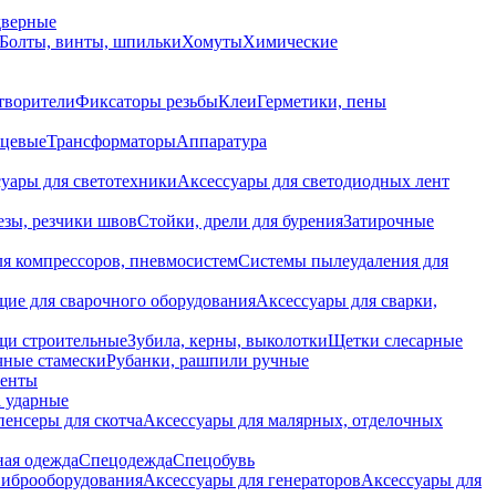
дверные
Болты, винты, шпильки
Хомуты
Химические
творители
Фиксаторы резьбы
Клеи
Герметики, пены
нцевые
Трансформаторы
Аппаратура
уары для светотехники
Аксессуары для светодиодных лент
езы, резчики швов
Стойки, дрели для бурения
Затирочные
ля компрессоров, пневмосистем
Системы пылеудаления для
ие для сварочного оборудования
Аксессуары для сварки,
щи строительные
Зубила, керны, выколотки
Щетки слесарные
чные стамески
Рубанки, рашпили ручные
енты
 ударные
енсеры для скотча
Аксессуары для малярных, отделочных
ная одежда
Спецодежда
Спецобувь
виброоборудования
Аксессуары для генераторов
Аксессуары для