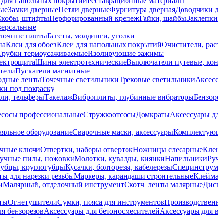
 для напольных покрытий
Реставрационные материалы
ые
Замки дверные
Петли дверные
Фурнитура дверная
Доводчики 
Скобы, штифты
Перфорированный крепеж
Гайки, шайбы
Заклепки
ерсальные
лочные плиты
Багеты, молдинги, уголки
на
Клеи для обоев
Клеи для напольных покрытий
Очистители, рас
Трубки термоусаживаемые
Изолирующие зажимы
лектрощита
Шины электротехнические
Выключатели путевые, ко
атели
Пускатели магнитные
одные ленты
Точечные светильники
Трековые светильники
Аксесс
и под покраску
ли, тельферы
Такелаж
Виброплиты, глубинные вибраторы
Бензор
сосы профессиональные
Стружкоотсосы
Домкраты
Аксессуары д
аяльное оборудование
Сварочные маски, аксессуары
Комплектующ
ечные ключи
Отвертки, наборы отверток
Ножницы слесарные
Кле
учные пилы, ножовки
Молотки, кувалды, киянки
Напильники
Ру
убцы, круглогубцы
Кусачки, болторезы, кабелерезы
Специнструм
ы для нарезки резьбы
Маркеры, карандаши строительные
Клейма
и
Малярный, отделочный инструмент
Скотч, ленты малярные
Дисп
иты
Огнетушители
Сумки, пояса для инструментов
Производствен
я бензорезов
Аксессуары для бетоносмесителей
Аксессуары для 