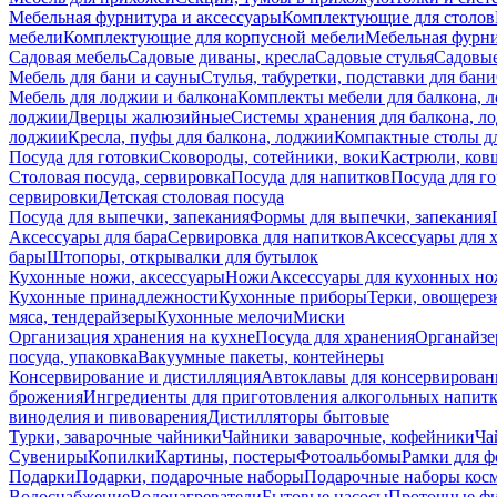
Мебельная фурнитура и аксессуары
Комплектующие для столов
мебели
Комплектующие для корпусной мебели
Мебельная фурн
Садовая мебель
Садовые диваны, кресла
Садовые стулья
Садовые
Мебель для бани и сауны
Стулья, табуретки, подставки для бани
Мебель для лоджии и балкона
Комплекты мебели для балкона, 
лоджии
Дверцы жалюзийные
Системы хранения для балкона, л
лоджии
Кресла, пуфы для балкона, лоджии
Компактные столы дл
Посуда для готовки
Сковороды, сотейники, воки
Кастрюли, ков
Столовая посуда, сервировка
Посуда для напитков
Посуда для г
сервировки
Детская столовая посуда
Посуда для выпечки, запекания
Формы для выпечки, запекания
Аксессуары для бара
Сервировка для напитков
Аксессуары для 
бары
Штопоры, открывалки для бутылок
Кухонные ножи, аксессуары
Ножи
Аксессуары для кухонных н
Кухонные принадлежности
Кухонные приборы
Терки, овощерез
мяса, тендерайзеры
Кухонные мелочи
Миски
Организация хранения на кухне
Посуда для хранения
Органайзе
посуда, упаковка
Вакуумные пакеты, контейнеры
Консервирование и дистилляция
Автоклавы для консервирован
брожения
Ингредиенты для приготовления алкогольных напит
виноделия и пивоварения
Дистилляторы бытовые
Турки, заварочные чайники
Чайники заварочные, кофейники
Ча
Сувениры
Копилки
Картины, постеры
Фотоальбомы
Рамки для ф
Подарки
Подарки, подарочные наборы
Подарочные наборы косм
Водоснабжение
Водонагреватели
Бытовые насосы
Проточные фи