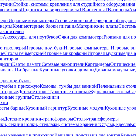
студии
Стойки, системы крепления для студийного оборудования
елевизоров
Подписки на видеосервисы
ТВ-антенны
ТВ-тюнеры
Ак
теры
Игровые компьютеры
Игровые консоли
Серверное оборудов
карты
Компьютерные блоки питания
Материнские платы
Системы
накопителей
ов
Аксессуары для ноутбуков
Очки для компьютера
Рюкзаки для но
контроллеры
Игровые ноутбуки
Игровые компьютеры
Игровые ви
ие
Столы геймерские
Игровые микрофоны
Игровая мультимедиа 
ониторов
диски
Карты памяти
Сетевые накопители
Картридеры
Оптические
иваны П-образные
Кухонные уголки, диваны
Диваны модульные
 для ноутбуков
тумбы в прихожую
Комоды, тумбы для ванной
Пеленальные стол
ьютерные
Детские столы
Туалетные столики
Журнальные столы
Са
денные группы
Столы-книги
ухни
уреты барные
Кухонный гарнитур
Кухонные модули
Кухонные угол
ры
Детские кроватки-трансформеры
Столы-трансформеры
ки, секции
Полки, стеллажи, системы хранения
Стулья, кресла
Ко
емы хранения в прихожую
Вешалки, подставки для зонтов
Банкет