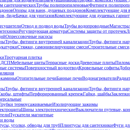
ем сантехнических
Трубы полипропиленовые
Фитинги полипроп
ддонов
Опоры для ванн, душевых поддонов
Комплектующие для 
ов, биде
Бачки для унитазов
Комплектующие для душевых гарнит
есушители
Отвод и подвод воды
Трубы водопроводные
Магистрал
антехники
Регулирующая арматура
Системы защиты от протечек
Л
ций
Опрессовочные насосы
ны
Трубы, фитинги внутренней канализации
Трубы, фитинги на
катурки
Стяжки, самонивелирующие смеси
Строительные смеси,
ки
Тротуарная плитка
ЛДСП
Мебельные щиты
Террасные доски
Древесные плиты
Пилом
ные системы
Поверхностный водоотвод
Кровельные софиты
Добо
тиляция
-камины
Отопительные печи
Банные печи
Водонагреватели
Радиат
ны
Трубы, фитинги внутренней канализации
Трубы, фитинги на
Скобы, штифты
Перфорированный крепеж
Гайки, шайбы
Заклепки
ерсальные
Трубки термоусаживаемые
Изолирующие зажимы
лектрощита
Шины электротехнические
Выключатели путевые, ко
атели
Пускатели магнитные
ки воды
усы, уголки, обводы для труб
Плинтусы для сантехники
Фуги дл