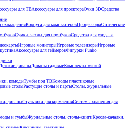
сессуары для ТВ
Аксессуары для проектора
Очки 3D
Средства
ание
 охлаждения
Корпуса для компьютеров
Процессоры
Оптические
утбуков
Сумки, чехлы для ноутбуков
Средства для ухода за
деокарты
Игровые мониторы
Игровые телевизоры
Игровые
акустика
Аксессуары для геймеров
Фигурки Funko
 диски
Детские диваны
Диваны садовые
Комплекты мягкой
ики, комоды
Тумбы под ТВ
Комоды пластиковые
довые столы
Растущие столы и парты
Столы, журнальные
ки, диваны
Стульчики для кормления
Системы хранения для
моды и тумбы
Журнальные столы, столы-книги
Кресла-качалки,
ки, скамьи
Ключницы, газетницы