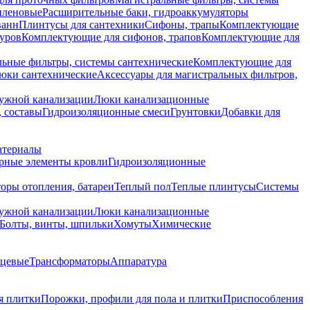
иленовые
Расширительные баки, гидроаккумуляторы
ванн
Плинтусы для сантехники
Сифоны, трапы
Комплектующие
уров
Комплектующие для сифонов, трапов
Комплектующие для
ьные фильтры, системы сантехнические
Комплектующие для
юки сантехнические
Аксессуары для магистральных фильтров,
ружной канализации
Люки канализационные
 составы
Гидроизоляционные смеси
Грунтовки
Добавки для
атериалы
рные элементы кровли
Гидроизоляционные
оры отопления, батареи
Теплый пол
Теплые плинтусы
Системы
ружной канализации
Люки канализационные
Болты, винты, шпильки
Хомуты
Химические
нцевые
Трансформаторы
Аппаратура
я плитки
Порожки, профили для пола и плитки
Приспособления