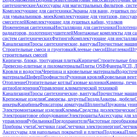
сантехнические
Аксессуары для магистральных фильтров, сист
Комплектующие для сантехники
Экраны для ванн, душевых по
для умывальников, моек
Комплектующие для унитазов, писсуар
смесителей
Комплектующие для душевых кабин, уголков
Инженерная сантехника
Инсталляции для сантехники
Полотенц
радиаторов, полотенцесушителей
Монтажные комплекты для с
систем сантехнических
Фитинги
Комплектующие для инсталля
Канализация
Тросы сантехнические, вантузы
Прочистные маши
Строительные смеси и грунтовки
Клеевые смеси
Шпатлевки
Шту
строительных смесей
Кирпичи, блоки, тротуарная плитка
Кирпичи
Строительные бло
Древесно-плитные и пиломатериалы
Плиты OSB
Фанера
ДСП, 
Кровля и водосток
Черепица и кровельные материалы
Водосточ
материалы
Шифер
Профнастил
Рулонная кровля
Кровельная вен
Отопление
Отопительные котлы
Газовые колонки
Камины, печи
антиобледенения
Управление климатической техникой
Канализация
Тросы сантехнические, вантузы
Прочистные маши
Крепежные изделия
Саморезы, шурупы
Гвозди
Анкеры, дюбели
анкеры
Карабины
Фиксаторы арматуры
Шплинты
Пружины унив
Электромонтажные изделия
Клеммы
Средства диэлектрические
Электрощитовое оборудование
Электрощиты
Аксессуары для э
управления
Рубильники
Предохранители
Частотные преобразов
Приборы учета
Счетчики газа
Счетчики электроэнергии
Счетчи
Аксессуары для напольных покрытий и плитки
Подложка
Плинт