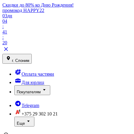
Скидки до 80% ко Дню Рождения!
промокод HAPPY22
03
дн
04
:
41
:
20
г. Слоним
Оплата частями
Для юрлиц
Покупателям
Telegram
+375 29
302 10 21
Еще