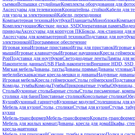
съемки
Вспышки студийные
Комплекты оборудования для фото
Аксессуары для телевизоров
Кронштейны, стойки
Кабели для т
для ухода за электроникой
Кабели, переходники
Компьютерная техника
Ноутбуки
Планшеты
Моноблоки
Компью
Комплектующие
Жесткие диски, SSD
Оперативная память
Видео
приводы
Аксессуары для корпусов ПК
Боксы, док-станции для 
Аксессуары для компьютерной техники
Подставки для ноутбук
электроникой
Программное обеспечение
Игровая зона
Игровые приставки
Игры для приставок
Игровые 
мыши
Игровые клавиатуры
Игровые наушники
Кресла геймерск
Pop
Подставки для ноутбуков
Светодиодные ленты
Лампы для м
Накопители данных
USB Flash накопители
Внешние HDD, SSD 
Мягкая мебель
Диваны, тахты
Диваны прямые
Диваны угловые
Д
мебели
Бескаркасные кресла-мешки и диваны
Надувные диваны
Игровая мебель
Кресла геймерские
Столы геймерские
Подставки
Комоды, тумбы
Комоды
Тумбы
Прикроватные тумбы
Обувницы, 
Столы
Кухонные столы
Барные столы
Столы письменные, комп
столики для бани
Приставные столики
Консольные столики
Обе
Кухня
Кухонный гарнитур
Кухонные модули
Столешницы для к
Мебель для кухни
Столы, столики
Стулья для кухни
Стулья, таб
кухни
Мебель-трансформер
Мебель-трансформер
Кровати-трансформе
Мебель для жилых комнат
Диваны, кресла для дома
Шкафы, стен
кресла-маятники
Мебель для прихожей
Секции, тумбы в прихожую
Полки и сист