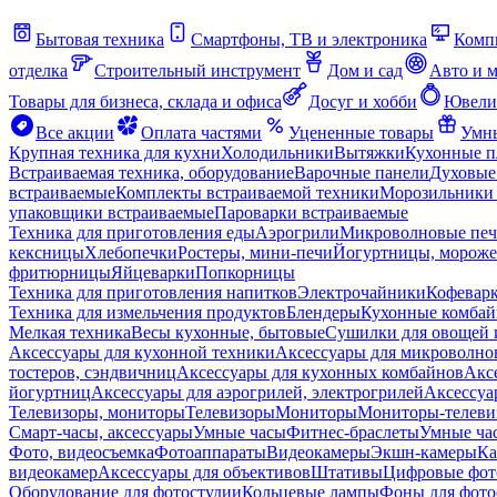
Бытовая техника
Смартфоны, ТВ и электроника
Комп
отделка
Строительный инструмент
Дом и сад
Авто и 
Товары для бизнеса, склада и офиса
Досуг и хобби
Ювели
Все акции
Оплата частями
Уцененные товары
Умны
Крупная техника для кухни
Холодильники
Вытяжки
Кухонные 
Встраиваемая техника, оборудование
Варочные панели
Духовые
встраиваемые
Комплекты встраиваемой техники
Морозильники 
упаковщики встраиваемые
Пароварки встраиваемые
Техника для приготовления еды
Аэрогрили
Микроволновые пе
кексницы
Хлебопечки
Ростеры, мини-печи
Йогуртницы, морож
фритюрницы
Яйцеварки
Попкорницы
Техника для приготовления напитков
Электрочайники
Кофевар
Техника для измельчения продуктов
Блендеры
Кухонные комбай
Мелкая техника
Весы кухонные, бытовые
Сушилки для овощей 
Аксессуары для кухонной техники
Аксессуары для микроволно
тостеров, сэндвичниц
Аксессуары для кухонных комбайнов
Акс
йогуртниц
Аксессуары для аэрогрилей, электрогрилей
Аксессуа
Телевизоры, мониторы
Телевизоры
Мониторы
Мониторы-телеви
Смарт-часы, аксессуары
Умные часы
Фитнес-браслеты
Умные ча
Фото, видеосъемка
Фотоаппараты
Видеокамеры
Экшн-камеры
Ка
видеокамер
Аксессуары для объективов
Штативы
Цифровые фот
Оборудование для фотостудии
Кольцевые лампы
Фоны для фото