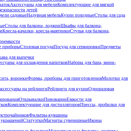
ваток
Аксессуары для мебели
Комплектующие для мягкой
безопасности детей
чели садовые
Надувная мебель
Кухни походные
Столы для сада
вые
Столы для балкона, лоджии
Шкафы для балкона,
ии
Кресла-качалки, кресла-маятники
Стулья для балкона,
роемкости
е приборы
Столовая посуда
Посуда для сервировки
Предметы
укава для выпечки
ссуары для охлаждения напитков
Наборы для бара, мини-
сита, воронки
Формы, приборы для приготовления
Молотки для
аксессуары на рейлинги
Рейлинги для кухни
Одноразовая
вирования
Открывалки
Пивоварни
Емкости для
тков
Комплектующие для дистилляторов
Прессы, дробилки для
лектрочайников
Фильтры-кувшины
я украшений
Статуэтки
Магниты сувенирные
Иконы
ля проточных фильтров
Магистральные фильтры, системы