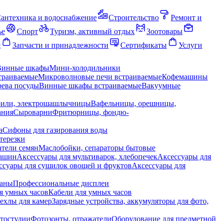
антехника и водоснабжение
Строительство
Ремонт и
ье
Спорт
Туризм, активный отдых
Зоотовары
я
Запчасти и принадлежности
Сертификаты
Услуги
Винные шкафы
Мини-холодильники
траиваемые
Микроволновые печи встраиваемые
Кофемашины
ева посуды
Винные шкафы встраиваемые
Вакуумные
рили, электрошашлычницы
Вафельницы, орешницы,
ания
Сыроварни
Фритюрницы, фондю-
а
Сифоны для газирования воды
терезки
тели семян
Маслобойки, сепараторы бытовые
машин
Аксессуары для мультиварок, хлебопечек
Аксессуары для
ссуары для сушилок овощей и фруктов
Аксессуары для
раны
Профессиональные дисплеи
я умных часов
Кабели для умных часов
ехлы для камер
Зарядные устройства, аккумуляторы для фото,
тостудии
Фотозонты, отражатели
Оборудование для предметной