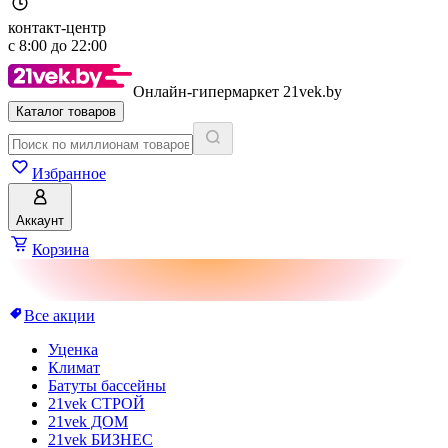
контакт-центр
с
8:00
до
22:00
Онлайн-гипермаркет 21vek.by
Каталог товаров
Избранное
Аккаунт
Корзина
Все акции
Уценка
Климат
Батуты бассейны
21vek СТРОЙ
21vek ДОМ
21vek БИЗНЕС