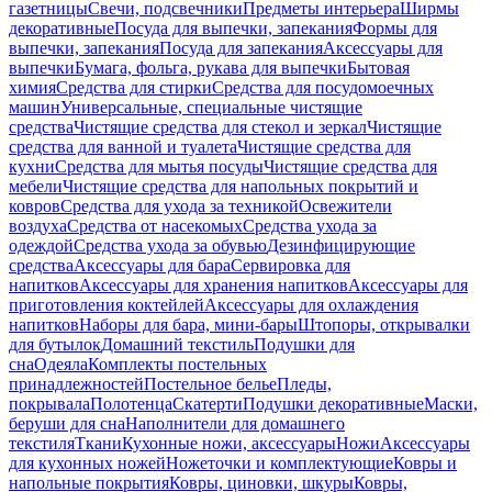
газетницы
Свечи, подсвечники
Предметы интерьера
Ширмы
декоративные
Посуда для выпечки, запекания
Формы для
выпечки, запекания
Посуда для запекания
Аксессуары для
выпечки
Бумага, фольга, рукава для выпечки
Бытовая
химия
Средства для стирки
Средства для посудомоечных
машин
Универсальные, специальные чистящие
средства
Чистящие средства для стекол и зеркал
Чистящие
средства для ванной и туалета
Чистящие средства для
кухни
Средства для мытья посуды
Чистящие средства для
мебели
Чистящие средства для напольных покрытий и
ковров
Средства для ухода за техникой
Освежители
воздуха
Средства от насекомых
Средства ухода за
одеждой
Средства ухода за обувью
Дезинфицирующие
средства
Аксессуары для бара
Сервировка для
напитков
Аксессуары для хранения напитков
Аксессуары для
приготовления коктейлей
Аксессуары для охлаждения
напитков
Наборы для бара, мини-бары
Штопоры, открывалки
для бутылок
Домашний текстиль
Подушки для
сна
Одеяла
Комплекты постельных
принадлежностей
Постельное белье
Пледы,
покрывала
Полотенца
Скатерти
Подушки декоративные
Маски,
беруши для сна
Наполнители для домашнего
текстиля
Ткани
Кухонные ножи, аксессуары
Ножи
Аксессуары
для кухонных ножей
Ножеточки и комплектующие
Ковры и
напольные покрытия
Ковры, циновки, шкуры
Ковры,