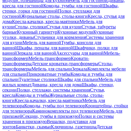
модули
Столешницы для кухни
Мебель для гостиной
Диваны,
кресла для гостиной
Комоды, тумбы для гостиной
Шкафы,
стенки, горки для гостиной
Полки, стеллажи для
гостиной
Журнальные столы, столы-книги
Кресла, стулья для
дома
Кресла-качалки, кресла-маятники
Мебель для
кухни
Столы, столики
Стулья для кухни
Стулья, табуреты
барные
Кухонный гарнитур
Кухонные модули
Кухонные
уголки, диваны
Стульчики для кормления
Системы хранения
для кухни
Мебель для ванной
Тумбы, консоли для
ванной
Шкафы, пеналы для ванной
Шкафчики, полки для
ванной
Зеркала для ванной
Аксессуары для ванной
Мебель-
трансформер
Мебель-трансформер
Кровати-
трансформеры
Детские кроватки-трансформеры
Столы-
трансформеры
Мебель для спальни
Зеркала
Комплекты мебели
для спальни
Прикроватные тумбы
Комоды и тумбы для
спальни
Туалетные столики
Шкафы для спальни
Мебель для
жилых комнат
Диваны, кресла для дома
Шкафы, стенки,
секции
Полки, стеллажи, системы хранения
Стулья,
кресла
Комоды и тумбы
Журнальные столы, столы-
книги
Кресла-качалки, кресла-маятники
Мебель для
телевизора
Комоды, тумбы под телевизор
Кронштейны, стойки
для телевизора
Каминокомплекты под телевизор
Мебель для
прихожей
Секции, тумбы в прихожую
Полки и системы
хранения в прихожую
Вешалки, подставки для
зонтов
Банкетки, скамьи
Ключницы, газетницы
Детская