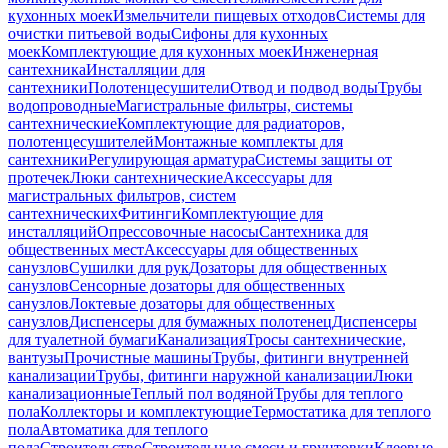
кухонных моек
Измельчители пищевых отходов
Системы для
очистки питьевой воды
Сифоны для кухонных
моек
Комплектующие для кухонных моек
Инженерная
сантехника
Инсталляции для
сантехники
Полотенцесушители
Отвод и подвод воды
Трубы
водопроводные
Магистральные фильтры, системы
сантехнические
Комплектующие для радиаторов,
полотенцесушителей
Монтажные комплекты для
сантехники
Регулирующая арматура
Системы защиты от
протечек
Люки сантехнические
Аксессуары для
магистральных фильтров, систем
сантехнических
Фитинги
Комплектующие для
инсталляций
Опрессовочные насосы
Сантехника для
общественных мест
Аксессуары для общественных
санузлов
Сушилки для рук
Дозаторы для общественных
санузлов
Сенсорные дозаторы для общественных
санузлов
Локтевые дозаторы для общественных
санузлов
Диспенсеры для бумажных полотенец
Диспенсеры
для туалетной бумаги
Канализация
Тросы сантехнические,
вантузы
Прочистные машины
Трубы, фитинги внутренней
канализации
Трубы, фитинги наружной канализации
Люки
канализационные
Теплый пол водяной
Трубы для теплого
пола
Коллекторы и комплектующие
Термостатика для теплого
пола
Автоматика для теплого
пола
Строительство
Строительные смеси и грунтовки
Клеевые