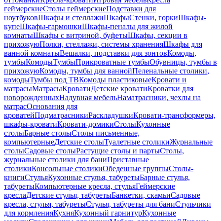
геймерские
Столы геймерские
Подставки для
ноутбуков
Шкафы и стеллажи
Шкафы
Стенки, горки
Шкафы-
купе
Шкафы-гармошки
Шкафы-пеналы для жилой
комнаты
Шкафы с витриной, буфеты
Шкафы, секции в
прихожую
Полки, стеллажи, системы хранения
Шкафы для
ванной комнаты
Вешалки, подставки для зонтов
Комоды,
тумбы
Комоды
Тумбы
Прикроватные тумбы
Обувницы, тумбы в
прихожую
Комоды, тумбы для ванной
Пеленальные столики,
комоды
Тумбы под ТВ
Комоды пластиковые
Кровати и
матрасы
Матрасы
Кровати
Детские кровати
Кроватки для
новорожденных
Надувная мебель
Наматрасники, чехлы на
матрас
Основания для
кроватей
Подматрасники
Раскладушки
Кровати-трансформеры,
шкафы-кровати
Кровати-домики
Столы
Кухонные
столы
Барные столы
Столы письменные,
компьютерные
Детские столы
Туалетные столики
Журнальные
столы
Садовые столы
Растущие столы и парты
Столы,
журнальные столики для бани
Приставные
столики
Консольные столики
Обеденные группы
Столы-
книги
Стулья
Кухонные стулья, табуреты
Барные стулья,
табуреты
Компьютерные кресла, стулья
Геймерские
кресла
Детские стулья, табуреты
Банкетки, скамьи
Садовые
кресла, стулья, табуреты
Стулья, табуреты для бани
Стульчики
для кормления
Кухня
Кухонный гарнитур
Кухонные