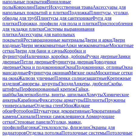
напольные покрытия
Виниловые
полы
Ковролин
Паркет
Искусственная трава
Аксессуары для
напольных покрытий и плитки
Подложка
Плинтусы, уголки,
обводы для труб
Плинтусы для сантехники
Фуги для
плитки
Порожки, профили для пола и плитки
Приспособления
для укладки плитки
Системы выравнивания
плитки
Аксессуары для напольных
покрытий
Реставрационные материалы
Двери и арки
Двери
входные
Двери межкомнатные
Арки межкомнатные
Москитные
сетки
Двери для бани и сауны
Коробки и
фурнитура
Наличники, коробки, доборы
Ручки дверные
Замки
дверные
Петли дверные
Фурнитура дверная
Доводчики
дверные
Окна и подоконники
Окна
Подоконники, отливы
Окна
мансардные
Фурнитура оконная
Мягкие окна
Москитные сетки
на окна
Жалюзи уличные
Пленки солнцезащитные
Крепежные
изделия
Саморезы, шурупы
Гвозди
Анкеры, дюбели
Скобы,
штифты
Перфорированный крепеж
Гайки,
шайбы
Заклепки
Болты, винты, шпильки
Хомуты
Химические
анкеры
Карабины
Фиксаторы арматуры
Шплинты
Пружины
универсальные
Отделка стен
Обои
Жидкие
обои
Фотообои
Штукатурки декоративные
Декоративный
камень
Скинали
Пленки самоклеящиеся
Армирующие
сетки
Стеновые панели
Уголки, маяки,
профили
Вагонка
Стеклохолсты, флизелин
Экраны для
радиаторов
Отделка потолка
Потолочные системы
Потолочные