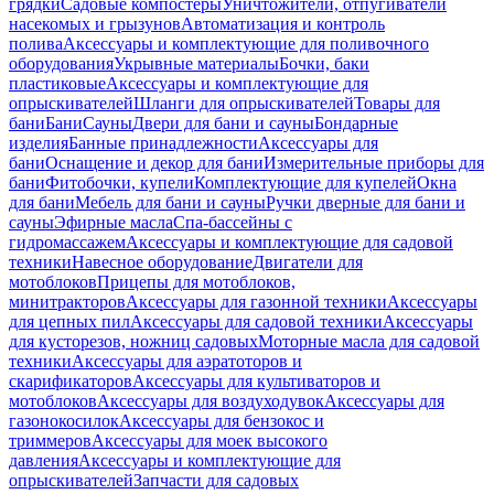
грядки
Садовые компостеры
Уничтожители, отпугиватели
насекомых и грызунов
Автоматизация и контроль
полива
Аксессуары и комплектующие для поливочного
оборудования
Укрывные материалы
Бочки, баки
пластиковые
Аксессуары и комплектующие для
опрыскивателей
Шланги для опрыскивателей
Товары для
бани
Бани
Сауны
Двери для бани и сауны
Бондарные
изделия
Банные принадлежности
Аксессуары для
бани
Оснащение и декор для бани
Измерительные приборы для
бани
Фитобочки, купели
Комплектующие для купелей
Окна
для бани
Мебель для бани и сауны
Ручки дверные для бани и
сауны
Эфирные масла
Спа-бассейны с
гидромассажем
Аксессуары и комплектующие для садовой
техники
Навесное оборудование
Двигатели для
мотоблоков
Прицепы для мотоблоков,
минитракторов
Аксессуары для газонной техники
Аксессуары
для цепных пил
Аксессуары для садовой техники
Аксессуары
для кусторезов, ножниц садовых
Моторные масла для садовой
техники
Аксессуары для аэратоторов и
скарификаторов
Аксессуары для культиваторов и
мотоблоков
Аксессуары для воздуходувок
Аксессуары для
газонокосилок
Аксессуары для бензокос и
триммеров
Аксессуары для моек высокого
давления
Аксессуары и комплектующие для
опрыскивателей
Запчасти для садовых