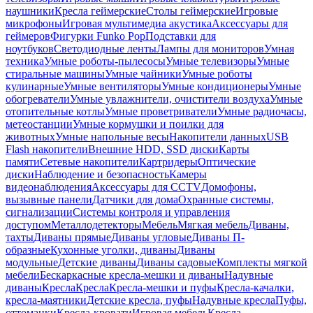
наушники
Кресла геймерские
Столы геймерские
Игровые
микрофоны
Игровая мультимедиа акустика
Аксессуары для
геймеров
Фигурки Funko Pop
Подставки для
ноутбуков
Светодиодные ленты
Лампы для мониторов
Умная
техника
Умные роботы-пылесосы
Умные телевизоры
Умные
стиральные машины
Умные чайники
Умные роботы
кулинарные
Умные вентиляторы
Умные кондиционеры
Умные
обогреватели
Умные увлажнители, очистители воздуха
Умные
отопительные котлы
Умные проветриватели
Умные радиочасы,
метеостанции
Умные кормушки и поилки для
животных
Умные напольные весы
Накопители данных
USB
Flash накопители
Внешние HDD, SSD диски
Карты
памяти
Сетевые накопители
Картридеры
Оптические
диски
Наблюдение и безопасность
Камеры
видеонаблюдения
Аксессуары для CCTV
Домофоны,
вызывные панели
Датчики для дома
Охранные системы,
сигнализации
Системы контроля и управления
доступом
Металлодетекторы
Мебель
Мягкая мебель
Диваны,
тахты
Диваны прямые
Диваны угловые
Диваны П-
образные
Кухонные уголки, диваны
Диваны
модульные
Детские диваны
Диваны садовые
Комплекты мягкой
мебели
Бескаркасные кресла-мешки и диваны
Надувные
диваны
Кресла
Кресла
Кресла-мешки и пуфы
Кресла-качалки,
кресла-маятники
Детские кресла, пуфы
Надувные кресла
Пуфы,
оттоманки
Кресла-кровати
Игровая мебель
Кресла