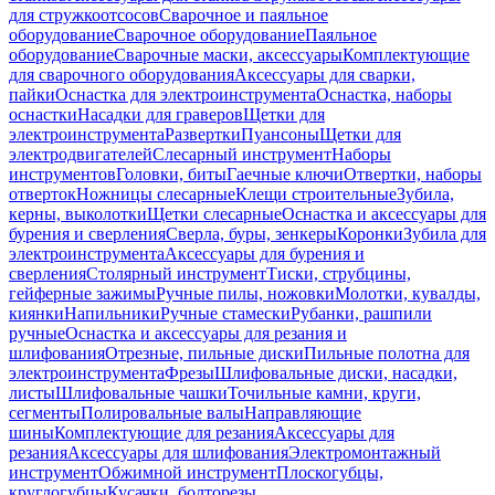
для стружкоотсосов
Сварочное и паяльное
оборудование
Сварочное оборудование
Паяльное
оборудование
Сварочные маски, аксессуары
Комплектующие
для сварочного оборудования
Аксессуары для сварки,
пайки
Оснастка для электроинструмента
Оснастка, наборы
оснастки
Насадки для граверов
Щетки для
электроинструмента
Развертки
Пуансоны
Щетки для
электродвигателей
Слесарный инструмент
Наборы
инструментов
Головки, биты
Гаечные ключи
Отвертки, наборы
отверток
Ножницы слесарные
Клещи строительные
Зубила,
керны, выколотки
Щетки слесарные
Оснастка и аксессуары для
бурения и сверления
Сверла, буры, зенкеры
Коронки
Зубила для
электроинструмента
Аксессуары для бурения и
сверления
Столярный инструмент
Тиски, струбцины,
гейферные зажимы
Ручные пилы, ножовки
Молотки, кувалды,
киянки
Напильники
Ручные стамески
Рубанки, рашпили
ручные
Оснастка и аксессуары для резания и
шлифования
Отрезные, пильные диски
Пильные полотна для
электроинструмента
Фрезы
Шлифовальные диски, насадки,
листы
Шлифовальные чашки
Точильные камни, круги,
сегменты
Полировальные валы
Направляющие
шины
Комплектующие для резания
Аксессуары для
резания
Аксессуары для шлифования
Электромонтажный
инструмент
Обжимной инструмент
Плоскогубцы,
круглогубцы
Кусачки, болторезы,