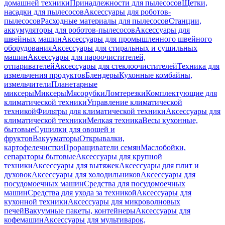
домашней техники
Принадлежности для пылесосов
Щетки,
насадки для пылесосов
Аксессуары для роботов-
пылесосов
Расходные материалы для пылесосов
Станции,
аккумуляторы для роботов-пылесосов
Аксессуары для
швейных машин
Аксессуары для промышленного швейного
оборудования
Аксессуары для стиральных и сушильных
машин
Аксессуары для пароочистителей,
отпаривателей
Аксессуары для стеклоочистителей
Техника для
измельчения продуктов
Блендеры
Кухонные комбайны,
измельчители
Планетарные
миксеры
Миксеры
Мясорубки
Ломтерезки
Комплектующие для
климатической техники
Управление климатической
техникой
Фильтры для климатической техники
Аксессуары для
климатической техники
Мелкая техника
Весы кухонные,
бытовые
Сушилки для овощей и
фруктов
Вакууматоры
Открывалки,
картофелечистки
Проращиватели семян
Маслобойки,
сепараторы бытовые
Аксессуары для крупной
техники
Аксессуары для вытяжек
Аксессуары для плит и
духовок
Аксессуары для холодильников
Аксессуары для
посудомоечных машин
Средства для посудомоечных
машин
Средства для ухода за техникой
Аксессуары для
кухонной техники
Аксессуары для микроволновых
печей
Вакуумные пакеты, контейнеры
Аксессуары для
кофемашин
Аксессуары для мультиварок,