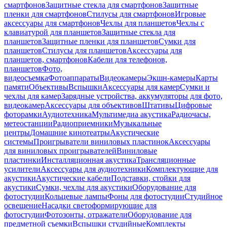
смартфонов
Защитные стекла для смартфонов
Защитные
пленки для смартфонов
Стилусы для смартфонов
Игровые
аксессуары для смартфонов
Чехлы для планшетов
Чехлы с
клавиатурой для планшетов
Защитные стекла для
планшетов
Защитные пленки для планшетов
Сумки для
планшетов
Стилусы для планшетов
Аксессуары для
планшетов, смартфонов
Кабели для телефонов,
планшетов
Фото,
видеосъемка
Фотоаппараты
Видеокамеры
Экшн-камеры
Карты
памяти
Объективы
Вспышки
Аксессуары для камер
Сумки и
чехлы для камер
Зарядные устройства, аккумуляторы для фото,
видеокамер
Аксессуары для объективов
Штативы
Цифровые
фоторамки
Аудиотехника
Мультимедиа акустика
Радиочасы,
метеостанции
Радиоприемники
Музыкальные
центры
Домашние кинотеатры
Акустические
системы
Проигрыватели виниловых пластинок
Аксессуары
для виниловых проигрывателей
Виниловые
пластинки
Инсталляционная акустика
Трансляционные
усилители
Аксессуары для аудиотехники
Комплектующие для
акустики
Акустические кабели
Подставки, стойки для
акустики
Сумки, чехлы для акустики
Оборудование для
фотостудии
Кольцевые лампы
Фоны для фотостудии
Студийное
освещение
Насадки светоформирующие для
фотостудии
Фотозонты, отражатели
Оборудование для
предметной съемки
Вспышки студийные
Комплекты