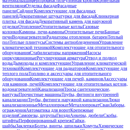
материалы
Шифер
Профнастил
Рулонная кровля
Кровельная
вентиляция
Отделка фасада
Фасадные
панели
Сайдинг
Комплектующие для фасадных
панелей
Декоративные штукатурки для фасада
Клинкерная
плитка для фасада
Декоративный камень для наружной
отделки
Отопление
Отопительные котлы
Газовые
колонки
Камины, печи-камины
Отопительные печи
Банные
печи
Водонагреватели
Радиаторы отопления, батареи
Теплый
пол
Теплые плинтусы
Системы антиобледенения
Управление
климатической техникой
Комплектующие для отопительного
оборудования
Стабилизаторы напряжения
Насосы
циркуляционные
Регулирующая арматура
Отвод и подвод
воды
Дымоходы и комплектующие
Управление климатической
техникой
Комплектующие для радиаторов
Комплектующие для
теплого пола
Топливо и аксессуары для отопительного
оборудования
Комплектующие для печей, каминов
Аксессуары
для каминов, печей
Комплектующие для отопительных котлов,
водонагревателей
Канализация
Тросы сантехнические,
вантузы
Прочистные машины
Трубы, фитинги внутренней
канализации
Трубы, фитинги наружной канализации
Люки
канализационные
Металлопрокат
Металлопрокат
Сваи
Заборы,
ограждения
Автоматика для ворот
Крепежные
изделия
Саморезы, шурупы
Гвозди
Анкеры, дюбели
Скобы,
штифты
Перфорированный крепеж
Гайки,
шайбы
Заклепки
Болты, винты, шпильки
Хомуты
Химические