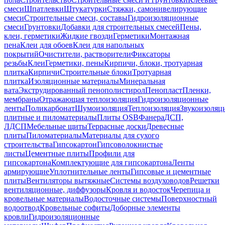
смеси
Шпатлевки
Штукатурки
Стяжки, самонивелирующие
смеси
Строительные смеси, составы
Гидроизоляционные
смеси
Грунтовки
Добавки для строительных смесей
Пены,
клеи, герметики
Жидкие гвозди
Герметики
Монтажная
пена
Клеи для обоев
Клеи для напольных
покрытий
Очистители, растворители
Фиксаторы
резьбы
Клеи
Герметики, пены
Кирпичи, блоки, тротуарная
плитка
Кирпичи
Строительные блоки
Тротуарная
плитка
Изоляционные материалы
Минеральная
вата
Экструдированный пенополистирол
Пенопласт
Пленки,
мембраны
Отражающая теплоизоляция
Гидроизоляционные
ленты
Поликарбонат
Шумоизоляция
Теплоизоляция
Звукоизоляц
плитные и пиломатериалы
Плиты OSB
Фанера
ДСП,
ЛДСП
Мебельные щиты
Террасные доски
Древесные
плиты
Пиломатериалы
Материалы для сухого
строительства
Гипсокартон
Гипсоволокнистые
листы
Цементные плиты
Профили для
гипсокартона
Комплектующие для гипсокартона
Ленты
армирующие
Уплотнительные ленты
Гипсовые и цементные
плиты
Вентиляторы вытяжные
Системы воздуховодов
Решетки
вентиляционные, диффузоры
Кровля и водосток
Черепица и
кровельные материалы
Водосточные системы
Поверхностный
водоотвод
Кровельные софиты
Доборные элементы
кровли
Гидроизоляционные