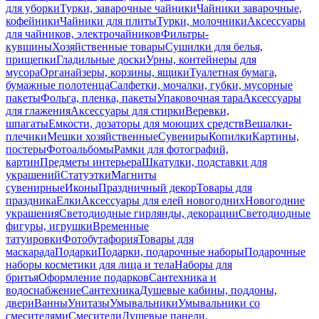
для уборки
Турки, заварочные чайники
Чайники заварочные,
кофейники
Чайники для плиты
Турки, молочники
Аксессуары
для чайников, электрочайников
Фильтры-
кувшины
Хозяйственные товары
Сушилки для белья,
прищепки
Гладильные доски
Урны, контейнеры для
мусора
Органайзеры, корзины, ящики
Туалетная бумага,
бумажные полотенца
Салфетки, мочалки, губки, мусорные
пакеты
Фольга, пленка, пакеты
Упаковочная тара
Аксессуары
для глажения
Аксессуары для стирки
Веревки,
шпагаты
Емкости, дозаторы для моющих средств
Вешалки-
плечики
Мешки хозяйственные
Сувениры
Копилки
Картины,
постеры
Фотоальбомы
Рамки для фотографий,
картин
Предметы интерьера
Шкатулки, подставки для
украшений
Статуэтки
Магниты
сувенирные
Иконы
Праздничный декор
Товары для
праздника
Елки
Аксессуары для елей новогодних
Новогодние
украшения
Светодиодные гирлянды, декорации
Светодиодные
фигуры, игрушки
Временные
татуировки
Фотобутафория
Товары для
маскарада
Подарки
Подарки, подарочные наборы
Подарочные
наборы косметики для лица и тела
Наборы для
бритья
Оформление подарков
Сантехника и
водоснабжение
Сантехника
Душевые кабины, поддоны,
двери
Ванны
Унитазы
Умывальники
Умывальники со
смесителями
Смесители
Душевые панели,