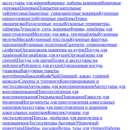
аксессуары для ковров
Коврики, наборы ковриков
Ковровые
дорожки
Циновки
Покрытия напольные
тафтинговые
Защитные, грязезащитные коврики
Кухонные
принадлежности
Кухонные приборы
Терки,
овощерезки
Разделочные доски
Кухонные термометры,
таймеры
Дуршлаги, сита, воронки
Формы, приборы для
приготовления
Молотки для мяса, тендерайзеры
Кухонные
мелочи
Миски
Кухонный текстиль
Кухонные фартуки,
прихватки
Кухонные полотенца
Скатерти, сервировочные
салфетки
Организация хранения на кухне
Посуда для
хранения
Органайзеры для кухни
Органайзеры для
специй
Посуда для ланча
Полки и аксессуары на
рейлинги
Рейлинги для кухни
Одноразовая посуда,
упаковка
Вакуумные пакеты,
контейнеры
Бакалея
Кофе
Чай
Цикорий, какао, горячий
шоколад
Сиропы и топпинги
Консервирование и
дистилляция
Автоклавы для консервирования
Аксессуары для
консервирования
Приспособления для
консервирования
Открывалки
Пивоварни
Емкости для
брожения
Ингредиенты для приготовления алкогольных
напитков
Аксессуары для приготовления и хранения
алкогольных напитков
Комплектующие для
дистилляторов
Прессы, дробилки для виноделия и
пивоварения
Дистилляторы бытовые
Уборочный
инвентарь
Швабры, насадки
Ведра, тазы для уборки
Наборы