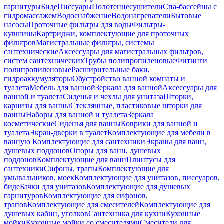
гарнитуры
Биде
Писсуары
Полотенцесушители
Спа-бассейны с
гидромассажем
Водоснабжение
Водонагреватели
Бытовые
насосы
Проточные фильтры для воды
Фильтры-
кувшины
Картриджи, комплектующие для проточных
фильтров
Магистральные фильтры, системы
сантехнические
Аксессуары для магистральных фильтров,
систем сантехнических
Трубы полипропиленовые
Фитинги
полипропиленовые
Расширительные баки,
гидроаккумуляторы
Обустройство ванной комнаты и
туалета
Мебель для ванной
Зеркала для ванной
Аксессуары для
ванной и туалета
Сиденья и чехлы для унитаза
Шторки,
карнизы для ванны
Стеклянные, пластиковые шторки для
ванны
Наборы для ванной и туалета
Зеркала
косметические
Сиденья для ванны
Коврики для ванной и
туалета
Экран-дверки в туалет
Комплектующие для мебели в
ванную
Комплектующие для сантехники
Экраны для ванн,
душевых поддонов
Опоры для ванн, душевых
поддонов
Комплектующие для ванн
Плинтусы для
сантехники
Сифоны, трапы
Комплектующие для
умывальников, моек
Комплектующие для унитазов, писсуаров,
биде
Бачки для унитазов
Комплектующие для душевых
гарнитуров
Комплектующие для сифонов,
трапов
Комплектующие для смесителей
Комплектующие для
душевых кабин, уголков
Сантехника для кухни
Кухонные
мойки
Кухонные мойки со смесителями
Смесители для