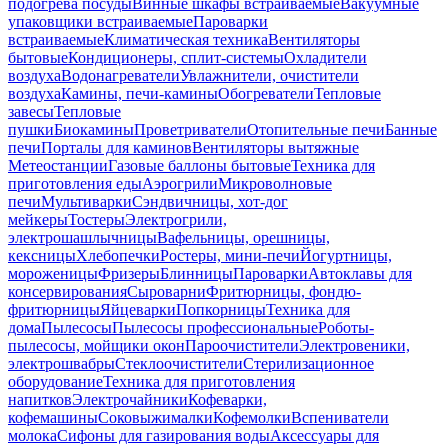
подогрева посуды
Винные шкафы встраиваемые
Вакуумные
упаковщики встраиваемые
Пароварки
встраиваемые
Климатическая техника
Вентиляторы
бытовые
Кондиционеры, сплит-системы
Охладители
воздуха
Водонагреватели
Увлажнители, очистители
воздуха
Камины, печи-камины
Обогреватели
Тепловые
завесы
Тепловые
пушки
Биокамины
Проветриватели
Отопительные печи
Банные
печи
Порталы для каминов
Вентиляторы вытяжные
Метеостанции
Газовые баллоны бытовые
Техника для
приготовления еды
Аэрогрили
Микроволновые
печи
Мультиварки
Сэндвичницы, хот-дог
мейкеры
Тостеры
Электрогрили,
электрошашлычницы
Вафельницы, орешницы,
кексницы
Хлебопечки
Ростеры, мини-печи
Йогуртницы,
мороженицы
Фризеры
Блинницы
Пароварки
Автоклавы для
консервирования
Сыроварни
Фритюрницы, фондю-
фритюрницы
Яйцеварки
Попкорницы
Техника для
дома
Пылесосы
Пылесосы профессиональные
Роботы-
пылесосы, мойщики окон
Пароочистители
Электровеники,
электрошвабры
Стеклоочистители
Стерилизационное
оборудование
Техника для приготовления
напитков
Электрочайники
Кофеварки,
кофемашины
Соковыжималки
Кофемолки
Вспениватели
молока
Сифоны для газирования воды
Аксессуары для