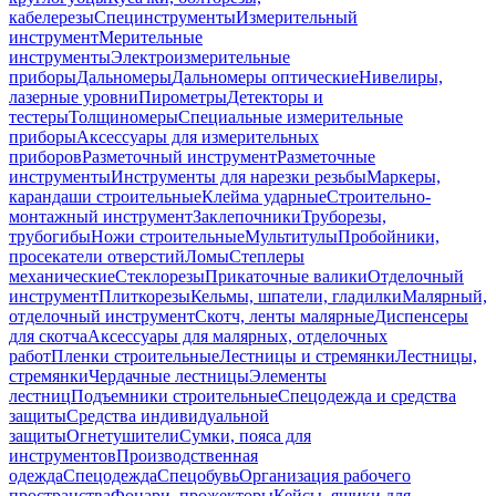
кабелерезы
Специнструменты
Измерительный
инструмент
Мерительные
инструменты
Электроизмерительные
приборы
Дальномеры
Дальномеры оптические
Нивелиры,
лазерные уровни
Пирометры
Детекторы и
тестеры
Толщиномеры
Специальные измерительные
приборы
Аксессуары для измерительных
приборов
Разметочный инструмент
Разметочные
инструменты
Инструменты для нарезки резьбы
Маркеры,
карандаши строительные
Клейма ударные
Строительно-
монтажный инструмент
Заклепочники
Труборезы,
трубогибы
Ножи строительные
Мультитулы
Пробойники,
просекатели отверстий
Ломы
Степлеры
механические
Стеклорезы
Прикаточные валики
Отделочный
инструмент
Плиткорезы
Кельмы, шпатели, гладилки
Малярный,
отделочный инструмент
Скотч, ленты малярные
Диспенсеры
для скотча
Аксессуары для малярных, отделочных
работ
Пленки строительные
Лестницы и стремянки
Лестницы,
стремянки
Чердачные лестницы
Элементы
лестниц
Подъемники строительные
Спецодежда и средства
защиты
Средства индивидуальной
защиты
Огнетушители
Сумки, пояса для
инструментов
Производственная
одежда
Спецодежда
Спецобувь
Организация рабочего
пространства
Фонари, прожекторы
Кейсы, ящики для