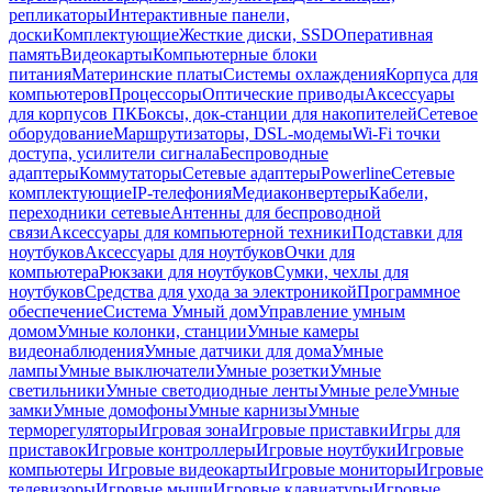
репликаторы
Интерактивные панели,
доски
Комплектующие
Жесткие диски, SSD
Оперативная
память
Видеокарты
Компьютерные блоки
питания
Материнские платы
Системы охлаждения
Корпуса для
компьютеров
Процессоры
Оптические приводы
Аксессуары
для корпусов ПК
Боксы, док-станции для накопителей
Сетевое
оборудование
Маршрутизаторы, DSL-модемы
Wi-Fi точки
доступа, усилители сигнала
Беспроводные
адаптеры
Коммутаторы
Сетевые адаптеры
Powerline
Сетевые
комплектующие
IP-телефония
Медиаконвертеры
Кабели,
переходники сетевые
Антенны для беспроводной
связи
Аксессуары для компьютерной техники
Подставки для
ноутбуков
Аксессуары для ноутбуков
Очки для
компьютера
Рюкзаки для ноутбуков
Сумки, чехлы для
ноутбуков
Средства для ухода за электроникой
Программное
обеспечение
Система Умный дом
Управление умным
домом
Умные колонки, станции
Умные камеры
видеонаблюдения
Умные датчики для дома
Умные
лампы
Умные выключатели
Умные розетки
Умные
светильники
Умные светодиодные ленты
Умные реле
Умные
замки
Умные домофоны
Умные карнизы
Умные
терморегуляторы
Игровая зона
Игровые приставки
Игры для
приставок
Игровые контроллеры
Игровые ноутбуки
Игровые
компьютеры
Игровые видеокарты
Игровые мониторы
Игровые
телевизоры
Игровые мыши
Игровые клавиатуры
Игровые