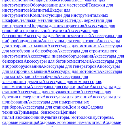
инструментов
Оборудование для мастерской
Тележки для
инструментов
Магниты
Шкафы для
инструментов
Комплектующие для инструментальных
шкафов
Стеллажи металлические
Стенды, держатели для
инструментов
Поддоны для инструментов
Аксессуары для
силовой и строительной техники
Аксессуары для
бензорезов
Аксессуары для бетоносмесителей
Аксессуары для
виброоборудования
Аксессуары для генераторов
Аксессуары
для затирочных машин
Аксессуары для мотопомп
Аксессуары
для мотобуров и бензобуров
Аксессуары для строительного
инструмента
Аксессуары пневмооборудования
Аксессуары для
бензорезов
Аксессуары для бетоносмесителей
Аксессуары для
виброоборудования
Аксессуары для генераторов
Аксессуары
для затирочных машин
Аксессуары для мотопомп
Аксессуары
для мотобуров и бензобуров
Аксессуары для
электроинструмента
Аксессуары для компрессоров,
пневмосистем
Аксессуары для сварки, пайки
Аксессуары для
станков
Аксессуары для стружкоотсосов
Аксессуары для
бурения и сверления
Аксессуары для резания
Аксессуары для
шлифования
Аксессуары для измерительных
приборов
Аксессуары для станков
Дом и сад
Садовая
техника
Триммеры, бензокосы
Цепные
пилы
Газонокосилки
Культиваторы, мотоблоки
Кусторезы,
садовые ножницы
Садовые, кормовые измельчители
Садовые