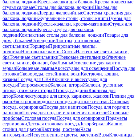
балкона, лоджии
Кресла-мешки для балкона
Кресла подвесные,
стулья садовые
Столы для балкона, лоджии
Шкафы для
балкона, лоджии
Дверцы жалюзийные
Системы хранения для
балкона, лоджии
Журнальные столы, столы-книги
Тумбы для
балкона, лоджии
Кресла-качалки, кресла-маятники
Стулья для
балкона, лоджии
Кресла, пуфы для балкона,
лоджии
Компактные столы для балкона, лоджии
Товары для
дома, бакалея
Освещение
Люстры, потолочные
светильники
Торшеры
Прикроватные лампы,
ночники
Настольные лампы
Споты
Настенные светильники,
бра
Точечные светильники
Трековые светильники
Уличные
светильники, фонари, бра
Лампы
Освещение для картин,
зеркал
Кольцевые лампы
Аксессуары для освещения
Посуда для
готовки
Сковороды, сотейники, воки
Кастрюли, ковши,
казаны
Посуда для СВЧ
Крышки и аксессуары для
посуды
Гастроемкости
Жалюзи, шторы
Жалюзи, рулонные
шторы, римские шторы
Шторы, гардины
Карнизы для
штор
Комплектующие для штор, карнизов, жалюзи
Пленки для
окон
Электроприводные солнцезащитные системы
Столовая
посуда, сервировка
Посуда для напитков
Посуда для горячих
напитков
Посуда для подачи и хранения напитков
Столовые
приборы
Столовая посуда
Посуда для сервировки
Предметы
сервировки
Детская столовая посуда
Декор
Зеркала
Кашпо,
стойки для цветов
Картины, постеры
Часы
интерьерные
Искусственные цветы, растения
Вазы
Ключницы,