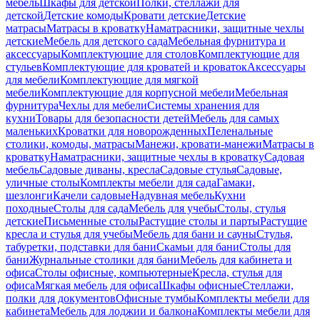
мебель
Шкафы для детской
Полки, стеллажи для
детской
Детские комоды
Кровати детские
Детские
матрасы
Матрасы в кроватку
Наматрасники, защитные чехлы
детские
Мебель для детского сада
Мебельная фурнитура и
аксессуары
Комплектующие для столов
Комплектующие для
стульев
Комплектующие для кроватей и кроваток
Аксессуары
для мебели
Комплектующие для мягкой
мебели
Комплектующие для корпусной мебели
Мебельная
фурнитура
Чехлы для мебели
Системы хранения для
кухни
Товары для безопасности детей
Мебель для самых
маленьких
Кроватки для новорожденных
Пеленальные
столики, комоды, матрасы
Манежи, кровати-манежи
Матрасы в
кроватку
Наматрасники, защитные чехлы в кроватку
Садовая
мебель
Садовые диваны, кресла
Садовые стулья
Садовые,
уличные столы
Комплекты мебели для сада
Гамаки,
шезлонги
Качели садовые
Надувная мебель
Кухни
походные
Столы для сада
Мебель для учебы
Столы, стулья
детские
Письменные столы
Растущие столы и парты
Растущие
кресла и стулья для учебы
Мебель для бани и сауны
Стулья,
табуретки, подставки для бани
Скамьи для бани
Столы для
бани
Журнальные столики для бани
Мебель для кабинета и
офиса
Столы офисные, компьютерные
Кресла, стулья для
офиса
Мягкая мебель для офиса
Шкафы офисные
Стеллажи,
полки для документов
Офисные тумбы
Комплекты мебели для
кабинета
Мебель для лоджии и балкона
Комплекты мебели для