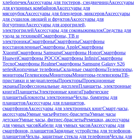
хлебопечек
Аксессуары для тостеров, сэндвичниц
Аксессуары
для кухонных комбайнов
Аксессуары для
мясорубок
Аксессуары для блендеров, миксеров
Аксессуары
для сушилок овощей и фруктов
Аксессуары для
йогуртниц
Аксессуары для аэрогрилей,
электрогрилей
Аксессуары для соковыжималок
Средства для
ухода за техникой
Смартфоны, ТВ и
электроника
Смартфоны
Смартфоны
Смартфоны
восстановленные
Смартфоны Apple
Смартфоны
Xiaomi
Смартфоны Samsung
Смартфоны Honor
Смартфоны
Huawei
Смартфоны POCO
Смартфоны Infinix
Смартфоны
Tecno
Смартфоны Realme
Смартфоны Samsung Galaxy S26
series
Кнопочные телефоны
Складные смартфоны
Телевизоры,
мониторы
Телевизоры
Мониторы
Мониторы-телевизоры
ТВ-
приставки и медиаплееры
Проекторы
Проекционные
экраны
Профессиональные дисплеи
Планшеты, электронные
книги
Планшеты
Электронные книги
Графические
планшеты
Блокноты электронные
Чехлы, бамперы для
планшетов
Аксессуары для планшетов,
смартфонов
Аксессуары для электронных книг
Смарт-часы,
аксессуары
Умные часы
Фитнес-браслеты
Умные часы
детские
Умные часы, фитнес-браслеты
Ремешки, аксессуары
для умных часов
Кабели для умных часов
Аксессуары для
смартфонов, планшетов
Зарядные устройства для телефонов,
планшетов
Чехлы, защитные стекла для телефонов
Чехлы для