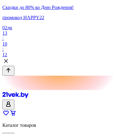
Скидки до 80% ко Дню Рождения!
промокод HAPPY22
02
дн
13
:
10
:
12
Каталог товаров