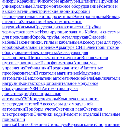
анкеры
Карабины
Фиксаторы арматуры
Шплинты
Пружины
универсальные
Электромонтажное оборудование
Розетки и
выключатели
Электрические звонки
Коробки
распределительные и подрозетники
Электропатроны
Вилки,
штепсели
Заземление
Электромонтажные
изделия
Клеммы
Средства диэлектрические
Трубки
термоусаживаемые
Изолирующие зажимы
Кабель и системы
для прокладки
Короба, трубы, металлорукав
Силовой
кабель
Наконечники, гильзы кабельные
Аксессуары для труб,
коробов
Кабельный крепеж
Арматура СИП
Электрощитовое
оборудование
Электрощиты
Аксессуары для
электрощита
Шины электротехнические
Выключатели
путевые, концевые
Трансформаторы
Аппаратура
управления
Рубильники
Предохранители
Частотные
преобразователи
Пускатели магнитные
Модульная
автоматика
Выключатели автоматические
Реле
Выключатели
нагрузки
Контакторы
Дополнительное модульное
оборудование
УЗИП
Автоматика пуска
двигателя
Дифференциальные
автоматы
УЗО
Конденсаторы
Комплексная защита
электродвигателей
Аксессуары для модульной
автоматики
Приборы учета
Счетчики газа
Счетчики
электроэнергии
Счетчики воды
Ремонт и отделка
Напольные
покрытия и
плитка
Плитка
Ламинат
Линолеум
Керамогранит
Спортивные