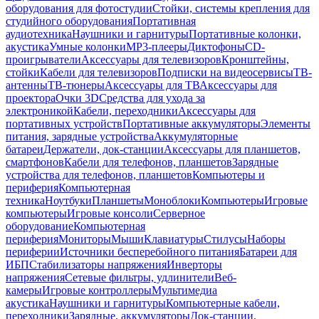
оборудования для фотостудии
Стойки, системы крепления для
студийного оборудования
Портативная
аудиотехника
Наушники и гарнитуры
Портативные колонки,
акустика
Умные колонки
MP3-плееры
Диктофоны
CD-
проигрыватели
Аксессуары для телевизоров
Кронштейны,
стойки
Кабели для телевизоров
Подписки на видеосервисы
ТВ-
антенны
ТВ-тюнеры
Аксессуары для ТВ
Аксессуары для
проектора
Очки 3D
Средства для ухода за
электроникой
Кабели, переходники
Аксессуары для
портативных устройств
Портативные аккумуляторы
Элементы
питания, зарядные устройства
Аккумуляторные
батареи
Держатели, док-станции
Аксессуары для планшетов,
смартфонов
Кабели для телефонов, планшетов
Зарядные
устройства для телефонов, планшетов
Компьютеры и
периферия
Компьютерная
техника
Ноутбуки
Планшеты
Моноблоки
Компьютеры
Игровые
компьютеры
Игровые консоли
Серверное
оборудование
Компьютерная
периферия
Мониторы
Мыши
Клавиатуры
Стилусы
Наборы
периферии
Источники бесперебойного питания
Батареи для
ИБП
Стабилизаторы напряжения
Инверторы
напряжения
Сетевые фильтры, удлинители
Веб-
камеры
Игровые контроллеры
Мультимедиа
акустика
Наушники и гарнитуры
Компьютерные кабели,
переходники
Зарядные, аккумуляторы
Док-станции,