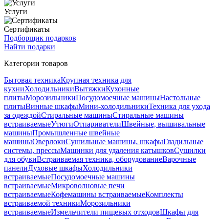
Услуги
Сертификаты
Подборщик подарков
Найти подарки
Категории товаров
Бытовая техника
Крупная техника для
кухни
Холодильники
Вытяжки
Кухонные
плиты
Морозильники
Посудомоечные машины
Настольные
плиты
Винные шкафы
Мини-холодильники
Техника для ухода
за одеждой
Стиральные машины
Стиральные машины
встраиваемые
Утюги
Отпариватели
Швейные, вышивальные
машины
Промышленные швейные
машины
Оверлоки
Сушильные машины, шкафы
Гладильные
системы, прессы
Машинки для удаления катышков
Сушилки
для обуви
Встраиваемая техника, оборудование
Варочные
панели
Духовые шкафы
Холодильники
встраиваемые
Посудомоечные машины
встраиваемые
Микроволновые печи
встраиваемые
Кофемашины встраиваемые
Комплекты
встраиваемой техники
Морозильники
встраиваемые
Измельчители пищевых отходов
Шкафы для