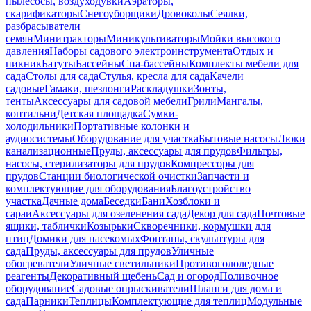
пылесосы, воздуходувки
Аэраторы,
скарификаторы
Снегоуборщики
Дровоколы
Сеялки,
разбрасыватели
семян
Минитракторы
Миникультиваторы
Мойки высокого
давления
Наборы садового электроинструмента
Отдых и
пикник
Батуты
Бассейны
Спа-бассейны
Комплекты мебели для
сада
Столы для сада
Стулья, кресла для сада
Качели
садовые
Гамаки, шезлонги
Раскладушки
Зонты,
тенты
Аксессуары для садовой мебели
Грили
Мангалы,
коптильни
Детская площадка
Сумки-
холодильники
Портативные колонки и
аудиосистемы
Оборудование для участка
Бытовые насосы
Люки
канализационные
Пруды, аксессуары для прудов
Фильтры,
насосы, стерилизаторы для прудов
Компрессоры для
прудов
Станции биологической очистки
Запчасти и
комплектующие для оборудования
Благоустройство
участка
Дачные дома
Беседки
Бани
Хозблоки и
сараи
Аксессуары для озеленения сада
Декор для сада
Почтовые
ящики, таблички
Козырьки
Скворечники, кормушки для
птиц
Домики для насекомых
Фонтаны, скульптуры для
сада
Пруды, аксессуары для прудов
Уличные
обогреватели
Уличные светильники
Противогололедные
реагенты
Декоративный щебень
Сад и огород
Поливочное
оборудование
Садовые опрыскиватели
Шланги для дома и
сада
Парники
Теплицы
Комплектующие для теплиц
Модульные