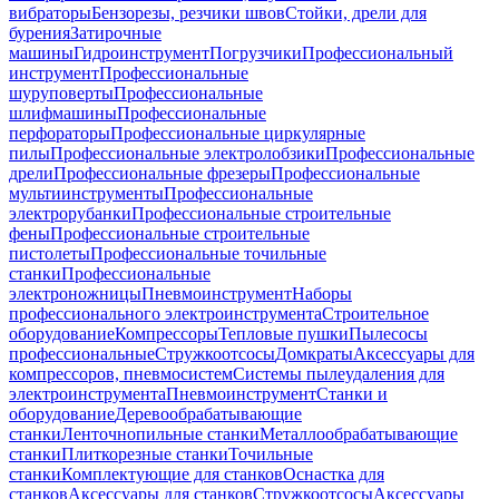
вибраторы
Бензорезы, резчики швов
Стойки, дрели для
бурения
Затирочные
машины
Гидроинструмент
Погрузчики
Профессиональный
инструмент
Профессиональные
шуруповерты
Профессиональные
шлифмашины
Профессиональные
перфораторы
Профессиональные циркулярные
пилы
Профессиональные электролобзики
Профессиональные
дрели
Профессиональные фрезеры
Профессиональные
мультиинструменты
Профессиональные
электрорубанки
Профессиональные строительные
фены
Профессиональные строительные
пистолеты
Профессиональные точильные
станки
Профессиональные
электроножницы
Пневмоинструмент
Наборы
профессионального электроинструмента
Строительное
оборудование
Компрессоры
Тепловые пушки
Пылесосы
профессиональные
Стружкоотсосы
Домкраты
Аксессуары для
компрессоров, пневмосистем
Системы пылеудаления для
электроинструмента
Пневмоинструмент
Станки и
оборудование
Деревообрабатывающие
станки
Ленточнопильные станки
Металлообрабатывающие
станки
Плиткорезные станки
Точильные
станки
Комплектующие для станков
Оснастка для
станков
Аксессуары для станков
Стружкоотсосы
Аксессуары