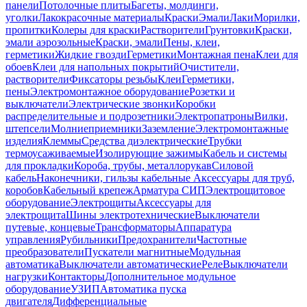
панели
Потолочные плиты
Багеты, молдинги,
уголки
Лакокрасочные материалы
Краски
Эмали
Лаки
Морилки,
пропитки
Колеры для краски
Растворители
Грунтовки
Краски,
эмали аэрозольные
Краски, эмали
Пены, клеи,
герметики
Жидкие гвозди
Герметики
Монтажная пена
Клеи для
обоев
Клеи для напольных покрытий
Очистители,
растворители
Фиксаторы резьбы
Клеи
Герметики,
пены
Электромонтажное оборудование
Розетки и
выключатели
Электрические звонки
Коробки
распределительные и подрозетники
Электропатроны
Вилки,
штепсели
Молниеприемники
Заземление
Электромонтажные
изделия
Клеммы
Средства диэлектрические
Трубки
термоусаживаемые
Изолирующие зажимы
Кабель и системы
для прокладки
Короба, трубы, металлорукав
Силовой
кабель
Наконечники, гильзы кабельные
Аксессуары для труб,
коробов
Кабельный крепеж
Арматура СИП
Электрощитовое
оборудование
Электрощиты
Аксессуары для
электрощита
Шины электротехнические
Выключатели
путевые, концевые
Трансформаторы
Аппаратура
управления
Рубильники
Предохранители
Частотные
преобразователи
Пускатели магнитные
Модульная
автоматика
Выключатели автоматические
Реле
Выключатели
нагрузки
Контакторы
Дополнительное модульное
оборудование
УЗИП
Автоматика пуска
двигателя
Дифференциальные