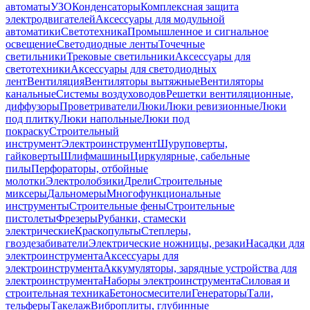
автоматы
УЗО
Конденсаторы
Комплексная защита
электродвигателей
Аксессуары для модульной
автоматики
Светотехника
Промышленное и сигнальное
освещение
Светодиодные ленты
Точечные
светильники
Трековые светильники
Аксессуары для
светотехники
Аксессуары для светодиодных
лент
Вентиляция
Вентиляторы вытяжные
Вентиляторы
канальные
Системы воздуховодов
Решетки вентиляционные,
диффузоры
Проветриватели
Люки
Люки ревизионные
Люки
под плитку
Люки напольные
Люки под
покраску
Строительный
инструмент
Электроинструмент
Шуруповерты,
гайковерты
Шлифмашины
Циркулярные, сабельные
пилы
Перфораторы, отбойные
молотки
Электролобзики
Дрели
Строительные
миксеры
Дальномеры
Многофункциональные
инструменты
Строительные фены
Строительные
пистолеты
Фрезеры
Рубанки, стамески
электрические
Краскопульты
Степлеры,
гвоздезабиватели
Электрические ножницы, резаки
Насадки для
электроинструмента
Аксессуары для
электроинструмента
Аккумуляторы, зарядные устройства для
электроинструмента
Наборы электроинструмента
Силовая и
строительная техника
Бетоносмесители
Генераторы
Тали,
тельферы
Такелаж
Виброплиты, глубинные