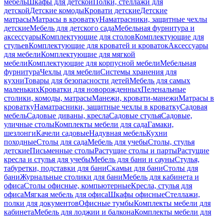
мебель
Шкафы для детской
Полки, стеллажи для
детской
Детские комоды
Кровати детские
Детские
матрасы
Матрасы в кроватку
Наматрасники, защитные чехлы
детские
Мебель для детского сада
Мебельная фурнитура и
аксессуары
Комплектующие для столов
Комплектующие для
стульев
Комплектующие для кроватей и кроваток
Аксессуары
для мебели
Комплектующие для мягкой
мебели
Комплектующие для корпусной мебели
Мебельная
фурнитура
Чехлы для мебели
Системы хранения для
кухни
Товары для безопасности детей
Мебель для самых
маленьких
Кроватки для новорожденных
Пеленальные
столики, комоды, матрасы
Манежи, кровати-манежи
Матрасы в
кроватку
Наматрасники, защитные чехлы в кроватку
Садовая
мебель
Садовые диваны, кресла
Садовые стулья
Садовые,
уличные столы
Комплекты мебели для сада
Гамаки,
шезлонги
Качели садовые
Надувная мебель
Кухни
походные
Столы для сада
Мебель для учебы
Столы, стулья
детские
Письменные столы
Растущие столы и парты
Растущие
кресла и стулья для учебы
Мебель для бани и сауны
Стулья,
табуретки, подставки для бани
Скамьи для бани
Столы для
бани
Журнальные столики для бани
Мебель для кабинета и
офиса
Столы офисные, компьютерные
Кресла, стулья для
офиса
Мягкая мебель для офиса
Шкафы офисные
Стеллажи,
полки для документов
Офисные тумбы
Комплекты мебели для
кабинета
Мебель для лоджии и балкона
Комплекты мебели для