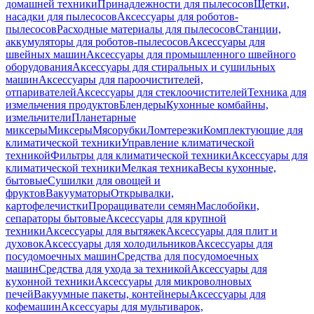
домашней техники
Принадлежности для пылесосов
Щетки,
насадки для пылесосов
Аксессуары для роботов-
пылесосов
Расходные материалы для пылесосов
Станции,
аккумуляторы для роботов-пылесосов
Аксессуары для
швейных машин
Аксессуары для промышленного швейного
оборудования
Аксессуары для стиральных и сушильных
машин
Аксессуары для пароочистителей,
отпаривателей
Аксессуары для стеклоочистителей
Техника для
измельчения продуктов
Блендеры
Кухонные комбайны,
измельчители
Планетарные
миксеры
Миксеры
Мясорубки
Ломтерезки
Комплектующие для
климатической техники
Управление климатической
техникой
Фильтры для климатической техники
Аксессуары для
климатической техники
Мелкая техника
Весы кухонные,
бытовые
Сушилки для овощей и
фруктов
Вакууматоры
Открывалки,
картофелечистки
Проращиватели семян
Маслобойки,
сепараторы бытовые
Аксессуары для крупной
техники
Аксессуары для вытяжек
Аксессуары для плит и
духовок
Аксессуары для холодильников
Аксессуары для
посудомоечных машин
Средства для посудомоечных
машин
Средства для ухода за техникой
Аксессуары для
кухонной техники
Аксессуары для микроволновых
печей
Вакуумные пакеты, контейнеры
Аксессуары для
кофемашин
Аксессуары для мультиварок,