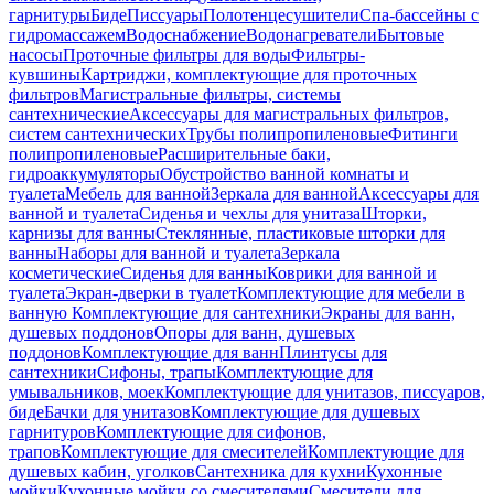
гарнитуры
Биде
Писсуары
Полотенцесушители
Спа-бассейны с
гидромассажем
Водоснабжение
Водонагреватели
Бытовые
насосы
Проточные фильтры для воды
Фильтры-
кувшины
Картриджи, комплектующие для проточных
фильтров
Магистральные фильтры, системы
сантехнические
Аксессуары для магистральных фильтров,
систем сантехнических
Трубы полипропиленовые
Фитинги
полипропиленовые
Расширительные баки,
гидроаккумуляторы
Обустройство ванной комнаты и
туалета
Мебель для ванной
Зеркала для ванной
Аксессуары для
ванной и туалета
Сиденья и чехлы для унитаза
Шторки,
карнизы для ванны
Стеклянные, пластиковые шторки для
ванны
Наборы для ванной и туалета
Зеркала
косметические
Сиденья для ванны
Коврики для ванной и
туалета
Экран-дверки в туалет
Комплектующие для мебели в
ванную
Комплектующие для сантехники
Экраны для ванн,
душевых поддонов
Опоры для ванн, душевых
поддонов
Комплектующие для ванн
Плинтусы для
сантехники
Сифоны, трапы
Комплектующие для
умывальников, моек
Комплектующие для унитазов, писсуаров,
биде
Бачки для унитазов
Комплектующие для душевых
гарнитуров
Комплектующие для сифонов,
трапов
Комплектующие для смесителей
Комплектующие для
душевых кабин, уголков
Сантехника для кухни
Кухонные
мойки
Кухонные мойки со смесителями
Смесители для