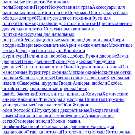
напольные покрытия
Виниловые
полы
Ковролин
Паркет
Искусственная трава
Аксессуары для
напольных покрытий и плитки
Подложка
Плинтусы, уголки,
обводы для труб
Плинтусы для сантехники
Фуги для
плитки
Порожки, профили для пола и плитки
Приспособления
для укладки плитки
Системы выравнивания
плитки
Аксессуары для напольных
покрытий
Реставрационные материалы
Двери и арки
Двери
входные
Двери межкомнатные
Арки межкомнатные
Москитные
сетки
Двери для бани и сауны
Коробки и
фурнитура
Наличники, коробки, доборы
Ручки дверные
Замки
дверные
Петли дверные
Фурнитура дверная
Доводчики
дверные
Окна и подоконники
Окна
Подоконники, отливы
Окна
мансардные
Фурнитура оконная
Мягкие окна
Москитные сетки
на окна
Жалюзи уличные
Пленки солнцезащитные
Крепежные
изделия
Саморезы, шурупы
Гвозди
Анкеры, дюбели
Скобы,
штифты
Перфорированный крепеж
Гайки,
шайбы
Заклепки
Болты, винты, шпильки
Хомуты
Химические
анкеры
Карабины
Фиксаторы арматуры
Шплинты
Пружины
универсальные
Отделка стен
Обои
Жидкие
обои
Фотообои
Штукатурки декоративные
Декоративный
камень
Скинали
Пленки самоклеящиеся
Армирующие
сетки
Стеновые панели
Уголки, маяки,
профили
Вагонка
Стеклохолсты, флизелин
Экраны для
радиаторов
Отделка потолка
Потолочные системы
Потолочные