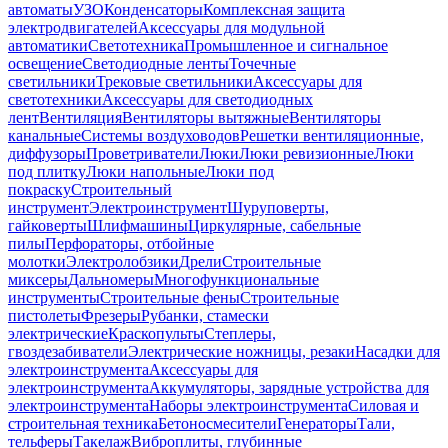
автоматы
УЗО
Конденсаторы
Комплексная защита
электродвигателей
Аксессуары для модульной
автоматики
Светотехника
Промышленное и сигнальное
освещение
Светодиодные ленты
Точечные
светильники
Трековые светильники
Аксессуары для
светотехники
Аксессуары для светодиодных
лент
Вентиляция
Вентиляторы вытяжные
Вентиляторы
канальные
Системы воздуховодов
Решетки вентиляционные,
диффузоры
Проветриватели
Люки
Люки ревизионные
Люки
под плитку
Люки напольные
Люки под
покраску
Строительный
инструмент
Электроинструмент
Шуруповерты,
гайковерты
Шлифмашины
Циркулярные, сабельные
пилы
Перфораторы, отбойные
молотки
Электролобзики
Дрели
Строительные
миксеры
Дальномеры
Многофункциональные
инструменты
Строительные фены
Строительные
пистолеты
Фрезеры
Рубанки, стамески
электрические
Краскопульты
Степлеры,
гвоздезабиватели
Электрические ножницы, резаки
Насадки для
электроинструмента
Аксессуары для
электроинструмента
Аккумуляторы, зарядные устройства для
электроинструмента
Наборы электроинструмента
Силовая и
строительная техника
Бетоносмесители
Генераторы
Тали,
тельферы
Такелаж
Виброплиты, глубинные