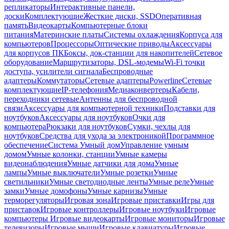
репликаторы
Интерактивные панели,
доски
Комплектующие
Жесткие диски, SSD
Оперативная
память
Видеокарты
Компьютерные блоки
питания
Материнские платы
Системы охлаждения
Корпуса для
компьютеров
Процессоры
Оптические приводы
Аксессуары
для корпусов ПК
Боксы, док-станции для накопителей
Сетевое
оборудование
Маршрутизаторы, DSL-модемы
Wi-Fi точки
доступа, усилители сигнала
Беспроводные
адаптеры
Коммутаторы
Сетевые адаптеры
Powerline
Сетевые
комплектующие
IP-телефония
Медиаконвертеры
Кабели,
переходники сетевые
Антенны для беспроводной
связи
Аксессуары для компьютерной техники
Подставки для
ноутбуков
Аксессуары для ноутбуков
Очки для
компьютера
Рюкзаки для ноутбуков
Сумки, чехлы для
ноутбуков
Средства для ухода за электроникой
Программное
обеспечение
Система Умный дом
Управление умным
домом
Умные колонки, станции
Умные камеры
видеонаблюдения
Умные датчики для дома
Умные
лампы
Умные выключатели
Умные розетки
Умные
светильники
Умные светодиодные ленты
Умные реле
Умные
замки
Умные домофоны
Умные карнизы
Умные
терморегуляторы
Игровая зона
Игровые приставки
Игры для
приставок
Игровые контроллеры
Игровые ноутбуки
Игровые
компьютеры
Игровые видеокарты
Игровые мониторы
Игровые
телевизоры
Игровые мыши
Игровые клавиатуры
Игровые