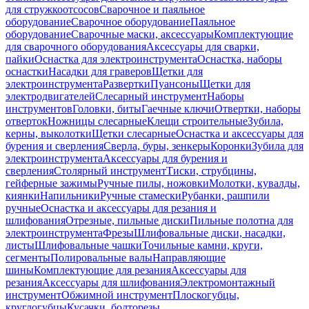
для стружкоотсосов
Сварочное и паяльное
оборудование
Сварочное оборудование
Паяльное
оборудование
Сварочные маски, аксессуары
Комплектующие
для сварочного оборудования
Аксессуары для сварки,
пайки
Оснастка для электроинструмента
Оснастка, наборы
оснастки
Насадки для граверов
Щетки для
электроинструмента
Развертки
Пуансоны
Щетки для
электродвигателей
Слесарный инструмент
Наборы
инструментов
Головки, биты
Гаечные ключи
Отвертки, наборы
отверток
Ножницы слесарные
Клещи строительные
Зубила,
керны, выколотки
Щетки слесарные
Оснастка и аксессуары для
бурения и сверления
Сверла, буры, зенкеры
Коронки
Зубила для
электроинструмента
Аксессуары для бурения и
сверления
Столярный инструмент
Тиски, струбцины,
гейферные зажимы
Ручные пилы, ножовки
Молотки, кувалды,
киянки
Напильники
Ручные стамески
Рубанки, рашпили
ручные
Оснастка и аксессуары для резания и
шлифования
Отрезные, пильные диски
Пильные полотна для
электроинструмента
Фрезы
Шлифовальные диски, насадки,
листы
Шлифовальные чашки
Точильные камни, круги,
сегменты
Полировальные валы
Направляющие
шины
Комплектующие для резания
Аксессуары для
резания
Аксессуары для шлифования
Электромонтажный
инструмент
Обжимной инструмент
Плоскогубцы,
круглогубцы
Кусачки, болторезы,