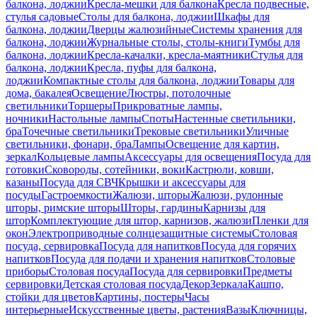
балкона, лоджии
Кресла-мешки для балкона
Кресла подвесные,
стулья садовые
Столы для балкона, лоджии
Шкафы для
балкона, лоджии
Дверцы жалюзийные
Системы хранения для
балкона, лоджии
Журнальные столы, столы-книги
Тумбы для
балкона, лоджии
Кресла-качалки, кресла-маятники
Стулья для
балкона, лоджии
Кресла, пуфы для балкона,
лоджии
Компактные столы для балкона, лоджии
Товары для
дома, бакалея
Освещение
Люстры, потолочные
светильники
Торшеры
Прикроватные лампы,
ночники
Настольные лампы
Споты
Настенные светильники,
бра
Точечные светильники
Трековые светильники
Уличные
светильники, фонари, бра
Лампы
Освещение для картин,
зеркал
Кольцевые лампы
Аксессуары для освещения
Посуда для
готовки
Сковороды, сотейники, воки
Кастрюли, ковши,
казаны
Посуда для СВЧ
Крышки и аксессуары для
посуды
Гастроемкости
Жалюзи, шторы
Жалюзи, рулонные
шторы, римские шторы
Шторы, гардины
Карнизы для
штор
Комплектующие для штор, карнизов, жалюзи
Пленки для
окон
Электроприводные солнцезащитные системы
Столовая
посуда, сервировка
Посуда для напитков
Посуда для горячих
напитков
Посуда для подачи и хранения напитков
Столовые
приборы
Столовая посуда
Посуда для сервировки
Предметы
сервировки
Детская столовая посуда
Декор
Зеркала
Кашпо,
стойки для цветов
Картины, постеры
Часы
интерьерные
Искусственные цветы, растения
Вазы
Ключницы,