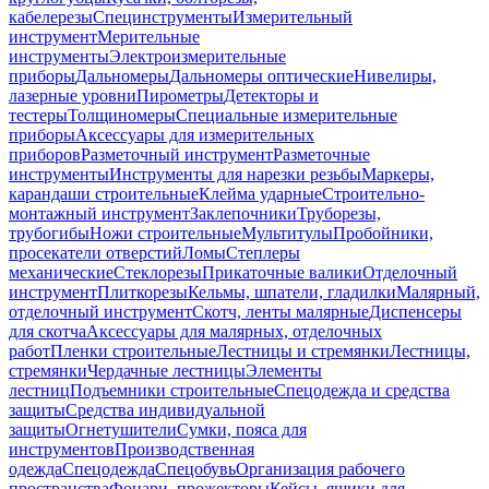
кабелерезы
Специнструменты
Измерительный
инструмент
Мерительные
инструменты
Электроизмерительные
приборы
Дальномеры
Дальномеры оптические
Нивелиры,
лазерные уровни
Пирометры
Детекторы и
тестеры
Толщиномеры
Специальные измерительные
приборы
Аксессуары для измерительных
приборов
Разметочный инструмент
Разметочные
инструменты
Инструменты для нарезки резьбы
Маркеры,
карандаши строительные
Клейма ударные
Строительно-
монтажный инструмент
Заклепочники
Труборезы,
трубогибы
Ножи строительные
Мультитулы
Пробойники,
просекатели отверстий
Ломы
Степлеры
механические
Стеклорезы
Прикаточные валики
Отделочный
инструмент
Плиткорезы
Кельмы, шпатели, гладилки
Малярный,
отделочный инструмент
Скотч, ленты малярные
Диспенсеры
для скотча
Аксессуары для малярных, отделочных
работ
Пленки строительные
Лестницы и стремянки
Лестницы,
стремянки
Чердачные лестницы
Элементы
лестниц
Подъемники строительные
Спецодежда и средства
защиты
Средства индивидуальной
защиты
Огнетушители
Сумки, пояса для
инструментов
Производственная
одежда
Спецодежда
Спецобувь
Организация рабочего
пространства
Фонари, прожекторы
Кейсы, ящики для