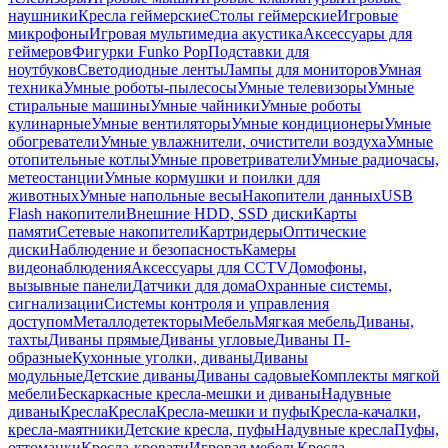
наушники
Кресла геймерские
Столы геймерские
Игровые
микрофоны
Игровая мультимедиа акустика
Аксессуары для
геймеров
Фигурки Funko Pop
Подставки для
ноутбуков
Светодиодные ленты
Лампы для мониторов
Умная
техника
Умные роботы-пылесосы
Умные телевизоры
Умные
стиральные машины
Умные чайники
Умные роботы
кулинарные
Умные вентиляторы
Умные кондиционеры
Умные
обогреватели
Умные увлажнители, очистители воздуха
Умные
отопительные котлы
Умные проветриватели
Умные радиочасы,
метеостанции
Умные кормушки и поилки для
животных
Умные напольные весы
Накопители данных
USB
Flash накопители
Внешние HDD, SSD диски
Карты
памяти
Сетевые накопители
Картридеры
Оптические
диски
Наблюдение и безопасность
Камеры
видеонаблюдения
Аксессуары для CCTV
Домофоны,
вызывные панели
Датчики для дома
Охранные системы,
сигнализации
Системы контроля и управления
доступом
Металлодетекторы
Мебель
Мягкая мебель
Диваны,
тахты
Диваны прямые
Диваны угловые
Диваны П-
образные
Кухонные уголки, диваны
Диваны
модульные
Детские диваны
Диваны садовые
Комплекты мягкой
мебели
Бескаркасные кресла-мешки и диваны
Надувные
диваны
Кресла
Кресла
Кресла-мешки и пуфы
Кресла-качалки,
кресла-маятники
Детские кресла, пуфы
Надувные кресла
Пуфы,
оттоманки
Кресла-кровати
Игровая мебель
Кресла