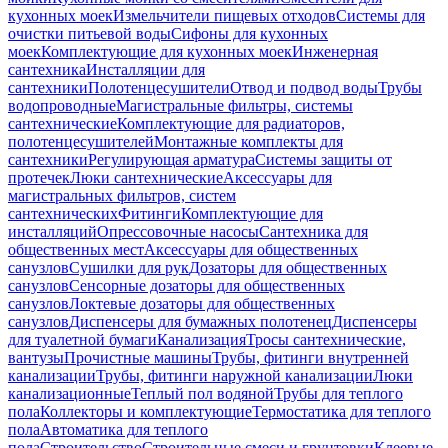
кухонных моек
Измельчители пищевых отходов
Системы для
очистки питьевой воды
Сифоны для кухонных
моек
Комплектующие для кухонных моек
Инженерная
сантехника
Инсталляции для
сантехники
Полотенцесушители
Отвод и подвод воды
Трубы
водопроводные
Магистральные фильтры, системы
сантехнические
Комплектующие для радиаторов,
полотенцесушителей
Монтажные комплекты для
сантехники
Регулирующая арматура
Системы защиты от
протечек
Люки сантехнические
Аксессуары для
магистральных фильтров, систем
сантехнических
Фитинги
Комплектующие для
инсталляций
Опрессовочные насосы
Сантехника для
общественных мест
Аксессуары для общественных
санузлов
Сушилки для рук
Дозаторы для общественных
санузлов
Сенсорные дозаторы для общественных
санузлов
Локтевые дозаторы для общественных
санузлов
Диспенсеры для бумажных полотенец
Диспенсеры
для туалетной бумаги
Канализация
Тросы сантехнические,
вантузы
Прочистные машины
Трубы, фитинги внутренней
канализации
Трубы, фитинги наружной канализации
Люки
канализационные
Теплый пол водяной
Трубы для теплого
пола
Коллекторы и комплектующие
Термостатика для теплого
пола
Автоматика для теплого
пола
Строительство
Строительные смеси и грунтовки
Клеевые