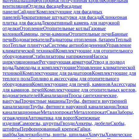
материалы
Шифер
Профнастил
Рулонная кровля
Кровельная
вентиляция
Отделка фасада
Фасадные
панели
Сайдинг
Комплектующие для фасадных
панелей
Декоративные штукатурки для фасада
Клинкерная
плитка для фасада
Декоративный камень для наружной
отделки
Отопление
Отопительные котлы
Газовые
колонки
Камины, печи-камины
Отопительные печи
Банные
печи
Водонагреватели
Радиаторы отопления, батареи
Теплый
пол
Теплые плинтусы
Системы антиобледенения
Управление
климатической техникой
Комплектующие для отопительного
оборудования
Стабилизаторы напряжения
Насосы
циркуляционные
Регулирующая арматура
Отвод и подвод
воды
Дымоходы и комплектующие
Управление климатической
техникой
Комплектующие для радиаторов
Комплектующие для
теплого пола
Топливо и аксессуары для отопительного
оборудования
Комплектующие для печей, каминов
Аксессуары
для каминов, печей
Комплектующие для отопительных котлов,
водонагревателей
Канализация
Тросы сантехнические,
вантузы
Прочистные машины
Трубы, фитинги внутренней
канализации
Трубы, фитинги наружной канализации
Люки
канализационные
Металлопрокат
Металлопрокат
Сваи
Заборы,
ограждения
Автоматика для ворот
Крепежные
изделия
Саморезы, шурупы
Гвозди
Анкеры, дюбели
Скобы,
штифты
Перфорированный крепеж
Гайки,
шайбы
Заклепки
Болты, винты, шпильки
Хомуты
Химические