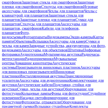
смартфонов
Защитные стекла для смартфонов
Защитные
пленки для смартфонов
Стилусы для смартфонов
Игровые
аксессуары для смартфонов
Чехлы для планшетов
Чехлы с
клавиатурой для планшетов
Защитные стекла для
планшетов
Защитные пленки для планшетов
Сумки для
планшетов
Стилусы для планшетов
Аксессуары для
планшетов, смартфонов
Кабели для телефонов,
планшетов
Фото,
видеосъемка
Фотоаппараты
Видеокамеры
Экшн-камеры
Карты
памяти
Объективы
Вспышки
Аксессуары для камер
Сумки и
чехлы для камер
Зарядные устройства, аккумуляторы для фото,
видеокамер
Аксессуары для объективов
Штативы
Цифровые
фоторамки
Аудиотехника
Мультимедиа акустика
Радиочасы,
метеостанции
Радиоприемники
Музыкальные
центры
Домашние кинотеатры
Акустические
системы
Проигрыватели виниловых пластинок
Аксессуары
для виниловых проигрывателей
Виниловые
пластинки
Инсталляционная акустика
Трансляционные
усилители
Аксессуары для аудиотехники
Комплектующие для
акустики
Акустические кабели
Подставки, стойки для
акустики
Сумки, чехлы для акустики
Оборудование для
фотостудии
Кольцевые лампы
Фоны для фотостудии
Студийное
освещение
Насадки светоформирующие для
фотостудии
Фотозонты, отражатели
Оборудование для
предметной съемки
Вспышки студийные
Комплекты