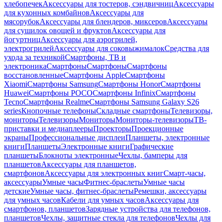
хлебопечек
Аксессуары для тостеров, сэндвичниц
Аксессуары
для кухонных комбайнов
Аксессуары для
мясорубок
Аксессуары для блендеров, миксеров
Аксессуары
для сушилок овощей и фруктов
Аксессуары для
йогуртниц
Аксессуары для аэрогрилей,
электрогрилей
Аксессуары для соковыжималок
Средства для
ухода за техникой
Смартфоны, ТВ и
электроника
Смартфоны
Смартфоны
Смартфоны
восстановленные
Смартфоны Apple
Смартфоны
Xiaomi
Смартфоны Samsung
Смартфоны Honor
Смартфоны
Huawei
Смартфоны POCO
Смартфоны Infinix
Смартфоны
Tecno
Смартфоны Realme
Смартфоны Samsung Galaxy S26
series
Кнопочные телефоны
Складные смартфоны
Телевизоры,
мониторы
Телевизоры
Мониторы
Мониторы-телевизоры
ТВ-
приставки и медиаплееры
Проекторы
Проекционные
экраны
Профессиональные дисплеи
Планшеты, электронные
книги
Планшеты
Электронные книги
Графические
планшеты
Блокноты электронные
Чехлы, бамперы для
планшетов
Аксессуары для планшетов,
смартфонов
Аксессуары для электронных книг
Смарт-часы,
аксессуары
Умные часы
Фитнес-браслеты
Умные часы
детские
Умные часы, фитнес-браслеты
Ремешки, аксессуары
для умных часов
Кабели для умных часов
Аксессуары для
смартфонов, планшетов
Зарядные устройства для телефонов,
планшетов
Чехлы, защитные стекла для телефонов
Чехлы для