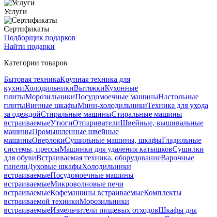
Услуги
Сертификаты
Подборщик подарков
Найти подарки
Категории товаров
Бытовая техника
Крупная техника для
кухни
Холодильники
Вытяжки
Кухонные
плиты
Морозильники
Посудомоечные машины
Настольные
плиты
Винные шкафы
Мини-холодильники
Техника для ухода
за одеждой
Стиральные машины
Стиральные машины
встраиваемые
Утюги
Отпариватели
Швейные, вышивальные
машины
Промышленные швейные
машины
Оверлоки
Сушильные машины, шкафы
Гладильные
системы, прессы
Машинки для удаления катышков
Сушилки
для обуви
Встраиваемая техника, оборудование
Варочные
панели
Духовые шкафы
Холодильники
встраиваемые
Посудомоечные машины
встраиваемые
Микроволновые печи
встраиваемые
Кофемашины встраиваемые
Комплекты
встраиваемой техники
Морозильники
встраиваемые
Измельчители пищевых отходов
Шкафы для