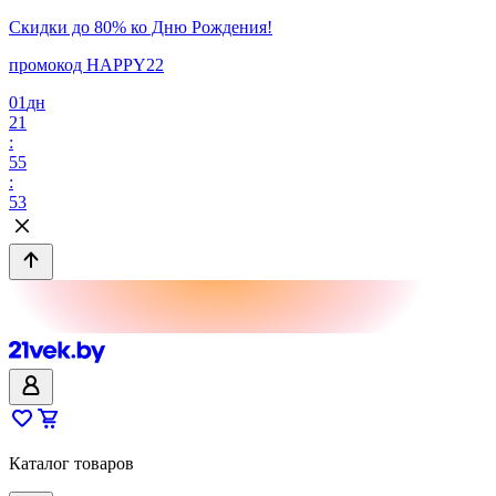
Скидки до 80% ко Дню Рождения!
промокод HAPPY22
01
дн
21
:
55
:
53
Каталог товаров