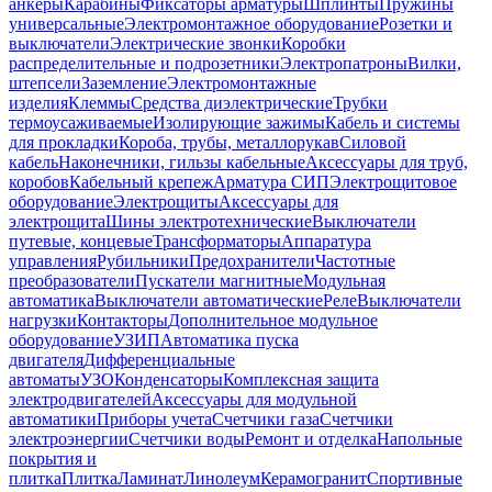
анкеры
Карабины
Фиксаторы арматуры
Шплинты
Пружины
универсальные
Электромонтажное оборудование
Розетки и
выключатели
Электрические звонки
Коробки
распределительные и подрозетники
Электропатроны
Вилки,
штепсели
Заземление
Электромонтажные
изделия
Клеммы
Средства диэлектрические
Трубки
термоусаживаемые
Изолирующие зажимы
Кабель и системы
для прокладки
Короба, трубы, металлорукав
Силовой
кабель
Наконечники, гильзы кабельные
Аксессуары для труб,
коробов
Кабельный крепеж
Арматура СИП
Электрощитовое
оборудование
Электрощиты
Аксессуары для
электрощита
Шины электротехнические
Выключатели
путевые, концевые
Трансформаторы
Аппаратура
управления
Рубильники
Предохранители
Частотные
преобразователи
Пускатели магнитные
Модульная
автоматика
Выключатели автоматические
Реле
Выключатели
нагрузки
Контакторы
Дополнительное модульное
оборудование
УЗИП
Автоматика пуска
двигателя
Дифференциальные
автоматы
УЗО
Конденсаторы
Комплексная защита
электродвигателей
Аксессуары для модульной
автоматики
Приборы учета
Счетчики газа
Счетчики
электроэнергии
Счетчики воды
Ремонт и отделка
Напольные
покрытия и
плитка
Плитка
Ламинат
Линолеум
Керамогранит
Спортивные