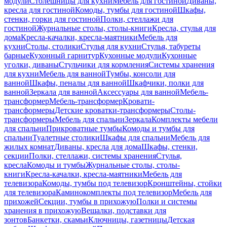
модули
Столешницы для кухни
Мебель для гостиной
Диваны,
кресла для гостиной
Комоды, тумбы для гостиной
Шкафы,
стенки, горки для гостиной
Полки, стеллажи для
гостиной
Журнальные столы, столы-книги
Кресла, стулья для
дома
Кресла-качалки, кресла-маятники
Мебель для
кухни
Столы, столики
Стулья для кухни
Стулья, табуреты
барные
Кухонный гарнитур
Кухонные модули
Кухонные
уголки, диваны
Стульчики для кормления
Системы хранения
для кухни
Мебель для ванной
Тумбы, консоли для
ванной
Шкафы, пеналы для ванной
Шкафчики, полки для
ванной
Зеркала для ванной
Аксессуары для ванной
Мебель-
трансформер
Мебель-трансформер
Кровати-
трансформеры
Детские кроватки-трансформеры
Столы-
трансформеры
Мебель для спальни
Зеркала
Комплекты мебели
для спальни
Прикроватные тумбы
Комоды и тумбы для
спальни
Туалетные столики
Шкафы для спальни
Мебель для
жилых комнат
Диваны, кресла для дома
Шкафы, стенки,
секции
Полки, стеллажи, системы хранения
Стулья,
кресла
Комоды и тумбы
Журнальные столы, столы-
книги
Кресла-качалки, кресла-маятники
Мебель для
телевизора
Комоды, тумбы под телевизор
Кронштейны, стойки
для телевизора
Каминокомплекты под телевизор
Мебель для
прихожей
Секции, тумбы в прихожую
Полки и системы
хранения в прихожую
Вешалки, подставки для
зонтов
Банкетки, скамьи
Ключницы, газетницы
Детская