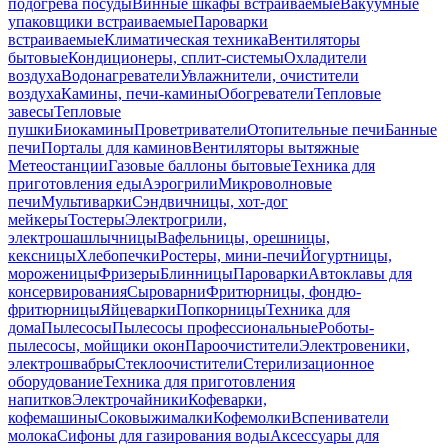
подогрева посуды
Винные шкафы встраиваемые
Вакуумные
упаковщики встраиваемые
Пароварки
встраиваемые
Климатическая техника
Вентиляторы
бытовые
Кондиционеры, сплит-системы
Охладители
воздуха
Водонагреватели
Увлажнители, очистители
воздуха
Камины, печи-камины
Обогреватели
Тепловые
завесы
Тепловые
пушки
Биокамины
Проветриватели
Отопительные печи
Банные
печи
Порталы для каминов
Вентиляторы вытяжные
Метеостанции
Газовые баллоны бытовые
Техника для
приготовления еды
Аэрогрили
Микроволновые
печи
Мультиварки
Сэндвичницы, хот-дог
мейкеры
Тостеры
Электрогрили,
электрошашлычницы
Вафельницы, орешницы,
кексницы
Хлебопечки
Ростеры, мини-печи
Йогуртницы,
мороженицы
Фризеры
Блинницы
Пароварки
Автоклавы для
консервирования
Сыроварни
Фритюрницы, фондю-
фритюрницы
Яйцеварки
Попкорницы
Техника для
дома
Пылесосы
Пылесосы профессиональные
Роботы-
пылесосы, мойщики окон
Пароочистители
Электровеники,
электрошвабры
Стеклоочистители
Стерилизационное
оборудование
Техника для приготовления
напитков
Электрочайники
Кофеварки,
кофемашины
Соковыжималки
Кофемолки
Вспениватели
молока
Сифоны для газирования воды
Аксессуары для