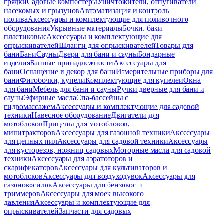
грядки
Садовые компостеры
Уничтожители, отпугиватели
насекомых и грызунов
Автоматизация и контроль
полива
Аксессуары и комплектующие для поливочного
оборудования
Укрывные материалы
Бочки, баки
пластиковые
Аксессуары и комплектующие для
опрыскивателей
Шланги для опрыскивателей
Товары для
бани
Бани
Сауны
Двери для бани и сауны
Бондарные
изделия
Банные принадлежности
Аксессуары для
бани
Оснащение и декор для бани
Измерительные приборы для
бани
Фитобочки, купели
Комплектующие для купелей
Окна
для бани
Мебель для бани и сауны
Ручки дверные для бани и
сауны
Эфирные масла
Спа-бассейны с
гидромассажем
Аксессуары и комплектующие для садовой
техники
Навесное оборудование
Двигатели для
мотоблоков
Прицепы для мотоблоков,
минитракторов
Аксессуары для газонной техники
Аксессуары
для цепных пил
Аксессуары для садовой техники
Аксессуары
для кусторезов, ножниц садовых
Моторные масла для садовой
техники
Аксессуары для аэратоторов и
скарификаторов
Аксессуары для культиваторов и
мотоблоков
Аксессуары для воздуходувок
Аксессуары для
газонокосилок
Аксессуары для бензокос и
триммеров
Аксессуары для моек высокого
давления
Аксессуары и комплектующие для
опрыскивателей
Запчасти для садовых