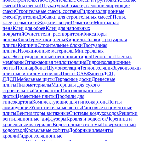
смеси
Шпатлевки
Штукатурки
Стяжки, самонивелирующие
смеси
Строительные смеси, составы
Гидроизоляционные
смеси
Грунтовки
Добавки для строительных смесей
Пены,
клеи, герметики
Жидкие гвозди
Герметики
Монтажная
пена
Клеи для обоев
Клеи для напольных
покрытий
Очистители, растворители
Фиксаторы
резьбы
Клеи
Герметики, пены
Кирпичи, блоки, тротуарная
плитка
Кирпичи
Строительные блоки
Тротуарная
плитка
Изоляционные материалы
Минеральная
вата
Экструдированный пенополистирол
Пенопласт
Пленки,
мембраны
Отражающая теплоизоляция
Гидроизоляционные
ленты
Поликарбонат
Шумоизоляция
Теплоизоляция
Звукоизоляц
плитные и пиломатериалы
Плиты OSB
Фанера
ДСП,
ЛДСП
Мебельные щиты
Террасные доски
Древесные
плиты
Пиломатериалы
Материалы для сухого
строительства
Гипсокартон
Гипсоволокнистые
листы
Цементные плиты
Профили для
гипсокартона
Комплектующие для гипсокартона
Ленты
армирующие
Уплотнительные ленты
Гипсовые и цементные
плиты
Вентиляторы вытяжные
Системы воздуховодов
Решетки
вентиляционные, диффузоры
Кровля и водосток
Черепица и
кровельные материалы
Водосточные системы
Поверхностный
водоотвод
Кровельные софиты
Доборные элементы
кровли
Гидроизоляционные