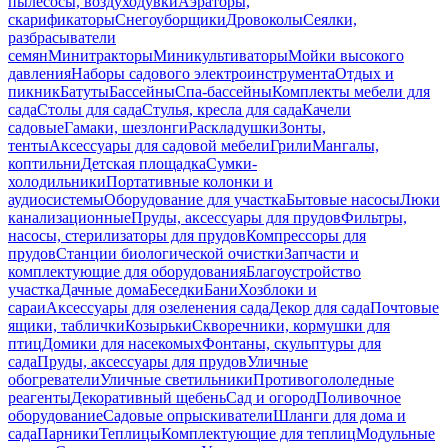
пылесосы, воздуходувки
Аэраторы,
скарификаторы
Снегоуборщики
Дровоколы
Сеялки,
разбрасыватели
семян
Минитракторы
Миникультиваторы
Мойки высокого
давления
Наборы садового электроинструмента
Отдых и
пикник
Батуты
Бассейны
Спа-бассейны
Комплекты мебели для
сада
Столы для сада
Стулья, кресла для сада
Качели
садовые
Гамаки, шезлонги
Раскладушки
Зонты,
тенты
Аксессуары для садовой мебели
Грили
Мангалы,
коптильни
Детская площадка
Сумки-
холодильники
Портативные колонки и
аудиосистемы
Оборудование для участка
Бытовые насосы
Люки
канализационные
Пруды, аксессуары для прудов
Фильтры,
насосы, стерилизаторы для прудов
Компрессоры для
прудов
Станции биологической очистки
Запчасти и
комплектующие для оборудования
Благоустройство
участка
Дачные дома
Беседки
Бани
Хозблоки и
сараи
Аксессуары для озеленения сада
Декор для сада
Почтовые
ящики, таблички
Козырьки
Скворечники, кормушки для
птиц
Домики для насекомых
Фонтаны, скульптуры для
сада
Пруды, аксессуары для прудов
Уличные
обогреватели
Уличные светильники
Противогололедные
реагенты
Декоративный щебень
Сад и огород
Поливочное
оборудование
Садовые опрыскиватели
Шланги для дома и
сада
Парники
Теплицы
Комплектующие для теплиц
Модульные