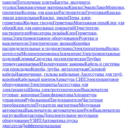
панели
Потолочные плиты
Багеты, молдинги,
уголки
Лакокрасочные материалы
Краски
Эмали
Лаки
Морилки,
пропитки
Колеры для краски
Растворители
Грунтовки
Краски,
эмали аэрозольные
Краски, эмали
Пены, клеи,
герметики
Жидкие гвозди
Герметики
Монтажная пена
Клеи для
обоев
Клеи для напольных покрытий
Очистители,
растворители
Фиксаторы резьбы
Клеи
Герметики,
пены
Электромонтажное оборудование
Розетки и
выключатели
Электрические звонки
Коробки
распределительные и подрозетники
Электропатроны
Вилки,
штепсели
Молниеприемники
Заземление
Электромонтажные
изделия
Клеммы
Средства диэлектрические
Трубки
термоусаживаемые
Изолирующие зажимы
Кабель и системы
для прокладки
Короба, трубы, металлорукав
Силовой
кабель
Наконечники, гильзы кабельные
Аксессуары для труб,
коробов
Кабельный крепеж
Арматура СИП
Электрощитовое
оборудование
Электрощиты
Аксессуары для
электрощита
Шины электротехнические
Выключатели
путевые, концевые
Трансформаторы
Аппаратура
управления
Рубильники
Предохранители
Частотные
преобразователи
Пускатели магнитные
Модульная
автоматика
Выключатели автоматические
Реле
Выключатели
нагрузки
Контакторы
Дополнительное модульное
оборудование
УЗИП
Автоматика пуска
двигателя
Дифференциальные