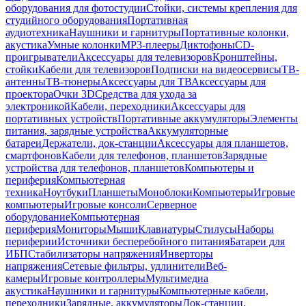
оборудования для фотостудии
Стойки, системы крепления для
студийного оборудования
Портативная
аудиотехника
Наушники и гарнитуры
Портативные колонки,
акустика
Умные колонки
MP3-плееры
Диктофоны
CD-
проигрыватели
Аксессуары для телевизоров
Кронштейны,
стойки
Кабели для телевизоров
Подписки на видеосервисы
ТВ-
антенны
ТВ-тюнеры
Аксессуары для ТВ
Аксессуары для
проектора
Очки 3D
Средства для ухода за
электроникой
Кабели, переходники
Аксессуары для
портативных устройств
Портативные аккумуляторы
Элементы
питания, зарядные устройства
Аккумуляторные
батареи
Держатели, док-станции
Аксессуары для планшетов,
смартфонов
Кабели для телефонов, планшетов
Зарядные
устройства для телефонов, планшетов
Компьютеры и
периферия
Компьютерная
техника
Ноутбуки
Планшеты
Моноблоки
Компьютеры
Игровые
компьютеры
Игровые консоли
Серверное
оборудование
Компьютерная
периферия
Мониторы
Мыши
Клавиатуры
Стилусы
Наборы
периферии
Источники бесперебойного питания
Батареи для
ИБП
Стабилизаторы напряжения
Инверторы
напряжения
Сетевые фильтры, удлинители
Веб-
камеры
Игровые контроллеры
Мультимедиа
акустика
Наушники и гарнитуры
Компьютерные кабели,
переходники
Зарядные, аккумуляторы
Док-станции,