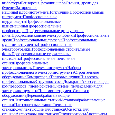
вибраторы
Бензорезы, резчики швов
Стойки, дрели для
бурения
Затирочные
машины
Гидроинструмент
Погрузчики
Профессиональный
инструмент
Профессиональные
шуруповерты
Профессиональные
шлифмашины
Профессиональные
перфораторы
Профессиональные циркулярные
пилы
Профессиональные электролобзики
Профессиональные
дрели
Профессиональные фрезеры
Профессиональные
мультиинструменты
Профессиональные
электрорубанки
Профессиональные строительные
фены
Профессиональные строительные
пистолеты
Профессиональные точильные
станки
Профессиональные
электроножницы
Пневмоинструмент
Наборы
профессионального электроинструмента
Строительное
оборудование
Компрессоры
Тепловые пушки
Пылесосы
профессиональные
Стружкоотсосы
Домкраты
Аксессуары для
компрессоров, пневмосистем
Системы пылеудаления для
электроинструмента
Пневмоинструмент
Станки и
оборудование
Деревообрабатывающие
станки
Ленточнопильные станки
Металлообрабатывающие
станки
Плиткорезные станки
Точильные
станки
Комплектующие для станков
Оснастка для
станков
Аксессуары для станков
Стружкоотсосы
Аксессуары