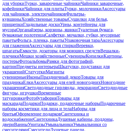
для уборки
Турки, заварочные чайники
Чайники заварочные,
кофейники
Чайники для плиты
Турки, молочники
Аксессуары
для чайников, электрочайников
Фильтры-
кувшины
Хозяйственные товары
Сушилки для белья,
прищепки
Гладильные доски
Урны, контейнеры для
мусора
Органайзеры, корзины, ящики
Туалетная бумага,
бумажные полотенца
Салфетки, мочалки, губки, мусорные
пакеты
Фольга, пленка, пакеты
Упаковочная тара
Аксессуары
для глажения
Аксессуары для стирки
Веревки,
шпагаты
Емкости, дозаторы для моющих средств
Вешалки-
плечики
Мешки хозяйственные
Сувениры
Копилки
Картины,
постеры
Фотоальбомы
Рамки для фотографий,
картин
Предметы интерьера
Шкатулки, подставки для
украшений
Статуэтки
Магниты
сувенирные
Иконы
Праздничный декор
Товары для
праздника
Елки
Аксессуары для елей новогодних
Новогодние
украшения
Светодиодные гирлянды, декорации
Светодиодные
фигуры, игрушки
Временные
татуировки
Фотобутафория
Товары для
маскарада
Подарки
Подарки, подарочные наборы
Подарочные
наборы косметики для лица и тела
Наборы для
бритья
Оформление подарков
Сантехника и
водоснабжение
Сантехника
Душевые кабины, поддоны,
двери
Ванны
Унитазы
Умывальники
Умывальники со
смесителями
Смесители
Душевые панели,