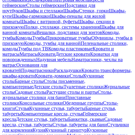
геймерские
Столы геймерские
Подставки для
ноутбуков
Шкафы и стеллажи
Шкафы
Стенки, горки
Шкафы-
купе
Шкафы-гармошки
Шкафы-пеналы для жилой
комнаты
Шкафы с витриной, буфеты
Шкафы, секции в
прихожую
Полки, стеллажи, системы хранения
Шкафы для
ванной комнаты
Вешалки, подставки для зонтов
Комоды,
тумбы
Комоды
Тумбы
Прикроватные тумбы
Обувницы, тумбы в
прихожую
Комоды, тумбы для ванной
Пеленальные столики,
комоды
Тумбы под ТВ
Комоды пластиковые
Кровати и
матрасы
Матрасы
Кровати
Детские кровати
Кроватки для
новорожденных
Надувная мебель
Наматрасники, чехлы на
матрас
Основания для
кроватей
Подматрасники
Раскладушки
Кровати-трансформеры,
шкафы-кровати
Кровати-домики
Столы
Кухонные
столы
Барные столы
Столы письменные,
компьютерные
Детские столы
Туалетные столики
Журнальные
столы
Садовые столы
Растущие столы и парты
Столы,
журнальные столики для бани
Приставные
столики
Консольные столики
Обеденные группы
Столы-
книги
Стулья
Кухонные стулья, табуреты
Барные стулья,
табуреты
Компьютерные кресла, стулья
Геймерские
кресла
Детские стулья, табуреты
Банкетки, скамьи
Садовые
кресла, стулья, табуреты
Стулья, табуреты для бани
Стульчики
для кормления
Кухня
Кухонный гарнитур
Кухонные