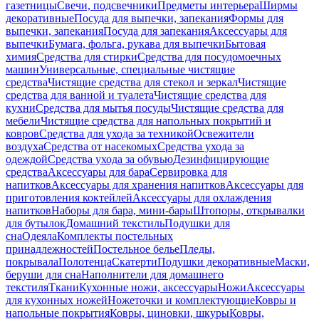
газетницы
Свечи, подсвечники
Предметы интерьера
Ширмы
декоративные
Посуда для выпечки, запекания
Формы для
выпечки, запекания
Посуда для запекания
Аксессуары для
выпечки
Бумага, фольга, рукава для выпечки
Бытовая
химия
Средства для стирки
Средства для посудомоечных
машин
Универсальные, специальные чистящие
средства
Чистящие средства для стекол и зеркал
Чистящие
средства для ванной и туалета
Чистящие средства для
кухни
Средства для мытья посуды
Чистящие средства для
мебели
Чистящие средства для напольных покрытий и
ковров
Средства для ухода за техникой
Освежители
воздуха
Средства от насекомых
Средства ухода за
одеждой
Средства ухода за обувью
Дезинфицирующие
средства
Аксессуары для бара
Сервировка для
напитков
Аксессуары для хранения напитков
Аксессуары для
приготовления коктейлей
Аксессуары для охлаждения
напитков
Наборы для бара, мини-бары
Штопоры, открывалки
для бутылок
Домашний текстиль
Подушки для
сна
Одеяла
Комплекты постельных
принадлежностей
Постельное белье
Пледы,
покрывала
Полотенца
Скатерти
Подушки декоративные
Маски,
беруши для сна
Наполнители для домашнего
текстиля
Ткани
Кухонные ножи, аксессуары
Ножи
Аксессуары
для кухонных ножей
Ножеточки и комплектующие
Ковры и
напольные покрытия
Ковры, циновки, шкуры
Ковры,