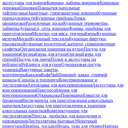
аксессуары для ковров
Коврики, наборы ковриков
Ковровые
дорожки
Циновки
Покрытия напольные
тафтинговые
Защитные, грязезащитные коврики
Кухонные
принадлежности
Кухонные приборы
Терки,
овощерезки
Разделочные доски
Кухонные термометры,
таймеры
Дуршлаги, сита, воронки
Формы, приборы для
приготовления
Молотки для мяса, тендерайзеры
Кухонные
мелочи
Миски
Кухонный текстиль
Кухонные фартуки,
прихватки
Кухонные полотенца
Скатерти, сервировочные
салфетки
Организация хранения на кухне
Посуда для
хранения
Органайзеры для кухни
Органайзеры для
специй
Посуда для ланча
Полки и аксессуары на
рейлинги
Рейлинги для кухни
Одноразовая посуда,
упаковка
Вакуумные пакеты,
контейнеры
Бакалея
Кофе
Чай
Цикорий, какао, горячий
шоколад
Сиропы и топпинги
Консервирование и
дистилляция
Автоклавы для консервирования
Аксессуары для
консервирования
Приспособления для
консервирования
Открывалки
Пивоварни
Емкости для
брожения
Ингредиенты для приготовления алкогольных
напитков
Аксессуары для приготовления и хранения
алкогольных напитков
Комплектующие для
дистилляторов
Прессы, дробилки для виноделия и
пивоварения
Дистилляторы бытовые
Уборочный
инвентарь
Швабры, насадки
Ведра, тазы для уборки
Наборы