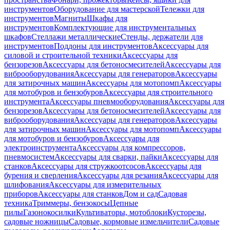
инструментов
Оборудование для мастерской
Тележки для
инструментов
Магниты
Шкафы для
инструментов
Комплектующие для инструментальных
шкафов
Стеллажи металлические
Стенды, держатели для
инструментов
Поддоны для инструментов
Аксессуары для
силовой и строительной техники
Аксессуары для
бензорезов
Аксессуары для бетоносмесителей
Аксессуары для
виброоборудования
Аксессуары для генераторов
Аксессуары
для затирочных машин
Аксессуары для мотопомп
Аксессуары
для мотобуров и бензобуров
Аксессуары для строительного
инструмента
Аксессуары пневмооборудования
Аксессуары для
бензорезов
Аксессуары для бетоносмесителей
Аксессуары для
виброоборудования
Аксессуары для генераторов
Аксессуары
для затирочных машин
Аксессуары для мотопомп
Аксессуары
для мотобуров и бензобуров
Аксессуары для
электроинструмента
Аксессуары для компрессоров,
пневмосистем
Аксессуары для сварки, пайки
Аксессуары для
станков
Аксессуары для стружкоотсосов
Аксессуары для
бурения и сверления
Аксессуары для резания
Аксессуары для
шлифования
Аксессуары для измерительных
приборов
Аксессуары для станков
Дом и сад
Садовая
техника
Триммеры, бензокосы
Цепные
пилы
Газонокосилки
Культиваторы, мотоблоки
Кусторезы,
садовые ножницы
Садовые, кормовые измельчители
Садовые