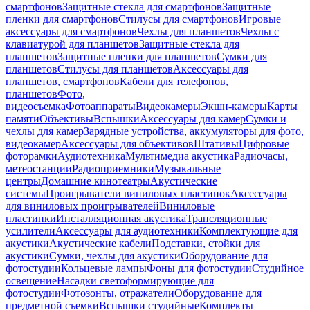
смартфонов
Защитные стекла для смартфонов
Защитные
пленки для смартфонов
Стилусы для смартфонов
Игровые
аксессуары для смартфонов
Чехлы для планшетов
Чехлы с
клавиатурой для планшетов
Защитные стекла для
планшетов
Защитные пленки для планшетов
Сумки для
планшетов
Стилусы для планшетов
Аксессуары для
планшетов, смартфонов
Кабели для телефонов,
планшетов
Фото,
видеосъемка
Фотоаппараты
Видеокамеры
Экшн-камеры
Карты
памяти
Объективы
Вспышки
Аксессуары для камер
Сумки и
чехлы для камер
Зарядные устройства, аккумуляторы для фото,
видеокамер
Аксессуары для объективов
Штативы
Цифровые
фоторамки
Аудиотехника
Мультимедиа акустика
Радиочасы,
метеостанции
Радиоприемники
Музыкальные
центры
Домашние кинотеатры
Акустические
системы
Проигрыватели виниловых пластинок
Аксессуары
для виниловых проигрывателей
Виниловые
пластинки
Инсталляционная акустика
Трансляционные
усилители
Аксессуары для аудиотехники
Комплектующие для
акустики
Акустические кабели
Подставки, стойки для
акустики
Сумки, чехлы для акустики
Оборудование для
фотостудии
Кольцевые лампы
Фоны для фотостудии
Студийное
освещение
Насадки светоформирующие для
фотостудии
Фотозонты, отражатели
Оборудование для
предметной съемки
Вспышки студийные
Комплекты