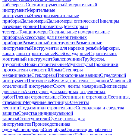
кабелерезы
Специнструменты
Измерительный
инструмент
Мерительные
инструменты
Электроизмерительные
приборы
Дальномеры
Дальномеры оптические
Нивелиры,
лазерные уровни
Пирометры
Детекторы и
тестеры
Толщиномеры
Специальные измерительные
приборы
Аксессуары для измерительных
приборов
Разметочный инструмент
Разметочные
инструменты
Инструменты для нарезки резьбы
Маркеры,
карандаши строительные
Клейма ударные
Строительно-
монтажный инструмент
Заклепочники
Труборезы,
трубогибы
Ножи строительные
Мультитулы
Пробойники,
просекатели отверстий
Ломы
Степлеры
механические
Стеклорезы
Прикаточные валики
Отделочный
инструмент
Плиткорезы
Кельмы, шпатели, гладилки
Малярный,
отделочный инструмент
Скотч, ленты малярные
Диспенсеры
для скотча
Аксессуары для малярных, отделочных
работ
Пленки строительные
Лестницы и стремянки
Лестницы,
стремянки
Чердачные лестницы
Элементы
лестниц
Подъемники строительные
Спецодежда и средства
защиты
Средства индивидуальной
защиты
Огнетушители
Сумки, пояса для
инструментов
Производственная
одежда
Спецодежда
Спецобувь
Организация рабочего
пространства
Фонари, прожекторы
Кейсы, ящики для