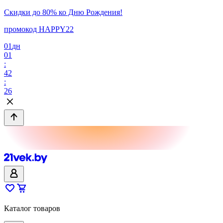
Скидки до 80% ко Дню Рождения!
промокод HAPPY22
01
дн
01
:
42
:
26
Каталог товаров