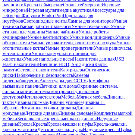
наушники
Кресла геймерские
Столы геймерские
Игровые
микрофоны
Игровая мультимедиа акустика
Аксессуары для
геймеров
Фигурки Funko Pop
Подставки для
ноутбуков
Светодиодные ленты
Лампы для мониторов
Умная
техника
Умные роботы-пылесосы
Умные телевизоры
Умные
стиральные машины
Умные чайники
Умные роботы
кулинарные
Умные вентиляторы
Умные кондиционеры
Умные
обогреватели
Умные увлажнители, очистители воздуха
Умные
отопительные котлы
Умные проветриватели
Умные радиочасы,
метеостанции
Умные кормушки и поилки для
животных
Умные напольные весы
Накопители данных
USB
Flash накопители
Внешние HDD, SSD диски
Карты
памяти
Сетевые накопители
Картридеры
Оптические
диски
Наблюдение и безопасность
Камеры
видеонаблюдения
Аксессуары для CCTV
Домофоны,
вызывные панели
Датчики для дома
Охранные системы,
сигнализации
Системы контроля и управления
доступом
Металлодетекторы
Мебель
Мягкая мебель
Диваны,
тахты
Диваны прямые
Диваны угловые
Диваны П-
образные
Кухонные уголки, диваны
Диваны
модульные
Детские диваны
Диваны садовые
Комплекты мягкой
мебели
Бескаркасные кресла-мешки и диваны
Надувные
диваны
Кресла
Кресла
Кресла-мешки и пуфы
Кресла-качалки,
кресла-маятники
Детские кресла, пуфы
Надувные кресла
Пуфы,
оттоманки
Кресла-кровати
Игровая мебель
Кресла