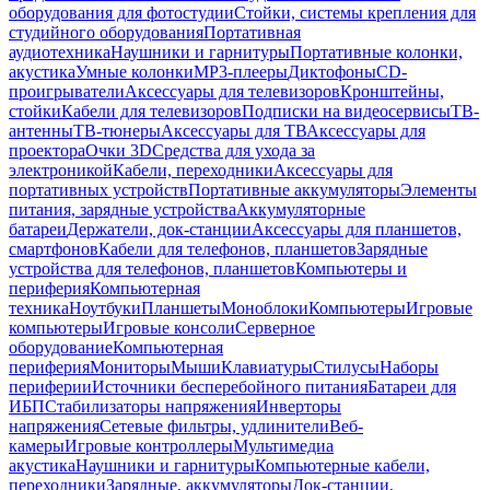
оборудования для фотостудии
Стойки, системы крепления для
студийного оборудования
Портативная
аудиотехника
Наушники и гарнитуры
Портативные колонки,
акустика
Умные колонки
MP3-плееры
Диктофоны
CD-
проигрыватели
Аксессуары для телевизоров
Кронштейны,
стойки
Кабели для телевизоров
Подписки на видеосервисы
ТВ-
антенны
ТВ-тюнеры
Аксессуары для ТВ
Аксессуары для
проектора
Очки 3D
Средства для ухода за
электроникой
Кабели, переходники
Аксессуары для
портативных устройств
Портативные аккумуляторы
Элементы
питания, зарядные устройства
Аккумуляторные
батареи
Держатели, док-станции
Аксессуары для планшетов,
смартфонов
Кабели для телефонов, планшетов
Зарядные
устройства для телефонов, планшетов
Компьютеры и
периферия
Компьютерная
техника
Ноутбуки
Планшеты
Моноблоки
Компьютеры
Игровые
компьютеры
Игровые консоли
Серверное
оборудование
Компьютерная
периферия
Мониторы
Мыши
Клавиатуры
Стилусы
Наборы
периферии
Источники бесперебойного питания
Батареи для
ИБП
Стабилизаторы напряжения
Инверторы
напряжения
Сетевые фильтры, удлинители
Веб-
камеры
Игровые контроллеры
Мультимедиа
акустика
Наушники и гарнитуры
Компьютерные кабели,
переходники
Зарядные, аккумуляторы
Док-станции,