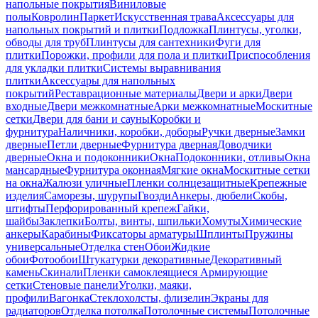
напольные покрытия
Виниловые
полы
Ковролин
Паркет
Искусственная трава
Аксессуары для
напольных покрытий и плитки
Подложка
Плинтусы, уголки,
обводы для труб
Плинтусы для сантехники
Фуги для
плитки
Порожки, профили для пола и плитки
Приспособления
для укладки плитки
Системы выравнивания
плитки
Аксессуары для напольных
покрытий
Реставрационные материалы
Двери и арки
Двери
входные
Двери межкомнатные
Арки межкомнатные
Москитные
сетки
Двери для бани и сауны
Коробки и
фурнитура
Наличники, коробки, доборы
Ручки дверные
Замки
дверные
Петли дверные
Фурнитура дверная
Доводчики
дверные
Окна и подоконники
Окна
Подоконники, отливы
Окна
мансардные
Фурнитура оконная
Мягкие окна
Москитные сетки
на окна
Жалюзи уличные
Пленки солнцезащитные
Крепежные
изделия
Саморезы, шурупы
Гвозди
Анкеры, дюбели
Скобы,
штифты
Перфорированный крепеж
Гайки,
шайбы
Заклепки
Болты, винты, шпильки
Хомуты
Химические
анкеры
Карабины
Фиксаторы арматуры
Шплинты
Пружины
универсальные
Отделка стен
Обои
Жидкие
обои
Фотообои
Штукатурки декоративные
Декоративный
камень
Скинали
Пленки самоклеящиеся
Армирующие
сетки
Стеновые панели
Уголки, маяки,
профили
Вагонка
Стеклохолсты, флизелин
Экраны для
радиаторов
Отделка потолка
Потолочные системы
Потолочные