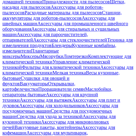
домашней техники
Принадлежности для пылесосов
Щетки,
насадки для пылесосов
Аксессуары для роботов-
пылесосов
Расходные материалы для пылесосов
Станции,
аккумуляторы для роботов-пылесосов
Аксессуары для
швейных машин
Аксессуары для промышленного швейного
оборудования
Аксессуары для стиральных и сушильных
машин
Аксессуары для пароочистителей,
отпаривателей
Аксессуары для стеклоочистителей
Техника для
измельчения продуктов
Блендеры
Кухонные комбайны,
измельчители
Планетарные
миксеры
Миксеры
Мясорубки
Ломтерезки
Комплектующие для
климатической техники
Управление климатической
техникой
Фильтры для климатической техники
Аксессуары для
климатической техники
Мелкая техника
Весы кухонные,
бытовые
Сушилки для овощей и
фруктов
Вакууматоры
Открывалки,
картофелечистки
Проращиватели семян
Маслобойки,
сепараторы бытовые
Аксессуары для крупной
техники
Аксессуары для вытяжек
Аксессуары для плит и
духовок
Аксессуары для холодильников
Аксессуары для
посудомоечных машин
Средства для посудомоечных
машин
Средства для ухода за техникой
Аксессуары для
кухонной техники
Аксессуары для микроволновых
печей
Вакуумные пакеты, контейнеры
Аксессуары для
кофемашин
Аксессуары для мультиварок,