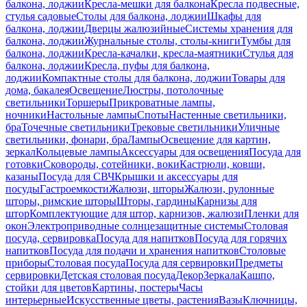
балкона, лоджии
Кресла-мешки для балкона
Кресла подвесные,
стулья садовые
Столы для балкона, лоджии
Шкафы для
балкона, лоджии
Дверцы жалюзийные
Системы хранения для
балкона, лоджии
Журнальные столы, столы-книги
Тумбы для
балкона, лоджии
Кресла-качалки, кресла-маятники
Стулья для
балкона, лоджии
Кресла, пуфы для балкона,
лоджии
Компактные столы для балкона, лоджии
Товары для
дома, бакалея
Освещение
Люстры, потолочные
светильники
Торшеры
Прикроватные лампы,
ночники
Настольные лампы
Споты
Настенные светильники,
бра
Точечные светильники
Трековые светильники
Уличные
светильники, фонари, бра
Лампы
Освещение для картин,
зеркал
Кольцевые лампы
Аксессуары для освещения
Посуда для
готовки
Сковороды, сотейники, воки
Кастрюли, ковши,
казаны
Посуда для СВЧ
Крышки и аксессуары для
посуды
Гастроемкости
Жалюзи, шторы
Жалюзи, рулонные
шторы, римские шторы
Шторы, гардины
Карнизы для
штор
Комплектующие для штор, карнизов, жалюзи
Пленки для
окон
Электроприводные солнцезащитные системы
Столовая
посуда, сервировка
Посуда для напитков
Посуда для горячих
напитков
Посуда для подачи и хранения напитков
Столовые
приборы
Столовая посуда
Посуда для сервировки
Предметы
сервировки
Детская столовая посуда
Декор
Зеркала
Кашпо,
стойки для цветов
Картины, постеры
Часы
интерьерные
Искусственные цветы, растения
Вазы
Ключницы,