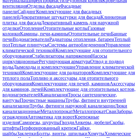
материалы
Шифер
Профнастил
Рулонная кровля
Кровельная
вентиляция
Отделка фасада
Фасадные
панели
Сайдинг
Комплектующие для фасадных
панелей
Декоративные штукатурки для фасада
Клинкерная
плитка для фасада
Декоративный камень для наружной
отделки
Отопление
Отопительные котлы
Газовые
колонки
Камины, печи-камины
Отопительные печи
Банные
печи
Водонагреватели
Радиаторы отопления, батареи
Теплый
пол
Теплые плинтусы
Системы антиобледенения
Управление
климатической техникой
Комплектующие для отопительного
оборудования
Стабилизаторы напряжения
Насосы
циркуляционные
Регулирующая арматура
Отвод и подвод
воды
Дымоходы и комплектующие
Управление климатической
техникой
Комплектующие для радиаторов
Комплектующие для
теплого пола
Топливо и аксессуары для отопительного
оборудования
Комплектующие для печей, каминов
Аксессуары
для каминов, печей
Комплектующие для отопительных котлов,
водонагревателей
Канализация
Тросы сантехнические,
вантузы
Прочистные машины
Трубы, фитинги внутренней
канализации
Трубы, фитинги наружной канализации
Люки
канализационные
Металлопрокат
Металлопрокат
Сваи
Заборы,
ограждения
Автоматика для ворот
Крепежные
изделия
Саморезы, шурупы
Гвозди
Анкеры, дюбели
Скобы,
штифты
Перфорированный крепеж
Гайки,
шайбы
Заклепки
Болты, винты, шпильки
Хомуты
Химические