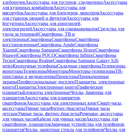
хлебопечек
Аксессуары для тостеров, сэндвичниц
Аксессуары
для кухонных комбайнов
Аксессуары для
мясорубок
Аксессуары для блендеров, миксеров
Аксессуары
для сушилок овощей и фруктов
Аксессуары для
йогуртниц
Аксессуары для аэрогрилей,
электрогрилей
Аксессуары для соковыжималок
Средства для
ухода за техникой
Смартфоны, ТВ и
электроника
Смартфоны
Смартфоны
Смартфоны
восстановленные
Смартфоны Apple
Смартфоны
Xiaomi
Смартфоны Samsung
Смартфоны Honor
Смартфоны
Huawei
Смартфоны POCO
Смартфоны Infinix
Смартфоны
Tecno
Смартфоны Realme
Смартфоны Samsung Galaxy S26
series
Кнопочные телефоны
Складные смартфоны
Телевизоры,
мониторы
Телевизоры
Мониторы
Мониторы-телевизоры
ТВ-
приставки и медиаплееры
Проекторы
Проекционные
экраны
Профессиональные дисплеи
Планшеты, электронные
книги
Планшеты
Электронные книги
Графические
планшеты
Блокноты электронные
Чехлы, бамперы для
планшетов
Аксессуары для планшетов,
смартфонов
Аксессуары для электронных книг
Смарт-часы,
аксессуары
Умные часы
Фитнес-браслеты
Умные часы
детские
Умные часы, фитнес-браслеты
Ремешки, аксессуары
для умных часов
Кабели для умных часов
Аксессуары для
смартфонов, планшетов
Зарядные устройства для телефонов,
планшетов
Чехлы, защитные стекла для телефонов
Чехлы для