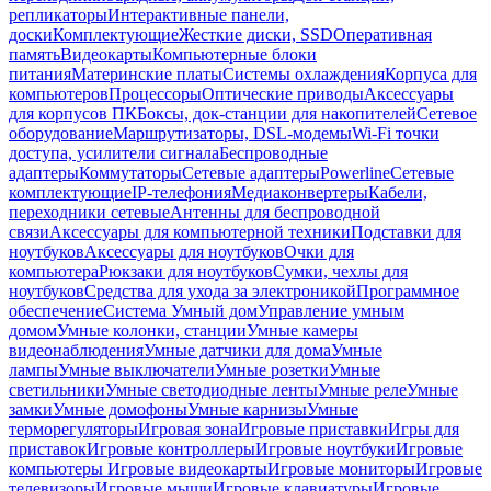
репликаторы
Интерактивные панели,
доски
Комплектующие
Жесткие диски, SSD
Оперативная
память
Видеокарты
Компьютерные блоки
питания
Материнские платы
Системы охлаждения
Корпуса для
компьютеров
Процессоры
Оптические приводы
Аксессуары
для корпусов ПК
Боксы, док-станции для накопителей
Сетевое
оборудование
Маршрутизаторы, DSL-модемы
Wi-Fi точки
доступа, усилители сигнала
Беспроводные
адаптеры
Коммутаторы
Сетевые адаптеры
Powerline
Сетевые
комплектующие
IP-телефония
Медиаконвертеры
Кабели,
переходники сетевые
Антенны для беспроводной
связи
Аксессуары для компьютерной техники
Подставки для
ноутбуков
Аксессуары для ноутбуков
Очки для
компьютера
Рюкзаки для ноутбуков
Сумки, чехлы для
ноутбуков
Средства для ухода за электроникой
Программное
обеспечение
Система Умный дом
Управление умным
домом
Умные колонки, станции
Умные камеры
видеонаблюдения
Умные датчики для дома
Умные
лампы
Умные выключатели
Умные розетки
Умные
светильники
Умные светодиодные ленты
Умные реле
Умные
замки
Умные домофоны
Умные карнизы
Умные
терморегуляторы
Игровая зона
Игровые приставки
Игры для
приставок
Игровые контроллеры
Игровые ноутбуки
Игровые
компьютеры
Игровые видеокарты
Игровые мониторы
Игровые
телевизоры
Игровые мыши
Игровые клавиатуры
Игровые