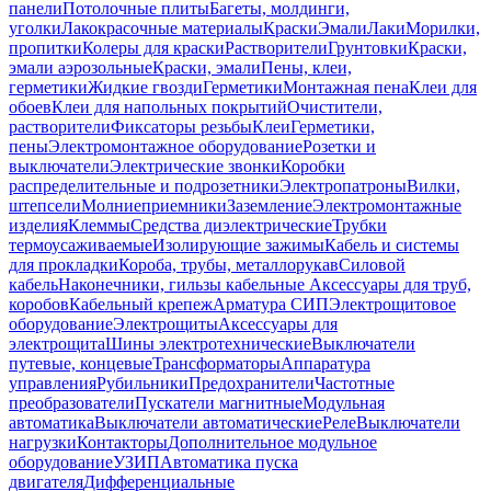
панели
Потолочные плиты
Багеты, молдинги,
уголки
Лакокрасочные материалы
Краски
Эмали
Лаки
Морилки,
пропитки
Колеры для краски
Растворители
Грунтовки
Краски,
эмали аэрозольные
Краски, эмали
Пены, клеи,
герметики
Жидкие гвозди
Герметики
Монтажная пена
Клеи для
обоев
Клеи для напольных покрытий
Очистители,
растворители
Фиксаторы резьбы
Клеи
Герметики,
пены
Электромонтажное оборудование
Розетки и
выключатели
Электрические звонки
Коробки
распределительные и подрозетники
Электропатроны
Вилки,
штепсели
Молниеприемники
Заземление
Электромонтажные
изделия
Клеммы
Средства диэлектрические
Трубки
термоусаживаемые
Изолирующие зажимы
Кабель и системы
для прокладки
Короба, трубы, металлорукав
Силовой
кабель
Наконечники, гильзы кабельные
Аксессуары для труб,
коробов
Кабельный крепеж
Арматура СИП
Электрощитовое
оборудование
Электрощиты
Аксессуары для
электрощита
Шины электротехнические
Выключатели
путевые, концевые
Трансформаторы
Аппаратура
управления
Рубильники
Предохранители
Частотные
преобразователи
Пускатели магнитные
Модульная
автоматика
Выключатели автоматические
Реле
Выключатели
нагрузки
Контакторы
Дополнительное модульное
оборудование
УЗИП
Автоматика пуска
двигателя
Дифференциальные