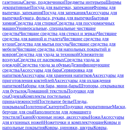
газетницы
Свечи, подсвечники
Предметы интерьера
Ширмы
декоративные
Посуда для выпечки, запекания
Формы для
выпечки, запекания
Посуда для запекания
Аксессуары для
выпечки
Бумага, фольга, рукава для выпечки
Бытовая
химия
Средства для стирки
Средства для посудомоечных
машин
Универсальные, специальные чистящие
средства
Чистящие средства для стекол и зеркал
Чистящие
средства для ванной и туалета
Чистящие средства для
кухни
Средства для мытья посуды
Чистящие средства для
мебели
Чистящие средства для напольных покрытий и
ковров
Средства для ухода за техникой
Освежители
воздуха
Средства от насекомых
Средства ухода за
одеждой
Средства ухода за обувью
Дезинфицирующие
средства
Аксессуары для бара
Сервировка для
напитков
Аксессуары для хранения напитков
Аксессуары для
приготовления коктейлей
Аксессуары для охлаждения
напитков
Наборы для бара, мини-бары
Штопоры, открывалки
для бутылок
Домашний текстиль
Подушки для
сна
Одеяла
Комплекты постельных
принадлежностей
Постельное белье
Пледы,
покрывала
Полотенца
Скатерти
Подушки декоративные
Маски,
беруши для сна
Наполнители для домашнего
текстиля
Ткани
Кухонные ножи, аксессуары
Ножи
Аксессуары
для кухонных ножей
Ножеточки и комплектующие
Ковры и
напольные покрытия
Ковры, циновки, шкуры
Ковры,