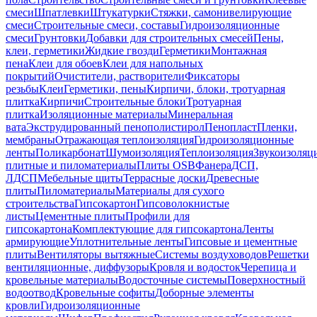
смеси
Шпатлевки
Штукатурки
Стяжки, самонивелирующие
смеси
Строительные смеси, составы
Гидроизоляционные
смеси
Грунтовки
Добавки для строительных смесей
Пены,
клеи, герметики
Жидкие гвозди
Герметики
Монтажная
пена
Клеи для обоев
Клеи для напольных
покрытий
Очистители, растворители
Фиксаторы
резьбы
Клеи
Герметики, пены
Кирпичи, блоки, тротуарная
плитка
Кирпичи
Строительные блоки
Тротуарная
плитка
Изоляционные материалы
Минеральная
вата
Экструдированный пенополистирол
Пенопласт
Пленки,
мембраны
Отражающая теплоизоляция
Гидроизоляционные
ленты
Поликарбонат
Шумоизоляция
Теплоизоляция
Звукоизоляц
плитные и пиломатериалы
Плиты OSB
Фанера
ДСП,
ЛДСП
Мебельные щиты
Террасные доски
Древесные
плиты
Пиломатериалы
Материалы для сухого
строительства
Гипсокартон
Гипсоволокнистые
листы
Цементные плиты
Профили для
гипсокартона
Комплектующие для гипсокартона
Ленты
армирующие
Уплотнительные ленты
Гипсовые и цементные
плиты
Вентиляторы вытяжные
Системы воздуховодов
Решетки
вентиляционные, диффузоры
Кровля и водосток
Черепица и
кровельные материалы
Водосточные системы
Поверхностный
водоотвод
Кровельные софиты
Доборные элементы
кровли
Гидроизоляционные