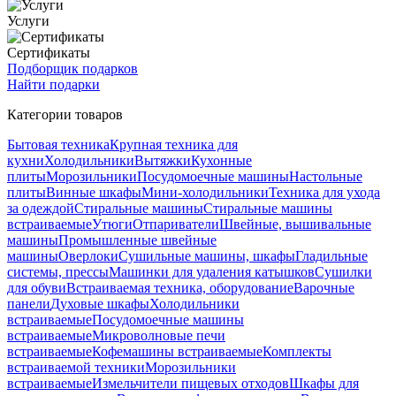
Услуги
Сертификаты
Подборщик подарков
Найти подарки
Категории товаров
Бытовая техника
Крупная техника для
кухни
Холодильники
Вытяжки
Кухонные
плиты
Морозильники
Посудомоечные машины
Настольные
плиты
Винные шкафы
Мини-холодильники
Техника для ухода
за одеждой
Стиральные машины
Стиральные машины
встраиваемые
Утюги
Отпариватели
Швейные, вышивальные
машины
Промышленные швейные
машины
Оверлоки
Сушильные машины, шкафы
Гладильные
системы, прессы
Машинки для удаления катышков
Сушилки
для обуви
Встраиваемая техника, оборудование
Варочные
панели
Духовые шкафы
Холодильники
встраиваемые
Посудомоечные машины
встраиваемые
Микроволновые печи
встраиваемые
Кофемашины встраиваемые
Комплекты
встраиваемой техники
Морозильники
встраиваемые
Измельчители пищевых отходов
Шкафы для