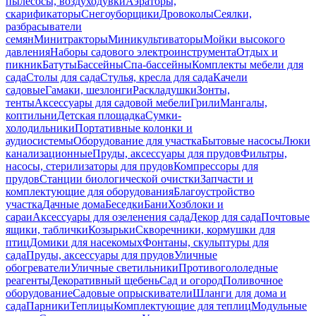
пылесосы, воздуходувки
Аэраторы,
скарификаторы
Снегоуборщики
Дровоколы
Сеялки,
разбрасыватели
семян
Минитракторы
Миникультиваторы
Мойки высокого
давления
Наборы садового электроинструмента
Отдых и
пикник
Батуты
Бассейны
Спа-бассейны
Комплекты мебели для
сада
Столы для сада
Стулья, кресла для сада
Качели
садовые
Гамаки, шезлонги
Раскладушки
Зонты,
тенты
Аксессуары для садовой мебели
Грили
Мангалы,
коптильни
Детская площадка
Сумки-
холодильники
Портативные колонки и
аудиосистемы
Оборудование для участка
Бытовые насосы
Люки
канализационные
Пруды, аксессуары для прудов
Фильтры,
насосы, стерилизаторы для прудов
Компрессоры для
прудов
Станции биологической очистки
Запчасти и
комплектующие для оборудования
Благоустройство
участка
Дачные дома
Беседки
Бани
Хозблоки и
сараи
Аксессуары для озеленения сада
Декор для сада
Почтовые
ящики, таблички
Козырьки
Скворечники, кормушки для
птиц
Домики для насекомых
Фонтаны, скульптуры для
сада
Пруды, аксессуары для прудов
Уличные
обогреватели
Уличные светильники
Противогололедные
реагенты
Декоративный щебень
Сад и огород
Поливочное
оборудование
Садовые опрыскиватели
Шланги для дома и
сада
Парники
Теплицы
Комплектующие для теплиц
Модульные