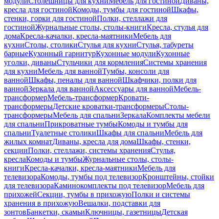
модули
Столешницы для кухни
Мебель для гостиной
Диваны,
кресла для гостиной
Комоды, тумбы для гостиной
Шкафы,
стенки, горки для гостиной
Полки, стеллажи для
гостиной
Журнальные столы, столы-книги
Кресла, стулья для
дома
Кресла-качалки, кресла-маятники
Мебель для
кухни
Столы, столики
Стулья для кухни
Стулья, табуреты
барные
Кухонный гарнитур
Кухонные модули
Кухонные
уголки, диваны
Стульчики для кормления
Системы хранения
для кухни
Мебель для ванной
Тумбы, консоли для
ванной
Шкафы, пеналы для ванной
Шкафчики, полки для
ванной
Зеркала для ванной
Аксессуары для ванной
Мебель-
трансформер
Мебель-трансформер
Кровати-
трансформеры
Детские кроватки-трансформеры
Столы-
трансформеры
Мебель для спальни
Зеркала
Комплекты мебели
для спальни
Прикроватные тумбы
Комоды и тумбы для
спальни
Туалетные столики
Шкафы для спальни
Мебель для
жилых комнат
Диваны, кресла для дома
Шкафы, стенки,
секции
Полки, стеллажи, системы хранения
Стулья,
кресла
Комоды и тумбы
Журнальные столы, столы-
книги
Кресла-качалки, кресла-маятники
Мебель для
телевизора
Комоды, тумбы под телевизор
Кронштейны, стойки
для телевизора
Каминокомплекты под телевизор
Мебель для
прихожей
Секции, тумбы в прихожую
Полки и системы
хранения в прихожую
Вешалки, подставки для
зонтов
Банкетки, скамьи
Ключницы, газетницы
Детская