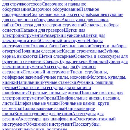
для стружкоотсосов
Сварочное и паяльное
оборудование
Сварочное оборудование
Паяльное
оборудование
Сварочные маски, аксессуары
Комплектующие
для сварочного оборудования
Аксессуары для сварки,
пайки
Оснастка для электроинструмента
Оснастка, наборы
оснастки
Насадки для граверов
Щетки для
электроинструмента
Развертки
Пуансоны
Щетки для
электродвигателей
Слесарный инструмент
Наборы
инструментов
Головки, биты
Гаечные ключи
Отвертки, наборы
отверток
Ножницы слесарные
Клещи строительные
Зубила,
керны, выколотки
Щетки слесарные
Оснастка и аксессуары для
бурения и сверления
Сверла, буры, зенкеры
Коронки
Зубила для
электроинструмента
Аксессуары для бурения и
сверления
Столярный инструмент
Тиски, струбцины,
гейферные зажимы
Ручные пилы, ножовки
Молотки, кувалды,
киянки
Напильники
Ручные стамески
Рубанки, рашпили
ручные
Оснастка и аксессуары для резания и
шлифования
Отрезные, пильные диски
Пильные полотна для
электроинструмента
Фрезы
Шлифовальные диски, насадки,
листы
Шлифовальные чашки
Точильные камни, круги,
сегменты
Полировальные валы
Направляющие
шины
Комплектующие для резания
Аксессуары для
резания
Аксессуары для шлифования
Электромонтажный
инструмент
Обжимной инструмент
Плоскогубцы,
круглогубцы
Кусачки, болторезы,