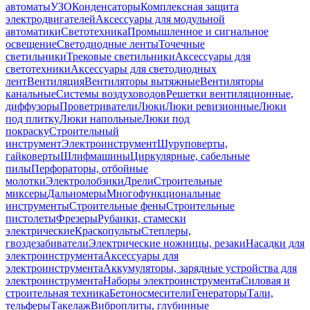
автоматы
УЗО
Конденсаторы
Комплексная защита
электродвигателей
Аксессуары для модульной
автоматики
Светотехника
Промышленное и сигнальное
освещение
Светодиодные ленты
Точечные
светильники
Трековые светильники
Аксессуары для
светотехники
Аксессуары для светодиодных
лент
Вентиляция
Вентиляторы вытяжные
Вентиляторы
канальные
Системы воздуховодов
Решетки вентиляционные,
диффузоры
Проветриватели
Люки
Люки ревизионные
Люки
под плитку
Люки напольные
Люки под
покраску
Строительный
инструмент
Электроинструмент
Шуруповерты,
гайковерты
Шлифмашины
Циркулярные, сабельные
пилы
Перфораторы, отбойные
молотки
Электролобзики
Дрели
Строительные
миксеры
Дальномеры
Многофункциональные
инструменты
Строительные фены
Строительные
пистолеты
Фрезеры
Рубанки, стамески
электрические
Краскопульты
Степлеры,
гвоздезабиватели
Электрические ножницы, резаки
Насадки для
электроинструмента
Аксессуары для
электроинструмента
Аккумуляторы, зарядные устройства для
электроинструмента
Наборы электроинструмента
Силовая и
строительная техника
Бетоносмесители
Генераторы
Тали,
тельферы
Такелаж
Виброплиты, глубинные