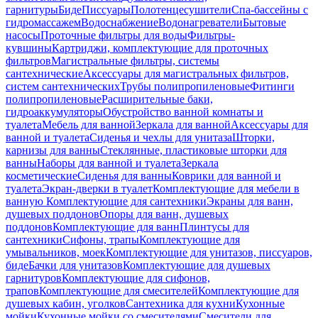
гарнитуры
Биде
Писсуары
Полотенцесушители
Спа-бассейны с
гидромассажем
Водоснабжение
Водонагреватели
Бытовые
насосы
Проточные фильтры для воды
Фильтры-
кувшины
Картриджи, комплектующие для проточных
фильтров
Магистральные фильтры, системы
сантехнические
Аксессуары для магистральных фильтров,
систем сантехнических
Трубы полипропиленовые
Фитинги
полипропиленовые
Расширительные баки,
гидроаккумуляторы
Обустройство ванной комнаты и
туалета
Мебель для ванной
Зеркала для ванной
Аксессуары для
ванной и туалета
Сиденья и чехлы для унитаза
Шторки,
карнизы для ванны
Стеклянные, пластиковые шторки для
ванны
Наборы для ванной и туалета
Зеркала
косметические
Сиденья для ванны
Коврики для ванной и
туалета
Экран-дверки в туалет
Комплектующие для мебели в
ванную
Комплектующие для сантехники
Экраны для ванн,
душевых поддонов
Опоры для ванн, душевых
поддонов
Комплектующие для ванн
Плинтусы для
сантехники
Сифоны, трапы
Комплектующие для
умывальников, моек
Комплектующие для унитазов, писсуаров,
биде
Бачки для унитазов
Комплектующие для душевых
гарнитуров
Комплектующие для сифонов,
трапов
Комплектующие для смесителей
Комплектующие для
душевых кабин, уголков
Сантехника для кухни
Кухонные
мойки
Кухонные мойки со смесителями
Смесители для