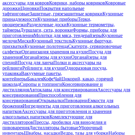
аксессуары для ковров
Коврики, наборы ковриков
Ковровые
дорожки
Циновки
Покрытия напольные
тафтинговые
Защитные, грязезащитные коврики
Кухонные
принадлежности
Кухонные приборы
Терки,
овощерезки
Разделочные доски
Кухонные термометры,
таймеры
Дуршлаги, сита, воронки
Формы, приборы для
приготовления
Молотки для мяса, тендерайзеры
Кухонные
мелочи
Миски
Кухонный текстиль
Кухонные фартуки,
прихватки
Кухонные полотенца
Скатерти, сервировочные
салфетки
Организация хранения на кухне
Посуда для
хранения
Органайзеры для кухни
Органайзеры для
специй
Посуда для ланча
Полки и аксессуары на
рейлинги
Рейлинги для кухни
Одноразовая посуда,
упаковка
Вакуумные пакеты,
контейнеры
Бакалея
Кофе
Чай
Цикорий, какао, горячий
шоколад
Сиропы и топпинги
Консервирование и
дистилляция
Автоклавы для консервирования
Аксессуары для
консервирования
Приспособления для
консервирования
Открывалки
Пивоварни
Емкости для
брожения
Ингредиенты для приготовления алкогольных
напитков
Аксессуары для приготовления и хранения
алкогольных напитков
Комплектующие для
дистилляторов
Прессы, дробилки для виноделия и
пивоварения
Дистилляторы бытовые
Уборочный
инвентарь
Швабры, насадки
Ведра, тазы для уборки
Наборы