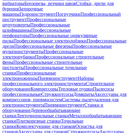
вибраторы
Бензорезы, резчики швов
Стойки, дрели для
бурения
Затирочные
машины
Гидроинструмент
Погрузчики
Профессиональный
инструмент
Профессиональные
шуруповерты
Профессиональные
шлифмашины
Профессиональные
перфораторы
Профессиональные циркулярные
пилы
Профессиональные электролобзики
Профессиональные
дрели
Профессиональные фрезеры
Профессиональные
мультиинструменты
Профессиональные
электрорубанки
Профессиональные строительные
фены
Профессиональные строительные
пистолеты
Профессиональные точильные
станки
Профессиональные
электроножницы
Пневмоинструмент
Наборы
профессионального электроинструмента
Строительное
оборудование
Компрессоры
Тепловые пушки
Пылесосы
профессиональные
Стружкоотсосы
Домкраты
Аксессуары для
компрессоров, пневмосистем
Системы пылеудаления для
электроинструмента
Пневмоинструмент
Станки и
оборудование
Деревообрабатывающие
станки
Ленточнопильные станки
Металлообрабатывающие
станки
Плиткорезные станки
Точильные
станки
Комплектующие для станков
Оснастка для
станков
Аксессуары для станков
Стружкоотсосы
Аксессуары