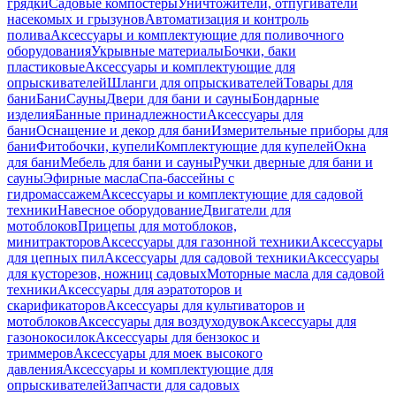
грядки
Садовые компостеры
Уничтожители, отпугиватели
насекомых и грызунов
Автоматизация и контроль
полива
Аксессуары и комплектующие для поливочного
оборудования
Укрывные материалы
Бочки, баки
пластиковые
Аксессуары и комплектующие для
опрыскивателей
Шланги для опрыскивателей
Товары для
бани
Бани
Сауны
Двери для бани и сауны
Бондарные
изделия
Банные принадлежности
Аксессуары для
бани
Оснащение и декор для бани
Измерительные приборы для
бани
Фитобочки, купели
Комплектующие для купелей
Окна
для бани
Мебель для бани и сауны
Ручки дверные для бани и
сауны
Эфирные масла
Спа-бассейны с
гидромассажем
Аксессуары и комплектующие для садовой
техники
Навесное оборудование
Двигатели для
мотоблоков
Прицепы для мотоблоков,
минитракторов
Аксессуары для газонной техники
Аксессуары
для цепных пил
Аксессуары для садовой техники
Аксессуары
для кусторезов, ножниц садовых
Моторные масла для садовой
техники
Аксессуары для аэратоторов и
скарификаторов
Аксессуары для культиваторов и
мотоблоков
Аксессуары для воздуходувок
Аксессуары для
газонокосилок
Аксессуары для бензокос и
триммеров
Аксессуары для моек высокого
давления
Аксессуары и комплектующие для
опрыскивателей
Запчасти для садовых