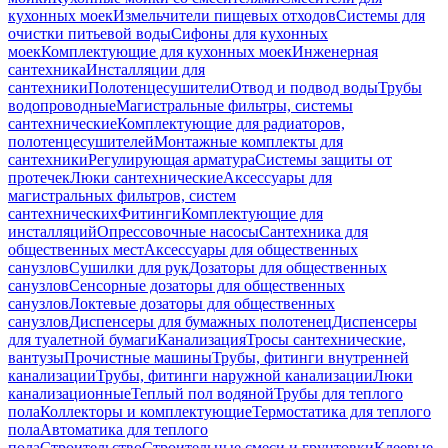
кухонных моек
Измельчители пищевых отходов
Системы для
очистки питьевой воды
Сифоны для кухонных
моек
Комплектующие для кухонных моек
Инженерная
сантехника
Инсталляции для
сантехники
Полотенцесушители
Отвод и подвод воды
Трубы
водопроводные
Магистральные фильтры, системы
сантехнические
Комплектующие для радиаторов,
полотенцесушителей
Монтажные комплекты для
сантехники
Регулирующая арматура
Системы защиты от
протечек
Люки сантехнические
Аксессуары для
магистральных фильтров, систем
сантехнических
Фитинги
Комплектующие для
инсталляций
Опрессовочные насосы
Сантехника для
общественных мест
Аксессуары для общественных
санузлов
Сушилки для рук
Дозаторы для общественных
санузлов
Сенсорные дозаторы для общественных
санузлов
Локтевые дозаторы для общественных
санузлов
Диспенсеры для бумажных полотенец
Диспенсеры
для туалетной бумаги
Канализация
Тросы сантехнические,
вантузы
Прочистные машины
Трубы, фитинги внутренней
канализации
Трубы, фитинги наружной канализации
Люки
канализационные
Теплый пол водяной
Трубы для теплого
пола
Коллекторы и комплектующие
Термостатика для теплого
пола
Автоматика для теплого
пола
Строительство
Строительные смеси и грунтовки
Клеевые