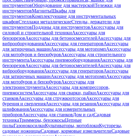
инструментов
Оборудование для мастерской
Тележки для
инструментов
Магниты
Шкафы для
инструментов
Комплектующие для инструментальных
шкафов
Стеллажи металлические
Стенды, держатели для
инструментов
Поддоны для инструментов
Аксессуары для
силовой и строительной техники
Аксессуары для
бензорезов
Аксессуары для бетоносмесителей
Аксессуары для
виброоборудования
Аксессуары для генераторов
Аксессуары
для затирочных машин
Аксессуары для мотопомп
Аксессуары
для мотобуров и бензобуров
Аксессуары для строительного
инструмента
Аксессуары пневмооборудования
Аксессуары для
бензорезов
Аксессуары для бетоносмесителей
Аксессуары для
виброоборудования
Аксессуары для генераторов
Аксессуары
для затирочных машин
Аксессуары для мотопомп
Аксессуары
для мотобуров и бензобуров
Аксессуары для
электроинструмента
Аксессуары для компрессоров,
пневмосистем
Аксессуары для сварки, пайки
Аксессуары для
станков
Аксессуары для стружкоотсосов
Аксессуары для
бурения и сверления
Аксессуары для резания
Аксессуары для
шлифования
Аксессуары для измерительных
приборов
Аксессуары для станков
Дом и сад
Садовая
техника
Триммеры, бензокосы
Цепные
пилы
Газонокосилки
Культиваторы, мотоблоки
Кусторезы,
садовые ножницы
Садовые, кормовые измельчители
Садовые