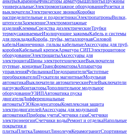
анкеры
Карабины
Фиксаторы арматуры
Шплинты
Пружины
универсальные
Электромонтажное оборудование
Розетки и
выключатели
Электрические звонки
Коробки
распределительные и подрозетники
Электропатроны
Вилки,
штепсели
Заземление
Электромонтажные
изделия
Клеммы
Средства диэлектрические
Трубки
термоусаживаемые
Изолирующие зажимы
Кабель и системы
для прокладки
Короба, трубы, металлорукав
Силовой
кабель
Наконечники, гильзы кабельные
Аксессуары для труб,
коробов
Кабельный крепеж
Арматура СИП
Электрощитовое
оборудование
Электрощиты
Аксессуары для
электрощита
Шины электротехнические
Выключатели
путевые, концевые
Трансформаторы
Аппаратура
управления
Рубильники
Предохранители
Частотные
преобразователи
Пускатели магнитные
Модульная
автоматика
Выключатели автоматические
Реле
Выключатели
нагрузки
Контакторы
Дополнительное модульное
оборудование
УЗИП
Автоматика пуска
двигателя
Дифференциальные
автоматы
УЗО
Конденсаторы
Комплексная защита
электродвигателей
Аксессуары для модульной
автоматики
Приборы учета
Счетчики газа
Счетчики
электроэнергии
Счетчики воды
Ремонт и отделка
Напольные
покрытия и
плитка
Плитка
Ламинат
Линолеум
Керамогранит
Спортивные