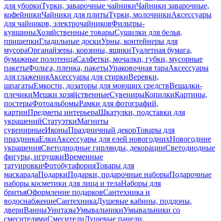
для уборки
Турки, заварочные чайники
Чайники заварочные,
кофейники
Чайники для плиты
Турки, молочники
Аксессуары
для чайников, электрочайников
Фильтры-
кувшины
Хозяйственные товары
Сушилки для белья,
прищепки
Гладильные доски
Урны, контейнеры для
мусора
Органайзеры, корзины, ящики
Туалетная бумага,
бумажные полотенца
Салфетки, мочалки, губки, мусорные
пакеты
Фольга, пленка, пакеты
Упаковочная тара
Аксессуары
для глажения
Аксессуары для стирки
Веревки,
шпагаты
Емкости, дозаторы для моющих средств
Вешалки-
плечики
Мешки хозяйственные
Сувениры
Копилки
Картины,
постеры
Фотоальбомы
Рамки для фотографий,
картин
Предметы интерьера
Шкатулки, подставки для
украшений
Статуэтки
Магниты
сувенирные
Иконы
Праздничный декор
Товары для
праздника
Елки
Аксессуары для елей новогодних
Новогодние
украшения
Светодиодные гирлянды, декорации
Светодиодные
фигуры, игрушки
Временные
татуировки
Фотобутафория
Товары для
маскарада
Подарки
Подарки, подарочные наборы
Подарочные
наборы косметики для лица и тела
Наборы для
бритья
Оформление подарков
Сантехника и
водоснабжение
Сантехника
Душевые кабины, поддоны,
двери
Ванны
Унитазы
Умывальники
Умывальники со
смесителями
Смесители
Душевые панели,