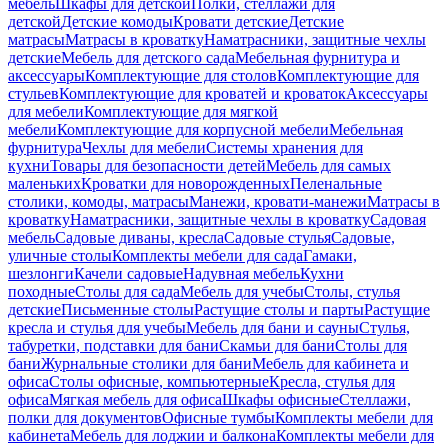
мебель
Шкафы для детской
Полки, стеллажи для
детской
Детские комоды
Кровати детские
Детские
матрасы
Матрасы в кроватку
Наматрасники, защитные чехлы
детские
Мебель для детского сада
Мебельная фурнитура и
аксессуары
Комплектующие для столов
Комплектующие для
стульев
Комплектующие для кроватей и кроваток
Аксессуары
для мебели
Комплектующие для мягкой
мебели
Комплектующие для корпусной мебели
Мебельная
фурнитура
Чехлы для мебели
Системы хранения для
кухни
Товары для безопасности детей
Мебель для самых
маленьких
Кроватки для новорожденных
Пеленальные
столики, комоды, матрасы
Манежи, кровати-манежи
Матрасы в
кроватку
Наматрасники, защитные чехлы в кроватку
Садовая
мебель
Садовые диваны, кресла
Садовые стулья
Садовые,
уличные столы
Комплекты мебели для сада
Гамаки,
шезлонги
Качели садовые
Надувная мебель
Кухни
походные
Столы для сада
Мебель для учебы
Столы, стулья
детские
Письменные столы
Растущие столы и парты
Растущие
кресла и стулья для учебы
Мебель для бани и сауны
Стулья,
табуретки, подставки для бани
Скамьи для бани
Столы для
бани
Журнальные столики для бани
Мебель для кабинета и
офиса
Столы офисные, компьютерные
Кресла, стулья для
офиса
Мягкая мебель для офиса
Шкафы офисные
Стеллажи,
полки для документов
Офисные тумбы
Комплекты мебели для
кабинета
Мебель для лоджии и балкона
Комплекты мебели для