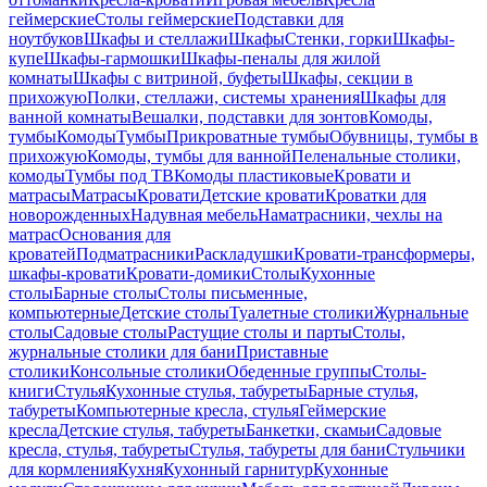
геймерские
Столы геймерские
Подставки для
ноутбуков
Шкафы и стеллажи
Шкафы
Стенки, горки
Шкафы-
купе
Шкафы-гармошки
Шкафы-пеналы для жилой
комнаты
Шкафы с витриной, буфеты
Шкафы, секции в
прихожую
Полки, стеллажи, системы хранения
Шкафы для
ванной комнаты
Вешалки, подставки для зонтов
Комоды,
тумбы
Комоды
Тумбы
Прикроватные тумбы
Обувницы, тумбы в
прихожую
Комоды, тумбы для ванной
Пеленальные столики,
комоды
Тумбы под ТВ
Комоды пластиковые
Кровати и
матрасы
Матрасы
Кровати
Детские кровати
Кроватки для
новорожденных
Надувная мебель
Наматрасники, чехлы на
матрас
Основания для
кроватей
Подматрасники
Раскладушки
Кровати-трансформеры,
шкафы-кровати
Кровати-домики
Столы
Кухонные
столы
Барные столы
Столы письменные,
компьютерные
Детские столы
Туалетные столики
Журнальные
столы
Садовые столы
Растущие столы и парты
Столы,
журнальные столики для бани
Приставные
столики
Консольные столики
Обеденные группы
Столы-
книги
Стулья
Кухонные стулья, табуреты
Барные стулья,
табуреты
Компьютерные кресла, стулья
Геймерские
кресла
Детские стулья, табуреты
Банкетки, скамьи
Садовые
кресла, стулья, табуреты
Стулья, табуреты для бани
Стульчики
для кормления
Кухня
Кухонный гарнитур
Кухонные