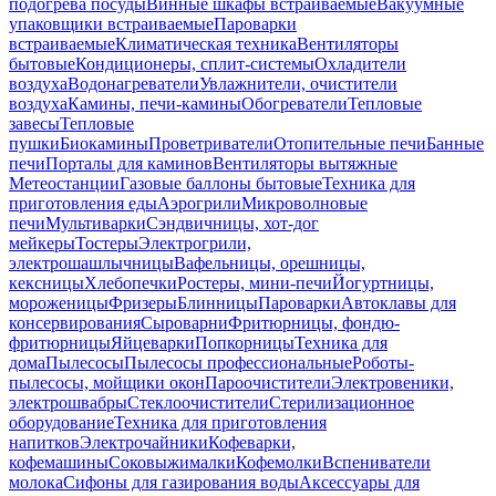
подогрева посуды
Винные шкафы встраиваемые
Вакуумные
упаковщики встраиваемые
Пароварки
встраиваемые
Климатическая техника
Вентиляторы
бытовые
Кондиционеры, сплит-системы
Охладители
воздуха
Водонагреватели
Увлажнители, очистители
воздуха
Камины, печи-камины
Обогреватели
Тепловые
завесы
Тепловые
пушки
Биокамины
Проветриватели
Отопительные печи
Банные
печи
Порталы для каминов
Вентиляторы вытяжные
Метеостанции
Газовые баллоны бытовые
Техника для
приготовления еды
Аэрогрили
Микроволновые
печи
Мультиварки
Сэндвичницы, хот-дог
мейкеры
Тостеры
Электрогрили,
электрошашлычницы
Вафельницы, орешницы,
кексницы
Хлебопечки
Ростеры, мини-печи
Йогуртницы,
мороженицы
Фризеры
Блинницы
Пароварки
Автоклавы для
консервирования
Сыроварни
Фритюрницы, фондю-
фритюрницы
Яйцеварки
Попкорницы
Техника для
дома
Пылесосы
Пылесосы профессиональные
Роботы-
пылесосы, мойщики окон
Пароочистители
Электровеники,
электрошвабры
Стеклоочистители
Стерилизационное
оборудование
Техника для приготовления
напитков
Электрочайники
Кофеварки,
кофемашины
Соковыжималки
Кофемолки
Вспениватели
молока
Сифоны для газирования воды
Аксессуары для