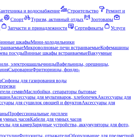
антехника и водоснабжение
Строительство
Ремонт и
ье
Спорт
Туризм, активный отдых
Зоотовары
я
Запчасти и принадлежности
Сертификаты
Услуги
Винные шкафы
Мини-холодильники
траиваемые
Микроволновые печи встраиваемые
Кофемашины
ева посуды
Винные шкафы встраиваемые
Вакуумные
рили, электрошашлычницы
Вафельницы, орешницы,
ания
Сыроварни
Фритюрницы, фондю-
а
Сифоны для газирования воды
терезки
тели семян
Маслобойки, сепараторы бытовые
машин
Аксессуары для мультиварок, хлебопечек
Аксессуары для
ссуары для сушилок овощей и фруктов
Аксессуары для
раны
Профессиональные дисплеи
я умных часов
Кабели для умных часов
ехлы для камер
Зарядные устройства, аккумуляторы для фото,
тостудии
Фотозонты, отражатели
Оборудование для предметной