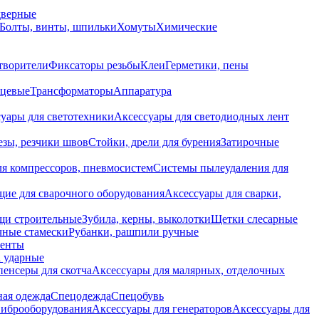
дверные
Болты, винты, шпильки
Хомуты
Химические
творители
Фиксаторы резьбы
Клеи
Герметики, пены
нцевые
Трансформаторы
Аппаратура
уары для светотехники
Аксессуары для светодиодных лент
езы, резчики швов
Стойки, дрели для бурения
Затирочные
ля компрессоров, пневмосистем
Системы пылеудаления для
ие для сварочного оборудования
Аксессуары для сварки,
щи строительные
Зубила, керны, выколотки
Щетки слесарные
чные стамески
Рубанки, рашпили ручные
енты
 ударные
енсеры для скотча
Аксессуары для малярных, отделочных
ная одежда
Спецодежда
Спецобувь
виброоборудования
Аксессуары для генераторов
Аксессуары для