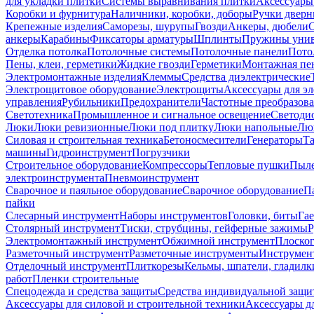
для укладки плитки
Системы выравнивания плитки
Аксессуары
Коробки и фурнитура
Наличники, коробки, доборы
Ручки дверн
Крепежные изделия
Саморезы, шурупы
Гвозди
Анкеры, дюбели
анкеры
Карабины
Фиксаторы арматуры
Шплинты
Пружины унив
Отделка потолка
Потолочные системы
Потолочные панели
Пото
Пены, клеи, герметики
Жидкие гвозди
Герметики
Монтажная пе
Электромонтажные изделия
Клеммы
Средства диэлектрические
Электрощитовое оборудование
Электрощиты
Аксессуары для э
управления
Рубильники
Предохранители
Частотные преобразов
Светотехника
Промышленное и сигнальное освещение
Светоди
Люки
Люки ревизионные
Люки под плитку
Люки напольные
Люк
Силовая и строительная техника
Бетоносмесители
Генераторы
Та
машины
Гидроинструмент
Погрузчики
Строительное оборудование
Компрессоры
Тепловые пушки
Пыле
электроинструмента
Пневмоинструмент
Сварочное и паяльное оборудование
Сварочное оборудование
П
пайки
Слесарный инструмент
Наборы инструментов
Головки, биты
Га
Столярный инструмент
Тиски, струбцины, гейферные зажимы
Р
Электромонтажный инструмент
Обжимной инструмент
Плоског
Разметочный инструмент
Разметочные инструменты
Инструмент
Отделочный инструмент
Плиткорезы
Кельмы, шпатели, гладилк
работ
Пленки строительные
Спецодежда и средства защиты
Средства индивидуальной защ
Аксессуары для силовой и строительной техники
Аксессуары дл