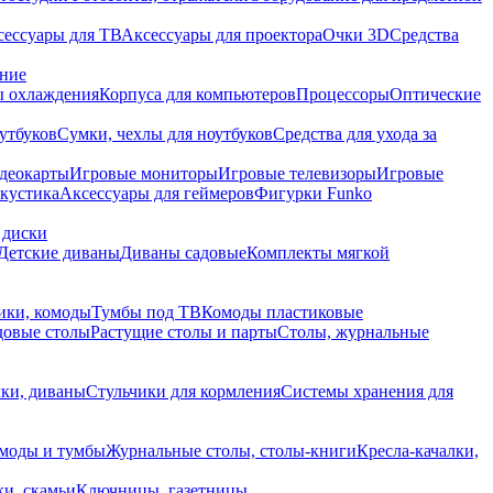
сессуары для ТВ
Аксессуары для проектора
Очки 3D
Средства
ание
 охлаждения
Корпуса для компьютеров
Процессоры
Оптические
утбуков
Сумки, чехлы для ноутбуков
Средства для ухода за
деокарты
Игровые мониторы
Игровые телевизоры
Игровые
акустика
Аксессуары для геймеров
Фигурки Funko
 диски
Детские диваны
Диваны садовые
Комплекты мягкой
ики, комоды
Тумбы под ТВ
Комоды пластиковые
довые столы
Растущие столы и парты
Столы, журнальные
ки, диваны
Стульчики для кормления
Системы хранения для
моды и тумбы
Журнальные столы, столы-книги
Кресла-качалки,
ки, скамьи
Ключницы, газетницы