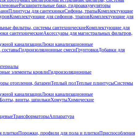
иленовые
Расширительные баки, гидроаккумуляторы
ванн
Плинтусы для сантехники
Сифоны, трапы
Комплектующие
уров
Комплектующие для сифонов, трапов
Комплектующие для
ьные фильтры, системы сантехнические
Комплектующие для
юки сантехнические
Аксессуары для магистральных фильтров,
ружной канализации
Люки канализационные
 составы
Гидроизоляционные смеси
Грунтовки
Добавки для
атериалы
рные элементы кровли
Гидроизоляционные
оры отопления, батареи
Теплый пол
Теплые плинтусы
Системы
ружной канализации
Люки канализационные
Болты, винты, шпильки
Хомуты
Химические
нцевые
Трансформаторы
Аппаратура
я плитки
Порожки, профили для пола и плитки
Приспособления