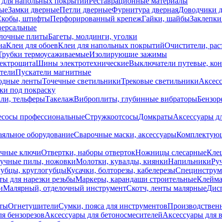
 для напольных покрытий
Реставрационные материалы
ые
Замки дверные
Петли дверные
Фурнитура дверная
Доводчики 
Скобы, штифты
Перфорированный крепеж
Гайки, шайбы
Заклепки
ерсальные
лочные плиты
Багеты, молдинги, уголки
на
Клеи для обоев
Клеи для напольных покрытий
Очистители, рас
Трубки термоусаживаемые
Изолирующие зажимы
лектрощита
Шины электротехнические
Выключатели путевые, ко
атели
Пускатели магнитные
одные ленты
Точечные светильники
Трековые светильники
Аксесс
и под покраску
ли, тельферы
Такелаж
Виброплиты, глубинные вибраторы
Бензор
сосы профессиональные
Стружкоотсосы
Домкраты
Аксессуары д
аяльное оборудование
Сварочные маски, аксессуары
Комплектующ
ечные ключи
Отвертки, наборы отверток
Ножницы слесарные
Кле
учные пилы, ножовки
Молотки, кувалды, киянки
Напильники
Ру
убцы, круглогубцы
Кусачки, болторезы, кабелерезы
Специнструм
ы для нарезки резьбы
Маркеры, карандаши строительные
Клейма
и
Малярный, отделочный инструмент
Скотч, ленты малярные
Дисп
иты
Огнетушители
Сумки, пояса для инструментов
Производствен
я бензорезов
Аксессуары для бетоносмесителей
Аксессуары для 