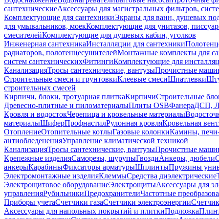
сантехнические
Аксессуары для магистральных фильтров, сист
Комплектующие для сантехники
Экраны для ванн, душевых по
для умывальников, моек
Комплектующие для унитазов, писсуар
смесителей
Комплектующие для душевых кабин, уголков
Инженерная сантехника
Инсталляции для сантехники
Полотенц
радиаторов, полотенцесушителей
Монтажные комплекты для с
систем сантехнических
Фитинги
Комплектующие для инсталля
Канализация
Тросы сантехнические, вантузы
Прочистные маши
Строительные смеси и грунтовки
Клеевые смеси
Шпатлевки
Шту
строительных смесей
Кирпичи, блоки, тротуарная плитка
Кирпичи
Строительные бло
Древесно-плитные и пиломатериалы
Плиты OSB
Фанера
ДСП, 
Кровля и водосток
Черепица и кровельные материалы
Водосточ
материалы
Шифер
Профнастил
Рулонная кровля
Кровельная вен
Отопление
Отопительные котлы
Газовые колонки
Камины, печи
антиобледенения
Управление климатической техникой
Канализация
Тросы сантехнические, вантузы
Прочистные маши
Крепежные изделия
Саморезы, шурупы
Гвозди
Анкеры, дюбели
анкеры
Карабины
Фиксаторы арматуры
Шплинты
Пружины унив
Электромонтажные изделия
Клеммы
Средства диэлектрические
Электрощитовое оборудование
Электрощиты
Аксессуары для э
управления
Рубильники
Предохранители
Частотные преобразов
Приборы учета
Счетчики газа
Счетчики электроэнергии
Счетчи
Аксессуары для напольных покрытий и плитки
Подложка
Плинт