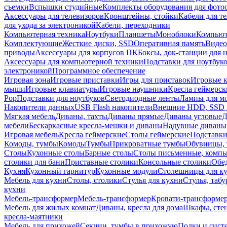
съемки
Вспышки студийные
Комплекты оборудования для фото
Аксессуары для телевизоров
Кронштейны, стойки
Кабели для т
для ухода за электроникой
Кабели, переходники
Компьютерная техника
Ноутбуки
Планшеты
Моноблоки
Компью
Комплектующие
Жесткие диски, SSD
Оперативная память
Видео
приводы
Аксессуары для корпусов ПК
Боксы, док-станции для 
Аксессуары для компьютерной техники
Подставки для ноутбук
электроникой
Программное обеспечение
Игровая зона
Игровые приставки
Игры для приставок
Игровые 
мыши
Игровые клавиатуры
Игровые наушники
Кресла геймерск
Pop
Подставки для ноутбуков
Светодиодные ленты
Лампы для м
Накопители данных
USB Flash накопители
Внешние HDD, SSD 
Мягкая мебель
Диваны, тахты
Диваны прямые
Диваны угловые
Д
мебели
Бескаркасные кресла-мешки и диваны
Надувные диваны
Игровая мебель
Кресла геймерские
Столы геймерские
Подставки
Комоды, тумбы
Комоды
Тумбы
Прикроватные тумбы
Обувницы, 
Столы
Кухонные столы
Барные столы
Столы письменные, комп
столики для бани
Приставные столики
Консольные столики
Обе
Кухня
Кухонный гарнитур
Кухонные модули
Столешницы для к
Мебель для кухни
Столы, столики
Стулья для кухни
Стулья, таб
кухни
Мебель-трансформер
Мебель-трансформер
Кровати-трансформе
Мебель для жилых комнат
Диваны, кресла для дома
Шкафы, стен
кресла-маятники
Мебель для прихожей
Секции, тумбы в прихожую
Полки и сист