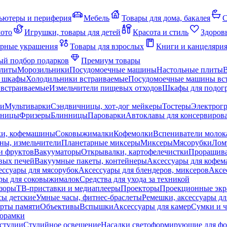
ьютеры и периферия
Мебель
Товары для дома, бакалея
С
мото
Игрушки, товары для детей
Красота и стиль
Здоров
рные украшения
Товары для взрослых
Книги и канцеляри
й подбор подарков
Премиум товары
плиты
Морозильники
Посудомоечные машины
Настольные плиты
 шкафы
Холодильники встраиваемые
Посудомоечные машины вс
встраиваемые
Измельчители пищевых отходов
Шкафы для подогр
чи
Мультиварки
Сэндвичницы, хот-дог мейкеры
Тостеры
Электрог
еницы
Фризеры
Блинницы
Пароварки
Автоклавы для консервиров
ки, кофемашины
Соковыжималки
Кофемолки
Вспениватели молок
ны, измельчители
Планетарные миксеры
Миксеры
Мясорубки
Лом
и фруктов
Вакууматоры
Открывалки, картофелечистки
Проращива
вых печей
Вакуумные пакеты, контейнеры
Аксессуары для кофе
ессуары для мясорубок
Аксессуары для блендеров, миксеров
Аксе
ры для соковыжималок
Средства для ухода за техникой
зоры
ТВ-приставки и медиаплееры
Проекторы
Проекционные эк
сы детские
Умные часы, фитнес-браслеты
Ремешки, аксессуары дл
рты памяти
Объективы
Вспышки
Аксессуары для камер
Сумки и ч
орамки
студии
Студийное освещение
Насадки светоформирующие для фо