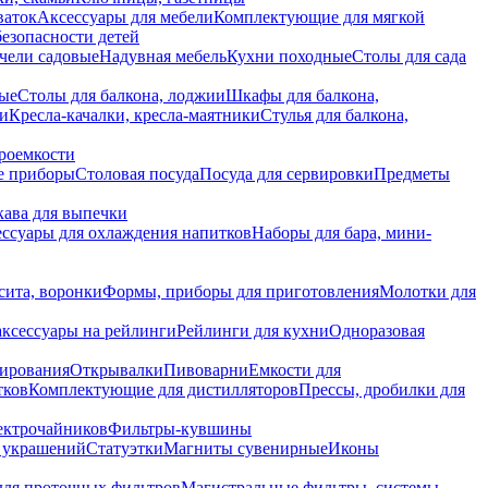
ваток
Аксессуары для мебели
Комплектующие для мягкой
безопасности детей
чели садовые
Надувная мебель
Кухни походные
Столы для сада
вые
Столы для балкона, лоджии
Шкафы для балкона,
ии
Кресла-качалки, кресла-маятники
Стулья для балкона,
роемкости
е приборы
Столовая посуда
Посуда для сервировки
Предметы
укава для выпечки
ссуары для охлаждения напитков
Наборы для бара, мини-
сита, воронки
Формы, приборы для приготовления
Молотки для
аксессуары на рейлинги
Рейлинги для кухни
Одноразовая
вирования
Открывалки
Пивоварни
Емкости для
тков
Комплектующие для дистилляторов
Прессы, дробилки для
лектрочайников
Фильтры-кувшины
я украшений
Статуэтки
Магниты сувенирные
Иконы
ля проточных фильтров
Магистральные фильтры, системы