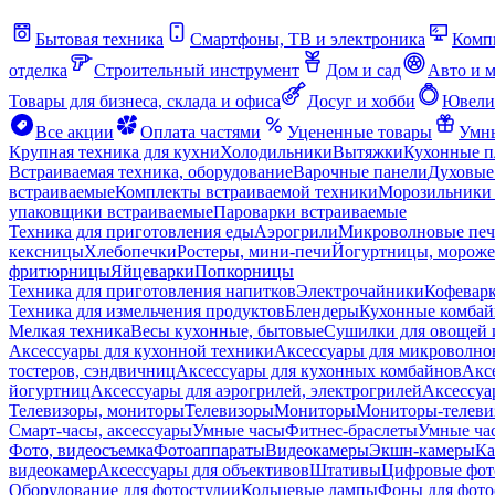
Бытовая техника
Смартфоны, ТВ и электроника
Комп
отделка
Строительный инструмент
Дом и сад
Авто и 
Товары для бизнеса, склада и офиса
Досуг и хобби
Ювели
Все акции
Оплата частями
Уцененные товары
Умны
Крупная техника для кухни
Холодильники
Вытяжки
Кухонные 
Встраиваемая техника, оборудование
Варочные панели
Духовые
встраиваемые
Комплекты встраиваемой техники
Морозильники 
упаковщики встраиваемые
Пароварки встраиваемые
Техника для приготовления еды
Аэрогрили
Микроволновые пе
кексницы
Хлебопечки
Ростеры, мини-печи
Йогуртницы, морож
фритюрницы
Яйцеварки
Попкорницы
Техника для приготовления напитков
Электрочайники
Кофевар
Техника для измельчения продуктов
Блендеры
Кухонные комбай
Мелкая техника
Весы кухонные, бытовые
Сушилки для овощей 
Аксессуары для кухонной техники
Аксессуары для микроволно
тостеров, сэндвичниц
Аксессуары для кухонных комбайнов
Акс
йогуртниц
Аксессуары для аэрогрилей, электрогрилей
Аксессуа
Телевизоры, мониторы
Телевизоры
Мониторы
Мониторы-телеви
Смарт-часы, аксессуары
Умные часы
Фитнес-браслеты
Умные ча
Фото, видеосъемка
Фотоаппараты
Видеокамеры
Экшн-камеры
Ка
видеокамер
Аксессуары для объективов
Штативы
Цифровые фот
Оборудование для фотостудии
Кольцевые лампы
Фоны для фото