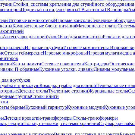
студии
Стойки, системы крепления для студийного оборудования
елевизоров
Подписки на видеосервисы
ТВ-антенны
ТВ-тюнеры
Ак
теры
Игровые компьютеры
Игровые консоли
Серверное оборудов
карты
Компьютерные блоки питания
Материнские платы
Системы
накопителей
ов
Аксессуары для ноутбуков
Очки для компьютера
Рюкзаки для но
контроллеры
Игровые ноутбуки
Игровые компьютеры
Игровые ви
ие
Столы геймерские
Игровые микрофоны
Игровая мультимедиа 
ониторов
диски
Карты памяти
Сетевые накопители
Картридеры
Оптические
иваны П-образные
Кухонные уголки, диваны
Диваны модульные
 для ноутбуков
тумбы в прихожую
Комоды, тумбы для ванной
Пеленальные стол
ьютерные
Детские столы
Туалетные столики
Журнальные столы
Са
денные группы
Столы-книги
ухни
уреты барные
Кухонный гарнитур
Кухонные модули
Кухонные угол
ры
Детские кроватки-трансформеры
Столы-трансформеры
ки, секции
Полки, стеллажи, системы хранения
Стулья, кресла
Ко
емы хранения в прихожую
Вешалки, подставки для зонтов
Банкет