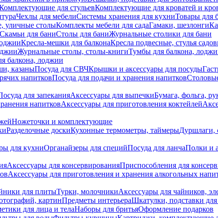
Комплектующие для стульев
Комплектующие для кроватей и кро
итура
Чехлы для мебели
Системы хранения для кухни
Товары для 
, уличные столы
Комплекты мебели для сада
Гамаки, шезлонги
Ка
Скамьи для бани
Столы для бани
Журнальные столики для бани
лоджии
Кресла-мешки для балкона
Кресла подвесные, стулья садо
оджии
Журнальные столы, столы-книги
Тумбы для балкона, лодж
я балкона, лоджии
ши, казаны
Посуда для СВЧ
Крышки и аксессуары для посуды
Гаст
орячих напитков
Посуда для подачи и хранения напитков
Столовы
Посуда для запекания
Аксессуары для выпечки
Бумага, фольга, р
хранения напитков
Аксессуары для приготовления коктейлей
Аксе
ожей
Ножеточки и комплектующие
ки
Разделочные доски
Кухонные термометры, таймеры
Дуршлаги, 
ры для кухни
Органайзеры для специй
Посуда для ланча
Полки и 
ия
Аксессуары для консервирования
Приспособления для консер
ков
Аксессуары для приготовления и хранения алкогольных напи
йники для плиты
Турки, молочники
Аксессуары для чайников, э
отографий, картин
Предметы интерьера
Шкатулки, подставки дл
етики для лица и тела
Наборы для бритья
Оформление подарков
льтры для воды
Фильтры-кувшины
Картриджи, комплектующие д