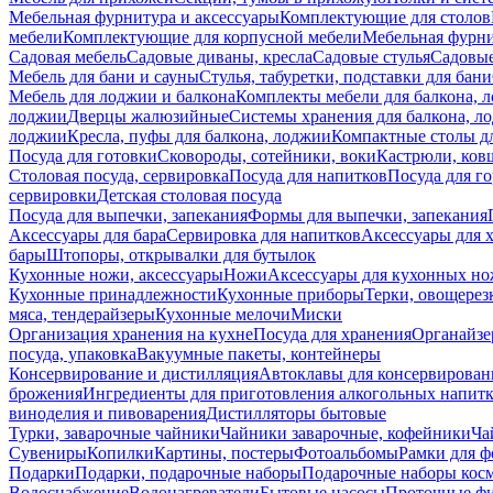
Мебельная фурнитура и аксессуары
Комплектующие для столов
мебели
Комплектующие для корпусной мебели
Мебельная фурн
Садовая мебель
Садовые диваны, кресла
Садовые стулья
Садовые
Мебель для бани и сауны
Стулья, табуретки, подставки для бани
Мебель для лоджии и балкона
Комплекты мебели для балкона, 
лоджии
Дверцы жалюзийные
Системы хранения для балкона, л
лоджии
Кресла, пуфы для балкона, лоджии
Компактные столы дл
Посуда для готовки
Сковороды, сотейники, воки
Кастрюли, ков
Столовая посуда, сервировка
Посуда для напитков
Посуда для г
сервировки
Детская столовая посуда
Посуда для выпечки, запекания
Формы для выпечки, запекания
Аксессуары для бара
Сервировка для напитков
Аксессуары для 
бары
Штопоры, открывалки для бутылок
Кухонные ножи, аксессуары
Ножи
Аксессуары для кухонных н
Кухонные принадлежности
Кухонные приборы
Терки, овощерез
мяса, тендерайзеры
Кухонные мелочи
Миски
Организация хранения на кухне
Посуда для хранения
Органайзе
посуда, упаковка
Вакуумные пакеты, контейнеры
Консервирование и дистилляция
Автоклавы для консервирован
брожения
Ингредиенты для приготовления алкогольных напит
виноделия и пивоварения
Дистилляторы бытовые
Турки, заварочные чайники
Чайники заварочные, кофейники
Ча
Сувениры
Копилки
Картины, постеры
Фотоальбомы
Рамки для ф
Подарки
Подарки, подарочные наборы
Подарочные наборы косм
Водоснабжение
Водонагреватели
Бытовые насосы
Проточные фи