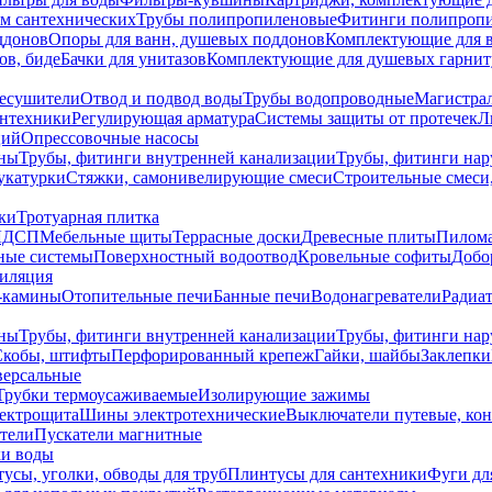
ем сантехнических
Трубы полипропиленовые
Фитинги полипроп
ддонов
Опоры для ванн, душевых поддонов
Комплектующие для 
ов, биде
Бачки для унитазов
Комплектующие для душевых гарнит
есушители
Отвод и подвод воды
Трубы водопроводные
Магистрал
антехники
Регулирующая арматура
Системы защиты от протечек
Л
ций
Опрессовочные насосы
ны
Трубы, фитинги внутренней канализации
Трубы, фитинги на
катурки
Стяжки, самонивелирующие смеси
Строительные смеси,
ки
Тротуарная плитка
ЛДСП
Мебельные щиты
Террасные доски
Древесные плиты
Пилом
ные системы
Поверхностный водоотвод
Кровельные софиты
Добо
тиляция
-камины
Отопительные печи
Банные печи
Водонагреватели
Радиат
ны
Трубы, фитинги внутренней канализации
Трубы, фитинги на
Скобы, штифты
Перфорированный крепеж
Гайки, шайбы
Заклепки
ерсальные
Трубки термоусаживаемые
Изолирующие зажимы
лектрощита
Шины электротехнические
Выключатели путевые, ко
атели
Пускатели магнитные
ки воды
усы, уголки, обводы для труб
Плинтусы для сантехники
Фуги дл