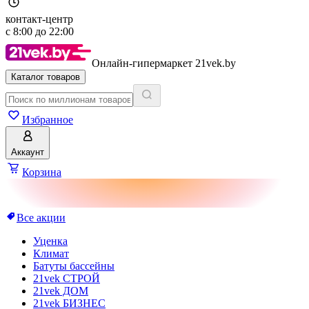
контакт-центр
с
8:00
до
22:00
Онлайн-гипермаркет 21vek.by
Каталог товаров
Избранное
Аккаунт
Корзина
Все акции
Уценка
Климат
Батуты бассейны
21vek СТРОЙ
21vek ДОМ
21vek БИЗНЕС