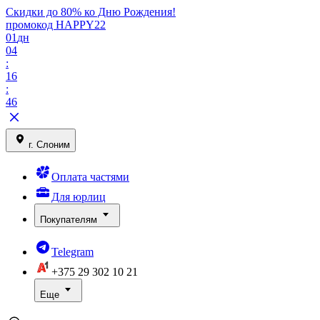
Скидки до 80% ко Дню Рождения!
промокод HAPPY22
01
дн
04
:
16
:
46
г. Слоним
Оплата частями
Для юрлиц
Покупателям
Telegram
+375 29
302 10 21
Еще