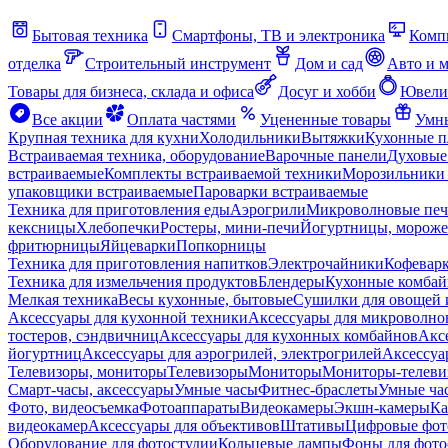
Бытовая техника
Смартфоны, ТВ и электроника
Комп
отделка
Строительный инструмент
Дом и сад
Авто и 
Товары для бизнеса, склада и офиса
Досуг и хобби
Ювели
Все акции
Оплата частями
Уцененные товары
Умны
Крупная техника для кухни
Холодильники
Вытяжки
Кухонные 
Встраиваемая техника, оборудование
Варочные панели
Духовые
встраиваемые
Комплекты встраиваемой техники
Морозильники 
упаковщики встраиваемые
Пароварки встраиваемые
Техника для приготовления еды
Аэрогрили
Микроволновые пе
кексницы
Хлебопечки
Ростеры, мини-печи
Йогуртницы, морож
фритюрницы
Яйцеварки
Попкорницы
Техника для приготовления напитков
Электрочайники
Кофевар
Техника для измельчения продуктов
Блендеры
Кухонные комбай
Мелкая техника
Весы кухонные, бытовые
Сушилки для овощей 
Аксессуары для кухонной техники
Аксессуары для микроволно
тостеров, сэндвичниц
Аксессуары для кухонных комбайнов
Акс
йогуртниц
Аксессуары для аэрогрилей, электрогрилей
Аксессуа
Телевизоры, мониторы
Телевизоры
Мониторы
Мониторы-телеви
Смарт-часы, аксессуары
Умные часы
Фитнес-браслеты
Умные ча
Фото, видеосъемка
Фотоаппараты
Видеокамеры
Экшн-камеры
Ка
видеокамер
Аксессуары для объективов
Штативы
Цифровые фот
Оборудование для фотостудии
Кольцевые лампы
Фоны для фото