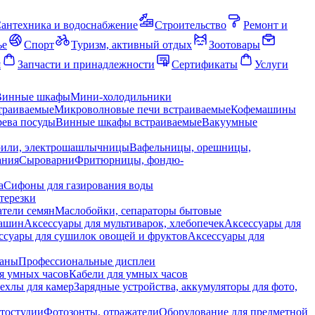
антехника и водоснабжение
Строительство
Ремонт и
ье
Спорт
Туризм, активный отдых
Зоотовары
я
Запчасти и принадлежности
Сертификаты
Услуги
Винные шкафы
Мини-холодильники
траиваемые
Микроволновые печи встраиваемые
Кофемашины
ева посуды
Винные шкафы встраиваемые
Вакуумные
рили, электрошашлычницы
Вафельницы, орешницы,
ания
Сыроварни
Фритюрницы, фондю-
а
Сифоны для газирования воды
терезки
тели семян
Маслобойки, сепараторы бытовые
машин
Аксессуары для мультиварок, хлебопечек
Аксессуары для
ссуары для сушилок овощей и фруктов
Аксессуары для
раны
Профессиональные дисплеи
я умных часов
Кабели для умных часов
ехлы для камер
Зарядные устройства, аккумуляторы для фото,
тостудии
Фотозонты, отражатели
Оборудование для предметной