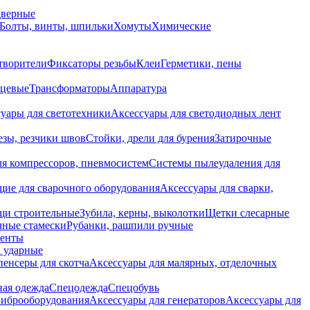
дверные
Болты, винты, шпильки
Хомуты
Химические
творители
Фиксаторы резьбы
Клеи
Герметики, пены
нцевые
Трансформаторы
Аппаратура
уары для светотехники
Аксессуары для светодиодных лент
езы, резчики швов
Стойки, дрели для бурения
Затирочные
ля компрессоров, пневмосистем
Системы пылеудаления для
ие для сварочного оборудования
Аксессуары для сварки,
щи строительные
Зубила, керны, выколотки
Щетки слесарные
чные стамески
Рубанки, рашпили ручные
енты
 ударные
енсеры для скотча
Аксессуары для малярных, отделочных
ная одежда
Спецодежда
Спецобувь
виброоборудования
Аксессуары для генераторов
Аксессуары для