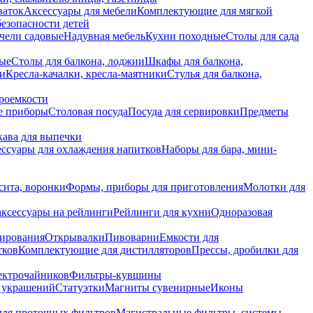
ваток
Аксессуары для мебели
Комплектующие для мягкой
безопасности детей
чели садовые
Надувная мебель
Кухни походные
Столы для сада
вые
Столы для балкона, лоджии
Шкафы для балкона,
ии
Кресла-качалки, кресла-маятники
Стулья для балкона,
роемкости
е приборы
Столовая посуда
Посуда для сервировки
Предметы
укава для выпечки
ссуары для охлаждения напитков
Наборы для бара, мини-
сита, воронки
Формы, приборы для приготовления
Молотки для
аксессуары на рейлинги
Рейлинги для кухни
Одноразовая
вирования
Открывалки
Пивоварни
Емкости для
тков
Комплектующие для дистилляторов
Прессы, дробилки для
лектрочайников
Фильтры-кувшины
я украшений
Статуэтки
Магниты сувенирные
Иконы
ля проточных фильтров
Магистральные фильтры, системы