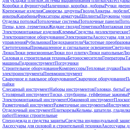
для укладки плитки
Системы выравнивания плитки
Аксессуары
Коробки и фурнитура
Наличники, коробки, доборы
Ручки дверн
Крепежные изделия
Саморезы, шурупы
Гвозди
Анкеры, дюбели
анкеры
Карабины
Фиксаторы арматуры
Шплинты
Пружины унив
Отделка потолка
Потолочные системы
Потолочные панели
Пото
Пены, клеи, герметики
Жидкие гвозди
Герметики
Монтажная пе
Электромонтажные изделия
Клеммы
Средства диэлектрические
Электрощитовое оборудование
Электрощиты
Аксессуары для э
управления
Рубильники
Предохранители
Частотные преобразов
Светотехника
Промышленное и сигнальное освещение
Светоди
Люки
Люки ревизионные
Люки под плитку
Люки напольные
Люк
Силовая и строительная техника
Бетоносмесители
Генераторы
Та
машины
Гидроинструмент
Погрузчики
Строительное оборудование
Компрессоры
Тепловые пушки
Пыле
электроинструмента
Пневмоинструмент
Сварочное и паяльное оборудование
Сварочное оборудование
П
пайки
Слесарный инструмент
Наборы инструментов
Головки, биты
Га
Столярный инструмент
Тиски, струбцины, гейферные зажимы
Р
Электромонтажный инструмент
Обжимной инструмент
Плоског
Разметочный инструмент
Разметочные инструменты
Инструмент
Отделочный инструмент
Плиткорезы
Кельмы, шпатели, гладилк
работ
Пленки строительные
Спецодежда и средства защиты
Средства индивидуальной защ
Аксессуары для силовой и строительной техники
Аксессуары дл