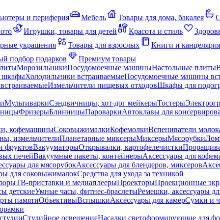
ьютеры и периферия
Мебель
Товары для дома, бакалея
С
мото
Игрушки, товары для детей
Красота и стиль
Здоров
рные украшения
Товары для взрослых
Книги и канцеляри
й подбор подарков
Премиум товары
плиты
Морозильники
Посудомоечные машины
Настольные плиты
 шкафы
Холодильники встраиваемые
Посудомоечные машины вс
встраиваемые
Измельчители пищевых отходов
Шкафы для подогр
чи
Мультиварки
Сэндвичницы, хот-дог мейкеры
Тостеры
Электрог
еницы
Фризеры
Блинницы
Пароварки
Автоклавы для консервиров
ки, кофемашины
Соковыжималки
Кофемолки
Вспениватели молок
ны, измельчители
Планетарные миксеры
Миксеры
Мясорубки
Лом
и фруктов
Вакууматоры
Открывалки, картофелечистки
Проращива
вых печей
Вакуумные пакеты, контейнеры
Аксессуары для кофе
ессуары для мясорубок
Аксессуары для блендеров, миксеров
Аксе
ры для соковыжималок
Средства для ухода за техникой
зоры
ТВ-приставки и медиаплееры
Проекторы
Проекционные эк
сы детские
Умные часы, фитнес-браслеты
Ремешки, аксессуары дл
рты памяти
Объективы
Вспышки
Аксессуары для камер
Сумки и ч
орамки
студии
Студийное освещение
Насадки светоформирующие для фо