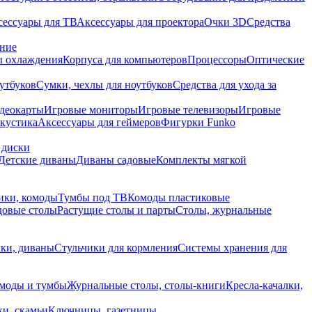
сессуары для ТВ
Аксессуары для проектора
Очки 3D
Средства
ание
 охлаждения
Корпуса для компьютеров
Процессоры
Оптические
утбуков
Сумки, чехлы для ноутбуков
Средства для ухода за
деокарты
Игровые мониторы
Игровые телевизоры
Игровые
акустика
Аксессуары для геймеров
Фигурки Funko
 диски
Детские диваны
Диваны садовые
Комплекты мягкой
ики, комоды
Тумбы под ТВ
Комоды пластиковые
довые столы
Растущие столы и парты
Столы, журнальные
ки, диваны
Стульчики для кормления
Системы хранения для
моды и тумбы
Журнальные столы, столы-книги
Кресла-качалки,
ки, скамьи
Ключницы, газетницы