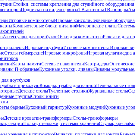
студии
Стойки, системы крепления для студийного оборудования
елевизоров
Подписки на видеосервисы
ТВ-антенны
ТВ-тюнеры
Ак
теры
Игровые компьютеры
Игровые консоли
Серверное оборудов
карты
Компьютерные блоки питания
Материнские платы
Системы
накопителей
ов
Аксессуары для ноутбуков
Очки для компьютера
Рюкзаки для но
контроллеры
Игровые ноутбуки
Игровые компьютеры
Игровые ви
ие
Столы геймерские
Игровые микрофоны
Игровая мультимедиа 
ониторов
диски
Карты памяти
Сетевые накопители
Картридеры
Оптические
иваны П-образные
Кухонные уголки, диваны
Диваны модульные
 для ноутбуков
тумбы в прихожую
Комоды, тумбы для ванной
Пеленальные стол
ьютерные
Детские столы
Туалетные столики
Журнальные столы
Са
денные группы
Столы-книги
ухни
уреты барные
Кухонный гарнитур
Кухонные модули
Кухонные угол
ры
Детские кроватки-трансформеры
Столы-трансформеры
ки, секции
Полки, стеллажи, системы хранения
Стулья, кресла
Ко
емы хранения в прихожую
Вешалки, подставки для зонтов
Банкет