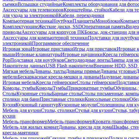
съемки
Вспышки студийные
Комплекты оборудования для фото
Аксессуары для телевизоров
Кронштейны, стойки
Кабели для т
для ухода за электроникой
Кабели, переходники
Компьютерная техника
Ноутбуки
Планшеты
Моноблоки
Компью
Комплектующие
Жесткие диски, SSD
Оперативная память
Видео
приводы
Аксессуары для корпусов ПК
Боксы, док-станции для 
Аксессуары для компьютерной техники
Подставки для ноутбук
электроникой
Программное обеспечение
Игровая зона
Игровые приставки
Игры для приставок
Игровые 
мыши
Игровые клавиатуры
Игровые наушники
Кресла геймерск
Pop
Подставки для ноутбуков
Светодиодные ленты
Лампы для м
Накопители данных
USB Flash накопители
Внешние HDD, SSD 
Мягкая мебель
Диваны, тахты
Диваны прямые
Диваны угловые
Д
мебели
Бескаркасные кресла-мешки и диваны
Надувные диваны
Игровая мебель
Кресла геймерские
Столы геймерские
Подставки
Комоды, тумбы
Комоды
Тумбы
Прикроватные тумбы
Обувницы, 
Столы
Кухонные столы
Барные столы
Столы письменные, комп
столики для бани
Приставные столики
Консольные столики
Обе
Кухня
Кухонный гарнитур
Кухонные модули
Столешницы для к
Мебель для кухни
Столы, столики
Стулья для кухни
Стулья, таб
кухни
Мебель-трансформер
Мебель-трансформер
Кровати-трансформе
Мебель для жилых комнат
Диваны, кресла для дома
Шкафы, стен
кресла-маятники
Мебель для прихожей
Секции, тумбы в прихожую
Полки и сист