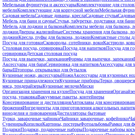
Мебельная фурнитура и аксессуары
Комплектующие для столов
мебели
Комплектующие для корпусной мебели
Мебельная фурн
Садовая мебель
Садовые диваны, кресла
Садовые стулья
Садовые
Мебель для бани и сауны
Стулья, табуретки, подставки для бани
Мебель для лоджии и балкона
Комплекты мебели для балкона, 
лоджии
Дверцы жалюзийные
Системы хранения для балкона, л
лоджии
Кресла, пуфы для балкона, лоджии
Компактные столы дл
Посуда для готовки
Сковороды, сотейники, воки
Кастрюли, ков
Столовая посуда, сервировка
Посуда для напитков
Посуда для г
сервировки
Детская столовая посуда
Посуда для выпечки, запекания
Формы для выпечки, запекания
Аксессуары для бара
Сервировка для напитков
Аксессуары для 
бары
Штопоры, открывалки для бутылок
Кухонные ножи, аксессуары
Ножи
Аксессуары для кухонных н
Кухонные принадлежности
Кухонные приборы
Терки, овощерез
мяса, тендерайзеры
Кухонные мелочи
Миски
Организация хранения на кухне
Посуда для хранения
Органайзе
посуда, упаковка
Вакуумные пакеты, контейнеры
Консервирование и дистилляция
Автоклавы для консервирован
брожения
Ингредиенты для приготовления алкогольных напит
виноделия и пивоварения
Дистилляторы бытовые
Турки, заварочные чайники
Чайники заварочные, кофейники
Ча
Сувениры
Копилки
Картины, постеры
Фотоальбомы
Рамки для ф
Подарки
Подарки, подарочные наборы
Подарочные наборы косм
Водоснабжение
Водонагреватели
Бытовые насосы
Проточные фи