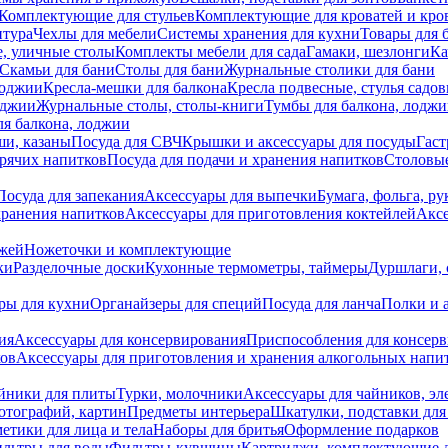
Комплектующие для стульев
Комплектующие для кроватей и кро
итура
Чехлы для мебели
Системы хранения для кухни
Товары для 
, уличные столы
Комплекты мебели для сада
Гамаки, шезлонги
Ка
Скамьи для бани
Столы для бани
Журнальные столики для бани
лоджии
Кресла-мешки для балкона
Кресла подвесные, стулья садо
оджии
Журнальные столы, столы-книги
Тумбы для балкона, лодж
я балкона, лоджии
ши, казаны
Посуда для СВЧ
Крышки и аксессуары для посуды
Гаст
орячих напитков
Посуда для подачи и хранения напитков
Столовы
Посуда для запекания
Аксессуары для выпечки
Бумага, фольга, р
хранения напитков
Аксессуары для приготовления коктейлей
Аксе
ожей
Ножеточки и комплектующие
ки
Разделочные доски
Кухонные термометры, таймеры
Дуршлаги, 
ры для кухни
Органайзеры для специй
Посуда для ланча
Полки и 
ия
Аксессуары для консервирования
Приспособления для консер
ков
Аксессуары для приготовления и хранения алкогольных напи
йники для плиты
Турки, молочники
Аксессуары для чайников, э
отографий, картин
Предметы интерьера
Шкатулки, подставки дл
етики для лица и тела
Наборы для бритья
Оформление подарков
льтры для воды
Фильтры-кувшины
Картриджи, комплектующие д