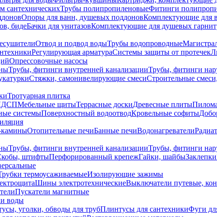
ем сантехнических
Трубы полипропиленовые
Фитинги полипроп
ддонов
Опоры для ванн, душевых поддонов
Комплектующие для 
ов, биде
Бачки для унитазов
Комплектующие для душевых гарнит
есушители
Отвод и подвод воды
Трубы водопроводные
Магистрал
антехники
Регулирующая арматура
Системы защиты от протечек
Л
ций
Опрессовочные насосы
ны
Трубы, фитинги внутренней канализации
Трубы, фитинги на
катурки
Стяжки, самонивелирующие смеси
Строительные смеси,
ки
Тротуарная плитка
ЛДСП
Мебельные щиты
Террасные доски
Древесные плиты
Пилом
ные системы
Поверхностный водоотвод
Кровельные софиты
Добо
тиляция
-камины
Отопительные печи
Банные печи
Водонагреватели
Радиат
ны
Трубы, фитинги внутренней канализации
Трубы, фитинги на
Скобы, штифты
Перфорированный крепеж
Гайки, шайбы
Заклепки
ерсальные
Трубки термоусаживаемые
Изолирующие зажимы
лектрощита
Шины электротехнические
Выключатели путевые, ко
атели
Пускатели магнитные
ки воды
усы, уголки, обводы для труб
Плинтусы для сантехники
Фуги дл