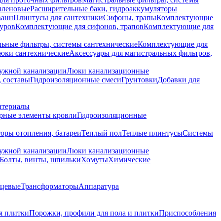
иленовые
Расширительные баки, гидроаккумуляторы
ванн
Плинтусы для сантехники
Сифоны, трапы
Комплектующие
уров
Комплектующие для сифонов, трапов
Комплектующие для
ьные фильтры, системы сантехнические
Комплектующие для
юки сантехнические
Аксессуары для магистральных фильтров,
ружной канализации
Люки канализационные
 составы
Гидроизоляционные смеси
Грунтовки
Добавки для
атериалы
рные элементы кровли
Гидроизоляционные
оры отопления, батареи
Теплый пол
Теплые плинтусы
Системы
ружной канализации
Люки канализационные
Болты, винты, шпильки
Хомуты
Химические
нцевые
Трансформаторы
Аппаратура
я плитки
Порожки, профили для пола и плитки
Приспособления