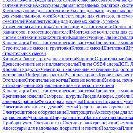
сантехнические
Аксессуары для магистральных фильтров, сист
Комплектующие для сантехники
Экраны для ванн, душевых по
для умывальников, моек
Комплектующие для унитазов, писсуар
смесителей
Комплектующие для душевых кабин, уголков
Инженерная сантехника
Инсталляции для сантехники
Полотенц
радиаторов, полотенцесушителей
Монтажные комплекты для с
систем сантехнических
Фитинги
Комплектующие для инсталля
Канализация
Тросы сантехнические, вантузы
Прочистные маши
Строительные смеси и грунтовки
Клеевые смеси
Шпатлевки
Шту
строительных смесей
Кирпичи, блоки, тротуарная плитка
Кирпичи
Строительные бло
Древесно-плитные и пиломатериалы
Плиты OSB
Фанера
ДСП, 
Кровля и водосток
Черепица и кровельные материалы
Водосточ
материалы
Шифер
Профнастил
Рулонная кровля
Кровельная вен
Отопление
Отопительные котлы
Газовые колонки
Камины, печи
антиобледенения
Управление климатической техникой
Канализация
Тросы сантехнические, вантузы
Прочистные маши
Крепежные изделия
Саморезы, шурупы
Гвозди
Анкеры, дюбели
анкеры
Карабины
Фиксаторы арматуры
Шплинты
Пружины унив
Электромонтажные изделия
Клеммы
Средства диэлектрические
Электрощитовое оборудование
Электрощиты
Аксессуары для э
управления
Рубильники
Предохранители
Частотные преобразов
Приборы учета
Счетчики газа
Счетчики электроэнергии
Счетчи
Аксессуары для напольных покрытий и плитки
Подложка
Плинт