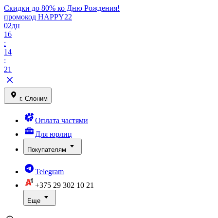
Скидки до 80% ко Дню Рождения!
промокод HAPPY22
02
дн
16
:
14
:
21
г. Слоним
Оплата частями
Для юрлиц
Покупателям
Telegram
+375 29
302 10 21
Еще