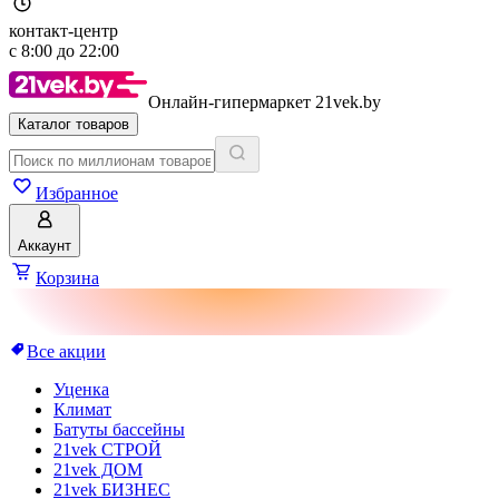
контакт-центр
с
8:00
до
22:00
Онлайн-гипермаркет 21vek.by
Каталог товаров
Избранное
Аккаунт
Корзина
Все акции
Уценка
Климат
Батуты бассейны
21vek СТРОЙ
21vek ДОМ
21vek БИЗНЕС